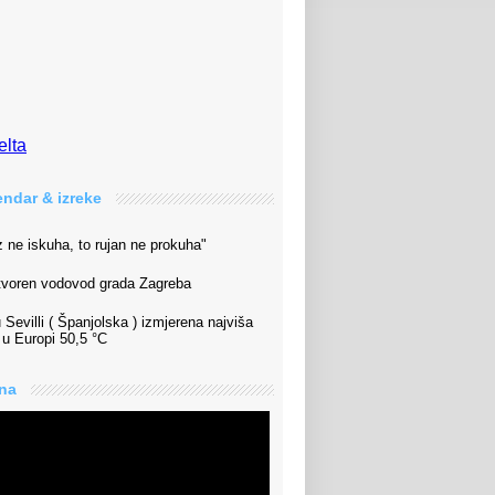
ndar & izreke
 ne iskuha, to rujan ne prokuha"
tvoren vodovod grada Zagreba
 Sevilli ( Španjolska ) izmjerena najviša
 u Europi 50,5 °C
dna