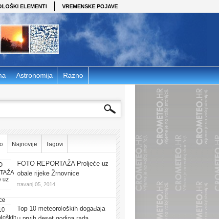
OLOŠKI ELEMENTI
VREMENSKE POJAVE
na
Astronomija
Razno
o
Najnovije
Tagovi
FOTO REPORTAŽA Proljeće uz
obale rijeke Žrnovnice
travanj 05, 2014
Top 10 meteoroloških događaja
u prvih deset godina rada