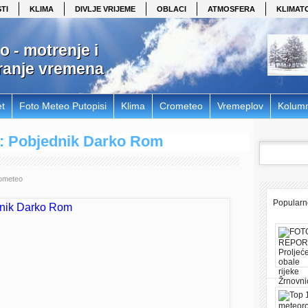
TI
KLIMA
DIVLJE VRIJEME
OBLACI
ATMOSFERA
KLIMAT
 - motrenje i
ranje vremena
et
Foto Meteo Putopisi
Klima
Crometeo
Vremeplov
Kolum
: Pobjednik Darko Rom
ometeo
Popularn