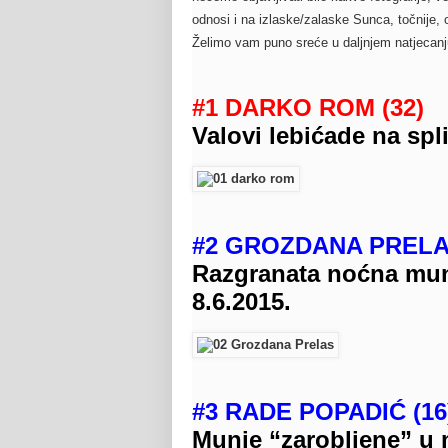
odnosi i na izlaske/zalaske Sunca, točnije,
Želimo vam puno sreće u daljnjem natjecanj
#1 DARKO ROM (32)
Valovi lebićade na spli
#2 GROZDANA PRELAS
Razgranata noćna mu
8.6.2015.
#3 RADE POPADIĆ (16
Munje “zarobljene” u 