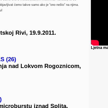
 objavljivat ćemo takve samo ako je “ono nešto” na njima.
u!
tskoj Rivi, 19.9.2011.
Ljetna ma
 (26)
nja nad Lokvom Rogoznicom,
)
microburstu iznad Splita,