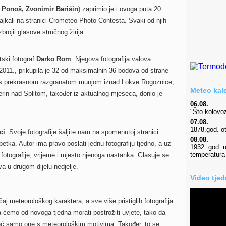
o Ponoš, Zvonimir Barišin
) zaprimio je i ovoga puta 20
 lajkali na stranici Crometeo Photo Contesta. Svaki od njih
brojil glasove stručnog žirija.
tski fotograf
Darko Rom
. Njegova fotografija valova
u 2011., prikupila je 32 od maksimalnih 36 bodova od strane
 prekrasnom razgranatom munjom iznad Lokve Rogoznice,
Meteo kale
erin nad Splitom, također iz aktualnog mjeseca, donio je
06.08.
"Što kolovoz
07.08.
1878.god. o
ci
. Svoje fotografije šaljite nam na spomenutoj stranici
08.08.
petka. Autor ima pravo poslati jednu fotografiju tjedno, a uz
1932. god. u
temperatura
is fotografije, vrijeme i mjesto njenoga nastanka. Glasuje se
va u drugom dijelu nedjelje.
Video tje
aj meteorološkog karaktera, a sve više pristiglih fotografija
emo od novoga tjedna morati postrožiti uvjete, tako da
 već samo one s meteorološkim motivima. Također, to se