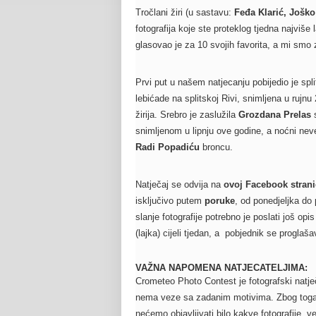
Tročlani žiri (u sastavu:
Feđa Klarić, Jošk
fotografija koje ste proteklog tjedna najviše
glasovao je za 10 svojih favorita, a mi smo z
Prvi put u našem natjecanju pobijedio je spli
lebićade na splitskoj Rivi, snimljena u rujn
žirija. Srebro je zaslužila
Grozdana Prelas
s
snimljenom u lipnju ove godine, a noćni nev
Radi Popadiću
broncu.
Natječaj se odvija na
ovoj Facebook strani
isključivo putem
poruke
, od ponedjeljka do 
slanje fotografije potrebno je poslati još op
(lajka) cijeli tjedan, a pobjednik se proglaša
VAŽNA NAPOMENA NATJECATELJIMA:
Crometeo Photo Contest je fotografski natječ
nema veze sa zadanim motivima. Zbog toga ć
nećemo objavljivati bilo kakve fotografije,