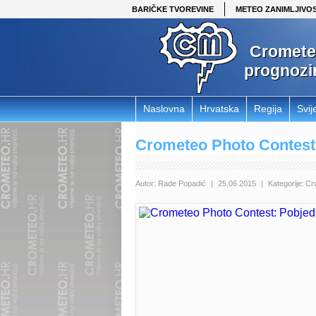
BARIČKE TVOREVINE
METEO ZANIMLJIVOS
Crometeo
prognozi
Naslovna
Hrvatska
Regija
Svij
Crometeo Photo Contest
Autor:
Rade Popadić
|
25.06.2015
|
Kategorije:
Cr