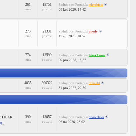
261
18751
Zadnji post
Postao/la
teletubiess
teme
postovi
08 kol 2026, 14:42
273
21331
Zadnji post
Postao/la
Shody
teme
postovi
17 srp 2026, 10:57
774
13599
Zadnji post
Postao/la
Terra Dome
teme
postovi
09 pro 2025, 18:57
4035
800322
Zadnji post
Postao/la
mihaeld
teme
postovi
31 pro 2022, 22:50
390
13057
STIČAR
Zadnji post
Postao/la
SnowHater
teme
postovi
06 tra 2026, 23:02
E: