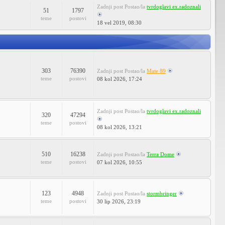
Zadnji post
Postao/la
tvrdoglavi ex.radoznali
51
1797
teme
postovi
18 vel 2019, 08:30
303
76390
Zadnji post
Postao/la
Mate 89
teme
postovi
08 kol 2026, 17:24
Zadnji post
Postao/la
tvrdoglavi ex.radoznali
320
47294
teme
postovi
08 kol 2026, 13:21
510
16238
Zadnji post
Postao/la
Terra Dome
teme
postovi
07 kol 2026, 10:55
123
4948
Zadnji post
Postao/la
stormbringer
teme
postovi
30 lip 2026, 23:19