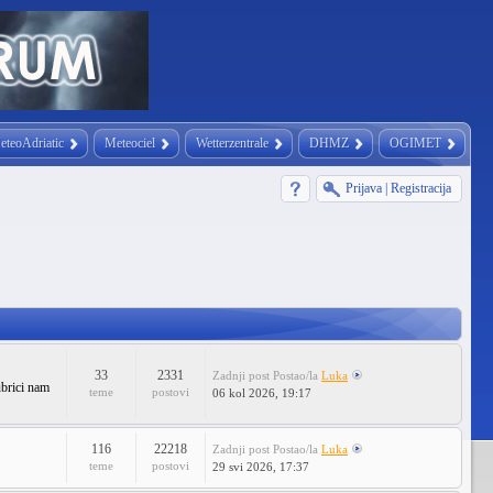
eteoAdriatic
Meteociel
Wetterzentrale
DHMZ
OGIMET
Prijava
|
Registracija
33
2331
Zadnji post
Postao/la
Luka
ubrici nam
teme
postovi
06 kol 2026, 19:17
116
22218
Zadnji post
Postao/la
Luka
teme
postovi
29 svi 2026, 17:37