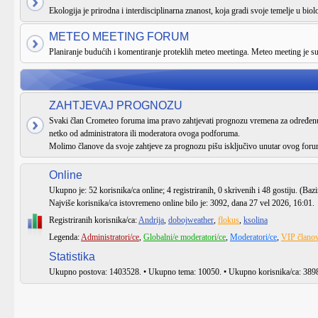
Ekologija je prirodna i interdisciplinarna znanost, koja gradi svoje temelje u biologi
METEO MEETING FORUM
Planiranje budućih i komentiranje proteklih meteo meetinga. Meteo meeting je 
ZAHTJEVAJ PROGNOZU
Svaki član Crometeo foruma ima pravo zahtjevati prognozu vremena za određenu 
netko od administratora ili moderatora ovoga podforuma.
Molimo članove da svoje zahtjeve za prognozu pišu isključivo unutar ovog foru
Online
Ukupno je:
52
korisnika/ca online; 4 registriranih, 0 skrivenih i 48 gostiju. (Baz
Najviše korisnika/ca istovremeno online bilo je:
3092
, dana 27 vel 2026, 16:01.
Registriranih korisnika/ca:
Andrija
,
dobojweather
,
flokus
,
ksolina
Legenda:
Administratori/ce
,
Globalni/e moderatori/ce
,
Moderatori/ce
,
VIP članov
Statistika
Ukupno postova:
1403528
. • Ukupno tema:
10050
. • Ukupno korisnika/ca:
389