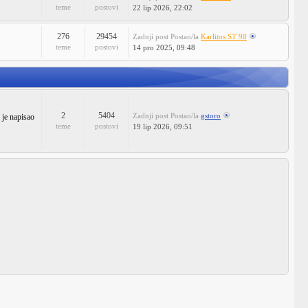
teme
postovi
22 lip 2026, 22:02
276
29454
Zadnji post
Postao/la
Karlitos ST 98
teme
postovi
14 pro 2025, 09:48
2
5404
Zadnji post
Postao/la
gstoro
 je napisao
teme
postovi
19 lip 2026, 09:51