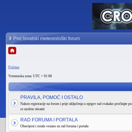
Prvi hrvatski meteorološki forum
Početna
Vremenska zona: UTC + 01:00
PRAVILA, POMOĆ I OSTALO
Nakon registracije na forum i prije uključenja u njegov rad svakako pročitajte pra
se možete obratiti
RAD FORUMA I PORTALA
Obavijesti i ostalo vezano uz rad foruma i portala