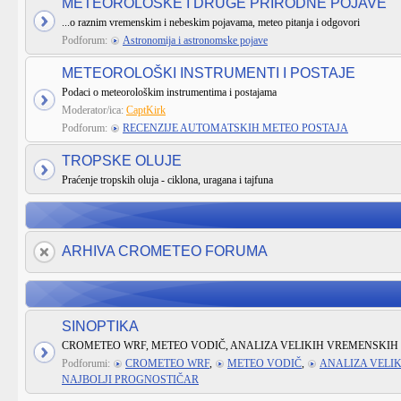
METEOROLOŠKE I DRUGE PRIRODNE POJAVE
...o raznim vremenskim i nebeskim pojavama, meteo pitanja i odgovori
Podforum:
Astronomija i astronomske pojave
METEOROLOŠKI INSTRUMENTI I POSTAJE
Podaci o meteorološkim instrumentima i postajama
Moderator/ica:
CaptKirk
Podforum:
RECENZIJE AUTOMATSKIH METEO POSTAJA
TROPSKE OLUJE
Praćenje tropskih oluja - ciklona, uragana i tajfuna
ARHIVA CROMETEO FORUMA
SINOPTIKA
CROMETEO WRF, METEO VODIČ, ANALIZA VELIKIH VREMENSKIH 
Podforumi:
CROMETEO WRF
,
METEO VODIČ
,
ANALIZA VELI
NAJBOLJI PROGNOSTIČAR