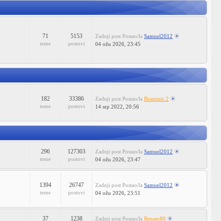
71
5153
Zadnji post
Postao/la
Samuel2012
teme
postovi
04 ožu 2026, 23:45
182
33386
Zadnji post
Postao/la
Branimir 2
teme
postovi
14 srp 2022, 20:56
296
127303
Zadnji post
Postao/la
Samuel2012
teme
postovi
04 ožu 2026, 23:47
1394
26747
Zadnji post
Postao/la
Samuel2012
teme
postovi
04 ožu 2026, 23:51
37
1238
Zadnji post
Postao/la
Renato80