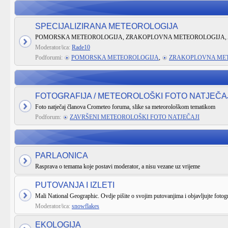
SPECIJALIZIRANA METEOROLOGIJA
POMORSKA METEOROLOGIJA, ZRAKOPLOVNA METEOROLOGIJA, 
Moderator/ica:
Rade10
Podforumi:
POMORSKA METEOROLOGIJA
,
ZRAKOPLOVNA ME
FOTOGRAFIJA / METEOROLOŠKI FOTO NATJEČA
Foto natječaj članova Crometeo foruma, slike sa meteorološkom tematikom
Podforum:
ZAVRŠENI METEOROLOŠKI FOTO NATJEČAJI
PARLAONICA
Rasprava o temama koje postavi moderator, a nisu vezane uz vrijeme
PUTOVANJA I IZLETI
Mali National Geographic. Ovdje pišite o svojim putovanjima i objavljujte fotogr
Moderator/ica:
snowflakes
EKOLOGIJA