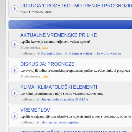
UDRUGA 'CROMETEO - MOTRENJE I PROGNOZI
Sve o Crometeo udruzi.
AKTUALNE VREMENSKE PRILIKE
...pišite kakvo je trenutno vrijeme u vašem mjestu!
Moderator/ica:
Kate
Podforumi:
Korisni linkovi
,
Vrijeme u svijetu - The world weather
DISKUSIJA: PROGNOZE
...o svojoj ili tuđim vremenskim prognozama, pučke uzrečice, linkovi prognoza
Moderator/ica:
Kimi
KLIMA I KLIMATOLOŠKI ELEMENTI
...o klimi, promjenama u njoj i svemu vezanom uz ovu temu
Podforum:
Dnevni podaci s postaja DHMZ-a
VREMEPLOV
...pišite o najzanimljivijim iskustvima koje ste imali u vezi s vremenom, objavite 
Podforum:
Izbor za naj meteo događaje