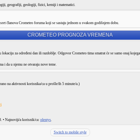
ji, geografiji, geologiji, fizici, kemiji i matematici.
susret članova Crometeo foruma koji se sastaju jednom u svakom godišnjem dobu.
CROMETEO PROGNOZA VREMENA
lokaciju za određeni dan ili razdoblje. Odgovor Crometeo tima smatrat će se samo onaj kojega
ma i da u njemu ne otvaraju nove teme.
irano na aktivnosti korisnika/ca u prošle/ih 5 minute/a.)
i
8
. • Najnoviji/a korisnik/ca:
plentys
.
Switch to mobile style