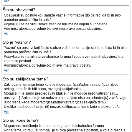
Vrh
Što su obavijesti?
Obavijesti su postovi koji sadrže važne informacije što će reći da bi ih bilo
pametno pročitati čim ih uočiš.
Pojavljuju se na vrhu svake stranice foruma na kojem su postane.
Administrator/ica određuje tko sve ima pravo postati obavijesti.
Vrh
Što je “važno”?
“Važno” su postovi koji često sadrže važne informacije što će reći da bi ih bilo
pametno pročitati čim ih uočiš.
Pojavljuju se na vrhu prve stranice foruma [ispod eventualnih obavijesti] na
kojem su postani.
Administrator/ica određuje tko ih sve ima pravo postati.
Vrh
Što su zaključane teme?
Zaključane teme su teme koje je moderator(ica)/administrator(ica) [zbog
nekog, a može ih biti puno, razloga] zaključao/la.
Moguće ih je samo pregledavati [dakle, nije moguće uređivati/izbrisati...
postove...]. Ankete koje se nalaze u njima [ako nisu po određenju] završavaju
istog trena kada moderator(ica)/administrator(ica) zaključa temu.
Ukoliko imaš dopuštenje, (ti) možeš zaključavati teme koje si pokrenuo/la.
Vrh
Što su ikone tema?
Mogućnost korištenja ikona tema daje administrator/ica foruma.
Ikona teme, (bira ju autor/ica), je sličica povezana s postom, a koja bi trebala