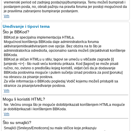
vremenski period od zadnjeg posta(nja)/bumpiranja. Temu možeš bumpirati i
postanjem posta, no, obrati pažnju na pravila foruma jer postoji mogućnost da
je pravilima zabranjeno bumpiranje postanjem.
Vrh
Uređivanje i tipovi tema
Što je BBKod?
BBKod je specijalna implementacija HTMLa.
Mogućnost korištenja BBKoda daje administrator/ica foruma
aktiviranjem/deaktiviranjem ove opcije. Bez obzira na to što je
administrator/ica odredio/la, opcionalno sam/a možeš (de)aktivirati korištenje
BBKoda.
BBKod je sličan HTMLu u stilu; tagovi se umeću u vitičaste zagrade [i]
[umjesto <i>] - što nudi veću kontrolu prikaza. Kod [tagovi] se može pisati
ručno, no, ovisno o predlošku kojeg koristiš, vidjet ćeš da je dodavanje
BBKoda postovima moguće i putem sučelja iznad prostora za post [poruku]
na obrascu za pisanje postova.
Za više informacija o BBKodu pogledaj Vodič kojemu možeš pristupiti sa
stranice za pisanje/uređivanje postova.
Vrh
Mogu li koristiti HTML?
Ne. Većinu onoga što je moguće dobiti/prikazati korištenjem HTMLa moguće
je dobiti/prikazati i korištenjem BBKoda.
Vrh
Što su smajlići?
Smajlići [Smileys/Emoticons] su male sličice koje
prikazuju