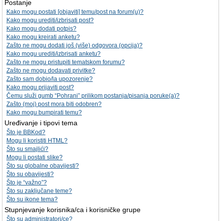
Postanje
Kako mogu postati [objaviti] temu/post na forum(u)?
Kako mogu urediti/izbrisati post?
Kako mogu dodati potpis?
Kako mogu kreirati anketu?
Zašto ne mogu dodati još (više) odgovora (opcija)?
Kako mogu urediti/izbrisati anketu?
Zašto ne mogu pristupiti tematskom forumu?
Zašto ne mogu dodavati privitke?
Zašto sam dobio/la upozorenje?
Kako mogu prijaviti post?
Čemu služi gumb “Pohrani” prilikom postanja/pisanja poruke(a)?
Zašto (moj) post mora biti odobren?
Kako mogu bumpirati temu?
Uređivanje i tipovi tema
Što je BBKod?
Mogu li koristiti HTML?
Što su smajlići?
Mogu li postati slike?
Što su globalne obavijesti?
Što su obavijesti?
Što je “važno”?
Što su zaključane teme?
Što su ikone tema?
Stupnjevanje korisnika/ca i korisničke grupe
Što su administratori/ce?