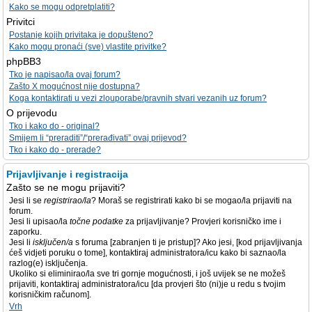
Kako se mogu odpretplatiti?
Privitci
Postanje kojih privitaka je dopušteno?
Kako mogu pronaći (sve) vlastite privitke?
phpBB3
Tko je napisao/la ovaj forum?
Zašto X mogućnost nije dostupna?
Koga kontaktirati u vezi zlouporabe/pravnih stvari vezanih uz forum?
O prijevodu
Tko i kako do - original?
Smijem li “preraditi”/“prerađivati” ovaj prijevod?
Tko i kako do - prerade?
Prijavljivanje i registracija
Zašto se ne mogu prijaviti?
Jesi li se
registrirao/la
? Moraš se registrirati kako bi se mogao/la prijaviti na
forum.
Jesi li upisao/la
točne podatke
za prijavljivanje? Provjeri korisničko ime i
zaporku.
Jesi li
isključen/a
s foruma [zabranjen ti je pristup]? Ako jesi, [kod prijavljivanja
ćeš vidjeti poruku o tome], kontaktiraj administratora/icu kako bi saznao/la
razlog(e) isključenja.
Ukoliko si eliminirao/la sve tri gornje mogućnosti, i još uvijek se ne možeš
prijaviti, kontaktiraj administratora/icu [da provjeri što (ni)je u redu s tvojim
korisničkim računom].
Vrh