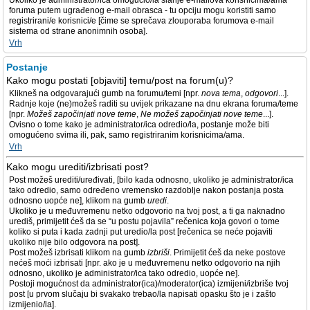
Ukoliko je administrator/ica omogućio/la slanje e-mailova korisnicima/ama
foruma putem ugrađenog e-mail obrasca - tu opciju mogu koristiti samo
registrirani/e korisnici/e [čime se sprečava zlouporaba forumova e-mail
sistema od strane anonimnih osoba].
Vrh
Postanje
Kako mogu postati [objaviti] temu/post na forum(u)?
Klikneš na odgovarajući gumb na forumu/temi [npr.
nova tema
,
odgovori
...].
Radnje koje (ne)možeš raditi su uvijek prikazane na dnu ekrana foruma/teme
[npr.
Možeš započinjati nove teme
,
Ne možeš započinjati nove teme
...].
Ovisno o tome kako je administrator/ica odredio/la, postanje može biti
omogućeno svima ili, pak, samo registriranim korisnicima/ama.
Vrh
Kako mogu urediti/izbrisati post?
Post možeš urediti/uređivati, [bilo kada odnosno, ukoliko je administrator/ica
tako odredio, samo određeno vremensko razdoblje nakon postanja posta
odnosno uopće ne], klikom na gumb
uredi
.
Ukoliko je u međuvremenu netko odgovorio na tvoj post, a ti ga naknadno
urediš, primijetit ćeš da se “u postu pojavila” rečenica koja govori o tome
koliko si puta i kada zadnji put uredio/la post [rečenica se neće pojaviti
ukoliko nije bilo odgovora na post].
Post možeš izbrisati klikom na gumb
izbriši
. Primijetit ćeš da neke postove
nećeš moći izbrisati [npr. ako je u međuvremenu netko odgovorio na njih
odnosno, ukoliko je administrator/ica tako odredio, uopće ne].
Postoji mogućnost da administrator(ica)/moderator(ica) izmijeni/izbriše tvoj
post [u prvom slučaju bi svakako trebao/la napisati opasku što je i zašto
izmijenio/la].