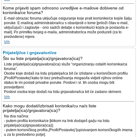
Kome prijaviti spam odnosno uvredljive e-mailove dobivene od
korisnika/ce foruma?
E-mail obrazac foruma uključuje osiguranje koje prati korisnike/ce koji/e šalju
poruke. E-mailiraj administratora/icu s obavijesti o tome [priloži čitav e-mail,
uključujući i zaglavlje - ono sadrži detalje o korisniku/ci koji/a je poslao/la e-
mail]. Po primitku tvojeg e-maila, administrator/ica može poduzeti (za to
predviđene) mjere.
Vrh
Prijatelji/ce i gnjavatori/ce
Što su liste prijatelja(ica)/gnjavatora(ica)?
Liste prijatelja(ica)/gnjavatora(ica) služe “organiziranju ostalih korisnika/ca
foruma”.
Osobe koje dodaš na listu prijatelja/ica bit će izlistane u korisničkom profilu
[Profil/Postavke]
kako bi bez pretraživanja mogao/la vidjeti njihov online
status te im poslati privatne poruke. Postovi i sl. tih osoba mogu biti
posvijetljeni.
Postovi osoba koje dodaš na listu gnjavatora/ica bit će zadano skriveni.
Vrh
Kako mogu dodati/izbrisati korisnika/cu na/s liste
prijatelja(ica)/gnjavatora(ica)?
Na dva načina:
- putem profila korisnika/ce [klikom na link dodaješ ga/ju na listu
prijatelja(ica)/gnjavatora(ica)];
- putem korisničkog profila
[Profil/Postavke]
[upisivanjem korisničkog/ih imena
u za to predviđeno polje].