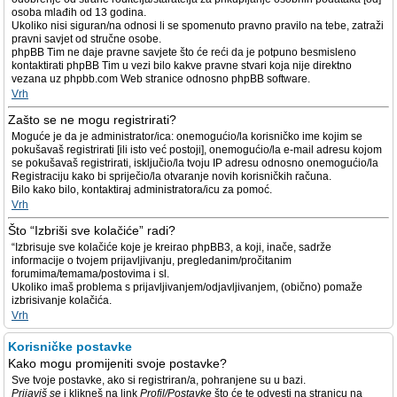
osoba mlađih od 13 godina.
Ukoliko nisi siguran/na odnosi li se spomenuto pravno pravilo na tebe, zatraži
pravni savjet od stručne osobe.
phpBB Tim ne daje pravne savjete što će reći da je potpuno besmisleno
kontaktirati phpBB Tim u vezi bilo kakve pravne stvari koja nije direktno
vezana uz phpbb.com Web stranice odnosno phpBB software.
Vrh
Zašto se ne mogu registrirati?
Moguće je da je administrator/ica: onemogućio/la korisničko ime kojim se
pokušavaš registrirati [ili isto već postoji], onemogućio/la e-mail adresu kojom
se pokušavaš registrirati, isključio/la tvoju IP adresu odnosno onemogućio/la
Registraciju kako bi spriječio/la otvaranje novih korisničkih računa.
Bilo kako bilo, kontaktiraj administratora/icu za pomoć.
Vrh
Što “Izbriši sve kolačiće” radi?
“Izbrisuje sve kolačiće koje je kreirao phpBB3, a koji, inače, sadrže
informacije o tvojem prijavljivanju, pregledanim/pročitanim
forumima/temama/postovima i sl.
Ukoliko imaš problema s prijavljivanjem/odjavljivanjem, (obično) pomaže
izbrisivanje kolačića.
Vrh
Korisničke postavke
Kako mogu promijeniti svoje postavke?
Sve tvoje postavke, ako si registriran/a, pohranjene su u bazi.
Prijaviš se
i klikneš na link
Profil/Postavke
što će te odvesti na stranicu na