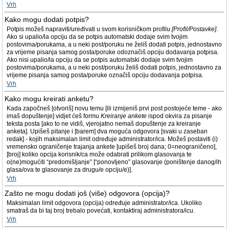
Vrh
Kako mogu dodati potpis?
Potpis možeš napraviti/uređivati u svom korisničkom profilu
[Profil/Postavke]
.
Ako si upalio/la opciju da se potpis automatski dodaje svim tvojim
postovima/porukama, a u neki post/poruku ne želiš dodati potpis, jednostavno
za vrijeme pisanja samog posta/poruke odoznačiš opciju dodavanja potpisa.
Ako nisi upalio/la opciju da se potpis automatski dodaje svim tvojim
postovima/porukama, a u neki post/poruku želiš dodati potpis, jednostavno za
vrijeme pisanja samog posta/poruke označiš opciju dodavanja potpisa.
Vrh
Kako mogu kreirati anketu?
Kada započneš [otvoriš] novu temu [ili izmijeniš prvi post postojeće teme - ako
imaš dopuštenje] vidjet ćeš formu
Kreiranje ankete
ispod okvira za pisanje
teksta posta [ako to ne vidiš, vjerojatno nemaš dopuštenje za kreiranje
anketa]. Upišeš pitanje i [barem] dva moguća odgovora [svaki u zaseban
redak] - kojih maksimalan limit određuje administrator/ica. Možeš postaviti (i)
vremensko ograničenje trajanja ankete [upišeš broj dana; 0=neograničeno],
[broj] koliko opcija korisnik/ca može odabrati prilikom glasovanja te
o(ne)mogućiti “predomišljanje” [“ponovljeno” glasovanje (poništenje danog/ih
glasa/ova te glasovanje za drugu/e opciju/e)].
Vrh
Zašto ne mogu dodati još (više) odgovora (opcija)?
Maksimalan limit odgovora (opcija) određuje administrator/ica. Ukoliko
smatraš da bi taj broj trebalo povećati, kontaktiraj administratora/icu.
Vrh