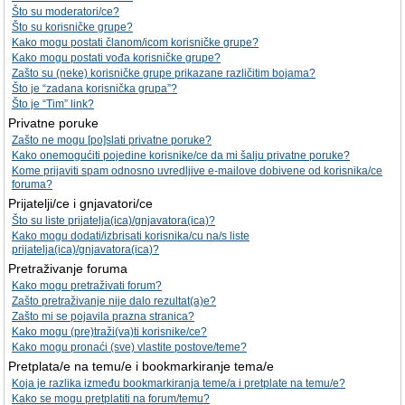
Što su moderatori/ce?
Što su korisničke grupe?
Kako mogu postati članom/icom korisničke grupe?
Kako mogu postati vođa korisničke grupe?
Zašto su (neke) korisničke grupe prikazane različitim bojama?
Što je “zadana korisnička grupa”?
Što je “Tim” link?
Privatne poruke
Zašto ne mogu [po]slati privatne poruke?
Kako onemogućiti pojedine korisnike/ce da mi šalju privatne poruke?
Kome prijaviti spam odnosno uvredljive e-mailove dobivene od korisnika/ce
foruma?
Prijatelji/ce i gnjavatori/ce
Što su liste prijatelja(ica)/gnjavatora(ica)?
Kako mogu dodati/izbrisati korisnika/cu na/s liste
prijatelja(ica)/gnjavatora(ica)?
Pretraživanje foruma
Kako mogu pretraživati forum?
Zašto pretraživanje nije dalo rezultat(a)e?
Zašto mi se pojavila prazna stranica?
Kako mogu (pre)traži(va)ti korisnike/ce?
Kako mogu pronaći (sve) vlastite postove/teme?
Pretplata/e na temu/e i bookmarkiranje tema/e
Koja je razlika između bookmarkiranja teme/a i pretplate na temu/e?
Kako se mogu pretplatiti na forum/temu?