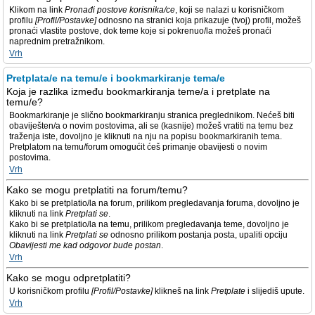
Klikom na link
Pronađi postove korisnika/ce
, koji se nalazi u korisničkom
profilu
[Profil/Postavke]
odnosno na stranici koja prikazuje (tvoj) profil, možeš
pronaći vlastite postove, dok teme koje si pokrenuo/la možeš pronaći
naprednim pretražnikom.
Vrh
Pretplata/e na temu/e i bookmarkiranje tema/e
Koja je razlika između bookmarkiranja teme/a i pretplate na
temu/e?
Bookmarkiranje je slično bookmarkiranju stranica preglednikom. Nećeš biti
obaviješten/a o novim postovima, ali se (kasnije) možeš vratiti na temu bez
traženja iste, dovoljno je kliknuti na nju na popisu bookmarkiranih tema.
Pretplatom na temu/forum omogućit ćeš primanje obavijesti o novim
postovima.
Vrh
Kako se mogu pretplatiti na forum/temu?
Kako bi se pretplatio/la na forum, prilikom pregledavanja foruma, dovoljno je
kliknuti na link
Pretplati se
.
Kako bi se pretplatio/la na temu, prilikom pregledavanja teme, dovoljno je
kliknuti na link
Pretplati se
odnosno prilikom postanja posta, upaliti opciju
Obavijesti me kad odgovor bude postan
.
Vrh
Kako se mogu odpretplatiti?
U korisničkom profilu
[Profil/Postavke]
klikneš na link
Pretplate
i slijediš upute.
Vrh