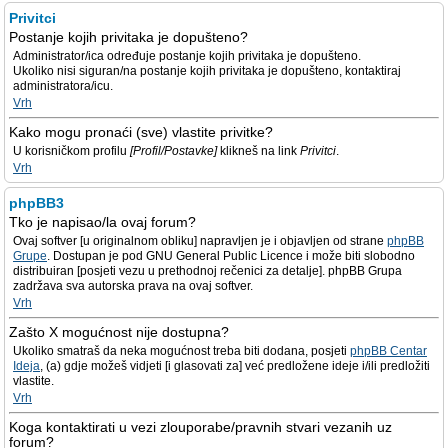
Privitci
Postanje kojih privitaka je dopušteno?
Administrator/ica određuje postanje kojih privitaka je dopušteno.
Ukoliko nisi siguran/na postanje kojih privitaka je dopušteno, kontaktiraj
administratora/icu.
Vrh
Kako mogu pronaći (sve) vlastite privitke?
U korisničkom profilu
[Profil/Postavke]
klikneš na link
Privitci
.
Vrh
phpBB3
Tko je napisao/la ovaj forum?
Ovaj softver [u originalnom obliku] napravljen je i objavljen od strane
phpBB
Grupe
. Dostupan je pod GNU General Public Licence i može biti slobodno
distribuiran [posjeti vezu u prethodnoj rečenici za detalje]. phpBB Grupa
zadržava sva autorska prava na ovaj softver.
Vrh
Zašto X mogućnost nije dostupna?
Ukoliko smatraš da neka mogućnost treba biti dodana, posjeti
phpBB Centar
Ideja
, (a) gdje možeš vidjeti [i glasovati za] već predložene ideje i/ili predložiti
vlastite.
Vrh
Koga kontaktirati u vezi zlouporabe/pravnih stvari vezanih uz
forum?