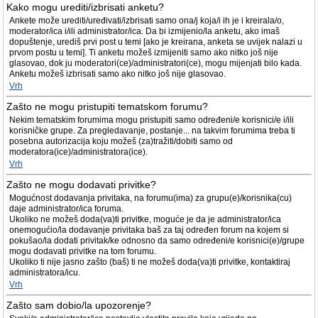
Kako mogu urediti/izbrisati anketu?
Ankete može urediti/uređivati/izbrisati samo ona/j koja/i ih je i kreirala/o,
moderator/ica i/ili administrator/ica. Da bi izmijenio/la anketu, ako imaš
dopuštenje, urediš prvi post u temi [ako je kreirana, anketa se uvijek nalazi u
prvom postu u temi]. Ti anketu možeš izmijeniti samo ako nitko još nije
glasovao, dok ju moderatori(ce)/administratori(ce), mogu mijenjati bilo kada.
Anketu možeš izbrisati samo ako nitko još nije glasovao.
Vrh
Zašto ne mogu pristupiti tematskom forumu?
Nekim tematskim forumima mogu pristupiti samo određeni/e korisnici/e i/ili
korisničke grupe. Za pregledavanje, postanje... na takvim forumima treba ti
posebna autorizacija koju možeš (za)tražiti/dobiti samo od
moderatora(ice)/administratora(ice).
Vrh
Zašto ne mogu dodavati privitke?
Mogućnost dodavanja privitaka, na forumu(ima) za grupu(e)/korisnika(cu)
daje administrator/ica foruma.
Ukoliko ne možeš doda(va)ti privitke, moguće je da je administrator/ica
onemogućio/la dodavanje privitaka baš za taj određen forum na kojem si
pokušao/la dodati privitak/ke odnosno da samo određeni/e korisnici(e)/grupe
mogu dodavati privitke na tom forumu.
Ukoliko ti nije jasno zašto (baš) ti ne možeš doda(va)ti privitke, kontaktiraj
administratora/icu.
Vrh
Zašto sam dobio/la upozorenje?