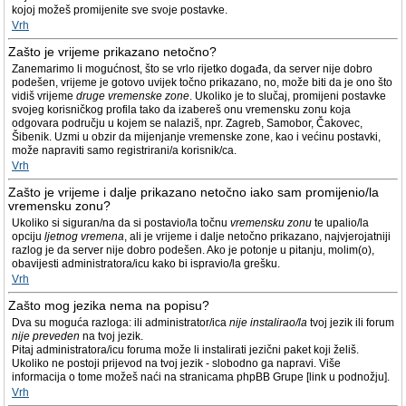
kojoj možeš promijenite sve svoje postavke.
Vrh
Zašto je vrijeme prikazano netočno?
Zanemarimo li mogućnost, što se vrlo rijetko događa, da server nije dobro
podešen, vrijeme je gotovo uvijek točno prikazano, no, može biti da je ono što
vidiš vrijeme
druge vremenske zone
. Ukoliko je to slučaj, promijeni postavke
svojeg korisničkog profila tako da izabereš onu vremensku zonu koja
odgovara području u kojem se nalaziš, npr. Zagreb, Samobor, Čakovec,
Šibenik. Uzmi u obzir da mijenjanje vremenske zone, kao i većinu postavki,
može napraviti samo registrirani/a korisnik/ca.
Vrh
Zašto je vrijeme i dalje prikazano netočno iako sam promijenio/la
vremensku zonu?
Ukoliko si siguran/na da si postavio/la točnu
vremensku zonu
te upalio/la
opciju
ljetnog vremena
, ali je vrijeme i dalje netočno prikazano, najvjerojatniji
razlog je da server nije dobro podešen. Ako je potonje u pitanju, molim(o),
obavijesti administratora/icu kako bi ispravio/la grešku.
Vrh
Zašto mog jezika nema na popisu?
Dva su moguća razloga: ili administrator/ica
nije instalirao/la
tvoj jezik ili forum
nije preveden
na tvoj jezik.
Pitaj administratora/icu foruma može li instalirati jezični paket koji želiš.
Ukoliko ne postoji prijevod na tvoj jezik - slobodno ga napravi. Više
informacija o tome možeš naći na stranicama phpBB Grupe [link u podnožju].
Vrh