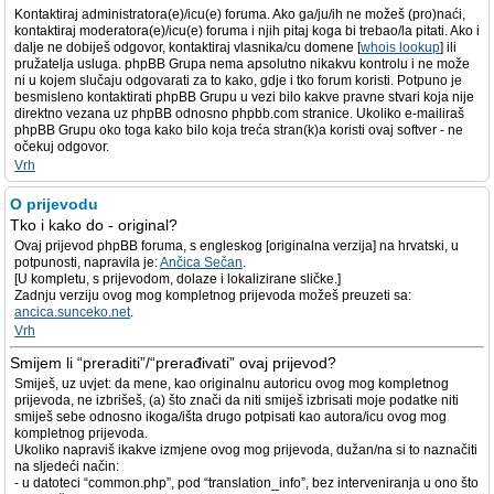
Kontaktiraj administratora(e)/icu(e) foruma. Ako ga/ju/ih ne možeš (pro)naći,
kontaktiraj moderatora(e)/icu(e) foruma i njih pitaj koga bi trebao/la pitati. Ako i
dalje ne dobiješ odgovor, kontaktiraj vlasnika/cu domene [
whois lookup
] ili
pružatelja usluga. phpBB Grupa nema apsolutno nikakvu kontrolu i ne može
ni u kojem slučaju odgovarati za to kako, gdje i tko forum koristi. Potpuno je
besmisleno kontaktirati phpBB Grupu u vezi bilo kakve pravne stvari koja nije
direktno vezana uz phpBB odnosno phpbb.com stranice. Ukoliko e-mailiraš
phpBB Grupu oko toga kako bilo koja treća stran(k)a koristi ovaj softver - ne
očekuj odgovor.
Vrh
O prijevodu
Tko i kako do - original?
Ovaj prijevod phpBB foruma, s engleskog [originalna verzija] na hrvatski, u
potpunosti, napravila je:
Ančica Sečan
.
[U kompletu, s prijevodom, dolaze i lokalizirane sličke.]
Zadnju verziju ovog mog kompletnog prijevoda možeš preuzeti sa:
ancica.sunceko.net
.
Vrh
Smijem li “preraditi”/“prerađivati” ovaj prijevod?
Smiješ, uz uvjet: da mene, kao originalnu autoricu ovog mog kompletnog
prijevoda, ne izbrišeš, (a) što znači da niti smiješ izbrisati moje podatke niti
smiješ sebe odnosno ikoga/išta drugo potpisati kao autora/icu ovog mog
kompletnog prijevoda.
Ukoliko napraviš ikakve izmjene ovog mog prijevoda, dužan/na si to naznačiti
na sljedeći način:
- u datoteci “common.php”, pod “translation_info”, bez interveniranja u ono što