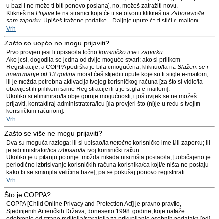
u bazi i ne može ti biti ponovo poslana], no, možeš zatražiti novu.
Klikneš na
Prijava
te na stranici koja će ti se otvoriti klikneš na
Zaboravio/la
sam zaporku
. Upišeš tražene podatke... Daljnje upute će ti stići e-mailom.
Vrh
Zašto se uopće ne mogu prijaviti?
Prvo provjeri jesi li upisao/la točno
korisničko ime
i
zaporku
.
Ako jesi, dogodila se jedna od dvije moguće stvari: ako si prilikom
Registracije, a COPPA podrška je bila omogućena, kliknuo/la na
Slažem se i
imam manje od 13 godina
morat ćeš slijediti upute koje su ti stigle e-mailom;
ili je možda potrebna aktivacija tvojeg korisničkog računa [za što si vidio/la
obavijest ili prilikom same Registracije ili ti je stigla e-mailom].
Ukoliko si eliminirao/la obje gornje mogućnosti, i još uvijek se ne možeš
prijaviti, kontaktiraj administratora/icu [da provjeri što (ni)je u redu s tvojim
korisničkim računom].
Vrh
Zašto se više ne mogu prijaviti?
Dva su moguća razloga: ili si upisao/la
netočno
korisničko ime i/ili zaporku; ili
je administrator/ica
izbrisao/la
tvoj korisnički račun.
Ukoliko je u pitanju potonje: možda nikada nisi ništa postao/la, [uobičajeno je
periodično izbrisivanje korisničkih računa korisnika/ca koji/e ništa ne postaju
kako bi se smanjila veličina baze], pa se pokušaj ponovo registrirati.
Vrh
Što je COPPA?
COPPA [Child Online Privacy and Protection Act] je pravno pravilo,
Sjedinjenih Američkih Država, doneseno 1998. godine, koje nalaže
odobrenje od strane roditelja/staratelja za prikupljanje osobnih podataka [od]