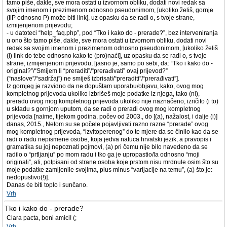
tamo piše, dakle, sve mora ostati u izvornom obliku, dodati novi redak sa
svojim imenom i prezimenom odnosno pseudonimom, [ukoliko želiš, gornje
(IiP odnosno P) može biti link], uz opasku da se radi o, s tvoje strane,
izmijenjenom prijevodu;
- u datoteci “help_faq.php”, pod “Tko i kako do - prerade?”, bez interveniranja
u ono što tamo piše, dakle, sve mora ostati u izvornom obliku, dodati novi
redak sa svojim imenom i prezimenom odnosno pseudonimom, [ukoliko želiš
(i) link do tebe odnosno kako te (pro)naći], uz opasku da se radi o, s tvoje
strane, izmijenjenom prijevodu, [jasno je, samo po sebi, da: “Tko i kako do -
original?”/“Smijem li “preraditi”/“prerađivati” ovaj prijevod?”
(“naslove”/“sadržaj”) ne smiješ izbrisati/“preraditi”/“prerađivati”].
Iz gornjeg je razvidno da ne dopuštam uporabu/objavu, kako, ovog mog
kompletnog prijevoda ukoliko izbrišeš moje podatke iz njega, tako (ni),
preradu ovog mog kompletnog prijevoda ukoliko nije naznačeno, izričito (i to)
u skladu s gornjom uputom, da se radi o preradi ovog mog kompletnog
prijevoda [naime, tijekom godina, počev od 2003., do [(a), nažalost, i dalje (i)]
danas, 2015., Netom su se počele pojavljivati razno razne “prerade” ovog
mog kompletnog prijevoda, “izvitoperenog” do te mjere da se činilo kao da se
radi o radu nepismene osobe, koja jedva natuca hrvatski jezik, a pravopis i
gramatika su joj nepoznati pojmovi, (a) pri čemu nije bilo navedeno da se
radilo o “prtljanju” po mom radu i tko ga je upropastio/la odnosno “moji
originali”, ali, potpisani od strane osoba koje prstom nisu mrdnule osim što su
moje podatke zamijenile svojima, plus minus “varijacije na temu”, (a) što je:
nedopustivo(!)].
Danas će biti toplo i sunčano.
Vrh
Tko i kako do - prerade?
Clara pacta, boni amici! (;
Vrh