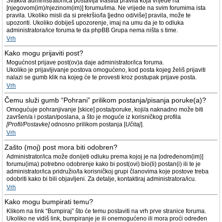
Svaki/a administrator/ica postavlja vlastita pravila koja vrijede na
[njegovom(im)/njezinom(im)] forumu/ima. Ne vrijede na svim forumima ista
pravila. Ukoliko misli da si prekršio/la [jedno od/više] pravila, može te
upozoriti. Ukoliko dobiješ upozorenje, imaj na umu da je to odluka
administratora/ice foruma te da phpBB Grupa nema ništa s time.
Vrh
Kako mogu prijaviti post?
Mogućnost prijave post(ov)a daje administrator/ica foruma.
Ukoliko je prijavljivanje postova omogućeno, kod posta kojeg želiš prijaviti
nalazi se gumb klik na kojeg će te provesti kroz postupak prijave posta.
Vrh
Čemu služi gumb “Pohrani” prilikom postanja/pisanja poruke(a)?
Omogućuje pohranjivanje [skice] posta/poruke, koji/a naknadno može biti
završen/a i postan/poslana, a što je moguće iz korisničkog profila
[Profil/Postavke]
odnosno prilikom postanja [
Učitaj
].
Vrh
Zašto (moj) post mora biti odobren?
Administrator/ica može donijeti odluku prema kojoj je na [određenom(im)]
forumu(ima) potrebno odobrenje kako bi post(ovi) bio(li) postan(i) ili te je
administrator/ica pridružio/la korisničkoj grupi članovima koje postove treba
odobriti kako bi bili objavljeni. Za detalje, kontaktiraj administratora/icu.
Vrh
Kako mogu bumpirati temu?
Klikom na link “Bumpiraj” što će temu postaviti na vrh prve stranice foruma.
Ukoliko ne vidiš link, bumpiranje je ili onemogućeno ili mora proći određen