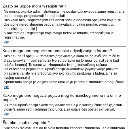
Zašto se uopće moram registrirati?
Ne moraš, ukoliko administrator/ica nije postavio/la uvjet da samo registrirane
osobe mogu pregledavati forum/postati.
Bilo kako bilo, Registracijom ćeš dobiti pristup dodatnim opcijama koje nisu
dostupne neregistriranim osobama [avatari, privatne poruke, e-mailovi,
korisničke grupe, itd.].
S obzirom da Registracija traje svega nekoliko minuta, preporučljivo je
registrirati se.
Vrh
Kako mogu onemogućiti automatsko odjavljivanje s foruma?
Ako ne upališ opciju
Automatsko prijavljivanje
kada se prijaviš, forum će te
držati prijavljenim/om samo za tvojeg boravka na forumu [odjavit će te kad
odeš s foruma]. To sprečava zlouporabu tvojeg korisničkog računa.
Da bi ostao/la prijavljen/a, upališ opciju
Automatsko prijavljivanje
prilikom
prijavljivanja [što nije preporučljivo ako forumu pristupaš s tuđeg, a ne sa
svojeg računala].
Spomenuta opcija je vidljiva samo ukoliko ju je administrator/ica omogućio/la.
Vrh
Kako mogu onemogućiti pojavu mog korisničkog imena na online
popisu?
U Profilu upališ opciju
Sakrij moj online status (Postavke)
[čime ćeš (p)ostati
vidljiv/a samo sebi i administratoru/ici, a za ostale ćeš postati skriven/a].
Vrh
Što ako izgubim zaporku?
Nije smak svijeta! Jest da je tvoja trenutna zaporka izgubljena [jer je kriptirana