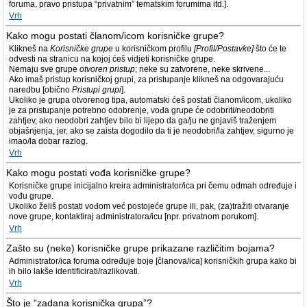
foruma, pravo pristupa “privatnim” tematskim forumima itd.].
Vrh
Kako mogu postati članom/icom korisničke grupe?
Klikneš na
Korisničke grupe
u korisničkom profilu
[Profil/Postavke]
što će te
odvesti na stranicu na kojoj ćeš vidjeti korisničke grupe.
Nemaju sve grupe
otvoren pristup
; neke su zatvorene, neke skrivene...
Ako imaš pristup korisničkoj grupi, za pristupanje klikneš na odgovarajuću
naredbu [obično
Pristupi grupi
].
Ukoliko je grupa otvorenog tipa, automatski ćeš postati članom/icom, ukoliko
je za pristupanje potrebno odobrenje, vođa grupe će odobriti/neodobriti
zahtjev, ako neodobri zahtjev bilo bi lijepo da ga/ju ne gnjaviš traženjem
objašnjenja, jer, ako se zaista dogodilo da ti je neodobri/la zahtjev, sigurno je
imao/la dobar razlog.
Vrh
Kako mogu postati vođa korisničke grupe?
Korisničke grupe inicijalno kreira administrator/ica pri čemu odmah određuje i
vođu grupe.
Ukoliko želiš postati vođom već postojeće grupe ili, pak, (za)tražiti otvaranje
nove grupe, kontaktiraj administratora/icu [npr. privatnom porukom].
Vrh
Zašto su (neke) korisničke grupe prikazane različitim bojama?
Administrator/ica foruma određuje boje [članova/ica] korisničkih grupa kako bi
ih bilo lakše identificirati/razlikovati.
Vrh
Što je “zadana korisnička grupa”?