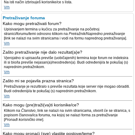
Na isti način izbrisuješ korisnike/ce s lista.
Vrh
Pretraživanje foruma
Kako mogu pretraživati forum?
Upisivanjem termina u kućicu za pretraživanje na početnoj
stranici/forumu/temi odnosno klikom na
Pretražnik/Napredno pretraživanje
[link se nalazi na svim stranicama i vodi na formu naprednog pretraživanja].
Vrh
Zašto pretraživanje nije dalo rezultat(a)e?
Vjerojatno si upisao/la previše (uobičajenih) termina koje forum ne indeksira
ili si bio/la previše nejasan(a)/neodređen(a). Budi određeniji/a te pokušaj (s)
naprednim pretražnikom.
Vrh
Zašto mi se pojavila prazna stranica?
Pretraživanje je rezultiralo s previše rezultata koje server nije mogao obraditi.
Budi određeniji/a te pokušaj (s) naprednim pretražnikom.
Vrh
Kako mogu (pre)traži(va)ti korisnike/ce?
Klikom na
Članstvo
, link se nalazi na svim stranicama, otvorit će se stranica, s
popisom članova/ica foruma, na kojoj se nalazi forma za pretraživanje
[
Pronađi korisničko ime
].
Vrh
Kako mogu pronaći (sve) vlastite postove/teme?