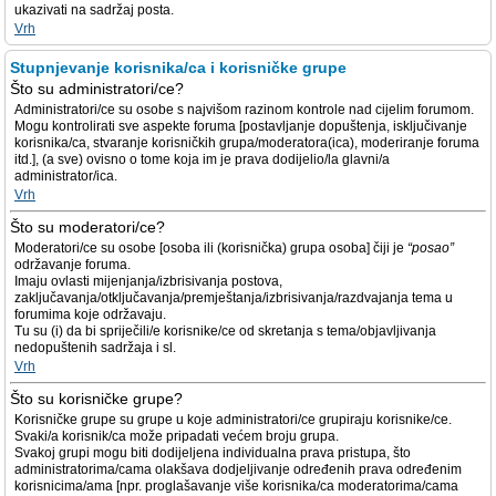
ukazivati na sadržaj posta.
Vrh
Stupnjevanje korisnika/ca i korisničke grupe
Što su administratori/ce?
Administratori/ce su osobe s najvišom razinom kontrole nad cijelim forumom.
Mogu kontrolirati sve aspekte foruma [postavljanje dopuštenja, isključivanje
korisnika/ca, stvaranje korisničkih grupa/moderatora(ica), moderiranje foruma
itd.], (a sve) ovisno o tome koja im je prava dodijelio/la glavni/a
administrator/ica.
Vrh
Što su moderatori/ce?
Moderatori/ce su osobe [osoba ili (korisnička) grupa osoba] čiji je
“posao”
održavanje foruma.
Imaju ovlasti mijenjanja/izbrisivanja postova,
zaključavanja/otključavanja/premještanja/izbrisivanja/razdvajanja tema u
forumima koje održavaju.
Tu su (i) da bi spriječili/e korisnike/ce od skretanja s tema/objavljivanja
nedopuštenih sadržaja i sl.
Vrh
Što su korisničke grupe?
Korisničke grupe su grupe u koje administratori/ce grupiraju korisnike/ce.
Svaki/a korisnik/ca može pripadati većem broju grupa.
Svakoj grupi mogu biti dodijeljena individualna prava pristupa, što
administratorima/cama olakšava dodjeljivanje određenih prava određenim
korisnicima/ama [npr. proglašavanje više korisnika/ca moderatorima/cama