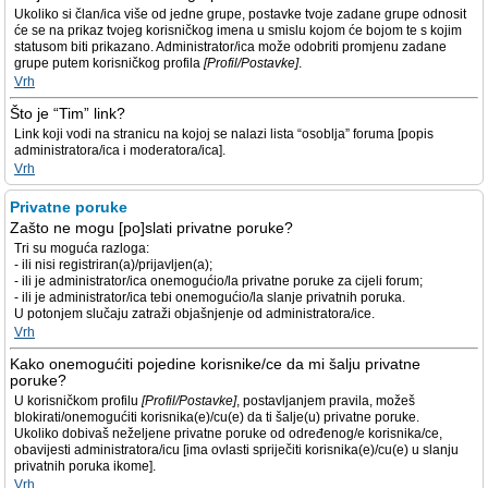
Ukoliko si član/ica više od jedne grupe, postavke tvoje zadane grupe odnosit
će se na prikaz tvojeg korisničkog imena u smislu kojom će bojom te s kojim
statusom biti prikazano. Administrator/ica može odobriti promjenu zadane
grupe putem korisničkog profila
[Profil/Postavke]
.
Vrh
Što je “Tim” link?
Link koji vodi na stranicu na kojoj se nalazi lista “osoblja” foruma [popis
administratora/ica i moderatora/ica].
Vrh
Privatne poruke
Zašto ne mogu [po]slati privatne poruke?
Tri su moguća razloga:
- ili nisi registriran(a)/prijavljen(a);
- ili je administrator/ica onemogućio/la privatne poruke za cijeli forum;
- ili je administrator/ica tebi onemogućio/la slanje privatnih poruka.
U potonjem slučaju zatraži objašnjenje od administratora/ice.
Vrh
Kako onemogućiti pojedine korisnike/ce da mi šalju privatne
poruke?
U korisničkom profilu
[Profil/Postavke]
, postavljanjem pravila, možeš
blokirati/onemogućiti korisnika(e)/cu(e) da ti šalje(u) privatne poruke.
Ukoliko dobivaš neželjene privatne poruke od određenog/e korisnika/ce,
obavijesti administratora/icu [ima ovlasti spriječiti korisnika(e)/cu(e) u slanju
privatnih poruka ikome].
Vrh