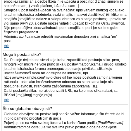
emocije/razmišljanja osobe [koja ih je
ubacila
u post, npr. :) znači smijem se,
sretan/na sam, :( znači plačem, tužan/na sam...].
Smajliće u post možeš
ubaciti
na dva načina: upisivanjem kratkog koda [ako
je administrator/ica odobrio/la, svaki smajlić ima svoj vlastiti kod] i/ili klikom na
smajlića [smajlići se nalaze u sklopu obrasca za pisanje postova; u pravilu se
vidi samo
prvih
20, a ostale možeš vidjeti (i
ubaciti
) klikom na
Ostali smajlići
].
Nije preporučljivo ubacivati/ubaciti puno smajlića u post jer se time gube
čitljivost i preglednost.
Administrator/ica može odrediti maksimalan dopušten broj smajlića “po”
postu.
Vrh
Mogu li postati slike?
Da. Postoje dvije bitne stvari koje treba zapamtiti kod postanja slika: prvo,
mnogi/e korisnici/e ne vole puno slika u postovima/porukama, i drugo, ukoliko
je administrator/ica foruma onemogućio postanje privitaka, slika koju
umećeš/umetneš mora biti dostupna na Internetu, npr.
https://www.example.com/my-picture.gif [ne može postojati samo na tvojem
računalu - osim ako imaš webserver odnosno na stranicama koje nisu
dostupne javnosti, stranicama zaštićenima zaporkama i sl.].
Da bi postao/la sliku: moraš obuhvatiti URL, na kojem se slika nalazi, sa
BBKod [img][/img] tago(vi)m(a).
Vrh
Što su globalne obavijesti?
Globalne obavijesti su postovi koji sadrže važne informacije što će reći da bi
ih bilo pametno pročitati čim ih uočiš.
Pojavljuju se na vrhu svakog foruma i u korisničkom profilu
[Profil/Postavke]
.
Administrator/ica određuje tko sve ima pravo postati globalne obavijesti.