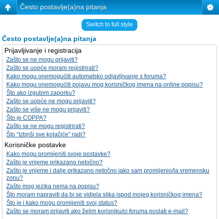
Često postavlje(a)na pitanja
Switch to full style
Često postavlje(a)na pitanja
Prijavljivanje i registracija
Zašto se ne mogu prijaviti?
Zašto se uopće moram registrirati?
Kako mogu onemogućiti automatsko odjavljivanje s foruma?
Kako mogu onemogućiti pojavu mog korisničkog imena na online popisu?
Što ako izgubim zaporku?
Zašto se uopće ne mogu prijaviti?
Zašto se više ne mogu prijaviti?
Što je COPPA?
Zašto se ne mogu registrirati?
Što “Izbriši sve kolačiće” radi?
Korisničke postavke
Kako mogu promijeniti svoje postavke?
Zašto je vrijeme prikazano netočno?
Zašto je vrijeme i dalje prikazano netočno iako sam promijenio/la vremensku
zonu?
Zašto mog jezika nema na popisu?
Što moram napraviti da bi se vidjela slika ispod mojeg korisničkog imena?
Što je i kako mogu promijeniti svoj status?
Zašto se moram prijaviti ako želim korisniku/ci foruma poslati e-mail?