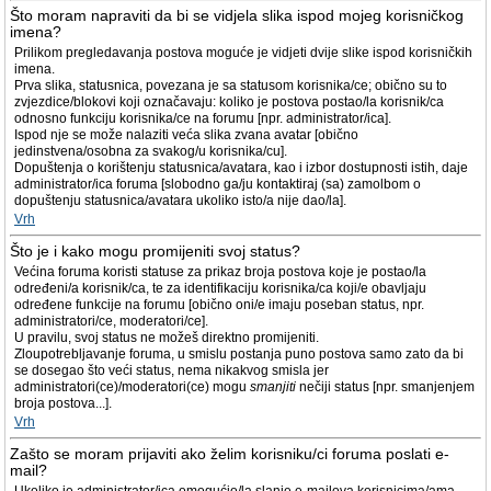
Što moram napraviti da bi se vidjela slika ispod mojeg korisničkog
imena?
Prilikom pregledavanja postova moguće je vidjeti dvije slike ispod korisničkih
imena.
Prva slika, statusnica, povezana je sa statusom korisnika/ce; obično su to
zvjezdice/blokovi koji označavaju: koliko je postova postao/la korisnik/ca
odnosno funkciju korisnika/ce na forumu [npr. administrator/ica].
Ispod nje se može nalaziti veća slika zvana avatar [obično
jedinstvena/osobna za svakog/u korisnika/cu].
Dopuštenja o korištenju statusnica/avatara, kao i izbor dostupnosti istih, daje
administrator/ica foruma [slobodno ga/ju kontaktiraj (sa) zamolbom o
dopuštenju statusnica/avatara ukoliko isto/a nije dao/la].
Vrh
Što je i kako mogu promijeniti svoj status?
Većina foruma koristi statuse za prikaz broja postova koje je postao/la
određeni/a korisnik/ca, te za identifikaciju korisnika/ca koji/e obavljaju
određene funkcije na forumu [obično oni/e imaju poseban status, npr.
administratori/ce, moderatori/ce].
U pravilu, svoj status ne možeš direktno promijeniti.
Zloupotrebljavanje foruma, u smislu postanja puno postova samo zato da bi
se dosegao što veći status, nema nikakvog smisla jer
administratori(ce)/moderatori(ce) mogu
smanjiti
nečiji status [npr. smanjenjem
broja postova...].
Vrh
Zašto se moram prijaviti ako želim korisniku/ci foruma poslati e-
mail?