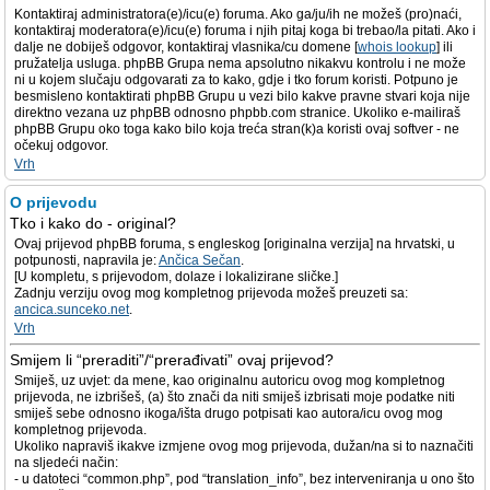
Kontaktiraj administratora(e)/icu(e) foruma. Ako ga/ju/ih ne možeš (pro)naći,
kontaktiraj moderatora(e)/icu(e) foruma i njih pitaj koga bi trebao/la pitati. Ako i
dalje ne dobiješ odgovor, kontaktiraj vlasnika/cu domene [
whois lookup
] ili
pružatelja usluga. phpBB Grupa nema apsolutno nikakvu kontrolu i ne može
ni u kojem slučaju odgovarati za to kako, gdje i tko forum koristi. Potpuno je
besmisleno kontaktirati phpBB Grupu u vezi bilo kakve pravne stvari koja nije
direktno vezana uz phpBB odnosno phpbb.com stranice. Ukoliko e-mailiraš
phpBB Grupu oko toga kako bilo koja treća stran(k)a koristi ovaj softver - ne
očekuj odgovor.
Vrh
O prijevodu
Tko i kako do - original?
Ovaj prijevod phpBB foruma, s engleskog [originalna verzija] na hrvatski, u
potpunosti, napravila je:
Ančica Sečan
.
[U kompletu, s prijevodom, dolaze i lokalizirane sličke.]
Zadnju verziju ovog mog kompletnog prijevoda možeš preuzeti sa:
ancica.sunceko.net
.
Vrh
Smijem li “preraditi”/“prerađivati” ovaj prijevod?
Smiješ, uz uvjet: da mene, kao originalnu autoricu ovog mog kompletnog
prijevoda, ne izbrišeš, (a) što znači da niti smiješ izbrisati moje podatke niti
smiješ sebe odnosno ikoga/išta drugo potpisati kao autora/icu ovog mog
kompletnog prijevoda.
Ukoliko napraviš ikakve izmjene ovog mog prijevoda, dužan/na si to naznačiti
na sljedeći način:
- u datoteci “common.php”, pod “translation_info”, bez interveniranja u ono što