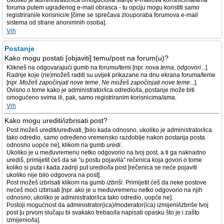
Ukoliko je administrator/ica omogućio/la slanje e-mailova korisnicima/ama
foruma putem ugrađenog e-mail obrasca - tu opciju mogu koristiti samo
registrirani/e korisnici/e [čime se sprečava zlouporaba forumova e-mail
sistema od strane anonimnih osoba].
Vrh
Postanje
Kako mogu postati [objaviti] temu/post na forum(u)?
Klikneš na odgovarajući gumb na forumu/temi [npr.
nova tema
,
odgovori
...].
Radnje koje (ne)možeš raditi su uvijek prikazane na dnu ekrana foruma/teme
[npr.
Možeš započinjati nove teme
,
Ne možeš započinjati nove teme
...].
Ovisno o tome kako je administrator/ica odredio/la, postanje može biti
omogućeno svima ili, pak, samo registriranim korisnicima/ama.
Vrh
Kako mogu urediti/izbrisati post?
Post možeš urediti/uređivati, [bilo kada odnosno, ukoliko je administrator/ica
tako odredio, samo određeno vremensko razdoblje nakon postanja posta
odnosno uopće ne], klikom na gumb
uredi
.
Ukoliko je u međuvremenu netko odgovorio na tvoj post, a ti ga naknadno
urediš, primijetit ćeš da se “u postu pojavila” rečenica koja govori o tome
koliko si puta i kada zadnji put uredio/la post [rečenica se neće pojaviti
ukoliko nije bilo odgovora na post].
Post možeš izbrisati klikom na gumb
izbriši
. Primijetit ćeš da neke postove
nećeš moći izbrisati [npr. ako je u međuvremenu netko odgovorio na njih
odnosno, ukoliko je administrator/ica tako odredio, uopće ne].
Postoji mogućnost da administrator(ica)/moderator(ica) izmijeni/izbriše tvoj
post [u prvom slučaju bi svakako trebao/la napisati opasku što je i zašto
izmijenio/la].