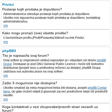
Privitci
Postanje kojih privitaka je dopušteno?
Administrator/ica određuje postanje kojih privitaka je dopušteno.
Ukoliko nisi siguran/na postanje kojih privitaka je dopušteno, kontaktiraj
administratora/icu.
Vrh
Kako mogu pronaći (sve) vlastite privitke?
U korisničkom profilu
[Profil/Postavke]
klikneš na link
Privitci
.
Vrh
phpBB3
Tko je napisao/la ovaj forum?
Ovaj softver [u originalnom obliku] napravljen je i objavljen od strane
phpBB
Grupe
. Dostupan je pod GNU General Public Licence i može biti slobodno
distribuiran [posjeti vezu u prethodnoj rečenici za detalje]. phpBB Grupa
zadržava sva autorska prava na ovaj softver.
Vrh
Zašto X mogućnost nije dostupna?
Ukoliko smatraš da neka mogućnost treba biti dodana, posjeti
phpBB Centar
Ideja
, (a) gdje možeš vidjeti [i glasovati za] već predložene ideje i/ili predložiti
vlastite.
Vrh
Koga kontaktirati u vezi zlouporabe/pravnih stvari vezanih uz
forum?