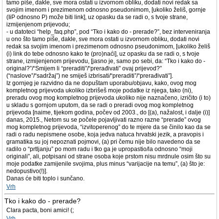
tamo piše, dakle, sve mora ostati u izvornom obliku, dodati novi redak sa
svojim imenom i prezimenom odnosno pseudonimom, [ukoliko želiš, gornje
(IiP odnosno P) može biti link], uz opasku da se radi o, s tvoje strane,
izmijenjenom prijevodu;
- u datoteci “help_faq.php”, pod “Tko i kako do - prerade?”, bez interveniranja
u ono što tamo piše, dakle, sve mora ostati u izvornom obliku, dodati novi
redak sa svojim imenom i prezimenom odnosno pseudonimom, [ukoliko želiš
(i) link do tebe odnosno kako te (pro)naći], uz opasku da se radi o, s tvoje
strane, izmijenjenom prijevodu, [jasno je, samo po sebi, da: “Tko i kako do -
original?”/“Smijem li “preraditi”/“prerađivati” ovaj prijevod?”
(“naslove”/“sadržaj”) ne smiješ izbrisati/“preraditi”/“prerađivati”].
Iz gornjeg je razvidno da ne dopuštam uporabu/objavu, kako, ovog mog
kompletnog prijevoda ukoliko izbrišeš moje podatke iz njega, tako (ni),
preradu ovog mog kompletnog prijevoda ukoliko nije naznačeno, izričito (i to)
u skladu s gornjom uputom, da se radi o preradi ovog mog kompletnog
prijevoda [naime, tijekom godina, počev od 2003., do [(a), nažalost, i dalje (i)]
danas, 2015., Netom su se počele pojavljivati razno razne “prerade” ovog
mog kompletnog prijevoda, “izvitoperenog” do te mjere da se činilo kao da se
radi o radu nepismene osobe, koja jedva natuca hrvatski jezik, a pravopis i
gramatika su joj nepoznati pojmovi, (a) pri čemu nije bilo navedeno da se
radilo o “prtljanju” po mom radu i tko ga je upropastio/la odnosno “moji
originali”, ali, potpisani od strane osoba koje prstom nisu mrdnule osim što su
moje podatke zamijenile svojima, plus minus “varijacije na temu”, (a) što je:
nedopustivo(!)].
Danas će biti toplo i sunčano.
Vrh
Tko i kako do - prerade?
Clara pacta, boni amici! (;
Vrh