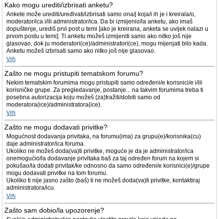
Kako mogu urediti/izbrisati anketu?
Ankete može urediti/uređivati/izbrisati samo ona/j koja/i ih je i kreirala/o,
moderator/ica i/ili administrator/ica. Da bi izmijenio/la anketu, ako imaš
dopuštenje, urediš prvi post u temi [ako je kreirana, anketa se uvijek nalazi u
prvom postu u temi]. Ti anketu možeš izmijeniti samo ako nitko još nije
glasovao, dok ju moderatori(ce)/administratori(ce), mogu mijenjati bilo kada.
Anketu možeš izbrisati samo ako nitko još nije glasovao.
Vrh
Zašto ne mogu pristupiti tematskom forumu?
Nekim tematskim forumima mogu pristupiti samo određeni/e korisnici/e i/ili
korisničke grupe. Za pregledavanje, postanje... na takvim forumima treba ti
posebna autorizacija koju možeš (za)tražiti/dobiti samo od
moderatora(ice)/administratora(ice).
Vrh
Zašto ne mogu dodavati privitke?
Mogućnost dodavanja privitaka, na forumu(ima) za grupu(e)/korisnika(cu)
daje administrator/ica foruma.
Ukoliko ne možeš doda(va)ti privitke, moguće je da je administrator/ica
onemogućio/la dodavanje privitaka baš za taj određen forum na kojem si
pokušao/la dodati privitak/ke odnosno da samo određeni/e korisnici(e)/grupe
mogu dodavati privitke na tom forumu.
Ukoliko ti nije jasno zašto (baš) ti ne možeš doda(va)ti privitke, kontaktiraj
administratora/icu.
Vrh
Zašto sam dobio/la upozorenje?