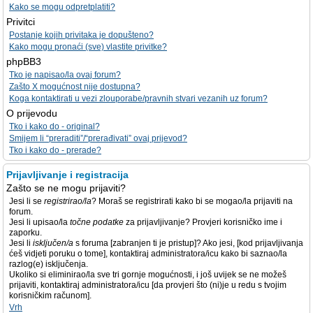
Kako se mogu odpretplatiti?
Privitci
Postanje kojih privitaka je dopušteno?
Kako mogu pronaći (sve) vlastite privitke?
phpBB3
Tko je napisao/la ovaj forum?
Zašto X mogućnost nije dostupna?
Koga kontaktirati u vezi zlouporabe/pravnih stvari vezanih uz forum?
O prijevodu
Tko i kako do - original?
Smijem li “preraditi”/“prerađivati” ovaj prijevod?
Tko i kako do - prerade?
Prijavljivanje i registracija
Zašto se ne mogu prijaviti?
Jesi li se
registrirao/la
? Moraš se registrirati kako bi se mogao/la prijaviti na
forum.
Jesi li upisao/la
točne podatke
za prijavljivanje? Provjeri korisničko ime i
zaporku.
Jesi li
isključen/a
s foruma [zabranjen ti je pristup]? Ako jesi, [kod prijavljivanja
ćeš vidjeti poruku o tome], kontaktiraj administratora/icu kako bi saznao/la
razlog(e) isključenja.
Ukoliko si eliminirao/la sve tri gornje mogućnosti, i još uvijek se ne možeš
prijaviti, kontaktiraj administratora/icu [da provjeri što (ni)je u redu s tvojim
korisničkim računom].
Vrh