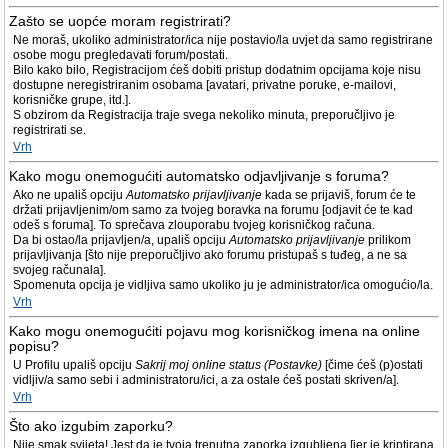
Zašto se uopće moram registrirati?
Ne moraš, ukoliko administrator/ica nije postavio/la uvjet da samo registrirane
osobe mogu pregledavati forum/postati.
Bilo kako bilo, Registracijom ćeš dobiti pristup dodatnim opcijama koje nisu
dostupne neregistriranim osobama [avatari, privatne poruke, e-mailovi,
korisničke grupe, itd.].
S obzirom da Registracija traje svega nekoliko minuta, preporučljivo je
registrirati se.
Vrh
Kako mogu onemogućiti automatsko odjavljivanje s foruma?
Ako ne upališ opciju
Automatsko prijavljivanje
kada se prijaviš, forum će te
držati prijavljenim/om samo za tvojeg boravka na forumu [odjavit će te kad
odeš s foruma]. To sprečava zlouporabu tvojeg korisničkog računa.
Da bi ostao/la prijavljen/a, upališ opciju
Automatsko prijavljivanje
prilikom
prijavljivanja [što nije preporučljivo ako forumu pristupaš s tuđeg, a ne sa
svojeg računala].
Spomenuta opcija je vidljiva samo ukoliko ju je administrator/ica omogućio/la.
Vrh
Kako mogu onemogućiti pojavu mog korisničkog imena na online
popisu?
U Profilu upališ opciju
Sakrij moj online status (Postavke)
[čime ćeš (p)ostati
vidljiv/a samo sebi i administratoru/ici, a za ostale ćeš postati skriven/a].
Vrh
Što ako izgubim zaporku?
Nije smak svijeta! Jest da je tvoja trenutna zaporka izgubljena [jer je kriptirana