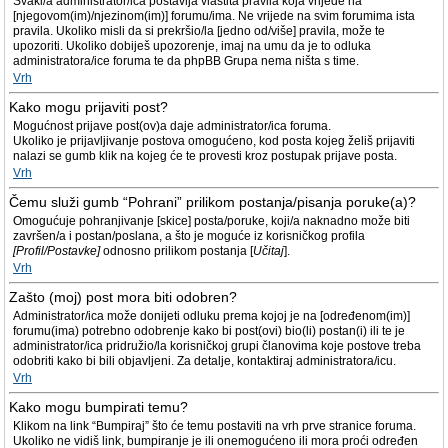
Svaki/a administrator/ica postavlja vlastita pravila koja vrijede na
[njegovom(im)/njezinom(im)] forumu/ima. Ne vrijede na svim forumima ista
pravila. Ukoliko misli da si prekršio/la [jedno od/više] pravila, može te
upozoriti. Ukoliko dobiješ upozorenje, imaj na umu da je to odluka
administratora/ice foruma te da phpBB Grupa nema ništa s time.
Vrh
Kako mogu prijaviti post?
Mogućnost prijave post(ov)a daje administrator/ica foruma.
Ukoliko je prijavljivanje postova omogućeno, kod posta kojeg želiš prijaviti
nalazi se gumb klik na kojeg će te provesti kroz postupak prijave posta.
Vrh
Čemu služi gumb “Pohrani” prilikom postanja/pisanja poruke(a)?
Omogućuje pohranjivanje [skice] posta/poruke, koji/a naknadno može biti
završen/a i postan/poslana, a što je moguće iz korisničkog profila
[Profil/Postavke]
odnosno prilikom postanja [
Učitaj
].
Vrh
Zašto (moj) post mora biti odobren?
Administrator/ica može donijeti odluku prema kojoj je na [određenom(im)]
forumu(ima) potrebno odobrenje kako bi post(ovi) bio(li) postan(i) ili te je
administrator/ica pridružio/la korisničkoj grupi članovima koje postove treba
odobriti kako bi bili objavljeni. Za detalje, kontaktiraj administratora/icu.
Vrh
Kako mogu bumpirati temu?
Klikom na link “Bumpiraj” što će temu postaviti na vrh prve stranice foruma.
Ukoliko ne vidiš link, bumpiranje je ili onemogućeno ili mora proći određen