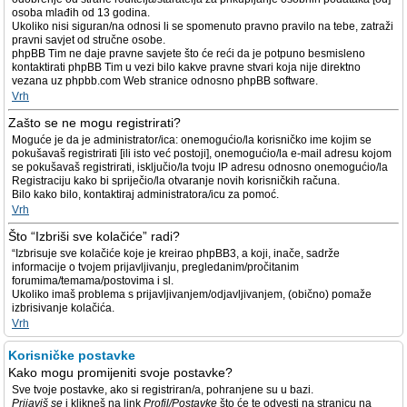
osoba mlađih od 13 godina.
Ukoliko nisi siguran/na odnosi li se spomenuto pravno pravilo na tebe, zatraži
pravni savjet od stručne osobe.
phpBB Tim ne daje pravne savjete što će reći da je potpuno besmisleno
kontaktirati phpBB Tim u vezi bilo kakve pravne stvari koja nije direktno
vezana uz phpbb.com Web stranice odnosno phpBB software.
Vrh
Zašto se ne mogu registrirati?
Moguće je da je administrator/ica: onemogućio/la korisničko ime kojim se
pokušavaš registrirati [ili isto već postoji], onemogućio/la e-mail adresu kojom
se pokušavaš registrirati, isključio/la tvoju IP adresu odnosno onemogućio/la
Registraciju kako bi spriječio/la otvaranje novih korisničkih računa.
Bilo kako bilo, kontaktiraj administratora/icu za pomoć.
Vrh
Što “Izbriši sve kolačiće” radi?
“Izbrisuje sve kolačiće koje je kreirao phpBB3, a koji, inače, sadrže
informacije o tvojem prijavljivanju, pregledanim/pročitanim
forumima/temama/postovima i sl.
Ukoliko imaš problema s prijavljivanjem/odjavljivanjem, (obično) pomaže
izbrisivanje kolačića.
Vrh
Korisničke postavke
Kako mogu promijeniti svoje postavke?
Sve tvoje postavke, ako si registriran/a, pohranjene su u bazi.
Prijaviš se
i klikneš na link
Profil/Postavke
što će te odvesti na stranicu na