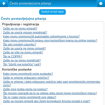
Često postavlje(a)na pitanja
Switch to full style
Često postavlje(a)na pitanja
Prijavljivanje i registracija
Zašto se ne mogu prijaviti?
Zašto se uopće moram registrirati?
Kako mogu onemogućiti automatsko odjavljivanje s foruma?
Kako mogu onemogućiti pojavu mog korisničkog imena na online popisu?
Što ako izgubim zaporku?
Zašto se uopće ne mogu prijaviti?
Zašto se više ne mogu prijaviti?
Što je COPPA?
Zašto se ne mogu registrirati?
Što “Izbriši sve kolačiće” radi?
Korisničke postavke
Kako mogu promijeniti svoje postavke?
Zašto je vrijeme prikazano netočno?
Zašto je vrijeme i dalje prikazano netočno iako sam promijenio/la vremensku
zonu?
Zašto mog jezika nema na popisu?
Što moram napraviti da bi se vidjela slika ispod mojeg korisničkog imena?
Što je i kako mogu promijeniti svoj status?
Zašto se moram prijaviti ako želim korisniku/ci foruma poslati e-mail?