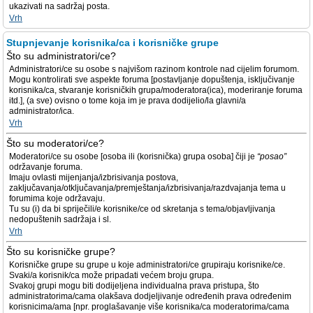
ukazivati na sadržaj posta.
Vrh
Stupnjevanje korisnika/ca i korisničke grupe
Što su administratori/ce?
Administratori/ce su osobe s najvišom razinom kontrole nad cijelim forumom.
Mogu kontrolirati sve aspekte foruma [postavljanje dopuštenja, isključivanje
korisnika/ca, stvaranje korisničkih grupa/moderatora(ica), moderiranje foruma
itd.], (a sve) ovisno o tome koja im je prava dodijelio/la glavni/a
administrator/ica.
Vrh
Što su moderatori/ce?
Moderatori/ce su osobe [osoba ili (korisnička) grupa osoba] čiji je
“posao”
održavanje foruma.
Imaju ovlasti mijenjanja/izbrisivanja postova,
zaključavanja/otključavanja/premještanja/izbrisivanja/razdvajanja tema u
forumima koje održavaju.
Tu su (i) da bi spriječili/e korisnike/ce od skretanja s tema/objavljivanja
nedopuštenih sadržaja i sl.
Vrh
Što su korisničke grupe?
Korisničke grupe su grupe u koje administratori/ce grupiraju korisnike/ce.
Svaki/a korisnik/ca može pripadati većem broju grupa.
Svakoj grupi mogu biti dodijeljena individualna prava pristupa, što
administratorima/cama olakšava dodjeljivanje određenih prava određenim
korisnicima/ama [npr. proglašavanje više korisnika/ca moderatorima/cama