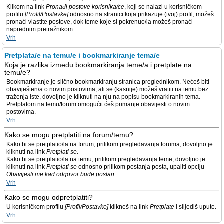
Klikom na link
Pronađi postove korisnika/ce
, koji se nalazi u korisničkom
profilu
[Profil/Postavke]
odnosno na stranici koja prikazuje (tvoj) profil, možeš
pronaći vlastite postove, dok teme koje si pokrenuo/la možeš pronaći
naprednim pretražnikom.
Vrh
Pretplata/e na temu/e i bookmarkiranje tema/e
Koja je razlika između bookmarkiranja teme/a i pretplate na
temu/e?
Bookmarkiranje je slično bookmarkiranju stranica preglednikom. Nećeš biti
obaviješten/a o novim postovima, ali se (kasnije) možeš vratiti na temu bez
traženja iste, dovoljno je kliknuti na nju na popisu bookmarkiranih tema.
Pretplatom na temu/forum omogućit ćeš primanje obavijesti o novim
postovima.
Vrh
Kako se mogu pretplatiti na forum/temu?
Kako bi se pretplatio/la na forum, prilikom pregledavanja foruma, dovoljno je
kliknuti na link
Pretplati se
.
Kako bi se pretplatio/la na temu, prilikom pregledavanja teme, dovoljno je
kliknuti na link
Pretplati se
odnosno prilikom postanja posta, upaliti opciju
Obavijesti me kad odgovor bude postan
.
Vrh
Kako se mogu odpretplatiti?
U korisničkom profilu
[Profil/Postavke]
klikneš na link
Pretplate
i slijediš upute.
Vrh