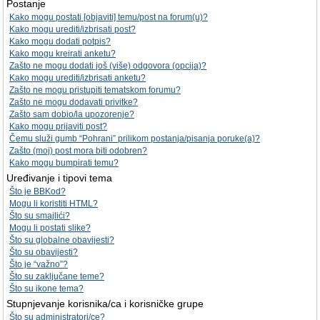
Postanje
Kako mogu postati [objaviti] temu/post na forum(u)?
Kako mogu urediti/izbrisati post?
Kako mogu dodati potpis?
Kako mogu kreirati anketu?
Zašto ne mogu dodati još (više) odgovora (opcija)?
Kako mogu urediti/izbrisati anketu?
Zašto ne mogu pristupiti tematskom forumu?
Zašto ne mogu dodavati privitke?
Zašto sam dobio/la upozorenje?
Kako mogu prijaviti post?
Čemu služi gumb “Pohrani” prilikom postanja/pisanja poruke(a)?
Zašto (moj) post mora biti odobren?
Kako mogu bumpirati temu?
Uređivanje i tipovi tema
Što je BBKod?
Mogu li koristiti HTML?
Što su smajlići?
Mogu li postati slike?
Što su globalne obavijesti?
Što su obavijesti?
Što je “važno”?
Što su zaključane teme?
Što su ikone tema?
Stupnjevanje korisnika/ca i korisničke grupe
Što su administratori/ce?