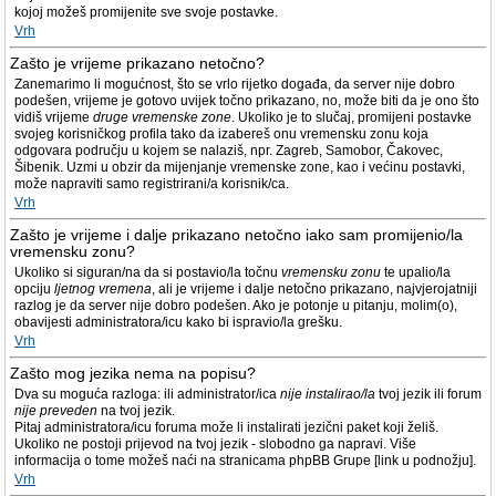
kojoj možeš promijenite sve svoje postavke.
Vrh
Zašto je vrijeme prikazano netočno?
Zanemarimo li mogućnost, što se vrlo rijetko događa, da server nije dobro
podešen, vrijeme je gotovo uvijek točno prikazano, no, može biti da je ono što
vidiš vrijeme
druge vremenske zone
. Ukoliko je to slučaj, promijeni postavke
svojeg korisničkog profila tako da izabereš onu vremensku zonu koja
odgovara području u kojem se nalaziš, npr. Zagreb, Samobor, Čakovec,
Šibenik. Uzmi u obzir da mijenjanje vremenske zone, kao i većinu postavki,
može napraviti samo registrirani/a korisnik/ca.
Vrh
Zašto je vrijeme i dalje prikazano netočno iako sam promijenio/la
vremensku zonu?
Ukoliko si siguran/na da si postavio/la točnu
vremensku zonu
te upalio/la
opciju
ljetnog vremena
, ali je vrijeme i dalje netočno prikazano, najvjerojatniji
razlog je da server nije dobro podešen. Ako je potonje u pitanju, molim(o),
obavijesti administratora/icu kako bi ispravio/la grešku.
Vrh
Zašto mog jezika nema na popisu?
Dva su moguća razloga: ili administrator/ica
nije instalirao/la
tvoj jezik ili forum
nije preveden
na tvoj jezik.
Pitaj administratora/icu foruma može li instalirati jezični paket koji želiš.
Ukoliko ne postoji prijevod na tvoj jezik - slobodno ga napravi. Više
informacija o tome možeš naći na stranicama phpBB Grupe [link u podnožju].
Vrh