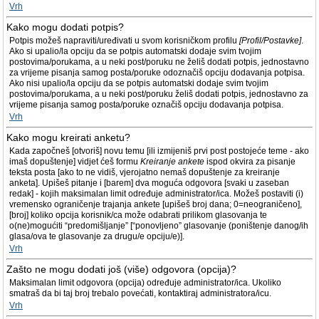
Vrh
Kako mogu dodati potpis?
Potpis možeš napraviti/uređivati u svom korisničkom profilu
[Profil/Postavke]
.
Ako si upalio/la opciju da se potpis automatski dodaje svim tvojim
postovima/porukama, a u neki post/poruku ne želiš dodati potpis, jednostavno
za vrijeme pisanja samog posta/poruke odoznačiš opciju dodavanja potpisa.
Ako nisi upalio/la opciju da se potpis automatski dodaje svim tvojim
postovima/porukama, a u neki post/poruku želiš dodati potpis, jednostavno za
vrijeme pisanja samog posta/poruke označiš opciju dodavanja potpisa.
Vrh
Kako mogu kreirati anketu?
Kada započneš [otvoriš] novu temu [ili izmijeniš prvi post postojeće teme - ako
imaš dopuštenje] vidjet ćeš formu
Kreiranje ankete
ispod okvira za pisanje
teksta posta [ako to ne vidiš, vjerojatno nemaš dopuštenje za kreiranje
anketa]. Upišeš pitanje i [barem] dva moguća odgovora [svaki u zaseban
redak] - kojih maksimalan limit određuje administrator/ica. Možeš postaviti (i)
vremensko ograničenje trajanja ankete [upišeš broj dana; 0=neograničeno],
[broj] koliko opcija korisnik/ca može odabrati prilikom glasovanja te
o(ne)mogućiti “predomišljanje” [“ponovljeno” glasovanje (poništenje danog/ih
glasa/ova te glasovanje za drugu/e opciju/e)].
Vrh
Zašto ne mogu dodati još (više) odgovora (opcija)?
Maksimalan limit odgovora (opcija) određuje administrator/ica. Ukoliko
smatraš da bi taj broj trebalo povećati, kontaktiraj administratora/icu.
Vrh