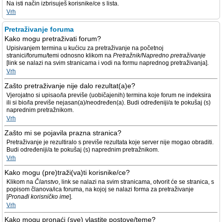
Na isti način izbrisuješ korisnike/ce s lista.
Vrh
Pretraživanje foruma
Kako mogu pretraživati forum?
Upisivanjem termina u kućicu za pretraživanje na početnoj
stranici/forumu/temi odnosno klikom na
Pretražnik/Napredno pretraživanje
[link se nalazi na svim stranicama i vodi na formu naprednog pretraživanja].
Vrh
Zašto pretraživanje nije dalo rezultat(a)e?
Vjerojatno si upisao/la previše (uobičajenih) termina koje forum ne indeksira
ili si bio/la previše nejasan(a)/neodređen(a). Budi određeniji/a te pokušaj (s)
naprednim pretražnikom.
Vrh
Zašto mi se pojavila prazna stranica?
Pretraživanje je rezultiralo s previše rezultata koje server nije mogao obraditi.
Budi određeniji/a te pokušaj (s) naprednim pretražnikom.
Vrh
Kako mogu (pre)traži(va)ti korisnike/ce?
Klikom na
Članstvo
, link se nalazi na svim stranicama, otvorit će se stranica, s
popisom članova/ica foruma, na kojoj se nalazi forma za pretraživanje
[
Pronađi korisničko ime
].
Vrh
Kako mogu pronaći (sve) vlastite postove/teme?