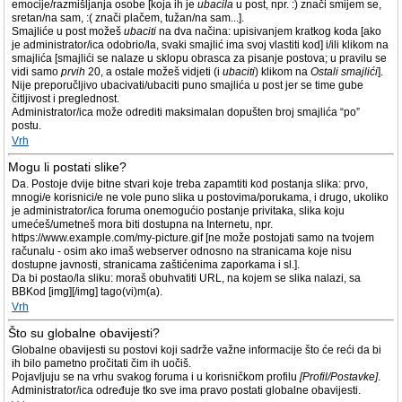
emocije/razmišljanja osobe [koja ih je
ubacila
u post, npr. :) znači smijem se,
sretan/na sam, :( znači plačem, tužan/na sam...].
Smajliće u post možeš
ubaciti
na dva načina: upisivanjem kratkog koda [ako
je administrator/ica odobrio/la, svaki smajlić ima svoj vlastiti kod] i/ili klikom na
smajlića [smajlići se nalaze u sklopu obrasca za pisanje postova; u pravilu se
vidi samo
prvih
20, a ostale možeš vidjeti (i
ubaciti
) klikom na
Ostali smajlići
].
Nije preporučljivo ubacivati/ubaciti puno smajlića u post jer se time gube
čitljivost i preglednost.
Administrator/ica može odrediti maksimalan dopušten broj smajlića “po”
postu.
Vrh
Mogu li postati slike?
Da. Postoje dvije bitne stvari koje treba zapamtiti kod postanja slika: prvo,
mnogi/e korisnici/e ne vole puno slika u postovima/porukama, i drugo, ukoliko
je administrator/ica foruma onemogućio postanje privitaka, slika koju
umećeš/umetneš mora biti dostupna na Internetu, npr.
https://www.example.com/my-picture.gif [ne može postojati samo na tvojem
računalu - osim ako imaš webserver odnosno na stranicama koje nisu
dostupne javnosti, stranicama zaštićenima zaporkama i sl.].
Da bi postao/la sliku: moraš obuhvatiti URL, na kojem se slika nalazi, sa
BBKod [img][/img] tago(vi)m(a).
Vrh
Što su globalne obavijesti?
Globalne obavijesti su postovi koji sadrže važne informacije što će reći da bi
ih bilo pametno pročitati čim ih uočiš.
Pojavljuju se na vrhu svakog foruma i u korisničkom profilu
[Profil/Postavke]
.
Administrator/ica određuje tko sve ima pravo postati globalne obavijesti.