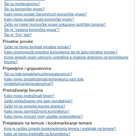
Što su moderatori/ce?
Što su korisničke grupe?
Kako mogu postati članom/icom korisničke grupe?
Kako mogu postati vođa korisničke grupe?
Zašto su (neke) korisničke grupe prikazane različitim bojama?
Što je “zadana korisnička grupa”?
Što je “Tim” link?
Privatne poruke
Zašto ne mogu [po]slati privatne poruke?
Kako onemogućiti pojedine korisnike/ce da mi šalju privatne poruke?
Kome prijaviti spam odnosno uvredljive e-mailove dobivene od korisnika/ce
foruma?
Prijatelji/ce i gnjavatori/ce
Što su liste prijatelja(ica)/gnjavatora(ica)?
Kako mogu dodati/izbrisati korisnika/cu na/s liste
prijatelja(ica)/gnjavatora(ica)?
Pretraživanje foruma
Kako mogu pretraživati forum?
Zašto pretraživanje nije dalo rezultat(a)e?
Zašto mi se pojavila prazna stranica?
Kako mogu (pre)traži(va)ti korisnike/ce?
Kako mogu pronaći (sve) vlastite postove/teme?
Pretplata/e na temu/e i bookmarkiranje tema/e
Koja je razlika između bookmarkiranja teme/a i pretplate na temu/e?
Kako se mogu pretplatiti na forum/temu?