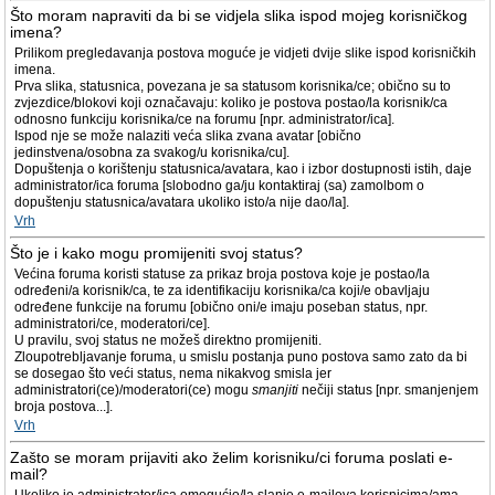
Što moram napraviti da bi se vidjela slika ispod mojeg korisničkog
imena?
Prilikom pregledavanja postova moguće je vidjeti dvije slike ispod korisničkih
imena.
Prva slika, statusnica, povezana je sa statusom korisnika/ce; obično su to
zvjezdice/blokovi koji označavaju: koliko je postova postao/la korisnik/ca
odnosno funkciju korisnika/ce na forumu [npr. administrator/ica].
Ispod nje se može nalaziti veća slika zvana avatar [obično
jedinstvena/osobna za svakog/u korisnika/cu].
Dopuštenja o korištenju statusnica/avatara, kao i izbor dostupnosti istih, daje
administrator/ica foruma [slobodno ga/ju kontaktiraj (sa) zamolbom o
dopuštenju statusnica/avatara ukoliko isto/a nije dao/la].
Vrh
Što je i kako mogu promijeniti svoj status?
Većina foruma koristi statuse za prikaz broja postova koje je postao/la
određeni/a korisnik/ca, te za identifikaciju korisnika/ca koji/e obavljaju
određene funkcije na forumu [obično oni/e imaju poseban status, npr.
administratori/ce, moderatori/ce].
U pravilu, svoj status ne možeš direktno promijeniti.
Zloupotrebljavanje foruma, u smislu postanja puno postova samo zato da bi
se dosegao što veći status, nema nikakvog smisla jer
administratori(ce)/moderatori(ce) mogu
smanjiti
nečiji status [npr. smanjenjem
broja postova...].
Vrh
Zašto se moram prijaviti ako želim korisniku/ci foruma poslati e-
mail?