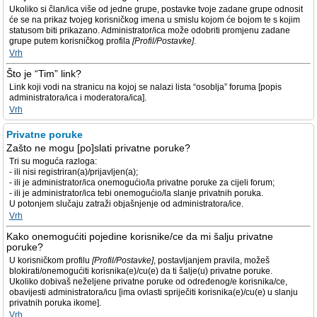
Ukoliko si član/ica više od jedne grupe, postavke tvoje zadane grupe odnosit
će se na prikaz tvojeg korisničkog imena u smislu kojom će bojom te s kojim
statusom biti prikazano. Administrator/ica može odobriti promjenu zadane
grupe putem korisničkog profila
[Profil/Postavke]
.
Vrh
Što je “Tim” link?
Link koji vodi na stranicu na kojoj se nalazi lista “osoblja” foruma [popis
administratora/ica i moderatora/ica].
Vrh
Privatne poruke
Zašto ne mogu [po]slati privatne poruke?
Tri su moguća razloga:
- ili nisi registriran(a)/prijavljen(a);
- ili je administrator/ica onemogućio/la privatne poruke za cijeli forum;
- ili je administrator/ica tebi onemogućio/la slanje privatnih poruka.
U potonjem slučaju zatraži objašnjenje od administratora/ice.
Vrh
Kako onemogućiti pojedine korisnike/ce da mi šalju privatne
poruke?
U korisničkom profilu
[Profil/Postavke]
, postavljanjem pravila, možeš
blokirati/onemogućiti korisnika(e)/cu(e) da ti šalje(u) privatne poruke.
Ukoliko dobivaš neželjene privatne poruke od određenog/e korisnika/ce,
obavijesti administratora/icu [ima ovlasti spriječiti korisnika(e)/cu(e) u slanju
privatnih poruka ikome].
Vrh