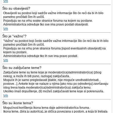
Vrh
Što su obavijesti?
Obavijesti su postovi koji sadrže važne informacije što će reći da bi ih bilo
pametno pročitati čim ih uočiš.
Pojavljuju se na vrhu svake stranice foruma na kojem su postane.
Administrator/ica određuje tko sve ima pravo postati obavijesti.
Vrh
Što je “važno”?
“Važno” su postovi koji često sadrže važne informacije što će reći da bi ih bilo
pametno pročitati čim ih uočiš.
Pojavljuju se na vrhu prve stranice foruma [ispod eventualnih obavijesti] na
kojem su postani.
Administrator/ica određuje tko ih sve ima pravo postati.
Vrh
Što su zaključane teme?
Zaključane teme su teme koje je moderator(ica)/administrator(ica) [zbog
nekog, a može ih biti puno, razloga] zaključao/la.
Moguće ih je samo pregledavati [dakle, nije moguće uređivati/izbrisati...
postove...]. Ankete koje se nalaze u njima [ako nisu po određenju] završavaju
istog trena kada moderator(ica)/administrator(ica) zaključa temu.
Ukoliko imaš dopuštenje, (ti) možeš zaključavati teme koje si pokrenuo/la.
Vrh
Što su ikone tema?
Mogućnost korištenja ikona tema daje administrator/ica foruma.
Ikona teme, (bira ju autor/ica), je sličica povezana s postom, a koja bi trebala