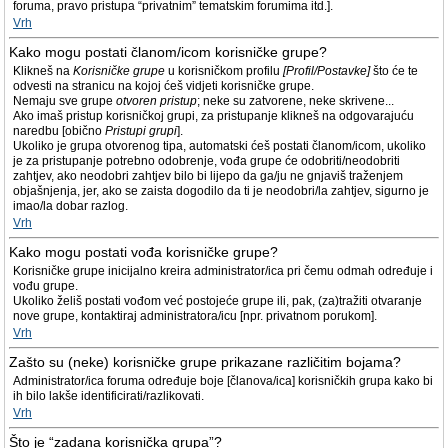
foruma, pravo pristupa “privatnim” tematskim forumima itd.].
Vrh
Kako mogu postati članom/icom korisničke grupe?
Klikneš na
Korisničke grupe
u korisničkom profilu
[Profil/Postavke]
što će te
odvesti na stranicu na kojoj ćeš vidjeti korisničke grupe.
Nemaju sve grupe
otvoren pristup
; neke su zatvorene, neke skrivene...
Ako imaš pristup korisničkoj grupi, za pristupanje klikneš na odgovarajuću
naredbu [obično
Pristupi grupi
].
Ukoliko je grupa otvorenog tipa, automatski ćeš postati članom/icom, ukoliko
je za pristupanje potrebno odobrenje, vođa grupe će odobriti/neodobriti
zahtjev, ako neodobri zahtjev bilo bi lijepo da ga/ju ne gnjaviš traženjem
objašnjenja, jer, ako se zaista dogodilo da ti je neodobri/la zahtjev, sigurno je
imao/la dobar razlog.
Vrh
Kako mogu postati vođa korisničke grupe?
Korisničke grupe inicijalno kreira administrator/ica pri čemu odmah određuje i
vođu grupe.
Ukoliko želiš postati vođom već postojeće grupe ili, pak, (za)tražiti otvaranje
nove grupe, kontaktiraj administratora/icu [npr. privatnom porukom].
Vrh
Zašto su (neke) korisničke grupe prikazane različitim bojama?
Administrator/ica foruma određuje boje [članova/ica] korisničkih grupa kako bi
ih bilo lakše identificirati/razlikovati.
Vrh
Što je “zadana korisnička grupa”?