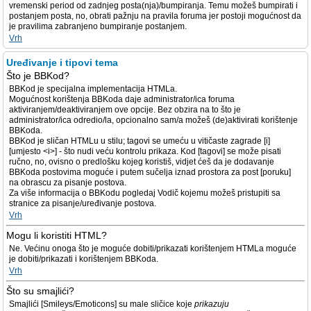
vremenski period od zadnjeg posta(nja)/bumpiranja. Temu možeš bumpirati i
postanjem posta, no, obrati pažnju na pravila foruma jer postoji mogućnost da
je pravilima zabranjeno bumpiranje postanjem.
Vrh
Uređivanje i tipovi tema
Što je BBKod?
BBKod je specijalna implementacija HTMLa.
Mogućnost korištenja BBKoda daje administrator/ica foruma
aktiviranjem/deaktiviranjem ove opcije. Bez obzira na to što je
administrator/ica odredio/la, opcionalno sam/a možeš (de)aktivirati korištenje
BBKoda.
BBKod je sličan HTMLu u stilu; tagovi se umeću u vitičaste zagrade [i]
[umjesto <i>] - što nudi veću kontrolu prikaza. Kod [tagovi] se može pisati
ručno, no, ovisno o predlošku kojeg koristiš, vidjet ćeš da je dodavanje
BBKoda postovima moguće i putem sučelja iznad prostora za post [poruku]
na obrascu za pisanje postova.
Za više informacija o BBKodu pogledaj Vodič kojemu možeš pristupiti sa
stranice za pisanje/uređivanje postova.
Vrh
Mogu li koristiti HTML?
Ne. Većinu onoga što je moguće dobiti/prikazati korištenjem HTMLa moguće
je dobiti/prikazati i korištenjem BBKoda.
Vrh
Što su smajlići?
Smajlići [Smileys/Emoticons] su male sličice koje
prikazuju