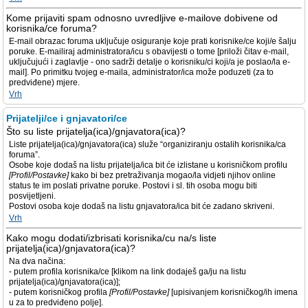
Kome prijaviti spam odnosno uvredljive e-mailove dobivene od
korisnika/ce foruma?
E-mail obrazac foruma uključuje osiguranje koje prati korisnike/ce koji/e šalju
poruke. E-mailiraj administratora/icu s obavijesti o tome [priloži čitav e-mail,
uključujući i zaglavlje - ono sadrži detalje o korisniku/ci koji/a je poslao/la e-
mail]. Po primitku tvojeg e-maila, administrator/ica može poduzeti (za to
predviđene) mjere.
Vrh
Prijatelji/ce i gnjavatori/ce
Što su liste prijatelja(ica)/gnjavatora(ica)?
Liste prijatelja(ica)/gnjavatora(ica) služe “organiziranju ostalih korisnika/ca
foruma”.
Osobe koje dodaš na listu prijatelja/ica bit će izlistane u korisničkom profilu
[Profil/Postavke]
kako bi bez pretraživanja mogao/la vidjeti njihov online
status te im poslati privatne poruke. Postovi i sl. tih osoba mogu biti
posvijetljeni.
Postovi osoba koje dodaš na listu gnjavatora/ica bit će zadano skriveni.
Vrh
Kako mogu dodati/izbrisati korisnika/cu na/s liste
prijatelja(ica)/gnjavatora(ica)?
Na dva načina:
- putem profila korisnika/ce [klikom na link dodaješ ga/ju na listu
prijatelja(ica)/gnjavatora(ica)];
- putem korisničkog profila
[Profil/Postavke]
[upisivanjem korisničkog/ih imena
u za to predviđeno polje].