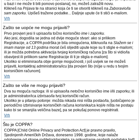
u bazi i ne može ti biti ponovo poslana], no, možeš zatražiti novu.
Klikneš na
Prijava
te na stranici koja će ti se otvoriti klikneš na
Zaboravio/la
sam zaporku
. Upišeš tražene podatke... Daljnje upute će ti stići e-mailom.
Vrh
Zašto se uopće ne mogu prijaviti?
Prvo provjeri jesi li upisao/la točno
korisničko ime
i
zaporku
.
Ako jesi, dogodila se jedna od dvije moguće stvari: ako si prilikom
Registracije, a COPPA podrška je bila omogućena, kliknuo/la na
Slažem se i
imam manje od 13 godina
morat ćeš slijediti upute koje su ti stigle e-mailom;
ili je možda potrebna aktivacija tvojeg korisničkog računa [za što si vidio/la
obavijest ili prilikom same Registracije ili ti je stigla e-mailom].
Ukoliko si eliminirao/la obje gornje mogućnosti, i još uvijek se ne možeš
prijaviti, kontaktiraj administratora/icu [da provjeri što (ni)je u redu s tvojim
korisničkim računom].
Vrh
Zašto se više ne mogu prijaviti?
Dva su moguća razloga: ili si upisao/la
netočno
korisničko ime i/ili zaporku; ili
je administrator/ica
izbrisao/la
tvoj korisnički račun.
Ukoliko je u pitanju potonje: možda nikada nisi ništa postao/la, [uobičajeno je
periodično izbrisivanje korisničkih računa korisnika/ca koji/e ništa ne postaju
kako bi se smanjila veličina baze], pa se pokušaj ponovo registrirati.
Vrh
Što je COPPA?
COPPA [Child Online Privacy and Protection Act] je pravno pravilo,
Sjedinjenih Američkih Država, doneseno 1998. godine, koje nalaže
odobrenje od strane roditelja/staratelja za prikupljanje osobnih podataka [od]