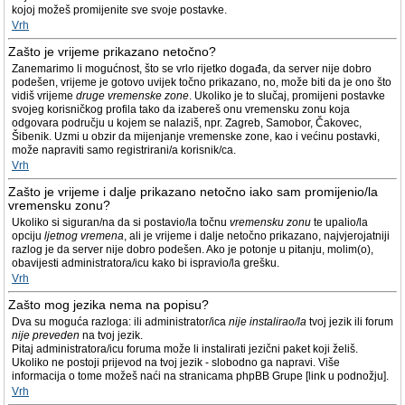
kojoj možeš promijenite sve svoje postavke.
Vrh
Zašto je vrijeme prikazano netočno?
Zanemarimo li mogućnost, što se vrlo rijetko događa, da server nije dobro
podešen, vrijeme je gotovo uvijek točno prikazano, no, može biti da je ono što
vidiš vrijeme
druge vremenske zone
. Ukoliko je to slučaj, promijeni postavke
svojeg korisničkog profila tako da izabereš onu vremensku zonu koja
odgovara području u kojem se nalaziš, npr. Zagreb, Samobor, Čakovec,
Šibenik. Uzmi u obzir da mijenjanje vremenske zone, kao i većinu postavki,
može napraviti samo registrirani/a korisnik/ca.
Vrh
Zašto je vrijeme i dalje prikazano netočno iako sam promijenio/la
vremensku zonu?
Ukoliko si siguran/na da si postavio/la točnu
vremensku zonu
te upalio/la
opciju
ljetnog vremena
, ali je vrijeme i dalje netočno prikazano, najvjerojatniji
razlog je da server nije dobro podešen. Ako je potonje u pitanju, molim(o),
obavijesti administratora/icu kako bi ispravio/la grešku.
Vrh
Zašto mog jezika nema na popisu?
Dva su moguća razloga: ili administrator/ica
nije instalirao/la
tvoj jezik ili forum
nije preveden
na tvoj jezik.
Pitaj administratora/icu foruma može li instalirati jezični paket koji želiš.
Ukoliko ne postoji prijevod na tvoj jezik - slobodno ga napravi. Više
informacija o tome možeš naći na stranicama phpBB Grupe [link u podnožju].
Vrh