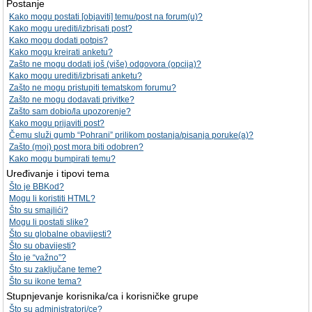
Postanje
Kako mogu postati [objaviti] temu/post na forum(u)?
Kako mogu urediti/izbrisati post?
Kako mogu dodati potpis?
Kako mogu kreirati anketu?
Zašto ne mogu dodati još (više) odgovora (opcija)?
Kako mogu urediti/izbrisati anketu?
Zašto ne mogu pristupiti tematskom forumu?
Zašto ne mogu dodavati privitke?
Zašto sam dobio/la upozorenje?
Kako mogu prijaviti post?
Čemu služi gumb “Pohrani” prilikom postanja/pisanja poruke(a)?
Zašto (moj) post mora biti odobren?
Kako mogu bumpirati temu?
Uređivanje i tipovi tema
Što je BBKod?
Mogu li koristiti HTML?
Što su smajlići?
Mogu li postati slike?
Što su globalne obavijesti?
Što su obavijesti?
Što je “važno”?
Što su zaključane teme?
Što su ikone tema?
Stupnjevanje korisnika/ca i korisničke grupe
Što su administratori/ce?