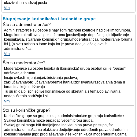
ukazivati na sadržaj posta.
Vrh
Stupnjevanje korisnika/ca i korisničke grupe
Što su administratori/ce?
Administratori/ce su osobe s najvišom razinom kontrole nad cijelim forumom.
Mogu kontrolirati sve aspekte foruma [postavljanje dopuštenja, isključivanje
korisnika/ca, stvaranje korisničkih grupa/moderatora(ica), moderiranje foruma
itd.], (a sve) ovisno o tome koja im je prava dodijelio/la glavni/a
administrator/ica.
Vrh
Što su moderatori/ce?
Moderatori/ce su osobe [osoba ili (korisnička) grupa osoba] čiji je
“posao”
održavanje foruma.
Imaju ovlasti mijenjanja/izbrisivanja postova,
zaključavanja/otključavanja/premještanja/izbrisivanja/razdvajanja tema u
forumima koje održavaju.
Tu su (i) da bi spriječili/e korisnike/ce od skretanja s tema/objavljivanja
nedopuštenih sadržaja i sl.
Vrh
Što su korisničke grupe?
Korisničke grupe su grupe u koje administratori/ce grupiraju korisnike/ce.
Svaki/a korisnik/ca može pripadati većem broju grupa.
Svakoj grupi mogu biti dodijeljena individualna prava pristupa, što
administratorima/cama olakšava dodjeljivanje određenih prava određenim
korisnicima/ama [npr. proglašavanje više korisnika/ca moderatorima/cama