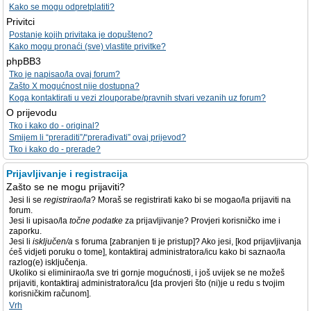
Kako se mogu odpretplatiti?
Privitci
Postanje kojih privitaka je dopušteno?
Kako mogu pronaći (sve) vlastite privitke?
phpBB3
Tko je napisao/la ovaj forum?
Zašto X mogućnost nije dostupna?
Koga kontaktirati u vezi zlouporabe/pravnih stvari vezanih uz forum?
O prijevodu
Tko i kako do - original?
Smijem li “preraditi”/“prerađivati” ovaj prijevod?
Tko i kako do - prerade?
Prijavljivanje i registracija
Zašto se ne mogu prijaviti?
Jesi li se
registrirao/la
? Moraš se registrirati kako bi se mogao/la prijaviti na
forum.
Jesi li upisao/la
točne podatke
za prijavljivanje? Provjeri korisničko ime i
zaporku.
Jesi li
isključen/a
s foruma [zabranjen ti je pristup]? Ako jesi, [kod prijavljivanja
ćeš vidjeti poruku o tome], kontaktiraj administratora/icu kako bi saznao/la
razlog(e) isključenja.
Ukoliko si eliminirao/la sve tri gornje mogućnosti, i još uvijek se ne možeš
prijaviti, kontaktiraj administratora/icu [da provjeri što (ni)je u redu s tvojim
korisničkim računom].
Vrh