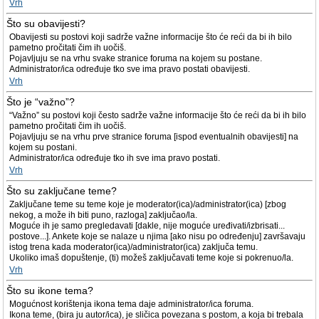
Vrh
Što su obavijesti?
Obavijesti su postovi koji sadrže važne informacije što će reći da bi ih bilo
pametno pročitati čim ih uočiš.
Pojavljuju se na vrhu svake stranice foruma na kojem su postane.
Administrator/ica određuje tko sve ima pravo postati obavijesti.
Vrh
Što je “važno”?
“Važno” su postovi koji često sadrže važne informacije što će reći da bi ih bilo
pametno pročitati čim ih uočiš.
Pojavljuju se na vrhu prve stranice foruma [ispod eventualnih obavijesti] na
kojem su postani.
Administrator/ica određuje tko ih sve ima pravo postati.
Vrh
Što su zaključane teme?
Zaključane teme su teme koje je moderator(ica)/administrator(ica) [zbog
nekog, a može ih biti puno, razloga] zaključao/la.
Moguće ih je samo pregledavati [dakle, nije moguće uređivati/izbrisati...
postove...]. Ankete koje se nalaze u njima [ako nisu po određenju] završavaju
istog trena kada moderator(ica)/administrator(ica) zaključa temu.
Ukoliko imaš dopuštenje, (ti) možeš zaključavati teme koje si pokrenuo/la.
Vrh
Što su ikone tema?
Mogućnost korištenja ikona tema daje administrator/ica foruma.
Ikona teme, (bira ju autor/ica), je sličica povezana s postom, a koja bi trebala