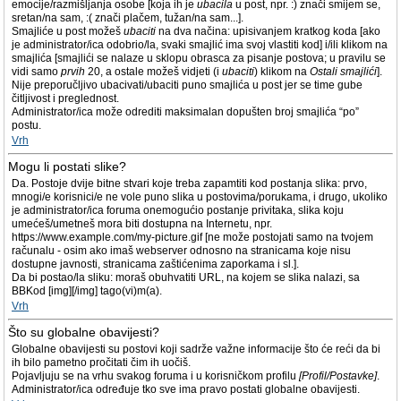
emocije/razmišljanja osobe [koja ih je
ubacila
u post, npr. :) znači smijem se,
sretan/na sam, :( znači plačem, tužan/na sam...].
Smajliće u post možeš
ubaciti
na dva načina: upisivanjem kratkog koda [ako
je administrator/ica odobrio/la, svaki smajlić ima svoj vlastiti kod] i/ili klikom na
smajlića [smajlići se nalaze u sklopu obrasca za pisanje postova; u pravilu se
vidi samo
prvih
20, a ostale možeš vidjeti (i
ubaciti
) klikom na
Ostali smajlići
].
Nije preporučljivo ubacivati/ubaciti puno smajlića u post jer se time gube
čitljivost i preglednost.
Administrator/ica može odrediti maksimalan dopušten broj smajlića “po”
postu.
Vrh
Mogu li postati slike?
Da. Postoje dvije bitne stvari koje treba zapamtiti kod postanja slika: prvo,
mnogi/e korisnici/e ne vole puno slika u postovima/porukama, i drugo, ukoliko
je administrator/ica foruma onemogućio postanje privitaka, slika koju
umećeš/umetneš mora biti dostupna na Internetu, npr.
https://www.example.com/my-picture.gif [ne može postojati samo na tvojem
računalu - osim ako imaš webserver odnosno na stranicama koje nisu
dostupne javnosti, stranicama zaštićenima zaporkama i sl.].
Da bi postao/la sliku: moraš obuhvatiti URL, na kojem se slika nalazi, sa
BBKod [img][/img] tago(vi)m(a).
Vrh
Što su globalne obavijesti?
Globalne obavijesti su postovi koji sadrže važne informacije što će reći da bi
ih bilo pametno pročitati čim ih uočiš.
Pojavljuju se na vrhu svakog foruma i u korisničkom profilu
[Profil/Postavke]
.
Administrator/ica određuje tko sve ima pravo postati globalne obavijesti.