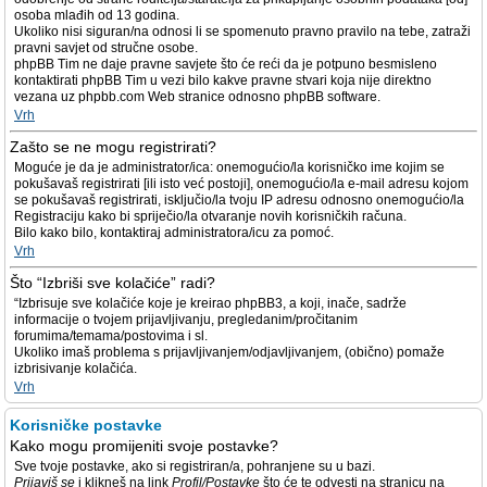
osoba mlađih od 13 godina.
Ukoliko nisi siguran/na odnosi li se spomenuto pravno pravilo na tebe, zatraži
pravni savjet od stručne osobe.
phpBB Tim ne daje pravne savjete što će reći da je potpuno besmisleno
kontaktirati phpBB Tim u vezi bilo kakve pravne stvari koja nije direktno
vezana uz phpbb.com Web stranice odnosno phpBB software.
Vrh
Zašto se ne mogu registrirati?
Moguće je da je administrator/ica: onemogućio/la korisničko ime kojim se
pokušavaš registrirati [ili isto već postoji], onemogućio/la e-mail adresu kojom
se pokušavaš registrirati, isključio/la tvoju IP adresu odnosno onemogućio/la
Registraciju kako bi spriječio/la otvaranje novih korisničkih računa.
Bilo kako bilo, kontaktiraj administratora/icu za pomoć.
Vrh
Što “Izbriši sve kolačiće” radi?
“Izbrisuje sve kolačiće koje je kreirao phpBB3, a koji, inače, sadrže
informacije o tvojem prijavljivanju, pregledanim/pročitanim
forumima/temama/postovima i sl.
Ukoliko imaš problema s prijavljivanjem/odjavljivanjem, (obično) pomaže
izbrisivanje kolačića.
Vrh
Korisničke postavke
Kako mogu promijeniti svoje postavke?
Sve tvoje postavke, ako si registriran/a, pohranjene su u bazi.
Prijaviš se
i klikneš na link
Profil/Postavke
što će te odvesti na stranicu na