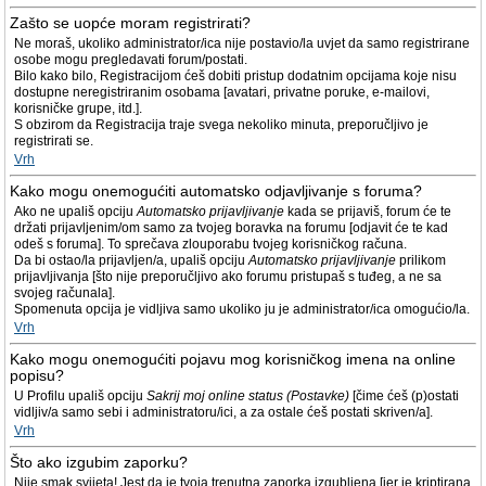
Zašto se uopće moram registrirati?
Ne moraš, ukoliko administrator/ica nije postavio/la uvjet da samo registrirane
osobe mogu pregledavati forum/postati.
Bilo kako bilo, Registracijom ćeš dobiti pristup dodatnim opcijama koje nisu
dostupne neregistriranim osobama [avatari, privatne poruke, e-mailovi,
korisničke grupe, itd.].
S obzirom da Registracija traje svega nekoliko minuta, preporučljivo je
registrirati se.
Vrh
Kako mogu onemogućiti automatsko odjavljivanje s foruma?
Ako ne upališ opciju
Automatsko prijavljivanje
kada se prijaviš, forum će te
držati prijavljenim/om samo za tvojeg boravka na forumu [odjavit će te kad
odeš s foruma]. To sprečava zlouporabu tvojeg korisničkog računa.
Da bi ostao/la prijavljen/a, upališ opciju
Automatsko prijavljivanje
prilikom
prijavljivanja [što nije preporučljivo ako forumu pristupaš s tuđeg, a ne sa
svojeg računala].
Spomenuta opcija je vidljiva samo ukoliko ju je administrator/ica omogućio/la.
Vrh
Kako mogu onemogućiti pojavu mog korisničkog imena na online
popisu?
U Profilu upališ opciju
Sakrij moj online status (Postavke)
[čime ćeš (p)ostati
vidljiv/a samo sebi i administratoru/ici, a za ostale ćeš postati skriven/a].
Vrh
Što ako izgubim zaporku?
Nije smak svijeta! Jest da je tvoja trenutna zaporka izgubljena [jer je kriptirana