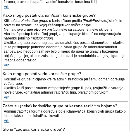
foruma, pravo pristupa “privatnim” tematskim forumima itd.].
Vrh
Kako mogu postati članom/icom korisničke grupe?
Klikneš na
Korisničke grupe
u korisničkom profilu
[Profil/Postavke]
što će te
odvesti na stranicu na kojoj ćeš vidjeti korisničke grupe.
Nemaju sve grupe
otvoren pristup
; neke su zatvorene, neke skrivene...
Ako imaš pristup korisničkoj grupi, za pristupanje klikneš na odgovarajuću
naredbu [obično
Pristupi grupi
].
Ukoliko je grupa otvorenog tipa, automatski ćeš postati članom/icom, ukoliko
je za pristupanje potrebno odobrenje, vođa grupe će odobriti/neodobriti
zahtjev, ako neodobri zahtjev bilo bi lijepo da ga/ju ne gnjaviš traženjem
objašnjenja, jer, ako se zaista dogodilo da ti je neodobri/la zahtjev, sigurno je
imao/la dobar razlog.
Vrh
Kako mogu postati vođa korisničke grupe?
Korisničke grupe inicijalno kreira administrator/ica pri čemu odmah određuje i
vođu grupe.
Ukoliko želiš postati vođom već postojeće grupe ili, pak, (za)tražiti otvaranje
nove grupe, kontaktiraj administratora/icu [npr. privatnom porukom].
Vrh
Zašto su (neke) korisničke grupe prikazane različitim bojama?
Administrator/ica foruma određuje boje [članova/ica] korisničkih grupa kako bi
ih bilo lakše identificirati/razlikovati.
Vrh
Što je “zadana korisnička grupa”?