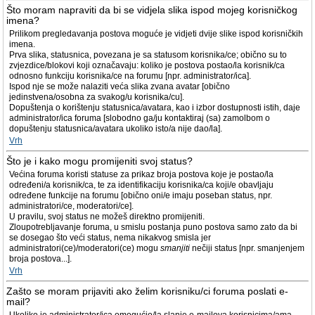
Što moram napraviti da bi se vidjela slika ispod mojeg korisničkog
imena?
Prilikom pregledavanja postova moguće je vidjeti dvije slike ispod korisničkih
imena.
Prva slika, statusnica, povezana je sa statusom korisnika/ce; obično su to
zvjezdice/blokovi koji označavaju: koliko je postova postao/la korisnik/ca
odnosno funkciju korisnika/ce na forumu [npr. administrator/ica].
Ispod nje se može nalaziti veća slika zvana avatar [obično
jedinstvena/osobna za svakog/u korisnika/cu].
Dopuštenja o korištenju statusnica/avatara, kao i izbor dostupnosti istih, daje
administrator/ica foruma [slobodno ga/ju kontaktiraj (sa) zamolbom o
dopuštenju statusnica/avatara ukoliko isto/a nije dao/la].
Vrh
Što je i kako mogu promijeniti svoj status?
Većina foruma koristi statuse za prikaz broja postova koje je postao/la
određeni/a korisnik/ca, te za identifikaciju korisnika/ca koji/e obavljaju
određene funkcije na forumu [obično oni/e imaju poseban status, npr.
administratori/ce, moderatori/ce].
U pravilu, svoj status ne možeš direktno promijeniti.
Zloupotrebljavanje foruma, u smislu postanja puno postova samo zato da bi
se dosegao što veći status, nema nikakvog smisla jer
administratori(ce)/moderatori(ce) mogu
smanjiti
nečiji status [npr. smanjenjem
broja postova...].
Vrh
Zašto se moram prijaviti ako želim korisniku/ci foruma poslati e-
mail?