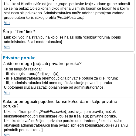
Ukoliko si član/ica više od jedne grupe, postavke tvoje zadane grupe odnosit
će se na prikaz tvojeg korisničkog imena u smislu kojom će bojom te s kojim
statusom biti prikazano. Administrator/ica može odobriti promjenu zadane
grupe putem korisničkog profila
[Profil/Postavke]
.
Vrh
Što je “Tim” link?
Link koji vodi na stranicu na kojoj se nalazi lista “osoblja” foruma [popis
administratora/ica i moderatora/ica].
Vrh
Privatne poruke
Zašto ne mogu [po]slati privatne poruke?
Tri su moguća razloga:
- ili nisi registriran(a)/prijavljen(a);
- ili je administrator/ica onemogućio/la privatne poruke za cijeli forum;
- ili je administrator/ica tebi onemogućio/la slanje privatnih poruka.
U potonjem slučaju zatraži objašnjenje od administratora/ice.
Vrh
Kako onemogućiti pojedine korisnike/ce da mi šalju privatne
poruke?
U korisničkom profilu
[Profil/Postavke]
, postavljanjem pravila, možeš
blokirati/onemogućiti korisnika(e)/cu(e) da ti šalje(u) privatne poruke.
Ukoliko dobivaš neželjene privatne poruke od određenog/e korisnika/ce,
obavijesti administratora/icu [ima ovlasti spriječiti korisnika(e)/cu(e) u slanju
privatnih poruka ikome].
Vrh