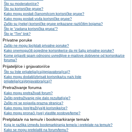
Što su moderatori/ce?
Što su korisničke grupe?
Kako mogu postati članom/icom korisničke grupe?
Kako mogu postati vođa korisničke grupe?
Zašto su (neke) korisničke grupe prikazane različitim bojama?
Što je “zadana korisnička grupa”?
Što je “Tim” link?
Privatne poruke
Zašto ne mogu [po]slati privatne poruke?
Kako onemogućiti pojedine korisnike/ce da mi šalju privatne poruke?
Kome prijaviti spam odnosno uvredljive e-mailove dobivene od korisnika/ce
foruma?
Prijatelji/ce i gnjavatori/ce
Što su liste prijatelja(ica)/gnjavatora(ica)?
Kako mogu dodati/izbrisati korisnika/cu na/s liste
prijatelja(ica)/gnjavatora(ica)?
Pretraživanje foruma
Kako mogu pretraživati forum?
Zašto pretraživanje nije dalo rezultat(a)e?
Zašto mi se pojavila prazna stranica?
Kako mogu (pre)traži(va)ti korisnike/ce?
Kako mogu pronaći (sve) vlastite postove/teme?
Pretplata/e na temu/e i bookmarkiranje tema/e
Koja je razlika između bookmarkiranja teme/a i pretplate na temu/e?
Kako se mogu pretplatiti na forum/temu?