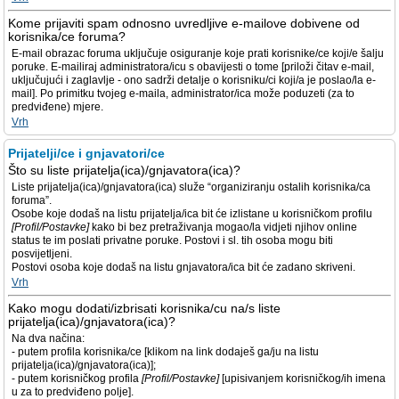
Kome prijaviti spam odnosno uvredljive e-mailove dobivene od
korisnika/ce foruma?
E-mail obrazac foruma uključuje osiguranje koje prati korisnike/ce koji/e šalju
poruke. E-mailiraj administratora/icu s obavijesti o tome [priloži čitav e-mail,
uključujući i zaglavlje - ono sadrži detalje o korisniku/ci koji/a je poslao/la e-
mail]. Po primitku tvojeg e-maila, administrator/ica može poduzeti (za to
predviđene) mjere.
Vrh
Prijatelji/ce i gnjavatori/ce
Što su liste prijatelja(ica)/gnjavatora(ica)?
Liste prijatelja(ica)/gnjavatora(ica) služe “organiziranju ostalih korisnika/ca
foruma”.
Osobe koje dodaš na listu prijatelja/ica bit će izlistane u korisničkom profilu
[Profil/Postavke]
kako bi bez pretraživanja mogao/la vidjeti njihov online
status te im poslati privatne poruke. Postovi i sl. tih osoba mogu biti
posvijetljeni.
Postovi osoba koje dodaš na listu gnjavatora/ica bit će zadano skriveni.
Vrh
Kako mogu dodati/izbrisati korisnika/cu na/s liste
prijatelja(ica)/gnjavatora(ica)?
Na dva načina:
- putem profila korisnika/ce [klikom na link dodaješ ga/ju na listu
prijatelja(ica)/gnjavatora(ica)];
- putem korisničkog profila
[Profil/Postavke]
[upisivanjem korisničkog/ih imena
u za to predviđeno polje].