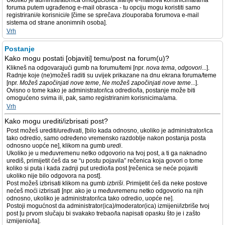
Ukoliko je administrator/ica omogućio/la slanje e-mailova korisnicima/ama
foruma putem ugrađenog e-mail obrasca - tu opciju mogu koristiti samo
registrirani/e korisnici/e [čime se sprečava zlouporaba forumova e-mail
sistema od strane anonimnih osoba].
Vrh
Postanje
Kako mogu postati [objaviti] temu/post na forum(u)?
Klikneš na odgovarajući gumb na forumu/temi [npr.
nova tema
,
odgovori
...].
Radnje koje (ne)možeš raditi su uvijek prikazane na dnu ekrana foruma/teme
[npr.
Možeš započinjati nove teme
,
Ne možeš započinjati nove teme
...].
Ovisno o tome kako je administrator/ica odredio/la, postanje može biti
omogućeno svima ili, pak, samo registriranim korisnicima/ama.
Vrh
Kako mogu urediti/izbrisati post?
Post možeš urediti/uređivati, [bilo kada odnosno, ukoliko je administrator/ica
tako odredio, samo određeno vremensko razdoblje nakon postanja posta
odnosno uopće ne], klikom na gumb
uredi
.
Ukoliko je u međuvremenu netko odgovorio na tvoj post, a ti ga naknadno
urediš, primijetit ćeš da se “u postu pojavila” rečenica koja govori o tome
koliko si puta i kada zadnji put uredio/la post [rečenica se neće pojaviti
ukoliko nije bilo odgovora na post].
Post možeš izbrisati klikom na gumb
izbriši
. Primijetit ćeš da neke postove
nećeš moći izbrisati [npr. ako je u međuvremenu netko odgovorio na njih
odnosno, ukoliko je administrator/ica tako odredio, uopće ne].
Postoji mogućnost da administrator(ica)/moderator(ica) izmijeni/izbriše tvoj
post [u prvom slučaju bi svakako trebao/la napisati opasku što je i zašto
izmijenio/la].