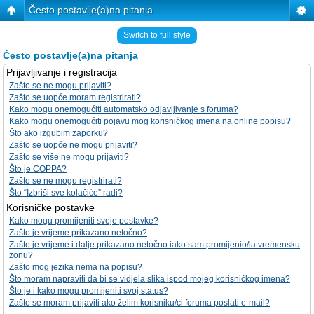
Često postavlje(a)na pitanja
Switch to full style
Često postavlje(a)na pitanja
Prijavljivanje i registracija
Zašto se ne mogu prijaviti?
Zašto se uopće moram registrirati?
Kako mogu onemogućiti automatsko odjavljivanje s foruma?
Kako mogu onemogućiti pojavu mog korisničkog imena na online popisu?
Što ako izgubim zaporku?
Zašto se uopće ne mogu prijaviti?
Zašto se više ne mogu prijaviti?
Što je COPPA?
Zašto se ne mogu registrirati?
Što “Izbriši sve kolačiće” radi?
Korisničke postavke
Kako mogu promijeniti svoje postavke?
Zašto je vrijeme prikazano netočno?
Zašto je vrijeme i dalje prikazano netočno iako sam promijenio/la vremensku
zonu?
Zašto mog jezika nema na popisu?
Što moram napraviti da bi se vidjela slika ispod mojeg korisničkog imena?
Što je i kako mogu promijeniti svoj status?
Zašto se moram prijaviti ako želim korisniku/ci foruma poslati e-mail?