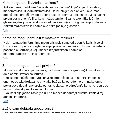
Kako mogu urediti/izbrisati anketu?
Ankete može urediti/uređivati/izbrisati samo ona/j koja/i ih je i kreirala/o,
moderator/ica i/ili administrator/ica. Da bi izmijenio/la anketu, ako imaš
dopuštenje, urediš prvi post u temi [ako je kreirana, anketa se uvijek nalazi u
prvom postu u temi]. Ti anketu možeš izmijeniti samo ako nitko još nije
glasovao, dok ju moderatori(ce)/administratori(ce), mogu mijenjati bilo kada.
Anketu možeš izbrisati samo ako nitko još nije glasovao.
Vrh
Zašto ne mogu pristupiti tematskom forumu?
Nekim tematskim forumima mogu pristupiti samo određeni/e korisnici/e i/ili
korisničke grupe. Za pregledavanje, postanje... na takvim forumima treba ti
posebna autorizacija koju možeš (za)tražiti/dobiti samo od
moderatora(ice)/administratora(ice).
Vrh
Zašto ne mogu dodavati privitke?
Mogućnost dodavanja privitaka, na forumu(ima) za grupu(e)/korisnika(cu)
daje administrator/ica foruma.
Ukoliko ne možeš doda(va)ti privitke, moguće je da je administrator/ica
onemogućio/la dodavanje privitaka baš za taj određen forum na kojem si
pokušao/la dodati privitak/ke odnosno da samo određeni/e korisnici(e)/grupe
mogu dodavati privitke na tom forumu.
Ukoliko ti nije jasno zašto (baš) ti ne možeš doda(va)ti privitke, kontaktiraj
administratora/icu.
Vrh
Zašto sam dobio/la upozorenje?