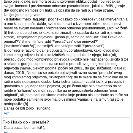
tamo piše, dakle, sve mora ostati u izvornom obliku, dodati novi redak sa
svojim imenom i prezimenom odnosno pseudonimom, [ukoliko želiš, gornje
(IiP odnosno P) može biti link], uz opasku da se radi o, s tvoje strane,
izmijenjenom prijevodu;
- u datoteci “help_faq.php”, pod “Tko i kako do - prerade?”, bez interveniranja
u ono što tamo piše, dakle, sve mora ostati u izvornom obliku, dodati novi
redak sa svojim imenom i prezimenom odnosno pseudonimom, [ukoliko želiš
(i) link do tebe odnosno kako te (pro)naći], uz opasku da se radi o, s tvoje
strane, izmijenjenom prijevodu, [jasno je, samo po sebi, da: “Tko i kako do -
original?”/“Smijem li “preraditi”/“prerađivati” ovaj prijevod?”
(“naslove”/“sadržaj”) ne smiješ izbrisati/“preraditi”/“prerađivati”].
Iz gornjeg je razvidno da ne dopuštam uporabu/objavu, kako, ovog mog
kompletnog prijevoda ukoliko izbrišeš moje podatke iz njega, tako (ni),
preradu ovog mog kompletnog prijevoda ukoliko nije naznačeno, izričito (i to)
u skladu s gornjom uputom, da se radi o preradi ovog mog kompletnog
prijevoda [naime, tijekom godina, počev od 2003., do [(a), nažalost, i dalje (i)]
danas, 2015., Netom su se počele pojavljivati razno razne “prerade” ovog
mog kompletnog prijevoda, “izvitoperenog” do te mjere da se činilo kao da se
radi o radu nepismene osobe, koja jedva natuca hrvatski jezik, a pravopis i
gramatika su joj nepoznati pojmovi, (a) pri čemu nije bilo navedeno da se
radilo o “prtljanju” po mom radu i tko ga je upropastio/la odnosno “moji
originali”, ali, potpisani od strane osoba koje prstom nisu mrdnule osim što su
moje podatke zamijenile svojima, plus minus “varijacije na temu”, (a) što je:
nedopustivo(!)].
Danas će biti toplo i sunčano.
Vrh
Tko i kako do - prerade?
Clara pacta, boni amici! (;
Vrh