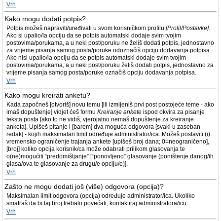
Vrh
Kako mogu dodati potpis?
Potpis možeš napraviti/uređivati u svom korisničkom profilu
[Profil/Postavke]
.
Ako si upalio/la opciju da se potpis automatski dodaje svim tvojim
postovima/porukama, a u neki post/poruku ne želiš dodati potpis, jednostavno
za vrijeme pisanja samog posta/poruke odoznačiš opciju dodavanja potpisa.
Ako nisi upalio/la opciju da se potpis automatski dodaje svim tvojim
postovima/porukama, a u neki post/poruku želiš dodati potpis, jednostavno za
vrijeme pisanja samog posta/poruke označiš opciju dodavanja potpisa.
Vrh
Kako mogu kreirati anketu?
Kada započneš [otvoriš] novu temu [ili izmijeniš prvi post postojeće teme - ako
imaš dopuštenje] vidjet ćeš formu
Kreiranje ankete
ispod okvira za pisanje
teksta posta [ako to ne vidiš, vjerojatno nemaš dopuštenje za kreiranje
anketa]. Upišeš pitanje i [barem] dva moguća odgovora [svaki u zaseban
redak] - kojih maksimalan limit određuje administrator/ica. Možeš postaviti (i)
vremensko ograničenje trajanja ankete [upišeš broj dana; 0=neograničeno],
[broj] koliko opcija korisnik/ca može odabrati prilikom glasovanja te
o(ne)mogućiti “predomišljanje” [“ponovljeno” glasovanje (poništenje danog/ih
glasa/ova te glasovanje za drugu/e opciju/e)].
Vrh
Zašto ne mogu dodati još (više) odgovora (opcija)?
Maksimalan limit odgovora (opcija) određuje administrator/ica. Ukoliko
smatraš da bi taj broj trebalo povećati, kontaktiraj administratora/icu.
Vrh