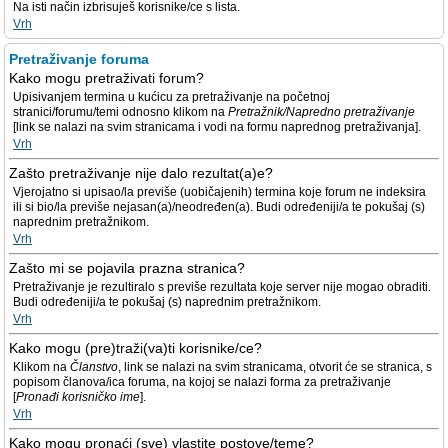
Na isti način izbrisuješ korisnike/ce s lista.
Vrh
Pretraživanje foruma
Kako mogu pretraživati forum?
Upisivanjem termina u kućicu za pretraživanje na početnoj
stranici/forumu/temi odnosno klikom na
Pretražnik/Napredno pretraživanje
[link se nalazi na svim stranicama i vodi na formu naprednog pretraživanja].
Vrh
Zašto pretraživanje nije dalo rezultat(a)e?
Vjerojatno si upisao/la previše (uobičajenih) termina koje forum ne indeksira
ili si bio/la previše nejasan(a)/neodređen(a). Budi određeniji/a te pokušaj (s)
naprednim pretražnikom.
Vrh
Zašto mi se pojavila prazna stranica?
Pretraživanje je rezultiralo s previše rezultata koje server nije mogao obraditi.
Budi određeniji/a te pokušaj (s) naprednim pretražnikom.
Vrh
Kako mogu (pre)traži(va)ti korisnike/ce?
Klikom na
Članstvo
, link se nalazi na svim stranicama, otvorit će se stranica, s
popisom članova/ica foruma, na kojoj se nalazi forma za pretraživanje
[
Pronađi korisničko ime
].
Vrh
Kako mogu pronaći (sve) vlastite postove/teme?