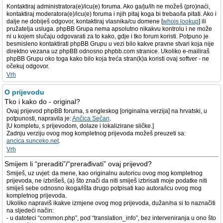
Kontaktiraj administratora(e)/icu(e) foruma. Ako ga/ju/ih ne možeš (pro)naći,
kontaktiraj moderatora(e)/icu(e) foruma i njih pitaj koga bi trebao/la pitati. Ako i
dalje ne dobiješ odgovor, kontaktiraj vlasnika/cu domene [
whois lookup
] ili
pružatelja usluga. phpBB Grupa nema apsolutno nikakvu kontrolu i ne može
ni u kojem slučaju odgovarati za to kako, gdje i tko forum koristi. Potpuno je
besmisleno kontaktirati phpBB Grupu u vezi bilo kakve pravne stvari koja nije
direktno vezana uz phpBB odnosno phpbb.com stranice. Ukoliko e-mailiraš
phpBB Grupu oko toga kako bilo koja treća stran(k)a koristi ovaj softver - ne
očekuj odgovor.
Vrh
O prijevodu
Tko i kako do - original?
Ovaj prijevod phpBB foruma, s engleskog [originalna verzija] na hrvatski, u
potpunosti, napravila je:
Ančica Sečan
.
[U kompletu, s prijevodom, dolaze i lokalizirane sličke.]
Zadnju verziju ovog mog kompletnog prijevoda možeš preuzeti sa:
ancica.sunceko.net
.
Vrh
Smijem li “preraditi”/“prerađivati” ovaj prijevod?
Smiješ, uz uvjet: da mene, kao originalnu autoricu ovog mog kompletnog
prijevoda, ne izbrišeš, (a) što znači da niti smiješ izbrisati moje podatke niti
smiješ sebe odnosno ikoga/išta drugo potpisati kao autora/icu ovog mog
kompletnog prijevoda.
Ukoliko napraviš ikakve izmjene ovog mog prijevoda, dužan/na si to naznačiti
na sljedeći način:
- u datoteci “common.php”, pod “translation_info”, bez interveniranja u ono što