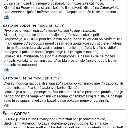
u bazi i ne može ti biti ponovo poslana], no, možeš zatražiti novu.
Klikneš na
Prijava
te na stranici koja će ti se otvoriti klikneš na
Zaboravio/la
sam zaporku
. Upišeš tražene podatke... Daljnje upute će ti stići e-mailom.
Vrh
Zašto se uopće ne mogu prijaviti?
Prvo provjeri jesi li upisao/la točno
korisničko ime
i
zaporku
.
Ako jesi, dogodila se jedna od dvije moguće stvari: ako si prilikom
Registracije, a COPPA podrška je bila omogućena, kliknuo/la na
Slažem se i
imam manje od 13 godina
morat ćeš slijediti upute koje su ti stigle e-mailom;
ili je možda potrebna aktivacija tvojeg korisničkog računa [za što si vidio/la
obavijest ili prilikom same Registracije ili ti je stigla e-mailom].
Ukoliko si eliminirao/la obje gornje mogućnosti, i još uvijek se ne možeš
prijaviti, kontaktiraj administratora/icu [da provjeri što (ni)je u redu s tvojim
korisničkim računom].
Vrh
Zašto se više ne mogu prijaviti?
Dva su moguća razloga: ili si upisao/la
netočno
korisničko ime i/ili zaporku; ili
je administrator/ica
izbrisao/la
tvoj korisnički račun.
Ukoliko je u pitanju potonje: možda nikada nisi ništa postao/la, [uobičajeno je
periodično izbrisivanje korisničkih računa korisnika/ca koji/e ništa ne postaju
kako bi se smanjila veličina baze], pa se pokušaj ponovo registrirati.
Vrh
Što je COPPA?
COPPA [Child Online Privacy and Protection Act] je pravno pravilo,
Sjedinjenih Američkih Država, doneseno 1998. godine, koje nalaže
odobrenje od strane roditelja/staratelja za prikupljanje osobnih podataka [od]