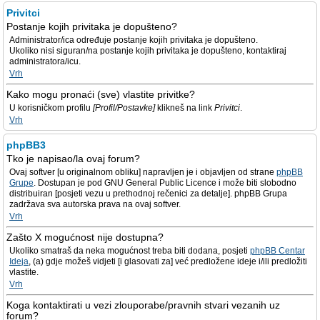
Privitci
Postanje kojih privitaka je dopušteno?
Administrator/ica određuje postanje kojih privitaka je dopušteno.
Ukoliko nisi siguran/na postanje kojih privitaka je dopušteno, kontaktiraj
administratora/icu.
Vrh
Kako mogu pronaći (sve) vlastite privitke?
U korisničkom profilu
[Profil/Postavke]
klikneš na link
Privitci
.
Vrh
phpBB3
Tko je napisao/la ovaj forum?
Ovaj softver [u originalnom obliku] napravljen je i objavljen od strane
phpBB
Grupe
. Dostupan je pod GNU General Public Licence i može biti slobodno
distribuiran [posjeti vezu u prethodnoj rečenici za detalje]. phpBB Grupa
zadržava sva autorska prava na ovaj softver.
Vrh
Zašto X mogućnost nije dostupna?
Ukoliko smatraš da neka mogućnost treba biti dodana, posjeti
phpBB Centar
Ideja
, (a) gdje možeš vidjeti [i glasovati za] već predložene ideje i/ili predložiti
vlastite.
Vrh
Koga kontaktirati u vezi zlouporabe/pravnih stvari vezanih uz
forum?