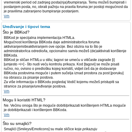
vremenski period od zadnjeg posta(nja)/bumpiranja. Temu možeš bumpirati i
postanjem posta, no, obrati pažnju na pravila foruma jer postoji mogućnost da
je pravilima zabranjeno bumpiranje postanjem.
Vrh
Uređivanje i tipovi tema
Što je BBKod?
BBKod je specijalna implementacija HTMLa.
Mogućnost korištenja BBKoda daje administrator/ica foruma
aktiviranjem/deaktiviranjem ove opcije. Bez obzira na to što je
administrator/ica odredio/la, opcionalno sam/a možeš (de)aktivirati korištenje
BBKoda.
BBKod je sličan HTMLu u stilu; tagovi se umeću u vitičaste zagrade [i]
[umjesto <i>] - što nudi veću kontrolu prikaza. Kod [tagovi] se može pisati
ručno, no, ovisno o predlošku kojeg koristiš, vidjet ćeš da je dodavanje
BBKoda postovima moguće i putem sučelja iznad prostora za post [poruku]
na obrascu za pisanje postova.
Za više informacija o BBKodu pogledaj Vodič kojemu možeš pristupiti sa
stranice za pisanje/uređivanje postova.
Vrh
Mogu li koristiti HTML?
Ne. Većinu onoga što je moguće dobiti/prikazati korištenjem HTMLa moguće
je dobiti/prikazati i korištenjem BBKoda.
Vrh
Što su smajlići?
Smajlići [Smileys/Emoticons] su male sličice koje
prikazuju