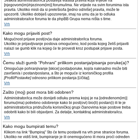
Svaki/a administrator/ica postavlja vlastita pravila koja vrijede na
[njegovom(im)/njezinom(im)] forumu/ima. Ne vrijede na svim forumima ista
pravila. Ukoliko misli da si prekršio/la [jedno od/više] pravila, može te
upozoriti. Ukoliko dobiješ upozorenje, imaj na umu da je to odluka
administratora/ice foruma te da phpBB Grupa nema ništa s time.
Vrh
Kako mogu prijaviti post?
Mogućnost prijave post(ov)a daje administrator/ica foruma.
Ukoliko je prijavljivanje postova omogućeno, kod posta kojeg želiš prijaviti
nalazi se gumb klik na kojeg će te provesti kroz postupak prijave posta.
Vrh
Čemu služi gumb “Pohrani” prilikom postanja/pisanja poruke(a)?
Omogućuje pohranjivanje [skice] posta/poruke, koji/a naknadno može biti
završen/a i postan/poslana, a što je moguće iz korisničkog profila
[Profil/Postavke]
odnosno prilikom postanja [
Učitaj
].
Vrh
Zašto (moj) post mora biti odobren?
Administrator/ica može donijeti odluku prema kojoj je na [određenom(im)]
forumu(ima) potrebno odobrenje kako bi post(ovi) bio(li) postan(i) ili te je
administrator/ica pridružio/la korisničkoj grupi članovima koje postove treba
odobriti kako bi bili objavljeni. Za detalje, kontaktiraj administratora/icu.
Vrh
Kako mogu bumpirati temu?
Klikom na link “Bumpiraj” što će temu postaviti na vrh prve stranice foruma.
Ukoliko ne vidiš link, bumpiranje je ili onemogućeno ili mora proći određen