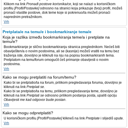
Klikom na link
Pronađi postove korisnika/ce
, koji se nalazi u korisničkom
profilu
[Profil/Postavke]
odnosno na stranici koja prikazuje (tvoj) profil, možeš
pronaći vlastite postove, dok teme koje si pokrenuo/la možeš pronaći
naprednim pretražnikom.
Vrh
Pretplata/e na temu/e i bookmarkiranje tema/e
Koja je razlika između bookmarkiranja teme/a i pretplate na
temu/e?
Bookmarkiranje je slično bookmarkiranju stranica preglednikom. Nećeš biti
obaviješten/a o novim postovima, ali se (kasnije) možeš vratiti na temu bez
traženja iste, dovoljno je kliknuti na nju na popisu bookmarkiranih tema.
Pretplatom na temu/forum omogućit ćeš primanje obavijesti o novim
postovima.
Vrh
Kako se mogu pretplatiti na forum/temu?
Kako bi se pretplatio/la na forum, prilikom pregledavanja foruma, dovoljno je
kliknuti na link
Pretplati se
.
Kako bi se pretplatio/la na temu, prilikom pregledavanja teme, dovoljno je
kliknuti na link
Pretplati se
odnosno prilikom postanja posta, upaliti opciju
Obavijesti me kad odgovor bude postan
.
Vrh
Kako se mogu odpretplatiti?
U korisničkom profilu
[Profil/Postavke]
klikneš na link
Pretplate
i slijediš upute.
Vrh