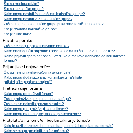
Što su moderatori/ce?
Što su korisničke grupe?
Kako mogu postati članom/icom korisničke grupe?
Kako mogu postati vođa korisničke grupe?
Zašto su (neke) korisničke grupe prikazane različitim bojama?
Što je “zadana korisnička grupa”?
Što je “Tim” link?
Privatne poruke
Zašto ne mogu [po]slati privatne poruke?
Kako onemogućiti pojedine korisnike/ce da mi šalju privatne poruke?
Kome prijaviti spam odnosno uvredljive e-mailove dobivene od korisnika/ce
foruma?
Prijatelji/ce i gnjavatori/ce
Što su liste prijatelja(ica)/gnjavatora(ica)?
Kako mogu dodati/izbrisati korisnika/cu na/s liste
prijatelja(ica)/gnjavatora(ica)?
Pretraživanje foruma
Kako mogu pretraživati forum?
Zašto pretraživanje nije dalo rezultat(a)e?
Zašto mi se pojavila prazna stranica?
Kako mogu (pre)traži(va)ti korisnike/ce?
Kako mogu pronaći (sve) vlastite postove/teme?
Pretplata/e na temu/e i bookmarkiranje tema/e
Koja je razlika između bookmarkiranja teme/a i pretplate na temu/e?
Kako se mogu pretplatiti na forum/temu?