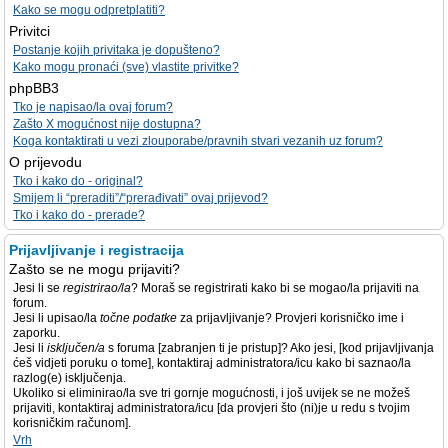
Kako se mogu odpretplatiti?
Privitci
Postanje kojih privitaka je dopušteno?
Kako mogu pronaći (sve) vlastite privitke?
phpBB3
Tko je napisao/la ovaj forum?
Zašto X mogućnost nije dostupna?
Koga kontaktirati u vezi zlouporabe/pravnih stvari vezanih uz forum?
O prijevodu
Tko i kako do - original?
Smijem li “preraditi”/“prerađivati” ovaj prijevod?
Tko i kako do - prerade?
Prijavljivanje i registracija
Zašto se ne mogu prijaviti?
Jesi li se
registrirao/la
? Moraš se registrirati kako bi se mogao/la prijaviti na
forum.
Jesi li upisao/la
točne podatke
za prijavljivanje? Provjeri korisničko ime i
zaporku.
Jesi li
isključen/a
s foruma [zabranjen ti je pristup]? Ako jesi, [kod prijavljivanja
ćeš vidjeti poruku o tome], kontaktiraj administratora/icu kako bi saznao/la
razlog(e) isključenja.
Ukoliko si eliminirao/la sve tri gornje mogućnosti, i još uvijek se ne možeš
prijaviti, kontaktiraj administratora/icu [da provjeri što (ni)je u redu s tvojim
korisničkim računom].
Vrh