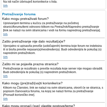
Na isti način izbrisuješ korisnike/ce s lista.
Vrh
Pretraživanje foruma
Kako mogu pretraživati forum?
Upisivanjem termina u kućicu za pretraživanje na početnoj
stranici/forumu/temi odnosno klikom na
Pretražnik/Napredno pretraživanje
[link se nalazi na svim stranicama i vodi na formu naprednog pretraživanja].
Vrh
Zašto pretraživanje nije dalo rezultat(a)e?
Vjerojatno si upisao/la previše (uobičajenih) termina koje forum ne indeksira
ili si bio/la previše nejasan(a)/neodređen(a). Budi određeniji/a te pokušaj (s)
naprednim pretražnikom.
Vrh
Zašto mi se pojavila prazna stranica?
Pretraživanje je rezultiralo s previše rezultata koje server nije mogao obraditi.
Budi određeniji/a te pokušaj (s) naprednim pretražnikom.
Vrh
Kako mogu (pre)traži(va)ti korisnike/ce?
Klikom na
Članstvo
, link se nalazi na svim stranicama, otvorit će se stranica, s
popisom članova/ica foruma, na kojoj se nalazi forma za pretraživanje
[
Pronađi korisničko ime
].
Vrh
Kako mogu pronaći (sve) vlastite postove/teme?