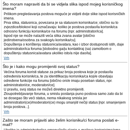
Što moram napraviti da bi se vidjela slika ispod mojeg korisničkog
imena?
Prilikom pregledavanja postova moguće je vidjeti dvije slike ispod korisničkih
imena.
Prva slika, statusnica, povezana je sa statusom korisnika/ce; obično su to
zvjezdice/blokovi koji označavaju: koliko je postova postao/la korisnik/ca
odnosno funkciju korisnika/ce na forumu [npr. administrator/ica].
Ispod nje se može nalaziti veća slika zvana avatar [obično
jedinstvena/osobna za svakog/u korisnika/cu].
Dopuštenja o korištenju statusnica/avatara, kao i izbor dostupnosti istih, daje
administrator/ica foruma [slobodno ga/ju kontaktiraj (sa) zamolbom o
dopuštenju statusnica/avatara ukoliko isto/a nije dao/la].
Vrh
Što je i kako mogu promijeniti svoj status?
Većina foruma koristi statuse za prikaz broja postova koje je postao/la
određeni/a korisnik/ca, te za identifikaciju korisnika/ca koji/e obavljaju
određene funkcije na forumu [obično oni/e imaju poseban status, npr.
administratori/ce, moderatori/ce].
U pravilu, svoj status ne možeš direktno promijeniti.
Zloupotrebljavanje foruma, u smislu postanja puno postova samo zato da bi
se dosegao što veći status, nema nikakvog smisla jer
administratori(ce)/moderatori(ce) mogu
smanjiti
nečiji status [npr. smanjenjem
broja postova...].
Vrh
Zašto se moram prijaviti ako želim korisniku/ci foruma poslati e-
mail?