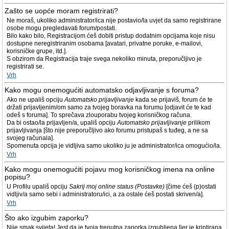
Zašto se uopće moram registrirati?
Ne moraš, ukoliko administrator/ica nije postavio/la uvjet da samo registrirane
osobe mogu pregledavati forum/postati.
Bilo kako bilo, Registracijom ćeš dobiti pristup dodatnim opcijama koje nisu
dostupne neregistriranim osobama [avatari, privatne poruke, e-mailovi,
korisničke grupe, itd.].
S obzirom da Registracija traje svega nekoliko minuta, preporučljivo je
registrirati se.
Vrh
Kako mogu onemogućiti automatsko odjavljivanje s foruma?
Ako ne upališ opciju
Automatsko prijavljivanje
kada se prijaviš, forum će te
držati prijavljenim/om samo za tvojeg boravka na forumu [odjavit će te kad
odeš s foruma]. To sprečava zlouporabu tvojeg korisničkog računa.
Da bi ostao/la prijavljen/a, upališ opciju
Automatsko prijavljivanje
prilikom
prijavljivanja [što nije preporučljivo ako forumu pristupaš s tuđeg, a ne sa
svojeg računala].
Spomenuta opcija je vidljiva samo ukoliko ju je administrator/ica omogućio/la.
Vrh
Kako mogu onemogućiti pojavu mog korisničkog imena na online
popisu?
U Profilu upališ opciju
Sakrij moj online status (Postavke)
[čime ćeš (p)ostati
vidljiv/a samo sebi i administratoru/ici, a za ostale ćeš postati skriven/a].
Vrh
Što ako izgubim zaporku?
Nije smak svijeta! Jest da je tvoja trenutna zaporka izgubljena [jer je kriptirana