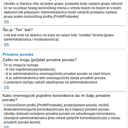
Ukoliko si član/ica više od jedne grupe, postavke tvoje zadane grupe odnosit
će se na prikaz tvojeg korisničkog imena u smislu kojom će bojom te s kojim
statusom biti prikazano. Administrator/ica može odobriti promjenu zadane
grupe putem korisničkog profila
[Profil/Postavke]
.
Vrh
Što je “Tim” link?
Link koji vodi na stranicu na kojoj se nalazi lista “osoblja” foruma [popis
administratora/ica i moderatora/ica].
Vrh
Privatne poruke
Zašto ne mogu [po]slati privatne poruke?
Tri su moguća razloga:
- ili nisi registriran(a)/prijavljen(a);
- ili je administrator/ica onemogućio/la privatne poruke za cijeli forum;
- ili je administrator/ica tebi onemogućio/la slanje privatnih poruka.
U potonjem slučaju zatraži objašnjenje od administratora/ice.
Vrh
Kako onemogućiti pojedine korisnike/ce da mi šalju privatne
poruke?
U korisničkom profilu
[Profil/Postavke]
, postavljanjem pravila, možeš
blokirati/onemogućiti korisnika(e)/cu(e) da ti šalje(u) privatne poruke.
Ukoliko dobivaš neželjene privatne poruke od određenog/e korisnika/ce,
obavijesti administratora/icu [ima ovlasti spriječiti korisnika(e)/cu(e) u slanju
privatnih poruka ikome].
Vrh