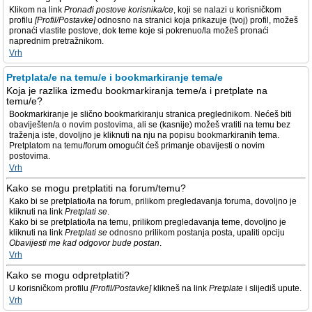
Klikom na link
Pronađi postove korisnika/ce
, koji se nalazi u korisničkom
profilu
[Profil/Postavke]
odnosno na stranici koja prikazuje (tvoj) profil, možeš
pronaći vlastite postove, dok teme koje si pokrenuo/la možeš pronaći
naprednim pretražnikom.
Vrh
Pretplata/e na temu/e i bookmarkiranje tema/e
Koja je razlika između bookmarkiranja teme/a i pretplate na
temu/e?
Bookmarkiranje je slično bookmarkiranju stranica preglednikom. Nećeš biti
obaviješten/a o novim postovima, ali se (kasnije) možeš vratiti na temu bez
traženja iste, dovoljno je kliknuti na nju na popisu bookmarkiranih tema.
Pretplatom na temu/forum omogućit ćeš primanje obavijesti o novim
postovima.
Vrh
Kako se mogu pretplatiti na forum/temu?
Kako bi se pretplatio/la na forum, prilikom pregledavanja foruma, dovoljno je
kliknuti na link
Pretplati se
.
Kako bi se pretplatio/la na temu, prilikom pregledavanja teme, dovoljno je
kliknuti na link
Pretplati se
odnosno prilikom postanja posta, upaliti opciju
Obavijesti me kad odgovor bude postan
.
Vrh
Kako se mogu odpretplatiti?
U korisničkom profilu
[Profil/Postavke]
klikneš na link
Pretplate
i slijediš upute.
Vrh