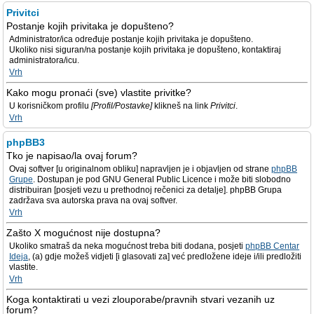
Privitci
Postanje kojih privitaka je dopušteno?
Administrator/ica određuje postanje kojih privitaka je dopušteno.
Ukoliko nisi siguran/na postanje kojih privitaka je dopušteno, kontaktiraj
administratora/icu.
Vrh
Kako mogu pronaći (sve) vlastite privitke?
U korisničkom profilu
[Profil/Postavke]
klikneš na link
Privitci
.
Vrh
phpBB3
Tko je napisao/la ovaj forum?
Ovaj softver [u originalnom obliku] napravljen je i objavljen od strane
phpBB
Grupe
. Dostupan je pod GNU General Public Licence i može biti slobodno
distribuiran [posjeti vezu u prethodnoj rečenici za detalje]. phpBB Grupa
zadržava sva autorska prava na ovaj softver.
Vrh
Zašto X mogućnost nije dostupna?
Ukoliko smatraš da neka mogućnost treba biti dodana, posjeti
phpBB Centar
Ideja
, (a) gdje možeš vidjeti [i glasovati za] već predložene ideje i/ili predložiti
vlastite.
Vrh
Koga kontaktirati u vezi zlouporabe/pravnih stvari vezanih uz
forum?