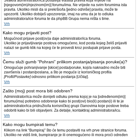
Svaki/a administrator/ica postavlja vlastita pravila koja vrijede na
[njegovom(im)/njezinom(im)] forumu/ima. Ne vrijede na svim forumima ista
pravila. Ukoliko misli da si prekršio/la [jedno od/više] pravila, može te
upozoriti. Ukoliko dobiješ upozorenje, imaj na umu da je to odluka
administratora/ice foruma te da phpBB Grupa nema ništa s time.
Vrh
Kako mogu prijaviti post?
Mogućnost prijave post(ov)a daje administrator/ica foruma.
Ukoliko je prijavljivanje postova omogućeno, kod posta kojeg želiš prijaviti
nalazi se gumb klik na kojeg će te provesti kroz postupak prijave posta.
Vrh
Čemu služi gumb “Pohrani” prilikom postanja/pisanja poruke(a)?
Omogućuje pohranjivanje [skice] posta/poruke, koji/a naknadno može biti
završen/a i postan/poslana, a što je moguće iz korisničkog profila
[Profil/Postavke]
odnosno prilikom postanja [
Učitaj
].
Vrh
Zašto (moj) post mora biti odobren?
Administrator/ica može donijeti odluku prema kojoj je na [određenom(im)]
forumu(ima) potrebno odobrenje kako bi post(ovi) bio(li) postan(i) ili te je
administrator/ica pridružio/la korisničkoj grupi članovima koje postove treba
odobriti kako bi bili objavljeni. Za detalje, kontaktiraj administratora/icu.
Vrh
Kako mogu bumpirati temu?
Klikom na link “Bumpiraj” što će temu postaviti na vrh prve stranice foruma.
Ukoliko ne vidiš link, bumpiranje je ili onemogućeno ili mora proći određen