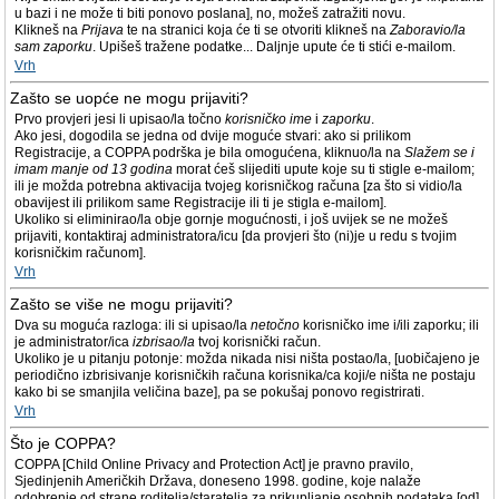
u bazi i ne može ti biti ponovo poslana], no, možeš zatražiti novu.
Klikneš na
Prijava
te na stranici koja će ti se otvoriti klikneš na
Zaboravio/la
sam zaporku
. Upišeš tražene podatke... Daljnje upute će ti stići e-mailom.
Vrh
Zašto se uopće ne mogu prijaviti?
Prvo provjeri jesi li upisao/la točno
korisničko ime
i
zaporku
.
Ako jesi, dogodila se jedna od dvije moguće stvari: ako si prilikom
Registracije, a COPPA podrška je bila omogućena, kliknuo/la na
Slažem se i
imam manje od 13 godina
morat ćeš slijediti upute koje su ti stigle e-mailom;
ili je možda potrebna aktivacija tvojeg korisničkog računa [za što si vidio/la
obavijest ili prilikom same Registracije ili ti je stigla e-mailom].
Ukoliko si eliminirao/la obje gornje mogućnosti, i još uvijek se ne možeš
prijaviti, kontaktiraj administratora/icu [da provjeri što (ni)je u redu s tvojim
korisničkim računom].
Vrh
Zašto se više ne mogu prijaviti?
Dva su moguća razloga: ili si upisao/la
netočno
korisničko ime i/ili zaporku; ili
je administrator/ica
izbrisao/la
tvoj korisnički račun.
Ukoliko je u pitanju potonje: možda nikada nisi ništa postao/la, [uobičajeno je
periodično izbrisivanje korisničkih računa korisnika/ca koji/e ništa ne postaju
kako bi se smanjila veličina baze], pa se pokušaj ponovo registrirati.
Vrh
Što je COPPA?
COPPA [Child Online Privacy and Protection Act] je pravno pravilo,
Sjedinjenih Američkih Država, doneseno 1998. godine, koje nalaže
odobrenje od strane roditelja/staratelja za prikupljanje osobnih podataka [od]