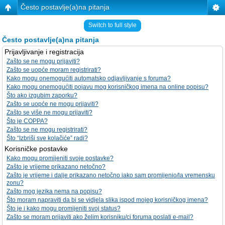
Često postavlje(a)na pitanja
Switch to full style
Često postavlje(a)na pitanja
Prijavljivanje i registracija
Zašto se ne mogu prijaviti?
Zašto se uopće moram registrirati?
Kako mogu onemogućiti automatsko odjavljivanje s foruma?
Kako mogu onemogućiti pojavu mog korisničkog imena na online popisu?
Što ako izgubim zaporku?
Zašto se uopće ne mogu prijaviti?
Zašto se više ne mogu prijaviti?
Što je COPPA?
Zašto se ne mogu registrirati?
Što “Izbriši sve kolačiće” radi?
Korisničke postavke
Kako mogu promijeniti svoje postavke?
Zašto je vrijeme prikazano netočno?
Zašto je vrijeme i dalje prikazano netočno iako sam promijenio/la vremensku
zonu?
Zašto mog jezika nema na popisu?
Što moram napraviti da bi se vidjela slika ispod mojeg korisničkog imena?
Što je i kako mogu promijeniti svoj status?
Zašto se moram prijaviti ako želim korisniku/ci foruma poslati e-mail?