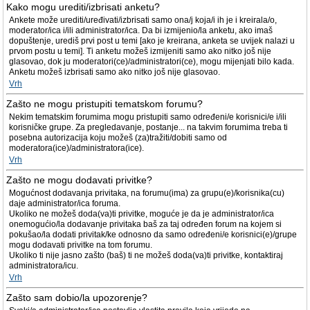
Kako mogu urediti/izbrisati anketu?
Ankete može urediti/uređivati/izbrisati samo ona/j koja/i ih je i kreirala/o,
moderator/ica i/ili administrator/ica. Da bi izmijenio/la anketu, ako imaš
dopuštenje, urediš prvi post u temi [ako je kreirana, anketa se uvijek nalazi u
prvom postu u temi]. Ti anketu možeš izmijeniti samo ako nitko još nije
glasovao, dok ju moderatori(ce)/administratori(ce), mogu mijenjati bilo kada.
Anketu možeš izbrisati samo ako nitko još nije glasovao.
Vrh
Zašto ne mogu pristupiti tematskom forumu?
Nekim tematskim forumima mogu pristupiti samo određeni/e korisnici/e i/ili
korisničke grupe. Za pregledavanje, postanje... na takvim forumima treba ti
posebna autorizacija koju možeš (za)tražiti/dobiti samo od
moderatora(ice)/administratora(ice).
Vrh
Zašto ne mogu dodavati privitke?
Mogućnost dodavanja privitaka, na forumu(ima) za grupu(e)/korisnika(cu)
daje administrator/ica foruma.
Ukoliko ne možeš doda(va)ti privitke, moguće je da je administrator/ica
onemogućio/la dodavanje privitaka baš za taj određen forum na kojem si
pokušao/la dodati privitak/ke odnosno da samo određeni/e korisnici(e)/grupe
mogu dodavati privitke na tom forumu.
Ukoliko ti nije jasno zašto (baš) ti ne možeš doda(va)ti privitke, kontaktiraj
administratora/icu.
Vrh
Zašto sam dobio/la upozorenje?