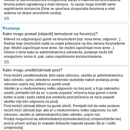
Ukoliko je administrator/ica omogućio/la slanje e-mailova korisnicima/ama
foruma putem ugrađenog e-mail obrasca - tu opciju mogu koristiti samo
registrirani/e korisnici/e [čime se sprečava zlouporaba forumova e-mail
sistema od strane anonimnih osoba].
Vrh
Postanje
Kako mogu postati [objaviti] temu/post na forum(u)?
Klikneš na odgovarajući gumb na forumu/temi [npr.
nova tema
,
odgovori
...].
Radnje koje (ne)možeš raditi su uvijek prikazane na dnu ekrana foruma/teme
[npr.
Možeš započinjati nove teme
,
Ne možeš započinjati nove teme
...].
Ovisno o tome kako je administrator/ica odredio/la, postanje može biti
omogućeno svima ili, pak, samo registriranim korisnicima/ama.
Vrh
Kako mogu urediti/izbrisati post?
Post možeš urediti/uređivati, [bilo kada odnosno, ukoliko je administrator/ica
tako odredio, samo određeno vremensko razdoblje nakon postanja posta
odnosno uopće ne], klikom na gumb
uredi
.
Ukoliko je u međuvremenu netko odgovorio na tvoj post, a ti ga naknadno
urediš, primijetit ćeš da se “u postu pojavila” rečenica koja govori o tome
koliko si puta i kada zadnji put uredio/la post [rečenica se neće pojaviti
ukoliko nije bilo odgovora na post].
Post možeš izbrisati klikom na gumb
izbriši
. Primijetit ćeš da neke postove
nećeš moći izbrisati [npr. ako je u međuvremenu netko odgovorio na njih
odnosno, ukoliko je administrator/ica tako odredio, uopće ne].
Postoji mogućnost da administrator(ica)/moderator(ica) izmijeni/izbriše tvoj
post [u prvom slučaju bi svakako trebao/la napisati opasku što je i zašto
izmijenio/la].