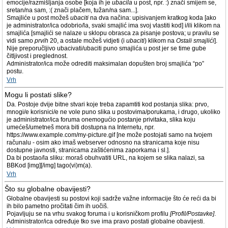
emocije/razmišljanja osobe [koja ih je
ubacila
u post, npr. :) znači smijem se,
sretan/na sam, :( znači plačem, tužan/na sam...].
Smajliće u post možeš
ubaciti
na dva načina: upisivanjem kratkog koda [ako
je administrator/ica odobrio/la, svaki smajlić ima svoj vlastiti kod] i/ili klikom na
smajlića [smajlići se nalaze u sklopu obrasca za pisanje postova; u pravilu se
vidi samo
prvih
20, a ostale možeš vidjeti (i
ubaciti
) klikom na
Ostali smajlići
].
Nije preporučljivo ubacivati/ubaciti puno smajlića u post jer se time gube
čitljivost i preglednost.
Administrator/ica može odrediti maksimalan dopušten broj smajlića “po”
postu.
Vrh
Mogu li postati slike?
Da. Postoje dvije bitne stvari koje treba zapamtiti kod postanja slika: prvo,
mnogi/e korisnici/e ne vole puno slika u postovima/porukama, i drugo, ukoliko
je administrator/ica foruma onemogućio postanje privitaka, slika koju
umećeš/umetneš mora biti dostupna na Internetu, npr.
https://www.example.com/my-picture.gif [ne može postojati samo na tvojem
računalu - osim ako imaš webserver odnosno na stranicama koje nisu
dostupne javnosti, stranicama zaštićenima zaporkama i sl.].
Da bi postao/la sliku: moraš obuhvatiti URL, na kojem se slika nalazi, sa
BBKod [img][/img] tago(vi)m(a).
Vrh
Što su globalne obavijesti?
Globalne obavijesti su postovi koji sadrže važne informacije što će reći da bi
ih bilo pametno pročitati čim ih uočiš.
Pojavljuju se na vrhu svakog foruma i u korisničkom profilu
[Profil/Postavke]
.
Administrator/ica određuje tko sve ima pravo postati globalne obavijesti.