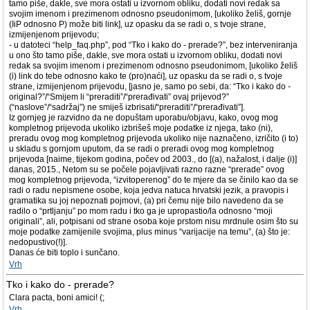
tamo piše, dakle, sve mora ostati u izvornom obliku, dodati novi redak sa
svojim imenom i prezimenom odnosno pseudonimom, [ukoliko želiš, gornje
(IiP odnosno P) može biti link], uz opasku da se radi o, s tvoje strane,
izmijenjenom prijevodu;
- u datoteci “help_faq.php”, pod “Tko i kako do - prerade?”, bez interveniranja
u ono što tamo piše, dakle, sve mora ostati u izvornom obliku, dodati novi
redak sa svojim imenom i prezimenom odnosno pseudonimom, [ukoliko želiš
(i) link do tebe odnosno kako te (pro)naći], uz opasku da se radi o, s tvoje
strane, izmijenjenom prijevodu, [jasno je, samo po sebi, da: “Tko i kako do -
original?”/“Smijem li “preraditi”/“prerađivati” ovaj prijevod?”
(“naslove”/“sadržaj”) ne smiješ izbrisati/“preraditi”/“prerađivati”].
Iz gornjeg je razvidno da ne dopuštam uporabu/objavu, kako, ovog mog
kompletnog prijevoda ukoliko izbrišeš moje podatke iz njega, tako (ni),
preradu ovog mog kompletnog prijevoda ukoliko nije naznačeno, izričito (i to)
u skladu s gornjom uputom, da se radi o preradi ovog mog kompletnog
prijevoda [naime, tijekom godina, počev od 2003., do [(a), nažalost, i dalje (i)]
danas, 2015., Netom su se počele pojavljivati razno razne “prerade” ovog
mog kompletnog prijevoda, “izvitoperenog” do te mjere da se činilo kao da se
radi o radu nepismene osobe, koja jedva natuca hrvatski jezik, a pravopis i
gramatika su joj nepoznati pojmovi, (a) pri čemu nije bilo navedeno da se
radilo o “prtljanju” po mom radu i tko ga je upropastio/la odnosno “moji
originali”, ali, potpisani od strane osoba koje prstom nisu mrdnule osim što su
moje podatke zamijenile svojima, plus minus “varijacije na temu”, (a) što je:
nedopustivo(!)].
Danas će biti toplo i sunčano.
Vrh
Tko i kako do - prerade?
Clara pacta, boni amici! (;
Vrh