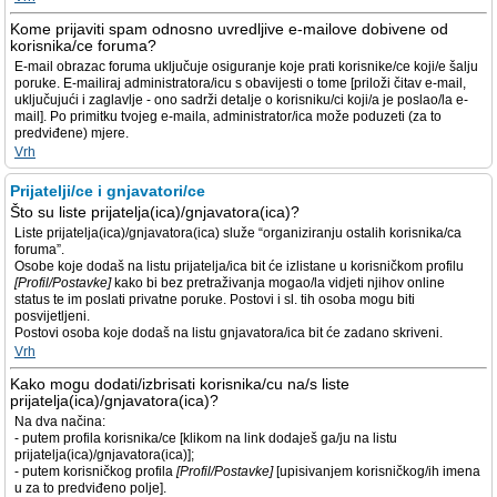
Kome prijaviti spam odnosno uvredljive e-mailove dobivene od
korisnika/ce foruma?
E-mail obrazac foruma uključuje osiguranje koje prati korisnike/ce koji/e šalju
poruke. E-mailiraj administratora/icu s obavijesti o tome [priloži čitav e-mail,
uključujući i zaglavlje - ono sadrži detalje o korisniku/ci koji/a je poslao/la e-
mail]. Po primitku tvojeg e-maila, administrator/ica može poduzeti (za to
predviđene) mjere.
Vrh
Prijatelji/ce i gnjavatori/ce
Što su liste prijatelja(ica)/gnjavatora(ica)?
Liste prijatelja(ica)/gnjavatora(ica) služe “organiziranju ostalih korisnika/ca
foruma”.
Osobe koje dodaš na listu prijatelja/ica bit će izlistane u korisničkom profilu
[Profil/Postavke]
kako bi bez pretraživanja mogao/la vidjeti njihov online
status te im poslati privatne poruke. Postovi i sl. tih osoba mogu biti
posvijetljeni.
Postovi osoba koje dodaš na listu gnjavatora/ica bit će zadano skriveni.
Vrh
Kako mogu dodati/izbrisati korisnika/cu na/s liste
prijatelja(ica)/gnjavatora(ica)?
Na dva načina:
- putem profila korisnika/ce [klikom na link dodaješ ga/ju na listu
prijatelja(ica)/gnjavatora(ica)];
- putem korisničkog profila
[Profil/Postavke]
[upisivanjem korisničkog/ih imena
u za to predviđeno polje].