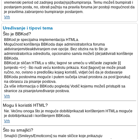
vremenski period od zadnjeg posta(nja)/bumpiranja. Temu možeš bumpirati i
postanjem posta, no, obrati pažnju na pravila foruma jer postoji mogućnost da
je pravilima zabranjeno bumpiranje postanjem.
Vrh
Uređivanje i tipovi tema
Što je BBKod?
BBKod je specijalna implementacija HTMLa.
Mogućnost korištenja BBKoda daje administrator/ica foruma
aktiviranjem/deaktiviranjem ove opcije. Bez obzira na to što je
administrator/ica odredio/la, opcionalno sam/a možeš (de)aktivirati korištenje
BBKoda.
BBKod je sličan HTMLu u stilu; tagovi se umeću u vitičaste zagrade [i]
[umjesto <i>] - što nudi veću kontrolu prikaza. Kod [tagovi] se može pisati
ručno, no, ovisno o predlošku kojeg koristiš, vidjet ćeš da je dodavanje
BBKoda postovima moguće i putem sučelja iznad prostora za post [poruku]
na obrascu za pisanje postova.
Za više informacija o BBKodu pogledaj Vodič kojemu možeš pristupiti sa
stranice za pisanje/uređivanje postova.
Vrh
Mogu li koristiti HTML?
Ne. Većinu onoga što je moguće dobiti/prikazati korištenjem HTMLa moguće
je dobiti/prikazati i korištenjem BBKoda.
Vrh
Što su smajlići?
Smajlići [Smileys/Emoticons] su male sličice koje
prikazuju