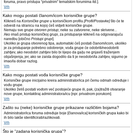
foruma, pravo pristupa “privatnim” tematskim forumima itd.].
Vrh
Kako mogu postati članom/icom korisničke grupe?
Klikneš na
Korisničke grupe
u korisničkom profilu
[Profil/Postavke]
što će te
odvesti na stranicu na kojoj ćeš vidjeti korisničke grupe.
Nemaju sve grupe
otvoren pristup
; neke su zatvorene, neke skrivene...
Ako imaš pristup korisničkoj grupi, za pristupanje klikneš na odgovarajuću
naredbu [obično
Pristupi grupi
].
Ukoliko je grupa otvorenog tipa, automatski ćeš postati članom/icom, ukoliko
je za pristupanje potrebno odobrenje, vođa grupe će odobriti/neodobriti
zahtjev, ako neodobri zahtjev bilo bi lijepo da ga/ju ne gnjaviš traženjem
objašnjenja, jer, ako se zaista dogodilo da ti je neodobri/la zahtjev, sigurno je
imao/la dobar razlog.
Vrh
Kako mogu postati vođa korisničke grupe?
Korisničke grupe inicijalno kreira administrator/ica pri čemu odmah određuje i
vođu grupe.
Ukoliko želiš postati vođom već postojeće grupe ili, pak, (za)tražiti otvaranje
nove grupe, kontaktiraj administratora/icu [npr. privatnom porukom].
Vrh
Zašto su (neke) korisničke grupe prikazane različitim bojama?
Administrator/ica foruma određuje boje [članova/ica] korisničkih grupa kako bi
ih bilo lakše identificirati/razlikovati.
Vrh
Što je “zadana korisnička grupa”?