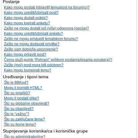
Postanje
Kako mogu postati [objaviti] temu/post na forum(u)?
Kako mogu urediti/izbrisati post?
Kako mogu dodati potpis?
Kako mogu kreirati anketu?
Zašto ne mogu dodati još (više) odgovora (opcija)?
Kako mogu urediti/izbrisati anketu?
Zašto ne mogu pristupiti tematskom forumu?
Zašto ne mogu dodavati privitke?
Zašto sam dobio/la upozorenje?
Kako mogu prijaviti post?
Čemu služi gumb “Pohrani” prilikom postanja/pisanja poruke(a)?
Zašto (moj) post mora biti odobren?
Kako mogu bumpirati temu?
Uređivanje i tipovi tema
Što je BBKod?
Mogu li koristiti HTML?
Što su smajlići?
Mogu li postati slike?
Što su globalne obavijesti?
Što su obavijesti?
Što je “važno”?
Što su zaključane teme?
Što su ikone tema?
Stupnjevanje korisnika/ca i korisničke grupe
Što su administratori/ce?