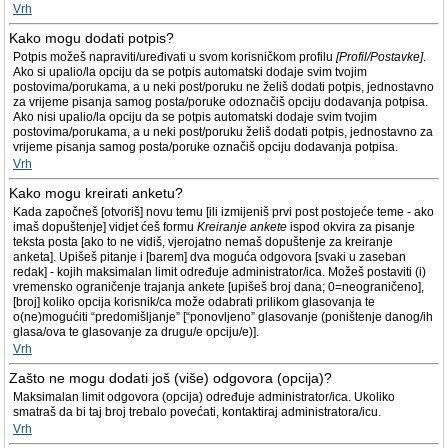
Vrh
Kako mogu dodati potpis?
Potpis možeš napraviti/uređivati u svom korisničkom profilu
[Profil/Postavke]
.
Ako si upalio/la opciju da se potpis automatski dodaje svim tvojim
postovima/porukama, a u neki post/poruku ne želiš dodati potpis, jednostavno
za vrijeme pisanja samog posta/poruke odoznačiš opciju dodavanja potpisa.
Ako nisi upalio/la opciju da se potpis automatski dodaje svim tvojim
postovima/porukama, a u neki post/poruku želiš dodati potpis, jednostavno za
vrijeme pisanja samog posta/poruke označiš opciju dodavanja potpisa.
Vrh
Kako mogu kreirati anketu?
Kada započneš [otvoriš] novu temu [ili izmijeniš prvi post postojeće teme - ako
imaš dopuštenje] vidjet ćeš formu
Kreiranje ankete
ispod okvira za pisanje
teksta posta [ako to ne vidiš, vjerojatno nemaš dopuštenje za kreiranje
anketa]. Upišeš pitanje i [barem] dva moguća odgovora [svaki u zaseban
redak] - kojih maksimalan limit određuje administrator/ica. Možeš postaviti (i)
vremensko ograničenje trajanja ankete [upišeš broj dana; 0=neograničeno],
[broj] koliko opcija korisnik/ca može odabrati prilikom glasovanja te
o(ne)mogućiti “predomišljanje” [“ponovljeno” glasovanje (poništenje danog/ih
glasa/ova te glasovanje za drugu/e opciju/e)].
Vrh
Zašto ne mogu dodati još (više) odgovora (opcija)?
Maksimalan limit odgovora (opcija) određuje administrator/ica. Ukoliko
smatraš da bi taj broj trebalo povećati, kontaktiraj administratora/icu.
Vrh