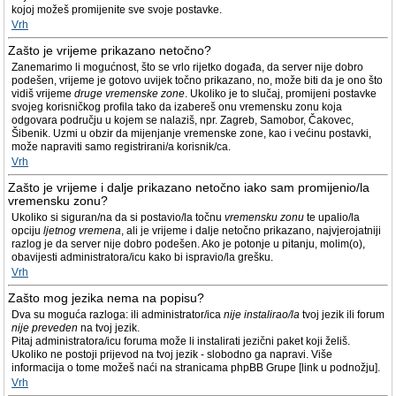
kojoj možeš promijenite sve svoje postavke.
Vrh
Zašto je vrijeme prikazano netočno?
Zanemarimo li mogućnost, što se vrlo rijetko događa, da server nije dobro
podešen, vrijeme je gotovo uvijek točno prikazano, no, može biti da je ono što
vidiš vrijeme
druge vremenske zone
. Ukoliko je to slučaj, promijeni postavke
svojeg korisničkog profila tako da izabereš onu vremensku zonu koja
odgovara području u kojem se nalaziš, npr. Zagreb, Samobor, Čakovec,
Šibenik. Uzmi u obzir da mijenjanje vremenske zone, kao i većinu postavki,
može napraviti samo registrirani/a korisnik/ca.
Vrh
Zašto je vrijeme i dalje prikazano netočno iako sam promijenio/la
vremensku zonu?
Ukoliko si siguran/na da si postavio/la točnu
vremensku zonu
te upalio/la
opciju
ljetnog vremena
, ali je vrijeme i dalje netočno prikazano, najvjerojatniji
razlog je da server nije dobro podešen. Ako je potonje u pitanju, molim(o),
obavijesti administratora/icu kako bi ispravio/la grešku.
Vrh
Zašto mog jezika nema na popisu?
Dva su moguća razloga: ili administrator/ica
nije instalirao/la
tvoj jezik ili forum
nije preveden
na tvoj jezik.
Pitaj administratora/icu foruma može li instalirati jezični paket koji želiš.
Ukoliko ne postoji prijevod na tvoj jezik - slobodno ga napravi. Više
informacija o tome možeš naći na stranicama phpBB Grupe [link u podnožju].
Vrh