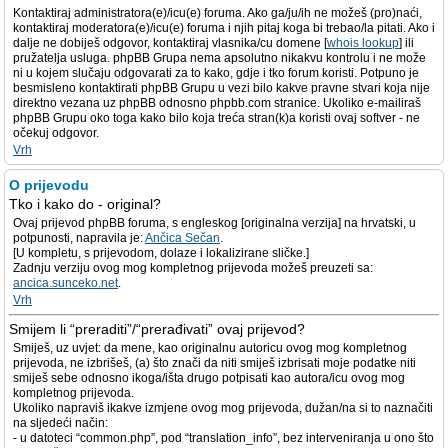
Kontaktiraj administratora(e)/icu(e) foruma. Ako ga/ju/ih ne možeš (pro)naći,
kontaktiraj moderatora(e)/icu(e) foruma i njih pitaj koga bi trebao/la pitati. Ako i
dalje ne dobiješ odgovor, kontaktiraj vlasnika/cu domene [
whois lookup
] ili
pružatelja usluga. phpBB Grupa nema apsolutno nikakvu kontrolu i ne može
ni u kojem slučaju odgovarati za to kako, gdje i tko forum koristi. Potpuno je
besmisleno kontaktirati phpBB Grupu u vezi bilo kakve pravne stvari koja nije
direktno vezana uz phpBB odnosno phpbb.com stranice. Ukoliko e-mailiraš
phpBB Grupu oko toga kako bilo koja treća stran(k)a koristi ovaj softver - ne
očekuj odgovor.
Vrh
O prijevodu
Tko i kako do - original?
Ovaj prijevod phpBB foruma, s engleskog [originalna verzija] na hrvatski, u
potpunosti, napravila je:
Ančica Sečan
.
[U kompletu, s prijevodom, dolaze i lokalizirane sličke.]
Zadnju verziju ovog mog kompletnog prijevoda možeš preuzeti sa:
ancica.sunceko.net
.
Vrh
Smijem li “preraditi”/“prerađivati” ovaj prijevod?
Smiješ, uz uvjet: da mene, kao originalnu autoricu ovog mog kompletnog
prijevoda, ne izbrišeš, (a) što znači da niti smiješ izbrisati moje podatke niti
smiješ sebe odnosno ikoga/išta drugo potpisati kao autora/icu ovog mog
kompletnog prijevoda.
Ukoliko napraviš ikakve izmjene ovog mog prijevoda, dužan/na si to naznačiti
na sljedeći način:
- u datoteci “common.php”, pod “translation_info”, bez interveniranja u ono što