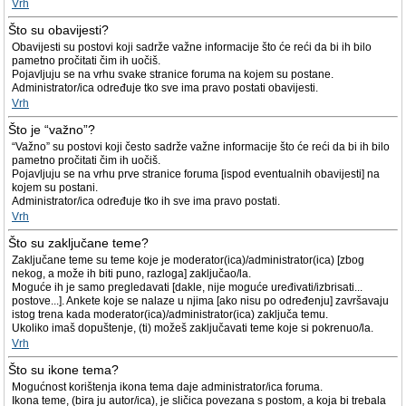
Vrh
Što su obavijesti?
Obavijesti su postovi koji sadrže važne informacije što će reći da bi ih bilo
pametno pročitati čim ih uočiš.
Pojavljuju se na vrhu svake stranice foruma na kojem su postane.
Administrator/ica određuje tko sve ima pravo postati obavijesti.
Vrh
Što je “važno”?
“Važno” su postovi koji često sadrže važne informacije što će reći da bi ih bilo
pametno pročitati čim ih uočiš.
Pojavljuju se na vrhu prve stranice foruma [ispod eventualnih obavijesti] na
kojem su postani.
Administrator/ica određuje tko ih sve ima pravo postati.
Vrh
Što su zaključane teme?
Zaključane teme su teme koje je moderator(ica)/administrator(ica) [zbog
nekog, a može ih biti puno, razloga] zaključao/la.
Moguće ih je samo pregledavati [dakle, nije moguće uređivati/izbrisati...
postove...]. Ankete koje se nalaze u njima [ako nisu po određenju] završavaju
istog trena kada moderator(ica)/administrator(ica) zaključa temu.
Ukoliko imaš dopuštenje, (ti) možeš zaključavati teme koje si pokrenuo/la.
Vrh
Što su ikone tema?
Mogućnost korištenja ikona tema daje administrator/ica foruma.
Ikona teme, (bira ju autor/ica), je sličica povezana s postom, a koja bi trebala