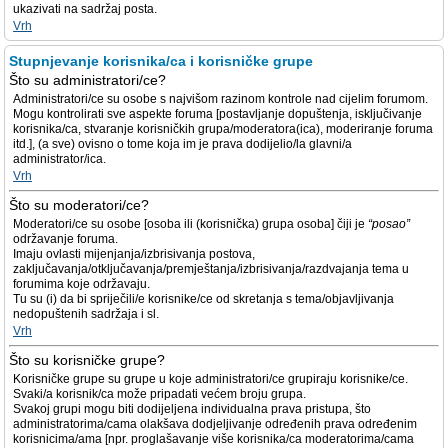
ukazivati na sadržaj posta.
Vrh
Stupnjevanje korisnika/ca i korisničke grupe
Što su administratori/ce?
Administratori/ce su osobe s najvišom razinom kontrole nad cijelim forumom.
Mogu kontrolirati sve aspekte foruma [postavljanje dopuštenja, isključivanje
korisnika/ca, stvaranje korisničkih grupa/moderatora(ica), moderiranje foruma
itd.], (a sve) ovisno o tome koja im je prava dodijelio/la glavni/a
administrator/ica.
Vrh
Što su moderatori/ce?
Moderatori/ce su osobe [osoba ili (korisnička) grupa osoba] čiji je
“posao”
održavanje foruma.
Imaju ovlasti mijenjanja/izbrisivanja postova,
zaključavanja/otključavanja/premještanja/izbrisivanja/razdvajanja tema u
forumima koje održavaju.
Tu su (i) da bi spriječili/e korisnike/ce od skretanja s tema/objavljivanja
nedopuštenih sadržaja i sl.
Vrh
Što su korisničke grupe?
Korisničke grupe su grupe u koje administratori/ce grupiraju korisnike/ce.
Svaki/a korisnik/ca može pripadati većem broju grupa.
Svakoj grupi mogu biti dodijeljena individualna prava pristupa, što
administratorima/cama olakšava dodjeljivanje određenih prava određenim
korisnicima/ama [npr. proglašavanje više korisnika/ca moderatorima/cama