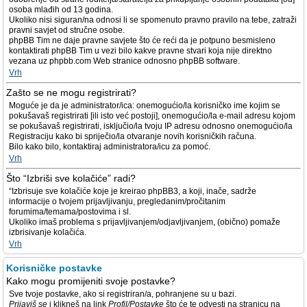
osoba mlađih od 13 godina.
Ukoliko nisi siguran/na odnosi li se spomenuto pravno pravilo na tebe, zatraži
pravni savjet od stručne osobe.
phpBB Tim ne daje pravne savjete što će reći da je potpuno besmisleno
kontaktirati phpBB Tim u vezi bilo kakve pravne stvari koja nije direktno
vezana uz phpbb.com Web stranice odnosno phpBB software.
Vrh
Zašto se ne mogu registrirati?
Moguće je da je administrator/ica: onemogućio/la korisničko ime kojim se
pokušavaš registrirati [ili isto već postoji], onemogućio/la e-mail adresu kojom
se pokušavaš registrirati, isključio/la tvoju IP adresu odnosno onemogućio/la
Registraciju kako bi spriječio/la otvaranje novih korisničkih računa.
Bilo kako bilo, kontaktiraj administratora/icu za pomoć.
Vrh
Što “Izbriši sve kolačiće” radi?
“Izbrisuje sve kolačiće koje je kreirao phpBB3, a koji, inače, sadrže
informacije o tvojem prijavljivanju, pregledanim/pročitanim
forumima/temama/postovima i sl.
Ukoliko imaš problema s prijavljivanjem/odjavljivanjem, (obično) pomaže
izbrisivanje kolačića.
Vrh
Korisničke postavke
Kako mogu promijeniti svoje postavke?
Sve tvoje postavke, ako si registriran/a, pohranjene su u bazi.
Prijaviš se
i klikneš na link
Profil/Postavke
što će te odvesti na stranicu na