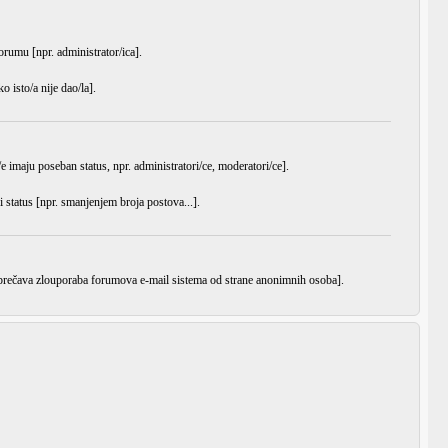
orumu [npr. administrator/ica].
 isto/a nije dao/la].
e imaju poseban status, npr. administratori/ce, moderatori/ce].
i status [npr. smanjenjem broja postova...].
 sprečava zlouporaba forumova e-mail sistema od strane anonimnih osoba].