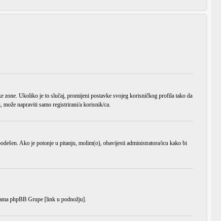
ke zone
. Ukoliko je to slučaj, promijeni postavke svojeg korisničkog profila tako da
može napraviti samo registrirani/a korisnik/ca.
o podešen. Ako je potonje u pitanju, molim(o), obavijesti administratora/icu kako bi
anicama phpBB Grupe [link u podnožju].