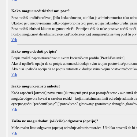
Kako mogu urediti/izbrisati post?
Post možeš urediti/uređivati, [bilo kada odnosno, ukoliko je administrator/ica tako 
Ukoliko je u međuvremenu netko odgovorio na tvoj post, a ti ga naknadno urediš, primijet
Post možeš izbrisati klikom na gumb
izbriši
. Primijetit ćeš da neke postove nećeš moći
Postoji mogućnost da administrator(ica)/moderator(ica) izmijeni/izbriše tvoj post [u prvo
Vrh
Kako mogu dodati potpis?
Potpis možeš napraviti/uređivati u svom korisničkom profilu
[Profil/Postavke]
.
Ako si upalio/la opciju da se potpis automatski dodaje svim tvojim postovima/porukama
Ako nisi upalio/la opciju da se potpis automatski dodaje svim tvojim postovima/poruka
Vrh
Kako mogu kreirati anketu?
Kada započneš [otvoriš] novu temu [ili izmijeniš prvi post postojeće teme - ako imaš d
moguća odgovora [svaki u zaseban redak] - kojih maksimalan limit određuje administrato
o(ne)mogućiti “predomišljanje” [“ponovljeno” glasovanje (poništenje danog/ih glasa/ova
Vrh
Zašto ne mogu dodati još (više) odgovora (opcija)?
Maksimalan limit odgovora (opcija) određuje administrator/ica. Ukoliko smatraš da bi taj
Vrh