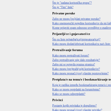
Što je “zadana korisnička grupa”?
Što je “Tim” link?
Privatne poruke
Zašto ne mogu [po]slati privatne poruke?
Kako onemogućiti pojedine korisnike/ce da mi šal
Kome prijaviti spam odnosno uvredljive e-mailov
Prijatelji/ce i gnjavatori/ce
Što su liste prijatelja(ica)/gnjavatora(ica)?
Kako mogu dodati/izbrisati korisnika/cu na/s liste p
Pretraživanje foruma
Kako mogu pretraživati forum?
Zašto pretraživanje nije dalo rezultat(a)e?
Zašto mi se pojavila prazna stranica?
Kako mogu (pre)traži(va)ti korisnike/ce?
Kako mogu pronaći (sve) vlastite postove/teme?
Pretplata/e na temu/e i bookmarkiranje t
Koja je razlika između bookmarkiranja teme/a i pre
Kako se mogu pretplatiti na forum/temu?
Kako se mogu odpretplatiti?
Privitci
Postanje kojih privitaka je dopušteno?
Kako mogu pronaći (sve) vlastite privitke?