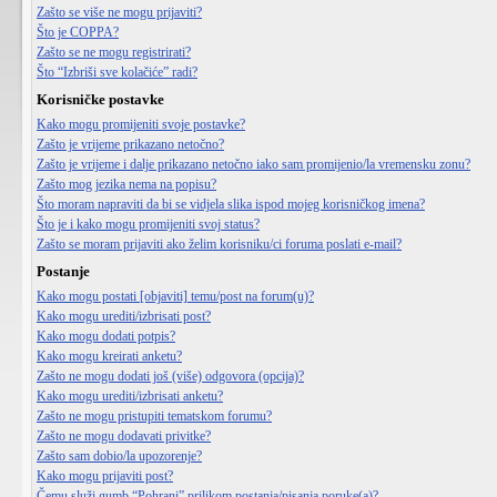
Zašto se više ne mogu prijaviti?
Što je COPPA?
Zašto se ne mogu registrirati?
Što “Izbriši sve kolačiće” radi?
Korisničke postavke
Kako mogu promijeniti svoje postavke?
Zašto je vrijeme prikazano netočno?
Zašto je vrijeme i dalje prikazano netočno iako sam promijenio/la vremensku zonu?
Zašto mog jezika nema na popisu?
Što moram napraviti da bi se vidjela slika ispod mojeg korisničkog imena?
Što je i kako mogu promijeniti svoj status?
Zašto se moram prijaviti ako želim korisniku/ci foruma poslati e-mail?
Postanje
Kako mogu postati [objaviti] temu/post na forum(u)?
Kako mogu urediti/izbrisati post?
Kako mogu dodati potpis?
Kako mogu kreirati anketu?
Zašto ne mogu dodati još (više) odgovora (opcija)?
Kako mogu urediti/izbrisati anketu?
Zašto ne mogu pristupiti tematskom forumu?
Zašto ne mogu dodavati privitke?
Zašto sam dobio/la upozorenje?
Kako mogu prijaviti post?
Čemu služi gumb “Pohrani” prilikom postanja/pisanja poruke(a)?