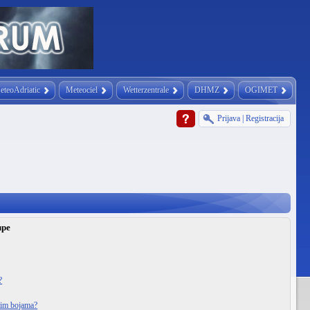
eteoAdriatic
Meteociel
Wetterzentrale
DHMZ
OGIMET
Prijava
|
Registracija
upe
?
itim bojama?