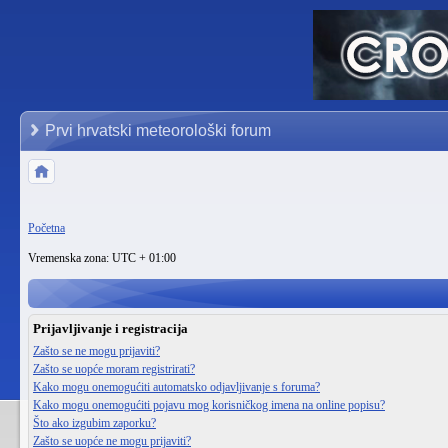
Prvi hrvatski meteorološki forum
Početna
Vremenska zona: UTC + 01:00
Prijavljivanje i registracija
Zašto se ne mogu prijaviti?
Zašto se uopće moram registrirati?
Kako mogu onemogućiti automatsko odjavljivanje s foruma?
Kako mogu onemogućiti pojavu mog korisničkog imena na online popisu?
Što ako izgubim zaporku?
Zašto se uopće ne mogu prijaviti?