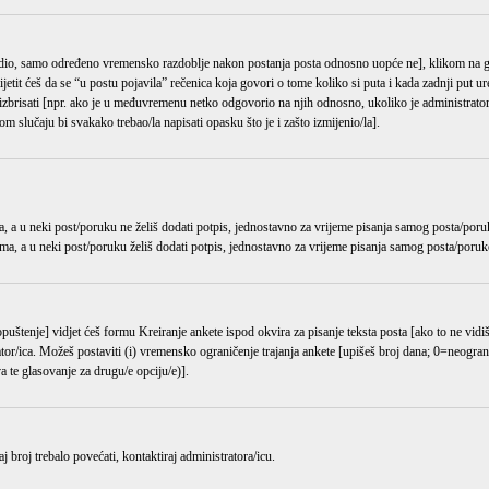
odredio, samo određeno vremensko razdoblje nakon postanja posta odnosno uopće ne], klikom n
it ćeš da se “u postu pojavila” rečenica koja govori o tome koliko si puta i kada zadnji put ure
 izbrisati [npr. ako je u međuvremenu netko odgovorio na njih odnosno, ukoliko je administrator
m slučaju bi svakako trebao/la napisati opasku što je i zašto izmijenio/la].
, a u neki post/poruku ne želiš dodati potpis, jednostavno za vrijeme pisanja samog posta/poru
ma, a u neki post/poruku želiš dodati potpis, jednostavno za vrijeme pisanja samog posta/poruk
opuštenje] vidjet ćeš formu
Kreiranje ankete
ispod okvira za pisanje teksta posta [ako to ne vidi
r/ica. Možeš postaviti (i) vremensko ograničenje trajanja ankete [upišeš broj dana; 0=neograni
 te glasovanje za drugu/e opciju/e)].
 broj trebalo povećati, kontaktiraj administratora/icu.