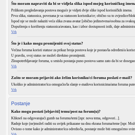
Što moram napraviti da bi se vidjela slika ispod mojeg korisničkog imen
Prilikom pregledavanja postova moguće je vidjeti dvije slike ispod korisničkih imena.
Prva slika, statusnica, povezana je sa statusom korisnika/ce; obično su to zvjezdice/blo
Ispod nje se može nalaziti veća slika zvana avatar [obično jedinstvena/osobna za svakog
Dopuštenja o korištenju statusnica/avatara, kao i izbor dostupnosti istih, daje administr
Vrh
Što je i kako mogu promijeniti svoj status?
Većina foruma koristi statuse za prikaz broja postova koje je postao/la određeni/a korisn
U pravilu, svoj status ne možeš direktno promijeniti.
Zloupotrebljavanje foruma, u smislu postanja puno postova samo zato da bi se dosegao 
Vrh
Zašto se moram prijaviti ako želim korisniku/ci foruma poslati e-mail?
Ukoliko je administrator/ica omogućio/la slanje e-mailova korisnicima/ama foruma pute
Vrh
Postanje
Kako mogu postati [objaviti] temu/post na forum(u)?
Klikneš na odgovarajući gumb na forumu/temi [npr.
nova tema
,
odgovori
...].
Radnje koje (ne)možeš raditi su uvijek prikazane na dnu ekrana foruma/teme [npr.
Može
Ovisno o tome kako je administrator/ica odredio/la, postanje može biti omogućeno svima
Vrh