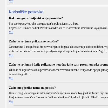
Vrh
Korisničke postavke
Kako mogu promijeniti svoje postavke?
Sve tvoje postavke, ako si registriran/a, pohranjene su u bazi.
Prijaviš se
i klikneš na link
Profil/Postavke
što će te odvesti na stranicu na kojoj možeš
Vrh
Zašto je vrijeme prikazano netočno?
Zanemarimo li mogućnost, što se vrlo rijetko događa, da server nije dobro podešen, vri
izabereš onu vremensku zonu koja odgovara području u kojem se nalaziš, npr. Zagreb, S
Vrh
Zašto je vrijeme i dalje prikazano netočno iako sam promijenio/la vrem
Ukoliko si siguran/na da si postavio/la točnu
vremensku zonu
te upalio/la opciju
ljetno
ispravio/la grešku.
Vrh
Zašto mog jezika nema na popisu?
Dva su moguća razloga: ili administrator/ica
nije instalirao/la
tvoj jezik ili forum
nije pr
Pitaj administratora/icu foruma može li instalirati jezični paket koji želiš. Ukoliko ne
Vrh