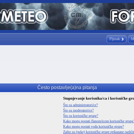
Pljusak
M
Često postavlje(a)na pitanja
Stupnjevanje korisnika/ca i korisničke gr
Što su administratori/ce?
Što su moderatori/ce?
Što su korisničke grupe?
Kako mogu postati članom/icom korisničke grupe
Kako mogu postati vođa korisničke grupe?
Zašto su (neke) korisničke grupe prikazane različ