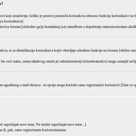
a?
kovi koji označavaju: koliko je postova postao/la korisnik/ca odnosno funkciju korisnika/ce na f
/u korisnika/cu].
ator/ica foruma [slobodno ga/ju kontaktiraj (sa) zamolbom o dopuštenju statusnica/avatara ukoliko
ik/ca, te za identifikaciju korisnika/ca koji/e obavljaju određene funkcije na forumu [obično oni/
što veći status, nema nikakvog smisla jer administratori(ce)/moderatori(ce) mogu
smanjiti
nečij
m ugrađenog e-mail obrasca - tu opciju mogu koristiti samo registrirani/e korisnici/e [čime se
š započinjati nove teme
,
Ne možeš započinjati nove teme
...].
 ili, pak, samo registriranim korisnicima/ama.