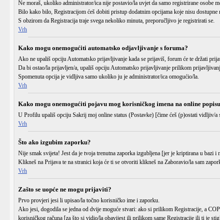
Ne moraš, ukoliko administrator/ica nije postavio/la uvjet da samo registrirane osobe m
Bilo kako bilo, Registracijom ćeš dobiti pristup dodatnim opcijama koje nisu dostupne n
S obzirom da Registracija traje svega nekoliko minuta, preporučljivo je registrirati se.
Vrh
Kako mogu onemogućiti automatsko odjavljivanje s foruma?
Ako ne upališ opciju
Automatsko prijavljivanje
kada se prijaviš, forum će te držati pr
Da bi ostao/la prijavljen/a, upališ opciju
Automatsko prijavljivanje
prilikom prijavljivan
Spomenuta opcija je vidljiva samo ukoliko ju je administrator/ica omogućio/la.
Vrh
Kako mogu onemogućiti pojavu mog korisničkog imena na online popis
U Profilu upališ opciju
Sakrij moj online status (Postavke)
[čime ćeš (p)ostati vidljiv/a 
Vrh
Što ako izgubim zaporku?
Nije smak svijeta! Jest da je tvoja trenutna zaporka izgubljena [jer je kriptirana u bazi 
Klikneš na
Prijava
te na stranici koja će ti se otvoriti klikneš na
Zaboravio/la sam zapor
Vrh
Zašto se uopće ne mogu prijaviti?
Prvo provjeri jesi li upisao/la točno
korisničko ime
i
zaporku
.
Ako jesi, dogodila se jedna od dvije moguće stvari: ako si prilikom Registracije, a C
korisničkog računa [za što si vidio/la obavijest ili prilikom same Registracije ili ti je sti