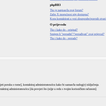
phpBB3
Tko je napisao/la ovaj forum?
Zašto X mogućnost nije dostupna?
Koga kontaktirati u vezi zlouporabe/pravnih stvar
O prijevodu
Tko i kako do - original?
Smijem li “preraditi”/“prerađivati” ovaj prijevod?
Tko i kako do - prerade?
djeti poruku o tome], kontaktiraj administratora/icu kako bi saznao/la razlog(e) isključenja.
ntaktiraj administratora/icu [da provjeri što (ni)je u redu s tvojim korisničkim računom].