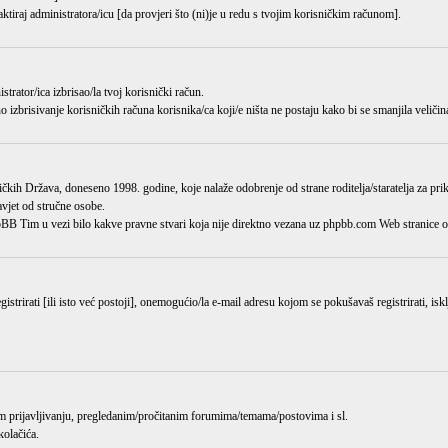
aktiraj administratora/icu [da provjeri što (ni)je u redu s tvojim korisničkim računom].
istrator/ica
izbrisao/la
tvoj korisnički račun.
o izbrisivanje korisničkih računa korisnika/ca koji/e ništa ne postaju kako bi se smanjila veličin
kih Država, doneseno 1998. godine, koje nalaže odobrenje od strane roditelja/staratelja za pr
avjet od stručne osobe.
hpBB Tim u vezi bilo kakve pravne stvari koja nije direktno vezana uz phpbb.com Web stranic
trirati [ili isto već postoji], onemogućio/la e-mail adresu kojom se pokušavaš registrirati, isk
jem prijavljivanju, pregledanim/pročitanim forumima/temama/postovima i sl.
kolačića.