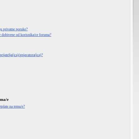
ju privatne poruke?
e dobivene od korisnika/ce foruma?
rijatelja(ica)/gnjavatora(ica)?
ema/e
tplate na temu/e?