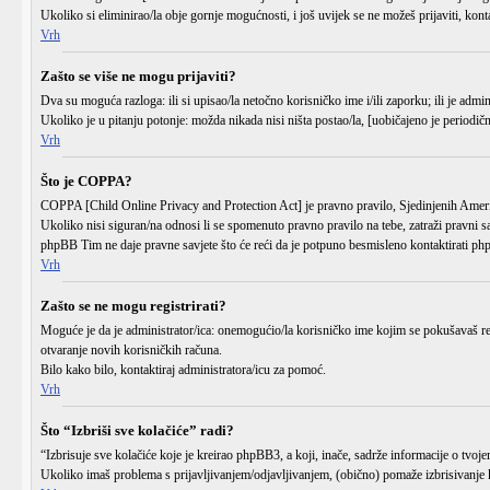
Ukoliko si eliminirao/la obje gornje mogućnosti, i još uvijek se ne možeš prijaviti, kont
Vrh
Zašto se više ne mogu prijaviti?
Dva su moguća razloga: ili si upisao/la
netočno
korisničko ime i/ili zaporku; ili je admin
Ukoliko je u pitanju potonje: možda nikada nisi ništa postao/la, [uobičajeno je periodičn
Vrh
Što je COPPA?
COPPA [Child Online Privacy and Protection Act] je pravno pravilo, Sjedinjenih Američ
Ukoliko nisi siguran/na odnosi li se spomenuto pravno pravilo na tebe, zatraži pravni s
phpBB Tim ne daje pravne savjete što će reći da je potpuno besmisleno kontaktirati p
Vrh
Zašto se ne mogu registrirati?
Moguće je da je administrator/ica: onemogućio/la korisničko ime kojim se pokušavaš regis
otvaranje novih korisničkih računa.
Bilo kako bilo, kontaktiraj administratora/icu za pomoć.
Vrh
Što “Izbriši sve kolačiće” radi?
“Izbrisuje sve kolačiće koje je kreirao phpBB3, a koji, inače, sadrže informacije o tvo
Ukoliko imaš problema s prijavljivanjem/odjavljivanjem, (obično) pomaže izbrisivanje 