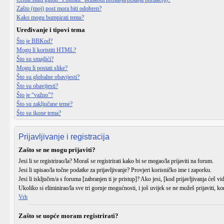
Zašto (moj) post mora biti odobren?
Kako mogu bumpirati temu?
Uređivanje i tipovi tema
Što je BBKod?
Mogu li koristiti HTML?
Što su smajlići?
Mogu li postati slike?
Što su globalne obavijesti?
Što su obavijesti?
Što je “važno”?
Što su zaključane teme?
Što su ikone tema?
Prijavljivanje i registracija
Zašto se ne mogu prijaviti?
Jesi li se
registrirao/la
? Moraš se registrirati kako bi se mogao/la prijaviti na forum.
Jesi li upisao/la
točne podatke
za prijavljivanje? Provjeri korisničko ime i zaporku.
Jesi li
isključen/a
s foruma [zabranjen ti je pristup]? Ako jesi, [kod prijavljivanja ćeš vi
Ukoliko si eliminirao/la sve tri gornje mogućnosti, i još uvijek se ne možeš prijaviti, ko
Vrh
Zašto se uopće moram registrirati?