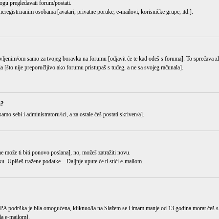
ogu pregledavati forum/postati.
eregistriranim osobama [avatari, privatne poruke, e-mailovi, korisničke grupe, itd.].
ijavljenim/om samo za tvojeg boravka na forumu [odjavit će te kad odeš s foruma]. To sprečava 
ja [što nije preporučljivo ako forumu pristupaš s tuđeg, a ne sa svojeg računala].
u?
samo sebi i administratoru/ici, a za ostale ćeš postati skriven/a].
i ne može ti biti ponovo poslana], no, možeš zatražiti novu.
ku
. Upišeš tražene podatke... Daljnje upute će ti stići e-mailom.
OPPA podrška je bila omogućena, kliknuo/la na
Slažem se i imam manje od 13 godina
morat ćeš sl
gla e-mailom].