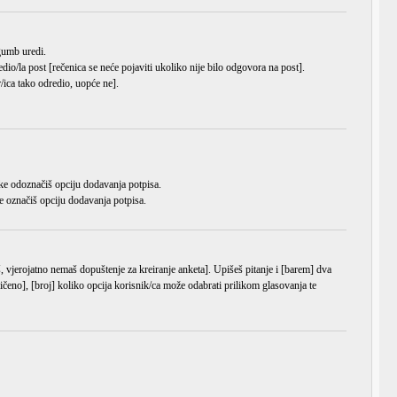
a gumb
uredi
.
dio/la post [rečenica se neće pojaviti ukoliko nije bilo odgovora na post].
/ica tako odredio, uopće ne].
ke odoznačiš opciju dodavanja potpisa.
e označiš opciju dodavanja potpisa.
š, vjerojatno nemaš dopuštenje za kreiranje anketa]. Upišeš pitanje i [barem] dva
čeno], [broj] koliko opcija korisnik/ca može odabrati prilikom glasovanja te