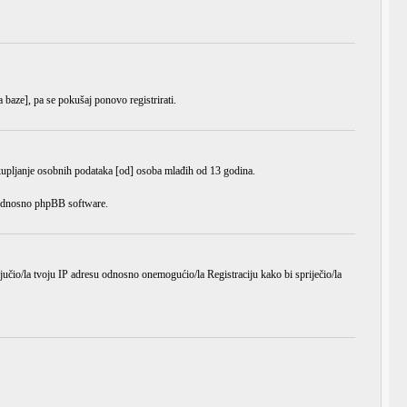
a baze], pa se pokušaj ponovo registrirati.
ikupljanje osobnih podataka [od] osoba mlađih od 13 godina.
e odnosno phpBB software.
ljučio/la tvoju IP adresu odnosno onemogućio/la Registraciju kako bi spriječio/la