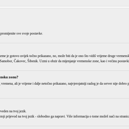
 promijenite sve svoje postavke.
jeme je gotovo uvijek točno prikazano, no, može biti da je ono što vidiš vrijeme
druge vremens
amobor, Čakovec, Šibenik. Uzmi u obzir da mijenjanje vremenske zone, kao i većinu postavki, 
ensku zonu?
g vremena
, ali je vrijeme i dalje netočno prikazano, najvjerojatniji razlog je da server nije dobr
eveden
na tvoj jezik.
 postoji prijevod na tvoj jezik - slobodno ga napravi. Više informacija o tome možeš naći na str