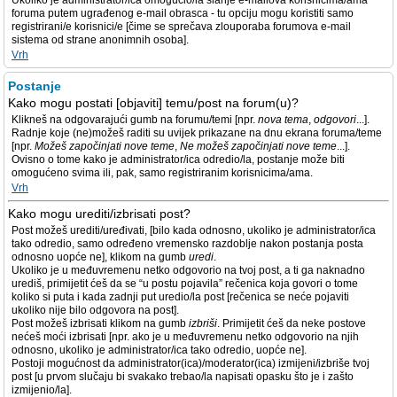
Ukoliko je administrator/ica omogućio/la slanje e-mailova korisnicima/ama
foruma putem ugrađenog e-mail obrasca - tu opciju mogu koristiti samo
registrirani/e korisnici/e [čime se sprečava zlouporaba forumova e-mail
sistema od strane anonimnih osoba].
Vrh
Postanje
Kako mogu postati [objaviti] temu/post na forum(u)?
Klikneš na odgovarajući gumb na forumu/temi [npr.
nova tema
,
odgovori
...].
Radnje koje (ne)možeš raditi su uvijek prikazane na dnu ekrana foruma/teme
[npr.
Možeš započinjati nove teme
,
Ne možeš započinjati nove teme
...].
Ovisno o tome kako je administrator/ica odredio/la, postanje može biti
omogućeno svima ili, pak, samo registriranim korisnicima/ama.
Vrh
Kako mogu urediti/izbrisati post?
Post možeš urediti/uređivati, [bilo kada odnosno, ukoliko je administrator/ica
tako odredio, samo određeno vremensko razdoblje nakon postanja posta
odnosno uopće ne], klikom na gumb
uredi
.
Ukoliko je u međuvremenu netko odgovorio na tvoj post, a ti ga naknadno
urediš, primijetit ćeš da se “u postu pojavila” rečenica koja govori o tome
koliko si puta i kada zadnji put uredio/la post [rečenica se neće pojaviti
ukoliko nije bilo odgovora na post].
Post možeš izbrisati klikom na gumb
izbriši
. Primijetit ćeš da neke postove
nećeš moći izbrisati [npr. ako je u međuvremenu netko odgovorio na njih
odnosno, ukoliko je administrator/ica tako odredio, uopće ne].
Postoji mogućnost da administrator(ica)/moderator(ica) izmijeni/izbriše tvoj
post [u prvom slučaju bi svakako trebao/la napisati opasku što je i zašto
izmijenio/la].