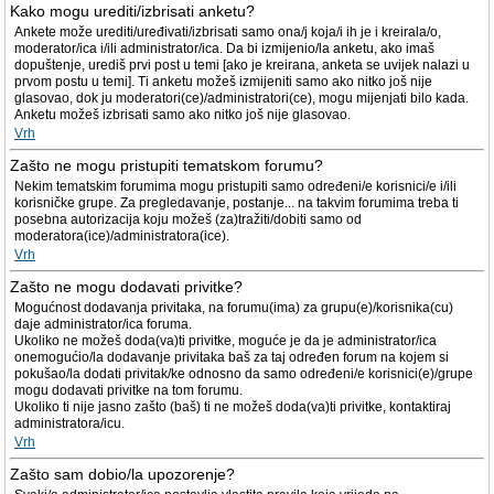
Kako mogu urediti/izbrisati anketu?
Ankete može urediti/uređivati/izbrisati samo ona/j koja/i ih je i kreirala/o,
moderator/ica i/ili administrator/ica. Da bi izmijenio/la anketu, ako imaš
dopuštenje, urediš prvi post u temi [ako je kreirana, anketa se uvijek nalazi u
prvom postu u temi]. Ti anketu možeš izmijeniti samo ako nitko još nije
glasovao, dok ju moderatori(ce)/administratori(ce), mogu mijenjati bilo kada.
Anketu možeš izbrisati samo ako nitko još nije glasovao.
Vrh
Zašto ne mogu pristupiti tematskom forumu?
Nekim tematskim forumima mogu pristupiti samo određeni/e korisnici/e i/ili
korisničke grupe. Za pregledavanje, postanje... na takvim forumima treba ti
posebna autorizacija koju možeš (za)tražiti/dobiti samo od
moderatora(ice)/administratora(ice).
Vrh
Zašto ne mogu dodavati privitke?
Mogućnost dodavanja privitaka, na forumu(ima) za grupu(e)/korisnika(cu)
daje administrator/ica foruma.
Ukoliko ne možeš doda(va)ti privitke, moguće je da je administrator/ica
onemogućio/la dodavanje privitaka baš za taj određen forum na kojem si
pokušao/la dodati privitak/ke odnosno da samo određeni/e korisnici(e)/grupe
mogu dodavati privitke na tom forumu.
Ukoliko ti nije jasno zašto (baš) ti ne možeš doda(va)ti privitke, kontaktiraj
administratora/icu.
Vrh
Zašto sam dobio/la upozorenje?