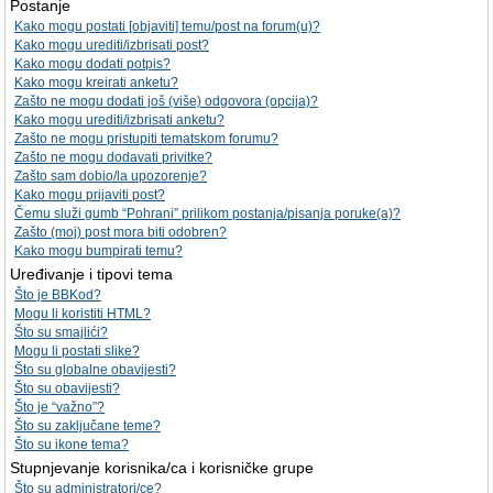
Postanje
Kako mogu postati [objaviti] temu/post na forum(u)?
Kako mogu urediti/izbrisati post?
Kako mogu dodati potpis?
Kako mogu kreirati anketu?
Zašto ne mogu dodati još (više) odgovora (opcija)?
Kako mogu urediti/izbrisati anketu?
Zašto ne mogu pristupiti tematskom forumu?
Zašto ne mogu dodavati privitke?
Zašto sam dobio/la upozorenje?
Kako mogu prijaviti post?
Čemu služi gumb “Pohrani” prilikom postanja/pisanja poruke(a)?
Zašto (moj) post mora biti odobren?
Kako mogu bumpirati temu?
Uređivanje i tipovi tema
Što je BBKod?
Mogu li koristiti HTML?
Što su smajlići?
Mogu li postati slike?
Što su globalne obavijesti?
Što su obavijesti?
Što je “važno”?
Što su zaključane teme?
Što su ikone tema?
Stupnjevanje korisnika/ca i korisničke grupe
Što su administratori/ce?