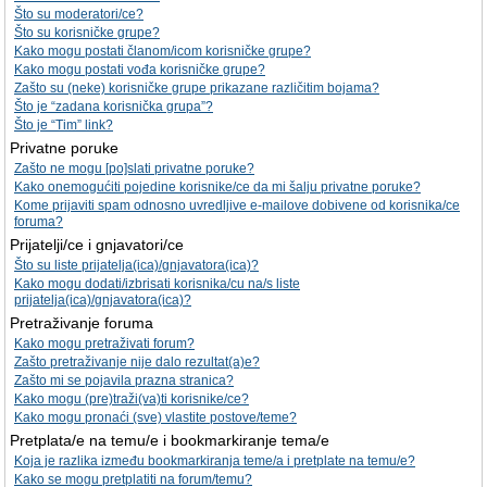
Što su moderatori/ce?
Što su korisničke grupe?
Kako mogu postati članom/icom korisničke grupe?
Kako mogu postati vođa korisničke grupe?
Zašto su (neke) korisničke grupe prikazane različitim bojama?
Što je “zadana korisnička grupa”?
Što je “Tim” link?
Privatne poruke
Zašto ne mogu [po]slati privatne poruke?
Kako onemogućiti pojedine korisnike/ce da mi šalju privatne poruke?
Kome prijaviti spam odnosno uvredljive e-mailove dobivene od korisnika/ce
foruma?
Prijatelji/ce i gnjavatori/ce
Što su liste prijatelja(ica)/gnjavatora(ica)?
Kako mogu dodati/izbrisati korisnika/cu na/s liste
prijatelja(ica)/gnjavatora(ica)?
Pretraživanje foruma
Kako mogu pretraživati forum?
Zašto pretraživanje nije dalo rezultat(a)e?
Zašto mi se pojavila prazna stranica?
Kako mogu (pre)traži(va)ti korisnike/ce?
Kako mogu pronaći (sve) vlastite postove/teme?
Pretplata/e na temu/e i bookmarkiranje tema/e
Koja je razlika između bookmarkiranja teme/a i pretplate na temu/e?
Kako se mogu pretplatiti na forum/temu?