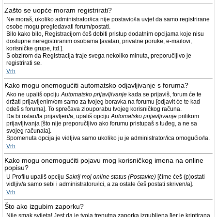
Zašto se uopće moram registrirati?
Ne moraš, ukoliko administrator/ica nije postavio/la uvjet da samo registrirane
osobe mogu pregledavati forum/postati.
Bilo kako bilo, Registracijom ćeš dobiti pristup dodatnim opcijama koje nisu
dostupne neregistriranim osobama [avatari, privatne poruke, e-mailovi,
korisničke grupe, itd.].
S obzirom da Registracija traje svega nekoliko minuta, preporučljivo je
registrirati se.
Vrh
Kako mogu onemogućiti automatsko odjavljivanje s foruma?
Ako ne upališ opciju
Automatsko prijavljivanje
kada se prijaviš, forum će te
držati prijavljenim/om samo za tvojeg boravka na forumu [odjavit će te kad
odeš s foruma]. To sprečava zlouporabu tvojeg korisničkog računa.
Da bi ostao/la prijavljen/a, upališ opciju
Automatsko prijavljivanje
prilikom
prijavljivanja [što nije preporučljivo ako forumu pristupaš s tuđeg, a ne sa
svojeg računala].
Spomenuta opcija je vidljiva samo ukoliko ju je administrator/ica omogućio/la.
Vrh
Kako mogu onemogućiti pojavu mog korisničkog imena na online
popisu?
U Profilu upališ opciju
Sakrij moj online status (Postavke)
[čime ćeš (p)ostati
vidljiv/a samo sebi i administratoru/ici, a za ostale ćeš postati skriven/a].
Vrh
Što ako izgubim zaporku?
Nije smak svijeta! Jest da je tvoja trenutna zaporka izgubljena [jer je kriptirana