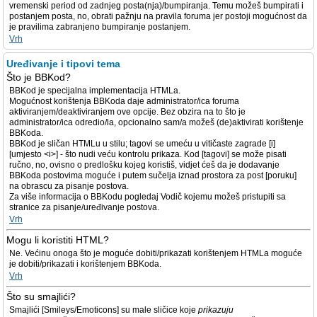
vremenski period od zadnjeg posta(nja)/bumpiranja. Temu možeš bumpirati i
postanjem posta, no, obrati pažnju na pravila foruma jer postoji mogućnost da
je pravilima zabranjeno bumpiranje postanjem.
Vrh
Uređivanje i tipovi tema
Što je BBKod?
BBKod je specijalna implementacija HTMLa.
Mogućnost korištenja BBKoda daje administrator/ica foruma
aktiviranjem/deaktiviranjem ove opcije. Bez obzira na to što je
administrator/ica odredio/la, opcionalno sam/a možeš (de)aktivirati korištenje
BBKoda.
BBKod je sličan HTMLu u stilu; tagovi se umeću u vitičaste zagrade [i]
[umjesto <i>] - što nudi veću kontrolu prikaza. Kod [tagovi] se može pisati
ručno, no, ovisno o predlošku kojeg koristiš, vidjet ćeš da je dodavanje
BBKoda postovima moguće i putem sučelja iznad prostora za post [poruku]
na obrascu za pisanje postova.
Za više informacija o BBKodu pogledaj Vodič kojemu možeš pristupiti sa
stranice za pisanje/uređivanje postova.
Vrh
Mogu li koristiti HTML?
Ne. Većinu onoga što je moguće dobiti/prikazati korištenjem HTMLa moguće
je dobiti/prikazati i korištenjem BBKoda.
Vrh
Što su smajlići?
Smajlići [Smileys/Emoticons] su male sličice koje
prikazuju