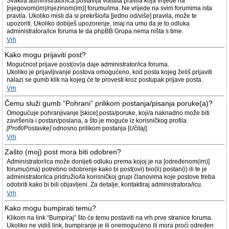
Svaki/a administrator/ica postavlja vlastita pravila koja vrijede na
[njegovom(im)/njezinom(im)] forumu/ima. Ne vrijede na svim forumima ista
pravila. Ukoliko misli da si prekršio/la [jedno od/više] pravila, može te
upozoriti. Ukoliko dobiješ upozorenje, imaj na umu da je to odluka
administratora/ice foruma te da phpBB Grupa nema ništa s time.
Vrh
Kako mogu prijaviti post?
Mogućnost prijave post(ov)a daje administrator/ica foruma.
Ukoliko je prijavljivanje postova omogućeno, kod posta kojeg želiš prijaviti
nalazi se gumb klik na kojeg će te provesti kroz postupak prijave posta.
Vrh
Čemu služi gumb “Pohrani” prilikom postanja/pisanja poruke(a)?
Omogućuje pohranjivanje [skice] posta/poruke, koji/a naknadno može biti
završen/a i postan/poslana, a što je moguće iz korisničkog profila
[Profil/Postavke]
odnosno prilikom postanja [
Učitaj
].
Vrh
Zašto (moj) post mora biti odobren?
Administrator/ica može donijeti odluku prema kojoj je na [određenom(im)]
forumu(ima) potrebno odobrenje kako bi post(ovi) bio(li) postan(i) ili te je
administrator/ica pridružio/la korisničkoj grupi članovima koje postove treba
odobriti kako bi bili objavljeni. Za detalje, kontaktiraj administratora/icu.
Vrh
Kako mogu bumpirati temu?
Klikom na link “Bumpiraj” što će temu postaviti na vrh prve stranice foruma.
Ukoliko ne vidiš link, bumpiranje je ili onemogućeno ili mora proći određen