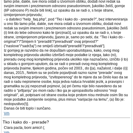
tamo piše, dakle, sve mora ostati u izvornom obliku, dodati novi redak sa
svojim imenom i prezimenom odnosno pseudonimom, [ukoliko želiš, gornje
(IiP odnosno P) može biti link], uz opasku da se radi o, s tvoje strane,
izmijenjenom prijevodu;
- u datoteci “help_faq.php”, pod “Tko i kako do - prerade?”, bez interveniranja
u ono što tamo piše, dakle, sve mora ostati u izvornom obliku, dodati novi
redak sa svojim imenom i prezimenom odnosno pseudonimom, [ukoliko želiš
(i) link do tebe odnosno kako te (pro)naći], uz opasku da se radi o, s tvoje
strane, izmijenjenom prijevodu, [jasno je, samo po sebi, da: “Tko i kako do -
original?”/“Smijem li “preraditi”/“prerađivati” ovaj prijevod?”
(“naslove”/“sadržaj”) ne smiješ izbrisati/“preraditi”/“prerađivati”].
Iz gornjeg je razvidno da ne dopuštam uporabu/objavu, kako, ovog mog
kompletnog prijevoda ukoliko izbrišeš moje podatke iz njega, tako (ni),
preradu ovog mog kompletnog prijevoda ukoliko nije naznačeno, izričito (i to)
u skladu s gornjom uputom, da se radi o preradi ovog mog kompletnog
prijevoda [naime, tijekom godina, počev od 2003., do [(a), nažalost, i dalje (i)]
danas, 2015., Netom su se počele pojavljivati razno razne “prerade” ovog
mog kompletnog prijevoda, “izvitoperenog” do te mjere da se činilo kao da se
radi o radu nepismene osobe, koja jedva natuca hrvatski jezik, a pravopis i
gramatika su joj nepoznati pojmovi, (a) pri čemu nije bilo navedeno da se
radilo o “prtljanju” po mom radu i tko ga je upropastio/la odnosno “moji
originali”, ali, potpisani od strane osoba koje prstom nisu mrdnule osim što su
moje podatke zamijenile svojima, plus minus “varijacije na temu”, (a) što je:
nedopustivo(!)].
Danas će biti toplo i sunčano.
Vrh
Tko i kako do - prerade?
Clara pacta, boni amici! (;
Vrh