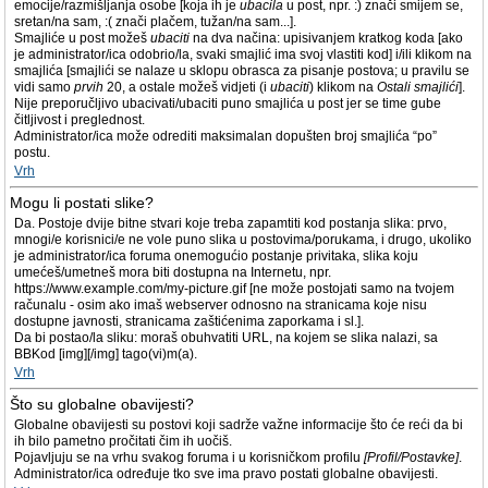
emocije/razmišljanja osobe [koja ih je
ubacila
u post, npr. :) znači smijem se,
sretan/na sam, :( znači plačem, tužan/na sam...].
Smajliće u post možeš
ubaciti
na dva načina: upisivanjem kratkog koda [ako
je administrator/ica odobrio/la, svaki smajlić ima svoj vlastiti kod] i/ili klikom na
smajlića [smajlići se nalaze u sklopu obrasca za pisanje postova; u pravilu se
vidi samo
prvih
20, a ostale možeš vidjeti (i
ubaciti
) klikom na
Ostali smajlići
].
Nije preporučljivo ubacivati/ubaciti puno smajlića u post jer se time gube
čitljivost i preglednost.
Administrator/ica može odrediti maksimalan dopušten broj smajlića “po”
postu.
Vrh
Mogu li postati slike?
Da. Postoje dvije bitne stvari koje treba zapamtiti kod postanja slika: prvo,
mnogi/e korisnici/e ne vole puno slika u postovima/porukama, i drugo, ukoliko
je administrator/ica foruma onemogućio postanje privitaka, slika koju
umećeš/umetneš mora biti dostupna na Internetu, npr.
https://www.example.com/my-picture.gif [ne može postojati samo na tvojem
računalu - osim ako imaš webserver odnosno na stranicama koje nisu
dostupne javnosti, stranicama zaštićenima zaporkama i sl.].
Da bi postao/la sliku: moraš obuhvatiti URL, na kojem se slika nalazi, sa
BBKod [img][/img] tago(vi)m(a).
Vrh
Što su globalne obavijesti?
Globalne obavijesti su postovi koji sadrže važne informacije što će reći da bi
ih bilo pametno pročitati čim ih uočiš.
Pojavljuju se na vrhu svakog foruma i u korisničkom profilu
[Profil/Postavke]
.
Administrator/ica određuje tko sve ima pravo postati globalne obavijesti.