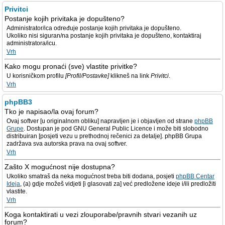
Privitci
Postanje kojih privitaka je dopušteno?
Administrator/ica određuje postanje kojih privitaka je dopušteno.
Ukoliko nisi siguran/na postanje kojih privitaka je dopušteno, kontaktiraj
administratora/icu.
Vrh
Kako mogu pronaći (sve) vlastite privitke?
U korisničkom profilu
[Profil/Postavke]
klikneš na link
Privitci
.
Vrh
phpBB3
Tko je napisao/la ovaj forum?
Ovaj softver [u originalnom obliku] napravljen je i objavljen od strane
phpBB
Grupe
. Dostupan je pod GNU General Public Licence i može biti slobodno
distribuiran [posjeti vezu u prethodnoj rečenici za detalje]. phpBB Grupa
zadržava sva autorska prava na ovaj softver.
Vrh
Zašto X mogućnost nije dostupna?
Ukoliko smatraš da neka mogućnost treba biti dodana, posjeti
phpBB Centar
Ideja
, (a) gdje možeš vidjeti [i glasovati za] već predložene ideje i/ili predložiti
vlastite.
Vrh
Koga kontaktirati u vezi zlouporabe/pravnih stvari vezanih uz
forum?