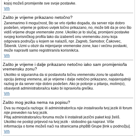
kojoj možeš promijenite sve svoje postavke.
Vrh
Zašto je vrijeme prikazano netočno?
Zanemarimo li mogućnost, što se vrlo rijetko događa, da server nije dobro
podešen, vrijeme je gotovo uvijek točno prikazano, no, može biti da je ono što
vidiš vrijeme
druge vremenske zone
. Ukoliko je to slučaj, promijeni postavke
svojeg korisničkog profila tako da izabereš onu vremensku zonu koja
odgovara području u kojem se nalaziš, npr. Zagreb, Samobor, Čakovec,
Šibenik. Uzmi u obzir da mijenjanje vremenske zone, kao i većinu postavki,
može napraviti samo registrirani/a korisnik/ca.
Vrh
Zašto je vrijeme i dalje prikazano netočno iako sam promijenio/la
vremensku zonu?
Ukoliko si siguran/na da si postavio/la točnu
vremensku zonu
te upalio/la
opciju
ljetnog vremena
, ali je vrijeme i dalje netočno prikazano, najvjerojatniji
razlog je da server nije dobro podešen. Ako je potonje u pitanju, molim(o),
obavijesti administratora/icu kako bi ispravio/la grešku.
Vrh
Zašto mog jezika nema na popisu?
Dva su moguća razloga: ili administrator/ica
nije instalirao/la
tvoj jezik ili forum
nije preveden
na tvoj jezik.
Pitaj administratora/icu foruma može li instalirati jezični paket koji želiš.
Ukoliko ne postoji prijevod na tvoj jezik - slobodno ga napravi. Više
informacija o tome možeš naći na stranicama phpBB Grupe [link u podnožju].
Vrh