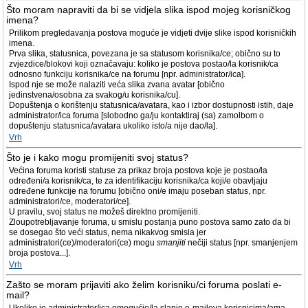
Što moram napraviti da bi se vidjela slika ispod mojeg korisničkog
imena?
Prilikom pregledavanja postova moguće je vidjeti dvije slike ispod korisničkih
imena.
Prva slika, statusnica, povezana je sa statusom korisnika/ce; obično su to
zvjezdice/blokovi koji označavaju: koliko je postova postao/la korisnik/ca
odnosno funkciju korisnika/ce na forumu [npr. administrator/ica].
Ispod nje se može nalaziti veća slika zvana avatar [obično
jedinstvena/osobna za svakog/u korisnika/cu].
Dopuštenja o korištenju statusnica/avatara, kao i izbor dostupnosti istih, daje
administrator/ica foruma [slobodno ga/ju kontaktiraj (sa) zamolbom o
dopuštenju statusnica/avatara ukoliko isto/a nije dao/la].
Vrh
Što je i kako mogu promijeniti svoj status?
Većina foruma koristi statuse za prikaz broja postova koje je postao/la
određeni/a korisnik/ca, te za identifikaciju korisnika/ca koji/e obavljaju
određene funkcije na forumu [obično oni/e imaju poseban status, npr.
administratori/ce, moderatori/ce].
U pravilu, svoj status ne možeš direktno promijeniti.
Zloupotrebljavanje foruma, u smislu postanja puno postova samo zato da bi
se dosegao što veći status, nema nikakvog smisla jer
administratori(ce)/moderatori(ce) mogu
smanjiti
nečiji status [npr. smanjenjem
broja postova...].
Vrh
Zašto se moram prijaviti ako želim korisniku/ci foruma poslati e-
mail?