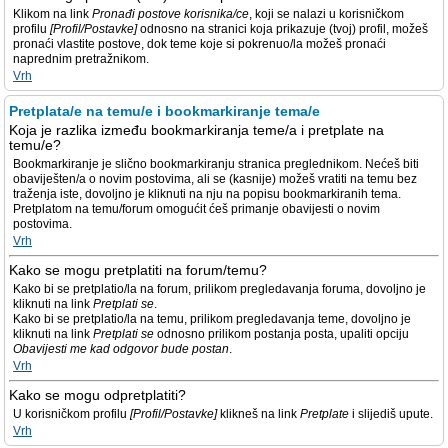
Klikom na link
Pronađi postove korisnika/ce
, koji se nalazi u korisničkom
profilu
[Profil/Postavke]
odnosno na stranici koja prikazuje (tvoj) profil, možeš
pronaći vlastite postove, dok teme koje si pokrenuo/la možeš pronaći
naprednim pretražnikom.
Vrh
Pretplata/e na temu/e i bookmarkiranje tema/e
Koja je razlika između bookmarkiranja teme/a i pretplate na
temu/e?
Bookmarkiranje je slično bookmarkiranju stranica preglednikom. Nećeš biti
obaviješten/a o novim postovima, ali se (kasnije) možeš vratiti na temu bez
traženja iste, dovoljno je kliknuti na nju na popisu bookmarkiranih tema.
Pretplatom na temu/forum omogućit ćeš primanje obavijesti o novim
postovima.
Vrh
Kako se mogu pretplatiti na forum/temu?
Kako bi se pretplatio/la na forum, prilikom pregledavanja foruma, dovoljno je
kliknuti na link
Pretplati se
.
Kako bi se pretplatio/la na temu, prilikom pregledavanja teme, dovoljno je
kliknuti na link
Pretplati se
odnosno prilikom postanja posta, upaliti opciju
Obavijesti me kad odgovor bude postan
.
Vrh
Kako se mogu odpretplatiti?
U korisničkom profilu
[Profil/Postavke]
klikneš na link
Pretplate
i slijediš upute.
Vrh