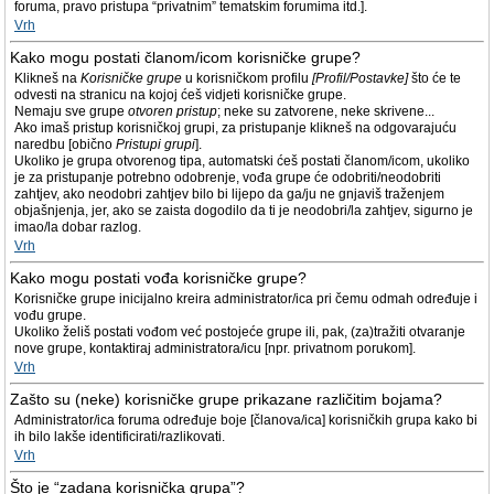
foruma, pravo pristupa “privatnim” tematskim forumima itd.].
Vrh
Kako mogu postati članom/icom korisničke grupe?
Klikneš na
Korisničke grupe
u korisničkom profilu
[Profil/Postavke]
što će te
odvesti na stranicu na kojoj ćeš vidjeti korisničke grupe.
Nemaju sve grupe
otvoren pristup
; neke su zatvorene, neke skrivene...
Ako imaš pristup korisničkoj grupi, za pristupanje klikneš na odgovarajuću
naredbu [obično
Pristupi grupi
].
Ukoliko je grupa otvorenog tipa, automatski ćeš postati članom/icom, ukoliko
je za pristupanje potrebno odobrenje, vođa grupe će odobriti/neodobriti
zahtjev, ako neodobri zahtjev bilo bi lijepo da ga/ju ne gnjaviš traženjem
objašnjenja, jer, ako se zaista dogodilo da ti je neodobri/la zahtjev, sigurno je
imao/la dobar razlog.
Vrh
Kako mogu postati vođa korisničke grupe?
Korisničke grupe inicijalno kreira administrator/ica pri čemu odmah određuje i
vođu grupe.
Ukoliko želiš postati vođom već postojeće grupe ili, pak, (za)tražiti otvaranje
nove grupe, kontaktiraj administratora/icu [npr. privatnom porukom].
Vrh
Zašto su (neke) korisničke grupe prikazane različitim bojama?
Administrator/ica foruma određuje boje [članova/ica] korisničkih grupa kako bi
ih bilo lakše identificirati/razlikovati.
Vrh
Što je “zadana korisnička grupa”?