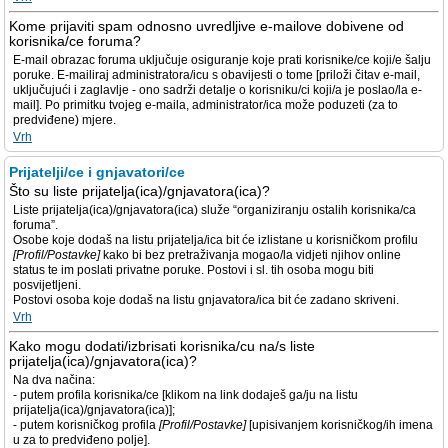
Kome prijaviti spam odnosno uvredljive e-mailove dobivene od
korisnika/ce foruma?
E-mail obrazac foruma uključuje osiguranje koje prati korisnike/ce koji/e šalju
poruke. E-mailiraj administratora/icu s obavijesti o tome [priloži čitav e-mail,
uključujući i zaglavlje - ono sadrži detalje o korisniku/ci koji/a je poslao/la e-
mail]. Po primitku tvojeg e-maila, administrator/ica može poduzeti (za to
predviđene) mjere.
Vrh
Prijatelji/ce i gnjavatori/ce
Što su liste prijatelja(ica)/gnjavatora(ica)?
Liste prijatelja(ica)/gnjavatora(ica) služe “organiziranju ostalih korisnika/ca
foruma”.
Osobe koje dodaš na listu prijatelja/ica bit će izlistane u korisničkom profilu
[Profil/Postavke]
kako bi bez pretraživanja mogao/la vidjeti njihov online
status te im poslati privatne poruke. Postovi i sl. tih osoba mogu biti
posvijetljeni.
Postovi osoba koje dodaš na listu gnjavatora/ica bit će zadano skriveni.
Vrh
Kako mogu dodati/izbrisati korisnika/cu na/s liste
prijatelja(ica)/gnjavatora(ica)?
Na dva načina:
- putem profila korisnika/ce [klikom na link dodaješ ga/ju na listu
prijatelja(ica)/gnjavatora(ica)];
- putem korisničkog profila
[Profil/Postavke]
[upisivanjem korisničkog/ih imena
u za to predviđeno polje].