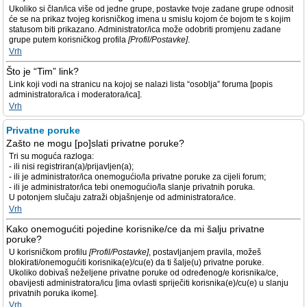
Ukoliko si član/ica više od jedne grupe, postavke tvoje zadane grupe odnosit
će se na prikaz tvojeg korisničkog imena u smislu kojom će bojom te s kojim
statusom biti prikazano. Administrator/ica može odobriti promjenu zadane
grupe putem korisničkog profila
[Profil/Postavke]
.
Vrh
Što je “Tim” link?
Link koji vodi na stranicu na kojoj se nalazi lista “osoblja” foruma [popis
administratora/ica i moderatora/ica].
Vrh
Privatne poruke
Zašto ne mogu [po]slati privatne poruke?
Tri su moguća razloga:
- ili nisi registriran(a)/prijavljen(a);
- ili je administrator/ica onemogućio/la privatne poruke za cijeli forum;
- ili je administrator/ica tebi onemogućio/la slanje privatnih poruka.
U potonjem slučaju zatraži objašnjenje od administratora/ice.
Vrh
Kako onemogućiti pojedine korisnike/ce da mi šalju privatne
poruke?
U korisničkom profilu
[Profil/Postavke]
, postavljanjem pravila, možeš
blokirati/onemogućiti korisnika(e)/cu(e) da ti šalje(u) privatne poruke.
Ukoliko dobivaš neželjene privatne poruke od određenog/e korisnika/ce,
obavijesti administratora/icu [ima ovlasti spriječiti korisnika(e)/cu(e) u slanju
privatnih poruka ikome].
Vrh