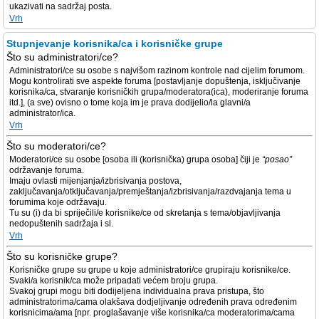
ukazivati na sadržaj posta.
Vrh
Stupnjevanje korisnika/ca i korisničke grupe
Što su administratori/ce?
Administratori/ce su osobe s najvišom razinom kontrole nad cijelim forumom.
Mogu kontrolirati sve aspekte foruma [postavljanje dopuštenja, isključivanje
korisnika/ca, stvaranje korisničkih grupa/moderatora(ica), moderiranje foruma
itd.], (a sve) ovisno o tome koja im je prava dodijelio/la glavni/a
administrator/ica.
Vrh
Što su moderatori/ce?
Moderatori/ce su osobe [osoba ili (korisnička) grupa osoba] čiji je
“posao”
održavanje foruma.
Imaju ovlasti mijenjanja/izbrisivanja postova,
zaključavanja/otključavanja/premještanja/izbrisivanja/razdvajanja tema u
forumima koje održavaju.
Tu su (i) da bi spriječili/e korisnike/ce od skretanja s tema/objavljivanja
nedopuštenih sadržaja i sl.
Vrh
Što su korisničke grupe?
Korisničke grupe su grupe u koje administratori/ce grupiraju korisnike/ce.
Svaki/a korisnik/ca može pripadati većem broju grupa.
Svakoj grupi mogu biti dodijeljena individualna prava pristupa, što
administratorima/cama olakšava dodjeljivanje određenih prava određenim
korisnicima/ama [npr. proglašavanje više korisnika/ca moderatorima/cama