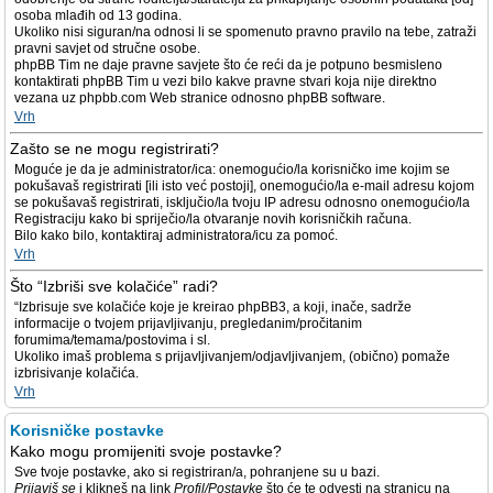
osoba mlađih od 13 godina.
Ukoliko nisi siguran/na odnosi li se spomenuto pravno pravilo na tebe, zatraži
pravni savjet od stručne osobe.
phpBB Tim ne daje pravne savjete što će reći da je potpuno besmisleno
kontaktirati phpBB Tim u vezi bilo kakve pravne stvari koja nije direktno
vezana uz phpbb.com Web stranice odnosno phpBB software.
Vrh
Zašto se ne mogu registrirati?
Moguće je da je administrator/ica: onemogućio/la korisničko ime kojim se
pokušavaš registrirati [ili isto već postoji], onemogućio/la e-mail adresu kojom
se pokušavaš registrirati, isključio/la tvoju IP adresu odnosno onemogućio/la
Registraciju kako bi spriječio/la otvaranje novih korisničkih računa.
Bilo kako bilo, kontaktiraj administratora/icu za pomoć.
Vrh
Što “Izbriši sve kolačiće” radi?
“Izbrisuje sve kolačiće koje je kreirao phpBB3, a koji, inače, sadrže
informacije o tvojem prijavljivanju, pregledanim/pročitanim
forumima/temama/postovima i sl.
Ukoliko imaš problema s prijavljivanjem/odjavljivanjem, (obično) pomaže
izbrisivanje kolačića.
Vrh
Korisničke postavke
Kako mogu promijeniti svoje postavke?
Sve tvoje postavke, ako si registriran/a, pohranjene su u bazi.
Prijaviš se
i klikneš na link
Profil/Postavke
što će te odvesti na stranicu na