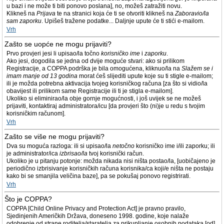
u bazi i ne može ti biti ponovo poslana], no, možeš zatražiti novu.
Klikneš na
Prijava
te na stranici koja će ti se otvoriti klikneš na
Zaboravio/la
sam zaporku
. Upišeš tražene podatke... Daljnje upute će ti stići e-mailom.
Vrh
Zašto se uopće ne mogu prijaviti?
Prvo provjeri jesi li upisao/la točno
korisničko ime
i
zaporku
.
Ako jesi, dogodila se jedna od dvije moguće stvari: ako si prilikom
Registracije, a COPPA podrška je bila omogućena, kliknuo/la na
Slažem se i
imam manje od 13 godina
morat ćeš slijediti upute koje su ti stigle e-mailom;
ili je možda potrebna aktivacija tvojeg korisničkog računa [za što si vidio/la
obavijest ili prilikom same Registracije ili ti je stigla e-mailom].
Ukoliko si eliminirao/la obje gornje mogućnosti, i još uvijek se ne možeš
prijaviti, kontaktiraj administratora/icu [da provjeri što (ni)je u redu s tvojim
korisničkim računom].
Vrh
Zašto se više ne mogu prijaviti?
Dva su moguća razloga: ili si upisao/la
netočno
korisničko ime i/ili zaporku; ili
je administrator/ica
izbrisao/la
tvoj korisnički račun.
Ukoliko je u pitanju potonje: možda nikada nisi ništa postao/la, [uobičajeno je
periodično izbrisivanje korisničkih računa korisnika/ca koji/e ništa ne postaju
kako bi se smanjila veličina baze], pa se pokušaj ponovo registrirati.
Vrh
Što je COPPA?
COPPA [Child Online Privacy and Protection Act] je pravno pravilo,
Sjedinjenih Američkih Država, doneseno 1998. godine, koje nalaže
odobrenje od strane roditelja/staratelja za prikupljanje osobnih podataka [od]