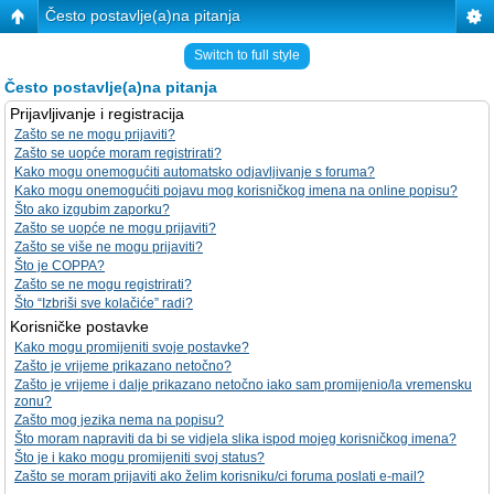
Često postavlje(a)na pitanja
Switch to full style
Često postavlje(a)na pitanja
Prijavljivanje i registracija
Zašto se ne mogu prijaviti?
Zašto se uopće moram registrirati?
Kako mogu onemogućiti automatsko odjavljivanje s foruma?
Kako mogu onemogućiti pojavu mog korisničkog imena na online popisu?
Što ako izgubim zaporku?
Zašto se uopće ne mogu prijaviti?
Zašto se više ne mogu prijaviti?
Što je COPPA?
Zašto se ne mogu registrirati?
Što “Izbriši sve kolačiće” radi?
Korisničke postavke
Kako mogu promijeniti svoje postavke?
Zašto je vrijeme prikazano netočno?
Zašto je vrijeme i dalje prikazano netočno iako sam promijenio/la vremensku
zonu?
Zašto mog jezika nema na popisu?
Što moram napraviti da bi se vidjela slika ispod mojeg korisničkog imena?
Što je i kako mogu promijeniti svoj status?
Zašto se moram prijaviti ako želim korisniku/ci foruma poslati e-mail?