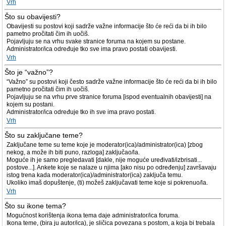
Vrh
Što su obavijesti?
Obavijesti su postovi koji sadrže važne informacije što će reći da bi ih bilo
pametno pročitati čim ih uočiš.
Pojavljuju se na vrhu svake stranice foruma na kojem su postane.
Administrator/ica određuje tko sve ima pravo postati obavijesti.
Vrh
Što je “važno”?
“Važno” su postovi koji često sadrže važne informacije što će reći da bi ih bilo
pametno pročitati čim ih uočiš.
Pojavljuju se na vrhu prve stranice foruma [ispod eventualnih obavijesti] na
kojem su postani.
Administrator/ica određuje tko ih sve ima pravo postati.
Vrh
Što su zaključane teme?
Zaključane teme su teme koje je moderator(ica)/administrator(ica) [zbog
nekog, a može ih biti puno, razloga] zaključao/la.
Moguće ih je samo pregledavati [dakle, nije moguće uređivati/izbrisati...
postove...]. Ankete koje se nalaze u njima [ako nisu po određenju] završavaju
istog trena kada moderator(ica)/administrator(ica) zaključa temu.
Ukoliko imaš dopuštenje, (ti) možeš zaključavati teme koje si pokrenuo/la.
Vrh
Što su ikone tema?
Mogućnost korištenja ikona tema daje administrator/ica foruma.
Ikona teme, (bira ju autor/ica), je sličica povezana s postom, a koja bi trebala