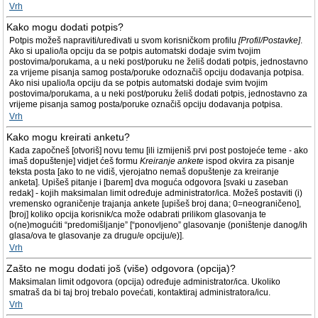
Vrh
Kako mogu dodati potpis?
Potpis možeš napraviti/uređivati u svom korisničkom profilu
[Profil/Postavke]
.
Ako si upalio/la opciju da se potpis automatski dodaje svim tvojim
postovima/porukama, a u neki post/poruku ne želiš dodati potpis, jednostavno
za vrijeme pisanja samog posta/poruke odoznačiš opciju dodavanja potpisa.
Ako nisi upalio/la opciju da se potpis automatski dodaje svim tvojim
postovima/porukama, a u neki post/poruku želiš dodati potpis, jednostavno za
vrijeme pisanja samog posta/poruke označiš opciju dodavanja potpisa.
Vrh
Kako mogu kreirati anketu?
Kada započneš [otvoriš] novu temu [ili izmijeniš prvi post postojeće teme - ako
imaš dopuštenje] vidjet ćeš formu
Kreiranje ankete
ispod okvira za pisanje
teksta posta [ako to ne vidiš, vjerojatno nemaš dopuštenje za kreiranje
anketa]. Upišeš pitanje i [barem] dva moguća odgovora [svaki u zaseban
redak] - kojih maksimalan limit određuje administrator/ica. Možeš postaviti (i)
vremensko ograničenje trajanja ankete [upišeš broj dana; 0=neograničeno],
[broj] koliko opcija korisnik/ca može odabrati prilikom glasovanja te
o(ne)mogućiti “predomišljanje” [“ponovljeno” glasovanje (poništenje danog/ih
glasa/ova te glasovanje za drugu/e opciju/e)].
Vrh
Zašto ne mogu dodati još (više) odgovora (opcija)?
Maksimalan limit odgovora (opcija) određuje administrator/ica. Ukoliko
smatraš da bi taj broj trebalo povećati, kontaktiraj administratora/icu.
Vrh