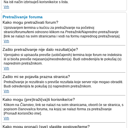
Na isti način izbrisuješ korisnike/ce s lista.
Vrh
Pretraživanje foruma
Kako mogu pretraživati forum?
Upisivanjem termina u kućicu za pretraživanje na početnoj
stranici/forumu/temi odnosno klikom na
Pretražnik/Napredno pretraživanje
[link se nalazi na svim stranicama i vodi na formu naprednog pretraživanja].
Vrh
Zašto pretraživanje nije dalo rezultat(a)e?
Vjerojatno si upisao/la previše (uobičajenih) termina koje forum ne indeksira
ili si bio/la previše nejasan(a)/neodređen(a). Budi određeniji/a te pokušaj (s)
naprednim pretražnikom.
Vrh
Zašto mi se pojavila prazna stranica?
Pretraživanje je rezultiralo s previše rezultata koje server nije mogao obraditi.
Budi određeniji/a te pokušaj (s) naprednim pretražnikom.
Vrh
Kako mogu (pre)traži(va)ti korisnike/ce?
Klikom na
Članstvo
, link se nalazi na svim stranicama, otvorit će se stranica, s
popisom članova/ica foruma, na kojoj se nalazi forma za pretraživanje
[
Pronađi korisničko ime
].
Vrh
Kako mogu pronaći (sve) vlastite postove/teme?