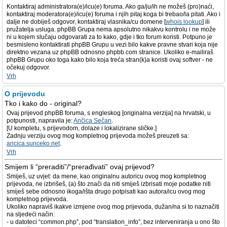
Kontaktiraj administratora(e)/icu(e) foruma. Ako ga/ju/ih ne možeš (pro)naći,
kontaktiraj moderatora(e)/icu(e) foruma i njih pitaj koga bi trebao/la pitati. Ako i
dalje ne dobiješ odgovor, kontaktiraj vlasnika/cu domene [
whois lookup
] ili
pružatelja usluga. phpBB Grupa nema apsolutno nikakvu kontrolu i ne može
ni u kojem slučaju odgovarati za to kako, gdje i tko forum koristi. Potpuno je
besmisleno kontaktirati phpBB Grupu u vezi bilo kakve pravne stvari koja nije
direktno vezana uz phpBB odnosno phpbb.com stranice. Ukoliko e-mailiraš
phpBB Grupu oko toga kako bilo koja treća stran(k)a koristi ovaj softver - ne
očekuj odgovor.
Vrh
O prijevodu
Tko i kako do - original?
Ovaj prijevod phpBB foruma, s engleskog [originalna verzija] na hrvatski, u
potpunosti, napravila je:
Ančica Sečan
.
[U kompletu, s prijevodom, dolaze i lokalizirane sličke.]
Zadnju verziju ovog mog kompletnog prijevoda možeš preuzeti sa:
ancica.sunceko.net
.
Vrh
Smijem li “preraditi”/“prerađivati” ovaj prijevod?
Smiješ, uz uvjet: da mene, kao originalnu autoricu ovog mog kompletnog
prijevoda, ne izbrišeš, (a) što znači da niti smiješ izbrisati moje podatke niti
smiješ sebe odnosno ikoga/išta drugo potpisati kao autora/icu ovog mog
kompletnog prijevoda.
Ukoliko napraviš ikakve izmjene ovog mog prijevoda, dužan/na si to naznačiti
na sljedeći način:
- u datoteci “common.php”, pod “translation_info”, bez interveniranja u ono što