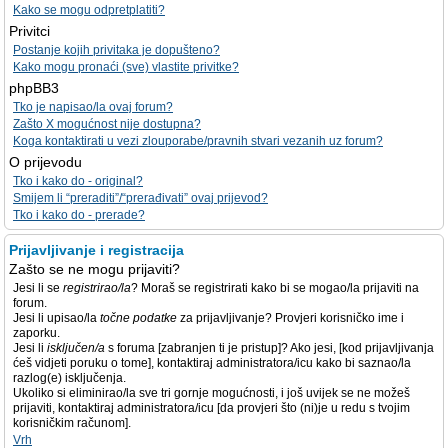
Kako se mogu odpretplatiti?
Privitci
Postanje kojih privitaka je dopušteno?
Kako mogu pronaći (sve) vlastite privitke?
phpBB3
Tko je napisao/la ovaj forum?
Zašto X mogućnost nije dostupna?
Koga kontaktirati u vezi zlouporabe/pravnih stvari vezanih uz forum?
O prijevodu
Tko i kako do - original?
Smijem li “preraditi”/“prerađivati” ovaj prijevod?
Tko i kako do - prerade?
Prijavljivanje i registracija
Zašto se ne mogu prijaviti?
Jesi li se
registrirao/la
? Moraš se registrirati kako bi se mogao/la prijaviti na
forum.
Jesi li upisao/la
točne podatke
za prijavljivanje? Provjeri korisničko ime i
zaporku.
Jesi li
isključen/a
s foruma [zabranjen ti je pristup]? Ako jesi, [kod prijavljivanja
ćeš vidjeti poruku o tome], kontaktiraj administratora/icu kako bi saznao/la
razlog(e) isključenja.
Ukoliko si eliminirao/la sve tri gornje mogućnosti, i još uvijek se ne možeš
prijaviti, kontaktiraj administratora/icu [da provjeri što (ni)je u redu s tvojim
korisničkim računom].
Vrh