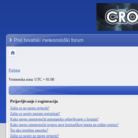
Prvi hrvatski meteorološki forum
Početna
Vremenska zona: UTC + 01:00
Prijavljivanje i registracija
Zašto se ne mogu prijaviti?
Zašto se uopće moram registrirati?
Kako mogu onemogućiti automatsko odjavljivanje s foruma?
Kako mogu onemogućiti pojavu mog korisničkog imena na online popisu?
Što ako izgubim zaporku?
Zašto se uopće ne mogu prijaviti?