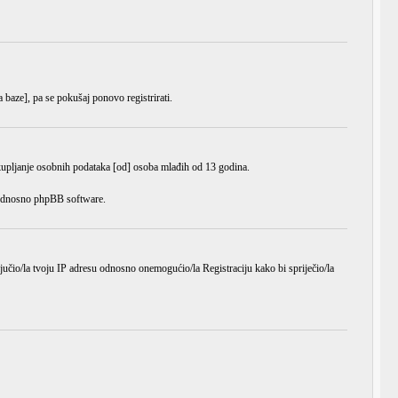
a baze], pa se pokušaj ponovo registrirati.
ikupljanje osobnih podataka [od] osoba mlađih od 13 godina.
e odnosno phpBB software.
ljučio/la tvoju IP adresu odnosno onemogućio/la Registraciju kako bi spriječio/la