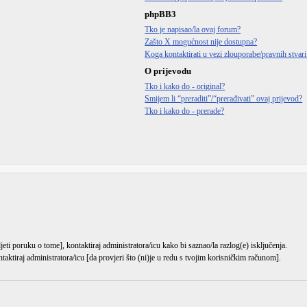
phpBB3
Tko je napisao/la ovaj forum?
Zašto X mogućnost nije dostupna?
Koga kontaktirati u vezi zlouporabe/pravnih stvar
O prijevodu
Tko i kako do - original?
Smijem li “preraditi”/“prerađivati” ovaj prijevod?
Tko i kako do - prerade?
djeti poruku o tome], kontaktiraj administratora/icu kako bi saznao/la razlog(e) isključenja.
ntaktiraj administratora/icu [da provjeri što (ni)je u redu s tvojim korisničkim računom].