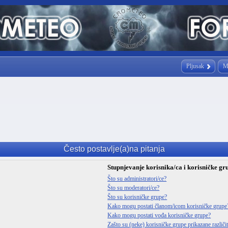
Pljusak
M
Često postavlje(a)na pitanja
Stupnjevanje korisnika/ca i korisničke gr
Što su administratori/ce?
Što su moderatori/ce?
Što su korisničke grupe?
Kako mogu postati članom/icom korisničke grupe
Kako mogu postati vođa korisničke grupe?
Zašto su (neke) korisničke grupe prikazane različ