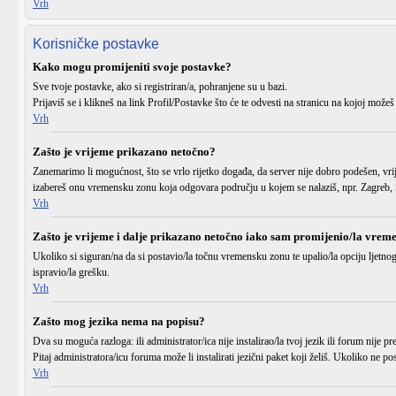
Vrh
Korisničke postavke
Kako mogu promijeniti svoje postavke?
Sve tvoje postavke, ako si registriran/a, pohranjene su u bazi.
Prijaviš se
i klikneš na link
Profil/Postavke
što će te odvesti na stranicu na kojoj možeš
Vrh
Zašto je vrijeme prikazano netočno?
Zanemarimo li mogućnost, što se vrlo rijetko događa, da server nije dobro podešen, vri
izabereš onu vremensku zonu koja odgovara području u kojem se nalaziš, npr. Zagreb, S
Vrh
Zašto je vrijeme i dalje prikazano netočno iako sam promijenio/la vrem
Ukoliko si siguran/na da si postavio/la točnu
vremensku zonu
te upalio/la opciju
ljetno
ispravio/la grešku.
Vrh
Zašto mog jezika nema na popisu?
Dva su moguća razloga: ili administrator/ica
nije instalirao/la
tvoj jezik ili forum
nije pr
Pitaj administratora/icu foruma može li instalirati jezični paket koji želiš. Ukoliko ne
Vrh