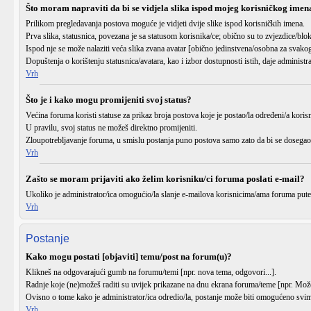
Što moram napraviti da bi se vidjela slika ispod mojeg korisničkog imen
Prilikom pregledavanja postova moguće je vidjeti dvije slike ispod korisničkih imena.
Prva slika, statusnica, povezana je sa statusom korisnika/ce; obično su to zvjezdice/blo
Ispod nje se može nalaziti veća slika zvana avatar [obično jedinstvena/osobna za svakog
Dopuštenja o korištenju statusnica/avatara, kao i izbor dostupnosti istih, daje administr
Vrh
Što je i kako mogu promijeniti svoj status?
Većina foruma koristi statuse za prikaz broja postova koje je postao/la određeni/a korisn
U pravilu, svoj status ne možeš direktno promijeniti.
Zloupotrebljavanje foruma, u smislu postanja puno postova samo zato da bi se dosegao 
Vrh
Zašto se moram prijaviti ako želim korisniku/ci foruma poslati e-mail?
Ukoliko je administrator/ica omogućio/la slanje e-mailova korisnicima/ama foruma pute
Vrh
Postanje
Kako mogu postati [objaviti] temu/post na forum(u)?
Klikneš na odgovarajući gumb na forumu/temi [npr.
nova tema
,
odgovori
...].
Radnje koje (ne)možeš raditi su uvijek prikazane na dnu ekrana foruma/teme [npr.
Može
Ovisno o tome kako je administrator/ica odredio/la, postanje može biti omogućeno svima
Vrh