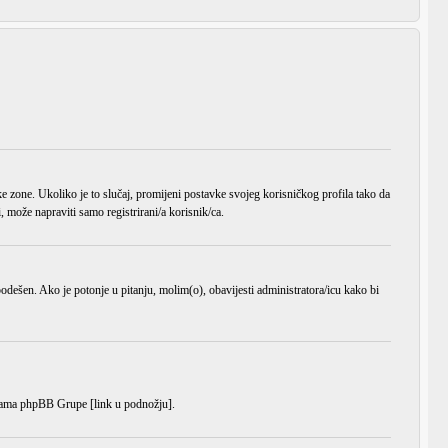
ke zone
. Ukoliko je to slučaj, promijeni postavke svojeg korisničkog profila tako da
može napraviti samo registrirani/a korisnik/ca.
o podešen. Ako je potonje u pitanju, molim(o), obavijesti administratora/icu kako bi
anicama phpBB Grupe [link u podnožju].