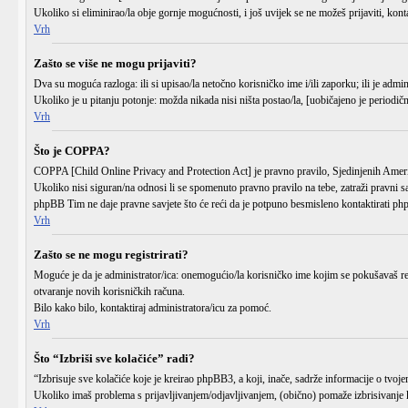
Ukoliko si eliminirao/la obje gornje mogućnosti, i još uvijek se ne možeš prijaviti, kont
Vrh
Zašto se više ne mogu prijaviti?
Dva su moguća razloga: ili si upisao/la
netočno
korisničko ime i/ili zaporku; ili je admin
Ukoliko je u pitanju potonje: možda nikada nisi ništa postao/la, [uobičajeno je periodičn
Vrh
Što je COPPA?
COPPA [Child Online Privacy and Protection Act] je pravno pravilo, Sjedinjenih Američ
Ukoliko nisi siguran/na odnosi li se spomenuto pravno pravilo na tebe, zatraži pravni s
phpBB Tim ne daje pravne savjete što će reći da je potpuno besmisleno kontaktirati p
Vrh
Zašto se ne mogu registrirati?
Moguće je da je administrator/ica: onemogućio/la korisničko ime kojim se pokušavaš regis
otvaranje novih korisničkih računa.
Bilo kako bilo, kontaktiraj administratora/icu za pomoć.
Vrh
Što “Izbriši sve kolačiće” radi?
“Izbrisuje sve kolačiće koje je kreirao phpBB3, a koji, inače, sadrže informacije o tvo
Ukoliko imaš problema s prijavljivanjem/odjavljivanjem, (obično) pomaže izbrisivanje 