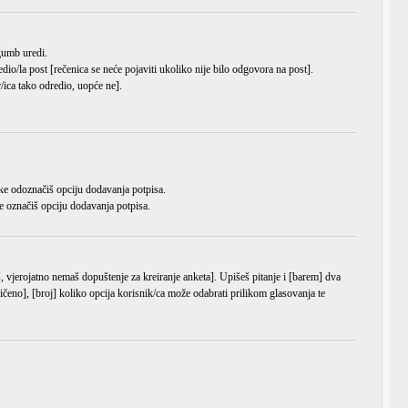
a gumb
uredi
.
dio/la post [rečenica se neće pojaviti ukoliko nije bilo odgovora na post].
/ica tako odredio, uopće ne].
ke odoznačiš opciju dodavanja potpisa.
e označiš opciju dodavanja potpisa.
š, vjerojatno nemaš dopuštenje za kreiranje anketa]. Upišeš pitanje i [barem] dva
čeno], [broj] koliko opcija korisnik/ca može odabrati prilikom glasovanja te