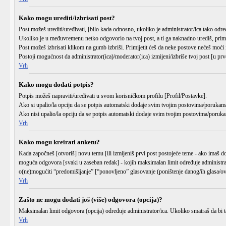
Kako mogu urediti/izbrisati post?
Post možeš urediti/uređivati, [bilo kada odnosno, ukoliko je administrator/ica tako 
Ukoliko je u međuvremenu netko odgovorio na tvoj post, a ti ga naknadno urediš, primijet
Post možeš izbrisati klikom na gumb
izbriši
. Primijetit ćeš da neke postove nećeš moći
Postoji mogućnost da administrator(ica)/moderator(ica) izmijeni/izbriše tvoj post [u prvo
Vrh
Kako mogu dodati potpis?
Potpis možeš napraviti/uređivati u svom korisničkom profilu
[Profil/Postavke]
.
Ako si upalio/la opciju da se potpis automatski dodaje svim tvojim postovima/porukama
Ako nisi upalio/la opciju da se potpis automatski dodaje svim tvojim postovima/poruka
Vrh
Kako mogu kreirati anketu?
Kada započneš [otvoriš] novu temu [ili izmijeniš prvi post postojeće teme - ako imaš d
moguća odgovora [svaki u zaseban redak] - kojih maksimalan limit određuje administrato
o(ne)mogućiti “predomišljanje” [“ponovljeno” glasovanje (poništenje danog/ih glasa/ova
Vrh
Zašto ne mogu dodati još (više) odgovora (opcija)?
Maksimalan limit odgovora (opcija) određuje administrator/ica. Ukoliko smatraš da bi taj
Vrh