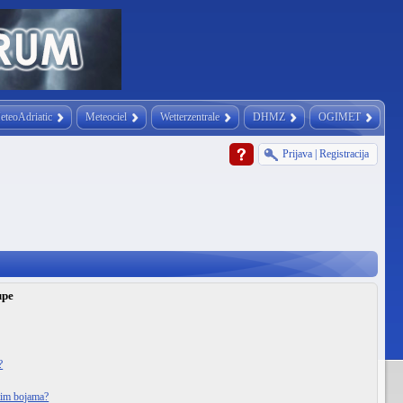
eteoAdriatic
Meteociel
Wetterzentrale
DHMZ
OGIMET
Prijava
|
Registracija
upe
?
itim bojama?