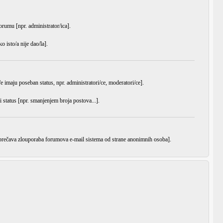
orumu [npr. administrator/ica].
 isto/a nije dao/la].
e imaju poseban status, npr. administratori/ce, moderatori/ce].
i status [npr. smanjenjem broja postova...].
 sprečava zlouporaba forumova e-mail sistema od strane anonimnih osoba].