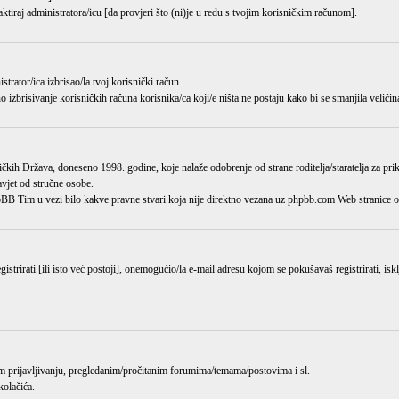
aktiraj administratora/icu [da provjeri što (ni)je u redu s tvojim korisničkim računom].
istrator/ica
izbrisao/la
tvoj korisnički račun.
o izbrisivanje korisničkih računa korisnika/ca koji/e ništa ne postaju kako bi se smanjila veličin
kih Država, doneseno 1998. godine, koje nalaže odobrenje od strane roditelja/staratelja za pr
avjet od stručne osobe.
hpBB Tim u vezi bilo kakve pravne stvari koja nije direktno vezana uz phpbb.com Web stranic
trirati [ili isto već postoji], onemogućio/la e-mail adresu kojom se pokušavaš registrirati, isk
jem prijavljivanju, pregledanim/pročitanim forumima/temama/postovima i sl.
kolačića.