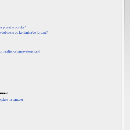
ju privatne poruke?
e dobivene od korisnika/ce foruma?
rijatelja(ica)/gnjavatora(ica)?
ema/e
tplate na temu/e?