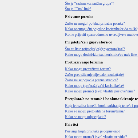
Što je “zadana korisnička grupa”?
Što je “Tim” link?
Privatne poruke
Zašto ne mogu [po]slati privatne poruke?
Kako onemogućiti pojedine korisnike/ce da mi šal
Kome prijaviti spam odnosno uvredljive e-mailov
Prijatelji/ce i gnjavatori/ce
Što su liste prijatelja(ica)/gnjavatora(ica)?
Kako mogu dodati/izbrisati korisnika/cu na/s liste p
Pretraživanje foruma
Kako mogu pretraživati forum?
Zašto pretraživanje nije dalo rezultat(a)e?
Zašto mi se pojavila prazna stranica?
Kako mogu (pre)traži(va)ti korisnike/ce?
Kako mogu pronaći (sve) vlastite postove/teme?
Pretplata/e na temu/e i bookmarkiranje t
Koja je razlika između bookmarkiranja teme/a i pre
Kako se mogu pretplatiti na forum/temu?
Kako se mogu odpretplatiti?
Privitci
Postanje kojih privitaka je dopušteno?
Kako mogu pronaći (sve) vlastite privitke?