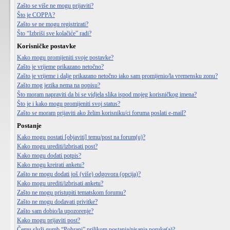
Zašto se više ne mogu prijaviti?
Što je COPPA?
Zašto se ne mogu registrirati?
Što “Izbriši sve kolačiće” radi?
Korisničke postavke
Kako mogu promijeniti svoje postavke?
Zašto je vrijeme prikazano netočno?
Zašto je vrijeme i dalje prikazano netočno iako sam promijenio/la vremensku zonu?
Zašto mog jezika nema na popisu?
Što moram napraviti da bi se vidjela slika ispod mojeg korisničkog imena?
Što je i kako mogu promijeniti svoj status?
Zašto se moram prijaviti ako želim korisniku/ci foruma poslati e-mail?
Postanje
Kako mogu postati [objaviti] temu/post na forum(u)?
Kako mogu urediti/izbrisati post?
Kako mogu dodati potpis?
Kako mogu kreirati anketu?
Zašto ne mogu dodati još (više) odgovora (opcija)?
Kako mogu urediti/izbrisati anketu?
Zašto ne mogu pristupiti tematskom forumu?
Zašto ne mogu dodavati privitke?
Zašto sam dobio/la upozorenje?
Kako mogu prijaviti post?
Čemu služi gumb “Pohrani” prilikom postanja/pisanja poruke(a)?