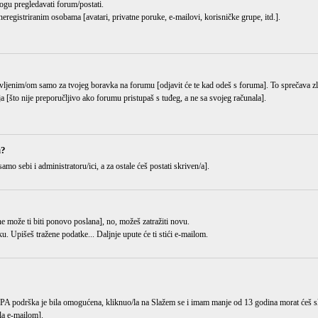
ogu pregledavati forum/postati.
eregistriranim osobama [avatari, privatne poruke, e-mailovi, korisničke grupe, itd.].
ijavljenim/om samo za tvojeg boravka na forumu [odjavit će te kad odeš s foruma]. To sprečava 
ja [što nije preporučljivo ako forumu pristupaš s tuđeg, a ne sa svojeg računala].
u?
samo sebi i administratoru/ici, a za ostale ćeš postati skriven/a].
i ne može ti biti ponovo poslana], no, možeš zatražiti novu.
ku
. Upišeš tražene podatke... Daljnje upute će ti stići e-mailom.
OPPA podrška je bila omogućena, kliknuo/la na
Slažem se i imam manje od 13 godina
morat ćeš sl
gla e-mailom].