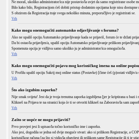
Ne moraš, ukoliko administrator/ica nije postavio/la uvjet da samo registrirane osobe m
Bilo kako bilo, Registracijom ćeš dobiti pristup dodatnim opcijama koje nisu dostupne n
S obzirom da Registracija traje svega nekoliko minuta, preporučljivo je registrirati se.
Vrh
Kako mogu onemogućiti automatsko odjavljivanje s foruma?
Ako ne upališ opciju
Automatsko prijavljivanje
kada se prijaviš, forum će te držati pr
Da bi ostao/la prijavljen/a, upališ opciju
Automatsko prijavljivanje
prilikom prijavljivan
Spomenuta opcija je vidljiva samo ukoliko ju je administrator/ica omogućio/la.
Vrh
Kako mogu onemogućiti pojavu mog korisničkog imena na online popis
U Profilu upališ opciju
Sakrij moj online status (Postavke)
[čime ćeš (p)ostati vidljiv/a 
Vrh
Što ako izgubim zaporku?
Nije smak svijeta! Jest da je tvoja trenutna zaporka izgubljena [jer je kriptirana u bazi 
Klikneš na
Prijava
te na stranici koja će ti se otvoriti klikneš na
Zaboravio/la sam zapor
Vrh
Zašto se uopće ne mogu prijaviti?
Prvo provjeri jesi li upisao/la točno
korisničko ime
i
zaporku
.
Ako jesi, dogodila se jedna od dvije moguće stvari: ako si prilikom Registracije, a C
korisničkog računa [za što si vidio/la obavijest ili prilikom same Registracije ili ti je sti