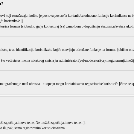
a?
kovi koji označavaju: koliko je postova postao/la korisnik/ca odnosno funkciju korisnika/ce na f
/u korisnika/cu].
ator/ica foruma [slobodno ga/ju kontaktiraj (sa) zamolbom o dopuštenju statusnica/avatara ukoliko
ik/ca, te za identifikaciju korisnika/ca koji/e obavljaju određene funkcije na forumu [obično oni/
što veći status, nema nikakvog smisla jer administratori(ce)/moderatori(ce) mogu
smanjiti
nečij
m ugrađenog e-mail obrasca - tu opciju mogu koristiti samo registrirani/e korisnici/e [čime se
š započinjati nove teme
,
Ne možeš započinjati nove teme
...].
 ili, pak, samo registriranim korisnicima/ama.