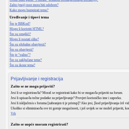
Zašto (moj) post mora biti odobren?
Kako mogu bumpirati temu?
Uređivanje i tipovi tema
Što je BBKod?
Mogu li koristiti HTML?
Što su smajlići?
Mogu li postati slike?
Što su globalne obavijesti?
Što su obavijesti?
Što je “važno”?
Što su zaključane teme?
Što su ikone tema?
Prijavljivanje i registracija
Zašto se ne mogu prijaviti?
Jesi li se
registrirao/la
? Moraš se registrirati kako bi se mogao/la prijaviti na forum.
Jesi li upisao/la
točne podatke
za prijavljivanje? Provjeri korisničko ime i zaporku.
Jesi li
isključen/a
s foruma [zabranjen ti je pristup]? Ako jesi, [kod prijavljivanja ćeš vi
Ukoliko si eliminirao/la sve tri gornje mogućnosti, i još uvijek se ne možeš prijaviti, ko
Vrh
Zašto se uopće moram registrirati?