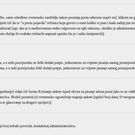
odredio, samo određeno vremensko razdoblje nakon postanja posta odnosno uopće ne], klikom n
it ćeš da se “u postu pojavila” rečenica koja govori o tome koliko si puta i kada zadnji put ure
 izbrisati [npr. ako je u međuvremenu netko odgovorio na njih odnosno, ukoliko je administrator
m slučaju bi svakako trebao/la napisati opasku što je i zašto izmijenio/la].
, a u neki post/poruku ne želiš dodati potpis, jednostavno za vrijeme pisanja samog posta/poru
ma, a u neki post/poruku želiš dodati potpis, jednostavno za vrijeme pisanja samog posta/poruk
opuštenje] vidjet ćeš formu
Kreiranje ankete
ispod okvira za pisanje teksta posta [ako to ne vidi
r/ica. Možeš postaviti (i) vremensko ograničenje trajanja ankete [upišeš broj dana; 0=neograni
 te glasovanje za drugu/e opciju/e)].
 broj trebalo povećati, kontaktiraj administratora/icu.