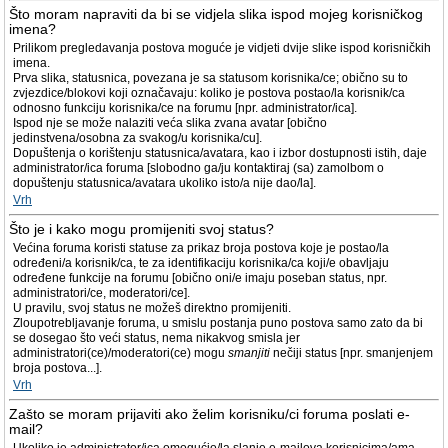
Što moram napraviti da bi se vidjela slika ispod mojeg korisničkog
imena?
Prilikom pregledavanja postova moguće je vidjeti dvije slike ispod korisničkih
imena.
Prva slika, statusnica, povezana je sa statusom korisnika/ce; obično su to
zvjezdice/blokovi koji označavaju: koliko je postova postao/la korisnik/ca
odnosno funkciju korisnika/ce na forumu [npr. administrator/ica].
Ispod nje se može nalaziti veća slika zvana avatar [obično
jedinstvena/osobna za svakog/u korisnika/cu].
Dopuštenja o korištenju statusnica/avatara, kao i izbor dostupnosti istih, daje
administrator/ica foruma [slobodno ga/ju kontaktiraj (sa) zamolbom o
dopuštenju statusnica/avatara ukoliko isto/a nije dao/la].
Vrh
Što je i kako mogu promijeniti svoj status?
Većina foruma koristi statuse za prikaz broja postova koje je postao/la
određeni/a korisnik/ca, te za identifikaciju korisnika/ca koji/e obavljaju
određene funkcije na forumu [obično oni/e imaju poseban status, npr.
administratori/ce, moderatori/ce].
U pravilu, svoj status ne možeš direktno promijeniti.
Zloupotrebljavanje foruma, u smislu postanja puno postova samo zato da bi
se dosegao što veći status, nema nikakvog smisla jer
administratori(ce)/moderatori(ce) mogu
smanjiti
nečiji status [npr. smanjenjem
broja postova...].
Vrh
Zašto se moram prijaviti ako želim korisniku/ci foruma poslati e-
mail?