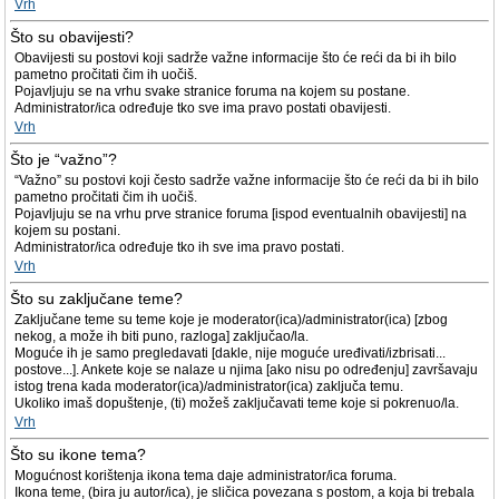
Vrh
Što su obavijesti?
Obavijesti su postovi koji sadrže važne informacije što će reći da bi ih bilo
pametno pročitati čim ih uočiš.
Pojavljuju se na vrhu svake stranice foruma na kojem su postane.
Administrator/ica određuje tko sve ima pravo postati obavijesti.
Vrh
Što je “važno”?
“Važno” su postovi koji često sadrže važne informacije što će reći da bi ih bilo
pametno pročitati čim ih uočiš.
Pojavljuju se na vrhu prve stranice foruma [ispod eventualnih obavijesti] na
kojem su postani.
Administrator/ica određuje tko ih sve ima pravo postati.
Vrh
Što su zaključane teme?
Zaključane teme su teme koje je moderator(ica)/administrator(ica) [zbog
nekog, a može ih biti puno, razloga] zaključao/la.
Moguće ih je samo pregledavati [dakle, nije moguće uređivati/izbrisati...
postove...]. Ankete koje se nalaze u njima [ako nisu po određenju] završavaju
istog trena kada moderator(ica)/administrator(ica) zaključa temu.
Ukoliko imaš dopuštenje, (ti) možeš zaključavati teme koje si pokrenuo/la.
Vrh
Što su ikone tema?
Mogućnost korištenja ikona tema daje administrator/ica foruma.
Ikona teme, (bira ju autor/ica), je sličica povezana s postom, a koja bi trebala