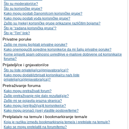
Što su moderatori/ce?
Što su korisničke grupe?
Kako mogu postati članom/icom korisničke grupe?
Kako mogu postati vođa korisničke grupe?
Zašto su (neke) korisničke grupe prikazane različitim bojama?
Što je “zadana korisnička grupa”?
Što je “Tim” link?
Privatne poruke
Zašto ne mogu [po]slati privatne poruke?
Kako onemogućiti pojedine korisnike/ce da mi šalju privatne poruke?
Kome prijaviti spam odnosno uvredljive e-mailove dobivene od korisnika/ce
foruma?
Prijatelji/ce i gnjavatori/ce
Što su liste prijatelja(ica)/gnjavatora(ica)?
Kako mogu dodati/izbrisati korisnika/cu na/s liste
prijatelja(ica)/gnjavatora(ica)?
Pretraživanje foruma
Kako mogu pretraživati forum?
Zašto pretraživanje nije dalo rezultat(a)e?
Zašto mi se pojavila prazna stranica?
Kako mogu (pre)traži(va)ti korisnike/ce?
Kako mogu pronaći (sve) vlastite postove/teme?
Pretplata/e na temu/e i bookmarkiranje tema/e
Koja je razlika između bookmarkiranja teme/a i pretplate na temu/e?
Kako se mogu pretplatiti na forum/temu?