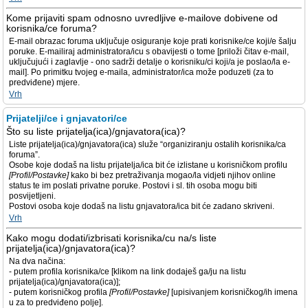
Kome prijaviti spam odnosno uvredljive e-mailove dobivene od
korisnika/ce foruma?
E-mail obrazac foruma uključuje osiguranje koje prati korisnike/ce koji/e šalju
poruke. E-mailiraj administratora/icu s obavijesti o tome [priloži čitav e-mail,
uključujući i zaglavlje - ono sadrži detalje o korisniku/ci koji/a je poslao/la e-
mail]. Po primitku tvojeg e-maila, administrator/ica može poduzeti (za to
predviđene) mjere.
Vrh
Prijatelji/ce i gnjavatori/ce
Što su liste prijatelja(ica)/gnjavatora(ica)?
Liste prijatelja(ica)/gnjavatora(ica) služe “organiziranju ostalih korisnika/ca
foruma”.
Osobe koje dodaš na listu prijatelja/ica bit će izlistane u korisničkom profilu
[Profil/Postavke]
kako bi bez pretraživanja mogao/la vidjeti njihov online
status te im poslati privatne poruke. Postovi i sl. tih osoba mogu biti
posvijetljeni.
Postovi osoba koje dodaš na listu gnjavatora/ica bit će zadano skriveni.
Vrh
Kako mogu dodati/izbrisati korisnika/cu na/s liste
prijatelja(ica)/gnjavatora(ica)?
Na dva načina:
- putem profila korisnika/ce [klikom na link dodaješ ga/ju na listu
prijatelja(ica)/gnjavatora(ica)];
- putem korisničkog profila
[Profil/Postavke]
[upisivanjem korisničkog/ih imena
u za to predviđeno polje].