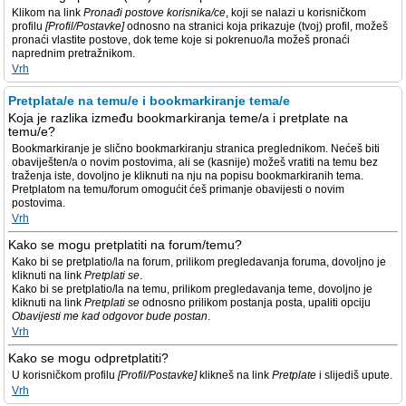
Klikom na link
Pronađi postove korisnika/ce
, koji se nalazi u korisničkom
profilu
[Profil/Postavke]
odnosno na stranici koja prikazuje (tvoj) profil, možeš
pronaći vlastite postove, dok teme koje si pokrenuo/la možeš pronaći
naprednim pretražnikom.
Vrh
Pretplata/e na temu/e i bookmarkiranje tema/e
Koja je razlika između bookmarkiranja teme/a i pretplate na
temu/e?
Bookmarkiranje je slično bookmarkiranju stranica preglednikom. Nećeš biti
obaviješten/a o novim postovima, ali se (kasnije) možeš vratiti na temu bez
traženja iste, dovoljno je kliknuti na nju na popisu bookmarkiranih tema.
Pretplatom na temu/forum omogućit ćeš primanje obavijesti o novim
postovima.
Vrh
Kako se mogu pretplatiti na forum/temu?
Kako bi se pretplatio/la na forum, prilikom pregledavanja foruma, dovoljno je
kliknuti na link
Pretplati se
.
Kako bi se pretplatio/la na temu, prilikom pregledavanja teme, dovoljno je
kliknuti na link
Pretplati se
odnosno prilikom postanja posta, upaliti opciju
Obavijesti me kad odgovor bude postan
.
Vrh
Kako se mogu odpretplatiti?
U korisničkom profilu
[Profil/Postavke]
klikneš na link
Pretplate
i slijediš upute.
Vrh