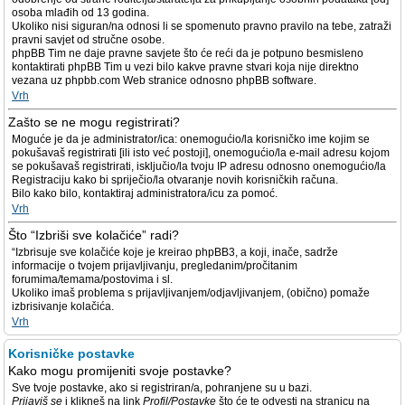
osoba mlađih od 13 godina.
Ukoliko nisi siguran/na odnosi li se spomenuto pravno pravilo na tebe, zatraži
pravni savjet od stručne osobe.
phpBB Tim ne daje pravne savjete što će reći da je potpuno besmisleno
kontaktirati phpBB Tim u vezi bilo kakve pravne stvari koja nije direktno
vezana uz phpbb.com Web stranice odnosno phpBB software.
Vrh
Zašto se ne mogu registrirati?
Moguće je da je administrator/ica: onemogućio/la korisničko ime kojim se
pokušavaš registrirati [ili isto već postoji], onemogućio/la e-mail adresu kojom
se pokušavaš registrirati, isključio/la tvoju IP adresu odnosno onemogućio/la
Registraciju kako bi spriječio/la otvaranje novih korisničkih računa.
Bilo kako bilo, kontaktiraj administratora/icu za pomoć.
Vrh
Što “Izbriši sve kolačiće” radi?
“Izbrisuje sve kolačiće koje je kreirao phpBB3, a koji, inače, sadrže
informacije o tvojem prijavljivanju, pregledanim/pročitanim
forumima/temama/postovima i sl.
Ukoliko imaš problema s prijavljivanjem/odjavljivanjem, (obično) pomaže
izbrisivanje kolačića.
Vrh
Korisničke postavke
Kako mogu promijeniti svoje postavke?
Sve tvoje postavke, ako si registriran/a, pohranjene su u bazi.
Prijaviš se
i klikneš na link
Profil/Postavke
što će te odvesti na stranicu na