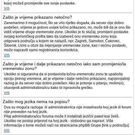
kojoj možeš promijenite sve svoje postavke.
Vrh
Zašto je vrijeme prikazano netočno?
Zanemarimo li mogućnost, što se vrlo rijetko događa, da server nije dobro
podešen, vrijeme je gotovo uvijek točno prikazano, no, može biti da je ono što
vidiš vrijeme
druge vremenske zone
. Ukoliko je to slučaj, promijeni postavke
svojeg korisničkog profila tako da izabereš onu vremensku zonu koja
odgovara području u kojem se nalaziš, npr. Zagreb, Samobor, Čakovec,
Šibenik. Uzmi u obzir da mijenjanje vremenske zone, kao i većinu postavki,
može napraviti samo registrirani/a korisnik/ca.
Vrh
Zašto je vrijeme i dalje prikazano netočno iako sam promijenio/la
vremensku zonu?
Ukoliko si siguran/na da si postavio/la točnu
vremensku zonu
te upalio/la
opciju
ljetnog vremena
, ali je vrijeme i dalje netočno prikazano, najvjerojatniji
razlog je da server nije dobro podešen. Ako je potonje u pitanju, molim(o),
obavijesti administratora/icu kako bi ispravio/la grešku.
Vrh
Zašto mog jezika nema na popisu?
Dva su moguća razloga: ili administrator/ica
nije instalirao/la
tvoj jezik ili forum
nije preveden
na tvoj jezik.
Pitaj administratora/icu foruma može li instalirati jezični paket koji želiš.
Ukoliko ne postoji prijevod na tvoj jezik - slobodno ga napravi. Više
informacija o tome možeš naći na stranicama phpBB Grupe [link u podnožju].
Vrh