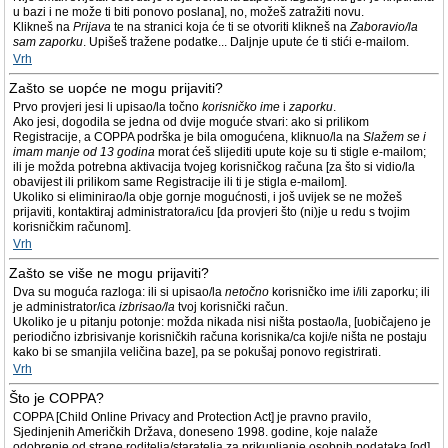
u bazi i ne može ti biti ponovo poslana], no, možeš zatražiti novu.
Klikneš na
Prijava
te na stranici koja će ti se otvoriti klikneš na
Zaboravio/la
sam zaporku
. Upišeš tražene podatke... Daljnje upute će ti stići e-mailom.
Vrh
Zašto se uopće ne mogu prijaviti?
Prvo provjeri jesi li upisao/la točno
korisničko ime
i
zaporku
.
Ako jesi, dogodila se jedna od dvije moguće stvari: ako si prilikom
Registracije, a COPPA podrška je bila omogućena, kliknuo/la na
Slažem se i
imam manje od 13 godina
morat ćeš slijediti upute koje su ti stigle e-mailom;
ili je možda potrebna aktivacija tvojeg korisničkog računa [za što si vidio/la
obavijest ili prilikom same Registracije ili ti je stigla e-mailom].
Ukoliko si eliminirao/la obje gornje mogućnosti, i još uvijek se ne možeš
prijaviti, kontaktiraj administratora/icu [da provjeri što (ni)je u redu s tvojim
korisničkim računom].
Vrh
Zašto se više ne mogu prijaviti?
Dva su moguća razloga: ili si upisao/la
netočno
korisničko ime i/ili zaporku; ili
je administrator/ica
izbrisao/la
tvoj korisnički račun.
Ukoliko je u pitanju potonje: možda nikada nisi ništa postao/la, [uobičajeno je
periodično izbrisivanje korisničkih računa korisnika/ca koji/e ništa ne postaju
kako bi se smanjila veličina baze], pa se pokušaj ponovo registrirati.
Vrh
Što je COPPA?
COPPA [Child Online Privacy and Protection Act] je pravno pravilo,
Sjedinjenih Američkih Država, doneseno 1998. godine, koje nalaže
odobrenje od strane roditelja/staratelja za prikupljanje osobnih podataka [od]