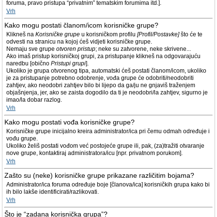
foruma, pravo pristupa “privatnim” tematskim forumima itd.].
Vrh
Kako mogu postati članom/icom korisničke grupe?
Klikneš na
Korisničke grupe
u korisničkom profilu
[Profil/Postavke]
što će te
odvesti na stranicu na kojoj ćeš vidjeti korisničke grupe.
Nemaju sve grupe
otvoren pristup
; neke su zatvorene, neke skrivene...
Ako imaš pristup korisničkoj grupi, za pristupanje klikneš na odgovarajuću
naredbu [obično
Pristupi grupi
].
Ukoliko je grupa otvorenog tipa, automatski ćeš postati članom/icom, ukoliko
je za pristupanje potrebno odobrenje, vođa grupe će odobriti/neodobriti
zahtjev, ako neodobri zahtjev bilo bi lijepo da ga/ju ne gnjaviš traženjem
objašnjenja, jer, ako se zaista dogodilo da ti je neodobri/la zahtjev, sigurno je
imao/la dobar razlog.
Vrh
Kako mogu postati vođa korisničke grupe?
Korisničke grupe inicijalno kreira administrator/ica pri čemu odmah određuje i
vođu grupe.
Ukoliko želiš postati vođom već postojeće grupe ili, pak, (za)tražiti otvaranje
nove grupe, kontaktiraj administratora/icu [npr. privatnom porukom].
Vrh
Zašto su (neke) korisničke grupe prikazane različitim bojama?
Administrator/ica foruma određuje boje [članova/ica] korisničkih grupa kako bi
ih bilo lakše identificirati/razlikovati.
Vrh
Što je “zadana korisnička grupa”?