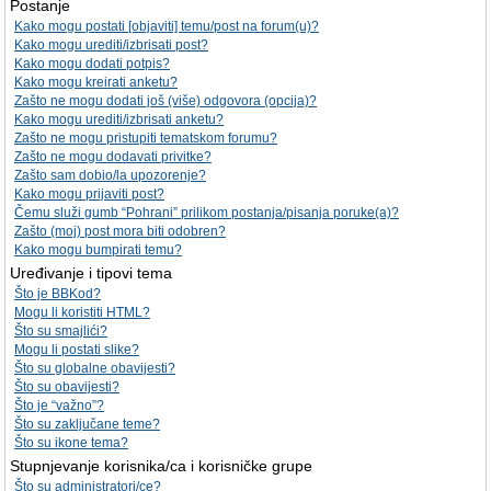
Postanje
Kako mogu postati [objaviti] temu/post na forum(u)?
Kako mogu urediti/izbrisati post?
Kako mogu dodati potpis?
Kako mogu kreirati anketu?
Zašto ne mogu dodati još (više) odgovora (opcija)?
Kako mogu urediti/izbrisati anketu?
Zašto ne mogu pristupiti tematskom forumu?
Zašto ne mogu dodavati privitke?
Zašto sam dobio/la upozorenje?
Kako mogu prijaviti post?
Čemu služi gumb “Pohrani” prilikom postanja/pisanja poruke(a)?
Zašto (moj) post mora biti odobren?
Kako mogu bumpirati temu?
Uređivanje i tipovi tema
Što je BBKod?
Mogu li koristiti HTML?
Što su smajlići?
Mogu li postati slike?
Što su globalne obavijesti?
Što su obavijesti?
Što je “važno”?
Što su zaključane teme?
Što su ikone tema?
Stupnjevanje korisnika/ca i korisničke grupe
Što su administratori/ce?