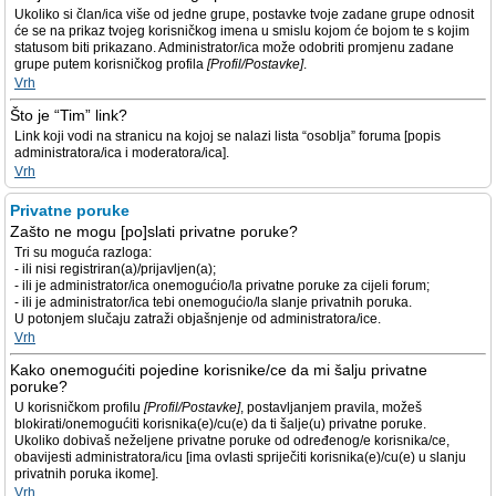
Ukoliko si član/ica više od jedne grupe, postavke tvoje zadane grupe odnosit
će se na prikaz tvojeg korisničkog imena u smislu kojom će bojom te s kojim
statusom biti prikazano. Administrator/ica može odobriti promjenu zadane
grupe putem korisničkog profila
[Profil/Postavke]
.
Vrh
Što je “Tim” link?
Link koji vodi na stranicu na kojoj se nalazi lista “osoblja” foruma [popis
administratora/ica i moderatora/ica].
Vrh
Privatne poruke
Zašto ne mogu [po]slati privatne poruke?
Tri su moguća razloga:
- ili nisi registriran(a)/prijavljen(a);
- ili je administrator/ica onemogućio/la privatne poruke za cijeli forum;
- ili je administrator/ica tebi onemogućio/la slanje privatnih poruka.
U potonjem slučaju zatraži objašnjenje od administratora/ice.
Vrh
Kako onemogućiti pojedine korisnike/ce da mi šalju privatne
poruke?
U korisničkom profilu
[Profil/Postavke]
, postavljanjem pravila, možeš
blokirati/onemogućiti korisnika(e)/cu(e) da ti šalje(u) privatne poruke.
Ukoliko dobivaš neželjene privatne poruke od određenog/e korisnika/ce,
obavijesti administratora/icu [ima ovlasti spriječiti korisnika(e)/cu(e) u slanju
privatnih poruka ikome].
Vrh