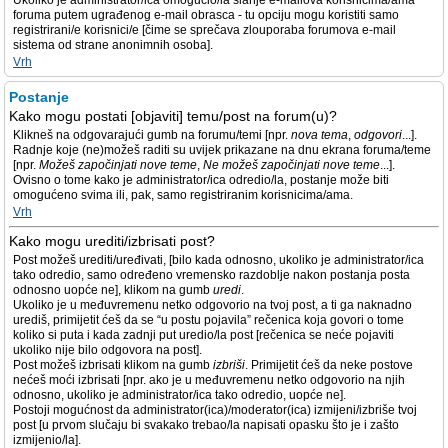
Ukoliko je administrator/ica omogućio/la slanje e-mailova korisnicima/ama
foruma putem ugrađenog e-mail obrasca - tu opciju mogu koristiti samo
registrirani/e korisnici/e [čime se sprečava zlouporaba forumova e-mail
sistema od strane anonimnih osoba].
Vrh
Postanje
Kako mogu postati [objaviti] temu/post na forum(u)?
Klikneš na odgovarajući gumb na forumu/temi [npr.
nova tema
,
odgovori
...].
Radnje koje (ne)možeš raditi su uvijek prikazane na dnu ekrana foruma/teme
[npr.
Možeš započinjati nove teme
,
Ne možeš započinjati nove teme
...].
Ovisno o tome kako je administrator/ica odredio/la, postanje može biti
omogućeno svima ili, pak, samo registriranim korisnicima/ama.
Vrh
Kako mogu urediti/izbrisati post?
Post možeš urediti/uređivati, [bilo kada odnosno, ukoliko je administrator/ica
tako odredio, samo određeno vremensko razdoblje nakon postanja posta
odnosno uopće ne], klikom na gumb
uredi
.
Ukoliko je u međuvremenu netko odgovorio na tvoj post, a ti ga naknadno
urediš, primijetit ćeš da se “u postu pojavila” rečenica koja govori o tome
koliko si puta i kada zadnji put uredio/la post [rečenica se neće pojaviti
ukoliko nije bilo odgovora na post].
Post možeš izbrisati klikom na gumb
izbriši
. Primijetit ćeš da neke postove
nećeš moći izbrisati [npr. ako je u međuvremenu netko odgovorio na njih
odnosno, ukoliko je administrator/ica tako odredio, uopće ne].
Postoji mogućnost da administrator(ica)/moderator(ica) izmijeni/izbriše tvoj
post [u prvom slučaju bi svakako trebao/la napisati opasku što je i zašto
izmijenio/la].