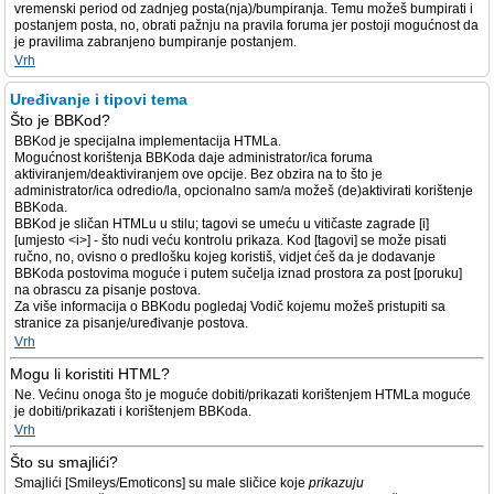
vremenski period od zadnjeg posta(nja)/bumpiranja. Temu možeš bumpirati i
postanjem posta, no, obrati pažnju na pravila foruma jer postoji mogućnost da
je pravilima zabranjeno bumpiranje postanjem.
Vrh
Uređivanje i tipovi tema
Što je BBKod?
BBKod je specijalna implementacija HTMLa.
Mogućnost korištenja BBKoda daje administrator/ica foruma
aktiviranjem/deaktiviranjem ove opcije. Bez obzira na to što je
administrator/ica odredio/la, opcionalno sam/a možeš (de)aktivirati korištenje
BBKoda.
BBKod je sličan HTMLu u stilu; tagovi se umeću u vitičaste zagrade [i]
[umjesto <i>] - što nudi veću kontrolu prikaza. Kod [tagovi] se može pisati
ručno, no, ovisno o predlošku kojeg koristiš, vidjet ćeš da je dodavanje
BBKoda postovima moguće i putem sučelja iznad prostora za post [poruku]
na obrascu za pisanje postova.
Za više informacija o BBKodu pogledaj Vodič kojemu možeš pristupiti sa
stranice za pisanje/uređivanje postova.
Vrh
Mogu li koristiti HTML?
Ne. Većinu onoga što je moguće dobiti/prikazati korištenjem HTMLa moguće
je dobiti/prikazati i korištenjem BBKoda.
Vrh
Što su smajlići?
Smajlići [Smileys/Emoticons] su male sličice koje
prikazuju