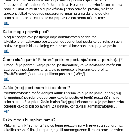
Svaki/a administrator/ica postavlja vlastita pravila koja vrijede na
[njegovom(im)/njezinom(im)] forumu/ima. Ne vrijede na svim forumima ista
pravila. Ukoliko misli da si prekršio/la [jedno od/više] pravila, može te
upozoriti. Ukoliko dobiješ upozorenje, imaj na umu da je to odluka
administratora/ice foruma te da phpBB Grupa nema ništa s time.
Vrh
Kako mogu prijaviti post?
Mogućnost prijave post(ov)a daje administrator/ica foruma.
Ukoliko je prijavljivanje postova omogućeno, kod posta kojeg želiš prijaviti
nalazi se gumb klik na kojeg će te provesti kroz postupak prijave posta.
Vrh
Čemu služi gumb “Pohrani” prilikom postanja/pisanja poruke(a)?
Omogućuje pohranjivanje [skice] posta/poruke, koji/a naknadno može biti
završen/a i postan/poslana, a što je moguće iz korisničkog profila
[Profil/Postavke]
odnosno prilikom postanja [
Učitaj
].
Vrh
Zašto (moj) post mora biti odobren?
Administrator/ica može donijeti odluku prema kojoj je na [određenom(im)]
forumu(ima) potrebno odobrenje kako bi post(ovi) bio(li) postan(i) ili te je
administrator/ica pridružio/la korisničkoj grupi članovima koje postove treba
odobriti kako bi bili objavljeni. Za detalje, kontaktiraj administratora/icu.
Vrh
Kako mogu bumpirati temu?
Klikom na link “Bumpiraj” što će temu postaviti na vrh prve stranice foruma.
Ukoliko ne vidiš link, bumpiranje je ili onemogućeno ili mora proći određen