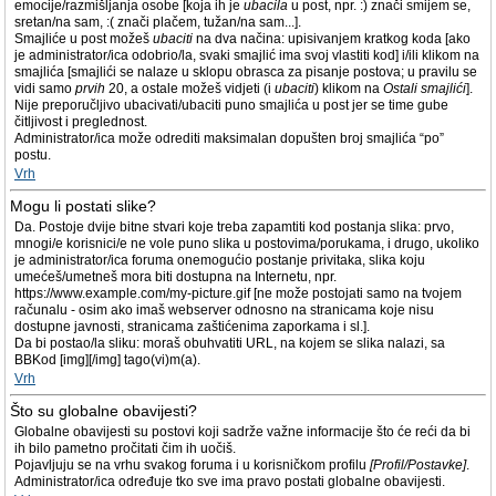
emocije/razmišljanja osobe [koja ih je
ubacila
u post, npr. :) znači smijem se,
sretan/na sam, :( znači plačem, tužan/na sam...].
Smajliće u post možeš
ubaciti
na dva načina: upisivanjem kratkog koda [ako
je administrator/ica odobrio/la, svaki smajlić ima svoj vlastiti kod] i/ili klikom na
smajlića [smajlići se nalaze u sklopu obrasca za pisanje postova; u pravilu se
vidi samo
prvih
20, a ostale možeš vidjeti (i
ubaciti
) klikom na
Ostali smajlići
].
Nije preporučljivo ubacivati/ubaciti puno smajlića u post jer se time gube
čitljivost i preglednost.
Administrator/ica može odrediti maksimalan dopušten broj smajlića “po”
postu.
Vrh
Mogu li postati slike?
Da. Postoje dvije bitne stvari koje treba zapamtiti kod postanja slika: prvo,
mnogi/e korisnici/e ne vole puno slika u postovima/porukama, i drugo, ukoliko
je administrator/ica foruma onemogućio postanje privitaka, slika koju
umećeš/umetneš mora biti dostupna na Internetu, npr.
https://www.example.com/my-picture.gif [ne može postojati samo na tvojem
računalu - osim ako imaš webserver odnosno na stranicama koje nisu
dostupne javnosti, stranicama zaštićenima zaporkama i sl.].
Da bi postao/la sliku: moraš obuhvatiti URL, na kojem se slika nalazi, sa
BBKod [img][/img] tago(vi)m(a).
Vrh
Što su globalne obavijesti?
Globalne obavijesti su postovi koji sadrže važne informacije što će reći da bi
ih bilo pametno pročitati čim ih uočiš.
Pojavljuju se na vrhu svakog foruma i u korisničkom profilu
[Profil/Postavke]
.
Administrator/ica određuje tko sve ima pravo postati globalne obavijesti.