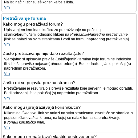
Na isti način izbrisuješ korisnike/ce s lista.
Vrh
Pretraživanje foruma
Kako mogu pretraživati forum?
Upisivanjem termina u kućicu za pretraživanje na početnoj
stranici/forumu/temi odnosno klikom na
Pretražnik/Napredno pretraživanje
[link se nalazi na svim stranicama i vodi na formu naprednog pretraživanja].
Vrh
Zašto pretraživanje nije dalo rezultat(a)e?
Vjerojatno si upisao/la previše (uobičajenih) termina koje forum ne indeksira
ili si bio/la previše nejasan(a)/neodređen(a). Budi određeniji/a te pokušaj (s)
naprednim pretražnikom.
Vrh
Zašto mi se pojavila prazna stranica?
Pretraživanje je rezultiralo s previše rezultata koje server nije mogao obraditi.
Budi određeniji/a te pokušaj (s) naprednim pretražnikom.
Vrh
Kako mogu (pre)traži(va)ti korisnike/ce?
Klikom na
Članstvo
, link se nalazi na svim stranicama, otvorit će se stranica, s
popisom članova/ica foruma, na kojoj se nalazi forma za pretraživanje
[
Pronađi korisničko ime
].
Vrh
Kako mogu pronaći (sve) vlastite postove/teme?