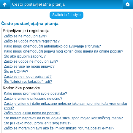
Često postavlje(a)na pitanja
Switch to full style
Često postavlje(a)na pitanja
Prijavljivanje i registracija
Zašto se ne mogu prijaviti?
Zašto se uopće moram registrirati?
Kako mogu onemogućiti automatsko odjavljivanje s foruma?
Kako mogu onemogućiti pojavu mog korisničkog imena na online popisu?
Što ako izgubim zaporku?
Zašto se uopće ne mogu prijaviti?
Zašto se više ne mogu prijaviti?
Što je COPPA?
Zašto se ne mogu registrirati?
Što “Izbriši sve kolačiće” radi?
Korisničke postavke
Kako mogu promijeniti svoje postavke?
Zašto je vrijeme prikazano netočno?
Zašto je vrijeme i dalje prikazano netočno iako sam promijenio/la vremensku
zonu?
Zašto mog jezika nema na popisu?
Što moram napraviti da bi se vidjela slika ispod mojeg korisničkog imena?
Što je i kako mogu promijeniti svoj status?
Zašto se moram prijaviti ako želim korisniku/ci foruma poslati e-mail?