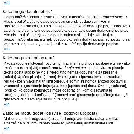
Vrh
Kako mogu dodati potpis?
Potpis možeš napraviti/uređivati u svom korisničkom profilu
[Profil/Postavke]
.
Ako si upalio/la opciju da se potpis automatski dodaje svim tvojim
postovima/porukama, a u neki post/poruku ne želiš dodati potpis, jednostavno
za vrijeme pisanja samog posta/poruke odoznačiš opciju dodavanja potpisa.
Ako nisi upalio/la opciju da se potpis automatski dodaje svim tvojim
postovima/porukama, a u neki post/poruku želiš dodati potpis, jednostavno za
vrijeme pisanja samog posta/poruke označiš opciju dodavanja potpisa.
Vrh
Kako mogu kreirati anketu?
Kada započneš [otvoriš] novu temu [ili izmijeniš prvi post postojeće teme - ako
imaš dopuštenje] vidjet ćeš formu
Kreiranje ankete
ispod okvira za pisanje
teksta posta [ako to ne vidiš, vjerojatno nemaš dopuštenje za kreiranje
anketa]. Upišeš pitanje i [barem] dva moguća odgovora [svaki u zaseban
redak] - kojih maksimalan limit određuje administrator/ica. Možeš postaviti (i)
vremensko ograničenje trajanja ankete [upišeš broj dana; 0=neograničeno],
[broj] koliko opcija korisnik/ca može odabrati prilikom glasovanja te
o(ne)mogućiti “predomišljanje” [“ponovljeno” glasovanje (poništenje danog/ih
glasa/ova te glasovanje za drugu/e opciju/e)].
Vrh
Zašto ne mogu dodati još (više) odgovora (opcija)?
Maksimalan limit odgovora (opcija) određuje administrator/ica. Ukoliko
smatraš da bi taj broj trebalo povećati, kontaktiraj administratora/icu.
Vrh