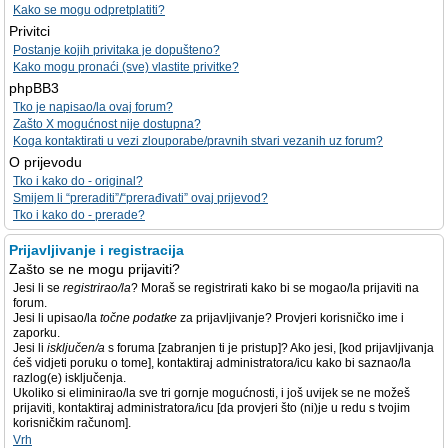
Kako se mogu odpretplatiti?
Privitci
Postanje kojih privitaka je dopušteno?
Kako mogu pronaći (sve) vlastite privitke?
phpBB3
Tko je napisao/la ovaj forum?
Zašto X mogućnost nije dostupna?
Koga kontaktirati u vezi zlouporabe/pravnih stvari vezanih uz forum?
O prijevodu
Tko i kako do - original?
Smijem li “preraditi”/“prerađivati” ovaj prijevod?
Tko i kako do - prerade?
Prijavljivanje i registracija
Zašto se ne mogu prijaviti?
Jesi li se
registrirao/la
? Moraš se registrirati kako bi se mogao/la prijaviti na
forum.
Jesi li upisao/la
točne podatke
za prijavljivanje? Provjeri korisničko ime i
zaporku.
Jesi li
isključen/a
s foruma [zabranjen ti je pristup]? Ako jesi, [kod prijavljivanja
ćeš vidjeti poruku o tome], kontaktiraj administratora/icu kako bi saznao/la
razlog(e) isključenja.
Ukoliko si eliminirao/la sve tri gornje mogućnosti, i još uvijek se ne možeš
prijaviti, kontaktiraj administratora/icu [da provjeri što (ni)je u redu s tvojim
korisničkim računom].
Vrh