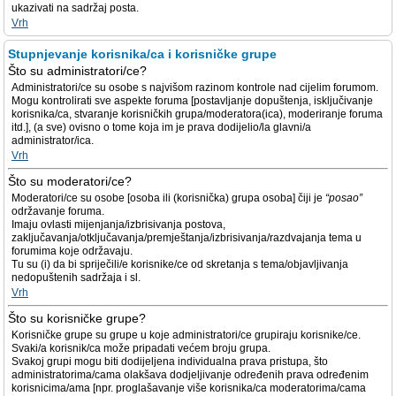
ukazivati na sadržaj posta.
Vrh
Stupnjevanje korisnika/ca i korisničke grupe
Što su administratori/ce?
Administratori/ce su osobe s najvišom razinom kontrole nad cijelim forumom.
Mogu kontrolirati sve aspekte foruma [postavljanje dopuštenja, isključivanje
korisnika/ca, stvaranje korisničkih grupa/moderatora(ica), moderiranje foruma
itd.], (a sve) ovisno o tome koja im je prava dodijelio/la glavni/a
administrator/ica.
Vrh
Što su moderatori/ce?
Moderatori/ce su osobe [osoba ili (korisnička) grupa osoba] čiji je
“posao”
održavanje foruma.
Imaju ovlasti mijenjanja/izbrisivanja postova,
zaključavanja/otključavanja/premještanja/izbrisivanja/razdvajanja tema u
forumima koje održavaju.
Tu su (i) da bi spriječili/e korisnike/ce od skretanja s tema/objavljivanja
nedopuštenih sadržaja i sl.
Vrh
Što su korisničke grupe?
Korisničke grupe su grupe u koje administratori/ce grupiraju korisnike/ce.
Svaki/a korisnik/ca može pripadati većem broju grupa.
Svakoj grupi mogu biti dodijeljena individualna prava pristupa, što
administratorima/cama olakšava dodjeljivanje određenih prava određenim
korisnicima/ama [npr. proglašavanje više korisnika/ca moderatorima/cama