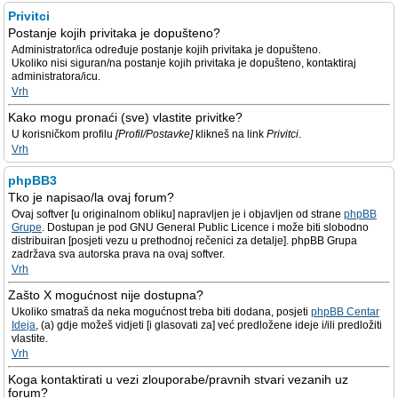
Privitci
Postanje kojih privitaka je dopušteno?
Administrator/ica određuje postanje kojih privitaka je dopušteno.
Ukoliko nisi siguran/na postanje kojih privitaka je dopušteno, kontaktiraj
administratora/icu.
Vrh
Kako mogu pronaći (sve) vlastite privitke?
U korisničkom profilu
[Profil/Postavke]
klikneš na link
Privitci
.
Vrh
phpBB3
Tko je napisao/la ovaj forum?
Ovaj softver [u originalnom obliku] napravljen je i objavljen od strane
phpBB
Grupe
. Dostupan je pod GNU General Public Licence i može biti slobodno
distribuiran [posjeti vezu u prethodnoj rečenici za detalje]. phpBB Grupa
zadržava sva autorska prava na ovaj softver.
Vrh
Zašto X mogućnost nije dostupna?
Ukoliko smatraš da neka mogućnost treba biti dodana, posjeti
phpBB Centar
Ideja
, (a) gdje možeš vidjeti [i glasovati za] već predložene ideje i/ili predložiti
vlastite.
Vrh
Koga kontaktirati u vezi zlouporabe/pravnih stvari vezanih uz
forum?