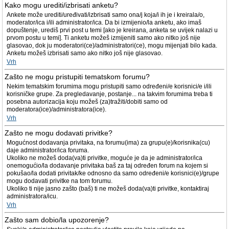
Kako mogu urediti/izbrisati anketu?
Ankete može urediti/uređivati/izbrisati samo ona/j koja/i ih je i kreirala/o,
moderator/ica i/ili administrator/ica. Da bi izmijenio/la anketu, ako imaš
dopuštenje, urediš prvi post u temi [ako je kreirana, anketa se uvijek nalazi u
prvom postu u temi]. Ti anketu možeš izmijeniti samo ako nitko još nije
glasovao, dok ju moderatori(ce)/administratori(ce), mogu mijenjati bilo kada.
Anketu možeš izbrisati samo ako nitko još nije glasovao.
Vrh
Zašto ne mogu pristupiti tematskom forumu?
Nekim tematskim forumima mogu pristupiti samo određeni/e korisnici/e i/ili
korisničke grupe. Za pregledavanje, postanje... na takvim forumima treba ti
posebna autorizacija koju možeš (za)tražiti/dobiti samo od
moderatora(ice)/administratora(ice).
Vrh
Zašto ne mogu dodavati privitke?
Mogućnost dodavanja privitaka, na forumu(ima) za grupu(e)/korisnika(cu)
daje administrator/ica foruma.
Ukoliko ne možeš doda(va)ti privitke, moguće je da je administrator/ica
onemogućio/la dodavanje privitaka baš za taj određen forum na kojem si
pokušao/la dodati privitak/ke odnosno da samo određeni/e korisnici(e)/grupe
mogu dodavati privitke na tom forumu.
Ukoliko ti nije jasno zašto (baš) ti ne možeš doda(va)ti privitke, kontaktiraj
administratora/icu.
Vrh
Zašto sam dobio/la upozorenje?