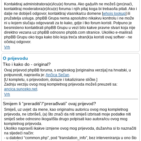
Kontaktiraj administratora(e)/icu(e) foruma. Ako ga/ju/ih ne možeš (pro)naći,
kontaktiraj moderatora(e)/icu(e) foruma i njih pitaj koga bi trebao/la pitati. Ako i
dalje ne dobiješ odgovor, kontaktiraj vlasnika/cu domene [
whois lookup
] ili
pružatelja usluga. phpBB Grupa nema apsolutno nikakvu kontrolu i ne može
ni u kojem slučaju odgovarati za to kako, gdje i tko forum koristi. Potpuno je
besmisleno kontaktirati phpBB Grupu u vezi bilo kakve pravne stvari koja nije
direktno vezana uz phpBB odnosno phpbb.com stranice. Ukoliko e-mailiraš
phpBB Grupu oko toga kako bilo koja treća stran(k)a koristi ovaj softver - ne
očekuj odgovor.
Vrh
O prijevodu
Tko i kako do - original?
Ovaj prijevod phpBB foruma, s engleskog [originalna verzija] na hrvatski, u
potpunosti, napravila je:
Ančica Sečan
.
[U kompletu, s prijevodom, dolaze i lokalizirane sličke.]
Zadnju verziju ovog mog kompletnog prijevoda možeš preuzeti sa:
ancica.sunceko.net
.
Vrh
Smijem li “preraditi”/“prerađivati” ovaj prijevod?
Smiješ, uz uvjet: da mene, kao originalnu autoricu ovog mog kompletnog
prijevoda, ne izbrišeš, (a) što znači da niti smiješ izbrisati moje podatke niti
smiješ sebe odnosno ikoga/išta drugo potpisati kao autora/icu ovog mog
kompletnog prijevoda.
Ukoliko napraviš ikakve izmjene ovog mog prijevoda, dužan/na si to naznačiti
na sljedeći način:
- u datoteci “common.php”, pod “translation_info”, bez interveniranja u ono što