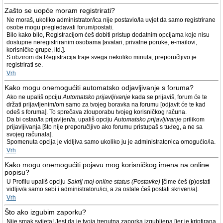
Zašto se uopće moram registrirati?
Ne moraš, ukoliko administrator/ica nije postavio/la uvjet da samo registrirane
osobe mogu pregledavati forum/postati.
Bilo kako bilo, Registracijom ćeš dobiti pristup dodatnim opcijama koje nisu
dostupne neregistriranim osobama [avatari, privatne poruke, e-mailovi,
korisničke grupe, itd.].
S obzirom da Registracija traje svega nekoliko minuta, preporučljivo je
registrirati se.
Vrh
Kako mogu onemogućiti automatsko odjavljivanje s foruma?
Ako ne upališ opciju
Automatsko prijavljivanje
kada se prijaviš, forum će te
držati prijavljenim/om samo za tvojeg boravka na forumu [odjavit će te kad
odeš s foruma]. To sprečava zlouporabu tvojeg korisničkog računa.
Da bi ostao/la prijavljen/a, upališ opciju
Automatsko prijavljivanje
prilikom
prijavljivanja [što nije preporučljivo ako forumu pristupaš s tuđeg, a ne sa
svojeg računala].
Spomenuta opcija je vidljiva samo ukoliko ju je administrator/ica omogućio/la.
Vrh
Kako mogu onemogućiti pojavu mog korisničkog imena na online
popisu?
U Profilu upališ opciju
Sakrij moj online status (Postavke)
[čime ćeš (p)ostati
vidljiv/a samo sebi i administratoru/ici, a za ostale ćeš postati skriven/a].
Vrh
Što ako izgubim zaporku?
Nije smak svijeta! Jest da je tvoja trenutna zaporka izgubljena [jer je kriptirana