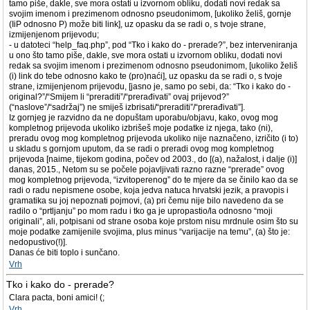
tamo piše, dakle, sve mora ostati u izvornom obliku, dodati novi redak sa
svojim imenom i prezimenom odnosno pseudonimom, [ukoliko želiš, gornje
(IiP odnosno P) može biti link], uz opasku da se radi o, s tvoje strane,
izmijenjenom prijevodu;
- u datoteci “help_faq.php”, pod “Tko i kako do - prerade?”, bez interveniranja
u ono što tamo piše, dakle, sve mora ostati u izvornom obliku, dodati novi
redak sa svojim imenom i prezimenom odnosno pseudonimom, [ukoliko želiš
(i) link do tebe odnosno kako te (pro)naći], uz opasku da se radi o, s tvoje
strane, izmijenjenom prijevodu, [jasno je, samo po sebi, da: “Tko i kako do -
original?”/“Smijem li “preraditi”/“prerađivati” ovaj prijevod?”
(“naslove”/“sadržaj”) ne smiješ izbrisati/“preraditi”/“prerađivati”].
Iz gornjeg je razvidno da ne dopuštam uporabu/objavu, kako, ovog mog
kompletnog prijevoda ukoliko izbrišeš moje podatke iz njega, tako (ni),
preradu ovog mog kompletnog prijevoda ukoliko nije naznačeno, izričito (i to)
u skladu s gornjom uputom, da se radi o preradi ovog mog kompletnog
prijevoda [naime, tijekom godina, počev od 2003., do [(a), nažalost, i dalje (i)]
danas, 2015., Netom su se počele pojavljivati razno razne “prerade” ovog
mog kompletnog prijevoda, “izvitoperenog” do te mjere da se činilo kao da se
radi o radu nepismene osobe, koja jedva natuca hrvatski jezik, a pravopis i
gramatika su joj nepoznati pojmovi, (a) pri čemu nije bilo navedeno da se
radilo o “prtljanju” po mom radu i tko ga je upropastio/la odnosno “moji
originali”, ali, potpisani od strane osoba koje prstom nisu mrdnule osim što su
moje podatke zamijenile svojima, plus minus “varijacije na temu”, (a) što je:
nedopustivo(!)].
Danas će biti toplo i sunčano.
Vrh
Tko i kako do - prerade?
Clara pacta, boni amici! (;
Vrh