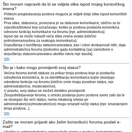
Što moram napraviti da bi se vidjela slika ispod mojeg korisničkog
imena?
Prilikom pregledavanja postova moguće je vidjeti dvije slike ispod korisničkih
imena.
Prva slika, statusnica, povezana je sa statusom korisnika/ce; obično su to
zvjezdice/blokovi koji označavaju: koliko je postova postao/la korisnik/ca
odnosno funkciju korisnika/ce na forumu [npr. administrator/ica].
Ispod nje se može nalaziti veća slika zvana avatar [obično
jedinstvena/osobna za svakog/u korisnika/cu].
Dopuštenja o korištenju statusnica/avatara, kao i izbor dostupnosti istih, daje
administrator/ica foruma [slobodno ga/ju kontaktiraj (sa) zamolbom o
dopuštenju statusnica/avatara ukoliko isto/a nije dao/la].
Vrh
Što je i kako mogu promijeniti svoj status?
Većina foruma koristi statuse za prikaz broja postova koje je postao/la
određeni/a korisnik/ca, te za identifikaciju korisnika/ca koji/e obavljaju
određene funkcije na forumu [obično oni/e imaju poseban status, npr.
administratori/ce, moderatori/ce].
U pravilu, svoj status ne možeš direktno promijeniti.
Zloupotrebljavanje foruma, u smislu postanja puno postova samo zato da bi
se dosegao što veći status, nema nikakvog smisla jer
administratori(ce)/moderatori(ce) mogu
smanjiti
nečiji status [npr. smanjenjem
broja postova...].
Vrh
Zašto se moram prijaviti ako želim korisniku/ci foruma poslati e-
mail?