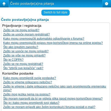
Često postavlje(a)na pitanja
Switch to full style
Često postavlje(a)na pitanja
Prijavljivanje i registracija
Zašto se ne mogu prijaviti?
Zašto se uopće moram registrirati?
Kako mogu onemogućiti automatsko odjavljivanje s foruma?
Kako mogu onemogućiti pojavu mog korisničkog imena na online popisu?
Što ako izgubim zaporku?
Zašto se uopće ne mogu prijaviti?
Zašto se više ne mogu prijaviti?
Što je COPPA?
Zašto se ne mogu registrirati?
Što “Izbriši sve kolačiće” radi?
Korisničke postavke
Kako mogu promijeniti svoje postavke?
Zašto je vrijeme prikazano netočno?
Zašto je vrijeme i dalje prikazano netočno iako sam promijenio/la vremensku
zonu?
Zašto mog jezika nema na popisu?
Što moram napraviti da bi se vidjela slika ispod mojeg korisničkog imena?
Što je i kako mogu promijeniti svoj status?
Zašto se moram prijaviti ako želim korisniku/ci foruma poslati e-mail?