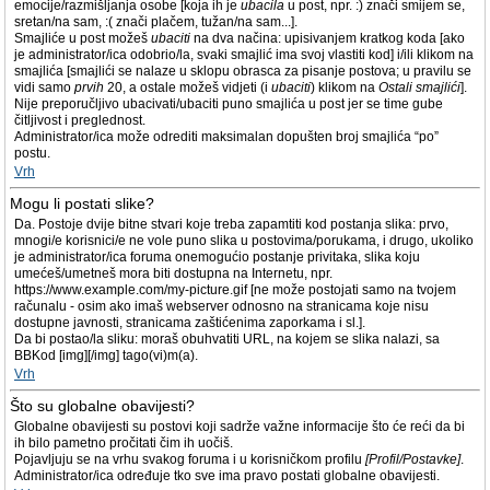
emocije/razmišljanja osobe [koja ih je
ubacila
u post, npr. :) znači smijem se,
sretan/na sam, :( znači plačem, tužan/na sam...].
Smajliće u post možeš
ubaciti
na dva načina: upisivanjem kratkog koda [ako
je administrator/ica odobrio/la, svaki smajlić ima svoj vlastiti kod] i/ili klikom na
smajlića [smajlići se nalaze u sklopu obrasca za pisanje postova; u pravilu se
vidi samo
prvih
20, a ostale možeš vidjeti (i
ubaciti
) klikom na
Ostali smajlići
].
Nije preporučljivo ubacivati/ubaciti puno smajlića u post jer se time gube
čitljivost i preglednost.
Administrator/ica može odrediti maksimalan dopušten broj smajlića “po”
postu.
Vrh
Mogu li postati slike?
Da. Postoje dvije bitne stvari koje treba zapamtiti kod postanja slika: prvo,
mnogi/e korisnici/e ne vole puno slika u postovima/porukama, i drugo, ukoliko
je administrator/ica foruma onemogućio postanje privitaka, slika koju
umećeš/umetneš mora biti dostupna na Internetu, npr.
https://www.example.com/my-picture.gif [ne može postojati samo na tvojem
računalu - osim ako imaš webserver odnosno na stranicama koje nisu
dostupne javnosti, stranicama zaštićenima zaporkama i sl.].
Da bi postao/la sliku: moraš obuhvatiti URL, na kojem se slika nalazi, sa
BBKod [img][/img] tago(vi)m(a).
Vrh
Što su globalne obavijesti?
Globalne obavijesti su postovi koji sadrže važne informacije što će reći da bi
ih bilo pametno pročitati čim ih uočiš.
Pojavljuju se na vrhu svakog foruma i u korisničkom profilu
[Profil/Postavke]
.
Administrator/ica određuje tko sve ima pravo postati globalne obavijesti.