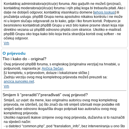
Kontaktiraj administratora(e)/icu(e) foruma. Ako ga/ju/ih ne možeš (pro)naći,
kontaktiraj moderatora(e)/icu(e) foruma i njih pitaj koga bi trebao/la pitati. Ako i
dalje ne dobiješ odgovor, kontaktiraj vlasnika/cu domene [
whois lookup
] ili
pružatelja usluga. phpBB Grupa nema apsolutno nikakvu kontrolu i ne može
ni u kojem slučaju odgovarati za to kako, gdje i tko forum koristi. Potpuno je
besmisleno kontaktirati phpBB Grupu u vezi bilo kakve pravne stvari koja nije
direktno vezana uz phpBB odnosno phpbb.com stranice. Ukoliko e-mailiraš
phpBB Grupu oko toga kako bilo koja treća stran(k)a koristi ovaj softver - ne
očekuj odgovor.
Vrh
O prijevodu
Tko i kako do - original?
Ovaj prijevod phpBB foruma, s engleskog [originalna verzija] na hrvatski, u
potpunosti, napravila je:
Ančica Sečan
.
[U kompletu, s prijevodom, dolaze i lokalizirane sličke.]
Zadnju verziju ovog mog kompletnog prijevoda možeš preuzeti sa:
ancica.sunceko.net
.
Vrh
Smijem li “preraditi”/“prerađivati” ovaj prijevod?
Smiješ, uz uvjet: da mene, kao originalnu autoricu ovog mog kompletnog
prijevoda, ne izbrišeš, (a) što znači da niti smiješ izbrisati moje podatke niti
smiješ sebe odnosno ikoga/išta drugo potpisati kao autora/icu ovog mog
kompletnog prijevoda.
Ukoliko napraviš ikakve izmjene ovog mog prijevoda, dužan/na si to naznačiti
na sljedeći način:
- u datoteci “common.php”, pod “translation_info”, bez interveniranja u ono što