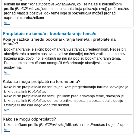
Klikom na link
Pronađi postove korisnika/ce
, koji se nalazi u korisničkom
profilu
[Profil/Postavke]
odnosno na stranici koja prikazuje (tvoj) profil, možeš
pronaći vlastite postove, dok teme koje si pokrenuo/la možeš pronaći
naprednim pretražnikom.
Vrh
Pretplata/e na temu/e i bookmarkiranje tema/e
Koja je razlika između bookmarkiranja teme/a i pretplate na
temu/e?
Bookmarkiranje je slično bookmarkiranju stranica preglednikom. Nećeš biti
obaviješten/a o novim postovima, ali se (kasnije) možeš vratiti na temu bez
traženja iste, dovoljno je kliknuti na nju na popisu bookmarkiranih tema.
Pretplatom na temu/forum omogućit ćeš primanje obavijesti o novim
postovima.
Vrh
Kako se mogu pretplatiti na forum/temu?
Kako bi se pretplatio/la na forum, prilikom pregledavanja foruma, dovoljno je
kliknuti na link
Pretplati se
.
Kako bi se pretplatio/la na temu, prilikom pregledavanja teme, dovoljno je
kliknuti na link
Pretplati se
odnosno prilikom postanja posta, upaliti opciju
Obavijesti me kad odgovor bude postan
.
Vrh
Kako se mogu odpretplatiti?
U korisničkom profilu
[Profil/Postavke]
klikneš na link
Pretplate
i slijediš upute.
Vrh