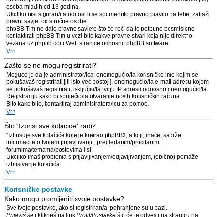
osoba mlađih od 13 godina.
Ukoliko nisi siguran/na odnosi li se spomenuto pravno pravilo na tebe, zatraži
pravni savjet od stručne osobe.
phpBB Tim ne daje pravne savjete što će reći da je potpuno besmisleno
kontaktirati phpBB Tim u vezi bilo kakve pravne stvari koja nije direktno
vezana uz phpbb.com Web stranice odnosno phpBB software.
Vrh
Zašto se ne mogu registrirati?
Moguće je da je administrator/ica: onemogućio/la korisničko ime kojim se
pokušavaš registrirati [ili isto već postoji], onemogućio/la e-mail adresu kojom
se pokušavaš registrirati, isključio/la tvoju IP adresu odnosno onemogućio/la
Registraciju kako bi spriječio/la otvaranje novih korisničkih računa.
Bilo kako bilo, kontaktiraj administratora/icu za pomoć.
Vrh
Što “Izbriši sve kolačiće” radi?
“Izbrisuje sve kolačiće koje je kreirao phpBB3, a koji, inače, sadrže
informacije o tvojem prijavljivanju, pregledanim/pročitanim
forumima/temama/postovima i sl.
Ukoliko imaš problema s prijavljivanjem/odjavljivanjem, (obično) pomaže
izbrisivanje kolačića.
Vrh
Korisničke postavke
Kako mogu promijeniti svoje postavke?
Sve tvoje postavke, ako si registriran/a, pohranjene su u bazi.
Prijaviš se
i klikneš na link
Profil/Postavke
što će te odvesti na stranicu na