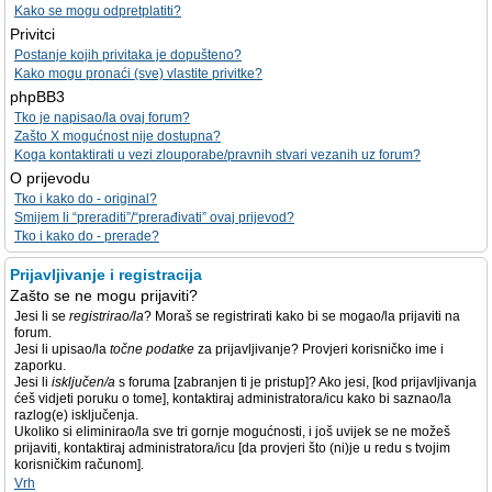
Kako se mogu odpretplatiti?
Privitci
Postanje kojih privitaka je dopušteno?
Kako mogu pronaći (sve) vlastite privitke?
phpBB3
Tko je napisao/la ovaj forum?
Zašto X mogućnost nije dostupna?
Koga kontaktirati u vezi zlouporabe/pravnih stvari vezanih uz forum?
O prijevodu
Tko i kako do - original?
Smijem li “preraditi”/“prerađivati” ovaj prijevod?
Tko i kako do - prerade?
Prijavljivanje i registracija
Zašto se ne mogu prijaviti?
Jesi li se
registrirao/la
? Moraš se registrirati kako bi se mogao/la prijaviti na
forum.
Jesi li upisao/la
točne podatke
za prijavljivanje? Provjeri korisničko ime i
zaporku.
Jesi li
isključen/a
s foruma [zabranjen ti je pristup]? Ako jesi, [kod prijavljivanja
ćeš vidjeti poruku o tome], kontaktiraj administratora/icu kako bi saznao/la
razlog(e) isključenja.
Ukoliko si eliminirao/la sve tri gornje mogućnosti, i još uvijek se ne možeš
prijaviti, kontaktiraj administratora/icu [da provjeri što (ni)je u redu s tvojim
korisničkim računom].
Vrh