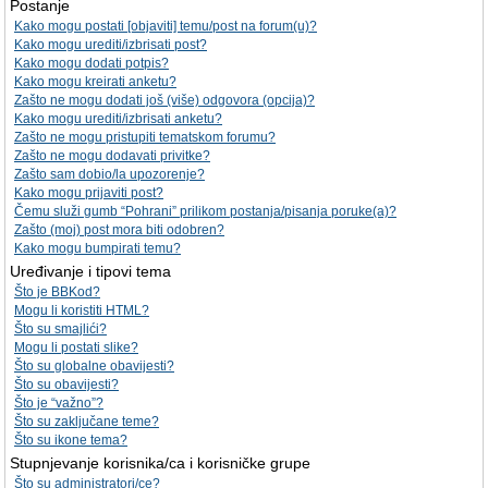
Postanje
Kako mogu postati [objaviti] temu/post na forum(u)?
Kako mogu urediti/izbrisati post?
Kako mogu dodati potpis?
Kako mogu kreirati anketu?
Zašto ne mogu dodati još (više) odgovora (opcija)?
Kako mogu urediti/izbrisati anketu?
Zašto ne mogu pristupiti tematskom forumu?
Zašto ne mogu dodavati privitke?
Zašto sam dobio/la upozorenje?
Kako mogu prijaviti post?
Čemu služi gumb “Pohrani” prilikom postanja/pisanja poruke(a)?
Zašto (moj) post mora biti odobren?
Kako mogu bumpirati temu?
Uređivanje i tipovi tema
Što je BBKod?
Mogu li koristiti HTML?
Što su smajlići?
Mogu li postati slike?
Što su globalne obavijesti?
Što su obavijesti?
Što je “važno”?
Što su zaključane teme?
Što su ikone tema?
Stupnjevanje korisnika/ca i korisničke grupe
Što su administratori/ce?