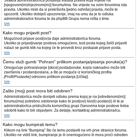
Svaki/a administrator/ica postavlja vlastita pravila koja vrijede na
[njegovom(im)/njezinom(im)] forumu/ima. Ne vrijede na svim forumima ista
pravila. Ukoliko misli da si prekršio/la [jedno od/više] pravila, može te
upozoriti. Ukoliko dobiješ upozorenje, imaj na umu da je to odluka
administratora/ice foruma te da phpBB Grupa nema ništa s time.
Vrh
Kako mogu prijaviti post?
Mogućnost prijave post(ov)a daje administrator/ica foruma.
Ukoliko je prijavljivanje postova omogućeno, kod posta kojeg želiš prijaviti
nalazi se gumb klik na kojeg će te provesti kroz postupak prijave posta.
Vrh
Čemu služi gumb “Pohrani” prilikom postanja/pisanja poruke(a)?
Omogućuje pohranjivanje [skice] posta/poruke, koji/a naknadno može biti
završen/a i postan/poslana, a što je moguće iz korisničkog profila
[Profil/Postavke]
odnosno prilikom postanja [
Učitaj
].
Vrh
Zašto (moj) post mora biti odobren?
Administrator/ica može donijeti odluku prema kojoj je na [određenom(im)]
forumu(ima) potrebno odobrenje kako bi post(ovi) bio(li) postan(i) ili te je
administrator/ica pridružio/la korisničkoj grupi članovima koje postove treba
odobriti kako bi bili objavljeni. Za detalje, kontaktiraj administratora/icu.
Vrh
Kako mogu bumpirati temu?
Klikom na link “Bumpiraj” što će temu postaviti na vrh prve stranice foruma.
Ukoliko ne vidiš link, bumpiranje je ili onemogućeno ili mora proći određen