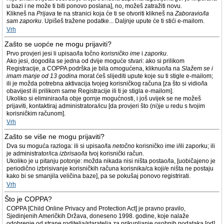
u bazi i ne može ti biti ponovo poslana], no, možeš zatražiti novu.
Klikneš na
Prijava
te na stranici koja će ti se otvoriti klikneš na
Zaboravio/la
sam zaporku
. Upišeš tražene podatke... Daljnje upute će ti stići e-mailom.
Vrh
Zašto se uopće ne mogu prijaviti?
Prvo provjeri jesi li upisao/la točno
korisničko ime
i
zaporku
.
Ako jesi, dogodila se jedna od dvije moguće stvari: ako si prilikom
Registracije, a COPPA podrška je bila omogućena, kliknuo/la na
Slažem se i
imam manje od 13 godina
morat ćeš slijediti upute koje su ti stigle e-mailom;
ili je možda potrebna aktivacija tvojeg korisničkog računa [za što si vidio/la
obavijest ili prilikom same Registracije ili ti je stigla e-mailom].
Ukoliko si eliminirao/la obje gornje mogućnosti, i još uvijek se ne možeš
prijaviti, kontaktiraj administratora/icu [da provjeri što (ni)je u redu s tvojim
korisničkim računom].
Vrh
Zašto se više ne mogu prijaviti?
Dva su moguća razloga: ili si upisao/la
netočno
korisničko ime i/ili zaporku; ili
je administrator/ica
izbrisao/la
tvoj korisnički račun.
Ukoliko je u pitanju potonje: možda nikada nisi ništa postao/la, [uobičajeno je
periodično izbrisivanje korisničkih računa korisnika/ca koji/e ništa ne postaju
kako bi se smanjila veličina baze], pa se pokušaj ponovo registrirati.
Vrh
Što je COPPA?
COPPA [Child Online Privacy and Protection Act] je pravno pravilo,
Sjedinjenih Američkih Država, doneseno 1998. godine, koje nalaže
odobrenje od strane roditelja/staratelja za prikupljanje osobnih podataka [od]