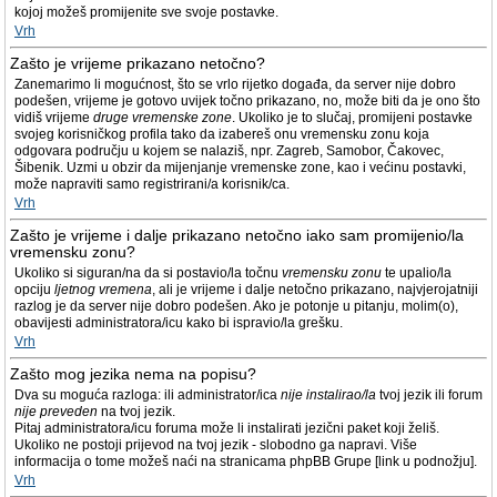
kojoj možeš promijenite sve svoje postavke.
Vrh
Zašto je vrijeme prikazano netočno?
Zanemarimo li mogućnost, što se vrlo rijetko događa, da server nije dobro
podešen, vrijeme je gotovo uvijek točno prikazano, no, može biti da je ono što
vidiš vrijeme
druge vremenske zone
. Ukoliko je to slučaj, promijeni postavke
svojeg korisničkog profila tako da izabereš onu vremensku zonu koja
odgovara području u kojem se nalaziš, npr. Zagreb, Samobor, Čakovec,
Šibenik. Uzmi u obzir da mijenjanje vremenske zone, kao i većinu postavki,
može napraviti samo registrirani/a korisnik/ca.
Vrh
Zašto je vrijeme i dalje prikazano netočno iako sam promijenio/la
vremensku zonu?
Ukoliko si siguran/na da si postavio/la točnu
vremensku zonu
te upalio/la
opciju
ljetnog vremena
, ali je vrijeme i dalje netočno prikazano, najvjerojatniji
razlog je da server nije dobro podešen. Ako je potonje u pitanju, molim(o),
obavijesti administratora/icu kako bi ispravio/la grešku.
Vrh
Zašto mog jezika nema na popisu?
Dva su moguća razloga: ili administrator/ica
nije instalirao/la
tvoj jezik ili forum
nije preveden
na tvoj jezik.
Pitaj administratora/icu foruma može li instalirati jezični paket koji želiš.
Ukoliko ne postoji prijevod na tvoj jezik - slobodno ga napravi. Više
informacija o tome možeš naći na stranicama phpBB Grupe [link u podnožju].
Vrh