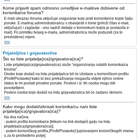
Kome prijaviti spam odnosno uvredljive e-mailove dobivene od
korisnika/ce foruma?
E-mail obrazac foruma uključuje osiguranje koje prati korisnike/ce koji/e šalju
poruke. E-mailiraj administratora/icu s obavijesti o tome [priloži čitav e-mail,
uključujući i zaglavlje - ono sadrži detalje o korisniku/ci koji/a je poslao/la e-
mail]. Po primitku tvojeg e-maila, administrator/ica može poduzeti (za to
predviđene) mjere.
Vrh
Prijatelji/ce i gnjavatori/ce
Što su liste prijatelja(ica)/gnjavatora(ica)?
Liste prijatelja(ica)/gnjavatora(ica) služe “organiziranju ostalih korisnika/ca
foruma”.
Osobe koje dodaš na listu prijatelja/ica bit će izlistane u korisničkom profilu
[Profil/Postavke]
kako bi bez pretraživanja mogao/la vidjeti njihov online
status te im poslati privatne poruke. Postovi i sl. tih osoba mogu biti
posvijetljeni.
Postovi osoba koje dodaš na listu gnjavatora/ica bit će zadano skriveni.
Vrh
Kako mogu dodati/izbrisati korisnika/cu na/s liste
prijatelja(ica)/gnjavatora(ica)?
Na dva načina:
- putem profila korisnika/ce [klikom na link dodaješ ga/ju na listu
prijatelja(ica)/gnjavatora(ica)];
- putem korisničkog profila
[Profil/Postavke]
[upisivanjem korisničkog/ih imena
u za to predviđeno polje].