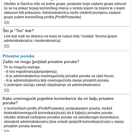
Ukoliko si član/ica više od jedne grupe, postavke tvoje zadane grupe odnosit
će se na prikaz tvojeg korisničkog imena u smislu kojom će bojom te s kojim
statusom biti prikazano. Administrator/ica može odobriti promjenu zadane
grupe putem korisničkog profila
[Profil/Postavke]
.
Vrh
Što je “Tim” link?
Link koji vodi na stranicu na kojoj se nalazi lista “osoblja” foruma [popis
administratora/ica i moderatora/ica].
Vrh
Privatne poruke
Zašto ne mogu [po]slati privatne poruke?
Tri su moguća razloga:
- ili nisi registriran(a)/prijavljen(a);
- ili je administrator/ica onemogućio/la privatne poruke za cijeli forum;
- ili je administrator/ica tebi onemogućio/la slanje privatnih poruka.
U potonjem slučaju zatraži objašnjenje od administratora/ice.
Vrh
Kako onemogućiti pojedine korisnike/ce da mi šalju privatne
poruke?
U korisničkom profilu
[Profil/Postavke]
, postavljanjem pravila, možeš
blokirati/onemogućiti korisnika(e)/cu(e) da ti šalje(u) privatne poruke.
Ukoliko dobivaš neželjene privatne poruke od određenog/e korisnika/ce,
obavijesti administratora/icu [ima ovlasti spriječiti korisnika(e)/cu(e) u slanju
privatnih poruka ikome].
Vrh