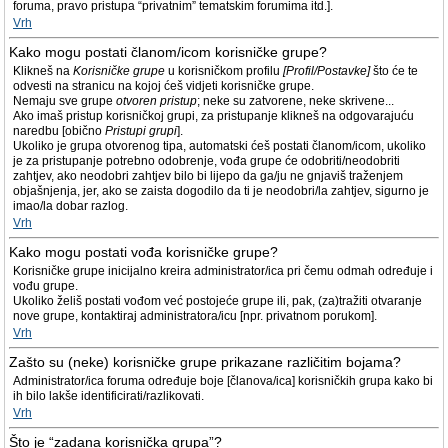
foruma, pravo pristupa “privatnim” tematskim forumima itd.].
Vrh
Kako mogu postati članom/icom korisničke grupe?
Klikneš na
Korisničke grupe
u korisničkom profilu
[Profil/Postavke]
što će te
odvesti na stranicu na kojoj ćeš vidjeti korisničke grupe.
Nemaju sve grupe
otvoren pristup
; neke su zatvorene, neke skrivene...
Ako imaš pristup korisničkoj grupi, za pristupanje klikneš na odgovarajuću
naredbu [obično
Pristupi grupi
].
Ukoliko je grupa otvorenog tipa, automatski ćeš postati članom/icom, ukoliko
je za pristupanje potrebno odobrenje, vođa grupe će odobriti/neodobriti
zahtjev, ako neodobri zahtjev bilo bi lijepo da ga/ju ne gnjaviš traženjem
objašnjenja, jer, ako se zaista dogodilo da ti je neodobri/la zahtjev, sigurno je
imao/la dobar razlog.
Vrh
Kako mogu postati vođa korisničke grupe?
Korisničke grupe inicijalno kreira administrator/ica pri čemu odmah određuje i
vođu grupe.
Ukoliko želiš postati vođom već postojeće grupe ili, pak, (za)tražiti otvaranje
nove grupe, kontaktiraj administratora/icu [npr. privatnom porukom].
Vrh
Zašto su (neke) korisničke grupe prikazane različitim bojama?
Administrator/ica foruma određuje boje [članova/ica] korisničkih grupa kako bi
ih bilo lakše identificirati/razlikovati.
Vrh
Što je “zadana korisnička grupa”?