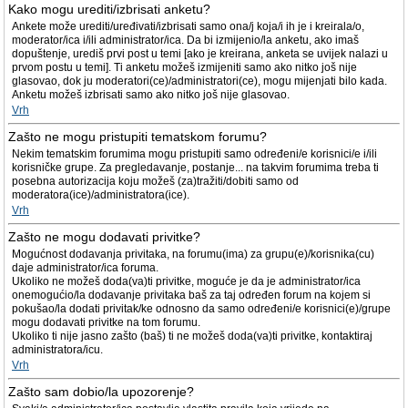
Kako mogu urediti/izbrisati anketu?
Ankete može urediti/uređivati/izbrisati samo ona/j koja/i ih je i kreirala/o,
moderator/ica i/ili administrator/ica. Da bi izmijenio/la anketu, ako imaš
dopuštenje, urediš prvi post u temi [ako je kreirana, anketa se uvijek nalazi u
prvom postu u temi]. Ti anketu možeš izmijeniti samo ako nitko još nije
glasovao, dok ju moderatori(ce)/administratori(ce), mogu mijenjati bilo kada.
Anketu možeš izbrisati samo ako nitko još nije glasovao.
Vrh
Zašto ne mogu pristupiti tematskom forumu?
Nekim tematskim forumima mogu pristupiti samo određeni/e korisnici/e i/ili
korisničke grupe. Za pregledavanje, postanje... na takvim forumima treba ti
posebna autorizacija koju možeš (za)tražiti/dobiti samo od
moderatora(ice)/administratora(ice).
Vrh
Zašto ne mogu dodavati privitke?
Mogućnost dodavanja privitaka, na forumu(ima) za grupu(e)/korisnika(cu)
daje administrator/ica foruma.
Ukoliko ne možeš doda(va)ti privitke, moguće je da je administrator/ica
onemogućio/la dodavanje privitaka baš za taj određen forum na kojem si
pokušao/la dodati privitak/ke odnosno da samo određeni/e korisnici(e)/grupe
mogu dodavati privitke na tom forumu.
Ukoliko ti nije jasno zašto (baš) ti ne možeš doda(va)ti privitke, kontaktiraj
administratora/icu.
Vrh
Zašto sam dobio/la upozorenje?