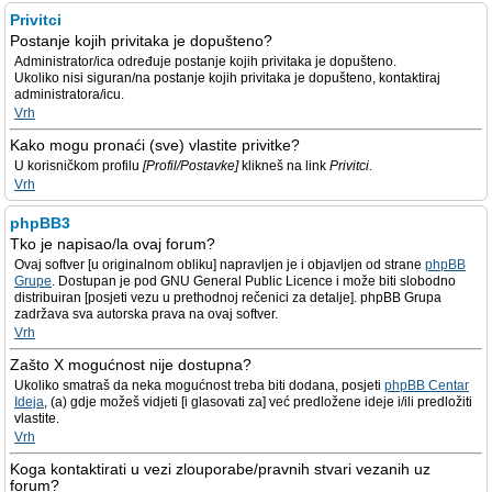
Privitci
Postanje kojih privitaka je dopušteno?
Administrator/ica određuje postanje kojih privitaka je dopušteno.
Ukoliko nisi siguran/na postanje kojih privitaka je dopušteno, kontaktiraj
administratora/icu.
Vrh
Kako mogu pronaći (sve) vlastite privitke?
U korisničkom profilu
[Profil/Postavke]
klikneš na link
Privitci
.
Vrh
phpBB3
Tko je napisao/la ovaj forum?
Ovaj softver [u originalnom obliku] napravljen je i objavljen od strane
phpBB
Grupe
. Dostupan je pod GNU General Public Licence i može biti slobodno
distribuiran [posjeti vezu u prethodnoj rečenici za detalje]. phpBB Grupa
zadržava sva autorska prava na ovaj softver.
Vrh
Zašto X mogućnost nije dostupna?
Ukoliko smatraš da neka mogućnost treba biti dodana, posjeti
phpBB Centar
Ideja
, (a) gdje možeš vidjeti [i glasovati za] već predložene ideje i/ili predložiti
vlastite.
Vrh
Koga kontaktirati u vezi zlouporabe/pravnih stvari vezanih uz
forum?