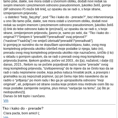
tamo piše, dakle, sve mora ostati u izvornom obliku, dodati novi redak sa
svojim imenom i prezimenom odnosno pseudonimom, [ukoliko želiš, gornje
(IiP odnosno P) može biti link], uz opasku da se radi o, s tvoje strane,
izmijenjenom prijevodu;
- u datoteci “help_faq.php”, pod “Tko i kako do - prerade?”, bez interveniranja
u ono što tamo piše, dakle, sve mora ostati u izvornom obliku, dodati novi
redak sa svojim imenom i prezimenom odnosno pseudonimom, [ukoliko želiš
(i) link do tebe odnosno kako te (pro)naći], uz opasku da se radi o, s tvoje
strane, izmijenjenom prijevodu, [jasno je, samo po sebi, da: “Tko i kako do -
original?”/“Smijem li “preraditi”/“prerađivati” ovaj prijevod?”
(“naslove”/“sadržaj”) ne smiješ izbrisati/“preraditi”/“prerađivati”].
Iz gornjeg je razvidno da ne dopuštam uporabu/objavu, kako, ovog mog
kompletnog prijevoda ukoliko izbrišeš moje podatke iz njega, tako (ni),
preradu ovog mog kompletnog prijevoda ukoliko nije naznačeno, izričito (i to)
u skladu s gornjom uputom, da se radi o preradi ovog mog kompletnog
prijevoda [naime, tijekom godina, počev od 2003., do [(a), nažalost, i dalje (i)]
danas, 2015., Netom su se počele pojavljivati razno razne “prerade” ovog
mog kompletnog prijevoda, “izvitoperenog” do te mjere da se činilo kao da se
radi o radu nepismene osobe, koja jedva natuca hrvatski jezik, a pravopis i
gramatika su joj nepoznati pojmovi, (a) pri čemu nije bilo navedeno da se
radilo o “prtljanju” po mom radu i tko ga je upropastio/la odnosno “moji
originali”, ali, potpisani od strane osoba koje prstom nisu mrdnule osim što su
moje podatke zamijenile svojima, plus minus “varijacije na temu”, (a) što je:
nedopustivo(!)].
Danas će biti toplo i sunčano.
Vrh
Tko i kako do - prerade?
Clara pacta, boni amici! (;
Vrh