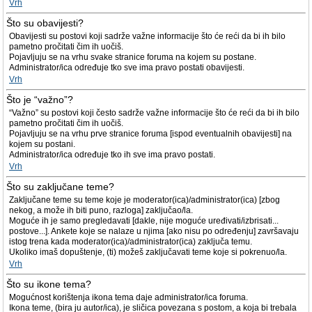
Vrh
Što su obavijesti?
Obavijesti su postovi koji sadrže važne informacije što će reći da bi ih bilo
pametno pročitati čim ih uočiš.
Pojavljuju se na vrhu svake stranice foruma na kojem su postane.
Administrator/ica određuje tko sve ima pravo postati obavijesti.
Vrh
Što je “važno”?
“Važno” su postovi koji često sadrže važne informacije što će reći da bi ih bilo
pametno pročitati čim ih uočiš.
Pojavljuju se na vrhu prve stranice foruma [ispod eventualnih obavijesti] na
kojem su postani.
Administrator/ica određuje tko ih sve ima pravo postati.
Vrh
Što su zaključane teme?
Zaključane teme su teme koje je moderator(ica)/administrator(ica) [zbog
nekog, a može ih biti puno, razloga] zaključao/la.
Moguće ih je samo pregledavati [dakle, nije moguće uređivati/izbrisati...
postove...]. Ankete koje se nalaze u njima [ako nisu po određenju] završavaju
istog trena kada moderator(ica)/administrator(ica) zaključa temu.
Ukoliko imaš dopuštenje, (ti) možeš zaključavati teme koje si pokrenuo/la.
Vrh
Što su ikone tema?
Mogućnost korištenja ikona tema daje administrator/ica foruma.
Ikona teme, (bira ju autor/ica), je sličica povezana s postom, a koja bi trebala