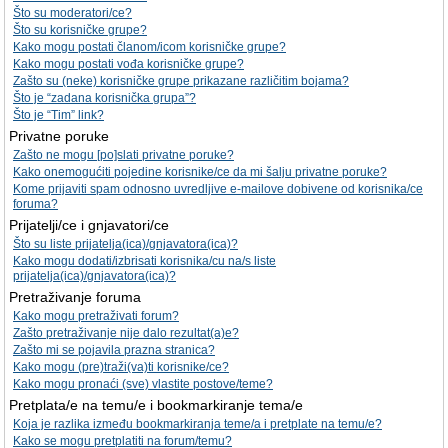
Što su moderatori/ce?
Što su korisničke grupe?
Kako mogu postati članom/icom korisničke grupe?
Kako mogu postati vođa korisničke grupe?
Zašto su (neke) korisničke grupe prikazane različitim bojama?
Što je “zadana korisnička grupa”?
Što je “Tim” link?
Privatne poruke
Zašto ne mogu [po]slati privatne poruke?
Kako onemogućiti pojedine korisnike/ce da mi šalju privatne poruke?
Kome prijaviti spam odnosno uvredljive e-mailove dobivene od korisnika/ce
foruma?
Prijatelji/ce i gnjavatori/ce
Što su liste prijatelja(ica)/gnjavatora(ica)?
Kako mogu dodati/izbrisati korisnika/cu na/s liste
prijatelja(ica)/gnjavatora(ica)?
Pretraživanje foruma
Kako mogu pretraživati forum?
Zašto pretraživanje nije dalo rezultat(a)e?
Zašto mi se pojavila prazna stranica?
Kako mogu (pre)traži(va)ti korisnike/ce?
Kako mogu pronaći (sve) vlastite postove/teme?
Pretplata/e na temu/e i bookmarkiranje tema/e
Koja je razlika između bookmarkiranja teme/a i pretplate na temu/e?
Kako se mogu pretplatiti na forum/temu?