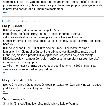
vremenski period od zadnjeg posta(nja)/bumpiranja. Temu možeš bumpirati i
postanjem posta, no, obrati pažnju na pravila foruma jer postoji mogućnost da
je pravilima zabranjeno bumpiranje postanjem.
Vrh
Uređivanje i tipovi tema
Što je BBKod?
BBKod je specijalna implementacija HTMLa.
Mogućnost korištenja BBKoda daje administrator/ica foruma
aktiviranjem/deaktiviranjem ove opcije. Bez obzira na to što je
administrator/ica odredio/la, opcionalno sam/a možeš (de)aktivirati korištenje
BBKoda.
BBKod je sličan HTMLu u stilu; tagovi se umeću u vitičaste zagrade [i]
[umjesto <i>] - što nudi veću kontrolu prikaza. Kod [tagovi] se može pisati
ručno, no, ovisno o predlošku kojeg koristiš, vidjet ćeš da je dodavanje
BBKoda postovima moguće i putem sučelja iznad prostora za post [poruku]
na obrascu za pisanje postova.
Za više informacija o BBKodu pogledaj Vodič kojemu možeš pristupiti sa
stranice za pisanje/uređivanje postova.
Vrh
Mogu li koristiti HTML?
Ne. Većinu onoga što je moguće dobiti/prikazati korištenjem HTMLa moguće
je dobiti/prikazati i korištenjem BBKoda.
Vrh
Što su smajlići?
Smajlići [Smileys/Emoticons] su male sličice koje
prikazuju