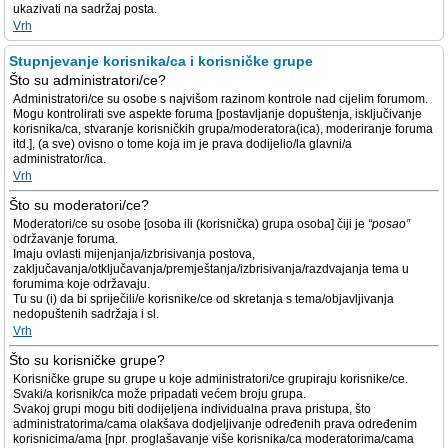
ukazivati na sadržaj posta.
Vrh
Stupnjevanje korisnika/ca i korisničke grupe
Što su administratori/ce?
Administratori/ce su osobe s najvišom razinom kontrole nad cijelim forumom.
Mogu kontrolirati sve aspekte foruma [postavljanje dopuštenja, isključivanje
korisnika/ca, stvaranje korisničkih grupa/moderatora(ica), moderiranje foruma
itd.], (a sve) ovisno o tome koja im je prava dodijelio/la glavni/a
administrator/ica.
Vrh
Što su moderatori/ce?
Moderatori/ce su osobe [osoba ili (korisnička) grupa osoba] čiji je
“posao”
održavanje foruma.
Imaju ovlasti mijenjanja/izbrisivanja postova,
zaključavanja/otključavanja/premještanja/izbrisivanja/razdvajanja tema u
forumima koje održavaju.
Tu su (i) da bi spriječili/e korisnike/ce od skretanja s tema/objavljivanja
nedopuštenih sadržaja i sl.
Vrh
Što su korisničke grupe?
Korisničke grupe su grupe u koje administratori/ce grupiraju korisnike/ce.
Svaki/a korisnik/ca može pripadati većem broju grupa.
Svakoj grupi mogu biti dodijeljena individualna prava pristupa, što
administratorima/cama olakšava dodjeljivanje određenih prava određenim
korisnicima/ama [npr. proglašavanje više korisnika/ca moderatorima/cama