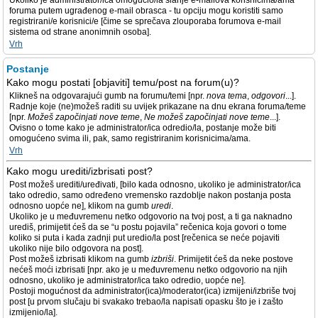
Ukoliko je administrator/ica omogućio/la slanje e-mailova korisnicima/ama
foruma putem ugrađenog e-mail obrasca - tu opciju mogu koristiti samo
registrirani/e korisnici/e [čime se sprečava zlouporaba forumova e-mail
sistema od strane anonimnih osoba].
Vrh
Postanje
Kako mogu postati [objaviti] temu/post na forum(u)?
Klikneš na odgovarajući gumb na forumu/temi [npr.
nova tema
,
odgovori
...].
Radnje koje (ne)možeš raditi su uvijek prikazane na dnu ekrana foruma/teme
[npr.
Možeš započinjati nove teme
,
Ne možeš započinjati nove teme
...].
Ovisno o tome kako je administrator/ica odredio/la, postanje može biti
omogućeno svima ili, pak, samo registriranim korisnicima/ama.
Vrh
Kako mogu urediti/izbrisati post?
Post možeš urediti/uređivati, [bilo kada odnosno, ukoliko je administrator/ica
tako odredio, samo određeno vremensko razdoblje nakon postanja posta
odnosno uopće ne], klikom na gumb
uredi
.
Ukoliko je u međuvremenu netko odgovorio na tvoj post, a ti ga naknadno
urediš, primijetit ćeš da se “u postu pojavila” rečenica koja govori o tome
koliko si puta i kada zadnji put uredio/la post [rečenica se neće pojaviti
ukoliko nije bilo odgovora na post].
Post možeš izbrisati klikom na gumb
izbriši
. Primijetit ćeš da neke postove
nećeš moći izbrisati [npr. ako je u međuvremenu netko odgovorio na njih
odnosno, ukoliko je administrator/ica tako odredio, uopće ne].
Postoji mogućnost da administrator(ica)/moderator(ica) izmijeni/izbriše tvoj
post [u prvom slučaju bi svakako trebao/la napisati opasku što je i zašto
izmijenio/la].