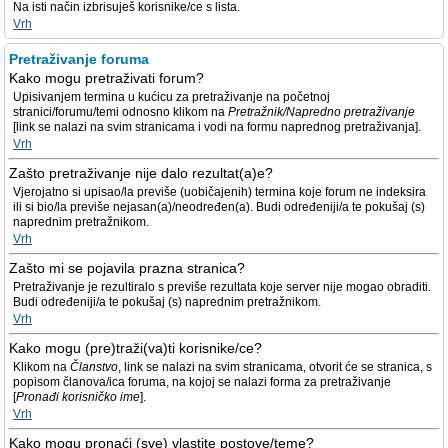
Na isti način izbrisuješ korisnike/ce s lista.
Vrh
Pretraživanje foruma
Kako mogu pretraživati forum?
Upisivanjem termina u kućicu za pretraživanje na početnoj
stranici/forumu/temi odnosno klikom na
Pretražnik/Napredno pretraživanje
[link se nalazi na svim stranicama i vodi na formu naprednog pretraživanja].
Vrh
Zašto pretraživanje nije dalo rezultat(a)e?
Vjerojatno si upisao/la previše (uobičajenih) termina koje forum ne indeksira
ili si bio/la previše nejasan(a)/neodređen(a). Budi određeniji/a te pokušaj (s)
naprednim pretražnikom.
Vrh
Zašto mi se pojavila prazna stranica?
Pretraživanje je rezultiralo s previše rezultata koje server nije mogao obraditi.
Budi određeniji/a te pokušaj (s) naprednim pretražnikom.
Vrh
Kako mogu (pre)traži(va)ti korisnike/ce?
Klikom na
Članstvo
, link se nalazi na svim stranicama, otvorit će se stranica, s
popisom članova/ica foruma, na kojoj se nalazi forma za pretraživanje
[
Pronađi korisničko ime
].
Vrh
Kako mogu pronaći (sve) vlastite postove/teme?