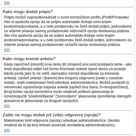
Vrh
Kako mogu dodati potpis?
Potpis možeš napraviti/uređivati u svom korisničkom profilu
[Profil/Postavke]
.
Ako si upalio/la opciju da se potpis automatski dodaje svim tvojim
postovima/porukama, a u neki post/poruku ne želiš dodati potpis, jednostavno
za vrijeme pisanja samog posta/poruke odoznačiš opciju dodavanja potpisa.
Ako nisi upalio/la opciju da se potpis automatski dodaje svim tvojim
postovima/porukama, a u neki post/poruku želiš dodati potpis, jednostavno za
vrijeme pisanja samog posta/poruke označiš opciju dodavanja potpisa.
Vrh
Kako mogu kreirati anketu?
Kada započneš [otvoriš] novu temu [ili izmijeniš prvi post postojeće teme - ako
imaš dopuštenje] vidjet ćeš formu
Kreiranje ankete
ispod okvira za pisanje
teksta posta [ako to ne vidiš, vjerojatno nemaš dopuštenje za kreiranje
anketa]. Upišeš pitanje i [barem] dva moguća odgovora [svaki u zaseban
redak] - kojih maksimalan limit određuje administrator/ica. Možeš postaviti (i)
vremensko ograničenje trajanja ankete [upišeš broj dana; 0=neograničeno],
[broj] koliko opcija korisnik/ca može odabrati prilikom glasovanja te
o(ne)mogućiti “predomišljanje” [“ponovljeno” glasovanje (poništenje danog/ih
glasa/ova te glasovanje za drugu/e opciju/e)].
Vrh
Zašto ne mogu dodati još (više) odgovora (opcija)?
Maksimalan limit odgovora (opcija) određuje administrator/ica. Ukoliko
smatraš da bi taj broj trebalo povećati, kontaktiraj administratora/icu.
Vrh