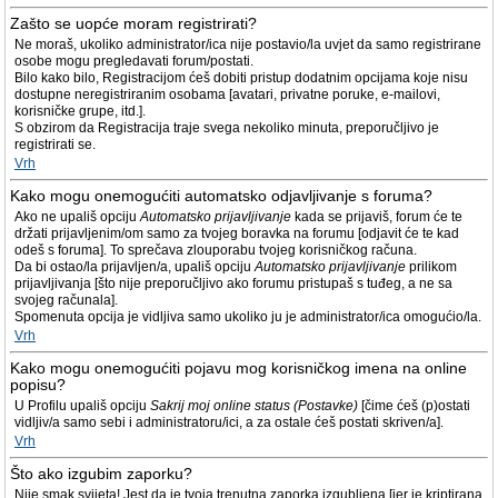
Zašto se uopće moram registrirati?
Ne moraš, ukoliko administrator/ica nije postavio/la uvjet da samo registrirane
osobe mogu pregledavati forum/postati.
Bilo kako bilo, Registracijom ćeš dobiti pristup dodatnim opcijama koje nisu
dostupne neregistriranim osobama [avatari, privatne poruke, e-mailovi,
korisničke grupe, itd.].
S obzirom da Registracija traje svega nekoliko minuta, preporučljivo je
registrirati se.
Vrh
Kako mogu onemogućiti automatsko odjavljivanje s foruma?
Ako ne upališ opciju
Automatsko prijavljivanje
kada se prijaviš, forum će te
držati prijavljenim/om samo za tvojeg boravka na forumu [odjavit će te kad
odeš s foruma]. To sprečava zlouporabu tvojeg korisničkog računa.
Da bi ostao/la prijavljen/a, upališ opciju
Automatsko prijavljivanje
prilikom
prijavljivanja [što nije preporučljivo ako forumu pristupaš s tuđeg, a ne sa
svojeg računala].
Spomenuta opcija je vidljiva samo ukoliko ju je administrator/ica omogućio/la.
Vrh
Kako mogu onemogućiti pojavu mog korisničkog imena na online
popisu?
U Profilu upališ opciju
Sakrij moj online status (Postavke)
[čime ćeš (p)ostati
vidljiv/a samo sebi i administratoru/ici, a za ostale ćeš postati skriven/a].
Vrh
Što ako izgubim zaporku?
Nije smak svijeta! Jest da je tvoja trenutna zaporka izgubljena [jer je kriptirana