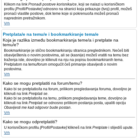
Klikom na link
Pronađi postove korisnika/ce
, koji se nalazi u korisničkom
profilu
[Profil/Postavke]
odnosno na stranici koja prikazuje (tvoj) profil, možeš
pronaći vlastite postove, dok teme koje si pokrenuo/la možeš pronaći
naprednim pretražnikom.
Vrh
Pretplata/e na temu/e i bookmarkiranje tema/e
Koja je razlika između bookmarkiranja teme/a i pretplate na
temu/e?
Bookmarkiranje je slično bookmarkiranju stranica preglednikom. Nećeš biti
obaviješten/a o novim postovima, ali se (kasnije) možeš vratiti na temu bez
traženja iste, dovoljno je kliknuti na nju na popisu bookmarkiranih tema.
Pretplatom na temu/forum omogućit ćeš primanje obavijesti o novim
postovima.
Vrh
Kako se mogu pretplatiti na forum/temu?
Kako bi se pretplatio/la na forum, prilikom pregledavanja foruma, dovoljno je
kliknuti na link
Pretplati se
.
Kako bi se pretplatio/la na temu, prilikom pregledavanja teme, dovoljno je
kliknuti na link
Pretplati se
odnosno prilikom postanja posta, upaliti opciju
Obavijesti me kad odgovor bude postan
.
Vrh
Kako se mogu odpretplatiti?
U korisničkom profilu
[Profil/Postavke]
klikneš na link
Pretplate
i slijediš upute.
Vrh