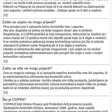
u bazi i ne može ti biti ponovo poslana], no, možeš zatražiti novu.
Klikneš na
Prijava
te na stranici koja će ti se otvoriti klikneš na
Zaboravio/la
sam zaporku
. Upišeš tražene podatke... Daljnje upute će ti stići e-mailom.
Vrh
Zašto se uopće ne mogu prijaviti?
Prvo provjeri jesi li upisao/la točno
korisničko ime
i
zaporku
.
Ako jesi, dogodila se jedna od dvije moguće stvari: ako si prilikom
Registracije, a COPPA podrška je bila omogućena, kliknuo/la na
Slažem se i
imam manje od 13 godina
morat ćeš slijediti upute koje su ti stigle e-mailom;
ili je možda potrebna aktivacija tvojeg korisničkog računa [za što si vidio/la
obavijest ili prilikom same Registracije ili ti je stigla e-mailom].
Ukoliko si eliminirao/la obje gornje mogućnosti, i još uvijek se ne možeš
prijaviti, kontaktiraj administratora/icu [da provjeri što (ni)je u redu s tvojim
korisničkim računom].
Vrh
Zašto se više ne mogu prijaviti?
Dva su moguća razloga: ili si upisao/la
netočno
korisničko ime i/ili zaporku; ili
je administrator/ica
izbrisao/la
tvoj korisnički račun.
Ukoliko je u pitanju potonje: možda nikada nisi ništa postao/la, [uobičajeno je
periodično izbrisivanje korisničkih računa korisnika/ca koji/e ništa ne postaju
kako bi se smanjila veličina baze], pa se pokušaj ponovo registrirati.
Vrh
Što je COPPA?
COPPA [Child Online Privacy and Protection Act] je pravno pravilo,
Sjedinjenih Američkih Država, doneseno 1998. godine, koje nalaže
odobrenje od strane roditelja/staratelja za prikupljanje osobnih podataka [od]