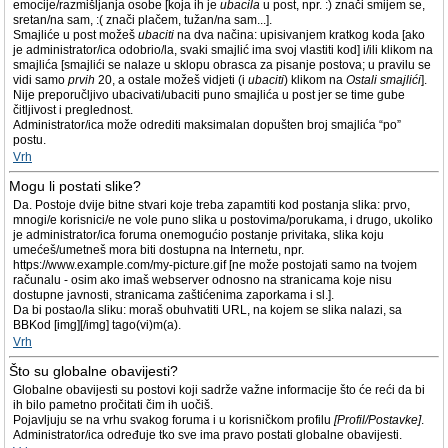
emocije/razmišljanja osobe [koja ih je
ubacila
u post, npr. :) znači smijem se,
sretan/na sam, :( znači plačem, tužan/na sam...].
Smajliće u post možeš
ubaciti
na dva načina: upisivanjem kratkog koda [ako
je administrator/ica odobrio/la, svaki smajlić ima svoj vlastiti kod] i/ili klikom na
smajlića [smajlići se nalaze u sklopu obrasca za pisanje postova; u pravilu se
vidi samo
prvih
20, a ostale možeš vidjeti (i
ubaciti
) klikom na
Ostali smajlići
].
Nije preporučljivo ubacivati/ubaciti puno smajlića u post jer se time gube
čitljivost i preglednost.
Administrator/ica može odrediti maksimalan dopušten broj smajlića “po”
postu.
Vrh
Mogu li postati slike?
Da. Postoje dvije bitne stvari koje treba zapamtiti kod postanja slika: prvo,
mnogi/e korisnici/e ne vole puno slika u postovima/porukama, i drugo, ukoliko
je administrator/ica foruma onemogućio postanje privitaka, slika koju
umećeš/umetneš mora biti dostupna na Internetu, npr.
https://www.example.com/my-picture.gif [ne može postojati samo na tvojem
računalu - osim ako imaš webserver odnosno na stranicama koje nisu
dostupne javnosti, stranicama zaštićenima zaporkama i sl.].
Da bi postao/la sliku: moraš obuhvatiti URL, na kojem se slika nalazi, sa
BBKod [img][/img] tago(vi)m(a).
Vrh
Što su globalne obavijesti?
Globalne obavijesti su postovi koji sadrže važne informacije što će reći da bi
ih bilo pametno pročitati čim ih uočiš.
Pojavljuju se na vrhu svakog foruma i u korisničkom profilu
[Profil/Postavke]
.
Administrator/ica određuje tko sve ima pravo postati globalne obavijesti.