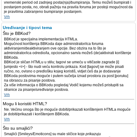
vremenski period od zadnjeg posta(nja)/bumpiranja. Temu možeš bumpirati i
postanjem posta, no, obrati pažnju na pravila foruma jer postoji mogućnost da
je pravilima zabranjeno bumpiranje postanjem.
Vrh
Uređivanje i tipovi tema
Što je BBKod?
BBKod je specijalna implementacija HTMLa.
Mogućnost korištenja BBKoda daje administrator/ica foruma
aktiviranjem/deaktiviranjem ove opcije. Bez obzira na to što je
administrator/ica odredio/la, opcionalno sam/a možeš (de)aktivirati korištenje
BBKoda.
BBKod je sličan HTMLu u stilu; tagovi se umeću u vitičaste zagrade [i]
[umjesto <i>] - što nudi veću kontrolu prikaza. Kod [tagovi] se može pisati
ručno, no, ovisno o predlošku kojeg koristiš, vidjet ćeš da je dodavanje
BBKoda postovima moguće i putem sučelja iznad prostora za post [poruku]
na obrascu za pisanje postova.
Za više informacija o BBKodu pogledaj Vodič kojemu možeš pristupiti sa
stranice za pisanje/uređivanje postova.
Vrh
Mogu li koristiti HTML?
Ne. Većinu onoga što je moguće dobiti/prikazati korištenjem HTMLa moguće
je dobiti/prikazati i korištenjem BBKoda.
Vrh
Što su smajlići?
Smajlići [Smileys/Emoticons] su male sličice koje
prikazuju