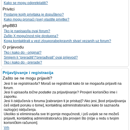
Kako se mogu odpretplatiti?
Privitci
Postanje kojih privitaka je dopušteno?
Kako mogu pronaći (sve) vlastite privitke?
phpBB3
Tko je napisao/la ovaj forum?
Zašto X mogućnost nije dostupna?
Koga kontaktirati u vezi zlouporabe/pravnih stvari vezanih uz forum?
O prijevodu
Tko i kako do - original?
Smijem li “preraditi”/“prerađivati” ovaj prijevod?
Tko i kako do - prerade?
Prijavljivanje i registracija
Zašto se ne mogu prijaviti?
Jesi li se
registrirao/la
? Moraš se registrirati kako bi se mogao/la prijaviti na
forum.
Jesi li upisao/la
točne podatke
za prijavljivanje? Provjeri korisničko ime i
zaporku.
Jesi li
isključen/a
s foruma [zabranjen ti je pristup]? Ako jesi, [kod prijavljivanja
ćeš vidjeti poruku o tome], kontaktiraj administratora/icu kako bi saznao/la
razlog(e) isključenja.
Ukoliko si eliminirao/la sve tri gornje mogućnosti, i još uvijek se ne možeš
prijaviti, kontaktiraj administratora/icu [da provjeri što (ni)je u redu s tvojim
korisničkim računom].
Vrh