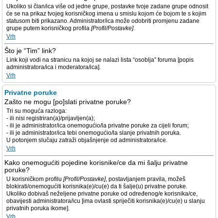
Ukoliko si član/ica više od jedne grupe, postavke tvoje zadane grupe odnosit
će se na prikaz tvojeg korisničkog imena u smislu kojom će bojom te s kojim
statusom biti prikazano. Administrator/ica može odobriti promjenu zadane
grupe putem korisničkog profila
[Profil/Postavke]
.
Vrh
Što je “Tim” link?
Link koji vodi na stranicu na kojoj se nalazi lista “osoblja” foruma [popis
administratora/ica i moderatora/ica].
Vrh
Privatne poruke
Zašto ne mogu [po]slati privatne poruke?
Tri su moguća razloga:
- ili nisi registriran(a)/prijavljen(a);
- ili je administrator/ica onemogućio/la privatne poruke za cijeli forum;
- ili je administrator/ica tebi onemogućio/la slanje privatnih poruka.
U potonjem slučaju zatraži objašnjenje od administratora/ice.
Vrh
Kako onemogućiti pojedine korisnike/ce da mi šalju privatne
poruke?
U korisničkom profilu
[Profil/Postavke]
, postavljanjem pravila, možeš
blokirati/onemogućiti korisnika(e)/cu(e) da ti šalje(u) privatne poruke.
Ukoliko dobivaš neželjene privatne poruke od određenog/e korisnika/ce,
obavijesti administratora/icu [ima ovlasti spriječiti korisnika(e)/cu(e) u slanju
privatnih poruka ikome].
Vrh