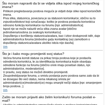
Što moram napraviti da bi se vidjela slika ispod mojeg korisničkog
imena?
Prilikom pregledavanja postova moguće je vidjeti dvije slike ispod korisničkih
imena.
Prva slika, statusnica, povezana je sa statusom korisnika/ce; obično su to
zvjezdice/blokovi koji označavaju: koliko je postova postao/la korisnik/ca
odnosno funkciju korisnika/ce na forumu [npr. administrator/ica].
Ispod nje se može nalaziti veća slika zvana avatar [obično
jedinstvena/osobna za svakog/u korisnika/cu].
Dopuštenja o korištenju statusnica/avatara, kao i izbor dostupnosti istih, daje
administrator/ica foruma [slobodno ga/ju kontaktiraj (sa) zamolbom o
dopuštenju statusnica/avatara ukoliko isto/a nije dao/la].
Vrh
Što je i kako mogu promijeniti svoj status?
Većina foruma koristi statuse za prikaz broja postova koje je postao/la
određeni/a korisnik/ca, te za identifikaciju korisnika/ca koji/e obavljaju
određene funkcije na forumu [obično oni/e imaju poseban status, npr.
administratori/ce, moderatori/ce].
U pravilu, svoj status ne možeš direktno promijeniti.
Zloupotrebljavanje foruma, u smislu postanja puno postova samo zato da bi
se dosegao što veći status, nema nikakvog smisla jer
administratori(ce)/moderatori(ce) mogu
smanjiti
nečiji status [npr. smanjenjem
broja postova...].
Vrh
Zašto se moram prijaviti ako želim korisniku/ci foruma poslati e-
mail?