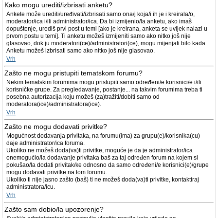
Kako mogu urediti/izbrisati anketu?
Ankete može urediti/uređivati/izbrisati samo ona/j koja/i ih je i kreirala/o,
moderator/ica i/ili administrator/ica. Da bi izmijenio/la anketu, ako imaš
dopuštenje, urediš prvi post u temi [ako je kreirana, anketa se uvijek nalazi u
prvom postu u temi]. Ti anketu možeš izmijeniti samo ako nitko još nije
glasovao, dok ju moderatori(ce)/administratori(ce), mogu mijenjati bilo kada.
Anketu možeš izbrisati samo ako nitko još nije glasovao.
Vrh
Zašto ne mogu pristupiti tematskom forumu?
Nekim tematskim forumima mogu pristupiti samo određeni/e korisnici/e i/ili
korisničke grupe. Za pregledavanje, postanje... na takvim forumima treba ti
posebna autorizacija koju možeš (za)tražiti/dobiti samo od
moderatora(ice)/administratora(ice).
Vrh
Zašto ne mogu dodavati privitke?
Mogućnost dodavanja privitaka, na forumu(ima) za grupu(e)/korisnika(cu)
daje administrator/ica foruma.
Ukoliko ne možeš doda(va)ti privitke, moguće je da je administrator/ica
onemogućio/la dodavanje privitaka baš za taj određen forum na kojem si
pokušao/la dodati privitak/ke odnosno da samo određeni/e korisnici(e)/grupe
mogu dodavati privitke na tom forumu.
Ukoliko ti nije jasno zašto (baš) ti ne možeš doda(va)ti privitke, kontaktiraj
administratora/icu.
Vrh
Zašto sam dobio/la upozorenje?