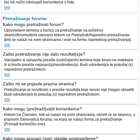
Na isti način izbrisuješ korisnike/ce s lista.
Vrh
Pretraživanje foruma
Kako mogu pretraživati forum?
Upisivanjem termina u kućicu za pretraživanje na početnoj
stranici/forumu/temi odnosno klikom na
Pretražnik/Napredno pretraživanje
[link se nalazi na svim stranicama i vodi na formu naprednog pretraživanja].
Vrh
Zašto pretraživanje nije dalo rezultat(a)e?
Vjerojatno si upisao/la previše (uobičajenih) termina koje forum ne indeksira
ili si bio/la previše nejasan(a)/neodređen(a). Budi određeniji/a te pokušaj (s)
naprednim pretražnikom.
Vrh
Zašto mi se pojavila prazna stranica?
Pretraživanje je rezultiralo s previše rezultata koje server nije mogao obraditi.
Budi određeniji/a te pokušaj (s) naprednim pretražnikom.
Vrh
Kako mogu (pre)traži(va)ti korisnike/ce?
Klikom na
Članstvo
, link se nalazi na svim stranicama, otvorit će se stranica, s
popisom članova/ica foruma, na kojoj se nalazi forma za pretraživanje
[
Pronađi korisničko ime
].
Vrh
Kako mogu pronaći (sve) vlastite postove/teme?