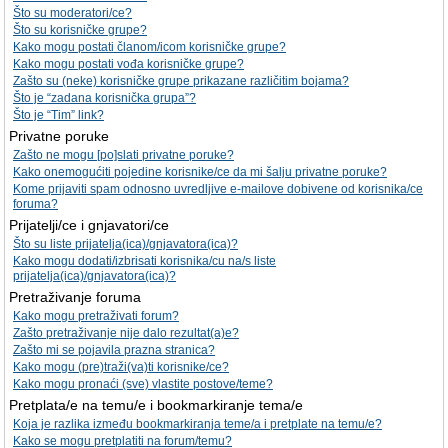
Što su moderatori/ce?
Što su korisničke grupe?
Kako mogu postati članom/icom korisničke grupe?
Kako mogu postati vođa korisničke grupe?
Zašto su (neke) korisničke grupe prikazane različitim bojama?
Što je “zadana korisnička grupa”?
Što je “Tim” link?
Privatne poruke
Zašto ne mogu [po]slati privatne poruke?
Kako onemogućiti pojedine korisnike/ce da mi šalju privatne poruke?
Kome prijaviti spam odnosno uvredljive e-mailove dobivene od korisnika/ce
foruma?
Prijatelji/ce i gnjavatori/ce
Što su liste prijatelja(ica)/gnjavatora(ica)?
Kako mogu dodati/izbrisati korisnika/cu na/s liste
prijatelja(ica)/gnjavatora(ica)?
Pretraživanje foruma
Kako mogu pretraživati forum?
Zašto pretraživanje nije dalo rezultat(a)e?
Zašto mi se pojavila prazna stranica?
Kako mogu (pre)traži(va)ti korisnike/ce?
Kako mogu pronaći (sve) vlastite postove/teme?
Pretplata/e na temu/e i bookmarkiranje tema/e
Koja je razlika između bookmarkiranja teme/a i pretplate na temu/e?
Kako se mogu pretplatiti na forum/temu?