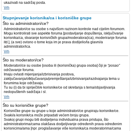
ukazivati na sadržaj posta.
Vrh
Stupnjevanje korisnika/ca i korisničke grupe
Što su administratori/ce?
Administratori/ce su osobe s najvišom razinom kontrole nad cijelim forumom.
Mogu kontrolirati sve aspekte foruma [postavljanje dopuštenja, isključivanje
korisnika/ca, stvaranje korisničkih grupa/moderatora(ica), moderiranje foruma
itd.], (a sve) ovisno o tome koja im je prava dodijelio/la glavni/a
administrator/ica.
Vrh
Što su moderatori/ce?
Moderatori/ce su osobe [osoba ili (korisnička) grupa osoba] čiji je
“posao”
održavanje foruma.
Imaju ovlasti mijenjanja/izbrisivanja postova,
zaključavanja/otključavanja/premještanja/izbrisivanja/razdvajanja tema u
forumima koje održavaju.
Tu su (i) da bi spriječili/e korisnike/ce od skretanja s tema/objavljivanja
nedopuštenih sadržaja i sl.
Vrh
Što su korisničke grupe?
Korisničke grupe su grupe u koje administratori/ce grupiraju korisnike/ce.
Svaki/a korisnik/ca može pripadati većem broju grupa.
Svakoj grupi mogu biti dodijeljena individualna prava pristupa, što
administratorima/cama olakšava dodjeljivanje određenih prava određenim
korisnicima/ama [npr. proglašavanje više korisnika/ca moderatorima/cama