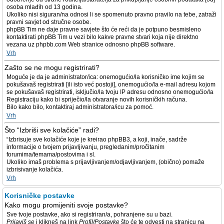
osoba mlađih od 13 godina.
Ukoliko nisi siguran/na odnosi li se spomenuto pravno pravilo na tebe, zatraži
pravni savjet od stručne osobe.
phpBB Tim ne daje pravne savjete što će reći da je potpuno besmisleno
kontaktirati phpBB Tim u vezi bilo kakve pravne stvari koja nije direktno
vezana uz phpbb.com Web stranice odnosno phpBB software.
Vrh
Zašto se ne mogu registrirati?
Moguće je da je administrator/ica: onemogućio/la korisničko ime kojim se
pokušavaš registrirati [ili isto već postoji], onemogućio/la e-mail adresu kojom
se pokušavaš registrirati, isključio/la tvoju IP adresu odnosno onemogućio/la
Registraciju kako bi spriječio/la otvaranje novih korisničkih računa.
Bilo kako bilo, kontaktiraj administratora/icu za pomoć.
Vrh
Što “Izbriši sve kolačiće” radi?
“Izbrisuje sve kolačiće koje je kreirao phpBB3, a koji, inače, sadrže
informacije o tvojem prijavljivanju, pregledanim/pročitanim
forumima/temama/postovima i sl.
Ukoliko imaš problema s prijavljivanjem/odjavljivanjem, (obično) pomaže
izbrisivanje kolačića.
Vrh
Korisničke postavke
Kako mogu promijeniti svoje postavke?
Sve tvoje postavke, ako si registriran/a, pohranjene su u bazi.
Prijaviš se
i klikneš na link
Profil/Postavke
što će te odvesti na stranicu na