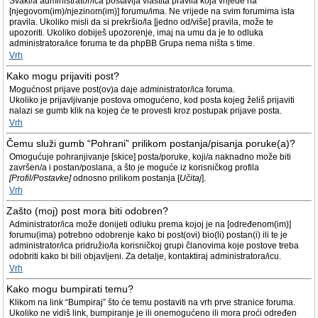
Svaki/a administrator/ica postavlja vlastita pravila koja vrijede na
[njegovom(im)/njezinom(im)] forumu/ima. Ne vrijede na svim forumima ista
pravila. Ukoliko misli da si prekršio/la [jedno od/više] pravila, može te
upozoriti. Ukoliko dobiješ upozorenje, imaj na umu da je to odluka
administratora/ice foruma te da phpBB Grupa nema ništa s time.
Vrh
Kako mogu prijaviti post?
Mogućnost prijave post(ov)a daje administrator/ica foruma.
Ukoliko je prijavljivanje postova omogućeno, kod posta kojeg želiš prijaviti
nalazi se gumb klik na kojeg će te provesti kroz postupak prijave posta.
Vrh
Čemu služi gumb “Pohrani” prilikom postanja/pisanja poruke(a)?
Omogućuje pohranjivanje [skice] posta/poruke, koji/a naknadno može biti
završen/a i postan/poslana, a što je moguće iz korisničkog profila
[Profil/Postavke]
odnosno prilikom postanja [
Učitaj
].
Vrh
Zašto (moj) post mora biti odobren?
Administrator/ica može donijeti odluku prema kojoj je na [određenom(im)]
forumu(ima) potrebno odobrenje kako bi post(ovi) bio(li) postan(i) ili te je
administrator/ica pridružio/la korisničkoj grupi članovima koje postove treba
odobriti kako bi bili objavljeni. Za detalje, kontaktiraj administratora/icu.
Vrh
Kako mogu bumpirati temu?
Klikom na link “Bumpiraj” što će temu postaviti na vrh prve stranice foruma.
Ukoliko ne vidiš link, bumpiranje je ili onemogućeno ili mora proći određen