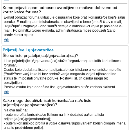
Kome prijaviti spam odnosno uvredljive e-mailove dobivene od
korisnika/ce foruma?
E-mail obrazac foruma uključuje osiguranje koje prati korisnike/ce koji/e šalju
poruke. E-mailiraj administratora/icu s obavijesti o tome [priloži čitav e-mail,
uključujući i zaglavlje - ono sadrži detalje o korisniku/ci koji/a je poslao/la e-
mail]. Po primitku tvojeg e-maila, administrator/ica može poduzeti (za to
predviđene) mjere.
Vrh
Prijatelji/ce i gnjavatori/ce
Što su liste prijatelja(ica)/gnjavatora(ica)?
Liste prijatelja(ica)/gnjavatora(ica) služe “organiziranju ostalih korisnika/ca
foruma”.
Osobe koje dodaš na listu prijatelja/ica bit će izlistane u korisničkom profilu
[Profil/Postavke]
kako bi bez pretraživanja mogao/la vidjeti njihov online
status te im poslati privatne poruke. Postovi i sl. tih osoba mogu biti
posvijetljeni.
Postovi osoba koje dodaš na listu gnjavatora/ica bit će zadano skriveni.
Vrh
Kako mogu dodati/izbrisati korisnika/cu na/s liste
prijatelja(ica)/gnjavatora(ica)?
Na dva načina:
- putem profila korisnika/ce [klikom na link dodaješ ga/ju na listu
prijatelja(ica)/gnjavatora(ica)];
- putem korisničkog profila
[Profil/Postavke]
[upisivanjem korisničkog/ih imena
u za to predviđeno polje].