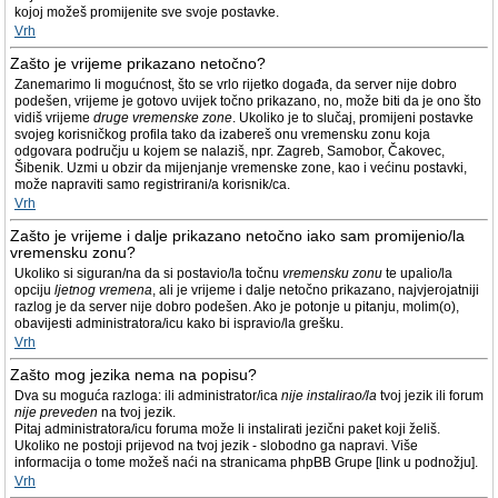
kojoj možeš promijenite sve svoje postavke.
Vrh
Zašto je vrijeme prikazano netočno?
Zanemarimo li mogućnost, što se vrlo rijetko događa, da server nije dobro
podešen, vrijeme je gotovo uvijek točno prikazano, no, može biti da je ono što
vidiš vrijeme
druge vremenske zone
. Ukoliko je to slučaj, promijeni postavke
svojeg korisničkog profila tako da izabereš onu vremensku zonu koja
odgovara području u kojem se nalaziš, npr. Zagreb, Samobor, Čakovec,
Šibenik. Uzmi u obzir da mijenjanje vremenske zone, kao i većinu postavki,
može napraviti samo registrirani/a korisnik/ca.
Vrh
Zašto je vrijeme i dalje prikazano netočno iako sam promijenio/la
vremensku zonu?
Ukoliko si siguran/na da si postavio/la točnu
vremensku zonu
te upalio/la
opciju
ljetnog vremena
, ali je vrijeme i dalje netočno prikazano, najvjerojatniji
razlog je da server nije dobro podešen. Ako je potonje u pitanju, molim(o),
obavijesti administratora/icu kako bi ispravio/la grešku.
Vrh
Zašto mog jezika nema na popisu?
Dva su moguća razloga: ili administrator/ica
nije instalirao/la
tvoj jezik ili forum
nije preveden
na tvoj jezik.
Pitaj administratora/icu foruma može li instalirati jezični paket koji želiš.
Ukoliko ne postoji prijevod na tvoj jezik - slobodno ga napravi. Više
informacija o tome možeš naći na stranicama phpBB Grupe [link u podnožju].
Vrh