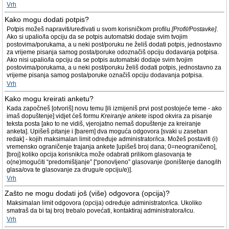
Vrh
Kako mogu dodati potpis?
Potpis možeš napraviti/uređivati u svom korisničkom profilu
[Profil/Postavke]
.
Ako si upalio/la opciju da se potpis automatski dodaje svim tvojim
postovima/porukama, a u neki post/poruku ne želiš dodati potpis, jednostavno
za vrijeme pisanja samog posta/poruke odoznačiš opciju dodavanja potpisa.
Ako nisi upalio/la opciju da se potpis automatski dodaje svim tvojim
postovima/porukama, a u neki post/poruku želiš dodati potpis, jednostavno za
vrijeme pisanja samog posta/poruke označiš opciju dodavanja potpisa.
Vrh
Kako mogu kreirati anketu?
Kada započneš [otvoriš] novu temu [ili izmijeniš prvi post postojeće teme - ako
imaš dopuštenje] vidjet ćeš formu
Kreiranje ankete
ispod okvira za pisanje
teksta posta [ako to ne vidiš, vjerojatno nemaš dopuštenje za kreiranje
anketa]. Upišeš pitanje i [barem] dva moguća odgovora [svaki u zaseban
redak] - kojih maksimalan limit određuje administrator/ica. Možeš postaviti (i)
vremensko ograničenje trajanja ankete [upišeš broj dana; 0=neograničeno],
[broj] koliko opcija korisnik/ca može odabrati prilikom glasovanja te
o(ne)mogućiti “predomišljanje” [“ponovljeno” glasovanje (poništenje danog/ih
glasa/ova te glasovanje za drugu/e opciju/e)].
Vrh
Zašto ne mogu dodati još (više) odgovora (opcija)?
Maksimalan limit odgovora (opcija) određuje administrator/ica. Ukoliko
smatraš da bi taj broj trebalo povećati, kontaktiraj administratora/icu.
Vrh