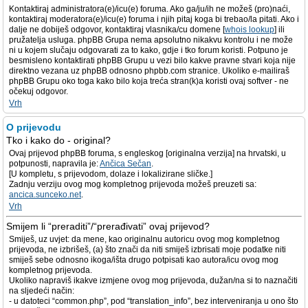
Kontaktiraj administratora(e)/icu(e) foruma. Ako ga/ju/ih ne možeš (pro)naći,
kontaktiraj moderatora(e)/icu(e) foruma i njih pitaj koga bi trebao/la pitati. Ako i
dalje ne dobiješ odgovor, kontaktiraj vlasnika/cu domene [
whois lookup
] ili
pružatelja usluga. phpBB Grupa nema apsolutno nikakvu kontrolu i ne može
ni u kojem slučaju odgovarati za to kako, gdje i tko forum koristi. Potpuno je
besmisleno kontaktirati phpBB Grupu u vezi bilo kakve pravne stvari koja nije
direktno vezana uz phpBB odnosno phpbb.com stranice. Ukoliko e-mailiraš
phpBB Grupu oko toga kako bilo koja treća stran(k)a koristi ovaj softver - ne
očekuj odgovor.
Vrh
O prijevodu
Tko i kako do - original?
Ovaj prijevod phpBB foruma, s engleskog [originalna verzija] na hrvatski, u
potpunosti, napravila je:
Ančica Sečan
.
[U kompletu, s prijevodom, dolaze i lokalizirane sličke.]
Zadnju verziju ovog mog kompletnog prijevoda možeš preuzeti sa:
ancica.sunceko.net
.
Vrh
Smijem li “preraditi”/“prerađivati” ovaj prijevod?
Smiješ, uz uvjet: da mene, kao originalnu autoricu ovog mog kompletnog
prijevoda, ne izbrišeš, (a) što znači da niti smiješ izbrisati moje podatke niti
smiješ sebe odnosno ikoga/išta drugo potpisati kao autora/icu ovog mog
kompletnog prijevoda.
Ukoliko napraviš ikakve izmjene ovog mog prijevoda, dužan/na si to naznačiti
na sljedeći način:
- u datoteci “common.php”, pod “translation_info”, bez interveniranja u ono što