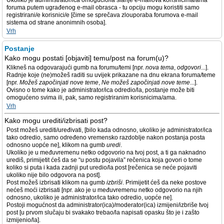
Ukoliko je administrator/ica omogućio/la slanje e-mailova korisnicima/ama
foruma putem ugrađenog e-mail obrasca - tu opciju mogu koristiti samo
registrirani/e korisnici/e [čime se sprečava zlouporaba forumova e-mail
sistema od strane anonimnih osoba].
Vrh
Postanje
Kako mogu postati [objaviti] temu/post na forum(u)?
Klikneš na odgovarajući gumb na forumu/temi [npr.
nova tema
,
odgovori
...].
Radnje koje (ne)možeš raditi su uvijek prikazane na dnu ekrana foruma/teme
[npr.
Možeš započinjati nove teme
,
Ne možeš započinjati nove teme
...].
Ovisno o tome kako je administrator/ica odredio/la, postanje može biti
omogućeno svima ili, pak, samo registriranim korisnicima/ama.
Vrh
Kako mogu urediti/izbrisati post?
Post možeš urediti/uređivati, [bilo kada odnosno, ukoliko je administrator/ica
tako odredio, samo određeno vremensko razdoblje nakon postanja posta
odnosno uopće ne], klikom na gumb
uredi
.
Ukoliko je u međuvremenu netko odgovorio na tvoj post, a ti ga naknadno
urediš, primijetit ćeš da se “u postu pojavila” rečenica koja govori o tome
koliko si puta i kada zadnji put uredio/la post [rečenica se neće pojaviti
ukoliko nije bilo odgovora na post].
Post možeš izbrisati klikom na gumb
izbriši
. Primijetit ćeš da neke postove
nećeš moći izbrisati [npr. ako je u međuvremenu netko odgovorio na njih
odnosno, ukoliko je administrator/ica tako odredio, uopće ne].
Postoji mogućnost da administrator(ica)/moderator(ica) izmijeni/izbriše tvoj
post [u prvom slučaju bi svakako trebao/la napisati opasku što je i zašto
izmijenio/la].