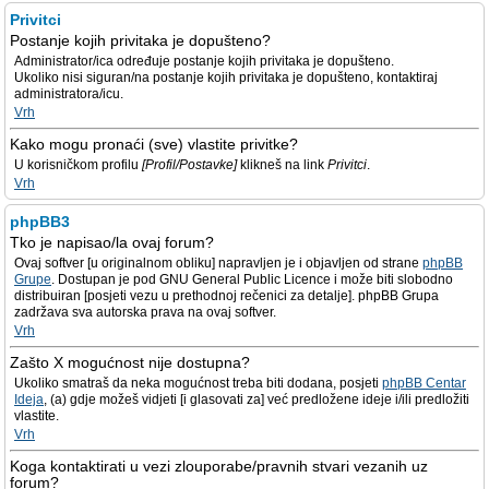
Privitci
Postanje kojih privitaka je dopušteno?
Administrator/ica određuje postanje kojih privitaka je dopušteno.
Ukoliko nisi siguran/na postanje kojih privitaka je dopušteno, kontaktiraj
administratora/icu.
Vrh
Kako mogu pronaći (sve) vlastite privitke?
U korisničkom profilu
[Profil/Postavke]
klikneš na link
Privitci
.
Vrh
phpBB3
Tko je napisao/la ovaj forum?
Ovaj softver [u originalnom obliku] napravljen je i objavljen od strane
phpBB
Grupe
. Dostupan je pod GNU General Public Licence i može biti slobodno
distribuiran [posjeti vezu u prethodnoj rečenici za detalje]. phpBB Grupa
zadržava sva autorska prava na ovaj softver.
Vrh
Zašto X mogućnost nije dostupna?
Ukoliko smatraš da neka mogućnost treba biti dodana, posjeti
phpBB Centar
Ideja
, (a) gdje možeš vidjeti [i glasovati za] već predložene ideje i/ili predložiti
vlastite.
Vrh
Koga kontaktirati u vezi zlouporabe/pravnih stvari vezanih uz
forum?