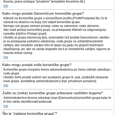
foruma, pravo pristupa “privatnim” tematskim forumima itd.].
Vrh
Kako mogu postati članom/icom korisničke grupe?
Klikneš na
Korisničke grupe
u korisničkom profilu
[Profil/Postavke]
što će te
odvesti na stranicu na kojoj ćeš vidjeti korisničke grupe.
Nemaju sve grupe
otvoren pristup
; neke su zatvorene, neke skrivene...
Ako imaš pristup korisničkoj grupi, za pristupanje klikneš na odgovarajuću
naredbu [obično
Pristupi grupi
].
Ukoliko je grupa otvorenog tipa, automatski ćeš postati članom/icom, ukoliko
je za pristupanje potrebno odobrenje, vođa grupe će odobriti/neodobriti
zahtjev, ako neodobri zahtjev bilo bi lijepo da ga/ju ne gnjaviš traženjem
objašnjenja, jer, ako se zaista dogodilo da ti je neodobri/la zahtjev, sigurno je
imao/la dobar razlog.
Vrh
Kako mogu postati vođa korisničke grupe?
Korisničke grupe inicijalno kreira administrator/ica pri čemu odmah određuje i
vođu grupe.
Ukoliko želiš postati vođom već postojeće grupe ili, pak, (za)tražiti otvaranje
nove grupe, kontaktiraj administratora/icu [npr. privatnom porukom].
Vrh
Zašto su (neke) korisničke grupe prikazane različitim bojama?
Administrator/ica foruma određuje boje [članova/ica] korisničkih grupa kako bi
ih bilo lakše identificirati/razlikovati.
Vrh
Što je “zadana korisnička grupa”?