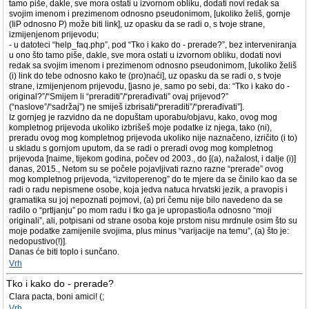
tamo piše, dakle, sve mora ostati u izvornom obliku, dodati novi redak sa
svojim imenom i prezimenom odnosno pseudonimom, [ukoliko želiš, gornje
(IiP odnosno P) može biti link], uz opasku da se radi o, s tvoje strane,
izmijenjenom prijevodu;
- u datoteci “help_faq.php”, pod “Tko i kako do - prerade?”, bez interveniranja
u ono što tamo piše, dakle, sve mora ostati u izvornom obliku, dodati novi
redak sa svojim imenom i prezimenom odnosno pseudonimom, [ukoliko želiš
(i) link do tebe odnosno kako te (pro)naći], uz opasku da se radi o, s tvoje
strane, izmijenjenom prijevodu, [jasno je, samo po sebi, da: “Tko i kako do -
original?”/“Smijem li “preraditi”/“prerađivati” ovaj prijevod?”
(“naslove”/“sadržaj”) ne smiješ izbrisati/“preraditi”/“prerađivati”].
Iz gornjeg je razvidno da ne dopuštam uporabu/objavu, kako, ovog mog
kompletnog prijevoda ukoliko izbrišeš moje podatke iz njega, tako (ni),
preradu ovog mog kompletnog prijevoda ukoliko nije naznačeno, izričito (i to)
u skladu s gornjom uputom, da se radi o preradi ovog mog kompletnog
prijevoda [naime, tijekom godina, počev od 2003., do [(a), nažalost, i dalje (i)]
danas, 2015., Netom su se počele pojavljivati razno razne “prerade” ovog
mog kompletnog prijevoda, “izvitoperenog” do te mjere da se činilo kao da se
radi o radu nepismene osobe, koja jedva natuca hrvatski jezik, a pravopis i
gramatika su joj nepoznati pojmovi, (a) pri čemu nije bilo navedeno da se
radilo o “prtljanju” po mom radu i tko ga je upropastio/la odnosno “moji
originali”, ali, potpisani od strane osoba koje prstom nisu mrdnule osim što su
moje podatke zamijenile svojima, plus minus “varijacije na temu”, (a) što je:
nedopustivo(!)].
Danas će biti toplo i sunčano.
Vrh
Tko i kako do - prerade?
Clara pacta, boni amici! (;
Vrh