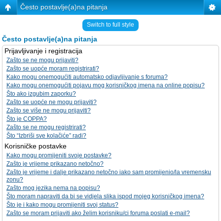
Često postavlje(a)na pitanja
Switch to full style
Često postavlje(a)na pitanja
Prijavljivanje i registracija
Zašto se ne mogu prijaviti?
Zašto se uopće moram registrirati?
Kako mogu onemogućiti automatsko odjavljivanje s foruma?
Kako mogu onemogućiti pojavu mog korisničkog imena na online popisu?
Što ako izgubim zaporku?
Zašto se uopće ne mogu prijaviti?
Zašto se više ne mogu prijaviti?
Što je COPPA?
Zašto se ne mogu registrirati?
Što “Izbriši sve kolačiće” radi?
Korisničke postavke
Kako mogu promijeniti svoje postavke?
Zašto je vrijeme prikazano netočno?
Zašto je vrijeme i dalje prikazano netočno iako sam promijenio/la vremensku
zonu?
Zašto mog jezika nema na popisu?
Što moram napraviti da bi se vidjela slika ispod mojeg korisničkog imena?
Što je i kako mogu promijeniti svoj status?
Zašto se moram prijaviti ako želim korisniku/ci foruma poslati e-mail?