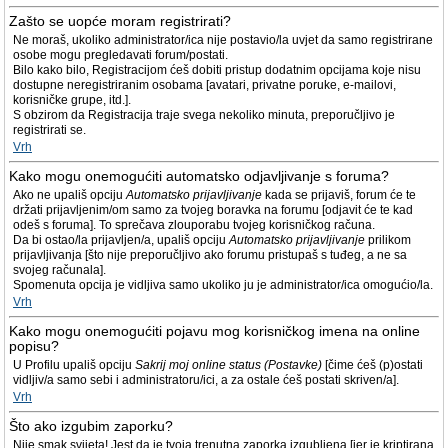
Zašto se uopće moram registrirati?
Ne moraš, ukoliko administrator/ica nije postavio/la uvjet da samo registrirane
osobe mogu pregledavati forum/postati.
Bilo kako bilo, Registracijom ćeš dobiti pristup dodatnim opcijama koje nisu
dostupne neregistriranim osobama [avatari, privatne poruke, e-mailovi,
korisničke grupe, itd.].
S obzirom da Registracija traje svega nekoliko minuta, preporučljivo je
registrirati se.
Vrh
Kako mogu onemogućiti automatsko odjavljivanje s foruma?
Ako ne upališ opciju
Automatsko prijavljivanje
kada se prijaviš, forum će te
držati prijavljenim/om samo za tvojeg boravka na forumu [odjavit će te kad
odeš s foruma]. To sprečava zlouporabu tvojeg korisničkog računa.
Da bi ostao/la prijavljen/a, upališ opciju
Automatsko prijavljivanje
prilikom
prijavljivanja [što nije preporučljivo ako forumu pristupaš s tuđeg, a ne sa
svojeg računala].
Spomenuta opcija je vidljiva samo ukoliko ju je administrator/ica omogućio/la.
Vrh
Kako mogu onemogućiti pojavu mog korisničkog imena na online
popisu?
U Profilu upališ opciju
Sakrij moj online status (Postavke)
[čime ćeš (p)ostati
vidljiv/a samo sebi i administratoru/ici, a za ostale ćeš postati skriven/a].
Vrh
Što ako izgubim zaporku?
Nije smak svijeta! Jest da je tvoja trenutna zaporka izgubljena [jer je kriptirana