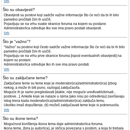
Vrh
Što su obavijesti?
Obavijesti su postovi koji sadrže važne informacije što će reći da bi ih bilo
pametno pročitati čim ih uočiš.
Pojavljuju se na vrhu svake stranice foruma na kojem su postane.
Administrator/ica određuje tko sve ima pravo postati obavijesti.
Vrh
Što je “važno”?
“Važno” su postovi koji često sadrže važne informacije što će reći da bi ih bilo
pametno pročitati čim ih uočiš.
Pojavljuju se na vrhu prve stranice foruma [ispod eventualnih obavijesti] na
kojem su postani.
Administrator/ica određuje tko ih sve ima pravo postati.
Vrh
Što su zaključane teme?
Zaključane teme su teme koje je moderator(ica)/administrator(ica) [zbog
nekog, a može ih biti puno, razloga] zaključao/la.
Moguće ih je samo pregledavati [dakle, nije moguće uređivati/izbrisati...
postove...]. Ankete koje se nalaze u njima [ako nisu po određenju] završavaju
istog trena kada moderator(ica)/administrator(ica) zaključa temu.
Ukoliko imaš dopuštenje, (ti) možeš zaključavati teme koje si pokrenuo/la.
Vrh
Što su ikone tema?
Mogućnost korištenja ikona tema daje administrator/ica foruma.
Ikona teme, (bira ju autor/ica), je sličica povezana s postom, a koja bi trebala