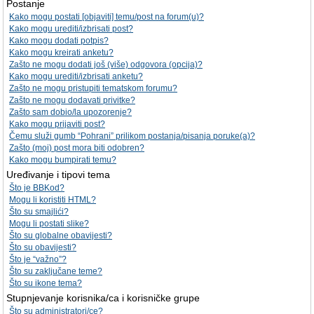
Postanje
Kako mogu postati [objaviti] temu/post na forum(u)?
Kako mogu urediti/izbrisati post?
Kako mogu dodati potpis?
Kako mogu kreirati anketu?
Zašto ne mogu dodati još (više) odgovora (opcija)?
Kako mogu urediti/izbrisati anketu?
Zašto ne mogu pristupiti tematskom forumu?
Zašto ne mogu dodavati privitke?
Zašto sam dobio/la upozorenje?
Kako mogu prijaviti post?
Čemu služi gumb “Pohrani” prilikom postanja/pisanja poruke(a)?
Zašto (moj) post mora biti odobren?
Kako mogu bumpirati temu?
Uređivanje i tipovi tema
Što je BBKod?
Mogu li koristiti HTML?
Što su smajlići?
Mogu li postati slike?
Što su globalne obavijesti?
Što su obavijesti?
Što je “važno”?
Što su zaključane teme?
Što su ikone tema?
Stupnjevanje korisnika/ca i korisničke grupe
Što su administratori/ce?