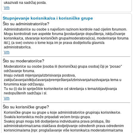
ukazivati na sadržaj posta.
Vrh
Stupnjevanje korisnika/ca i korisničke grupe
Što su administratori/ce?
Administratori/ce su osobe s najvišom razinom kontrole nad cijelim forumom.
Mogu kontrolirati sve aspekte foruma [postavljanje dopuštenja, isključivanje
korisnika/ca, stvaranje korisničkih grupa/moderatora(ica), moderiranje foruma
itd.], (a sve) ovisno o tome koja im je prava dodijelio/la glavni/a
administrator/ica.
Vrh
Što su moderatori/ce?
Moderatori/ce su osobe [osoba ili (korisnička) grupa osoba] čiji je
“posao”
održavanje foruma.
Imaju ovlasti mijenjanja/izbrisivanja postova,
zaključavanja/otključavanja/premještanja/izbrisivanja/razdvajanja tema u
forumima koje održavaju.
Tu su (i) da bi spriječili/e korisnike/ce od skretanja s tema/objavljivanja
nedopuštenih sadržaja i sl.
Vrh
Što su korisničke grupe?
Korisničke grupe su grupe u koje administratori/ce grupiraju korisnike/ce.
Svaki/a korisnik/ca može pripadati većem broju grupa.
Svakoj grupi mogu biti dodijeljena individualna prava pristupa, što
administratorima/cama olakšava dodjeljivanje određenih prava određenim
korisnicima/ama [npr. proglašavanje više korisnika/ca moderatorima/cama