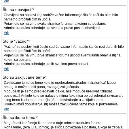
Vrh
Što su obavijesti?
Obavijesti su postovi koji sadrže važne informacije što će reći da bi ih bilo
pametno pročitati čim ih uočiš.
Pojavljuju se na vrhu svake stranice foruma na kojem su postane.
Administrator/ica određuje tko sve ima pravo postati obavijesti.
Vrh
Što je “važno”?
“Važno” su postovi koji često sadrže važne informacije što će reći da bi ih bilo
pametno pročitati čim ih uočiš.
Pojavljuju se na vrhu prve stranice foruma [ispod eventualnih obavijesti] na
kojem su postani.
Administrator/ica određuje tko ih sve ima pravo postati.
Vrh
Što su zaključane teme?
Zaključane teme su teme koje je moderator(ica)/administrator(ica) [zbog
nekog, a može ih biti puno, razloga] zaključao/la.
Moguće ih je samo pregledavati [dakle, nije moguće uređivati/izbrisati...
postove...]. Ankete koje se nalaze u njima [ako nisu po određenju] završavaju
istog trena kada moderator(ica)/administrator(ica) zaključa temu.
Ukoliko imaš dopuštenje, (ti) možeš zaključavati teme koje si pokrenuo/la.
Vrh
Što su ikone tema?
Mogućnost korištenja ikona tema daje administrator/ica foruma.
Ikona teme, (bira ju autor/ica), je sličica povezana s postom, a koja bi trebala