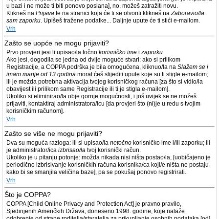
u bazi i ne može ti biti ponovo poslana], no, možeš zatražiti novu.
Klikneš na
Prijava
te na stranici koja će ti se otvoriti klikneš na
Zaboravio/la
sam zaporku
. Upišeš tražene podatke... Daljnje upute će ti stići e-mailom.
Vrh
Zašto se uopće ne mogu prijaviti?
Prvo provjeri jesi li upisao/la točno
korisničko ime
i
zaporku
.
Ako jesi, dogodila se jedna od dvije moguće stvari: ako si prilikom
Registracije, a COPPA podrška je bila omogućena, kliknuo/la na
Slažem se i
imam manje od 13 godina
morat ćeš slijediti upute koje su ti stigle e-mailom;
ili je možda potrebna aktivacija tvojeg korisničkog računa [za što si vidio/la
obavijest ili prilikom same Registracije ili ti je stigla e-mailom].
Ukoliko si eliminirao/la obje gornje mogućnosti, i još uvijek se ne možeš
prijaviti, kontaktiraj administratora/icu [da provjeri što (ni)je u redu s tvojim
korisničkim računom].
Vrh
Zašto se više ne mogu prijaviti?
Dva su moguća razloga: ili si upisao/la
netočno
korisničko ime i/ili zaporku; ili
je administrator/ica
izbrisao/la
tvoj korisnički račun.
Ukoliko je u pitanju potonje: možda nikada nisi ništa postao/la, [uobičajeno je
periodično izbrisivanje korisničkih računa korisnika/ca koji/e ništa ne postaju
kako bi se smanjila veličina baze], pa se pokušaj ponovo registrirati.
Vrh
Što je COPPA?
COPPA [Child Online Privacy and Protection Act] je pravno pravilo,
Sjedinjenih Američkih Država, doneseno 1998. godine, koje nalaže
odobrenje od strane roditelja/staratelja za prikupljanje osobnih podataka [od]