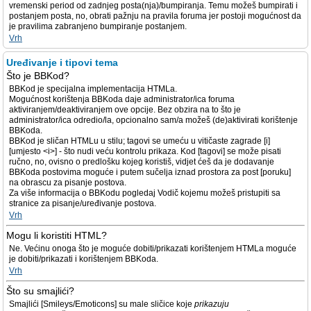
vremenski period od zadnjeg posta(nja)/bumpiranja. Temu možeš bumpirati i
postanjem posta, no, obrati pažnju na pravila foruma jer postoji mogućnost da
je pravilima zabranjeno bumpiranje postanjem.
Vrh
Uređivanje i tipovi tema
Što je BBKod?
BBKod je specijalna implementacija HTMLa.
Mogućnost korištenja BBKoda daje administrator/ica foruma
aktiviranjem/deaktiviranjem ove opcije. Bez obzira na to što je
administrator/ica odredio/la, opcionalno sam/a možeš (de)aktivirati korištenje
BBKoda.
BBKod je sličan HTMLu u stilu; tagovi se umeću u vitičaste zagrade [i]
[umjesto <i>] - što nudi veću kontrolu prikaza. Kod [tagovi] se može pisati
ručno, no, ovisno o predlošku kojeg koristiš, vidjet ćeš da je dodavanje
BBKoda postovima moguće i putem sučelja iznad prostora za post [poruku]
na obrascu za pisanje postova.
Za više informacija o BBKodu pogledaj Vodič kojemu možeš pristupiti sa
stranice za pisanje/uređivanje postova.
Vrh
Mogu li koristiti HTML?
Ne. Većinu onoga što je moguće dobiti/prikazati korištenjem HTMLa moguće
je dobiti/prikazati i korištenjem BBKoda.
Vrh
Što su smajlići?
Smajlići [Smileys/Emoticons] su male sličice koje
prikazuju