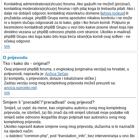
Kontaktiraj administratora(e)/icu(e) foruma. Ako ga/ju/ih ne možeš (pro)naći,
kontaktiraj moderatora(e)/icu(e) foruma i njih pitaj koga bi trebao/la pitati. Ako i
dalje ne dobiješ odgovor, kontaktiraj vlasnika/cu domene [
whois lookup
] ili
pružatelja usluga. phpBB Grupa nema apsolutno nikakvu kontrolu i ne može
ni u kojem slučaju odgovarati za to kako, gdje i tko forum koristi. Potpuno je
besmisleno kontaktirati phpBB Grupu u vezi bilo kakve pravne stvari koja nije
direktno vezana uz phpBB odnosno phpbb.com stranice. Ukoliko e-mailiraš
phpBB Grupu oko toga kako bilo koja treća stran(k)a koristi ovaj softver - ne
očekuj odgovor.
Vrh
O prijevodu
Tko i kako do - original?
Ovaj prijevod phpBB foruma, s engleskog [originalna verzija] na hrvatski, u
potpunosti, napravila je:
Ančica Sečan
.
[U kompletu, s prijevodom, dolaze i lokalizirane sličke.]
Zadnju verziju ovog mog kompletnog prijevoda možeš preuzeti sa:
ancica.sunceko.net
.
Vrh
Smijem li “preraditi”/“prerađivati” ovaj prijevod?
Smiješ, uz uvjet: da mene, kao originalnu autoricu ovog mog kompletnog
prijevoda, ne izbrišeš, (a) što znači da niti smiješ izbrisati moje podatke niti
smiješ sebe odnosno ikoga/išta drugo potpisati kao autora/icu ovog mog
kompletnog prijevoda.
Ukoliko napraviš ikakve izmjene ovog mog prijevoda, dužan/na si to naznačiti
na sljedeći način:
- u datoteci “common.php”, pod “translation_info”, bez interveniranja u ono što