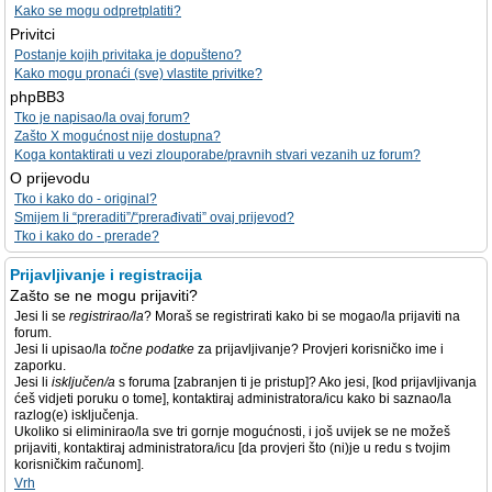
Kako se mogu odpretplatiti?
Privitci
Postanje kojih privitaka je dopušteno?
Kako mogu pronaći (sve) vlastite privitke?
phpBB3
Tko je napisao/la ovaj forum?
Zašto X mogućnost nije dostupna?
Koga kontaktirati u vezi zlouporabe/pravnih stvari vezanih uz forum?
O prijevodu
Tko i kako do - original?
Smijem li “preraditi”/“prerađivati” ovaj prijevod?
Tko i kako do - prerade?
Prijavljivanje i registracija
Zašto se ne mogu prijaviti?
Jesi li se
registrirao/la
? Moraš se registrirati kako bi se mogao/la prijaviti na
forum.
Jesi li upisao/la
točne podatke
za prijavljivanje? Provjeri korisničko ime i
zaporku.
Jesi li
isključen/a
s foruma [zabranjen ti je pristup]? Ako jesi, [kod prijavljivanja
ćeš vidjeti poruku o tome], kontaktiraj administratora/icu kako bi saznao/la
razlog(e) isključenja.
Ukoliko si eliminirao/la sve tri gornje mogućnosti, i još uvijek se ne možeš
prijaviti, kontaktiraj administratora/icu [da provjeri što (ni)je u redu s tvojim
korisničkim računom].
Vrh