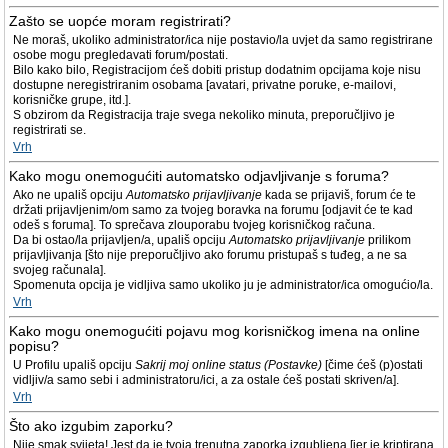
Zašto se uopće moram registrirati?
Ne moraš, ukoliko administrator/ica nije postavio/la uvjet da samo registrirane
osobe mogu pregledavati forum/postati.
Bilo kako bilo, Registracijom ćeš dobiti pristup dodatnim opcijama koje nisu
dostupne neregistriranim osobama [avatari, privatne poruke, e-mailovi,
korisničke grupe, itd.].
S obzirom da Registracija traje svega nekoliko minuta, preporučljivo je
registrirati se.
Vrh
Kako mogu onemogućiti automatsko odjavljivanje s foruma?
Ako ne upališ opciju
Automatsko prijavljivanje
kada se prijaviš, forum će te
držati prijavljenim/om samo za tvojeg boravka na forumu [odjavit će te kad
odeš s foruma]. To sprečava zlouporabu tvojeg korisničkog računa.
Da bi ostao/la prijavljen/a, upališ opciju
Automatsko prijavljivanje
prilikom
prijavljivanja [što nije preporučljivo ako forumu pristupaš s tuđeg, a ne sa
svojeg računala].
Spomenuta opcija je vidljiva samo ukoliko ju je administrator/ica omogućio/la.
Vrh
Kako mogu onemogućiti pojavu mog korisničkog imena na online
popisu?
U Profilu upališ opciju
Sakrij moj online status (Postavke)
[čime ćeš (p)ostati
vidljiv/a samo sebi i administratoru/ici, a za ostale ćeš postati skriven/a].
Vrh
Što ako izgubim zaporku?
Nije smak svijeta! Jest da je tvoja trenutna zaporka izgubljena [jer je kriptirana