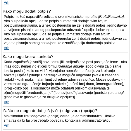
Vrh
Kako mogu dodati potpis?
Potpis možeš napraviti/uređivati u svom korisničkom profilu
[Profil/Postavke]
.
Ako si upalio/la opciju da se potpis automatski dodaje svim tvojim
postovima/porukama, a u neki post/poruku ne želiš dodati potpis, jednostavno
za vrijeme pisanja samog posta/poruke odoznačiš opciju dodavanja potpisa.
Ako nisi upalio/la opciju da se potpis automatski dodaje svim tvojim
postovima/porukama, a u neki post/poruku želiš dodati potpis, jednostavno za
vrijeme pisanja samog posta/poruke označiš opciju dodavanja potpisa.
Vrh
Kako mogu kreirati anketu?
Kada započneš [otvoriš] novu temu [ili izmijeniš prvi post postojeće teme - ako
imaš dopuštenje] vidjet ćeš formu
Kreiranje ankete
ispod okvira za pisanje
teksta posta [ako to ne vidiš, vjerojatno nemaš dopuštenje za kreiranje
anketa]. Upišeš pitanje i [barem] dva moguća odgovora [svaki u zaseban
redak] - kojih maksimalan limit određuje administrator/ica. Možeš postaviti (i)
vremensko ograničenje trajanja ankete [upišeš broj dana; 0=neograničeno],
[broj] koliko opcija korisnik/ca može odabrati prilikom glasovanja te
o(ne)mogućiti “predomišljanje” [“ponovljeno” glasovanje (poništenje danog/ih
glasa/ova te glasovanje za drugu/e opciju/e)].
Vrh
Zašto ne mogu dodati još (više) odgovora (opcija)?
Maksimalan limit odgovora (opcija) određuje administrator/ica. Ukoliko
smatraš da bi taj broj trebalo povećati, kontaktiraj administratora/icu.
Vrh