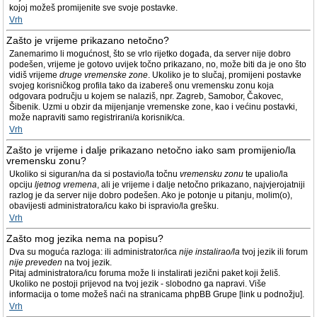
kojoj možeš promijenite sve svoje postavke.
Vrh
Zašto je vrijeme prikazano netočno?
Zanemarimo li mogućnost, što se vrlo rijetko događa, da server nije dobro
podešen, vrijeme je gotovo uvijek točno prikazano, no, može biti da je ono što
vidiš vrijeme
druge vremenske zone
. Ukoliko je to slučaj, promijeni postavke
svojeg korisničkog profila tako da izabereš onu vremensku zonu koja
odgovara području u kojem se nalaziš, npr. Zagreb, Samobor, Čakovec,
Šibenik. Uzmi u obzir da mijenjanje vremenske zone, kao i većinu postavki,
može napraviti samo registrirani/a korisnik/ca.
Vrh
Zašto je vrijeme i dalje prikazano netočno iako sam promijenio/la
vremensku zonu?
Ukoliko si siguran/na da si postavio/la točnu
vremensku zonu
te upalio/la
opciju
ljetnog vremena
, ali je vrijeme i dalje netočno prikazano, najvjerojatniji
razlog je da server nije dobro podešen. Ako je potonje u pitanju, molim(o),
obavijesti administratora/icu kako bi ispravio/la grešku.
Vrh
Zašto mog jezika nema na popisu?
Dva su moguća razloga: ili administrator/ica
nije instalirao/la
tvoj jezik ili forum
nije preveden
na tvoj jezik.
Pitaj administratora/icu foruma može li instalirati jezični paket koji želiš.
Ukoliko ne postoji prijevod na tvoj jezik - slobodno ga napravi. Više
informacija o tome možeš naći na stranicama phpBB Grupe [link u podnožju].
Vrh