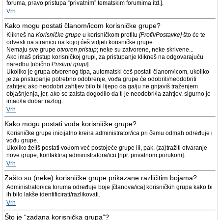
foruma, pravo pristupa “privatnim” tematskim forumima itd.].
Vrh
Kako mogu postati članom/icom korisničke grupe?
Klikneš na
Korisničke grupe
u korisničkom profilu
[Profil/Postavke]
što će te
odvesti na stranicu na kojoj ćeš vidjeti korisničke grupe.
Nemaju sve grupe
otvoren pristup
; neke su zatvorene, neke skrivene...
Ako imaš pristup korisničkoj grupi, za pristupanje klikneš na odgovarajuću
naredbu [obično
Pristupi grupi
].
Ukoliko je grupa otvorenog tipa, automatski ćeš postati članom/icom, ukoliko
je za pristupanje potrebno odobrenje, vođa grupe će odobriti/neodobriti
zahtjev, ako neodobri zahtjev bilo bi lijepo da ga/ju ne gnjaviš traženjem
objašnjenja, jer, ako se zaista dogodilo da ti je neodobri/la zahtjev, sigurno je
imao/la dobar razlog.
Vrh
Kako mogu postati vođa korisničke grupe?
Korisničke grupe inicijalno kreira administrator/ica pri čemu odmah određuje i
vođu grupe.
Ukoliko želiš postati vođom već postojeće grupe ili, pak, (za)tražiti otvaranje
nove grupe, kontaktiraj administratora/icu [npr. privatnom porukom].
Vrh
Zašto su (neke) korisničke grupe prikazane različitim bojama?
Administrator/ica foruma određuje boje [članova/ica] korisničkih grupa kako bi
ih bilo lakše identificirati/razlikovati.
Vrh
Što je “zadana korisnička grupa”?