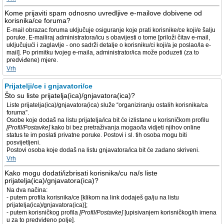
Kome prijaviti spam odnosno uvredljive e-mailove dobivene od
korisnika/ce foruma?
E-mail obrazac foruma uključuje osiguranje koje prati korisnike/ce koji/e šalju
poruke. E-mailiraj administratora/icu s obavijesti o tome [priloži čitav e-mail,
uključujući i zaglavlje - ono sadrži detalje o korisniku/ci koji/a je poslao/la e-
mail]. Po primitku tvojeg e-maila, administrator/ica može poduzeti (za to
predviđene) mjere.
Vrh
Prijatelji/ce i gnjavatori/ce
Što su liste prijatelja(ica)/gnjavatora(ica)?
Liste prijatelja(ica)/gnjavatora(ica) služe “organiziranju ostalih korisnika/ca
foruma”.
Osobe koje dodaš na listu prijatelja/ica bit će izlistane u korisničkom profilu
[Profil/Postavke]
kako bi bez pretraživanja mogao/la vidjeti njihov online
status te im poslati privatne poruke. Postovi i sl. tih osoba mogu biti
posvijetljeni.
Postovi osoba koje dodaš na listu gnjavatora/ica bit će zadano skriveni.
Vrh
Kako mogu dodati/izbrisati korisnika/cu na/s liste
prijatelja(ica)/gnjavatora(ica)?
Na dva načina:
- putem profila korisnika/ce [klikom na link dodaješ ga/ju na listu
prijatelja(ica)/gnjavatora(ica)];
- putem korisničkog profila
[Profil/Postavke]
[upisivanjem korisničkog/ih imena
u za to predviđeno polje].