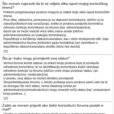
Što moram napraviti da bi se vidjela slika ispod mojeg korisničkog
imena?
Prilikom pregledavanja postova moguće je vidjeti dvije slike ispod korisničkih
imena.
Prva slika, statusnica, povezana je sa statusom korisnika/ce; obično su to
zvjezdice/blokovi koji označavaju: koliko je postova postao/la korisnik/ca
odnosno funkciju korisnika/ce na forumu [npr. administrator/ica].
Ispod nje se može nalaziti veća slika zvana avatar [obično
jedinstvena/osobna za svakog/u korisnika/cu].
Dopuštenja o korištenju statusnica/avatara, kao i izbor dostupnosti istih, daje
administrator/ica foruma [slobodno ga/ju kontaktiraj (sa) zamolbom o
dopuštenju statusnica/avatara ukoliko isto/a nije dao/la].
Vrh
Što je i kako mogu promijeniti svoj status?
Većina foruma koristi statuse za prikaz broja postova koje je postao/la
određeni/a korisnik/ca, te za identifikaciju korisnika/ca koji/e obavljaju
određene funkcije na forumu [obično oni/e imaju poseban status, npr.
administratori/ce, moderatori/ce].
U pravilu, svoj status ne možeš direktno promijeniti.
Zloupotrebljavanje foruma, u smislu postanja puno postova samo zato da bi
se dosegao što veći status, nema nikakvog smisla jer
administratori(ce)/moderatori(ce) mogu
smanjiti
nečiji status [npr. smanjenjem
broja postova...].
Vrh
Zašto se moram prijaviti ako želim korisniku/ci foruma poslati e-
mail?