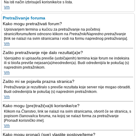
Na isti način izbrisuješ korisnike/ce s lista.
Vrh
Pretraživanje foruma
Kako mogu pretraživati forum?
Upisivanjem termina u kućicu za pretraživanje na početnoj
stranici/forumu/temi odnosno klikom na
Pretražnik/Napredno pretraživanje
[link se nalazi na svim stranicama i vodi na formu naprednog pretraživanja].
Vrh
Zašto pretraživanje nije dalo rezultat(a)e?
Vjerojatno si upisao/la previše (uobičajenih) termina koje forum ne indeksira
ili si bio/la previše nejasan(a)/neodređen(a). Budi određeniji/a te pokušaj (s)
naprednim pretražnikom.
Vrh
Zašto mi se pojavila prazna stranica?
Pretraživanje je rezultiralo s previše rezultata koje server nije mogao obraditi.
Budi određeniji/a te pokušaj (s) naprednim pretražnikom.
Vrh
Kako mogu (pre)traži(va)ti korisnike/ce?
Klikom na
Članstvo
, link se nalazi na svim stranicama, otvorit će se stranica, s
popisom članova/ica foruma, na kojoj se nalazi forma za pretraživanje
[
Pronađi korisničko ime
].
Vrh
Kako mogu pronaći (sve) vlastite postove/teme?