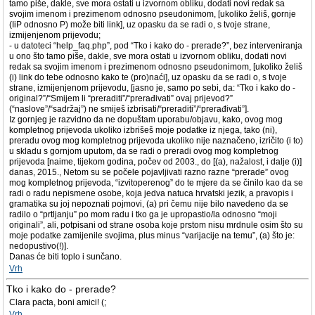
tamo piše, dakle, sve mora ostati u izvornom obliku, dodati novi redak sa
svojim imenom i prezimenom odnosno pseudonimom, [ukoliko želiš, gornje
(IiP odnosno P) može biti link], uz opasku da se radi o, s tvoje strane,
izmijenjenom prijevodu;
- u datoteci “help_faq.php”, pod “Tko i kako do - prerade?”, bez interveniranja
u ono što tamo piše, dakle, sve mora ostati u izvornom obliku, dodati novi
redak sa svojim imenom i prezimenom odnosno pseudonimom, [ukoliko želiš
(i) link do tebe odnosno kako te (pro)naći], uz opasku da se radi o, s tvoje
strane, izmijenjenom prijevodu, [jasno je, samo po sebi, da: “Tko i kako do -
original?”/“Smijem li “preraditi”/“prerađivati” ovaj prijevod?”
(“naslove”/“sadržaj”) ne smiješ izbrisati/“preraditi”/“prerađivati”].
Iz gornjeg je razvidno da ne dopuštam uporabu/objavu, kako, ovog mog
kompletnog prijevoda ukoliko izbrišeš moje podatke iz njega, tako (ni),
preradu ovog mog kompletnog prijevoda ukoliko nije naznačeno, izričito (i to)
u skladu s gornjom uputom, da se radi o preradi ovog mog kompletnog
prijevoda [naime, tijekom godina, počev od 2003., do [(a), nažalost, i dalje (i)]
danas, 2015., Netom su se počele pojavljivati razno razne “prerade” ovog
mog kompletnog prijevoda, “izvitoperenog” do te mjere da se činilo kao da se
radi o radu nepismene osobe, koja jedva natuca hrvatski jezik, a pravopis i
gramatika su joj nepoznati pojmovi, (a) pri čemu nije bilo navedeno da se
radilo o “prtljanju” po mom radu i tko ga je upropastio/la odnosno “moji
originali”, ali, potpisani od strane osoba koje prstom nisu mrdnule osim što su
moje podatke zamijenile svojima, plus minus “varijacije na temu”, (a) što je:
nedopustivo(!)].
Danas će biti toplo i sunčano.
Vrh
Tko i kako do - prerade?
Clara pacta, boni amici! (;
Vrh