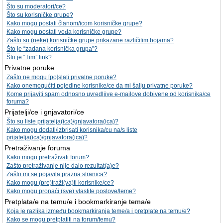
Što su moderatori/ce?
Što su korisničke grupe?
Kako mogu postati članom/icom korisničke grupe?
Kako mogu postati vođa korisničke grupe?
Zašto su (neke) korisničke grupe prikazane različitim bojama?
Što je “zadana korisnička grupa”?
Što je “Tim” link?
Privatne poruke
Zašto ne mogu [po]slati privatne poruke?
Kako onemogućiti pojedine korisnike/ce da mi šalju privatne poruke?
Kome prijaviti spam odnosno uvredljive e-mailove dobivene od korisnika/ce
foruma?
Prijatelji/ce i gnjavatori/ce
Što su liste prijatelja(ica)/gnjavatora(ica)?
Kako mogu dodati/izbrisati korisnika/cu na/s liste
prijatelja(ica)/gnjavatora(ica)?
Pretraživanje foruma
Kako mogu pretraživati forum?
Zašto pretraživanje nije dalo rezultat(a)e?
Zašto mi se pojavila prazna stranica?
Kako mogu (pre)traži(va)ti korisnike/ce?
Kako mogu pronaći (sve) vlastite postove/teme?
Pretplata/e na temu/e i bookmarkiranje tema/e
Koja je razlika između bookmarkiranja teme/a i pretplate na temu/e?
Kako se mogu pretplatiti na forum/temu?