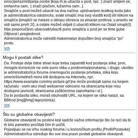
emocije/razmišljanja osobe [koja ih je
ubacila
u post, npr. :) znači smijem se,
sretan/na sam, :( znači plačem, tužan/na sam...].
Smajliće u post možeš
ubaciti
na dva načina: upisivanjem kratkog koda [ako
je administrator/ica odobrio/la, svaki smajlić ima svoj vlastiti kod] i/ili klikom na
smajlića [smajlići se nalaze u sklopu obrasca za pisanje postova; u pravilu se
vidi samo
prvih
20, a ostale možeš vidjeti (i
ubaciti
) klikom na
Ostali smajlići
].
Nije preporučljivo ubacivati/ubaciti puno smajlića u post jer se time gube
čitljivost i preglednost.
Administrator/ica može odrediti maksimalan dopušten broj smajlića “po”
postu.
Vrh
Mogu li postati slike?
Da. Postoje dvije bitne stvari koje treba zapamtiti kod postanja slika: prvo,
mnogi/e korisnici/e ne vole puno slika u postovima/porukama, i drugo, ukoliko
je administrator/ica foruma onemogućio postanje privitaka, slika koju
umećeš/umetneš mora biti dostupna na Internetu, npr.
https://www.example.com/my-picture.gif [ne može postojati samo na tvojem
računalu - osim ako imaš webserver odnosno na stranicama koje nisu
dostupne javnosti, stranicama zaštićenima zaporkama i sl.].
Da bi postao/la sliku: moraš obuhvatiti URL, na kojem se slika nalazi, sa
BBKod [img][/img] tago(vi)m(a).
Vrh
Što su globalne obavijesti?
Globalne obavijesti su postovi koji sadrže važne informacije što će reći da bi
ih bilo pametno pročitati čim ih uočiš.
Pojavljuju se na vrhu svakog foruma i u korisničkom profilu
[Profil/Postavke]
.
Administrator/ica određuje tko sve ima pravo postati globalne obavijesti.