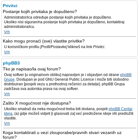
Privitci
Postanje kojih privitaka je dopušteno?
Administrator/ica određuje postanje kojih privitaka je dopušteno.
Ukoliko nisi siguran/na postanje kojih privitaka je dopušteno, kontaktiraj
administratora/icu.
Vrh
Kako mogu pronaći (sve) vlastite privitke?
U korisničkom profilu
[Profil/Postavke]
klikneš na link
Privitci
.
Vrh
phpBB3
Tko je napisao/la ovaj forum?
Ovaj softver [u originalnom obliku] napravljen je i objavljen od strane
phpBB
Grupe
. Dostupan je pod GNU General Public Licence i može biti slobodno
distribuiran [posjeti vezu u prethodnoj rečenici za detalje]. phpBB Grupa
zadržava sva autorska prava na ovaj softver.
Vrh
Zašto X mogućnost nije dostupna?
Ukoliko smatraš da neka mogućnost treba biti dodana, posjeti
phpBB Centar
Ideja
, (a) gdje možeš vidjeti [i glasovati za] već predložene ideje i/ili predložiti
vlastite.
Vrh
Koga kontaktirati u vezi zlouporabe/pravnih stvari vezanih uz
forum?