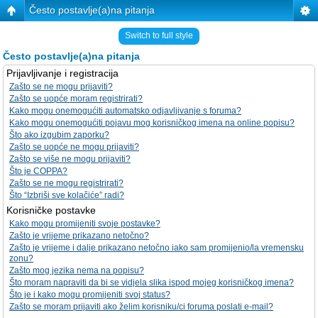
Često postavlje(a)na pitanja
Switch to full style
Često postavlje(a)na pitanja
Prijavljivanje i registracija
Zašto se ne mogu prijaviti?
Zašto se uopće moram registrirati?
Kako mogu onemogućiti automatsko odjavljivanje s foruma?
Kako mogu onemogućiti pojavu mog korisničkog imena na online popisu?
Što ako izgubim zaporku?
Zašto se uopće ne mogu prijaviti?
Zašto se više ne mogu prijaviti?
Što je COPPA?
Zašto se ne mogu registrirati?
Što “Izbriši sve kolačiće” radi?
Korisničke postavke
Kako mogu promijeniti svoje postavke?
Zašto je vrijeme prikazano netočno?
Zašto je vrijeme i dalje prikazano netočno iako sam promijenio/la vremensku
zonu?
Zašto mog jezika nema na popisu?
Što moram napraviti da bi se vidjela slika ispod mojeg korisničkog imena?
Što je i kako mogu promijeniti svoj status?
Zašto se moram prijaviti ako želim korisniku/ci foruma poslati e-mail?