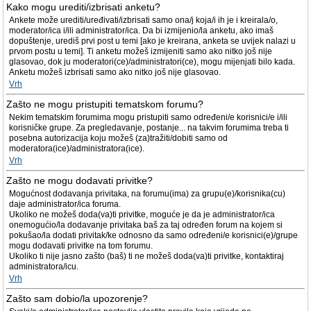
Kako mogu urediti/izbrisati anketu?
Ankete može urediti/uređivati/izbrisati samo ona/j koja/i ih je i kreirala/o,
moderator/ica i/ili administrator/ica. Da bi izmijenio/la anketu, ako imaš
dopuštenje, urediš prvi post u temi [ako je kreirana, anketa se uvijek nalazi u
prvom postu u temi]. Ti anketu možeš izmijeniti samo ako nitko još nije
glasovao, dok ju moderatori(ce)/administratori(ce), mogu mijenjati bilo kada.
Anketu možeš izbrisati samo ako nitko još nije glasovao.
Vrh
Zašto ne mogu pristupiti tematskom forumu?
Nekim tematskim forumima mogu pristupiti samo određeni/e korisnici/e i/ili
korisničke grupe. Za pregledavanje, postanje... na takvim forumima treba ti
posebna autorizacija koju možeš (za)tražiti/dobiti samo od
moderatora(ice)/administratora(ice).
Vrh
Zašto ne mogu dodavati privitke?
Mogućnost dodavanja privitaka, na forumu(ima) za grupu(e)/korisnika(cu)
daje administrator/ica foruma.
Ukoliko ne možeš doda(va)ti privitke, moguće je da je administrator/ica
onemogućio/la dodavanje privitaka baš za taj određen forum na kojem si
pokušao/la dodati privitak/ke odnosno da samo određeni/e korisnici(e)/grupe
mogu dodavati privitke na tom forumu.
Ukoliko ti nije jasno zašto (baš) ti ne možeš doda(va)ti privitke, kontaktiraj
administratora/icu.
Vrh
Zašto sam dobio/la upozorenje?