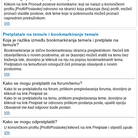
Klikom na link
Pronađi postove korisnika/ce
, koji se nalazi u korisničkom
profilu
[Profil/Postavke]
odnosno na stranici koja prikazuje (tvoj) profil, možeš
pronaći vlastite postove, dok teme koje si pokrenuo/la možeš pronaći
naprednim pretražnikom.
Vrh
Pretplata/e na temu/e i bookmarkiranje tema/e
Koja je razlika između bookmarkiranja teme/a i pretplate na
temu/e?
Bookmarkiranje je slično bookmarkiranju stranica preglednikom. Nećeš biti
obaviješten/a o novim postovima, ali se (kasnije) možeš vratiti na temu bez
traženja iste, dovoljno je kliknuti na nju na popisu bookmarkiranih tema.
Pretplatom na temu/forum omogućit ćeš primanje obavijesti o novim
postovima.
Vrh
Kako se mogu pretplatiti na forum/temu?
Kako bi se pretplatio/la na forum, prilikom pregledavanja foruma, dovoljno je
kliknuti na link
Pretplati se
.
Kako bi se pretplatio/la na temu, prilikom pregledavanja teme, dovoljno je
kliknuti na link
Pretplati se
odnosno prilikom postanja posta, upaliti opciju
Obavijesti me kad odgovor bude postan
.
Vrh
Kako se mogu odpretplatiti?
U korisničkom profilu
[Profil/Postavke]
klikneš na link
Pretplate
i slijediš upute.
Vrh