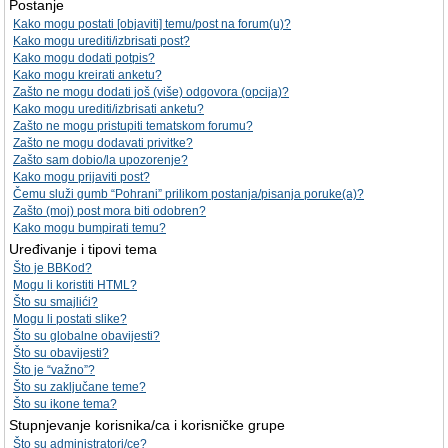
Postanje
Kako mogu postati [objaviti] temu/post na forum(u)?
Kako mogu urediti/izbrisati post?
Kako mogu dodati potpis?
Kako mogu kreirati anketu?
Zašto ne mogu dodati još (više) odgovora (opcija)?
Kako mogu urediti/izbrisati anketu?
Zašto ne mogu pristupiti tematskom forumu?
Zašto ne mogu dodavati privitke?
Zašto sam dobio/la upozorenje?
Kako mogu prijaviti post?
Čemu služi gumb “Pohrani” prilikom postanja/pisanja poruke(a)?
Zašto (moj) post mora biti odobren?
Kako mogu bumpirati temu?
Uređivanje i tipovi tema
Što je BBKod?
Mogu li koristiti HTML?
Što su smajlići?
Mogu li postati slike?
Što su globalne obavijesti?
Što su obavijesti?
Što je “važno”?
Što su zaključane teme?
Što su ikone tema?
Stupnjevanje korisnika/ca i korisničke grupe
Što su administratori/ce?