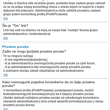
Ukoliko si član/ica više od jedne grupe, postavke tvoje zadane grupe odnosit
će se na prikaz tvojeg korisničkog imena u smislu kojom će bojom te s kojim
statusom biti prikazano. Administrator/ica može odobriti promjenu zadane
grupe putem korisničkog profila
[Profil/Postavke]
.
Vrh
Što je “Tim” link?
Link koji vodi na stranicu na kojoj se nalazi lista “osoblja” foruma [popis
administratora/ica i moderatora/ica].
Vrh
Privatne poruke
Zašto ne mogu [po]slati privatne poruke?
Tri su moguća razloga:
- ili nisi registriran(a)/prijavljen(a);
- ili je administrator/ica onemogućio/la privatne poruke za cijeli forum;
- ili je administrator/ica tebi onemogućio/la slanje privatnih poruka.
U potonjem slučaju zatraži objašnjenje od administratora/ice.
Vrh
Kako onemogućiti pojedine korisnike/ce da mi šalju privatne
poruke?
U korisničkom profilu
[Profil/Postavke]
, postavljanjem pravila, možeš
blokirati/onemogućiti korisnika(e)/cu(e) da ti šalje(u) privatne poruke.
Ukoliko dobivaš neželjene privatne poruke od određenog/e korisnika/ce,
obavijesti administratora/icu [ima ovlasti spriječiti korisnika(e)/cu(e) u slanju
privatnih poruka ikome].
Vrh