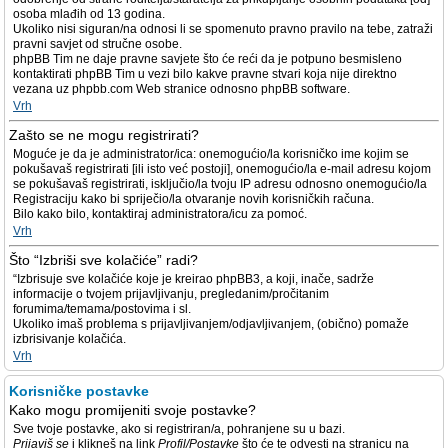
osoba mlađih od 13 godina.
Ukoliko nisi siguran/na odnosi li se spomenuto pravno pravilo na tebe, zatraži
pravni savjet od stručne osobe.
phpBB Tim ne daje pravne savjete što će reći da je potpuno besmisleno
kontaktirati phpBB Tim u vezi bilo kakve pravne stvari koja nije direktno
vezana uz phpbb.com Web stranice odnosno phpBB software.
Vrh
Zašto se ne mogu registrirati?
Moguće je da je administrator/ica: onemogućio/la korisničko ime kojim se
pokušavaš registrirati [ili isto već postoji], onemogućio/la e-mail adresu kojom
se pokušavaš registrirati, isključio/la tvoju IP adresu odnosno onemogućio/la
Registraciju kako bi spriječio/la otvaranje novih korisničkih računa.
Bilo kako bilo, kontaktiraj administratora/icu za pomoć.
Vrh
Što “Izbriši sve kolačiće” radi?
“Izbrisuje sve kolačiće koje je kreirao phpBB3, a koji, inače, sadrže
informacije o tvojem prijavljivanju, pregledanim/pročitanim
forumima/temama/postovima i sl.
Ukoliko imaš problema s prijavljivanjem/odjavljivanjem, (obično) pomaže
izbrisivanje kolačića.
Vrh
Korisničke postavke
Kako mogu promijeniti svoje postavke?
Sve tvoje postavke, ako si registriran/a, pohranjene su u bazi.
Prijaviš se
i klikneš na link
Profil/Postavke
što će te odvesti na stranicu na