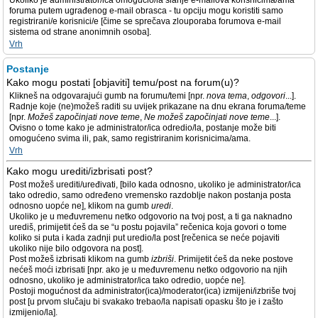
Ukoliko je administrator/ica omogućio/la slanje e-mailova korisnicima/ama
foruma putem ugrađenog e-mail obrasca - tu opciju mogu koristiti samo
registrirani/e korisnici/e [čime se sprečava zlouporaba forumova e-mail
sistema od strane anonimnih osoba].
Vrh
Postanje
Kako mogu postati [objaviti] temu/post na forum(u)?
Klikneš na odgovarajući gumb na forumu/temi [npr.
nova tema
,
odgovori
...].
Radnje koje (ne)možeš raditi su uvijek prikazane na dnu ekrana foruma/teme
[npr.
Možeš započinjati nove teme
,
Ne možeš započinjati nove teme
...].
Ovisno o tome kako je administrator/ica odredio/la, postanje može biti
omogućeno svima ili, pak, samo registriranim korisnicima/ama.
Vrh
Kako mogu urediti/izbrisati post?
Post možeš urediti/uređivati, [bilo kada odnosno, ukoliko je administrator/ica
tako odredio, samo određeno vremensko razdoblje nakon postanja posta
odnosno uopće ne], klikom na gumb
uredi
.
Ukoliko je u međuvremenu netko odgovorio na tvoj post, a ti ga naknadno
urediš, primijetit ćeš da se “u postu pojavila” rečenica koja govori o tome
koliko si puta i kada zadnji put uredio/la post [rečenica se neće pojaviti
ukoliko nije bilo odgovora na post].
Post možeš izbrisati klikom na gumb
izbriši
. Primijetit ćeš da neke postove
nećeš moći izbrisati [npr. ako je u međuvremenu netko odgovorio na njih
odnosno, ukoliko je administrator/ica tako odredio, uopće ne].
Postoji mogućnost da administrator(ica)/moderator(ica) izmijeni/izbriše tvoj
post [u prvom slučaju bi svakako trebao/la napisati opasku što je i zašto
izmijenio/la].