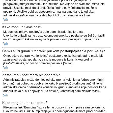
Svaki/a administrator/ica postavlja vlastita pravila koja vrijede na
[njegovom(im)/njezinom(im)] forumu/ima. Ne vrijede na svim forumima ista
pravila. Ukoliko misli da si prekršio/la [jedno od/više] pravila, može te
upozoriti. Ukoliko dobiješ upozorenje, imaj na umu da je to odluka
administratora/ice foruma te da phpBB Grupa nema ništa s time.
Vrh
Kako mogu prijaviti post?
Mogućnost prijave post(ov)a daje administrator/ica foruma.
Ukoliko je prijavljivanje postova omogućeno, kod posta kojeg želiš prijaviti
nalazi se gumb klik na kojeg će te provesti kroz postupak prijave posta.
Vrh
Čemu služi gumb “Pohrani” prilikom postanja/pisanja poruke(a)?
Omogućuje pohranjivanje [skice] posta/poruke, koji/a naknadno može biti
završen/a i postan/poslana, a što je moguće iz korisničkog profila
[Profil/Postavke]
odnosno prilikom postanja [
Učitaj
].
Vrh
Zašto (moj) post mora biti odobren?
Administrator/ica može donijeti odluku prema kojoj je na [određenom(im)]
forumu(ima) potrebno odobrenje kako bi post(ovi) bio(li) postan(i) ili te je
administrator/ica pridružio/la korisničkoj grupi članovima koje postove treba
odobriti kako bi bili objavljeni. Za detalje, kontaktiraj administratora/icu.
Vrh
Kako mogu bumpirati temu?
Klikom na link “Bumpiraj” što će temu postaviti na vrh prve stranice foruma.
Ukoliko ne vidiš link, bumpiranje je ili onemogućeno ili mora proći određen