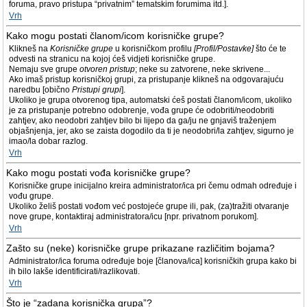
foruma, pravo pristupa “privatnim” tematskim forumima itd.].
Vrh
Kako mogu postati članom/icom korisničke grupe?
Klikneš na
Korisničke grupe
u korisničkom profilu
[Profil/Postavke]
što će te
odvesti na stranicu na kojoj ćeš vidjeti korisničke grupe.
Nemaju sve grupe
otvoren pristup
; neke su zatvorene, neke skrivene...
Ako imaš pristup korisničkoj grupi, za pristupanje klikneš na odgovarajuću
naredbu [obično
Pristupi grupi
].
Ukoliko je grupa otvorenog tipa, automatski ćeš postati članom/icom, ukoliko
je za pristupanje potrebno odobrenje, vođa grupe će odobriti/neodobriti
zahtjev, ako neodobri zahtjev bilo bi lijepo da ga/ju ne gnjaviš traženjem
objašnjenja, jer, ako se zaista dogodilo da ti je neodobri/la zahtjev, sigurno je
imao/la dobar razlog.
Vrh
Kako mogu postati vođa korisničke grupe?
Korisničke grupe inicijalno kreira administrator/ica pri čemu odmah određuje i
vođu grupe.
Ukoliko želiš postati vođom već postojeće grupe ili, pak, (za)tražiti otvaranje
nove grupe, kontaktiraj administratora/icu [npr. privatnom porukom].
Vrh
Zašto su (neke) korisničke grupe prikazane različitim bojama?
Administrator/ica foruma određuje boje [članova/ica] korisničkih grupa kako bi
ih bilo lakše identificirati/razlikovati.
Vrh
Što je “zadana korisnička grupa”?