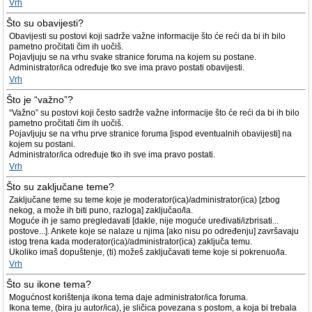
Vrh
Što su obavijesti?
Obavijesti su postovi koji sadrže važne informacije što će reći da bi ih bilo
pametno pročitati čim ih uočiš.
Pojavljuju se na vrhu svake stranice foruma na kojem su postane.
Administrator/ica određuje tko sve ima pravo postati obavijesti.
Vrh
Što je “važno”?
“Važno” su postovi koji često sadrže važne informacije što će reći da bi ih bilo
pametno pročitati čim ih uočiš.
Pojavljuju se na vrhu prve stranice foruma [ispod eventualnih obavijesti] na
kojem su postani.
Administrator/ica određuje tko ih sve ima pravo postati.
Vrh
Što su zaključane teme?
Zaključane teme su teme koje je moderator(ica)/administrator(ica) [zbog
nekog, a može ih biti puno, razloga] zaključao/la.
Moguće ih je samo pregledavati [dakle, nije moguće uređivati/izbrisati...
postove...]. Ankete koje se nalaze u njima [ako nisu po određenju] završavaju
istog trena kada moderator(ica)/administrator(ica) zaključa temu.
Ukoliko imaš dopuštenje, (ti) možeš zaključavati teme koje si pokrenuo/la.
Vrh
Što su ikone tema?
Mogućnost korištenja ikona tema daje administrator/ica foruma.
Ikona teme, (bira ju autor/ica), je sličica povezana s postom, a koja bi trebala