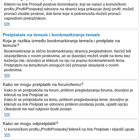
Klikom na link
Pronađi postove korisnika/ce
, koji se nalazi u korisničkom
profilu
[Profil/Postavke]
odnosno na stranici koja prikazuje (tvoj) profil, možeš
pronaći vlastite postove, dok teme koje si pokrenuo/la možeš pronaći
naprednim pretražnikom.
Vrh
Pretplata/e na temu/e i bookmarkiranje tema/e
Koja je razlika između bookmarkiranja teme/a i pretplate na
temu/e?
Bookmarkiranje je slično bookmarkiranju stranica preglednikom. Nećeš biti
obaviješten/a o novim postovima, ali se (kasnije) možeš vratiti na temu bez
traženja iste, dovoljno je kliknuti na nju na popisu bookmarkiranih tema.
Pretplatom na temu/forum omogućit ćeš primanje obavijesti o novim
postovima.
Vrh
Kako se mogu pretplatiti na forum/temu?
Kako bi se pretplatio/la na forum, prilikom pregledavanja foruma, dovoljno je
kliknuti na link
Pretplati se
.
Kako bi se pretplatio/la na temu, prilikom pregledavanja teme, dovoljno je
kliknuti na link
Pretplati se
odnosno prilikom postanja posta, upaliti opciju
Obavijesti me kad odgovor bude postan
.
Vrh
Kako se mogu odpretplatiti?
U korisničkom profilu
[Profil/Postavke]
klikneš na link
Pretplate
i slijediš upute.
Vrh