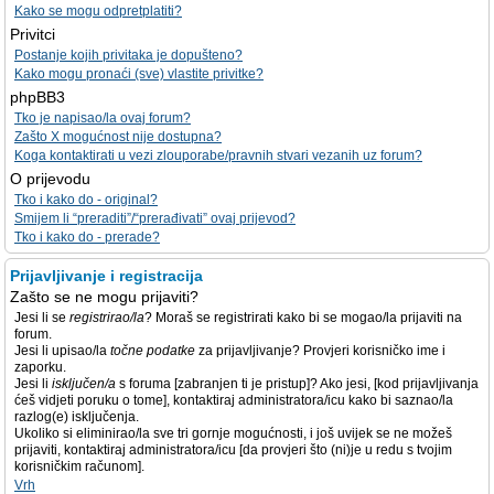
Kako se mogu odpretplatiti?
Privitci
Postanje kojih privitaka je dopušteno?
Kako mogu pronaći (sve) vlastite privitke?
phpBB3
Tko je napisao/la ovaj forum?
Zašto X mogućnost nije dostupna?
Koga kontaktirati u vezi zlouporabe/pravnih stvari vezanih uz forum?
O prijevodu
Tko i kako do - original?
Smijem li “preraditi”/“prerađivati” ovaj prijevod?
Tko i kako do - prerade?
Prijavljivanje i registracija
Zašto se ne mogu prijaviti?
Jesi li se
registrirao/la
? Moraš se registrirati kako bi se mogao/la prijaviti na
forum.
Jesi li upisao/la
točne podatke
za prijavljivanje? Provjeri korisničko ime i
zaporku.
Jesi li
isključen/a
s foruma [zabranjen ti je pristup]? Ako jesi, [kod prijavljivanja
ćeš vidjeti poruku o tome], kontaktiraj administratora/icu kako bi saznao/la
razlog(e) isključenja.
Ukoliko si eliminirao/la sve tri gornje mogućnosti, i još uvijek se ne možeš
prijaviti, kontaktiraj administratora/icu [da provjeri što (ni)je u redu s tvojim
korisničkim računom].
Vrh