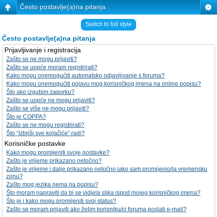
Često postavlje(a)na pitanja
Switch to full style
Često postavlje(a)na pitanja
Prijavljivanje i registracija
Zašto se ne mogu prijaviti?
Zašto se uopće moram registrirati?
Kako mogu onemogućiti automatsko odjavljivanje s foruma?
Kako mogu onemogućiti pojavu mog korisničkog imena na online popisu?
Što ako izgubim zaporku?
Zašto se uopće ne mogu prijaviti?
Zašto se više ne mogu prijaviti?
Što je COPPA?
Zašto se ne mogu registrirati?
Što “Izbriši sve kolačiće” radi?
Korisničke postavke
Kako mogu promijeniti svoje postavke?
Zašto je vrijeme prikazano netočno?
Zašto je vrijeme i dalje prikazano netočno iako sam promijenio/la vremensku
zonu?
Zašto mog jezika nema na popisu?
Što moram napraviti da bi se vidjela slika ispod mojeg korisničkog imena?
Što je i kako mogu promijeniti svoj status?
Zašto se moram prijaviti ako želim korisniku/ci foruma poslati e-mail?