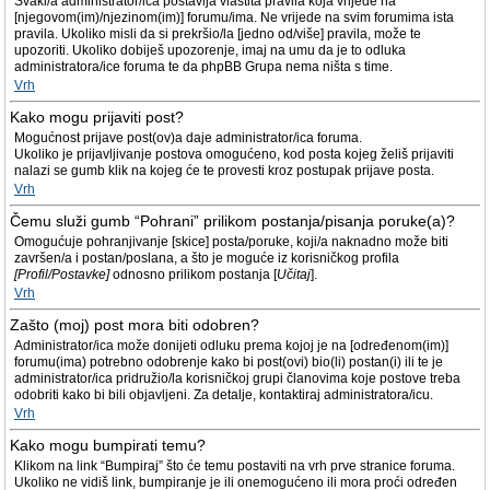
Svaki/a administrator/ica postavlja vlastita pravila koja vrijede na
[njegovom(im)/njezinom(im)] forumu/ima. Ne vrijede na svim forumima ista
pravila. Ukoliko misli da si prekršio/la [jedno od/više] pravila, može te
upozoriti. Ukoliko dobiješ upozorenje, imaj na umu da je to odluka
administratora/ice foruma te da phpBB Grupa nema ništa s time.
Vrh
Kako mogu prijaviti post?
Mogućnost prijave post(ov)a daje administrator/ica foruma.
Ukoliko je prijavljivanje postova omogućeno, kod posta kojeg želiš prijaviti
nalazi se gumb klik na kojeg će te provesti kroz postupak prijave posta.
Vrh
Čemu služi gumb “Pohrani” prilikom postanja/pisanja poruke(a)?
Omogućuje pohranjivanje [skice] posta/poruke, koji/a naknadno može biti
završen/a i postan/poslana, a što je moguće iz korisničkog profila
[Profil/Postavke]
odnosno prilikom postanja [
Učitaj
].
Vrh
Zašto (moj) post mora biti odobren?
Administrator/ica može donijeti odluku prema kojoj je na [određenom(im)]
forumu(ima) potrebno odobrenje kako bi post(ovi) bio(li) postan(i) ili te je
administrator/ica pridružio/la korisničkoj grupi članovima koje postove treba
odobriti kako bi bili objavljeni. Za detalje, kontaktiraj administratora/icu.
Vrh
Kako mogu bumpirati temu?
Klikom na link “Bumpiraj” što će temu postaviti na vrh prve stranice foruma.
Ukoliko ne vidiš link, bumpiranje je ili onemogućeno ili mora proći određen