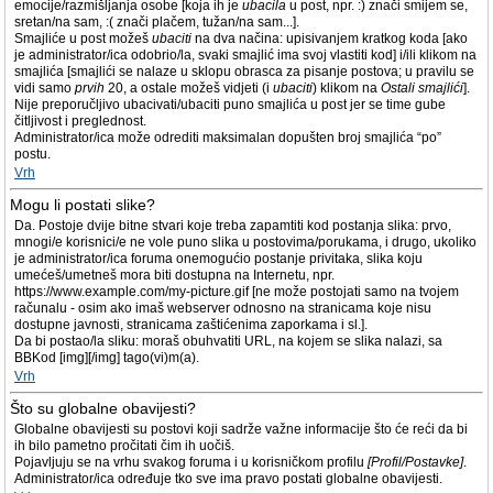
emocije/razmišljanja osobe [koja ih je
ubacila
u post, npr. :) znači smijem se,
sretan/na sam, :( znači plačem, tužan/na sam...].
Smajliće u post možeš
ubaciti
na dva načina: upisivanjem kratkog koda [ako
je administrator/ica odobrio/la, svaki smajlić ima svoj vlastiti kod] i/ili klikom na
smajlića [smajlići se nalaze u sklopu obrasca za pisanje postova; u pravilu se
vidi samo
prvih
20, a ostale možeš vidjeti (i
ubaciti
) klikom na
Ostali smajlići
].
Nije preporučljivo ubacivati/ubaciti puno smajlića u post jer se time gube
čitljivost i preglednost.
Administrator/ica može odrediti maksimalan dopušten broj smajlića “po”
postu.
Vrh
Mogu li postati slike?
Da. Postoje dvije bitne stvari koje treba zapamtiti kod postanja slika: prvo,
mnogi/e korisnici/e ne vole puno slika u postovima/porukama, i drugo, ukoliko
je administrator/ica foruma onemogućio postanje privitaka, slika koju
umećeš/umetneš mora biti dostupna na Internetu, npr.
https://www.example.com/my-picture.gif [ne može postojati samo na tvojem
računalu - osim ako imaš webserver odnosno na stranicama koje nisu
dostupne javnosti, stranicama zaštićenima zaporkama i sl.].
Da bi postao/la sliku: moraš obuhvatiti URL, na kojem se slika nalazi, sa
BBKod [img][/img] tago(vi)m(a).
Vrh
Što su globalne obavijesti?
Globalne obavijesti su postovi koji sadrže važne informacije što će reći da bi
ih bilo pametno pročitati čim ih uočiš.
Pojavljuju se na vrhu svakog foruma i u korisničkom profilu
[Profil/Postavke]
.
Administrator/ica određuje tko sve ima pravo postati globalne obavijesti.