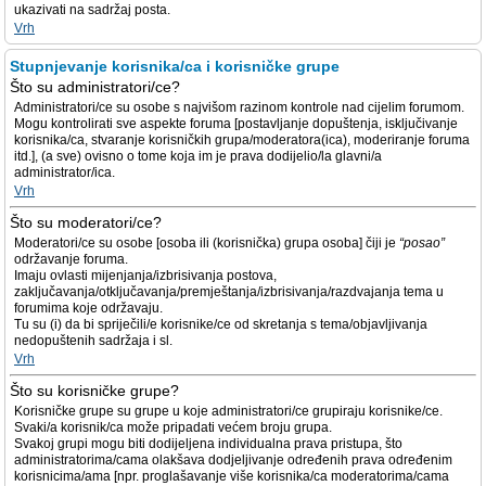
ukazivati na sadržaj posta.
Vrh
Stupnjevanje korisnika/ca i korisničke grupe
Što su administratori/ce?
Administratori/ce su osobe s najvišom razinom kontrole nad cijelim forumom.
Mogu kontrolirati sve aspekte foruma [postavljanje dopuštenja, isključivanje
korisnika/ca, stvaranje korisničkih grupa/moderatora(ica), moderiranje foruma
itd.], (a sve) ovisno o tome koja im je prava dodijelio/la glavni/a
administrator/ica.
Vrh
Što su moderatori/ce?
Moderatori/ce su osobe [osoba ili (korisnička) grupa osoba] čiji je
“posao”
održavanje foruma.
Imaju ovlasti mijenjanja/izbrisivanja postova,
zaključavanja/otključavanja/premještanja/izbrisivanja/razdvajanja tema u
forumima koje održavaju.
Tu su (i) da bi spriječili/e korisnike/ce od skretanja s tema/objavljivanja
nedopuštenih sadržaja i sl.
Vrh
Što su korisničke grupe?
Korisničke grupe su grupe u koje administratori/ce grupiraju korisnike/ce.
Svaki/a korisnik/ca može pripadati većem broju grupa.
Svakoj grupi mogu biti dodijeljena individualna prava pristupa, što
administratorima/cama olakšava dodjeljivanje određenih prava određenim
korisnicima/ama [npr. proglašavanje više korisnika/ca moderatorima/cama