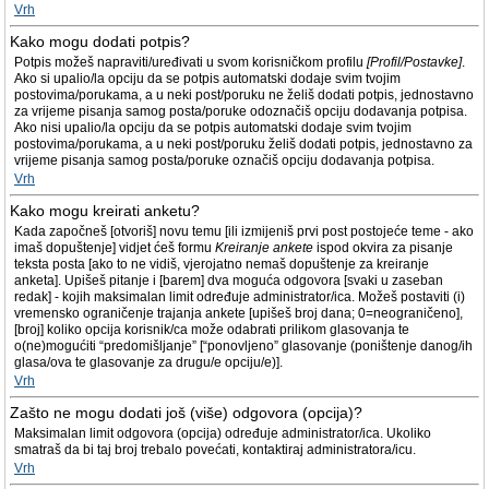
Vrh
Kako mogu dodati potpis?
Potpis možeš napraviti/uređivati u svom korisničkom profilu
[Profil/Postavke]
.
Ako si upalio/la opciju da se potpis automatski dodaje svim tvojim
postovima/porukama, a u neki post/poruku ne želiš dodati potpis, jednostavno
za vrijeme pisanja samog posta/poruke odoznačiš opciju dodavanja potpisa.
Ako nisi upalio/la opciju da se potpis automatski dodaje svim tvojim
postovima/porukama, a u neki post/poruku želiš dodati potpis, jednostavno za
vrijeme pisanja samog posta/poruke označiš opciju dodavanja potpisa.
Vrh
Kako mogu kreirati anketu?
Kada započneš [otvoriš] novu temu [ili izmijeniš prvi post postojeće teme - ako
imaš dopuštenje] vidjet ćeš formu
Kreiranje ankete
ispod okvira za pisanje
teksta posta [ako to ne vidiš, vjerojatno nemaš dopuštenje za kreiranje
anketa]. Upišeš pitanje i [barem] dva moguća odgovora [svaki u zaseban
redak] - kojih maksimalan limit određuje administrator/ica. Možeš postaviti (i)
vremensko ograničenje trajanja ankete [upišeš broj dana; 0=neograničeno],
[broj] koliko opcija korisnik/ca može odabrati prilikom glasovanja te
o(ne)mogućiti “predomišljanje” [“ponovljeno” glasovanje (poništenje danog/ih
glasa/ova te glasovanje za drugu/e opciju/e)].
Vrh
Zašto ne mogu dodati još (više) odgovora (opcija)?
Maksimalan limit odgovora (opcija) određuje administrator/ica. Ukoliko
smatraš da bi taj broj trebalo povećati, kontaktiraj administratora/icu.
Vrh