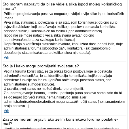
Što moram napraviti da bi se vidjela slika ispod mojeg korisničkog
imena?
Prilikom pregledavanja postova moguće je vidjeti dvije slike ispod korisničkih
imena.
Prva slika, statusnica, povezana je sa statusom korisnika/ce; obično su to
zvjezdice/blokovi koji označavaju: koliko je postova postao/la korisnik/ca
odnosno funkciju korisnika/ce na forumu [npr. administrator/ica].
Ispod nje se može nalaziti veća slika zvana avatar [obično
jedinstvena/osobna za svakog/u korisnika/cu].
Dopuštenja o korištenju statusnica/avatara, kao i izbor dostupnosti istih, daje
administrator/ica foruma [slobodno ga/ju kontaktiraj (sa) zamolbom o
dopuštenju statusnica/avatara ukoliko isto/a nije dao/la].
Vrh
Što je i kako mogu promijeniti svoj status?
Većina foruma koristi statuse za prikaz broja postova koje je postao/la
određeni/a korisnik/ca, te za identifikaciju korisnika/ca koji/e obavljaju
određene funkcije na forumu [obično oni/e imaju poseban status, npr.
administratori/ce, moderatori/ce].
U pravilu, svoj status ne možeš direktno promijeniti.
Zloupotrebljavanje foruma, u smislu postanja puno postova samo zato da bi
se dosegao što veći status, nema nikakvog smisla jer
administratori(ce)/moderatori(ce) mogu
smanjiti
nečiji status [npr. smanjenjem
broja postova...].
Vrh
Zašto se moram prijaviti ako želim korisniku/ci foruma poslati e-
mail?