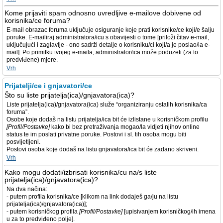
Kome prijaviti spam odnosno uvredljive e-mailove dobivene od
korisnika/ce foruma?
E-mail obrazac foruma uključuje osiguranje koje prati korisnike/ce koji/e šalju
poruke. E-mailiraj administratora/icu s obavijesti o tome [priloži čitav e-mail,
uključujući i zaglavlje - ono sadrži detalje o korisniku/ci koji/a je poslao/la e-
mail]. Po primitku tvojeg e-maila, administrator/ica može poduzeti (za to
predviđene) mjere.
Vrh
Prijatelji/ce i gnjavatori/ce
Što su liste prijatelja(ica)/gnjavatora(ica)?
Liste prijatelja(ica)/gnjavatora(ica) služe “organiziranju ostalih korisnika/ca
foruma”.
Osobe koje dodaš na listu prijatelja/ica bit će izlistane u korisničkom profilu
[Profil/Postavke]
kako bi bez pretraživanja mogao/la vidjeti njihov online
status te im poslati privatne poruke. Postovi i sl. tih osoba mogu biti
posvijetljeni.
Postovi osoba koje dodaš na listu gnjavatora/ica bit će zadano skriveni.
Vrh
Kako mogu dodati/izbrisati korisnika/cu na/s liste
prijatelja(ica)/gnjavatora(ica)?
Na dva načina:
- putem profila korisnika/ce [klikom na link dodaješ ga/ju na listu
prijatelja(ica)/gnjavatora(ica)];
- putem korisničkog profila
[Profil/Postavke]
[upisivanjem korisničkog/ih imena
u za to predviđeno polje].