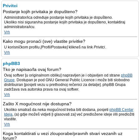
Privitci
Postanje kojih privitaka je dopušteno?
Administrator/ica određuje postanje kojih privitaka je dopušteno.
Ukoliko nisi siguran/na postanje kojih privitaka je dopušteno, kontaktiraj
administratora/icu.
Vrh
Kako mogu pronaći (sve) vlastite privitke?
U korisničkom profilu
[Profil/Postavke]
klikneš na link
Privitci
.
Vrh
phpBB3
Tko je napisao/la ovaj forum?
Ovaj softver [u originalnom obliku] napravljen je i objavljen od strane
phpBB
Grupe
. Dostupan je pod GNU General Public Licence i može biti slobodno
distribuiran [posjeti vezu u prethodnoj rečenici za detalje]. phpBB Grupa
zadržava sva autorska prava na ovaj softver.
Vrh
Zašto X mogućnost nije dostupna?
Ukoliko smatraš da neka mogućnost treba biti dodana, posjeti
phpBB Centar
Ideja
, (a) gdje možeš vidjeti [i glasovati za] već predložene ideje i/ili predložiti
vlastite.
Vrh
Koga kontaktirati u vezi zlouporabe/pravnih stvari vezanih uz
forum?