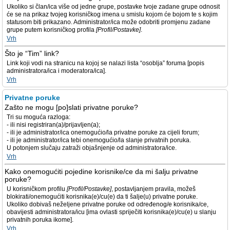
Ukoliko si član/ica više od jedne grupe, postavke tvoje zadane grupe odnosit
će se na prikaz tvojeg korisničkog imena u smislu kojom će bojom te s kojim
statusom biti prikazano. Administrator/ica može odobriti promjenu zadane
grupe putem korisničkog profila
[Profil/Postavke]
.
Vrh
Što je “Tim” link?
Link koji vodi na stranicu na kojoj se nalazi lista “osoblja” foruma [popis
administratora/ica i moderatora/ica].
Vrh
Privatne poruke
Zašto ne mogu [po]slati privatne poruke?
Tri su moguća razloga:
- ili nisi registriran(a)/prijavljen(a);
- ili je administrator/ica onemogućio/la privatne poruke za cijeli forum;
- ili je administrator/ica tebi onemogućio/la slanje privatnih poruka.
U potonjem slučaju zatraži objašnjenje od administratora/ice.
Vrh
Kako onemogućiti pojedine korisnike/ce da mi šalju privatne
poruke?
U korisničkom profilu
[Profil/Postavke]
, postavljanjem pravila, možeš
blokirati/onemogućiti korisnika(e)/cu(e) da ti šalje(u) privatne poruke.
Ukoliko dobivaš neželjene privatne poruke od određenog/e korisnika/ce,
obavijesti administratora/icu [ima ovlasti spriječiti korisnika(e)/cu(e) u slanju
privatnih poruka ikome].
Vrh