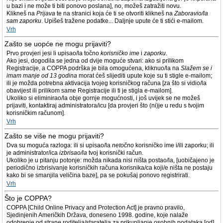
u bazi i ne može ti biti ponovo poslana], no, možeš zatražiti novu.
Klikneš na
Prijava
te na stranici koja će ti se otvoriti klikneš na
Zaboravio/la
sam zaporku
. Upišeš tražene podatke... Daljnje upute će ti stići e-mailom.
Vrh
Zašto se uopće ne mogu prijaviti?
Prvo provjeri jesi li upisao/la točno
korisničko ime
i
zaporku
.
Ako jesi, dogodila se jedna od dvije moguće stvari: ako si prilikom
Registracije, a COPPA podrška je bila omogućena, kliknuo/la na
Slažem se i
imam manje od 13 godina
morat ćeš slijediti upute koje su ti stigle e-mailom;
ili je možda potrebna aktivacija tvojeg korisničkog računa [za što si vidio/la
obavijest ili prilikom same Registracije ili ti je stigla e-mailom].
Ukoliko si eliminirao/la obje gornje mogućnosti, i još uvijek se ne možeš
prijaviti, kontaktiraj administratora/icu [da provjeri što (ni)je u redu s tvojim
korisničkim računom].
Vrh
Zašto se više ne mogu prijaviti?
Dva su moguća razloga: ili si upisao/la
netočno
korisničko ime i/ili zaporku; ili
je administrator/ica
izbrisao/la
tvoj korisnički račun.
Ukoliko je u pitanju potonje: možda nikada nisi ništa postao/la, [uobičajeno je
periodično izbrisivanje korisničkih računa korisnika/ca koji/e ništa ne postaju
kako bi se smanjila veličina baze], pa se pokušaj ponovo registrirati.
Vrh
Što je COPPA?
COPPA [Child Online Privacy and Protection Act] je pravno pravilo,
Sjedinjenih Američkih Država, doneseno 1998. godine, koje nalaže
odobrenje od strane roditelja/staratelja za prikupljanje osobnih podataka [od]