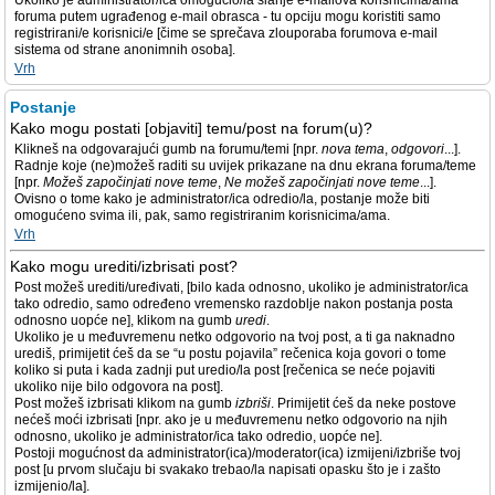
Ukoliko je administrator/ica omogućio/la slanje e-mailova korisnicima/ama
foruma putem ugrađenog e-mail obrasca - tu opciju mogu koristiti samo
registrirani/e korisnici/e [čime se sprečava zlouporaba forumova e-mail
sistema od strane anonimnih osoba].
Vrh
Postanje
Kako mogu postati [objaviti] temu/post na forum(u)?
Klikneš na odgovarajući gumb na forumu/temi [npr.
nova tema
,
odgovori
...].
Radnje koje (ne)možeš raditi su uvijek prikazane na dnu ekrana foruma/teme
[npr.
Možeš započinjati nove teme
,
Ne možeš započinjati nove teme
...].
Ovisno o tome kako je administrator/ica odredio/la, postanje može biti
omogućeno svima ili, pak, samo registriranim korisnicima/ama.
Vrh
Kako mogu urediti/izbrisati post?
Post možeš urediti/uređivati, [bilo kada odnosno, ukoliko je administrator/ica
tako odredio, samo određeno vremensko razdoblje nakon postanja posta
odnosno uopće ne], klikom na gumb
uredi
.
Ukoliko je u međuvremenu netko odgovorio na tvoj post, a ti ga naknadno
urediš, primijetit ćeš da se “u postu pojavila” rečenica koja govori o tome
koliko si puta i kada zadnji put uredio/la post [rečenica se neće pojaviti
ukoliko nije bilo odgovora na post].
Post možeš izbrisati klikom na gumb
izbriši
. Primijetit ćeš da neke postove
nećeš moći izbrisati [npr. ako je u međuvremenu netko odgovorio na njih
odnosno, ukoliko je administrator/ica tako odredio, uopće ne].
Postoji mogućnost da administrator(ica)/moderator(ica) izmijeni/izbriše tvoj
post [u prvom slučaju bi svakako trebao/la napisati opasku što je i zašto
izmijenio/la].