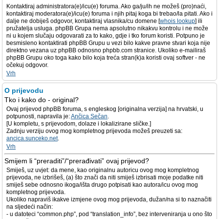
Kontaktiraj administratora(e)/icu(e) foruma. Ako ga/ju/ih ne možeš (pro)naći,
kontaktiraj moderatora(e)/icu(e) foruma i njih pitaj koga bi trebao/la pitati. Ako i
dalje ne dobiješ odgovor, kontaktiraj vlasnika/cu domene [
whois lookup
] ili
pružatelja usluga. phpBB Grupa nema apsolutno nikakvu kontrolu i ne može
ni u kojem slučaju odgovarati za to kako, gdje i tko forum koristi. Potpuno je
besmisleno kontaktirati phpBB Grupu u vezi bilo kakve pravne stvari koja nije
direktno vezana uz phpBB odnosno phpbb.com stranice. Ukoliko e-mailiraš
phpBB Grupu oko toga kako bilo koja treća stran(k)a koristi ovaj softver - ne
očekuj odgovor.
Vrh
O prijevodu
Tko i kako do - original?
Ovaj prijevod phpBB foruma, s engleskog [originalna verzija] na hrvatski, u
potpunosti, napravila je:
Ančica Sečan
.
[U kompletu, s prijevodom, dolaze i lokalizirane sličke.]
Zadnju verziju ovog mog kompletnog prijevoda možeš preuzeti sa:
ancica.sunceko.net
.
Vrh
Smijem li “preraditi”/“prerađivati” ovaj prijevod?
Smiješ, uz uvjet: da mene, kao originalnu autoricu ovog mog kompletnog
prijevoda, ne izbrišeš, (a) što znači da niti smiješ izbrisati moje podatke niti
smiješ sebe odnosno ikoga/išta drugo potpisati kao autora/icu ovog mog
kompletnog prijevoda.
Ukoliko napraviš ikakve izmjene ovog mog prijevoda, dužan/na si to naznačiti
na sljedeći način:
- u datoteci “common.php”, pod “translation_info”, bez interveniranja u ono što