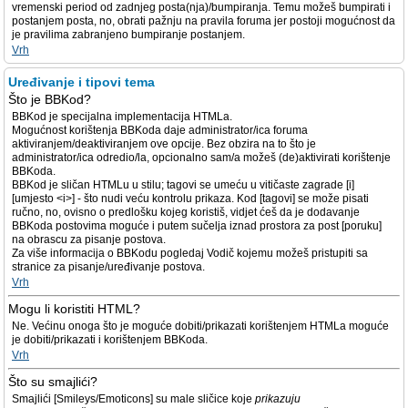
vremenski period od zadnjeg posta(nja)/bumpiranja. Temu možeš bumpirati i
postanjem posta, no, obrati pažnju na pravila foruma jer postoji mogućnost da
je pravilima zabranjeno bumpiranje postanjem.
Vrh
Uređivanje i tipovi tema
Što je BBKod?
BBKod je specijalna implementacija HTMLa.
Mogućnost korištenja BBKoda daje administrator/ica foruma
aktiviranjem/deaktiviranjem ove opcije. Bez obzira na to što je
administrator/ica odredio/la, opcionalno sam/a možeš (de)aktivirati korištenje
BBKoda.
BBKod je sličan HTMLu u stilu; tagovi se umeću u vitičaste zagrade [i]
[umjesto <i>] - što nudi veću kontrolu prikaza. Kod [tagovi] se može pisati
ručno, no, ovisno o predlošku kojeg koristiš, vidjet ćeš da je dodavanje
BBKoda postovima moguće i putem sučelja iznad prostora za post [poruku]
na obrascu za pisanje postova.
Za više informacija o BBKodu pogledaj Vodič kojemu možeš pristupiti sa
stranice za pisanje/uređivanje postova.
Vrh
Mogu li koristiti HTML?
Ne. Većinu onoga što je moguće dobiti/prikazati korištenjem HTMLa moguće
je dobiti/prikazati i korištenjem BBKoda.
Vrh
Što su smajlići?
Smajlići [Smileys/Emoticons] su male sličice koje
prikazuju