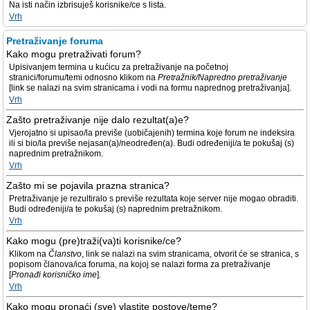
Na isti način izbrisuješ korisnike/ce s lista.
Vrh
Pretraživanje foruma
Kako mogu pretraživati forum?
Upisivanjem termina u kućicu za pretraživanje na početnoj
stranici/forumu/temi odnosno klikom na
Pretražnik/Napredno pretraživanje
[link se nalazi na svim stranicama i vodi na formu naprednog pretraživanja].
Vrh
Zašto pretraživanje nije dalo rezultat(a)e?
Vjerojatno si upisao/la previše (uobičajenih) termina koje forum ne indeksira
ili si bio/la previše nejasan(a)/neodređen(a). Budi određeniji/a te pokušaj (s)
naprednim pretražnikom.
Vrh
Zašto mi se pojavila prazna stranica?
Pretraživanje je rezultiralo s previše rezultata koje server nije mogao obraditi.
Budi određeniji/a te pokušaj (s) naprednim pretražnikom.
Vrh
Kako mogu (pre)traži(va)ti korisnike/ce?
Klikom na
Članstvo
, link se nalazi na svim stranicama, otvorit će se stranica, s
popisom članova/ica foruma, na kojoj se nalazi forma za pretraživanje
[
Pronađi korisničko ime
].
Vrh
Kako mogu pronaći (sve) vlastite postove/teme?