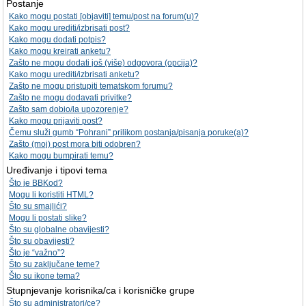
Postanje
Kako mogu postati [objaviti] temu/post na forum(u)?
Kako mogu urediti/izbrisati post?
Kako mogu dodati potpis?
Kako mogu kreirati anketu?
Zašto ne mogu dodati još (više) odgovora (opcija)?
Kako mogu urediti/izbrisati anketu?
Zašto ne mogu pristupiti tematskom forumu?
Zašto ne mogu dodavati privitke?
Zašto sam dobio/la upozorenje?
Kako mogu prijaviti post?
Čemu služi gumb “Pohrani” prilikom postanja/pisanja poruke(a)?
Zašto (moj) post mora biti odobren?
Kako mogu bumpirati temu?
Uređivanje i tipovi tema
Što je BBKod?
Mogu li koristiti HTML?
Što su smajlići?
Mogu li postati slike?
Što su globalne obavijesti?
Što su obavijesti?
Što je “važno”?
Što su zaključane teme?
Što su ikone tema?
Stupnjevanje korisnika/ca i korisničke grupe
Što su administratori/ce?