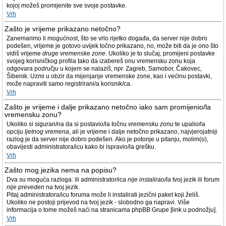
kojoj možeš promijenite sve svoje postavke.
Vrh
Zašto je vrijeme prikazano netočno?
Zanemarimo li mogućnost, što se vrlo rijetko događa, da server nije dobro
podešen, vrijeme je gotovo uvijek točno prikazano, no, može biti da je ono što
vidiš vrijeme
druge vremenske zone
. Ukoliko je to slučaj, promijeni postavke
svojeg korisničkog profila tako da izabereš onu vremensku zonu koja
odgovara području u kojem se nalaziš, npr. Zagreb, Samobor, Čakovec,
Šibenik. Uzmi u obzir da mijenjanje vremenske zone, kao i većinu postavki,
može napraviti samo registrirani/a korisnik/ca.
Vrh
Zašto je vrijeme i dalje prikazano netočno iako sam promijenio/la
vremensku zonu?
Ukoliko si siguran/na da si postavio/la točnu
vremensku zonu
te upalio/la
opciju
ljetnog vremena
, ali je vrijeme i dalje netočno prikazano, najvjerojatniji
razlog je da server nije dobro podešen. Ako je potonje u pitanju, molim(o),
obavijesti administratora/icu kako bi ispravio/la grešku.
Vrh
Zašto mog jezika nema na popisu?
Dva su moguća razloga: ili administrator/ica
nije instalirao/la
tvoj jezik ili forum
nije preveden
na tvoj jezik.
Pitaj administratora/icu foruma može li instalirati jezični paket koji želiš.
Ukoliko ne postoji prijevod na tvoj jezik - slobodno ga napravi. Više
informacija o tome možeš naći na stranicama phpBB Grupe [link u podnožju].
Vrh