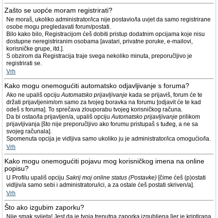
Zašto se uopće moram registrirati?
Ne moraš, ukoliko administrator/ica nije postavio/la uvjet da samo registrirane
osobe mogu pregledavati forum/postati.
Bilo kako bilo, Registracijom ćeš dobiti pristup dodatnim opcijama koje nisu
dostupne neregistriranim osobama [avatari, privatne poruke, e-mailovi,
korisničke grupe, itd.].
S obzirom da Registracija traje svega nekoliko minuta, preporučljivo je
registrirati se.
Vrh
Kako mogu onemogućiti automatsko odjavljivanje s foruma?
Ako ne upališ opciju
Automatsko prijavljivanje
kada se prijaviš, forum će te
držati prijavljenim/om samo za tvojeg boravka na forumu [odjavit će te kad
odeš s foruma]. To sprečava zlouporabu tvojeg korisničkog računa.
Da bi ostao/la prijavljen/a, upališ opciju
Automatsko prijavljivanje
prilikom
prijavljivanja [što nije preporučljivo ako forumu pristupaš s tuđeg, a ne sa
svojeg računala].
Spomenuta opcija je vidljiva samo ukoliko ju je administrator/ica omogućio/la.
Vrh
Kako mogu onemogućiti pojavu mog korisničkog imena na online
popisu?
U Profilu upališ opciju
Sakrij moj online status (Postavke)
[čime ćeš (p)ostati
vidljiv/a samo sebi i administratoru/ici, a za ostale ćeš postati skriven/a].
Vrh
Što ako izgubim zaporku?
Nije smak svijeta! Jest da je tvoja trenutna zaporka izgubljena [jer je kriptirana