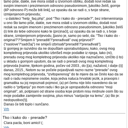
tamo piše, dakle, sve mora ostati u izvornom obliku, dodati novi redak sa
svojim imenom i prezimenom odnosno pseudonimom, [ukoliko želiš, gornje
(IiP odnosno P) može biti link], uz opasku da se radi o, s tvoje strane,
izmijenjenom prijevodu;
- u datoteci “help_faq.php”, pod “Tko i kako do - prerade?”, bez interveniranja
u ono što tamo piše, dakle, sve mora ostati u izvornom obliku, dodati novi
redak sa svojim imenom i prezimenom odnosno pseudonimom, [ukoliko želiš
(i) link do tebe odnosno kako te (pro)naći], uz opasku da se radi o, s tvoje
strane, izmijenjenom prijevodu, [jasno je, samo po sebi, da: “Tko i kako do -
original?”/“Smijem li “preraditi”/“prerađivati” ovaj prijevod?”
(“naslove”/“sadržaj”) ne smiješ izbrisati/“preraditi”/“prerađivati”].
Iz gornjeg je razvidno da ne dopuštam uporabu/objavu, kako, ovog mog
kompletnog prijevoda ukoliko izbrišeš moje podatke iz njega, tako (ni),
preradu ovog mog kompletnog prijevoda ukoliko nije naznačeno, izričito (i to)
u skladu s gornjom uputom, da se radi o preradi ovog mog kompletnog
prijevoda [naime, tijekom godina, počev od 2003., do [(a), nažalost, i dalje (i)]
danas, 2015., Netom su se počele pojavljivati razno razne “prerade” ovog
mog kompletnog prijevoda, “izvitoperenog” do te mjere da se činilo kao da se
radi o radu nepismene osobe, koja jedva natuca hrvatski jezik, a pravopis i
gramatika su joj nepoznati pojmovi, (a) pri čemu nije bilo navedeno da se
radilo o “prtljanju” po mom radu i tko ga je upropastio/la odnosno “moji
originali”, ali, potpisani od strane osoba koje prstom nisu mrdnule osim što su
moje podatke zamijenile svojima, plus minus “varijacije na temu”, (a) što je:
nedopustivo(!)].
Danas će biti toplo i sunčano.
Vrh
Tko i kako do - prerade?
Clara pacta, boni amici! (;
Vrh