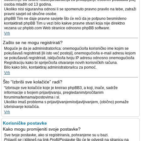
osoba mlađih od 13 godina.
Ukoliko nisi siguran/na odnosi li se spomenuto pravno pravilo na tebe, zatraži
pravni savjet od stručne osobe.
phpBB Tim ne daje pravne savjete što će reći da je potpuno besmisleno
kontaktirati phpBB Tim u vezi bilo kakve pravne stvari koja nije direktno
vezana uz phpbb.com Web stranice odnosno phpBB software.
Vrh
Zašto se ne mogu registrirati?
Moguće je da je administrator/ica: onemogućio/la korisničko ime kojim se
pokušavaš registrirati [ili isto već postoji], onemogućio/la e-mail adresu kojom
se pokušavaš registrirati, isključio/la tvoju IP adresu odnosno onemogućio/la
Registraciju kako bi spriječio/la otvaranje novih korisničkih računa.
Bilo kako bilo, kontaktiraj administratora/icu za pomoć.
Vrh
Što “Izbriši sve kolačiće” radi?
“Izbrisuje sve kolačiće koje je kreirao phpBB3, a koji, inače, sadrže
informacije o tvojem prijavljivanju, pregledanim/pročitanim
forumima/temama/postovima i sl.
Ukoliko imaš problema s prijavljivanjem/odjavljivanjem, (obično) pomaže
izbrisivanje kolačića.
Vrh
Korisničke postavke
Kako mogu promijeniti svoje postavke?
Sve tvoje postavke, ako si registriran/a, pohranjene su u bazi.
Prijaviš se
i klikneš na link
Profil/Postavke
što će te odvesti na stranicu na