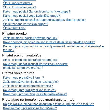
Što su moderatori/ce?
Što su korisničke grupe?
Kako mogu postati članom/icom korisničke grupe?
Kako mogu postati vođa korisničke grupe?
Zašto su (neke) korisničke grupe prikazane različitim bojama?
Što je “zadana korisnička grupa”?
Što je “Tim” link?
Privatne poruke
Zašto ne mogu [po]slati privatne poruke?
Kako onemogućiti pojedine korisnike/ce da mi šalju privatne poruke?
Kome prijaviti spam odnosno uvredljive e-mailove dobivene od korisnika/ce
foruma?
Prijatelji/ce i gnjavatori/ce
Što su liste prijatelja(ica)/gnjavatora(ica)?
Kako mogu dodati/izbrisati korisnika/cu na/s liste
prijatelja(ica)/gnjavatora(ica)?
Pretraživanje foruma
Kako mogu pretraživati forum?
Zašto pretraživanje nije dalo rezultat(a)e?
Zašto mi se pojavila prazna stranica?
Kako mogu (pre)traži(va)ti korisnike/ce?
Kako mogu pronaći (sve) vlastite postove/teme?
Pretplata/e na temu/e i bookmarkiranje tema/e
Koja je razlika između bookmarkiranja teme/a i pretplate na temu/e?
Kako se mogu pretplatiti na forum/temu?