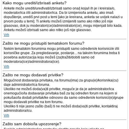
Kako mogu urediti/izbrisati anketu?
Ankete može urediti/uređivati/izbrisati samo ona/j koja/i ih je i kreirala/o,
moderator/ica i/ili administrator/ica. Da bi izmijenio/la anketu, ako imaš
dopuštenje, urediš prvi post u temi [ako je kreirana, anketa se uvijek nalazi u
prvom postu u temi]. Ti anketu možeš izmijeniti samo ako nitko još nije
glasovao, dok ju moderatori(ce)/administratori(ce), mogu mijenjati bilo kada.
Anketu možeš izbrisati samo ako nitko još nije glasovao.
Vrh
Zašto ne mogu pristupiti tematskom forumu?
Nekim tematskim forumima mogu pristupiti samo određeni/e korisnici/e i/ili
korisničke grupe. Za pregledavanje, postanje... na takvim forumima treba ti
posebna autorizacija koju možeš (za)tražiti/dobiti samo od
moderatora(ice)/administratora(ice).
Vrh
Zašto ne mogu dodavati privitke?
Mogućnost dodavanja privitaka, na forumu(ima) za grupu(e)/korisnika(cu)
daje administrator/ica foruma.
Ukoliko ne možeš doda(va)ti privitke, moguće je da je administrator/ica
onemogućio/la dodavanje privitaka baš za taj određen forum na kojem si
pokušao/la dodati privitak/ke odnosno da samo određeni/e korisnici(e)/grupe
mogu dodavati privitke na tom forumu.
Ukoliko ti nije jasno zašto (baš) ti ne možeš doda(va)ti privitke, kontaktiraj
administratora/icu.
Vrh
Zašto sam dobio/la upozorenje?