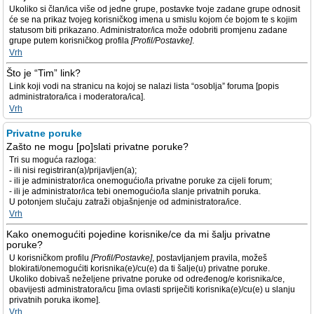
Ukoliko si član/ica više od jedne grupe, postavke tvoje zadane grupe odnosit
će se na prikaz tvojeg korisničkog imena u smislu kojom će bojom te s kojim
statusom biti prikazano. Administrator/ica može odobriti promjenu zadane
grupe putem korisničkog profila
[Profil/Postavke]
.
Vrh
Što je “Tim” link?
Link koji vodi na stranicu na kojoj se nalazi lista “osoblja” foruma [popis
administratora/ica i moderatora/ica].
Vrh
Privatne poruke
Zašto ne mogu [po]slati privatne poruke?
Tri su moguća razloga:
- ili nisi registriran(a)/prijavljen(a);
- ili je administrator/ica onemogućio/la privatne poruke za cijeli forum;
- ili je administrator/ica tebi onemogućio/la slanje privatnih poruka.
U potonjem slučaju zatraži objašnjenje od administratora/ice.
Vrh
Kako onemogućiti pojedine korisnike/ce da mi šalju privatne
poruke?
U korisničkom profilu
[Profil/Postavke]
, postavljanjem pravila, možeš
blokirati/onemogućiti korisnika(e)/cu(e) da ti šalje(u) privatne poruke.
Ukoliko dobivaš neželjene privatne poruke od određenog/e korisnika/ce,
obavijesti administratora/icu [ima ovlasti spriječiti korisnika(e)/cu(e) u slanju
privatnih poruka ikome].
Vrh