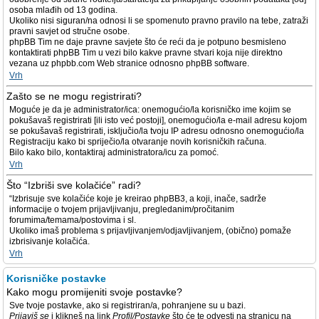
osoba mlađih od 13 godina.
Ukoliko nisi siguran/na odnosi li se spomenuto pravno pravilo na tebe, zatraži
pravni savjet od stručne osobe.
phpBB Tim ne daje pravne savjete što će reći da je potpuno besmisleno
kontaktirati phpBB Tim u vezi bilo kakve pravne stvari koja nije direktno
vezana uz phpbb.com Web stranice odnosno phpBB software.
Vrh
Zašto se ne mogu registrirati?
Moguće je da je administrator/ica: onemogućio/la korisničko ime kojim se
pokušavaš registrirati [ili isto već postoji], onemogućio/la e-mail adresu kojom
se pokušavaš registrirati, isključio/la tvoju IP adresu odnosno onemogućio/la
Registraciju kako bi spriječio/la otvaranje novih korisničkih računa.
Bilo kako bilo, kontaktiraj administratora/icu za pomoć.
Vrh
Što “Izbriši sve kolačiće” radi?
“Izbrisuje sve kolačiće koje je kreirao phpBB3, a koji, inače, sadrže
informacije o tvojem prijavljivanju, pregledanim/pročitanim
forumima/temama/postovima i sl.
Ukoliko imaš problema s prijavljivanjem/odjavljivanjem, (obično) pomaže
izbrisivanje kolačića.
Vrh
Korisničke postavke
Kako mogu promijeniti svoje postavke?
Sve tvoje postavke, ako si registriran/a, pohranjene su u bazi.
Prijaviš se
i klikneš na link
Profil/Postavke
što će te odvesti na stranicu na