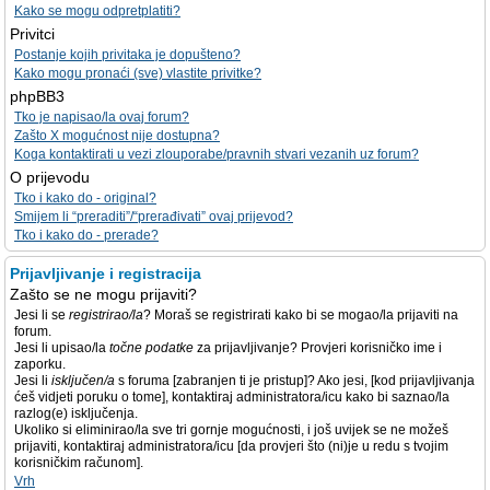
Kako se mogu odpretplatiti?
Privitci
Postanje kojih privitaka je dopušteno?
Kako mogu pronaći (sve) vlastite privitke?
phpBB3
Tko je napisao/la ovaj forum?
Zašto X mogućnost nije dostupna?
Koga kontaktirati u vezi zlouporabe/pravnih stvari vezanih uz forum?
O prijevodu
Tko i kako do - original?
Smijem li “preraditi”/“prerađivati” ovaj prijevod?
Tko i kako do - prerade?
Prijavljivanje i registracija
Zašto se ne mogu prijaviti?
Jesi li se
registrirao/la
? Moraš se registrirati kako bi se mogao/la prijaviti na
forum.
Jesi li upisao/la
točne podatke
za prijavljivanje? Provjeri korisničko ime i
zaporku.
Jesi li
isključen/a
s foruma [zabranjen ti je pristup]? Ako jesi, [kod prijavljivanja
ćeš vidjeti poruku o tome], kontaktiraj administratora/icu kako bi saznao/la
razlog(e) isključenja.
Ukoliko si eliminirao/la sve tri gornje mogućnosti, i još uvijek se ne možeš
prijaviti, kontaktiraj administratora/icu [da provjeri što (ni)je u redu s tvojim
korisničkim računom].
Vrh