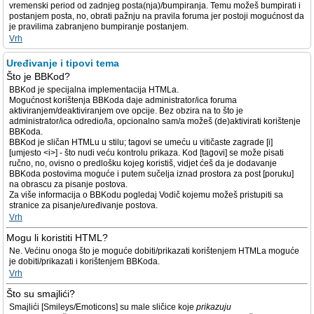
vremenski period od zadnjeg posta(nja)/bumpiranja. Temu možeš bumpirati i
postanjem posta, no, obrati pažnju na pravila foruma jer postoji mogućnost da
je pravilima zabranjeno bumpiranje postanjem.
Vrh
Uređivanje i tipovi tema
Što je BBKod?
BBKod je specijalna implementacija HTMLa.
Mogućnost korištenja BBKoda daje administrator/ica foruma
aktiviranjem/deaktiviranjem ove opcije. Bez obzira na to što je
administrator/ica odredio/la, opcionalno sam/a možeš (de)aktivirati korištenje
BBKoda.
BBKod je sličan HTMLu u stilu; tagovi se umeću u vitičaste zagrade [i]
[umjesto <i>] - što nudi veću kontrolu prikaza. Kod [tagovi] se može pisati
ručno, no, ovisno o predlošku kojeg koristiš, vidjet ćeš da je dodavanje
BBKoda postovima moguće i putem sučelja iznad prostora za post [poruku]
na obrascu za pisanje postova.
Za više informacija o BBKodu pogledaj Vodič kojemu možeš pristupiti sa
stranice za pisanje/uređivanje postova.
Vrh
Mogu li koristiti HTML?
Ne. Većinu onoga što je moguće dobiti/prikazati korištenjem HTMLa moguće
je dobiti/prikazati i korištenjem BBKoda.
Vrh
Što su smajlići?
Smajlići [Smileys/Emoticons] su male sličice koje
prikazuju