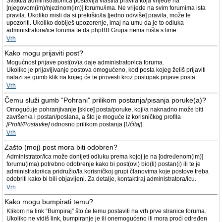
Svaki/a administrator/ica postavlja vlastita pravila koja vrijede na
[njegovom(im)/njezinom(im)] forumu/ima. Ne vrijede na svim forumima ista
pravila. Ukoliko misli da si prekršio/la [jedno od/više] pravila, može te
upozoriti. Ukoliko dobiješ upozorenje, imaj na umu da je to odluka
administratora/ice foruma te da phpBB Grupa nema ništa s time.
Vrh
Kako mogu prijaviti post?
Mogućnost prijave post(ov)a daje administrator/ica foruma.
Ukoliko je prijavljivanje postova omogućeno, kod posta kojeg želiš prijaviti
nalazi se gumb klik na kojeg će te provesti kroz postupak prijave posta.
Vrh
Čemu služi gumb “Pohrani” prilikom postanja/pisanja poruke(a)?
Omogućuje pohranjivanje [skice] posta/poruke, koji/a naknadno može biti
završen/a i postan/poslana, a što je moguće iz korisničkog profila
[Profil/Postavke]
odnosno prilikom postanja [
Učitaj
].
Vrh
Zašto (moj) post mora biti odobren?
Administrator/ica može donijeti odluku prema kojoj je na [određenom(im)]
forumu(ima) potrebno odobrenje kako bi post(ovi) bio(li) postan(i) ili te je
administrator/ica pridružio/la korisničkoj grupi članovima koje postove treba
odobriti kako bi bili objavljeni. Za detalje, kontaktiraj administratora/icu.
Vrh
Kako mogu bumpirati temu?
Klikom na link “Bumpiraj” što će temu postaviti na vrh prve stranice foruma.
Ukoliko ne vidiš link, bumpiranje je ili onemogućeno ili mora proći određen