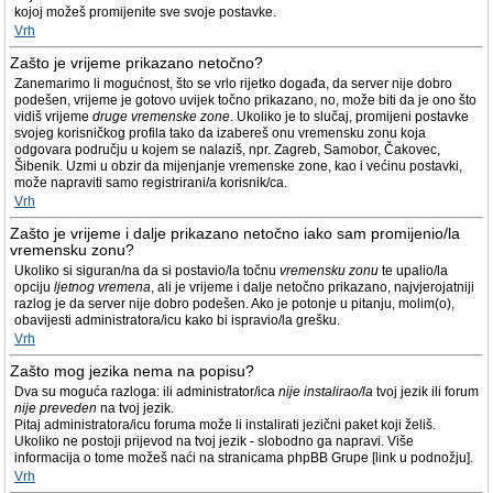
kojoj možeš promijenite sve svoje postavke.
Vrh
Zašto je vrijeme prikazano netočno?
Zanemarimo li mogućnost, što se vrlo rijetko događa, da server nije dobro
podešen, vrijeme je gotovo uvijek točno prikazano, no, može biti da je ono što
vidiš vrijeme
druge vremenske zone
. Ukoliko je to slučaj, promijeni postavke
svojeg korisničkog profila tako da izabereš onu vremensku zonu koja
odgovara području u kojem se nalaziš, npr. Zagreb, Samobor, Čakovec,
Šibenik. Uzmi u obzir da mijenjanje vremenske zone, kao i većinu postavki,
može napraviti samo registrirani/a korisnik/ca.
Vrh
Zašto je vrijeme i dalje prikazano netočno iako sam promijenio/la
vremensku zonu?
Ukoliko si siguran/na da si postavio/la točnu
vremensku zonu
te upalio/la
opciju
ljetnog vremena
, ali je vrijeme i dalje netočno prikazano, najvjerojatniji
razlog je da server nije dobro podešen. Ako je potonje u pitanju, molim(o),
obavijesti administratora/icu kako bi ispravio/la grešku.
Vrh
Zašto mog jezika nema na popisu?
Dva su moguća razloga: ili administrator/ica
nije instalirao/la
tvoj jezik ili forum
nije preveden
na tvoj jezik.
Pitaj administratora/icu foruma može li instalirati jezični paket koji želiš.
Ukoliko ne postoji prijevod na tvoj jezik - slobodno ga napravi. Više
informacija o tome možeš naći na stranicama phpBB Grupe [link u podnožju].
Vrh