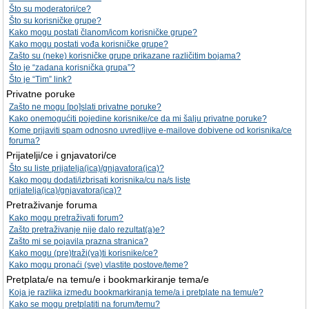
Što su moderatori/ce?
Što su korisničke grupe?
Kako mogu postati članom/icom korisničke grupe?
Kako mogu postati vođa korisničke grupe?
Zašto su (neke) korisničke grupe prikazane različitim bojama?
Što je “zadana korisnička grupa”?
Što je “Tim” link?
Privatne poruke
Zašto ne mogu [po]slati privatne poruke?
Kako onemogućiti pojedine korisnike/ce da mi šalju privatne poruke?
Kome prijaviti spam odnosno uvredljive e-mailove dobivene od korisnika/ce
foruma?
Prijatelji/ce i gnjavatori/ce
Što su liste prijatelja(ica)/gnjavatora(ica)?
Kako mogu dodati/izbrisati korisnika/cu na/s liste
prijatelja(ica)/gnjavatora(ica)?
Pretraživanje foruma
Kako mogu pretraživati forum?
Zašto pretraživanje nije dalo rezultat(a)e?
Zašto mi se pojavila prazna stranica?
Kako mogu (pre)traži(va)ti korisnike/ce?
Kako mogu pronaći (sve) vlastite postove/teme?
Pretplata/e na temu/e i bookmarkiranje tema/e
Koja je razlika između bookmarkiranja teme/a i pretplate na temu/e?
Kako se mogu pretplatiti na forum/temu?