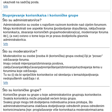
ukazivati na sadržaj posta.
Vrh
Stupnjevanje korisnika/ca i korisničke grupe
Što su administratori/ce?
Administratori/ce su osobe s najvišom razinom kontrole nad cijelim forumom.
Mogu kontrolirati sve aspekte foruma [postavljanje dopuštenja, isključivanje
korisnika/ca, stvaranje korisničkih grupa/moderatora(ica), moderiranje foruma
itd.], (a sve) ovisno o tome koja im je prava dodijelio/la glavni/a
administrator/ica.
Vrh
Što su moderatori/ce?
Moderatori/ce su osobe [osoba ili (korisnička) grupa osoba] čiji je
“posao”
održavanje foruma.
Imaju ovlasti mijenjanja/izbrisivanja postova,
zaključavanja/otključavanja/premještanja/izbrisivanja/razdvajanja tema u
forumima koje održavaju.
Tu su (i) da bi spriječili/e korisnike/ce od skretanja s tema/objavljivanja
nedopuštenih sadržaja i sl.
Vrh
Što su korisničke grupe?
Korisničke grupe su grupe u koje administratori/ce grupiraju korisnike/ce.
Svaki/a korisnik/ca može pripadati većem broju grupa.
Svakoj grupi mogu biti dodijeljena individualna prava pristupa, što
administratorima/cama olakšava dodjeljivanje određenih prava određenim
korisnicima/ama [npr. proglašavanje više korisnika/ca moderatorima/cama