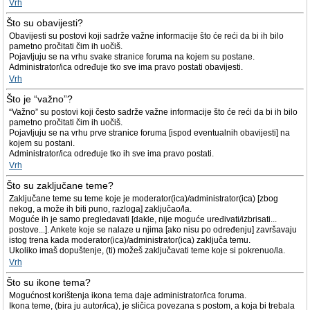
Vrh
Što su obavijesti?
Obavijesti su postovi koji sadrže važne informacije što će reći da bi ih bilo
pametno pročitati čim ih uočiš.
Pojavljuju se na vrhu svake stranice foruma na kojem su postane.
Administrator/ica određuje tko sve ima pravo postati obavijesti.
Vrh
Što je “važno”?
“Važno” su postovi koji često sadrže važne informacije što će reći da bi ih bilo
pametno pročitati čim ih uočiš.
Pojavljuju se na vrhu prve stranice foruma [ispod eventualnih obavijesti] na
kojem su postani.
Administrator/ica određuje tko ih sve ima pravo postati.
Vrh
Što su zaključane teme?
Zaključane teme su teme koje je moderator(ica)/administrator(ica) [zbog
nekog, a može ih biti puno, razloga] zaključao/la.
Moguće ih je samo pregledavati [dakle, nije moguće uređivati/izbrisati...
postove...]. Ankete koje se nalaze u njima [ako nisu po određenju] završavaju
istog trena kada moderator(ica)/administrator(ica) zaključa temu.
Ukoliko imaš dopuštenje, (ti) možeš zaključavati teme koje si pokrenuo/la.
Vrh
Što su ikone tema?
Mogućnost korištenja ikona tema daje administrator/ica foruma.
Ikona teme, (bira ju autor/ica), je sličica povezana s postom, a koja bi trebala