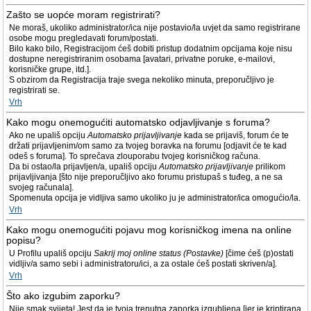
Zašto se uopće moram registrirati?
Ne moraš, ukoliko administrator/ica nije postavio/la uvjet da samo registrirane
osobe mogu pregledavati forum/postati.
Bilo kako bilo, Registracijom ćeš dobiti pristup dodatnim opcijama koje nisu
dostupne neregistriranim osobama [avatari, privatne poruke, e-mailovi,
korisničke grupe, itd.].
S obzirom da Registracija traje svega nekoliko minuta, preporučljivo je
registrirati se.
Vrh
Kako mogu onemogućiti automatsko odjavljivanje s foruma?
Ako ne upališ opciju
Automatsko prijavljivanje
kada se prijaviš, forum će te
držati prijavljenim/om samo za tvojeg boravka na forumu [odjavit će te kad
odeš s foruma]. To sprečava zlouporabu tvojeg korisničkog računa.
Da bi ostao/la prijavljen/a, upališ opciju
Automatsko prijavljivanje
prilikom
prijavljivanja [što nije preporučljivo ako forumu pristupaš s tuđeg, a ne sa
svojeg računala].
Spomenuta opcija je vidljiva samo ukoliko ju je administrator/ica omogućio/la.
Vrh
Kako mogu onemogućiti pojavu mog korisničkog imena na online
popisu?
U Profilu upališ opciju
Sakrij moj online status (Postavke)
[čime ćeš (p)ostati
vidljiv/a samo sebi i administratoru/ici, a za ostale ćeš postati skriven/a].
Vrh
Što ako izgubim zaporku?
Nije smak svijeta! Jest da je tvoja trenutna zaporka izgubljena [jer je kriptirana