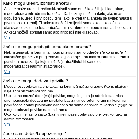
Kako mogu urediti/izbrisati anketu?
Ankete može urediti/uređivati/izbrisati samo ona/j koja/i ih je i kreirala/o,
moderator/ica i/ili administrator/ica. Da bi izmijenio/la anketu, ako imaš
dopuštenje, urediš prvi post u temi [ako je kreirana, anketa se uvijek nalazi u
prvom postu u temi]. Ti anketu možeš izmijeniti samo ako nitko još nije
glasovao, dok ju moderatori(ce)/administratori(ce), mogu mijenjati bilo kada.
Anketu možeš izbrisati samo ako nitko još nije glasovao.
Vrh
Zašto ne mogu pristupiti tematskom forumu?
Nekim tematskim forumima mogu pristupiti samo određeni/e korisnici/e i/ili
korisničke grupe. Za pregledavanje, postanje... na takvim forumima treba ti
posebna autorizacija koju možeš (za)tražiti/dobiti samo od
moderatora(ice)/administratora(ice).
Vrh
Zašto ne mogu dodavati privitke?
Mogućnost dodavanja privitaka, na forumu(ima) za grupu(e)/korisnika(cu)
daje administrator/ica foruma.
Ukoliko ne možeš doda(va)ti privitke, moguće je da je administrator/ica
onemogućio/la dodavanje privitaka baš za taj određen forum na kojem si
pokušao/la dodati privitak/ke odnosno da samo određeni/e korisnici(e)/grupe
mogu dodavati privitke na tom forumu.
Ukoliko ti nije jasno zašto (baš) ti ne možeš doda(va)ti privitke, kontaktiraj
administratora/icu.
Vrh
Zašto sam dobio/la upozorenje?