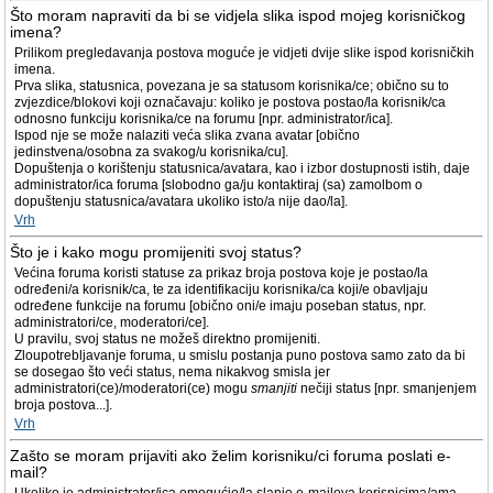
Što moram napraviti da bi se vidjela slika ispod mojeg korisničkog
imena?
Prilikom pregledavanja postova moguće je vidjeti dvije slike ispod korisničkih
imena.
Prva slika, statusnica, povezana je sa statusom korisnika/ce; obično su to
zvjezdice/blokovi koji označavaju: koliko je postova postao/la korisnik/ca
odnosno funkciju korisnika/ce na forumu [npr. administrator/ica].
Ispod nje se može nalaziti veća slika zvana avatar [obično
jedinstvena/osobna za svakog/u korisnika/cu].
Dopuštenja o korištenju statusnica/avatara, kao i izbor dostupnosti istih, daje
administrator/ica foruma [slobodno ga/ju kontaktiraj (sa) zamolbom o
dopuštenju statusnica/avatara ukoliko isto/a nije dao/la].
Vrh
Što je i kako mogu promijeniti svoj status?
Većina foruma koristi statuse za prikaz broja postova koje je postao/la
određeni/a korisnik/ca, te za identifikaciju korisnika/ca koji/e obavljaju
određene funkcije na forumu [obično oni/e imaju poseban status, npr.
administratori/ce, moderatori/ce].
U pravilu, svoj status ne možeš direktno promijeniti.
Zloupotrebljavanje foruma, u smislu postanja puno postova samo zato da bi
se dosegao što veći status, nema nikakvog smisla jer
administratori(ce)/moderatori(ce) mogu
smanjiti
nečiji status [npr. smanjenjem
broja postova...].
Vrh
Zašto se moram prijaviti ako želim korisniku/ci foruma poslati e-
mail?