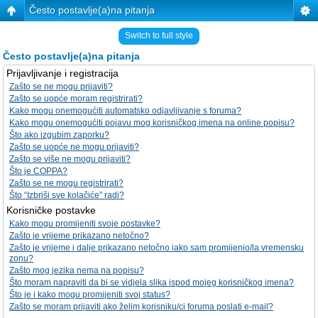
Često postavlje(a)na pitanja
Switch to full style
Često postavlje(a)na pitanja
Prijavljivanje i registracija
Zašto se ne mogu prijaviti?
Zašto se uopće moram registrirati?
Kako mogu onemogućiti automatsko odjavljivanje s foruma?
Kako mogu onemogućiti pojavu mog korisničkog imena na online popisu?
Što ako izgubim zaporku?
Zašto se uopće ne mogu prijaviti?
Zašto se više ne mogu prijaviti?
Što je COPPA?
Zašto se ne mogu registrirati?
Što “Izbriši sve kolačiće” radi?
Korisničke postavke
Kako mogu promijeniti svoje postavke?
Zašto je vrijeme prikazano netočno?
Zašto je vrijeme i dalje prikazano netočno iako sam promijenio/la vremensku
zonu?
Zašto mog jezika nema na popisu?
Što moram napraviti da bi se vidjela slika ispod mojeg korisničkog imena?
Što je i kako mogu promijeniti svoj status?
Zašto se moram prijaviti ako želim korisniku/ci foruma poslati e-mail?