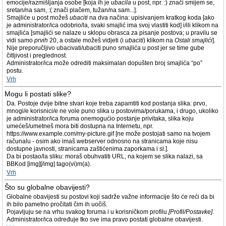
emocije/razmišljanja osobe [koja ih je
ubacila
u post, npr. :) znači smijem se,
sretan/na sam, :( znači plačem, tužan/na sam...].
Smajliće u post možeš
ubaciti
na dva načina: upisivanjem kratkog koda [ako
je administrator/ica odobrio/la, svaki smajlić ima svoj vlastiti kod] i/ili klikom na
smajlića [smajlići se nalaze u sklopu obrasca za pisanje postova; u pravilu se
vidi samo
prvih
20, a ostale možeš vidjeti (i
ubaciti
) klikom na
Ostali smajlići
].
Nije preporučljivo ubacivati/ubaciti puno smajlića u post jer se time gube
čitljivost i preglednost.
Administrator/ica može odrediti maksimalan dopušten broj smajlića “po”
postu.
Vrh
Mogu li postati slike?
Da. Postoje dvije bitne stvari koje treba zapamtiti kod postanja slika: prvo,
mnogi/e korisnici/e ne vole puno slika u postovima/porukama, i drugo, ukoliko
je administrator/ica foruma onemogućio postanje privitaka, slika koju
umećeš/umetneš mora biti dostupna na Internetu, npr.
https://www.example.com/my-picture.gif [ne može postojati samo na tvojem
računalu - osim ako imaš webserver odnosno na stranicama koje nisu
dostupne javnosti, stranicama zaštićenima zaporkama i sl.].
Da bi postao/la sliku: moraš obuhvatiti URL, na kojem se slika nalazi, sa
BBKod [img][/img] tago(vi)m(a).
Vrh
Što su globalne obavijesti?
Globalne obavijesti su postovi koji sadrže važne informacije što će reći da bi
ih bilo pametno pročitati čim ih uočiš.
Pojavljuju se na vrhu svakog foruma i u korisničkom profilu
[Profil/Postavke]
.
Administrator/ica određuje tko sve ima pravo postati globalne obavijesti.