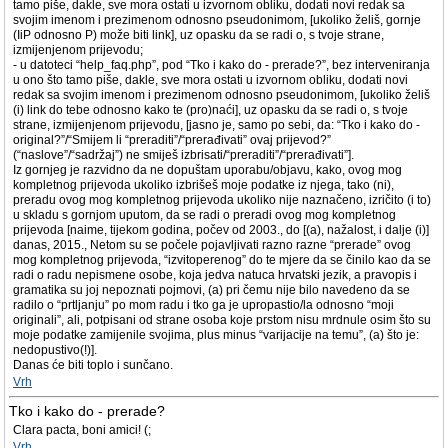
tamo piše, dakle, sve mora ostati u izvornom obliku, dodati novi redak sa
svojim imenom i prezimenom odnosno pseudonimom, [ukoliko želiš, gornje
(IiP odnosno P) može biti link], uz opasku da se radi o, s tvoje strane,
izmijenjenom prijevodu;
- u datoteci “help_faq.php”, pod “Tko i kako do - prerade?”, bez interveniranja
u ono što tamo piše, dakle, sve mora ostati u izvornom obliku, dodati novi
redak sa svojim imenom i prezimenom odnosno pseudonimom, [ukoliko želiš
(i) link do tebe odnosno kako te (pro)naći], uz opasku da se radi o, s tvoje
strane, izmijenjenom prijevodu, [jasno je, samo po sebi, da: “Tko i kako do -
original?”/“Smijem li “preraditi”/“prerađivati” ovaj prijevod?”
(“naslove”/“sadržaj”) ne smiješ izbrisati/“preraditi”/“prerađivati”].
Iz gornjeg je razvidno da ne dopuštam uporabu/objavu, kako, ovog mog
kompletnog prijevoda ukoliko izbrišeš moje podatke iz njega, tako (ni),
preradu ovog mog kompletnog prijevoda ukoliko nije naznačeno, izričito (i to)
u skladu s gornjom uputom, da se radi o preradi ovog mog kompletnog
prijevoda [naime, tijekom godina, počev od 2003., do [(a), nažalost, i dalje (i)]
danas, 2015., Netom su se počele pojavljivati razno razne “prerade” ovog
mog kompletnog prijevoda, “izvitoperenog” do te mjere da se činilo kao da se
radi o radu nepismene osobe, koja jedva natuca hrvatski jezik, a pravopis i
gramatika su joj nepoznati pojmovi, (a) pri čemu nije bilo navedeno da se
radilo o “prtljanju” po mom radu i tko ga je upropastio/la odnosno “moji
originali”, ali, potpisani od strane osoba koje prstom nisu mrdnule osim što su
moje podatke zamijenile svojima, plus minus “varijacije na temu”, (a) što je:
nedopustivo(!)].
Danas će biti toplo i sunčano.
Vrh
Tko i kako do - prerade?
Clara pacta, boni amici! (;
Vrh