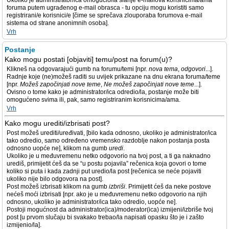
Ukoliko je administrator/ica omogućio/la slanje e-mailova korisnicima/ama
foruma putem ugrađenog e-mail obrasca - tu opciju mogu koristiti samo
registrirani/e korisnici/e [čime se sprečava zlouporaba forumova e-mail
sistema od strane anonimnih osoba].
Vrh
Postanje
Kako mogu postati [objaviti] temu/post na forum(u)?
Klikneš na odgovarajući gumb na forumu/temi [npr.
nova tema
,
odgovori
...].
Radnje koje (ne)možeš raditi su uvijek prikazane na dnu ekrana foruma/teme
[npr.
Možeš započinjati nove teme
,
Ne možeš započinjati nove teme
...].
Ovisno o tome kako je administrator/ica odredio/la, postanje može biti
omogućeno svima ili, pak, samo registriranim korisnicima/ama.
Vrh
Kako mogu urediti/izbrisati post?
Post možeš urediti/uređivati, [bilo kada odnosno, ukoliko je administrator/ica
tako odredio, samo određeno vremensko razdoblje nakon postanja posta
odnosno uopće ne], klikom na gumb
uredi
.
Ukoliko je u međuvremenu netko odgovorio na tvoj post, a ti ga naknadno
urediš, primijetit ćeš da se “u postu pojavila” rečenica koja govori o tome
koliko si puta i kada zadnji put uredio/la post [rečenica se neće pojaviti
ukoliko nije bilo odgovora na post].
Post možeš izbrisati klikom na gumb
izbriši
. Primijetit ćeš da neke postove
nećeš moći izbrisati [npr. ako je u međuvremenu netko odgovorio na njih
odnosno, ukoliko je administrator/ica tako odredio, uopće ne].
Postoji mogućnost da administrator(ica)/moderator(ica) izmijeni/izbriše tvoj
post [u prvom slučaju bi svakako trebao/la napisati opasku što je i zašto
izmijenio/la].