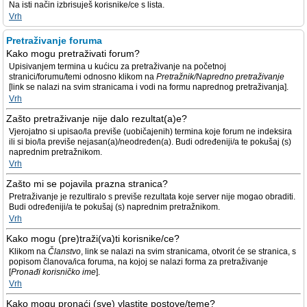
Na isti način izbrisuješ korisnike/ce s lista.
Vrh
Pretraživanje foruma
Kako mogu pretraživati forum?
Upisivanjem termina u kućicu za pretraživanje na početnoj
stranici/forumu/temi odnosno klikom na
Pretražnik/Napredno pretraživanje
[link se nalazi na svim stranicama i vodi na formu naprednog pretraživanja].
Vrh
Zašto pretraživanje nije dalo rezultat(a)e?
Vjerojatno si upisao/la previše (uobičajenih) termina koje forum ne indeksira
ili si bio/la previše nejasan(a)/neodređen(a). Budi određeniji/a te pokušaj (s)
naprednim pretražnikom.
Vrh
Zašto mi se pojavila prazna stranica?
Pretraživanje je rezultiralo s previše rezultata koje server nije mogao obraditi.
Budi određeniji/a te pokušaj (s) naprednim pretražnikom.
Vrh
Kako mogu (pre)traži(va)ti korisnike/ce?
Klikom na
Članstvo
, link se nalazi na svim stranicama, otvorit će se stranica, s
popisom članova/ica foruma, na kojoj se nalazi forma za pretraživanje
[
Pronađi korisničko ime
].
Vrh
Kako mogu pronaći (sve) vlastite postove/teme?