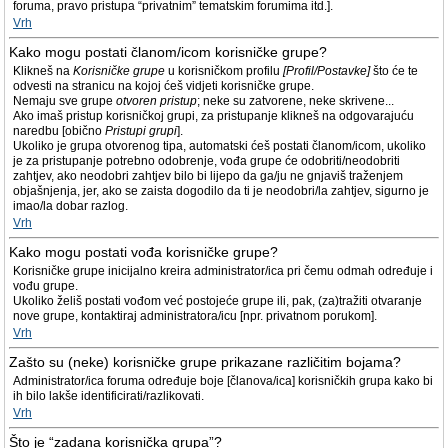
foruma, pravo pristupa “privatnim” tematskim forumima itd.].
Vrh
Kako mogu postati članom/icom korisničke grupe?
Klikneš na
Korisničke grupe
u korisničkom profilu
[Profil/Postavke]
što će te
odvesti na stranicu na kojoj ćeš vidjeti korisničke grupe.
Nemaju sve grupe
otvoren pristup
; neke su zatvorene, neke skrivene...
Ako imaš pristup korisničkoj grupi, za pristupanje klikneš na odgovarajuću
naredbu [obično
Pristupi grupi
].
Ukoliko je grupa otvorenog tipa, automatski ćeš postati članom/icom, ukoliko
je za pristupanje potrebno odobrenje, vođa grupe će odobriti/neodobriti
zahtjev, ako neodobri zahtjev bilo bi lijepo da ga/ju ne gnjaviš traženjem
objašnjenja, jer, ako se zaista dogodilo da ti je neodobri/la zahtjev, sigurno je
imao/la dobar razlog.
Vrh
Kako mogu postati vođa korisničke grupe?
Korisničke grupe inicijalno kreira administrator/ica pri čemu odmah određuje i
vođu grupe.
Ukoliko želiš postati vođom već postojeće grupe ili, pak, (za)tražiti otvaranje
nove grupe, kontaktiraj administratora/icu [npr. privatnom porukom].
Vrh
Zašto su (neke) korisničke grupe prikazane različitim bojama?
Administrator/ica foruma određuje boje [članova/ica] korisničkih grupa kako bi
ih bilo lakše identificirati/razlikovati.
Vrh
Što je “zadana korisnička grupa”?