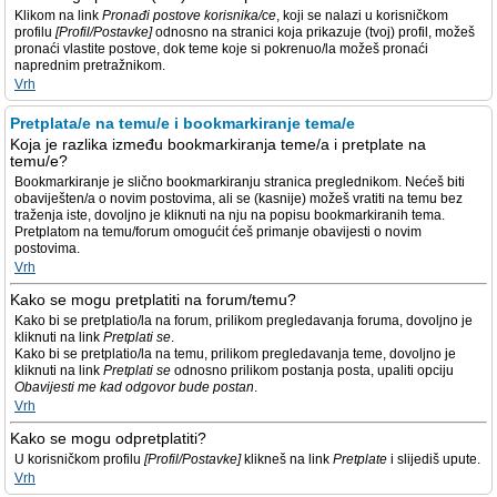
Klikom na link
Pronađi postove korisnika/ce
, koji se nalazi u korisničkom
profilu
[Profil/Postavke]
odnosno na stranici koja prikazuje (tvoj) profil, možeš
pronaći vlastite postove, dok teme koje si pokrenuo/la možeš pronaći
naprednim pretražnikom.
Vrh
Pretplata/e na temu/e i bookmarkiranje tema/e
Koja je razlika između bookmarkiranja teme/a i pretplate na
temu/e?
Bookmarkiranje je slično bookmarkiranju stranica preglednikom. Nećeš biti
obaviješten/a o novim postovima, ali se (kasnije) možeš vratiti na temu bez
traženja iste, dovoljno je kliknuti na nju na popisu bookmarkiranih tema.
Pretplatom na temu/forum omogućit ćeš primanje obavijesti o novim
postovima.
Vrh
Kako se mogu pretplatiti na forum/temu?
Kako bi se pretplatio/la na forum, prilikom pregledavanja foruma, dovoljno je
kliknuti na link
Pretplati se
.
Kako bi se pretplatio/la na temu, prilikom pregledavanja teme, dovoljno je
kliknuti na link
Pretplati se
odnosno prilikom postanja posta, upaliti opciju
Obavijesti me kad odgovor bude postan
.
Vrh
Kako se mogu odpretplatiti?
U korisničkom profilu
[Profil/Postavke]
klikneš na link
Pretplate
i slijediš upute.
Vrh