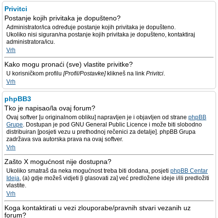
Privitci
Postanje kojih privitaka je dopušteno?
Administrator/ica određuje postanje kojih privitaka je dopušteno.
Ukoliko nisi siguran/na postanje kojih privitaka je dopušteno, kontaktiraj
administratora/icu.
Vrh
Kako mogu pronaći (sve) vlastite privitke?
U korisničkom profilu
[Profil/Postavke]
klikneš na link
Privitci
.
Vrh
phpBB3
Tko je napisao/la ovaj forum?
Ovaj softver [u originalnom obliku] napravljen je i objavljen od strane
phpBB
Grupe
. Dostupan je pod GNU General Public Licence i može biti slobodno
distribuiran [posjeti vezu u prethodnoj rečenici za detalje]. phpBB Grupa
zadržava sva autorska prava na ovaj softver.
Vrh
Zašto X mogućnost nije dostupna?
Ukoliko smatraš da neka mogućnost treba biti dodana, posjeti
phpBB Centar
Ideja
, (a) gdje možeš vidjeti [i glasovati za] već predložene ideje i/ili predložiti
vlastite.
Vrh
Koga kontaktirati u vezi zlouporabe/pravnih stvari vezanih uz
forum?