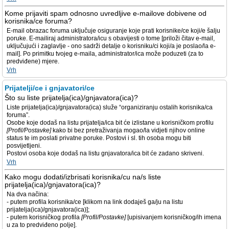
Kome prijaviti spam odnosno uvredljive e-mailove dobivene od
korisnika/ce foruma?
E-mail obrazac foruma uključuje osiguranje koje prati korisnike/ce koji/e šalju
poruke. E-mailiraj administratora/icu s obavijesti o tome [priloži čitav e-mail,
uključujući i zaglavlje - ono sadrži detalje o korisniku/ci koji/a je poslao/la e-
mail]. Po primitku tvojeg e-maila, administrator/ica može poduzeti (za to
predviđene) mjere.
Vrh
Prijatelji/ce i gnjavatori/ce
Što su liste prijatelja(ica)/gnjavatora(ica)?
Liste prijatelja(ica)/gnjavatora(ica) služe “organiziranju ostalih korisnika/ca
foruma”.
Osobe koje dodaš na listu prijatelja/ica bit će izlistane u korisničkom profilu
[Profil/Postavke]
kako bi bez pretraživanja mogao/la vidjeti njihov online
status te im poslati privatne poruke. Postovi i sl. tih osoba mogu biti
posvijetljeni.
Postovi osoba koje dodaš na listu gnjavatora/ica bit će zadano skriveni.
Vrh
Kako mogu dodati/izbrisati korisnika/cu na/s liste
prijatelja(ica)/gnjavatora(ica)?
Na dva načina:
- putem profila korisnika/ce [klikom na link dodaješ ga/ju na listu
prijatelja(ica)/gnjavatora(ica)];
- putem korisničkog profila
[Profil/Postavke]
[upisivanjem korisničkog/ih imena
u za to predviđeno polje].