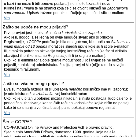
u bazi i ne može ti biti ponovo poslana], no, možeš zatražiti novu.
Klikneš na
Prijava
te na stranici koja će ti se otvoriti klikneš na
Zaboravio/la
sam zaporku
. Upišeš tražene podatke... Daljnje upute će ti stići e-mailom.
Vrh
Zašto se uopće ne mogu prijaviti?
Prvo provjeri jesi li upisao/la točno
korisničko ime
i
zaporku
.
Ako jesi, dogodila se jedna od dvije moguće stvari: ako si prilikom
Registracije, a COPPA podrška je bila omogućena, kliknuo/la na
Slažem se i
imam manje od 13 godina
morat ćeš slijediti upute koje su ti stigle e-mailom;
ili je možda potrebna aktivacija tvojeg korisničkog računa [za što si vidio/la
obavijest ili prilikom same Registracije ili ti je stigla e-mailom].
Ukoliko si eliminirao/la obje gornje mogućnosti, i još uvijek se ne možeš
prijaviti, kontaktiraj administratora/icu [da provjeri što (ni)je u redu s tvojim
korisničkim računom].
Vrh
Zašto se više ne mogu prijaviti?
Dva su moguća razloga: ili si upisao/la
netočno
korisničko ime i/ili zaporku; ili
je administrator/ica
izbrisao/la
tvoj korisnički račun.
Ukoliko je u pitanju potonje: možda nikada nisi ništa postao/la, [uobičajeno je
periodično izbrisivanje korisničkih računa korisnika/ca koji/e ništa ne postaju
kako bi se smanjila veličina baze], pa se pokušaj ponovo registrirati.
Vrh
Što je COPPA?
COPPA [Child Online Privacy and Protection Act] je pravno pravilo,
Sjedinjenih Američkih Država, doneseno 1998. godine, koje nalaže
odobrenje od strane roditelja/staratelja za prikupljanje osobnih podataka [od]