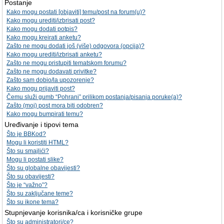
Postanje
Kako mogu postati [objaviti] temu/post na forum(u)?
Kako mogu urediti/izbrisati post?
Kako mogu dodati potpis?
Kako mogu kreirati anketu?
Zašto ne mogu dodati još (više) odgovora (opcija)?
Kako mogu urediti/izbrisati anketu?
Zašto ne mogu pristupiti tematskom forumu?
Zašto ne mogu dodavati privitke?
Zašto sam dobio/la upozorenje?
Kako mogu prijaviti post?
Čemu služi gumb “Pohrani” prilikom postanja/pisanja poruke(a)?
Zašto (moj) post mora biti odobren?
Kako mogu bumpirati temu?
Uređivanje i tipovi tema
Što je BBKod?
Mogu li koristiti HTML?
Što su smajlići?
Mogu li postati slike?
Što su globalne obavijesti?
Što su obavijesti?
Što je “važno”?
Što su zaključane teme?
Što su ikone tema?
Stupnjevanje korisnika/ca i korisničke grupe
Što su administratori/ce?