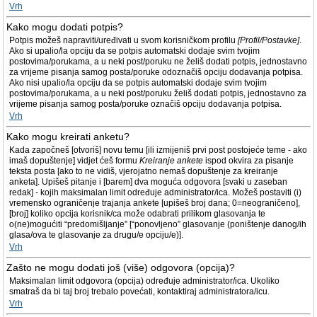
Vrh
Kako mogu dodati potpis?
Potpis možeš napraviti/uređivati u svom korisničkom profilu
[Profil/Postavke]
.
Ako si upalio/la opciju da se potpis automatski dodaje svim tvojim
postovima/porukama, a u neki post/poruku ne želiš dodati potpis, jednostavno
za vrijeme pisanja samog posta/poruke odoznačiš opciju dodavanja potpisa.
Ako nisi upalio/la opciju da se potpis automatski dodaje svim tvojim
postovima/porukama, a u neki post/poruku želiš dodati potpis, jednostavno za
vrijeme pisanja samog posta/poruke označiš opciju dodavanja potpisa.
Vrh
Kako mogu kreirati anketu?
Kada započneš [otvoriš] novu temu [ili izmijeniš prvi post postojeće teme - ako
imaš dopuštenje] vidjet ćeš formu
Kreiranje ankete
ispod okvira za pisanje
teksta posta [ako to ne vidiš, vjerojatno nemaš dopuštenje za kreiranje
anketa]. Upišeš pitanje i [barem] dva moguća odgovora [svaki u zaseban
redak] - kojih maksimalan limit određuje administrator/ica. Možeš postaviti (i)
vremensko ograničenje trajanja ankete [upišeš broj dana; 0=neograničeno],
[broj] koliko opcija korisnik/ca može odabrati prilikom glasovanja te
o(ne)mogućiti “predomišljanje” [“ponovljeno” glasovanje (poništenje danog/ih
glasa/ova te glasovanje za drugu/e opciju/e)].
Vrh
Zašto ne mogu dodati još (više) odgovora (opcija)?
Maksimalan limit odgovora (opcija) određuje administrator/ica. Ukoliko
smatraš da bi taj broj trebalo povećati, kontaktiraj administratora/icu.
Vrh