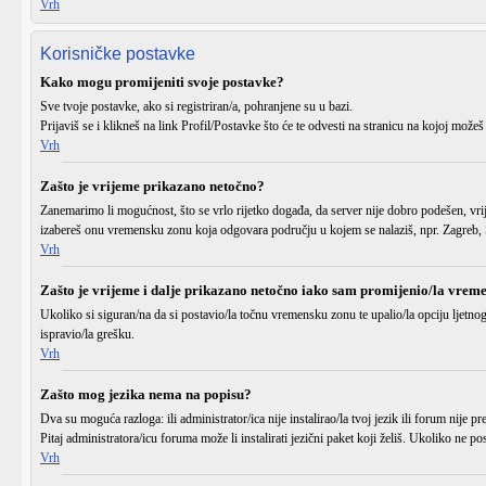
Vrh
Korisničke postavke
Kako mogu promijeniti svoje postavke?
Sve tvoje postavke, ako si registriran/a, pohranjene su u bazi.
Prijaviš se
i klikneš na link
Profil/Postavke
što će te odvesti na stranicu na kojoj možeš
Vrh
Zašto je vrijeme prikazano netočno?
Zanemarimo li mogućnost, što se vrlo rijetko događa, da server nije dobro podešen, vri
izabereš onu vremensku zonu koja odgovara području u kojem se nalaziš, npr. Zagreb, S
Vrh
Zašto je vrijeme i dalje prikazano netočno iako sam promijenio/la vrem
Ukoliko si siguran/na da si postavio/la točnu
vremensku zonu
te upalio/la opciju
ljetno
ispravio/la grešku.
Vrh
Zašto mog jezika nema na popisu?
Dva su moguća razloga: ili administrator/ica
nije instalirao/la
tvoj jezik ili forum
nije pr
Pitaj administratora/icu foruma može li instalirati jezični paket koji želiš. Ukoliko ne
Vrh