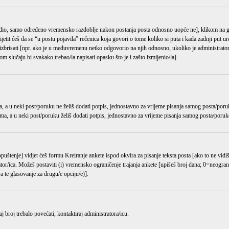
odredio, samo određeno vremensko razdoblje nakon postanja posta odnosno uopće ne], klikom n
it ćeš da se “u postu pojavila” rečenica koja govori o tome koliko si puta i kada zadnji put ure
 izbrisati [npr. ako je u međuvremenu netko odgovorio na njih odnosno, ukoliko je administrator
m slučaju bi svakako trebao/la napisati opasku što je i zašto izmijenio/la].
, a u neki post/poruku ne želiš dodati potpis, jednostavno za vrijeme pisanja samog posta/poru
ma, a u neki post/poruku želiš dodati potpis, jednostavno za vrijeme pisanja samog posta/poruk
opuštenje] vidjet ćeš formu
Kreiranje ankete
ispod okvira za pisanje teksta posta [ako to ne vidi
r/ica. Možeš postaviti (i) vremensko ograničenje trajanja ankete [upišeš broj dana; 0=neograni
 te glasovanje za drugu/e opciju/e)].
 broj trebalo povećati, kontaktiraj administratora/icu.