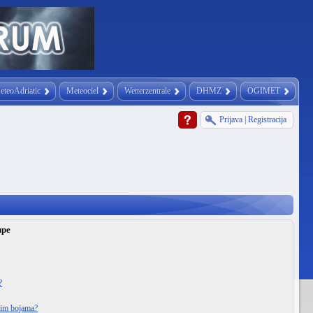
eteoAdriatic
Meteociel
Wetterzentrale
DHMZ
OGIMET
Prijava
|
Registracija
upe
?
itim bojama?