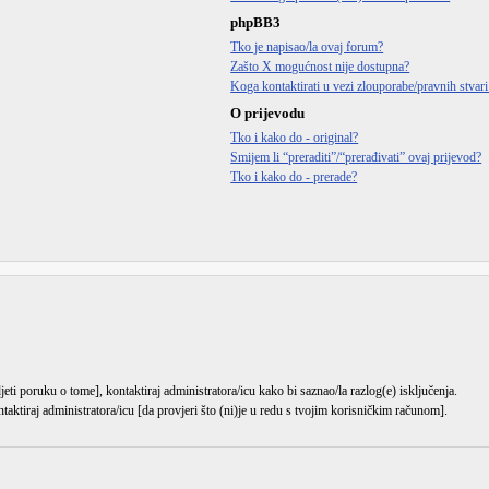
phpBB3
Tko je napisao/la ovaj forum?
Zašto X mogućnost nije dostupna?
Koga kontaktirati u vezi zlouporabe/pravnih stvar
O prijevodu
Tko i kako do - original?
Smijem li “preraditi”/“prerađivati” ovaj prijevod?
Tko i kako do - prerade?
djeti poruku o tome], kontaktiraj administratora/icu kako bi saznao/la razlog(e) isključenja.
ntaktiraj administratora/icu [da provjeri što (ni)je u redu s tvojim korisničkim računom].