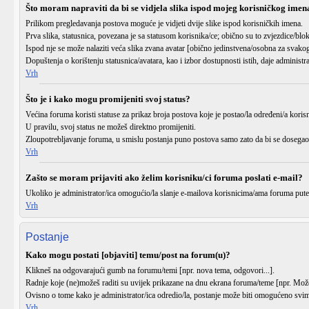
Što moram napraviti da bi se vidjela slika ispod mojeg korisničkog imen
Prilikom pregledavanja postova moguće je vidjeti dvije slike ispod korisničkih imena.
Prva slika, statusnica, povezana je sa statusom korisnika/ce; obično su to zvjezdice/blo
Ispod nje se može nalaziti veća slika zvana avatar [obično jedinstvena/osobna za svakog
Dopuštenja o korištenju statusnica/avatara, kao i izbor dostupnosti istih, daje administr
Vrh
Što je i kako mogu promijeniti svoj status?
Većina foruma koristi statuse za prikaz broja postova koje je postao/la određeni/a korisn
U pravilu, svoj status ne možeš direktno promijeniti.
Zloupotrebljavanje foruma, u smislu postanja puno postova samo zato da bi se dosegao 
Vrh
Zašto se moram prijaviti ako želim korisniku/ci foruma poslati e-mail?
Ukoliko je administrator/ica omogućio/la slanje e-mailova korisnicima/ama foruma pute
Vrh
Postanje
Kako mogu postati [objaviti] temu/post na forum(u)?
Klikneš na odgovarajući gumb na forumu/temi [npr.
nova tema
,
odgovori
...].
Radnje koje (ne)možeš raditi su uvijek prikazane na dnu ekrana foruma/teme [npr.
Može
Ovisno o tome kako je administrator/ica odredio/la, postanje može biti omogućeno svima
Vrh