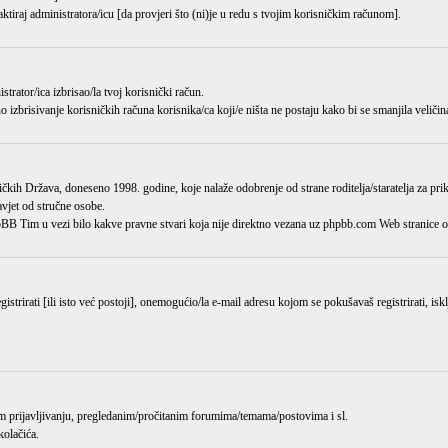
aktiraj administratora/icu [da provjeri što (ni)je u redu s tvojim korisničkim računom].
istrator/ica
izbrisao/la
tvoj korisnički račun.
o izbrisivanje korisničkih računa korisnika/ca koji/e ništa ne postaju kako bi se smanjila veličin
kih Država, doneseno 1998. godine, koje nalaže odobrenje od strane roditelja/staratelja za pr
avjet od stručne osobe.
hpBB Tim u vezi bilo kakve pravne stvari koja nije direktno vezana uz phpbb.com Web stranic
trirati [ili isto već postoji], onemogućio/la e-mail adresu kojom se pokušavaš registrirati, isk
jem prijavljivanju, pregledanim/pročitanim forumima/temama/postovima i sl.
kolačića.