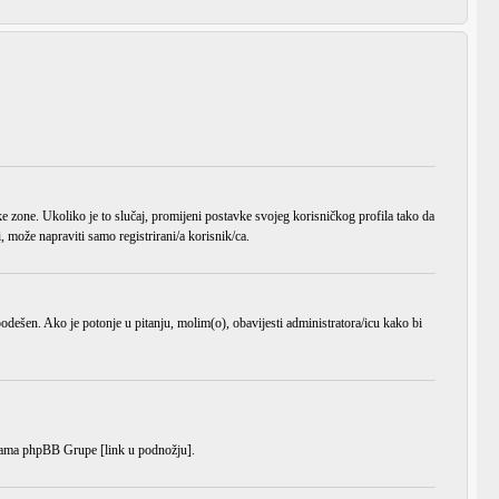
ke zone
. Ukoliko je to slučaj, promijeni postavke svojeg korisničkog profila tako da
može napraviti samo registrirani/a korisnik/ca.
o podešen. Ako je potonje u pitanju, molim(o), obavijesti administratora/icu kako bi
anicama phpBB Grupe [link u podnožju].