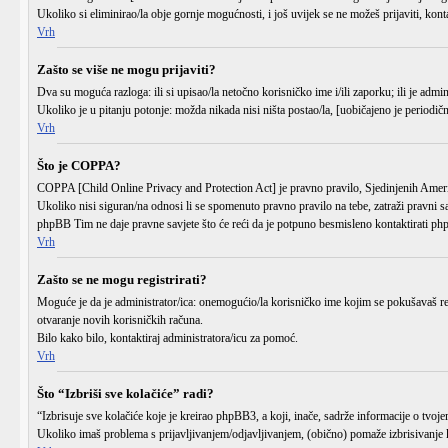
Ukoliko si eliminirao/la obje gornje mogućnosti, i još uvijek se ne možeš prijaviti, kont
Vrh
Zašto se više ne mogu prijaviti?
Dva su moguća razloga: ili si upisao/la
netočno
korisničko ime i/ili zaporku; ili je admin
Ukoliko je u pitanju potonje: možda nikada nisi ništa postao/la, [uobičajeno je periodičn
Vrh
Što je COPPA?
COPPA [Child Online Privacy and Protection Act] je pravno pravilo, Sjedinjenih Američ
Ukoliko nisi siguran/na odnosi li se spomenuto pravno pravilo na tebe, zatraži pravni s
phpBB Tim ne daje pravne savjete što će reći da je potpuno besmisleno kontaktirati p
Vrh
Zašto se ne mogu registrirati?
Moguće je da je administrator/ica: onemogućio/la korisničko ime kojim se pokušavaš regis
otvaranje novih korisničkih računa.
Bilo kako bilo, kontaktiraj administratora/icu za pomoć.
Vrh
Što “Izbriši sve kolačiće” radi?
“Izbrisuje sve kolačiće koje je kreirao phpBB3, a koji, inače, sadrže informacije o tvo
Ukoliko imaš problema s prijavljivanjem/odjavljivanjem, (obično) pomaže izbrisivanje 