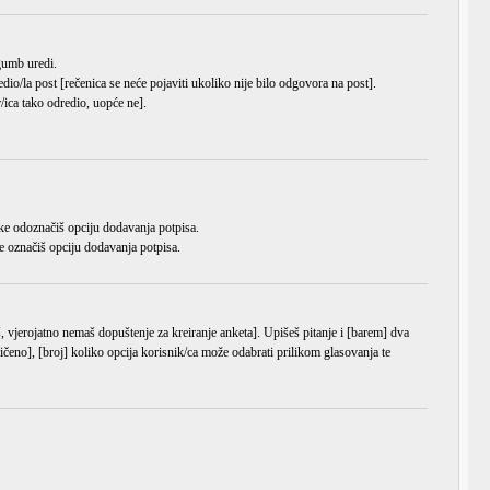
a gumb
uredi
.
dio/la post [rečenica se neće pojaviti ukoliko nije bilo odgovora na post].
/ica tako odredio, uopće ne].
ke odoznačiš opciju dodavanja potpisa.
e označiš opciju dodavanja potpisa.
š, vjerojatno nemaš dopuštenje za kreiranje anketa]. Upišeš pitanje i [barem] dva
čeno], [broj] koliko opcija korisnik/ca može odabrati prilikom glasovanja te