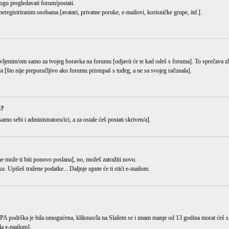
ogu pregledavati forum/postati.
eregistriranim osobama [avatari, privatne poruke, e-mailovi, korisničke grupe, itd.].
ijavljenim/om samo za tvojeg boravka na forumu [odjavit će te kad odeš s foruma]. To sprečava 
ja [što nije preporučljivo ako forumu pristupaš s tuđeg, a ne sa svojeg računala].
u?
samo sebi i administratoru/ici, a za ostale ćeš postati skriven/a].
i ne može ti biti ponovo poslana], no, možeš zatražiti novu.
ku
. Upišeš tražene podatke... Daljnje upute će ti stići e-mailom.
OPPA podrška je bila omogućena, kliknuo/la na
Slažem se i imam manje od 13 godina
morat ćeš sl
gla e-mailom].