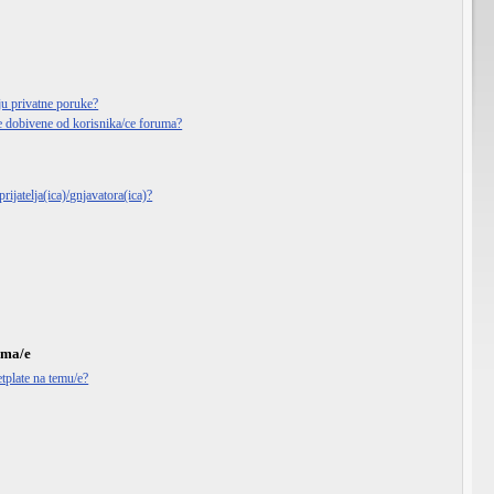
ju privatne poruke?
e dobivene od korisnika/ce foruma?
rijatelja(ica)/gnjavatora(ica)?
ema/e
tplate na temu/e?