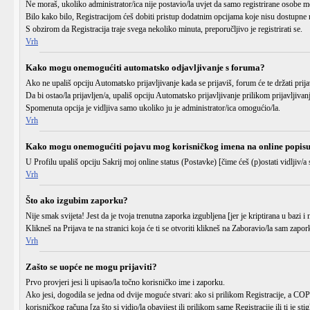
Ne moraš, ukoliko administrator/ica nije postavio/la uvjet da samo registrirane osobe m
Bilo kako bilo, Registracijom ćeš dobiti pristup dodatnim opcijama koje nisu dostupne n
S obzirom da Registracija traje svega nekoliko minuta, preporučljivo je registrirati se.
Vrh
Kako mogu onemogućiti automatsko odjavljivanje s foruma?
Ako ne upališ opciju
Automatsko prijavljivanje
kada se prijaviš, forum će te držati pr
Da bi ostao/la prijavljen/a, upališ opciju
Automatsko prijavljivanje
prilikom prijavljivan
Spomenuta opcija je vidljiva samo ukoliko ju je administrator/ica omogućio/la.
Vrh
Kako mogu onemogućiti pojavu mog korisničkog imena na online popis
U Profilu upališ opciju
Sakrij moj online status (Postavke)
[čime ćeš (p)ostati vidljiv/a 
Vrh
Što ako izgubim zaporku?
Nije smak svijeta! Jest da je tvoja trenutna zaporka izgubljena [jer je kriptirana u bazi 
Klikneš na
Prijava
te na stranici koja će ti se otvoriti klikneš na
Zaboravio/la sam zapor
Vrh
Zašto se uopće ne mogu prijaviti?
Prvo provjeri jesi li upisao/la točno
korisničko ime
i
zaporku
.
Ako jesi, dogodila se jedna od dvije moguće stvari: ako si prilikom Registracije, a C
korisničkog računa [za što si vidio/la obavijest ili prilikom same Registracije ili ti je sti