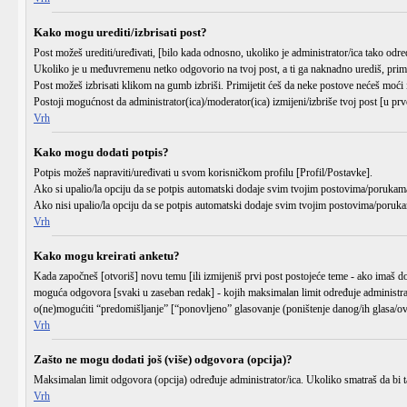
Kako mogu urediti/izbrisati post?
Post možeš urediti/uređivati, [bilo kada odnosno, ukoliko je administrator/ica tako 
Ukoliko je u međuvremenu netko odgovorio na tvoj post, a ti ga naknadno urediš, primijet
Post možeš izbrisati klikom na gumb
izbriši
. Primijetit ćeš da neke postove nećeš moći
Postoji mogućnost da administrator(ica)/moderator(ica) izmijeni/izbriše tvoj post [u prvo
Vrh
Kako mogu dodati potpis?
Potpis možeš napraviti/uređivati u svom korisničkom profilu
[Profil/Postavke]
.
Ako si upalio/la opciju da se potpis automatski dodaje svim tvojim postovima/porukama
Ako nisi upalio/la opciju da se potpis automatski dodaje svim tvojim postovima/poruka
Vrh
Kako mogu kreirati anketu?
Kada započneš [otvoriš] novu temu [ili izmijeniš prvi post postojeće teme - ako imaš d
moguća odgovora [svaki u zaseban redak] - kojih maksimalan limit određuje administrato
o(ne)mogućiti “predomišljanje” [“ponovljeno” glasovanje (poništenje danog/ih glasa/ova
Vrh
Zašto ne mogu dodati još (više) odgovora (opcija)?
Maksimalan limit odgovora (opcija) određuje administrator/ica. Ukoliko smatraš da bi taj
Vrh