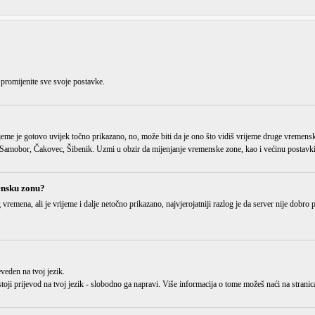
 promijenite sve svoje postavke.
jeme je gotovo uvijek točno prikazano, no, može biti da je ono što vidiš vrijeme
druge vremens
amobor, Čakovec, Šibenik. Uzmi u obzir da mijenjanje vremenske zone, kao i većinu postavki, 
ensku zonu?
g vremena
, ali je vrijeme i dalje netočno prikazano, najvjerojatniji razlog je da server nije dobr
eveden
na tvoj jezik.
 postoji prijevod na tvoj jezik - slobodno ga napravi. Više informacija o tome možeš naći na str