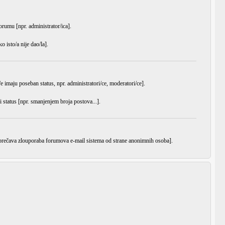
orumu [npr. administrator/ica].
 isto/a nije dao/la].
e imaju poseban status, npr. administratori/ce, moderatori/ce].
i status [npr. smanjenjem broja postova...].
 sprečava zlouporaba forumova e-mail sistema od strane anonimnih osoba].