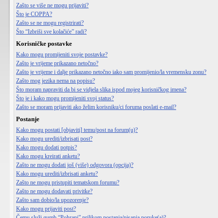
Zašto se više ne mogu prijaviti?
Što je COPPA?
Zašto se ne mogu registrirati?
Što “Izbriši sve kolačiće” radi?
Korisničke postavke
Kako mogu promijeniti svoje postavke?
Zašto je vrijeme prikazano netočno?
Zašto je vrijeme i dalje prikazano netočno iako sam promijenio/la vremensku zonu?
Zašto mog jezika nema na popisu?
Što moram napraviti da bi se vidjela slika ispod mojeg korisničkog imena?
Što je i kako mogu promijeniti svoj status?
Zašto se moram prijaviti ako želim korisniku/ci foruma poslati e-mail?
Postanje
Kako mogu postati [objaviti] temu/post na forum(u)?
Kako mogu urediti/izbrisati post?
Kako mogu dodati potpis?
Kako mogu kreirati anketu?
Zašto ne mogu dodati još (više) odgovora (opcija)?
Kako mogu urediti/izbrisati anketu?
Zašto ne mogu pristupiti tematskom forumu?
Zašto ne mogu dodavati privitke?
Zašto sam dobio/la upozorenje?
Kako mogu prijaviti post?
Čemu služi gumb “Pohrani” prilikom postanja/pisanja poruke(a)?