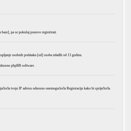
a baze], pa se pokušaj ponovo registrirati.
ikupljanje osobnih podataka [od] osoba mlađih od 13 godina.
e odnosno phpBB software.
ljučio/la tvoju IP adresu odnosno onemogućio/la Registraciju kako bi spriječio/la