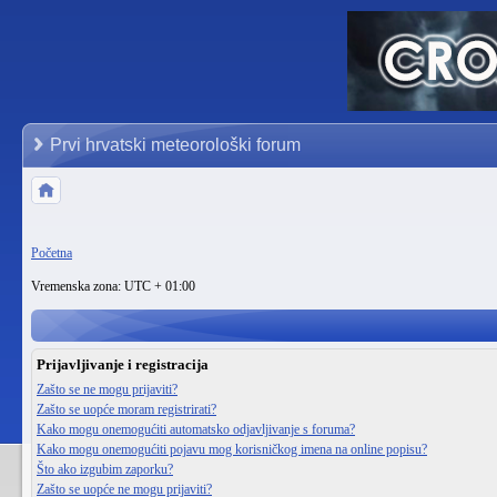
Prvi hrvatski meteorološki forum
Početna
Vremenska zona: UTC + 01:00
Prijavljivanje i registracija
Zašto se ne mogu prijaviti?
Zašto se uopće moram registrirati?
Kako mogu onemogućiti automatsko odjavljivanje s foruma?
Kako mogu onemogućiti pojavu mog korisničkog imena na online popisu?
Što ako izgubim zaporku?
Zašto se uopće ne mogu prijaviti?