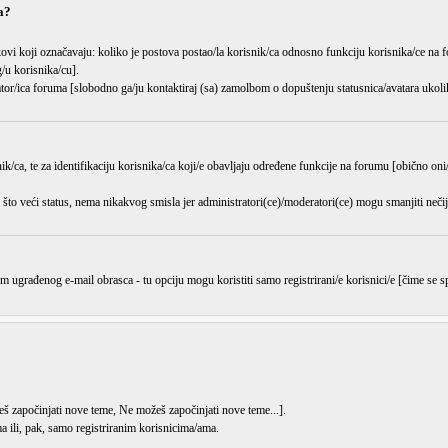
a?
kovi koji označavaju: koliko je postova postao/la korisnik/ca odnosno funkciju korisnika/ce na f
/u korisnika/cu].
ator/ica foruma [slobodno ga/ju kontaktiraj (sa) zamolbom o dopuštenju statusnica/avatara ukoliko
ik/ca, te za identifikaciju korisnika/ca koji/e obavljaju određene funkcije na forumu [obično oni/
što veći status, nema nikakvog smisla jer administratori(ce)/moderatori(ce) mogu
smanjiti
nečij
m ugrađenog e-mail obrasca - tu opciju mogu koristiti samo registrirani/e korisnici/e [čime se
š započinjati nove teme
,
Ne možeš započinjati nove teme
...].
 ili, pak, samo registriranim korisnicima/ama.