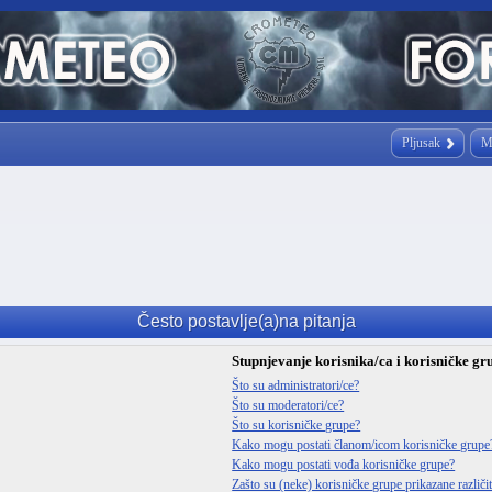
Pljusak
M
Često postavlje(a)na pitanja
Stupnjevanje korisnika/ca i korisničke gr
Što su administratori/ce?
Što su moderatori/ce?
Što su korisničke grupe?
Kako mogu postati članom/icom korisničke grupe
Kako mogu postati vođa korisničke grupe?
Zašto su (neke) korisničke grupe prikazane različ