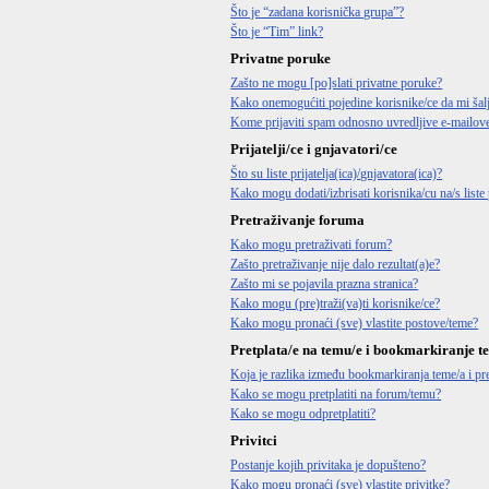
Što je “zadana korisnička grupa”?
Što je “Tim” link?
Privatne poruke
Zašto ne mogu [po]slati privatne poruke?
Kako onemogućiti pojedine korisnike/ce da mi šal
Kome prijaviti spam odnosno uvredljive e-mailov
Prijatelji/ce i gnjavatori/ce
Što su liste prijatelja(ica)/gnjavatora(ica)?
Kako mogu dodati/izbrisati korisnika/cu na/s liste p
Pretraživanje foruma
Kako mogu pretraživati forum?
Zašto pretraživanje nije dalo rezultat(a)e?
Zašto mi se pojavila prazna stranica?
Kako mogu (pre)traži(va)ti korisnike/ce?
Kako mogu pronaći (sve) vlastite postove/teme?
Pretplata/e na temu/e i bookmarkiranje t
Koja je razlika između bookmarkiranja teme/a i pre
Kako se mogu pretplatiti na forum/temu?
Kako se mogu odpretplatiti?
Privitci
Postanje kojih privitaka je dopušteno?
Kako mogu pronaći (sve) vlastite privitke?