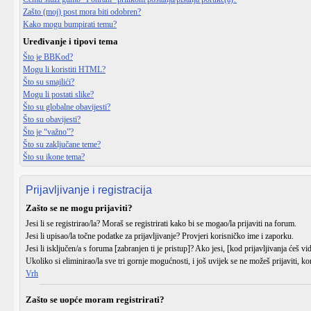
Zašto (moj) post mora biti odobren?
Kako mogu bumpirati temu?
Uređivanje i tipovi tema
Što je BBKod?
Mogu li koristiti HTML?
Što su smajlići?
Mogu li postati slike?
Što su globalne obavijesti?
Što su obavijesti?
Što je “važno”?
Što su zaključane teme?
Što su ikone tema?
Prijavljivanje i registracija
Zašto se ne mogu prijaviti?
Jesi li se
registrirao/la
? Moraš se registrirati kako bi se mogao/la prijaviti na forum.
Jesi li upisao/la
točne podatke
za prijavljivanje? Provjeri korisničko ime i zaporku.
Jesi li
isključen/a
s foruma [zabranjen ti je pristup]? Ako jesi, [kod prijavljivanja ćeš vi
Ukoliko si eliminirao/la sve tri gornje mogućnosti, i još uvijek se ne možeš prijaviti, ko
Vrh
Zašto se uopće moram registrirati?