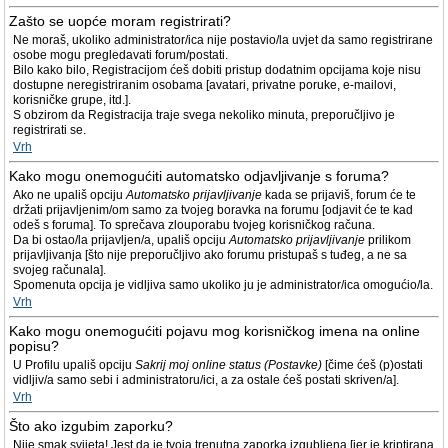
Zašto se uopće moram registrirati?
Ne moraš, ukoliko administrator/ica nije postavio/la uvjet da samo registrirane
osobe mogu pregledavati forum/postati.
Bilo kako bilo, Registracijom ćeš dobiti pristup dodatnim opcijama koje nisu
dostupne neregistriranim osobama [avatari, privatne poruke, e-mailovi,
korisničke grupe, itd.].
S obzirom da Registracija traje svega nekoliko minuta, preporučljivo je
registrirati se.
Vrh
Kako mogu onemogućiti automatsko odjavljivanje s foruma?
Ako ne upališ opciju
Automatsko prijavljivanje
kada se prijaviš, forum će te
držati prijavljenim/om samo za tvojeg boravka na forumu [odjavit će te kad
odeš s foruma]. To sprečava zlouporabu tvojeg korisničkog računa.
Da bi ostao/la prijavljen/a, upališ opciju
Automatsko prijavljivanje
prilikom
prijavljivanja [što nije preporučljivo ako forumu pristupaš s tuđeg, a ne sa
svojeg računala].
Spomenuta opcija je vidljiva samo ukoliko ju je administrator/ica omogućio/la.
Vrh
Kako mogu onemogućiti pojavu mog korisničkog imena na online
popisu?
U Profilu upališ opciju
Sakrij moj online status (Postavke)
[čime ćeš (p)ostati
vidljiv/a samo sebi i administratoru/ici, a za ostale ćeš postati skriven/a].
Vrh
Što ako izgubim zaporku?
Nije smak svijeta! Jest da je tvoja trenutna zaporka izgubljena [jer je kriptirana