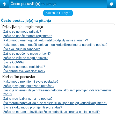
Često postavlje(a)na pitanja
Switch to full style
Često postavlje(a)na pitanja
Prijavljivanje i registracija
Zašto se ne mogu prijaviti?
Zašto se uopće moram registrirati?
Kako mogu onemogućiti automatsko odjavljivanje s foruma?
Kako mogu onemogućiti pojavu mog korisničkog imena na online popisu?
Što ako izgubim zaporku?
Zašto se uopće ne mogu prijaviti?
Zašto se više ne mogu prijaviti?
Što je COPPA?
Zašto se ne mogu registrirati?
Što “Izbriši sve kolačiće” radi?
Korisničke postavke
Kako mogu promijeniti svoje postavke?
Zašto je vrijeme prikazano netočno?
Zašto je vrijeme i dalje prikazano netočno iako sam promijenio/la vremensku
zonu?
Zašto mog jezika nema na popisu?
Što moram napraviti da bi se vidjela slika ispod mojeg korisničkog imena?
Što je i kako mogu promijeniti svoj status?
Zašto se moram prijaviti ako želim korisniku/ci foruma poslati e-mail?