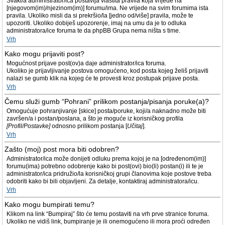
Svaki/a administrator/ica postavlja vlastita pravila koja vrijede na
[njegovom(im)/njezinom(im)] forumu/ima. Ne vrijede na svim forumima ista
pravila. Ukoliko misli da si prekršio/la [jedno od/više] pravila, može te
upozoriti. Ukoliko dobiješ upozorenje, imaj na umu da je to odluka
administratora/ice foruma te da phpBB Grupa nema ništa s time.
Vrh
Kako mogu prijaviti post?
Mogućnost prijave post(ov)a daje administrator/ica foruma.
Ukoliko je prijavljivanje postova omogućeno, kod posta kojeg želiš prijaviti
nalazi se gumb klik na kojeg će te provesti kroz postupak prijave posta.
Vrh
Čemu služi gumb “Pohrani” prilikom postanja/pisanja poruke(a)?
Omogućuje pohranjivanje [skice] posta/poruke, koji/a naknadno može biti
završen/a i postan/poslana, a što je moguće iz korisničkog profila
[Profil/Postavke]
odnosno prilikom postanja [
Učitaj
].
Vrh
Zašto (moj) post mora biti odobren?
Administrator/ica može donijeti odluku prema kojoj je na [određenom(im)]
forumu(ima) potrebno odobrenje kako bi post(ovi) bio(li) postan(i) ili te je
administrator/ica pridružio/la korisničkoj grupi članovima koje postove treba
odobriti kako bi bili objavljeni. Za detalje, kontaktiraj administratora/icu.
Vrh
Kako mogu bumpirati temu?
Klikom na link “Bumpiraj” što će temu postaviti na vrh prve stranice foruma.
Ukoliko ne vidiš link, bumpiranje je ili onemogućeno ili mora proći određen