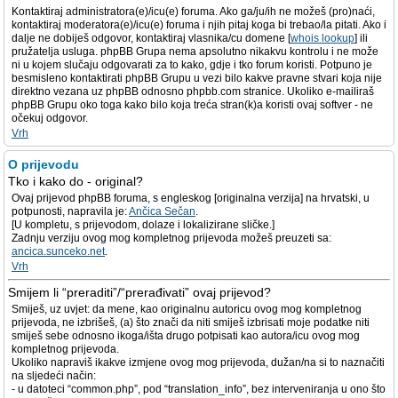
Kontaktiraj administratora(e)/icu(e) foruma. Ako ga/ju/ih ne možeš (pro)naći,
kontaktiraj moderatora(e)/icu(e) foruma i njih pitaj koga bi trebao/la pitati. Ako i
dalje ne dobiješ odgovor, kontaktiraj vlasnika/cu domene [
whois lookup
] ili
pružatelja usluga. phpBB Grupa nema apsolutno nikakvu kontrolu i ne može
ni u kojem slučaju odgovarati za to kako, gdje i tko forum koristi. Potpuno je
besmisleno kontaktirati phpBB Grupu u vezi bilo kakve pravne stvari koja nije
direktno vezana uz phpBB odnosno phpbb.com stranice. Ukoliko e-mailiraš
phpBB Grupu oko toga kako bilo koja treća stran(k)a koristi ovaj softver - ne
očekuj odgovor.
Vrh
O prijevodu
Tko i kako do - original?
Ovaj prijevod phpBB foruma, s engleskog [originalna verzija] na hrvatski, u
potpunosti, napravila je:
Ančica Sečan
.
[U kompletu, s prijevodom, dolaze i lokalizirane sličke.]
Zadnju verziju ovog mog kompletnog prijevoda možeš preuzeti sa:
ancica.sunceko.net
.
Vrh
Smijem li “preraditi”/“prerađivati” ovaj prijevod?
Smiješ, uz uvjet: da mene, kao originalnu autoricu ovog mog kompletnog
prijevoda, ne izbrišeš, (a) što znači da niti smiješ izbrisati moje podatke niti
smiješ sebe odnosno ikoga/išta drugo potpisati kao autora/icu ovog mog
kompletnog prijevoda.
Ukoliko napraviš ikakve izmjene ovog mog prijevoda, dužan/na si to naznačiti
na sljedeći način:
- u datoteci “common.php”, pod “translation_info”, bez interveniranja u ono što