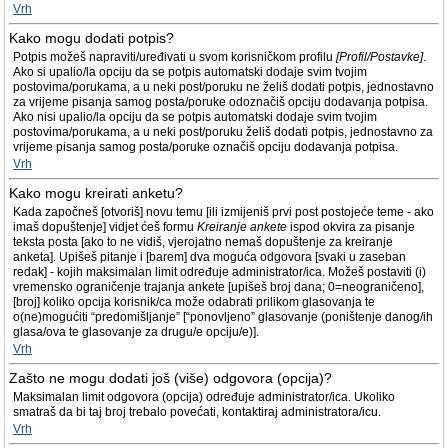
Vrh
Kako mogu dodati potpis?
Potpis možeš napraviti/uređivati u svom korisničkom profilu
[Profil/Postavke]
.
Ako si upalio/la opciju da se potpis automatski dodaje svim tvojim
postovima/porukama, a u neki post/poruku ne želiš dodati potpis, jednostavno
za vrijeme pisanja samog posta/poruke odoznačiš opciju dodavanja potpisa.
Ako nisi upalio/la opciju da se potpis automatski dodaje svim tvojim
postovima/porukama, a u neki post/poruku želiš dodati potpis, jednostavno za
vrijeme pisanja samog posta/poruke označiš opciju dodavanja potpisa.
Vrh
Kako mogu kreirati anketu?
Kada započneš [otvoriš] novu temu [ili izmijeniš prvi post postojeće teme - ako
imaš dopuštenje] vidjet ćeš formu
Kreiranje ankete
ispod okvira za pisanje
teksta posta [ako to ne vidiš, vjerojatno nemaš dopuštenje za kreiranje
anketa]. Upišeš pitanje i [barem] dva moguća odgovora [svaki u zaseban
redak] - kojih maksimalan limit određuje administrator/ica. Možeš postaviti (i)
vremensko ograničenje trajanja ankete [upišeš broj dana; 0=neograničeno],
[broj] koliko opcija korisnik/ca može odabrati prilikom glasovanja te
o(ne)mogućiti “predomišljanje” [“ponovljeno” glasovanje (poništenje danog/ih
glasa/ova te glasovanje za drugu/e opciju/e)].
Vrh
Zašto ne mogu dodati još (više) odgovora (opcija)?
Maksimalan limit odgovora (opcija) određuje administrator/ica. Ukoliko
smatraš da bi taj broj trebalo povećati, kontaktiraj administratora/icu.
Vrh