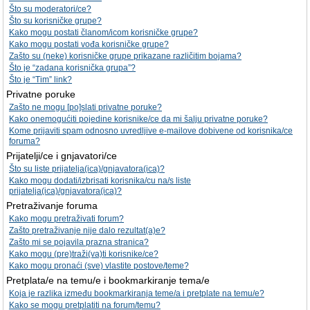
Što su moderatori/ce?
Što su korisničke grupe?
Kako mogu postati članom/icom korisničke grupe?
Kako mogu postati vođa korisničke grupe?
Zašto su (neke) korisničke grupe prikazane različitim bojama?
Što je “zadana korisnička grupa”?
Što je “Tim” link?
Privatne poruke
Zašto ne mogu [po]slati privatne poruke?
Kako onemogućiti pojedine korisnike/ce da mi šalju privatne poruke?
Kome prijaviti spam odnosno uvredljive e-mailove dobivene od korisnika/ce
foruma?
Prijatelji/ce i gnjavatori/ce
Što su liste prijatelja(ica)/gnjavatora(ica)?
Kako mogu dodati/izbrisati korisnika/cu na/s liste
prijatelja(ica)/gnjavatora(ica)?
Pretraživanje foruma
Kako mogu pretraživati forum?
Zašto pretraživanje nije dalo rezultat(a)e?
Zašto mi se pojavila prazna stranica?
Kako mogu (pre)traži(va)ti korisnike/ce?
Kako mogu pronaći (sve) vlastite postove/teme?
Pretplata/e na temu/e i bookmarkiranje tema/e
Koja je razlika između bookmarkiranja teme/a i pretplate na temu/e?
Kako se mogu pretplatiti na forum/temu?