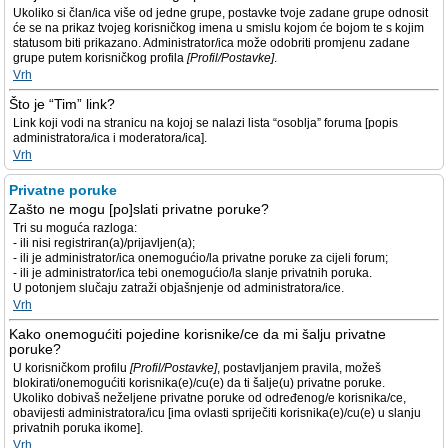
Ukoliko si član/ica više od jedne grupe, postavke tvoje zadane grupe odnosit
će se na prikaz tvojeg korisničkog imena u smislu kojom će bojom te s kojim
statusom biti prikazano. Administrator/ica može odobriti promjenu zadane
grupe putem korisničkog profila
[Profil/Postavke]
.
Vrh
Što je “Tim” link?
Link koji vodi na stranicu na kojoj se nalazi lista “osoblja” foruma [popis
administratora/ica i moderatora/ica].
Vrh
Privatne poruke
Zašto ne mogu [po]slati privatne poruke?
Tri su moguća razloga:
- ili nisi registriran(a)/prijavljen(a);
- ili je administrator/ica onemogućio/la privatne poruke za cijeli forum;
- ili je administrator/ica tebi onemogućio/la slanje privatnih poruka.
U potonjem slučaju zatraži objašnjenje od administratora/ice.
Vrh
Kako onemogućiti pojedine korisnike/ce da mi šalju privatne
poruke?
U korisničkom profilu
[Profil/Postavke]
, postavljanjem pravila, možeš
blokirati/onemogućiti korisnika(e)/cu(e) da ti šalje(u) privatne poruke.
Ukoliko dobivaš neželjene privatne poruke od određenog/e korisnika/ce,
obavijesti administratora/icu [ima ovlasti spriječiti korisnika(e)/cu(e) u slanju
privatnih poruka ikome].
Vrh