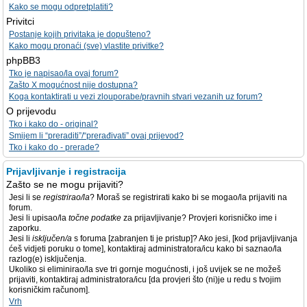
Kako se mogu odpretplatiti?
Privitci
Postanje kojih privitaka je dopušteno?
Kako mogu pronaći (sve) vlastite privitke?
phpBB3
Tko je napisao/la ovaj forum?
Zašto X mogućnost nije dostupna?
Koga kontaktirati u vezi zlouporabe/pravnih stvari vezanih uz forum?
O prijevodu
Tko i kako do - original?
Smijem li “preraditi”/“prerađivati” ovaj prijevod?
Tko i kako do - prerade?
Prijavljivanje i registracija
Zašto se ne mogu prijaviti?
Jesi li se
registrirao/la
? Moraš se registrirati kako bi se mogao/la prijaviti na
forum.
Jesi li upisao/la
točne podatke
za prijavljivanje? Provjeri korisničko ime i
zaporku.
Jesi li
isključen/a
s foruma [zabranjen ti je pristup]? Ako jesi, [kod prijavljivanja
ćeš vidjeti poruku o tome], kontaktiraj administratora/icu kako bi saznao/la
razlog(e) isključenja.
Ukoliko si eliminirao/la sve tri gornje mogućnosti, i još uvijek se ne možeš
prijaviti, kontaktiraj administratora/icu [da provjeri što (ni)je u redu s tvojim
korisničkim računom].
Vrh