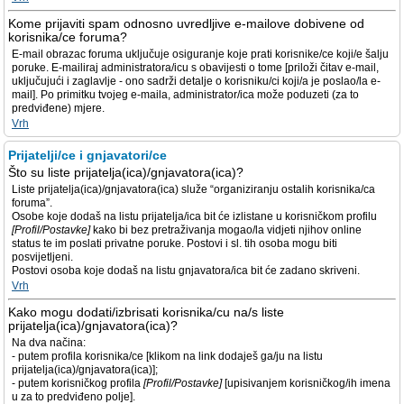
Kome prijaviti spam odnosno uvredljive e-mailove dobivene od
korisnika/ce foruma?
E-mail obrazac foruma uključuje osiguranje koje prati korisnike/ce koji/e šalju
poruke. E-mailiraj administratora/icu s obavijesti o tome [priloži čitav e-mail,
uključujući i zaglavlje - ono sadrži detalje o korisniku/ci koji/a je poslao/la e-
mail]. Po primitku tvojeg e-maila, administrator/ica može poduzeti (za to
predviđene) mjere.
Vrh
Prijatelji/ce i gnjavatori/ce
Što su liste prijatelja(ica)/gnjavatora(ica)?
Liste prijatelja(ica)/gnjavatora(ica) služe “organiziranju ostalih korisnika/ca
foruma”.
Osobe koje dodaš na listu prijatelja/ica bit će izlistane u korisničkom profilu
[Profil/Postavke]
kako bi bez pretraživanja mogao/la vidjeti njihov online
status te im poslati privatne poruke. Postovi i sl. tih osoba mogu biti
posvijetljeni.
Postovi osoba koje dodaš na listu gnjavatora/ica bit će zadano skriveni.
Vrh
Kako mogu dodati/izbrisati korisnika/cu na/s liste
prijatelja(ica)/gnjavatora(ica)?
Na dva načina:
- putem profila korisnika/ce [klikom na link dodaješ ga/ju na listu
prijatelja(ica)/gnjavatora(ica)];
- putem korisničkog profila
[Profil/Postavke]
[upisivanjem korisničkog/ih imena
u za to predviđeno polje].