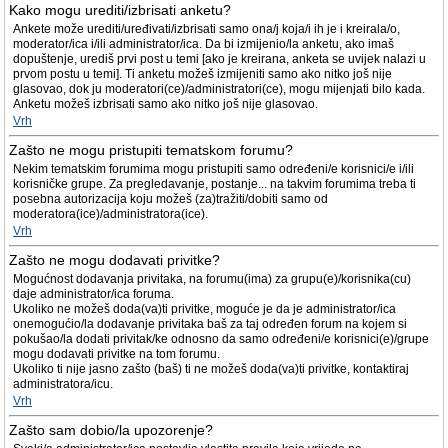
Kako mogu urediti/izbrisati anketu?
Ankete može urediti/uređivati/izbrisati samo ona/j koja/i ih je i kreirala/o,
moderator/ica i/ili administrator/ica. Da bi izmijenio/la anketu, ako imaš
dopuštenje, urediš prvi post u temi [ako je kreirana, anketa se uvijek nalazi u
prvom postu u temi]. Ti anketu možeš izmijeniti samo ako nitko još nije
glasovao, dok ju moderatori(ce)/administratori(ce), mogu mijenjati bilo kada.
Anketu možeš izbrisati samo ako nitko još nije glasovao.
Vrh
Zašto ne mogu pristupiti tematskom forumu?
Nekim tematskim forumima mogu pristupiti samo određeni/e korisnici/e i/ili
korisničke grupe. Za pregledavanje, postanje... na takvim forumima treba ti
posebna autorizacija koju možeš (za)tražiti/dobiti samo od
moderatora(ice)/administratora(ice).
Vrh
Zašto ne mogu dodavati privitke?
Mogućnost dodavanja privitaka, na forumu(ima) za grupu(e)/korisnika(cu)
daje administrator/ica foruma.
Ukoliko ne možeš doda(va)ti privitke, moguće je da je administrator/ica
onemogućio/la dodavanje privitaka baš za taj određen forum na kojem si
pokušao/la dodati privitak/ke odnosno da samo određeni/e korisnici(e)/grupe
mogu dodavati privitke na tom forumu.
Ukoliko ti nije jasno zašto (baš) ti ne možeš doda(va)ti privitke, kontaktiraj
administratora/icu.
Vrh
Zašto sam dobio/la upozorenje?