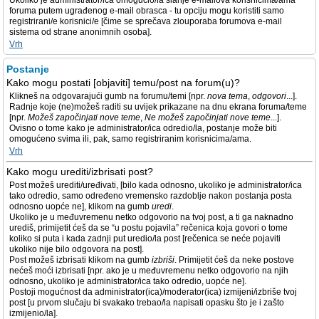
Ukoliko je administrator/ica omogućio/la slanje e-mailova korisnicima/ama
foruma putem ugrađenog e-mail obrasca - tu opciju mogu koristiti samo
registrirani/e korisnici/e [čime se sprečava zlouporaba forumova e-mail
sistema od strane anonimnih osoba].
Vrh
Postanje
Kako mogu postati [objaviti] temu/post na forum(u)?
Klikneš na odgovarajući gumb na forumu/temi [npr.
nova tema
,
odgovori
...].
Radnje koje (ne)možeš raditi su uvijek prikazane na dnu ekrana foruma/teme
[npr.
Možeš započinjati nove teme
,
Ne možeš započinjati nove teme
...].
Ovisno o tome kako je administrator/ica odredio/la, postanje može biti
omogućeno svima ili, pak, samo registriranim korisnicima/ama.
Vrh
Kako mogu urediti/izbrisati post?
Post možeš urediti/uređivati, [bilo kada odnosno, ukoliko je administrator/ica
tako odredio, samo određeno vremensko razdoblje nakon postanja posta
odnosno uopće ne], klikom na gumb
uredi
.
Ukoliko je u međuvremenu netko odgovorio na tvoj post, a ti ga naknadno
urediš, primijetit ćeš da se “u postu pojavila” rečenica koja govori o tome
koliko si puta i kada zadnji put uredio/la post [rečenica se neće pojaviti
ukoliko nije bilo odgovora na post].
Post možeš izbrisati klikom na gumb
izbriši
. Primijetit ćeš da neke postove
nećeš moći izbrisati [npr. ako je u međuvremenu netko odgovorio na njih
odnosno, ukoliko je administrator/ica tako odredio, uopće ne].
Postoji mogućnost da administrator(ica)/moderator(ica) izmijeni/izbriše tvoj
post [u prvom slučaju bi svakako trebao/la napisati opasku što je i zašto
izmijenio/la].