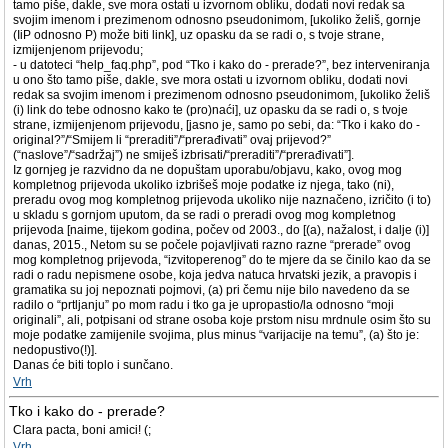
tamo piše, dakle, sve mora ostati u izvornom obliku, dodati novi redak sa
svojim imenom i prezimenom odnosno pseudonimom, [ukoliko želiš, gornje
(IiP odnosno P) može biti link], uz opasku da se radi o, s tvoje strane,
izmijenjenom prijevodu;
- u datoteci “help_faq.php”, pod “Tko i kako do - prerade?”, bez interveniranja
u ono što tamo piše, dakle, sve mora ostati u izvornom obliku, dodati novi
redak sa svojim imenom i prezimenom odnosno pseudonimom, [ukoliko želiš
(i) link do tebe odnosno kako te (pro)naći], uz opasku da se radi o, s tvoje
strane, izmijenjenom prijevodu, [jasno je, samo po sebi, da: “Tko i kako do -
original?”/“Smijem li “preraditi”/“prerađivati” ovaj prijevod?”
(“naslove”/“sadržaj”) ne smiješ izbrisati/“preraditi”/“prerađivati”].
Iz gornjeg je razvidno da ne dopuštam uporabu/objavu, kako, ovog mog
kompletnog prijevoda ukoliko izbrišeš moje podatke iz njega, tako (ni),
preradu ovog mog kompletnog prijevoda ukoliko nije naznačeno, izričito (i to)
u skladu s gornjom uputom, da se radi o preradi ovog mog kompletnog
prijevoda [naime, tijekom godina, počev od 2003., do [(a), nažalost, i dalje (i)]
danas, 2015., Netom su se počele pojavljivati razno razne “prerade” ovog
mog kompletnog prijevoda, “izvitoperenog” do te mjere da se činilo kao da se
radi o radu nepismene osobe, koja jedva natuca hrvatski jezik, a pravopis i
gramatika su joj nepoznati pojmovi, (a) pri čemu nije bilo navedeno da se
radilo o “prtljanju” po mom radu i tko ga je upropastio/la odnosno “moji
originali”, ali, potpisani od strane osoba koje prstom nisu mrdnule osim što su
moje podatke zamijenile svojima, plus minus “varijacije na temu”, (a) što je:
nedopustivo(!)].
Danas će biti toplo i sunčano.
Vrh
Tko i kako do - prerade?
Clara pacta, boni amici! (;
Vrh