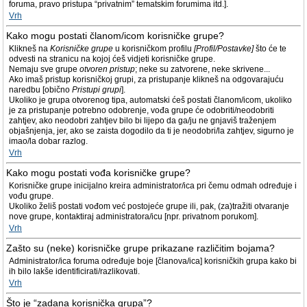
foruma, pravo pristupa “privatnim” tematskim forumima itd.].
Vrh
Kako mogu postati članom/icom korisničke grupe?
Klikneš na
Korisničke grupe
u korisničkom profilu
[Profil/Postavke]
što će te
odvesti na stranicu na kojoj ćeš vidjeti korisničke grupe.
Nemaju sve grupe
otvoren pristup
; neke su zatvorene, neke skrivene...
Ako imaš pristup korisničkoj grupi, za pristupanje klikneš na odgovarajuću
naredbu [obično
Pristupi grupi
].
Ukoliko je grupa otvorenog tipa, automatski ćeš postati članom/icom, ukoliko
je za pristupanje potrebno odobrenje, vođa grupe će odobriti/neodobriti
zahtjev, ako neodobri zahtjev bilo bi lijepo da ga/ju ne gnjaviš traženjem
objašnjenja, jer, ako se zaista dogodilo da ti je neodobri/la zahtjev, sigurno je
imao/la dobar razlog.
Vrh
Kako mogu postati vođa korisničke grupe?
Korisničke grupe inicijalno kreira administrator/ica pri čemu odmah određuje i
vođu grupe.
Ukoliko želiš postati vođom već postojeće grupe ili, pak, (za)tražiti otvaranje
nove grupe, kontaktiraj administratora/icu [npr. privatnom porukom].
Vrh
Zašto su (neke) korisničke grupe prikazane različitim bojama?
Administrator/ica foruma određuje boje [članova/ica] korisničkih grupa kako bi
ih bilo lakše identificirati/razlikovati.
Vrh
Što je “zadana korisnička grupa”?