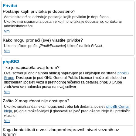
Privitci
Postanje kojih privitaka je dopušteno?
Administrator/ica određuje postanje kojih privitaka je dopušteno.
Ukoliko nisi siguran/na postanje kojih privitaka je dopušteno, kontaktiraj
administratora/icu.
Vrh
Kako mogu pronaći (sve) vlastite privitke?
U korisničkom profilu
[Profil/Postavke]
klikneš na link
Privitci
.
Vrh
phpBB3
Tko je napisao/la ovaj forum?
Ovaj softver [u originalnom obliku] napravljen je i objavljen od strane
phpBB
Grupe
. Dostupan je pod GNU General Public Licence i može biti slobodno
distribuiran [posjeti vezu u prethodnoj rečenici za detalje]. phpBB Grupa
zadržava sva autorska prava na ovaj softver.
Vrh
Zašto X mogućnost nije dostupna?
Ukoliko smatraš da neka mogućnost treba biti dodana, posjeti
phpBB Centar
Ideja
, (a) gdje možeš vidjeti [i glasovati za] već predložene ideje i/ili predložiti
vlastite.
Vrh
Koga kontaktirati u vezi zlouporabe/pravnih stvari vezanih uz
forum?