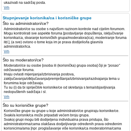
ukazivati na sadržaj posta.
Vrh
Stupnjevanje korisnika/ca i korisničke grupe
Što su administratori/ce?
Administratori/ce su osobe s najvišom razinom kontrole nad cijelim forumom.
Mogu kontrolirati sve aspekte foruma [postavljanje dopuštenja, isključivanje
korisnika/ca, stvaranje korisničkih grupa/moderatora(ica), moderiranje foruma
itd.], (a sve) ovisno o tome koja im je prava dodijelio/la glavni/a
administrator/ica.
Vrh
Što su moderatori/ce?
Moderatori/ce su osobe [osoba ili (korisnička) grupa osoba] čiji je
“posao”
održavanje foruma.
Imaju ovlasti mijenjanja/izbrisivanja postova,
zaključavanja/otključavanja/premještanja/izbrisivanja/razdvajanja tema u
forumima koje održavaju.
Tu su (i) da bi spriječili/e korisnike/ce od skretanja s tema/objavljivanja
nedopuštenih sadržaja i sl.
Vrh
Što su korisničke grupe?
Korisničke grupe su grupe u koje administratori/ce grupiraju korisnike/ce.
Svaki/a korisnik/ca može pripadati većem broju grupa.
Svakoj grupi mogu biti dodijeljena individualna prava pristupa, što
administratorima/cama olakšava dodjeljivanje određenih prava određenim
korisnicima/ama [npr. proglašavanje više korisnika/ca moderatorima/cama