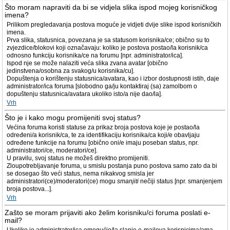
Što moram napraviti da bi se vidjela slika ispod mojeg korisničkog
imena?
Prilikom pregledavanja postova moguće je vidjeti dvije slike ispod korisničkih
imena.
Prva slika, statusnica, povezana je sa statusom korisnika/ce; obično su to
zvjezdice/blokovi koji označavaju: koliko je postova postao/la korisnik/ca
odnosno funkciju korisnika/ce na forumu [npr. administrator/ica].
Ispod nje se može nalaziti veća slika zvana avatar [obično
jedinstvena/osobna za svakog/u korisnika/cu].
Dopuštenja o korištenju statusnica/avatara, kao i izbor dostupnosti istih, daje
administrator/ica foruma [slobodno ga/ju kontaktiraj (sa) zamolbom o
dopuštenju statusnica/avatara ukoliko isto/a nije dao/la].
Vrh
Što je i kako mogu promijeniti svoj status?
Većina foruma koristi statuse za prikaz broja postova koje je postao/la
određeni/a korisnik/ca, te za identifikaciju korisnika/ca koji/e obavljaju
određene funkcije na forumu [obično oni/e imaju poseban status, npr.
administratori/ce, moderatori/ce].
U pravilu, svoj status ne možeš direktno promijeniti.
Zloupotrebljavanje foruma, u smislu postanja puno postova samo zato da bi
se dosegao što veći status, nema nikakvog smisla jer
administratori(ce)/moderatori(ce) mogu
smanjiti
nečiji status [npr. smanjenjem
broja postova...].
Vrh
Zašto se moram prijaviti ako želim korisniku/ci foruma poslati e-
mail?