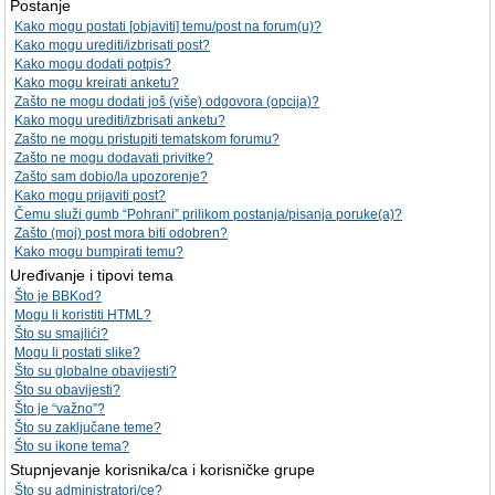
Postanje
Kako mogu postati [objaviti] temu/post na forum(u)?
Kako mogu urediti/izbrisati post?
Kako mogu dodati potpis?
Kako mogu kreirati anketu?
Zašto ne mogu dodati još (više) odgovora (opcija)?
Kako mogu urediti/izbrisati anketu?
Zašto ne mogu pristupiti tematskom forumu?
Zašto ne mogu dodavati privitke?
Zašto sam dobio/la upozorenje?
Kako mogu prijaviti post?
Čemu služi gumb “Pohrani” prilikom postanja/pisanja poruke(a)?
Zašto (moj) post mora biti odobren?
Kako mogu bumpirati temu?
Uređivanje i tipovi tema
Što je BBKod?
Mogu li koristiti HTML?
Što su smajlići?
Mogu li postati slike?
Što su globalne obavijesti?
Što su obavijesti?
Što je “važno”?
Što su zaključane teme?
Što su ikone tema?
Stupnjevanje korisnika/ca i korisničke grupe
Što su administratori/ce?