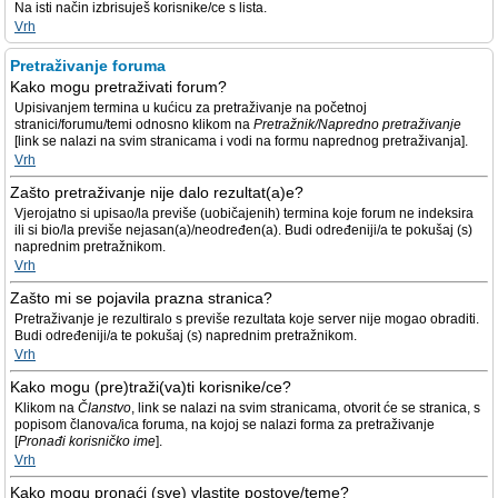
Na isti način izbrisuješ korisnike/ce s lista.
Vrh
Pretraživanje foruma
Kako mogu pretraživati forum?
Upisivanjem termina u kućicu za pretraživanje na početnoj
stranici/forumu/temi odnosno klikom na
Pretražnik/Napredno pretraživanje
[link se nalazi na svim stranicama i vodi na formu naprednog pretraživanja].
Vrh
Zašto pretraživanje nije dalo rezultat(a)e?
Vjerojatno si upisao/la previše (uobičajenih) termina koje forum ne indeksira
ili si bio/la previše nejasan(a)/neodređen(a). Budi određeniji/a te pokušaj (s)
naprednim pretražnikom.
Vrh
Zašto mi se pojavila prazna stranica?
Pretraživanje je rezultiralo s previše rezultata koje server nije mogao obraditi.
Budi određeniji/a te pokušaj (s) naprednim pretražnikom.
Vrh
Kako mogu (pre)traži(va)ti korisnike/ce?
Klikom na
Članstvo
, link se nalazi na svim stranicama, otvorit će se stranica, s
popisom članova/ica foruma, na kojoj se nalazi forma za pretraživanje
[
Pronađi korisničko ime
].
Vrh
Kako mogu pronaći (sve) vlastite postove/teme?