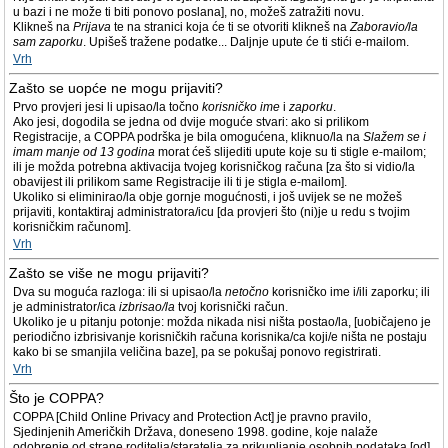
u bazi i ne može ti biti ponovo poslana], no, možeš zatražiti novu.
Klikneš na
Prijava
te na stranici koja će ti se otvoriti klikneš na
Zaboravio/la
sam zaporku
. Upišeš tražene podatke... Daljnje upute će ti stići e-mailom.
Vrh
Zašto se uopće ne mogu prijaviti?
Prvo provjeri jesi li upisao/la točno
korisničko ime
i
zaporku
.
Ako jesi, dogodila se jedna od dvije moguće stvari: ako si prilikom
Registracije, a COPPA podrška je bila omogućena, kliknuo/la na
Slažem se i
imam manje od 13 godina
morat ćeš slijediti upute koje su ti stigle e-mailom;
ili je možda potrebna aktivacija tvojeg korisničkog računa [za što si vidio/la
obavijest ili prilikom same Registracije ili ti je stigla e-mailom].
Ukoliko si eliminirao/la obje gornje mogućnosti, i još uvijek se ne možeš
prijaviti, kontaktiraj administratora/icu [da provjeri što (ni)je u redu s tvojim
korisničkim računom].
Vrh
Zašto se više ne mogu prijaviti?
Dva su moguća razloga: ili si upisao/la
netočno
korisničko ime i/ili zaporku; ili
je administrator/ica
izbrisao/la
tvoj korisnički račun.
Ukoliko je u pitanju potonje: možda nikada nisi ništa postao/la, [uobičajeno je
periodično izbrisivanje korisničkih računa korisnika/ca koji/e ništa ne postaju
kako bi se smanjila veličina baze], pa se pokušaj ponovo registrirati.
Vrh
Što je COPPA?
COPPA [Child Online Privacy and Protection Act] je pravno pravilo,
Sjedinjenih Američkih Država, doneseno 1998. godine, koje nalaže
odobrenje od strane roditelja/staratelja za prikupljanje osobnih podataka [od]