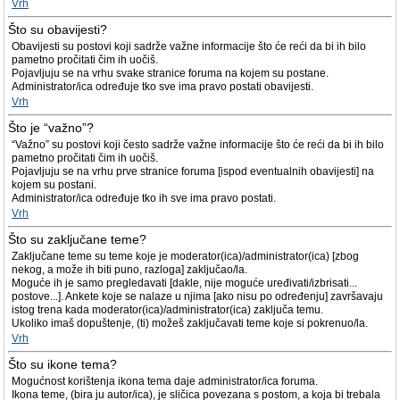
Vrh
Što su obavijesti?
Obavijesti su postovi koji sadrže važne informacije što će reći da bi ih bilo
pametno pročitati čim ih uočiš.
Pojavljuju se na vrhu svake stranice foruma na kojem su postane.
Administrator/ica određuje tko sve ima pravo postati obavijesti.
Vrh
Što je “važno”?
“Važno” su postovi koji često sadrže važne informacije što će reći da bi ih bilo
pametno pročitati čim ih uočiš.
Pojavljuju se na vrhu prve stranice foruma [ispod eventualnih obavijesti] na
kojem su postani.
Administrator/ica određuje tko ih sve ima pravo postati.
Vrh
Što su zaključane teme?
Zaključane teme su teme koje je moderator(ica)/administrator(ica) [zbog
nekog, a može ih biti puno, razloga] zaključao/la.
Moguće ih je samo pregledavati [dakle, nije moguće uređivati/izbrisati...
postove...]. Ankete koje se nalaze u njima [ako nisu po određenju] završavaju
istog trena kada moderator(ica)/administrator(ica) zaključa temu.
Ukoliko imaš dopuštenje, (ti) možeš zaključavati teme koje si pokrenuo/la.
Vrh
Što su ikone tema?
Mogućnost korištenja ikona tema daje administrator/ica foruma.
Ikona teme, (bira ju autor/ica), je sličica povezana s postom, a koja bi trebala