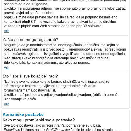
osoba mlađih od 13 godina.
Ukoliko nisi siguran/na odnosi li se spomenuto pravno pravilo na tebe, zatraži
pravni savjet od stručne osobe.
phpBB Tim ne daje pravne savjete što će reći da je potpuno besmisleno
kontaktirati phpBB Tim u vezi bilo kakve pravne stvari koja nije direktno
vezana uz phpbb.com Web stranice odnosno phpBB software.
Vrh
Zašto se ne mogu registrirati?
Moguće je da je administrator/ica: onemogućio/la korisničko ime kojim se
pokušavaš registrirati [ili isto već postoji], onemogućio/la e-mail adresu kojom
se pokušavaš registrirati, isključio/la tvoju IP adresu odnosno onemogućio/la
Registraciju kako bi spriječio/la otvaranje novih korisničkih računa.
Bilo kako bilo, kontaktiraj administratora/icu za pomoć.
Vrh
Što “Izbriši sve kolačiće” radi?
“Izbrisuje sve kolačiće koje je kreirao phpBB3, a koji, inače, sadrže
informacije o tvojem prijavljivanju, pregledanim/pročitanim
forumima/temama/postovima i sl.
Ukoliko imaš problema s prijavljivanjem/odjavljivanjem, (obično) pomaže
izbrisivanje kolačića.
Vrh
Korisničke postavke
Kako mogu promijeniti svoje postavke?
Sve tvoje postavke, ako si registriran/a, pohranjene su u bazi.
Prijaviš se
i klikneš na link
Profil/Postavke
što će te odvesti na stranicu na