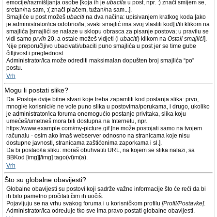
emocije/razmišljanja osobe [koja ih je
ubacila
u post, npr. :) znači smijem se,
sretan/na sam, :( znači plačem, tužan/na sam...].
Smajliće u post možeš
ubaciti
na dva načina: upisivanjem kratkog koda [ako
je administrator/ica odobrio/la, svaki smajlić ima svoj vlastiti kod] i/ili klikom na
smajlića [smajlići se nalaze u sklopu obrasca za pisanje postova; u pravilu se
vidi samo
prvih
20, a ostale možeš vidjeti (i
ubaciti
) klikom na
Ostali smajlići
].
Nije preporučljivo ubacivati/ubaciti puno smajlića u post jer se time gube
čitljivost i preglednost.
Administrator/ica može odrediti maksimalan dopušten broj smajlića “po”
postu.
Vrh
Mogu li postati slike?
Da. Postoje dvije bitne stvari koje treba zapamtiti kod postanja slika: prvo,
mnogi/e korisnici/e ne vole puno slika u postovima/porukama, i drugo, ukoliko
je administrator/ica foruma onemogućio postanje privitaka, slika koju
umećeš/umetneš mora biti dostupna na Internetu, npr.
https://www.example.com/my-picture.gif [ne može postojati samo na tvojem
računalu - osim ako imaš webserver odnosno na stranicama koje nisu
dostupne javnosti, stranicama zaštićenima zaporkama i sl.].
Da bi postao/la sliku: moraš obuhvatiti URL, na kojem se slika nalazi, sa
BBKod [img][/img] tago(vi)m(a).
Vrh
Što su globalne obavijesti?
Globalne obavijesti su postovi koji sadrže važne informacije što će reći da bi
ih bilo pametno pročitati čim ih uočiš.
Pojavljuju se na vrhu svakog foruma i u korisničkom profilu
[Profil/Postavke]
.
Administrator/ica određuje tko sve ima pravo postati globalne obavijesti.