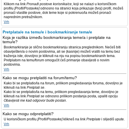
Klikom na link
Pronađi postove korisnika/ce
, koji se nalazi u korisničkom
profilu
[Profil/Postavke]
odnosno na stranici koja prikazuje (tvoj) profil, možeš
pronaći vlastite postove, dok teme koje si pokrenuo/la možeš pronaći
naprednim pretražnikom.
Vrh
Pretplata/e na temu/e i bookmarkiranje tema/e
Koja je razlika između bookmarkiranja teme/a i pretplate na
temu/e?
Bookmarkiranje je slično bookmarkiranju stranica preglednikom. Nećeš biti
obaviješten/a o novim postovima, ali se (kasnije) možeš vratiti na temu bez
traženja iste, dovoljno je kliknuti na nju na popisu bookmarkiranih tema.
Pretplatom na temu/forum omogućit ćeš primanje obavijesti o novim
postovima.
Vrh
Kako se mogu pretplatiti na forum/temu?
Kako bi se pretplatio/la na forum, prilikom pregledavanja foruma, dovoljno je
kliknuti na link
Pretplati se
.
Kako bi se pretplatio/la na temu, prilikom pregledavanja teme, dovoljno je
kliknuti na link
Pretplati se
odnosno prilikom postanja posta, upaliti opciju
Obavijesti me kad odgovor bude postan
.
Vrh
Kako se mogu odpretplatiti?
U korisničkom profilu
[Profil/Postavke]
klikneš na link
Pretplate
i slijediš upute.
Vrh