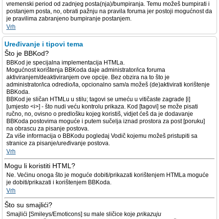
vremenski period od zadnjeg posta(nja)/bumpiranja. Temu možeš bumpirati i
postanjem posta, no, obrati pažnju na pravila foruma jer postoji mogućnost da
je pravilima zabranjeno bumpiranje postanjem.
Vrh
Uređivanje i tipovi tema
Što je BBKod?
BBKod je specijalna implementacija HTMLa.
Mogućnost korištenja BBKoda daje administrator/ica foruma
aktiviranjem/deaktiviranjem ove opcije. Bez obzira na to što je
administrator/ica odredio/la, opcionalno sam/a možeš (de)aktivirati korištenje
BBKoda.
BBKod je sličan HTMLu u stilu; tagovi se umeću u vitičaste zagrade [i]
[umjesto <i>] - što nudi veću kontrolu prikaza. Kod [tagovi] se može pisati
ručno, no, ovisno o predlošku kojeg koristiš, vidjet ćeš da je dodavanje
BBKoda postovima moguće i putem sučelja iznad prostora za post [poruku]
na obrascu za pisanje postova.
Za više informacija o BBKodu pogledaj Vodič kojemu možeš pristupiti sa
stranice za pisanje/uređivanje postova.
Vrh
Mogu li koristiti HTML?
Ne. Većinu onoga što je moguće dobiti/prikazati korištenjem HTMLa moguće
je dobiti/prikazati i korištenjem BBKoda.
Vrh
Što su smajlići?
Smajlići [Smileys/Emoticons] su male sličice koje
prikazuju