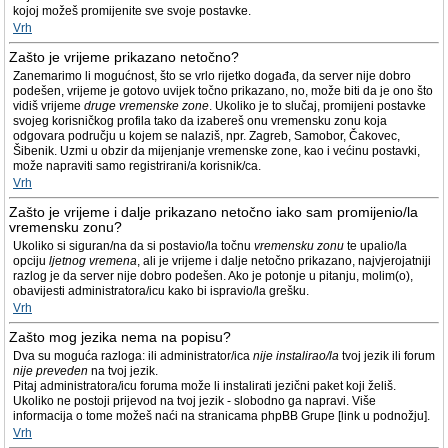
kojoj možeš promijenite sve svoje postavke.
Vrh
Zašto je vrijeme prikazano netočno?
Zanemarimo li mogućnost, što se vrlo rijetko događa, da server nije dobro
podešen, vrijeme je gotovo uvijek točno prikazano, no, može biti da je ono što
vidiš vrijeme
druge vremenske zone
. Ukoliko je to slučaj, promijeni postavke
svojeg korisničkog profila tako da izabereš onu vremensku zonu koja
odgovara području u kojem se nalaziš, npr. Zagreb, Samobor, Čakovec,
Šibenik. Uzmi u obzir da mijenjanje vremenske zone, kao i većinu postavki,
može napraviti samo registrirani/a korisnik/ca.
Vrh
Zašto je vrijeme i dalje prikazano netočno iako sam promijenio/la
vremensku zonu?
Ukoliko si siguran/na da si postavio/la točnu
vremensku zonu
te upalio/la
opciju
ljetnog vremena
, ali je vrijeme i dalje netočno prikazano, najvjerojatniji
razlog je da server nije dobro podešen. Ako je potonje u pitanju, molim(o),
obavijesti administratora/icu kako bi ispravio/la grešku.
Vrh
Zašto mog jezika nema na popisu?
Dva su moguća razloga: ili administrator/ica
nije instalirao/la
tvoj jezik ili forum
nije preveden
na tvoj jezik.
Pitaj administratora/icu foruma može li instalirati jezični paket koji želiš.
Ukoliko ne postoji prijevod na tvoj jezik - slobodno ga napravi. Više
informacija o tome možeš naći na stranicama phpBB Grupe [link u podnožju].
Vrh