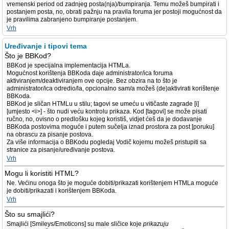
vremenski period od zadnjeg posta(nja)/bumpiranja. Temu možeš bumpirati i
postanjem posta, no, obrati pažnju na pravila foruma jer postoji mogućnost da
je pravilima zabranjeno bumpiranje postanjem.
Vrh
Uređivanje i tipovi tema
Što je BBKod?
BBKod je specijalna implementacija HTMLa.
Mogućnost korištenja BBKoda daje administrator/ica foruma
aktiviranjem/deaktiviranjem ove opcije. Bez obzira na to što je
administrator/ica odredio/la, opcionalno sam/a možeš (de)aktivirati korištenje
BBKoda.
BBKod je sličan HTMLu u stilu; tagovi se umeću u vitičaste zagrade [i]
[umjesto <i>] - što nudi veću kontrolu prikaza. Kod [tagovi] se može pisati
ručno, no, ovisno o predlošku kojeg koristiš, vidjet ćeš da je dodavanje
BBKoda postovima moguće i putem sučelja iznad prostora za post [poruku]
na obrascu za pisanje postova.
Za više informacija o BBKodu pogledaj Vodič kojemu možeš pristupiti sa
stranice za pisanje/uređivanje postova.
Vrh
Mogu li koristiti HTML?
Ne. Većinu onoga što je moguće dobiti/prikazati korištenjem HTMLa moguće
je dobiti/prikazati i korištenjem BBKoda.
Vrh
Što su smajlići?
Smajlići [Smileys/Emoticons] su male sličice koje
prikazuju