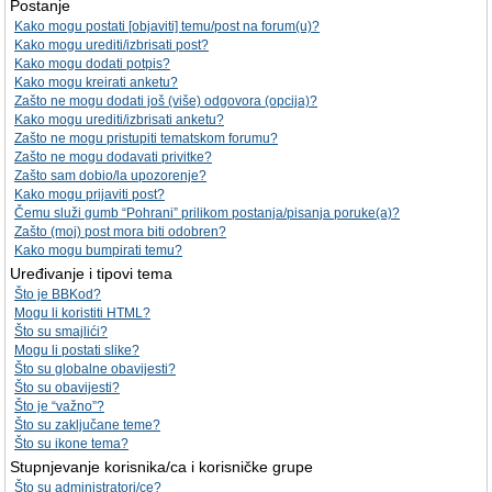
Postanje
Kako mogu postati [objaviti] temu/post na forum(u)?
Kako mogu urediti/izbrisati post?
Kako mogu dodati potpis?
Kako mogu kreirati anketu?
Zašto ne mogu dodati još (više) odgovora (opcija)?
Kako mogu urediti/izbrisati anketu?
Zašto ne mogu pristupiti tematskom forumu?
Zašto ne mogu dodavati privitke?
Zašto sam dobio/la upozorenje?
Kako mogu prijaviti post?
Čemu služi gumb “Pohrani” prilikom postanja/pisanja poruke(a)?
Zašto (moj) post mora biti odobren?
Kako mogu bumpirati temu?
Uređivanje i tipovi tema
Što je BBKod?
Mogu li koristiti HTML?
Što su smajlići?
Mogu li postati slike?
Što su globalne obavijesti?
Što su obavijesti?
Što je “važno”?
Što su zaključane teme?
Što su ikone tema?
Stupnjevanje korisnika/ca i korisničke grupe
Što su administratori/ce?