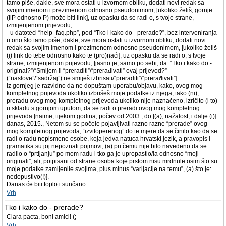
tamo piše, dakle, sve mora ostati u izvornom obliku, dodati novi redak sa
svojim imenom i prezimenom odnosno pseudonimom, [ukoliko želiš, gornje
(IiP odnosno P) može biti link], uz opasku da se radi o, s tvoje strane,
izmijenjenom prijevodu;
- u datoteci “help_faq.php”, pod “Tko i kako do - prerade?”, bez interveniranja
u ono što tamo piše, dakle, sve mora ostati u izvornom obliku, dodati novi
redak sa svojim imenom i prezimenom odnosno pseudonimom, [ukoliko želiš
(i) link do tebe odnosno kako te (pro)naći], uz opasku da se radi o, s tvoje
strane, izmijenjenom prijevodu, [jasno je, samo po sebi, da: “Tko i kako do -
original?”/“Smijem li “preraditi”/“prerađivati” ovaj prijevod?”
(“naslove”/“sadržaj”) ne smiješ izbrisati/“preraditi”/“prerađivati”].
Iz gornjeg je razvidno da ne dopuštam uporabu/objavu, kako, ovog mog
kompletnog prijevoda ukoliko izbrišeš moje podatke iz njega, tako (ni),
preradu ovog mog kompletnog prijevoda ukoliko nije naznačeno, izričito (i to)
u skladu s gornjom uputom, da se radi o preradi ovog mog kompletnog
prijevoda [naime, tijekom godina, počev od 2003., do [(a), nažalost, i dalje (i)]
danas, 2015., Netom su se počele pojavljivati razno razne “prerade” ovog
mog kompletnog prijevoda, “izvitoperenog” do te mjere da se činilo kao da se
radi o radu nepismene osobe, koja jedva natuca hrvatski jezik, a pravopis i
gramatika su joj nepoznati pojmovi, (a) pri čemu nije bilo navedeno da se
radilo o “prtljanju” po mom radu i tko ga je upropastio/la odnosno “moji
originali”, ali, potpisani od strane osoba koje prstom nisu mrdnule osim što su
moje podatke zamijenile svojima, plus minus “varijacije na temu”, (a) što je:
nedopustivo(!)].
Danas će biti toplo i sunčano.
Vrh
Tko i kako do - prerade?
Clara pacta, boni amici! (;
Vrh