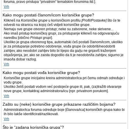
foruma, pravo pristupa “privatnim” tematskim forumima itd.].
Vrh
Kako mogu postati članom/icom korisničke grupe?
Klikneš na
Korisničke grupe
u korisničkom profilu
[Profil/Postavke]
što će te
odvesti na stranicu na kojoj ćeš vidjeti korisničke grupe.
Nemaju sve grupe
otvoren pristup
; neke su zatvorene, neke skrivene...
Ako imaš pristup korisničkoj grupi, za pristupanje klikneš na odgovarajuću
naredbu [obično
Pristupi grupi
].
Ukoliko je grupa otvorenog tipa, automatski ćeš postati članom/icom, ukoliko
je za pristupanje potrebno odobrenje, vođa grupe će odobriti/neodobriti
zahtjev, ako neodobri zahtjev bilo bi lijepo da ga/ju ne gnjaviš traženjem
objašnjenja, jer, ako se zaista dogodilo da ti je neodobri/la zahtjev, sigurno je
imao/la dobar razlog.
Vrh
Kako mogu postati vođa korisničke grupe?
Korisničke grupe inicijalno kreira administrator/ica pri čemu odmah određuje i
vođu grupe.
Ukoliko želiš postati vođom već postojeće grupe ili, pak, (za)tražiti otvaranje
nove grupe, kontaktiraj administratora/icu [npr. privatnom porukom].
Vrh
Zašto su (neke) korisničke grupe prikazane različitim bojama?
Administrator/ica foruma određuje boje [članova/ica] korisničkih grupa kako bi
ih bilo lakše identificirati/razlikovati.
Vrh
Što je “zadana korisnička grupa”?