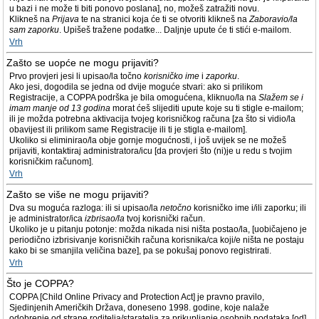
u bazi i ne može ti biti ponovo poslana], no, možeš zatražiti novu.
Klikneš na
Prijava
te na stranici koja će ti se otvoriti klikneš na
Zaboravio/la
sam zaporku
. Upišeš tražene podatke... Daljnje upute će ti stići e-mailom.
Vrh
Zašto se uopće ne mogu prijaviti?
Prvo provjeri jesi li upisao/la točno
korisničko ime
i
zaporku
.
Ako jesi, dogodila se jedna od dvije moguće stvari: ako si prilikom
Registracije, a COPPA podrška je bila omogućena, kliknuo/la na
Slažem se i
imam manje od 13 godina
morat ćeš slijediti upute koje su ti stigle e-mailom;
ili je možda potrebna aktivacija tvojeg korisničkog računa [za što si vidio/la
obavijest ili prilikom same Registracije ili ti je stigla e-mailom].
Ukoliko si eliminirao/la obje gornje mogućnosti, i još uvijek se ne možeš
prijaviti, kontaktiraj administratora/icu [da provjeri što (ni)je u redu s tvojim
korisničkim računom].
Vrh
Zašto se više ne mogu prijaviti?
Dva su moguća razloga: ili si upisao/la
netočno
korisničko ime i/ili zaporku; ili
je administrator/ica
izbrisao/la
tvoj korisnički račun.
Ukoliko je u pitanju potonje: možda nikada nisi ništa postao/la, [uobičajeno je
periodično izbrisivanje korisničkih računa korisnika/ca koji/e ništa ne postaju
kako bi se smanjila veličina baze], pa se pokušaj ponovo registrirati.
Vrh
Što je COPPA?
COPPA [Child Online Privacy and Protection Act] je pravno pravilo,
Sjedinjenih Američkih Država, doneseno 1998. godine, koje nalaže
odobrenje od strane roditelja/staratelja za prikupljanje osobnih podataka [od]