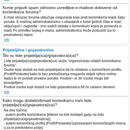
Kome prijaviti spam odnosno uvredljive e-mailove dobivene od
korisnika/ce foruma?
E-mail obrazac foruma uključuje osiguranje koje prati korisnike/ce koji/e šalju
poruke. E-mailiraj administratora/icu s obavijesti o tome [priloži čitav e-mail,
uključujući i zaglavlje - ono sadrži detalje o korisniku/ci koji/a je poslao/la e-
mail]. Po primitku tvojeg e-maila, administrator/ica može poduzeti (za to
predviđene) mjere.
Vrh
Prijatelji/ce i gnjavatori/ce
Što su liste prijatelja(ica)/gnjavatora(ica)?
Liste prijatelja(ica)/gnjavatora(ica) služe “organiziranju ostalih korisnika/ca
foruma”.
Osobe koje dodaš na listu prijatelja/ica bit će izlistane u korisničkom profilu
[Profil/Postavke]
kako bi bez pretraživanja mogao/la vidjeti njihov online
status te im poslati privatne poruke. Postovi i sl. tih osoba mogu biti
posvijetljeni.
Postovi osoba koje dodaš na listu gnjavatora/ica bit će zadano skriveni.
Vrh
Kako mogu dodati/izbrisati korisnika/cu na/s liste
prijatelja(ica)/gnjavatora(ica)?
Na dva načina:
- putem profila korisnika/ce [klikom na link dodaješ ga/ju na listu
prijatelja(ica)/gnjavatora(ica)];
- putem korisničkog profila
[Profil/Postavke]
[upisivanjem korisničkog/ih imena
u za to predviđeno polje].