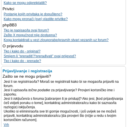
Kako se mogu odpretplatiti?
Privitci
Postanje kojih privitaka je dopušteno?
Kako mogu pronaći (sve) vlastite privitke?
phpBB3
Tko je napisao/la ovaj forum?
Zašto X mogućnost nije dostupna?
Koga kontaktirati u vezi zlouporabe/pravnih stvari vezanih uz forum?
O prijevodu
Tko i kako do - original?
Smijem li “preraditi”/“prerađivati” ovaj prijevod?
Tko i kako do - prerade?
Prijavljivanje i registracija
Zašto se ne mogu prijaviti?
Jesi li se
registrirao/la
? Moraš se registrirati kako bi se mogao/la prijaviti na
forum.
Jesi li upisao/la
točne podatke
za prijavljivanje? Provjeri korisničko ime i
zaporku.
Jesi li
isključen/a
s foruma [zabranjen ti je pristup]? Ako jesi, [kod prijavljivanja
ćeš vidjeti poruku o tome], kontaktiraj administratora/icu kako bi saznao/la
razlog(e) isključenja.
Ukoliko si eliminirao/la sve tri gornje mogućnosti, i još uvijek se ne možeš
prijaviti, kontaktiraj administratora/icu [da provjeri što (ni)je u redu s tvojim
korisničkim računom].
Vrh