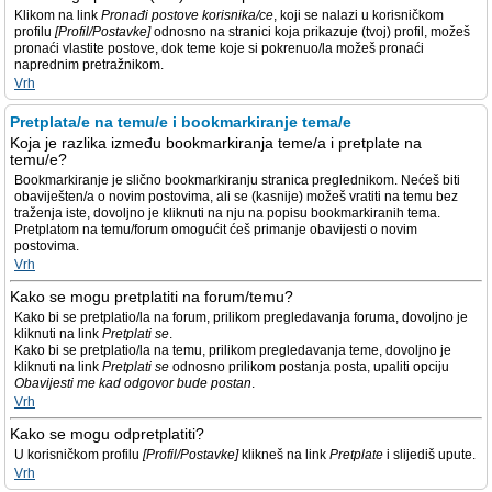
Klikom na link
Pronađi postove korisnika/ce
, koji se nalazi u korisničkom
profilu
[Profil/Postavke]
odnosno na stranici koja prikazuje (tvoj) profil, možeš
pronaći vlastite postove, dok teme koje si pokrenuo/la možeš pronaći
naprednim pretražnikom.
Vrh
Pretplata/e na temu/e i bookmarkiranje tema/e
Koja je razlika između bookmarkiranja teme/a i pretplate na
temu/e?
Bookmarkiranje je slično bookmarkiranju stranica preglednikom. Nećeš biti
obaviješten/a o novim postovima, ali se (kasnije) možeš vratiti na temu bez
traženja iste, dovoljno je kliknuti na nju na popisu bookmarkiranih tema.
Pretplatom na temu/forum omogućit ćeš primanje obavijesti o novim
postovima.
Vrh
Kako se mogu pretplatiti na forum/temu?
Kako bi se pretplatio/la na forum, prilikom pregledavanja foruma, dovoljno je
kliknuti na link
Pretplati se
.
Kako bi se pretplatio/la na temu, prilikom pregledavanja teme, dovoljno je
kliknuti na link
Pretplati se
odnosno prilikom postanja posta, upaliti opciju
Obavijesti me kad odgovor bude postan
.
Vrh
Kako se mogu odpretplatiti?
U korisničkom profilu
[Profil/Postavke]
klikneš na link
Pretplate
i slijediš upute.
Vrh