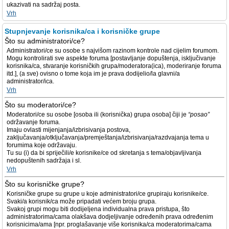
ukazivati na sadržaj posta.
Vrh
Stupnjevanje korisnika/ca i korisničke grupe
Što su administratori/ce?
Administratori/ce su osobe s najvišom razinom kontrole nad cijelim forumom.
Mogu kontrolirati sve aspekte foruma [postavljanje dopuštenja, isključivanje
korisnika/ca, stvaranje korisničkih grupa/moderatora(ica), moderiranje foruma
itd.], (a sve) ovisno o tome koja im je prava dodijelio/la glavni/a
administrator/ica.
Vrh
Što su moderatori/ce?
Moderatori/ce su osobe [osoba ili (korisnička) grupa osoba] čiji je
“posao”
održavanje foruma.
Imaju ovlasti mijenjanja/izbrisivanja postova,
zaključavanja/otključavanja/premještanja/izbrisivanja/razdvajanja tema u
forumima koje održavaju.
Tu su (i) da bi spriječili/e korisnike/ce od skretanja s tema/objavljivanja
nedopuštenih sadržaja i sl.
Vrh
Što su korisničke grupe?
Korisničke grupe su grupe u koje administratori/ce grupiraju korisnike/ce.
Svaki/a korisnik/ca može pripadati većem broju grupa.
Svakoj grupi mogu biti dodijeljena individualna prava pristupa, što
administratorima/cama olakšava dodjeljivanje određenih prava određenim
korisnicima/ama [npr. proglašavanje više korisnika/ca moderatorima/cama