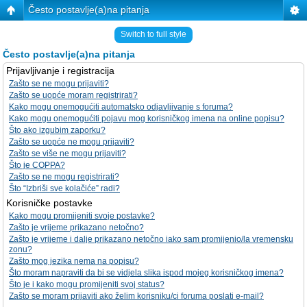
Često postavlje(a)na pitanja
Switch to full style
Često postavlje(a)na pitanja
Prijavljivanje i registracija
Zašto se ne mogu prijaviti?
Zašto se uopće moram registrirati?
Kako mogu onemogućiti automatsko odjavljivanje s foruma?
Kako mogu onemogućiti pojavu mog korisničkog imena na online popisu?
Što ako izgubim zaporku?
Zašto se uopće ne mogu prijaviti?
Zašto se više ne mogu prijaviti?
Što je COPPA?
Zašto se ne mogu registrirati?
Što “Izbriši sve kolačiće” radi?
Korisničke postavke
Kako mogu promijeniti svoje postavke?
Zašto je vrijeme prikazano netočno?
Zašto je vrijeme i dalje prikazano netočno iako sam promijenio/la vremensku
zonu?
Zašto mog jezika nema na popisu?
Što moram napraviti da bi se vidjela slika ispod mojeg korisničkog imena?
Što je i kako mogu promijeniti svoj status?
Zašto se moram prijaviti ako želim korisniku/ci foruma poslati e-mail?