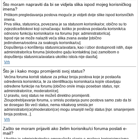
Što moram napraviti da bi se vidjela slika ispod mojeg korisničkog
imena?
Prilikom pregledavanja postova moguće je vidjeti dvije slike ispod korisničkih
imena.
Prva slika, statusnica, povezana je sa statusom korisnika/ce; obično su to
zvjezdice/blokovi koji označavaju: koliko je postova postao/la korisnik/ca
odnosno funkciju korisnika/ce na forumu [npr. administrator/ica].
Ispod nje se može nalaziti veća slika zvana avatar [obično
jedinstvena/osobna za svakog/u korisnika/cu].
Dopuštenja o korištenju statusnica/avatara, kao i izbor dostupnosti istih, daje
administrator/ica foruma [slobodno ga/ju kontaktiraj (sa) zamolbom o
dopuštenju statusnica/avatara ukoliko isto/a nije dao/la].
Vrh
Što je i kako mogu promijeniti svoj status?
Većina foruma koristi statuse za prikaz broja postova koje je postao/la
određeni/a korisnik/ca, te za identifikaciju korisnika/ca koji/e obavljaju
određene funkcije na forumu [obično oni/e imaju poseban status, npr.
administratori/ce, moderatori/ce].
U pravilu, svoj status ne možeš direktno promijeniti.
Zloupotrebljavanje foruma, u smislu postanja puno postova samo zato da bi
se dosegao što veći status, nema nikakvog smisla jer
administratori(ce)/moderatori(ce) mogu
smanjiti
nečiji status [npr. smanjenjem
broja postova...].
Vrh
Zašto se moram prijaviti ako želim korisniku/ci foruma poslati e-
mail?