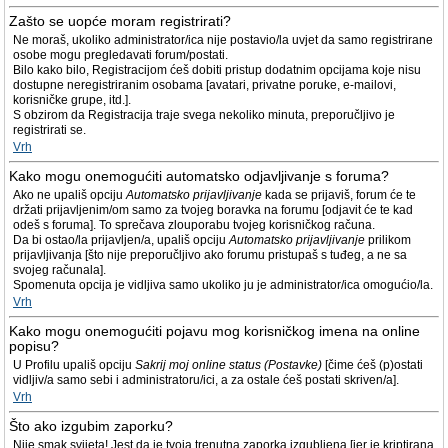
Zašto se uopće moram registrirati?
Ne moraš, ukoliko administrator/ica nije postavio/la uvjet da samo registrirane
osobe mogu pregledavati forum/postati.
Bilo kako bilo, Registracijom ćeš dobiti pristup dodatnim opcijama koje nisu
dostupne neregistriranim osobama [avatari, privatne poruke, e-mailovi,
korisničke grupe, itd.].
S obzirom da Registracija traje svega nekoliko minuta, preporučljivo je
registrirati se.
Vrh
Kako mogu onemogućiti automatsko odjavljivanje s foruma?
Ako ne upališ opciju
Automatsko prijavljivanje
kada se prijaviš, forum će te
držati prijavljenim/om samo za tvojeg boravka na forumu [odjavit će te kad
odeš s foruma]. To sprečava zlouporabu tvojeg korisničkog računa.
Da bi ostao/la prijavljen/a, upališ opciju
Automatsko prijavljivanje
prilikom
prijavljivanja [što nije preporučljivo ako forumu pristupaš s tuđeg, a ne sa
svojeg računala].
Spomenuta opcija je vidljiva samo ukoliko ju je administrator/ica omogućio/la.
Vrh
Kako mogu onemogućiti pojavu mog korisničkog imena na online
popisu?
U Profilu upališ opciju
Sakrij moj online status (Postavke)
[čime ćeš (p)ostati
vidljiv/a samo sebi i administratoru/ici, a za ostale ćeš postati skriven/a].
Vrh
Što ako izgubim zaporku?
Nije smak svijeta! Jest da je tvoja trenutna zaporka izgubljena [jer je kriptirana