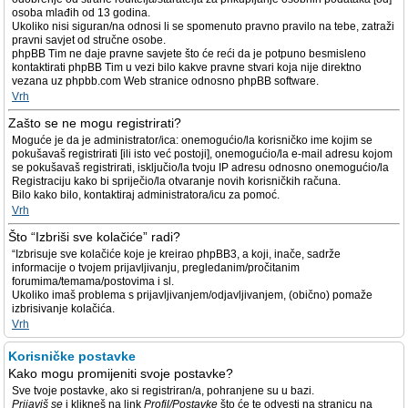
osoba mlađih od 13 godina.
Ukoliko nisi siguran/na odnosi li se spomenuto pravno pravilo na tebe, zatraži
pravni savjet od stručne osobe.
phpBB Tim ne daje pravne savjete što će reći da je potpuno besmisleno
kontaktirati phpBB Tim u vezi bilo kakve pravne stvari koja nije direktno
vezana uz phpbb.com Web stranice odnosno phpBB software.
Vrh
Zašto se ne mogu registrirati?
Moguće je da je administrator/ica: onemogućio/la korisničko ime kojim se
pokušavaš registrirati [ili isto već postoji], onemogućio/la e-mail adresu kojom
se pokušavaš registrirati, isključio/la tvoju IP adresu odnosno onemogućio/la
Registraciju kako bi spriječio/la otvaranje novih korisničkih računa.
Bilo kako bilo, kontaktiraj administratora/icu za pomoć.
Vrh
Što “Izbriši sve kolačiće” radi?
“Izbrisuje sve kolačiće koje je kreirao phpBB3, a koji, inače, sadrže
informacije o tvojem prijavljivanju, pregledanim/pročitanim
forumima/temama/postovima i sl.
Ukoliko imaš problema s prijavljivanjem/odjavljivanjem, (obično) pomaže
izbrisivanje kolačića.
Vrh
Korisničke postavke
Kako mogu promijeniti svoje postavke?
Sve tvoje postavke, ako si registriran/a, pohranjene su u bazi.
Prijaviš se
i klikneš na link
Profil/Postavke
što će te odvesti na stranicu na