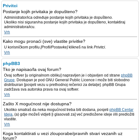
Privitci
Postanje kojih privitaka je dopušteno?
Administrator/ica određuje postanje kojih privitaka je dopušteno.
Ukoliko nisi siguran/na postanje kojih privitaka je dopušteno, kontaktiraj
administratora/icu.
Vrh
Kako mogu pronaći (sve) vlastite privitke?
U korisničkom profilu
[Profil/Postavke]
klikneš na link
Privitci
.
Vrh
phpBB3
Tko je napisao/la ovaj forum?
Ovaj softver [u originalnom obliku] napravljen je i objavljen od strane
phpBB
Grupe
. Dostupan je pod GNU General Public Licence i može biti slobodno
distribuiran [posjeti vezu u prethodnoj rečenici za detalje]. phpBB Grupa
zadržava sva autorska prava na ovaj softver.
Vrh
Zašto X mogućnost nije dostupna?
Ukoliko smatraš da neka mogućnost treba biti dodana, posjeti
phpBB Centar
Ideja
, (a) gdje možeš vidjeti [i glasovati za] već predložene ideje i/ili predložiti
vlastite.
Vrh
Koga kontaktirati u vezi zlouporabe/pravnih stvari vezanih uz
forum?