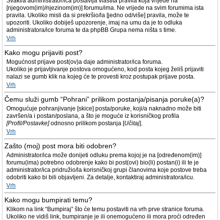
Svaki/a administrator/ica postavlja vlastita pravila koja vrijede na
[njegovom(im)/njezinom(im)] forumu/ima. Ne vrijede na svim forumima ista
pravila. Ukoliko misli da si prekršio/la [jedno od/više] pravila, može te
upozoriti. Ukoliko dobiješ upozorenje, imaj na umu da je to odluka
administratora/ice foruma te da phpBB Grupa nema ništa s time.
Vrh
Kako mogu prijaviti post?
Mogućnost prijave post(ov)a daje administrator/ica foruma.
Ukoliko je prijavljivanje postova omogućeno, kod posta kojeg želiš prijaviti
nalazi se gumb klik na kojeg će te provesti kroz postupak prijave posta.
Vrh
Čemu služi gumb “Pohrani” prilikom postanja/pisanja poruke(a)?
Omogućuje pohranjivanje [skice] posta/poruke, koji/a naknadno može biti
završen/a i postan/poslana, a što je moguće iz korisničkog profila
[Profil/Postavke]
odnosno prilikom postanja [
Učitaj
].
Vrh
Zašto (moj) post mora biti odobren?
Administrator/ica može donijeti odluku prema kojoj je na [određenom(im)]
forumu(ima) potrebno odobrenje kako bi post(ovi) bio(li) postan(i) ili te je
administrator/ica pridružio/la korisničkoj grupi članovima koje postove treba
odobriti kako bi bili objavljeni. Za detalje, kontaktiraj administratora/icu.
Vrh
Kako mogu bumpirati temu?
Klikom na link “Bumpiraj” što će temu postaviti na vrh prve stranice foruma.
Ukoliko ne vidiš link, bumpiranje je ili onemogućeno ili mora proći određen