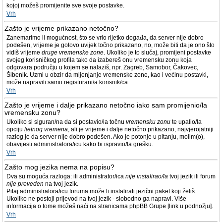
kojoj možeš promijenite sve svoje postavke.
Vrh
Zašto je vrijeme prikazano netočno?
Zanemarimo li mogućnost, što se vrlo rijetko događa, da server nije dobro
podešen, vrijeme je gotovo uvijek točno prikazano, no, može biti da je ono što
vidiš vrijeme
druge vremenske zone
. Ukoliko je to slučaj, promijeni postavke
svojeg korisničkog profila tako da izabereš onu vremensku zonu koja
odgovara području u kojem se nalaziš, npr. Zagreb, Samobor, Čakovec,
Šibenik. Uzmi u obzir da mijenjanje vremenske zone, kao i većinu postavki,
može napraviti samo registrirani/a korisnik/ca.
Vrh
Zašto je vrijeme i dalje prikazano netočno iako sam promijenio/la
vremensku zonu?
Ukoliko si siguran/na da si postavio/la točnu
vremensku zonu
te upalio/la
opciju
ljetnog vremena
, ali je vrijeme i dalje netočno prikazano, najvjerojatniji
razlog je da server nije dobro podešen. Ako je potonje u pitanju, molim(o),
obavijesti administratora/icu kako bi ispravio/la grešku.
Vrh
Zašto mog jezika nema na popisu?
Dva su moguća razloga: ili administrator/ica
nije instalirao/la
tvoj jezik ili forum
nije preveden
na tvoj jezik.
Pitaj administratora/icu foruma može li instalirati jezični paket koji želiš.
Ukoliko ne postoji prijevod na tvoj jezik - slobodno ga napravi. Više
informacija o tome možeš naći na stranicama phpBB Grupe [link u podnožju].
Vrh