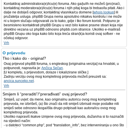
Kontaktiraj administratora(e)/icu(e) foruma. Ako ga/ju/ih ne možeš (pro)naći,
kontaktiraj moderatora(e)/icu(e) foruma i njih pitaj koga bi trebao/la pitati. Ako i
dalje ne dobiješ odgovor, kontaktiraj vlasnika/cu domene [
whois lookup
] ili
pružatelja usluga. phpBB Grupa nema apsolutno nikakvu kontrolu i ne može
ni u kojem slučaju odgovarati za to kako, gdje i tko forum koristi. Potpuno je
besmisleno kontaktirati phpBB Grupu u vezi bilo kakve pravne stvari koja nije
direktno vezana uz phpBB odnosno phpbb.com stranice. Ukoliko e-mailiraš
phpBB Grupu oko toga kako bilo koja treća stran(k)a koristi ovaj softver - ne
očekuj odgovor.
Vrh
O prijevodu
Tko i kako do - original?
Ovaj prijevod phpBB foruma, s engleskog [originalna verzija] na hrvatski, u
potpunosti, napravila je:
Ančica Sečan
.
[U kompletu, s prijevodom, dolaze i lokalizirane sličke.]
Zadnju verziju ovog mog kompletnog prijevoda možeš preuzeti sa:
ancica.sunceko.net
.
Vrh
Smijem li “preraditi”/“prerađivati” ovaj prijevod?
Smiješ, uz uvjet: da mene, kao originalnu autoricu ovog mog kompletnog
prijevoda, ne izbrišeš, (a) što znači da niti smiješ izbrisati moje podatke niti
smiješ sebe odnosno ikoga/išta drugo potpisati kao autora/icu ovog mog
kompletnog prijevoda.
Ukoliko napraviš ikakve izmjene ovog mog prijevoda, dužan/na si to naznačiti
na sljedeći način:
- u datoteci “common.php”, pod “translation_info”, bez interveniranja u ono što