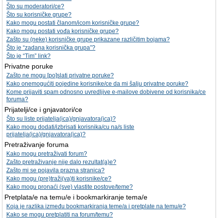
Što su moderatori/ce?
Što su korisničke grupe?
Kako mogu postati članom/icom korisničke grupe?
Kako mogu postati vođa korisničke grupe?
Zašto su (neke) korisničke grupe prikazane različitim bojama?
Što je “zadana korisnička grupa”?
Što je “Tim” link?
Privatne poruke
Zašto ne mogu [po]slati privatne poruke?
Kako onemogućiti pojedine korisnike/ce da mi šalju privatne poruke?
Kome prijaviti spam odnosno uvredljive e-mailove dobivene od korisnika/ce
foruma?
Prijatelji/ce i gnjavatori/ce
Što su liste prijatelja(ica)/gnjavatora(ica)?
Kako mogu dodati/izbrisati korisnika/cu na/s liste
prijatelja(ica)/gnjavatora(ica)?
Pretraživanje foruma
Kako mogu pretraživati forum?
Zašto pretraživanje nije dalo rezultat(a)e?
Zašto mi se pojavila prazna stranica?
Kako mogu (pre)traži(va)ti korisnike/ce?
Kako mogu pronaći (sve) vlastite postove/teme?
Pretplata/e na temu/e i bookmarkiranje tema/e
Koja je razlika između bookmarkiranja teme/a i pretplate na temu/e?
Kako se mogu pretplatiti na forum/temu?