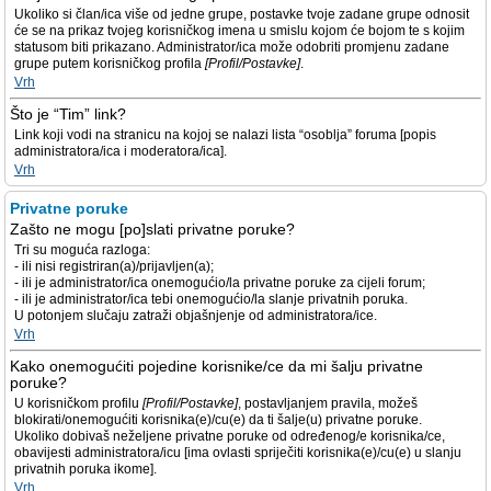
Ukoliko si član/ica više od jedne grupe, postavke tvoje zadane grupe odnosit
će se na prikaz tvojeg korisničkog imena u smislu kojom će bojom te s kojim
statusom biti prikazano. Administrator/ica može odobriti promjenu zadane
grupe putem korisničkog profila
[Profil/Postavke]
.
Vrh
Što je “Tim” link?
Link koji vodi na stranicu na kojoj se nalazi lista “osoblja” foruma [popis
administratora/ica i moderatora/ica].
Vrh
Privatne poruke
Zašto ne mogu [po]slati privatne poruke?
Tri su moguća razloga:
- ili nisi registriran(a)/prijavljen(a);
- ili je administrator/ica onemogućio/la privatne poruke za cijeli forum;
- ili je administrator/ica tebi onemogućio/la slanje privatnih poruka.
U potonjem slučaju zatraži objašnjenje od administratora/ice.
Vrh
Kako onemogućiti pojedine korisnike/ce da mi šalju privatne
poruke?
U korisničkom profilu
[Profil/Postavke]
, postavljanjem pravila, možeš
blokirati/onemogućiti korisnika(e)/cu(e) da ti šalje(u) privatne poruke.
Ukoliko dobivaš neželjene privatne poruke od određenog/e korisnika/ce,
obavijesti administratora/icu [ima ovlasti spriječiti korisnika(e)/cu(e) u slanju
privatnih poruka ikome].
Vrh