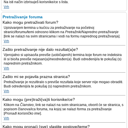
Na isti način izbrisuješ korisnike/ce s lista.
Vrh
Pretraživanje foruma
Kako mogu pretraživati forum?
Upisivanjem termina u kućicu za pretraživanje na početnoj
stranici/forumu/temi odnosno klikom na
Pretražnik/Napredno pretraživanje
[link se nalazi na svim stranicama i vodi na formu naprednog pretraživanja].
Vrh
Zašto pretraživanje nije dalo rezultat(a)e?
Vjerojatno si upisao/la previše (uobičajenih) termina koje forum ne indeksira
ili si bio/la previše nejasan(a)/neodređen(a). Budi određeniji/a te pokušaj (s)
naprednim pretražnikom.
Vrh
Zašto mi se pojavila prazna stranica?
Pretraživanje je rezultiralo s previše rezultata koje server nije mogao obraditi.
Budi određeniji/a te pokušaj (s) naprednim pretražnikom.
Vrh
Kako mogu (pre)traži(va)ti korisnike/ce?
Klikom na
Članstvo
, link se nalazi na svim stranicama, otvorit će se stranica, s
popisom članova/ica foruma, na kojoj se nalazi forma za pretraživanje
[
Pronađi korisničko ime
].
Vrh
Kako mogu pronaći (sve) vlastite postove/teme?