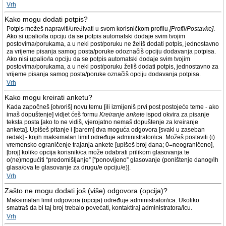
Vrh
Kako mogu dodati potpis?
Potpis možeš napraviti/uređivati u svom korisničkom profilu
[Profil/Postavke]
.
Ako si upalio/la opciju da se potpis automatski dodaje svim tvojim
postovima/porukama, a u neki post/poruku ne želiš dodati potpis, jednostavno
za vrijeme pisanja samog posta/poruke odoznačiš opciju dodavanja potpisa.
Ako nisi upalio/la opciju da se potpis automatski dodaje svim tvojim
postovima/porukama, a u neki post/poruku želiš dodati potpis, jednostavno za
vrijeme pisanja samog posta/poruke označiš opciju dodavanja potpisa.
Vrh
Kako mogu kreirati anketu?
Kada započneš [otvoriš] novu temu [ili izmijeniš prvi post postojeće teme - ako
imaš dopuštenje] vidjet ćeš formu
Kreiranje ankete
ispod okvira za pisanje
teksta posta [ako to ne vidiš, vjerojatno nemaš dopuštenje za kreiranje
anketa]. Upišeš pitanje i [barem] dva moguća odgovora [svaki u zaseban
redak] - kojih maksimalan limit određuje administrator/ica. Možeš postaviti (i)
vremensko ograničenje trajanja ankete [upišeš broj dana; 0=neograničeno],
[broj] koliko opcija korisnik/ca može odabrati prilikom glasovanja te
o(ne)mogućiti “predomišljanje” [“ponovljeno” glasovanje (poništenje danog/ih
glasa/ova te glasovanje za drugu/e opciju/e)].
Vrh
Zašto ne mogu dodati još (više) odgovora (opcija)?
Maksimalan limit odgovora (opcija) određuje administrator/ica. Ukoliko
smatraš da bi taj broj trebalo povećati, kontaktiraj administratora/icu.
Vrh