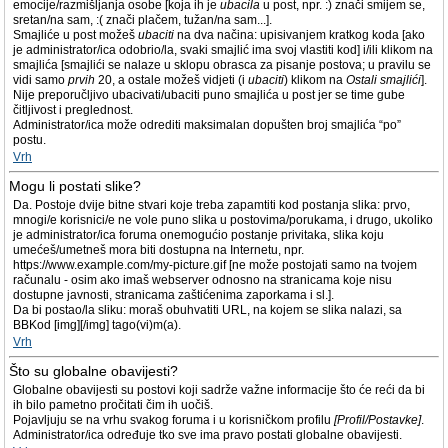
emocije/razmišljanja osobe [koja ih je
ubacila
u post, npr. :) znači smijem se,
sretan/na sam, :( znači plačem, tužan/na sam...].
Smajliće u post možeš
ubaciti
na dva načina: upisivanjem kratkog koda [ako
je administrator/ica odobrio/la, svaki smajlić ima svoj vlastiti kod] i/ili klikom na
smajlića [smajlići se nalaze u sklopu obrasca za pisanje postova; u pravilu se
vidi samo
prvih
20, a ostale možeš vidjeti (i
ubaciti
) klikom na
Ostali smajlići
].
Nije preporučljivo ubacivati/ubaciti puno smajlića u post jer se time gube
čitljivost i preglednost.
Administrator/ica može odrediti maksimalan dopušten broj smajlića “po”
postu.
Vrh
Mogu li postati slike?
Da. Postoje dvije bitne stvari koje treba zapamtiti kod postanja slika: prvo,
mnogi/e korisnici/e ne vole puno slika u postovima/porukama, i drugo, ukoliko
je administrator/ica foruma onemogućio postanje privitaka, slika koju
umećeš/umetneš mora biti dostupna na Internetu, npr.
https://www.example.com/my-picture.gif [ne može postojati samo na tvojem
računalu - osim ako imaš webserver odnosno na stranicama koje nisu
dostupne javnosti, stranicama zaštićenima zaporkama i sl.].
Da bi postao/la sliku: moraš obuhvatiti URL, na kojem se slika nalazi, sa
BBKod [img][/img] tago(vi)m(a).
Vrh
Što su globalne obavijesti?
Globalne obavijesti su postovi koji sadrže važne informacije što će reći da bi
ih bilo pametno pročitati čim ih uočiš.
Pojavljuju se na vrhu svakog foruma i u korisničkom profilu
[Profil/Postavke]
.
Administrator/ica određuje tko sve ima pravo postati globalne obavijesti.