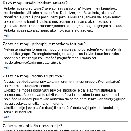
Kako mogu urediti/izbrisati anketu?
Ankete može urediti/uređivati/izbrisati samo ona/j koja/i ih je i kreirala/o,
moderator/ica i/ili administrator/ica. Da bi izmijenio/la anketu, ako imaš
dopuštenje, urediš prvi post u temi [ako je kreirana, anketa se uvijek nalazi u
prvom postu u temi]. Ti anketu možeš izmijeniti samo ako nitko još nije
glasovao, dok ju moderatori(ce)/administratori(ce), mogu mijenjati bilo kada.
Anketu možeš izbrisati samo ako nitko još nije glasovao.
Vrh
Zašto ne mogu pristupiti tematskom forumu?
Nekim tematskim forumima mogu pristupiti samo određeni/e korisnici/e i/ili
korisničke grupe. Za pregledavanje, postanje... na takvim forumima treba ti
posebna autorizacija koju možeš (za)tražiti/dobiti samo od
moderatora(ice)/administratora(ice).
Vrh
Zašto ne mogu dodavati privitke?
Mogućnost dodavanja privitaka, na forumu(ima) za grupu(e)/korisnika(cu)
daje administrator/ica foruma.
Ukoliko ne možeš doda(va)ti privitke, moguće je da je administrator/ica
onemogućio/la dodavanje privitaka baš za taj određen forum na kojem si
pokušao/la dodati privitak/ke odnosno da samo određeni/e korisnici(e)/grupe
mogu dodavati privitke na tom forumu.
Ukoliko ti nije jasno zašto (baš) ti ne možeš doda(va)ti privitke, kontaktiraj
administratora/icu.
Vrh
Zašto sam dobio/la upozorenje?