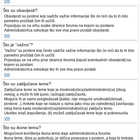
Vrh
Što su obavijesti?
Obavijesti su postovi koji sadrže važne informacije što će reći da bi ih bilo
pametno pročitati čim ih uočiš.
Pojavljuju se na vrhu svake stranice foruma na kojem su postane.
Administrator/ica određuje tko sve ima pravo postati obavijesti.
Vrh
Što je “važno”?
“Važno” su postovi koji često sadrže važne informacije što će reći da bi ih bilo
pametno pročitati čim ih uočiš.
Pojavljuju se na vrhu prve stranice foruma [ispod eventualnih obavijesti] na
kojem su postani.
Administrator/ica određuje tko ih sve ima pravo postati.
Vrh
Što su zaključane teme?
Zaključane teme su teme koje je moderator(ica)/administrator(ica) [zbog
nekog, a može ih biti puno, razloga] zaključao/la.
Moguće ih je samo pregledavati [dakle, nije moguće uređivati/izbrisati...
postove...]. Ankete koje se nalaze u njima [ako nisu po određenju] završavaju
istog trena kada moderator(ica)/administrator(ica) zaključa temu.
Ukoliko imaš dopuštenje, (ti) možeš zaključavati teme koje si pokrenuo/la.
Vrh
Što su ikone tema?
Mogućnost korištenja ikona tema daje administrator/ica foruma.
Ikona teme, (bira ju autor/ica), je sličica povezana s postom, a koja bi trebala