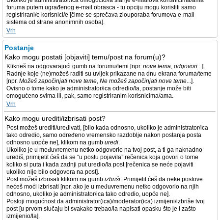
Ukoliko je administrator/ica omogućio/la slanje e-mailova korisnicima/ama
foruma putem ugrađenog e-mail obrasca - tu opciju mogu koristiti samo
registrirani/e korisnici/e [čime se sprečava zlouporaba forumova e-mail
sistema od strane anonimnih osoba].
Vrh
Postanje
Kako mogu postati [objaviti] temu/post na forum(u)?
Klikneš na odgovarajući gumb na forumu/temi [npr.
nova tema
,
odgovori
...].
Radnje koje (ne)možeš raditi su uvijek prikazane na dnu ekrana foruma/teme
[npr.
Možeš započinjati nove teme
,
Ne možeš započinjati nove teme
...].
Ovisno o tome kako je administrator/ica odredio/la, postanje može biti
omogućeno svima ili, pak, samo registriranim korisnicima/ama.
Vrh
Kako mogu urediti/izbrisati post?
Post možeš urediti/uređivati, [bilo kada odnosno, ukoliko je administrator/ica
tako odredio, samo određeno vremensko razdoblje nakon postanja posta
odnosno uopće ne], klikom na gumb
uredi
.
Ukoliko je u međuvremenu netko odgovorio na tvoj post, a ti ga naknadno
urediš, primijetit ćeš da se “u postu pojavila” rečenica koja govori o tome
koliko si puta i kada zadnji put uredio/la post [rečenica se neće pojaviti
ukoliko nije bilo odgovora na post].
Post možeš izbrisati klikom na gumb
izbriši
. Primijetit ćeš da neke postove
nećeš moći izbrisati [npr. ako je u međuvremenu netko odgovorio na njih
odnosno, ukoliko je administrator/ica tako odredio, uopće ne].
Postoji mogućnost da administrator(ica)/moderator(ica) izmijeni/izbriše tvoj
post [u prvom slučaju bi svakako trebao/la napisati opasku što je i zašto
izmijenio/la].