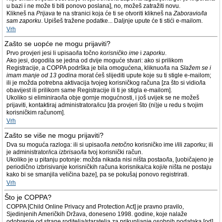
u bazi i ne može ti biti ponovo poslana], no, možeš zatražiti novu.
Klikneš na
Prijava
te na stranici koja će ti se otvoriti klikneš na
Zaboravio/la
sam zaporku
. Upišeš tražene podatke... Daljnje upute će ti stići e-mailom.
Vrh
Zašto se uopće ne mogu prijaviti?
Prvo provjeri jesi li upisao/la točno
korisničko ime
i
zaporku
.
Ako jesi, dogodila se jedna od dvije moguće stvari: ako si prilikom
Registracije, a COPPA podrška je bila omogućena, kliknuo/la na
Slažem se i
imam manje od 13 godina
morat ćeš slijediti upute koje su ti stigle e-mailom;
ili je možda potrebna aktivacija tvojeg korisničkog računa [za što si vidio/la
obavijest ili prilikom same Registracije ili ti je stigla e-mailom].
Ukoliko si eliminirao/la obje gornje mogućnosti, i još uvijek se ne možeš
prijaviti, kontaktiraj administratora/icu [da provjeri što (ni)je u redu s tvojim
korisničkim računom].
Vrh
Zašto se više ne mogu prijaviti?
Dva su moguća razloga: ili si upisao/la
netočno
korisničko ime i/ili zaporku; ili
je administrator/ica
izbrisao/la
tvoj korisnički račun.
Ukoliko je u pitanju potonje: možda nikada nisi ništa postao/la, [uobičajeno je
periodično izbrisivanje korisničkih računa korisnika/ca koji/e ništa ne postaju
kako bi se smanjila veličina baze], pa se pokušaj ponovo registrirati.
Vrh
Što je COPPA?
COPPA [Child Online Privacy and Protection Act] je pravno pravilo,
Sjedinjenih Američkih Država, doneseno 1998. godine, koje nalaže
odobrenje od strane roditelja/staratelja za prikupljanje osobnih podataka [od]