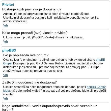
Privitci
Postanje kojih privitaka je dopušteno?
Administrator/ica određuje postanje kojih privitaka je dopušteno.
Ukoliko nisi siguran/na postanje kojih privitaka je dopušteno, kontaktiraj
administratora/icu.
Vrh
Kako mogu pronaći (sve) vlastite privitke?
U korisničkom profilu
[Profil/Postavke]
klikneš na link
Privitci
.
Vrh
phpBB3
Tko je napisao/la ovaj forum?
Ovaj softver [u originalnom obliku] napravljen je i objavljen od strane
phpBB
Grupe
. Dostupan je pod GNU General Public Licence i može biti slobodno
distribuiran [posjeti vezu u prethodnoj rečenici za detalje]. phpBB Grupa
zadržava sva autorska prava na ovaj softver.
Vrh
Zašto X mogućnost nije dostupna?
Ukoliko smatraš da neka mogućnost treba biti dodana, posjeti
phpBB Centar
Ideja
, (a) gdje možeš vidjeti [i glasovati za] već predložene ideje i/ili predložiti
vlastite.
Vrh
Koga kontaktirati u vezi zlouporabe/pravnih stvari vezanih uz
forum?