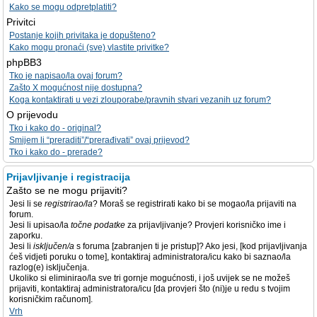
Kako se mogu odpretplatiti?
Privitci
Postanje kojih privitaka je dopušteno?
Kako mogu pronaći (sve) vlastite privitke?
phpBB3
Tko je napisao/la ovaj forum?
Zašto X mogućnost nije dostupna?
Koga kontaktirati u vezi zlouporabe/pravnih stvari vezanih uz forum?
O prijevodu
Tko i kako do - original?
Smijem li “preraditi”/“prerađivati” ovaj prijevod?
Tko i kako do - prerade?
Prijavljivanje i registracija
Zašto se ne mogu prijaviti?
Jesi li se
registrirao/la
? Moraš se registrirati kako bi se mogao/la prijaviti na
forum.
Jesi li upisao/la
točne podatke
za prijavljivanje? Provjeri korisničko ime i
zaporku.
Jesi li
isključen/a
s foruma [zabranjen ti je pristup]? Ako jesi, [kod prijavljivanja
ćeš vidjeti poruku o tome], kontaktiraj administratora/icu kako bi saznao/la
razlog(e) isključenja.
Ukoliko si eliminirao/la sve tri gornje mogućnosti, i još uvijek se ne možeš
prijaviti, kontaktiraj administratora/icu [da provjeri što (ni)je u redu s tvojim
korisničkim računom].
Vrh