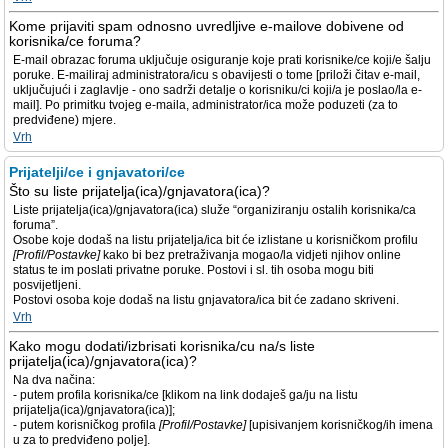
Kome prijaviti spam odnosno uvredljive e-mailove dobivene od
korisnika/ce foruma?
E-mail obrazac foruma uključuje osiguranje koje prati korisnike/ce koji/e šalju
poruke. E-mailiraj administratora/icu s obavijesti o tome [priloži čitav e-mail,
uključujući i zaglavlje - ono sadrži detalje o korisniku/ci koji/a je poslao/la e-
mail]. Po primitku tvojeg e-maila, administrator/ica može poduzeti (za to
predviđene) mjere.
Vrh
Prijatelji/ce i gnjavatori/ce
Što su liste prijatelja(ica)/gnjavatora(ica)?
Liste prijatelja(ica)/gnjavatora(ica) služe “organiziranju ostalih korisnika/ca
foruma”.
Osobe koje dodaš na listu prijatelja/ica bit će izlistane u korisničkom profilu
[Profil/Postavke]
kako bi bez pretraživanja mogao/la vidjeti njihov online
status te im poslati privatne poruke. Postovi i sl. tih osoba mogu biti
posvijetljeni.
Postovi osoba koje dodaš na listu gnjavatora/ica bit će zadano skriveni.
Vrh
Kako mogu dodati/izbrisati korisnika/cu na/s liste
prijatelja(ica)/gnjavatora(ica)?
Na dva načina:
- putem profila korisnika/ce [klikom na link dodaješ ga/ju na listu
prijatelja(ica)/gnjavatora(ica)];
- putem korisničkog profila
[Profil/Postavke]
[upisivanjem korisničkog/ih imena
u za to predviđeno polje].