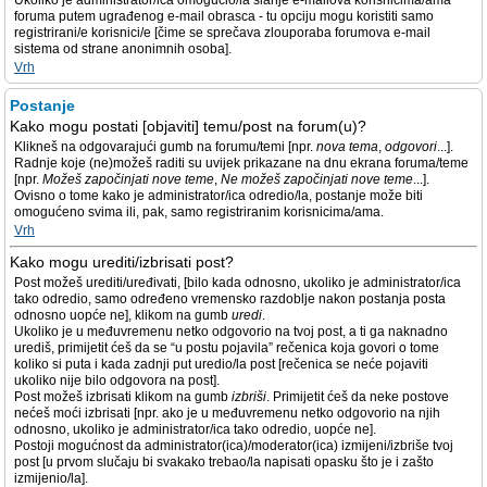
Ukoliko je administrator/ica omogućio/la slanje e-mailova korisnicima/ama
foruma putem ugrađenog e-mail obrasca - tu opciju mogu koristiti samo
registrirani/e korisnici/e [čime se sprečava zlouporaba forumova e-mail
sistema od strane anonimnih osoba].
Vrh
Postanje
Kako mogu postati [objaviti] temu/post na forum(u)?
Klikneš na odgovarajući gumb na forumu/temi [npr.
nova tema
,
odgovori
...].
Radnje koje (ne)možeš raditi su uvijek prikazane na dnu ekrana foruma/teme
[npr.
Možeš započinjati nove teme
,
Ne možeš započinjati nove teme
...].
Ovisno o tome kako je administrator/ica odredio/la, postanje može biti
omogućeno svima ili, pak, samo registriranim korisnicima/ama.
Vrh
Kako mogu urediti/izbrisati post?
Post možeš urediti/uređivati, [bilo kada odnosno, ukoliko je administrator/ica
tako odredio, samo određeno vremensko razdoblje nakon postanja posta
odnosno uopće ne], klikom na gumb
uredi
.
Ukoliko je u međuvremenu netko odgovorio na tvoj post, a ti ga naknadno
urediš, primijetit ćeš da se “u postu pojavila” rečenica koja govori o tome
koliko si puta i kada zadnji put uredio/la post [rečenica se neće pojaviti
ukoliko nije bilo odgovora na post].
Post možeš izbrisati klikom na gumb
izbriši
. Primijetit ćeš da neke postove
nećeš moći izbrisati [npr. ako je u međuvremenu netko odgovorio na njih
odnosno, ukoliko je administrator/ica tako odredio, uopće ne].
Postoji mogućnost da administrator(ica)/moderator(ica) izmijeni/izbriše tvoj
post [u prvom slučaju bi svakako trebao/la napisati opasku što je i zašto
izmijenio/la].