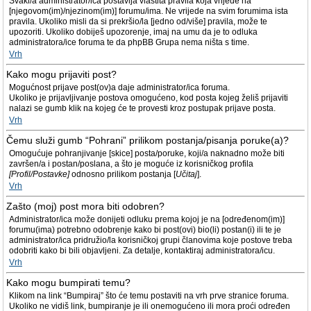
Svaki/a administrator/ica postavlja vlastita pravila koja vrijede na
[njegovom(im)/njezinom(im)] forumu/ima. Ne vrijede na svim forumima ista
pravila. Ukoliko misli da si prekršio/la [jedno od/više] pravila, može te
upozoriti. Ukoliko dobiješ upozorenje, imaj na umu da je to odluka
administratora/ice foruma te da phpBB Grupa nema ništa s time.
Vrh
Kako mogu prijaviti post?
Mogućnost prijave post(ov)a daje administrator/ica foruma.
Ukoliko je prijavljivanje postova omogućeno, kod posta kojeg želiš prijaviti
nalazi se gumb klik na kojeg će te provesti kroz postupak prijave posta.
Vrh
Čemu služi gumb “Pohrani” prilikom postanja/pisanja poruke(a)?
Omogućuje pohranjivanje [skice] posta/poruke, koji/a naknadno može biti
završen/a i postan/poslana, a što je moguće iz korisničkog profila
[Profil/Postavke]
odnosno prilikom postanja [
Učitaj
].
Vrh
Zašto (moj) post mora biti odobren?
Administrator/ica može donijeti odluku prema kojoj je na [određenom(im)]
forumu(ima) potrebno odobrenje kako bi post(ovi) bio(li) postan(i) ili te je
administrator/ica pridružio/la korisničkoj grupi članovima koje postove treba
odobriti kako bi bili objavljeni. Za detalje, kontaktiraj administratora/icu.
Vrh
Kako mogu bumpirati temu?
Klikom na link “Bumpiraj” što će temu postaviti na vrh prve stranice foruma.
Ukoliko ne vidiš link, bumpiranje je ili onemogućeno ili mora proći određen