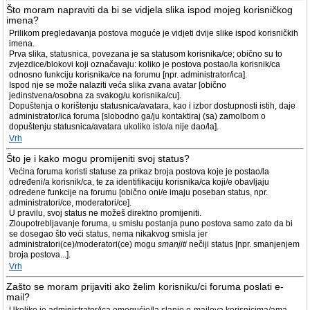
Što moram napraviti da bi se vidjela slika ispod mojeg korisničkog
imena?
Prilikom pregledavanja postova moguće je vidjeti dvije slike ispod korisničkih
imena.
Prva slika, statusnica, povezana je sa statusom korisnika/ce; obično su to
zvjezdice/blokovi koji označavaju: koliko je postova postao/la korisnik/ca
odnosno funkciju korisnika/ce na forumu [npr. administrator/ica].
Ispod nje se može nalaziti veća slika zvana avatar [obično
jedinstvena/osobna za svakog/u korisnika/cu].
Dopuštenja o korištenju statusnica/avatara, kao i izbor dostupnosti istih, daje
administrator/ica foruma [slobodno ga/ju kontaktiraj (sa) zamolbom o
dopuštenju statusnica/avatara ukoliko isto/a nije dao/la].
Vrh
Što je i kako mogu promijeniti svoj status?
Većina foruma koristi statuse za prikaz broja postova koje je postao/la
određeni/a korisnik/ca, te za identifikaciju korisnika/ca koji/e obavljaju
određene funkcije na forumu [obično oni/e imaju poseban status, npr.
administratori/ce, moderatori/ce].
U pravilu, svoj status ne možeš direktno promijeniti.
Zloupotrebljavanje foruma, u smislu postanja puno postova samo zato da bi
se dosegao što veći status, nema nikakvog smisla jer
administratori(ce)/moderatori(ce) mogu
smanjiti
nečiji status [npr. smanjenjem
broja postova...].
Vrh
Zašto se moram prijaviti ako želim korisniku/ci foruma poslati e-
mail?