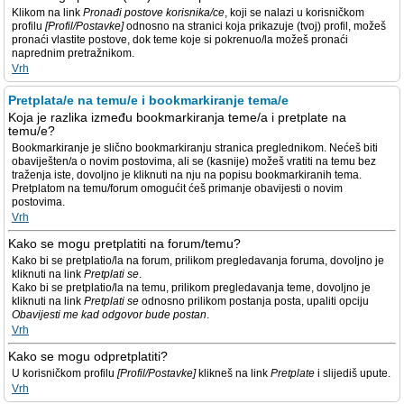
Klikom na link
Pronađi postove korisnika/ce
, koji se nalazi u korisničkom
profilu
[Profil/Postavke]
odnosno na stranici koja prikazuje (tvoj) profil, možeš
pronaći vlastite postove, dok teme koje si pokrenuo/la možeš pronaći
naprednim pretražnikom.
Vrh
Pretplata/e na temu/e i bookmarkiranje tema/e
Koja je razlika između bookmarkiranja teme/a i pretplate na
temu/e?
Bookmarkiranje je slično bookmarkiranju stranica preglednikom. Nećeš biti
obaviješten/a o novim postovima, ali se (kasnije) možeš vratiti na temu bez
traženja iste, dovoljno je kliknuti na nju na popisu bookmarkiranih tema.
Pretplatom na temu/forum omogućit ćeš primanje obavijesti o novim
postovima.
Vrh
Kako se mogu pretplatiti na forum/temu?
Kako bi se pretplatio/la na forum, prilikom pregledavanja foruma, dovoljno je
kliknuti na link
Pretplati se
.
Kako bi se pretplatio/la na temu, prilikom pregledavanja teme, dovoljno je
kliknuti na link
Pretplati se
odnosno prilikom postanja posta, upaliti opciju
Obavijesti me kad odgovor bude postan
.
Vrh
Kako se mogu odpretplatiti?
U korisničkom profilu
[Profil/Postavke]
klikneš na link
Pretplate
i slijediš upute.
Vrh