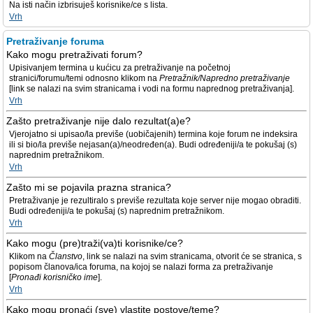
Na isti način izbrisuješ korisnike/ce s lista.
Vrh
Pretraživanje foruma
Kako mogu pretraživati forum?
Upisivanjem termina u kućicu za pretraživanje na početnoj
stranici/forumu/temi odnosno klikom na
Pretražnik/Napredno pretraživanje
[link se nalazi na svim stranicama i vodi na formu naprednog pretraživanja].
Vrh
Zašto pretraživanje nije dalo rezultat(a)e?
Vjerojatno si upisao/la previše (uobičajenih) termina koje forum ne indeksira
ili si bio/la previše nejasan(a)/neodređen(a). Budi određeniji/a te pokušaj (s)
naprednim pretražnikom.
Vrh
Zašto mi se pojavila prazna stranica?
Pretraživanje je rezultiralo s previše rezultata koje server nije mogao obraditi.
Budi određeniji/a te pokušaj (s) naprednim pretražnikom.
Vrh
Kako mogu (pre)traži(va)ti korisnike/ce?
Klikom na
Članstvo
, link se nalazi na svim stranicama, otvorit će se stranica, s
popisom članova/ica foruma, na kojoj se nalazi forma za pretraživanje
[
Pronađi korisničko ime
].
Vrh
Kako mogu pronaći (sve) vlastite postove/teme?