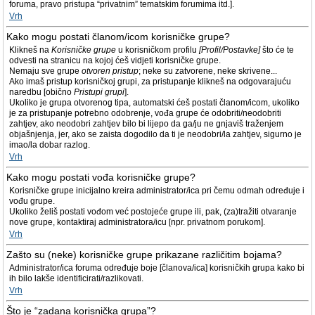
foruma, pravo pristupa “privatnim” tematskim forumima itd.].
Vrh
Kako mogu postati članom/icom korisničke grupe?
Klikneš na
Korisničke grupe
u korisničkom profilu
[Profil/Postavke]
što će te
odvesti na stranicu na kojoj ćeš vidjeti korisničke grupe.
Nemaju sve grupe
otvoren pristup
; neke su zatvorene, neke skrivene...
Ako imaš pristup korisničkoj grupi, za pristupanje klikneš na odgovarajuću
naredbu [obično
Pristupi grupi
].
Ukoliko je grupa otvorenog tipa, automatski ćeš postati članom/icom, ukoliko
je za pristupanje potrebno odobrenje, vođa grupe će odobriti/neodobriti
zahtjev, ako neodobri zahtjev bilo bi lijepo da ga/ju ne gnjaviš traženjem
objašnjenja, jer, ako se zaista dogodilo da ti je neodobri/la zahtjev, sigurno je
imao/la dobar razlog.
Vrh
Kako mogu postati vođa korisničke grupe?
Korisničke grupe inicijalno kreira administrator/ica pri čemu odmah određuje i
vođu grupe.
Ukoliko želiš postati vođom već postojeće grupe ili, pak, (za)tražiti otvaranje
nove grupe, kontaktiraj administratora/icu [npr. privatnom porukom].
Vrh
Zašto su (neke) korisničke grupe prikazane različitim bojama?
Administrator/ica foruma određuje boje [članova/ica] korisničkih grupa kako bi
ih bilo lakše identificirati/razlikovati.
Vrh
Što je “zadana korisnička grupa”?