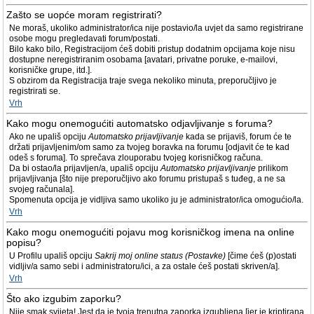
Zašto se uopće moram registrirati?
Ne moraš, ukoliko administrator/ica nije postavio/la uvjet da samo registrirane
osobe mogu pregledavati forum/postati.
Bilo kako bilo, Registracijom ćeš dobiti pristup dodatnim opcijama koje nisu
dostupne neregistriranim osobama [avatari, privatne poruke, e-mailovi,
korisničke grupe, itd.].
S obzirom da Registracija traje svega nekoliko minuta, preporučljivo je
registrirati se.
Vrh
Kako mogu onemogućiti automatsko odjavljivanje s foruma?
Ako ne upališ opciju
Automatsko prijavljivanje
kada se prijaviš, forum će te
držati prijavljenim/om samo za tvojeg boravka na forumu [odjavit će te kad
odeš s foruma]. To sprečava zlouporabu tvojeg korisničkog računa.
Da bi ostao/la prijavljen/a, upališ opciju
Automatsko prijavljivanje
prilikom
prijavljivanja [što nije preporučljivo ako forumu pristupaš s tuđeg, a ne sa
svojeg računala].
Spomenuta opcija je vidljiva samo ukoliko ju je administrator/ica omogućio/la.
Vrh
Kako mogu onemogućiti pojavu mog korisničkog imena na online
popisu?
U Profilu upališ opciju
Sakrij moj online status (Postavke)
[čime ćeš (p)ostati
vidljiv/a samo sebi i administratoru/ici, a za ostale ćeš postati skriven/a].
Vrh
Što ako izgubim zaporku?
Nije smak svijeta! Jest da je tvoja trenutna zaporka izgubljena [jer je kriptirana