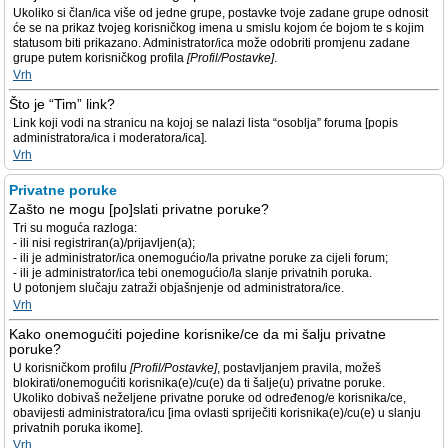
Ukoliko si član/ica više od jedne grupe, postavke tvoje zadane grupe odnosit
će se na prikaz tvojeg korisničkog imena u smislu kojom će bojom te s kojim
statusom biti prikazano. Administrator/ica može odobriti promjenu zadane
grupe putem korisničkog profila
[Profil/Postavke]
.
Vrh
Što je “Tim” link?
Link koji vodi na stranicu na kojoj se nalazi lista “osoblja” foruma [popis
administratora/ica i moderatora/ica].
Vrh
Privatne poruke
Zašto ne mogu [po]slati privatne poruke?
Tri su moguća razloga:
- ili nisi registriran(a)/prijavljen(a);
- ili je administrator/ica onemogućio/la privatne poruke za cijeli forum;
- ili je administrator/ica tebi onemogućio/la slanje privatnih poruka.
U potonjem slučaju zatraži objašnjenje od administratora/ice.
Vrh
Kako onemogućiti pojedine korisnike/ce da mi šalju privatne
poruke?
U korisničkom profilu
[Profil/Postavke]
, postavljanjem pravila, možeš
blokirati/onemogućiti korisnika(e)/cu(e) da ti šalje(u) privatne poruke.
Ukoliko dobivaš neželjene privatne poruke od određenog/e korisnika/ce,
obavijesti administratora/icu [ima ovlasti spriječiti korisnika(e)/cu(e) u slanju
privatnih poruka ikome].
Vrh