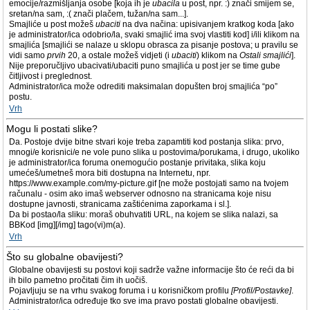
emocije/razmišljanja osobe [koja ih je
ubacila
u post, npr. :) znači smijem se,
sretan/na sam, :( znači plačem, tužan/na sam...].
Smajliće u post možeš
ubaciti
na dva načina: upisivanjem kratkog koda [ako
je administrator/ica odobrio/la, svaki smajlić ima svoj vlastiti kod] i/ili klikom na
smajlića [smajlići se nalaze u sklopu obrasca za pisanje postova; u pravilu se
vidi samo
prvih
20, a ostale možeš vidjeti (i
ubaciti
) klikom na
Ostali smajlići
].
Nije preporučljivo ubacivati/ubaciti puno smajlića u post jer se time gube
čitljivost i preglednost.
Administrator/ica može odrediti maksimalan dopušten broj smajlića “po”
postu.
Vrh
Mogu li postati slike?
Da. Postoje dvije bitne stvari koje treba zapamtiti kod postanja slika: prvo,
mnogi/e korisnici/e ne vole puno slika u postovima/porukama, i drugo, ukoliko
je administrator/ica foruma onemogućio postanje privitaka, slika koju
umećeš/umetneš mora biti dostupna na Internetu, npr.
https://www.example.com/my-picture.gif [ne može postojati samo na tvojem
računalu - osim ako imaš webserver odnosno na stranicama koje nisu
dostupne javnosti, stranicama zaštićenima zaporkama i sl.].
Da bi postao/la sliku: moraš obuhvatiti URL, na kojem se slika nalazi, sa
BBKod [img][/img] tago(vi)m(a).
Vrh
Što su globalne obavijesti?
Globalne obavijesti su postovi koji sadrže važne informacije što će reći da bi
ih bilo pametno pročitati čim ih uočiš.
Pojavljuju se na vrhu svakog foruma i u korisničkom profilu
[Profil/Postavke]
.
Administrator/ica određuje tko sve ima pravo postati globalne obavijesti.