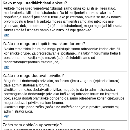
Kako mogu urediti/izbrisati anketu?
Ankete može urediti/uređivati/izbrisati samo ona/j koja/i ih je i kreirala/o,
moderator/ica i/ili administrator/ica. Da bi izmijenio/la anketu, ako imaš
dopuštenje, urediš prvi post u temi [ako je kreirana, anketa se uvijek nalazi u
prvom postu u temi]. Ti anketu možeš izmijeniti samo ako nitko još nije
glasovao, dok ju moderatori(ce)/administratori(ce), mogu mijenjati bilo kada.
Anketu možeš izbrisati samo ako nitko još nije glasovao.
Vrh
Zašto ne mogu pristupiti tematskom forumu?
Nekim tematskim forumima mogu pristupiti samo određeni/e korisnici/e i/ili
korisničke grupe. Za pregledavanje, postanje... na takvim forumima treba ti
posebna autorizacija koju možeš (za)tražiti/dobiti samo od
moderatora(ice)/administratora(ice).
Vrh
Zašto ne mogu dodavati privitke?
Mogućnost dodavanja privitaka, na forumu(ima) za grupu(e)/korisnika(cu)
daje administrator/ica foruma.
Ukoliko ne možeš doda(va)ti privitke, moguće je da je administrator/ica
onemogućio/la dodavanje privitaka baš za taj određen forum na kojem si
pokušao/la dodati privitak/ke odnosno da samo određeni/e korisnici(e)/grupe
mogu dodavati privitke na tom forumu.
Ukoliko ti nije jasno zašto (baš) ti ne možeš doda(va)ti privitke, kontaktiraj
administratora/icu.
Vrh
Zašto sam dobio/la upozorenje?