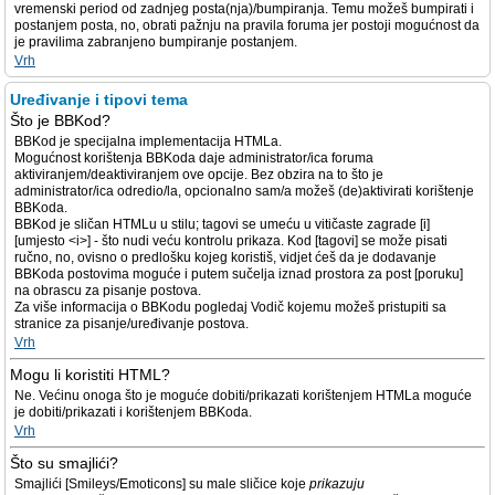
vremenski period od zadnjeg posta(nja)/bumpiranja. Temu možeš bumpirati i
postanjem posta, no, obrati pažnju na pravila foruma jer postoji mogućnost da
je pravilima zabranjeno bumpiranje postanjem.
Vrh
Uređivanje i tipovi tema
Što je BBKod?
BBKod je specijalna implementacija HTMLa.
Mogućnost korištenja BBKoda daje administrator/ica foruma
aktiviranjem/deaktiviranjem ove opcije. Bez obzira na to što je
administrator/ica odredio/la, opcionalno sam/a možeš (de)aktivirati korištenje
BBKoda.
BBKod je sličan HTMLu u stilu; tagovi se umeću u vitičaste zagrade [i]
[umjesto <i>] - što nudi veću kontrolu prikaza. Kod [tagovi] se može pisati
ručno, no, ovisno o predlošku kojeg koristiš, vidjet ćeš da je dodavanje
BBKoda postovima moguće i putem sučelja iznad prostora za post [poruku]
na obrascu za pisanje postova.
Za više informacija o BBKodu pogledaj Vodič kojemu možeš pristupiti sa
stranice za pisanje/uređivanje postova.
Vrh
Mogu li koristiti HTML?
Ne. Većinu onoga što je moguće dobiti/prikazati korištenjem HTMLa moguće
je dobiti/prikazati i korištenjem BBKoda.
Vrh
Što su smajlići?
Smajlići [Smileys/Emoticons] su male sličice koje
prikazuju