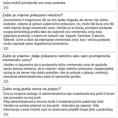
kojoj možeš promijenite sve svoje postavke.
Vrh
Zašto je vrijeme prikazano netočno?
Zanemarimo li mogućnost, što se vrlo rijetko događa, da server nije dobro
podešen, vrijeme je gotovo uvijek točno prikazano, no, može biti da je ono što
vidiš vrijeme
druge vremenske zone
. Ukoliko je to slučaj, promijeni postavke
svojeg korisničkog profila tako da izabereš onu vremensku zonu koja
odgovara području u kojem se nalaziš, npr. Zagreb, Samobor, Čakovec,
Šibenik. Uzmi u obzir da mijenjanje vremenske zone, kao i većinu postavki,
može napraviti samo registrirani/a korisnik/ca.
Vrh
Zašto je vrijeme i dalje prikazano netočno iako sam promijenio/la
vremensku zonu?
Ukoliko si siguran/na da si postavio/la točnu
vremensku zonu
te upalio/la
opciju
ljetnog vremena
, ali je vrijeme i dalje netočno prikazano, najvjerojatniji
razlog je da server nije dobro podešen. Ako je potonje u pitanju, molim(o),
obavijesti administratora/icu kako bi ispravio/la grešku.
Vrh
Zašto mog jezika nema na popisu?
Dva su moguća razloga: ili administrator/ica
nije instalirao/la
tvoj jezik ili forum
nije preveden
na tvoj jezik.
Pitaj administratora/icu foruma može li instalirati jezični paket koji želiš.
Ukoliko ne postoji prijevod na tvoj jezik - slobodno ga napravi. Više
informacija o tome možeš naći na stranicama phpBB Grupe [link u podnožju].
Vrh