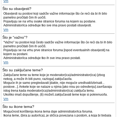
Vrh
Što su obavijesti?
Obavijesti su postovi koji sadrže važne informacije što će reći da bi ih bilo
pametno pročitati čim ih uočiš.
Pojavljuju se na vrhu svake stranice foruma na kojem su postane.
Administrator/ica određuje tko sve ima pravo postati obavijesti.
Vrh
Što je “važno”?
“Važno” su postovi koji često sadrže važne informacije što će reći da bi ih bilo
pametno pročitati čim ih uočiš.
Pojavljuju se na vrhu prve stranice foruma [ispod eventualnih obavijesti] na
kojem su postani.
Administrator/ica određuje tko ih sve ima pravo postati.
Vrh
Što su zaključane teme?
Zaključane teme su teme koje je moderator(ica)/administrator(ica) [zbog
nekog, a može ih biti puno, razloga] zaključao/la.
Moguće ih je samo pregledavati [dakle, nije moguće uređivati/izbrisati...
postove...]. Ankete koje se nalaze u njima [ako nisu po određenju] završavaju
istog trena kada moderator(ica)/administrator(ica) zaključa temu.
Ukoliko imaš dopuštenje, (ti) možeš zaključavati teme koje si pokrenuo/la.
Vrh
Što su ikone tema?
Mogućnost korištenja ikona tema daje administrator/ica foruma.
Ikona teme, (bira ju autor/ica), je sličica povezana s postom, a koja bi trebala