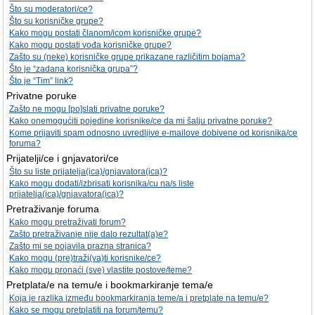
Što su moderatori/ce?
Što su korisničke grupe?
Kako mogu postati članom/icom korisničke grupe?
Kako mogu postati vođa korisničke grupe?
Zašto su (neke) korisničke grupe prikazane različitim bojama?
Što je “zadana korisnička grupa”?
Što je “Tim” link?
Privatne poruke
Zašto ne mogu [po]slati privatne poruke?
Kako onemogućiti pojedine korisnike/ce da mi šalju privatne poruke?
Kome prijaviti spam odnosno uvredljive e-mailove dobivene od korisnika/ce
foruma?
Prijatelji/ce i gnjavatori/ce
Što su liste prijatelja(ica)/gnjavatora(ica)?
Kako mogu dodati/izbrisati korisnika/cu na/s liste
prijatelja(ica)/gnjavatora(ica)?
Pretraživanje foruma
Kako mogu pretraživati forum?
Zašto pretraživanje nije dalo rezultat(a)e?
Zašto mi se pojavila prazna stranica?
Kako mogu (pre)traži(va)ti korisnike/ce?
Kako mogu pronaći (sve) vlastite postove/teme?
Pretplata/e na temu/e i bookmarkiranje tema/e
Koja je razlika između bookmarkiranja teme/a i pretplate na temu/e?
Kako se mogu pretplatiti na forum/temu?