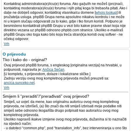
Kontaktiraj administratora(e)/icu(e) foruma. Ako ga/ju/ih ne možeš (pro)naći,
kontaktiraj moderatora(e)/icu(e) foruma i njih pitaj koga bi trebao/la pitati. Ako i
dalje ne dobiješ odgovor, kontaktiraj vlasnika/cu domene [
whois lookup
] ili
pružatelja usluga. phpBB Grupa nema apsolutno nikakvu kontrolu i ne može
ni u kojem slučaju odgovarati za to kako, gdje i tko forum koristi. Potpuno je
besmisleno kontaktirati phpBB Grupu u vezi bilo kakve pravne stvari koja nije
direktno vezana uz phpBB odnosno phpbb.com stranice. Ukoliko e-mailiraš
phpBB Grupu oko toga kako bilo koja treća stran(k)a koristi ovaj softver - ne
očekuj odgovor.
Vrh
O prijevodu
Tko i kako do - original?
Ovaj prijevod phpBB foruma, s engleskog [originalna verzija] na hrvatski, u
potpunosti, napravila je:
Ančica Sečan
.
[U kompletu, s prijevodom, dolaze i lokalizirane sličke.]
Zadnju verziju ovog mog kompletnog prijevoda možeš preuzeti sa:
ancica.sunceko.net
.
Vrh
Smijem li “preraditi”/“prerađivati” ovaj prijevod?
Smiješ, uz uvjet: da mene, kao originalnu autoricu ovog mog kompletnog
prijevoda, ne izbrišeš, (a) što znači da niti smiješ izbrisati moje podatke niti
smiješ sebe odnosno ikoga/išta drugo potpisati kao autora/icu ovog mog
kompletnog prijevoda.
Ukoliko napraviš ikakve izmjene ovog mog prijevoda, dužan/na si to naznačiti
na sljedeći način:
- u datoteci “common.php”, pod “translation_info”, bez interveniranja u ono što