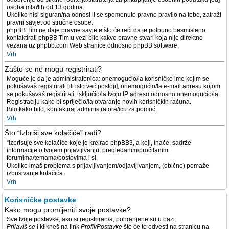
osoba mlađih od 13 godina.
Ukoliko nisi siguran/na odnosi li se spomenuto pravno pravilo na tebe, zatraži
pravni savjet od stručne osobe.
phpBB Tim ne daje pravne savjete što će reći da je potpuno besmisleno
kontaktirati phpBB Tim u vezi bilo kakve pravne stvari koja nije direktno
vezana uz phpbb.com Web stranice odnosno phpBB software.
Vrh
Zašto se ne mogu registrirati?
Moguće je da je administrator/ica: onemogućio/la korisničko ime kojim se
pokušavaš registrirati [ili isto već postoji], onemogućio/la e-mail adresu kojom
se pokušavaš registrirati, isključio/la tvoju IP adresu odnosno onemogućio/la
Registraciju kako bi spriječio/la otvaranje novih korisničkih računa.
Bilo kako bilo, kontaktiraj administratora/icu za pomoć.
Vrh
Što “Izbriši sve kolačiće” radi?
“Izbrisuje sve kolačiće koje je kreirao phpBB3, a koji, inače, sadrže
informacije o tvojem prijavljivanju, pregledanim/pročitanim
forumima/temama/postovima i sl.
Ukoliko imaš problema s prijavljivanjem/odjavljivanjem, (obično) pomaže
izbrisivanje kolačića.
Vrh
Korisničke postavke
Kako mogu promijeniti svoje postavke?
Sve tvoje postavke, ako si registriran/a, pohranjene su u bazi.
Prijaviš se
i klikneš na link
Profil/Postavke
što će te odvesti na stranicu na