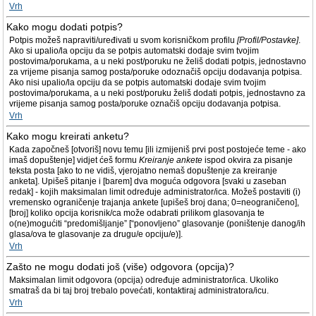
Vrh
Kako mogu dodati potpis?
Potpis možeš napraviti/uređivati u svom korisničkom profilu
[Profil/Postavke]
.
Ako si upalio/la opciju da se potpis automatski dodaje svim tvojim
postovima/porukama, a u neki post/poruku ne želiš dodati potpis, jednostavno
za vrijeme pisanja samog posta/poruke odoznačiš opciju dodavanja potpisa.
Ako nisi upalio/la opciju da se potpis automatski dodaje svim tvojim
postovima/porukama, a u neki post/poruku želiš dodati potpis, jednostavno za
vrijeme pisanja samog posta/poruke označiš opciju dodavanja potpisa.
Vrh
Kako mogu kreirati anketu?
Kada započneš [otvoriš] novu temu [ili izmijeniš prvi post postojeće teme - ako
imaš dopuštenje] vidjet ćeš formu
Kreiranje ankete
ispod okvira za pisanje
teksta posta [ako to ne vidiš, vjerojatno nemaš dopuštenje za kreiranje
anketa]. Upišeš pitanje i [barem] dva moguća odgovora [svaki u zaseban
redak] - kojih maksimalan limit određuje administrator/ica. Možeš postaviti (i)
vremensko ograničenje trajanja ankete [upišeš broj dana; 0=neograničeno],
[broj] koliko opcija korisnik/ca može odabrati prilikom glasovanja te
o(ne)mogućiti “predomišljanje” [“ponovljeno” glasovanje (poništenje danog/ih
glasa/ova te glasovanje za drugu/e opciju/e)].
Vrh
Zašto ne mogu dodati još (više) odgovora (opcija)?
Maksimalan limit odgovora (opcija) određuje administrator/ica. Ukoliko
smatraš da bi taj broj trebalo povećati, kontaktiraj administratora/icu.
Vrh