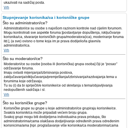
ukazivati na sadržaj posta.
Vrh
Stupnjevanje korisnika/ca i korisničke grupe
Što su administratori/ce?
Administratori/ce su osobe s najvišom razinom kontrole nad cijelim forumom.
Mogu kontrolirati sve aspekte foruma [postavljanje dopuštenja, isključivanje
korisnika/ca, stvaranje korisničkih grupa/moderatora(ica), moderiranje foruma
itd.], (a sve) ovisno o tome koja im je prava dodijelio/la glavni/a
administrator/ica.
Vrh
Što su moderatori/ce?
Moderatori/ce su osobe [osoba ili (korisnička) grupa osoba] čiji je
“posao”
održavanje foruma.
Imaju ovlasti mijenjanja/izbrisivanja postova,
zaključavanja/otključavanja/premještanja/izbrisivanja/razdvajanja tema u
forumima koje održavaju.
Tu su (i) da bi spriječili/e korisnike/ce od skretanja s tema/objavljivanja
nedopuštenih sadržaja i sl.
Vrh
Što su korisničke grupe?
Korisničke grupe su grupe u koje administratori/ce grupiraju korisnike/ce.
Svaki/a korisnik/ca može pripadati većem broju grupa.
Svakoj grupi mogu biti dodijeljena individualna prava pristupa, što
administratorima/cama olakšava dodjeljivanje određenih prava određenim
korisnicima/ama [npr. proglašavanje više korisnika/ca moderatorima/cama