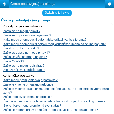
Često postavlje(a)na pitanja
Switch to full style
Često postavlje(a)na pitanja
Prijavljivanje i registracija
Zašto se ne mogu prijaviti?
Zašto se uopće moram registrirati?
Kako mogu onemogućiti automatsko odjavljivanje s foruma?
Kako mogu onemogućiti pojavu mog korisničkog imena na online popisu?
Što ako izgubim zaporku?
Zašto se uopće ne mogu prijaviti?
Zašto se više ne mogu prijaviti?
Što je COPPA?
Zašto se ne mogu registrirati?
Što “Izbriši sve kolačiće” radi?
Korisničke postavke
Kako mogu promijeniti svoje postavke?
Zašto je vrijeme prikazano netočno?
Zašto je vrijeme i dalje prikazano netočno iako sam promijenio/la vremensku
zonu?
Zašto mog jezika nema na popisu?
Što moram napraviti da bi se vidjela slika ispod mojeg korisničkog imena?
Što je i kako mogu promijeniti svoj status?
Zašto se moram prijaviti ako želim korisniku/ci foruma poslati e-mail?