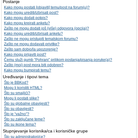
Postanje
Kako mogu postati [objaviti] temu/post na forum(u)?
Kako mogu urediti/izbrisati post?
Kako mogu dodati potpis?
Kako mogu kreirati anketu?
Zašto ne mogu dodati još (više) odgovora (opcija)?
Kako mogu urediti/izbrisati anketu?
Zašto ne mogu pristupiti tematskom forumu?
Zašto ne mogu dodavati privitke?
Zašto sam dobio/la upozorenje?
Kako mogu prijaviti post?
Čemu služi gumb “Pohrani” prilikom postanja/pisanja poruke(a)?
Zašto (moj) post mora biti odobren?
Kako mogu bumpirati temu?
Uređivanje i tipovi tema
Što je BBKod?
Mogu li koristiti HTML?
Što su smajlići?
Mogu li postati slike?
Što su globalne obavijesti?
Što su obavijesti?
Što je “važno”?
Što su zaključane teme?
Što su ikone tema?
Stupnjevanje korisnika/ca i korisničke grupe
Što su administratori/ce?