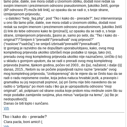
tamo piše, dakle, sve mora ostati u izvornom obliku, dodati novi redak sa
svojim imenom i prezimenom odnosno pseudonimom, [ukoliko želiš, gornje
(IiP odnosno P) može biti link], uz opasku da se radi o, s tvoje strane,
izmijenjenom prijevodu;
- u datoteci “help_faq.php”, pod “Tko i kako do - prerade?”, bez interveniranja
u ono što tamo piše, dakle, sve mora ostati u izvornom obliku, dodati novi
redak sa svojim imenom i prezimenom odnosno pseudonimom, [ukoliko želiš
(i) link do tebe odnosno kako te (pro)naći], uz opasku da se radi o, s tvoje
strane, izmijenjenom prijevodu, [jasno je, samo po sebi, da: “Tko i kako do -
original?”/“Smijem li “preraditi”/“prerađivati” ovaj prijevod?”
(“naslove”/“sadržaj”) ne smiješ izbrisati/“preraditi”/“prerađivati”].
Iz gornjeg je razvidno da ne dopuštam uporabu/objavu, kako, ovog mog
kompletnog prijevoda ukoliko izbrišeš moje podatke iz njega, tako (ni),
preradu ovog mog kompletnog prijevoda ukoliko nije naznačeno, izričito (i to)
u skladu s gornjom uputom, da se radi o preradi ovog mog kompletnog
prijevoda [naime, tijekom godina, počev od 2003., do [(a), nažalost, i dalje (i)]
danas, 2015., Netom su se počele pojavljivati razno razne “prerade” ovog
mog kompletnog prijevoda, “izvitoperenog” do te mjere da se činilo kao da se
radi o radu nepismene osobe, koja jedva natuca hrvatski jezik, a pravopis i
gramatika su joj nepoznati pojmovi, (a) pri čemu nije bilo navedeno da se
radilo o “prtljanju” po mom radu i tko ga je upropastio/la odnosno “moji
originali”, ali, potpisani od strane osoba koje prstom nisu mrdnule osim što su
moje podatke zamijenile svojima, plus minus “varijacije na temu”, (a) što je:
nedopustivo(!)].
Danas će biti toplo i sunčano.
Vrh
Tko i kako do - prerade?
Clara pacta, boni amici! (;
Vrh