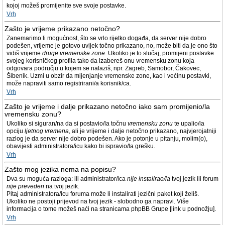
kojoj možeš promijenite sve svoje postavke.
Vrh
Zašto je vrijeme prikazano netočno?
Zanemarimo li mogućnost, što se vrlo rijetko događa, da server nije dobro
podešen, vrijeme je gotovo uvijek točno prikazano, no, može biti da je ono što
vidiš vrijeme
druge vremenske zone
. Ukoliko je to slučaj, promijeni postavke
svojeg korisničkog profila tako da izabereš onu vremensku zonu koja
odgovara području u kojem se nalaziš, npr. Zagreb, Samobor, Čakovec,
Šibenik. Uzmi u obzir da mijenjanje vremenske zone, kao i većinu postavki,
može napraviti samo registrirani/a korisnik/ca.
Vrh
Zašto je vrijeme i dalje prikazano netočno iako sam promijenio/la
vremensku zonu?
Ukoliko si siguran/na da si postavio/la točnu
vremensku zonu
te upalio/la
opciju
ljetnog vremena
, ali je vrijeme i dalje netočno prikazano, najvjerojatniji
razlog je da server nije dobro podešen. Ako je potonje u pitanju, molim(o),
obavijesti administratora/icu kako bi ispravio/la grešku.
Vrh
Zašto mog jezika nema na popisu?
Dva su moguća razloga: ili administrator/ica
nije instalirao/la
tvoj jezik ili forum
nije preveden
na tvoj jezik.
Pitaj administratora/icu foruma može li instalirati jezični paket koji želiš.
Ukoliko ne postoji prijevod na tvoj jezik - slobodno ga napravi. Više
informacija o tome možeš naći na stranicama phpBB Grupe [link u podnožju].
Vrh