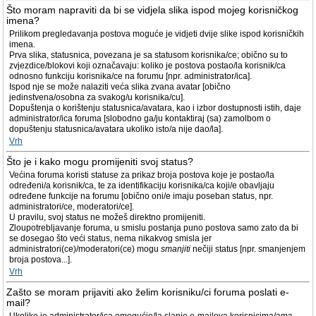
Što moram napraviti da bi se vidjela slika ispod mojeg korisničkog
imena?
Prilikom pregledavanja postova moguće je vidjeti dvije slike ispod korisničkih
imena.
Prva slika, statusnica, povezana je sa statusom korisnika/ce; obično su to
zvjezdice/blokovi koji označavaju: koliko je postova postao/la korisnik/ca
odnosno funkciju korisnika/ce na forumu [npr. administrator/ica].
Ispod nje se može nalaziti veća slika zvana avatar [obično
jedinstvena/osobna za svakog/u korisnika/cu].
Dopuštenja o korištenju statusnica/avatara, kao i izbor dostupnosti istih, daje
administrator/ica foruma [slobodno ga/ju kontaktiraj (sa) zamolbom o
dopuštenju statusnica/avatara ukoliko isto/a nije dao/la].
Vrh
Što je i kako mogu promijeniti svoj status?
Većina foruma koristi statuse za prikaz broja postova koje je postao/la
određeni/a korisnik/ca, te za identifikaciju korisnika/ca koji/e obavljaju
određene funkcije na forumu [obično oni/e imaju poseban status, npr.
administratori/ce, moderatori/ce].
U pravilu, svoj status ne možeš direktno promijeniti.
Zloupotrebljavanje foruma, u smislu postanja puno postova samo zato da bi
se dosegao što veći status, nema nikakvog smisla jer
administratori(ce)/moderatori(ce) mogu
smanjiti
nečiji status [npr. smanjenjem
broja postova...].
Vrh
Zašto se moram prijaviti ako želim korisniku/ci foruma poslati e-
mail?