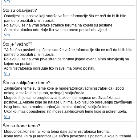
Vrh
Što su obavijesti?
Obavijesti su postovi koji sadrže važne informacije što će reći da bi ih bilo
pametno pročitati čim ih uočiš.
Pojavljuju se na vrhu svake stranice foruma na kojem su postane.
Administrator/ica određuje tko sve ima pravo postati obavijesti.
Vrh
Što je “važno”?
“Važno” su postovi koji često sadrže važne informacije što će reći da bi ih bilo
pametno pročitati čim ih uočiš.
Pojavljuju se na vrhu prve stranice foruma [ispod eventualnih obavijesti] na
kojem su postani.
Administrator/ica određuje tko ih sve ima pravo postati.
Vrh
Što su zaključane teme?
Zaključane teme su teme koje je moderator(ica)/administrator(ica) [zbog
nekog, a može ih biti puno, razloga] zaključao/la.
Moguće ih je samo pregledavati [dakle, nije moguće uređivati/izbrisati...
postove...]. Ankete koje se nalaze u njima [ako nisu po određenju] završavaju
istog trena kada moderator(ica)/administrator(ica) zaključa temu.
Ukoliko imaš dopuštenje, (ti) možeš zaključavati teme koje si pokrenuo/la.
Vrh
Što su ikone tema?
Mogućnost korištenja ikona tema daje administrator/ica foruma.
Ikona teme, (bira ju autor/ica), je sličica povezana s postom, a koja bi trebala