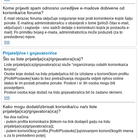
Kome prijaviti spam odnosno uvredljive e-mailove dobivene od
korisnika/ce foruma?
E-mail obrazac foruma uključuje osiguranje koje prati korisnike/ce koji/e šalju
poruke. E-mailiraj administratora/icu s obavijesti o tome [priloži čitav e-mail,
uključujući i zaglavlje - ono sadrži detalje o korisniku/ci koji/a je poslao/la e-
mail]. Po primitku tvojeg e-maila, administrator/ica može poduzeti (za to
predviđene) mjere.
Vrh
Prijatelji/ce i gnjavatori/ce
Što su liste prijatelja(ica)/gnjavatora(ica)?
Liste prijatelja(ica)/gnjavatora(ica) služe “organiziranju ostalih korisnika/ca
foruma”.
Osobe koje dodaš na listu prijatelja/ica bit će izlistane u korisničkom profilu
[Profil/Postavke]
kako bi bez pretraživanja mogao/la vidjeti njihov online
status te im poslati privatne poruke. Postovi i sl. tih osoba mogu biti
posvijetljeni.
Postovi osoba koje dodaš na listu gnjavatora/ica bit će zadano skriveni.
Vrh
Kako mogu dodati/izbrisati korisnika/cu na/s liste
prijatelja(ica)/gnjavatora(ica)?
Na dva načina:
- putem profila korisnika/ce [klikom na link dodaješ ga/ju na listu
prijatelja(ica)/gnjavatora(ica)];
- putem korisničkog profila
[Profil/Postavke]
[upisivanjem korisničkog/ih imena
u za to predviđeno polje].