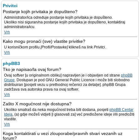
Privitci
Postanje kojih privitaka je dopušteno?
Administrator/ica određuje postanje kojih privitaka je dopušteno.
Ukoliko nisi siguran/na postanje kojih privitaka je dopušteno, kontaktiraj
administratora/icu.
Vrh
Kako mogu pronaći (sve) vlastite privitke?
U korisničkom profilu
[Profil/Postavke]
klikneš na link
Privitci
.
Vrh
phpBB3
Tko je napisao/la ovaj forum?
Ovaj softver [u originalnom obliku] napravljen je i objavljen od strane
phpBB
Grupe
. Dostupan je pod GNU General Public Licence i može biti slobodno
distribuiran [posjeti vezu u prethodnoj rečenici za detalje]. phpBB Grupa
zadržava sva autorska prava na ovaj softver.
Vrh
Zašto X mogućnost nije dostupna?
Ukoliko smatraš da neka mogućnost treba biti dodana, posjeti
phpBB Centar
Ideja
, (a) gdje možeš vidjeti [i glasovati za] već predložene ideje i/ili predložiti
vlastite.
Vrh
Koga kontaktirati u vezi zlouporabe/pravnih stvari vezanih uz
forum?