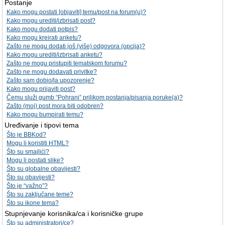
Postanje
Kako mogu postati [objaviti] temu/post na forum(u)?
Kako mogu urediti/izbrisati post?
Kako mogu dodati potpis?
Kako mogu kreirati anketu?
Zašto ne mogu dodati još (više) odgovora (opcija)?
Kako mogu urediti/izbrisati anketu?
Zašto ne mogu pristupiti tematskom forumu?
Zašto ne mogu dodavati privitke?
Zašto sam dobio/la upozorenje?
Kako mogu prijaviti post?
Čemu služi gumb “Pohrani” prilikom postanja/pisanja poruke(a)?
Zašto (moj) post mora biti odobren?
Kako mogu bumpirati temu?
Uređivanje i tipovi tema
Što je BBKod?
Mogu li koristiti HTML?
Što su smajlići?
Mogu li postati slike?
Što su globalne obavijesti?
Što su obavijesti?
Što je “važno”?
Što su zaključane teme?
Što su ikone tema?
Stupnjevanje korisnika/ca i korisničke grupe
Što su administratori/ce?