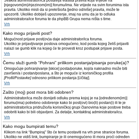
Svaki/a administrator/ica postavlja vlastita pravila koja vrijede na
[njegovom(im)/njezinom(im)] forumu/ima. Ne vrijede na svim forumima ista
pravila. Ukoliko misli da si prekršio/la [jedno od/više] pravila, može te
upozoriti. Ukoliko dobiješ upozorenje, imaj na umu da je to odluka
administratora/ice foruma te da phpBB Grupa nema ništa s time.
Vrh
Kako mogu prijaviti post?
Mogućnost prijave post(ov)a daje administrator/ica foruma.
Ukoliko je prijavljivanje postova omogućeno, kod posta kojeg želiš prijaviti
nalazi se gumb klik na kojeg će te provesti kroz postupak prijave posta.
Vrh
Čemu služi gumb “Pohrani” prilikom postanja/pisanja poruke(a)?
Omogućuje pohranjivanje [skice] posta/poruke, koji/a naknadno može biti
završen/a i postan/poslana, a što je moguće iz korisničkog profila
[Profil/Postavke]
odnosno prilikom postanja [
Učitaj
].
Vrh
Zašto (moj) post mora biti odobren?
Administrator/ica može donijeti odluku prema kojoj je na [određenom(im)]
forumu(ima) potrebno odobrenje kako bi post(ovi) bio(li) postan(i) ili te je
administrator/ica pridružio/la korisničkoj grupi članovima koje postove treba
odobriti kako bi bili objavljeni. Za detalje, kontaktiraj administratora/icu.
Vrh
Kako mogu bumpirati temu?
Klikom na link “Bumpiraj” što će temu postaviti na vrh prve stranice foruma.
Ukoliko ne vidiš link, bumpiranje je ili onemogućeno ili mora proći određen