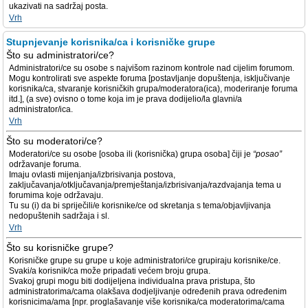
ukazivati na sadržaj posta.
Vrh
Stupnjevanje korisnika/ca i korisničke grupe
Što su administratori/ce?
Administratori/ce su osobe s najvišom razinom kontrole nad cijelim forumom.
Mogu kontrolirati sve aspekte foruma [postavljanje dopuštenja, isključivanje
korisnika/ca, stvaranje korisničkih grupa/moderatora(ica), moderiranje foruma
itd.], (a sve) ovisno o tome koja im je prava dodijelio/la glavni/a
administrator/ica.
Vrh
Što su moderatori/ce?
Moderatori/ce su osobe [osoba ili (korisnička) grupa osoba] čiji je
“posao”
održavanje foruma.
Imaju ovlasti mijenjanja/izbrisivanja postova,
zaključavanja/otključavanja/premještanja/izbrisivanja/razdvajanja tema u
forumima koje održavaju.
Tu su (i) da bi spriječili/e korisnike/ce od skretanja s tema/objavljivanja
nedopuštenih sadržaja i sl.
Vrh
Što su korisničke grupe?
Korisničke grupe su grupe u koje administratori/ce grupiraju korisnike/ce.
Svaki/a korisnik/ca može pripadati većem broju grupa.
Svakoj grupi mogu biti dodijeljena individualna prava pristupa, što
administratorima/cama olakšava dodjeljivanje određenih prava određenim
korisnicima/ama [npr. proglašavanje više korisnika/ca moderatorima/cama