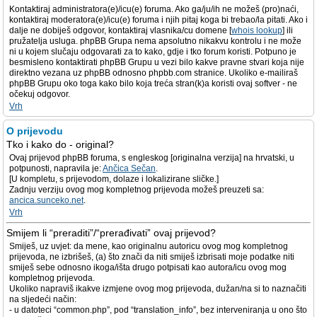
Kontaktiraj administratora(e)/icu(e) foruma. Ako ga/ju/ih ne možeš (pro)naći,
kontaktiraj moderatora(e)/icu(e) foruma i njih pitaj koga bi trebao/la pitati. Ako i
dalje ne dobiješ odgovor, kontaktiraj vlasnika/cu domene [
whois lookup
] ili
pružatelja usluga. phpBB Grupa nema apsolutno nikakvu kontrolu i ne može
ni u kojem slučaju odgovarati za to kako, gdje i tko forum koristi. Potpuno je
besmisleno kontaktirati phpBB Grupu u vezi bilo kakve pravne stvari koja nije
direktno vezana uz phpBB odnosno phpbb.com stranice. Ukoliko e-mailiraš
phpBB Grupu oko toga kako bilo koja treća stran(k)a koristi ovaj softver - ne
očekuj odgovor.
Vrh
O prijevodu
Tko i kako do - original?
Ovaj prijevod phpBB foruma, s engleskog [originalna verzija] na hrvatski, u
potpunosti, napravila je:
Ančica Sečan
.
[U kompletu, s prijevodom, dolaze i lokalizirane sličke.]
Zadnju verziju ovog mog kompletnog prijevoda možeš preuzeti sa:
ancica.sunceko.net
.
Vrh
Smijem li “preraditi”/“prerađivati” ovaj prijevod?
Smiješ, uz uvjet: da mene, kao originalnu autoricu ovog mog kompletnog
prijevoda, ne izbrišeš, (a) što znači da niti smiješ izbrisati moje podatke niti
smiješ sebe odnosno ikoga/išta drugo potpisati kao autora/icu ovog mog
kompletnog prijevoda.
Ukoliko napraviš ikakve izmjene ovog mog prijevoda, dužan/na si to naznačiti
na sljedeći način:
- u datoteci “common.php”, pod “translation_info”, bez interveniranja u ono što