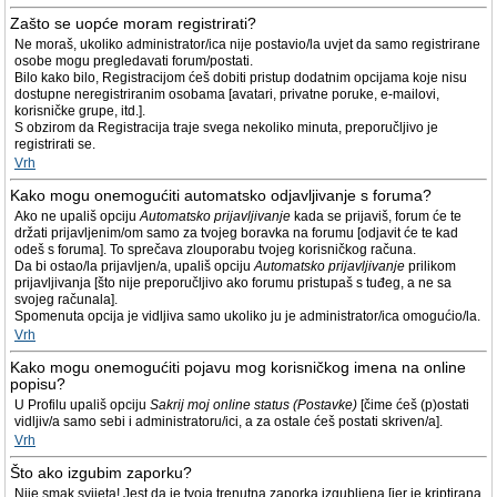
Zašto se uopće moram registrirati?
Ne moraš, ukoliko administrator/ica nije postavio/la uvjet da samo registrirane
osobe mogu pregledavati forum/postati.
Bilo kako bilo, Registracijom ćeš dobiti pristup dodatnim opcijama koje nisu
dostupne neregistriranim osobama [avatari, privatne poruke, e-mailovi,
korisničke grupe, itd.].
S obzirom da Registracija traje svega nekoliko minuta, preporučljivo je
registrirati se.
Vrh
Kako mogu onemogućiti automatsko odjavljivanje s foruma?
Ako ne upališ opciju
Automatsko prijavljivanje
kada se prijaviš, forum će te
držati prijavljenim/om samo za tvojeg boravka na forumu [odjavit će te kad
odeš s foruma]. To sprečava zlouporabu tvojeg korisničkog računa.
Da bi ostao/la prijavljen/a, upališ opciju
Automatsko prijavljivanje
prilikom
prijavljivanja [što nije preporučljivo ako forumu pristupaš s tuđeg, a ne sa
svojeg računala].
Spomenuta opcija je vidljiva samo ukoliko ju je administrator/ica omogućio/la.
Vrh
Kako mogu onemogućiti pojavu mog korisničkog imena na online
popisu?
U Profilu upališ opciju
Sakrij moj online status (Postavke)
[čime ćeš (p)ostati
vidljiv/a samo sebi i administratoru/ici, a za ostale ćeš postati skriven/a].
Vrh
Što ako izgubim zaporku?
Nije smak svijeta! Jest da je tvoja trenutna zaporka izgubljena [jer je kriptirana