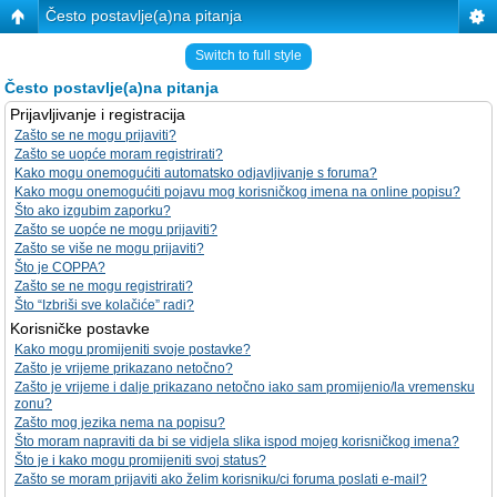
Često postavlje(a)na pitanja
Switch to full style
Često postavlje(a)na pitanja
Prijavljivanje i registracija
Zašto se ne mogu prijaviti?
Zašto se uopće moram registrirati?
Kako mogu onemogućiti automatsko odjavljivanje s foruma?
Kako mogu onemogućiti pojavu mog korisničkog imena na online popisu?
Što ako izgubim zaporku?
Zašto se uopće ne mogu prijaviti?
Zašto se više ne mogu prijaviti?
Što je COPPA?
Zašto se ne mogu registrirati?
Što “Izbriši sve kolačiće” radi?
Korisničke postavke
Kako mogu promijeniti svoje postavke?
Zašto je vrijeme prikazano netočno?
Zašto je vrijeme i dalje prikazano netočno iako sam promijenio/la vremensku
zonu?
Zašto mog jezika nema na popisu?
Što moram napraviti da bi se vidjela slika ispod mojeg korisničkog imena?
Što je i kako mogu promijeniti svoj status?
Zašto se moram prijaviti ako želim korisniku/ci foruma poslati e-mail?