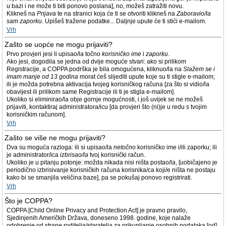
u bazi i ne može ti biti ponovo poslana], no, možeš zatražiti novu.
Klikneš na
Prijava
te na stranici koja će ti se otvoriti klikneš na
Zaboravio/la
sam zaporku
. Upišeš tražene podatke... Daljnje upute će ti stići e-mailom.
Vrh
Zašto se uopće ne mogu prijaviti?
Prvo provjeri jesi li upisao/la točno
korisničko ime
i
zaporku
.
Ako jesi, dogodila se jedna od dvije moguće stvari: ako si prilikom
Registracije, a COPPA podrška je bila omogućena, kliknuo/la na
Slažem se i
imam manje od 13 godina
morat ćeš slijediti upute koje su ti stigle e-mailom;
ili je možda potrebna aktivacija tvojeg korisničkog računa [za što si vidio/la
obavijest ili prilikom same Registracije ili ti je stigla e-mailom].
Ukoliko si eliminirao/la obje gornje mogućnosti, i još uvijek se ne možeš
prijaviti, kontaktiraj administratora/icu [da provjeri što (ni)je u redu s tvojim
korisničkim računom].
Vrh
Zašto se više ne mogu prijaviti?
Dva su moguća razloga: ili si upisao/la
netočno
korisničko ime i/ili zaporku; ili
je administrator/ica
izbrisao/la
tvoj korisnički račun.
Ukoliko je u pitanju potonje: možda nikada nisi ništa postao/la, [uobičajeno je
periodično izbrisivanje korisničkih računa korisnika/ca koji/e ništa ne postaju
kako bi se smanjila veličina baze], pa se pokušaj ponovo registrirati.
Vrh
Što je COPPA?
COPPA [Child Online Privacy and Protection Act] je pravno pravilo,
Sjedinjenih Američkih Država, doneseno 1998. godine, koje nalaže
odobrenje od strane roditelja/staratelja za prikupljanje osobnih podataka [od]