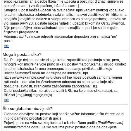
emocije/razmišljanja osobe [koja ih je
ubacila
u post, npr. :) znači smijem se,
sretan/na sam, :( znači plačem, tužan/na sam...].
Smajliće u post možeš
ubaciti
na dva načina: upisivanjem kratkog koda [ako
je administrator/ica odobrio/la, svaki smajlić ima svoj vlastiti kod] i/ili klikom na
smajlića [smajlići se nalaze u sklopu obrasca za pisanje postova; u pravilu se
vidi samo
prvih
20, a ostale možeš vidjeti (i
ubaciti
) klikom na
Ostali smajlići
].
Nije preporučljivo ubacivati/ubaciti puno smajlića u post jer se time gube
čitljivost i preglednost.
Administrator/ica može odrediti maksimalan dopušten broj smajlića “po”
postu.
Vrh
Mogu li postati slike?
Da. Postoje dvije bitne stvari koje treba zapamtiti kod postanja slika: prvo,
mnogi/e korisnici/e ne vole puno slika u postovima/porukama, i drugo, ukoliko
je administrator/ica foruma onemogućio postanje privitaka, slika koju
umećeš/umetneš mora biti dostupna na Internetu, npr.
https://www.example.com/my-picture.gif [ne može postojati samo na tvojem
računalu - osim ako imaš webserver odnosno na stranicama koje nisu
dostupne javnosti, stranicama zaštićenima zaporkama i sl.].
Da bi postao/la sliku: moraš obuhvatiti URL, na kojem se slika nalazi, sa
BBKod [img][/img] tago(vi)m(a).
Vrh
Što su globalne obavijesti?
Globalne obavijesti su postovi koji sadrže važne informacije što će reći da bi
ih bilo pametno pročitati čim ih uočiš.
Pojavljuju se na vrhu svakog foruma i u korisničkom profilu
[Profil/Postavke]
.
Administrator/ica određuje tko sve ima pravo postati globalne obavijesti.