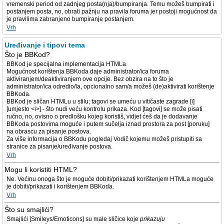
vremenski period od zadnjeg posta(nja)/bumpiranja. Temu možeš bumpirati i
postanjem posta, no, obrati pažnju na pravila foruma jer postoji mogućnost da
je pravilima zabranjeno bumpiranje postanjem.
Vrh
Uređivanje i tipovi tema
Što je BBKod?
BBKod je specijalna implementacija HTMLa.
Mogućnost korištenja BBKoda daje administrator/ica foruma
aktiviranjem/deaktiviranjem ove opcije. Bez obzira na to što je
administrator/ica odredio/la, opcionalno sam/a možeš (de)aktivirati korištenje
BBKoda.
BBKod je sličan HTMLu u stilu; tagovi se umeću u vitičaste zagrade [i]
[umjesto <i>] - što nudi veću kontrolu prikaza. Kod [tagovi] se može pisati
ručno, no, ovisno o predlošku kojeg koristiš, vidjet ćeš da je dodavanje
BBKoda postovima moguće i putem sučelja iznad prostora za post [poruku]
na obrascu za pisanje postova.
Za više informacija o BBKodu pogledaj Vodič kojemu možeš pristupiti sa
stranice za pisanje/uređivanje postova.
Vrh
Mogu li koristiti HTML?
Ne. Većinu onoga što je moguće dobiti/prikazati korištenjem HTMLa moguće
je dobiti/prikazati i korištenjem BBKoda.
Vrh
Što su smajlići?
Smajlići [Smileys/Emoticons] su male sličice koje
prikazuju