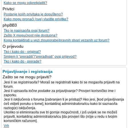
Kako se mogu odpretplatiti?
Privitci
Postanje kojih privitaka je dopušteno?
Kako mogu pronaći (sve) vlastite privitke?
phpBB3
Tko je napisao/la ovaj forum?
Zašto X mogućnost nije dostupna?
Koga kontaktirati u vezi zlouporabe/pravnih stvari vezanih uz forum?
O prijevodu
Tko i kako do - original?
Smijem li “preraditi”/“prerađivati” ovaj prijevod?
Tko i kako do - prerade?
Prijavljivanje i registracija
Zašto se ne mogu prijaviti?
Jesi li se
registrirao/la
? Moraš se registrirati kako bi se mogao/la prijaviti na
forum.
Jesi li upisao/la
točne podatke
za prijavljivanje? Provjeri korisničko ime i
zaporku.
Jesi li
isključen/a
s foruma [zabranjen ti je pristup]? Ako jesi, [kod prijavljivanja
ćeš vidjeti poruku o tome], kontaktiraj administratora/icu kako bi saznao/la
razlog(e) isključenja.
Ukoliko si eliminirao/la sve tri gornje mogućnosti, i još uvijek se ne možeš
prijaviti, kontaktiraj administratora/icu [da provjeri što (ni)je u redu s tvojim
korisničkim računom].
Vrh