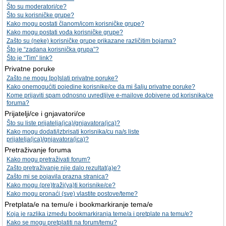
Što su moderatori/ce?
Što su korisničke grupe?
Kako mogu postati članom/icom korisničke grupe?
Kako mogu postati vođa korisničke grupe?
Zašto su (neke) korisničke grupe prikazane različitim bojama?
Što je “zadana korisnička grupa”?
Što je “Tim” link?
Privatne poruke
Zašto ne mogu [po]slati privatne poruke?
Kako onemogućiti pojedine korisnike/ce da mi šalju privatne poruke?
Kome prijaviti spam odnosno uvredljive e-mailove dobivene od korisnika/ce
foruma?
Prijatelji/ce i gnjavatori/ce
Što su liste prijatelja(ica)/gnjavatora(ica)?
Kako mogu dodati/izbrisati korisnika/cu na/s liste
prijatelja(ica)/gnjavatora(ica)?
Pretraživanje foruma
Kako mogu pretraživati forum?
Zašto pretraživanje nije dalo rezultat(a)e?
Zašto mi se pojavila prazna stranica?
Kako mogu (pre)traži(va)ti korisnike/ce?
Kako mogu pronaći (sve) vlastite postove/teme?
Pretplata/e na temu/e i bookmarkiranje tema/e
Koja je razlika između bookmarkiranja teme/a i pretplate na temu/e?
Kako se mogu pretplatiti na forum/temu?