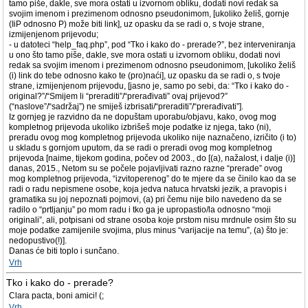
tamo piše, dakle, sve mora ostati u izvornom obliku, dodati novi redak sa
svojim imenom i prezimenom odnosno pseudonimom, [ukoliko želiš, gornje
(IiP odnosno P) može biti link], uz opasku da se radi o, s tvoje strane,
izmijenjenom prijevodu;
- u datoteci “help_faq.php”, pod “Tko i kako do - prerade?”, bez interveniranja
u ono što tamo piše, dakle, sve mora ostati u izvornom obliku, dodati novi
redak sa svojim imenom i prezimenom odnosno pseudonimom, [ukoliko želiš
(i) link do tebe odnosno kako te (pro)naći], uz opasku da se radi o, s tvoje
strane, izmijenjenom prijevodu, [jasno je, samo po sebi, da: “Tko i kako do -
original?”/“Smijem li “preraditi”/“prerađivati” ovaj prijevod?”
(“naslove”/“sadržaj”) ne smiješ izbrisati/“preraditi”/“prerađivati”].
Iz gornjeg je razvidno da ne dopuštam uporabu/objavu, kako, ovog mog
kompletnog prijevoda ukoliko izbrišeš moje podatke iz njega, tako (ni),
preradu ovog mog kompletnog prijevoda ukoliko nije naznačeno, izričito (i to)
u skladu s gornjom uputom, da se radi o preradi ovog mog kompletnog
prijevoda [naime, tijekom godina, počev od 2003., do [(a), nažalost, i dalje (i)]
danas, 2015., Netom su se počele pojavljivati razno razne “prerade” ovog
mog kompletnog prijevoda, “izvitoperenog” do te mjere da se činilo kao da se
radi o radu nepismene osobe, koja jedva natuca hrvatski jezik, a pravopis i
gramatika su joj nepoznati pojmovi, (a) pri čemu nije bilo navedeno da se
radilo o “prtljanju” po mom radu i tko ga je upropastio/la odnosno “moji
originali”, ali, potpisani od strane osoba koje prstom nisu mrdnule osim što su
moje podatke zamijenile svojima, plus minus “varijacije na temu”, (a) što je:
nedopustivo(!)].
Danas će biti toplo i sunčano.
Vrh
Tko i kako do - prerade?
Clara pacta, boni amici! (;
Vrh