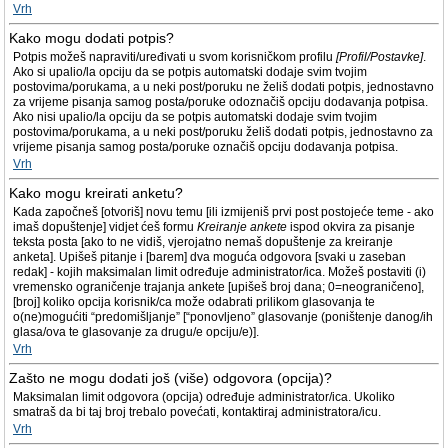
Vrh
Kako mogu dodati potpis?
Potpis možeš napraviti/uređivati u svom korisničkom profilu
[Profil/Postavke]
.
Ako si upalio/la opciju da se potpis automatski dodaje svim tvojim
postovima/porukama, a u neki post/poruku ne želiš dodati potpis, jednostavno
za vrijeme pisanja samog posta/poruke odoznačiš opciju dodavanja potpisa.
Ako nisi upalio/la opciju da se potpis automatski dodaje svim tvojim
postovima/porukama, a u neki post/poruku želiš dodati potpis, jednostavno za
vrijeme pisanja samog posta/poruke označiš opciju dodavanja potpisa.
Vrh
Kako mogu kreirati anketu?
Kada započneš [otvoriš] novu temu [ili izmijeniš prvi post postojeće teme - ako
imaš dopuštenje] vidjet ćeš formu
Kreiranje ankete
ispod okvira za pisanje
teksta posta [ako to ne vidiš, vjerojatno nemaš dopuštenje za kreiranje
anketa]. Upišeš pitanje i [barem] dva moguća odgovora [svaki u zaseban
redak] - kojih maksimalan limit određuje administrator/ica. Možeš postaviti (i)
vremensko ograničenje trajanja ankete [upišeš broj dana; 0=neograničeno],
[broj] koliko opcija korisnik/ca može odabrati prilikom glasovanja te
o(ne)mogućiti “predomišljanje” [“ponovljeno” glasovanje (poništenje danog/ih
glasa/ova te glasovanje za drugu/e opciju/e)].
Vrh
Zašto ne mogu dodati još (više) odgovora (opcija)?
Maksimalan limit odgovora (opcija) određuje administrator/ica. Ukoliko
smatraš da bi taj broj trebalo povećati, kontaktiraj administratora/icu.
Vrh