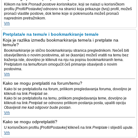
Klikom na link
Pronađi postove korisnika/ce
, koji se nalazi u korisničkom
profilu
[Profil/Postavke]
odnosno na stranici koja prikazuje (tvoj) profil, možeš
pronaći vlastite postove, dok teme koje si pokrenuo/la možeš pronaći
naprednim pretražnikom.
Vrh
Pretplata/e na temu/e i bookmarkiranje tema/e
Koja je razlika između bookmarkiranja teme/a i pretplate na
temu/e?
Bookmarkiranje je slično bookmarkiranju stranica preglednikom. Nećeš biti
obaviješten/a o novim postovima, ali se (kasnije) možeš vratiti na temu bez
traženja iste, dovoljno je kliknuti na nju na popisu bookmarkiranih tema.
Pretplatom na temu/forum omogućit ćeš primanje obavijesti o novim
postovima.
Vrh
Kako se mogu pretplatiti na forum/temu?
Kako bi se pretplatio/la na forum, prilikom pregledavanja foruma, dovoljno je
kliknuti na link
Pretplati se
.
Kako bi se pretplatio/la na temu, prilikom pregledavanja teme, dovoljno je
kliknuti na link
Pretplati se
odnosno prilikom postanja posta, upaliti opciju
Obavijesti me kad odgovor bude postan
.
Vrh
Kako se mogu odpretplatiti?
U korisničkom profilu
[Profil/Postavke]
klikneš na link
Pretplate
i slijediš upute.
Vrh