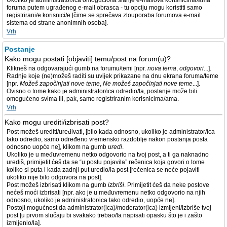
Ukoliko je administrator/ica omogućio/la slanje e-mailova korisnicima/ama
foruma putem ugrađenog e-mail obrasca - tu opciju mogu koristiti samo
registrirani/e korisnici/e [čime se sprečava zlouporaba forumova e-mail
sistema od strane anonimnih osoba].
Vrh
Postanje
Kako mogu postati [objaviti] temu/post na forum(u)?
Klikneš na odgovarajući gumb na forumu/temi [npr.
nova tema
,
odgovori
...].
Radnje koje (ne)možeš raditi su uvijek prikazane na dnu ekrana foruma/teme
[npr.
Možeš započinjati nove teme
,
Ne možeš započinjati nove teme
...].
Ovisno o tome kako je administrator/ica odredio/la, postanje može biti
omogućeno svima ili, pak, samo registriranim korisnicima/ama.
Vrh
Kako mogu urediti/izbrisati post?
Post možeš urediti/uređivati, [bilo kada odnosno, ukoliko je administrator/ica
tako odredio, samo određeno vremensko razdoblje nakon postanja posta
odnosno uopće ne], klikom na gumb
uredi
.
Ukoliko je u međuvremenu netko odgovorio na tvoj post, a ti ga naknadno
urediš, primijetit ćeš da se “u postu pojavila” rečenica koja govori o tome
koliko si puta i kada zadnji put uredio/la post [rečenica se neće pojaviti
ukoliko nije bilo odgovora na post].
Post možeš izbrisati klikom na gumb
izbriši
. Primijetit ćeš da neke postove
nećeš moći izbrisati [npr. ako je u međuvremenu netko odgovorio na njih
odnosno, ukoliko je administrator/ica tako odredio, uopće ne].
Postoji mogućnost da administrator(ica)/moderator(ica) izmijeni/izbriše tvoj
post [u prvom slučaju bi svakako trebao/la napisati opasku što je i zašto
izmijenio/la].