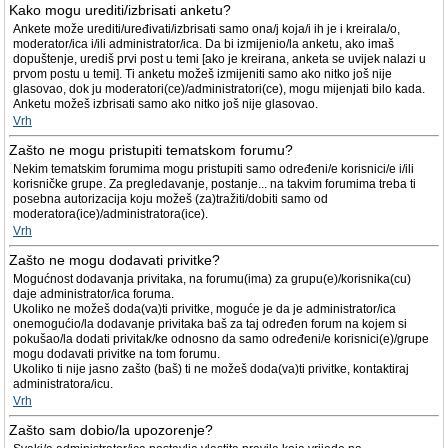
Kako mogu urediti/izbrisati anketu?
Ankete može urediti/uređivati/izbrisati samo ona/j koja/i ih je i kreirala/o,
moderator/ica i/ili administrator/ica. Da bi izmijenio/la anketu, ako imaš
dopuštenje, urediš prvi post u temi [ako je kreirana, anketa se uvijek nalazi u
prvom postu u temi]. Ti anketu možeš izmijeniti samo ako nitko još nije
glasovao, dok ju moderatori(ce)/administratori(ce), mogu mijenjati bilo kada.
Anketu možeš izbrisati samo ako nitko još nije glasovao.
Vrh
Zašto ne mogu pristupiti tematskom forumu?
Nekim tematskim forumima mogu pristupiti samo određeni/e korisnici/e i/ili
korisničke grupe. Za pregledavanje, postanje... na takvim forumima treba ti
posebna autorizacija koju možeš (za)tražiti/dobiti samo od
moderatora(ice)/administratora(ice).
Vrh
Zašto ne mogu dodavati privitke?
Mogućnost dodavanja privitaka, na forumu(ima) za grupu(e)/korisnika(cu)
daje administrator/ica foruma.
Ukoliko ne možeš doda(va)ti privitke, moguće je da je administrator/ica
onemogućio/la dodavanje privitaka baš za taj određen forum na kojem si
pokušao/la dodati privitak/ke odnosno da samo određeni/e korisnici(e)/grupe
mogu dodavati privitke na tom forumu.
Ukoliko ti nije jasno zašto (baš) ti ne možeš doda(va)ti privitke, kontaktiraj
administratora/icu.
Vrh
Zašto sam dobio/la upozorenje?