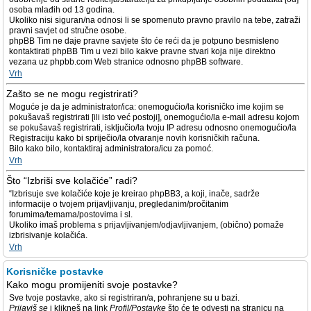
osoba mlađih od 13 godina.
Ukoliko nisi siguran/na odnosi li se spomenuto pravno pravilo na tebe, zatraži
pravni savjet od stručne osobe.
phpBB Tim ne daje pravne savjete što će reći da je potpuno besmisleno
kontaktirati phpBB Tim u vezi bilo kakve pravne stvari koja nije direktno
vezana uz phpbb.com Web stranice odnosno phpBB software.
Vrh
Zašto se ne mogu registrirati?
Moguće je da je administrator/ica: onemogućio/la korisničko ime kojim se
pokušavaš registrirati [ili isto već postoji], onemogućio/la e-mail adresu kojom
se pokušavaš registrirati, isključio/la tvoju IP adresu odnosno onemogućio/la
Registraciju kako bi spriječio/la otvaranje novih korisničkih računa.
Bilo kako bilo, kontaktiraj administratora/icu za pomoć.
Vrh
Što “Izbriši sve kolačiće” radi?
“Izbrisuje sve kolačiće koje je kreirao phpBB3, a koji, inače, sadrže
informacije o tvojem prijavljivanju, pregledanim/pročitanim
forumima/temama/postovima i sl.
Ukoliko imaš problema s prijavljivanjem/odjavljivanjem, (obično) pomaže
izbrisivanje kolačića.
Vrh
Korisničke postavke
Kako mogu promijeniti svoje postavke?
Sve tvoje postavke, ako si registriran/a, pohranjene su u bazi.
Prijaviš se
i klikneš na link
Profil/Postavke
što će te odvesti na stranicu na