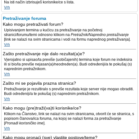
Na isti način izbrisuješ korisnike/ce s lista.
Vrh
Pretraživanje foruma
Kako mogu pretraživati forum?
Upisivanjem termina u kućicu za pretraživanje na početnoj
stranici/forumu/temi odnosno klikom na
Pretražnik/Napredno pretraživanje
[link se nalazi na svim stranicama i vodi na formu naprednog pretraživanja].
Vrh
Zašto pretraživanje nije dalo rezultat(a)e?
Vjerojatno si upisao/la previše (uobičajenih) termina koje forum ne indeksira
ili si bio/la previše nejasan(a)/neodređen(a). Budi određeniji/a te pokušaj (s)
naprednim pretražnikom.
Vrh
Zašto mi se pojavila prazna stranica?
Pretraživanje je rezultiralo s previše rezultata koje server nije mogao obraditi.
Budi određeniji/a te pokušaj (s) naprednim pretražnikom.
Vrh
Kako mogu (pre)traži(va)ti korisnike/ce?
Klikom na
Članstvo
, link se nalazi na svim stranicama, otvorit će se stranica, s
popisom članova/ica foruma, na kojoj se nalazi forma za pretraživanje
[
Pronađi korisničko ime
].
Vrh
Kako mogu pronaći (sve) vlastite postove/teme?