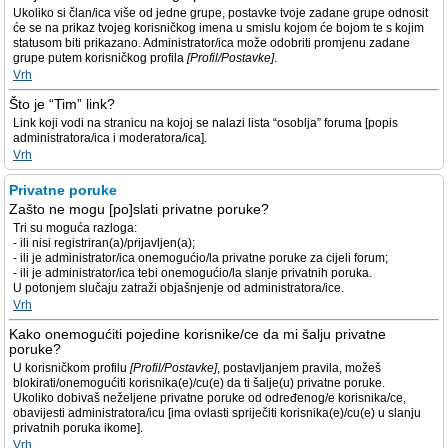
Ukoliko si član/ica više od jedne grupe, postavke tvoje zadane grupe odnosit
će se na prikaz tvojeg korisničkog imena u smislu kojom će bojom te s kojim
statusom biti prikazano. Administrator/ica može odobriti promjenu zadane
grupe putem korisničkog profila
[Profil/Postavke]
.
Vrh
Što je “Tim” link?
Link koji vodi na stranicu na kojoj se nalazi lista “osoblja” foruma [popis
administratora/ica i moderatora/ica].
Vrh
Privatne poruke
Zašto ne mogu [po]slati privatne poruke?
Tri su moguća razloga:
- ili nisi registriran(a)/prijavljen(a);
- ili je administrator/ica onemogućio/la privatne poruke za cijeli forum;
- ili je administrator/ica tebi onemogućio/la slanje privatnih poruka.
U potonjem slučaju zatraži objašnjenje od administratora/ice.
Vrh
Kako onemogućiti pojedine korisnike/ce da mi šalju privatne
poruke?
U korisničkom profilu
[Profil/Postavke]
, postavljanjem pravila, možeš
blokirati/onemogućiti korisnika(e)/cu(e) da ti šalje(u) privatne poruke.
Ukoliko dobivaš neželjene privatne poruke od određenog/e korisnika/ce,
obavijesti administratora/icu [ima ovlasti spriječiti korisnika(e)/cu(e) u slanju
privatnih poruka ikome].
Vrh