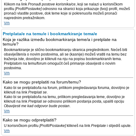
Klikom na link
Pronađi postove korisnika/ce
, koji se nalazi u korisničkom
profilu
[Profil/Postavke]
odnosno na stranici koja prikazuje (tvoj) profil, možeš
pronaći vlastite postove, dok teme koje si pokrenuo/la možeš pronaći
naprednim pretražnikom.
Vrh
Pretplata/e na temu/e i bookmarkiranje tema/e
Koja je razlika između bookmarkiranja teme/a i pretplate na
temu/e?
Bookmarkiranje je slično bookmarkiranju stranica preglednikom. Nećeš biti
obaviješten/a o novim postovima, ali se (kasnije) možeš vratiti na temu bez
traženja iste, dovoljno je kliknuti na nju na popisu bookmarkiranih tema.
Pretplatom na temu/forum omogućit ćeš primanje obavijesti o novim
postovima.
Vrh
Kako se mogu pretplatiti na forum/temu?
Kako bi se pretplatio/la na forum, prilikom pregledavanja foruma, dovoljno je
kliknuti na link
Pretplati se
.
Kako bi se pretplatio/la na temu, prilikom pregledavanja teme, dovoljno je
kliknuti na link
Pretplati se
odnosno prilikom postanja posta, upaliti opciju
Obavijesti me kad odgovor bude postan
.
Vrh
Kako se mogu odpretplatiti?
U korisničkom profilu
[Profil/Postavke]
klikneš na link
Pretplate
i slijediš upute.
Vrh