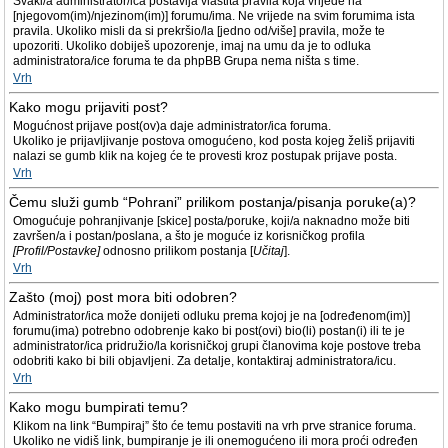
Svaki/a administrator/ica postavlja vlastita pravila koja vrijede na
[njegovom(im)/njezinom(im)] forumu/ima. Ne vrijede na svim forumima ista
pravila. Ukoliko misli da si prekršio/la [jedno od/više] pravila, može te
upozoriti. Ukoliko dobiješ upozorenje, imaj na umu da je to odluka
administratora/ice foruma te da phpBB Grupa nema ništa s time.
Vrh
Kako mogu prijaviti post?
Mogućnost prijave post(ov)a daje administrator/ica foruma.
Ukoliko je prijavljivanje postova omogućeno, kod posta kojeg želiš prijaviti
nalazi se gumb klik na kojeg će te provesti kroz postupak prijave posta.
Vrh
Čemu služi gumb “Pohrani” prilikom postanja/pisanja poruke(a)?
Omogućuje pohranjivanje [skice] posta/poruke, koji/a naknadno može biti
završen/a i postan/poslana, a što je moguće iz korisničkog profila
[Profil/Postavke]
odnosno prilikom postanja [
Učitaj
].
Vrh
Zašto (moj) post mora biti odobren?
Administrator/ica može donijeti odluku prema kojoj je na [određenom(im)]
forumu(ima) potrebno odobrenje kako bi post(ovi) bio(li) postan(i) ili te je
administrator/ica pridružio/la korisničkoj grupi članovima koje postove treba
odobriti kako bi bili objavljeni. Za detalje, kontaktiraj administratora/icu.
Vrh
Kako mogu bumpirati temu?
Klikom na link “Bumpiraj” što će temu postaviti na vrh prve stranice foruma.
Ukoliko ne vidiš link, bumpiranje je ili onemogućeno ili mora proći određen