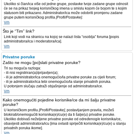
Ukoliko si član/ica više od jedne grupe, postavke tvoje zadane grupe odnosit
će se na prikaz tvojeg korisničkog imena u smislu kojom će bojom te s kojim
statusom biti prikazano. Administrator/ica može odobriti promjenu zadane
grupe putem korisničkog profila
[Profil/Postavke]
.
Vrh
Što je “Tim” link?
Link koji vodi na stranicu na kojoj se nalazi lista “osoblja” foruma [popis
administratora/ica i moderatora/ica].
Vrh
Privatne poruke
Zašto ne mogu [po]slati privatne poruke?
Tri su moguća razloga:
- ili nisi registriran(a)/prijavljen(a);
- ili je administrator/ica onemogućio/la privatne poruke za cijeli forum;
- ili je administrator/ica tebi onemogućio/la slanje privatnih poruka.
U potonjem slučaju zatraži objašnjenje od administratora/ice.
Vrh
Kako onemogućiti pojedine korisnike/ce da mi šalju privatne
poruke?
U korisničkom profilu
[Profil/Postavke]
, postavljanjem pravila, možeš
blokirati/onemogućiti korisnika(e)/cu(e) da ti šalje(u) privatne poruke.
Ukoliko dobivaš neželjene privatne poruke od određenog/e korisnika/ce,
obavijesti administratora/icu [ima ovlasti spriječiti korisnika(e)/cu(e) u slanju
privatnih poruka ikome].
Vrh