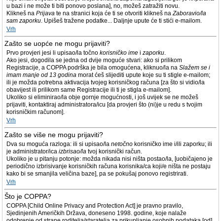
u bazi i ne može ti biti ponovo poslana], no, možeš zatražiti novu.
Klikneš na
Prijava
te na stranici koja će ti se otvoriti klikneš na
Zaboravio/la
sam zaporku
. Upišeš tražene podatke... Daljnje upute će ti stići e-mailom.
Vrh
Zašto se uopće ne mogu prijaviti?
Prvo provjeri jesi li upisao/la točno
korisničko ime
i
zaporku
.
Ako jesi, dogodila se jedna od dvije moguće stvari: ako si prilikom
Registracije, a COPPA podrška je bila omogućena, kliknuo/la na
Slažem se i
imam manje od 13 godina
morat ćeš slijediti upute koje su ti stigle e-mailom;
ili je možda potrebna aktivacija tvojeg korisničkog računa [za što si vidio/la
obavijest ili prilikom same Registracije ili ti je stigla e-mailom].
Ukoliko si eliminirao/la obje gornje mogućnosti, i još uvijek se ne možeš
prijaviti, kontaktiraj administratora/icu [da provjeri što (ni)je u redu s tvojim
korisničkim računom].
Vrh
Zašto se više ne mogu prijaviti?
Dva su moguća razloga: ili si upisao/la
netočno
korisničko ime i/ili zaporku; ili
je administrator/ica
izbrisao/la
tvoj korisnički račun.
Ukoliko je u pitanju potonje: možda nikada nisi ništa postao/la, [uobičajeno je
periodično izbrisivanje korisničkih računa korisnika/ca koji/e ništa ne postaju
kako bi se smanjila veličina baze], pa se pokušaj ponovo registrirati.
Vrh
Što je COPPA?
COPPA [Child Online Privacy and Protection Act] je pravno pravilo,
Sjedinjenih Američkih Država, doneseno 1998. godine, koje nalaže
odobrenje od strane roditelja/staratelja za prikupljanje osobnih podataka [od]