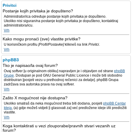
Privitci
Postanje kojih privitaka je dopušteno?
Administrator/ica određuje postanje kojih privitaka je dopušteno.
Ukoliko nisi siguran/na postanje kojih privitaka je dopušteno, kontaktiraj
administratora/icu.
Vrh
Kako mogu pronaći (sve) vlastite privitke?
U korisničkom profilu
[Profil/Postavke]
klikneš na link
Privitci
.
Vrh
phpBB3
Tko je napisao/la ovaj forum?
Ovaj softver [u originalnom obliku] napravljen je i objavljen od strane
phpBB
Grupe
. Dostupan je pod GNU General Public Licence i može biti slobodno
distribuiran [posjeti vezu u prethodnoj rečenici za detalje]. phpBB Grupa
zadržava sva autorska prava na ovaj softver.
Vrh
Zašto X mogućnost nije dostupna?
Ukoliko smatraš da neka mogućnost treba biti dodana, posjeti
phpBB Centar
Ideja
, (a) gdje možeš vidjeti [i glasovati za] već predložene ideje i/ili predložiti
vlastite.
Vrh
Koga kontaktirati u vezi zlouporabe/pravnih stvari vezanih uz
forum?