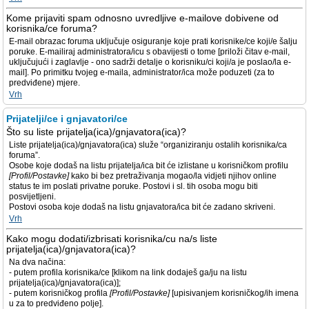
Kome prijaviti spam odnosno uvredljive e-mailove dobivene od
korisnika/ce foruma?
E-mail obrazac foruma uključuje osiguranje koje prati korisnike/ce koji/e šalju
poruke. E-mailiraj administratora/icu s obavijesti o tome [priloži čitav e-mail,
uključujući i zaglavlje - ono sadrži detalje o korisniku/ci koji/a je poslao/la e-
mail]. Po primitku tvojeg e-maila, administrator/ica može poduzeti (za to
predviđene) mjere.
Vrh
Prijatelji/ce i gnjavatori/ce
Što su liste prijatelja(ica)/gnjavatora(ica)?
Liste prijatelja(ica)/gnjavatora(ica) služe “organiziranju ostalih korisnika/ca
foruma”.
Osobe koje dodaš na listu prijatelja/ica bit će izlistane u korisničkom profilu
[Profil/Postavke]
kako bi bez pretraživanja mogao/la vidjeti njihov online
status te im poslati privatne poruke. Postovi i sl. tih osoba mogu biti
posvijetljeni.
Postovi osoba koje dodaš na listu gnjavatora/ica bit će zadano skriveni.
Vrh
Kako mogu dodati/izbrisati korisnika/cu na/s liste
prijatelja(ica)/gnjavatora(ica)?
Na dva načina:
- putem profila korisnika/ce [klikom na link dodaješ ga/ju na listu
prijatelja(ica)/gnjavatora(ica)];
- putem korisničkog profila
[Profil/Postavke]
[upisivanjem korisničkog/ih imena
u za to predviđeno polje].