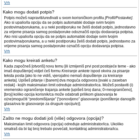
Vrh
Kako mogu dodati potpis?
Potpis možeš napraviti/uređivati u svom korisničkom profilu
[Profil/Postavke]
.
Ako si upalio/la opciju da se potpis automatski dodaje svim tvojim
postovima/porukama, a u neki post/poruku ne želiš dodati potpis, jednostavno
za vrijeme pisanja samog posta/poruke odoznačiš opciju dodavanja potpisa.
Ako nisi upalio/la opciju da se potpis automatski dodaje svim tvojim
postovima/porukama, a u neki post/poruku želiš dodati potpis, jednostavno za
vrijeme pisanja samog posta/poruke označiš opciju dodavanja potpisa.
Vrh
Kako mogu kreirati anketu?
Kada započneš [otvoriš] novu temu [ili izmijeniš prvi post postojeće teme - ako
imaš dopuštenje] vidjet ćeš formu
Kreiranje ankete
ispod okvira za pisanje
teksta posta [ako to ne vidiš, vjerojatno nemaš dopuštenje za kreiranje
anketa]. Upišeš pitanje i [barem] dva moguća odgovora [svaki u zaseban
redak] - kojih maksimalan limit određuje administrator/ica. Možeš postaviti (i)
vremensko ograničenje trajanja ankete [upišeš broj dana; 0=neograničeno],
[broj] koliko opcija korisnik/ca može odabrati prilikom glasovanja te
o(ne)mogućiti “predomišljanje” [“ponovljeno” glasovanje (poništenje danog/ih
glasa/ova te glasovanje za drugu/e opciju/e)].
Vrh
Zašto ne mogu dodati još (više) odgovora (opcija)?
Maksimalan limit odgovora (opcija) određuje administrator/ica. Ukoliko
smatraš da bi taj broj trebalo povećati, kontaktiraj administratora/icu.
Vrh