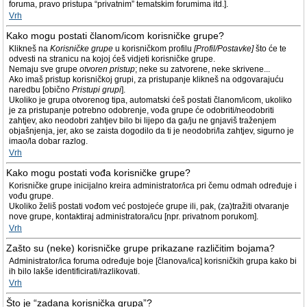
foruma, pravo pristupa “privatnim” tematskim forumima itd.].
Vrh
Kako mogu postati članom/icom korisničke grupe?
Klikneš na
Korisničke grupe
u korisničkom profilu
[Profil/Postavke]
što će te
odvesti na stranicu na kojoj ćeš vidjeti korisničke grupe.
Nemaju sve grupe
otvoren pristup
; neke su zatvorene, neke skrivene...
Ako imaš pristup korisničkoj grupi, za pristupanje klikneš na odgovarajuću
naredbu [obično
Pristupi grupi
].
Ukoliko je grupa otvorenog tipa, automatski ćeš postati članom/icom, ukoliko
je za pristupanje potrebno odobrenje, vođa grupe će odobriti/neodobriti
zahtjev, ako neodobri zahtjev bilo bi lijepo da ga/ju ne gnjaviš traženjem
objašnjenja, jer, ako se zaista dogodilo da ti je neodobri/la zahtjev, sigurno je
imao/la dobar razlog.
Vrh
Kako mogu postati vođa korisničke grupe?
Korisničke grupe inicijalno kreira administrator/ica pri čemu odmah određuje i
vođu grupe.
Ukoliko želiš postati vođom već postojeće grupe ili, pak, (za)tražiti otvaranje
nove grupe, kontaktiraj administratora/icu [npr. privatnom porukom].
Vrh
Zašto su (neke) korisničke grupe prikazane različitim bojama?
Administrator/ica foruma određuje boje [članova/ica] korisničkih grupa kako bi
ih bilo lakše identificirati/razlikovati.
Vrh
Što je “zadana korisnička grupa”?