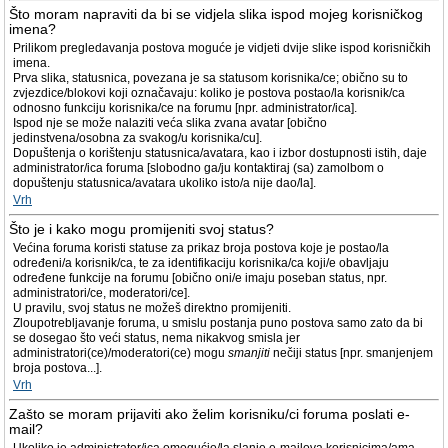
Što moram napraviti da bi se vidjela slika ispod mojeg korisničkog
imena?
Prilikom pregledavanja postova moguće je vidjeti dvije slike ispod korisničkih
imena.
Prva slika, statusnica, povezana je sa statusom korisnika/ce; obično su to
zvjezdice/blokovi koji označavaju: koliko je postova postao/la korisnik/ca
odnosno funkciju korisnika/ce na forumu [npr. administrator/ica].
Ispod nje se može nalaziti veća slika zvana avatar [obično
jedinstvena/osobna za svakog/u korisnika/cu].
Dopuštenja o korištenju statusnica/avatara, kao i izbor dostupnosti istih, daje
administrator/ica foruma [slobodno ga/ju kontaktiraj (sa) zamolbom o
dopuštenju statusnica/avatara ukoliko isto/a nije dao/la].
Vrh
Što je i kako mogu promijeniti svoj status?
Većina foruma koristi statuse za prikaz broja postova koje je postao/la
određeni/a korisnik/ca, te za identifikaciju korisnika/ca koji/e obavljaju
određene funkcije na forumu [obično oni/e imaju poseban status, npr.
administratori/ce, moderatori/ce].
U pravilu, svoj status ne možeš direktno promijeniti.
Zloupotrebljavanje foruma, u smislu postanja puno postova samo zato da bi
se dosegao što veći status, nema nikakvog smisla jer
administratori(ce)/moderatori(ce) mogu
smanjiti
nečiji status [npr. smanjenjem
broja postova...].
Vrh
Zašto se moram prijaviti ako želim korisniku/ci foruma poslati e-
mail?