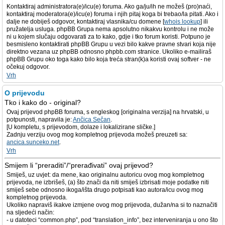
Kontaktiraj administratora(e)/icu(e) foruma. Ako ga/ju/ih ne možeš (pro)naći,
kontaktiraj moderatora(e)/icu(e) foruma i njih pitaj koga bi trebao/la pitati. Ako i
dalje ne dobiješ odgovor, kontaktiraj vlasnika/cu domene [
whois lookup
] ili
pružatelja usluga. phpBB Grupa nema apsolutno nikakvu kontrolu i ne može
ni u kojem slučaju odgovarati za to kako, gdje i tko forum koristi. Potpuno je
besmisleno kontaktirati phpBB Grupu u vezi bilo kakve pravne stvari koja nije
direktno vezana uz phpBB odnosno phpbb.com stranice. Ukoliko e-mailiraš
phpBB Grupu oko toga kako bilo koja treća stran(k)a koristi ovaj softver - ne
očekuj odgovor.
Vrh
O prijevodu
Tko i kako do - original?
Ovaj prijevod phpBB foruma, s engleskog [originalna verzija] na hrvatski, u
potpunosti, napravila je:
Ančica Sečan
.
[U kompletu, s prijevodom, dolaze i lokalizirane sličke.]
Zadnju verziju ovog mog kompletnog prijevoda možeš preuzeti sa:
ancica.sunceko.net
.
Vrh
Smijem li “preraditi”/“prerađivati” ovaj prijevod?
Smiješ, uz uvjet: da mene, kao originalnu autoricu ovog mog kompletnog
prijevoda, ne izbrišeš, (a) što znači da niti smiješ izbrisati moje podatke niti
smiješ sebe odnosno ikoga/išta drugo potpisati kao autora/icu ovog mog
kompletnog prijevoda.
Ukoliko napraviš ikakve izmjene ovog mog prijevoda, dužan/na si to naznačiti
na sljedeći način:
- u datoteci “common.php”, pod “translation_info”, bez interveniranja u ono što