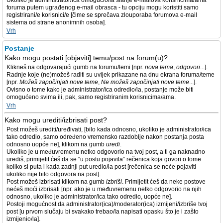
Ukoliko je administrator/ica omogućio/la slanje e-mailova korisnicima/ama
foruma putem ugrađenog e-mail obrasca - tu opciju mogu koristiti samo
registrirani/e korisnici/e [čime se sprečava zlouporaba forumova e-mail
sistema od strane anonimnih osoba].
Vrh
Postanje
Kako mogu postati [objaviti] temu/post na forum(u)?
Klikneš na odgovarajući gumb na forumu/temi [npr.
nova tema
,
odgovori
...].
Radnje koje (ne)možeš raditi su uvijek prikazane na dnu ekrana foruma/teme
[npr.
Možeš započinjati nove teme
,
Ne možeš započinjati nove teme
...].
Ovisno o tome kako je administrator/ica odredio/la, postanje može biti
omogućeno svima ili, pak, samo registriranim korisnicima/ama.
Vrh
Kako mogu urediti/izbrisati post?
Post možeš urediti/uređivati, [bilo kada odnosno, ukoliko je administrator/ica
tako odredio, samo određeno vremensko razdoblje nakon postanja posta
odnosno uopće ne], klikom na gumb
uredi
.
Ukoliko je u međuvremenu netko odgovorio na tvoj post, a ti ga naknadno
urediš, primijetit ćeš da se “u postu pojavila” rečenica koja govori o tome
koliko si puta i kada zadnji put uredio/la post [rečenica se neće pojaviti
ukoliko nije bilo odgovora na post].
Post možeš izbrisati klikom na gumb
izbriši
. Primijetit ćeš da neke postove
nećeš moći izbrisati [npr. ako je u međuvremenu netko odgovorio na njih
odnosno, ukoliko je administrator/ica tako odredio, uopće ne].
Postoji mogućnost da administrator(ica)/moderator(ica) izmijeni/izbriše tvoj
post [u prvom slučaju bi svakako trebao/la napisati opasku što je i zašto
izmijenio/la].