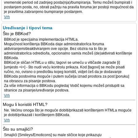
vremenski period od zadnjeg posta(nja)/bumpiranja. Temu možeš bumpirati i
postanjem posta, no, obrati pažnju na pravila foruma jer postoji mogućnost da
je pravilima zabranjeno bumpiranje postanjem.
Vrh
Uređivanje i tipovi tema
Što je BBKod?
BBKod je specijalna implementacija HTMLa.
Mogućnost korištenja BBKoda daje administrator/ica foruma
aktiviranjem/deaktiviranjem ove opcije. Bez obzira na to što je
administrator/ica odredio/la, opcionalno sam/a možeš (de)aktivirati korištenje
BBKoda.
BBKod je sličan HTMLu u stilu; tagovi se umeću u vitičaste zagrade [i]
[umjesto <i>] - što nudi veću kontrolu prikaza. Kod [tagovi] se može pisati
ručno, no, ovisno o predlošku kojeg koristiš, vidjet ćeš da je dodavanje
BBKoda postovima moguće i putem sučelja iznad prostora za post [poruku]
na obrascu za pisanje postova.
Za više informacija o BBKodu pogledaj Vodič kojemu možeš pristupiti sa
stranice za pisanje/uređivanje postova.
Vrh
Mogu li koristiti HTML?
Ne. Većinu onoga što je moguće dobiti/prikazati korištenjem HTMLa moguće
je dobiti/prikazati i korištenjem BBKoda.
Vrh
Što su smajlići?
Smajlići [Smileys/Emoticons] su male sličice koje
prikazuju