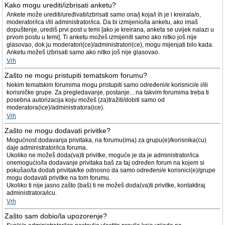
Kako mogu urediti/izbrisati anketu?
Ankete može urediti/uređivati/izbrisati samo ona/j koja/i ih je i kreirala/o,
moderator/ica i/ili administrator/ica. Da bi izmijenio/la anketu, ako imaš
dopuštenje, urediš prvi post u temi [ako je kreirana, anketa se uvijek nalazi u
prvom postu u temi]. Ti anketu možeš izmijeniti samo ako nitko još nije
glasovao, dok ju moderatori(ce)/administratori(ce), mogu mijenjati bilo kada.
Anketu možeš izbrisati samo ako nitko još nije glasovao.
Vrh
Zašto ne mogu pristupiti tematskom forumu?
Nekim tematskim forumima mogu pristupiti samo određeni/e korisnici/e i/ili
korisničke grupe. Za pregledavanje, postanje... na takvim forumima treba ti
posebna autorizacija koju možeš (za)tražiti/dobiti samo od
moderatora(ice)/administratora(ice).
Vrh
Zašto ne mogu dodavati privitke?
Mogućnost dodavanja privitaka, na forumu(ima) za grupu(e)/korisnika(cu)
daje administrator/ica foruma.
Ukoliko ne možeš doda(va)ti privitke, moguće je da je administrator/ica
onemogućio/la dodavanje privitaka baš za taj određen forum na kojem si
pokušao/la dodati privitak/ke odnosno da samo određeni/e korisnici(e)/grupe
mogu dodavati privitke na tom forumu.
Ukoliko ti nije jasno zašto (baš) ti ne možeš doda(va)ti privitke, kontaktiraj
administratora/icu.
Vrh
Zašto sam dobio/la upozorenje?