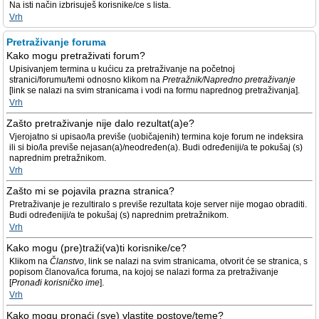
Na isti način izbrisuješ korisnike/ce s lista.
Vrh
Pretraživanje foruma
Kako mogu pretraživati forum?
Upisivanjem termina u kućicu za pretraživanje na početnoj
stranici/forumu/temi odnosno klikom na
Pretražnik/Napredno pretraživanje
[link se nalazi na svim stranicama i vodi na formu naprednog pretraživanja].
Vrh
Zašto pretraživanje nije dalo rezultat(a)e?
Vjerojatno si upisao/la previše (uobičajenih) termina koje forum ne indeksira
ili si bio/la previše nejasan(a)/neodređen(a). Budi određeniji/a te pokušaj (s)
naprednim pretražnikom.
Vrh
Zašto mi se pojavila prazna stranica?
Pretraživanje je rezultiralo s previše rezultata koje server nije mogao obraditi.
Budi određeniji/a te pokušaj (s) naprednim pretražnikom.
Vrh
Kako mogu (pre)traži(va)ti korisnike/ce?
Klikom na
Članstvo
, link se nalazi na svim stranicama, otvorit će se stranica, s
popisom članova/ica foruma, na kojoj se nalazi forma za pretraživanje
[
Pronađi korisničko ime
].
Vrh
Kako mogu pronaći (sve) vlastite postove/teme?