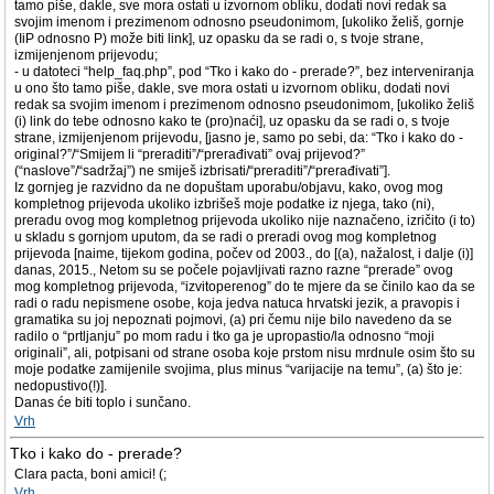
tamo piše, dakle, sve mora ostati u izvornom obliku, dodati novi redak sa
svojim imenom i prezimenom odnosno pseudonimom, [ukoliko želiš, gornje
(IiP odnosno P) može biti link], uz opasku da se radi o, s tvoje strane,
izmijenjenom prijevodu;
- u datoteci “help_faq.php”, pod “Tko i kako do - prerade?”, bez interveniranja
u ono što tamo piše, dakle, sve mora ostati u izvornom obliku, dodati novi
redak sa svojim imenom i prezimenom odnosno pseudonimom, [ukoliko želiš
(i) link do tebe odnosno kako te (pro)naći], uz opasku da se radi o, s tvoje
strane, izmijenjenom prijevodu, [jasno je, samo po sebi, da: “Tko i kako do -
original?”/“Smijem li “preraditi”/“prerađivati” ovaj prijevod?”
(“naslove”/“sadržaj”) ne smiješ izbrisati/“preraditi”/“prerađivati”].
Iz gornjeg je razvidno da ne dopuštam uporabu/objavu, kako, ovog mog
kompletnog prijevoda ukoliko izbrišeš moje podatke iz njega, tako (ni),
preradu ovog mog kompletnog prijevoda ukoliko nije naznačeno, izričito (i to)
u skladu s gornjom uputom, da se radi o preradi ovog mog kompletnog
prijevoda [naime, tijekom godina, počev od 2003., do [(a), nažalost, i dalje (i)]
danas, 2015., Netom su se počele pojavljivati razno razne “prerade” ovog
mog kompletnog prijevoda, “izvitoperenog” do te mjere da se činilo kao da se
radi o radu nepismene osobe, koja jedva natuca hrvatski jezik, a pravopis i
gramatika su joj nepoznati pojmovi, (a) pri čemu nije bilo navedeno da se
radilo o “prtljanju” po mom radu i tko ga je upropastio/la odnosno “moji
originali”, ali, potpisani od strane osoba koje prstom nisu mrdnule osim što su
moje podatke zamijenile svojima, plus minus “varijacije na temu”, (a) što je:
nedopustivo(!)].
Danas će biti toplo i sunčano.
Vrh
Tko i kako do - prerade?
Clara pacta, boni amici! (;
Vrh