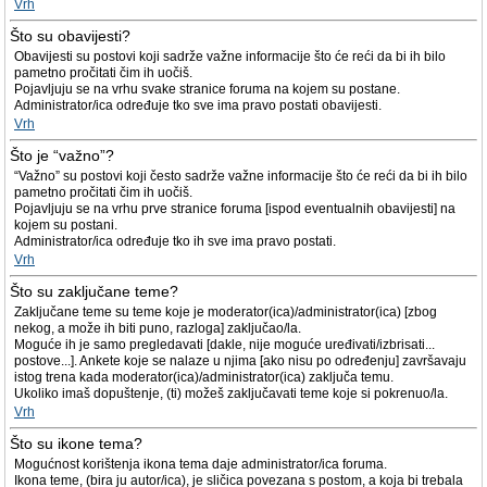
Vrh
Što su obavijesti?
Obavijesti su postovi koji sadrže važne informacije što će reći da bi ih bilo
pametno pročitati čim ih uočiš.
Pojavljuju se na vrhu svake stranice foruma na kojem su postane.
Administrator/ica određuje tko sve ima pravo postati obavijesti.
Vrh
Što je “važno”?
“Važno” su postovi koji često sadrže važne informacije što će reći da bi ih bilo
pametno pročitati čim ih uočiš.
Pojavljuju se na vrhu prve stranice foruma [ispod eventualnih obavijesti] na
kojem su postani.
Administrator/ica određuje tko ih sve ima pravo postati.
Vrh
Što su zaključane teme?
Zaključane teme su teme koje je moderator(ica)/administrator(ica) [zbog
nekog, a može ih biti puno, razloga] zaključao/la.
Moguće ih je samo pregledavati [dakle, nije moguće uređivati/izbrisati...
postove...]. Ankete koje se nalaze u njima [ako nisu po određenju] završavaju
istog trena kada moderator(ica)/administrator(ica) zaključa temu.
Ukoliko imaš dopuštenje, (ti) možeš zaključavati teme koje si pokrenuo/la.
Vrh
Što su ikone tema?
Mogućnost korištenja ikona tema daje administrator/ica foruma.
Ikona teme, (bira ju autor/ica), je sličica povezana s postom, a koja bi trebala