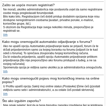
Zašto se uopće moram registrirati?
Ne moraš, ukoliko administrator/ica nije postavio/la uvjet da samo registrirane
osobe mogu pregledavati forum/postati.
Bilo kako bilo, Registracijom ćeš dobiti pristup dodatnim opcijama koje nisu
dostupne neregistriranim osobama [avatari, privatne poruke, e-mailovi,
korisničke grupe, itd.].
S obzirom da Registracija traje svega nekoliko minuta, preporučljivo je
registrirati se.
Vrh
Kako mogu onemogućiti automatsko odjavljivanje s foruma?
Ako ne upališ opciju
Automatsko prijavljivanje
kada se prijaviš, forum će te
držati prijavljenim/om samo za tvojeg boravka na forumu [odjavit će te kad
odeš s foruma]. To sprečava zlouporabu tvojeg korisničkog računa.
Da bi ostao/la prijavljen/a, upališ opciju
Automatsko prijavljivanje
prilikom
prijavljivanja [što nije preporučljivo ako forumu pristupaš s tuđeg, a ne sa
svojeg računala].
Spomenuta opcija je vidljiva samo ukoliko ju je administrator/ica omogućio/la.
Vrh
Kako mogu onemogućiti pojavu mog korisničkog imena na online
popisu?
U Profilu upališ opciju
Sakrij moj online status (Postavke)
[čime ćeš (p)ostati
vidljiv/a samo sebi i administratoru/ici, a za ostale ćeš postati skriven/a].
Vrh
Što ako izgubim zaporku?
Nije smak svijeta! Jest da je tvoja trenutna zaporka izgubljena [jer je kriptirana