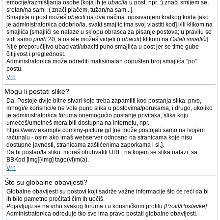
emocije/razmišljanja osobe [koja ih je
ubacila
u post, npr. :) znači smijem se,
sretan/na sam, :( znači plačem, tužan/na sam...].
Smajliće u post možeš
ubaciti
na dva načina: upisivanjem kratkog koda [ako
je administrator/ica odobrio/la, svaki smajlić ima svoj vlastiti kod] i/ili klikom na
smajlića [smajlići se nalaze u sklopu obrasca za pisanje postova; u pravilu se
vidi samo
prvih
20, a ostale možeš vidjeti (i
ubaciti
) klikom na
Ostali smajlići
].
Nije preporučljivo ubacivati/ubaciti puno smajlića u post jer se time gube
čitljivost i preglednost.
Administrator/ica može odrediti maksimalan dopušten broj smajlića “po”
postu.
Vrh
Mogu li postati slike?
Da. Postoje dvije bitne stvari koje treba zapamtiti kod postanja slika: prvo,
mnogi/e korisnici/e ne vole puno slika u postovima/porukama, i drugo, ukoliko
je administrator/ica foruma onemogućio postanje privitaka, slika koju
umećeš/umetneš mora biti dostupna na Internetu, npr.
https://www.example.com/my-picture.gif [ne može postojati samo na tvojem
računalu - osim ako imaš webserver odnosno na stranicama koje nisu
dostupne javnosti, stranicama zaštićenima zaporkama i sl.].
Da bi postao/la sliku: moraš obuhvatiti URL, na kojem se slika nalazi, sa
BBKod [img][/img] tago(vi)m(a).
Vrh
Što su globalne obavijesti?
Globalne obavijesti su postovi koji sadrže važne informacije što će reći da bi
ih bilo pametno pročitati čim ih uočiš.
Pojavljuju se na vrhu svakog foruma i u korisničkom profilu
[Profil/Postavke]
.
Administrator/ica određuje tko sve ima pravo postati globalne obavijesti.