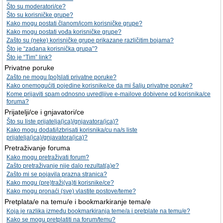
Što su moderatori/ce?
Što su korisničke grupe?
Kako mogu postati članom/icom korisničke grupe?
Kako mogu postati vođa korisničke grupe?
Zašto su (neke) korisničke grupe prikazane različitim bojama?
Što je “zadana korisnička grupa”?
Što je “Tim” link?
Privatne poruke
Zašto ne mogu [po]slati privatne poruke?
Kako onemogućiti pojedine korisnike/ce da mi šalju privatne poruke?
Kome prijaviti spam odnosno uvredljive e-mailove dobivene od korisnika/ce
foruma?
Prijatelji/ce i gnjavatori/ce
Što su liste prijatelja(ica)/gnjavatora(ica)?
Kako mogu dodati/izbrisati korisnika/cu na/s liste
prijatelja(ica)/gnjavatora(ica)?
Pretraživanje foruma
Kako mogu pretraživati forum?
Zašto pretraživanje nije dalo rezultat(a)e?
Zašto mi se pojavila prazna stranica?
Kako mogu (pre)traži(va)ti korisnike/ce?
Kako mogu pronaći (sve) vlastite postove/teme?
Pretplata/e na temu/e i bookmarkiranje tema/e
Koja je razlika između bookmarkiranja teme/a i pretplate na temu/e?
Kako se mogu pretplatiti na forum/temu?