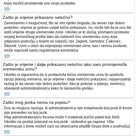
kojoj možeš promijenite sve svoje postavke.
Vrh
Zašto je vrijeme prikazano netočno?
Zanemarimo li mogućnost, što se vrlo rijetko događa, da server nije dobro
podešen, vrijeme je gotovo uvijek točno prikazano, no, može biti da je ono što
vidiš vrijeme
druge vremenske zone
. Ukoliko je to slučaj, promijeni postavke
svojeg korisničkog profila tako da izabereš onu vremensku zonu koja
odgovara području u kojem se nalaziš, npr. Zagreb, Samobor, Čakovec,
Šibenik. Uzmi u obzir da mijenjanje vremenske zone, kao i većinu postavki,
može napraviti samo registrirani/a korisnik/ca.
Vrh
Zašto je vrijeme i dalje prikazano netočno iako sam promijenio/la
vremensku zonu?
Ukoliko si siguran/na da si postavio/la točnu
vremensku zonu
te upalio/la
opciju
ljetnog vremena
, ali je vrijeme i dalje netočno prikazano, najvjerojatniji
razlog je da server nije dobro podešen. Ako je potonje u pitanju, molim(o),
obavijesti administratora/icu kako bi ispravio/la grešku.
Vrh
Zašto mog jezika nema na popisu?
Dva su moguća razloga: ili administrator/ica
nije instalirao/la
tvoj jezik ili forum
nije preveden
na tvoj jezik.
Pitaj administratora/icu foruma može li instalirati jezični paket koji želiš.
Ukoliko ne postoji prijevod na tvoj jezik - slobodno ga napravi. Više
informacija o tome možeš naći na stranicama phpBB Grupe [link u podnožju].
Vrh