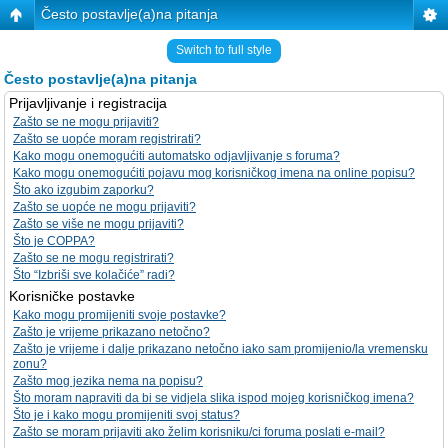
Često postavlje(a)na pitanja
Switch to full style
Često postavlje(a)na pitanja
Prijavljivanje i registracija
Zašto se ne mogu prijaviti?
Zašto se uopće moram registrirati?
Kako mogu onemogućiti automatsko odjavljivanje s foruma?
Kako mogu onemogućiti pojavu mog korisničkog imena na online popisu?
Što ako izgubim zaporku?
Zašto se uopće ne mogu prijaviti?
Zašto se više ne mogu prijaviti?
Što je COPPA?
Zašto se ne mogu registrirati?
Što “Izbriši sve kolačiće” radi?
Korisničke postavke
Kako mogu promijeniti svoje postavke?
Zašto je vrijeme prikazano netočno?
Zašto je vrijeme i dalje prikazano netočno iako sam promijenio/la vremensku
zonu?
Zašto mog jezika nema na popisu?
Što moram napraviti da bi se vidjela slika ispod mojeg korisničkog imena?
Što je i kako mogu promijeniti svoj status?
Zašto se moram prijaviti ako želim korisniku/ci foruma poslati e-mail?