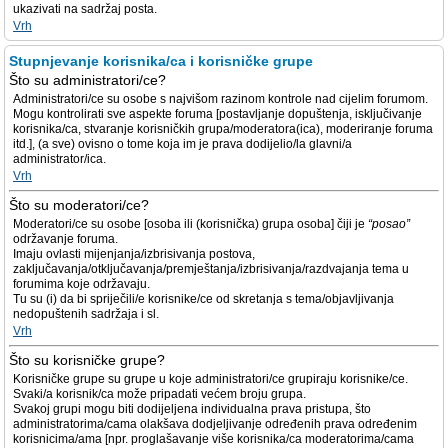
ukazivati na sadržaj posta.
Vrh
Stupnjevanje korisnika/ca i korisničke grupe
Što su administratori/ce?
Administratori/ce su osobe s najvišom razinom kontrole nad cijelim forumom.
Mogu kontrolirati sve aspekte foruma [postavljanje dopuštenja, isključivanje
korisnika/ca, stvaranje korisničkih grupa/moderatora(ica), moderiranje foruma
itd.], (a sve) ovisno o tome koja im je prava dodijelio/la glavni/a
administrator/ica.
Vrh
Što su moderatori/ce?
Moderatori/ce su osobe [osoba ili (korisnička) grupa osoba] čiji je
“posao”
održavanje foruma.
Imaju ovlasti mijenjanja/izbrisivanja postova,
zaključavanja/otključavanja/premještanja/izbrisivanja/razdvajanja tema u
forumima koje održavaju.
Tu su (i) da bi spriječili/e korisnike/ce od skretanja s tema/objavljivanja
nedopuštenih sadržaja i sl.
Vrh
Što su korisničke grupe?
Korisničke grupe su grupe u koje administratori/ce grupiraju korisnike/ce.
Svaki/a korisnik/ca može pripadati većem broju grupa.
Svakoj grupi mogu biti dodijeljena individualna prava pristupa, što
administratorima/cama olakšava dodjeljivanje određenih prava određenim
korisnicima/ama [npr. proglašavanje više korisnika/ca moderatorima/cama