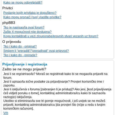
Kako se mogu odpretplatiti?
Privitci
Postanje kojih privitaka je dopušteno?
Kako mogu pronaći (sve) vlastite privitke?
phpBB3
Tko je napisao/la ovaj forum?
Zašto X mogućnost nije dostupna?
Koga kontaktirati u vezi zlouporabe/pravnih stvari vezanih uz forum?
O prijevodu
Tko i kako do - original?
Smijem li “preraditi”/“prerađivati” ovaj prijevod?
Tko i kako do - prerade?
Prijavljivanje i registracija
Zašto se ne mogu prijaviti?
Jesi li se
registrirao/la
? Moraš se registrirati kako bi se mogao/la prijaviti na
forum.
Jesi li upisao/la
točne podatke
za prijavljivanje? Provjeri korisničko ime i
zaporku.
Jesi li
isključen/a
s foruma [zabranjen ti je pristup]? Ako jesi, [kod prijavljivanja
ćeš vidjeti poruku o tome], kontaktiraj administratora/icu kako bi saznao/la
razlog(e) isključenja.
Ukoliko si eliminirao/la sve tri gornje mogućnosti, i još uvijek se ne možeš
prijaviti, kontaktiraj administratora/icu [da provjeri što (ni)je u redu s tvojim
korisničkim računom].
Vrh