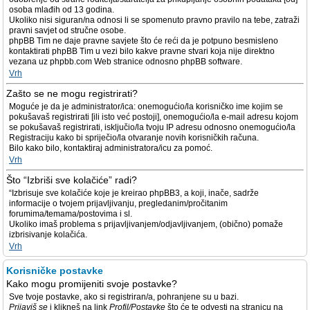
osoba mlađih od 13 godina.
Ukoliko nisi siguran/na odnosi li se spomenuto pravno pravilo na tebe, zatraži
pravni savjet od stručne osobe.
phpBB Tim ne daje pravne savjete što će reći da je potpuno besmisleno
kontaktirati phpBB Tim u vezi bilo kakve pravne stvari koja nije direktno
vezana uz phpbb.com Web stranice odnosno phpBB software.
Vrh
Zašto se ne mogu registrirati?
Moguće je da je administrator/ica: onemogućio/la korisničko ime kojim se
pokušavaš registrirati [ili isto već postoji], onemogućio/la e-mail adresu kojom
se pokušavaš registrirati, isključio/la tvoju IP adresu odnosno onemogućio/la
Registraciju kako bi spriječio/la otvaranje novih korisničkih računa.
Bilo kako bilo, kontaktiraj administratora/icu za pomoć.
Vrh
Što “Izbriši sve kolačiće” radi?
“Izbrisuje sve kolačiće koje je kreirao phpBB3, a koji, inače, sadrže
informacije o tvojem prijavljivanju, pregledanim/pročitanim
forumima/temama/postovima i sl.
Ukoliko imaš problema s prijavljivanjem/odjavljivanjem, (obično) pomaže
izbrisivanje kolačića.
Vrh
Korisničke postavke
Kako mogu promijeniti svoje postavke?
Sve tvoje postavke, ako si registriran/a, pohranjene su u bazi.
Prijaviš se
i klikneš na link
Profil/Postavke
što će te odvesti na stranicu na