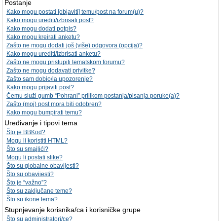
Postanje
Kako mogu postati [objaviti] temu/post na forum(u)?
Kako mogu urediti/izbrisati post?
Kako mogu dodati potpis?
Kako mogu kreirati anketu?
Zašto ne mogu dodati još (više) odgovora (opcija)?
Kako mogu urediti/izbrisati anketu?
Zašto ne mogu pristupiti tematskom forumu?
Zašto ne mogu dodavati privitke?
Zašto sam dobio/la upozorenje?
Kako mogu prijaviti post?
Čemu služi gumb “Pohrani” prilikom postanja/pisanja poruke(a)?
Zašto (moj) post mora biti odobren?
Kako mogu bumpirati temu?
Uređivanje i tipovi tema
Što je BBKod?
Mogu li koristiti HTML?
Što su smajlići?
Mogu li postati slike?
Što su globalne obavijesti?
Što su obavijesti?
Što je “važno”?
Što su zaključane teme?
Što su ikone tema?
Stupnjevanje korisnika/ca i korisničke grupe
Što su administratori/ce?