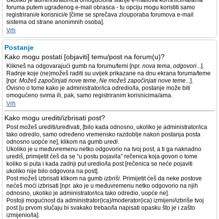
Ukoliko je administrator/ica omogućio/la slanje e-mailova korisnicima/ama
foruma putem ugrađenog e-mail obrasca - tu opciju mogu koristiti samo
registrirani/e korisnici/e [čime se sprečava zlouporaba forumova e-mail
sistema od strane anonimnih osoba].
Vrh
Postanje
Kako mogu postati [objaviti] temu/post na forum(u)?
Klikneš na odgovarajući gumb na forumu/temi [npr.
nova tema
,
odgovori
...].
Radnje koje (ne)možeš raditi su uvijek prikazane na dnu ekrana foruma/teme
[npr.
Možeš započinjati nove teme
,
Ne možeš započinjati nove teme
...].
Ovisno o tome kako je administrator/ica odredio/la, postanje može biti
omogućeno svima ili, pak, samo registriranim korisnicima/ama.
Vrh
Kako mogu urediti/izbrisati post?
Post možeš urediti/uređivati, [bilo kada odnosno, ukoliko je administrator/ica
tako odredio, samo određeno vremensko razdoblje nakon postanja posta
odnosno uopće ne], klikom na gumb
uredi
.
Ukoliko je u međuvremenu netko odgovorio na tvoj post, a ti ga naknadno
urediš, primijetit ćeš da se “u postu pojavila” rečenica koja govori o tome
koliko si puta i kada zadnji put uredio/la post [rečenica se neće pojaviti
ukoliko nije bilo odgovora na post].
Post možeš izbrisati klikom na gumb
izbriši
. Primijetit ćeš da neke postove
nećeš moći izbrisati [npr. ako je u međuvremenu netko odgovorio na njih
odnosno, ukoliko je administrator/ica tako odredio, uopće ne].
Postoji mogućnost da administrator(ica)/moderator(ica) izmijeni/izbriše tvoj
post [u prvom slučaju bi svakako trebao/la napisati opasku što je i zašto
izmijenio/la].