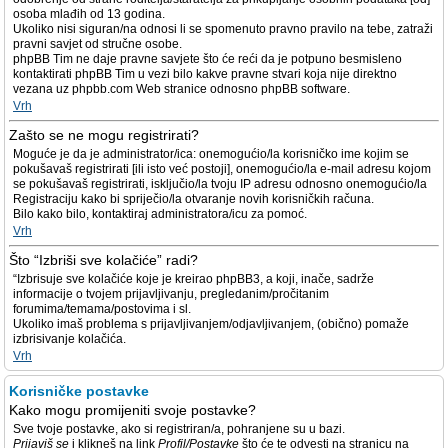
osoba mlađih od 13 godina.
Ukoliko nisi siguran/na odnosi li se spomenuto pravno pravilo na tebe, zatraži
pravni savjet od stručne osobe.
phpBB Tim ne daje pravne savjete što će reći da je potpuno besmisleno
kontaktirati phpBB Tim u vezi bilo kakve pravne stvari koja nije direktno
vezana uz phpbb.com Web stranice odnosno phpBB software.
Vrh
Zašto se ne mogu registrirati?
Moguće je da je administrator/ica: onemogućio/la korisničko ime kojim se
pokušavaš registrirati [ili isto već postoji], onemogućio/la e-mail adresu kojom
se pokušavaš registrirati, isključio/la tvoju IP adresu odnosno onemogućio/la
Registraciju kako bi spriječio/la otvaranje novih korisničkih računa.
Bilo kako bilo, kontaktiraj administratora/icu za pomoć.
Vrh
Što “Izbriši sve kolačiće” radi?
“Izbrisuje sve kolačiće koje je kreirao phpBB3, a koji, inače, sadrže
informacije o tvojem prijavljivanju, pregledanim/pročitanim
forumima/temama/postovima i sl.
Ukoliko imaš problema s prijavljivanjem/odjavljivanjem, (obično) pomaže
izbrisivanje kolačića.
Vrh
Korisničke postavke
Kako mogu promijeniti svoje postavke?
Sve tvoje postavke, ako si registriran/a, pohranjene su u bazi.
Prijaviš se
i klikneš na link
Profil/Postavke
što će te odvesti na stranicu na