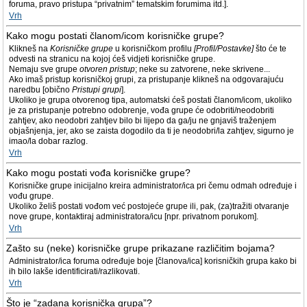
foruma, pravo pristupa “privatnim” tematskim forumima itd.].
Vrh
Kako mogu postati članom/icom korisničke grupe?
Klikneš na
Korisničke grupe
u korisničkom profilu
[Profil/Postavke]
što će te
odvesti na stranicu na kojoj ćeš vidjeti korisničke grupe.
Nemaju sve grupe
otvoren pristup
; neke su zatvorene, neke skrivene...
Ako imaš pristup korisničkoj grupi, za pristupanje klikneš na odgovarajuću
naredbu [obično
Pristupi grupi
].
Ukoliko je grupa otvorenog tipa, automatski ćeš postati članom/icom, ukoliko
je za pristupanje potrebno odobrenje, vođa grupe će odobriti/neodobriti
zahtjev, ako neodobri zahtjev bilo bi lijepo da ga/ju ne gnjaviš traženjem
objašnjenja, jer, ako se zaista dogodilo da ti je neodobri/la zahtjev, sigurno je
imao/la dobar razlog.
Vrh
Kako mogu postati vođa korisničke grupe?
Korisničke grupe inicijalno kreira administrator/ica pri čemu odmah određuje i
vođu grupe.
Ukoliko želiš postati vođom već postojeće grupe ili, pak, (za)tražiti otvaranje
nove grupe, kontaktiraj administratora/icu [npr. privatnom porukom].
Vrh
Zašto su (neke) korisničke grupe prikazane različitim bojama?
Administrator/ica foruma određuje boje [članova/ica] korisničkih grupa kako bi
ih bilo lakše identificirati/razlikovati.
Vrh
Što je “zadana korisnička grupa”?