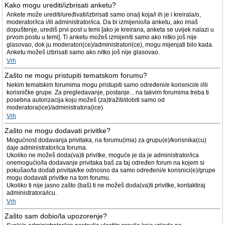
Kako mogu urediti/izbrisati anketu?
Ankete može urediti/uređivati/izbrisati samo ona/j koja/i ih je i kreirala/o,
moderator/ica i/ili administrator/ica. Da bi izmijenio/la anketu, ako imaš
dopuštenje, urediš prvi post u temi [ako je kreirana, anketa se uvijek nalazi u
prvom postu u temi]. Ti anketu možeš izmijeniti samo ako nitko još nije
glasovao, dok ju moderatori(ce)/administratori(ce), mogu mijenjati bilo kada.
Anketu možeš izbrisati samo ako nitko još nije glasovao.
Vrh
Zašto ne mogu pristupiti tematskom forumu?
Nekim tematskim forumima mogu pristupiti samo određeni/e korisnici/e i/ili
korisničke grupe. Za pregledavanje, postanje... na takvim forumima treba ti
posebna autorizacija koju možeš (za)tražiti/dobiti samo od
moderatora(ice)/administratora(ice).
Vrh
Zašto ne mogu dodavati privitke?
Mogućnost dodavanja privitaka, na forumu(ima) za grupu(e)/korisnika(cu)
daje administrator/ica foruma.
Ukoliko ne možeš doda(va)ti privitke, moguće je da je administrator/ica
onemogućio/la dodavanje privitaka baš za taj određen forum na kojem si
pokušao/la dodati privitak/ke odnosno da samo određeni/e korisnici(e)/grupe
mogu dodavati privitke na tom forumu.
Ukoliko ti nije jasno zašto (baš) ti ne možeš doda(va)ti privitke, kontaktiraj
administratora/icu.
Vrh
Zašto sam dobio/la upozorenje?