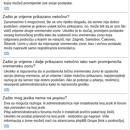
kojoj možeš promijenite sve svoje postavke.
Vrh
Zašto je vrijeme prikazano netočno?
Zanemarimo li mogućnost, što se vrlo rijetko događa, da server nije dobro
podešen, vrijeme je gotovo uvijek točno prikazano, no, može biti da je ono što
vidiš vrijeme
druge vremenske zone
. Ukoliko je to slučaj, promijeni postavke
svojeg korisničkog profila tako da izabereš onu vremensku zonu koja
odgovara području u kojem se nalaziš, npr. Zagreb, Samobor, Čakovec,
Šibenik. Uzmi u obzir da mijenjanje vremenske zone, kao i većinu postavki,
može napraviti samo registrirani/a korisnik/ca.
Vrh
Zašto je vrijeme i dalje prikazano netočno iako sam promijenio/la
vremensku zonu?
Ukoliko si siguran/na da si postavio/la točnu
vremensku zonu
te upalio/la
opciju
ljetnog vremena
, ali je vrijeme i dalje netočno prikazano, najvjerojatniji
razlog je da server nije dobro podešen. Ako je potonje u pitanju, molim(o),
obavijesti administratora/icu kako bi ispravio/la grešku.
Vrh
Zašto mog jezika nema na popisu?
Dva su moguća razloga: ili administrator/ica
nije instalirao/la
tvoj jezik ili forum
nije preveden
na tvoj jezik.
Pitaj administratora/icu foruma može li instalirati jezični paket koji želiš.
Ukoliko ne postoji prijevod na tvoj jezik - slobodno ga napravi. Više
informacija o tome možeš naći na stranicama phpBB Grupe [link u podnožju].
Vrh