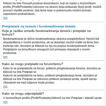
Klikom na link
Pronađi postove korisnika/ce
, koji se nalazi u korisničkom
profilu
[Profil/Postavke]
odnosno na stranici koja prikazuje (tvoj) profil, možeš
pronaći vlastite postove, dok teme koje si pokrenuo/la možeš pronaći
naprednim pretražnikom.
Vrh
Pretplata/e na temu/e i bookmarkiranje tema/e
Koja je razlika između bookmarkiranja teme/a i pretplate na
temu/e?
Bookmarkiranje je slično bookmarkiranju stranica preglednikom. Nećeš biti
obaviješten/a o novim postovima, ali se (kasnije) možeš vratiti na temu bez
traženja iste, dovoljno je kliknuti na nju na popisu bookmarkiranih tema.
Pretplatom na temu/forum omogućit ćeš primanje obavijesti o novim
postovima.
Vrh
Kako se mogu pretplatiti na forum/temu?
Kako bi se pretplatio/la na forum, prilikom pregledavanja foruma, dovoljno je
kliknuti na link
Pretplati se
.
Kako bi se pretplatio/la na temu, prilikom pregledavanja teme, dovoljno je
kliknuti na link
Pretplati se
odnosno prilikom postanja posta, upaliti opciju
Obavijesti me kad odgovor bude postan
.
Vrh
Kako se mogu odpretplatiti?
U korisničkom profilu
[Profil/Postavke]
klikneš na link
Pretplate
i slijediš upute.
Vrh