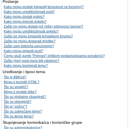
Postanje
Kako mogu postati [objaviti] temu/post na forum(u)?
Kako mogu urediti/izbrisati post?
Kako mogu dodati potpis?
Kako mogu kreirati anketu?
Zašto ne mogu dodati još (više) odgovora (opcija)?
Kako mogu urediti/izbrisati anketu?
Zašto ne mogu pristupiti tematskom forumu?
Zašto ne mogu dodavati privitke?
Zašto sam dobio/la upozorenje?
Kako mogu prijaviti post?
Čemu služi gumb “Pohrani” prilikom postanja/pisanja poruke(a)?
Zašto (moj) post mora biti odobren?
Kako mogu bumpirati temu?
Uređivanje i tipovi tema
Što je BBKod?
Mogu li koristiti HTML?
Što su smajlići?
Mogu li postati slike?
Što su globalne obavijesti?
Što su obavijesti?
Što je “važno”?
Što su zaključane teme?
Što su ikone tema?
Stupnjevanje korisnika/ca i korisničke grupe
Što su administratori/ce?