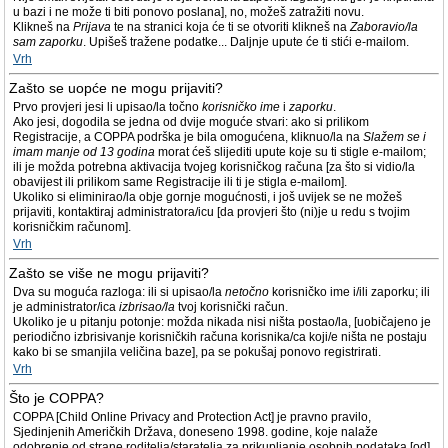
u bazi i ne može ti biti ponovo poslana], no, možeš zatražiti novu.
Klikneš na
Prijava
te na stranici koja će ti se otvoriti klikneš na
Zaboravio/la
sam zaporku
. Upišeš tražene podatke... Daljnje upute će ti stići e-mailom.
Vrh
Zašto se uopće ne mogu prijaviti?
Prvo provjeri jesi li upisao/la točno
korisničko ime
i
zaporku
.
Ako jesi, dogodila se jedna od dvije moguće stvari: ako si prilikom
Registracije, a COPPA podrška je bila omogućena, kliknuo/la na
Slažem se i
imam manje od 13 godina
morat ćeš slijediti upute koje su ti stigle e-mailom;
ili je možda potrebna aktivacija tvojeg korisničkog računa [za što si vidio/la
obavijest ili prilikom same Registracije ili ti je stigla e-mailom].
Ukoliko si eliminirao/la obje gornje mogućnosti, i još uvijek se ne možeš
prijaviti, kontaktiraj administratora/icu [da provjeri što (ni)je u redu s tvojim
korisničkim računom].
Vrh
Zašto se više ne mogu prijaviti?
Dva su moguća razloga: ili si upisao/la
netočno
korisničko ime i/ili zaporku; ili
je administrator/ica
izbrisao/la
tvoj korisnički račun.
Ukoliko je u pitanju potonje: možda nikada nisi ništa postao/la, [uobičajeno je
periodično izbrisivanje korisničkih računa korisnika/ca koji/e ništa ne postaju
kako bi se smanjila veličina baze], pa se pokušaj ponovo registrirati.
Vrh
Što je COPPA?
COPPA [Child Online Privacy and Protection Act] je pravno pravilo,
Sjedinjenih Američkih Država, doneseno 1998. godine, koje nalaže
odobrenje od strane roditelja/staratelja za prikupljanje osobnih podataka [od]