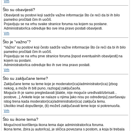
Vrh
Što su obavijesti?
Obavijesti su postovi koji sadrže važne informacije što će reći da bi ih bilo
pametno pročitati čim ih uočiš.
Pojavljuju se na vrhu svake stranice foruma na kojem su postane.
Administrator/ica određuje tko sve ima pravo postati obavijesti.
Vrh
Što je “važno”?
“Važno” su postovi koji često sadrže važne informacije što će reći da bi ih bilo
pametno pročitati čim ih uočiš.
Pojavljuju se na vrhu prve stranice foruma [ispod eventualnih obavijesti] na
kojem su postani.
Administrator/ica određuje tko ih sve ima pravo postati.
Vrh
Što su zaključane teme?
Zaključane teme su teme koje je moderator(ica)/administrator(ica) [zbog
nekog, a može ih biti puno, razloga] zaključao/la.
Moguće ih je samo pregledavati [dakle, nije moguće uređivati/izbrisati...
postove...]. Ankete koje se nalaze u njima [ako nisu po određenju] završavaju
istog trena kada moderator(ica)/administrator(ica) zaključa temu.
Ukoliko imaš dopuštenje, (ti) možeš zaključavati teme koje si pokrenuo/la.
Vrh
Što su ikone tema?
Mogućnost korištenja ikona tema daje administrator/ica foruma.
Ikona teme, (bira ju autor/ica), je sličica povezana s postom, a koja bi trebala