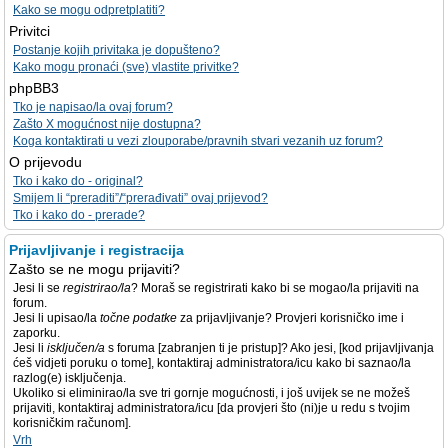
Kako se mogu odpretplatiti?
Privitci
Postanje kojih privitaka je dopušteno?
Kako mogu pronaći (sve) vlastite privitke?
phpBB3
Tko je napisao/la ovaj forum?
Zašto X mogućnost nije dostupna?
Koga kontaktirati u vezi zlouporabe/pravnih stvari vezanih uz forum?
O prijevodu
Tko i kako do - original?
Smijem li “preraditi”/“prerađivati” ovaj prijevod?
Tko i kako do - prerade?
Prijavljivanje i registracija
Zašto se ne mogu prijaviti?
Jesi li se
registrirao/la
? Moraš se registrirati kako bi se mogao/la prijaviti na
forum.
Jesi li upisao/la
točne podatke
za prijavljivanje? Provjeri korisničko ime i
zaporku.
Jesi li
isključen/a
s foruma [zabranjen ti je pristup]? Ako jesi, [kod prijavljivanja
ćeš vidjeti poruku o tome], kontaktiraj administratora/icu kako bi saznao/la
razlog(e) isključenja.
Ukoliko si eliminirao/la sve tri gornje mogućnosti, i još uvijek se ne možeš
prijaviti, kontaktiraj administratora/icu [da provjeri što (ni)je u redu s tvojim
korisničkim računom].
Vrh