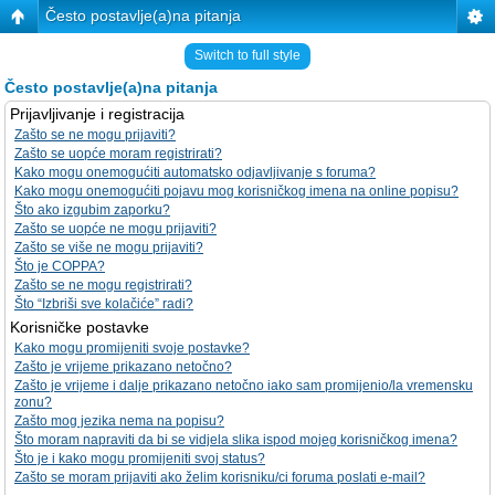
Često postavlje(a)na pitanja
Switch to full style
Često postavlje(a)na pitanja
Prijavljivanje i registracija
Zašto se ne mogu prijaviti?
Zašto se uopće moram registrirati?
Kako mogu onemogućiti automatsko odjavljivanje s foruma?
Kako mogu onemogućiti pojavu mog korisničkog imena na online popisu?
Što ako izgubim zaporku?
Zašto se uopće ne mogu prijaviti?
Zašto se više ne mogu prijaviti?
Što je COPPA?
Zašto se ne mogu registrirati?
Što “Izbriši sve kolačiće” radi?
Korisničke postavke
Kako mogu promijeniti svoje postavke?
Zašto je vrijeme prikazano netočno?
Zašto je vrijeme i dalje prikazano netočno iako sam promijenio/la vremensku
zonu?
Zašto mog jezika nema na popisu?
Što moram napraviti da bi se vidjela slika ispod mojeg korisničkog imena?
Što je i kako mogu promijeniti svoj status?
Zašto se moram prijaviti ako želim korisniku/ci foruma poslati e-mail?