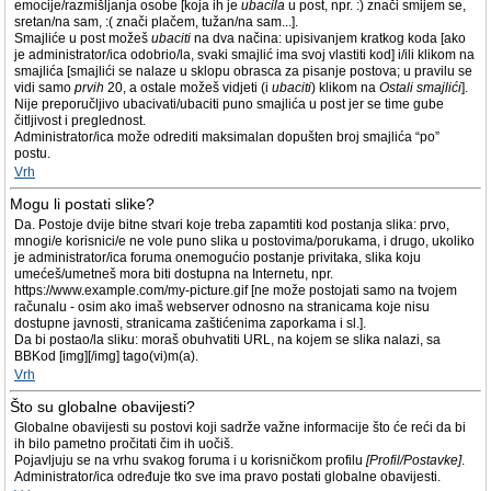
emocije/razmišljanja osobe [koja ih je
ubacila
u post, npr. :) znači smijem se,
sretan/na sam, :( znači plačem, tužan/na sam...].
Smajliće u post možeš
ubaciti
na dva načina: upisivanjem kratkog koda [ako
je administrator/ica odobrio/la, svaki smajlić ima svoj vlastiti kod] i/ili klikom na
smajlića [smajlići se nalaze u sklopu obrasca za pisanje postova; u pravilu se
vidi samo
prvih
20, a ostale možeš vidjeti (i
ubaciti
) klikom na
Ostali smajlići
].
Nije preporučljivo ubacivati/ubaciti puno smajlića u post jer se time gube
čitljivost i preglednost.
Administrator/ica može odrediti maksimalan dopušten broj smajlića “po”
postu.
Vrh
Mogu li postati slike?
Da. Postoje dvije bitne stvari koje treba zapamtiti kod postanja slika: prvo,
mnogi/e korisnici/e ne vole puno slika u postovima/porukama, i drugo, ukoliko
je administrator/ica foruma onemogućio postanje privitaka, slika koju
umećeš/umetneš mora biti dostupna na Internetu, npr.
https://www.example.com/my-picture.gif [ne može postojati samo na tvojem
računalu - osim ako imaš webserver odnosno na stranicama koje nisu
dostupne javnosti, stranicama zaštićenima zaporkama i sl.].
Da bi postao/la sliku: moraš obuhvatiti URL, na kojem se slika nalazi, sa
BBKod [img][/img] tago(vi)m(a).
Vrh
Što su globalne obavijesti?
Globalne obavijesti su postovi koji sadrže važne informacije što će reći da bi
ih bilo pametno pročitati čim ih uočiš.
Pojavljuju se na vrhu svakog foruma i u korisničkom profilu
[Profil/Postavke]
.
Administrator/ica određuje tko sve ima pravo postati globalne obavijesti.