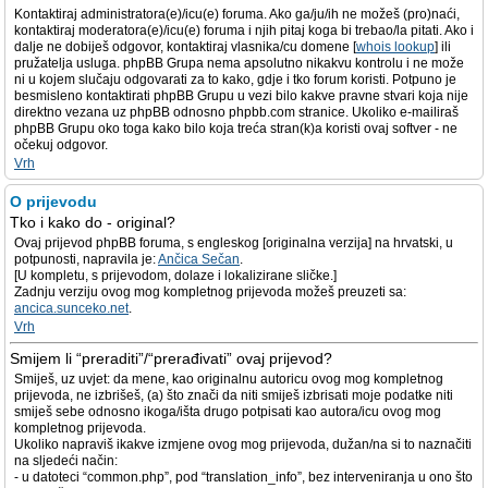
Kontaktiraj administratora(e)/icu(e) foruma. Ako ga/ju/ih ne možeš (pro)naći,
kontaktiraj moderatora(e)/icu(e) foruma i njih pitaj koga bi trebao/la pitati. Ako i
dalje ne dobiješ odgovor, kontaktiraj vlasnika/cu domene [
whois lookup
] ili
pružatelja usluga. phpBB Grupa nema apsolutno nikakvu kontrolu i ne može
ni u kojem slučaju odgovarati za to kako, gdje i tko forum koristi. Potpuno je
besmisleno kontaktirati phpBB Grupu u vezi bilo kakve pravne stvari koja nije
direktno vezana uz phpBB odnosno phpbb.com stranice. Ukoliko e-mailiraš
phpBB Grupu oko toga kako bilo koja treća stran(k)a koristi ovaj softver - ne
očekuj odgovor.
Vrh
O prijevodu
Tko i kako do - original?
Ovaj prijevod phpBB foruma, s engleskog [originalna verzija] na hrvatski, u
potpunosti, napravila je:
Ančica Sečan
.
[U kompletu, s prijevodom, dolaze i lokalizirane sličke.]
Zadnju verziju ovog mog kompletnog prijevoda možeš preuzeti sa:
ancica.sunceko.net
.
Vrh
Smijem li “preraditi”/“prerađivati” ovaj prijevod?
Smiješ, uz uvjet: da mene, kao originalnu autoricu ovog mog kompletnog
prijevoda, ne izbrišeš, (a) što znači da niti smiješ izbrisati moje podatke niti
smiješ sebe odnosno ikoga/išta drugo potpisati kao autora/icu ovog mog
kompletnog prijevoda.
Ukoliko napraviš ikakve izmjene ovog mog prijevoda, dužan/na si to naznačiti
na sljedeći način:
- u datoteci “common.php”, pod “translation_info”, bez interveniranja u ono što