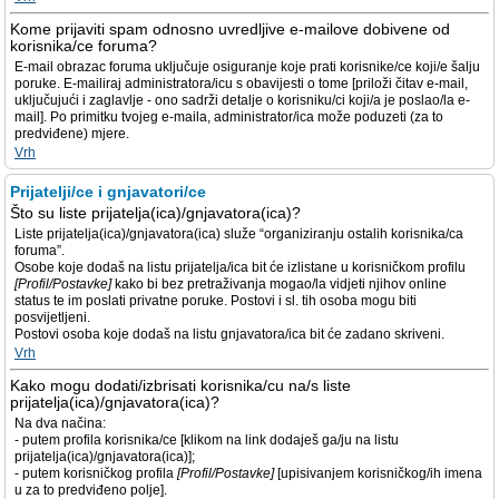
Kome prijaviti spam odnosno uvredljive e-mailove dobivene od
korisnika/ce foruma?
E-mail obrazac foruma uključuje osiguranje koje prati korisnike/ce koji/e šalju
poruke. E-mailiraj administratora/icu s obavijesti o tome [priloži čitav e-mail,
uključujući i zaglavlje - ono sadrži detalje o korisniku/ci koji/a je poslao/la e-
mail]. Po primitku tvojeg e-maila, administrator/ica može poduzeti (za to
predviđene) mjere.
Vrh
Prijatelji/ce i gnjavatori/ce
Što su liste prijatelja(ica)/gnjavatora(ica)?
Liste prijatelja(ica)/gnjavatora(ica) služe “organiziranju ostalih korisnika/ca
foruma”.
Osobe koje dodaš na listu prijatelja/ica bit će izlistane u korisničkom profilu
[Profil/Postavke]
kako bi bez pretraživanja mogao/la vidjeti njihov online
status te im poslati privatne poruke. Postovi i sl. tih osoba mogu biti
posvijetljeni.
Postovi osoba koje dodaš na listu gnjavatora/ica bit će zadano skriveni.
Vrh
Kako mogu dodati/izbrisati korisnika/cu na/s liste
prijatelja(ica)/gnjavatora(ica)?
Na dva načina:
- putem profila korisnika/ce [klikom na link dodaješ ga/ju na listu
prijatelja(ica)/gnjavatora(ica)];
- putem korisničkog profila
[Profil/Postavke]
[upisivanjem korisničkog/ih imena
u za to predviđeno polje].