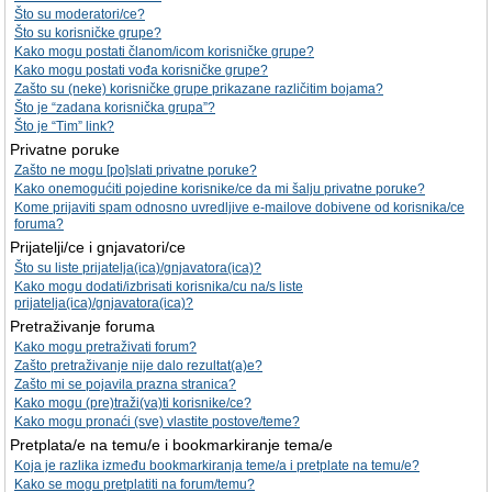
Što su moderatori/ce?
Što su korisničke grupe?
Kako mogu postati članom/icom korisničke grupe?
Kako mogu postati vođa korisničke grupe?
Zašto su (neke) korisničke grupe prikazane različitim bojama?
Što je “zadana korisnička grupa”?
Što je “Tim” link?
Privatne poruke
Zašto ne mogu [po]slati privatne poruke?
Kako onemogućiti pojedine korisnike/ce da mi šalju privatne poruke?
Kome prijaviti spam odnosno uvredljive e-mailove dobivene od korisnika/ce
foruma?
Prijatelji/ce i gnjavatori/ce
Što su liste prijatelja(ica)/gnjavatora(ica)?
Kako mogu dodati/izbrisati korisnika/cu na/s liste
prijatelja(ica)/gnjavatora(ica)?
Pretraživanje foruma
Kako mogu pretraživati forum?
Zašto pretraživanje nije dalo rezultat(a)e?
Zašto mi se pojavila prazna stranica?
Kako mogu (pre)traži(va)ti korisnike/ce?
Kako mogu pronaći (sve) vlastite postove/teme?
Pretplata/e na temu/e i bookmarkiranje tema/e
Koja je razlika između bookmarkiranja teme/a i pretplate na temu/e?
Kako se mogu pretplatiti na forum/temu?