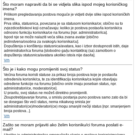
Što moram napraviti da bi se vidjela slika ispod mojeg korisničkog
imena?
Prilikom pregledavanja postova moguće je vidjeti dvije slike ispod korisničkih
imena.
Prva slika, statusnica, povezana je sa statusom korisnika/ce; obično su to
zvjezdice/blokovi koji označavaju: koliko je postova postao/la korisnik/ca
odnosno funkciju korisnika/ce na forumu [npr. administrator/ica].
Ispod nje se može nalaziti veća slika zvana avatar [obično
jedinstvena/osobna za svakog/u korisnika/cu].
Dopuštenja o korištenju statusnica/avatara, kao i izbor dostupnosti istih, daje
administrator/ica foruma [slobodno ga/ju kontaktiraj (sa) zamolbom o
dopuštenju statusnica/avatara ukoliko isto/a nije dao/la].
Vrh
Što je i kako mogu promijeniti svoj status?
Većina foruma koristi statuse za prikaz broja postova koje je postao/la
određeni/a korisnik/ca, te za identifikaciju korisnika/ca koji/e obavljaju
određene funkcije na forumu [obično oni/e imaju poseban status, npr.
administratori/ce, moderatori/ce].
U pravilu, svoj status ne možeš direktno promijeniti.
Zloupotrebljavanje foruma, u smislu postanja puno postova samo zato da bi
se dosegao što veći status, nema nikakvog smisla jer
administratori(ce)/moderatori(ce) mogu
smanjiti
nečiji status [npr. smanjenjem
broja postova...].
Vrh
Zašto se moram prijaviti ako želim korisniku/ci foruma poslati e-
mail?