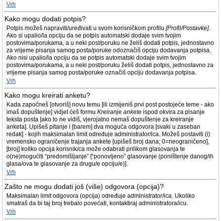
Vrh
Kako mogu dodati potpis?
Potpis možeš napraviti/uređivati u svom korisničkom profilu
[Profil/Postavke]
.
Ako si upalio/la opciju da se potpis automatski dodaje svim tvojim
postovima/porukama, a u neki post/poruku ne želiš dodati potpis, jednostavno
za vrijeme pisanja samog posta/poruke odoznačiš opciju dodavanja potpisa.
Ako nisi upalio/la opciju da se potpis automatski dodaje svim tvojim
postovima/porukama, a u neki post/poruku želiš dodati potpis, jednostavno za
vrijeme pisanja samog posta/poruke označiš opciju dodavanja potpisa.
Vrh
Kako mogu kreirati anketu?
Kada započneš [otvoriš] novu temu [ili izmijeniš prvi post postojeće teme - ako
imaš dopuštenje] vidjet ćeš formu
Kreiranje ankete
ispod okvira za pisanje
teksta posta [ako to ne vidiš, vjerojatno nemaš dopuštenje za kreiranje
anketa]. Upišeš pitanje i [barem] dva moguća odgovora [svaki u zaseban
redak] - kojih maksimalan limit određuje administrator/ica. Možeš postaviti (i)
vremensko ograničenje trajanja ankete [upišeš broj dana; 0=neograničeno],
[broj] koliko opcija korisnik/ca može odabrati prilikom glasovanja te
o(ne)mogućiti “predomišljanje” [“ponovljeno” glasovanje (poništenje danog/ih
glasa/ova te glasovanje za drugu/e opciju/e)].
Vrh
Zašto ne mogu dodati još (više) odgovora (opcija)?
Maksimalan limit odgovora (opcija) određuje administrator/ica. Ukoliko
smatraš da bi taj broj trebalo povećati, kontaktiraj administratora/icu.
Vrh