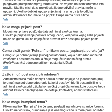
Svaki/a administrator/ica postavlja vlastita pravila koja vrijede na
[njegovom(im)/njezinom(im)] forumu/ima. Ne vrijede na svim forumima ista
pravila. Ukoliko misli da si prekršio/la [jedno od/više] pravila, može te
upozoriti. Ukoliko dobiješ upozorenje, imaj na umu da je to odluka
administratora/ice foruma te da phpBB Grupa nema ništa s time.
Vrh
Kako mogu prijaviti post?
Mogućnost prijave post(ov)a daje administrator/ica foruma.
Ukoliko je prijavljivanje postova omogućeno, kod posta kojeg želiš prijaviti
nalazi se gumb klik na kojeg će te provesti kroz postupak prijave posta.
Vrh
Čemu služi gumb “Pohrani” prilikom postanja/pisanja poruke(a)?
Omogućuje pohranjivanje [skice] posta/poruke, koji/a naknadno može biti
završen/a i postan/poslana, a što je moguće iz korisničkog profila
[Profil/Postavke]
odnosno prilikom postanja [
Učitaj
].
Vrh
Zašto (moj) post mora biti odobren?
Administrator/ica može donijeti odluku prema kojoj je na [određenom(im)]
forumu(ima) potrebno odobrenje kako bi post(ovi) bio(li) postan(i) ili te je
administrator/ica pridružio/la korisničkoj grupi članovima koje postove treba
odobriti kako bi bili objavljeni. Za detalje, kontaktiraj administratora/icu.
Vrh
Kako mogu bumpirati temu?
Klikom na link “Bumpiraj” što će temu postaviti na vrh prve stranice foruma.
Ukoliko ne vidiš link, bumpiranje je ili onemogućeno ili mora proći određen