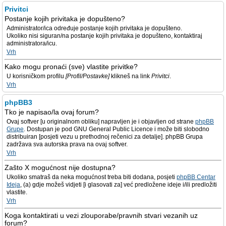
Privitci
Postanje kojih privitaka je dopušteno?
Administrator/ica određuje postanje kojih privitaka je dopušteno.
Ukoliko nisi siguran/na postanje kojih privitaka je dopušteno, kontaktiraj
administratora/icu.
Vrh
Kako mogu pronaći (sve) vlastite privitke?
U korisničkom profilu
[Profil/Postavke]
klikneš na link
Privitci
.
Vrh
phpBB3
Tko je napisao/la ovaj forum?
Ovaj softver [u originalnom obliku] napravljen je i objavljen od strane
phpBB
Grupe
. Dostupan je pod GNU General Public Licence i može biti slobodno
distribuiran [posjeti vezu u prethodnoj rečenici za detalje]. phpBB Grupa
zadržava sva autorska prava na ovaj softver.
Vrh
Zašto X mogućnost nije dostupna?
Ukoliko smatraš da neka mogućnost treba biti dodana, posjeti
phpBB Centar
Ideja
, (a) gdje možeš vidjeti [i glasovati za] već predložene ideje i/ili predložiti
vlastite.
Vrh
Koga kontaktirati u vezi zlouporabe/pravnih stvari vezanih uz
forum?