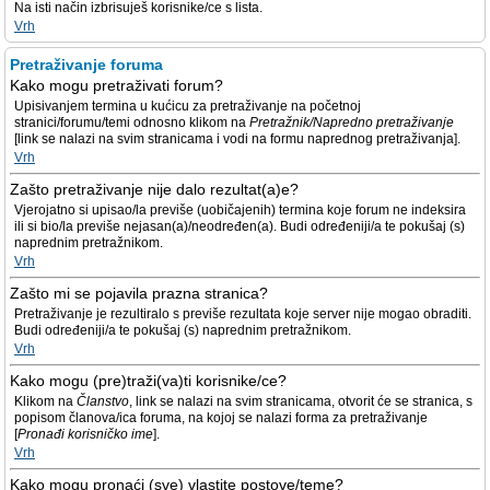
Na isti način izbrisuješ korisnike/ce s lista.
Vrh
Pretraživanje foruma
Kako mogu pretraživati forum?
Upisivanjem termina u kućicu za pretraživanje na početnoj
stranici/forumu/temi odnosno klikom na
Pretražnik/Napredno pretraživanje
[link se nalazi na svim stranicama i vodi na formu naprednog pretraživanja].
Vrh
Zašto pretraživanje nije dalo rezultat(a)e?
Vjerojatno si upisao/la previše (uobičajenih) termina koje forum ne indeksira
ili si bio/la previše nejasan(a)/neodređen(a). Budi određeniji/a te pokušaj (s)
naprednim pretražnikom.
Vrh
Zašto mi se pojavila prazna stranica?
Pretraživanje je rezultiralo s previše rezultata koje server nije mogao obraditi.
Budi određeniji/a te pokušaj (s) naprednim pretražnikom.
Vrh
Kako mogu (pre)traži(va)ti korisnike/ce?
Klikom na
Članstvo
, link se nalazi na svim stranicama, otvorit će se stranica, s
popisom članova/ica foruma, na kojoj se nalazi forma za pretraživanje
[
Pronađi korisničko ime
].
Vrh
Kako mogu pronaći (sve) vlastite postove/teme?