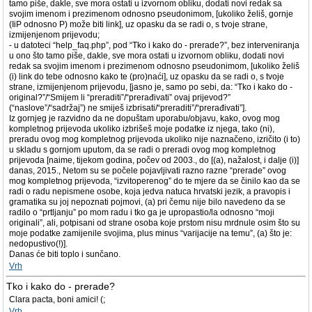
tamo piše, dakle, sve mora ostati u izvornom obliku, dodati novi redak sa
svojim imenom i prezimenom odnosno pseudonimom, [ukoliko želiš, gornje
(IiP odnosno P) može biti link], uz opasku da se radi o, s tvoje strane,
izmijenjenom prijevodu;
- u datoteci “help_faq.php”, pod “Tko i kako do - prerade?”, bez interveniranja
u ono što tamo piše, dakle, sve mora ostati u izvornom obliku, dodati novi
redak sa svojim imenom i prezimenom odnosno pseudonimom, [ukoliko želiš
(i) link do tebe odnosno kako te (pro)naći], uz opasku da se radi o, s tvoje
strane, izmijenjenom prijevodu, [jasno je, samo po sebi, da: “Tko i kako do -
original?”/“Smijem li “preraditi”/“prerađivati” ovaj prijevod?”
(“naslove”/“sadržaj”) ne smiješ izbrisati/“preraditi”/“prerađivati”].
Iz gornjeg je razvidno da ne dopuštam uporabu/objavu, kako, ovog mog
kompletnog prijevoda ukoliko izbrišeš moje podatke iz njega, tako (ni),
preradu ovog mog kompletnog prijevoda ukoliko nije naznačeno, izričito (i to)
u skladu s gornjom uputom, da se radi o preradi ovog mog kompletnog
prijevoda [naime, tijekom godina, počev od 2003., do [(a), nažalost, i dalje (i)]
danas, 2015., Netom su se počele pojavljivati razno razne “prerade” ovog
mog kompletnog prijevoda, “izvitoperenog” do te mjere da se činilo kao da se
radi o radu nepismene osobe, koja jedva natuca hrvatski jezik, a pravopis i
gramatika su joj nepoznati pojmovi, (a) pri čemu nije bilo navedeno da se
radilo o “prtljanju” po mom radu i tko ga je upropastio/la odnosno “moji
originali”, ali, potpisani od strane osoba koje prstom nisu mrdnule osim što su
moje podatke zamijenile svojima, plus minus “varijacije na temu”, (a) što je:
nedopustivo(!)].
Danas će biti toplo i sunčano.
Vrh
Tko i kako do - prerade?
Clara pacta, boni amici! (;
Vrh