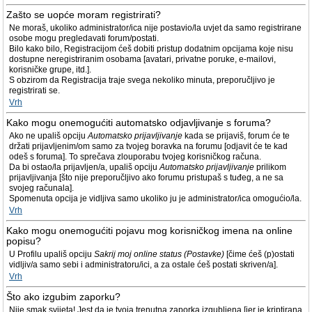
Zašto se uopće moram registrirati?
Ne moraš, ukoliko administrator/ica nije postavio/la uvjet da samo registrirane
osobe mogu pregledavati forum/postati.
Bilo kako bilo, Registracijom ćeš dobiti pristup dodatnim opcijama koje nisu
dostupne neregistriranim osobama [avatari, privatne poruke, e-mailovi,
korisničke grupe, itd.].
S obzirom da Registracija traje svega nekoliko minuta, preporučljivo je
registrirati se.
Vrh
Kako mogu onemogućiti automatsko odjavljivanje s foruma?
Ako ne upališ opciju
Automatsko prijavljivanje
kada se prijaviš, forum će te
držati prijavljenim/om samo za tvojeg boravka na forumu [odjavit će te kad
odeš s foruma]. To sprečava zlouporabu tvojeg korisničkog računa.
Da bi ostao/la prijavljen/a, upališ opciju
Automatsko prijavljivanje
prilikom
prijavljivanja [što nije preporučljivo ako forumu pristupaš s tuđeg, a ne sa
svojeg računala].
Spomenuta opcija je vidljiva samo ukoliko ju je administrator/ica omogućio/la.
Vrh
Kako mogu onemogućiti pojavu mog korisničkog imena na online
popisu?
U Profilu upališ opciju
Sakrij moj online status (Postavke)
[čime ćeš (p)ostati
vidljiv/a samo sebi i administratoru/ici, a za ostale ćeš postati skriven/a].
Vrh
Što ako izgubim zaporku?
Nije smak svijeta! Jest da je tvoja trenutna zaporka izgubljena [jer je kriptirana