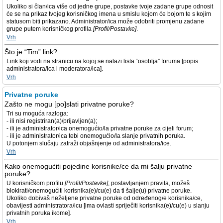
Ukoliko si član/ica više od jedne grupe, postavke tvoje zadane grupe odnosit
će se na prikaz tvojeg korisničkog imena u smislu kojom će bojom te s kojim
statusom biti prikazano. Administrator/ica može odobriti promjenu zadane
grupe putem korisničkog profila
[Profil/Postavke]
.
Vrh
Što je “Tim” link?
Link koji vodi na stranicu na kojoj se nalazi lista “osoblja” foruma [popis
administratora/ica i moderatora/ica].
Vrh
Privatne poruke
Zašto ne mogu [po]slati privatne poruke?
Tri su moguća razloga:
- ili nisi registriran(a)/prijavljen(a);
- ili je administrator/ica onemogućio/la privatne poruke za cijeli forum;
- ili je administrator/ica tebi onemogućio/la slanje privatnih poruka.
U potonjem slučaju zatraži objašnjenje od administratora/ice.
Vrh
Kako onemogućiti pojedine korisnike/ce da mi šalju privatne
poruke?
U korisničkom profilu
[Profil/Postavke]
, postavljanjem pravila, možeš
blokirati/onemogućiti korisnika(e)/cu(e) da ti šalje(u) privatne poruke.
Ukoliko dobivaš neželjene privatne poruke od određenog/e korisnika/ce,
obavijesti administratora/icu [ima ovlasti spriječiti korisnika(e)/cu(e) u slanju
privatnih poruka ikome].
Vrh