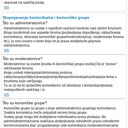
ukazivati na sadržaj posta.
Vrh
Stupnjevanje korisnika/ca i korisničke grupe
Što su administratori/ce?
Administratori/ce su osobe s najvišom razinom kontrole nad cijelim forumom.
Mogu kontrolirati sve aspekte foruma [postavljanje dopuštenja, isključivanje
korisnika/ca, stvaranje korisničkih grupa/moderatora(ica), moderiranje foruma
itd.], (a sve) ovisno o tome koja im je prava dodijelio/la glavni/a
administrator/ica.
Vrh
Što su moderatori/ce?
Moderatori/ce su osobe [osoba ili (korisnička) grupa osoba] čiji je
“posao”
održavanje foruma.
Imaju ovlasti mijenjanja/izbrisivanja postova,
zaključavanja/otključavanja/premještanja/izbrisivanja/razdvajanja tema u
forumima koje održavaju.
Tu su (i) da bi spriječili/e korisnike/ce od skretanja s tema/objavljivanja
nedopuštenih sadržaja i sl.
Vrh
Što su korisničke grupe?
Korisničke grupe su grupe u koje administratori/ce grupiraju korisnike/ce.
Svaki/a korisnik/ca može pripadati većem broju grupa.
Svakoj grupi mogu biti dodijeljena individualna prava pristupa, što
administratorima/cama olakšava dodjeljivanje određenih prava određenim
korisnicima/ama [npr. proglašavanje više korisnika/ca moderatorima/cama