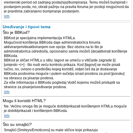
vremenski period od zadnjeg posta(nja)/bumpiranja. Temu možeš bumpirati i
postanjem posta, no, obrati pažnju na pravila foruma jer postoji mogućnost da
je pravilima zabranjeno bumpiranje postanjem.
Vrh
Uređivanje i tipovi tema
Što je BBKod?
BBKod je specijalna implementacija HTMLa.
Mogućnost korištenja BBKoda daje administrator/ica foruma
aktiviranjem/deaktiviranjem ove opcije. Bez obzira na to što je
administrator/ica odredio/la, opcionalno sam/a možeš (de)aktivirati korištenje
BBKoda.
BBKod je sličan HTMLu u stilu; tagovi se umeću u vitičaste zagrade [i]
[umjesto <i>] - što nudi veću kontrolu prikaza. Kod [tagovi] se može pisati
ručno, no, ovisno o predlošku kojeg koristiš, vidjet ćeš da je dodavanje
BBKoda postovima moguće i putem sučelja iznad prostora za post [poruku]
na obrascu za pisanje postova.
Za više informacija o BBKodu pogledaj Vodič kojemu možeš pristupiti sa
stranice za pisanje/uređivanje postova.
Vrh
Mogu li koristiti HTML?
Ne. Većinu onoga što je moguće dobiti/prikazati korištenjem HTMLa moguće
je dobiti/prikazati i korištenjem BBKoda.
Vrh
Što su smajlići?
Smajlići [Smileys/Emoticons] su male sličice koje
prikazuju