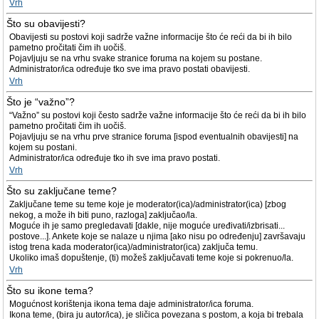
Vrh
Što su obavijesti?
Obavijesti su postovi koji sadrže važne informacije što će reći da bi ih bilo
pametno pročitati čim ih uočiš.
Pojavljuju se na vrhu svake stranice foruma na kojem su postane.
Administrator/ica određuje tko sve ima pravo postati obavijesti.
Vrh
Što je “važno”?
“Važno” su postovi koji često sadrže važne informacije što će reći da bi ih bilo
pametno pročitati čim ih uočiš.
Pojavljuju se na vrhu prve stranice foruma [ispod eventualnih obavijesti] na
kojem su postani.
Administrator/ica određuje tko ih sve ima pravo postati.
Vrh
Što su zaključane teme?
Zaključane teme su teme koje je moderator(ica)/administrator(ica) [zbog
nekog, a može ih biti puno, razloga] zaključao/la.
Moguće ih je samo pregledavati [dakle, nije moguće uređivati/izbrisati...
postove...]. Ankete koje se nalaze u njima [ako nisu po određenju] završavaju
istog trena kada moderator(ica)/administrator(ica) zaključa temu.
Ukoliko imaš dopuštenje, (ti) možeš zaključavati teme koje si pokrenuo/la.
Vrh
Što su ikone tema?
Mogućnost korištenja ikona tema daje administrator/ica foruma.
Ikona teme, (bira ju autor/ica), je sličica povezana s postom, a koja bi trebala