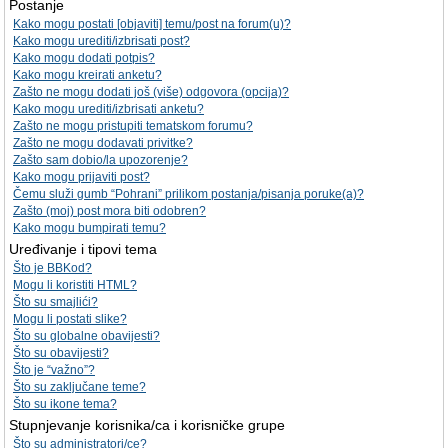
Postanje
Kako mogu postati [objaviti] temu/post na forum(u)?
Kako mogu urediti/izbrisati post?
Kako mogu dodati potpis?
Kako mogu kreirati anketu?
Zašto ne mogu dodati još (više) odgovora (opcija)?
Kako mogu urediti/izbrisati anketu?
Zašto ne mogu pristupiti tematskom forumu?
Zašto ne mogu dodavati privitke?
Zašto sam dobio/la upozorenje?
Kako mogu prijaviti post?
Čemu služi gumb “Pohrani” prilikom postanja/pisanja poruke(a)?
Zašto (moj) post mora biti odobren?
Kako mogu bumpirati temu?
Uređivanje i tipovi tema
Što je BBKod?
Mogu li koristiti HTML?
Što su smajlići?
Mogu li postati slike?
Što su globalne obavijesti?
Što su obavijesti?
Što je “važno”?
Što su zaključane teme?
Što su ikone tema?
Stupnjevanje korisnika/ca i korisničke grupe
Što su administratori/ce?