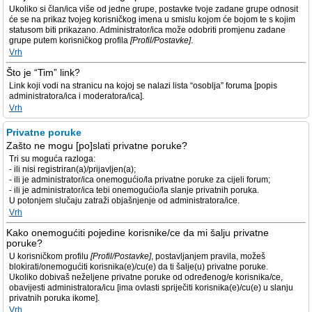
Ukoliko si član/ica više od jedne grupe, postavke tvoje zadane grupe odnosit
će se na prikaz tvojeg korisničkog imena u smislu kojom će bojom te s kojim
statusom biti prikazano. Administrator/ica može odobriti promjenu zadane
grupe putem korisničkog profila
[Profil/Postavke]
.
Vrh
Što je “Tim” link?
Link koji vodi na stranicu na kojoj se nalazi lista “osoblja” foruma [popis
administratora/ica i moderatora/ica].
Vrh
Privatne poruke
Zašto ne mogu [po]slati privatne poruke?
Tri su moguća razloga:
- ili nisi registriran(a)/prijavljen(a);
- ili je administrator/ica onemogućio/la privatne poruke za cijeli forum;
- ili je administrator/ica tebi onemogućio/la slanje privatnih poruka.
U potonjem slučaju zatraži objašnjenje od administratora/ice.
Vrh
Kako onemogućiti pojedine korisnike/ce da mi šalju privatne
poruke?
U korisničkom profilu
[Profil/Postavke]
, postavljanjem pravila, možeš
blokirati/onemogućiti korisnika(e)/cu(e) da ti šalje(u) privatne poruke.
Ukoliko dobivaš neželjene privatne poruke od određenog/e korisnika/ce,
obavijesti administratora/icu [ima ovlasti spriječiti korisnika(e)/cu(e) u slanju
privatnih poruka ikome].
Vrh