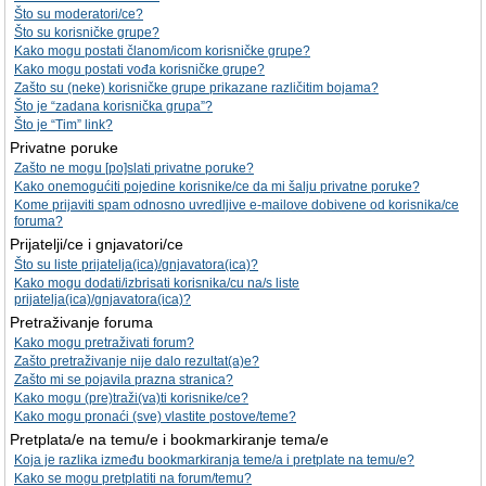
Što su moderatori/ce?
Što su korisničke grupe?
Kako mogu postati članom/icom korisničke grupe?
Kako mogu postati vođa korisničke grupe?
Zašto su (neke) korisničke grupe prikazane različitim bojama?
Što je “zadana korisnička grupa”?
Što je “Tim” link?
Privatne poruke
Zašto ne mogu [po]slati privatne poruke?
Kako onemogućiti pojedine korisnike/ce da mi šalju privatne poruke?
Kome prijaviti spam odnosno uvredljive e-mailove dobivene od korisnika/ce
foruma?
Prijatelji/ce i gnjavatori/ce
Što su liste prijatelja(ica)/gnjavatora(ica)?
Kako mogu dodati/izbrisati korisnika/cu na/s liste
prijatelja(ica)/gnjavatora(ica)?
Pretraživanje foruma
Kako mogu pretraživati forum?
Zašto pretraživanje nije dalo rezultat(a)e?
Zašto mi se pojavila prazna stranica?
Kako mogu (pre)traži(va)ti korisnike/ce?
Kako mogu pronaći (sve) vlastite postove/teme?
Pretplata/e na temu/e i bookmarkiranje tema/e
Koja je razlika između bookmarkiranja teme/a i pretplate na temu/e?
Kako se mogu pretplatiti na forum/temu?