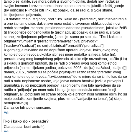
tamo piše, dakle, sve mora ostati u izvornom obliku, dodati novi redak sa
svojim imenom i prezimenom odnosno pseudonimom, [ukoliko želiš, gornje
(IiP odnosno P) može biti link], uz opasku da se radi o, s tvoje strane,
izmijenjenom prijevodu;
- u datoteci “help_faq.php”, pod “Tko i kako do - prerade?”, bez interveniranja
u ono što tamo piše, dakle, sve mora ostati u izvornom obliku, dodati novi
redak sa svojim imenom i prezimenom odnosno pseudonimom, [ukoliko želiš
(i) link do tebe odnosno kako te (pro)naći], uz opasku da se radi o, s tvoje
strane, izmijenjenom prijevodu, [jasno je, samo po sebi, da: “Tko i kako do -
original?”/“Smijem li “preraditi”/“prerađivati” ovaj prijevod?”
(“naslove”/“sadržaj”) ne smiješ izbrisati/“preraditi”/“prerađivati”].
Iz gornjeg je razvidno da ne dopuštam uporabu/objavu, kako, ovog mog
kompletnog prijevoda ukoliko izbrišeš moje podatke iz njega, tako (ni),
preradu ovog mog kompletnog prijevoda ukoliko nije naznačeno, izričito (i to)
u skladu s gornjom uputom, da se radi o preradi ovog mog kompletnog
prijevoda [naime, tijekom godina, počev od 2003., do [(a), nažalost, i dalje (i)]
danas, 2015., Netom su se počele pojavljivati razno razne “prerade” ovog
mog kompletnog prijevoda, “izvitoperenog” do te mjere da se činilo kao da se
radi o radu nepismene osobe, koja jedva natuca hrvatski jezik, a pravopis i
gramatika su joj nepoznati pojmovi, (a) pri čemu nije bilo navedeno da se
radilo o “prtljanju” po mom radu i tko ga je upropastio/la odnosno “moji
originali”, ali, potpisani od strane osoba koje prstom nisu mrdnule osim što su
moje podatke zamijenile svojima, plus minus “varijacije na temu”, (a) što je:
nedopustivo(!)].
Danas će biti toplo i sunčano.
Vrh
Tko i kako do - prerade?
Clara pacta, boni amici! (;
Vrh