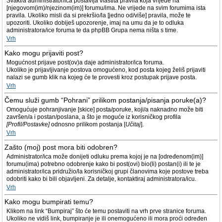
Svaki/a administrator/ica postavlja vlastita pravila koja vrijede na
[njegovom(im)/njezinom(im)] forumu/ima. Ne vrijede na svim forumima ista
pravila. Ukoliko misli da si prekršio/la [jedno od/više] pravila, može te
upozoriti. Ukoliko dobiješ upozorenje, imaj na umu da je to odluka
administratora/ice foruma te da phpBB Grupa nema ništa s time.
Vrh
Kako mogu prijaviti post?
Mogućnost prijave post(ov)a daje administrator/ica foruma.
Ukoliko je prijavljivanje postova omogućeno, kod posta kojeg želiš prijaviti
nalazi se gumb klik na kojeg će te provesti kroz postupak prijave posta.
Vrh
Čemu služi gumb “Pohrani” prilikom postanja/pisanja poruke(a)?
Omogućuje pohranjivanje [skice] posta/poruke, koji/a naknadno može biti
završen/a i postan/poslana, a što je moguće iz korisničkog profila
[Profil/Postavke]
odnosno prilikom postanja [
Učitaj
].
Vrh
Zašto (moj) post mora biti odobren?
Administrator/ica može donijeti odluku prema kojoj je na [određenom(im)]
forumu(ima) potrebno odobrenje kako bi post(ovi) bio(li) postan(i) ili te je
administrator/ica pridružio/la korisničkoj grupi članovima koje postove treba
odobriti kako bi bili objavljeni. Za detalje, kontaktiraj administratora/icu.
Vrh
Kako mogu bumpirati temu?
Klikom na link “Bumpiraj” što će temu postaviti na vrh prve stranice foruma.
Ukoliko ne vidiš link, bumpiranje je ili onemogućeno ili mora proći određen