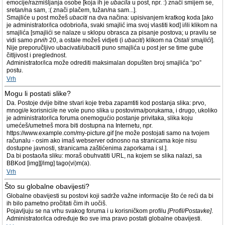
emocije/razmišljanja osobe [koja ih je
ubacila
u post, npr. :) znači smijem se,
sretan/na sam, :( znači plačem, tužan/na sam...].
Smajliće u post možeš
ubaciti
na dva načina: upisivanjem kratkog koda [ako
je administrator/ica odobrio/la, svaki smajlić ima svoj vlastiti kod] i/ili klikom na
smajlića [smajlići se nalaze u sklopu obrasca za pisanje postova; u pravilu se
vidi samo
prvih
20, a ostale možeš vidjeti (i
ubaciti
) klikom na
Ostali smajlići
].
Nije preporučljivo ubacivati/ubaciti puno smajlića u post jer se time gube
čitljivost i preglednost.
Administrator/ica može odrediti maksimalan dopušten broj smajlića “po”
postu.
Vrh
Mogu li postati slike?
Da. Postoje dvije bitne stvari koje treba zapamtiti kod postanja slika: prvo,
mnogi/e korisnici/e ne vole puno slika u postovima/porukama, i drugo, ukoliko
je administrator/ica foruma onemogućio postanje privitaka, slika koju
umećeš/umetneš mora biti dostupna na Internetu, npr.
https://www.example.com/my-picture.gif [ne može postojati samo na tvojem
računalu - osim ako imaš webserver odnosno na stranicama koje nisu
dostupne javnosti, stranicama zaštićenima zaporkama i sl.].
Da bi postao/la sliku: moraš obuhvatiti URL, na kojem se slika nalazi, sa
BBKod [img][/img] tago(vi)m(a).
Vrh
Što su globalne obavijesti?
Globalne obavijesti su postovi koji sadrže važne informacije što će reći da bi
ih bilo pametno pročitati čim ih uočiš.
Pojavljuju se na vrhu svakog foruma i u korisničkom profilu
[Profil/Postavke]
.
Administrator/ica određuje tko sve ima pravo postati globalne obavijesti.