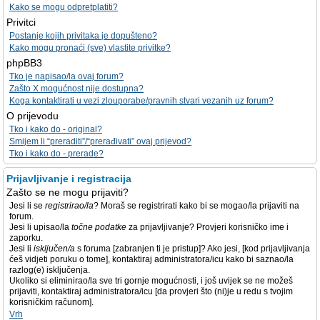
Kako se mogu odpretplatiti?
Privitci
Postanje kojih privitaka je dopušteno?
Kako mogu pronaći (sve) vlastite privitke?
phpBB3
Tko je napisao/la ovaj forum?
Zašto X mogućnost nije dostupna?
Koga kontaktirati u vezi zlouporabe/pravnih stvari vezanih uz forum?
O prijevodu
Tko i kako do - original?
Smijem li “preraditi”/“prerađivati” ovaj prijevod?
Tko i kako do - prerade?
Prijavljivanje i registracija
Zašto se ne mogu prijaviti?
Jesi li se
registrirao/la
? Moraš se registrirati kako bi se mogao/la prijaviti na
forum.
Jesi li upisao/la
točne podatke
za prijavljivanje? Provjeri korisničko ime i
zaporku.
Jesi li
isključen/a
s foruma [zabranjen ti je pristup]? Ako jesi, [kod prijavljivanja
ćeš vidjeti poruku o tome], kontaktiraj administratora/icu kako bi saznao/la
razlog(e) isključenja.
Ukoliko si eliminirao/la sve tri gornje mogućnosti, i još uvijek se ne možeš
prijaviti, kontaktiraj administratora/icu [da provjeri što (ni)je u redu s tvojim
korisničkim računom].
Vrh