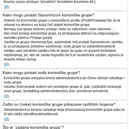
foruma, pravo pristupa “privatnim” tematskim forumima itd.].
Vrh
Kako mogu postati članom/icom korisničke grupe?
Klikneš na
Korisničke grupe
u korisničkom profilu
[Profil/Postavke]
što će te
odvesti na stranicu na kojoj ćeš vidjeti korisničke grupe.
Nemaju sve grupe
otvoren pristup
; neke su zatvorene, neke skrivene...
Ako imaš pristup korisničkoj grupi, za pristupanje klikneš na odgovarajuću
naredbu [obično
Pristupi grupi
].
Ukoliko je grupa otvorenog tipa, automatski ćeš postati članom/icom, ukoliko
je za pristupanje potrebno odobrenje, vođa grupe će odobriti/neodobriti
zahtjev, ako neodobri zahtjev bilo bi lijepo da ga/ju ne gnjaviš traženjem
objašnjenja, jer, ako se zaista dogodilo da ti je neodobri/la zahtjev, sigurno je
imao/la dobar razlog.
Vrh
Kako mogu postati vođa korisničke grupe?
Korisničke grupe inicijalno kreira administrator/ica pri čemu odmah određuje i
vođu grupe.
Ukoliko želiš postati vođom već postojeće grupe ili, pak, (za)tražiti otvaranje
nove grupe, kontaktiraj administratora/icu [npr. privatnom porukom].
Vrh
Zašto su (neke) korisničke grupe prikazane različitim bojama?
Administrator/ica foruma određuje boje [članova/ica] korisničkih grupa kako bi
ih bilo lakše identificirati/razlikovati.
Vrh
Što je “zadana korisnička grupa”?