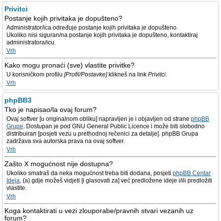
Privitci
Postanje kojih privitaka je dopušteno?
Administrator/ica određuje postanje kojih privitaka je dopušteno.
Ukoliko nisi siguran/na postanje kojih privitaka je dopušteno, kontaktiraj
administratora/icu.
Vrh
Kako mogu pronaći (sve) vlastite privitke?
U korisničkom profilu
[Profil/Postavke]
klikneš na link
Privitci
.
Vrh
phpBB3
Tko je napisao/la ovaj forum?
Ovaj softver [u originalnom obliku] napravljen je i objavljen od strane
phpBB
Grupe
. Dostupan je pod GNU General Public Licence i može biti slobodno
distribuiran [posjeti vezu u prethodnoj rečenici za detalje]. phpBB Grupa
zadržava sva autorska prava na ovaj softver.
Vrh
Zašto X mogućnost nije dostupna?
Ukoliko smatraš da neka mogućnost treba biti dodana, posjeti
phpBB Centar
Ideja
, (a) gdje možeš vidjeti [i glasovati za] već predložene ideje i/ili predložiti
vlastite.
Vrh
Koga kontaktirati u vezi zlouporabe/pravnih stvari vezanih uz
forum?