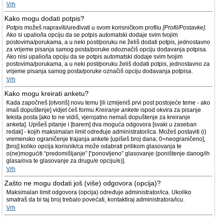
Vrh
Kako mogu dodati potpis?
Potpis možeš napraviti/uređivati u svom korisničkom profilu
[Profil/Postavke]
.
Ako si upalio/la opciju da se potpis automatski dodaje svim tvojim
postovima/porukama, a u neki post/poruku ne želiš dodati potpis, jednostavno
za vrijeme pisanja samog posta/poruke odoznačiš opciju dodavanja potpisa.
Ako nisi upalio/la opciju da se potpis automatski dodaje svim tvojim
postovima/porukama, a u neki post/poruku želiš dodati potpis, jednostavno za
vrijeme pisanja samog posta/poruke označiš opciju dodavanja potpisa.
Vrh
Kako mogu kreirati anketu?
Kada započneš [otvoriš] novu temu [ili izmijeniš prvi post postojeće teme - ako
imaš dopuštenje] vidjet ćeš formu
Kreiranje ankete
ispod okvira za pisanje
teksta posta [ako to ne vidiš, vjerojatno nemaš dopuštenje za kreiranje
anketa]. Upišeš pitanje i [barem] dva moguća odgovora [svaki u zaseban
redak] - kojih maksimalan limit određuje administrator/ica. Možeš postaviti (i)
vremensko ograničenje trajanja ankete [upišeš broj dana; 0=neograničeno],
[broj] koliko opcija korisnik/ca može odabrati prilikom glasovanja te
o(ne)mogućiti “predomišljanje” [“ponovljeno” glasovanje (poništenje danog/ih
glasa/ova te glasovanje za drugu/e opciju/e)].
Vrh
Zašto ne mogu dodati još (više) odgovora (opcija)?
Maksimalan limit odgovora (opcija) određuje administrator/ica. Ukoliko
smatraš da bi taj broj trebalo povećati, kontaktiraj administratora/icu.
Vrh