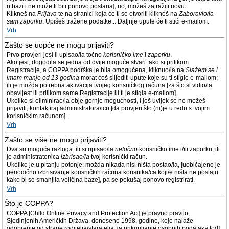
u bazi i ne može ti biti ponovo poslana], no, možeš zatražiti novu.
Klikneš na
Prijava
te na stranici koja će ti se otvoriti klikneš na
Zaboravio/la
sam zaporku
. Upišeš tražene podatke... Daljnje upute će ti stići e-mailom.
Vrh
Zašto se uopće ne mogu prijaviti?
Prvo provjeri jesi li upisao/la točno
korisničko ime
i
zaporku
.
Ako jesi, dogodila se jedna od dvije moguće stvari: ako si prilikom
Registracije, a COPPA podrška je bila omogućena, kliknuo/la na
Slažem se i
imam manje od 13 godina
morat ćeš slijediti upute koje su ti stigle e-mailom;
ili je možda potrebna aktivacija tvojeg korisničkog računa [za što si vidio/la
obavijest ili prilikom same Registracije ili ti je stigla e-mailom].
Ukoliko si eliminirao/la obje gornje mogućnosti, i još uvijek se ne možeš
prijaviti, kontaktiraj administratora/icu [da provjeri što (ni)je u redu s tvojim
korisničkim računom].
Vrh
Zašto se više ne mogu prijaviti?
Dva su moguća razloga: ili si upisao/la
netočno
korisničko ime i/ili zaporku; ili
je administrator/ica
izbrisao/la
tvoj korisnički račun.
Ukoliko je u pitanju potonje: možda nikada nisi ništa postao/la, [uobičajeno je
periodično izbrisivanje korisničkih računa korisnika/ca koji/e ništa ne postaju
kako bi se smanjila veličina baze], pa se pokušaj ponovo registrirati.
Vrh
Što je COPPA?
COPPA [Child Online Privacy and Protection Act] je pravno pravilo,
Sjedinjenih Američkih Država, doneseno 1998. godine, koje nalaže
odobrenje od strane roditelja/staratelja za prikupljanje osobnih podataka [od]