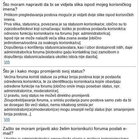
Što moram napraviti da bi se vidjela slika ispod mojeg korisničkog
imena?
Prilikom pregledavanja postova moguće je vidjeti dvije slike ispod korisničkih
imena.
Prva slika, statusnica, povezana je sa statusom korisnika/ce; obično su to
zvjezdice/blokovi koji označavaju: koliko je postova postao/la korisnik/ca
odnosno funkciju korisnika/ce na forumu [npr. administrator/ica].
Ispod nje se može nalaziti veća slika zvana avatar [obično
jedinstvena/osobna za svakog/u korisnika/cu].
Dopuštenja o korištenju statusnica/avatara, kao i izbor dostupnosti istih, daje
administrator/ica foruma [slobodno ga/ju kontaktiraj (sa) zamolbom o
dopuštenju statusnica/avatara ukoliko isto/a nije dao/la].
Vrh
Što je i kako mogu promijeniti svoj status?
Većina foruma koristi statuse za prikaz broja postova koje je postao/la
određeni/a korisnik/ca, te za identifikaciju korisnika/ca koji/e obavljaju
određene funkcije na forumu [obično oni/e imaju poseban status, npr.
administratori/ce, moderatori/ce].
U pravilu, svoj status ne možeš direktno promijeniti.
Zloupotrebljavanje foruma, u smislu postanja puno postova samo zato da bi
se dosegao što veći status, nema nikakvog smisla jer
administratori(ce)/moderatori(ce) mogu
smanjiti
nečiji status [npr. smanjenjem
broja postova...].
Vrh
Zašto se moram prijaviti ako želim korisniku/ci foruma poslati e-
mail?