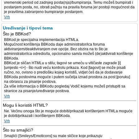
vremenski period od zadnjeg posta(nja)/bumpiranja. Temu možeš bumpirati i
postanjem posta, no, obrati pažnju na pravila foruma jer postoji mogućnost da
je pravilima zabranjeno bumpiranje postanjem.
Vrh
Uređivanje i tipovi tema
Što je BBKod?
BBKod je specijalna implementacija HTMLa.
Mogućnost korištenja BBKoda daje administrator/ica foruma
aktiviranjem/deaktiviranjem ove opcije. Bez obzira na to što je
administrator/ica odredio/la, opcionalno sam/a možeš (de)aktivirati korištenje
BBKoda.
BBKod je sličan HTMLu u stilu; tagovi se umeću u vitičaste zagrade [i]
[umjesto <i>] - što nudi veću kontrolu prikaza. Kod [tagovi] se može pisati
ručno, no, ovisno o predlošku kojeg koristiš, vidjet ćeš da je dodavanje
BBKoda postovima moguće i putem sučelja iznad prostora za post [poruku]
na obrascu za pisanje postova.
Za više informacija o BBKodu pogledaj Vodič kojemu možeš pristupiti sa
stranice za pisanje/uređivanje postova.
Vrh
Mogu li koristiti HTML?
Ne. Većinu onoga što je moguće dobiti/prikazati korištenjem HTMLa moguće
je dobiti/prikazati i korištenjem BBKoda.
Vrh
Što su smajlići?
Smajlići [Smileys/Emoticons] su male sličice koje
prikazuju