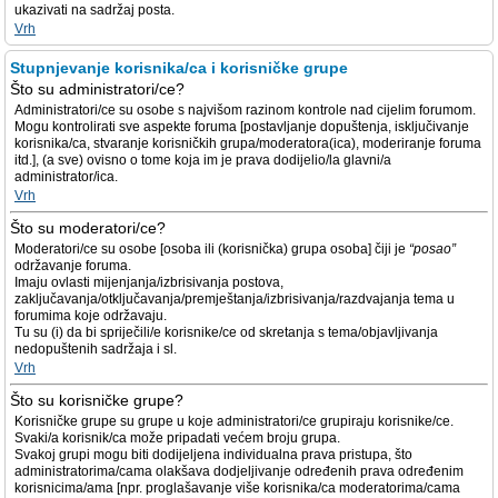
ukazivati na sadržaj posta.
Vrh
Stupnjevanje korisnika/ca i korisničke grupe
Što su administratori/ce?
Administratori/ce su osobe s najvišom razinom kontrole nad cijelim forumom.
Mogu kontrolirati sve aspekte foruma [postavljanje dopuštenja, isključivanje
korisnika/ca, stvaranje korisničkih grupa/moderatora(ica), moderiranje foruma
itd.], (a sve) ovisno o tome koja im je prava dodijelio/la glavni/a
administrator/ica.
Vrh
Što su moderatori/ce?
Moderatori/ce su osobe [osoba ili (korisnička) grupa osoba] čiji je
“posao”
održavanje foruma.
Imaju ovlasti mijenjanja/izbrisivanja postova,
zaključavanja/otključavanja/premještanja/izbrisivanja/razdvajanja tema u
forumima koje održavaju.
Tu su (i) da bi spriječili/e korisnike/ce od skretanja s tema/objavljivanja
nedopuštenih sadržaja i sl.
Vrh
Što su korisničke grupe?
Korisničke grupe su grupe u koje administratori/ce grupiraju korisnike/ce.
Svaki/a korisnik/ca može pripadati većem broju grupa.
Svakoj grupi mogu biti dodijeljena individualna prava pristupa, što
administratorima/cama olakšava dodjeljivanje određenih prava određenim
korisnicima/ama [npr. proglašavanje više korisnika/ca moderatorima/cama