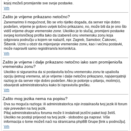
kojoj možeš promijenite sve svoje postavke.
Vrh
Zašto je vrijeme prikazano netočno?
Zanemarimo li mogućnost, što se vrlo rijetko događa, da server nije dobro
podešen, vrijeme je gotovo uvijek točno prikazano, no, može biti da je ono što
vidiš vrijeme
druge vremenske zone
. Ukoliko je to slučaj, promijeni postavke
svojeg korisničkog profila tako da izabereš onu vremensku zonu koja
odgovara području u kojem se nalaziš, npr. Zagreb, Samobor, Čakovec,
Šibenik. Uzmi u obzir da mijenjanje vremenske zone, kao i većinu postavki,
može napraviti samo registrirani/a korisnik/ca.
Vrh
Zašto je vrijeme i dalje prikazano netočno iako sam promijenio/la
vremensku zonu?
Ukoliko si siguran/na da si postavio/la točnu
vremensku zonu
te upalio/la
opciju
ljetnog vremena
, ali je vrijeme i dalje netočno prikazano, najvjerojatniji
razlog je da server nije dobro podešen. Ako je potonje u pitanju, molim(o),
obavijesti administratora/icu kako bi ispravio/la grešku.
Vrh
Zašto mog jezika nema na popisu?
Dva su moguća razloga: ili administrator/ica
nije instalirao/la
tvoj jezik ili forum
nije preveden
na tvoj jezik.
Pitaj administratora/icu foruma može li instalirati jezični paket koji želiš.
Ukoliko ne postoji prijevod na tvoj jezik - slobodno ga napravi. Više
informacija o tome možeš naći na stranicama phpBB Grupe [link u podnožju].
Vrh