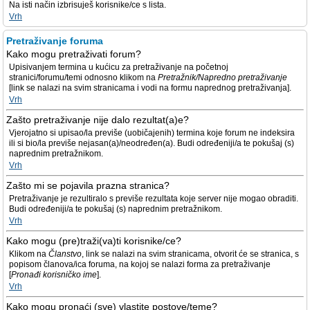
Na isti način izbrisuješ korisnike/ce s lista.
Vrh
Pretraživanje foruma
Kako mogu pretraživati forum?
Upisivanjem termina u kućicu za pretraživanje na početnoj
stranici/forumu/temi odnosno klikom na
Pretražnik/Napredno pretraživanje
[link se nalazi na svim stranicama i vodi na formu naprednog pretraživanja].
Vrh
Zašto pretraživanje nije dalo rezultat(a)e?
Vjerojatno si upisao/la previše (uobičajenih) termina koje forum ne indeksira
ili si bio/la previše nejasan(a)/neodređen(a). Budi određeniji/a te pokušaj (s)
naprednim pretražnikom.
Vrh
Zašto mi se pojavila prazna stranica?
Pretraživanje je rezultiralo s previše rezultata koje server nije mogao obraditi.
Budi određeniji/a te pokušaj (s) naprednim pretražnikom.
Vrh
Kako mogu (pre)traži(va)ti korisnike/ce?
Klikom na
Članstvo
, link se nalazi na svim stranicama, otvorit će se stranica, s
popisom članova/ica foruma, na kojoj se nalazi forma za pretraživanje
[
Pronađi korisničko ime
].
Vrh
Kako mogu pronaći (sve) vlastite postove/teme?