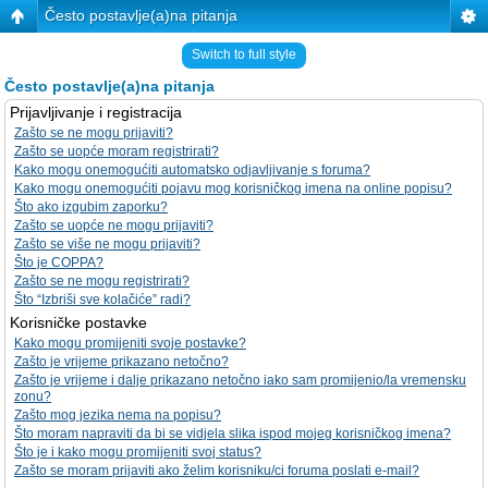
Često postavlje(a)na pitanja
Switch to full style
Često postavlje(a)na pitanja
Prijavljivanje i registracija
Zašto se ne mogu prijaviti?
Zašto se uopće moram registrirati?
Kako mogu onemogućiti automatsko odjavljivanje s foruma?
Kako mogu onemogućiti pojavu mog korisničkog imena na online popisu?
Što ako izgubim zaporku?
Zašto se uopće ne mogu prijaviti?
Zašto se više ne mogu prijaviti?
Što je COPPA?
Zašto se ne mogu registrirati?
Što “Izbriši sve kolačiće” radi?
Korisničke postavke
Kako mogu promijeniti svoje postavke?
Zašto je vrijeme prikazano netočno?
Zašto je vrijeme i dalje prikazano netočno iako sam promijenio/la vremensku
zonu?
Zašto mog jezika nema na popisu?
Što moram napraviti da bi se vidjela slika ispod mojeg korisničkog imena?
Što je i kako mogu promijeniti svoj status?
Zašto se moram prijaviti ako želim korisniku/ci foruma poslati e-mail?