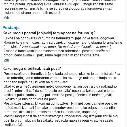
Ukoliko je administrator/ica omogućio/la slanje e-mailova korisnicima/ama
foruma putem ugrađenog e-mail obrasca - tu opciju mogu koristiti samo
registrirani/e korisnici/e [čime se sprečava zlouporaba forumova e-mail
sistema od strane anonimnih osoba].
Vrh
Postanje
Kako mogu postati [objaviti] temu/post na forum(u)?
Klikneš na odgovarajući gumb na forumu/temi [npr.
nova tema
,
odgovori
...].
Radnje koje (ne)možeš raditi su uvijek prikazane na dnu ekrana foruma/teme
[npr.
Možeš započinjati nove teme
,
Ne možeš započinjati nove teme
...].
Ovisno o tome kako je administrator/ica odredio/la, postanje može biti
omogućeno svima ili, pak, samo registriranim korisnicima/ama.
Vrh
Kako mogu urediti/izbrisati post?
Post možeš urediti/uređivati, [bilo kada odnosno, ukoliko je administrator/ica
tako odredio, samo određeno vremensko razdoblje nakon postanja posta
odnosno uopće ne], klikom na gumb
uredi
.
Ukoliko je u međuvremenu netko odgovorio na tvoj post, a ti ga naknadno
urediš, primijetit ćeš da se “u postu pojavila” rečenica koja govori o tome
koliko si puta i kada zadnji put uredio/la post [rečenica se neće pojaviti
ukoliko nije bilo odgovora na post].
Post možeš izbrisati klikom na gumb
izbriši
. Primijetit ćeš da neke postove
nećeš moći izbrisati [npr. ako je u međuvremenu netko odgovorio na njih
odnosno, ukoliko je administrator/ica tako odredio, uopće ne].
Postoji mogućnost da administrator(ica)/moderator(ica) izmijeni/izbriše tvoj
post [u prvom slučaju bi svakako trebao/la napisati opasku što je i zašto
izmijenio/la].