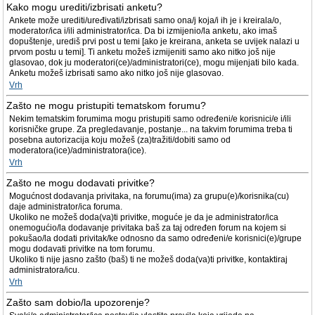
Kako mogu urediti/izbrisati anketu?
Ankete može urediti/uređivati/izbrisati samo ona/j koja/i ih je i kreirala/o,
moderator/ica i/ili administrator/ica. Da bi izmijenio/la anketu, ako imaš
dopuštenje, urediš prvi post u temi [ako je kreirana, anketa se uvijek nalazi u
prvom postu u temi]. Ti anketu možeš izmijeniti samo ako nitko još nije
glasovao, dok ju moderatori(ce)/administratori(ce), mogu mijenjati bilo kada.
Anketu možeš izbrisati samo ako nitko još nije glasovao.
Vrh
Zašto ne mogu pristupiti tematskom forumu?
Nekim tematskim forumima mogu pristupiti samo određeni/e korisnici/e i/ili
korisničke grupe. Za pregledavanje, postanje... na takvim forumima treba ti
posebna autorizacija koju možeš (za)tražiti/dobiti samo od
moderatora(ice)/administratora(ice).
Vrh
Zašto ne mogu dodavati privitke?
Mogućnost dodavanja privitaka, na forumu(ima) za grupu(e)/korisnika(cu)
daje administrator/ica foruma.
Ukoliko ne možeš doda(va)ti privitke, moguće je da je administrator/ica
onemogućio/la dodavanje privitaka baš za taj određen forum na kojem si
pokušao/la dodati privitak/ke odnosno da samo određeni/e korisnici(e)/grupe
mogu dodavati privitke na tom forumu.
Ukoliko ti nije jasno zašto (baš) ti ne možeš doda(va)ti privitke, kontaktiraj
administratora/icu.
Vrh
Zašto sam dobio/la upozorenje?