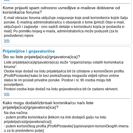
Kome prijaviti spam odnosno uvredljive e-mailove dobivene od
korisnika/ce foruma?
E-mail obrazac foruma uključuje osiguranje koje prati korisnike/ce koji/e šalju
poruke. E-mailiraj administratora/icu s obavijesti o tome [priloži čitav e-mail,
uključujući i zaglavlje - ono sadrži detalje o korisniku/ci koji/a je poslao/la e-
mail]. Po primitku tvojeg e-maila, administrator/ica može poduzeti (za to
predviđene) mjere.
Vrh
Prijatelji/ce i gnjavatori/ce
Što su liste prijatelja(ica)/gnjavatora(ica)?
Liste prijatelja(ica)/gnjavatora(ica) služe “organiziranju ostalih korisnika/ca
foruma”.
Osobe koje dodaš na listu prijatelja/ica bit će izlistane u korisničkom profilu
[Profil/Postavke]
kako bi bez pretraživanja mogao/la vidjeti njihov online
status te im poslati privatne poruke. Postovi i sl. tih osoba mogu biti
posvijetljeni.
Postovi osoba koje dodaš na listu gnjavatora/ica bit će zadano skriveni.
Vrh
Kako mogu dodati/izbrisati korisnika/cu na/s liste
prijatelja(ica)/gnjavatora(ica)?
Na dva načina:
- putem profila korisnika/ce [klikom na link dodaješ ga/ju na listu
prijatelja(ica)/gnjavatora(ica)];
- putem korisničkog profila
[Profil/Postavke]
[upisivanjem korisničkog/ih imena
u za to predviđeno polje].