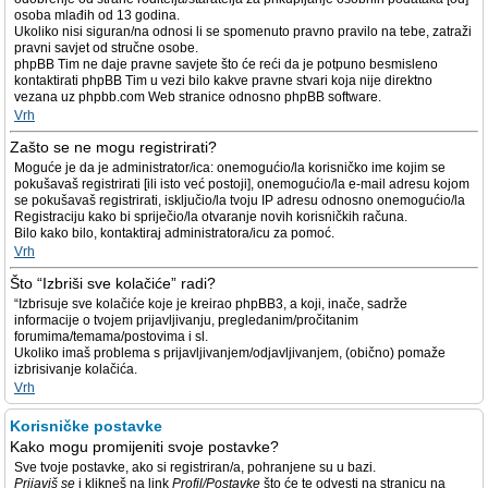
osoba mlađih od 13 godina.
Ukoliko nisi siguran/na odnosi li se spomenuto pravno pravilo na tebe, zatraži
pravni savjet od stručne osobe.
phpBB Tim ne daje pravne savjete što će reći da je potpuno besmisleno
kontaktirati phpBB Tim u vezi bilo kakve pravne stvari koja nije direktno
vezana uz phpbb.com Web stranice odnosno phpBB software.
Vrh
Zašto se ne mogu registrirati?
Moguće je da je administrator/ica: onemogućio/la korisničko ime kojim se
pokušavaš registrirati [ili isto već postoji], onemogućio/la e-mail adresu kojom
se pokušavaš registrirati, isključio/la tvoju IP adresu odnosno onemogućio/la
Registraciju kako bi spriječio/la otvaranje novih korisničkih računa.
Bilo kako bilo, kontaktiraj administratora/icu za pomoć.
Vrh
Što “Izbriši sve kolačiće” radi?
“Izbrisuje sve kolačiće koje je kreirao phpBB3, a koji, inače, sadrže
informacije o tvojem prijavljivanju, pregledanim/pročitanim
forumima/temama/postovima i sl.
Ukoliko imaš problema s prijavljivanjem/odjavljivanjem, (obično) pomaže
izbrisivanje kolačića.
Vrh
Korisničke postavke
Kako mogu promijeniti svoje postavke?
Sve tvoje postavke, ako si registriran/a, pohranjene su u bazi.
Prijaviš se
i klikneš na link
Profil/Postavke
što će te odvesti na stranicu na