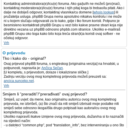
Kontaktiraj administratora(e)/icu(e) foruma. Ako ga/ju/ih ne možeš (pro)naći,
kontaktiraj moderatora(e)/icu(e) foruma i njih pitaj koga bi trebao/la pitati. Ako i
dalje ne dobiješ odgovor, kontaktiraj vlasnika/cu domene [
whois lookup
] ili
pružatelja usluga. phpBB Grupa nema apsolutno nikakvu kontrolu i ne može
ni u kojem slučaju odgovarati za to kako, gdje i tko forum koristi. Potpuno je
besmisleno kontaktirati phpBB Grupu u vezi bilo kakve pravne stvari koja nije
direktno vezana uz phpBB odnosno phpbb.com stranice. Ukoliko e-mailiraš
phpBB Grupu oko toga kako bilo koja treća stran(k)a koristi ovaj softver - ne
očekuj odgovor.
Vrh
O prijevodu
Tko i kako do - original?
Ovaj prijevod phpBB foruma, s engleskog [originalna verzija] na hrvatski, u
potpunosti, napravila je:
Ančica Sečan
.
[U kompletu, s prijevodom, dolaze i lokalizirane sličke.]
Zadnju verziju ovog mog kompletnog prijevoda možeš preuzeti sa:
ancica.sunceko.net
.
Vrh
Smijem li “preraditi”/“prerađivati” ovaj prijevod?
Smiješ, uz uvjet: da mene, kao originalnu autoricu ovog mog kompletnog
prijevoda, ne izbrišeš, (a) što znači da niti smiješ izbrisati moje podatke niti
smiješ sebe odnosno ikoga/išta drugo potpisati kao autora/icu ovog mog
kompletnog prijevoda.
Ukoliko napraviš ikakve izmjene ovog mog prijevoda, dužan/na si to naznačiti
na sljedeći način:
- u datoteci “common.php”, pod “translation_info”, bez interveniranja u ono što