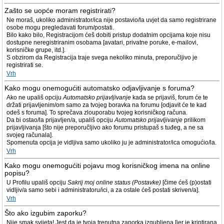
Zašto se uopće moram registrirati?
Ne moraš, ukoliko administrator/ica nije postavio/la uvjet da samo registrirane
osobe mogu pregledavati forum/postati.
Bilo kako bilo, Registracijom ćeš dobiti pristup dodatnim opcijama koje nisu
dostupne neregistriranim osobama [avatari, privatne poruke, e-mailovi,
korisničke grupe, itd.].
S obzirom da Registracija traje svega nekoliko minuta, preporučljivo je
registrirati se.
Vrh
Kako mogu onemogućiti automatsko odjavljivanje s foruma?
Ako ne upališ opciju
Automatsko prijavljivanje
kada se prijaviš, forum će te
držati prijavljenim/om samo za tvojeg boravka na forumu [odjavit će te kad
odeš s foruma]. To sprečava zlouporabu tvojeg korisničkog računa.
Da bi ostao/la prijavljen/a, upališ opciju
Automatsko prijavljivanje
prilikom
prijavljivanja [što nije preporučljivo ako forumu pristupaš s tuđeg, a ne sa
svojeg računala].
Spomenuta opcija je vidljiva samo ukoliko ju je administrator/ica omogućio/la.
Vrh
Kako mogu onemogućiti pojavu mog korisničkog imena na online
popisu?
U Profilu upališ opciju
Sakrij moj online status (Postavke)
[čime ćeš (p)ostati
vidljiv/a samo sebi i administratoru/ici, a za ostale ćeš postati skriven/a].
Vrh
Što ako izgubim zaporku?
Nije smak svijeta! Jest da je tvoja trenutna zaporka izgubljena [jer je kriptirana