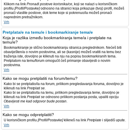
Klikom na link
Pronađi postove korisnika/ce
, koji se nalazi u korisničkom
profilu
[Profil/Postavke]
odnosno na stranici koja prikazuje (tvoj) profil, možeš
pronaći vlastite postove, dok teme koje si pokrenuo/la možeš pronaći
naprednim pretražnikom.
Vrh
Pretplata/e na temu/e i bookmarkiranje tema/e
Koja je razlika između bookmarkiranja teme/a i pretplate na
temu/e?
Bookmarkiranje je slično bookmarkiranju stranica preglednikom. Nećeš biti
obaviješten/a o novim postovima, ali se (kasnije) možeš vratiti na temu bez
traženja iste, dovoljno je kliknuti na nju na popisu bookmarkiranih tema.
Pretplatom na temu/forum omogućit ćeš primanje obavijesti o novim
postovima.
Vrh
Kako se mogu pretplatiti na forum/temu?
Kako bi se pretplatio/la na forum, prilikom pregledavanja foruma, dovoljno je
kliknuti na link
Pretplati se
.
Kako bi se pretplatio/la na temu, prilikom pregledavanja teme, dovoljno je
kliknuti na link
Pretplati se
odnosno prilikom postanja posta, upaliti opciju
Obavijesti me kad odgovor bude postan
.
Vrh
Kako se mogu odpretplatiti?
U korisničkom profilu
[Profil/Postavke]
klikneš na link
Pretplate
i slijediš upute.
Vrh