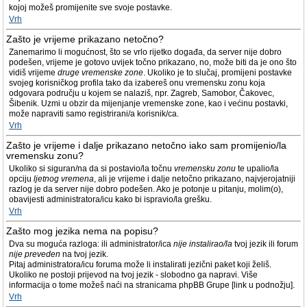
kojoj možeš promijenite sve svoje postavke.
Vrh
Zašto je vrijeme prikazano netočno?
Zanemarimo li mogućnost, što se vrlo rijetko događa, da server nije dobro
podešen, vrijeme je gotovo uvijek točno prikazano, no, može biti da je ono što
vidiš vrijeme
druge vremenske zone
. Ukoliko je to slučaj, promijeni postavke
svojeg korisničkog profila tako da izabereš onu vremensku zonu koja
odgovara području u kojem se nalaziš, npr. Zagreb, Samobor, Čakovec,
Šibenik. Uzmi u obzir da mijenjanje vremenske zone, kao i većinu postavki,
može napraviti samo registrirani/a korisnik/ca.
Vrh
Zašto je vrijeme i dalje prikazano netočno iako sam promijenio/la
vremensku zonu?
Ukoliko si siguran/na da si postavio/la točnu
vremensku zonu
te upalio/la
opciju
ljetnog vremena
, ali je vrijeme i dalje netočno prikazano, najvjerojatniji
razlog je da server nije dobro podešen. Ako je potonje u pitanju, molim(o),
obavijesti administratora/icu kako bi ispravio/la grešku.
Vrh
Zašto mog jezika nema na popisu?
Dva su moguća razloga: ili administrator/ica
nije instalirao/la
tvoj jezik ili forum
nije preveden
na tvoj jezik.
Pitaj administratora/icu foruma može li instalirati jezični paket koji želiš.
Ukoliko ne postoji prijevod na tvoj jezik - slobodno ga napravi. Više
informacija o tome možeš naći na stranicama phpBB Grupe [link u podnožju].
Vrh