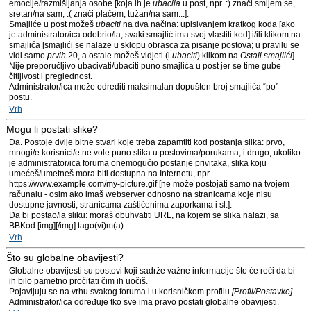
emocije/razmišljanja osobe [koja ih je
ubacila
u post, npr. :) znači smijem se,
sretan/na sam, :( znači plačem, tužan/na sam...].
Smajliće u post možeš
ubaciti
na dva načina: upisivanjem kratkog koda [ako
je administrator/ica odobrio/la, svaki smajlić ima svoj vlastiti kod] i/ili klikom na
smajlića [smajlići se nalaze u sklopu obrasca za pisanje postova; u pravilu se
vidi samo
prvih
20, a ostale možeš vidjeti (i
ubaciti
) klikom na
Ostali smajlići
].
Nije preporučljivo ubacivati/ubaciti puno smajlića u post jer se time gube
čitljivost i preglednost.
Administrator/ica može odrediti maksimalan dopušten broj smajlića “po”
postu.
Vrh
Mogu li postati slike?
Da. Postoje dvije bitne stvari koje treba zapamtiti kod postanja slika: prvo,
mnogi/e korisnici/e ne vole puno slika u postovima/porukama, i drugo, ukoliko
je administrator/ica foruma onemogućio postanje privitaka, slika koju
umećeš/umetneš mora biti dostupna na Internetu, npr.
https://www.example.com/my-picture.gif [ne može postojati samo na tvojem
računalu - osim ako imaš webserver odnosno na stranicama koje nisu
dostupne javnosti, stranicama zaštićenima zaporkama i sl.].
Da bi postao/la sliku: moraš obuhvatiti URL, na kojem se slika nalazi, sa
BBKod [img][/img] tago(vi)m(a).
Vrh
Što su globalne obavijesti?
Globalne obavijesti su postovi koji sadrže važne informacije što će reći da bi
ih bilo pametno pročitati čim ih uočiš.
Pojavljuju se na vrhu svakog foruma i u korisničkom profilu
[Profil/Postavke]
.
Administrator/ica određuje tko sve ima pravo postati globalne obavijesti.