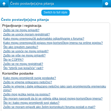
Često postavlje(a)na pitanja
Switch to full style
Često postavlje(a)na pitanja
Prijavljivanje i registracija
Zašto se ne mogu prijaviti?
Zašto se uopće moram registrirati?
Kako mogu onemogućiti automatsko odjavljivanje s foruma?
Kako mogu onemogućiti pojavu mog korisničkog imena na online popisu?
Što ako izgubim zaporku?
Zašto se uopće ne mogu prijaviti?
Zašto se više ne mogu prijaviti?
Što je COPPA?
Zašto se ne mogu registrirati?
Što “Izbriši sve kolačiće” radi?
Korisničke postavke
Kako mogu promijeniti svoje postavke?
Zašto je vrijeme prikazano netočno?
Zašto je vrijeme i dalje prikazano netočno iako sam promijenio/la vremensku
zonu?
Zašto mog jezika nema na popisu?
Što moram napraviti da bi se vidjela slika ispod mojeg korisničkog imena?
Što je i kako mogu promijeniti svoj status?
Zašto se moram prijaviti ako želim korisniku/ci foruma poslati e-mail?