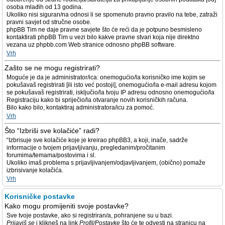
osoba mlađih od 13 godina.
Ukoliko nisi siguran/na odnosi li se spomenuto pravno pravilo na tebe, zatraži
pravni savjet od stručne osobe.
phpBB Tim ne daje pravne savjete što će reći da je potpuno besmisleno
kontaktirati phpBB Tim u vezi bilo kakve pravne stvari koja nije direktno
vezana uz phpbb.com Web stranice odnosno phpBB software.
Vrh
Zašto se ne mogu registrirati?
Moguće je da je administrator/ica: onemogućio/la korisničko ime kojim se
pokušavaš registrirati [ili isto već postoji], onemogućio/la e-mail adresu kojom
se pokušavaš registrirati, isključio/la tvoju IP adresu odnosno onemogućio/la
Registraciju kako bi spriječio/la otvaranje novih korisničkih računa.
Bilo kako bilo, kontaktiraj administratora/icu za pomoć.
Vrh
Što “Izbriši sve kolačiće” radi?
“Izbrisuje sve kolačiće koje je kreirao phpBB3, a koji, inače, sadrže
informacije o tvojem prijavljivanju, pregledanim/pročitanim
forumima/temama/postovima i sl.
Ukoliko imaš problema s prijavljivanjem/odjavljivanjem, (obično) pomaže
izbrisivanje kolačića.
Vrh
Korisničke postavke
Kako mogu promijeniti svoje postavke?
Sve tvoje postavke, ako si registriran/a, pohranjene su u bazi.
Prijaviš se
i klikneš na link
Profil/Postavke
što će te odvesti na stranicu na