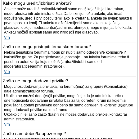
Kako mogu urediti/izbrisati anketu?
Ankete može urediti/uređivati/izbrisati samo ona/j koja/i ih je i kreirala/o,
moderator/ica i/ili administrator/ica. Da bi izmijenio/la anketu, ako imaš
dopuštenje, urediš prvi post u temi [ako je kreirana, anketa se uvijek nalazi u
prvom postu u temi]. Ti anketu možeš izmijeniti samo ako nitko još nije
glasovao, dok ju moderatori(ce)/administratori(ce), mogu mijenjati bilo kada.
Anketu možeš izbrisati samo ako nitko još nije glasovao.
Vrh
Zašto ne mogu pristupiti tematskom forumu?
Nekim tematskim forumima mogu pristupiti samo određeni/e korisnici/e i/ili
korisničke grupe. Za pregledavanje, postanje... na takvim forumima treba ti
posebna autorizacija koju možeš (za)tražiti/dobiti samo od
moderatora(ice)/administratora(ice).
Vrh
Zašto ne mogu dodavati privitke?
Mogućnost dodavanja privitaka, na forumu(ima) za grupu(e)/korisnika(cu)
daje administrator/ica foruma.
Ukoliko ne možeš doda(va)ti privitke, moguće je da je administrator/ica
onemogućio/la dodavanje privitaka baš za taj određen forum na kojem si
pokušao/la dodati privitak/ke odnosno da samo određeni/e korisnici(e)/grupe
mogu dodavati privitke na tom forumu.
Ukoliko ti nije jasno zašto (baš) ti ne možeš doda(va)ti privitke, kontaktiraj
administratora/icu.
Vrh
Zašto sam dobio/la upozorenje?