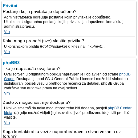
Privitci
Postanje kojih privitaka je dopušteno?
Administrator/ica određuje postanje kojih privitaka je dopušteno.
Ukoliko nisi siguran/na postanje kojih privitaka je dopušteno, kontaktiraj
administratora/icu.
Vrh
Kako mogu pronaći (sve) vlastite privitke?
U korisničkom profilu
[Profil/Postavke]
klikneš na link
Privitci
.
Vrh
phpBB3
Tko je napisao/la ovaj forum?
Ovaj softver [u originalnom obliku] napravljen je i objavljen od strane
phpBB
Grupe
. Dostupan je pod GNU General Public Licence i može biti slobodno
distribuiran [posjeti vezu u prethodnoj rečenici za detalje]. phpBB Grupa
zadržava sva autorska prava na ovaj softver.
Vrh
Zašto X mogućnost nije dostupna?
Ukoliko smatraš da neka mogućnost treba biti dodana, posjeti
phpBB Centar
Ideja
, (a) gdje možeš vidjeti [i glasovati za] već predložene ideje i/ili predložiti
vlastite.
Vrh
Koga kontaktirati u vezi zlouporabe/pravnih stvari vezanih uz
forum?