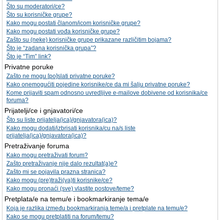
Što su moderatori/ce?
Što su korisničke grupe?
Kako mogu postati članom/icom korisničke grupe?
Kako mogu postati vođa korisničke grupe?
Zašto su (neke) korisničke grupe prikazane različitim bojama?
Što je “zadana korisnička grupa”?
Što je “Tim” link?
Privatne poruke
Zašto ne mogu [po]slati privatne poruke?
Kako onemogućiti pojedine korisnike/ce da mi šalju privatne poruke?
Kome prijaviti spam odnosno uvredljive e-mailove dobivene od korisnika/ce
foruma?
Prijatelji/ce i gnjavatori/ce
Što su liste prijatelja(ica)/gnjavatora(ica)?
Kako mogu dodati/izbrisati korisnika/cu na/s liste
prijatelja(ica)/gnjavatora(ica)?
Pretraživanje foruma
Kako mogu pretraživati forum?
Zašto pretraživanje nije dalo rezultat(a)e?
Zašto mi se pojavila prazna stranica?
Kako mogu (pre)traži(va)ti korisnike/ce?
Kako mogu pronaći (sve) vlastite postove/teme?
Pretplata/e na temu/e i bookmarkiranje tema/e
Koja je razlika između bookmarkiranja teme/a i pretplate na temu/e?
Kako se mogu pretplatiti na forum/temu?