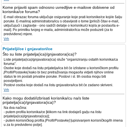
Kome prijaviti spam odnosno uvredljive e-mailove dobivene od
korisnika/ce foruma?
E-mail obrazac foruma uključuje osiguranje koje prati korisnike/ce koji/e šalju
poruke. E-mailiraj administratora/icu s obavijesti o tome [priloži čitav e-mail,
uključujući i zaglavlje - ono sadrži detalje o korisniku/ci koji/a je poslao/la e-
mail]. Po primitku tvojeg e-maila, administrator/ica može poduzeti (za to
predviđene) mjere.
Vrh
Prijatelji/ce i gnjavatori/ce
Što su liste prijatelja(ica)/gnjavatora(ica)?
Liste prijatelja(ica)/gnjavatora(ica) služe “organiziranju ostalih korisnika/ca
foruma”.
Osobe koje dodaš na listu prijatelja/ica bit će izlistane u korisničkom profilu
[Profil/Postavke]
kako bi bez pretraživanja mogao/la vidjeti njihov online
status te im poslati privatne poruke. Postovi i sl. tih osoba mogu biti
posvijetljeni.
Postovi osoba koje dodaš na listu gnjavatora/ica bit će zadano skriveni.
Vrh
Kako mogu dodati/izbrisati korisnika/cu na/s liste
prijatelja(ica)/gnjavatora(ica)?
Na dva načina:
- putem profila korisnika/ce [klikom na link dodaješ ga/ju na listu
prijatelja(ica)/gnjavatora(ica)];
- putem korisničkog profila
[Profil/Postavke]
[upisivanjem korisničkog/ih imena
u za to predviđeno polje].