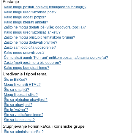
Postanje
Kako mogu postati [objaviti] temu/post na forum(u)?
Kako mogu urediti/izbrisati post?
Kako mogu dodati potpis?
Kako mogu kreirati anketu?
Zašto ne mogu dodati još (više) odgovora (opcija)?
Kako mogu urediti/izbrisati anketu?
Zašto ne mogu pristupiti tematskom forumu?
Zašto ne mogu dodavati privitke?
Zašto sam dobio/la upozorenje?
Kako mogu prijaviti post?
Čemu služi gumb “Pohrani” prilikom postanja/pisanja poruke(a)?
Zašto (moj) post mora biti odobren?
Kako mogu bumpirati temu?
Uređivanje i tipovi tema
Što je BBKod?
Mogu li koristiti HTML?
Što su smajlići?
Mogu li postati slike?
Što su globalne obavijesti?
Što su obavijesti?
Što je “važno”?
Što su zaključane teme?
Što su ikone tema?
Stupnjevanje korisnika/ca i korisničke grupe
Što su administratori/ce?