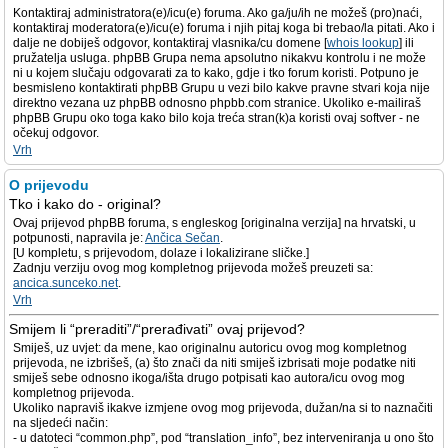
Kontaktiraj administratora(e)/icu(e) foruma. Ako ga/ju/ih ne možeš (pro)naći,
kontaktiraj moderatora(e)/icu(e) foruma i njih pitaj koga bi trebao/la pitati. Ako i
dalje ne dobiješ odgovor, kontaktiraj vlasnika/cu domene [
whois lookup
] ili
pružatelja usluga. phpBB Grupa nema apsolutno nikakvu kontrolu i ne može
ni u kojem slučaju odgovarati za to kako, gdje i tko forum koristi. Potpuno je
besmisleno kontaktirati phpBB Grupu u vezi bilo kakve pravne stvari koja nije
direktno vezana uz phpBB odnosno phpbb.com stranice. Ukoliko e-mailiraš
phpBB Grupu oko toga kako bilo koja treća stran(k)a koristi ovaj softver - ne
očekuj odgovor.
Vrh
O prijevodu
Tko i kako do - original?
Ovaj prijevod phpBB foruma, s engleskog [originalna verzija] na hrvatski, u
potpunosti, napravila je:
Ančica Sečan
.
[U kompletu, s prijevodom, dolaze i lokalizirane sličke.]
Zadnju verziju ovog mog kompletnog prijevoda možeš preuzeti sa:
ancica.sunceko.net
.
Vrh
Smijem li “preraditi”/“prerađivati” ovaj prijevod?
Smiješ, uz uvjet: da mene, kao originalnu autoricu ovog mog kompletnog
prijevoda, ne izbrišeš, (a) što znači da niti smiješ izbrisati moje podatke niti
smiješ sebe odnosno ikoga/išta drugo potpisati kao autora/icu ovog mog
kompletnog prijevoda.
Ukoliko napraviš ikakve izmjene ovog mog prijevoda, dužan/na si to naznačiti
na sljedeći način:
- u datoteci “common.php”, pod “translation_info”, bez interveniranja u ono što