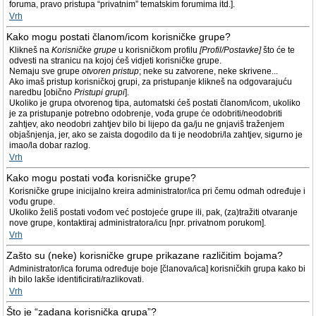
foruma, pravo pristupa “privatnim” tematskim forumima itd.].
Vrh
Kako mogu postati članom/icom korisničke grupe?
Klikneš na
Korisničke grupe
u korisničkom profilu
[Profil/Postavke]
što će te
odvesti na stranicu na kojoj ćeš vidjeti korisničke grupe.
Nemaju sve grupe
otvoren pristup
; neke su zatvorene, neke skrivene...
Ako imaš pristup korisničkoj grupi, za pristupanje klikneš na odgovarajuću
naredbu [obično
Pristupi grupi
].
Ukoliko je grupa otvorenog tipa, automatski ćeš postati članom/icom, ukoliko
je za pristupanje potrebno odobrenje, vođa grupe će odobriti/neodobriti
zahtjev, ako neodobri zahtjev bilo bi lijepo da ga/ju ne gnjaviš traženjem
objašnjenja, jer, ako se zaista dogodilo da ti je neodobri/la zahtjev, sigurno je
imao/la dobar razlog.
Vrh
Kako mogu postati vođa korisničke grupe?
Korisničke grupe inicijalno kreira administrator/ica pri čemu odmah određuje i
vođu grupe.
Ukoliko želiš postati vođom već postojeće grupe ili, pak, (za)tražiti otvaranje
nove grupe, kontaktiraj administratora/icu [npr. privatnom porukom].
Vrh
Zašto su (neke) korisničke grupe prikazane različitim bojama?
Administrator/ica foruma određuje boje [članova/ica] korisničkih grupa kako bi
ih bilo lakše identificirati/razlikovati.
Vrh
Što je “zadana korisnička grupa”?