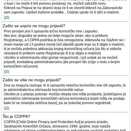
u bazi i ne može ti biti ponovo poslana], no, možeš zatražiti novu.
Klikneš na
Prijava
te na stranici koja će ti se otvoriti klikneš na
Zaboravio/la
sam zaporku
. Upišeš tražene podatke... Daljnje upute će ti stići e-mailom.
Vrh
Zašto se uopće ne mogu prijaviti?
Prvo provjeri jesi li upisao/la točno
korisničko ime
i
zaporku
.
Ako jesi, dogodila se jedna od dvije moguće stvari: ako si prilikom
Registracije, a COPPA podrška je bila omogućena, kliknuo/la na
Slažem se i
imam manje od 13 godina
morat ćeš slijediti upute koje su ti stigle e-mailom;
ili je možda potrebna aktivacija tvojeg korisničkog računa [za što si vidio/la
obavijest ili prilikom same Registracije ili ti je stigla e-mailom].
Ukoliko si eliminirao/la obje gornje mogućnosti, i još uvijek se ne možeš
prijaviti, kontaktiraj administratora/icu [da provjeri što (ni)je u redu s tvojim
korisničkim računom].
Vrh
Zašto se više ne mogu prijaviti?
Dva su moguća razloga: ili si upisao/la
netočno
korisničko ime i/ili zaporku; ili
je administrator/ica
izbrisao/la
tvoj korisnički račun.
Ukoliko je u pitanju potonje: možda nikada nisi ništa postao/la, [uobičajeno je
periodično izbrisivanje korisničkih računa korisnika/ca koji/e ništa ne postaju
kako bi se smanjila veličina baze], pa se pokušaj ponovo registrirati.
Vrh
Što je COPPA?
COPPA [Child Online Privacy and Protection Act] je pravno pravilo,
Sjedinjenih Američkih Država, doneseno 1998. godine, koje nalaže
odobrenje od strane roditelja/staratelja za prikupljanje osobnih podataka [od]