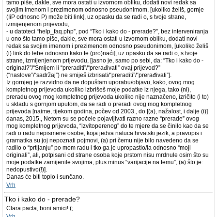
tamo piše, dakle, sve mora ostati u izvornom obliku, dodati novi redak sa
svojim imenom i prezimenom odnosno pseudonimom, [ukoliko želiš, gornje
(IiP odnosno P) može biti link], uz opasku da se radi o, s tvoje strane,
izmijenjenom prijevodu;
- u datoteci “help_faq.php”, pod “Tko i kako do - prerade?”, bez interveniranja
u ono što tamo piše, dakle, sve mora ostati u izvornom obliku, dodati novi
redak sa svojim imenom i prezimenom odnosno pseudonimom, [ukoliko želiš
(i) link do tebe odnosno kako te (pro)naći], uz opasku da se radi o, s tvoje
strane, izmijenjenom prijevodu, [jasno je, samo po sebi, da: “Tko i kako do -
original?”/“Smijem li “preraditi”/“prerađivati” ovaj prijevod?”
(“naslove”/“sadržaj”) ne smiješ izbrisati/“preraditi”/“prerađivati”].
Iz gornjeg je razvidno da ne dopuštam uporabu/objavu, kako, ovog mog
kompletnog prijevoda ukoliko izbrišeš moje podatke iz njega, tako (ni),
preradu ovog mog kompletnog prijevoda ukoliko nije naznačeno, izričito (i to)
u skladu s gornjom uputom, da se radi o preradi ovog mog kompletnog
prijevoda [naime, tijekom godina, počev od 2003., do [(a), nažalost, i dalje (i)]
danas, 2015., Netom su se počele pojavljivati razno razne “prerade” ovog
mog kompletnog prijevoda, “izvitoperenog” do te mjere da se činilo kao da se
radi o radu nepismene osobe, koja jedva natuca hrvatski jezik, a pravopis i
gramatika su joj nepoznati pojmovi, (a) pri čemu nije bilo navedeno da se
radilo o “prtljanju” po mom radu i tko ga je upropastio/la odnosno “moji
originali”, ali, potpisani od strane osoba koje prstom nisu mrdnule osim što su
moje podatke zamijenile svojima, plus minus “varijacije na temu”, (a) što je:
nedopustivo(!)].
Danas će biti toplo i sunčano.
Vrh
Tko i kako do - prerade?
Clara pacta, boni amici! (;
Vrh