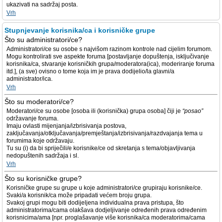
ukazivati na sadržaj posta.
Vrh
Stupnjevanje korisnika/ca i korisničke grupe
Što su administratori/ce?
Administratori/ce su osobe s najvišom razinom kontrole nad cijelim forumom.
Mogu kontrolirati sve aspekte foruma [postavljanje dopuštenja, isključivanje
korisnika/ca, stvaranje korisničkih grupa/moderatora(ica), moderiranje foruma
itd.], (a sve) ovisno o tome koja im je prava dodijelio/la glavni/a
administrator/ica.
Vrh
Što su moderatori/ce?
Moderatori/ce su osobe [osoba ili (korisnička) grupa osoba] čiji je
“posao”
održavanje foruma.
Imaju ovlasti mijenjanja/izbrisivanja postova,
zaključavanja/otključavanja/premještanja/izbrisivanja/razdvajanja tema u
forumima koje održavaju.
Tu su (i) da bi spriječili/e korisnike/ce od skretanja s tema/objavljivanja
nedopuštenih sadržaja i sl.
Vrh
Što su korisničke grupe?
Korisničke grupe su grupe u koje administratori/ce grupiraju korisnike/ce.
Svaki/a korisnik/ca može pripadati većem broju grupa.
Svakoj grupi mogu biti dodijeljena individualna prava pristupa, što
administratorima/cama olakšava dodjeljivanje određenih prava određenim
korisnicima/ama [npr. proglašavanje više korisnika/ca moderatorima/cama