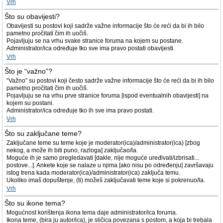
Vrh
Što su obavijesti?
Obavijesti su postovi koji sadrže važne informacije što će reći da bi ih bilo
pametno pročitati čim ih uočiš.
Pojavljuju se na vrhu svake stranice foruma na kojem su postane.
Administrator/ica određuje tko sve ima pravo postati obavijesti.
Vrh
Što je “važno”?
“Važno” su postovi koji često sadrže važne informacije što će reći da bi ih bilo
pametno pročitati čim ih uočiš.
Pojavljuju se na vrhu prve stranice foruma [ispod eventualnih obavijesti] na
kojem su postani.
Administrator/ica određuje tko ih sve ima pravo postati.
Vrh
Što su zaključane teme?
Zaključane teme su teme koje je moderator(ica)/administrator(ica) [zbog
nekog, a može ih biti puno, razloga] zaključao/la.
Moguće ih je samo pregledavati [dakle, nije moguće uređivati/izbrisati...
postove...]. Ankete koje se nalaze u njima [ako nisu po određenju] završavaju
istog trena kada moderator(ica)/administrator(ica) zaključa temu.
Ukoliko imaš dopuštenje, (ti) možeš zaključavati teme koje si pokrenuo/la.
Vrh
Što su ikone tema?
Mogućnost korištenja ikona tema daje administrator/ica foruma.
Ikona teme, (bira ju autor/ica), je sličica povezana s postom, a koja bi trebala