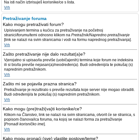
Na isti način izbrisuješ korisnike/ce s lista.
Vrh
Pretraživanje foruma
Kako mogu pretraživati forum?
Upisivanjem termina u kućicu za pretraživanje na početnoj
stranici/forumu/temi odnosno klikom na
Pretražnik/Napredno pretraživanje
[link se nalazi na svim stranicama i vodi na formu naprednog pretraživanja].
Vrh
Zašto pretraživanje nije dalo rezultat(a)e?
Vjerojatno si upisao/la previše (uobičajenih) termina koje forum ne indeksira
ili si bio/la previše nejasan(a)/neodređen(a). Budi određeniji/a te pokušaj (s)
naprednim pretražnikom.
Vrh
Zašto mi se pojavila prazna stranica?
Pretraživanje je rezultiralo s previše rezultata koje server nije mogao obraditi.
Budi određeniji/a te pokušaj (s) naprednim pretražnikom.
Vrh
Kako mogu (pre)traži(va)ti korisnike/ce?
Klikom na
Članstvo
, link se nalazi na svim stranicama, otvorit će se stranica, s
popisom članova/ica foruma, na kojoj se nalazi forma za pretraživanje
[
Pronađi korisničko ime
].
Vrh
Kako mogu pronaći (sve) vlastite postove/teme?