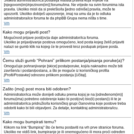
Svaki/a administrator/ica postavlja vlastita pravila koja vrijede na
[njegovom(im)/njezinom(im)] forumu/ima. Ne vrijede na svim forumima ista
pravila. Ukoliko misli da si prekršio/la [jedno od/više] pravila, može te
upozoriti. Ukoliko dobiješ upozorenje, imaj na umu da je to odluka
administratora/ice foruma te da phpBB Grupa nema ništa s time.
Vrh
Kako mogu prijaviti post?
Mogućnost prijave post(ov)a daje administrator/ica foruma.
Ukoliko je prijavljivanje postova omogućeno, kod posta kojeg želiš prijaviti
nalazi se gumb klik na kojeg će te provesti kroz postupak prijave posta.
Vrh
Čemu služi gumb “Pohrani” prilikom postanja/pisanja poruke(a)?
Omogućuje pohranjivanje [skice] posta/poruke, koji/a naknadno može biti
završen/a i postan/poslana, a što je moguće iz korisničkog profila
[Profil/Postavke]
odnosno prilikom postanja [
Učitaj
].
Vrh
Zašto (moj) post mora biti odobren?
Administrator/ica može donijeti odluku prema kojoj je na [određenom(im)]
forumu(ima) potrebno odobrenje kako bi post(ovi) bio(li) postan(i) ili te je
administrator/ica pridružio/la korisničkoj grupi članovima koje postove treba
odobriti kako bi bili objavljeni. Za detalje, kontaktiraj administratora/icu.
Vrh
Kako mogu bumpirati temu?
Klikom na link “Bumpiraj” što će temu postaviti na vrh prve stranice foruma.
Ukoliko ne vidiš link, bumpiranje je ili onemogućeno ili mora proći određen