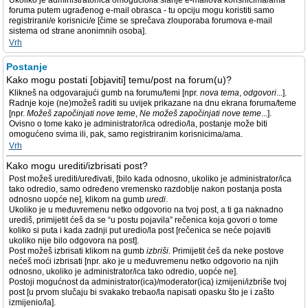
Ukoliko je administrator/ica omogućio/la slanje e-mailova korisnicima/ama
foruma putem ugrađenog e-mail obrasca - tu opciju mogu koristiti samo
registrirani/e korisnici/e [čime se sprečava zlouporaba forumova e-mail
sistema od strane anonimnih osoba].
Vrh
Postanje
Kako mogu postati [objaviti] temu/post na forum(u)?
Klikneš na odgovarajući gumb na forumu/temi [npr.
nova tema
,
odgovori
...].
Radnje koje (ne)možeš raditi su uvijek prikazane na dnu ekrana foruma/teme
[npr.
Možeš započinjati nove teme
,
Ne možeš započinjati nove teme
...].
Ovisno o tome kako je administrator/ica odredio/la, postanje može biti
omogućeno svima ili, pak, samo registriranim korisnicima/ama.
Vrh
Kako mogu urediti/izbrisati post?
Post možeš urediti/uređivati, [bilo kada odnosno, ukoliko je administrator/ica
tako odredio, samo određeno vremensko razdoblje nakon postanja posta
odnosno uopće ne], klikom na gumb
uredi
.
Ukoliko je u međuvremenu netko odgovorio na tvoj post, a ti ga naknadno
urediš, primijetit ćeš da se “u postu pojavila” rečenica koja govori o tome
koliko si puta i kada zadnji put uredio/la post [rečenica se neće pojaviti
ukoliko nije bilo odgovora na post].
Post možeš izbrisati klikom na gumb
izbriši
. Primijetit ćeš da neke postove
nećeš moći izbrisati [npr. ako je u međuvremenu netko odgovorio na njih
odnosno, ukoliko je administrator/ica tako odredio, uopće ne].
Postoji mogućnost da administrator(ica)/moderator(ica) izmijeni/izbriše tvoj
post [u prvom slučaju bi svakako trebao/la napisati opasku što je i zašto
izmijenio/la].