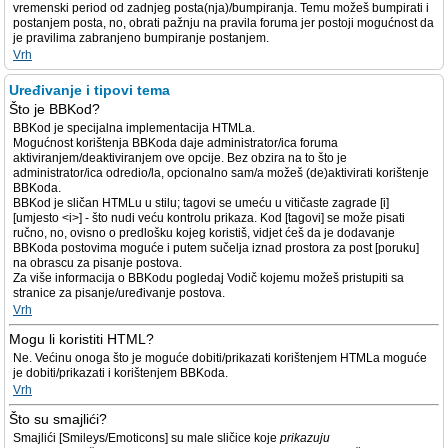
vremenski period od zadnjeg posta(nja)/bumpiranja. Temu možeš bumpirati i
postanjem posta, no, obrati pažnju na pravila foruma jer postoji mogućnost da
je pravilima zabranjeno bumpiranje postanjem.
Vrh
Uređivanje i tipovi tema
Što je BBKod?
BBKod je specijalna implementacija HTMLa.
Mogućnost korištenja BBKoda daje administrator/ica foruma
aktiviranjem/deaktiviranjem ove opcije. Bez obzira na to što je
administrator/ica odredio/la, opcionalno sam/a možeš (de)aktivirati korištenje
BBKoda.
BBKod je sličan HTMLu u stilu; tagovi se umeću u vitičaste zagrade [i]
[umjesto <i>] - što nudi veću kontrolu prikaza. Kod [tagovi] se može pisati
ručno, no, ovisno o predlošku kojeg koristiš, vidjet ćeš da je dodavanje
BBKoda postovima moguće i putem sučelja iznad prostora za post [poruku]
na obrascu za pisanje postova.
Za više informacija o BBKodu pogledaj Vodič kojemu možeš pristupiti sa
stranice za pisanje/uređivanje postova.
Vrh
Mogu li koristiti HTML?
Ne. Većinu onoga što je moguće dobiti/prikazati korištenjem HTMLa moguće
je dobiti/prikazati i korištenjem BBKoda.
Vrh
Što su smajlići?
Smajlići [Smileys/Emoticons] su male sličice koje
prikazuju