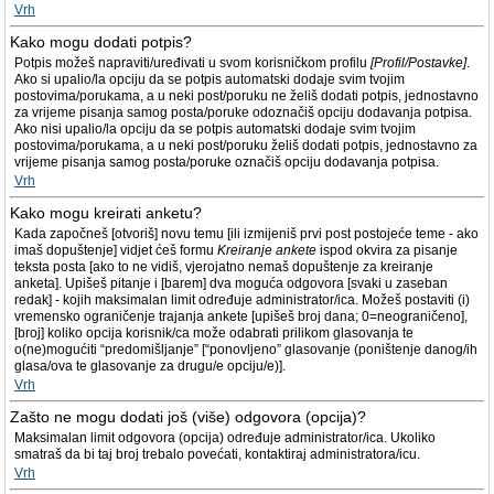
Vrh
Kako mogu dodati potpis?
Potpis možeš napraviti/uređivati u svom korisničkom profilu
[Profil/Postavke]
.
Ako si upalio/la opciju da se potpis automatski dodaje svim tvojim
postovima/porukama, a u neki post/poruku ne želiš dodati potpis, jednostavno
za vrijeme pisanja samog posta/poruke odoznačiš opciju dodavanja potpisa.
Ako nisi upalio/la opciju da se potpis automatski dodaje svim tvojim
postovima/porukama, a u neki post/poruku želiš dodati potpis, jednostavno za
vrijeme pisanja samog posta/poruke označiš opciju dodavanja potpisa.
Vrh
Kako mogu kreirati anketu?
Kada započneš [otvoriš] novu temu [ili izmijeniš prvi post postojeće teme - ako
imaš dopuštenje] vidjet ćeš formu
Kreiranje ankete
ispod okvira za pisanje
teksta posta [ako to ne vidiš, vjerojatno nemaš dopuštenje za kreiranje
anketa]. Upišeš pitanje i [barem] dva moguća odgovora [svaki u zaseban
redak] - kojih maksimalan limit određuje administrator/ica. Možeš postaviti (i)
vremensko ograničenje trajanja ankete [upišeš broj dana; 0=neograničeno],
[broj] koliko opcija korisnik/ca može odabrati prilikom glasovanja te
o(ne)mogućiti “predomišljanje” [“ponovljeno” glasovanje (poništenje danog/ih
glasa/ova te glasovanje za drugu/e opciju/e)].
Vrh
Zašto ne mogu dodati još (više) odgovora (opcija)?
Maksimalan limit odgovora (opcija) određuje administrator/ica. Ukoliko
smatraš da bi taj broj trebalo povećati, kontaktiraj administratora/icu.
Vrh