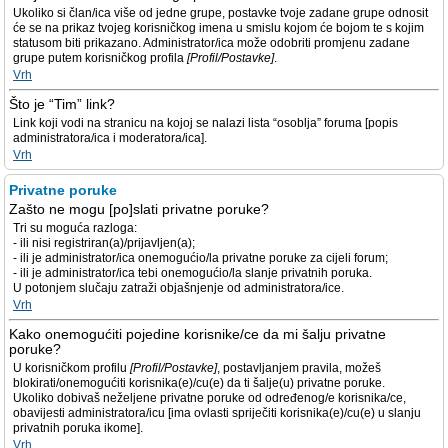
Ukoliko si član/ica više od jedne grupe, postavke tvoje zadane grupe odnosit
će se na prikaz tvojeg korisničkog imena u smislu kojom će bojom te s kojim
statusom biti prikazano. Administrator/ica može odobriti promjenu zadane
grupe putem korisničkog profila
[Profil/Postavke]
.
Vrh
Što je “Tim” link?
Link koji vodi na stranicu na kojoj se nalazi lista “osoblja” foruma [popis
administratora/ica i moderatora/ica].
Vrh
Privatne poruke
Zašto ne mogu [po]slati privatne poruke?
Tri su moguća razloga:
- ili nisi registriran(a)/prijavljen(a);
- ili je administrator/ica onemogućio/la privatne poruke za cijeli forum;
- ili je administrator/ica tebi onemogućio/la slanje privatnih poruka.
U potonjem slučaju zatraži objašnjenje od administratora/ice.
Vrh
Kako onemogućiti pojedine korisnike/ce da mi šalju privatne
poruke?
U korisničkom profilu
[Profil/Postavke]
, postavljanjem pravila, možeš
blokirati/onemogućiti korisnika(e)/cu(e) da ti šalje(u) privatne poruke.
Ukoliko dobivaš neželjene privatne poruke od određenog/e korisnika/ce,
obavijesti administratora/icu [ima ovlasti spriječiti korisnika(e)/cu(e) u slanju
privatnih poruka ikome].
Vrh