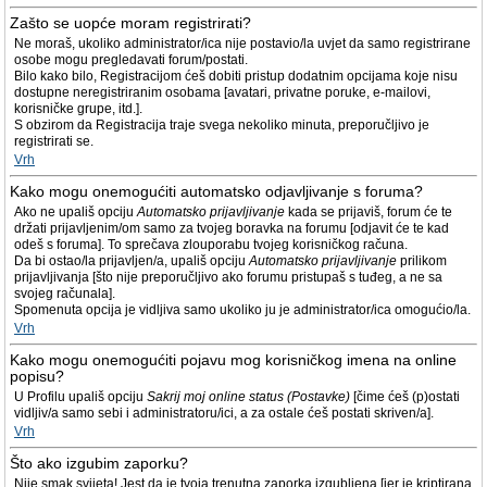
Zašto se uopće moram registrirati?
Ne moraš, ukoliko administrator/ica nije postavio/la uvjet da samo registrirane
osobe mogu pregledavati forum/postati.
Bilo kako bilo, Registracijom ćeš dobiti pristup dodatnim opcijama koje nisu
dostupne neregistriranim osobama [avatari, privatne poruke, e-mailovi,
korisničke grupe, itd.].
S obzirom da Registracija traje svega nekoliko minuta, preporučljivo je
registrirati se.
Vrh
Kako mogu onemogućiti automatsko odjavljivanje s foruma?
Ako ne upališ opciju
Automatsko prijavljivanje
kada se prijaviš, forum će te
držati prijavljenim/om samo za tvojeg boravka na forumu [odjavit će te kad
odeš s foruma]. To sprečava zlouporabu tvojeg korisničkog računa.
Da bi ostao/la prijavljen/a, upališ opciju
Automatsko prijavljivanje
prilikom
prijavljivanja [što nije preporučljivo ako forumu pristupaš s tuđeg, a ne sa
svojeg računala].
Spomenuta opcija je vidljiva samo ukoliko ju je administrator/ica omogućio/la.
Vrh
Kako mogu onemogućiti pojavu mog korisničkog imena na online
popisu?
U Profilu upališ opciju
Sakrij moj online status (Postavke)
[čime ćeš (p)ostati
vidljiv/a samo sebi i administratoru/ici, a za ostale ćeš postati skriven/a].
Vrh
Što ako izgubim zaporku?
Nije smak svijeta! Jest da je tvoja trenutna zaporka izgubljena [jer je kriptirana