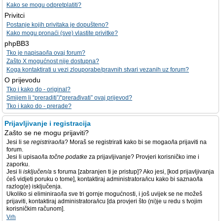
Kako se mogu odpretplatiti?
Privitci
Postanje kojih privitaka je dopušteno?
Kako mogu pronaći (sve) vlastite privitke?
phpBB3
Tko je napisao/la ovaj forum?
Zašto X mogućnost nije dostupna?
Koga kontaktirati u vezi zlouporabe/pravnih stvari vezanih uz forum?
O prijevodu
Tko i kako do - original?
Smijem li “preraditi”/“prerađivati” ovaj prijevod?
Tko i kako do - prerade?
Prijavljivanje i registracija
Zašto se ne mogu prijaviti?
Jesi li se
registrirao/la
? Moraš se registrirati kako bi se mogao/la prijaviti na
forum.
Jesi li upisao/la
točne podatke
za prijavljivanje? Provjeri korisničko ime i
zaporku.
Jesi li
isključen/a
s foruma [zabranjen ti je pristup]? Ako jesi, [kod prijavljivanja
ćeš vidjeti poruku o tome], kontaktiraj administratora/icu kako bi saznao/la
razlog(e) isključenja.
Ukoliko si eliminirao/la sve tri gornje mogućnosti, i još uvijek se ne možeš
prijaviti, kontaktiraj administratora/icu [da provjeri što (ni)je u redu s tvojim
korisničkim računom].
Vrh