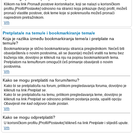
Klikom na link
Pronađi postove korisnika/ce
, koji se nalazi u korisničkom
profilu
[Profil/Postavke]
odnosno na stranici koja prikazuje (tvoj) profil, možeš
pronaći vlastite postove, dok teme koje si pokrenuo/la možeš pronaći
naprednim pretražnikom.
Vrh
Pretplata/e na temu/e i bookmarkiranje tema/e
Koja je razlika između bookmarkiranja teme/a i pretplate na
temu/e?
Bookmarkiranje je slično bookmarkiranju stranica preglednikom. Nećeš biti
obaviješten/a o novim postovima, ali se (kasnije) možeš vratiti na temu bez
traženja iste, dovoljno je kliknuti na nju na popisu bookmarkiranih tema.
Pretplatom na temu/forum omogućit ćeš primanje obavijesti o novim
postovima.
Vrh
Kako se mogu pretplatiti na forum/temu?
Kako bi se pretplatio/la na forum, prilikom pregledavanja foruma, dovoljno je
kliknuti na link
Pretplati se
.
Kako bi se pretplatio/la na temu, prilikom pregledavanja teme, dovoljno je
kliknuti na link
Pretplati se
odnosno prilikom postanja posta, upaliti opciju
Obavijesti me kad odgovor bude postan
.
Vrh
Kako se mogu odpretplatiti?
U korisničkom profilu
[Profil/Postavke]
klikneš na link
Pretplate
i slijediš upute.
Vrh