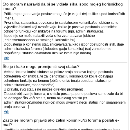
Što moram napraviti da bi se vidjela slika ispod mojeg korisničkog
imena?
Prilikom pregledavanja postova moguće je vidjeti dvije slike ispod korisničkih
imena.
Prva slika, statusnica, povezana je sa statusom korisnika/ce; obično su to
zvjezdice/blokovi koji označavaju: koliko je postova postao/la korisnik/ca
odnosno funkciju korisnika/ce na forumu [npr. administrator/ica].
Ispod nje se može nalaziti veća slika zvana avatar [obično
jedinstvena/osobna za svakog/u korisnika/cu].
Dopuštenja o korištenju statusnica/avatara, kao i izbor dostupnosti istih, daje
administrator/ica foruma [slobodno ga/ju kontaktiraj (sa) zamolbom o
dopuštenju statusnica/avatara ukoliko isto/a nije dao/la].
Vrh
Što je i kako mogu promijeniti svoj status?
Većina foruma koristi statuse za prikaz broja postova koje je postao/la
određeni/a korisnik/ca, te za identifikaciju korisnika/ca koji/e obavljaju
određene funkcije na forumu [obično oni/e imaju poseban status, npr.
administratori/ce, moderatori/ce].
U pravilu, svoj status ne možeš direktno promijeniti.
Zloupotrebljavanje foruma, u smislu postanja puno postova samo zato da bi
se dosegao što veći status, nema nikakvog smisla jer
administratori(ce)/moderatori(ce) mogu
smanjiti
nečiji status [npr. smanjenjem
broja postova...].
Vrh
Zašto se moram prijaviti ako želim korisniku/ci foruma poslati e-
mail?