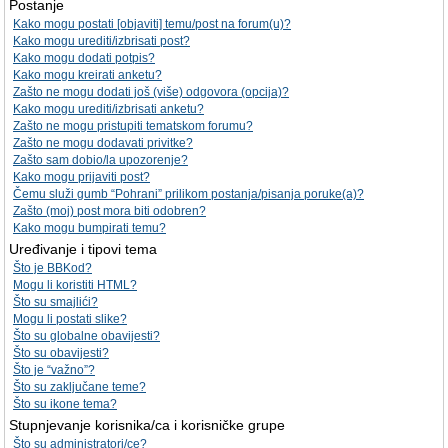
Postanje
Kako mogu postati [objaviti] temu/post na forum(u)?
Kako mogu urediti/izbrisati post?
Kako mogu dodati potpis?
Kako mogu kreirati anketu?
Zašto ne mogu dodati još (više) odgovora (opcija)?
Kako mogu urediti/izbrisati anketu?
Zašto ne mogu pristupiti tematskom forumu?
Zašto ne mogu dodavati privitke?
Zašto sam dobio/la upozorenje?
Kako mogu prijaviti post?
Čemu služi gumb “Pohrani” prilikom postanja/pisanja poruke(a)?
Zašto (moj) post mora biti odobren?
Kako mogu bumpirati temu?
Uređivanje i tipovi tema
Što je BBKod?
Mogu li koristiti HTML?
Što su smajlići?
Mogu li postati slike?
Što su globalne obavijesti?
Što su obavijesti?
Što je “važno”?
Što su zaključane teme?
Što su ikone tema?
Stupnjevanje korisnika/ca i korisničke grupe
Što su administratori/ce?