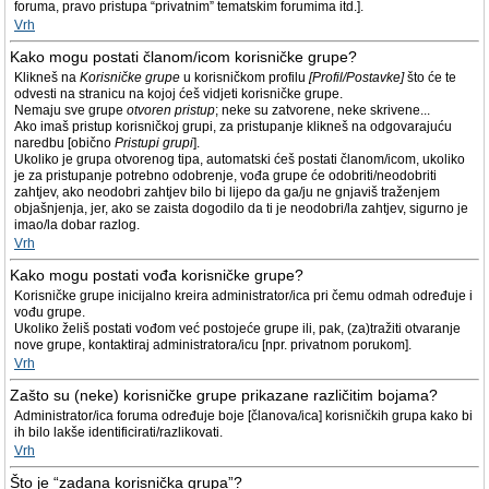
foruma, pravo pristupa “privatnim” tematskim forumima itd.].
Vrh
Kako mogu postati članom/icom korisničke grupe?
Klikneš na
Korisničke grupe
u korisničkom profilu
[Profil/Postavke]
što će te
odvesti na stranicu na kojoj ćeš vidjeti korisničke grupe.
Nemaju sve grupe
otvoren pristup
; neke su zatvorene, neke skrivene...
Ako imaš pristup korisničkoj grupi, za pristupanje klikneš na odgovarajuću
naredbu [obično
Pristupi grupi
].
Ukoliko je grupa otvorenog tipa, automatski ćeš postati članom/icom, ukoliko
je za pristupanje potrebno odobrenje, vođa grupe će odobriti/neodobriti
zahtjev, ako neodobri zahtjev bilo bi lijepo da ga/ju ne gnjaviš traženjem
objašnjenja, jer, ako se zaista dogodilo da ti je neodobri/la zahtjev, sigurno je
imao/la dobar razlog.
Vrh
Kako mogu postati vođa korisničke grupe?
Korisničke grupe inicijalno kreira administrator/ica pri čemu odmah određuje i
vođu grupe.
Ukoliko želiš postati vođom već postojeće grupe ili, pak, (za)tražiti otvaranje
nove grupe, kontaktiraj administratora/icu [npr. privatnom porukom].
Vrh
Zašto su (neke) korisničke grupe prikazane različitim bojama?
Administrator/ica foruma određuje boje [članova/ica] korisničkih grupa kako bi
ih bilo lakše identificirati/razlikovati.
Vrh
Što je “zadana korisnička grupa”?