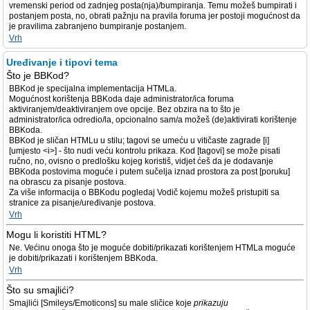
vremenski period od zadnjeg posta(nja)/bumpiranja. Temu možeš bumpirati i
postanjem posta, no, obrati pažnju na pravila foruma jer postoji mogućnost da
je pravilima zabranjeno bumpiranje postanjem.
Vrh
Uređivanje i tipovi tema
Što je BBKod?
BBKod je specijalna implementacija HTMLa.
Mogućnost korištenja BBKoda daje administrator/ica foruma
aktiviranjem/deaktiviranjem ove opcije. Bez obzira na to što je
administrator/ica odredio/la, opcionalno sam/a možeš (de)aktivirati korištenje
BBKoda.
BBKod je sličan HTMLu u stilu; tagovi se umeću u vitičaste zagrade [i]
[umjesto <i>] - što nudi veću kontrolu prikaza. Kod [tagovi] se može pisati
ručno, no, ovisno o predlošku kojeg koristiš, vidjet ćeš da je dodavanje
BBKoda postovima moguće i putem sučelja iznad prostora za post [poruku]
na obrascu za pisanje postova.
Za više informacija o BBKodu pogledaj Vodič kojemu možeš pristupiti sa
stranice za pisanje/uređivanje postova.
Vrh
Mogu li koristiti HTML?
Ne. Većinu onoga što je moguće dobiti/prikazati korištenjem HTMLa moguće
je dobiti/prikazati i korištenjem BBKoda.
Vrh
Što su smajlići?
Smajlići [Smileys/Emoticons] su male sličice koje
prikazuju