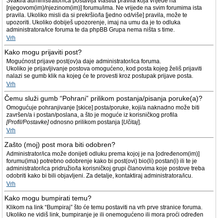
Svaki/a administrator/ica postavlja vlastita pravila koja vrijede na
[njegovom(im)/njezinom(im)] forumu/ima. Ne vrijede na svim forumima ista
pravila. Ukoliko misli da si prekršio/la [jedno od/više] pravila, može te
upozoriti. Ukoliko dobiješ upozorenje, imaj na umu da je to odluka
administratora/ice foruma te da phpBB Grupa nema ništa s time.
Vrh
Kako mogu prijaviti post?
Mogućnost prijave post(ov)a daje administrator/ica foruma.
Ukoliko je prijavljivanje postova omogućeno, kod posta kojeg želiš prijaviti
nalazi se gumb klik na kojeg će te provesti kroz postupak prijave posta.
Vrh
Čemu služi gumb “Pohrani” prilikom postanja/pisanja poruke(a)?
Omogućuje pohranjivanje [skice] posta/poruke, koji/a naknadno može biti
završen/a i postan/poslana, a što je moguće iz korisničkog profila
[Profil/Postavke]
odnosno prilikom postanja [
Učitaj
].
Vrh
Zašto (moj) post mora biti odobren?
Administrator/ica može donijeti odluku prema kojoj je na [određenom(im)]
forumu(ima) potrebno odobrenje kako bi post(ovi) bio(li) postan(i) ili te je
administrator/ica pridružio/la korisničkoj grupi članovima koje postove treba
odobriti kako bi bili objavljeni. Za detalje, kontaktiraj administratora/icu.
Vrh
Kako mogu bumpirati temu?
Klikom na link “Bumpiraj” što će temu postaviti na vrh prve stranice foruma.
Ukoliko ne vidiš link, bumpiranje je ili onemogućeno ili mora proći određen