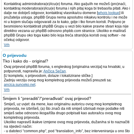
Kontaktiraj administratora(e)/icu(e) foruma. Ako ga/ju/ih ne možeš (pro)naći,
kontaktiraj moderatora(e)/icu(e) foruma i njih pitaj koga bi trebao/la pitati. Ako i
dalje ne dobiješ odgovor, kontaktiraj vlasnika/cu domene [
whois lookup
] ili
pružatelja usluga. phpBB Grupa nema apsolutno nikakvu kontrolu i ne može
ni u kojem slučaju odgovarati za to kako, gdje i tko forum koristi. Potpuno je
besmisleno kontaktirati phpBB Grupu u vezi bilo kakve pravne stvari koja nije
direktno vezana uz phpBB odnosno phpbb.com stranice. Ukoliko e-mailiraš
phpBB Grupu oko toga kako bilo koja treća stran(k)a koristi ovaj softver - ne
očekuj odgovor.
Vrh
O prijevodu
Tko i kako do - original?
Ovaj prijevod phpBB foruma, s engleskog [originalna verzija] na hrvatski, u
potpunosti, napravila je:
Ančica Sečan
.
[U kompletu, s prijevodom, dolaze i lokalizirane sličke.]
Zadnju verziju ovog mog kompletnog prijevoda možeš preuzeti sa:
ancica.sunceko.net
.
Vrh
Smijem li “preraditi”/“prerađivati” ovaj prijevod?
Smiješ, uz uvjet: da mene, kao originalnu autoricu ovog mog kompletnog
prijevoda, ne izbrišeš, (a) što znači da niti smiješ izbrisati moje podatke niti
smiješ sebe odnosno ikoga/išta drugo potpisati kao autora/icu ovog mog
kompletnog prijevoda.
Ukoliko napraviš ikakve izmjene ovog mog prijevoda, dužan/na si to naznačiti
na sljedeći način:
- u datoteci “common.php”, pod “translation_info”, bez interveniranja u ono što