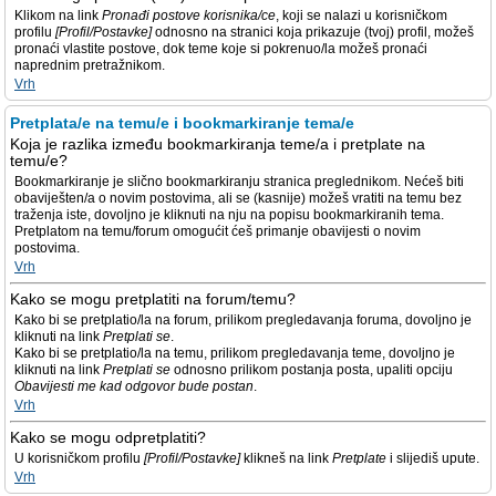
Klikom na link
Pronađi postove korisnika/ce
, koji se nalazi u korisničkom
profilu
[Profil/Postavke]
odnosno na stranici koja prikazuje (tvoj) profil, možeš
pronaći vlastite postove, dok teme koje si pokrenuo/la možeš pronaći
naprednim pretražnikom.
Vrh
Pretplata/e na temu/e i bookmarkiranje tema/e
Koja je razlika između bookmarkiranja teme/a i pretplate na
temu/e?
Bookmarkiranje je slično bookmarkiranju stranica preglednikom. Nećeš biti
obaviješten/a o novim postovima, ali se (kasnije) možeš vratiti na temu bez
traženja iste, dovoljno je kliknuti na nju na popisu bookmarkiranih tema.
Pretplatom na temu/forum omogućit ćeš primanje obavijesti o novim
postovima.
Vrh
Kako se mogu pretplatiti na forum/temu?
Kako bi se pretplatio/la na forum, prilikom pregledavanja foruma, dovoljno je
kliknuti na link
Pretplati se
.
Kako bi se pretplatio/la na temu, prilikom pregledavanja teme, dovoljno je
kliknuti na link
Pretplati se
odnosno prilikom postanja posta, upaliti opciju
Obavijesti me kad odgovor bude postan
.
Vrh
Kako se mogu odpretplatiti?
U korisničkom profilu
[Profil/Postavke]
klikneš na link
Pretplate
i slijediš upute.
Vrh