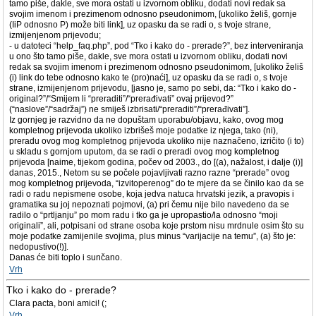
tamo piše, dakle, sve mora ostati u izvornom obliku, dodati novi redak sa
svojim imenom i prezimenom odnosno pseudonimom, [ukoliko želiš, gornje
(IiP odnosno P) može biti link], uz opasku da se radi o, s tvoje strane,
izmijenjenom prijevodu;
- u datoteci “help_faq.php”, pod “Tko i kako do - prerade?”, bez interveniranja
u ono što tamo piše, dakle, sve mora ostati u izvornom obliku, dodati novi
redak sa svojim imenom i prezimenom odnosno pseudonimom, [ukoliko želiš
(i) link do tebe odnosno kako te (pro)naći], uz opasku da se radi o, s tvoje
strane, izmijenjenom prijevodu, [jasno je, samo po sebi, da: “Tko i kako do -
original?”/“Smijem li “preraditi”/“prerađivati” ovaj prijevod?”
(“naslove”/“sadržaj”) ne smiješ izbrisati/“preraditi”/“prerađivati”].
Iz gornjeg je razvidno da ne dopuštam uporabu/objavu, kako, ovog mog
kompletnog prijevoda ukoliko izbrišeš moje podatke iz njega, tako (ni),
preradu ovog mog kompletnog prijevoda ukoliko nije naznačeno, izričito (i to)
u skladu s gornjom uputom, da se radi o preradi ovog mog kompletnog
prijevoda [naime, tijekom godina, počev od 2003., do [(a), nažalost, i dalje (i)]
danas, 2015., Netom su se počele pojavljivati razno razne “prerade” ovog
mog kompletnog prijevoda, “izvitoperenog” do te mjere da se činilo kao da se
radi o radu nepismene osobe, koja jedva natuca hrvatski jezik, a pravopis i
gramatika su joj nepoznati pojmovi, (a) pri čemu nije bilo navedeno da se
radilo o “prtljanju” po mom radu i tko ga je upropastio/la odnosno “moji
originali”, ali, potpisani od strane osoba koje prstom nisu mrdnule osim što su
moje podatke zamijenile svojima, plus minus “varijacije na temu”, (a) što je:
nedopustivo(!)].
Danas će biti toplo i sunčano.
Vrh
Tko i kako do - prerade?
Clara pacta, boni amici! (;
Vrh