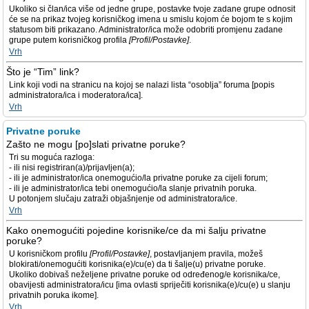
Ukoliko si član/ica više od jedne grupe, postavke tvoje zadane grupe odnosit
će se na prikaz tvojeg korisničkog imena u smislu kojom će bojom te s kojim
statusom biti prikazano. Administrator/ica može odobriti promjenu zadane
grupe putem korisničkog profila
[Profil/Postavke]
.
Vrh
Što je “Tim” link?
Link koji vodi na stranicu na kojoj se nalazi lista “osoblja” foruma [popis
administratora/ica i moderatora/ica].
Vrh
Privatne poruke
Zašto ne mogu [po]slati privatne poruke?
Tri su moguća razloga:
- ili nisi registriran(a)/prijavljen(a);
- ili je administrator/ica onemogućio/la privatne poruke za cijeli forum;
- ili je administrator/ica tebi onemogućio/la slanje privatnih poruka.
U potonjem slučaju zatraži objašnjenje od administratora/ice.
Vrh
Kako onemogućiti pojedine korisnike/ce da mi šalju privatne
poruke?
U korisničkom profilu
[Profil/Postavke]
, postavljanjem pravila, možeš
blokirati/onemogućiti korisnika(e)/cu(e) da ti šalje(u) privatne poruke.
Ukoliko dobivaš neželjene privatne poruke od određenog/e korisnika/ce,
obavijesti administratora/icu [ima ovlasti spriječiti korisnika(e)/cu(e) u slanju
privatnih poruka ikome].
Vrh