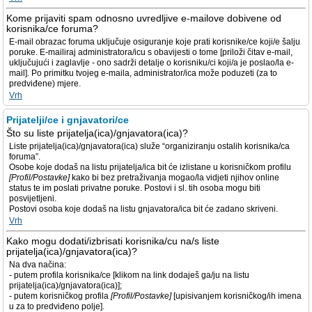
Kome prijaviti spam odnosno uvredljive e-mailove dobivene od
korisnika/ce foruma?
E-mail obrazac foruma uključuje osiguranje koje prati korisnike/ce koji/e šalju
poruke. E-mailiraj administratora/icu s obavijesti o tome [priloži čitav e-mail,
uključujući i zaglavlje - ono sadrži detalje o korisniku/ci koji/a je poslao/la e-
mail]. Po primitku tvojeg e-maila, administrator/ica može poduzeti (za to
predviđene) mjere.
Vrh
Prijatelji/ce i gnjavatori/ce
Što su liste prijatelja(ica)/gnjavatora(ica)?
Liste prijatelja(ica)/gnjavatora(ica) služe “organiziranju ostalih korisnika/ca
foruma”.
Osobe koje dodaš na listu prijatelja/ica bit će izlistane u korisničkom profilu
[Profil/Postavke]
kako bi bez pretraživanja mogao/la vidjeti njihov online
status te im poslati privatne poruke. Postovi i sl. tih osoba mogu biti
posvijetljeni.
Postovi osoba koje dodaš na listu gnjavatora/ica bit će zadano skriveni.
Vrh
Kako mogu dodati/izbrisati korisnika/cu na/s liste
prijatelja(ica)/gnjavatora(ica)?
Na dva načina:
- putem profila korisnika/ce [klikom na link dodaješ ga/ju na listu
prijatelja(ica)/gnjavatora(ica)];
- putem korisničkog profila
[Profil/Postavke]
[upisivanjem korisničkog/ih imena
u za to predviđeno polje].