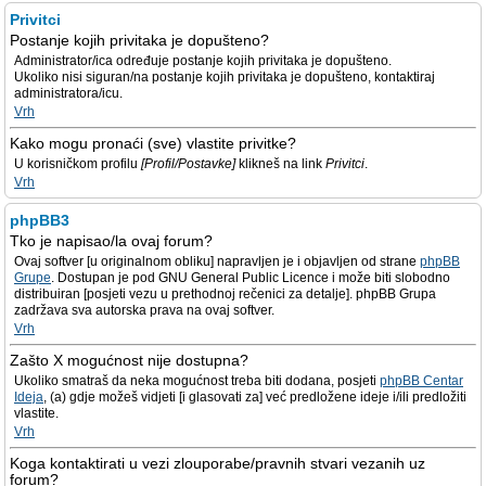
Privitci
Postanje kojih privitaka je dopušteno?
Administrator/ica određuje postanje kojih privitaka je dopušteno.
Ukoliko nisi siguran/na postanje kojih privitaka je dopušteno, kontaktiraj
administratora/icu.
Vrh
Kako mogu pronaći (sve) vlastite privitke?
U korisničkom profilu
[Profil/Postavke]
klikneš na link
Privitci
.
Vrh
phpBB3
Tko je napisao/la ovaj forum?
Ovaj softver [u originalnom obliku] napravljen je i objavljen od strane
phpBB
Grupe
. Dostupan je pod GNU General Public Licence i može biti slobodno
distribuiran [posjeti vezu u prethodnoj rečenici za detalje]. phpBB Grupa
zadržava sva autorska prava na ovaj softver.
Vrh
Zašto X mogućnost nije dostupna?
Ukoliko smatraš da neka mogućnost treba biti dodana, posjeti
phpBB Centar
Ideja
, (a) gdje možeš vidjeti [i glasovati za] već predložene ideje i/ili predložiti
vlastite.
Vrh
Koga kontaktirati u vezi zlouporabe/pravnih stvari vezanih uz
forum?