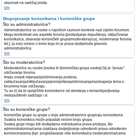
ukazivati na sadržaj posta.
Vrh
Stupnjevanje korisnika/ca i korisničke grupe
Što su administratori/ce?
Administratori/ce su osobe s najvišom razinom kontrole nad cijelim forumom.
Mogu kontrolirati sve aspekte foruma [postavljanje dopuštenja, isključivanje
korisnika/ca, stvaranje korisničkih grupa/moderatora(ica), moderiranje foruma
itd.], (a sve) ovisno o tome koja im je prava dodijelio/la glavni/a
administrator/ica.
Vrh
Što su moderatori/ce?
Moderatori/ce su osobe [osoba ili (korisnička) grupa osoba] čiji je
“posao”
održavanje foruma.
Imaju ovlasti mijenjanja/izbrisivanja postova,
zaključavanja/otključavanja/premještanja/izbrisivanja/razdvajanja tema u
forumima koje održavaju.
Tu su (i) da bi spriječili/e korisnike/ce od skretanja s tema/objavljivanja
nedopuštenih sadržaja i sl.
Vrh
Što su korisničke grupe?
Korisničke grupe su grupe u koje administratori/ce grupiraju korisnike/ce.
Svaki/a korisnik/ca može pripadati većem broju grupa.
Svakoj grupi mogu biti dodijeljena individualna prava pristupa, što
administratorima/cama olakšava dodjeljivanje određenih prava određenim
korisnicima/ama [npr. proglašavanje više korisnika/ca moderatorima/cama