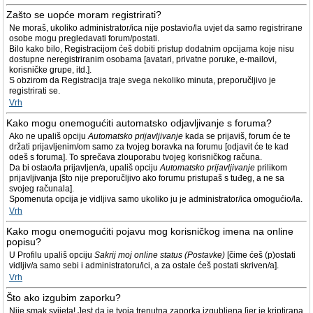
Zašto se uopće moram registrirati?
Ne moraš, ukoliko administrator/ica nije postavio/la uvjet da samo registrirane
osobe mogu pregledavati forum/postati.
Bilo kako bilo, Registracijom ćeš dobiti pristup dodatnim opcijama koje nisu
dostupne neregistriranim osobama [avatari, privatne poruke, e-mailovi,
korisničke grupe, itd.].
S obzirom da Registracija traje svega nekoliko minuta, preporučljivo je
registrirati se.
Vrh
Kako mogu onemogućiti automatsko odjavljivanje s foruma?
Ako ne upališ opciju
Automatsko prijavljivanje
kada se prijaviš, forum će te
držati prijavljenim/om samo za tvojeg boravka na forumu [odjavit će te kad
odeš s foruma]. To sprečava zlouporabu tvojeg korisničkog računa.
Da bi ostao/la prijavljen/a, upališ opciju
Automatsko prijavljivanje
prilikom
prijavljivanja [što nije preporučljivo ako forumu pristupaš s tuđeg, a ne sa
svojeg računala].
Spomenuta opcija je vidljiva samo ukoliko ju je administrator/ica omogućio/la.
Vrh
Kako mogu onemogućiti pojavu mog korisničkog imena na online
popisu?
U Profilu upališ opciju
Sakrij moj online status (Postavke)
[čime ćeš (p)ostati
vidljiv/a samo sebi i administratoru/ici, a za ostale ćeš postati skriven/a].
Vrh
Što ako izgubim zaporku?
Nije smak svijeta! Jest da je tvoja trenutna zaporka izgubljena [jer je kriptirana