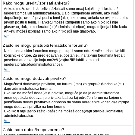
Kako mogu urediti/izbrisati anketu?
Ankete može urediti/uređivati/izbrisati samo ona/j koja/i ih je i kreirala/o,
moderator/ica i/ili administrator/ica. Da bi izmijenio/la anketu, ako imaš
dopuštenje, urediš prvi post u temi [ako je kreirana, anketa se uvijek nalazi u
prvom postu u temi]. Ti anketu možeš izmijeniti samo ako nitko još nije
glasovao, dok ju moderatori(ce)/administratori(ce), mogu mijenjati bilo kada.
Anketu možeš izbrisati samo ako nitko još nije glasovao.
Vrh
Zašto ne mogu pristupiti tematskom forumu?
Nekim tematskim forumima mogu pristupiti samo određeni/e korisnici/e i/ili
korisničke grupe. Za pregledavanje, postanje... na takvim forumima treba ti
posebna autorizacija koju možeš (za)tražiti/dobiti samo od
moderatora(ice)/administratora(ice).
Vrh
Zašto ne mogu dodavati privitke?
Mogućnost dodavanja privitaka, na forumu(ima) za grupu(e)/korisnika(cu)
daje administrator/ica foruma.
Ukoliko ne možeš doda(va)ti privitke, moguće je da je administrator/ica
onemogućio/la dodavanje privitaka baš za taj određen forum na kojem si
pokušao/la dodati privitak/ke odnosno da samo određeni/e korisnici(e)/grupe
mogu dodavati privitke na tom forumu.
Ukoliko ti nije jasno zašto (baš) ti ne možeš doda(va)ti privitke, kontaktiraj
administratora/icu.
Vrh
Zašto sam dobio/la upozorenje?