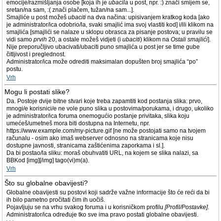
emocije/razmišljanja osobe [koja ih je
ubacila
u post, npr. :) znači smijem se,
sretan/na sam, :( znači plačem, tužan/na sam...].
Smajliće u post možeš
ubaciti
na dva načina: upisivanjem kratkog koda [ako
je administrator/ica odobrio/la, svaki smajlić ima svoj vlastiti kod] i/ili klikom na
smajlića [smajlići se nalaze u sklopu obrasca za pisanje postova; u pravilu se
vidi samo
prvih
20, a ostale možeš vidjeti (i
ubaciti
) klikom na
Ostali smajlići
].
Nije preporučljivo ubacivati/ubaciti puno smajlića u post jer se time gube
čitljivost i preglednost.
Administrator/ica može odrediti maksimalan dopušten broj smajlića “po”
postu.
Vrh
Mogu li postati slike?
Da. Postoje dvije bitne stvari koje treba zapamtiti kod postanja slika: prvo,
mnogi/e korisnici/e ne vole puno slika u postovima/porukama, i drugo, ukoliko
je administrator/ica foruma onemogućio postanje privitaka, slika koju
umećeš/umetneš mora biti dostupna na Internetu, npr.
https://www.example.com/my-picture.gif [ne može postojati samo na tvojem
računalu - osim ako imaš webserver odnosno na stranicama koje nisu
dostupne javnosti, stranicama zaštićenima zaporkama i sl.].
Da bi postao/la sliku: moraš obuhvatiti URL, na kojem se slika nalazi, sa
BBKod [img][/img] tago(vi)m(a).
Vrh
Što su globalne obavijesti?
Globalne obavijesti su postovi koji sadrže važne informacije što će reći da bi
ih bilo pametno pročitati čim ih uočiš.
Pojavljuju se na vrhu svakog foruma i u korisničkom profilu
[Profil/Postavke]
.
Administrator/ica određuje tko sve ima pravo postati globalne obavijesti.