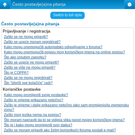
Često postavlje(a)na pitanja
Switch to full style
Često postavlje(a)na pitanja
Prijavljivanje i registracija
Zašto se ne mogu prijaviti?
Zašto se uopće moram registrirati?
Kako mogu onemogućiti automatsko odjavljivanje s foruma?
Kako mogu onemogućiti pojavu mog korisničkog imena na online popisu?
Što ako izgubim zaporku?
Zašto se uopće ne mogu prijaviti?
Zašto se više ne mogu prijaviti?
Što je COPPA?
Zašto se ne mogu registrirati?
Što “Izbriši sve kolačiće” radi?
Korisničke postavke
Kako mogu promijeniti svoje postavke?
Zašto je vrijeme prikazano netočno?
Zašto je vrijeme i dalje prikazano netočno iako sam promijenio/la vremensku
zonu?
Zašto mog jezika nema na popisu?
Što moram napraviti da bi se vidjela slika ispod mojeg korisničkog imena?
Što je i kako mogu promijeniti svoj status?
Zašto se moram prijaviti ako želim korisniku/ci foruma poslati e-mail?