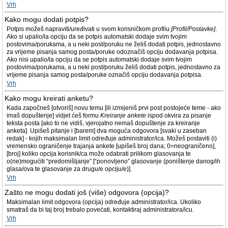
Vrh
Kako mogu dodati potpis?
Potpis možeš napraviti/uređivati u svom korisničkom profilu
[Profil/Postavke]
.
Ako si upalio/la opciju da se potpis automatski dodaje svim tvojim
postovima/porukama, a u neki post/poruku ne želiš dodati potpis, jednostavno
za vrijeme pisanja samog posta/poruke odoznačiš opciju dodavanja potpisa.
Ako nisi upalio/la opciju da se potpis automatski dodaje svim tvojim
postovima/porukama, a u neki post/poruku želiš dodati potpis, jednostavno za
vrijeme pisanja samog posta/poruke označiš opciju dodavanja potpisa.
Vrh
Kako mogu kreirati anketu?
Kada započneš [otvoriš] novu temu [ili izmijeniš prvi post postojeće teme - ako
imaš dopuštenje] vidjet ćeš formu
Kreiranje ankete
ispod okvira za pisanje
teksta posta [ako to ne vidiš, vjerojatno nemaš dopuštenje za kreiranje
anketa]. Upišeš pitanje i [barem] dva moguća odgovora [svaki u zaseban
redak] - kojih maksimalan limit određuje administrator/ica. Možeš postaviti (i)
vremensko ograničenje trajanja ankete [upišeš broj dana; 0=neograničeno],
[broj] koliko opcija korisnik/ca može odabrati prilikom glasovanja te
o(ne)mogućiti “predomišljanje” [“ponovljeno” glasovanje (poništenje danog/ih
glasa/ova te glasovanje za drugu/e opciju/e)].
Vrh
Zašto ne mogu dodati još (više) odgovora (opcija)?
Maksimalan limit odgovora (opcija) određuje administrator/ica. Ukoliko
smatraš da bi taj broj trebalo povećati, kontaktiraj administratora/icu.
Vrh