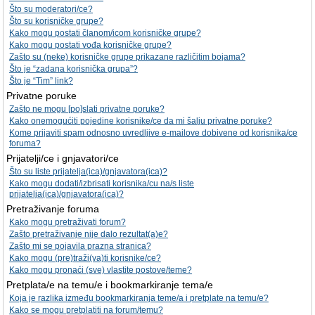
Što su moderatori/ce?
Što su korisničke grupe?
Kako mogu postati članom/icom korisničke grupe?
Kako mogu postati vođa korisničke grupe?
Zašto su (neke) korisničke grupe prikazane različitim bojama?
Što je “zadana korisnička grupa”?
Što je “Tim” link?
Privatne poruke
Zašto ne mogu [po]slati privatne poruke?
Kako onemogućiti pojedine korisnike/ce da mi šalju privatne poruke?
Kome prijaviti spam odnosno uvredljive e-mailove dobivene od korisnika/ce
foruma?
Prijatelji/ce i gnjavatori/ce
Što su liste prijatelja(ica)/gnjavatora(ica)?
Kako mogu dodati/izbrisati korisnika/cu na/s liste
prijatelja(ica)/gnjavatora(ica)?
Pretraživanje foruma
Kako mogu pretraživati forum?
Zašto pretraživanje nije dalo rezultat(a)e?
Zašto mi se pojavila prazna stranica?
Kako mogu (pre)traži(va)ti korisnike/ce?
Kako mogu pronaći (sve) vlastite postove/teme?
Pretplata/e na temu/e i bookmarkiranje tema/e
Koja je razlika između bookmarkiranja teme/a i pretplate na temu/e?
Kako se mogu pretplatiti na forum/temu?