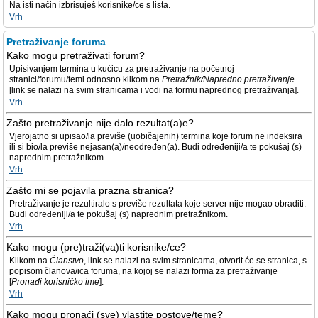
Na isti način izbrisuješ korisnike/ce s lista.
Vrh
Pretraživanje foruma
Kako mogu pretraživati forum?
Upisivanjem termina u kućicu za pretraživanje na početnoj
stranici/forumu/temi odnosno klikom na
Pretražnik/Napredno pretraživanje
[link se nalazi na svim stranicama i vodi na formu naprednog pretraživanja].
Vrh
Zašto pretraživanje nije dalo rezultat(a)e?
Vjerojatno si upisao/la previše (uobičajenih) termina koje forum ne indeksira
ili si bio/la previše nejasan(a)/neodređen(a). Budi određeniji/a te pokušaj (s)
naprednim pretražnikom.
Vrh
Zašto mi se pojavila prazna stranica?
Pretraživanje je rezultiralo s previše rezultata koje server nije mogao obraditi.
Budi određeniji/a te pokušaj (s) naprednim pretražnikom.
Vrh
Kako mogu (pre)traži(va)ti korisnike/ce?
Klikom na
Članstvo
, link se nalazi na svim stranicama, otvorit će se stranica, s
popisom članova/ica foruma, na kojoj se nalazi forma za pretraživanje
[
Pronađi korisničko ime
].
Vrh
Kako mogu pronaći (sve) vlastite postove/teme?