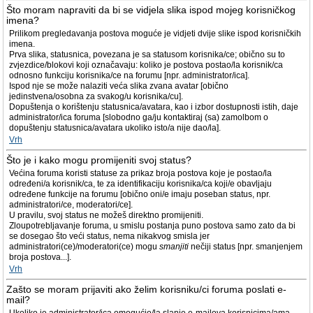
Što moram napraviti da bi se vidjela slika ispod mojeg korisničkog
imena?
Prilikom pregledavanja postova moguće je vidjeti dvije slike ispod korisničkih
imena.
Prva slika, statusnica, povezana je sa statusom korisnika/ce; obično su to
zvjezdice/blokovi koji označavaju: koliko je postova postao/la korisnik/ca
odnosno funkciju korisnika/ce na forumu [npr. administrator/ica].
Ispod nje se može nalaziti veća slika zvana avatar [obično
jedinstvena/osobna za svakog/u korisnika/cu].
Dopuštenja o korištenju statusnica/avatara, kao i izbor dostupnosti istih, daje
administrator/ica foruma [slobodno ga/ju kontaktiraj (sa) zamolbom o
dopuštenju statusnica/avatara ukoliko isto/a nije dao/la].
Vrh
Što je i kako mogu promijeniti svoj status?
Većina foruma koristi statuse za prikaz broja postova koje je postao/la
određeni/a korisnik/ca, te za identifikaciju korisnika/ca koji/e obavljaju
određene funkcije na forumu [obično oni/e imaju poseban status, npr.
administratori/ce, moderatori/ce].
U pravilu, svoj status ne možeš direktno promijeniti.
Zloupotrebljavanje foruma, u smislu postanja puno postova samo zato da bi
se dosegao što veći status, nema nikakvog smisla jer
administratori(ce)/moderatori(ce) mogu
smanjiti
nečiji status [npr. smanjenjem
broja postova...].
Vrh
Zašto se moram prijaviti ako želim korisniku/ci foruma poslati e-
mail?