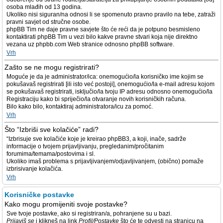
osoba mlađih od 13 godina.
Ukoliko nisi siguran/na odnosi li se spomenuto pravno pravilo na tebe, zatraži
pravni savjet od stručne osobe.
phpBB Tim ne daje pravne savjete što će reći da je potpuno besmisleno
kontaktirati phpBB Tim u vezi bilo kakve pravne stvari koja nije direktno
vezana uz phpbb.com Web stranice odnosno phpBB software.
Vrh
Zašto se ne mogu registrirati?
Moguće je da je administrator/ica: onemogućio/la korisničko ime kojim se
pokušavaš registrirati [ili isto već postoji], onemogućio/la e-mail adresu kojom
se pokušavaš registrirati, isključio/la tvoju IP adresu odnosno onemogućio/la
Registraciju kako bi spriječio/la otvaranje novih korisničkih računa.
Bilo kako bilo, kontaktiraj administratora/icu za pomoć.
Vrh
Što “Izbriši sve kolačiće” radi?
“Izbrisuje sve kolačiće koje je kreirao phpBB3, a koji, inače, sadrže
informacije o tvojem prijavljivanju, pregledanim/pročitanim
forumima/temama/postovima i sl.
Ukoliko imaš problema s prijavljivanjem/odjavljivanjem, (obično) pomaže
izbrisivanje kolačića.
Vrh
Korisničke postavke
Kako mogu promijeniti svoje postavke?
Sve tvoje postavke, ako si registriran/a, pohranjene su u bazi.
Prijaviš se
i klikneš na link
Profil/Postavke
što će te odvesti na stranicu na