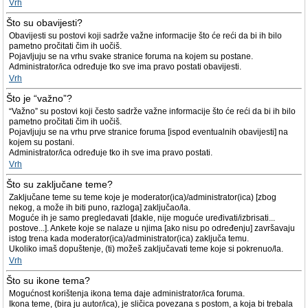
Vrh
Što su obavijesti?
Obavijesti su postovi koji sadrže važne informacije što će reći da bi ih bilo
pametno pročitati čim ih uočiš.
Pojavljuju se na vrhu svake stranice foruma na kojem su postane.
Administrator/ica određuje tko sve ima pravo postati obavijesti.
Vrh
Što je “važno”?
“Važno” su postovi koji često sadrže važne informacije što će reći da bi ih bilo
pametno pročitati čim ih uočiš.
Pojavljuju se na vrhu prve stranice foruma [ispod eventualnih obavijesti] na
kojem su postani.
Administrator/ica određuje tko ih sve ima pravo postati.
Vrh
Što su zaključane teme?
Zaključane teme su teme koje je moderator(ica)/administrator(ica) [zbog
nekog, a može ih biti puno, razloga] zaključao/la.
Moguće ih je samo pregledavati [dakle, nije moguće uređivati/izbrisati...
postove...]. Ankete koje se nalaze u njima [ako nisu po određenju] završavaju
istog trena kada moderator(ica)/administrator(ica) zaključa temu.
Ukoliko imaš dopuštenje, (ti) možeš zaključavati teme koje si pokrenuo/la.
Vrh
Što su ikone tema?
Mogućnost korištenja ikona tema daje administrator/ica foruma.
Ikona teme, (bira ju autor/ica), je sličica povezana s postom, a koja bi trebala