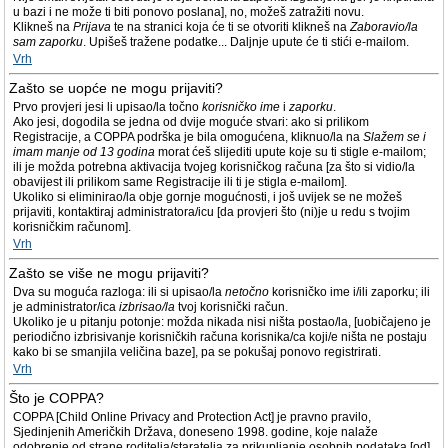
u bazi i ne može ti biti ponovo poslana], no, možeš zatražiti novu.
Klikneš na
Prijava
te na stranici koja će ti se otvoriti klikneš na
Zaboravio/la
sam zaporku
. Upišeš tražene podatke... Daljnje upute će ti stići e-mailom.
Vrh
Zašto se uopće ne mogu prijaviti?
Prvo provjeri jesi li upisao/la točno
korisničko ime
i
zaporku
.
Ako jesi, dogodila se jedna od dvije moguće stvari: ako si prilikom
Registracije, a COPPA podrška je bila omogućena, kliknuo/la na
Slažem se i
imam manje od 13 godina
morat ćeš slijediti upute koje su ti stigle e-mailom;
ili je možda potrebna aktivacija tvojeg korisničkog računa [za što si vidio/la
obavijest ili prilikom same Registracije ili ti je stigla e-mailom].
Ukoliko si eliminirao/la obje gornje mogućnosti, i još uvijek se ne možeš
prijaviti, kontaktiraj administratora/icu [da provjeri što (ni)je u redu s tvojim
korisničkim računom].
Vrh
Zašto se više ne mogu prijaviti?
Dva su moguća razloga: ili si upisao/la
netočno
korisničko ime i/ili zaporku; ili
je administrator/ica
izbrisao/la
tvoj korisnički račun.
Ukoliko je u pitanju potonje: možda nikada nisi ništa postao/la, [uobičajeno je
periodično izbrisivanje korisničkih računa korisnika/ca koji/e ništa ne postaju
kako bi se smanjila veličina baze], pa se pokušaj ponovo registrirati.
Vrh
Što je COPPA?
COPPA [Child Online Privacy and Protection Act] je pravno pravilo,
Sjedinjenih Američkih Država, doneseno 1998. godine, koje nalaže
odobrenje od strane roditelja/staratelja za prikupljanje osobnih podataka [od]