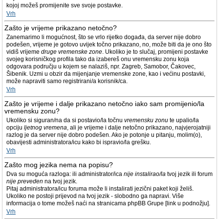
kojoj možeš promijenite sve svoje postavke.
Vrh
Zašto je vrijeme prikazano netočno?
Zanemarimo li mogućnost, što se vrlo rijetko događa, da server nije dobro
podešen, vrijeme je gotovo uvijek točno prikazano, no, može biti da je ono što
vidiš vrijeme
druge vremenske zone
. Ukoliko je to slučaj, promijeni postavke
svojeg korisničkog profila tako da izabereš onu vremensku zonu koja
odgovara području u kojem se nalaziš, npr. Zagreb, Samobor, Čakovec,
Šibenik. Uzmi u obzir da mijenjanje vremenske zone, kao i većinu postavki,
može napraviti samo registrirani/a korisnik/ca.
Vrh
Zašto je vrijeme i dalje prikazano netočno iako sam promijenio/la
vremensku zonu?
Ukoliko si siguran/na da si postavio/la točnu
vremensku zonu
te upalio/la
opciju
ljetnog vremena
, ali je vrijeme i dalje netočno prikazano, najvjerojatniji
razlog je da server nije dobro podešen. Ako je potonje u pitanju, molim(o),
obavijesti administratora/icu kako bi ispravio/la grešku.
Vrh
Zašto mog jezika nema na popisu?
Dva su moguća razloga: ili administrator/ica
nije instalirao/la
tvoj jezik ili forum
nije preveden
na tvoj jezik.
Pitaj administratora/icu foruma može li instalirati jezični paket koji želiš.
Ukoliko ne postoji prijevod na tvoj jezik - slobodno ga napravi. Više
informacija o tome možeš naći na stranicama phpBB Grupe [link u podnožju].
Vrh