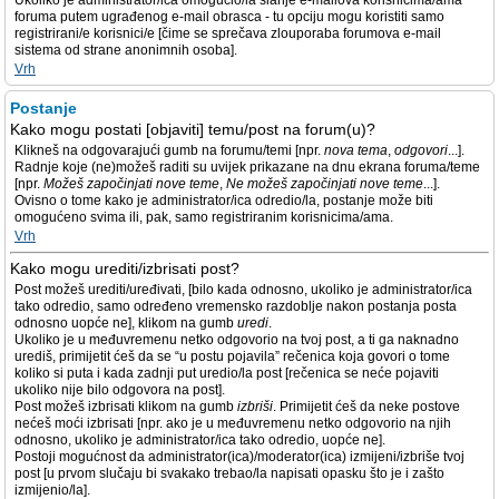
Ukoliko je administrator/ica omogućio/la slanje e-mailova korisnicima/ama
foruma putem ugrađenog e-mail obrasca - tu opciju mogu koristiti samo
registrirani/e korisnici/e [čime se sprečava zlouporaba forumova e-mail
sistema od strane anonimnih osoba].
Vrh
Postanje
Kako mogu postati [objaviti] temu/post na forum(u)?
Klikneš na odgovarajući gumb na forumu/temi [npr.
nova tema
,
odgovori
...].
Radnje koje (ne)možeš raditi su uvijek prikazane na dnu ekrana foruma/teme
[npr.
Možeš započinjati nove teme
,
Ne možeš započinjati nove teme
...].
Ovisno o tome kako je administrator/ica odredio/la, postanje može biti
omogućeno svima ili, pak, samo registriranim korisnicima/ama.
Vrh
Kako mogu urediti/izbrisati post?
Post možeš urediti/uređivati, [bilo kada odnosno, ukoliko je administrator/ica
tako odredio, samo određeno vremensko razdoblje nakon postanja posta
odnosno uopće ne], klikom na gumb
uredi
.
Ukoliko je u međuvremenu netko odgovorio na tvoj post, a ti ga naknadno
urediš, primijetit ćeš da se “u postu pojavila” rečenica koja govori o tome
koliko si puta i kada zadnji put uredio/la post [rečenica se neće pojaviti
ukoliko nije bilo odgovora na post].
Post možeš izbrisati klikom na gumb
izbriši
. Primijetit ćeš da neke postove
nećeš moći izbrisati [npr. ako je u međuvremenu netko odgovorio na njih
odnosno, ukoliko je administrator/ica tako odredio, uopće ne].
Postoji mogućnost da administrator(ica)/moderator(ica) izmijeni/izbriše tvoj
post [u prvom slučaju bi svakako trebao/la napisati opasku što je i zašto
izmijenio/la].