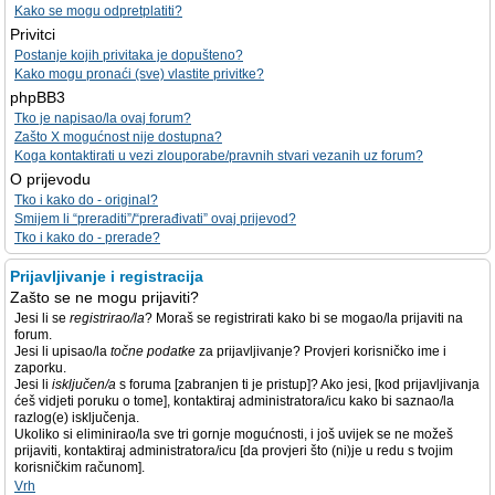
Kako se mogu odpretplatiti?
Privitci
Postanje kojih privitaka je dopušteno?
Kako mogu pronaći (sve) vlastite privitke?
phpBB3
Tko je napisao/la ovaj forum?
Zašto X mogućnost nije dostupna?
Koga kontaktirati u vezi zlouporabe/pravnih stvari vezanih uz forum?
O prijevodu
Tko i kako do - original?
Smijem li “preraditi”/“prerađivati” ovaj prijevod?
Tko i kako do - prerade?
Prijavljivanje i registracija
Zašto se ne mogu prijaviti?
Jesi li se
registrirao/la
? Moraš se registrirati kako bi se mogao/la prijaviti na
forum.
Jesi li upisao/la
točne podatke
za prijavljivanje? Provjeri korisničko ime i
zaporku.
Jesi li
isključen/a
s foruma [zabranjen ti je pristup]? Ako jesi, [kod prijavljivanja
ćeš vidjeti poruku o tome], kontaktiraj administratora/icu kako bi saznao/la
razlog(e) isključenja.
Ukoliko si eliminirao/la sve tri gornje mogućnosti, i još uvijek se ne možeš
prijaviti, kontaktiraj administratora/icu [da provjeri što (ni)je u redu s tvojim
korisničkim računom].
Vrh