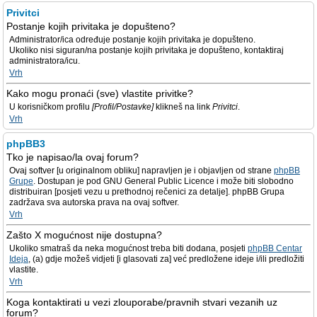
Privitci
Postanje kojih privitaka je dopušteno?
Administrator/ica određuje postanje kojih privitaka je dopušteno.
Ukoliko nisi siguran/na postanje kojih privitaka je dopušteno, kontaktiraj
administratora/icu.
Vrh
Kako mogu pronaći (sve) vlastite privitke?
U korisničkom profilu
[Profil/Postavke]
klikneš na link
Privitci
.
Vrh
phpBB3
Tko je napisao/la ovaj forum?
Ovaj softver [u originalnom obliku] napravljen je i objavljen od strane
phpBB
Grupe
. Dostupan je pod GNU General Public Licence i može biti slobodno
distribuiran [posjeti vezu u prethodnoj rečenici za detalje]. phpBB Grupa
zadržava sva autorska prava na ovaj softver.
Vrh
Zašto X mogućnost nije dostupna?
Ukoliko smatraš da neka mogućnost treba biti dodana, posjeti
phpBB Centar
Ideja
, (a) gdje možeš vidjeti [i glasovati za] već predložene ideje i/ili predložiti
vlastite.
Vrh
Koga kontaktirati u vezi zlouporabe/pravnih stvari vezanih uz
forum?