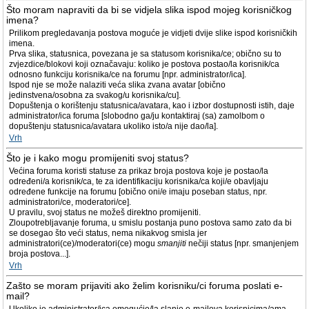
Što moram napraviti da bi se vidjela slika ispod mojeg korisničkog
imena?
Prilikom pregledavanja postova moguće je vidjeti dvije slike ispod korisničkih
imena.
Prva slika, statusnica, povezana je sa statusom korisnika/ce; obično su to
zvjezdice/blokovi koji označavaju: koliko je postova postao/la korisnik/ca
odnosno funkciju korisnika/ce na forumu [npr. administrator/ica].
Ispod nje se može nalaziti veća slika zvana avatar [obično
jedinstvena/osobna za svakog/u korisnika/cu].
Dopuštenja o korištenju statusnica/avatara, kao i izbor dostupnosti istih, daje
administrator/ica foruma [slobodno ga/ju kontaktiraj (sa) zamolbom o
dopuštenju statusnica/avatara ukoliko isto/a nije dao/la].
Vrh
Što je i kako mogu promijeniti svoj status?
Većina foruma koristi statuse za prikaz broja postova koje je postao/la
određeni/a korisnik/ca, te za identifikaciju korisnika/ca koji/e obavljaju
određene funkcije na forumu [obično oni/e imaju poseban status, npr.
administratori/ce, moderatori/ce].
U pravilu, svoj status ne možeš direktno promijeniti.
Zloupotrebljavanje foruma, u smislu postanja puno postova samo zato da bi
se dosegao što veći status, nema nikakvog smisla jer
administratori(ce)/moderatori(ce) mogu
smanjiti
nečiji status [npr. smanjenjem
broja postova...].
Vrh
Zašto se moram prijaviti ako želim korisniku/ci foruma poslati e-
mail?