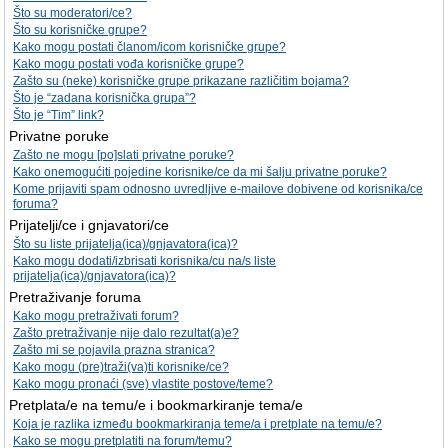
Što su moderatori/ce?
Što su korisničke grupe?
Kako mogu postati članom/icom korisničke grupe?
Kako mogu postati vođa korisničke grupe?
Zašto su (neke) korisničke grupe prikazane različitim bojama?
Što je “zadana korisnička grupa”?
Što je “Tim” link?
Privatne poruke
Zašto ne mogu [po]slati privatne poruke?
Kako onemogućiti pojedine korisnike/ce da mi šalju privatne poruke?
Kome prijaviti spam odnosno uvredljive e-mailove dobivene od korisnika/ce
foruma?
Prijatelji/ce i gnjavatori/ce
Što su liste prijatelja(ica)/gnjavatora(ica)?
Kako mogu dodati/izbrisati korisnika/cu na/s liste
prijatelja(ica)/gnjavatora(ica)?
Pretraživanje foruma
Kako mogu pretraživati forum?
Zašto pretraživanje nije dalo rezultat(a)e?
Zašto mi se pojavila prazna stranica?
Kako mogu (pre)traži(va)ti korisnike/ce?
Kako mogu pronaći (sve) vlastite postove/teme?
Pretplata/e na temu/e i bookmarkiranje tema/e
Koja je razlika između bookmarkiranja teme/a i pretplate na temu/e?
Kako se mogu pretplatiti na forum/temu?