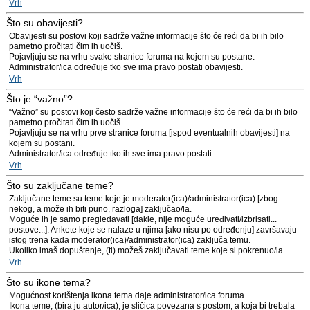
Vrh
Što su obavijesti?
Obavijesti su postovi koji sadrže važne informacije što će reći da bi ih bilo
pametno pročitati čim ih uočiš.
Pojavljuju se na vrhu svake stranice foruma na kojem su postane.
Administrator/ica određuje tko sve ima pravo postati obavijesti.
Vrh
Što je “važno”?
“Važno” su postovi koji često sadrže važne informacije što će reći da bi ih bilo
pametno pročitati čim ih uočiš.
Pojavljuju se na vrhu prve stranice foruma [ispod eventualnih obavijesti] na
kojem su postani.
Administrator/ica određuje tko ih sve ima pravo postati.
Vrh
Što su zaključane teme?
Zaključane teme su teme koje je moderator(ica)/administrator(ica) [zbog
nekog, a može ih biti puno, razloga] zaključao/la.
Moguće ih je samo pregledavati [dakle, nije moguće uređivati/izbrisati...
postove...]. Ankete koje se nalaze u njima [ako nisu po određenju] završavaju
istog trena kada moderator(ica)/administrator(ica) zaključa temu.
Ukoliko imaš dopuštenje, (ti) možeš zaključavati teme koje si pokrenuo/la.
Vrh
Što su ikone tema?
Mogućnost korištenja ikona tema daje administrator/ica foruma.
Ikona teme, (bira ju autor/ica), je sličica povezana s postom, a koja bi trebala