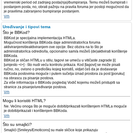
vremenski period od zadnjeg posta(nja)/bumpiranja. Temu možeš bumpirati i
postanjem posta, no, obrati pažnju na pravila foruma jer postoji mogućnost da
je pravilima zabranjeno bumpiranje postanjem.
Vrh
Uređivanje i tipovi tema
Što je BBKod?
BBKod je specijalna implementacija HTMLa.
Mogućnost korištenja BBKoda daje administrator/ica foruma
aktiviranjem/deaktiviranjem ove opcije. Bez obzira na to što je
administrator/ica odredio/la, opcionalno sam/a možeš (de)aktivirati korištenje
BBKoda.
BBKod je sličan HTMLu u stilu; tagovi se umeću u vitičaste zagrade [i]
[umjesto <i>] - što nudi veću kontrolu prikaza. Kod [tagovi] se može pisati
ručno, no, ovisno o predlošku kojeg koristiš, vidjet ćeš da je dodavanje
BBKoda postovima moguće i putem sučelja iznad prostora za post [poruku]
na obrascu za pisanje postova.
Za više informacija o BBKodu pogledaj Vodič kojemu možeš pristupiti sa
stranice za pisanje/uređivanje postova.
Vrh
Mogu li koristiti HTML?
Ne. Većinu onoga što je moguće dobiti/prikazati korištenjem HTMLa moguće
je dobiti/prikazati i korištenjem BBKoda.
Vrh
Što su smajlići?
Smajlići [Smileys/Emoticons] su male sličice koje
prikazuju