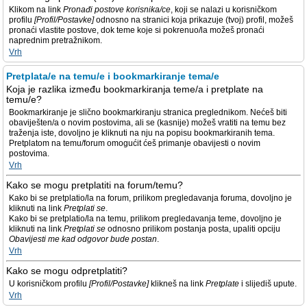
Klikom na link
Pronađi postove korisnika/ce
, koji se nalazi u korisničkom
profilu
[Profil/Postavke]
odnosno na stranici koja prikazuje (tvoj) profil, možeš
pronaći vlastite postove, dok teme koje si pokrenuo/la možeš pronaći
naprednim pretražnikom.
Vrh
Pretplata/e na temu/e i bookmarkiranje tema/e
Koja je razlika između bookmarkiranja teme/a i pretplate na
temu/e?
Bookmarkiranje je slično bookmarkiranju stranica preglednikom. Nećeš biti
obaviješten/a o novim postovima, ali se (kasnije) možeš vratiti na temu bez
traženja iste, dovoljno je kliknuti na nju na popisu bookmarkiranih tema.
Pretplatom na temu/forum omogućit ćeš primanje obavijesti o novim
postovima.
Vrh
Kako se mogu pretplatiti na forum/temu?
Kako bi se pretplatio/la na forum, prilikom pregledavanja foruma, dovoljno je
kliknuti na link
Pretplati se
.
Kako bi se pretplatio/la na temu, prilikom pregledavanja teme, dovoljno je
kliknuti na link
Pretplati se
odnosno prilikom postanja posta, upaliti opciju
Obavijesti me kad odgovor bude postan
.
Vrh
Kako se mogu odpretplatiti?
U korisničkom profilu
[Profil/Postavke]
klikneš na link
Pretplate
i slijediš upute.
Vrh