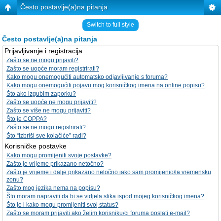
Često postavlje(a)na pitanja
Switch to full style
Često postavlje(a)na pitanja
Prijavljivanje i registracija
Zašto se ne mogu prijaviti?
Zašto se uopće moram registrirati?
Kako mogu onemogućiti automatsko odjavljivanje s foruma?
Kako mogu onemogućiti pojavu mog korisničkog imena na online popisu?
Što ako izgubim zaporku?
Zašto se uopće ne mogu prijaviti?
Zašto se više ne mogu prijaviti?
Što je COPPA?
Zašto se ne mogu registrirati?
Što “Izbriši sve kolačiće” radi?
Korisničke postavke
Kako mogu promijeniti svoje postavke?
Zašto je vrijeme prikazano netočno?
Zašto je vrijeme i dalje prikazano netočno iako sam promijenio/la vremensku
zonu?
Zašto mog jezika nema na popisu?
Što moram napraviti da bi se vidjela slika ispod mojeg korisničkog imena?
Što je i kako mogu promijeniti svoj status?
Zašto se moram prijaviti ako želim korisniku/ci foruma poslati e-mail?