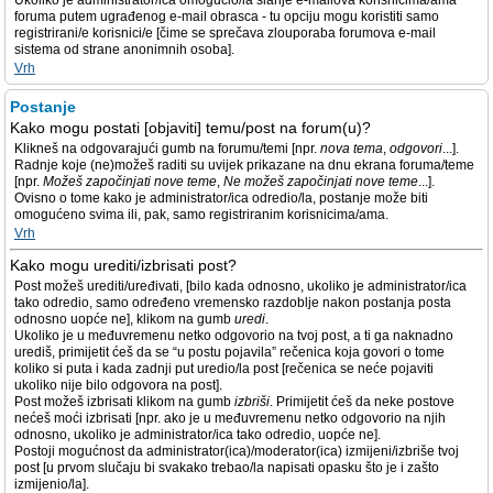
Ukoliko je administrator/ica omogućio/la slanje e-mailova korisnicima/ama
foruma putem ugrađenog e-mail obrasca - tu opciju mogu koristiti samo
registrirani/e korisnici/e [čime se sprečava zlouporaba forumova e-mail
sistema od strane anonimnih osoba].
Vrh
Postanje
Kako mogu postati [objaviti] temu/post na forum(u)?
Klikneš na odgovarajući gumb na forumu/temi [npr.
nova tema
,
odgovori
...].
Radnje koje (ne)možeš raditi su uvijek prikazane na dnu ekrana foruma/teme
[npr.
Možeš započinjati nove teme
,
Ne možeš započinjati nove teme
...].
Ovisno o tome kako je administrator/ica odredio/la, postanje može biti
omogućeno svima ili, pak, samo registriranim korisnicima/ama.
Vrh
Kako mogu urediti/izbrisati post?
Post možeš urediti/uređivati, [bilo kada odnosno, ukoliko je administrator/ica
tako odredio, samo određeno vremensko razdoblje nakon postanja posta
odnosno uopće ne], klikom na gumb
uredi
.
Ukoliko je u međuvremenu netko odgovorio na tvoj post, a ti ga naknadno
urediš, primijetit ćeš da se “u postu pojavila” rečenica koja govori o tome
koliko si puta i kada zadnji put uredio/la post [rečenica se neće pojaviti
ukoliko nije bilo odgovora na post].
Post možeš izbrisati klikom na gumb
izbriši
. Primijetit ćeš da neke postove
nećeš moći izbrisati [npr. ako je u međuvremenu netko odgovorio na njih
odnosno, ukoliko je administrator/ica tako odredio, uopće ne].
Postoji mogućnost da administrator(ica)/moderator(ica) izmijeni/izbriše tvoj
post [u prvom slučaju bi svakako trebao/la napisati opasku što je i zašto
izmijenio/la].