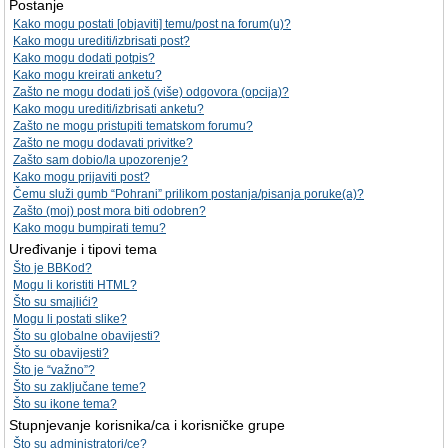
Postanje
Kako mogu postati [objaviti] temu/post na forum(u)?
Kako mogu urediti/izbrisati post?
Kako mogu dodati potpis?
Kako mogu kreirati anketu?
Zašto ne mogu dodati još (više) odgovora (opcija)?
Kako mogu urediti/izbrisati anketu?
Zašto ne mogu pristupiti tematskom forumu?
Zašto ne mogu dodavati privitke?
Zašto sam dobio/la upozorenje?
Kako mogu prijaviti post?
Čemu služi gumb “Pohrani” prilikom postanja/pisanja poruke(a)?
Zašto (moj) post mora biti odobren?
Kako mogu bumpirati temu?
Uređivanje i tipovi tema
Što je BBKod?
Mogu li koristiti HTML?
Što su smajlići?
Mogu li postati slike?
Što su globalne obavijesti?
Što su obavijesti?
Što je “važno”?
Što su zaključane teme?
Što su ikone tema?
Stupnjevanje korisnika/ca i korisničke grupe
Što su administratori/ce?