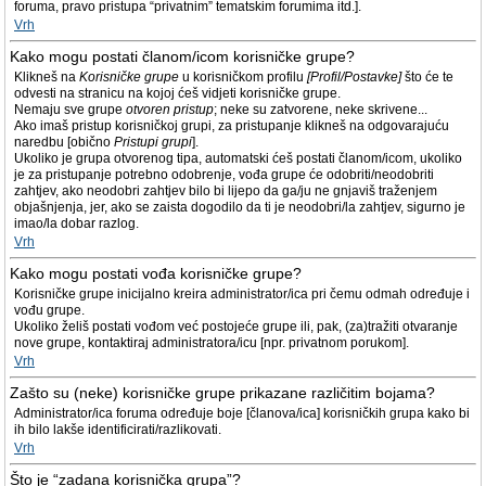
foruma, pravo pristupa “privatnim” tematskim forumima itd.].
Vrh
Kako mogu postati članom/icom korisničke grupe?
Klikneš na
Korisničke grupe
u korisničkom profilu
[Profil/Postavke]
što će te
odvesti na stranicu na kojoj ćeš vidjeti korisničke grupe.
Nemaju sve grupe
otvoren pristup
; neke su zatvorene, neke skrivene...
Ako imaš pristup korisničkoj grupi, za pristupanje klikneš na odgovarajuću
naredbu [obično
Pristupi grupi
].
Ukoliko je grupa otvorenog tipa, automatski ćeš postati članom/icom, ukoliko
je za pristupanje potrebno odobrenje, vođa grupe će odobriti/neodobriti
zahtjev, ako neodobri zahtjev bilo bi lijepo da ga/ju ne gnjaviš traženjem
objašnjenja, jer, ako se zaista dogodilo da ti je neodobri/la zahtjev, sigurno je
imao/la dobar razlog.
Vrh
Kako mogu postati vođa korisničke grupe?
Korisničke grupe inicijalno kreira administrator/ica pri čemu odmah određuje i
vođu grupe.
Ukoliko želiš postati vođom već postojeće grupe ili, pak, (za)tražiti otvaranje
nove grupe, kontaktiraj administratora/icu [npr. privatnom porukom].
Vrh
Zašto su (neke) korisničke grupe prikazane različitim bojama?
Administrator/ica foruma određuje boje [članova/ica] korisničkih grupa kako bi
ih bilo lakše identificirati/razlikovati.
Vrh
Što je “zadana korisnička grupa”?