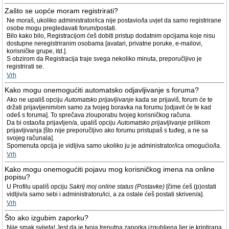
Zašto se uopće moram registrirati?
Ne moraš, ukoliko administrator/ica nije postavio/la uvjet da samo registrirane
osobe mogu pregledavati forum/postati.
Bilo kako bilo, Registracijom ćeš dobiti pristup dodatnim opcijama koje nisu
dostupne neregistriranim osobama [avatari, privatne poruke, e-mailovi,
korisničke grupe, itd.].
S obzirom da Registracija traje svega nekoliko minuta, preporučljivo je
registrirati se.
Vrh
Kako mogu onemogućiti automatsko odjavljivanje s foruma?
Ako ne upališ opciju
Automatsko prijavljivanje
kada se prijaviš, forum će te
držati prijavljenim/om samo za tvojeg boravka na forumu [odjavit će te kad
odeš s foruma]. To sprečava zlouporabu tvojeg korisničkog računa.
Da bi ostao/la prijavljen/a, upališ opciju
Automatsko prijavljivanje
prilikom
prijavljivanja [što nije preporučljivo ako forumu pristupaš s tuđeg, a ne sa
svojeg računala].
Spomenuta opcija je vidljiva samo ukoliko ju je administrator/ica omogućio/la.
Vrh
Kako mogu onemogućiti pojavu mog korisničkog imena na online
popisu?
U Profilu upališ opciju
Sakrij moj online status (Postavke)
[čime ćeš (p)ostati
vidljiv/a samo sebi i administratoru/ici, a za ostale ćeš postati skriven/a].
Vrh
Što ako izgubim zaporku?
Nije smak svijeta! Jest da je tvoja trenutna zaporka izgubljena [jer je kriptirana