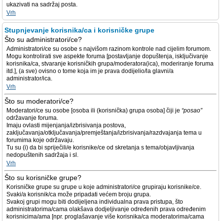
ukazivati na sadržaj posta.
Vrh
Stupnjevanje korisnika/ca i korisničke grupe
Što su administratori/ce?
Administratori/ce su osobe s najvišom razinom kontrole nad cijelim forumom.
Mogu kontrolirati sve aspekte foruma [postavljanje dopuštenja, isključivanje
korisnika/ca, stvaranje korisničkih grupa/moderatora(ica), moderiranje foruma
itd.], (a sve) ovisno o tome koja im je prava dodijelio/la glavni/a
administrator/ica.
Vrh
Što su moderatori/ce?
Moderatori/ce su osobe [osoba ili (korisnička) grupa osoba] čiji je
“posao”
održavanje foruma.
Imaju ovlasti mijenjanja/izbrisivanja postova,
zaključavanja/otključavanja/premještanja/izbrisivanja/razdvajanja tema u
forumima koje održavaju.
Tu su (i) da bi spriječili/e korisnike/ce od skretanja s tema/objavljivanja
nedopuštenih sadržaja i sl.
Vrh
Što su korisničke grupe?
Korisničke grupe su grupe u koje administratori/ce grupiraju korisnike/ce.
Svaki/a korisnik/ca može pripadati većem broju grupa.
Svakoj grupi mogu biti dodijeljena individualna prava pristupa, što
administratorima/cama olakšava dodjeljivanje određenih prava određenim
korisnicima/ama [npr. proglašavanje više korisnika/ca moderatorima/cama