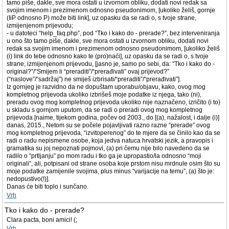
tamo piše, dakle, sve mora ostati u izvornom obliku, dodati novi redak sa
svojim imenom i prezimenom odnosno pseudonimom, [ukoliko želiš, gornje
(IiP odnosno P) može biti link], uz opasku da se radi o, s tvoje strane,
izmijenjenom prijevodu;
- u datoteci “help_faq.php”, pod “Tko i kako do - prerade?”, bez interveniranja
u ono što tamo piše, dakle, sve mora ostati u izvornom obliku, dodati novi
redak sa svojim imenom i prezimenom odnosno pseudonimom, [ukoliko želiš
(i) link do tebe odnosno kako te (pro)naći], uz opasku da se radi o, s tvoje
strane, izmijenjenom prijevodu, [jasno je, samo po sebi, da: “Tko i kako do -
original?”/“Smijem li “preraditi”/“prerađivati” ovaj prijevod?”
(“naslove”/“sadržaj”) ne smiješ izbrisati/“preraditi”/“prerađivati”].
Iz gornjeg je razvidno da ne dopuštam uporabu/objavu, kako, ovog mog
kompletnog prijevoda ukoliko izbrišeš moje podatke iz njega, tako (ni),
preradu ovog mog kompletnog prijevoda ukoliko nije naznačeno, izričito (i to)
u skladu s gornjom uputom, da se radi o preradi ovog mog kompletnog
prijevoda [naime, tijekom godina, počev od 2003., do [(a), nažalost, i dalje (i)]
danas, 2015., Netom su se počele pojavljivati razno razne “prerade” ovog
mog kompletnog prijevoda, “izvitoperenog” do te mjere da se činilo kao da se
radi o radu nepismene osobe, koja jedva natuca hrvatski jezik, a pravopis i
gramatika su joj nepoznati pojmovi, (a) pri čemu nije bilo navedeno da se
radilo o “prtljanju” po mom radu i tko ga je upropastio/la odnosno “moji
originali”, ali, potpisani od strane osoba koje prstom nisu mrdnule osim što su
moje podatke zamijenile svojima, plus minus “varijacije na temu”, (a) što je:
nedopustivo(!)].
Danas će biti toplo i sunčano.
Vrh
Tko i kako do - prerade?
Clara pacta, boni amici! (;
Vrh