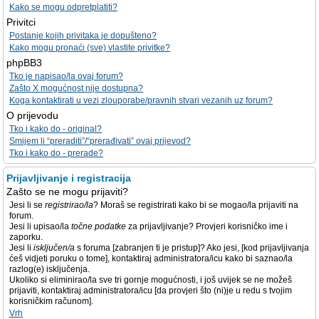
Kako se mogu odpretplatiti?
Privitci
Postanje kojih privitaka je dopušteno?
Kako mogu pronaći (sve) vlastite privitke?
phpBB3
Tko je napisao/la ovaj forum?
Zašto X mogućnost nije dostupna?
Koga kontaktirati u vezi zlouporabe/pravnih stvari vezanih uz forum?
O prijevodu
Tko i kako do - original?
Smijem li “preraditi”/“prerađivati” ovaj prijevod?
Tko i kako do - prerade?
Prijavljivanje i registracija
Zašto se ne mogu prijaviti?
Jesi li se
registrirao/la
? Moraš se registrirati kako bi se mogao/la prijaviti na
forum.
Jesi li upisao/la
točne podatke
za prijavljivanje? Provjeri korisničko ime i
zaporku.
Jesi li
isključen/a
s foruma [zabranjen ti je pristup]? Ako jesi, [kod prijavljivanja
ćeš vidjeti poruku o tome], kontaktiraj administratora/icu kako bi saznao/la
razlog(e) isključenja.
Ukoliko si eliminirao/la sve tri gornje mogućnosti, i još uvijek se ne možeš
prijaviti, kontaktiraj administratora/icu [da provjeri što (ni)je u redu s tvojim
korisničkim računom].
Vrh