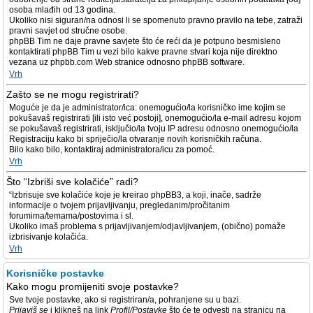
osoba mlađih od 13 godina.
Ukoliko nisi siguran/na odnosi li se spomenuto pravno pravilo na tebe, zatraži
pravni savjet od stručne osobe.
phpBB Tim ne daje pravne savjete što će reći da je potpuno besmisleno
kontaktirati phpBB Tim u vezi bilo kakve pravne stvari koja nije direktno
vezana uz phpbb.com Web stranice odnosno phpBB software.
Vrh
Zašto se ne mogu registrirati?
Moguće je da je administrator/ica: onemogućio/la korisničko ime kojim se
pokušavaš registrirati [ili isto već postoji], onemogućio/la e-mail adresu kojom
se pokušavaš registrirati, isključio/la tvoju IP adresu odnosno onemogućio/la
Registraciju kako bi spriječio/la otvaranje novih korisničkih računa.
Bilo kako bilo, kontaktiraj administratora/icu za pomoć.
Vrh
Što “Izbriši sve kolačiće” radi?
“Izbrisuje sve kolačiće koje je kreirao phpBB3, a koji, inače, sadrže
informacije o tvojem prijavljivanju, pregledanim/pročitanim
forumima/temama/postovima i sl.
Ukoliko imaš problema s prijavljivanjem/odjavljivanjem, (obično) pomaže
izbrisivanje kolačića.
Vrh
Korisničke postavke
Kako mogu promijeniti svoje postavke?
Sve tvoje postavke, ako si registriran/a, pohranjene su u bazi.
Prijaviš se
i klikneš na link
Profil/Postavke
što će te odvesti na stranicu na