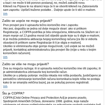
u bazi i ne može ti biti ponovo poslana], no, možeš zatražiti novu.
Klikneš na
Prijava
te na stranici koja će ti se otvoriti klikneš na
Zaboravio/la
sam zaporku
. Upišeš tražene podatke... Daljnje upute će ti stići e-mailom.
Vrh
Zašto se uopće ne mogu prijaviti?
Prvo provjeri jesi li upisao/la točno
korisničko ime
i
zaporku
.
Ako jesi, dogodila se jedna od dvije moguće stvari: ako si prilikom
Registracije, a COPPA podrška je bila omogućena, kliknuo/la na
Slažem se i
imam manje od 13 godina
morat ćeš slijediti upute koje su ti stigle e-mailom;
ili je možda potrebna aktivacija tvojeg korisničkog računa [za što si vidio/la
obavijest ili prilikom same Registracije ili ti je stigla e-mailom].
Ukoliko si eliminirao/la obje gornje mogućnosti, i još uvijek se ne možeš
prijaviti, kontaktiraj administratora/icu [da provjeri što (ni)je u redu s tvojim
korisničkim računom].
Vrh
Zašto se više ne mogu prijaviti?
Dva su moguća razloga: ili si upisao/la
netočno
korisničko ime i/ili zaporku; ili
je administrator/ica
izbrisao/la
tvoj korisnički račun.
Ukoliko je u pitanju potonje: možda nikada nisi ništa postao/la, [uobičajeno je
periodično izbrisivanje korisničkih računa korisnika/ca koji/e ništa ne postaju
kako bi se smanjila veličina baze], pa se pokušaj ponovo registrirati.
Vrh
Što je COPPA?
COPPA [Child Online Privacy and Protection Act] je pravno pravilo,
Sjedinjenih Američkih Država, doneseno 1998. godine, koje nalaže
odobrenje od strane roditelja/staratelja za prikupljanje osobnih podataka [od]