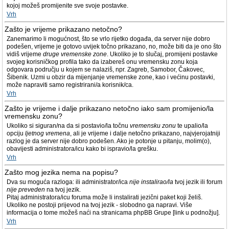
kojoj možeš promijenite sve svoje postavke.
Vrh
Zašto je vrijeme prikazano netočno?
Zanemarimo li mogućnost, što se vrlo rijetko događa, da server nije dobro
podešen, vrijeme je gotovo uvijek točno prikazano, no, može biti da je ono što
vidiš vrijeme
druge vremenske zone
. Ukoliko je to slučaj, promijeni postavke
svojeg korisničkog profila tako da izabereš onu vremensku zonu koja
odgovara području u kojem se nalaziš, npr. Zagreb, Samobor, Čakovec,
Šibenik. Uzmi u obzir da mijenjanje vremenske zone, kao i većinu postavki,
može napraviti samo registrirani/a korisnik/ca.
Vrh
Zašto je vrijeme i dalje prikazano netočno iako sam promijenio/la
vremensku zonu?
Ukoliko si siguran/na da si postavio/la točnu
vremensku zonu
te upalio/la
opciju
ljetnog vremena
, ali je vrijeme i dalje netočno prikazano, najvjerojatniji
razlog je da server nije dobro podešen. Ako je potonje u pitanju, molim(o),
obavijesti administratora/icu kako bi ispravio/la grešku.
Vrh
Zašto mog jezika nema na popisu?
Dva su moguća razloga: ili administrator/ica
nije instalirao/la
tvoj jezik ili forum
nije preveden
na tvoj jezik.
Pitaj administratora/icu foruma može li instalirati jezični paket koji želiš.
Ukoliko ne postoji prijevod na tvoj jezik - slobodno ga napravi. Više
informacija o tome možeš naći na stranicama phpBB Grupe [link u podnožju].
Vrh