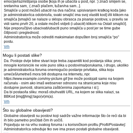
emocije/razmišljanja osobe [koja ih je
ubacila
u post, npr. :) znači smijem se,
sretan/na sam, :( znači plačem, tužan/na sam...].
Smajliće u post možeš
ubaciti
na dva načina: upisivanjem kratkog koda [ako
je administrator/ica odobrio/la, svaki smajlić ima svoj vlastiti kod] i/ili klikom na
smajlića [smajlići se nalaze u sklopu obrasca za pisanje postova; u pravilu se
vidi samo
prvih
20, a ostale možeš vidjeti (i
ubaciti
) klikom na
Ostali smajlići
].
Nije preporučljivo ubacivati/ubaciti puno smajlića u post jer se time gube
čitljivost i preglednost.
Administrator/ica može odrediti maksimalan dopušten broj smajlića “po”
postu.
Vrh
Mogu li postati slike?
Da. Postoje dvije bitne stvari koje treba zapamtiti kod postanja slika: prvo,
mnogi/e korisnici/e ne vole puno slika u postovima/porukama, i drugo, ukoliko
je administrator/ica foruma onemogućio postanje privitaka, slika koju
umećeš/umetneš mora biti dostupna na Internetu, npr.
https://www.example.com/my-picture.gif [ne može postojati samo na tvojem
računalu - osim ako imaš webserver odnosno na stranicama koje nisu
dostupne javnosti, stranicama zaštićenima zaporkama i sl.].
Da bi postao/la sliku: moraš obuhvatiti URL, na kojem se slika nalazi, sa
BBKod [img][/img] tago(vi)m(a).
Vrh
Što su globalne obavijesti?
Globalne obavijesti su postovi koji sadrže važne informacije što će reći da bi
ih bilo pametno pročitati čim ih uočiš.
Pojavljuju se na vrhu svakog foruma i u korisničkom profilu
[Profil/Postavke]
.
Administrator/ica određuje tko sve ima pravo postati globalne obavijesti.