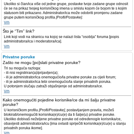
Ukoliko si član/ica više od jedne grupe, postavke tvoje zadane grupe odnosit
će se na prikaz tvojeg korisničkog imena u smislu kojom će bojom te s kojim
statusom biti prikazano. Administrator/ica može odobriti promjenu zadane
grupe putem korisničkog profila
[Profil/Postavke]
.
Vrh
Što je “Tim” link?
Link koji vodi na stranicu na kojoj se nalazi lista “osoblja” foruma [popis
administratora/ica i moderatora/ica].
Vrh
Privatne poruke
Zašto ne mogu [po]slati privatne poruke?
Tri su moguća razloga:
- ili nisi registriran(a)/prijavljen(a);
- ili je administrator/ica onemogućio/la privatne poruke za cijeli forum;
- ili je administrator/ica tebi onemogućio/la slanje privatnih poruka.
U potonjem slučaju zatraži objašnjenje od administratora/ice.
Vrh
Kako onemogućiti pojedine korisnike/ce da mi šalju privatne
poruke?
U korisničkom profilu
[Profil/Postavke]
, postavljanjem pravila, možeš
blokirati/onemogućiti korisnika(e)/cu(e) da ti šalje(u) privatne poruke.
Ukoliko dobivaš neželjene privatne poruke od određenog/e korisnika/ce,
obavijesti administratora/icu [ima ovlasti spriječiti korisnika(e)/cu(e) u slanju
privatnih poruka ikome].
Vrh