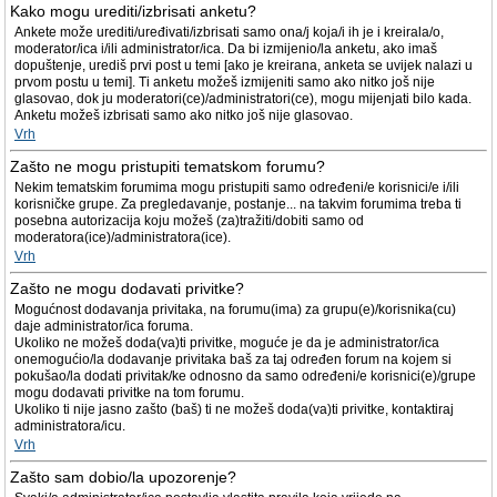
Kako mogu urediti/izbrisati anketu?
Ankete može urediti/uređivati/izbrisati samo ona/j koja/i ih je i kreirala/o,
moderator/ica i/ili administrator/ica. Da bi izmijenio/la anketu, ako imaš
dopuštenje, urediš prvi post u temi [ako je kreirana, anketa se uvijek nalazi u
prvom postu u temi]. Ti anketu možeš izmijeniti samo ako nitko još nije
glasovao, dok ju moderatori(ce)/administratori(ce), mogu mijenjati bilo kada.
Anketu možeš izbrisati samo ako nitko još nije glasovao.
Vrh
Zašto ne mogu pristupiti tematskom forumu?
Nekim tematskim forumima mogu pristupiti samo određeni/e korisnici/e i/ili
korisničke grupe. Za pregledavanje, postanje... na takvim forumima treba ti
posebna autorizacija koju možeš (za)tražiti/dobiti samo od
moderatora(ice)/administratora(ice).
Vrh
Zašto ne mogu dodavati privitke?
Mogućnost dodavanja privitaka, na forumu(ima) za grupu(e)/korisnika(cu)
daje administrator/ica foruma.
Ukoliko ne možeš doda(va)ti privitke, moguće je da je administrator/ica
onemogućio/la dodavanje privitaka baš za taj određen forum na kojem si
pokušao/la dodati privitak/ke odnosno da samo određeni/e korisnici(e)/grupe
mogu dodavati privitke na tom forumu.
Ukoliko ti nije jasno zašto (baš) ti ne možeš doda(va)ti privitke, kontaktiraj
administratora/icu.
Vrh
Zašto sam dobio/la upozorenje?