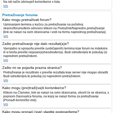
Na isti način izbrisuješ korisnike/ce s lista.
Vrh
Pretraživanje foruma
Kako mogu pretraživati forum?
Upisivanjem termina u kućicu za pretraživanje na početnoj
stranici/forumu/temi odnosno klikom na
Pretražnik/Napredno pretraživanje
[link se nalazi na svim stranicama i vodi na formu naprednog pretraživanja].
Vrh
Zašto pretraživanje nije dalo rezultat(a)e?
Vjerojatno si upisao/la previše (uobičajenih) termina koje forum ne indeksira
ili si bio/la previše nejasan(a)/neodređen(a). Budi određeniji/a te pokušaj (s)
naprednim pretražnikom.
Vrh
Zašto mi se pojavila prazna stranica?
Pretraživanje je rezultiralo s previše rezultata koje server nije mogao obraditi.
Budi određeniji/a te pokušaj (s) naprednim pretražnikom.
Vrh
Kako mogu (pre)traži(va)ti korisnike/ce?
Klikom na
Članstvo
, link se nalazi na svim stranicama, otvorit će se stranica, s
popisom članova/ica foruma, na kojoj se nalazi forma za pretraživanje
[
Pronađi korisničko ime
].
Vrh
Kako mogu pronaći (sve) vlastite postove/teme?