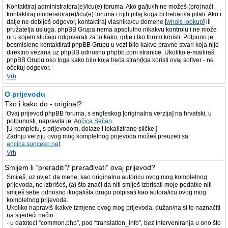
Kontaktiraj administratora(e)/icu(e) foruma. Ako ga/ju/ih ne možeš (pro)naći,
kontaktiraj moderatora(e)/icu(e) foruma i njih pitaj koga bi trebao/la pitati. Ako i
dalje ne dobiješ odgovor, kontaktiraj vlasnika/cu domene [
whois lookup
] ili
pružatelja usluga. phpBB Grupa nema apsolutno nikakvu kontrolu i ne može
ni u kojem slučaju odgovarati za to kako, gdje i tko forum koristi. Potpuno je
besmisleno kontaktirati phpBB Grupu u vezi bilo kakve pravne stvari koja nije
direktno vezana uz phpBB odnosno phpbb.com stranice. Ukoliko e-mailiraš
phpBB Grupu oko toga kako bilo koja treća stran(k)a koristi ovaj softver - ne
očekuj odgovor.
Vrh
O prijevodu
Tko i kako do - original?
Ovaj prijevod phpBB foruma, s engleskog [originalna verzija] na hrvatski, u
potpunosti, napravila je:
Ančica Sečan
.
[U kompletu, s prijevodom, dolaze i lokalizirane sličke.]
Zadnju verziju ovog mog kompletnog prijevoda možeš preuzeti sa:
ancica.sunceko.net
.
Vrh
Smijem li “preraditi”/“prerađivati” ovaj prijevod?
Smiješ, uz uvjet: da mene, kao originalnu autoricu ovog mog kompletnog
prijevoda, ne izbrišeš, (a) što znači da niti smiješ izbrisati moje podatke niti
smiješ sebe odnosno ikoga/išta drugo potpisati kao autora/icu ovog mog
kompletnog prijevoda.
Ukoliko napraviš ikakve izmjene ovog mog prijevoda, dužan/na si to naznačiti
na sljedeći način:
- u datoteci “common.php”, pod “translation_info”, bez interveniranja u ono što