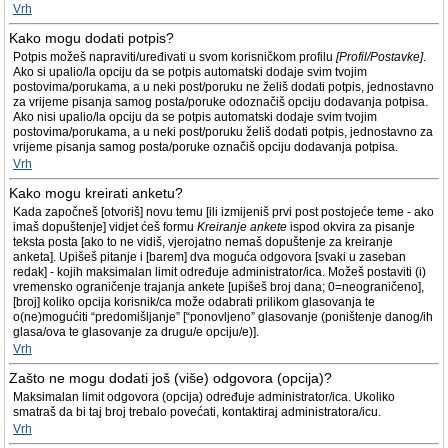
Vrh
Kako mogu dodati potpis?
Potpis možeš napraviti/uređivati u svom korisničkom profilu
[Profil/Postavke]
.
Ako si upalio/la opciju da se potpis automatski dodaje svim tvojim
postovima/porukama, a u neki post/poruku ne želiš dodati potpis, jednostavno
za vrijeme pisanja samog posta/poruke odoznačiš opciju dodavanja potpisa.
Ako nisi upalio/la opciju da se potpis automatski dodaje svim tvojim
postovima/porukama, a u neki post/poruku želiš dodati potpis, jednostavno za
vrijeme pisanja samog posta/poruke označiš opciju dodavanja potpisa.
Vrh
Kako mogu kreirati anketu?
Kada započneš [otvoriš] novu temu [ili izmijeniš prvi post postojeće teme - ako
imaš dopuštenje] vidjet ćeš formu
Kreiranje ankete
ispod okvira za pisanje
teksta posta [ako to ne vidiš, vjerojatno nemaš dopuštenje za kreiranje
anketa]. Upišeš pitanje i [barem] dva moguća odgovora [svaki u zaseban
redak] - kojih maksimalan limit određuje administrator/ica. Možeš postaviti (i)
vremensko ograničenje trajanja ankete [upišeš broj dana; 0=neograničeno],
[broj] koliko opcija korisnik/ca može odabrati prilikom glasovanja te
o(ne)mogućiti “predomišljanje” [“ponovljeno” glasovanje (poništenje danog/ih
glasa/ova te glasovanje za drugu/e opciju/e)].
Vrh
Zašto ne mogu dodati još (više) odgovora (opcija)?
Maksimalan limit odgovora (opcija) određuje administrator/ica. Ukoliko
smatraš da bi taj broj trebalo povećati, kontaktiraj administratora/icu.
Vrh