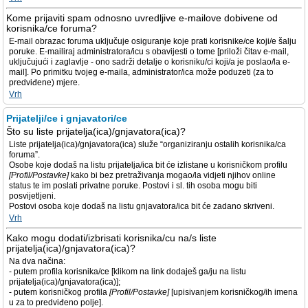
Kome prijaviti spam odnosno uvredljive e-mailove dobivene od
korisnika/ce foruma?
E-mail obrazac foruma uključuje osiguranje koje prati korisnike/ce koji/e šalju
poruke. E-mailiraj administratora/icu s obavijesti o tome [priloži čitav e-mail,
uključujući i zaglavlje - ono sadrži detalje o korisniku/ci koji/a je poslao/la e-
mail]. Po primitku tvojeg e-maila, administrator/ica može poduzeti (za to
predviđene) mjere.
Vrh
Prijatelji/ce i gnjavatori/ce
Što su liste prijatelja(ica)/gnjavatora(ica)?
Liste prijatelja(ica)/gnjavatora(ica) služe “organiziranju ostalih korisnika/ca
foruma”.
Osobe koje dodaš na listu prijatelja/ica bit će izlistane u korisničkom profilu
[Profil/Postavke]
kako bi bez pretraživanja mogao/la vidjeti njihov online
status te im poslati privatne poruke. Postovi i sl. tih osoba mogu biti
posvijetljeni.
Postovi osoba koje dodaš na listu gnjavatora/ica bit će zadano skriveni.
Vrh
Kako mogu dodati/izbrisati korisnika/cu na/s liste
prijatelja(ica)/gnjavatora(ica)?
Na dva načina:
- putem profila korisnika/ce [klikom na link dodaješ ga/ju na listu
prijatelja(ica)/gnjavatora(ica)];
- putem korisničkog profila
[Profil/Postavke]
[upisivanjem korisničkog/ih imena
u za to predviđeno polje].