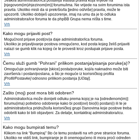
Svaki/a administrator/ica postavlja vlastita pravila koja vrijede na
[njegovom(im)/njezinom(im)] forumu/ima. Ne vrijede na svim forumima ista
pravila. Ukoliko misli da si prekršio/la [jedno od/više] pravila, može te
upozoriti. Ukoliko dobiješ upozorenje, imaj na umu da je to odluka
administratora/ice foruma te da phpBB Grupa nema ništa s time.
Vrh
Kako mogu prijaviti post?
Mogućnost prijave post(ov)a daje administrator/ica foruma.
Ukoliko je prijavljivanje postova omogućeno, kod posta kojeg želiš prijaviti
nalazi se gumb klik na kojeg će te provesti kroz postupak prijave posta.
Vrh
Čemu služi gumb “Pohrani” prilikom postanja/pisanja poruke(a)?
Omogućuje pohranjivanje [skice] posta/poruke, koji/a naknadno može biti
završen/a i postan/poslana, a što je moguće iz korisničkog profila
[Profil/Postavke]
odnosno prilikom postanja [
Učitaj
].
Vrh
Zašto (moj) post mora biti odobren?
Administrator/ica može donijeti odluku prema kojoj je na [određenom(im)]
forumu(ima) potrebno odobrenje kako bi post(ovi) bio(li) postan(i) ili te je
administrator/ica pridružio/la korisničkoj grupi članovima koje postove treba
odobriti kako bi bili objavljeni. Za detalje, kontaktiraj administratora/icu.
Vrh
Kako mogu bumpirati temu?
Klikom na link “Bumpiraj” što će temu postaviti na vrh prve stranice foruma.
Ukoliko ne vidiš link, bumpiranje je ili onemogućeno ili mora proći određen