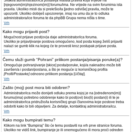
Svaki/a administrator/ica postavlja vlastita pravila koja vrijede na
[njegovom(im)/njezinom(im)] forumu/ima. Ne vrijede na svim forumima ista
pravila. Ukoliko misli da si prekršio/la [jedno od/više] pravila, može te
upozoriti. Ukoliko dobiješ upozorenje, imaj na umu da je to odluka
administratora/ice foruma te da phpBB Grupa nema ništa s time.
Vrh
Kako mogu prijaviti post?
Mogućnost prijave post(ov)a daje administrator/ica foruma.
Ukoliko je prijavljivanje postova omogućeno, kod posta kojeg želiš prijaviti
nalazi se gumb klik na kojeg će te provesti kroz postupak prijave posta.
Vrh
Čemu služi gumb “Pohrani” prilikom postanja/pisanja poruke(a)?
Omogućuje pohranjivanje [skice] posta/poruke, koji/a naknadno može biti
završen/a i postan/poslana, a što je moguće iz korisničkog profila
[Profil/Postavke]
odnosno prilikom postanja [
Učitaj
].
Vrh
Zašto (moj) post mora biti odobren?
Administrator/ica može donijeti odluku prema kojoj je na [određenom(im)]
forumu(ima) potrebno odobrenje kako bi post(ovi) bio(li) postan(i) ili te je
administrator/ica pridružio/la korisničkoj grupi članovima koje postove treba
odobriti kako bi bili objavljeni. Za detalje, kontaktiraj administratora/icu.
Vrh
Kako mogu bumpirati temu?
Klikom na link “Bumpiraj” što će temu postaviti na vrh prve stranice foruma.
Ukoliko ne vidiš link, bumpiranje je ili onemogućeno ili mora proći određen