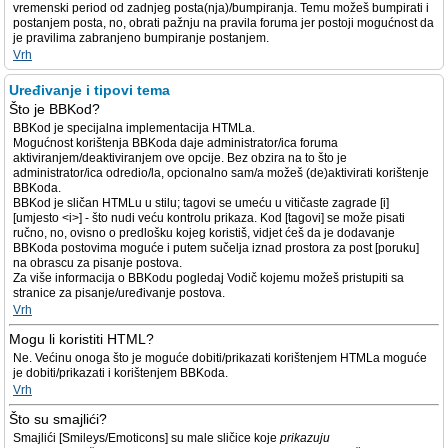
vremenski period od zadnjeg posta(nja)/bumpiranja. Temu možeš bumpirati i
postanjem posta, no, obrati pažnju na pravila foruma jer postoji mogućnost da
je pravilima zabranjeno bumpiranje postanjem.
Vrh
Uređivanje i tipovi tema
Što je BBKod?
BBKod je specijalna implementacija HTMLa.
Mogućnost korištenja BBKoda daje administrator/ica foruma
aktiviranjem/deaktiviranjem ove opcije. Bez obzira na to što je
administrator/ica odredio/la, opcionalno sam/a možeš (de)aktivirati korištenje
BBKoda.
BBKod je sličan HTMLu u stilu; tagovi se umeću u vitičaste zagrade [i]
[umjesto <i>] - što nudi veću kontrolu prikaza. Kod [tagovi] se može pisati
ručno, no, ovisno o predlošku kojeg koristiš, vidjet ćeš da je dodavanje
BBKoda postovima moguće i putem sučelja iznad prostora za post [poruku]
na obrascu za pisanje postova.
Za više informacija o BBKodu pogledaj Vodič kojemu možeš pristupiti sa
stranice za pisanje/uređivanje postova.
Vrh
Mogu li koristiti HTML?
Ne. Većinu onoga što je moguće dobiti/prikazati korištenjem HTMLa moguće
je dobiti/prikazati i korištenjem BBKoda.
Vrh
Što su smajlići?
Smajlići [Smileys/Emoticons] su male sličice koje
prikazuju