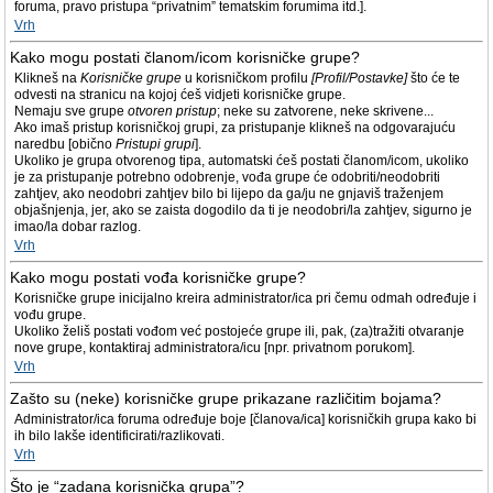
foruma, pravo pristupa “privatnim” tematskim forumima itd.].
Vrh
Kako mogu postati članom/icom korisničke grupe?
Klikneš na
Korisničke grupe
u korisničkom profilu
[Profil/Postavke]
što će te
odvesti na stranicu na kojoj ćeš vidjeti korisničke grupe.
Nemaju sve grupe
otvoren pristup
; neke su zatvorene, neke skrivene...
Ako imaš pristup korisničkoj grupi, za pristupanje klikneš na odgovarajuću
naredbu [obično
Pristupi grupi
].
Ukoliko je grupa otvorenog tipa, automatski ćeš postati članom/icom, ukoliko
je za pristupanje potrebno odobrenje, vođa grupe će odobriti/neodobriti
zahtjev, ako neodobri zahtjev bilo bi lijepo da ga/ju ne gnjaviš traženjem
objašnjenja, jer, ako se zaista dogodilo da ti je neodobri/la zahtjev, sigurno je
imao/la dobar razlog.
Vrh
Kako mogu postati vođa korisničke grupe?
Korisničke grupe inicijalno kreira administrator/ica pri čemu odmah određuje i
vođu grupe.
Ukoliko želiš postati vođom već postojeće grupe ili, pak, (za)tražiti otvaranje
nove grupe, kontaktiraj administratora/icu [npr. privatnom porukom].
Vrh
Zašto su (neke) korisničke grupe prikazane različitim bojama?
Administrator/ica foruma određuje boje [članova/ica] korisničkih grupa kako bi
ih bilo lakše identificirati/razlikovati.
Vrh
Što je “zadana korisnička grupa”?