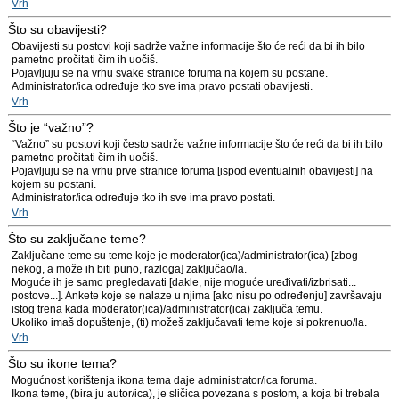
Vrh
Što su obavijesti?
Obavijesti su postovi koji sadrže važne informacije što će reći da bi ih bilo
pametno pročitati čim ih uočiš.
Pojavljuju se na vrhu svake stranice foruma na kojem su postane.
Administrator/ica određuje tko sve ima pravo postati obavijesti.
Vrh
Što je “važno”?
“Važno” su postovi koji često sadrže važne informacije što će reći da bi ih bilo
pametno pročitati čim ih uočiš.
Pojavljuju se na vrhu prve stranice foruma [ispod eventualnih obavijesti] na
kojem su postani.
Administrator/ica određuje tko ih sve ima pravo postati.
Vrh
Što su zaključane teme?
Zaključane teme su teme koje je moderator(ica)/administrator(ica) [zbog
nekog, a može ih biti puno, razloga] zaključao/la.
Moguće ih je samo pregledavati [dakle, nije moguće uređivati/izbrisati...
postove...]. Ankete koje se nalaze u njima [ako nisu po određenju] završavaju
istog trena kada moderator(ica)/administrator(ica) zaključa temu.
Ukoliko imaš dopuštenje, (ti) možeš zaključavati teme koje si pokrenuo/la.
Vrh
Što su ikone tema?
Mogućnost korištenja ikona tema daje administrator/ica foruma.
Ikona teme, (bira ju autor/ica), je sličica povezana s postom, a koja bi trebala