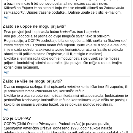
u bazi i ne može ti biti ponovo poslana], no, možeš zatražiti novu.
Klikneš na
Prijava
te na stranici koja će ti se otvoriti klikneš na
Zaboravio/la
sam zaporku
. Upišeš tražene podatke... Daljnje upute će ti stići e-mailom.
Vrh
Zašto se uopće ne mogu prijaviti?
Prvo provjeri jesi li upisao/la točno
korisničko ime
i
zaporku
.
Ako jesi, dogodila se jedna od dvije moguće stvari: ako si prilikom
Registracije, a COPPA podrška je bila omogućena, kliknuo/la na
Slažem se i
imam manje od 13 godina
morat ćeš slijediti upute koje su ti stigle e-mailom;
ili je možda potrebna aktivacija tvojeg korisničkog računa [za što si vidio/la
obavijest ili prilikom same Registracije ili ti je stigla e-mailom].
Ukoliko si eliminirao/la obje gornje mogućnosti, i još uvijek se ne možeš
prijaviti, kontaktiraj administratora/icu [da provjeri što (ni)je u redu s tvojim
korisničkim računom].
Vrh
Zašto se više ne mogu prijaviti?
Dva su moguća razloga: ili si upisao/la
netočno
korisničko ime i/ili zaporku; ili
je administrator/ica
izbrisao/la
tvoj korisnički račun.
Ukoliko je u pitanju potonje: možda nikada nisi ništa postao/la, [uobičajeno je
periodično izbrisivanje korisničkih računa korisnika/ca koji/e ništa ne postaju
kako bi se smanjila veličina baze], pa se pokušaj ponovo registrirati.
Vrh
Što je COPPA?
COPPA [Child Online Privacy and Protection Act] je pravno pravilo,
Sjedinjenih Američkih Država, doneseno 1998. godine, koje nalaže
odobrenje od strane roditelja/staratelja za prikupljanje osobnih podataka [od]