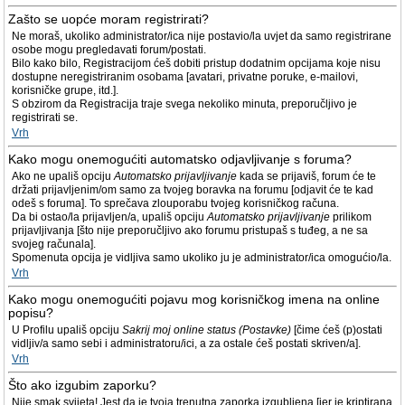
Zašto se uopće moram registrirati?
Ne moraš, ukoliko administrator/ica nije postavio/la uvjet da samo registrirane
osobe mogu pregledavati forum/postati.
Bilo kako bilo, Registracijom ćeš dobiti pristup dodatnim opcijama koje nisu
dostupne neregistriranim osobama [avatari, privatne poruke, e-mailovi,
korisničke grupe, itd.].
S obzirom da Registracija traje svega nekoliko minuta, preporučljivo je
registrirati se.
Vrh
Kako mogu onemogućiti automatsko odjavljivanje s foruma?
Ako ne upališ opciju
Automatsko prijavljivanje
kada se prijaviš, forum će te
držati prijavljenim/om samo za tvojeg boravka na forumu [odjavit će te kad
odeš s foruma]. To sprečava zlouporabu tvojeg korisničkog računa.
Da bi ostao/la prijavljen/a, upališ opciju
Automatsko prijavljivanje
prilikom
prijavljivanja [što nije preporučljivo ako forumu pristupaš s tuđeg, a ne sa
svojeg računala].
Spomenuta opcija je vidljiva samo ukoliko ju je administrator/ica omogućio/la.
Vrh
Kako mogu onemogućiti pojavu mog korisničkog imena na online
popisu?
U Profilu upališ opciju
Sakrij moj online status (Postavke)
[čime ćeš (p)ostati
vidljiv/a samo sebi i administratoru/ici, a za ostale ćeš postati skriven/a].
Vrh
Što ako izgubim zaporku?
Nije smak svijeta! Jest da je tvoja trenutna zaporka izgubljena [jer je kriptirana