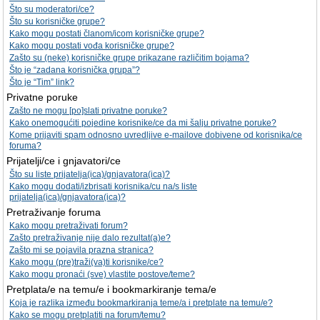
Što su moderatori/ce?
Što su korisničke grupe?
Kako mogu postati članom/icom korisničke grupe?
Kako mogu postati vođa korisničke grupe?
Zašto su (neke) korisničke grupe prikazane različitim bojama?
Što je “zadana korisnička grupa”?
Što je “Tim” link?
Privatne poruke
Zašto ne mogu [po]slati privatne poruke?
Kako onemogućiti pojedine korisnike/ce da mi šalju privatne poruke?
Kome prijaviti spam odnosno uvredljive e-mailove dobivene od korisnika/ce
foruma?
Prijatelji/ce i gnjavatori/ce
Što su liste prijatelja(ica)/gnjavatora(ica)?
Kako mogu dodati/izbrisati korisnika/cu na/s liste
prijatelja(ica)/gnjavatora(ica)?
Pretraživanje foruma
Kako mogu pretraživati forum?
Zašto pretraživanje nije dalo rezultat(a)e?
Zašto mi se pojavila prazna stranica?
Kako mogu (pre)traži(va)ti korisnike/ce?
Kako mogu pronaći (sve) vlastite postove/teme?
Pretplata/e na temu/e i bookmarkiranje tema/e
Koja je razlika između bookmarkiranja teme/a i pretplate na temu/e?
Kako se mogu pretplatiti na forum/temu?