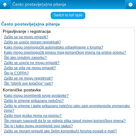
Često postavlje(a)na pitanja
Switch to full style
Često postavlje(a)na pitanja
Prijavljivanje i registracija
Zašto se ne mogu prijaviti?
Zašto se uopće moram registrirati?
Kako mogu onemogućiti automatsko odjavljivanje s foruma?
Kako mogu onemogućiti pojavu mog korisničkog imena na online popisu?
Što ako izgubim zaporku?
Zašto se uopće ne mogu prijaviti?
Zašto se više ne mogu prijaviti?
Što je COPPA?
Zašto se ne mogu registrirati?
Što “Izbriši sve kolačiće” radi?
Korisničke postavke
Kako mogu promijeniti svoje postavke?
Zašto je vrijeme prikazano netočno?
Zašto je vrijeme i dalje prikazano netočno iako sam promijenio/la vremensku
zonu?
Zašto mog jezika nema na popisu?
Što moram napraviti da bi se vidjela slika ispod mojeg korisničkog imena?
Što je i kako mogu promijeniti svoj status?
Zašto se moram prijaviti ako želim korisniku/ci foruma poslati e-mail?