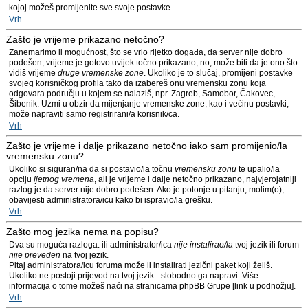
kojoj možeš promijenite sve svoje postavke.
Vrh
Zašto je vrijeme prikazano netočno?
Zanemarimo li mogućnost, što se vrlo rijetko događa, da server nije dobro
podešen, vrijeme je gotovo uvijek točno prikazano, no, može biti da je ono što
vidiš vrijeme
druge vremenske zone
. Ukoliko je to slučaj, promijeni postavke
svojeg korisničkog profila tako da izabereš onu vremensku zonu koja
odgovara području u kojem se nalaziš, npr. Zagreb, Samobor, Čakovec,
Šibenik. Uzmi u obzir da mijenjanje vremenske zone, kao i većinu postavki,
može napraviti samo registrirani/a korisnik/ca.
Vrh
Zašto je vrijeme i dalje prikazano netočno iako sam promijenio/la
vremensku zonu?
Ukoliko si siguran/na da si postavio/la točnu
vremensku zonu
te upalio/la
opciju
ljetnog vremena
, ali je vrijeme i dalje netočno prikazano, najvjerojatniji
razlog je da server nije dobro podešen. Ako je potonje u pitanju, molim(o),
obavijesti administratora/icu kako bi ispravio/la grešku.
Vrh
Zašto mog jezika nema na popisu?
Dva su moguća razloga: ili administrator/ica
nije instalirao/la
tvoj jezik ili forum
nije preveden
na tvoj jezik.
Pitaj administratora/icu foruma može li instalirati jezični paket koji želiš.
Ukoliko ne postoji prijevod na tvoj jezik - slobodno ga napravi. Više
informacija o tome možeš naći na stranicama phpBB Grupe [link u podnožju].
Vrh