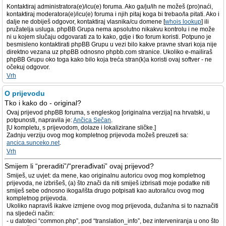
Kontaktiraj administratora(e)/icu(e) foruma. Ako ga/ju/ih ne možeš (pro)naći,
kontaktiraj moderatora(e)/icu(e) foruma i njih pitaj koga bi trebao/la pitati. Ako i
dalje ne dobiješ odgovor, kontaktiraj vlasnika/cu domene [
whois lookup
] ili
pružatelja usluga. phpBB Grupa nema apsolutno nikakvu kontrolu i ne može
ni u kojem slučaju odgovarati za to kako, gdje i tko forum koristi. Potpuno je
besmisleno kontaktirati phpBB Grupu u vezi bilo kakve pravne stvari koja nije
direktno vezana uz phpBB odnosno phpbb.com stranice. Ukoliko e-mailiraš
phpBB Grupu oko toga kako bilo koja treća stran(k)a koristi ovaj softver - ne
očekuj odgovor.
Vrh
O prijevodu
Tko i kako do - original?
Ovaj prijevod phpBB foruma, s engleskog [originalna verzija] na hrvatski, u
potpunosti, napravila je:
Ančica Sečan
.
[U kompletu, s prijevodom, dolaze i lokalizirane sličke.]
Zadnju verziju ovog mog kompletnog prijevoda možeš preuzeti sa:
ancica.sunceko.net
.
Vrh
Smijem li “preraditi”/“prerađivati” ovaj prijevod?
Smiješ, uz uvjet: da mene, kao originalnu autoricu ovog mog kompletnog
prijevoda, ne izbrišeš, (a) što znači da niti smiješ izbrisati moje podatke niti
smiješ sebe odnosno ikoga/išta drugo potpisati kao autora/icu ovog mog
kompletnog prijevoda.
Ukoliko napraviš ikakve izmjene ovog mog prijevoda, dužan/na si to naznačiti
na sljedeći način:
- u datoteci “common.php”, pod “translation_info”, bez interveniranja u ono što