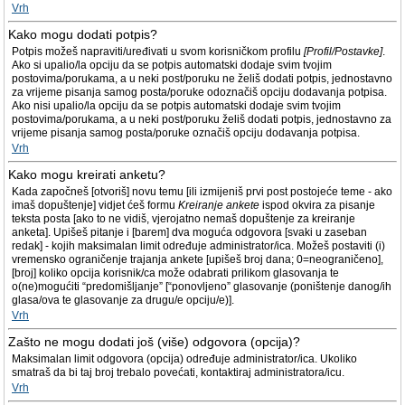
Vrh
Kako mogu dodati potpis?
Potpis možeš napraviti/uređivati u svom korisničkom profilu
[Profil/Postavke]
.
Ako si upalio/la opciju da se potpis automatski dodaje svim tvojim
postovima/porukama, a u neki post/poruku ne želiš dodati potpis, jednostavno
za vrijeme pisanja samog posta/poruke odoznačiš opciju dodavanja potpisa.
Ako nisi upalio/la opciju da se potpis automatski dodaje svim tvojim
postovima/porukama, a u neki post/poruku želiš dodati potpis, jednostavno za
vrijeme pisanja samog posta/poruke označiš opciju dodavanja potpisa.
Vrh
Kako mogu kreirati anketu?
Kada započneš [otvoriš] novu temu [ili izmijeniš prvi post postojeće teme - ako
imaš dopuštenje] vidjet ćeš formu
Kreiranje ankete
ispod okvira za pisanje
teksta posta [ako to ne vidiš, vjerojatno nemaš dopuštenje za kreiranje
anketa]. Upišeš pitanje i [barem] dva moguća odgovora [svaki u zaseban
redak] - kojih maksimalan limit određuje administrator/ica. Možeš postaviti (i)
vremensko ograničenje trajanja ankete [upišeš broj dana; 0=neograničeno],
[broj] koliko opcija korisnik/ca može odabrati prilikom glasovanja te
o(ne)mogućiti “predomišljanje” [“ponovljeno” glasovanje (poništenje danog/ih
glasa/ova te glasovanje za drugu/e opciju/e)].
Vrh
Zašto ne mogu dodati još (više) odgovora (opcija)?
Maksimalan limit odgovora (opcija) određuje administrator/ica. Ukoliko
smatraš da bi taj broj trebalo povećati, kontaktiraj administratora/icu.
Vrh