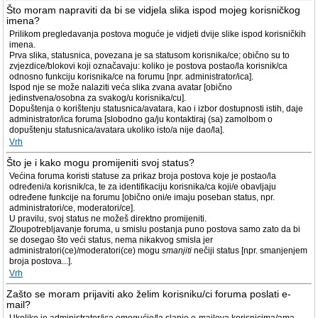
Što moram napraviti da bi se vidjela slika ispod mojeg korisničkog
imena?
Prilikom pregledavanja postova moguće je vidjeti dvije slike ispod korisničkih
imena.
Prva slika, statusnica, povezana je sa statusom korisnika/ce; obično su to
zvjezdice/blokovi koji označavaju: koliko je postova postao/la korisnik/ca
odnosno funkciju korisnika/ce na forumu [npr. administrator/ica].
Ispod nje se može nalaziti veća slika zvana avatar [obično
jedinstvena/osobna za svakog/u korisnika/cu].
Dopuštenja o korištenju statusnica/avatara, kao i izbor dostupnosti istih, daje
administrator/ica foruma [slobodno ga/ju kontaktiraj (sa) zamolbom o
dopuštenju statusnica/avatara ukoliko isto/a nije dao/la].
Vrh
Što je i kako mogu promijeniti svoj status?
Većina foruma koristi statuse za prikaz broja postova koje je postao/la
određeni/a korisnik/ca, te za identifikaciju korisnika/ca koji/e obavljaju
određene funkcije na forumu [obično oni/e imaju poseban status, npr.
administratori/ce, moderatori/ce].
U pravilu, svoj status ne možeš direktno promijeniti.
Zloupotrebljavanje foruma, u smislu postanja puno postova samo zato da bi
se dosegao što veći status, nema nikakvog smisla jer
administratori(ce)/moderatori(ce) mogu
smanjiti
nečiji status [npr. smanjenjem
broja postova...].
Vrh
Zašto se moram prijaviti ako želim korisniku/ci foruma poslati e-
mail?