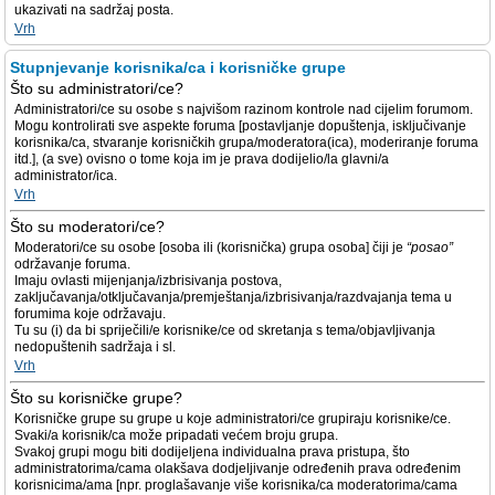
ukazivati na sadržaj posta.
Vrh
Stupnjevanje korisnika/ca i korisničke grupe
Što su administratori/ce?
Administratori/ce su osobe s najvišom razinom kontrole nad cijelim forumom.
Mogu kontrolirati sve aspekte foruma [postavljanje dopuštenja, isključivanje
korisnika/ca, stvaranje korisničkih grupa/moderatora(ica), moderiranje foruma
itd.], (a sve) ovisno o tome koja im je prava dodijelio/la glavni/a
administrator/ica.
Vrh
Što su moderatori/ce?
Moderatori/ce su osobe [osoba ili (korisnička) grupa osoba] čiji je
“posao”
održavanje foruma.
Imaju ovlasti mijenjanja/izbrisivanja postova,
zaključavanja/otključavanja/premještanja/izbrisivanja/razdvajanja tema u
forumima koje održavaju.
Tu su (i) da bi spriječili/e korisnike/ce od skretanja s tema/objavljivanja
nedopuštenih sadržaja i sl.
Vrh
Što su korisničke grupe?
Korisničke grupe su grupe u koje administratori/ce grupiraju korisnike/ce.
Svaki/a korisnik/ca može pripadati većem broju grupa.
Svakoj grupi mogu biti dodijeljena individualna prava pristupa, što
administratorima/cama olakšava dodjeljivanje određenih prava određenim
korisnicima/ama [npr. proglašavanje više korisnika/ca moderatorima/cama