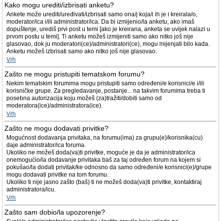
Kako mogu urediti/izbrisati anketu?
Ankete može urediti/uređivati/izbrisati samo ona/j koja/i ih je i kreirala/o,
moderator/ica i/ili administrator/ica. Da bi izmijenio/la anketu, ako imaš
dopuštenje, urediš prvi post u temi [ako je kreirana, anketa se uvijek nalazi u
prvom postu u temi]. Ti anketu možeš izmijeniti samo ako nitko još nije
glasovao, dok ju moderatori(ce)/administratori(ce), mogu mijenjati bilo kada.
Anketu možeš izbrisati samo ako nitko još nije glasovao.
Vrh
Zašto ne mogu pristupiti tematskom forumu?
Nekim tematskim forumima mogu pristupiti samo određeni/e korisnici/e i/ili
korisničke grupe. Za pregledavanje, postanje... na takvim forumima treba ti
posebna autorizacija koju možeš (za)tražiti/dobiti samo od
moderatora(ice)/administratora(ice).
Vrh
Zašto ne mogu dodavati privitke?
Mogućnost dodavanja privitaka, na forumu(ima) za grupu(e)/korisnika(cu)
daje administrator/ica foruma.
Ukoliko ne možeš doda(va)ti privitke, moguće je da je administrator/ica
onemogućio/la dodavanje privitaka baš za taj određen forum na kojem si
pokušao/la dodati privitak/ke odnosno da samo određeni/e korisnici(e)/grupe
mogu dodavati privitke na tom forumu.
Ukoliko ti nije jasno zašto (baš) ti ne možeš doda(va)ti privitke, kontaktiraj
administratora/icu.
Vrh
Zašto sam dobio/la upozorenje?