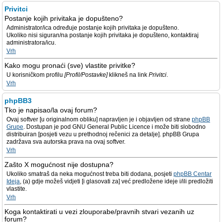
Privitci
Postanje kojih privitaka je dopušteno?
Administrator/ica određuje postanje kojih privitaka je dopušteno.
Ukoliko nisi siguran/na postanje kojih privitaka je dopušteno, kontaktiraj
administratora/icu.
Vrh
Kako mogu pronaći (sve) vlastite privitke?
U korisničkom profilu
[Profil/Postavke]
klikneš na link
Privitci
.
Vrh
phpBB3
Tko je napisao/la ovaj forum?
Ovaj softver [u originalnom obliku] napravljen je i objavljen od strane
phpBB
Grupe
. Dostupan je pod GNU General Public Licence i može biti slobodno
distribuiran [posjeti vezu u prethodnoj rečenici za detalje]. phpBB Grupa
zadržava sva autorska prava na ovaj softver.
Vrh
Zašto X mogućnost nije dostupna?
Ukoliko smatraš da neka mogućnost treba biti dodana, posjeti
phpBB Centar
Ideja
, (a) gdje možeš vidjeti [i glasovati za] već predložene ideje i/ili predložiti
vlastite.
Vrh
Koga kontaktirati u vezi zlouporabe/pravnih stvari vezanih uz
forum?