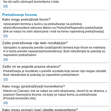
Na isti način izbrisuješ korisnike/ce s lista.
Vrh
Pretraživanje foruma
Kako mogu pretraživati forum?
Upisivanjem termina u kućicu za pretraživanje na početnoj
stranici/forumu/temi odnosno klikom na
Pretražnik/Napredno pretraživanje
[link se nalazi na svim stranicama i vodi na formu naprednog pretraživanja].
Vrh
Zašto pretraživanje nije dalo rezultat(a)e?
Vjerojatno si upisao/la previše (uobičajenih) termina koje forum ne indeksira
ili si bio/la previše nejasan(a)/neodređen(a). Budi određeniji/a te pokušaj (s)
naprednim pretražnikom.
Vrh
Zašto mi se pojavila prazna stranica?
Pretraživanje je rezultiralo s previše rezultata koje server nije mogao obraditi.
Budi određeniji/a te pokušaj (s) naprednim pretražnikom.
Vrh
Kako mogu (pre)traži(va)ti korisnike/ce?
Klikom na
Članstvo
, link se nalazi na svim stranicama, otvorit će se stranica, s
popisom članova/ica foruma, na kojoj se nalazi forma za pretraživanje
[
Pronađi korisničko ime
].
Vrh
Kako mogu pronaći (sve) vlastite postove/teme?