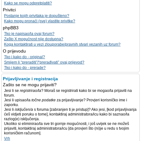
Kako se mogu odpretplatiti?
Privitci
Postanje kojih privitaka je dopušteno?
Kako mogu pronaći (sve) vlastite privitke?
phpBB3
Tko je napisao/la ovaj forum?
Zašto X mogućnost nije dostupna?
Koga kontaktirati u vezi zlouporabe/pravnih stvari vezanih uz forum?
O prijevodu
Tko i kako do - original?
Smijem li “preraditi”/“prerađivati” ovaj prijevod?
Tko i kako do - prerade?
Prijavljivanje i registracija
Zašto se ne mogu prijaviti?
Jesi li se
registrirao/la
? Moraš se registrirati kako bi se mogao/la prijaviti na
forum.
Jesi li upisao/la
točne podatke
za prijavljivanje? Provjeri korisničko ime i
zaporku.
Jesi li
isključen/a
s foruma [zabranjen ti je pristup]? Ako jesi, [kod prijavljivanja
ćeš vidjeti poruku o tome], kontaktiraj administratora/icu kako bi saznao/la
razlog(e) isključenja.
Ukoliko si eliminirao/la sve tri gornje mogućnosti, i još uvijek se ne možeš
prijaviti, kontaktiraj administratora/icu [da provjeri što (ni)je u redu s tvojim
korisničkim računom].
Vrh