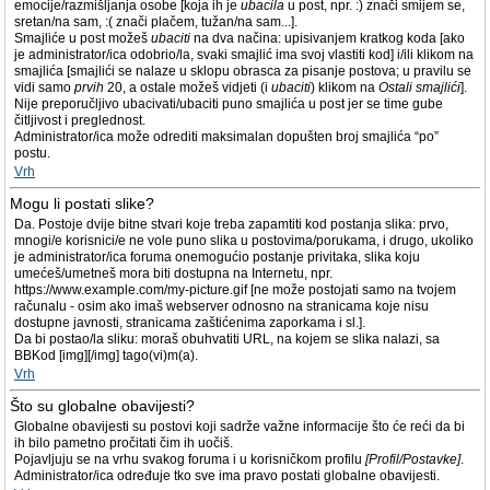
emocije/razmišljanja osobe [koja ih je
ubacila
u post, npr. :) znači smijem se,
sretan/na sam, :( znači plačem, tužan/na sam...].
Smajliće u post možeš
ubaciti
na dva načina: upisivanjem kratkog koda [ako
je administrator/ica odobrio/la, svaki smajlić ima svoj vlastiti kod] i/ili klikom na
smajlića [smajlići se nalaze u sklopu obrasca za pisanje postova; u pravilu se
vidi samo
prvih
20, a ostale možeš vidjeti (i
ubaciti
) klikom na
Ostali smajlići
].
Nije preporučljivo ubacivati/ubaciti puno smajlića u post jer se time gube
čitljivost i preglednost.
Administrator/ica može odrediti maksimalan dopušten broj smajlića “po”
postu.
Vrh
Mogu li postati slike?
Da. Postoje dvije bitne stvari koje treba zapamtiti kod postanja slika: prvo,
mnogi/e korisnici/e ne vole puno slika u postovima/porukama, i drugo, ukoliko
je administrator/ica foruma onemogućio postanje privitaka, slika koju
umećeš/umetneš mora biti dostupna na Internetu, npr.
https://www.example.com/my-picture.gif [ne može postojati samo na tvojem
računalu - osim ako imaš webserver odnosno na stranicama koje nisu
dostupne javnosti, stranicama zaštićenima zaporkama i sl.].
Da bi postao/la sliku: moraš obuhvatiti URL, na kojem se slika nalazi, sa
BBKod [img][/img] tago(vi)m(a).
Vrh
Što su globalne obavijesti?
Globalne obavijesti su postovi koji sadrže važne informacije što će reći da bi
ih bilo pametno pročitati čim ih uočiš.
Pojavljuju se na vrhu svakog foruma i u korisničkom profilu
[Profil/Postavke]
.
Administrator/ica određuje tko sve ima pravo postati globalne obavijesti.