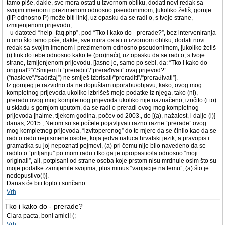
tamo piše, dakle, sve mora ostati u izvornom obliku, dodati novi redak sa
svojim imenom i prezimenom odnosno pseudonimom, [ukoliko želiš, gornje
(IiP odnosno P) može biti link], uz opasku da se radi o, s tvoje strane,
izmijenjenom prijevodu;
- u datoteci “help_faq.php”, pod “Tko i kako do - prerade?”, bez interveniranja
u ono što tamo piše, dakle, sve mora ostati u izvornom obliku, dodati novi
redak sa svojim imenom i prezimenom odnosno pseudonimom, [ukoliko želiš
(i) link do tebe odnosno kako te (pro)naći], uz opasku da se radi o, s tvoje
strane, izmijenjenom prijevodu, [jasno je, samo po sebi, da: “Tko i kako do -
original?”/“Smijem li “preraditi”/“prerađivati” ovaj prijevod?”
(“naslove”/“sadržaj”) ne smiješ izbrisati/“preraditi”/“prerađivati”].
Iz gornjeg je razvidno da ne dopuštam uporabu/objavu, kako, ovog mog
kompletnog prijevoda ukoliko izbrišeš moje podatke iz njega, tako (ni),
preradu ovog mog kompletnog prijevoda ukoliko nije naznačeno, izričito (i to)
u skladu s gornjom uputom, da se radi o preradi ovog mog kompletnog
prijevoda [naime, tijekom godina, počev od 2003., do [(a), nažalost, i dalje (i)]
danas, 2015., Netom su se počele pojavljivati razno razne “prerade” ovog
mog kompletnog prijevoda, “izvitoperenog” do te mjere da se činilo kao da se
radi o radu nepismene osobe, koja jedva natuca hrvatski jezik, a pravopis i
gramatika su joj nepoznati pojmovi, (a) pri čemu nije bilo navedeno da se
radilo o “prtljanju” po mom radu i tko ga je upropastio/la odnosno “moji
originali”, ali, potpisani od strane osoba koje prstom nisu mrdnule osim što su
moje podatke zamijenile svojima, plus minus “varijacije na temu”, (a) što je:
nedopustivo(!)].
Danas će biti toplo i sunčano.
Vrh
Tko i kako do - prerade?
Clara pacta, boni amici! (;
Vrh