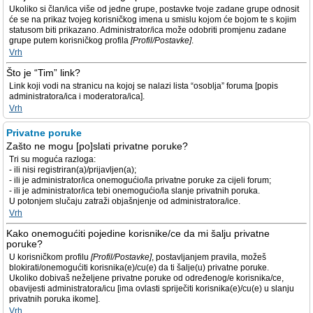
Ukoliko si član/ica više od jedne grupe, postavke tvoje zadane grupe odnosit
će se na prikaz tvojeg korisničkog imena u smislu kojom će bojom te s kojim
statusom biti prikazano. Administrator/ica može odobriti promjenu zadane
grupe putem korisničkog profila
[Profil/Postavke]
.
Vrh
Što je “Tim” link?
Link koji vodi na stranicu na kojoj se nalazi lista “osoblja” foruma [popis
administratora/ica i moderatora/ica].
Vrh
Privatne poruke
Zašto ne mogu [po]slati privatne poruke?
Tri su moguća razloga:
- ili nisi registriran(a)/prijavljen(a);
- ili je administrator/ica onemogućio/la privatne poruke za cijeli forum;
- ili je administrator/ica tebi onemogućio/la slanje privatnih poruka.
U potonjem slučaju zatraži objašnjenje od administratora/ice.
Vrh
Kako onemogućiti pojedine korisnike/ce da mi šalju privatne
poruke?
U korisničkom profilu
[Profil/Postavke]
, postavljanjem pravila, možeš
blokirati/onemogućiti korisnika(e)/cu(e) da ti šalje(u) privatne poruke.
Ukoliko dobivaš neželjene privatne poruke od određenog/e korisnika/ce,
obavijesti administratora/icu [ima ovlasti spriječiti korisnika(e)/cu(e) u slanju
privatnih poruka ikome].
Vrh