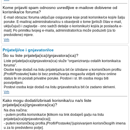
Kome prijaviti spam odnosno uvredljive e-mailove dobivene od
korisnika/ce foruma?
E-mail obrazac foruma uključuje osiguranje koje prati korisnike/ce koji/e šalju
poruke. E-mailiraj administratora/icu s obavijesti o tome [priloži čitav e-mail,
uključujući i zaglavlje - ono sadrži detalje o korisniku/ci koji/a je poslao/la e-
mail]. Po primitku tvojeg e-maila, administrator/ica može poduzeti (za to
predviđene) mjere.
Vrh
Prijatelji/ce i gnjavatori/ce
Što su liste prijatelja(ica)/gnjavatora(ica)?
Liste prijatelja(ica)/gnjavatora(ica) služe “organiziranju ostalih korisnika/ca
foruma”.
Osobe koje dodaš na listu prijatelja/ica bit će izlistane u korisničkom profilu
[Profil/Postavke]
kako bi bez pretraživanja mogao/la vidjeti njihov online
status te im poslati privatne poruke. Postovi i sl. tih osoba mogu biti
posvijetljeni.
Postovi osoba koje dodaš na listu gnjavatora/ica bit će zadano skriveni.
Vrh
Kako mogu dodati/izbrisati korisnika/cu na/s liste
prijatelja(ica)/gnjavatora(ica)?
Na dva načina:
- putem profila korisnika/ce [klikom na link dodaješ ga/ju na listu
prijatelja(ica)/gnjavatora(ica)];
- putem korisničkog profila
[Profil/Postavke]
[upisivanjem korisničkog/ih imena
u za to predviđeno polje].