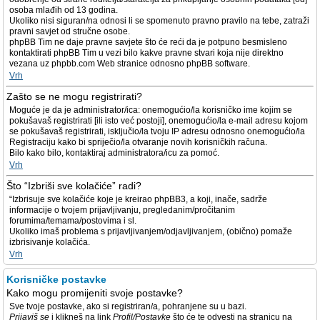
osoba mlađih od 13 godina.
Ukoliko nisi siguran/na odnosi li se spomenuto pravno pravilo na tebe, zatraži
pravni savjet od stručne osobe.
phpBB Tim ne daje pravne savjete što će reći da je potpuno besmisleno
kontaktirati phpBB Tim u vezi bilo kakve pravne stvari koja nije direktno
vezana uz phpbb.com Web stranice odnosno phpBB software.
Vrh
Zašto se ne mogu registrirati?
Moguće je da je administrator/ica: onemogućio/la korisničko ime kojim se
pokušavaš registrirati [ili isto već postoji], onemogućio/la e-mail adresu kojom
se pokušavaš registrirati, isključio/la tvoju IP adresu odnosno onemogućio/la
Registraciju kako bi spriječio/la otvaranje novih korisničkih računa.
Bilo kako bilo, kontaktiraj administratora/icu za pomoć.
Vrh
Što “Izbriši sve kolačiće” radi?
“Izbrisuje sve kolačiće koje je kreirao phpBB3, a koji, inače, sadrže
informacije o tvojem prijavljivanju, pregledanim/pročitanim
forumima/temama/postovima i sl.
Ukoliko imaš problema s prijavljivanjem/odjavljivanjem, (obično) pomaže
izbrisivanje kolačića.
Vrh
Korisničke postavke
Kako mogu promijeniti svoje postavke?
Sve tvoje postavke, ako si registriran/a, pohranjene su u bazi.
Prijaviš se
i klikneš na link
Profil/Postavke
što će te odvesti na stranicu na