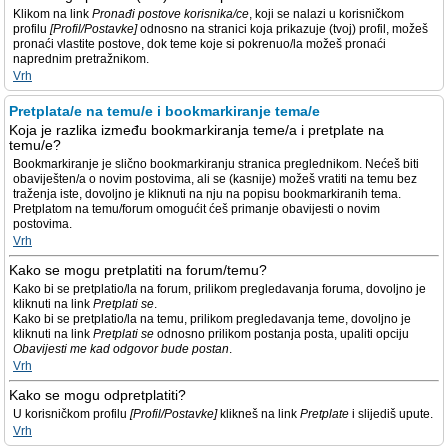
Klikom na link
Pronađi postove korisnika/ce
, koji se nalazi u korisničkom
profilu
[Profil/Postavke]
odnosno na stranici koja prikazuje (tvoj) profil, možeš
pronaći vlastite postove, dok teme koje si pokrenuo/la možeš pronaći
naprednim pretražnikom.
Vrh
Pretplata/e na temu/e i bookmarkiranje tema/e
Koja je razlika između bookmarkiranja teme/a i pretplate na
temu/e?
Bookmarkiranje je slično bookmarkiranju stranica preglednikom. Nećeš biti
obaviješten/a o novim postovima, ali se (kasnije) možeš vratiti na temu bez
traženja iste, dovoljno je kliknuti na nju na popisu bookmarkiranih tema.
Pretplatom na temu/forum omogućit ćeš primanje obavijesti o novim
postovima.
Vrh
Kako se mogu pretplatiti na forum/temu?
Kako bi se pretplatio/la na forum, prilikom pregledavanja foruma, dovoljno je
kliknuti na link
Pretplati se
.
Kako bi se pretplatio/la na temu, prilikom pregledavanja teme, dovoljno je
kliknuti na link
Pretplati se
odnosno prilikom postanja posta, upaliti opciju
Obavijesti me kad odgovor bude postan
.
Vrh
Kako se mogu odpretplatiti?
U korisničkom profilu
[Profil/Postavke]
klikneš na link
Pretplate
i slijediš upute.
Vrh