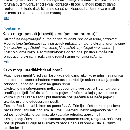
Ukoliko je administrator/ica omogućio/la slanje e-mailova korisnicima/ama
foruma putem ugrađenog e-mail obrasca - tu opciju mogu koristiti samo
registrirani/e korisnici/e [čime se sprečava zlouporaba forumova e-mail
sistema od strane anonimnih osoba].
Vrh
Postanje
Kako mogu postati [objaviti] temu/post na forum(u)?
Klikneš na odgovarajući gumb na forumu/temi [npr.
nova tema
,
odgovori
...].
Radnje koje (ne)možeš raditi su uvijek prikazane na dnu ekrana foruma/teme
[npr.
Možeš započinjati nove teme
,
Ne možeš započinjati nove teme
...].
Ovisno o tome kako je administrator/ica odredio/la, postanje može biti
omogućeno svima ili, pak, samo registriranim korisnicima/ama.
Vrh
Kako mogu urediti/izbrisati post?
Post možeš urediti/uređivati, [bilo kada odnosno, ukoliko je administrator/ica
tako odredio, samo određeno vremensko razdoblje nakon postanja posta
odnosno uopće ne], klikom na gumb
uredi
.
Ukoliko je u međuvremenu netko odgovorio na tvoj post, a ti ga naknadno
urediš, primijetit ćeš da se “u postu pojavila” rečenica koja govori o tome
koliko si puta i kada zadnji put uredio/la post [rečenica se neće pojaviti
ukoliko nije bilo odgovora na post].
Post možeš izbrisati klikom na gumb
izbriši
. Primijetit ćeš da neke postove
nećeš moći izbrisati [npr. ako je u međuvremenu netko odgovorio na njih
odnosno, ukoliko je administrator/ica tako odredio, uopće ne].
Postoji mogućnost da administrator(ica)/moderator(ica) izmijeni/izbriše tvoj
post [u prvom slučaju bi svakako trebao/la napisati opasku što je i zašto
izmijenio/la].