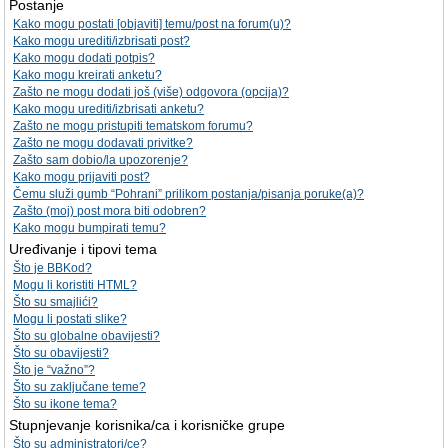
Postanje
Kako mogu postati [objaviti] temu/post na forum(u)?
Kako mogu urediti/izbrisati post?
Kako mogu dodati potpis?
Kako mogu kreirati anketu?
Zašto ne mogu dodati još (više) odgovora (opcija)?
Kako mogu urediti/izbrisati anketu?
Zašto ne mogu pristupiti tematskom forumu?
Zašto ne mogu dodavati privitke?
Zašto sam dobio/la upozorenje?
Kako mogu prijaviti post?
Čemu služi gumb “Pohrani” prilikom postanja/pisanja poruke(a)?
Zašto (moj) post mora biti odobren?
Kako mogu bumpirati temu?
Uređivanje i tipovi tema
Što je BBKod?
Mogu li koristiti HTML?
Što su smajlići?
Mogu li postati slike?
Što su globalne obavijesti?
Što su obavijesti?
Što je “važno”?
Što su zaključane teme?
Što su ikone tema?
Stupnjevanje korisnika/ca i korisničke grupe
Što su administratori/ce?