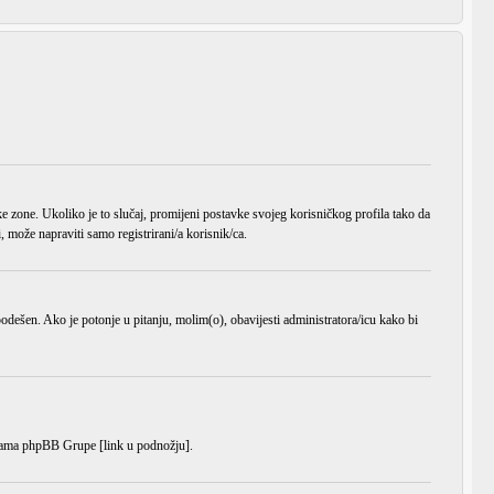
ke zone
. Ukoliko je to slučaj, promijeni postavke svojeg korisničkog profila tako da
može napraviti samo registrirani/a korisnik/ca.
o podešen. Ako je potonje u pitanju, molim(o), obavijesti administratora/icu kako bi
anicama phpBB Grupe [link u podnožju].