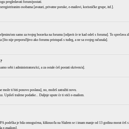
ogu pregledavati forum/postati.
eregistriranim osobama [avatari, privatne poruke, e-mailovi, korisničke grupe, itd.].
ijavljenim/om samo za tvojeg boravka na forumu [odjavit će te kad odeš s foruma]. To sprečava 
ja [što nije preporučljivo ako forumu pristupaš s tuđeg, a ne sa svojeg računala].
u?
samo sebi i administratoru/ici, a za ostale ćeš postati skriven/a].
i ne može ti biti ponovo poslana], no, možeš zatražiti novu.
ku
. Upišeš tražene podatke... Daljnje upute će ti stići e-mailom.
OPPA podrška je bila omogućena, kliknuo/la na
Slažem se i imam manje od 13 godina
morat ćeš sl
gla e-mailom].