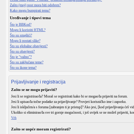
Zašto (moj) post mora biti odobren?
Kako mogu bumpirati temu?
Uređivanje i tipovi tema
Što je BBKod?
Mogu li koristiti HTML?
Što su smajlići?
Mogu li postati slike?
Što su globalne obavijesti?
Što su obavijesti?
Što je “važno”?
Što su zaključane teme?
Što su ikone tema?
Prijavljivanje i registracija
Zašto se ne mogu prijaviti?
Jesi li se
registrirao/la
? Moraš se registrirati kako bi se mogao/la prijaviti na forum.
Jesi li upisao/la
točne podatke
za prijavljivanje? Provjeri korisničko ime i zaporku.
Jesi li
isključen/a
s foruma [zabranjen ti je pristup]? Ako jesi, [kod prijavljivanja ćeš vi
Ukoliko si eliminirao/la sve tri gornje mogućnosti, i još uvijek se ne možeš prijaviti, ko
Vrh
Zašto se uopće moram registrirati?