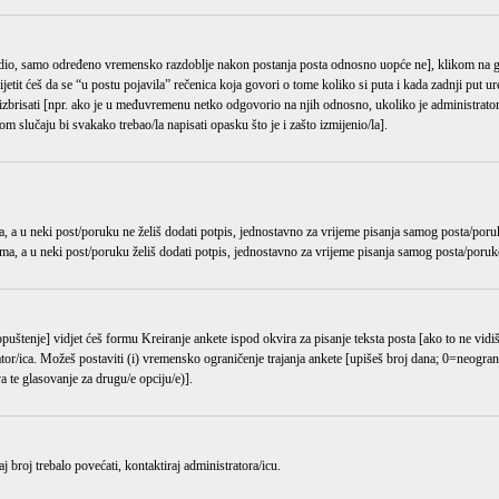
odredio, samo određeno vremensko razdoblje nakon postanja posta odnosno uopće ne], klikom n
it ćeš da se “u postu pojavila” rečenica koja govori o tome koliko si puta i kada zadnji put ure
 izbrisati [npr. ako je u međuvremenu netko odgovorio na njih odnosno, ukoliko je administrator
m slučaju bi svakako trebao/la napisati opasku što je i zašto izmijenio/la].
, a u neki post/poruku ne želiš dodati potpis, jednostavno za vrijeme pisanja samog posta/poru
ma, a u neki post/poruku želiš dodati potpis, jednostavno za vrijeme pisanja samog posta/poruk
opuštenje] vidjet ćeš formu
Kreiranje ankete
ispod okvira za pisanje teksta posta [ako to ne vidi
r/ica. Možeš postaviti (i) vremensko ograničenje trajanja ankete [upišeš broj dana; 0=neograni
 te glasovanje za drugu/e opciju/e)].
 broj trebalo povećati, kontaktiraj administratora/icu.