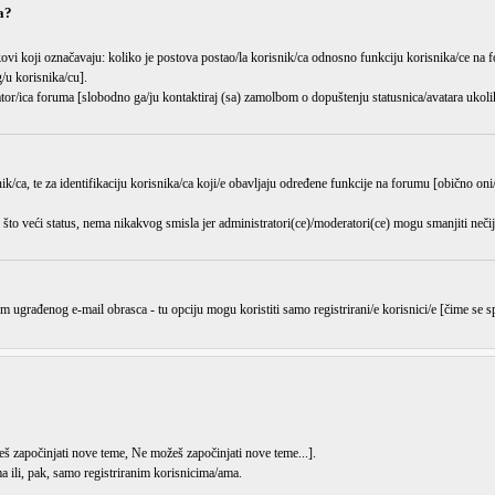
a?
kovi koji označavaju: koliko je postova postao/la korisnik/ca odnosno funkciju korisnika/ce na f
/u korisnika/cu].
ator/ica foruma [slobodno ga/ju kontaktiraj (sa) zamolbom o dopuštenju statusnica/avatara ukoliko
ik/ca, te za identifikaciju korisnika/ca koji/e obavljaju određene funkcije na forumu [obično oni/
što veći status, nema nikakvog smisla jer administratori(ce)/moderatori(ce) mogu
smanjiti
nečij
m ugrađenog e-mail obrasca - tu opciju mogu koristiti samo registrirani/e korisnici/e [čime se
š započinjati nove teme
,
Ne možeš započinjati nove teme
...].
 ili, pak, samo registriranim korisnicima/ama.