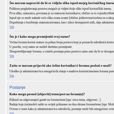
Što moram napraviti da bi se vidjela slika ispod mojeg korisničkog imen
Prilikom pregledavanja postova moguće je vidjeti dvije slike ispod korisničkih imena.
Prva slika, statusnica, povezana je sa statusom korisnika/ce; obično su to zvjezdice/blo
Ispod nje se može nalaziti veća slika zvana avatar [obično jedinstvena/osobna za svakog
Dopuštenja o korištenju statusnica/avatara, kao i izbor dostupnosti istih, daje administr
Vrh
Što je i kako mogu promijeniti svoj status?
Većina foruma koristi statuse za prikaz broja postova koje je postao/la određeni/a korisn
U pravilu, svoj status ne možeš direktno promijeniti.
Zloupotrebljavanje foruma, u smislu postanja puno postova samo zato da bi se dosegao 
Vrh
Zašto se moram prijaviti ako želim korisniku/ci foruma poslati e-mail?
Ukoliko je administrator/ica omogućio/la slanje e-mailova korisnicima/ama foruma pute
Vrh
Postanje
Kako mogu postati [objaviti] temu/post na forum(u)?
Klikneš na odgovarajući gumb na forumu/temi [npr.
nova tema
,
odgovori
...].
Radnje koje (ne)možeš raditi su uvijek prikazane na dnu ekrana foruma/teme [npr.
Može
Ovisno o tome kako je administrator/ica odredio/la, postanje može biti omogućeno svima
Vrh