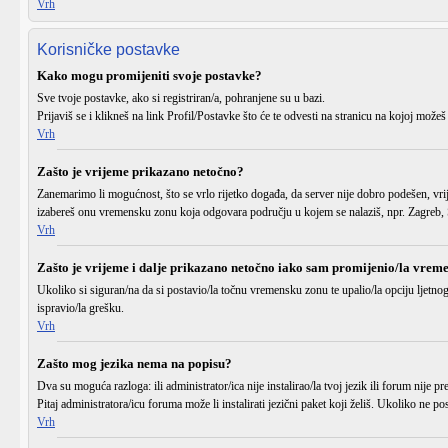
Vrh
Korisničke postavke
Kako mogu promijeniti svoje postavke?
Sve tvoje postavke, ako si registriran/a, pohranjene su u bazi.
Prijaviš se
i klikneš na link
Profil/Postavke
što će te odvesti na stranicu na kojoj možeš
Vrh
Zašto je vrijeme prikazano netočno?
Zanemarimo li mogućnost, što se vrlo rijetko događa, da server nije dobro podešen, vri
izabereš onu vremensku zonu koja odgovara području u kojem se nalaziš, npr. Zagreb, S
Vrh
Zašto je vrijeme i dalje prikazano netočno iako sam promijenio/la vrem
Ukoliko si siguran/na da si postavio/la točnu
vremensku zonu
te upalio/la opciju
ljetno
ispravio/la grešku.
Vrh
Zašto mog jezika nema na popisu?
Dva su moguća razloga: ili administrator/ica
nije instalirao/la
tvoj jezik ili forum
nije pr
Pitaj administratora/icu foruma može li instalirati jezični paket koji želiš. Ukoliko ne
Vrh