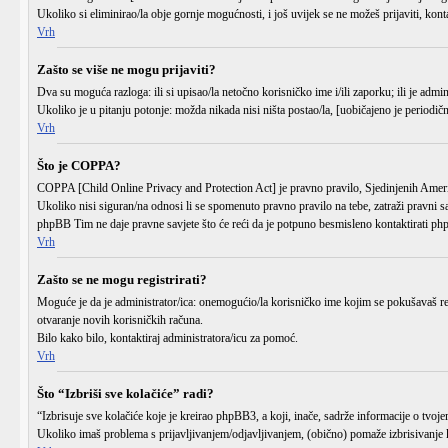
Ukoliko si eliminirao/la obje gornje mogućnosti, i još uvijek se ne možeš prijaviti, kont
Vrh
Zašto se više ne mogu prijaviti?
Dva su moguća razloga: ili si upisao/la
netočno
korisničko ime i/ili zaporku; ili je admin
Ukoliko je u pitanju potonje: možda nikada nisi ništa postao/la, [uobičajeno je periodičn
Vrh
Što je COPPA?
COPPA [Child Online Privacy and Protection Act] je pravno pravilo, Sjedinjenih Američ
Ukoliko nisi siguran/na odnosi li se spomenuto pravno pravilo na tebe, zatraži pravni s
phpBB Tim ne daje pravne savjete što će reći da je potpuno besmisleno kontaktirati p
Vrh
Zašto se ne mogu registrirati?
Moguće je da je administrator/ica: onemogućio/la korisničko ime kojim se pokušavaš regis
otvaranje novih korisničkih računa.
Bilo kako bilo, kontaktiraj administratora/icu za pomoć.
Vrh
Što “Izbriši sve kolačiće” radi?
“Izbrisuje sve kolačiće koje je kreirao phpBB3, a koji, inače, sadrže informacije o tvo
Ukoliko imaš problema s prijavljivanjem/odjavljivanjem, (obično) pomaže izbrisivanje 