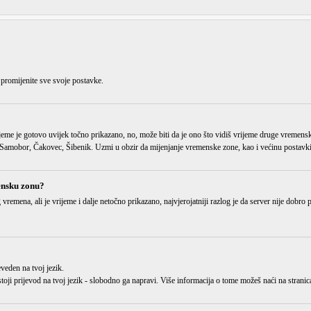
 promijenite sve svoje postavke.
jeme je gotovo uvijek točno prikazano, no, može biti da je ono što vidiš vrijeme
druge vremens
amobor, Čakovec, Šibenik. Uzmi u obzir da mijenjanje vremenske zone, kao i većinu postavki, 
ensku zonu?
g vremena
, ali je vrijeme i dalje netočno prikazano, najvjerojatniji razlog je da server nije dobr
eveden
na tvoj jezik.
 postoji prijevod na tvoj jezik - slobodno ga napravi. Više informacija o tome možeš naći na str