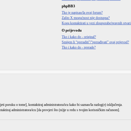
phpBB3
Tko je napisao/la ovaj forum?
Zašto X mogućnost nije dostupna?
Koga kontaktirati u vezi zlouporabe/pravnih stvar
O prijevodu
Tko i kako do - original?
Smijem li “preraditi”/“prerađivati” ovaj prijevod?
Tko i kako do - prerade?
djeti poruku o tome], kontaktiraj administratora/icu kako bi saznao/la razlog(e) isključenja.
ntaktiraj administratora/icu [da provjeri što (ni)je u redu s tvojim korisničkim računom].