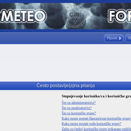
Pljusak
M
Često postavlje(a)na pitanja
Stupnjevanje korisnika/ca i korisničke gr
Što su administratori/ce?
Što su moderatori/ce?
Što su korisničke grupe?
Kako mogu postati članom/icom korisničke grupe
Kako mogu postati vođa korisničke grupe?
Zašto su (neke) korisničke grupe prikazane različ