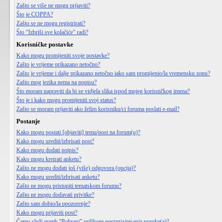
Zašto se više ne mogu prijaviti?
Što je COPPA?
Zašto se ne mogu registrirati?
Što “Izbriši sve kolačiće” radi?
Korisničke postavke
Kako mogu promijeniti svoje postavke?
Zašto je vrijeme prikazano netočno?
Zašto je vrijeme i dalje prikazano netočno iako sam promijenio/la vremensku zonu?
Zašto mog jezika nema na popisu?
Što moram napraviti da bi se vidjela slika ispod mojeg korisničkog imena?
Što je i kako mogu promijeniti svoj status?
Zašto se moram prijaviti ako želim korisniku/ci foruma poslati e-mail?
Postanje
Kako mogu postati [objaviti] temu/post na forum(u)?
Kako mogu urediti/izbrisati post?
Kako mogu dodati potpis?
Kako mogu kreirati anketu?
Zašto ne mogu dodati još (više) odgovora (opcija)?
Kako mogu urediti/izbrisati anketu?
Zašto ne mogu pristupiti tematskom forumu?
Zašto ne mogu dodavati privitke?
Zašto sam dobio/la upozorenje?
Kako mogu prijaviti post?
Čemu služi gumb “Pohrani” prilikom postanja/pisanja poruke(a)?