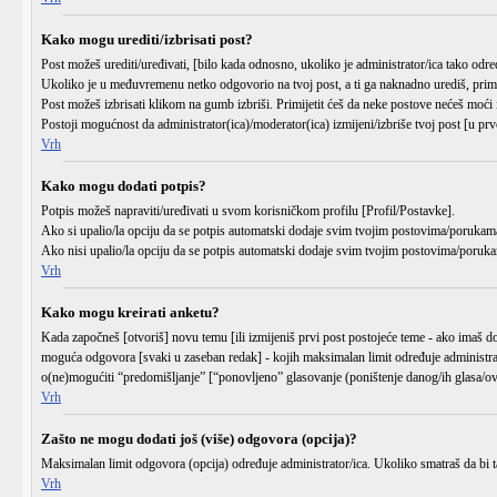
Kako mogu urediti/izbrisati post?
Post možeš urediti/uređivati, [bilo kada odnosno, ukoliko je administrator/ica tako 
Ukoliko je u međuvremenu netko odgovorio na tvoj post, a ti ga naknadno urediš, primijet
Post možeš izbrisati klikom na gumb
izbriši
. Primijetit ćeš da neke postove nećeš moći
Postoji mogućnost da administrator(ica)/moderator(ica) izmijeni/izbriše tvoj post [u prvo
Vrh
Kako mogu dodati potpis?
Potpis možeš napraviti/uređivati u svom korisničkom profilu
[Profil/Postavke]
.
Ako si upalio/la opciju da se potpis automatski dodaje svim tvojim postovima/porukama
Ako nisi upalio/la opciju da se potpis automatski dodaje svim tvojim postovima/poruka
Vrh
Kako mogu kreirati anketu?
Kada započneš [otvoriš] novu temu [ili izmijeniš prvi post postojeće teme - ako imaš d
moguća odgovora [svaki u zaseban redak] - kojih maksimalan limit određuje administrato
o(ne)mogućiti “predomišljanje” [“ponovljeno” glasovanje (poništenje danog/ih glasa/ova
Vrh
Zašto ne mogu dodati još (više) odgovora (opcija)?
Maksimalan limit odgovora (opcija) određuje administrator/ica. Ukoliko smatraš da bi taj
Vrh