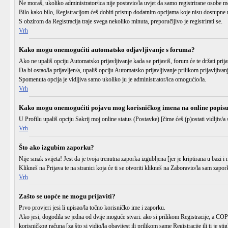
Ne moraš, ukoliko administrator/ica nije postavio/la uvjet da samo registrirane osobe m
Bilo kako bilo, Registracijom ćeš dobiti pristup dodatnim opcijama koje nisu dostupne n
S obzirom da Registracija traje svega nekoliko minuta, preporučljivo je registrirati se.
Vrh
Kako mogu onemogućiti automatsko odjavljivanje s foruma?
Ako ne upališ opciju
Automatsko prijavljivanje
kada se prijaviš, forum će te držati pr
Da bi ostao/la prijavljen/a, upališ opciju
Automatsko prijavljivanje
prilikom prijavljivan
Spomenuta opcija je vidljiva samo ukoliko ju je administrator/ica omogućio/la.
Vrh
Kako mogu onemogućiti pojavu mog korisničkog imena na online popis
U Profilu upališ opciju
Sakrij moj online status (Postavke)
[čime ćeš (p)ostati vidljiv/a 
Vrh
Što ako izgubim zaporku?
Nije smak svijeta! Jest da je tvoja trenutna zaporka izgubljena [jer je kriptirana u bazi 
Klikneš na
Prijava
te na stranici koja će ti se otvoriti klikneš na
Zaboravio/la sam zapor
Vrh
Zašto se uopće ne mogu prijaviti?
Prvo provjeri jesi li upisao/la točno
korisničko ime
i
zaporku
.
Ako jesi, dogodila se jedna od dvije moguće stvari: ako si prilikom Registracije, a C
korisničkog računa [za što si vidio/la obavijest ili prilikom same Registracije ili ti je sti