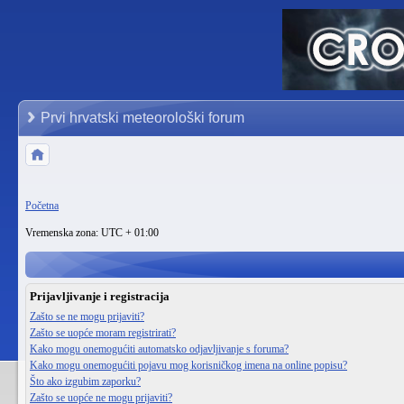
Prvi hrvatski meteorološki forum
Početna
Vremenska zona: UTC + 01:00
Prijavljivanje i registracija
Zašto se ne mogu prijaviti?
Zašto se uopće moram registrirati?
Kako mogu onemogućiti automatsko odjavljivanje s foruma?
Kako mogu onemogućiti pojavu mog korisničkog imena na online popisu?
Što ako izgubim zaporku?
Zašto se uopće ne mogu prijaviti?