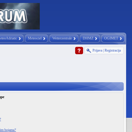
eteoAdriatic
Meteociel
Wetterzentrale
DHMZ
OGIMET
Prijava
|
Registracija
upe
?
itim bojama?