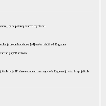
a baze], pa se pokušaj ponovo registrirati.
ikupljanje osobnih podataka [od] osoba mlađih od 13 godina.
e odnosno phpBB software.
ljučio/la tvoju IP adresu odnosno onemogućio/la Registraciju kako bi spriječio/la