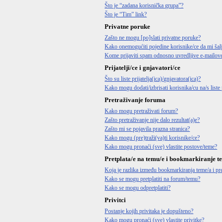
Što je “zadana korisnička grupa”?
Što je “Tim” link?
Privatne poruke
Zašto ne mogu [po]slati privatne poruke?
Kako onemogućiti pojedine korisnike/ce da mi šal
Kome prijaviti spam odnosno uvredljive e-mailov
Prijatelji/ce i gnjavatori/ce
Što su liste prijatelja(ica)/gnjavatora(ica)?
Kako mogu dodati/izbrisati korisnika/cu na/s liste p
Pretraživanje foruma
Kako mogu pretraživati forum?
Zašto pretraživanje nije dalo rezultat(a)e?
Zašto mi se pojavila prazna stranica?
Kako mogu (pre)traži(va)ti korisnike/ce?
Kako mogu pronaći (sve) vlastite postove/teme?
Pretplata/e na temu/e i bookmarkiranje t
Koja je razlika između bookmarkiranja teme/a i pre
Kako se mogu pretplatiti na forum/temu?
Kako se mogu odpretplatiti?
Privitci
Postanje kojih privitaka je dopušteno?
Kako mogu pronaći (sve) vlastite privitke?