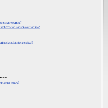
ju privatne poruke?
e dobivene od korisnika/ce foruma?
rijatelja(ica)/gnjavatora(ica)?
ema/e
tplate na temu/e?