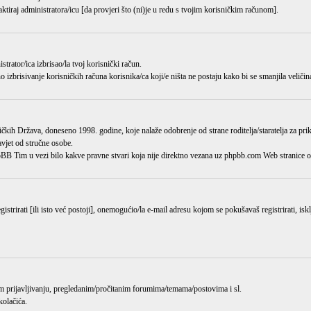
aktiraj administratora/icu [da provjeri što (ni)je u redu s tvojim korisničkim računom].
istrator/ica
izbrisao/la
tvoj korisnički račun.
o izbrisivanje korisničkih računa korisnika/ca koji/e ništa ne postaju kako bi se smanjila veličin
kih Država, doneseno 1998. godine, koje nalaže odobrenje od strane roditelja/staratelja za pr
avjet od stručne osobe.
hpBB Tim u vezi bilo kakve pravne stvari koja nije direktno vezana uz phpbb.com Web stranic
trirati [ili isto već postoji], onemogućio/la e-mail adresu kojom se pokušavaš registrirati, isk
jem prijavljivanju, pregledanim/pročitanim forumima/temama/postovima i sl.
kolačića.