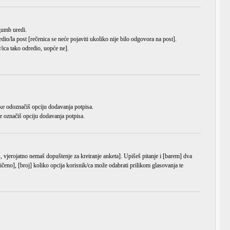
a gumb
uredi
.
dio/la post [rečenica se neće pojaviti ukoliko nije bilo odgovora na post].
/ica tako odredio, uopće ne].
ke odoznačiš opciju dodavanja potpisa.
e označiš opciju dodavanja potpisa.
š, vjerojatno nemaš dopuštenje za kreiranje anketa]. Upišeš pitanje i [barem] dva
čeno], [broj] koliko opcija korisnik/ca može odabrati prilikom glasovanja te