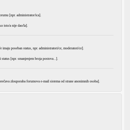
orumu [npr. administrator/ica].
 isto/a nije dao/la].
e imaju poseban status, npr. administratori/ce, moderatori/ce].
i status [npr. smanjenjem broja postova...].
 sprečava zlouporaba forumova e-mail sistema od strane anonimnih osoba].