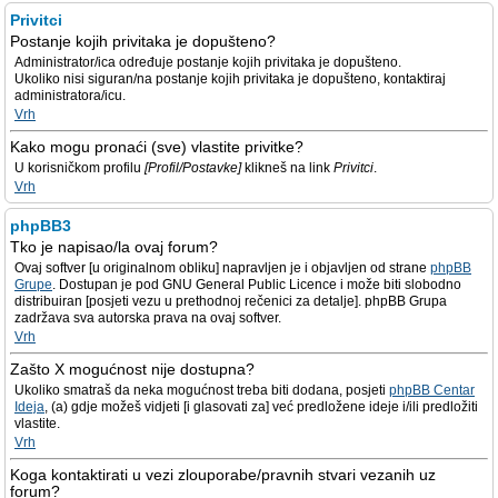
Privitci
Postanje kojih privitaka je dopušteno?
Administrator/ica određuje postanje kojih privitaka je dopušteno.
Ukoliko nisi siguran/na postanje kojih privitaka je dopušteno, kontaktiraj
administratora/icu.
Vrh
Kako mogu pronaći (sve) vlastite privitke?
U korisničkom profilu
[Profil/Postavke]
klikneš na link
Privitci
.
Vrh
phpBB3
Tko je napisao/la ovaj forum?
Ovaj softver [u originalnom obliku] napravljen je i objavljen od strane
phpBB
Grupe
. Dostupan je pod GNU General Public Licence i može biti slobodno
distribuiran [posjeti vezu u prethodnoj rečenici za detalje]. phpBB Grupa
zadržava sva autorska prava na ovaj softver.
Vrh
Zašto X mogućnost nije dostupna?
Ukoliko smatraš da neka mogućnost treba biti dodana, posjeti
phpBB Centar
Ideja
, (a) gdje možeš vidjeti [i glasovati za] već predložene ideje i/ili predložiti
vlastite.
Vrh
Koga kontaktirati u vezi zlouporabe/pravnih stvari vezanih uz
forum?