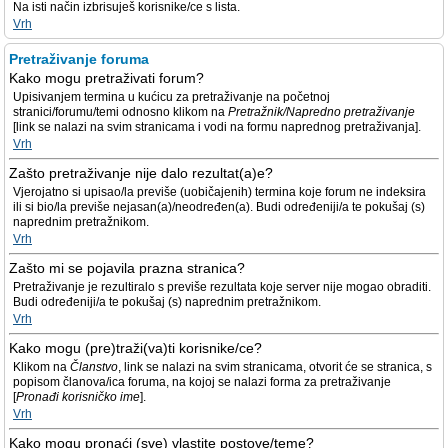
Na isti način izbrisuješ korisnike/ce s lista.
Vrh
Pretraživanje foruma
Kako mogu pretraživati forum?
Upisivanjem termina u kućicu za pretraživanje na početnoj
stranici/forumu/temi odnosno klikom na
Pretražnik/Napredno pretraživanje
[link se nalazi na svim stranicama i vodi na formu naprednog pretraživanja].
Vrh
Zašto pretraživanje nije dalo rezultat(a)e?
Vjerojatno si upisao/la previše (uobičajenih) termina koje forum ne indeksira
ili si bio/la previše nejasan(a)/neodređen(a). Budi određeniji/a te pokušaj (s)
naprednim pretražnikom.
Vrh
Zašto mi se pojavila prazna stranica?
Pretraživanje je rezultiralo s previše rezultata koje server nije mogao obraditi.
Budi određeniji/a te pokušaj (s) naprednim pretražnikom.
Vrh
Kako mogu (pre)traži(va)ti korisnike/ce?
Klikom na
Članstvo
, link se nalazi na svim stranicama, otvorit će se stranica, s
popisom članova/ica foruma, na kojoj se nalazi forma za pretraživanje
[
Pronađi korisničko ime
].
Vrh
Kako mogu pronaći (sve) vlastite postove/teme?