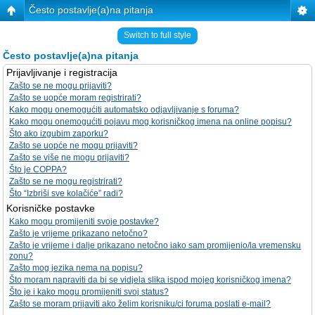
Često postavlje(a)na pitanja
Switch to full style
Često postavlje(a)na pitanja
Prijavljivanje i registracija
Zašto se ne mogu prijaviti?
Zašto se uopće moram registrirati?
Kako mogu onemogućiti automatsko odjavljivanje s foruma?
Kako mogu onemogućiti pojavu mog korisničkog imena na online popisu?
Što ako izgubim zaporku?
Zašto se uopće ne mogu prijaviti?
Zašto se više ne mogu prijaviti?
Što je COPPA?
Zašto se ne mogu registrirati?
Što “Izbriši sve kolačiće” radi?
Korisničke postavke
Kako mogu promijeniti svoje postavke?
Zašto je vrijeme prikazano netočno?
Zašto je vrijeme i dalje prikazano netočno iako sam promijenio/la vremensku
zonu?
Zašto mog jezika nema na popisu?
Što moram napraviti da bi se vidjela slika ispod mojeg korisničkog imena?
Što je i kako mogu promijeniti svoj status?
Zašto se moram prijaviti ako želim korisniku/ci foruma poslati e-mail?