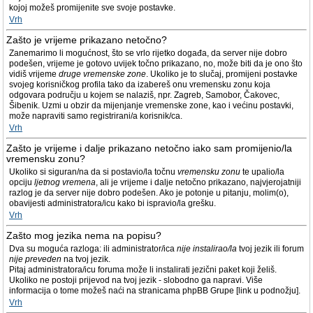
kojoj možeš promijenite sve svoje postavke.
Vrh
Zašto je vrijeme prikazano netočno?
Zanemarimo li mogućnost, što se vrlo rijetko događa, da server nije dobro
podešen, vrijeme je gotovo uvijek točno prikazano, no, može biti da je ono što
vidiš vrijeme
druge vremenske zone
. Ukoliko je to slučaj, promijeni postavke
svojeg korisničkog profila tako da izabereš onu vremensku zonu koja
odgovara području u kojem se nalaziš, npr. Zagreb, Samobor, Čakovec,
Šibenik. Uzmi u obzir da mijenjanje vremenske zone, kao i većinu postavki,
može napraviti samo registrirani/a korisnik/ca.
Vrh
Zašto je vrijeme i dalje prikazano netočno iako sam promijenio/la
vremensku zonu?
Ukoliko si siguran/na da si postavio/la točnu
vremensku zonu
te upalio/la
opciju
ljetnog vremena
, ali je vrijeme i dalje netočno prikazano, najvjerojatniji
razlog je da server nije dobro podešen. Ako je potonje u pitanju, molim(o),
obavijesti administratora/icu kako bi ispravio/la grešku.
Vrh
Zašto mog jezika nema na popisu?
Dva su moguća razloga: ili administrator/ica
nije instalirao/la
tvoj jezik ili forum
nije preveden
na tvoj jezik.
Pitaj administratora/icu foruma može li instalirati jezični paket koji želiš.
Ukoliko ne postoji prijevod na tvoj jezik - slobodno ga napravi. Više
informacija o tome možeš naći na stranicama phpBB Grupe [link u podnožju].
Vrh