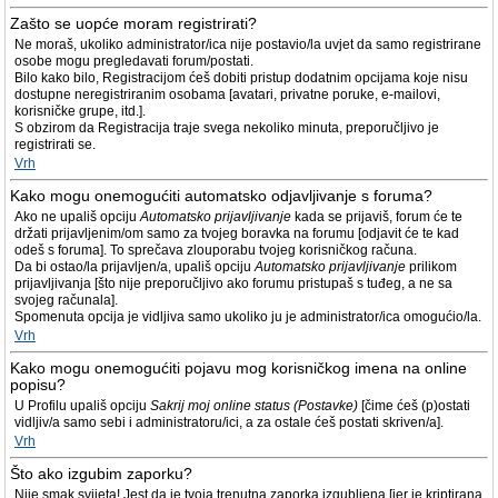
Zašto se uopće moram registrirati?
Ne moraš, ukoliko administrator/ica nije postavio/la uvjet da samo registrirane
osobe mogu pregledavati forum/postati.
Bilo kako bilo, Registracijom ćeš dobiti pristup dodatnim opcijama koje nisu
dostupne neregistriranim osobama [avatari, privatne poruke, e-mailovi,
korisničke grupe, itd.].
S obzirom da Registracija traje svega nekoliko minuta, preporučljivo je
registrirati se.
Vrh
Kako mogu onemogućiti automatsko odjavljivanje s foruma?
Ako ne upališ opciju
Automatsko prijavljivanje
kada se prijaviš, forum će te
držati prijavljenim/om samo za tvojeg boravka na forumu [odjavit će te kad
odeš s foruma]. To sprečava zlouporabu tvojeg korisničkog računa.
Da bi ostao/la prijavljen/a, upališ opciju
Automatsko prijavljivanje
prilikom
prijavljivanja [što nije preporučljivo ako forumu pristupaš s tuđeg, a ne sa
svojeg računala].
Spomenuta opcija je vidljiva samo ukoliko ju je administrator/ica omogućio/la.
Vrh
Kako mogu onemogućiti pojavu mog korisničkog imena na online
popisu?
U Profilu upališ opciju
Sakrij moj online status (Postavke)
[čime ćeš (p)ostati
vidljiv/a samo sebi i administratoru/ici, a za ostale ćeš postati skriven/a].
Vrh
Što ako izgubim zaporku?
Nije smak svijeta! Jest da je tvoja trenutna zaporka izgubljena [jer je kriptirana