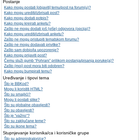
Postanje
Kako mogu postati [objaviti] temu/post na forum(u)?
Kako mogu urediti/izbrisati post?
Kako mogu dodati potpis?
Kako mogu kreirati anketu?
Zašto ne mogu dodati još (više) odgovora (opcija)?
Kako mogu urediti/izbrisati anketu?
Zašto ne mogu pristupiti tematskom forumu?
Zašto ne mogu dodavati privitke?
Zašto sam dobio/la upozorenje?
Kako mogu prijaviti post?
Čemu služi gumb “Pohrani” prilikom postanja/pisanja poruke(a)?
Zašto (moj) post mora biti odobren?
Kako mogu bumpirati temu?
Uređivanje i tipovi tema
Što je BBKod?
Mogu li koristiti HTML?
Što su smajlići?
Mogu li postati slike?
Što su globalne obavijesti?
Što su obavijesti?
Što je “važno”?
Što su zaključane teme?
Što su ikone tema?
Stupnjevanje korisnika/ca i korisničke grupe
Što su administratori/ce?