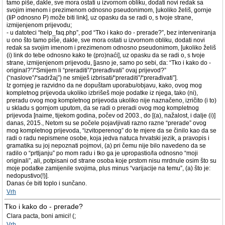
tamo piše, dakle, sve mora ostati u izvornom obliku, dodati novi redak sa
svojim imenom i prezimenom odnosno pseudonimom, [ukoliko želiš, gornje
(IiP odnosno P) može biti link], uz opasku da se radi o, s tvoje strane,
izmijenjenom prijevodu;
- u datoteci “help_faq.php”, pod “Tko i kako do - prerade?”, bez interveniranja
u ono što tamo piše, dakle, sve mora ostati u izvornom obliku, dodati novi
redak sa svojim imenom i prezimenom odnosno pseudonimom, [ukoliko želiš
(i) link do tebe odnosno kako te (pro)naći], uz opasku da se radi o, s tvoje
strane, izmijenjenom prijevodu, [jasno je, samo po sebi, da: “Tko i kako do -
original?”/“Smijem li “preraditi”/“prerađivati” ovaj prijevod?”
(“naslove”/“sadržaj”) ne smiješ izbrisati/“preraditi”/“prerađivati”].
Iz gornjeg je razvidno da ne dopuštam uporabu/objavu, kako, ovog mog
kompletnog prijevoda ukoliko izbrišeš moje podatke iz njega, tako (ni),
preradu ovog mog kompletnog prijevoda ukoliko nije naznačeno, izričito (i to)
u skladu s gornjom uputom, da se radi o preradi ovog mog kompletnog
prijevoda [naime, tijekom godina, počev od 2003., do [(a), nažalost, i dalje (i)]
danas, 2015., Netom su se počele pojavljivati razno razne “prerade” ovog
mog kompletnog prijevoda, “izvitoperenog” do te mjere da se činilo kao da se
radi o radu nepismene osobe, koja jedva natuca hrvatski jezik, a pravopis i
gramatika su joj nepoznati pojmovi, (a) pri čemu nije bilo navedeno da se
radilo o “prtljanju” po mom radu i tko ga je upropastio/la odnosno “moji
originali”, ali, potpisani od strane osoba koje prstom nisu mrdnule osim što su
moje podatke zamijenile svojima, plus minus “varijacije na temu”, (a) što je:
nedopustivo(!)].
Danas će biti toplo i sunčano.
Vrh
Tko i kako do - prerade?
Clara pacta, boni amici! (;
Vrh