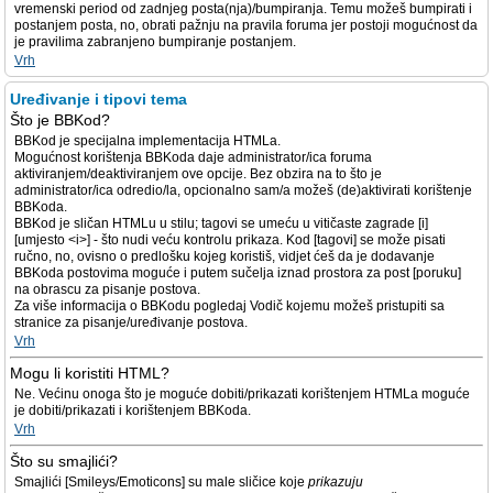
vremenski period od zadnjeg posta(nja)/bumpiranja. Temu možeš bumpirati i
postanjem posta, no, obrati pažnju na pravila foruma jer postoji mogućnost da
je pravilima zabranjeno bumpiranje postanjem.
Vrh
Uređivanje i tipovi tema
Što je BBKod?
BBKod je specijalna implementacija HTMLa.
Mogućnost korištenja BBKoda daje administrator/ica foruma
aktiviranjem/deaktiviranjem ove opcije. Bez obzira na to što je
administrator/ica odredio/la, opcionalno sam/a možeš (de)aktivirati korištenje
BBKoda.
BBKod je sličan HTMLu u stilu; tagovi se umeću u vitičaste zagrade [i]
[umjesto <i>] - što nudi veću kontrolu prikaza. Kod [tagovi] se može pisati
ručno, no, ovisno o predlošku kojeg koristiš, vidjet ćeš da je dodavanje
BBKoda postovima moguće i putem sučelja iznad prostora za post [poruku]
na obrascu za pisanje postova.
Za više informacija o BBKodu pogledaj Vodič kojemu možeš pristupiti sa
stranice za pisanje/uređivanje postova.
Vrh
Mogu li koristiti HTML?
Ne. Većinu onoga što je moguće dobiti/prikazati korištenjem HTMLa moguće
je dobiti/prikazati i korištenjem BBKoda.
Vrh
Što su smajlići?
Smajlići [Smileys/Emoticons] su male sličice koje
prikazuju