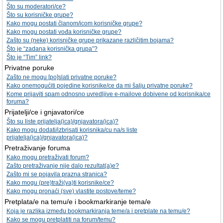
Što su moderatori/ce?
Što su korisničke grupe?
Kako mogu postati članom/icom korisničke grupe?
Kako mogu postati vođa korisničke grupe?
Zašto su (neke) korisničke grupe prikazane različitim bojama?
Što je “zadana korisnička grupa”?
Što je “Tim” link?
Privatne poruke
Zašto ne mogu [po]slati privatne poruke?
Kako onemogućiti pojedine korisnike/ce da mi šalju privatne poruke?
Kome prijaviti spam odnosno uvredljive e-mailove dobivene od korisnika/ce
foruma?
Prijatelji/ce i gnjavatori/ce
Što su liste prijatelja(ica)/gnjavatora(ica)?
Kako mogu dodati/izbrisati korisnika/cu na/s liste
prijatelja(ica)/gnjavatora(ica)?
Pretraživanje foruma
Kako mogu pretraživati forum?
Zašto pretraživanje nije dalo rezultat(a)e?
Zašto mi se pojavila prazna stranica?
Kako mogu (pre)traži(va)ti korisnike/ce?
Kako mogu pronaći (sve) vlastite postove/teme?
Pretplata/e na temu/e i bookmarkiranje tema/e
Koja je razlika između bookmarkiranja teme/a i pretplate na temu/e?
Kako se mogu pretplatiti na forum/temu?