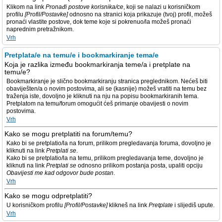
Klikom na link
Pronađi postove korisnika/ce
, koji se nalazi u korisničkom
profilu
[Profil/Postavke]
odnosno na stranici koja prikazuje (tvoj) profil, možeš
pronaći vlastite postove, dok teme koje si pokrenuo/la možeš pronaći
naprednim pretražnikom.
Vrh
Pretplata/e na temu/e i bookmarkiranje tema/e
Koja je razlika između bookmarkiranja teme/a i pretplate na
temu/e?
Bookmarkiranje je slično bookmarkiranju stranica preglednikom. Nećeš biti
obaviješten/a o novim postovima, ali se (kasnije) možeš vratiti na temu bez
traženja iste, dovoljno je kliknuti na nju na popisu bookmarkiranih tema.
Pretplatom na temu/forum omogućit ćeš primanje obavijesti o novim
postovima.
Vrh
Kako se mogu pretplatiti na forum/temu?
Kako bi se pretplatio/la na forum, prilikom pregledavanja foruma, dovoljno je
kliknuti na link
Pretplati se
.
Kako bi se pretplatio/la na temu, prilikom pregledavanja teme, dovoljno je
kliknuti na link
Pretplati se
odnosno prilikom postanja posta, upaliti opciju
Obavijesti me kad odgovor bude postan
.
Vrh
Kako se mogu odpretplatiti?
U korisničkom profilu
[Profil/Postavke]
klikneš na link
Pretplate
i slijediš upute.
Vrh