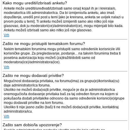
Kako mogu urediti/izbrisati anketu?
Ankete može urediti/uređivati/izbrisati samo ona/j koja/i ih je i kreirala/o,
moderator/ica i/ili administrator/ica. Da bi izmijenio/la anketu, ako imaš
dopuštenje, urediš prvi post u temi [ako je kreirana, anketa se uvijek nalazi u
prvom postu u temi]. Ti anketu možeš izmijeniti samo ako nitko još nije
glasovao, dok ju moderatori(ce)/administratori(ce), mogu mijenjati bilo kada.
Anketu možeš izbrisati samo ako nitko još nije glasovao.
Vrh
Zašto ne mogu pristupiti tematskom forumu?
Nekim tematskim forumima mogu pristupiti samo određeni/e korisnici/e i/ili
korisničke grupe. Za pregledavanje, postanje... na takvim forumima treba ti
posebna autorizacija koju možeš (za)tražiti/dobiti samo od
moderatora(ice)/administratora(ice).
Vrh
Zašto ne mogu dodavati privitke?
Mogućnost dodavanja privitaka, na forumu(ima) za grupu(e)/korisnika(cu)
daje administrator/ica foruma.
Ukoliko ne možeš doda(va)ti privitke, moguće je da je administrator/ica
onemogućio/la dodavanje privitaka baš za taj određen forum na kojem si
pokušao/la dodati privitak/ke odnosno da samo određeni/e korisnici(e)/grupe
mogu dodavati privitke na tom forumu.
Ukoliko ti nije jasno zašto (baš) ti ne možeš doda(va)ti privitke, kontaktiraj
administratora/icu.
Vrh
Zašto sam dobio/la upozorenje?