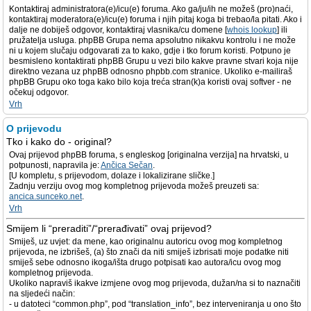
Kontaktiraj administratora(e)/icu(e) foruma. Ako ga/ju/ih ne možeš (pro)naći,
kontaktiraj moderatora(e)/icu(e) foruma i njih pitaj koga bi trebao/la pitati. Ako i
dalje ne dobiješ odgovor, kontaktiraj vlasnika/cu domene [
whois lookup
] ili
pružatelja usluga. phpBB Grupa nema apsolutno nikakvu kontrolu i ne može
ni u kojem slučaju odgovarati za to kako, gdje i tko forum koristi. Potpuno je
besmisleno kontaktirati phpBB Grupu u vezi bilo kakve pravne stvari koja nije
direktno vezana uz phpBB odnosno phpbb.com stranice. Ukoliko e-mailiraš
phpBB Grupu oko toga kako bilo koja treća stran(k)a koristi ovaj softver - ne
očekuj odgovor.
Vrh
O prijevodu
Tko i kako do - original?
Ovaj prijevod phpBB foruma, s engleskog [originalna verzija] na hrvatski, u
potpunosti, napravila je:
Ančica Sečan
.
[U kompletu, s prijevodom, dolaze i lokalizirane sličke.]
Zadnju verziju ovog mog kompletnog prijevoda možeš preuzeti sa:
ancica.sunceko.net
.
Vrh
Smijem li “preraditi”/“prerađivati” ovaj prijevod?
Smiješ, uz uvjet: da mene, kao originalnu autoricu ovog mog kompletnog
prijevoda, ne izbrišeš, (a) što znači da niti smiješ izbrisati moje podatke niti
smiješ sebe odnosno ikoga/išta drugo potpisati kao autora/icu ovog mog
kompletnog prijevoda.
Ukoliko napraviš ikakve izmjene ovog mog prijevoda, dužan/na si to naznačiti
na sljedeći način:
- u datoteci “common.php”, pod “translation_info”, bez interveniranja u ono što