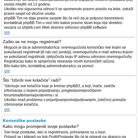
osoba mlađih od 13 godina.
Ukoliko nisi siguran/na odnosi li se spomenuto pravno pravilo na tebe, zatraži
pravni savjet od stručne osobe.
phpBB Tim ne daje pravne savjete što će reći da je potpuno besmisleno
kontaktirati phpBB Tim u vezi bilo kakve pravne stvari koja nije direktno
vezana uz phpbb.com Web stranice odnosno phpBB software.
Vrh
Zašto se ne mogu registrirati?
Moguće je da je administrator/ica: onemogućio/la korisničko ime kojim se
pokušavaš registrirati [ili isto već postoji], onemogućio/la e-mail adresu kojom
se pokušavaš registrirati, isključio/la tvoju IP adresu odnosno onemogućio/la
Registraciju kako bi spriječio/la otvaranje novih korisničkih računa.
Bilo kako bilo, kontaktiraj administratora/icu za pomoć.
Vrh
Što “Izbriši sve kolačiće” radi?
“Izbrisuje sve kolačiće koje je kreirao phpBB3, a koji, inače, sadrže
informacije o tvojem prijavljivanju, pregledanim/pročitanim
forumima/temama/postovima i sl.
Ukoliko imaš problema s prijavljivanjem/odjavljivanjem, (obično) pomaže
izbrisivanje kolačića.
Vrh
Korisničke postavke
Kako mogu promijeniti svoje postavke?
Sve tvoje postavke, ako si registriran/a, pohranjene su u bazi.
Prijaviš se
i klikneš na link
Profil/Postavke
što će te odvesti na stranicu na