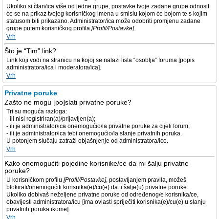
Ukoliko si član/ica više od jedne grupe, postavke tvoje zadane grupe odnosit
će se na prikaz tvojeg korisničkog imena u smislu kojom će bojom te s kojim
statusom biti prikazano. Administrator/ica može odobriti promjenu zadane
grupe putem korisničkog profila
[Profil/Postavke]
.
Vrh
Što je “Tim” link?
Link koji vodi na stranicu na kojoj se nalazi lista “osoblja” foruma [popis
administratora/ica i moderatora/ica].
Vrh
Privatne poruke
Zašto ne mogu [po]slati privatne poruke?
Tri su moguća razloga:
- ili nisi registriran(a)/prijavljen(a);
- ili je administrator/ica onemogućio/la privatne poruke za cijeli forum;
- ili je administrator/ica tebi onemogućio/la slanje privatnih poruka.
U potonjem slučaju zatraži objašnjenje od administratora/ice.
Vrh
Kako onemogućiti pojedine korisnike/ce da mi šalju privatne
poruke?
U korisničkom profilu
[Profil/Postavke]
, postavljanjem pravila, možeš
blokirati/onemogućiti korisnika(e)/cu(e) da ti šalje(u) privatne poruke.
Ukoliko dobivaš neželjene privatne poruke od određenog/e korisnika/ce,
obavijesti administratora/icu [ima ovlasti spriječiti korisnika(e)/cu(e) u slanju
privatnih poruka ikome].
Vrh