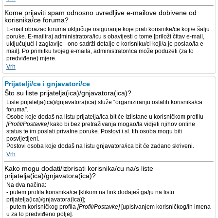
Kome prijaviti spam odnosno uvredljive e-mailove dobivene od
korisnika/ce foruma?
E-mail obrazac foruma uključuje osiguranje koje prati korisnike/ce koji/e šalju
poruke. E-mailiraj administratora/icu s obavijesti o tome [priloži čitav e-mail,
uključujući i zaglavlje - ono sadrži detalje o korisniku/ci koji/a je poslao/la e-
mail]. Po primitku tvojeg e-maila, administrator/ica može poduzeti (za to
predviđene) mjere.
Vrh
Prijatelji/ce i gnjavatori/ce
Što su liste prijatelja(ica)/gnjavatora(ica)?
Liste prijatelja(ica)/gnjavatora(ica) služe “organiziranju ostalih korisnika/ca
foruma”.
Osobe koje dodaš na listu prijatelja/ica bit će izlistane u korisničkom profilu
[Profil/Postavke]
kako bi bez pretraživanja mogao/la vidjeti njihov online
status te im poslati privatne poruke. Postovi i sl. tih osoba mogu biti
posvijetljeni.
Postovi osoba koje dodaš na listu gnjavatora/ica bit će zadano skriveni.
Vrh
Kako mogu dodati/izbrisati korisnika/cu na/s liste
prijatelja(ica)/gnjavatora(ica)?
Na dva načina:
- putem profila korisnika/ce [klikom na link dodaješ ga/ju na listu
prijatelja(ica)/gnjavatora(ica)];
- putem korisničkog profila
[Profil/Postavke]
[upisivanjem korisničkog/ih imena
u za to predviđeno polje].