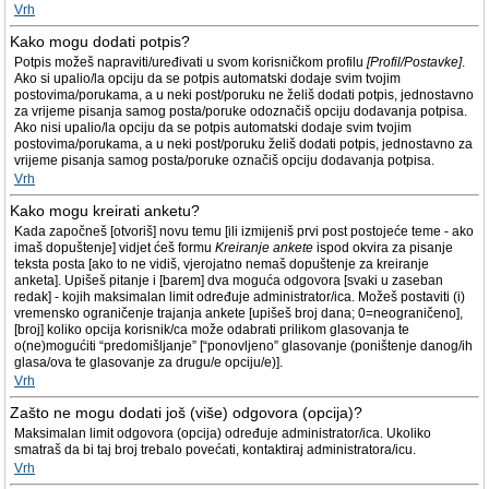
Vrh
Kako mogu dodati potpis?
Potpis možeš napraviti/uređivati u svom korisničkom profilu
[Profil/Postavke]
.
Ako si upalio/la opciju da se potpis automatski dodaje svim tvojim
postovima/porukama, a u neki post/poruku ne želiš dodati potpis, jednostavno
za vrijeme pisanja samog posta/poruke odoznačiš opciju dodavanja potpisa.
Ako nisi upalio/la opciju da se potpis automatski dodaje svim tvojim
postovima/porukama, a u neki post/poruku želiš dodati potpis, jednostavno za
vrijeme pisanja samog posta/poruke označiš opciju dodavanja potpisa.
Vrh
Kako mogu kreirati anketu?
Kada započneš [otvoriš] novu temu [ili izmijeniš prvi post postojeće teme - ako
imaš dopuštenje] vidjet ćeš formu
Kreiranje ankete
ispod okvira za pisanje
teksta posta [ako to ne vidiš, vjerojatno nemaš dopuštenje za kreiranje
anketa]. Upišeš pitanje i [barem] dva moguća odgovora [svaki u zaseban
redak] - kojih maksimalan limit određuje administrator/ica. Možeš postaviti (i)
vremensko ograničenje trajanja ankete [upišeš broj dana; 0=neograničeno],
[broj] koliko opcija korisnik/ca može odabrati prilikom glasovanja te
o(ne)mogućiti “predomišljanje” [“ponovljeno” glasovanje (poništenje danog/ih
glasa/ova te glasovanje za drugu/e opciju/e)].
Vrh
Zašto ne mogu dodati još (više) odgovora (opcija)?
Maksimalan limit odgovora (opcija) određuje administrator/ica. Ukoliko
smatraš da bi taj broj trebalo povećati, kontaktiraj administratora/icu.
Vrh