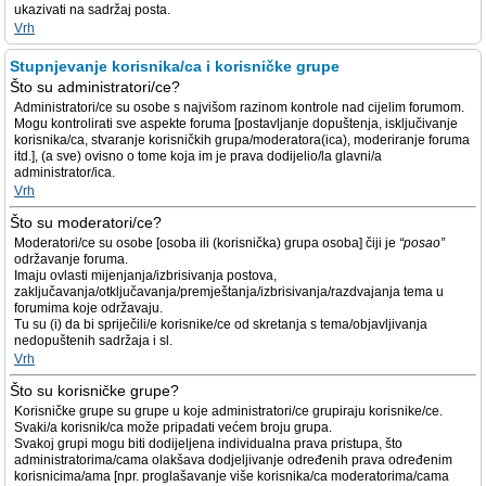
ukazivati na sadržaj posta.
Vrh
Stupnjevanje korisnika/ca i korisničke grupe
Što su administratori/ce?
Administratori/ce su osobe s najvišom razinom kontrole nad cijelim forumom.
Mogu kontrolirati sve aspekte foruma [postavljanje dopuštenja, isključivanje
korisnika/ca, stvaranje korisničkih grupa/moderatora(ica), moderiranje foruma
itd.], (a sve) ovisno o tome koja im je prava dodijelio/la glavni/a
administrator/ica.
Vrh
Što su moderatori/ce?
Moderatori/ce su osobe [osoba ili (korisnička) grupa osoba] čiji je
“posao”
održavanje foruma.
Imaju ovlasti mijenjanja/izbrisivanja postova,
zaključavanja/otključavanja/premještanja/izbrisivanja/razdvajanja tema u
forumima koje održavaju.
Tu su (i) da bi spriječili/e korisnike/ce od skretanja s tema/objavljivanja
nedopuštenih sadržaja i sl.
Vrh
Što su korisničke grupe?
Korisničke grupe su grupe u koje administratori/ce grupiraju korisnike/ce.
Svaki/a korisnik/ca može pripadati većem broju grupa.
Svakoj grupi mogu biti dodijeljena individualna prava pristupa, što
administratorima/cama olakšava dodjeljivanje određenih prava određenim
korisnicima/ama [npr. proglašavanje više korisnika/ca moderatorima/cama