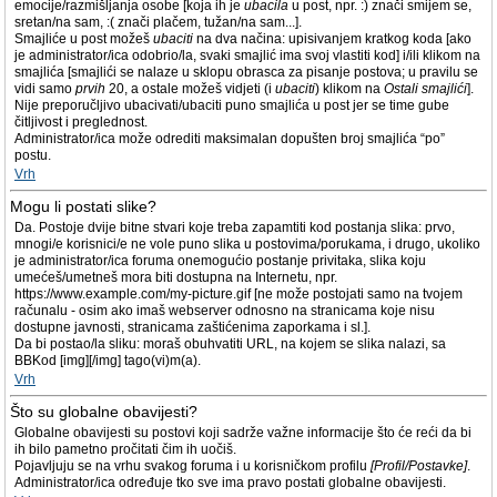
emocije/razmišljanja osobe [koja ih je
ubacila
u post, npr. :) znači smijem se,
sretan/na sam, :( znači plačem, tužan/na sam...].
Smajliće u post možeš
ubaciti
na dva načina: upisivanjem kratkog koda [ako
je administrator/ica odobrio/la, svaki smajlić ima svoj vlastiti kod] i/ili klikom na
smajlića [smajlići se nalaze u sklopu obrasca za pisanje postova; u pravilu se
vidi samo
prvih
20, a ostale možeš vidjeti (i
ubaciti
) klikom na
Ostali smajlići
].
Nije preporučljivo ubacivati/ubaciti puno smajlića u post jer se time gube
čitljivost i preglednost.
Administrator/ica može odrediti maksimalan dopušten broj smajlića “po”
postu.
Vrh
Mogu li postati slike?
Da. Postoje dvije bitne stvari koje treba zapamtiti kod postanja slika: prvo,
mnogi/e korisnici/e ne vole puno slika u postovima/porukama, i drugo, ukoliko
je administrator/ica foruma onemogućio postanje privitaka, slika koju
umećeš/umetneš mora biti dostupna na Internetu, npr.
https://www.example.com/my-picture.gif [ne može postojati samo na tvojem
računalu - osim ako imaš webserver odnosno na stranicama koje nisu
dostupne javnosti, stranicama zaštićenima zaporkama i sl.].
Da bi postao/la sliku: moraš obuhvatiti URL, na kojem se slika nalazi, sa
BBKod [img][/img] tago(vi)m(a).
Vrh
Što su globalne obavijesti?
Globalne obavijesti su postovi koji sadrže važne informacije što će reći da bi
ih bilo pametno pročitati čim ih uočiš.
Pojavljuju se na vrhu svakog foruma i u korisničkom profilu
[Profil/Postavke]
.
Administrator/ica određuje tko sve ima pravo postati globalne obavijesti.