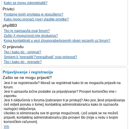
Kako se mogu odpretplatiti?
Privitci
Postanje kojih privitaka je dopušteno?
Kako mogu pronaći (sve) vlastite privitke?
phpBB3
Tko je napisao/la ovaj forum?
Zašto X mogućnost nije dostupna?
Koga kontaktirati u vezi zlouporabe/pravnih stvari vezanih uz forum?
O prijevodu
Tko i kako do - original?
Smijem li “preraditi”/“prerađivati” ovaj prijevod?
Tko i kako do - prerade?
Prijavljivanje i registracija
Zašto se ne mogu prijaviti?
Jesi li se
registrirao/la
? Moraš se registrirati kako bi se mogao/la prijaviti na
forum.
Jesi li upisao/la
točne podatke
za prijavljivanje? Provjeri korisničko ime i
zaporku.
Jesi li
isključen/a
s foruma [zabranjen ti je pristup]? Ako jesi, [kod prijavljivanja
ćeš vidjeti poruku o tome], kontaktiraj administratora/icu kako bi saznao/la
razlog(e) isključenja.
Ukoliko si eliminirao/la sve tri gornje mogućnosti, i još uvijek se ne možeš
prijaviti, kontaktiraj administratora/icu [da provjeri što (ni)je u redu s tvojim
korisničkim računom].
Vrh