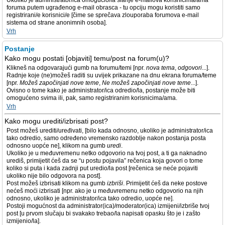
Ukoliko je administrator/ica omogućio/la slanje e-mailova korisnicima/ama
foruma putem ugrađenog e-mail obrasca - tu opciju mogu koristiti samo
registrirani/e korisnici/e [čime se sprečava zlouporaba forumova e-mail
sistema od strane anonimnih osoba].
Vrh
Postanje
Kako mogu postati [objaviti] temu/post na forum(u)?
Klikneš na odgovarajući gumb na forumu/temi [npr.
nova tema
,
odgovori
...].
Radnje koje (ne)možeš raditi su uvijek prikazane na dnu ekrana foruma/teme
[npr.
Možeš započinjati nove teme
,
Ne možeš započinjati nove teme
...].
Ovisno o tome kako je administrator/ica odredio/la, postanje može biti
omogućeno svima ili, pak, samo registriranim korisnicima/ama.
Vrh
Kako mogu urediti/izbrisati post?
Post možeš urediti/uređivati, [bilo kada odnosno, ukoliko je administrator/ica
tako odredio, samo određeno vremensko razdoblje nakon postanja posta
odnosno uopće ne], klikom na gumb
uredi
.
Ukoliko je u međuvremenu netko odgovorio na tvoj post, a ti ga naknadno
urediš, primijetit ćeš da se “u postu pojavila” rečenica koja govori o tome
koliko si puta i kada zadnji put uredio/la post [rečenica se neće pojaviti
ukoliko nije bilo odgovora na post].
Post možeš izbrisati klikom na gumb
izbriši
. Primijetit ćeš da neke postove
nećeš moći izbrisati [npr. ako je u međuvremenu netko odgovorio na njih
odnosno, ukoliko je administrator/ica tako odredio, uopće ne].
Postoji mogućnost da administrator(ica)/moderator(ica) izmijeni/izbriše tvoj
post [u prvom slučaju bi svakako trebao/la napisati opasku što je i zašto
izmijenio/la].