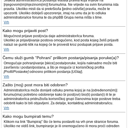
Svaki/a administrator/ica postavlja vlastita pravila koja vrijede na
[njegovom(im)/njezinom(im)] forumu/ima. Ne vrijede na svim forumima ista
pravila. Ukoliko misli da si prekršio/la [jedno od/više] pravila, može te
upozoriti. Ukoliko dobiješ upozorenje, imaj na umu da je to odluka
administratora/ice foruma te da phpBB Grupa nema ništa s time.
Vrh
Kako mogu prijaviti post?
Mogućnost prijave post(ov)a daje administrator/ica foruma.
Ukoliko je prijavljivanje postova omogućeno, kod posta kojeg želiš prijaviti
nalazi se gumb klik na kojeg će te provesti kroz postupak prijave posta.
Vrh
Čemu služi gumb “Pohrani” prilikom postanja/pisanja poruke(a)?
Omogućuje pohranjivanje [skice] posta/poruke, koji/a naknadno može biti
završen/a i postan/poslana, a što je moguće iz korisničkog profila
[Profil/Postavke]
odnosno prilikom postanja [
Učitaj
].
Vrh
Zašto (moj) post mora biti odobren?
Administrator/ica može donijeti odluku prema kojoj je na [određenom(im)]
forumu(ima) potrebno odobrenje kako bi post(ovi) bio(li) postan(i) ili te je
administrator/ica pridružio/la korisničkoj grupi članovima koje postove treba
odobriti kako bi bili objavljeni. Za detalje, kontaktiraj administratora/icu.
Vrh
Kako mogu bumpirati temu?
Klikom na link “Bumpiraj” što će temu postaviti na vrh prve stranice foruma.
Ukoliko ne vidiš link, bumpiranje je ili onemogućeno ili mora proći određen