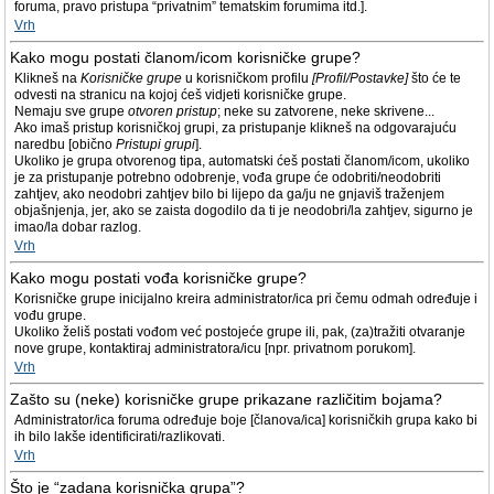
foruma, pravo pristupa “privatnim” tematskim forumima itd.].
Vrh
Kako mogu postati članom/icom korisničke grupe?
Klikneš na
Korisničke grupe
u korisničkom profilu
[Profil/Postavke]
što će te
odvesti na stranicu na kojoj ćeš vidjeti korisničke grupe.
Nemaju sve grupe
otvoren pristup
; neke su zatvorene, neke skrivene...
Ako imaš pristup korisničkoj grupi, za pristupanje klikneš na odgovarajuću
naredbu [obično
Pristupi grupi
].
Ukoliko je grupa otvorenog tipa, automatski ćeš postati članom/icom, ukoliko
je za pristupanje potrebno odobrenje, vođa grupe će odobriti/neodobriti
zahtjev, ako neodobri zahtjev bilo bi lijepo da ga/ju ne gnjaviš traženjem
objašnjenja, jer, ako se zaista dogodilo da ti je neodobri/la zahtjev, sigurno je
imao/la dobar razlog.
Vrh
Kako mogu postati vođa korisničke grupe?
Korisničke grupe inicijalno kreira administrator/ica pri čemu odmah određuje i
vođu grupe.
Ukoliko želiš postati vođom već postojeće grupe ili, pak, (za)tražiti otvaranje
nove grupe, kontaktiraj administratora/icu [npr. privatnom porukom].
Vrh
Zašto su (neke) korisničke grupe prikazane različitim bojama?
Administrator/ica foruma određuje boje [članova/ica] korisničkih grupa kako bi
ih bilo lakše identificirati/razlikovati.
Vrh
Što je “zadana korisnička grupa”?