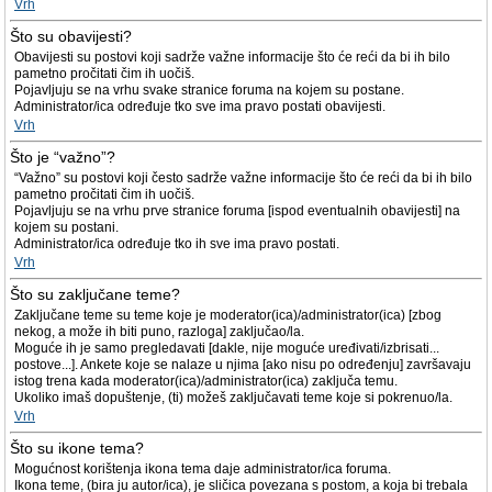
Vrh
Što su obavijesti?
Obavijesti su postovi koji sadrže važne informacije što će reći da bi ih bilo
pametno pročitati čim ih uočiš.
Pojavljuju se na vrhu svake stranice foruma na kojem su postane.
Administrator/ica određuje tko sve ima pravo postati obavijesti.
Vrh
Što je “važno”?
“Važno” su postovi koji često sadrže važne informacije što će reći da bi ih bilo
pametno pročitati čim ih uočiš.
Pojavljuju se na vrhu prve stranice foruma [ispod eventualnih obavijesti] na
kojem su postani.
Administrator/ica određuje tko ih sve ima pravo postati.
Vrh
Što su zaključane teme?
Zaključane teme su teme koje je moderator(ica)/administrator(ica) [zbog
nekog, a može ih biti puno, razloga] zaključao/la.
Moguće ih je samo pregledavati [dakle, nije moguće uređivati/izbrisati...
postove...]. Ankete koje se nalaze u njima [ako nisu po određenju] završavaju
istog trena kada moderator(ica)/administrator(ica) zaključa temu.
Ukoliko imaš dopuštenje, (ti) možeš zaključavati teme koje si pokrenuo/la.
Vrh
Što su ikone tema?
Mogućnost korištenja ikona tema daje administrator/ica foruma.
Ikona teme, (bira ju autor/ica), je sličica povezana s postom, a koja bi trebala