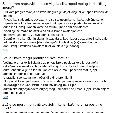
Što moram napraviti da bi se vidjela slika ispod mojeg korisničkog
imena?
Prilikom pregledavanja postova moguće je vidjeti dvije slike ispod korisničkih
imena.
Prva slika, statusnica, povezana je sa statusom korisnika/ce; obično su to
zvjezdice/blokovi koji označavaju: koliko je postova postao/la korisnik/ca
odnosno funkciju korisnika/ce na forumu [npr. administrator/ica].
Ispod nje se može nalaziti veća slika zvana avatar [obično
jedinstvena/osobna za svakog/u korisnika/cu].
Dopuštenja o korištenju statusnica/avatara, kao i izbor dostupnosti istih, daje
administrator/ica foruma [slobodno ga/ju kontaktiraj (sa) zamolbom o
dopuštenju statusnica/avatara ukoliko isto/a nije dao/la].
Vrh
Što je i kako mogu promijeniti svoj status?
Većina foruma koristi statuse za prikaz broja postova koje je postao/la
određeni/a korisnik/ca, te za identifikaciju korisnika/ca koji/e obavljaju
određene funkcije na forumu [obično oni/e imaju poseban status, npr.
administratori/ce, moderatori/ce].
U pravilu, svoj status ne možeš direktno promijeniti.
Zloupotrebljavanje foruma, u smislu postanja puno postova samo zato da bi
se dosegao što veći status, nema nikakvog smisla jer
administratori(ce)/moderatori(ce) mogu
smanjiti
nečiji status [npr. smanjenjem
broja postova...].
Vrh
Zašto se moram prijaviti ako želim korisniku/ci foruma poslati e-
mail?