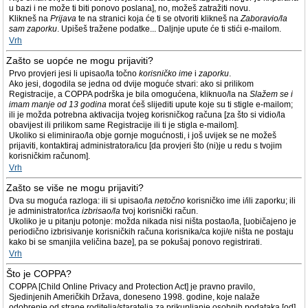
u bazi i ne može ti biti ponovo poslana], no, možeš zatražiti novu.
Klikneš na
Prijava
te na stranici koja će ti se otvoriti klikneš na
Zaboravio/la
sam zaporku
. Upišeš tražene podatke... Daljnje upute će ti stići e-mailom.
Vrh
Zašto se uopće ne mogu prijaviti?
Prvo provjeri jesi li upisao/la točno
korisničko ime
i
zaporku
.
Ako jesi, dogodila se jedna od dvije moguće stvari: ako si prilikom
Registracije, a COPPA podrška je bila omogućena, kliknuo/la na
Slažem se i
imam manje od 13 godina
morat ćeš slijediti upute koje su ti stigle e-mailom;
ili je možda potrebna aktivacija tvojeg korisničkog računa [za što si vidio/la
obavijest ili prilikom same Registracije ili ti je stigla e-mailom].
Ukoliko si eliminirao/la obje gornje mogućnosti, i još uvijek se ne možeš
prijaviti, kontaktiraj administratora/icu [da provjeri što (ni)je u redu s tvojim
korisničkim računom].
Vrh
Zašto se više ne mogu prijaviti?
Dva su moguća razloga: ili si upisao/la
netočno
korisničko ime i/ili zaporku; ili
je administrator/ica
izbrisao/la
tvoj korisnički račun.
Ukoliko je u pitanju potonje: možda nikada nisi ništa postao/la, [uobičajeno je
periodično izbrisivanje korisničkih računa korisnika/ca koji/e ništa ne postaju
kako bi se smanjila veličina baze], pa se pokušaj ponovo registrirati.
Vrh
Što je COPPA?
COPPA [Child Online Privacy and Protection Act] je pravno pravilo,
Sjedinjenih Američkih Država, doneseno 1998. godine, koje nalaže
odobrenje od strane roditelja/staratelja za prikupljanje osobnih podataka [od]