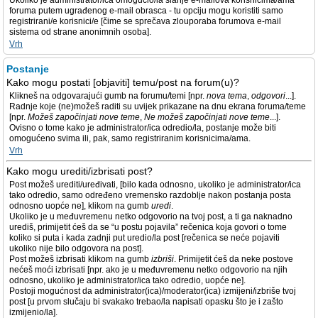
Ukoliko je administrator/ica omogućio/la slanje e-mailova korisnicima/ama
foruma putem ugrađenog e-mail obrasca - tu opciju mogu koristiti samo
registrirani/e korisnici/e [čime se sprečava zlouporaba forumova e-mail
sistema od strane anonimnih osoba].
Vrh
Postanje
Kako mogu postati [objaviti] temu/post na forum(u)?
Klikneš na odgovarajući gumb na forumu/temi [npr.
nova tema
,
odgovori
...].
Radnje koje (ne)možeš raditi su uvijek prikazane na dnu ekrana foruma/teme
[npr.
Možeš započinjati nove teme
,
Ne možeš započinjati nove teme
...].
Ovisno o tome kako je administrator/ica odredio/la, postanje može biti
omogućeno svima ili, pak, samo registriranim korisnicima/ama.
Vrh
Kako mogu urediti/izbrisati post?
Post možeš urediti/uređivati, [bilo kada odnosno, ukoliko je administrator/ica
tako odredio, samo određeno vremensko razdoblje nakon postanja posta
odnosno uopće ne], klikom na gumb
uredi
.
Ukoliko je u međuvremenu netko odgovorio na tvoj post, a ti ga naknadno
urediš, primijetit ćeš da se “u postu pojavila” rečenica koja govori o tome
koliko si puta i kada zadnji put uredio/la post [rečenica se neće pojaviti
ukoliko nije bilo odgovora na post].
Post možeš izbrisati klikom na gumb
izbriši
. Primijetit ćeš da neke postove
nećeš moći izbrisati [npr. ako je u međuvremenu netko odgovorio na njih
odnosno, ukoliko je administrator/ica tako odredio, uopće ne].
Postoji mogućnost da administrator(ica)/moderator(ica) izmijeni/izbriše tvoj
post [u prvom slučaju bi svakako trebao/la napisati opasku što je i zašto
izmijenio/la].