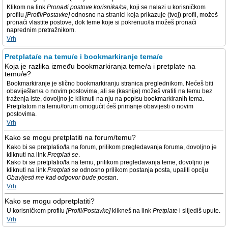
Klikom na link
Pronađi postove korisnika/ce
, koji se nalazi u korisničkom
profilu
[Profil/Postavke]
odnosno na stranici koja prikazuje (tvoj) profil, možeš
pronaći vlastite postove, dok teme koje si pokrenuo/la možeš pronaći
naprednim pretražnikom.
Vrh
Pretplata/e na temu/e i bookmarkiranje tema/e
Koja je razlika između bookmarkiranja teme/a i pretplate na
temu/e?
Bookmarkiranje je slično bookmarkiranju stranica preglednikom. Nećeš biti
obaviješten/a o novim postovima, ali se (kasnije) možeš vratiti na temu bez
traženja iste, dovoljno je kliknuti na nju na popisu bookmarkiranih tema.
Pretplatom na temu/forum omogućit ćeš primanje obavijesti o novim
postovima.
Vrh
Kako se mogu pretplatiti na forum/temu?
Kako bi se pretplatio/la na forum, prilikom pregledavanja foruma, dovoljno je
kliknuti na link
Pretplati se
.
Kako bi se pretplatio/la na temu, prilikom pregledavanja teme, dovoljno je
kliknuti na link
Pretplati se
odnosno prilikom postanja posta, upaliti opciju
Obavijesti me kad odgovor bude postan
.
Vrh
Kako se mogu odpretplatiti?
U korisničkom profilu
[Profil/Postavke]
klikneš na link
Pretplate
i slijediš upute.
Vrh