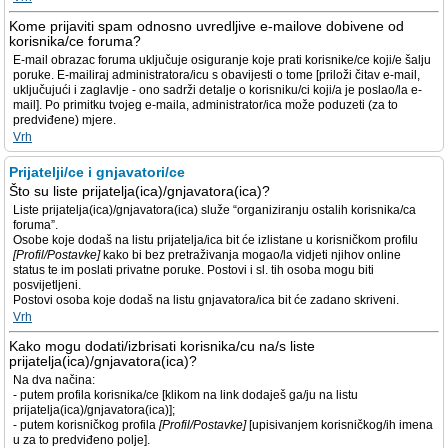
Kome prijaviti spam odnosno uvredljive e-mailove dobivene od
korisnika/ce foruma?
E-mail obrazac foruma uključuje osiguranje koje prati korisnike/ce koji/e šalju
poruke. E-mailiraj administratora/icu s obavijesti o tome [priloži čitav e-mail,
uključujući i zaglavlje - ono sadrži detalje o korisniku/ci koji/a je poslao/la e-
mail]. Po primitku tvojeg e-maila, administrator/ica može poduzeti (za to
predviđene) mjere.
Vrh
Prijatelji/ce i gnjavatori/ce
Što su liste prijatelja(ica)/gnjavatora(ica)?
Liste prijatelja(ica)/gnjavatora(ica) služe “organiziranju ostalih korisnika/ca
foruma”.
Osobe koje dodaš na listu prijatelja/ica bit će izlistane u korisničkom profilu
[Profil/Postavke]
kako bi bez pretraživanja mogao/la vidjeti njihov online
status te im poslati privatne poruke. Postovi i sl. tih osoba mogu biti
posvijetljeni.
Postovi osoba koje dodaš na listu gnjavatora/ica bit će zadano skriveni.
Vrh
Kako mogu dodati/izbrisati korisnika/cu na/s liste
prijatelja(ica)/gnjavatora(ica)?
Na dva načina:
- putem profila korisnika/ce [klikom na link dodaješ ga/ju na listu
prijatelja(ica)/gnjavatora(ica)];
- putem korisničkog profila
[Profil/Postavke]
[upisivanjem korisničkog/ih imena
u za to predviđeno polje].