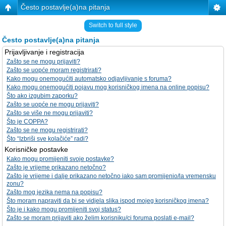
Često postavlje(a)na pitanja
Switch to full style
Često postavlje(a)na pitanja
Prijavljivanje i registracija
Zašto se ne mogu prijaviti?
Zašto se uopće moram registrirati?
Kako mogu onemogućiti automatsko odjavljivanje s foruma?
Kako mogu onemogućiti pojavu mog korisničkog imena na online popisu?
Što ako izgubim zaporku?
Zašto se uopće ne mogu prijaviti?
Zašto se više ne mogu prijaviti?
Što je COPPA?
Zašto se ne mogu registrirati?
Što “Izbriši sve kolačiće” radi?
Korisničke postavke
Kako mogu promijeniti svoje postavke?
Zašto je vrijeme prikazano netočno?
Zašto je vrijeme i dalje prikazano netočno iako sam promijenio/la vremensku
zonu?
Zašto mog jezika nema na popisu?
Što moram napraviti da bi se vidjela slika ispod mojeg korisničkog imena?
Što je i kako mogu promijeniti svoj status?
Zašto se moram prijaviti ako želim korisniku/ci foruma poslati e-mail?