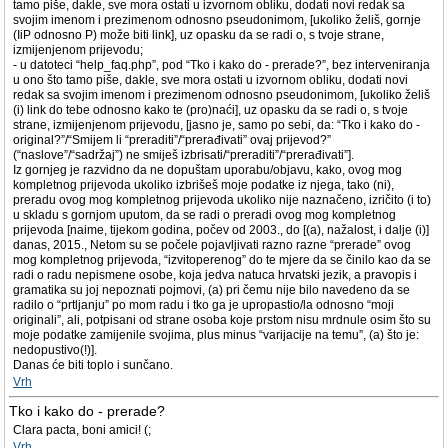
tamo piše, dakle, sve mora ostati u izvornom obliku, dodati novi redak sa
svojim imenom i prezimenom odnosno pseudonimom, [ukoliko želiš, gornje
(IiP odnosno P) može biti link], uz opasku da se radi o, s tvoje strane,
izmijenjenom prijevodu;
- u datoteci “help_faq.php”, pod “Tko i kako do - prerade?”, bez interveniranja
u ono što tamo piše, dakle, sve mora ostati u izvornom obliku, dodati novi
redak sa svojim imenom i prezimenom odnosno pseudonimom, [ukoliko želiš
(i) link do tebe odnosno kako te (pro)naći], uz opasku da se radi o, s tvoje
strane, izmijenjenom prijevodu, [jasno je, samo po sebi, da: “Tko i kako do -
original?”/“Smijem li “preraditi”/“prerađivati” ovaj prijevod?”
(“naslove”/“sadržaj”) ne smiješ izbrisati/“preraditi”/“prerađivati”].
Iz gornjeg je razvidno da ne dopuštam uporabu/objavu, kako, ovog mog
kompletnog prijevoda ukoliko izbrišeš moje podatke iz njega, tako (ni),
preradu ovog mog kompletnog prijevoda ukoliko nije naznačeno, izričito (i to)
u skladu s gornjom uputom, da se radi o preradi ovog mog kompletnog
prijevoda [naime, tijekom godina, počev od 2003., do [(a), nažalost, i dalje (i)]
danas, 2015., Netom su se počele pojavljivati razno razne “prerade” ovog
mog kompletnog prijevoda, “izvitoperenog” do te mjere da se činilo kao da se
radi o radu nepismene osobe, koja jedva natuca hrvatski jezik, a pravopis i
gramatika su joj nepoznati pojmovi, (a) pri čemu nije bilo navedeno da se
radilo o “prtljanju” po mom radu i tko ga je upropastio/la odnosno “moji
originali”, ali, potpisani od strane osoba koje prstom nisu mrdnule osim što su
moje podatke zamijenile svojima, plus minus “varijacije na temu”, (a) što je:
nedopustivo(!)].
Danas će biti toplo i sunčano.
Vrh
Tko i kako do - prerade?
Clara pacta, boni amici! (;
Vrh