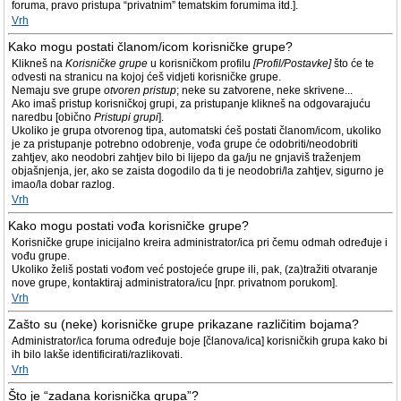
foruma, pravo pristupa “privatnim” tematskim forumima itd.].
Vrh
Kako mogu postati članom/icom korisničke grupe?
Klikneš na
Korisničke grupe
u korisničkom profilu
[Profil/Postavke]
što će te
odvesti na stranicu na kojoj ćeš vidjeti korisničke grupe.
Nemaju sve grupe
otvoren pristup
; neke su zatvorene, neke skrivene...
Ako imaš pristup korisničkoj grupi, za pristupanje klikneš na odgovarajuću
naredbu [obično
Pristupi grupi
].
Ukoliko je grupa otvorenog tipa, automatski ćeš postati članom/icom, ukoliko
je za pristupanje potrebno odobrenje, vođa grupe će odobriti/neodobriti
zahtjev, ako neodobri zahtjev bilo bi lijepo da ga/ju ne gnjaviš traženjem
objašnjenja, jer, ako se zaista dogodilo da ti je neodobri/la zahtjev, sigurno je
imao/la dobar razlog.
Vrh
Kako mogu postati vođa korisničke grupe?
Korisničke grupe inicijalno kreira administrator/ica pri čemu odmah određuje i
vođu grupe.
Ukoliko želiš postati vođom već postojeće grupe ili, pak, (za)tražiti otvaranje
nove grupe, kontaktiraj administratora/icu [npr. privatnom porukom].
Vrh
Zašto su (neke) korisničke grupe prikazane različitim bojama?
Administrator/ica foruma određuje boje [članova/ica] korisničkih grupa kako bi
ih bilo lakše identificirati/razlikovati.
Vrh
Što je “zadana korisnička grupa”?