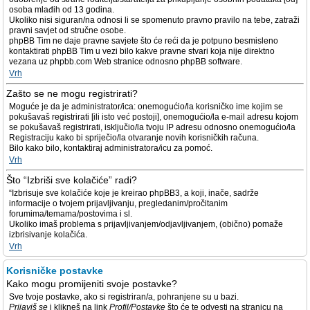
osoba mlađih od 13 godina.
Ukoliko nisi siguran/na odnosi li se spomenuto pravno pravilo na tebe, zatraži
pravni savjet od stručne osobe.
phpBB Tim ne daje pravne savjete što će reći da je potpuno besmisleno
kontaktirati phpBB Tim u vezi bilo kakve pravne stvari koja nije direktno
vezana uz phpbb.com Web stranice odnosno phpBB software.
Vrh
Zašto se ne mogu registrirati?
Moguće je da je administrator/ica: onemogućio/la korisničko ime kojim se
pokušavaš registrirati [ili isto već postoji], onemogućio/la e-mail adresu kojom
se pokušavaš registrirati, isključio/la tvoju IP adresu odnosno onemogućio/la
Registraciju kako bi spriječio/la otvaranje novih korisničkih računa.
Bilo kako bilo, kontaktiraj administratora/icu za pomoć.
Vrh
Što “Izbriši sve kolačiće” radi?
“Izbrisuje sve kolačiće koje je kreirao phpBB3, a koji, inače, sadrže
informacije o tvojem prijavljivanju, pregledanim/pročitanim
forumima/temama/postovima i sl.
Ukoliko imaš problema s prijavljivanjem/odjavljivanjem, (obično) pomaže
izbrisivanje kolačića.
Vrh
Korisničke postavke
Kako mogu promijeniti svoje postavke?
Sve tvoje postavke, ako si registriran/a, pohranjene su u bazi.
Prijaviš se
i klikneš na link
Profil/Postavke
što će te odvesti na stranicu na