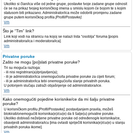
Ukoliko si član/ica više od jedne grupe, postavke tvoje zadane grupe odnosit
će se na prikaz tvojeg korisničkog imena u smislu kojom će bojom te s kojim
statusom biti prikazano. Administrator/ica može odobriti promjenu zadane
grupe putem korisničkog profila
[Profil/Postavke]
.
Vrh
Što je “Tim” link?
Link koji vodi na stranicu na kojoj se nalazi lista “osoblja” foruma [popis
administratora/ica i moderatora/ica].
Vrh
Privatne poruke
Zašto ne mogu [po]slati privatne poruke?
Tri su moguća razloga:
- ili nisi registriran(a)/prijavljen(a);
- ili je administrator/ica onemogućio/la privatne poruke za cijeli forum;
- ili je administrator/ica tebi onemogućio/la slanje privatnih poruka.
U potonjem slučaju zatraži objašnjenje od administratora/ice.
Vrh
Kako onemogućiti pojedine korisnike/ce da mi šalju privatne
poruke?
U korisničkom profilu
[Profil/Postavke]
, postavljanjem pravila, možeš
blokirati/onemogućiti korisnika(e)/cu(e) da ti šalje(u) privatne poruke.
Ukoliko dobivaš neželjene privatne poruke od određenog/e korisnika/ce,
obavijesti administratora/icu [ima ovlasti spriječiti korisnika(e)/cu(e) u slanju
privatnih poruka ikome].
Vrh