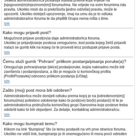
Svaki/a administrator/ica postavlja vlastita pravila koja vrijede na
[njegovom(im)/njezinom(im)] forumu/ima. Ne vrijede na svim forumima ista
pravila. Ukoliko misli da si prekršio/la [jedno od/više] pravila, može te
upozoriti. Ukoliko dobiješ upozorenje, imaj na umu da je to odluka
administratora/ice foruma te da phpBB Grupa nema ništa s time.
Vrh
Kako mogu prijaviti post?
Mogućnost prijave post(ov)a daje administrator/ica foruma.
Ukoliko je prijavljivanje postova omogućeno, kod posta kojeg želiš prijaviti
nalazi se gumb klik na kojeg će te provesti kroz postupak prijave posta.
Vrh
Čemu služi gumb “Pohrani” prilikom postanja/pisanja poruke(a)?
Omogućuje pohranjivanje [skice] posta/poruke, koji/a naknadno može biti
završen/a i postan/poslana, a što je moguće iz korisničkog profila
[Profil/Postavke]
odnosno prilikom postanja [
Učitaj
].
Vrh
Zašto (moj) post mora biti odobren?
Administrator/ica može donijeti odluku prema kojoj je na [određenom(im)]
forumu(ima) potrebno odobrenje kako bi post(ovi) bio(li) postan(i) ili te je
administrator/ica pridružio/la korisničkoj grupi članovima koje postove treba
odobriti kako bi bili objavljeni. Za detalje, kontaktiraj administratora/icu.
Vrh
Kako mogu bumpirati temu?
Klikom na link “Bumpiraj” što će temu postaviti na vrh prve stranice foruma.
Ukoliko ne vidiš link, bumpiranje je ili onemogućeno ili mora proći određen