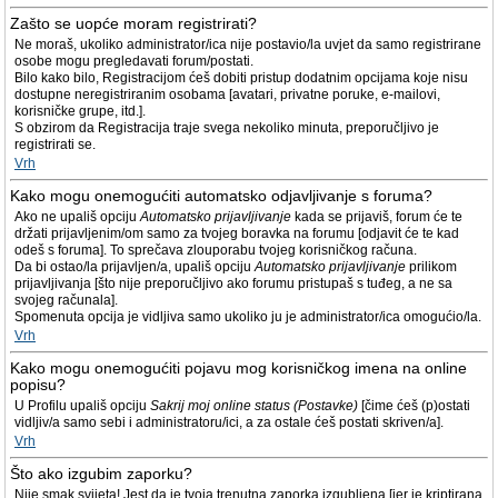
Zašto se uopće moram registrirati?
Ne moraš, ukoliko administrator/ica nije postavio/la uvjet da samo registrirane
osobe mogu pregledavati forum/postati.
Bilo kako bilo, Registracijom ćeš dobiti pristup dodatnim opcijama koje nisu
dostupne neregistriranim osobama [avatari, privatne poruke, e-mailovi,
korisničke grupe, itd.].
S obzirom da Registracija traje svega nekoliko minuta, preporučljivo je
registrirati se.
Vrh
Kako mogu onemogućiti automatsko odjavljivanje s foruma?
Ako ne upališ opciju
Automatsko prijavljivanje
kada se prijaviš, forum će te
držati prijavljenim/om samo za tvojeg boravka na forumu [odjavit će te kad
odeš s foruma]. To sprečava zlouporabu tvojeg korisničkog računa.
Da bi ostao/la prijavljen/a, upališ opciju
Automatsko prijavljivanje
prilikom
prijavljivanja [što nije preporučljivo ako forumu pristupaš s tuđeg, a ne sa
svojeg računala].
Spomenuta opcija je vidljiva samo ukoliko ju je administrator/ica omogućio/la.
Vrh
Kako mogu onemogućiti pojavu mog korisničkog imena na online
popisu?
U Profilu upališ opciju
Sakrij moj online status (Postavke)
[čime ćeš (p)ostati
vidljiv/a samo sebi i administratoru/ici, a za ostale ćeš postati skriven/a].
Vrh
Što ako izgubim zaporku?
Nije smak svijeta! Jest da je tvoja trenutna zaporka izgubljena [jer je kriptirana