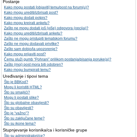
Postanje
Kako mogu postati [objaviti] temu/post na forum(u)?
Kako mogu urediti/izbrisati post?
Kako mogu dodati potpis?
Kako mogu kreirati anketu?
Zašto ne mogu dodati još (više) odgovora (opcija)?
Kako mogu urediti/izbrisati anketu?
Zašto ne mogu pristupiti tematskom forumu?
Zašto ne mogu dodavati privitke?
Zašto sam dobio/la upozorenje?
Kako mogu prijaviti post?
Čemu služi gumb “Pohrani” prilikom postanja/pisanja poruke(a)?
Zašto (moj) post mora biti odobren?
Kako mogu bumpirati temu?
Uređivanje i tipovi tema
Što je BBKod?
Mogu li koristiti HTML?
Što su smajlići?
Mogu li postati slike?
Što su globalne obavijesti?
Što su obavijesti?
Što je “važno”?
Što su zaključane teme?
Što su ikone tema?
Stupnjevanje korisnika/ca i korisničke grupe
Što su administratori/ce?