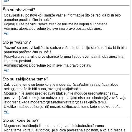
Vrh
Što su obavijesti?
Obavijesti su postovi koji sadrže važne informacije što će reći da bi ih bilo
pametno pročitati čim ih uočiš.
Pojavljuju se na vrhu svake stranice foruma na kojem su postane.
Administrator/ica određuje tko sve ima pravo postati obavijesti.
Vrh
Što je “važno”?
“Važno” su postovi koji često sadrže važne informacije što će reći da bi ih bilo
pametno pročitati čim ih uočiš.
Pojavljuju se na vrhu prve stranice foruma [ispod eventualnih obavijesti] na
kojem su postani.
Administrator/ica određuje tko ih sve ima pravo postati.
Vrh
Što su zaključane teme?
Zaključane teme su teme koje je moderator(ica)/administrator(ica) [zbog
nekog, a može ih biti puno, razloga] zaključao/la.
Moguće ih je samo pregledavati [dakle, nije moguće uređivati/izbrisati...
postove...]. Ankete koje se nalaze u njima [ako nisu po određenju] završavaju
istog trena kada moderator(ica)/administrator(ica) zaključa temu.
Ukoliko imaš dopuštenje, (ti) možeš zaključavati teme koje si pokrenuo/la.
Vrh
Što su ikone tema?
Mogućnost korištenja ikona tema daje administrator/ica foruma.
Ikona teme, (bira ju autor/ica), je sličica povezana s postom, a koja bi trebala