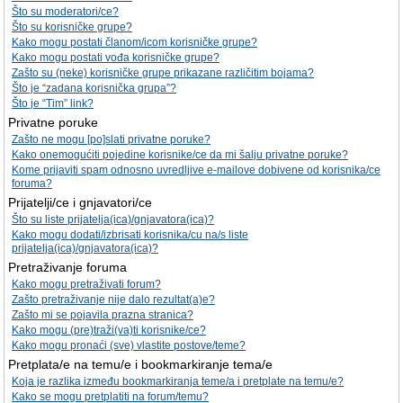
Što su moderatori/ce?
Što su korisničke grupe?
Kako mogu postati članom/icom korisničke grupe?
Kako mogu postati vođa korisničke grupe?
Zašto su (neke) korisničke grupe prikazane različitim bojama?
Što je “zadana korisnička grupa”?
Što je “Tim” link?
Privatne poruke
Zašto ne mogu [po]slati privatne poruke?
Kako onemogućiti pojedine korisnike/ce da mi šalju privatne poruke?
Kome prijaviti spam odnosno uvredljive e-mailove dobivene od korisnika/ce
foruma?
Prijatelji/ce i gnjavatori/ce
Što su liste prijatelja(ica)/gnjavatora(ica)?
Kako mogu dodati/izbrisati korisnika/cu na/s liste
prijatelja(ica)/gnjavatora(ica)?
Pretraživanje foruma
Kako mogu pretraživati forum?
Zašto pretraživanje nije dalo rezultat(a)e?
Zašto mi se pojavila prazna stranica?
Kako mogu (pre)traži(va)ti korisnike/ce?
Kako mogu pronaći (sve) vlastite postove/teme?
Pretplata/e na temu/e i bookmarkiranje tema/e
Koja je razlika između bookmarkiranja teme/a i pretplate na temu/e?
Kako se mogu pretplatiti na forum/temu?