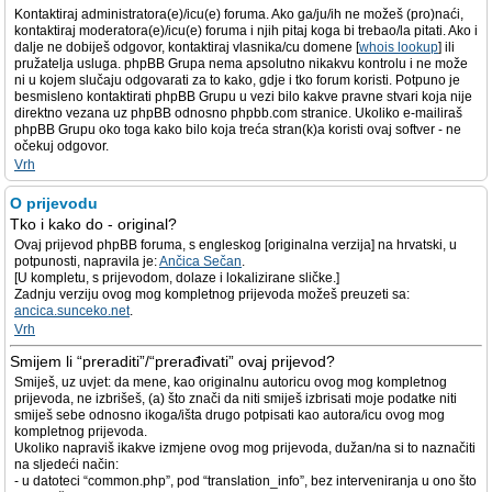
Kontaktiraj administratora(e)/icu(e) foruma. Ako ga/ju/ih ne možeš (pro)naći,
kontaktiraj moderatora(e)/icu(e) foruma i njih pitaj koga bi trebao/la pitati. Ako i
dalje ne dobiješ odgovor, kontaktiraj vlasnika/cu domene [
whois lookup
] ili
pružatelja usluga. phpBB Grupa nema apsolutno nikakvu kontrolu i ne može
ni u kojem slučaju odgovarati za to kako, gdje i tko forum koristi. Potpuno je
besmisleno kontaktirati phpBB Grupu u vezi bilo kakve pravne stvari koja nije
direktno vezana uz phpBB odnosno phpbb.com stranice. Ukoliko e-mailiraš
phpBB Grupu oko toga kako bilo koja treća stran(k)a koristi ovaj softver - ne
očekuj odgovor.
Vrh
O prijevodu
Tko i kako do - original?
Ovaj prijevod phpBB foruma, s engleskog [originalna verzija] na hrvatski, u
potpunosti, napravila je:
Ančica Sečan
.
[U kompletu, s prijevodom, dolaze i lokalizirane sličke.]
Zadnju verziju ovog mog kompletnog prijevoda možeš preuzeti sa:
ancica.sunceko.net
.
Vrh
Smijem li “preraditi”/“prerađivati” ovaj prijevod?
Smiješ, uz uvjet: da mene, kao originalnu autoricu ovog mog kompletnog
prijevoda, ne izbrišeš, (a) što znači da niti smiješ izbrisati moje podatke niti
smiješ sebe odnosno ikoga/išta drugo potpisati kao autora/icu ovog mog
kompletnog prijevoda.
Ukoliko napraviš ikakve izmjene ovog mog prijevoda, dužan/na si to naznačiti
na sljedeći način:
- u datoteci “common.php”, pod “translation_info”, bez interveniranja u ono što