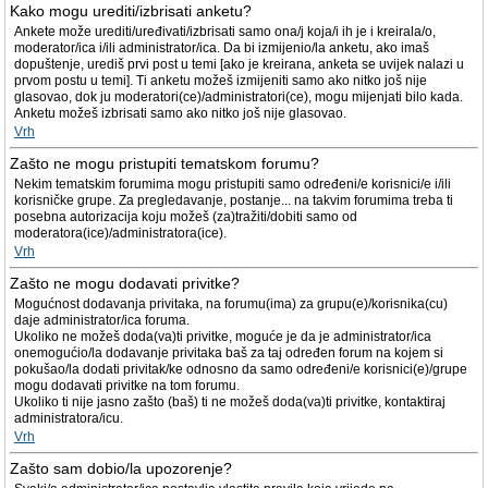
Kako mogu urediti/izbrisati anketu?
Ankete može urediti/uređivati/izbrisati samo ona/j koja/i ih je i kreirala/o,
moderator/ica i/ili administrator/ica. Da bi izmijenio/la anketu, ako imaš
dopuštenje, urediš prvi post u temi [ako je kreirana, anketa se uvijek nalazi u
prvom postu u temi]. Ti anketu možeš izmijeniti samo ako nitko još nije
glasovao, dok ju moderatori(ce)/administratori(ce), mogu mijenjati bilo kada.
Anketu možeš izbrisati samo ako nitko još nije glasovao.
Vrh
Zašto ne mogu pristupiti tematskom forumu?
Nekim tematskim forumima mogu pristupiti samo određeni/e korisnici/e i/ili
korisničke grupe. Za pregledavanje, postanje... na takvim forumima treba ti
posebna autorizacija koju možeš (za)tražiti/dobiti samo od
moderatora(ice)/administratora(ice).
Vrh
Zašto ne mogu dodavati privitke?
Mogućnost dodavanja privitaka, na forumu(ima) za grupu(e)/korisnika(cu)
daje administrator/ica foruma.
Ukoliko ne možeš doda(va)ti privitke, moguće je da je administrator/ica
onemogućio/la dodavanje privitaka baš za taj određen forum na kojem si
pokušao/la dodati privitak/ke odnosno da samo određeni/e korisnici(e)/grupe
mogu dodavati privitke na tom forumu.
Ukoliko ti nije jasno zašto (baš) ti ne možeš doda(va)ti privitke, kontaktiraj
administratora/icu.
Vrh
Zašto sam dobio/la upozorenje?