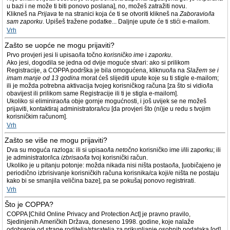
u bazi i ne može ti biti ponovo poslana], no, možeš zatražiti novu.
Klikneš na
Prijava
te na stranici koja će ti se otvoriti klikneš na
Zaboravio/la
sam zaporku
. Upišeš tražene podatke... Daljnje upute će ti stići e-mailom.
Vrh
Zašto se uopće ne mogu prijaviti?
Prvo provjeri jesi li upisao/la točno
korisničko ime
i
zaporku
.
Ako jesi, dogodila se jedna od dvije moguće stvari: ako si prilikom
Registracije, a COPPA podrška je bila omogućena, kliknuo/la na
Slažem se i
imam manje od 13 godina
morat ćeš slijediti upute koje su ti stigle e-mailom;
ili je možda potrebna aktivacija tvojeg korisničkog računa [za što si vidio/la
obavijest ili prilikom same Registracije ili ti je stigla e-mailom].
Ukoliko si eliminirao/la obje gornje mogućnosti, i još uvijek se ne možeš
prijaviti, kontaktiraj administratora/icu [da provjeri što (ni)je u redu s tvojim
korisničkim računom].
Vrh
Zašto se više ne mogu prijaviti?
Dva su moguća razloga: ili si upisao/la
netočno
korisničko ime i/ili zaporku; ili
je administrator/ica
izbrisao/la
tvoj korisnički račun.
Ukoliko je u pitanju potonje: možda nikada nisi ništa postao/la, [uobičajeno je
periodično izbrisivanje korisničkih računa korisnika/ca koji/e ništa ne postaju
kako bi se smanjila veličina baze], pa se pokušaj ponovo registrirati.
Vrh
Što je COPPA?
COPPA [Child Online Privacy and Protection Act] je pravno pravilo,
Sjedinjenih Američkih Država, doneseno 1998. godine, koje nalaže
odobrenje od strane roditelja/staratelja za prikupljanje osobnih podataka [od]