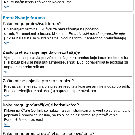
Na isti način izbrisuješ korisnike/ce s lista.
Vrh
Pretraživanje foruma
Kako mogu pretraživati forum?
Upisivanjem termina u kućicu za pretraživanje na početnoj
stranici/forumu/temi odnosno klikom na
Pretražnik/Napredno pretraživanje
[link se nalazi na svim stranicama i vodi na formu naprednog pretraživanja].
Vrh
Zašto pretraživanje nije dalo rezultat(a)e?
Vjerojatno si upisao/la previše (uobičajenih) termina koje forum ne indeksira
ili si bio/la previše nejasan(a)/neodređen(a). Budi određeniji/a te pokušaj (s)
naprednim pretražnikom.
Vrh
Zašto mi se pojavila prazna stranica?
Pretraživanje je rezultiralo s previše rezultata koje server nije mogao obraditi.
Budi određeniji/a te pokušaj (s) naprednim pretražnikom.
Vrh
Kako mogu (pre)traži(va)ti korisnike/ce?
Klikom na
Članstvo
, link se nalazi na svim stranicama, otvorit će se stranica, s
popisom članova/ica foruma, na kojoj se nalazi forma za pretraživanje
[
Pronađi korisničko ime
].
Vrh
Kako mogu pronaći (sve) vlastite postove/teme?