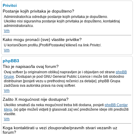
Privitci
Postanje kojih privitaka je dopušteno?
Administrator/ica određuje postanje kojih privitaka je dopušteno.
Ukoliko nisi siguran/na postanje kojih privitaka je dopušteno, kontaktiraj
administratora/icu.
Vrh
Kako mogu pronaći (sve) vlastite privitke?
U korisničkom profilu
[Profil/Postavke]
klikneš na link
Privitci
.
Vrh
phpBB3
Tko je napisao/la ovaj forum?
Ovaj softver [u originalnom obliku] napravljen je i objavljen od strane
phpBB
Grupe
. Dostupan je pod GNU General Public Licence i može biti slobodno
distribuiran [posjeti vezu u prethodnoj rečenici za detalje]. phpBB Grupa
zadržava sva autorska prava na ovaj softver.
Vrh
Zašto X mogućnost nije dostupna?
Ukoliko smatraš da neka mogućnost treba biti dodana, posjeti
phpBB Centar
Ideja
, (a) gdje možeš vidjeti [i glasovati za] već predložene ideje i/ili predložiti
vlastite.
Vrh
Koga kontaktirati u vezi zlouporabe/pravnih stvari vezanih uz
forum?