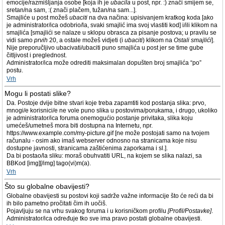
emocije/razmišljanja osobe [koja ih je
ubacila
u post, npr. :) znači smijem se,
sretan/na sam, :( znači plačem, tužan/na sam...].
Smajliće u post možeš
ubaciti
na dva načina: upisivanjem kratkog koda [ako
je administrator/ica odobrio/la, svaki smajlić ima svoj vlastiti kod] i/ili klikom na
smajlića [smajlići se nalaze u sklopu obrasca za pisanje postova; u pravilu se
vidi samo
prvih
20, a ostale možeš vidjeti (i
ubaciti
) klikom na
Ostali smajlići
].
Nije preporučljivo ubacivati/ubaciti puno smajlića u post jer se time gube
čitljivost i preglednost.
Administrator/ica može odrediti maksimalan dopušten broj smajlića “po”
postu.
Vrh
Mogu li postati slike?
Da. Postoje dvije bitne stvari koje treba zapamtiti kod postanja slika: prvo,
mnogi/e korisnici/e ne vole puno slika u postovima/porukama, i drugo, ukoliko
je administrator/ica foruma onemogućio postanje privitaka, slika koju
umećeš/umetneš mora biti dostupna na Internetu, npr.
https://www.example.com/my-picture.gif [ne može postojati samo na tvojem
računalu - osim ako imaš webserver odnosno na stranicama koje nisu
dostupne javnosti, stranicama zaštićenima zaporkama i sl.].
Da bi postao/la sliku: moraš obuhvatiti URL, na kojem se slika nalazi, sa
BBKod [img][/img] tago(vi)m(a).
Vrh
Što su globalne obavijesti?
Globalne obavijesti su postovi koji sadrže važne informacije što će reći da bi
ih bilo pametno pročitati čim ih uočiš.
Pojavljuju se na vrhu svakog foruma i u korisničkom profilu
[Profil/Postavke]
.
Administrator/ica određuje tko sve ima pravo postati globalne obavijesti.