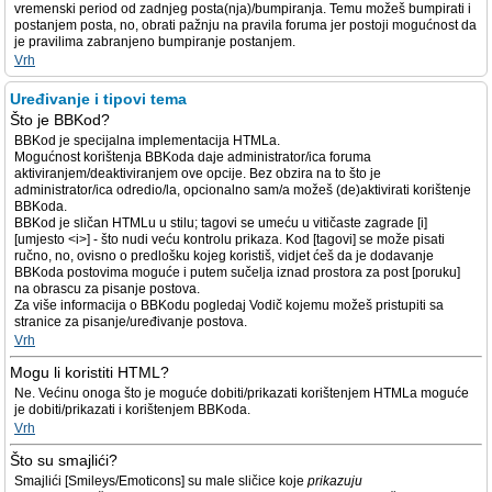
vremenski period od zadnjeg posta(nja)/bumpiranja. Temu možeš bumpirati i
postanjem posta, no, obrati pažnju na pravila foruma jer postoji mogućnost da
je pravilima zabranjeno bumpiranje postanjem.
Vrh
Uređivanje i tipovi tema
Što je BBKod?
BBKod je specijalna implementacija HTMLa.
Mogućnost korištenja BBKoda daje administrator/ica foruma
aktiviranjem/deaktiviranjem ove opcije. Bez obzira na to što je
administrator/ica odredio/la, opcionalno sam/a možeš (de)aktivirati korištenje
BBKoda.
BBKod je sličan HTMLu u stilu; tagovi se umeću u vitičaste zagrade [i]
[umjesto <i>] - što nudi veću kontrolu prikaza. Kod [tagovi] se može pisati
ručno, no, ovisno o predlošku kojeg koristiš, vidjet ćeš da je dodavanje
BBKoda postovima moguće i putem sučelja iznad prostora za post [poruku]
na obrascu za pisanje postova.
Za više informacija o BBKodu pogledaj Vodič kojemu možeš pristupiti sa
stranice za pisanje/uređivanje postova.
Vrh
Mogu li koristiti HTML?
Ne. Većinu onoga što je moguće dobiti/prikazati korištenjem HTMLa moguće
je dobiti/prikazati i korištenjem BBKoda.
Vrh
Što su smajlići?
Smajlići [Smileys/Emoticons] su male sličice koje
prikazuju