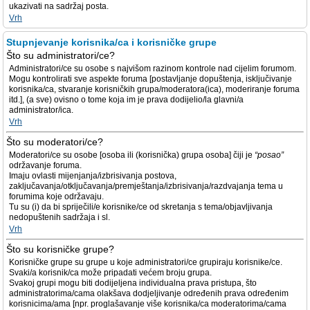
ukazivati na sadržaj posta.
Vrh
Stupnjevanje korisnika/ca i korisničke grupe
Što su administratori/ce?
Administratori/ce su osobe s najvišom razinom kontrole nad cijelim forumom.
Mogu kontrolirati sve aspekte foruma [postavljanje dopuštenja, isključivanje
korisnika/ca, stvaranje korisničkih grupa/moderatora(ica), moderiranje foruma
itd.], (a sve) ovisno o tome koja im je prava dodijelio/la glavni/a
administrator/ica.
Vrh
Što su moderatori/ce?
Moderatori/ce su osobe [osoba ili (korisnička) grupa osoba] čiji je
“posao”
održavanje foruma.
Imaju ovlasti mijenjanja/izbrisivanja postova,
zaključavanja/otključavanja/premještanja/izbrisivanja/razdvajanja tema u
forumima koje održavaju.
Tu su (i) da bi spriječili/e korisnike/ce od skretanja s tema/objavljivanja
nedopuštenih sadržaja i sl.
Vrh
Što su korisničke grupe?
Korisničke grupe su grupe u koje administratori/ce grupiraju korisnike/ce.
Svaki/a korisnik/ca može pripadati većem broju grupa.
Svakoj grupi mogu biti dodijeljena individualna prava pristupa, što
administratorima/cama olakšava dodjeljivanje određenih prava određenim
korisnicima/ama [npr. proglašavanje više korisnika/ca moderatorima/cama