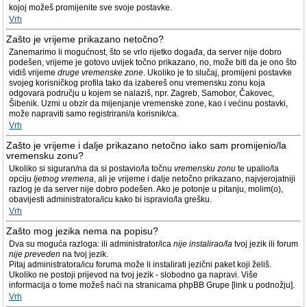
kojoj možeš promijenite sve svoje postavke.
Vrh
Zašto je vrijeme prikazano netočno?
Zanemarimo li mogućnost, što se vrlo rijetko događa, da server nije dobro
podešen, vrijeme je gotovo uvijek točno prikazano, no, može biti da je ono što
vidiš vrijeme
druge vremenske zone
. Ukoliko je to slučaj, promijeni postavke
svojeg korisničkog profila tako da izabereš onu vremensku zonu koja
odgovara području u kojem se nalaziš, npr. Zagreb, Samobor, Čakovec,
Šibenik. Uzmi u obzir da mijenjanje vremenske zone, kao i većinu postavki,
može napraviti samo registrirani/a korisnik/ca.
Vrh
Zašto je vrijeme i dalje prikazano netočno iako sam promijenio/la
vremensku zonu?
Ukoliko si siguran/na da si postavio/la točnu
vremensku zonu
te upalio/la
opciju
ljetnog vremena
, ali je vrijeme i dalje netočno prikazano, najvjerojatniji
razlog je da server nije dobro podešen. Ako je potonje u pitanju, molim(o),
obavijesti administratora/icu kako bi ispravio/la grešku.
Vrh
Zašto mog jezika nema na popisu?
Dva su moguća razloga: ili administrator/ica
nije instalirao/la
tvoj jezik ili forum
nije preveden
na tvoj jezik.
Pitaj administratora/icu foruma može li instalirati jezični paket koji želiš.
Ukoliko ne postoji prijevod na tvoj jezik - slobodno ga napravi. Više
informacija o tome možeš naći na stranicama phpBB Grupe [link u podnožju].
Vrh