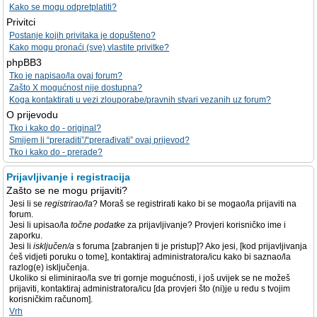
Kako se mogu odpretplatiti?
Privitci
Postanje kojih privitaka je dopušteno?
Kako mogu pronaći (sve) vlastite privitke?
phpBB3
Tko je napisao/la ovaj forum?
Zašto X mogućnost nije dostupna?
Koga kontaktirati u vezi zlouporabe/pravnih stvari vezanih uz forum?
O prijevodu
Tko i kako do - original?
Smijem li “preraditi”/“prerađivati” ovaj prijevod?
Tko i kako do - prerade?
Prijavljivanje i registracija
Zašto se ne mogu prijaviti?
Jesi li se
registrirao/la
? Moraš se registrirati kako bi se mogao/la prijaviti na
forum.
Jesi li upisao/la
točne podatke
za prijavljivanje? Provjeri korisničko ime i
zaporku.
Jesi li
isključen/a
s foruma [zabranjen ti je pristup]? Ako jesi, [kod prijavljivanja
ćeš vidjeti poruku o tome], kontaktiraj administratora/icu kako bi saznao/la
razlog(e) isključenja.
Ukoliko si eliminirao/la sve tri gornje mogućnosti, i još uvijek se ne možeš
prijaviti, kontaktiraj administratora/icu [da provjeri što (ni)je u redu s tvojim
korisničkim računom].
Vrh