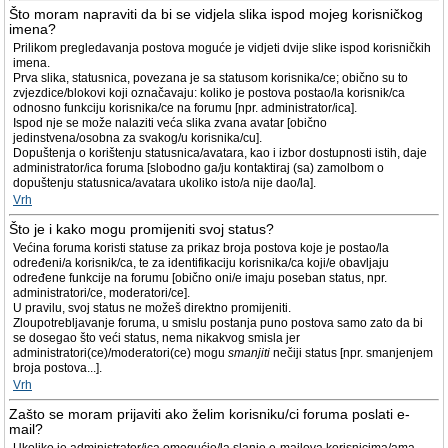
Što moram napraviti da bi se vidjela slika ispod mojeg korisničkog
imena?
Prilikom pregledavanja postova moguće je vidjeti dvije slike ispod korisničkih
imena.
Prva slika, statusnica, povezana je sa statusom korisnika/ce; obično su to
zvjezdice/blokovi koji označavaju: koliko je postova postao/la korisnik/ca
odnosno funkciju korisnika/ce na forumu [npr. administrator/ica].
Ispod nje se može nalaziti veća slika zvana avatar [obično
jedinstvena/osobna za svakog/u korisnika/cu].
Dopuštenja o korištenju statusnica/avatara, kao i izbor dostupnosti istih, daje
administrator/ica foruma [slobodno ga/ju kontaktiraj (sa) zamolbom o
dopuštenju statusnica/avatara ukoliko isto/a nije dao/la].
Vrh
Što je i kako mogu promijeniti svoj status?
Većina foruma koristi statuse za prikaz broja postova koje je postao/la
određeni/a korisnik/ca, te za identifikaciju korisnika/ca koji/e obavljaju
određene funkcije na forumu [obično oni/e imaju poseban status, npr.
administratori/ce, moderatori/ce].
U pravilu, svoj status ne možeš direktno promijeniti.
Zloupotrebljavanje foruma, u smislu postanja puno postova samo zato da bi
se dosegao što veći status, nema nikakvog smisla jer
administratori(ce)/moderatori(ce) mogu
smanjiti
nečiji status [npr. smanjenjem
broja postova...].
Vrh
Zašto se moram prijaviti ako želim korisniku/ci foruma poslati e-
mail?