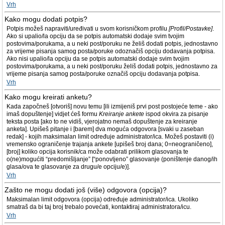
Vrh
Kako mogu dodati potpis?
Potpis možeš napraviti/uređivati u svom korisničkom profilu
[Profil/Postavke]
.
Ako si upalio/la opciju da se potpis automatski dodaje svim tvojim
postovima/porukama, a u neki post/poruku ne želiš dodati potpis, jednostavno
za vrijeme pisanja samog posta/poruke odoznačiš opciju dodavanja potpisa.
Ako nisi upalio/la opciju da se potpis automatski dodaje svim tvojim
postovima/porukama, a u neki post/poruku želiš dodati potpis, jednostavno za
vrijeme pisanja samog posta/poruke označiš opciju dodavanja potpisa.
Vrh
Kako mogu kreirati anketu?
Kada započneš [otvoriš] novu temu [ili izmijeniš prvi post postojeće teme - ako
imaš dopuštenje] vidjet ćeš formu
Kreiranje ankete
ispod okvira za pisanje
teksta posta [ako to ne vidiš, vjerojatno nemaš dopuštenje za kreiranje
anketa]. Upišeš pitanje i [barem] dva moguća odgovora [svaki u zaseban
redak] - kojih maksimalan limit određuje administrator/ica. Možeš postaviti (i)
vremensko ograničenje trajanja ankete [upišeš broj dana; 0=neograničeno],
[broj] koliko opcija korisnik/ca može odabrati prilikom glasovanja te
o(ne)mogućiti “predomišljanje” [“ponovljeno” glasovanje (poništenje danog/ih
glasa/ova te glasovanje za drugu/e opciju/e)].
Vrh
Zašto ne mogu dodati još (više) odgovora (opcija)?
Maksimalan limit odgovora (opcija) određuje administrator/ica. Ukoliko
smatraš da bi taj broj trebalo povećati, kontaktiraj administratora/icu.
Vrh