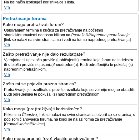
Na isti način izbrisuješ korisnike/ce s lista.
Vrh
Pretraživanje foruma
Kako mogu pretraživati forum?
Upisivanjem termina u kućicu za pretraživanje na početnoj
stranici/forumu/temi odnosno klikom na
Pretražnik/Napredno pretraživanje
[link se nalazi na svim stranicama i vodi na formu naprednog pretraživanja].
Vrh
Zašto pretraživanje nije dalo rezultat(a)e?
Vjerojatno si upisao/la previše (uobičajenih) termina koje forum ne indeksira
ili si bio/la previše nejasan(a)/neodređen(a). Budi određeniji/a te pokušaj (s)
naprednim pretražnikom.
Vrh
Zašto mi se pojavila prazna stranica?
Pretraživanje je rezultiralo s previše rezultata koje server nije mogao obraditi.
Budi određeniji/a te pokušaj (s) naprednim pretražnikom.
Vrh
Kako mogu (pre)traži(va)ti korisnike/ce?
Klikom na
Članstvo
, link se nalazi na svim stranicama, otvorit će se stranica, s
popisom članova/ica foruma, na kojoj se nalazi forma za pretraživanje
[
Pronađi korisničko ime
].
Vrh
Kako mogu pronaći (sve) vlastite postove/teme?