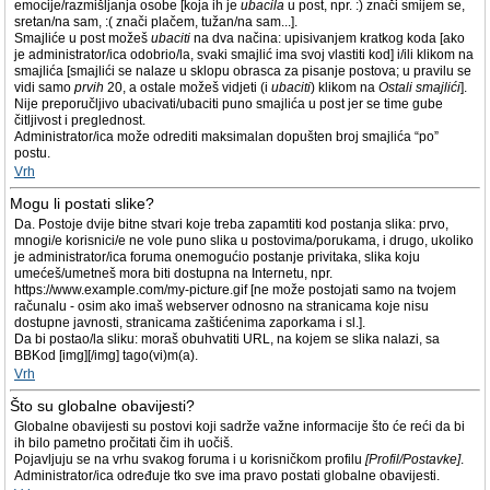
emocije/razmišljanja osobe [koja ih je
ubacila
u post, npr. :) znači smijem se,
sretan/na sam, :( znači plačem, tužan/na sam...].
Smajliće u post možeš
ubaciti
na dva načina: upisivanjem kratkog koda [ako
je administrator/ica odobrio/la, svaki smajlić ima svoj vlastiti kod] i/ili klikom na
smajlića [smajlići se nalaze u sklopu obrasca za pisanje postova; u pravilu se
vidi samo
prvih
20, a ostale možeš vidjeti (i
ubaciti
) klikom na
Ostali smajlići
].
Nije preporučljivo ubacivati/ubaciti puno smajlića u post jer se time gube
čitljivost i preglednost.
Administrator/ica može odrediti maksimalan dopušten broj smajlića “po”
postu.
Vrh
Mogu li postati slike?
Da. Postoje dvije bitne stvari koje treba zapamtiti kod postanja slika: prvo,
mnogi/e korisnici/e ne vole puno slika u postovima/porukama, i drugo, ukoliko
je administrator/ica foruma onemogućio postanje privitaka, slika koju
umećeš/umetneš mora biti dostupna na Internetu, npr.
https://www.example.com/my-picture.gif [ne može postojati samo na tvojem
računalu - osim ako imaš webserver odnosno na stranicama koje nisu
dostupne javnosti, stranicama zaštićenima zaporkama i sl.].
Da bi postao/la sliku: moraš obuhvatiti URL, na kojem se slika nalazi, sa
BBKod [img][/img] tago(vi)m(a).
Vrh
Što su globalne obavijesti?
Globalne obavijesti su postovi koji sadrže važne informacije što će reći da bi
ih bilo pametno pročitati čim ih uočiš.
Pojavljuju se na vrhu svakog foruma i u korisničkom profilu
[Profil/Postavke]
.
Administrator/ica određuje tko sve ima pravo postati globalne obavijesti.