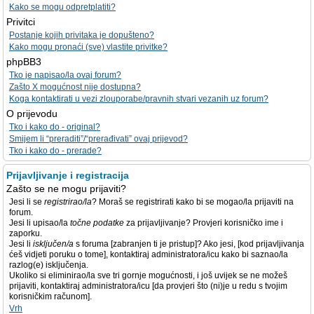
Kako se mogu odpretplatiti?
Privitci
Postanje kojih privitaka je dopušteno?
Kako mogu pronaći (sve) vlastite privitke?
phpBB3
Tko je napisao/la ovaj forum?
Zašto X mogućnost nije dostupna?
Koga kontaktirati u vezi zlouporabe/pravnih stvari vezanih uz forum?
O prijevodu
Tko i kako do - original?
Smijem li “preraditi”/“prerađivati” ovaj prijevod?
Tko i kako do - prerade?
Prijavljivanje i registracija
Zašto se ne mogu prijaviti?
Jesi li se
registrirao/la
? Moraš se registrirati kako bi se mogao/la prijaviti na
forum.
Jesi li upisao/la
točne podatke
za prijavljivanje? Provjeri korisničko ime i
zaporku.
Jesi li
isključen/a
s foruma [zabranjen ti je pristup]? Ako jesi, [kod prijavljivanja
ćeš vidjeti poruku o tome], kontaktiraj administratora/icu kako bi saznao/la
razlog(e) isključenja.
Ukoliko si eliminirao/la sve tri gornje mogućnosti, i još uvijek se ne možeš
prijaviti, kontaktiraj administratora/icu [da provjeri što (ni)je u redu s tvojim
korisničkim računom].
Vrh