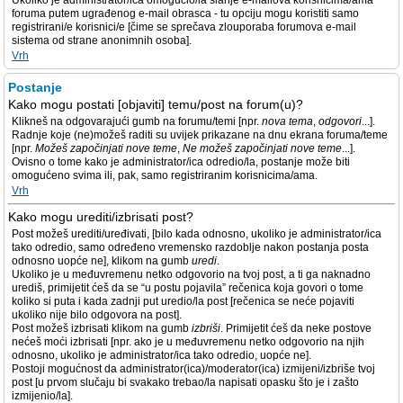
Ukoliko je administrator/ica omogućio/la slanje e-mailova korisnicima/ama
foruma putem ugrađenog e-mail obrasca - tu opciju mogu koristiti samo
registrirani/e korisnici/e [čime se sprečava zlouporaba forumova e-mail
sistema od strane anonimnih osoba].
Vrh
Postanje
Kako mogu postati [objaviti] temu/post na forum(u)?
Klikneš na odgovarajući gumb na forumu/temi [npr.
nova tema
,
odgovori
...].
Radnje koje (ne)možeš raditi su uvijek prikazane na dnu ekrana foruma/teme
[npr.
Možeš započinjati nove teme
,
Ne možeš započinjati nove teme
...].
Ovisno o tome kako je administrator/ica odredio/la, postanje može biti
omogućeno svima ili, pak, samo registriranim korisnicima/ama.
Vrh
Kako mogu urediti/izbrisati post?
Post možeš urediti/uređivati, [bilo kada odnosno, ukoliko je administrator/ica
tako odredio, samo određeno vremensko razdoblje nakon postanja posta
odnosno uopće ne], klikom na gumb
uredi
.
Ukoliko je u međuvremenu netko odgovorio na tvoj post, a ti ga naknadno
urediš, primijetit ćeš da se “u postu pojavila” rečenica koja govori o tome
koliko si puta i kada zadnji put uredio/la post [rečenica se neće pojaviti
ukoliko nije bilo odgovora na post].
Post možeš izbrisati klikom na gumb
izbriši
. Primijetit ćeš da neke postove
nećeš moći izbrisati [npr. ako je u međuvremenu netko odgovorio na njih
odnosno, ukoliko je administrator/ica tako odredio, uopće ne].
Postoji mogućnost da administrator(ica)/moderator(ica) izmijeni/izbriše tvoj
post [u prvom slučaju bi svakako trebao/la napisati opasku što je i zašto
izmijenio/la].