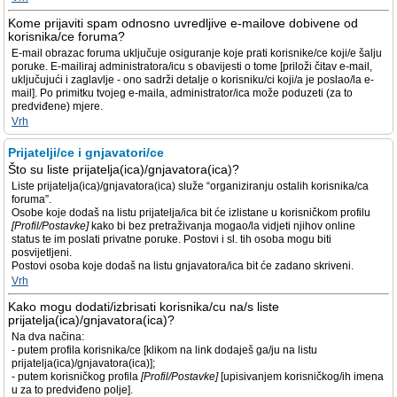
Kome prijaviti spam odnosno uvredljive e-mailove dobivene od
korisnika/ce foruma?
E-mail obrazac foruma uključuje osiguranje koje prati korisnike/ce koji/e šalju
poruke. E-mailiraj administratora/icu s obavijesti o tome [priloži čitav e-mail,
uključujući i zaglavlje - ono sadrži detalje o korisniku/ci koji/a je poslao/la e-
mail]. Po primitku tvojeg e-maila, administrator/ica može poduzeti (za to
predviđene) mjere.
Vrh
Prijatelji/ce i gnjavatori/ce
Što su liste prijatelja(ica)/gnjavatora(ica)?
Liste prijatelja(ica)/gnjavatora(ica) služe “organiziranju ostalih korisnika/ca
foruma”.
Osobe koje dodaš na listu prijatelja/ica bit će izlistane u korisničkom profilu
[Profil/Postavke]
kako bi bez pretraživanja mogao/la vidjeti njihov online
status te im poslati privatne poruke. Postovi i sl. tih osoba mogu biti
posvijetljeni.
Postovi osoba koje dodaš na listu gnjavatora/ica bit će zadano skriveni.
Vrh
Kako mogu dodati/izbrisati korisnika/cu na/s liste
prijatelja(ica)/gnjavatora(ica)?
Na dva načina:
- putem profila korisnika/ce [klikom na link dodaješ ga/ju na listu
prijatelja(ica)/gnjavatora(ica)];
- putem korisničkog profila
[Profil/Postavke]
[upisivanjem korisničkog/ih imena
u za to predviđeno polje].