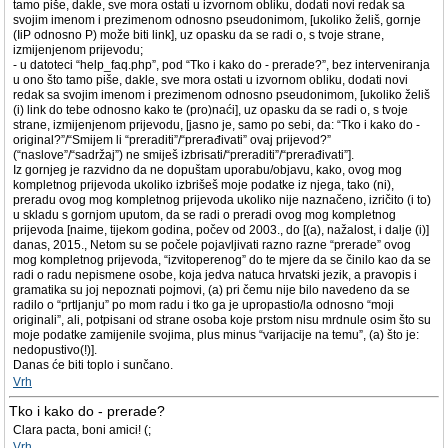
tamo piše, dakle, sve mora ostati u izvornom obliku, dodati novi redak sa
svojim imenom i prezimenom odnosno pseudonimom, [ukoliko želiš, gornje
(IiP odnosno P) može biti link], uz opasku da se radi o, s tvoje strane,
izmijenjenom prijevodu;
- u datoteci “help_faq.php”, pod “Tko i kako do - prerade?”, bez interveniranja
u ono što tamo piše, dakle, sve mora ostati u izvornom obliku, dodati novi
redak sa svojim imenom i prezimenom odnosno pseudonimom, [ukoliko želiš
(i) link do tebe odnosno kako te (pro)naći], uz opasku da se radi o, s tvoje
strane, izmijenjenom prijevodu, [jasno je, samo po sebi, da: “Tko i kako do -
original?”/“Smijem li “preraditi”/“prerađivati” ovaj prijevod?”
(“naslove”/“sadržaj”) ne smiješ izbrisati/“preraditi”/“prerađivati”].
Iz gornjeg je razvidno da ne dopuštam uporabu/objavu, kako, ovog mog
kompletnog prijevoda ukoliko izbrišeš moje podatke iz njega, tako (ni),
preradu ovog mog kompletnog prijevoda ukoliko nije naznačeno, izričito (i to)
u skladu s gornjom uputom, da se radi o preradi ovog mog kompletnog
prijevoda [naime, tijekom godina, počev od 2003., do [(a), nažalost, i dalje (i)]
danas, 2015., Netom su se počele pojavljivati razno razne “prerade” ovog
mog kompletnog prijevoda, “izvitoperenog” do te mjere da se činilo kao da se
radi o radu nepismene osobe, koja jedva natuca hrvatski jezik, a pravopis i
gramatika su joj nepoznati pojmovi, (a) pri čemu nije bilo navedeno da se
radilo o “prtljanju” po mom radu i tko ga je upropastio/la odnosno “moji
originali”, ali, potpisani od strane osoba koje prstom nisu mrdnule osim što su
moje podatke zamijenile svojima, plus minus “varijacije na temu”, (a) što je:
nedopustivo(!)].
Danas će biti toplo i sunčano.
Vrh
Tko i kako do - prerade?
Clara pacta, boni amici! (;
Vrh