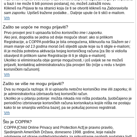
u bazi i ne može ti biti ponovo poslana], no, možeš zatražiti novu.
Klikneš na
Prijava
te na stranici koja će ti se otvoriti klikneš na
Zaboravio/la
sam zaporku
. Upišeš tražene podatke... Daljnje upute će ti stići e-mailom.
Vrh
Zašto se uopće ne mogu prijaviti?
Prvo provjeri jesi li upisao/la točno
korisničko ime
i
zaporku
.
Ako jesi, dogodila se jedna od dvije moguće stvari: ako si prilikom
Registracije, a COPPA podrška je bila omogućena, kliknuo/la na
Slažem se i
imam manje od 13 godina
morat ćeš slijediti upute koje su ti stigle e-mailom;
ili je možda potrebna aktivacija tvojeg korisničkog računa [za što si vidio/la
obavijest ili prilikom same Registracije ili ti je stigla e-mailom].
Ukoliko si eliminirao/la obje gornje mogućnosti, i još uvijek se ne možeš
prijaviti, kontaktiraj administratora/icu [da provjeri što (ni)je u redu s tvojim
korisničkim računom].
Vrh
Zašto se više ne mogu prijaviti?
Dva su moguća razloga: ili si upisao/la
netočno
korisničko ime i/ili zaporku; ili
je administrator/ica
izbrisao/la
tvoj korisnički račun.
Ukoliko je u pitanju potonje: možda nikada nisi ništa postao/la, [uobičajeno je
periodično izbrisivanje korisničkih računa korisnika/ca koji/e ništa ne postaju
kako bi se smanjila veličina baze], pa se pokušaj ponovo registrirati.
Vrh
Što je COPPA?
COPPA [Child Online Privacy and Protection Act] je pravno pravilo,
Sjedinjenih Američkih Država, doneseno 1998. godine, koje nalaže
odobrenje od strane roditelja/staratelja za prikupljanje osobnih podataka [od]