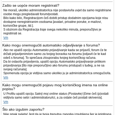
Zašto se uopće moram registrirati?
Ne moraš, ukoliko administrator/ica nije postavio/la uvjet da samo registrirane
osobe mogu pregledavati forum/postati.
Bilo kako bilo, Registracijom ćeš dobiti pristup dodatnim opcijama koje nisu
dostupne neregistriranim osobama [avatari, privatne poruke, e-mailovi,
korisničke grupe, itd.].
S obzirom da Registracija traje svega nekoliko minuta, preporučljivo je
registrirati se.
Vrh
Kako mogu onemogućiti automatsko odjavljivanje s foruma?
Ako ne upališ opciju
Automatsko prijavljivanje
kada se prijaviš, forum će te
držati prijavljenim/om samo za tvojeg boravka na forumu [odjavit će te kad
odeš s foruma]. To sprečava zlouporabu tvojeg korisničkog računa.
Da bi ostao/la prijavljen/a, upališ opciju
Automatsko prijavljivanje
prilikom
prijavljivanja [što nije preporučljivo ako forumu pristupaš s tuđeg, a ne sa
svojeg računala].
Spomenuta opcija je vidljiva samo ukoliko ju je administrator/ica omogućio/la.
Vrh
Kako mogu onemogućiti pojavu mog korisničkog imena na online
popisu?
U Profilu upališ opciju
Sakrij moj online status (Postavke)
[čime ćeš (p)ostati
vidljiv/a samo sebi i administratoru/ici, a za ostale ćeš postati skriven/a].
Vrh
Što ako izgubim zaporku?
Nije smak svijeta! Jest da je tvoja trenutna zaporka izgubljena [jer je kriptirana