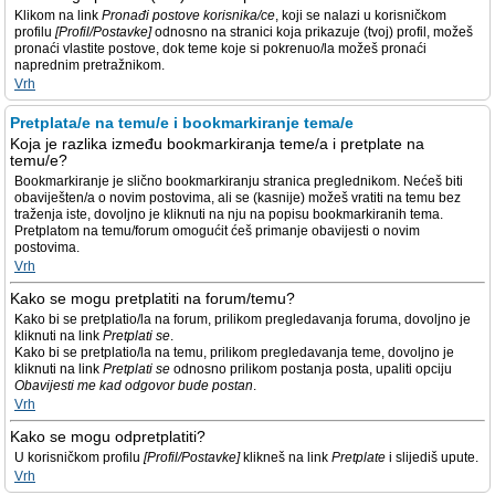
Klikom na link
Pronađi postove korisnika/ce
, koji se nalazi u korisničkom
profilu
[Profil/Postavke]
odnosno na stranici koja prikazuje (tvoj) profil, možeš
pronaći vlastite postove, dok teme koje si pokrenuo/la možeš pronaći
naprednim pretražnikom.
Vrh
Pretplata/e na temu/e i bookmarkiranje tema/e
Koja je razlika između bookmarkiranja teme/a i pretplate na
temu/e?
Bookmarkiranje je slično bookmarkiranju stranica preglednikom. Nećeš biti
obaviješten/a o novim postovima, ali se (kasnije) možeš vratiti na temu bez
traženja iste, dovoljno je kliknuti na nju na popisu bookmarkiranih tema.
Pretplatom na temu/forum omogućit ćeš primanje obavijesti o novim
postovima.
Vrh
Kako se mogu pretplatiti na forum/temu?
Kako bi se pretplatio/la na forum, prilikom pregledavanja foruma, dovoljno je
kliknuti na link
Pretplati se
.
Kako bi se pretplatio/la na temu, prilikom pregledavanja teme, dovoljno je
kliknuti na link
Pretplati se
odnosno prilikom postanja posta, upaliti opciju
Obavijesti me kad odgovor bude postan
.
Vrh
Kako se mogu odpretplatiti?
U korisničkom profilu
[Profil/Postavke]
klikneš na link
Pretplate
i slijediš upute.
Vrh