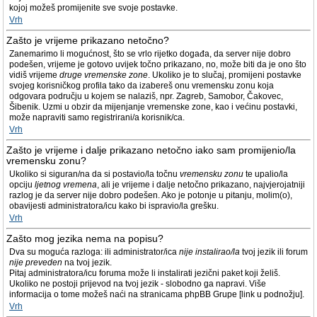
kojoj možeš promijenite sve svoje postavke.
Vrh
Zašto je vrijeme prikazano netočno?
Zanemarimo li mogućnost, što se vrlo rijetko događa, da server nije dobro
podešen, vrijeme je gotovo uvijek točno prikazano, no, može biti da je ono što
vidiš vrijeme
druge vremenske zone
. Ukoliko je to slučaj, promijeni postavke
svojeg korisničkog profila tako da izabereš onu vremensku zonu koja
odgovara području u kojem se nalaziš, npr. Zagreb, Samobor, Čakovec,
Šibenik. Uzmi u obzir da mijenjanje vremenske zone, kao i većinu postavki,
može napraviti samo registrirani/a korisnik/ca.
Vrh
Zašto je vrijeme i dalje prikazano netočno iako sam promijenio/la
vremensku zonu?
Ukoliko si siguran/na da si postavio/la točnu
vremensku zonu
te upalio/la
opciju
ljetnog vremena
, ali je vrijeme i dalje netočno prikazano, najvjerojatniji
razlog je da server nije dobro podešen. Ako je potonje u pitanju, molim(o),
obavijesti administratora/icu kako bi ispravio/la grešku.
Vrh
Zašto mog jezika nema na popisu?
Dva su moguća razloga: ili administrator/ica
nije instalirao/la
tvoj jezik ili forum
nije preveden
na tvoj jezik.
Pitaj administratora/icu foruma može li instalirati jezični paket koji želiš.
Ukoliko ne postoji prijevod na tvoj jezik - slobodno ga napravi. Više
informacija o tome možeš naći na stranicama phpBB Grupe [link u podnožju].
Vrh