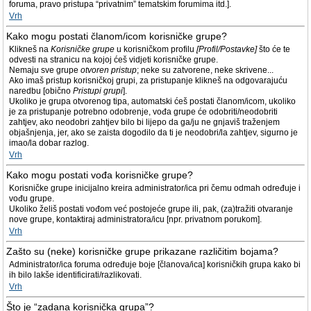
foruma, pravo pristupa “privatnim” tematskim forumima itd.].
Vrh
Kako mogu postati članom/icom korisničke grupe?
Klikneš na
Korisničke grupe
u korisničkom profilu
[Profil/Postavke]
što će te
odvesti na stranicu na kojoj ćeš vidjeti korisničke grupe.
Nemaju sve grupe
otvoren pristup
; neke su zatvorene, neke skrivene...
Ako imaš pristup korisničkoj grupi, za pristupanje klikneš na odgovarajuću
naredbu [obično
Pristupi grupi
].
Ukoliko je grupa otvorenog tipa, automatski ćeš postati članom/icom, ukoliko
je za pristupanje potrebno odobrenje, vođa grupe će odobriti/neodobriti
zahtjev, ako neodobri zahtjev bilo bi lijepo da ga/ju ne gnjaviš traženjem
objašnjenja, jer, ako se zaista dogodilo da ti je neodobri/la zahtjev, sigurno je
imao/la dobar razlog.
Vrh
Kako mogu postati vođa korisničke grupe?
Korisničke grupe inicijalno kreira administrator/ica pri čemu odmah određuje i
vođu grupe.
Ukoliko želiš postati vođom već postojeće grupe ili, pak, (za)tražiti otvaranje
nove grupe, kontaktiraj administratora/icu [npr. privatnom porukom].
Vrh
Zašto su (neke) korisničke grupe prikazane različitim bojama?
Administrator/ica foruma određuje boje [članova/ica] korisničkih grupa kako bi
ih bilo lakše identificirati/razlikovati.
Vrh
Što je “zadana korisnička grupa”?