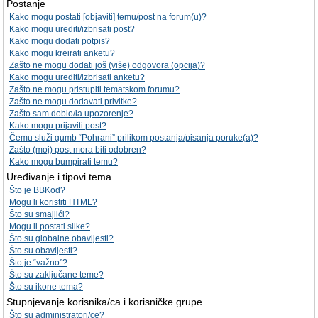
Postanje
Kako mogu postati [objaviti] temu/post na forum(u)?
Kako mogu urediti/izbrisati post?
Kako mogu dodati potpis?
Kako mogu kreirati anketu?
Zašto ne mogu dodati još (više) odgovora (opcija)?
Kako mogu urediti/izbrisati anketu?
Zašto ne mogu pristupiti tematskom forumu?
Zašto ne mogu dodavati privitke?
Zašto sam dobio/la upozorenje?
Kako mogu prijaviti post?
Čemu služi gumb “Pohrani” prilikom postanja/pisanja poruke(a)?
Zašto (moj) post mora biti odobren?
Kako mogu bumpirati temu?
Uređivanje i tipovi tema
Što je BBKod?
Mogu li koristiti HTML?
Što su smajlići?
Mogu li postati slike?
Što su globalne obavijesti?
Što su obavijesti?
Što je “važno”?
Što su zaključane teme?
Što su ikone tema?
Stupnjevanje korisnika/ca i korisničke grupe
Što su administratori/ce?