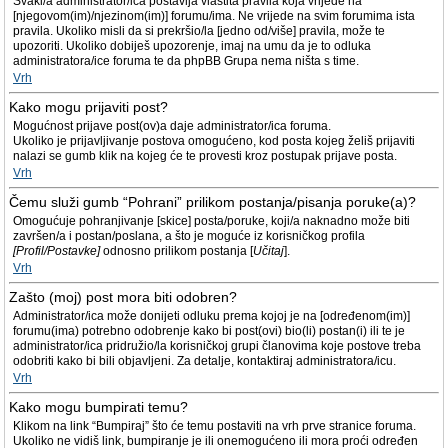
Svaki/a administrator/ica postavlja vlastita pravila koja vrijede na
[njegovom(im)/njezinom(im)] forumu/ima. Ne vrijede na svim forumima ista
pravila. Ukoliko misli da si prekršio/la [jedno od/više] pravila, može te
upozoriti. Ukoliko dobiješ upozorenje, imaj na umu da je to odluka
administratora/ice foruma te da phpBB Grupa nema ništa s time.
Vrh
Kako mogu prijaviti post?
Mogućnost prijave post(ov)a daje administrator/ica foruma.
Ukoliko je prijavljivanje postova omogućeno, kod posta kojeg želiš prijaviti
nalazi se gumb klik na kojeg će te provesti kroz postupak prijave posta.
Vrh
Čemu služi gumb “Pohrani” prilikom postanja/pisanja poruke(a)?
Omogućuje pohranjivanje [skice] posta/poruke, koji/a naknadno može biti
završen/a i postan/poslana, a što je moguće iz korisničkog profila
[Profil/Postavke]
odnosno prilikom postanja [
Učitaj
].
Vrh
Zašto (moj) post mora biti odobren?
Administrator/ica može donijeti odluku prema kojoj je na [određenom(im)]
forumu(ima) potrebno odobrenje kako bi post(ovi) bio(li) postan(i) ili te je
administrator/ica pridružio/la korisničkoj grupi članovima koje postove treba
odobriti kako bi bili objavljeni. Za detalje, kontaktiraj administratora/icu.
Vrh
Kako mogu bumpirati temu?
Klikom na link “Bumpiraj” što će temu postaviti na vrh prve stranice foruma.
Ukoliko ne vidiš link, bumpiranje je ili onemogućeno ili mora proći određen