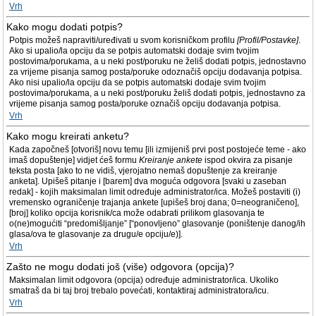
Vrh
Kako mogu dodati potpis?
Potpis možeš napraviti/uređivati u svom korisničkom profilu
[Profil/Postavke]
.
Ako si upalio/la opciju da se potpis automatski dodaje svim tvojim
postovima/porukama, a u neki post/poruku ne želiš dodati potpis, jednostavno
za vrijeme pisanja samog posta/poruke odoznačiš opciju dodavanja potpisa.
Ako nisi upalio/la opciju da se potpis automatski dodaje svim tvojim
postovima/porukama, a u neki post/poruku želiš dodati potpis, jednostavno za
vrijeme pisanja samog posta/poruke označiš opciju dodavanja potpisa.
Vrh
Kako mogu kreirati anketu?
Kada započneš [otvoriš] novu temu [ili izmijeniš prvi post postojeće teme - ako
imaš dopuštenje] vidjet ćeš formu
Kreiranje ankete
ispod okvira za pisanje
teksta posta [ako to ne vidiš, vjerojatno nemaš dopuštenje za kreiranje
anketa]. Upišeš pitanje i [barem] dva moguća odgovora [svaki u zaseban
redak] - kojih maksimalan limit određuje administrator/ica. Možeš postaviti (i)
vremensko ograničenje trajanja ankete [upišeš broj dana; 0=neograničeno],
[broj] koliko opcija korisnik/ca može odabrati prilikom glasovanja te
o(ne)mogućiti “predomišljanje” [“ponovljeno” glasovanje (poništenje danog/ih
glasa/ova te glasovanje za drugu/e opciju/e)].
Vrh
Zašto ne mogu dodati još (više) odgovora (opcija)?
Maksimalan limit odgovora (opcija) određuje administrator/ica. Ukoliko
smatraš da bi taj broj trebalo povećati, kontaktiraj administratora/icu.
Vrh