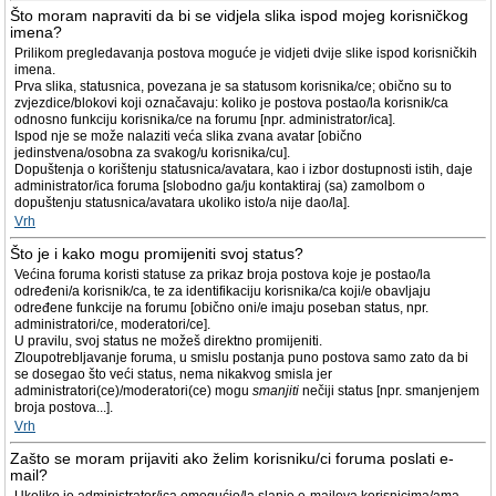
Što moram napraviti da bi se vidjela slika ispod mojeg korisničkog
imena?
Prilikom pregledavanja postova moguće je vidjeti dvije slike ispod korisničkih
imena.
Prva slika, statusnica, povezana je sa statusom korisnika/ce; obično su to
zvjezdice/blokovi koji označavaju: koliko je postova postao/la korisnik/ca
odnosno funkciju korisnika/ce na forumu [npr. administrator/ica].
Ispod nje se može nalaziti veća slika zvana avatar [obično
jedinstvena/osobna za svakog/u korisnika/cu].
Dopuštenja o korištenju statusnica/avatara, kao i izbor dostupnosti istih, daje
administrator/ica foruma [slobodno ga/ju kontaktiraj (sa) zamolbom o
dopuštenju statusnica/avatara ukoliko isto/a nije dao/la].
Vrh
Što je i kako mogu promijeniti svoj status?
Većina foruma koristi statuse za prikaz broja postova koje je postao/la
određeni/a korisnik/ca, te za identifikaciju korisnika/ca koji/e obavljaju
određene funkcije na forumu [obično oni/e imaju poseban status, npr.
administratori/ce, moderatori/ce].
U pravilu, svoj status ne možeš direktno promijeniti.
Zloupotrebljavanje foruma, u smislu postanja puno postova samo zato da bi
se dosegao što veći status, nema nikakvog smisla jer
administratori(ce)/moderatori(ce) mogu
smanjiti
nečiji status [npr. smanjenjem
broja postova...].
Vrh
Zašto se moram prijaviti ako želim korisniku/ci foruma poslati e-
mail?