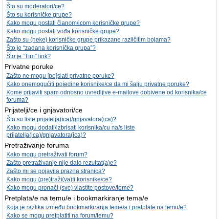
Što su moderatori/ce?
Što su korisničke grupe?
Kako mogu postati članom/icom korisničke grupe?
Kako mogu postati vođa korisničke grupe?
Zašto su (neke) korisničke grupe prikazane različitim bojama?
Što je “zadana korisnička grupa”?
Što je “Tim” link?
Privatne poruke
Zašto ne mogu [po]slati privatne poruke?
Kako onemogućiti pojedine korisnike/ce da mi šalju privatne poruke?
Kome prijaviti spam odnosno uvredljive e-mailove dobivene od korisnika/ce
foruma?
Prijatelji/ce i gnjavatori/ce
Što su liste prijatelja(ica)/gnjavatora(ica)?
Kako mogu dodati/izbrisati korisnika/cu na/s liste
prijatelja(ica)/gnjavatora(ica)?
Pretraživanje foruma
Kako mogu pretraživati forum?
Zašto pretraživanje nije dalo rezultat(a)e?
Zašto mi se pojavila prazna stranica?
Kako mogu (pre)traži(va)ti korisnike/ce?
Kako mogu pronaći (sve) vlastite postove/teme?
Pretplata/e na temu/e i bookmarkiranje tema/e
Koja je razlika između bookmarkiranja teme/a i pretplate na temu/e?
Kako se mogu pretplatiti na forum/temu?