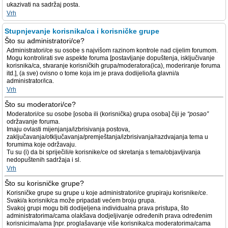
ukazivati na sadržaj posta.
Vrh
Stupnjevanje korisnika/ca i korisničke grupe
Što su administratori/ce?
Administratori/ce su osobe s najvišom razinom kontrole nad cijelim forumom.
Mogu kontrolirati sve aspekte foruma [postavljanje dopuštenja, isključivanje
korisnika/ca, stvaranje korisničkih grupa/moderatora(ica), moderiranje foruma
itd.], (a sve) ovisno o tome koja im je prava dodijelio/la glavni/a
administrator/ica.
Vrh
Što su moderatori/ce?
Moderatori/ce su osobe [osoba ili (korisnička) grupa osoba] čiji je
“posao”
održavanje foruma.
Imaju ovlasti mijenjanja/izbrisivanja postova,
zaključavanja/otključavanja/premještanja/izbrisivanja/razdvajanja tema u
forumima koje održavaju.
Tu su (i) da bi spriječili/e korisnike/ce od skretanja s tema/objavljivanja
nedopuštenih sadržaja i sl.
Vrh
Što su korisničke grupe?
Korisničke grupe su grupe u koje administratori/ce grupiraju korisnike/ce.
Svaki/a korisnik/ca može pripadati većem broju grupa.
Svakoj grupi mogu biti dodijeljena individualna prava pristupa, što
administratorima/cama olakšava dodjeljivanje određenih prava određenim
korisnicima/ama [npr. proglašavanje više korisnika/ca moderatorima/cama