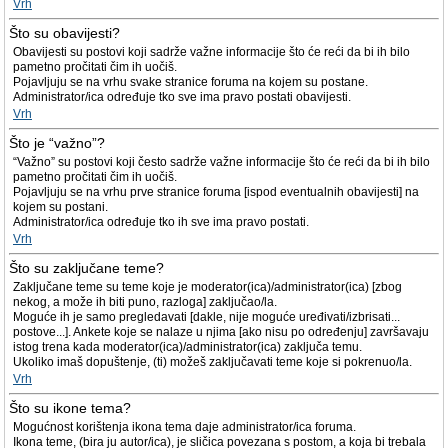
Vrh
Što su obavijesti?
Obavijesti su postovi koji sadrže važne informacije što će reći da bi ih bilo
pametno pročitati čim ih uočiš.
Pojavljuju se na vrhu svake stranice foruma na kojem su postane.
Administrator/ica određuje tko sve ima pravo postati obavijesti.
Vrh
Što je “važno”?
“Važno” su postovi koji često sadrže važne informacije što će reći da bi ih bilo
pametno pročitati čim ih uočiš.
Pojavljuju se na vrhu prve stranice foruma [ispod eventualnih obavijesti] na
kojem su postani.
Administrator/ica određuje tko ih sve ima pravo postati.
Vrh
Što su zaključane teme?
Zaključane teme su teme koje je moderator(ica)/administrator(ica) [zbog
nekog, a može ih biti puno, razloga] zaključao/la.
Moguće ih je samo pregledavati [dakle, nije moguće uređivati/izbrisati...
postove...]. Ankete koje se nalaze u njima [ako nisu po određenju] završavaju
istog trena kada moderator(ica)/administrator(ica) zaključa temu.
Ukoliko imaš dopuštenje, (ti) možeš zaključavati teme koje si pokrenuo/la.
Vrh
Što su ikone tema?
Mogućnost korištenja ikona tema daje administrator/ica foruma.
Ikona teme, (bira ju autor/ica), je sličica povezana s postom, a koja bi trebala