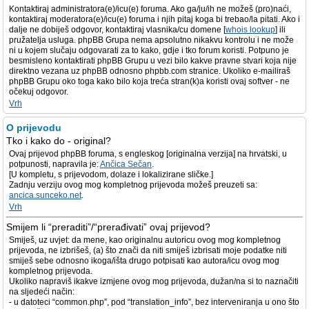
Kontaktiraj administratora(e)/icu(e) foruma. Ako ga/ju/ih ne možeš (pro)naći,
kontaktiraj moderatora(e)/icu(e) foruma i njih pitaj koga bi trebao/la pitati. Ako i
dalje ne dobiješ odgovor, kontaktiraj vlasnika/cu domene [
whois lookup
] ili
pružatelja usluga. phpBB Grupa nema apsolutno nikakvu kontrolu i ne može
ni u kojem slučaju odgovarati za to kako, gdje i tko forum koristi. Potpuno je
besmisleno kontaktirati phpBB Grupu u vezi bilo kakve pravne stvari koja nije
direktno vezana uz phpBB odnosno phpbb.com stranice. Ukoliko e-mailiraš
phpBB Grupu oko toga kako bilo koja treća stran(k)a koristi ovaj softver - ne
očekuj odgovor.
Vrh
O prijevodu
Tko i kako do - original?
Ovaj prijevod phpBB foruma, s engleskog [originalna verzija] na hrvatski, u
potpunosti, napravila je:
Ančica Sečan
.
[U kompletu, s prijevodom, dolaze i lokalizirane sličke.]
Zadnju verziju ovog mog kompletnog prijevoda možeš preuzeti sa:
ancica.sunceko.net
.
Vrh
Smijem li “preraditi”/“prerađivati” ovaj prijevod?
Smiješ, uz uvjet: da mene, kao originalnu autoricu ovog mog kompletnog
prijevoda, ne izbrišeš, (a) što znači da niti smiješ izbrisati moje podatke niti
smiješ sebe odnosno ikoga/išta drugo potpisati kao autora/icu ovog mog
kompletnog prijevoda.
Ukoliko napraviš ikakve izmjene ovog mog prijevoda, dužan/na si to naznačiti
na sljedeći način:
- u datoteci “common.php”, pod “translation_info”, bez interveniranja u ono što