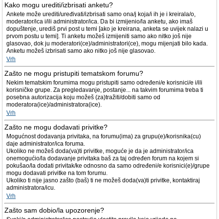
Kako mogu urediti/izbrisati anketu?
Ankete može urediti/uređivati/izbrisati samo ona/j koja/i ih je i kreirala/o,
moderator/ica i/ili administrator/ica. Da bi izmijenio/la anketu, ako imaš
dopuštenje, urediš prvi post u temi [ako je kreirana, anketa se uvijek nalazi u
prvom postu u temi]. Ti anketu možeš izmijeniti samo ako nitko još nije
glasovao, dok ju moderatori(ce)/administratori(ce), mogu mijenjati bilo kada.
Anketu možeš izbrisati samo ako nitko još nije glasovao.
Vrh
Zašto ne mogu pristupiti tematskom forumu?
Nekim tematskim forumima mogu pristupiti samo određeni/e korisnici/e i/ili
korisničke grupe. Za pregledavanje, postanje... na takvim forumima treba ti
posebna autorizacija koju možeš (za)tražiti/dobiti samo od
moderatora(ice)/administratora(ice).
Vrh
Zašto ne mogu dodavati privitke?
Mogućnost dodavanja privitaka, na forumu(ima) za grupu(e)/korisnika(cu)
daje administrator/ica foruma.
Ukoliko ne možeš doda(va)ti privitke, moguće je da je administrator/ica
onemogućio/la dodavanje privitaka baš za taj određen forum na kojem si
pokušao/la dodati privitak/ke odnosno da samo određeni/e korisnici(e)/grupe
mogu dodavati privitke na tom forumu.
Ukoliko ti nije jasno zašto (baš) ti ne možeš doda(va)ti privitke, kontaktiraj
administratora/icu.
Vrh
Zašto sam dobio/la upozorenje?