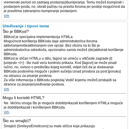
vremenski period od zadnjeg posta(nja)/bumpiranja. Temu možeš bumpirati i
postanjem posta, no, obrati pažnju na pravila foruma jer postoji mogućnost da
je pravilima zabranjeno bumpiranje postanjem.
Vrh
Uređivanje i tipovi tema
Što je BBKod?
BBKod je specijalna implementacija HTMLa.
Mogućnost korištenja BBKoda daje administrator/ica foruma
aktiviranjem/deaktiviranjem ove opcije. Bez obzira na to što je
administrator/ica odredio/la, opcionalno sam/a možeš (de)aktivirati korištenje
BBKoda.
BBKod je sličan HTMLu u stilu; tagovi se umeću u vitičaste zagrade [i]
[umjesto <i>] - što nudi veću kontrolu prikaza. Kod [tagovi] se može pisati
ručno, no, ovisno o predlošku kojeg koristiš, vidjet ćeš da je dodavanje
BBKoda postovima moguće i putem sučelja iznad prostora za post [poruku]
na obrascu za pisanje postova.
Za više informacija o BBKodu pogledaj Vodič kojemu možeš pristupiti sa
stranice za pisanje/uređivanje postova.
Vrh
Mogu li koristiti HTML?
Ne. Većinu onoga što je moguće dobiti/prikazati korištenjem HTMLa moguće
je dobiti/prikazati i korištenjem BBKoda.
Vrh
Što su smajlići?
Smajlići [Smileys/Emoticons] su male sličice koje
prikazuju