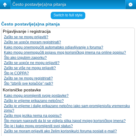
Često postavlje(a)na pitanja
Switch to full style
Često postavlje(a)na pitanja
Prijavljivanje i registracija
Zašto se ne mogu prijaviti?
Zašto se uopće moram registrirati?
Kako mogu onemogućiti automatsko odjavljivanje s foruma?
Kako mogu onemogućiti pojavu mog korisničkog imena na online popisu?
Što ako izgubim zaporku?
Zašto se uopće ne mogu prijaviti?
Zašto se više ne mogu prijaviti?
Što je COPPA?
Zašto se ne mogu registrirati?
Što “Izbriši sve kolačiće” radi?
Korisničke postavke
Kako mogu promijeniti svoje postavke?
Zašto je vrijeme prikazano netočno?
Zašto je vrijeme i dalje prikazano netočno iako sam promijenio/la vremensku
zonu?
Zašto mog jezika nema na popisu?
Što moram napraviti da bi se vidjela slika ispod mojeg korisničkog imena?
Što je i kako mogu promijeniti svoj status?
Zašto se moram prijaviti ako želim korisniku/ci foruma poslati e-mail?