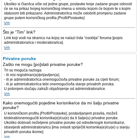
Ukoliko si član/ica više od jedne grupe, postavke tvoje zadane grupe odnosit
će se na prikaz tvojeg korisničkog imena u smislu kojom će bojom te s kojim
statusom biti prikazano. Administrator/ica može odobriti promjenu zadane
grupe putem korisničkog profila
[Profil/Postavke]
.
Vrh
Što je “Tim” link?
Link koji vodi na stranicu na kojoj se nalazi lista “osoblja” foruma [popis
administratora/ica i moderatora/ica].
Vrh
Privatne poruke
Zašto ne mogu [po]slati privatne poruke?
Tri su moguća razloga:
- ili nisi registriran(a)/prijavljen(a);
- ili je administrator/ica onemogućio/la privatne poruke za cijeli forum;
- ili je administrator/ica tebi onemogućio/la slanje privatnih poruka.
U potonjem slučaju zatraži objašnjenje od administratora/ice.
Vrh
Kako onemogućiti pojedine korisnike/ce da mi šalju privatne
poruke?
U korisničkom profilu
[Profil/Postavke]
, postavljanjem pravila, možeš
blokirati/onemogućiti korisnika(e)/cu(e) da ti šalje(u) privatne poruke.
Ukoliko dobivaš neželjene privatne poruke od određenog/e korisnika/ce,
obavijesti administratora/icu [ima ovlasti spriječiti korisnika(e)/cu(e) u slanju
privatnih poruka ikome].
Vrh