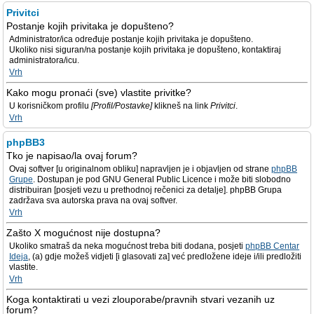
Privitci
Postanje kojih privitaka je dopušteno?
Administrator/ica određuje postanje kojih privitaka je dopušteno.
Ukoliko nisi siguran/na postanje kojih privitaka je dopušteno, kontaktiraj
administratora/icu.
Vrh
Kako mogu pronaći (sve) vlastite privitke?
U korisničkom profilu
[Profil/Postavke]
klikneš na link
Privitci
.
Vrh
phpBB3
Tko je napisao/la ovaj forum?
Ovaj softver [u originalnom obliku] napravljen je i objavljen od strane
phpBB
Grupe
. Dostupan je pod GNU General Public Licence i može biti slobodno
distribuiran [posjeti vezu u prethodnoj rečenici za detalje]. phpBB Grupa
zadržava sva autorska prava na ovaj softver.
Vrh
Zašto X mogućnost nije dostupna?
Ukoliko smatraš da neka mogućnost treba biti dodana, posjeti
phpBB Centar
Ideja
, (a) gdje možeš vidjeti [i glasovati za] već predložene ideje i/ili predložiti
vlastite.
Vrh
Koga kontaktirati u vezi zlouporabe/pravnih stvari vezanih uz
forum?