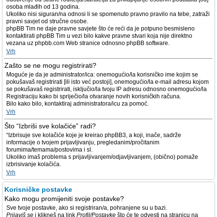
osoba mlađih od 13 godina.
Ukoliko nisi siguran/na odnosi li se spomenuto pravno pravilo na tebe, zatraži
pravni savjet od stručne osobe.
phpBB Tim ne daje pravne savjete što će reći da je potpuno besmisleno
kontaktirati phpBB Tim u vezi bilo kakve pravne stvari koja nije direktno
vezana uz phpbb.com Web stranice odnosno phpBB software.
Vrh
Zašto se ne mogu registrirati?
Moguće je da je administrator/ica: onemogućio/la korisničko ime kojim se
pokušavaš registrirati [ili isto već postoji], onemogućio/la e-mail adresu kojom
se pokušavaš registrirati, isključio/la tvoju IP adresu odnosno onemogućio/la
Registraciju kako bi spriječio/la otvaranje novih korisničkih računa.
Bilo kako bilo, kontaktiraj administratora/icu za pomoć.
Vrh
Što “Izbriši sve kolačiće” radi?
“Izbrisuje sve kolačiće koje je kreirao phpBB3, a koji, inače, sadrže
informacije o tvojem prijavljivanju, pregledanim/pročitanim
forumima/temama/postovima i sl.
Ukoliko imaš problema s prijavljivanjem/odjavljivanjem, (obično) pomaže
izbrisivanje kolačića.
Vrh
Korisničke postavke
Kako mogu promijeniti svoje postavke?
Sve tvoje postavke, ako si registriran/a, pohranjene su u bazi.
Prijaviš se
i klikneš na link
Profil/Postavke
što će te odvesti na stranicu na