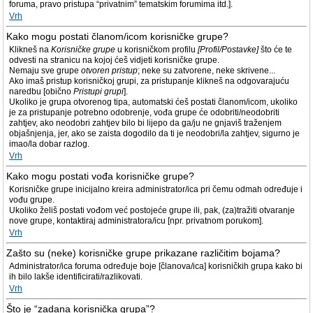
foruma, pravo pristupa “privatnim” tematskim forumima itd.].
Vrh
Kako mogu postati članom/icom korisničke grupe?
Klikneš na
Korisničke grupe
u korisničkom profilu
[Profil/Postavke]
što će te
odvesti na stranicu na kojoj ćeš vidjeti korisničke grupe.
Nemaju sve grupe
otvoren pristup
; neke su zatvorene, neke skrivene...
Ako imaš pristup korisničkoj grupi, za pristupanje klikneš na odgovarajuću
naredbu [obično
Pristupi grupi
].
Ukoliko je grupa otvorenog tipa, automatski ćeš postati članom/icom, ukoliko
je za pristupanje potrebno odobrenje, vođa grupe će odobriti/neodobriti
zahtjev, ako neodobri zahtjev bilo bi lijepo da ga/ju ne gnjaviš traženjem
objašnjenja, jer, ako se zaista dogodilo da ti je neodobri/la zahtjev, sigurno je
imao/la dobar razlog.
Vrh
Kako mogu postati vođa korisničke grupe?
Korisničke grupe inicijalno kreira administrator/ica pri čemu odmah određuje i
vođu grupe.
Ukoliko želiš postati vođom već postojeće grupe ili, pak, (za)tražiti otvaranje
nove grupe, kontaktiraj administratora/icu [npr. privatnom porukom].
Vrh
Zašto su (neke) korisničke grupe prikazane različitim bojama?
Administrator/ica foruma određuje boje [članova/ica] korisničkih grupa kako bi
ih bilo lakše identificirati/razlikovati.
Vrh
Što je “zadana korisnička grupa”?