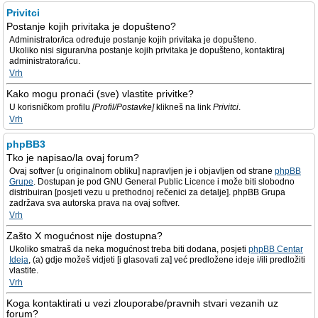
Privitci
Postanje kojih privitaka je dopušteno?
Administrator/ica određuje postanje kojih privitaka je dopušteno.
Ukoliko nisi siguran/na postanje kojih privitaka je dopušteno, kontaktiraj
administratora/icu.
Vrh
Kako mogu pronaći (sve) vlastite privitke?
U korisničkom profilu
[Profil/Postavke]
klikneš na link
Privitci
.
Vrh
phpBB3
Tko je napisao/la ovaj forum?
Ovaj softver [u originalnom obliku] napravljen je i objavljen od strane
phpBB
Grupe
. Dostupan je pod GNU General Public Licence i može biti slobodno
distribuiran [posjeti vezu u prethodnoj rečenici za detalje]. phpBB Grupa
zadržava sva autorska prava na ovaj softver.
Vrh
Zašto X mogućnost nije dostupna?
Ukoliko smatraš da neka mogućnost treba biti dodana, posjeti
phpBB Centar
Ideja
, (a) gdje možeš vidjeti [i glasovati za] već predložene ideje i/ili predložiti
vlastite.
Vrh
Koga kontaktirati u vezi zlouporabe/pravnih stvari vezanih uz
forum?