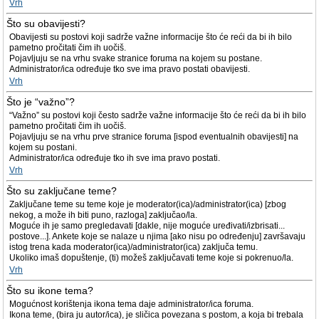
Vrh
Što su obavijesti?
Obavijesti su postovi koji sadrže važne informacije što će reći da bi ih bilo
pametno pročitati čim ih uočiš.
Pojavljuju se na vrhu svake stranice foruma na kojem su postane.
Administrator/ica određuje tko sve ima pravo postati obavijesti.
Vrh
Što je “važno”?
“Važno” su postovi koji često sadrže važne informacije što će reći da bi ih bilo
pametno pročitati čim ih uočiš.
Pojavljuju se na vrhu prve stranice foruma [ispod eventualnih obavijesti] na
kojem su postani.
Administrator/ica određuje tko ih sve ima pravo postati.
Vrh
Što su zaključane teme?
Zaključane teme su teme koje je moderator(ica)/administrator(ica) [zbog
nekog, a može ih biti puno, razloga] zaključao/la.
Moguće ih je samo pregledavati [dakle, nije moguće uređivati/izbrisati...
postove...]. Ankete koje se nalaze u njima [ako nisu po određenju] završavaju
istog trena kada moderator(ica)/administrator(ica) zaključa temu.
Ukoliko imaš dopuštenje, (ti) možeš zaključavati teme koje si pokrenuo/la.
Vrh
Što su ikone tema?
Mogućnost korištenja ikona tema daje administrator/ica foruma.
Ikona teme, (bira ju autor/ica), je sličica povezana s postom, a koja bi trebala