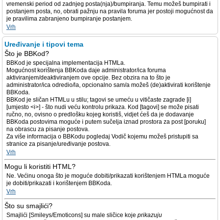
vremenski period od zadnjeg posta(nja)/bumpiranja. Temu možeš bumpirati i
postanjem posta, no, obrati pažnju na pravila foruma jer postoji mogućnost da
je pravilima zabranjeno bumpiranje postanjem.
Vrh
Uređivanje i tipovi tema
Što je BBKod?
BBKod je specijalna implementacija HTMLa.
Mogućnost korištenja BBKoda daje administrator/ica foruma
aktiviranjem/deaktiviranjem ove opcije. Bez obzira na to što je
administrator/ica odredio/la, opcionalno sam/a možeš (de)aktivirati korištenje
BBKoda.
BBKod je sličan HTMLu u stilu; tagovi se umeću u vitičaste zagrade [i]
[umjesto <i>] - što nudi veću kontrolu prikaza. Kod [tagovi] se može pisati
ručno, no, ovisno o predlošku kojeg koristiš, vidjet ćeš da je dodavanje
BBKoda postovima moguće i putem sučelja iznad prostora za post [poruku]
na obrascu za pisanje postova.
Za više informacija o BBKodu pogledaj Vodič kojemu možeš pristupiti sa
stranice za pisanje/uređivanje postova.
Vrh
Mogu li koristiti HTML?
Ne. Većinu onoga što je moguće dobiti/prikazati korištenjem HTMLa moguće
je dobiti/prikazati i korištenjem BBKoda.
Vrh
Što su smajlići?
Smajlići [Smileys/Emoticons] su male sličice koje
prikazuju