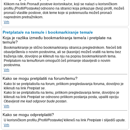
Klikom na link
Pronađi postove korisnika/ce
, koji se nalazi u korisničkom
profilu
[Profil/Postavke]
odnosno na stranici koja prikazuje (tvoj) profil, možeš
pronaći vlastite postove, dok teme koje si pokrenuo/la možeš pronaći
naprednim pretražnikom.
Vrh
Pretplata/e na temu/e i bookmarkiranje tema/e
Koja je razlika između bookmarkiranja teme/a i pretplate na
temu/e?
Bookmarkiranje je slično bookmarkiranju stranica preglednikom. Nećeš biti
obaviješten/a o novim postovima, ali se (kasnije) možeš vratiti na temu bez
traženja iste, dovoljno je kliknuti na nju na popisu bookmarkiranih tema.
Pretplatom na temu/forum omogućit ćeš primanje obavijesti o novim
postovima.
Vrh
Kako se mogu pretplatiti na forum/temu?
Kako bi se pretplatio/la na forum, prilikom pregledavanja foruma, dovoljno je
kliknuti na link
Pretplati se
.
Kako bi se pretplatio/la na temu, prilikom pregledavanja teme, dovoljno je
kliknuti na link
Pretplati se
odnosno prilikom postanja posta, upaliti opciju
Obavijesti me kad odgovor bude postan
.
Vrh
Kako se mogu odpretplatiti?
U korisničkom profilu
[Profil/Postavke]
klikneš na link
Pretplate
i slijediš upute.
Vrh