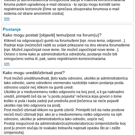
Ukoliko je administrator/ica omogućio/la slanje e-mailova korisnicima/ama
foruma putem ugrađenog e-mail obrasca - tu opciju mogu koristiti samo
registrirani/e korisnici/e [čime se sprečava zlouporaba forumova e-mail
sistema od strane anonimnih osoba].
Vrh
Postanje
Kako mogu postati [objaviti] temu/post na forum(u)?
Klikneš na odgovarajući gumb na forumu/temi [npr.
nova tema
,
odgovori
...].
Radnje koje (ne)možeš raditi su uvijek prikazane na dnu ekrana foruma/teme
[npr.
Možeš započinjati nove teme
,
Ne možeš započinjati nove teme
...].
Ovisno o tome kako je administrator/ica odredio/la, postanje može biti
omogućeno svima ili, pak, samo registriranim korisnicima/ama.
Vrh
Kako mogu urediti/izbrisati post?
Post možeš urediti/uređivati, [bilo kada odnosno, ukoliko je administrator/ica
tako odredio, samo određeno vremensko razdoblje nakon postanja posta
odnosno uopće ne], klikom na gumb
uredi
.
Ukoliko je u međuvremenu netko odgovorio na tvoj post, a ti ga naknadno
urediš, primijetit ćeš da se “u postu pojavila” rečenica koja govori o tome
koliko si puta i kada zadnji put uredio/la post [rečenica se neće pojaviti
ukoliko nije bilo odgovora na post].
Post možeš izbrisati klikom na gumb
izbriši
. Primijetit ćeš da neke postove
nećeš moći izbrisati [npr. ako je u međuvremenu netko odgovorio na njih
odnosno, ukoliko je administrator/ica tako odredio, uopće ne].
Postoji mogućnost da administrator(ica)/moderator(ica) izmijeni/izbriše tvoj
post [u prvom slučaju bi svakako trebao/la napisati opasku što je i zašto
izmijenio/la].