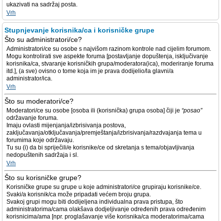
ukazivati na sadržaj posta.
Vrh
Stupnjevanje korisnika/ca i korisničke grupe
Što su administratori/ce?
Administratori/ce su osobe s najvišom razinom kontrole nad cijelim forumom.
Mogu kontrolirati sve aspekte foruma [postavljanje dopuštenja, isključivanje
korisnika/ca, stvaranje korisničkih grupa/moderatora(ica), moderiranje foruma
itd.], (a sve) ovisno o tome koja im je prava dodijelio/la glavni/a
administrator/ica.
Vrh
Što su moderatori/ce?
Moderatori/ce su osobe [osoba ili (korisnička) grupa osoba] čiji je
“posao”
održavanje foruma.
Imaju ovlasti mijenjanja/izbrisivanja postova,
zaključavanja/otključavanja/premještanja/izbrisivanja/razdvajanja tema u
forumima koje održavaju.
Tu su (i) da bi spriječili/e korisnike/ce od skretanja s tema/objavljivanja
nedopuštenih sadržaja i sl.
Vrh
Što su korisničke grupe?
Korisničke grupe su grupe u koje administratori/ce grupiraju korisnike/ce.
Svaki/a korisnik/ca može pripadati većem broju grupa.
Svakoj grupi mogu biti dodijeljena individualna prava pristupa, što
administratorima/cama olakšava dodjeljivanje određenih prava određenim
korisnicima/ama [npr. proglašavanje više korisnika/ca moderatorima/cama