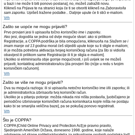
u bazi i ne može ti biti ponovo poslana], no, možeš zatražiti novu.
Klikneš na
Prijava
te na stranici koja će ti se otvoriti klikneš na
Zaboravio/la
sam zaporku
. Upišeš tražene podatke... Daljnje upute će ti stići e-mailom.
Vrh
Zašto se uopće ne mogu prijaviti?
Prvo provjeri jesi li upisao/la točno
korisničko ime
i
zaporku
.
Ako jesi, dogodila se jedna od dvije moguće stvari: ako si prilikom
Registracije, a COPPA podrška je bila omogućena, kliknuo/la na
Slažem se i
imam manje od 13 godina
morat ćeš slijediti upute koje su ti stigle e-mailom;
ili je možda potrebna aktivacija tvojeg korisničkog računa [za što si vidio/la
obavijest ili prilikom same Registracije ili ti je stigla e-mailom].
Ukoliko si eliminirao/la obje gornje mogućnosti, i još uvijek se ne možeš
prijaviti, kontaktiraj administratora/icu [da provjeri što (ni)je u redu s tvojim
korisničkim računom].
Vrh
Zašto se više ne mogu prijaviti?
Dva su moguća razloga: ili si upisao/la
netočno
korisničko ime i/ili zaporku; ili
je administrator/ica
izbrisao/la
tvoj korisnički račun.
Ukoliko je u pitanju potonje: možda nikada nisi ništa postao/la, [uobičajeno je
periodično izbrisivanje korisničkih računa korisnika/ca koji/e ništa ne postaju
kako bi se smanjila veličina baze], pa se pokušaj ponovo registrirati.
Vrh
Što je COPPA?
COPPA [Child Online Privacy and Protection Act] je pravno pravilo,
Sjedinjenih Američkih Država, doneseno 1998. godine, koje nalaže
odobrenje od strane roditelja/staratelja za prikupljanje osobnih podataka [od]