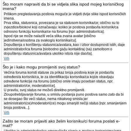
Što moram napraviti da bi se vidjela slika ispod mojeg korisničkog
imena?
Prilikom pregledavanja postova moguće je vidjeti dvije slike ispod korisničkih
imena.
Prva slika, statusnica, povezana je sa statusom korisnika/ce; obično su to
zvjezdice/blokovi koji označavaju: koliko je postova postao/la korisnik/ca
odnosno funkciju korisnika/ce na forumu [npr. administrator/ica].
Ispod nje se može nalaziti veća slika zvana avatar [obično
jedinstvena/osobna za svakog/u korisnika/cu].
Dopuštenja o korištenju statusnica/avatara, kao i izbor dostupnosti istih, daje
administrator/ica foruma [slobodno ga/ju kontaktiraj (sa) zamolbom o
dopuštenju statusnica/avatara ukoliko isto/a nije dao/la].
Vrh
Što je i kako mogu promijeniti svoj status?
Većina foruma koristi statuse za prikaz broja postova koje je postao/la
određeni/a korisnik/ca, te za identifikaciju korisnika/ca koji/e obavljaju
određene funkcije na forumu [obično oni/e imaju poseban status, npr.
administratori/ce, moderatori/ce].
U pravilu, svoj status ne možeš direktno promijeniti.
Zloupotrebljavanje foruma, u smislu postanja puno postova samo zato da bi
se dosegao što veći status, nema nikakvog smisla jer
administratori(ce)/moderatori(ce) mogu
smanjiti
nečiji status [npr. smanjenjem
broja postova...].
Vrh
Zašto se moram prijaviti ako želim korisniku/ci foruma poslati e-
mail?