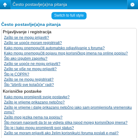
Često postavlje(a)na pitanja
Switch to full style
Često postavlje(a)na pitanja
Prijavljivanje i registracija
Zašto se ne mogu prijaviti?
Zašto se uopće moram registrirati?
Kako mogu onemogućiti automatsko odjavljivanje s foruma?
Kako mogu onemogućiti pojavu mog korisničkog imena na online popisu?
Što ako izgubim zaporku?
Zašto se uopće ne mogu prijaviti?
Zašto se više ne mogu prijaviti?
Što je COPPA?
Zašto se ne mogu registrirati?
Što “Izbriši sve kolačiće” radi?
Korisničke postavke
Kako mogu promijeniti svoje postavke?
Zašto je vrijeme prikazano netočno?
Zašto je vrijeme i dalje prikazano netočno iako sam promijenio/la vremensku
zonu?
Zašto mog jezika nema na popisu?
Što moram napraviti da bi se vidjela slika ispod mojeg korisničkog imena?
Što je i kako mogu promijeniti svoj status?
Zašto se moram prijaviti ako želim korisniku/ci foruma poslati e-mail?