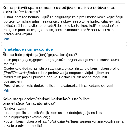
Kome prijaviti spam odnosno uvredljive e-mailove dobivene od
korisnika/ce foruma?
E-mail obrazac foruma uključuje osiguranje koje prati korisnike/ce koji/e šalju
poruke. E-mailiraj administratora/icu s obavijesti o tome [priloži čitav e-mail,
uključujući i zaglavlje - ono sadrži detalje o korisniku/ci koji/a je poslao/la e-
mail]. Po primitku tvojeg e-maila, administrator/ica može poduzeti (za to
predviđene) mjere.
Vrh
Prijatelji/ce i gnjavatori/ce
Što su liste prijatelja(ica)/gnjavatora(ica)?
Liste prijatelja(ica)/gnjavatora(ica) služe “organiziranju ostalih korisnika/ca
foruma”.
Osobe koje dodaš na listu prijatelja/ica bit će izlistane u korisničkom profilu
[Profil/Postavke]
kako bi bez pretraživanja mogao/la vidjeti njihov online
status te im poslati privatne poruke. Postovi i sl. tih osoba mogu biti
posvijetljeni.
Postovi osoba koje dodaš na listu gnjavatora/ica bit će zadano skriveni.
Vrh
Kako mogu dodati/izbrisati korisnika/cu na/s liste
prijatelja(ica)/gnjavatora(ica)?
Na dva načina:
- putem profila korisnika/ce [klikom na link dodaješ ga/ju na listu
prijatelja(ica)/gnjavatora(ica)];
- putem korisničkog profila
[Profil/Postavke]
[upisivanjem korisničkog/ih imena
u za to predviđeno polje].