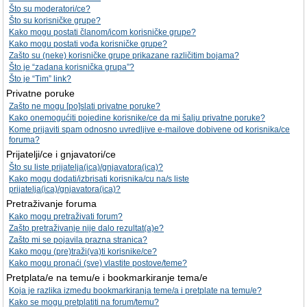
Što su moderatori/ce?
Što su korisničke grupe?
Kako mogu postati članom/icom korisničke grupe?
Kako mogu postati vođa korisničke grupe?
Zašto su (neke) korisničke grupe prikazane različitim bojama?
Što je “zadana korisnička grupa”?
Što je “Tim” link?
Privatne poruke
Zašto ne mogu [po]slati privatne poruke?
Kako onemogućiti pojedine korisnike/ce da mi šalju privatne poruke?
Kome prijaviti spam odnosno uvredljive e-mailove dobivene od korisnika/ce
foruma?
Prijatelji/ce i gnjavatori/ce
Što su liste prijatelja(ica)/gnjavatora(ica)?
Kako mogu dodati/izbrisati korisnika/cu na/s liste
prijatelja(ica)/gnjavatora(ica)?
Pretraživanje foruma
Kako mogu pretraživati forum?
Zašto pretraživanje nije dalo rezultat(a)e?
Zašto mi se pojavila prazna stranica?
Kako mogu (pre)traži(va)ti korisnike/ce?
Kako mogu pronaći (sve) vlastite postove/teme?
Pretplata/e na temu/e i bookmarkiranje tema/e
Koja je razlika između bookmarkiranja teme/a i pretplate na temu/e?
Kako se mogu pretplatiti na forum/temu?