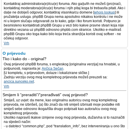
Kontaktiraj administratora(e)/icu(e) foruma. Ako ga/ju/ih ne možeš (pro)naći,
kontaktiraj moderatora(e)/icu(e) foruma i njih pitaj koga bi trebao/la pitati. Ako i
dalje ne dobiješ odgovor, kontaktiraj vlasnika/cu domene [
whois lookup
] ili
pružatelja usluga. phpBB Grupa nema apsolutno nikakvu kontrolu i ne može
ni u kojem slučaju odgovarati za to kako, gdje i tko forum koristi. Potpuno je
besmisleno kontaktirati phpBB Grupu u vezi bilo kakve pravne stvari koja nije
direktno vezana uz phpBB odnosno phpbb.com stranice. Ukoliko e-mailiraš
phpBB Grupu oko toga kako bilo koja treća stran(k)a koristi ovaj softver - ne
očekuj odgovor.
Vrh
O prijevodu
Tko i kako do - original?
Ovaj prijevod phpBB foruma, s engleskog [originalna verzija] na hrvatski, u
potpunosti, napravila je:
Ančica Sečan
.
[U kompletu, s prijevodom, dolaze i lokalizirane sličke.]
Zadnju verziju ovog mog kompletnog prijevoda možeš preuzeti sa:
ancica.sunceko.net
.
Vrh
Smijem li “preraditi”/“prerađivati” ovaj prijevod?
Smiješ, uz uvjet: da mene, kao originalnu autoricu ovog mog kompletnog
prijevoda, ne izbrišeš, (a) što znači da niti smiješ izbrisati moje podatke niti
smiješ sebe odnosno ikoga/išta drugo potpisati kao autora/icu ovog mog
kompletnog prijevoda.
Ukoliko napraviš ikakve izmjene ovog mog prijevoda, dužan/na si to naznačiti
na sljedeći način:
- u datoteci “common.php”, pod “translation_info”, bez interveniranja u ono što