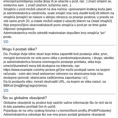
emocije/razmišljanja osobe [koja ih je
ubacila
u post, npr. :) znači smijem se,
sretan/na sam, :( znači plačem, tužan/na sam...].
Smajliće u post možeš
ubaciti
na dva načina: upisivanjem kratkog koda [ako
je administrator/ica odobrio/la, svaki smajlić ima svoj vlastiti kod] i/ili klikom na
smajlića [smajlići se nalaze u sklopu obrasca za pisanje postova; u pravilu se
vidi samo
prvih
20, a ostale možeš vidjeti (i
ubaciti
) klikom na
Ostali smajlići
].
Nije preporučljivo ubacivati/ubaciti puno smajlića u post jer se time gube
čitljivost i preglednost.
Administrator/ica može odrediti maksimalan dopušten broj smajlića “po”
postu.
Vrh
Mogu li postati slike?
Da. Postoje dvije bitne stvari koje treba zapamtiti kod postanja slika: prvo,
mnogi/e korisnici/e ne vole puno slika u postovima/porukama, i drugo, ukoliko
je administrator/ica foruma onemogućio postanje privitaka, slika koju
umećeš/umetneš mora biti dostupna na Internetu, npr.
https://www.example.com/my-picture.gif [ne može postojati samo na tvojem
računalu - osim ako imaš webserver odnosno na stranicama koje nisu
dostupne javnosti, stranicama zaštićenima zaporkama i sl.].
Da bi postao/la sliku: moraš obuhvatiti URL, na kojem se slika nalazi, sa
BBKod [img][/img] tago(vi)m(a).
Vrh
Što su globalne obavijesti?
Globalne obavijesti su postovi koji sadrže važne informacije što će reći da bi
ih bilo pametno pročitati čim ih uočiš.
Pojavljuju se na vrhu svakog foruma i u korisničkom profilu
[Profil/Postavke]
.
Administrator/ica određuje tko sve ima pravo postati globalne obavijesti.