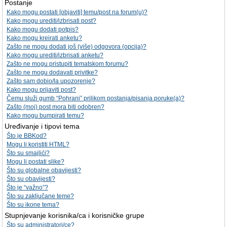
Postanje
Kako mogu postati [objaviti] temu/post na forum(u)?
Kako mogu urediti/izbrisati post?
Kako mogu dodati potpis?
Kako mogu kreirati anketu?
Zašto ne mogu dodati još (više) odgovora (opcija)?
Kako mogu urediti/izbrisati anketu?
Zašto ne mogu pristupiti tematskom forumu?
Zašto ne mogu dodavati privitke?
Zašto sam dobio/la upozorenje?
Kako mogu prijaviti post?
Čemu služi gumb “Pohrani” prilikom postanja/pisanja poruke(a)?
Zašto (moj) post mora biti odobren?
Kako mogu bumpirati temu?
Uređivanje i tipovi tema
Što je BBKod?
Mogu li koristiti HTML?
Što su smajlići?
Mogu li postati slike?
Što su globalne obavijesti?
Što su obavijesti?
Što je “važno”?
Što su zaključane teme?
Što su ikone tema?
Stupnjevanje korisnika/ca i korisničke grupe
Što su administratori/ce?