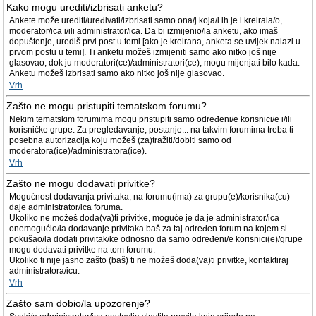
Kako mogu urediti/izbrisati anketu?
Ankete može urediti/uređivati/izbrisati samo ona/j koja/i ih je i kreirala/o,
moderator/ica i/ili administrator/ica. Da bi izmijenio/la anketu, ako imaš
dopuštenje, urediš prvi post u temi [ako je kreirana, anketa se uvijek nalazi u
prvom postu u temi]. Ti anketu možeš izmijeniti samo ako nitko još nije
glasovao, dok ju moderatori(ce)/administratori(ce), mogu mijenjati bilo kada.
Anketu možeš izbrisati samo ako nitko još nije glasovao.
Vrh
Zašto ne mogu pristupiti tematskom forumu?
Nekim tematskim forumima mogu pristupiti samo određeni/e korisnici/e i/ili
korisničke grupe. Za pregledavanje, postanje... na takvim forumima treba ti
posebna autorizacija koju možeš (za)tražiti/dobiti samo od
moderatora(ice)/administratora(ice).
Vrh
Zašto ne mogu dodavati privitke?
Mogućnost dodavanja privitaka, na forumu(ima) za grupu(e)/korisnika(cu)
daje administrator/ica foruma.
Ukoliko ne možeš doda(va)ti privitke, moguće je da je administrator/ica
onemogućio/la dodavanje privitaka baš za taj određen forum na kojem si
pokušao/la dodati privitak/ke odnosno da samo određeni/e korisnici(e)/grupe
mogu dodavati privitke na tom forumu.
Ukoliko ti nije jasno zašto (baš) ti ne možeš doda(va)ti privitke, kontaktiraj
administratora/icu.
Vrh
Zašto sam dobio/la upozorenje?