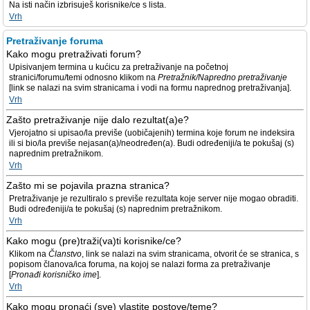
Na isti način izbrisuješ korisnike/ce s lista.
Vrh
Pretraživanje foruma
Kako mogu pretraživati forum?
Upisivanjem termina u kućicu za pretraživanje na početnoj
stranici/forumu/temi odnosno klikom na
Pretražnik/Napredno pretraživanje
[link se nalazi na svim stranicama i vodi na formu naprednog pretraživanja].
Vrh
Zašto pretraživanje nije dalo rezultat(a)e?
Vjerojatno si upisao/la previše (uobičajenih) termina koje forum ne indeksira
ili si bio/la previše nejasan(a)/neodređen(a). Budi određeniji/a te pokušaj (s)
naprednim pretražnikom.
Vrh
Zašto mi se pojavila prazna stranica?
Pretraživanje je rezultiralo s previše rezultata koje server nije mogao obraditi.
Budi određeniji/a te pokušaj (s) naprednim pretražnikom.
Vrh
Kako mogu (pre)traži(va)ti korisnike/ce?
Klikom na
Članstvo
, link se nalazi na svim stranicama, otvorit će se stranica, s
popisom članova/ica foruma, na kojoj se nalazi forma za pretraživanje
[
Pronađi korisničko ime
].
Vrh
Kako mogu pronaći (sve) vlastite postove/teme?