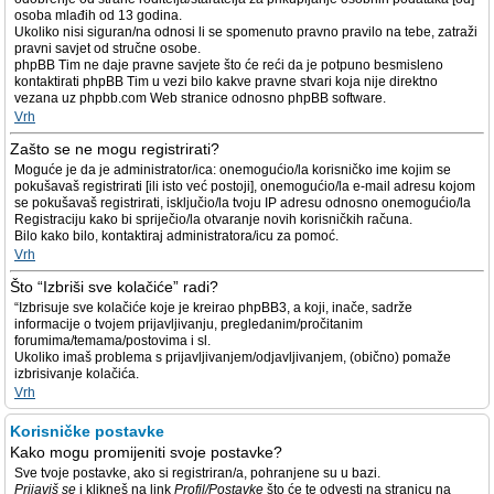
osoba mlađih od 13 godina.
Ukoliko nisi siguran/na odnosi li se spomenuto pravno pravilo na tebe, zatraži
pravni savjet od stručne osobe.
phpBB Tim ne daje pravne savjete što će reći da je potpuno besmisleno
kontaktirati phpBB Tim u vezi bilo kakve pravne stvari koja nije direktno
vezana uz phpbb.com Web stranice odnosno phpBB software.
Vrh
Zašto se ne mogu registrirati?
Moguće je da je administrator/ica: onemogućio/la korisničko ime kojim se
pokušavaš registrirati [ili isto već postoji], onemogućio/la e-mail adresu kojom
se pokušavaš registrirati, isključio/la tvoju IP adresu odnosno onemogućio/la
Registraciju kako bi spriječio/la otvaranje novih korisničkih računa.
Bilo kako bilo, kontaktiraj administratora/icu za pomoć.
Vrh
Što “Izbriši sve kolačiće” radi?
“Izbrisuje sve kolačiće koje je kreirao phpBB3, a koji, inače, sadrže
informacije o tvojem prijavljivanju, pregledanim/pročitanim
forumima/temama/postovima i sl.
Ukoliko imaš problema s prijavljivanjem/odjavljivanjem, (obično) pomaže
izbrisivanje kolačića.
Vrh
Korisničke postavke
Kako mogu promijeniti svoje postavke?
Sve tvoje postavke, ako si registriran/a, pohranjene su u bazi.
Prijaviš se
i klikneš na link
Profil/Postavke
što će te odvesti na stranicu na