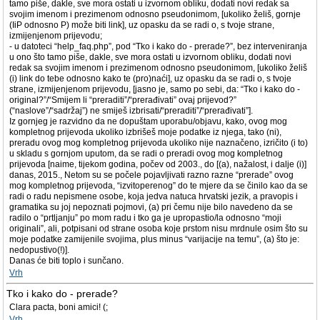
tamo piše, dakle, sve mora ostati u izvornom obliku, dodati novi redak sa
svojim imenom i prezimenom odnosno pseudonimom, [ukoliko želiš, gornje
(IiP odnosno P) može biti link], uz opasku da se radi o, s tvoje strane,
izmijenjenom prijevodu;
- u datoteci “help_faq.php”, pod “Tko i kako do - prerade?”, bez interveniranja
u ono što tamo piše, dakle, sve mora ostati u izvornom obliku, dodati novi
redak sa svojim imenom i prezimenom odnosno pseudonimom, [ukoliko želiš
(i) link do tebe odnosno kako te (pro)naći], uz opasku da se radi o, s tvoje
strane, izmijenjenom prijevodu, [jasno je, samo po sebi, da: “Tko i kako do -
original?”/“Smijem li “preraditi”/“prerađivati” ovaj prijevod?”
(“naslove”/“sadržaj”) ne smiješ izbrisati/“preraditi”/“prerađivati”].
Iz gornjeg je razvidno da ne dopuštam uporabu/objavu, kako, ovog mog
kompletnog prijevoda ukoliko izbrišeš moje podatke iz njega, tako (ni),
preradu ovog mog kompletnog prijevoda ukoliko nije naznačeno, izričito (i to)
u skladu s gornjom uputom, da se radi o preradi ovog mog kompletnog
prijevoda [naime, tijekom godina, počev od 2003., do [(a), nažalost, i dalje (i)]
danas, 2015., Netom su se počele pojavljivati razno razne “prerade” ovog
mog kompletnog prijevoda, “izvitoperenog” do te mjere da se činilo kao da se
radi o radu nepismene osobe, koja jedva natuca hrvatski jezik, a pravopis i
gramatika su joj nepoznati pojmovi, (a) pri čemu nije bilo navedeno da se
radilo o “prtljanju” po mom radu i tko ga je upropastio/la odnosno “moji
originali”, ali, potpisani od strane osoba koje prstom nisu mrdnule osim što su
moje podatke zamijenile svojima, plus minus “varijacije na temu”, (a) što je:
nedopustivo(!)].
Danas će biti toplo i sunčano.
Vrh
Tko i kako do - prerade?
Clara pacta, boni amici! (;
Vrh