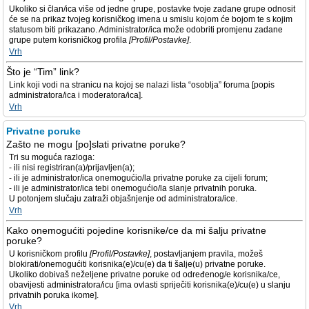
Ukoliko si član/ica više od jedne grupe, postavke tvoje zadane grupe odnosit
će se na prikaz tvojeg korisničkog imena u smislu kojom će bojom te s kojim
statusom biti prikazano. Administrator/ica može odobriti promjenu zadane
grupe putem korisničkog profila
[Profil/Postavke]
.
Vrh
Što je “Tim” link?
Link koji vodi na stranicu na kojoj se nalazi lista “osoblja” foruma [popis
administratora/ica i moderatora/ica].
Vrh
Privatne poruke
Zašto ne mogu [po]slati privatne poruke?
Tri su moguća razloga:
- ili nisi registriran(a)/prijavljen(a);
- ili je administrator/ica onemogućio/la privatne poruke za cijeli forum;
- ili je administrator/ica tebi onemogućio/la slanje privatnih poruka.
U potonjem slučaju zatraži objašnjenje od administratora/ice.
Vrh
Kako onemogućiti pojedine korisnike/ce da mi šalju privatne
poruke?
U korisničkom profilu
[Profil/Postavke]
, postavljanjem pravila, možeš
blokirati/onemogućiti korisnika(e)/cu(e) da ti šalje(u) privatne poruke.
Ukoliko dobivaš neželjene privatne poruke od određenog/e korisnika/ce,
obavijesti administratora/icu [ima ovlasti spriječiti korisnika(e)/cu(e) u slanju
privatnih poruka ikome].
Vrh