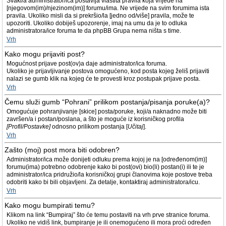
Svaki/a administrator/ica postavlja vlastita pravila koja vrijede na
[njegovom(im)/njezinom(im)] forumu/ima. Ne vrijede na svim forumima ista
pravila. Ukoliko misli da si prekršio/la [jedno od/više] pravila, može te
upozoriti. Ukoliko dobiješ upozorenje, imaj na umu da je to odluka
administratora/ice foruma te da phpBB Grupa nema ništa s time.
Vrh
Kako mogu prijaviti post?
Mogućnost prijave post(ov)a daje administrator/ica foruma.
Ukoliko je prijavljivanje postova omogućeno, kod posta kojeg želiš prijaviti
nalazi se gumb klik na kojeg će te provesti kroz postupak prijave posta.
Vrh
Čemu služi gumb “Pohrani” prilikom postanja/pisanja poruke(a)?
Omogućuje pohranjivanje [skice] posta/poruke, koji/a naknadno može biti
završen/a i postan/poslana, a što je moguće iz korisničkog profila
[Profil/Postavke]
odnosno prilikom postanja [
Učitaj
].
Vrh
Zašto (moj) post mora biti odobren?
Administrator/ica može donijeti odluku prema kojoj je na [određenom(im)]
forumu(ima) potrebno odobrenje kako bi post(ovi) bio(li) postan(i) ili te je
administrator/ica pridružio/la korisničkoj grupi članovima koje postove treba
odobriti kako bi bili objavljeni. Za detalje, kontaktiraj administratora/icu.
Vrh
Kako mogu bumpirati temu?
Klikom na link “Bumpiraj” što će temu postaviti na vrh prve stranice foruma.
Ukoliko ne vidiš link, bumpiranje je ili onemogućeno ili mora proći određen