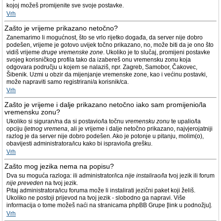
kojoj možeš promijenite sve svoje postavke.
Vrh
Zašto je vrijeme prikazano netočno?
Zanemarimo li mogućnost, što se vrlo rijetko događa, da server nije dobro
podešen, vrijeme je gotovo uvijek točno prikazano, no, može biti da je ono što
vidiš vrijeme
druge vremenske zone
. Ukoliko je to slučaj, promijeni postavke
svojeg korisničkog profila tako da izabereš onu vremensku zonu koja
odgovara području u kojem se nalaziš, npr. Zagreb, Samobor, Čakovec,
Šibenik. Uzmi u obzir da mijenjanje vremenske zone, kao i većinu postavki,
može napraviti samo registrirani/a korisnik/ca.
Vrh
Zašto je vrijeme i dalje prikazano netočno iako sam promijenio/la
vremensku zonu?
Ukoliko si siguran/na da si postavio/la točnu
vremensku zonu
te upalio/la
opciju
ljetnog vremena
, ali je vrijeme i dalje netočno prikazano, najvjerojatniji
razlog je da server nije dobro podešen. Ako je potonje u pitanju, molim(o),
obavijesti administratora/icu kako bi ispravio/la grešku.
Vrh
Zašto mog jezika nema na popisu?
Dva su moguća razloga: ili administrator/ica
nije instalirao/la
tvoj jezik ili forum
nije preveden
na tvoj jezik.
Pitaj administratora/icu foruma može li instalirati jezični paket koji želiš.
Ukoliko ne postoji prijevod na tvoj jezik - slobodno ga napravi. Više
informacija o tome možeš naći na stranicama phpBB Grupe [link u podnožju].
Vrh