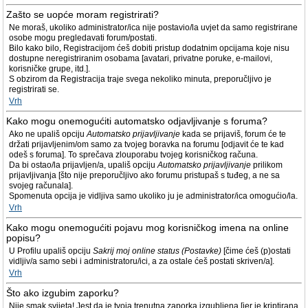
Zašto se uopće moram registrirati?
Ne moraš, ukoliko administrator/ica nije postavio/la uvjet da samo registrirane
osobe mogu pregledavati forum/postati.
Bilo kako bilo, Registracijom ćeš dobiti pristup dodatnim opcijama koje nisu
dostupne neregistriranim osobama [avatari, privatne poruke, e-mailovi,
korisničke grupe, itd.].
S obzirom da Registracija traje svega nekoliko minuta, preporučljivo je
registrirati se.
Vrh
Kako mogu onemogućiti automatsko odjavljivanje s foruma?
Ako ne upališ opciju
Automatsko prijavljivanje
kada se prijaviš, forum će te
držati prijavljenim/om samo za tvojeg boravka na forumu [odjavit će te kad
odeš s foruma]. To sprečava zlouporabu tvojeg korisničkog računa.
Da bi ostao/la prijavljen/a, upališ opciju
Automatsko prijavljivanje
prilikom
prijavljivanja [što nije preporučljivo ako forumu pristupaš s tuđeg, a ne sa
svojeg računala].
Spomenuta opcija je vidljiva samo ukoliko ju je administrator/ica omogućio/la.
Vrh
Kako mogu onemogućiti pojavu mog korisničkog imena na online
popisu?
U Profilu upališ opciju
Sakrij moj online status (Postavke)
[čime ćeš (p)ostati
vidljiv/a samo sebi i administratoru/ici, a za ostale ćeš postati skriven/a].
Vrh
Što ako izgubim zaporku?
Nije smak svijeta! Jest da je tvoja trenutna zaporka izgubljena [jer je kriptirana