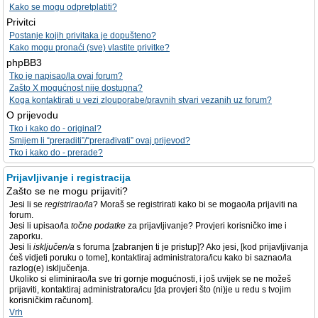
Kako se mogu odpretplatiti?
Privitci
Postanje kojih privitaka je dopušteno?
Kako mogu pronaći (sve) vlastite privitke?
phpBB3
Tko je napisao/la ovaj forum?
Zašto X mogućnost nije dostupna?
Koga kontaktirati u vezi zlouporabe/pravnih stvari vezanih uz forum?
O prijevodu
Tko i kako do - original?
Smijem li “preraditi”/“prerađivati” ovaj prijevod?
Tko i kako do - prerade?
Prijavljivanje i registracija
Zašto se ne mogu prijaviti?
Jesi li se
registrirao/la
? Moraš se registrirati kako bi se mogao/la prijaviti na
forum.
Jesi li upisao/la
točne podatke
za prijavljivanje? Provjeri korisničko ime i
zaporku.
Jesi li
isključen/a
s foruma [zabranjen ti je pristup]? Ako jesi, [kod prijavljivanja
ćeš vidjeti poruku o tome], kontaktiraj administratora/icu kako bi saznao/la
razlog(e) isključenja.
Ukoliko si eliminirao/la sve tri gornje mogućnosti, i još uvijek se ne možeš
prijaviti, kontaktiraj administratora/icu [da provjeri što (ni)je u redu s tvojim
korisničkim računom].
Vrh