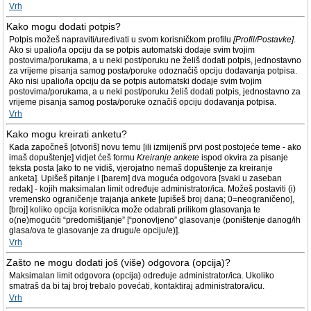
Vrh
Kako mogu dodati potpis?
Potpis možeš napraviti/uređivati u svom korisničkom profilu
[Profil/Postavke]
.
Ako si upalio/la opciju da se potpis automatski dodaje svim tvojim
postovima/porukama, a u neki post/poruku ne želiš dodati potpis, jednostavno
za vrijeme pisanja samog posta/poruke odoznačiš opciju dodavanja potpisa.
Ako nisi upalio/la opciju da se potpis automatski dodaje svim tvojim
postovima/porukama, a u neki post/poruku želiš dodati potpis, jednostavno za
vrijeme pisanja samog posta/poruke označiš opciju dodavanja potpisa.
Vrh
Kako mogu kreirati anketu?
Kada započneš [otvoriš] novu temu [ili izmijeniš prvi post postojeće teme - ako
imaš dopuštenje] vidjet ćeš formu
Kreiranje ankete
ispod okvira za pisanje
teksta posta [ako to ne vidiš, vjerojatno nemaš dopuštenje za kreiranje
anketa]. Upišeš pitanje i [barem] dva moguća odgovora [svaki u zaseban
redak] - kojih maksimalan limit određuje administrator/ica. Možeš postaviti (i)
vremensko ograničenje trajanja ankete [upišeš broj dana; 0=neograničeno],
[broj] koliko opcija korisnik/ca može odabrati prilikom glasovanja te
o(ne)mogućiti “predomišljanje” [“ponovljeno” glasovanje (poništenje danog/ih
glasa/ova te glasovanje za drugu/e opciju/e)].
Vrh
Zašto ne mogu dodati još (više) odgovora (opcija)?
Maksimalan limit odgovora (opcija) određuje administrator/ica. Ukoliko
smatraš da bi taj broj trebalo povećati, kontaktiraj administratora/icu.
Vrh