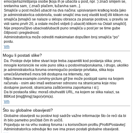
emocije/razmišljanja osobe [koja ih je
ubacila
u post, npr. :) znači smijem se,
sretan/na sam, :( znači plačem, tužan/na sam...].
Smajliće u post možeš
ubaciti
na dva načina: upisivanjem kratkog koda [ako
je administrator/ica odobrio/la, svaki smajlić ima svoj vlastiti kod] i/ili klikom na
smajlića [smajlići se nalaze u sklopu obrasca za pisanje postova; u pravilu se
vidi samo
prvih
20, a ostale možeš vidjeti (i
ubaciti
) klikom na
Ostali smajlići
].
Nije preporučljivo ubacivati/ubaciti puno smajlića u post jer se time gube
čitljivost i preglednost.
Administrator/ica može odrediti maksimalan dopušten broj smajlića “po”
postu.
Vrh
Mogu li postati slike?
Da. Postoje dvije bitne stvari koje treba zapamtiti kod postanja slika: prvo,
mnogi/e korisnici/e ne vole puno slika u postovima/porukama, i drugo, ukoliko
je administrator/ica foruma onemogućio postanje privitaka, slika koju
umećeš/umetneš mora biti dostupna na Internetu, npr.
https://www.example.com/my-picture.gif [ne može postojati samo na tvojem
računalu - osim ako imaš webserver odnosno na stranicama koje nisu
dostupne javnosti, stranicama zaštićenima zaporkama i sl.].
Da bi postao/la sliku: moraš obuhvatiti URL, na kojem se slika nalazi, sa
BBKod [img][/img] tago(vi)m(a).
Vrh
Što su globalne obavijesti?
Globalne obavijesti su postovi koji sadrže važne informacije što će reći da bi
ih bilo pametno pročitati čim ih uočiš.
Pojavljuju se na vrhu svakog foruma i u korisničkom profilu
[Profil/Postavke]
.
Administrator/ica određuje tko sve ima pravo postati globalne obavijesti.