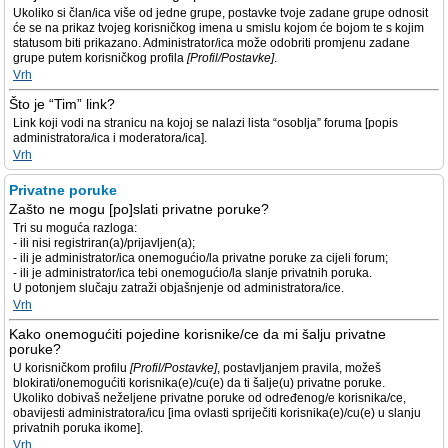
Ukoliko si član/ica više od jedne grupe, postavke tvoje zadane grupe odnosit
će se na prikaz tvojeg korisničkog imena u smislu kojom će bojom te s kojim
statusom biti prikazano. Administrator/ica može odobriti promjenu zadane
grupe putem korisničkog profila
[Profil/Postavke]
.
Vrh
Što je “Tim” link?
Link koji vodi na stranicu na kojoj se nalazi lista “osoblja” foruma [popis
administratora/ica i moderatora/ica].
Vrh
Privatne poruke
Zašto ne mogu [po]slati privatne poruke?
Tri su moguća razloga:
- ili nisi registriran(a)/prijavljen(a);
- ili je administrator/ica onemogućio/la privatne poruke za cijeli forum;
- ili je administrator/ica tebi onemogućio/la slanje privatnih poruka.
U potonjem slučaju zatraži objašnjenje od administratora/ice.
Vrh
Kako onemogućiti pojedine korisnike/ce da mi šalju privatne
poruke?
U korisničkom profilu
[Profil/Postavke]
, postavljanjem pravila, možeš
blokirati/onemogućiti korisnika(e)/cu(e) da ti šalje(u) privatne poruke.
Ukoliko dobivaš neželjene privatne poruke od određenog/e korisnika/ce,
obavijesti administratora/icu [ima ovlasti spriječiti korisnika(e)/cu(e) u slanju
privatnih poruka ikome].
Vrh