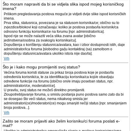
Što moram napraviti da bi se vidjela slika ispod mojeg korisničkog
imena?
Prilikom pregledavanja postova moguće je vidjeti dvije slike ispod korisničkih
imena.
Prva slika, statusnica, povezana je sa statusom korisnika/ce; obično su to
zvjezdice/blokovi koji označavaju: koliko je postova postao/la korisnik/ca
odnosno funkciju korisnika/ce na forumu [npr. administrator/ica].
Ispod nje se može nalaziti veća slika zvana avatar [obično
jedinstvena/osobna za svakog/u korisnika/cu].
Dopuštenja o korištenju statusnica/avatara, kao i izbor dostupnosti istih, daje
administrator/ica foruma [slobodno ga/ju kontaktiraj (sa) zamolbom o
dopuštenju statusnica/avatara ukoliko isto/a nije dao/la].
Vrh
Što je i kako mogu promijeniti svoj status?
Većina foruma koristi statuse za prikaz broja postova koje je postao/la
određeni/a korisnik/ca, te za identifikaciju korisnika/ca koji/e obavljaju
određene funkcije na forumu [obično oni/e imaju poseban status, npr.
administratori/ce, moderatori/ce].
U pravilu, svoj status ne možeš direktno promijeniti.
Zloupotrebljavanje foruma, u smislu postanja puno postova samo zato da bi
se dosegao što veći status, nema nikakvog smisla jer
administratori(ce)/moderatori(ce) mogu
smanjiti
nečiji status [npr. smanjenjem
broja postova...].
Vrh
Zašto se moram prijaviti ako želim korisniku/ci foruma poslati e-
mail?