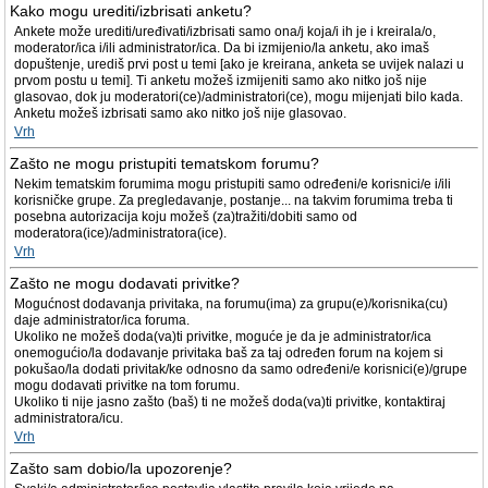
Kako mogu urediti/izbrisati anketu?
Ankete može urediti/uređivati/izbrisati samo ona/j koja/i ih je i kreirala/o,
moderator/ica i/ili administrator/ica. Da bi izmijenio/la anketu, ako imaš
dopuštenje, urediš prvi post u temi [ako je kreirana, anketa se uvijek nalazi u
prvom postu u temi]. Ti anketu možeš izmijeniti samo ako nitko još nije
glasovao, dok ju moderatori(ce)/administratori(ce), mogu mijenjati bilo kada.
Anketu možeš izbrisati samo ako nitko još nije glasovao.
Vrh
Zašto ne mogu pristupiti tematskom forumu?
Nekim tematskim forumima mogu pristupiti samo određeni/e korisnici/e i/ili
korisničke grupe. Za pregledavanje, postanje... na takvim forumima treba ti
posebna autorizacija koju možeš (za)tražiti/dobiti samo od
moderatora(ice)/administratora(ice).
Vrh
Zašto ne mogu dodavati privitke?
Mogućnost dodavanja privitaka, na forumu(ima) za grupu(e)/korisnika(cu)
daje administrator/ica foruma.
Ukoliko ne možeš doda(va)ti privitke, moguće je da je administrator/ica
onemogućio/la dodavanje privitaka baš za taj određen forum na kojem si
pokušao/la dodati privitak/ke odnosno da samo određeni/e korisnici(e)/grupe
mogu dodavati privitke na tom forumu.
Ukoliko ti nije jasno zašto (baš) ti ne možeš doda(va)ti privitke, kontaktiraj
administratora/icu.
Vrh
Zašto sam dobio/la upozorenje?