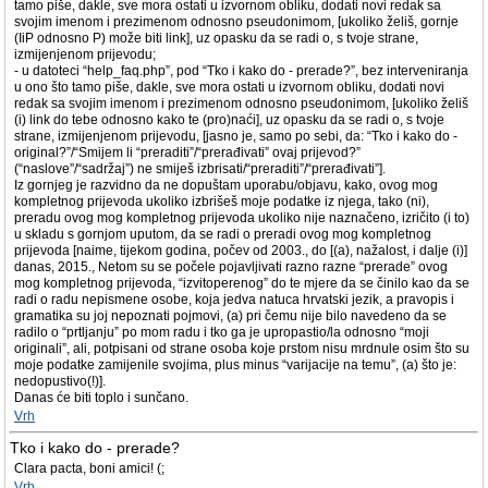
tamo piše, dakle, sve mora ostati u izvornom obliku, dodati novi redak sa
svojim imenom i prezimenom odnosno pseudonimom, [ukoliko želiš, gornje
(IiP odnosno P) može biti link], uz opasku da se radi o, s tvoje strane,
izmijenjenom prijevodu;
- u datoteci “help_faq.php”, pod “Tko i kako do - prerade?”, bez interveniranja
u ono što tamo piše, dakle, sve mora ostati u izvornom obliku, dodati novi
redak sa svojim imenom i prezimenom odnosno pseudonimom, [ukoliko želiš
(i) link do tebe odnosno kako te (pro)naći], uz opasku da se radi o, s tvoje
strane, izmijenjenom prijevodu, [jasno je, samo po sebi, da: “Tko i kako do -
original?”/“Smijem li “preraditi”/“prerađivati” ovaj prijevod?”
(“naslove”/“sadržaj”) ne smiješ izbrisati/“preraditi”/“prerađivati”].
Iz gornjeg je razvidno da ne dopuštam uporabu/objavu, kako, ovog mog
kompletnog prijevoda ukoliko izbrišeš moje podatke iz njega, tako (ni),
preradu ovog mog kompletnog prijevoda ukoliko nije naznačeno, izričito (i to)
u skladu s gornjom uputom, da se radi o preradi ovog mog kompletnog
prijevoda [naime, tijekom godina, počev od 2003., do [(a), nažalost, i dalje (i)]
danas, 2015., Netom su se počele pojavljivati razno razne “prerade” ovog
mog kompletnog prijevoda, “izvitoperenog” do te mjere da se činilo kao da se
radi o radu nepismene osobe, koja jedva natuca hrvatski jezik, a pravopis i
gramatika su joj nepoznati pojmovi, (a) pri čemu nije bilo navedeno da se
radilo o “prtljanju” po mom radu i tko ga je upropastio/la odnosno “moji
originali”, ali, potpisani od strane osoba koje prstom nisu mrdnule osim što su
moje podatke zamijenile svojima, plus minus “varijacije na temu”, (a) što je:
nedopustivo(!)].
Danas će biti toplo i sunčano.
Vrh
Tko i kako do - prerade?
Clara pacta, boni amici! (;
Vrh