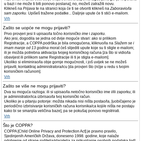
u bazi i ne može ti biti ponovo poslana], no, možeš zatražiti novu.
Klikneš na
Prijava
te na stranici koja će ti se otvoriti klikneš na
Zaboravio/la
sam zaporku
. Upišeš tražene podatke... Daljnje upute će ti stići e-mailom.
Vrh
Zašto se uopće ne mogu prijaviti?
Prvo provjeri jesi li upisao/la točno
korisničko ime
i
zaporku
.
Ako jesi, dogodila se jedna od dvije moguće stvari: ako si prilikom
Registracije, a COPPA podrška je bila omogućena, kliknuo/la na
Slažem se i
imam manje od 13 godina
morat ćeš slijediti upute koje su ti stigle e-mailom;
ili je možda potrebna aktivacija tvojeg korisničkog računa [za što si vidio/la
obavijest ili prilikom same Registracije ili ti je stigla e-mailom].
Ukoliko si eliminirao/la obje gornje mogućnosti, i još uvijek se ne možeš
prijaviti, kontaktiraj administratora/icu [da provjeri što (ni)je u redu s tvojim
korisničkim računom].
Vrh
Zašto se više ne mogu prijaviti?
Dva su moguća razloga: ili si upisao/la
netočno
korisničko ime i/ili zaporku; ili
je administrator/ica
izbrisao/la
tvoj korisnički račun.
Ukoliko je u pitanju potonje: možda nikada nisi ništa postao/la, [uobičajeno je
periodično izbrisivanje korisničkih računa korisnika/ca koji/e ništa ne postaju
kako bi se smanjila veličina baze], pa se pokušaj ponovo registrirati.
Vrh
Što je COPPA?
COPPA [Child Online Privacy and Protection Act] je pravno pravilo,
Sjedinjenih Američkih Država, doneseno 1998. godine, koje nalaže
odobrenje od strane roditelja/staratelja za prikupljanje osobnih podataka [od]