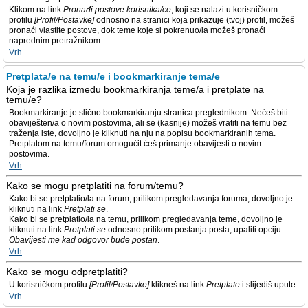
Klikom na link
Pronađi postove korisnika/ce
, koji se nalazi u korisničkom
profilu
[Profil/Postavke]
odnosno na stranici koja prikazuje (tvoj) profil, možeš
pronaći vlastite postove, dok teme koje si pokrenuo/la možeš pronaći
naprednim pretražnikom.
Vrh
Pretplata/e na temu/e i bookmarkiranje tema/e
Koja je razlika između bookmarkiranja teme/a i pretplate na
temu/e?
Bookmarkiranje je slično bookmarkiranju stranica preglednikom. Nećeš biti
obaviješten/a o novim postovima, ali se (kasnije) možeš vratiti na temu bez
traženja iste, dovoljno je kliknuti na nju na popisu bookmarkiranih tema.
Pretplatom na temu/forum omogućit ćeš primanje obavijesti o novim
postovima.
Vrh
Kako se mogu pretplatiti na forum/temu?
Kako bi se pretplatio/la na forum, prilikom pregledavanja foruma, dovoljno je
kliknuti na link
Pretplati se
.
Kako bi se pretplatio/la na temu, prilikom pregledavanja teme, dovoljno je
kliknuti na link
Pretplati se
odnosno prilikom postanja posta, upaliti opciju
Obavijesti me kad odgovor bude postan
.
Vrh
Kako se mogu odpretplatiti?
U korisničkom profilu
[Profil/Postavke]
klikneš na link
Pretplate
i slijediš upute.
Vrh