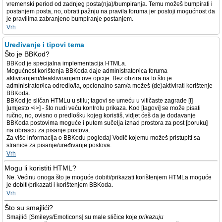
vremenski period od zadnjeg posta(nja)/bumpiranja. Temu možeš bumpirati i
postanjem posta, no, obrati pažnju na pravila foruma jer postoji mogućnost da
je pravilima zabranjeno bumpiranje postanjem.
Vrh
Uređivanje i tipovi tema
Što je BBKod?
BBKod je specijalna implementacija HTMLa.
Mogućnost korištenja BBKoda daje administrator/ica foruma
aktiviranjem/deaktiviranjem ove opcije. Bez obzira na to što je
administrator/ica odredio/la, opcionalno sam/a možeš (de)aktivirati korištenje
BBKoda.
BBKod je sličan HTMLu u stilu; tagovi se umeću u vitičaste zagrade [i]
[umjesto <i>] - što nudi veću kontrolu prikaza. Kod [tagovi] se može pisati
ručno, no, ovisno o predlošku kojeg koristiš, vidjet ćeš da je dodavanje
BBKoda postovima moguće i putem sučelja iznad prostora za post [poruku]
na obrascu za pisanje postova.
Za više informacija o BBKodu pogledaj Vodič kojemu možeš pristupiti sa
stranice za pisanje/uređivanje postova.
Vrh
Mogu li koristiti HTML?
Ne. Većinu onoga što je moguće dobiti/prikazati korištenjem HTMLa moguće
je dobiti/prikazati i korištenjem BBKoda.
Vrh
Što su smajlići?
Smajlići [Smileys/Emoticons] su male sličice koje
prikazuju