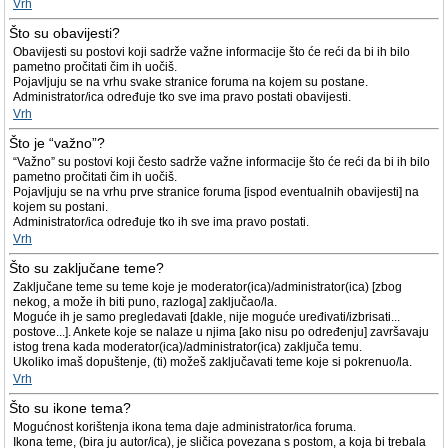
Vrh
Što su obavijesti?
Obavijesti su postovi koji sadrže važne informacije što će reći da bi ih bilo
pametno pročitati čim ih uočiš.
Pojavljuju se na vrhu svake stranice foruma na kojem su postane.
Administrator/ica određuje tko sve ima pravo postati obavijesti.
Vrh
Što je “važno”?
“Važno” su postovi koji često sadrže važne informacije što će reći da bi ih bilo
pametno pročitati čim ih uočiš.
Pojavljuju se na vrhu prve stranice foruma [ispod eventualnih obavijesti] na
kojem su postani.
Administrator/ica određuje tko ih sve ima pravo postati.
Vrh
Što su zaključane teme?
Zaključane teme su teme koje je moderator(ica)/administrator(ica) [zbog
nekog, a može ih biti puno, razloga] zaključao/la.
Moguće ih je samo pregledavati [dakle, nije moguće uređivati/izbrisati...
postove...]. Ankete koje se nalaze u njima [ako nisu po određenju] završavaju
istog trena kada moderator(ica)/administrator(ica) zaključa temu.
Ukoliko imaš dopuštenje, (ti) možeš zaključavati teme koje si pokrenuo/la.
Vrh
Što su ikone tema?
Mogućnost korištenja ikona tema daje administrator/ica foruma.
Ikona teme, (bira ju autor/ica), je sličica povezana s postom, a koja bi trebala