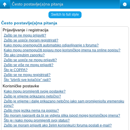
Često postavlje(a)na pitanja
Switch to full style
Često postavlje(a)na pitanja
Prijavljivanje i registracija
Zašto se ne mogu prijaviti?
Zašto se uopće moram registrirati?
Kako mogu onemogućiti automatsko odjavljivanje s foruma?
Kako mogu onemogućiti pojavu mog korisničkog imena na online popisu?
Što ako izgubim zaporku?
Zašto se uopće ne mogu prijaviti?
Zašto se više ne mogu prijaviti?
Što je COPPA?
Zašto se ne mogu registrirati?
Što “Izbriši sve kolačiće” radi?
Korisničke postavke
Kako mogu promijeniti svoje postavke?
Zašto je vrijeme prikazano netočno?
Zašto je vrijeme i dalje prikazano netočno iako sam promijenio/la vremensku
zonu?
Zašto mog jezika nema na popisu?
Što moram napraviti da bi se vidjela slika ispod mojeg korisničkog imena?
Što je i kako mogu promijeniti svoj status?
Zašto se moram prijaviti ako želim korisniku/ci foruma poslati e-mail?