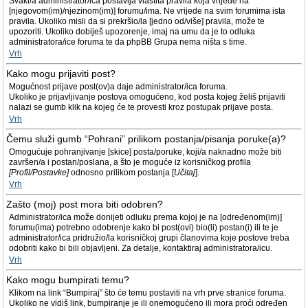
Svaki/a administrator/ica postavlja vlastita pravila koja vrijede na
[njegovom(im)/njezinom(im)] forumu/ima. Ne vrijede na svim forumima ista
pravila. Ukoliko misli da si prekršio/la [jedno od/više] pravila, može te
upozoriti. Ukoliko dobiješ upozorenje, imaj na umu da je to odluka
administratora/ice foruma te da phpBB Grupa nema ništa s time.
Vrh
Kako mogu prijaviti post?
Mogućnost prijave post(ov)a daje administrator/ica foruma.
Ukoliko je prijavljivanje postova omogućeno, kod posta kojeg želiš prijaviti
nalazi se gumb klik na kojeg će te provesti kroz postupak prijave posta.
Vrh
Čemu služi gumb “Pohrani” prilikom postanja/pisanja poruke(a)?
Omogućuje pohranjivanje [skice] posta/poruke, koji/a naknadno može biti
završen/a i postan/poslana, a što je moguće iz korisničkog profila
[Profil/Postavke]
odnosno prilikom postanja [
Učitaj
].
Vrh
Zašto (moj) post mora biti odobren?
Administrator/ica može donijeti odluku prema kojoj je na [određenom(im)]
forumu(ima) potrebno odobrenje kako bi post(ovi) bio(li) postan(i) ili te je
administrator/ica pridružio/la korisničkoj grupi članovima koje postove treba
odobriti kako bi bili objavljeni. Za detalje, kontaktiraj administratora/icu.
Vrh
Kako mogu bumpirati temu?
Klikom na link “Bumpiraj” što će temu postaviti na vrh prve stranice foruma.
Ukoliko ne vidiš link, bumpiranje je ili onemogućeno ili mora proći određen