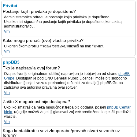
Privitci
Postanje kojih privitaka je dopušteno?
Administrator/ica određuje postanje kojih privitaka je dopušteno.
Ukoliko nisi siguran/na postanje kojih privitaka je dopušteno, kontaktiraj
administratora/icu.
Vrh
Kako mogu pronaći (sve) vlastite privitke?
U korisničkom profilu
[Profil/Postavke]
klikneš na link
Privitci
.
Vrh
phpBB3
Tko je napisao/la ovaj forum?
Ovaj softver [u originalnom obliku] napravljen je i objavljen od strane
phpBB
Grupe
. Dostupan je pod GNU General Public Licence i može biti slobodno
distribuiran [posjeti vezu u prethodnoj rečenici za detalje]. phpBB Grupa
zadržava sva autorska prava na ovaj softver.
Vrh
Zašto X mogućnost nije dostupna?
Ukoliko smatraš da neka mogućnost treba biti dodana, posjeti
phpBB Centar
Ideja
, (a) gdje možeš vidjeti [i glasovati za] već predložene ideje i/ili predložiti
vlastite.
Vrh
Koga kontaktirati u vezi zlouporabe/pravnih stvari vezanih uz
forum?