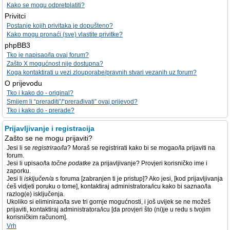
Kako se mogu odpretplatiti?
Privitci
Postanje kojih privitaka je dopušteno?
Kako mogu pronaći (sve) vlastite privitke?
phpBB3
Tko je napisao/la ovaj forum?
Zašto X mogućnost nije dostupna?
Koga kontaktirati u vezi zlouporabe/pravnih stvari vezanih uz forum?
O prijevodu
Tko i kako do - original?
Smijem li “preraditi”/“prerađivati” ovaj prijevod?
Tko i kako do - prerade?
Prijavljivanje i registracija
Zašto se ne mogu prijaviti?
Jesi li se
registrirao/la
? Moraš se registrirati kako bi se mogao/la prijaviti na
forum.
Jesi li upisao/la
točne podatke
za prijavljivanje? Provjeri korisničko ime i
zaporku.
Jesi li
isključen/a
s foruma [zabranjen ti je pristup]? Ako jesi, [kod prijavljivanja
ćeš vidjeti poruku o tome], kontaktiraj administratora/icu kako bi saznao/la
razlog(e) isključenja.
Ukoliko si eliminirao/la sve tri gornje mogućnosti, i još uvijek se ne možeš
prijaviti, kontaktiraj administratora/icu [da provjeri što (ni)je u redu s tvojim
korisničkim računom].
Vrh