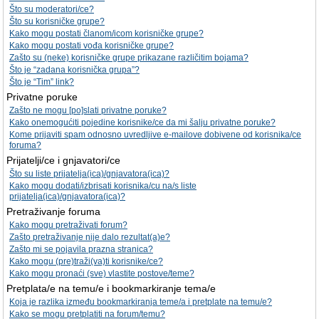
Što su moderatori/ce?
Što su korisničke grupe?
Kako mogu postati članom/icom korisničke grupe?
Kako mogu postati vođa korisničke grupe?
Zašto su (neke) korisničke grupe prikazane različitim bojama?
Što je “zadana korisnička grupa”?
Što je “Tim” link?
Privatne poruke
Zašto ne mogu [po]slati privatne poruke?
Kako onemogućiti pojedine korisnike/ce da mi šalju privatne poruke?
Kome prijaviti spam odnosno uvredljive e-mailove dobivene od korisnika/ce
foruma?
Prijatelji/ce i gnjavatori/ce
Što su liste prijatelja(ica)/gnjavatora(ica)?
Kako mogu dodati/izbrisati korisnika/cu na/s liste
prijatelja(ica)/gnjavatora(ica)?
Pretraživanje foruma
Kako mogu pretraživati forum?
Zašto pretraživanje nije dalo rezultat(a)e?
Zašto mi se pojavila prazna stranica?
Kako mogu (pre)traži(va)ti korisnike/ce?
Kako mogu pronaći (sve) vlastite postove/teme?
Pretplata/e na temu/e i bookmarkiranje tema/e
Koja je razlika između bookmarkiranja teme/a i pretplate na temu/e?
Kako se mogu pretplatiti na forum/temu?