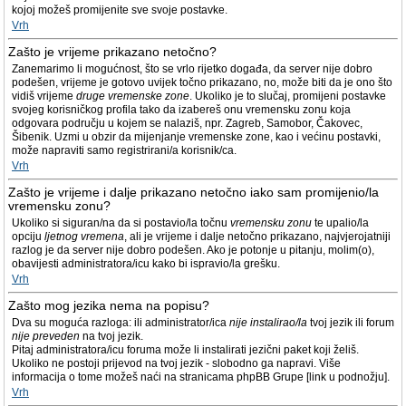
kojoj možeš promijenite sve svoje postavke.
Vrh
Zašto je vrijeme prikazano netočno?
Zanemarimo li mogućnost, što se vrlo rijetko događa, da server nije dobro
podešen, vrijeme je gotovo uvijek točno prikazano, no, može biti da je ono što
vidiš vrijeme
druge vremenske zone
. Ukoliko je to slučaj, promijeni postavke
svojeg korisničkog profila tako da izabereš onu vremensku zonu koja
odgovara području u kojem se nalaziš, npr. Zagreb, Samobor, Čakovec,
Šibenik. Uzmi u obzir da mijenjanje vremenske zone, kao i većinu postavki,
može napraviti samo registrirani/a korisnik/ca.
Vrh
Zašto je vrijeme i dalje prikazano netočno iako sam promijenio/la
vremensku zonu?
Ukoliko si siguran/na da si postavio/la točnu
vremensku zonu
te upalio/la
opciju
ljetnog vremena
, ali je vrijeme i dalje netočno prikazano, najvjerojatniji
razlog je da server nije dobro podešen. Ako je potonje u pitanju, molim(o),
obavijesti administratora/icu kako bi ispravio/la grešku.
Vrh
Zašto mog jezika nema na popisu?
Dva su moguća razloga: ili administrator/ica
nije instalirao/la
tvoj jezik ili forum
nije preveden
na tvoj jezik.
Pitaj administratora/icu foruma može li instalirati jezični paket koji želiš.
Ukoliko ne postoji prijevod na tvoj jezik - slobodno ga napravi. Više
informacija o tome možeš naći na stranicama phpBB Grupe [link u podnožju].
Vrh