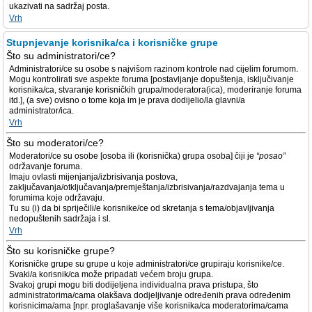
ukazivati na sadržaj posta.
Vrh
Stupnjevanje korisnika/ca i korisničke grupe
Što su administratori/ce?
Administratori/ce su osobe s najvišom razinom kontrole nad cijelim forumom.
Mogu kontrolirati sve aspekte foruma [postavljanje dopuštenja, isključivanje
korisnika/ca, stvaranje korisničkih grupa/moderatora(ica), moderiranje foruma
itd.], (a sve) ovisno o tome koja im je prava dodijelio/la glavni/a
administrator/ica.
Vrh
Što su moderatori/ce?
Moderatori/ce su osobe [osoba ili (korisnička) grupa osoba] čiji je
“posao”
održavanje foruma.
Imaju ovlasti mijenjanja/izbrisivanja postova,
zaključavanja/otključavanja/premještanja/izbrisivanja/razdvajanja tema u
forumima koje održavaju.
Tu su (i) da bi spriječili/e korisnike/ce od skretanja s tema/objavljivanja
nedopuštenih sadržaja i sl.
Vrh
Što su korisničke grupe?
Korisničke grupe su grupe u koje administratori/ce grupiraju korisnike/ce.
Svaki/a korisnik/ca može pripadati većem broju grupa.
Svakoj grupi mogu biti dodijeljena individualna prava pristupa, što
administratorima/cama olakšava dodjeljivanje određenih prava određenim
korisnicima/ama [npr. proglašavanje više korisnika/ca moderatorima/cama