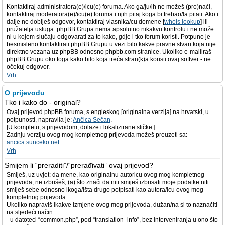
Kontaktiraj administratora(e)/icu(e) foruma. Ako ga/ju/ih ne možeš (pro)naći,
kontaktiraj moderatora(e)/icu(e) foruma i njih pitaj koga bi trebao/la pitati. Ako i
dalje ne dobiješ odgovor, kontaktiraj vlasnika/cu domene [
whois lookup
] ili
pružatelja usluga. phpBB Grupa nema apsolutno nikakvu kontrolu i ne može
ni u kojem slučaju odgovarati za to kako, gdje i tko forum koristi. Potpuno je
besmisleno kontaktirati phpBB Grupu u vezi bilo kakve pravne stvari koja nije
direktno vezana uz phpBB odnosno phpbb.com stranice. Ukoliko e-mailiraš
phpBB Grupu oko toga kako bilo koja treća stran(k)a koristi ovaj softver - ne
očekuj odgovor.
Vrh
O prijevodu
Tko i kako do - original?
Ovaj prijevod phpBB foruma, s engleskog [originalna verzija] na hrvatski, u
potpunosti, napravila je:
Ančica Sečan
.
[U kompletu, s prijevodom, dolaze i lokalizirane sličke.]
Zadnju verziju ovog mog kompletnog prijevoda možeš preuzeti sa:
ancica.sunceko.net
.
Vrh
Smijem li “preraditi”/“prerađivati” ovaj prijevod?
Smiješ, uz uvjet: da mene, kao originalnu autoricu ovog mog kompletnog
prijevoda, ne izbrišeš, (a) što znači da niti smiješ izbrisati moje podatke niti
smiješ sebe odnosno ikoga/išta drugo potpisati kao autora/icu ovog mog
kompletnog prijevoda.
Ukoliko napraviš ikakve izmjene ovog mog prijevoda, dužan/na si to naznačiti
na sljedeći način:
- u datoteci “common.php”, pod “translation_info”, bez interveniranja u ono što