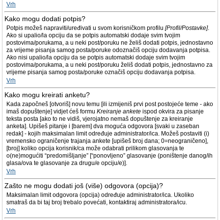
Vrh
Kako mogu dodati potpis?
Potpis možeš napraviti/uređivati u svom korisničkom profilu
[Profil/Postavke]
.
Ako si upalio/la opciju da se potpis automatski dodaje svim tvojim
postovima/porukama, a u neki post/poruku ne želiš dodati potpis, jednostavno
za vrijeme pisanja samog posta/poruke odoznačiš opciju dodavanja potpisa.
Ako nisi upalio/la opciju da se potpis automatski dodaje svim tvojim
postovima/porukama, a u neki post/poruku želiš dodati potpis, jednostavno za
vrijeme pisanja samog posta/poruke označiš opciju dodavanja potpisa.
Vrh
Kako mogu kreirati anketu?
Kada započneš [otvoriš] novu temu [ili izmijeniš prvi post postojeće teme - ako
imaš dopuštenje] vidjet ćeš formu
Kreiranje ankete
ispod okvira za pisanje
teksta posta [ako to ne vidiš, vjerojatno nemaš dopuštenje za kreiranje
anketa]. Upišeš pitanje i [barem] dva moguća odgovora [svaki u zaseban
redak] - kojih maksimalan limit određuje administrator/ica. Možeš postaviti (i)
vremensko ograničenje trajanja ankete [upišeš broj dana; 0=neograničeno],
[broj] koliko opcija korisnik/ca može odabrati prilikom glasovanja te
o(ne)mogućiti “predomišljanje” [“ponovljeno” glasovanje (poništenje danog/ih
glasa/ova te glasovanje za drugu/e opciju/e)].
Vrh
Zašto ne mogu dodati još (više) odgovora (opcija)?
Maksimalan limit odgovora (opcija) određuje administrator/ica. Ukoliko
smatraš da bi taj broj trebalo povećati, kontaktiraj administratora/icu.
Vrh