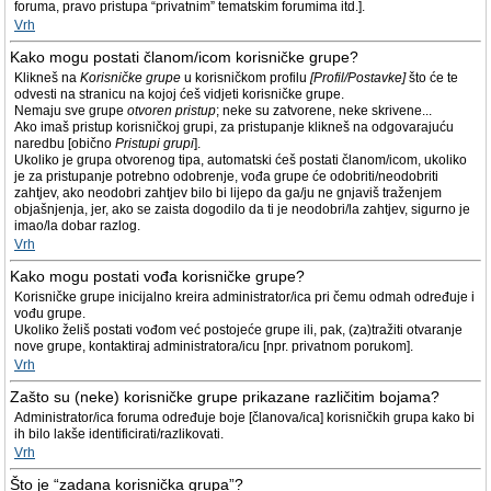
foruma, pravo pristupa “privatnim” tematskim forumima itd.].
Vrh
Kako mogu postati članom/icom korisničke grupe?
Klikneš na
Korisničke grupe
u korisničkom profilu
[Profil/Postavke]
što će te
odvesti na stranicu na kojoj ćeš vidjeti korisničke grupe.
Nemaju sve grupe
otvoren pristup
; neke su zatvorene, neke skrivene...
Ako imaš pristup korisničkoj grupi, za pristupanje klikneš na odgovarajuću
naredbu [obično
Pristupi grupi
].
Ukoliko je grupa otvorenog tipa, automatski ćeš postati članom/icom, ukoliko
je za pristupanje potrebno odobrenje, vođa grupe će odobriti/neodobriti
zahtjev, ako neodobri zahtjev bilo bi lijepo da ga/ju ne gnjaviš traženjem
objašnjenja, jer, ako se zaista dogodilo da ti je neodobri/la zahtjev, sigurno je
imao/la dobar razlog.
Vrh
Kako mogu postati vođa korisničke grupe?
Korisničke grupe inicijalno kreira administrator/ica pri čemu odmah određuje i
vođu grupe.
Ukoliko želiš postati vođom već postojeće grupe ili, pak, (za)tražiti otvaranje
nove grupe, kontaktiraj administratora/icu [npr. privatnom porukom].
Vrh
Zašto su (neke) korisničke grupe prikazane različitim bojama?
Administrator/ica foruma određuje boje [članova/ica] korisničkih grupa kako bi
ih bilo lakše identificirati/razlikovati.
Vrh
Što je “zadana korisnička grupa”?