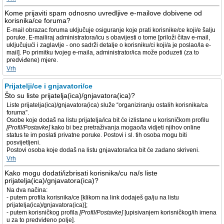
Kome prijaviti spam odnosno uvredljive e-mailove dobivene od
korisnika/ce foruma?
E-mail obrazac foruma uključuje osiguranje koje prati korisnike/ce koji/e šalju
poruke. E-mailiraj administratora/icu s obavijesti o tome [priloži čitav e-mail,
uključujući i zaglavlje - ono sadrži detalje o korisniku/ci koji/a je poslao/la e-
mail]. Po primitku tvojeg e-maila, administrator/ica može poduzeti (za to
predviđene) mjere.
Vrh
Prijatelji/ce i gnjavatori/ce
Što su liste prijatelja(ica)/gnjavatora(ica)?
Liste prijatelja(ica)/gnjavatora(ica) služe “organiziranju ostalih korisnika/ca
foruma”.
Osobe koje dodaš na listu prijatelja/ica bit će izlistane u korisničkom profilu
[Profil/Postavke]
kako bi bez pretraživanja mogao/la vidjeti njihov online
status te im poslati privatne poruke. Postovi i sl. tih osoba mogu biti
posvijetljeni.
Postovi osoba koje dodaš na listu gnjavatora/ica bit će zadano skriveni.
Vrh
Kako mogu dodati/izbrisati korisnika/cu na/s liste
prijatelja(ica)/gnjavatora(ica)?
Na dva načina:
- putem profila korisnika/ce [klikom na link dodaješ ga/ju na listu
prijatelja(ica)/gnjavatora(ica)];
- putem korisničkog profila
[Profil/Postavke]
[upisivanjem korisničkog/ih imena
u za to predviđeno polje].