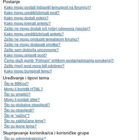
Postanje
Kako mogu postati [objaviti] temu/post na forum(u)?
Kako mogu urediti/izbrisati post?
Kako mogu dodati potpis?
Kako mogu kreirati anketu?
Zašto ne mogu dodati još (više) odgovora (opcija)?
Kako mogu urediti/izbrisati anketu?
Zašto ne mogu pristupiti tematskom forumu?
Zašto ne mogu dodavati privitke?
Zašto sam dobio/la upozorenje?
Kako mogu prijaviti post?
Čemu služi gumb “Pohrani” prilikom postanja/pisanja poruke(a)?
Zašto (moj) post mora biti odobren?
Kako mogu bumpirati temu?
Uređivanje i tipovi tema
Što je BBKod?
Mogu li koristiti HTML?
Što su smajlići?
Mogu li postati slike?
Što su globalne obavijesti?
Što su obavijesti?
Što je “važno”?
Što su zaključane teme?
Što su ikone tema?
Stupnjevanje korisnika/ca i korisničke grupe
Što su administratori/ce?