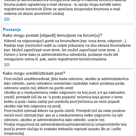
Ukoliko je administrator/ica omogućio/la slanje e-mailova korisnicima/ama
foruma putem ugrađenog e-mail obrasca - tu opciju mogu koristiti samo
registrirani/e korisnici/e [čime se sprečava zlouporaba forumova e-mail
sistema od strane anonimnih osoba].
Vrh
Postanje
Kako mogu postati [objaviti] temu/post na forum(u)?
Klikneš na odgovarajući gumb na forumu/temi [npr.
nova tema
,
odgovori
...].
Radnje koje (ne)možeš raditi su uvijek prikazane na dnu ekrana foruma/teme
[npr.
Možeš započinjati nove teme
,
Ne možeš započinjati nove teme
...].
Ovisno o tome kako je administrator/ica odredio/la, postanje može biti
omogućeno svima ili, pak, samo registriranim korisnicima/ama.
Vrh
Kako mogu urediti/izbrisati post?
Post možeš urediti/uređivati, [bilo kada odnosno, ukoliko je administrator/ica
tako odredio, samo određeno vremensko razdoblje nakon postanja posta
odnosno uopće ne], klikom na gumb
uredi
.
Ukoliko je u međuvremenu netko odgovorio na tvoj post, a ti ga naknadno
urediš, primijetit ćeš da se “u postu pojavila” rečenica koja govori o tome
koliko si puta i kada zadnji put uredio/la post [rečenica se neće pojaviti
ukoliko nije bilo odgovora na post].
Post možeš izbrisati klikom na gumb
izbriši
. Primijetit ćeš da neke postove
nećeš moći izbrisati [npr. ako je u međuvremenu netko odgovorio na njih
odnosno, ukoliko je administrator/ica tako odredio, uopće ne].
Postoji mogućnost da administrator(ica)/moderator(ica) izmijeni/izbriše tvoj
post [u prvom slučaju bi svakako trebao/la napisati opasku što je i zašto
izmijenio/la].