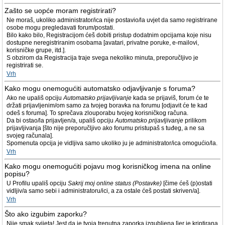
Zašto se uopće moram registrirati?
Ne moraš, ukoliko administrator/ica nije postavio/la uvjet da samo registrirane
osobe mogu pregledavati forum/postati.
Bilo kako bilo, Registracijom ćeš dobiti pristup dodatnim opcijama koje nisu
dostupne neregistriranim osobama [avatari, privatne poruke, e-mailovi,
korisničke grupe, itd.].
S obzirom da Registracija traje svega nekoliko minuta, preporučljivo je
registrirati se.
Vrh
Kako mogu onemogućiti automatsko odjavljivanje s foruma?
Ako ne upališ opciju
Automatsko prijavljivanje
kada se prijaviš, forum će te
držati prijavljenim/om samo za tvojeg boravka na forumu [odjavit će te kad
odeš s foruma]. To sprečava zlouporabu tvojeg korisničkog računa.
Da bi ostao/la prijavljen/a, upališ opciju
Automatsko prijavljivanje
prilikom
prijavljivanja [što nije preporučljivo ako forumu pristupaš s tuđeg, a ne sa
svojeg računala].
Spomenuta opcija je vidljiva samo ukoliko ju je administrator/ica omogućio/la.
Vrh
Kako mogu onemogućiti pojavu mog korisničkog imena na online
popisu?
U Profilu upališ opciju
Sakrij moj online status (Postavke)
[čime ćeš (p)ostati
vidljiv/a samo sebi i administratoru/ici, a za ostale ćeš postati skriven/a].
Vrh
Što ako izgubim zaporku?
Nije smak svijeta! Jest da je tvoja trenutna zaporka izgubljena [jer je kriptirana