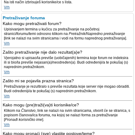
Na isti način izbrisuješ korisnike/ce s lista.
Vrh
Pretraživanje foruma
Kako mogu pretraživati forum?
Upisivanjem termina u kućicu za pretraživanje na početnoj
stranici/forumu/temi odnosno klikom na
Pretražnik/Napredno pretraživanje
[link se nalazi na svim stranicama i vodi na formu naprednog pretraživanja].
Vrh
Zašto pretraživanje nije dalo rezultat(a)e?
Vjerojatno si upisao/la previše (uobičajenih) termina koje forum ne indeksira
ili si bio/la previše nejasan(a)/neodređen(a). Budi određeniji/a te pokušaj (s)
naprednim pretražnikom.
Vrh
Zašto mi se pojavila prazna stranica?
Pretraživanje je rezultiralo s previše rezultata koje server nije mogao obraditi.
Budi određeniji/a te pokušaj (s) naprednim pretražnikom.
Vrh
Kako mogu (pre)traži(va)ti korisnike/ce?
Klikom na
Članstvo
, link se nalazi na svim stranicama, otvorit će se stranica, s
popisom članova/ica foruma, na kojoj se nalazi forma za pretraživanje
[
Pronađi korisničko ime
].
Vrh
Kako mogu pronaći (sve) vlastite postove/teme?