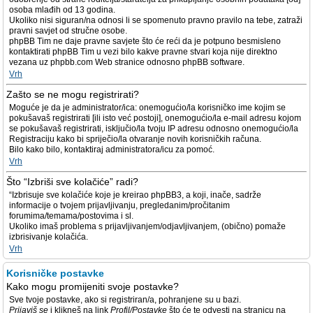
osoba mlađih od 13 godina.
Ukoliko nisi siguran/na odnosi li se spomenuto pravno pravilo na tebe, zatraži
pravni savjet od stručne osobe.
phpBB Tim ne daje pravne savjete što će reći da je potpuno besmisleno
kontaktirati phpBB Tim u vezi bilo kakve pravne stvari koja nije direktno
vezana uz phpbb.com Web stranice odnosno phpBB software.
Vrh
Zašto se ne mogu registrirati?
Moguće je da je administrator/ica: onemogućio/la korisničko ime kojim se
pokušavaš registrirati [ili isto već postoji], onemogućio/la e-mail adresu kojom
se pokušavaš registrirati, isključio/la tvoju IP adresu odnosno onemogućio/la
Registraciju kako bi spriječio/la otvaranje novih korisničkih računa.
Bilo kako bilo, kontaktiraj administratora/icu za pomoć.
Vrh
Što “Izbriši sve kolačiće” radi?
“Izbrisuje sve kolačiće koje je kreirao phpBB3, a koji, inače, sadrže
informacije o tvojem prijavljivanju, pregledanim/pročitanim
forumima/temama/postovima i sl.
Ukoliko imaš problema s prijavljivanjem/odjavljivanjem, (obično) pomaže
izbrisivanje kolačića.
Vrh
Korisničke postavke
Kako mogu promijeniti svoje postavke?
Sve tvoje postavke, ako si registriran/a, pohranjene su u bazi.
Prijaviš se
i klikneš na link
Profil/Postavke
što će te odvesti na stranicu na