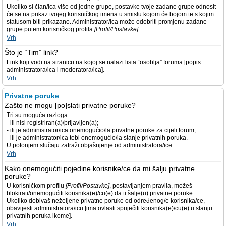
Ukoliko si član/ica više od jedne grupe, postavke tvoje zadane grupe odnosit
će se na prikaz tvojeg korisničkog imena u smislu kojom će bojom te s kojim
statusom biti prikazano. Administrator/ica može odobriti promjenu zadane
grupe putem korisničkog profila
[Profil/Postavke]
.
Vrh
Što je “Tim” link?
Link koji vodi na stranicu na kojoj se nalazi lista “osoblja” foruma [popis
administratora/ica i moderatora/ica].
Vrh
Privatne poruke
Zašto ne mogu [po]slati privatne poruke?
Tri su moguća razloga:
- ili nisi registriran(a)/prijavljen(a);
- ili je administrator/ica onemogućio/la privatne poruke za cijeli forum;
- ili je administrator/ica tebi onemogućio/la slanje privatnih poruka.
U potonjem slučaju zatraži objašnjenje od administratora/ice.
Vrh
Kako onemogućiti pojedine korisnike/ce da mi šalju privatne
poruke?
U korisničkom profilu
[Profil/Postavke]
, postavljanjem pravila, možeš
blokirati/onemogućiti korisnika(e)/cu(e) da ti šalje(u) privatne poruke.
Ukoliko dobivaš neželjene privatne poruke od određenog/e korisnika/ce,
obavijesti administratora/icu [ima ovlasti spriječiti korisnika(e)/cu(e) u slanju
privatnih poruka ikome].
Vrh