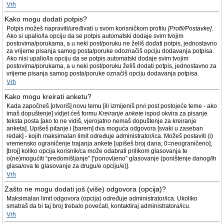
Vrh
Kako mogu dodati potpis?
Potpis možeš napraviti/uređivati u svom korisničkom profilu
[Profil/Postavke]
.
Ako si upalio/la opciju da se potpis automatski dodaje svim tvojim
postovima/porukama, a u neki post/poruku ne želiš dodati potpis, jednostavno
za vrijeme pisanja samog posta/poruke odoznačiš opciju dodavanja potpisa.
Ako nisi upalio/la opciju da se potpis automatski dodaje svim tvojim
postovima/porukama, a u neki post/poruku želiš dodati potpis, jednostavno za
vrijeme pisanja samog posta/poruke označiš opciju dodavanja potpisa.
Vrh
Kako mogu kreirati anketu?
Kada započneš [otvoriš] novu temu [ili izmijeniš prvi post postojeće teme - ako
imaš dopuštenje] vidjet ćeš formu
Kreiranje ankete
ispod okvira za pisanje
teksta posta [ako to ne vidiš, vjerojatno nemaš dopuštenje za kreiranje
anketa]. Upišeš pitanje i [barem] dva moguća odgovora [svaki u zaseban
redak] - kojih maksimalan limit određuje administrator/ica. Možeš postaviti (i)
vremensko ograničenje trajanja ankete [upišeš broj dana; 0=neograničeno],
[broj] koliko opcija korisnik/ca može odabrati prilikom glasovanja te
o(ne)mogućiti “predomišljanje” [“ponovljeno” glasovanje (poništenje danog/ih
glasa/ova te glasovanje za drugu/e opciju/e)].
Vrh
Zašto ne mogu dodati još (više) odgovora (opcija)?
Maksimalan limit odgovora (opcija) određuje administrator/ica. Ukoliko
smatraš da bi taj broj trebalo povećati, kontaktiraj administratora/icu.
Vrh