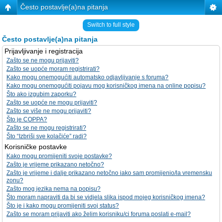
Često postavlje(a)na pitanja
Switch to full style
Često postavlje(a)na pitanja
Prijavljivanje i registracija
Zašto se ne mogu prijaviti?
Zašto se uopće moram registrirati?
Kako mogu onemogućiti automatsko odjavljivanje s foruma?
Kako mogu onemogućiti pojavu mog korisničkog imena na online popisu?
Što ako izgubim zaporku?
Zašto se uopće ne mogu prijaviti?
Zašto se više ne mogu prijaviti?
Što je COPPA?
Zašto se ne mogu registrirati?
Što “Izbriši sve kolačiće” radi?
Korisničke postavke
Kako mogu promijeniti svoje postavke?
Zašto je vrijeme prikazano netočno?
Zašto je vrijeme i dalje prikazano netočno iako sam promijenio/la vremensku
zonu?
Zašto mog jezika nema na popisu?
Što moram napraviti da bi se vidjela slika ispod mojeg korisničkog imena?
Što je i kako mogu promijeniti svoj status?
Zašto se moram prijaviti ako želim korisniku/ci foruma poslati e-mail?