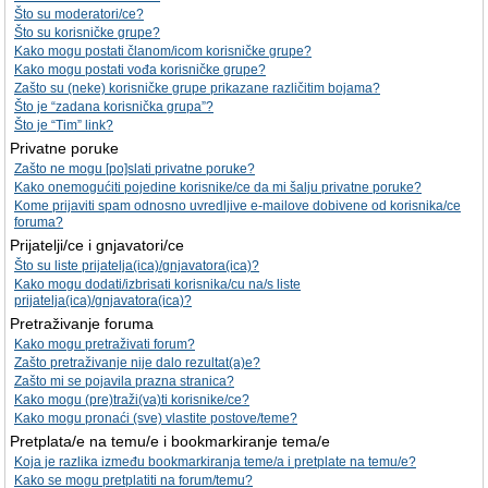
Što su moderatori/ce?
Što su korisničke grupe?
Kako mogu postati članom/icom korisničke grupe?
Kako mogu postati vođa korisničke grupe?
Zašto su (neke) korisničke grupe prikazane različitim bojama?
Što je “zadana korisnička grupa”?
Što je “Tim” link?
Privatne poruke
Zašto ne mogu [po]slati privatne poruke?
Kako onemogućiti pojedine korisnike/ce da mi šalju privatne poruke?
Kome prijaviti spam odnosno uvredljive e-mailove dobivene od korisnika/ce
foruma?
Prijatelji/ce i gnjavatori/ce
Što su liste prijatelja(ica)/gnjavatora(ica)?
Kako mogu dodati/izbrisati korisnika/cu na/s liste
prijatelja(ica)/gnjavatora(ica)?
Pretraživanje foruma
Kako mogu pretraživati forum?
Zašto pretraživanje nije dalo rezultat(a)e?
Zašto mi se pojavila prazna stranica?
Kako mogu (pre)traži(va)ti korisnike/ce?
Kako mogu pronaći (sve) vlastite postove/teme?
Pretplata/e na temu/e i bookmarkiranje tema/e
Koja je razlika između bookmarkiranja teme/a i pretplate na temu/e?
Kako se mogu pretplatiti na forum/temu?