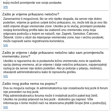
kojoj možeš promijenite sve svoje postavke.
Vrh
Zašto je vrijeme prikazano netočno?
Zanemarimo li mogućnost, što se vrlo rijetko događa, da server nije dobro
podešen, vrijeme je gotovo uvijek točno prikazano, no, može biti da je ono što
vidiš vrijeme
druge vremenske zone
. Ukoliko je to slučaj, promijeni postavke
svojeg korisničkog profila tako da izabereš onu vremensku zonu koja
odgovara području u kojem se nalaziš, npr. Zagreb, Samobor, Čakovec,
Šibenik. Uzmi u obzir da mijenjanje vremenske zone, kao i većinu postavki,
može napraviti samo registrirani/a korisnik/ca.
Vrh
Zašto je vrijeme i dalje prikazano netočno iako sam promijenio/la
vremensku zonu?
Ukoliko si siguran/na da si postavio/la točnu
vremensku zonu
te upalio/la
opciju
ljetnog vremena
, ali je vrijeme i dalje netočno prikazano, najvjerojatniji
razlog je da server nije dobro podešen. Ako je potonje u pitanju, molim(o),
obavijesti administratora/icu kako bi ispravio/la grešku.
Vrh
Zašto mog jezika nema na popisu?
Dva su moguća razloga: ili administrator/ica
nije instalirao/la
tvoj jezik ili forum
nije preveden
na tvoj jezik.
Pitaj administratora/icu foruma može li instalirati jezični paket koji želiš.
Ukoliko ne postoji prijevod na tvoj jezik - slobodno ga napravi. Više
informacija o tome možeš naći na stranicama phpBB Grupe [link u podnožju].
Vrh