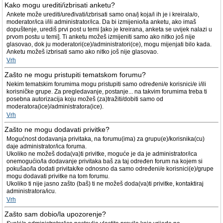
Kako mogu urediti/izbrisati anketu?
Ankete može urediti/uređivati/izbrisati samo ona/j koja/i ih je i kreirala/o,
moderator/ica i/ili administrator/ica. Da bi izmijenio/la anketu, ako imaš
dopuštenje, urediš prvi post u temi [ako je kreirana, anketa se uvijek nalazi u
prvom postu u temi]. Ti anketu možeš izmijeniti samo ako nitko još nije
glasovao, dok ju moderatori(ce)/administratori(ce), mogu mijenjati bilo kada.
Anketu možeš izbrisati samo ako nitko još nije glasovao.
Vrh
Zašto ne mogu pristupiti tematskom forumu?
Nekim tematskim forumima mogu pristupiti samo određeni/e korisnici/e i/ili
korisničke grupe. Za pregledavanje, postanje... na takvim forumima treba ti
posebna autorizacija koju možeš (za)tražiti/dobiti samo od
moderatora(ice)/administratora(ice).
Vrh
Zašto ne mogu dodavati privitke?
Mogućnost dodavanja privitaka, na forumu(ima) za grupu(e)/korisnika(cu)
daje administrator/ica foruma.
Ukoliko ne možeš doda(va)ti privitke, moguće je da je administrator/ica
onemogućio/la dodavanje privitaka baš za taj određen forum na kojem si
pokušao/la dodati privitak/ke odnosno da samo određeni/e korisnici(e)/grupe
mogu dodavati privitke na tom forumu.
Ukoliko ti nije jasno zašto (baš) ti ne možeš doda(va)ti privitke, kontaktiraj
administratora/icu.
Vrh
Zašto sam dobio/la upozorenje?