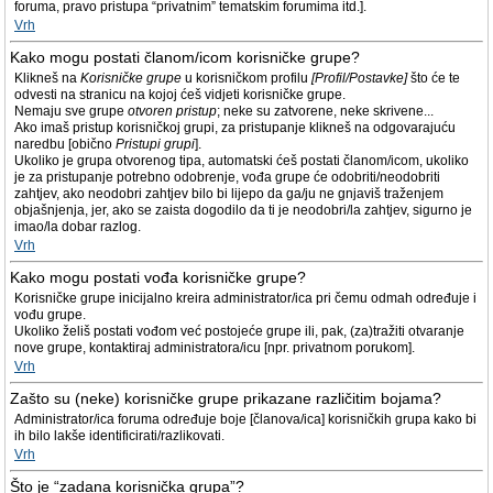
foruma, pravo pristupa “privatnim” tematskim forumima itd.].
Vrh
Kako mogu postati članom/icom korisničke grupe?
Klikneš na
Korisničke grupe
u korisničkom profilu
[Profil/Postavke]
što će te
odvesti na stranicu na kojoj ćeš vidjeti korisničke grupe.
Nemaju sve grupe
otvoren pristup
; neke su zatvorene, neke skrivene...
Ako imaš pristup korisničkoj grupi, za pristupanje klikneš na odgovarajuću
naredbu [obično
Pristupi grupi
].
Ukoliko je grupa otvorenog tipa, automatski ćeš postati članom/icom, ukoliko
je za pristupanje potrebno odobrenje, vođa grupe će odobriti/neodobriti
zahtjev, ako neodobri zahtjev bilo bi lijepo da ga/ju ne gnjaviš traženjem
objašnjenja, jer, ako se zaista dogodilo da ti je neodobri/la zahtjev, sigurno je
imao/la dobar razlog.
Vrh
Kako mogu postati vođa korisničke grupe?
Korisničke grupe inicijalno kreira administrator/ica pri čemu odmah određuje i
vođu grupe.
Ukoliko želiš postati vođom već postojeće grupe ili, pak, (za)tražiti otvaranje
nove grupe, kontaktiraj administratora/icu [npr. privatnom porukom].
Vrh
Zašto su (neke) korisničke grupe prikazane različitim bojama?
Administrator/ica foruma određuje boje [članova/ica] korisničkih grupa kako bi
ih bilo lakše identificirati/razlikovati.
Vrh
Što je “zadana korisnička grupa”?