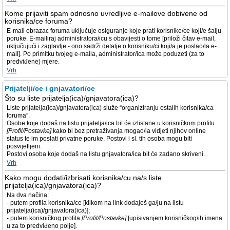
Kome prijaviti spam odnosno uvredljive e-mailove dobivene od
korisnika/ce foruma?
E-mail obrazac foruma uključuje osiguranje koje prati korisnike/ce koji/e šalju
poruke. E-mailiraj administratora/icu s obavijesti o tome [priloži čitav e-mail,
uključujući i zaglavlje - ono sadrži detalje o korisniku/ci koji/a je poslao/la e-
mail]. Po primitku tvojeg e-maila, administrator/ica može poduzeti (za to
predviđene) mjere.
Vrh
Prijatelji/ce i gnjavatori/ce
Što su liste prijatelja(ica)/gnjavatora(ica)?
Liste prijatelja(ica)/gnjavatora(ica) služe “organiziranju ostalih korisnika/ca
foruma”.
Osobe koje dodaš na listu prijatelja/ica bit će izlistane u korisničkom profilu
[Profil/Postavke]
kako bi bez pretraživanja mogao/la vidjeti njihov online
status te im poslati privatne poruke. Postovi i sl. tih osoba mogu biti
posvijetljeni.
Postovi osoba koje dodaš na listu gnjavatora/ica bit će zadano skriveni.
Vrh
Kako mogu dodati/izbrisati korisnika/cu na/s liste
prijatelja(ica)/gnjavatora(ica)?
Na dva načina:
- putem profila korisnika/ce [klikom na link dodaješ ga/ju na listu
prijatelja(ica)/gnjavatora(ica)];
- putem korisničkog profila
[Profil/Postavke]
[upisivanjem korisničkog/ih imena
u za to predviđeno polje].