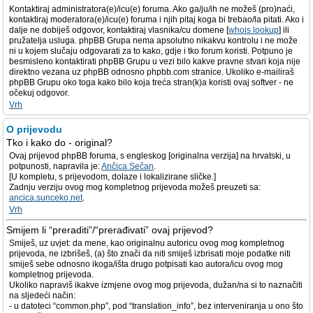
Kontaktiraj administratora(e)/icu(e) foruma. Ako ga/ju/ih ne možeš (pro)naći,
kontaktiraj moderatora(e)/icu(e) foruma i njih pitaj koga bi trebao/la pitati. Ako i
dalje ne dobiješ odgovor, kontaktiraj vlasnika/cu domene [
whois lookup
] ili
pružatelja usluga. phpBB Grupa nema apsolutno nikakvu kontrolu i ne može
ni u kojem slučaju odgovarati za to kako, gdje i tko forum koristi. Potpuno je
besmisleno kontaktirati phpBB Grupu u vezi bilo kakve pravne stvari koja nije
direktno vezana uz phpBB odnosno phpbb.com stranice. Ukoliko e-mailiraš
phpBB Grupu oko toga kako bilo koja treća stran(k)a koristi ovaj softver - ne
očekuj odgovor.
Vrh
O prijevodu
Tko i kako do - original?
Ovaj prijevod phpBB foruma, s engleskog [originalna verzija] na hrvatski, u
potpunosti, napravila je:
Ančica Sečan
.
[U kompletu, s prijevodom, dolaze i lokalizirane sličke.]
Zadnju verziju ovog mog kompletnog prijevoda možeš preuzeti sa:
ancica.sunceko.net
.
Vrh
Smijem li “preraditi”/“prerađivati” ovaj prijevod?
Smiješ, uz uvjet: da mene, kao originalnu autoricu ovog mog kompletnog
prijevoda, ne izbrišeš, (a) što znači da niti smiješ izbrisati moje podatke niti
smiješ sebe odnosno ikoga/išta drugo potpisati kao autora/icu ovog mog
kompletnog prijevoda.
Ukoliko napraviš ikakve izmjene ovog mog prijevoda, dužan/na si to naznačiti
na sljedeći način:
- u datoteci “common.php”, pod “translation_info”, bez interveniranja u ono što