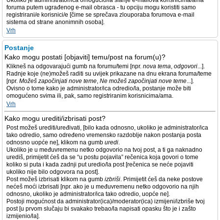
Ukoliko je administrator/ica omogućio/la slanje e-mailova korisnicima/ama
foruma putem ugrađenog e-mail obrasca - tu opciju mogu koristiti samo
registrirani/e korisnici/e [čime se sprečava zlouporaba forumova e-mail
sistema od strane anonimnih osoba].
Vrh
Postanje
Kako mogu postati [objaviti] temu/post na forum(u)?
Klikneš na odgovarajući gumb na forumu/temi [npr.
nova tema
,
odgovori
...].
Radnje koje (ne)možeš raditi su uvijek prikazane na dnu ekrana foruma/teme
[npr.
Možeš započinjati nove teme
,
Ne možeš započinjati nove teme
...].
Ovisno o tome kako je administrator/ica odredio/la, postanje može biti
omogućeno svima ili, pak, samo registriranim korisnicima/ama.
Vrh
Kako mogu urediti/izbrisati post?
Post možeš urediti/uređivati, [bilo kada odnosno, ukoliko je administrator/ica
tako odredio, samo određeno vremensko razdoblje nakon postanja posta
odnosno uopće ne], klikom na gumb
uredi
.
Ukoliko je u međuvremenu netko odgovorio na tvoj post, a ti ga naknadno
urediš, primijetit ćeš da se “u postu pojavila” rečenica koja govori o tome
koliko si puta i kada zadnji put uredio/la post [rečenica se neće pojaviti
ukoliko nije bilo odgovora na post].
Post možeš izbrisati klikom na gumb
izbriši
. Primijetit ćeš da neke postove
nećeš moći izbrisati [npr. ako je u međuvremenu netko odgovorio na njih
odnosno, ukoliko je administrator/ica tako odredio, uopće ne].
Postoji mogućnost da administrator(ica)/moderator(ica) izmijeni/izbriše tvoj
post [u prvom slučaju bi svakako trebao/la napisati opasku što je i zašto
izmijenio/la].