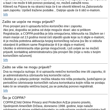
u bazi i ne može ti biti ponovo poslana], no, možeš zatražiti novu.
Klikneš na
Prijava
te na stranici koja će ti se otvoriti klikneš na
Zaboravio/la
sam zaporku
. Upišeš tražene podatke... Daljnje upute će ti stići e-mailom.
Vrh
Zašto se uopće ne mogu prijaviti?
Prvo provjeri jesi li upisao/la točno
korisničko ime
i
zaporku
.
Ako jesi, dogodila se jedna od dvije moguće stvari: ako si prilikom
Registracije, a COPPA podrška je bila omogućena, kliknuo/la na
Slažem se i
imam manje od 13 godina
morat ćeš slijediti upute koje su ti stigle e-mailom;
ili je možda potrebna aktivacija tvojeg korisničkog računa [za što si vidio/la
obavijest ili prilikom same Registracije ili ti je stigla e-mailom].
Ukoliko si eliminirao/la obje gornje mogućnosti, i još uvijek se ne možeš
prijaviti, kontaktiraj administratora/icu [da provjeri što (ni)je u redu s tvojim
korisničkim računom].
Vrh
Zašto se više ne mogu prijaviti?
Dva su moguća razloga: ili si upisao/la
netočno
korisničko ime i/ili zaporku; ili
je administrator/ica
izbrisao/la
tvoj korisnički račun.
Ukoliko je u pitanju potonje: možda nikada nisi ništa postao/la, [uobičajeno je
periodično izbrisivanje korisničkih računa korisnika/ca koji/e ništa ne postaju
kako bi se smanjila veličina baze], pa se pokušaj ponovo registrirati.
Vrh
Što je COPPA?
COPPA [Child Online Privacy and Protection Act] je pravno pravilo,
Sjedinjenih Američkih Država, doneseno 1998. godine, koje nalaže
odobrenje od strane roditelja/staratelja za prikupljanje osobnih podataka [od]