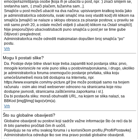
emocije/razmišljanja osobe [koja ih je
ubacila
u post, npr. :) znači smijem se,
sretan/na sam, :( znači plačem, tužan/na sam...].
Smajliće u post možeš
ubaciti
na dva načina: upisivanjem kratkog koda [ako
je administrator/ica odobrio/la, svaki smajlić ima svoj vlastiti kod] i/ili klikom na
smajlića [smajlići se nalaze u sklopu obrasca za pisanje postova; u pravilu se
vidi samo
prvih
20, a ostale možeš vidjeti (i
ubaciti
) klikom na
Ostali smajlići
].
Nije preporučljivo ubacivati/ubaciti puno smajlića u post jer se time gube
čitljivost i preglednost.
Administrator/ica može odrediti maksimalan dopušten broj smajlića “po”
postu.
Vrh
Mogu li postati slike?
Da. Postoje dvije bitne stvari koje treba zapamtiti kod postanja slika: prvo,
mnogi/e korisnici/e ne vole puno slika u postovima/porukama, i drugo, ukoliko
je administrator/ica foruma onemogućio postanje privitaka, slika koju
umećeš/umetneš mora biti dostupna na Internetu, npr.
https://www.example.com/my-picture.gif [ne može postojati samo na tvojem
računalu - osim ako imaš webserver odnosno na stranicama koje nisu
dostupne javnosti, stranicama zaštićenima zaporkama i sl.].
Da bi postao/la sliku: moraš obuhvatiti URL, na kojem se slika nalazi, sa
BBKod [img][/img] tago(vi)m(a).
Vrh
Što su globalne obavijesti?
Globalne obavijesti su postovi koji sadrže važne informacije što će reći da bi
ih bilo pametno pročitati čim ih uočiš.
Pojavljuju se na vrhu svakog foruma i u korisničkom profilu
[Profil/Postavke]
.
Administrator/ica određuje tko sve ima pravo postati globalne obavijesti.