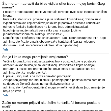
Što moram napraviti da bi se vidjela slika ispod mojeg korisničkog
imena?
Prilikom pregledavanja postova moguće je vidjeti dvije slike ispod korisničkih
imena.
Prva slika, statusnica, povezana je sa statusom korisnika/ce; obično su to
zvjezdice/blokovi koji označavaju: koliko je postova postao/la korisnik/ca
odnosno funkciju korisnika/ce na forumu [npr. administrator/ica].
Ispod nje se može nalaziti veća slika zvana avatar [obično
jedinstvena/osobna za svakog/u korisnika/cu].
Dopuštenja o korištenju statusnica/avatara, kao i izbor dostupnosti istih, daje
administrator/ica foruma [slobodno ga/ju kontaktiraj (sa) zamolbom o
dopuštenju statusnica/avatara ukoliko isto/a nije dao/la].
Vrh
Što je i kako mogu promijeniti svoj status?
Većina foruma koristi statuse za prikaz broja postova koje je postao/la
određeni/a korisnik/ca, te za identifikaciju korisnika/ca koji/e obavljaju
određene funkcije na forumu [obično oni/e imaju poseban status, npr.
administratori/ce, moderatori/ce].
U pravilu, svoj status ne možeš direktno promijeniti.
Zloupotrebljavanje foruma, u smislu postanja puno postova samo zato da bi
se dosegao što veći status, nema nikakvog smisla jer
administratori(ce)/moderatori(ce) mogu
smanjiti
nečiji status [npr. smanjenjem
broja postova...].
Vrh
Zašto se moram prijaviti ako želim korisniku/ci foruma poslati e-
mail?