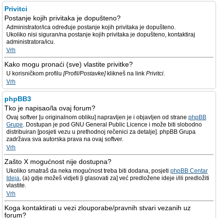
Privitci
Postanje kojih privitaka je dopušteno?
Administrator/ica određuje postanje kojih privitaka je dopušteno.
Ukoliko nisi siguran/na postanje kojih privitaka je dopušteno, kontaktiraj
administratora/icu.
Vrh
Kako mogu pronaći (sve) vlastite privitke?
U korisničkom profilu
[Profil/Postavke]
klikneš na link
Privitci
.
Vrh
phpBB3
Tko je napisao/la ovaj forum?
Ovaj softver [u originalnom obliku] napravljen je i objavljen od strane
phpBB
Grupe
. Dostupan je pod GNU General Public Licence i može biti slobodno
distribuiran [posjeti vezu u prethodnoj rečenici za detalje]. phpBB Grupa
zadržava sva autorska prava na ovaj softver.
Vrh
Zašto X mogućnost nije dostupna?
Ukoliko smatraš da neka mogućnost treba biti dodana, posjeti
phpBB Centar
Ideja
, (a) gdje možeš vidjeti [i glasovati za] već predložene ideje i/ili predložiti
vlastite.
Vrh
Koga kontaktirati u vezi zlouporabe/pravnih stvari vezanih uz
forum?