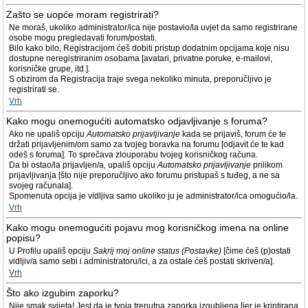
Zašto se uopće moram registrirati?
Ne moraš, ukoliko administrator/ica nije postavio/la uvjet da samo registrirane
osobe mogu pregledavati forum/postati.
Bilo kako bilo, Registracijom ćeš dobiti pristup dodatnim opcijama koje nisu
dostupne neregistriranim osobama [avatari, privatne poruke, e-mailovi,
korisničke grupe, itd.].
S obzirom da Registracija traje svega nekoliko minuta, preporučljivo je
registrirati se.
Vrh
Kako mogu onemogućiti automatsko odjavljivanje s foruma?
Ako ne upališ opciju
Automatsko prijavljivanje
kada se prijaviš, forum će te
držati prijavljenim/om samo za tvojeg boravka na forumu [odjavit će te kad
odeš s foruma]. To sprečava zlouporabu tvojeg korisničkog računa.
Da bi ostao/la prijavljen/a, upališ opciju
Automatsko prijavljivanje
prilikom
prijavljivanja [što nije preporučljivo ako forumu pristupaš s tuđeg, a ne sa
svojeg računala].
Spomenuta opcija je vidljiva samo ukoliko ju je administrator/ica omogućio/la.
Vrh
Kako mogu onemogućiti pojavu mog korisničkog imena na online
popisu?
U Profilu upališ opciju
Sakrij moj online status (Postavke)
[čime ćeš (p)ostati
vidljiv/a samo sebi i administratoru/ici, a za ostale ćeš postati skriven/a].
Vrh
Što ako izgubim zaporku?
Nije smak svijeta! Jest da je tvoja trenutna zaporka izgubljena [jer je kriptirana