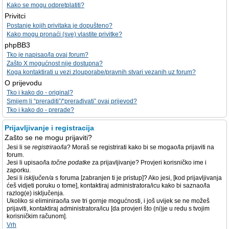
Kako se mogu odpretplatiti?
Privitci
Postanje kojih privitaka je dopušteno?
Kako mogu pronaći (sve) vlastite privitke?
phpBB3
Tko je napisao/la ovaj forum?
Zašto X mogućnost nije dostupna?
Koga kontaktirati u vezi zlouporabe/pravnih stvari vezanih uz forum?
O prijevodu
Tko i kako do - original?
Smijem li “preraditi”/“prerađivati” ovaj prijevod?
Tko i kako do - prerade?
Prijavljivanje i registracija
Zašto se ne mogu prijaviti?
Jesi li se
registrirao/la
? Moraš se registrirati kako bi se mogao/la prijaviti na
forum.
Jesi li upisao/la
točne podatke
za prijavljivanje? Provjeri korisničko ime i
zaporku.
Jesi li
isključen/a
s foruma [zabranjen ti je pristup]? Ako jesi, [kod prijavljivanja
ćeš vidjeti poruku o tome], kontaktiraj administratora/icu kako bi saznao/la
razlog(e) isključenja.
Ukoliko si eliminirao/la sve tri gornje mogućnosti, i još uvijek se ne možeš
prijaviti, kontaktiraj administratora/icu [da provjeri što (ni)je u redu s tvojim
korisničkim računom].
Vrh