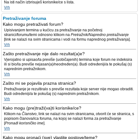
Na isti način izbrisuješ korisnike/ce s lista.
Vrh
Pretraživanje foruma
Kako mogu pretraživati forum?
Upisivanjem termina u kućicu za pretraživanje na početnoj
stranici/forumu/temi odnosno klikom na
Pretražnik/Napredno pretraživanje
[link se nalazi na svim stranicama i vodi na formu naprednog pretraživanja].
Vrh
Zašto pretraživanje nije dalo rezultat(a)e?
Vjerojatno si upisao/la previše (uobičajenih) termina koje forum ne indeksira
ili si bio/la previše nejasan(a)/neodređen(a). Budi određeniji/a te pokušaj (s)
naprednim pretražnikom.
Vrh
Zašto mi se pojavila prazna stranica?
Pretraživanje je rezultiralo s previše rezultata koje server nije mogao obraditi.
Budi određeniji/a te pokušaj (s) naprednim pretražnikom.
Vrh
Kako mogu (pre)traži(va)ti korisnike/ce?
Klikom na
Članstvo
, link se nalazi na svim stranicama, otvorit će se stranica, s
popisom članova/ica foruma, na kojoj se nalazi forma za pretraživanje
[
Pronađi korisničko ime
].
Vrh
Kako mogu pronaći (sve) vlastite postove/teme?