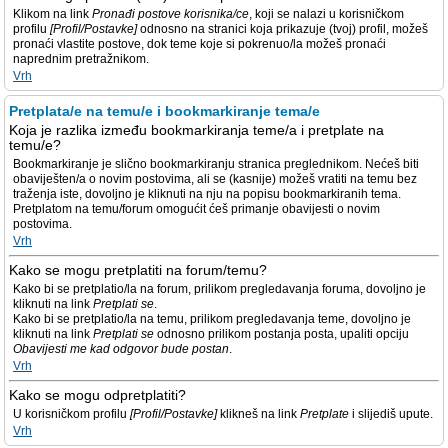
Klikom na link
Pronađi postove korisnika/ce
, koji se nalazi u korisničkom
profilu
[Profil/Postavke]
odnosno na stranici koja prikazuje (tvoj) profil, možeš
pronaći vlastite postove, dok teme koje si pokrenuo/la možeš pronaći
naprednim pretražnikom.
Vrh
Pretplata/e na temu/e i bookmarkiranje tema/e
Koja je razlika između bookmarkiranja teme/a i pretplate na
temu/e?
Bookmarkiranje je slično bookmarkiranju stranica preglednikom. Nećeš biti
obaviješten/a o novim postovima, ali se (kasnije) možeš vratiti na temu bez
traženja iste, dovoljno je kliknuti na nju na popisu bookmarkiranih tema.
Pretplatom na temu/forum omogućit ćeš primanje obavijesti o novim
postovima.
Vrh
Kako se mogu pretplatiti na forum/temu?
Kako bi se pretplatio/la na forum, prilikom pregledavanja foruma, dovoljno je
kliknuti na link
Pretplati se
.
Kako bi se pretplatio/la na temu, prilikom pregledavanja teme, dovoljno je
kliknuti na link
Pretplati se
odnosno prilikom postanja posta, upaliti opciju
Obavijesti me kad odgovor bude postan
.
Vrh
Kako se mogu odpretplatiti?
U korisničkom profilu
[Profil/Postavke]
klikneš na link
Pretplate
i slijediš upute.
Vrh