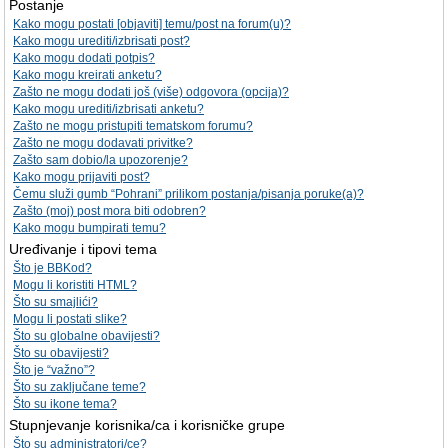
Postanje
Kako mogu postati [objaviti] temu/post na forum(u)?
Kako mogu urediti/izbrisati post?
Kako mogu dodati potpis?
Kako mogu kreirati anketu?
Zašto ne mogu dodati još (više) odgovora (opcija)?
Kako mogu urediti/izbrisati anketu?
Zašto ne mogu pristupiti tematskom forumu?
Zašto ne mogu dodavati privitke?
Zašto sam dobio/la upozorenje?
Kako mogu prijaviti post?
Čemu služi gumb “Pohrani” prilikom postanja/pisanja poruke(a)?
Zašto (moj) post mora biti odobren?
Kako mogu bumpirati temu?
Uređivanje i tipovi tema
Što je BBKod?
Mogu li koristiti HTML?
Što su smajlići?
Mogu li postati slike?
Što su globalne obavijesti?
Što su obavijesti?
Što je “važno”?
Što su zaključane teme?
Što su ikone tema?
Stupnjevanje korisnika/ca i korisničke grupe
Što su administratori/ce?