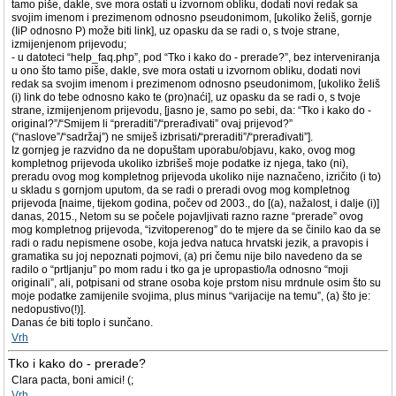
tamo piše, dakle, sve mora ostati u izvornom obliku, dodati novi redak sa
svojim imenom i prezimenom odnosno pseudonimom, [ukoliko želiš, gornje
(IiP odnosno P) može biti link], uz opasku da se radi o, s tvoje strane,
izmijenjenom prijevodu;
- u datoteci “help_faq.php”, pod “Tko i kako do - prerade?”, bez interveniranja
u ono što tamo piše, dakle, sve mora ostati u izvornom obliku, dodati novi
redak sa svojim imenom i prezimenom odnosno pseudonimom, [ukoliko želiš
(i) link do tebe odnosno kako te (pro)naći], uz opasku da se radi o, s tvoje
strane, izmijenjenom prijevodu, [jasno je, samo po sebi, da: “Tko i kako do -
original?”/“Smijem li “preraditi”/“prerađivati” ovaj prijevod?”
(“naslove”/“sadržaj”) ne smiješ izbrisati/“preraditi”/“prerađivati”].
Iz gornjeg je razvidno da ne dopuštam uporabu/objavu, kako, ovog mog
kompletnog prijevoda ukoliko izbrišeš moje podatke iz njega, tako (ni),
preradu ovog mog kompletnog prijevoda ukoliko nije naznačeno, izričito (i to)
u skladu s gornjom uputom, da se radi o preradi ovog mog kompletnog
prijevoda [naime, tijekom godina, počev od 2003., do [(a), nažalost, i dalje (i)]
danas, 2015., Netom su se počele pojavljivati razno razne “prerade” ovog
mog kompletnog prijevoda, “izvitoperenog” do te mjere da se činilo kao da se
radi o radu nepismene osobe, koja jedva natuca hrvatski jezik, a pravopis i
gramatika su joj nepoznati pojmovi, (a) pri čemu nije bilo navedeno da se
radilo o “prtljanju” po mom radu i tko ga je upropastio/la odnosno “moji
originali”, ali, potpisani od strane osoba koje prstom nisu mrdnule osim što su
moje podatke zamijenile svojima, plus minus “varijacije na temu”, (a) što je:
nedopustivo(!)].
Danas će biti toplo i sunčano.
Vrh
Tko i kako do - prerade?
Clara pacta, boni amici! (;
Vrh