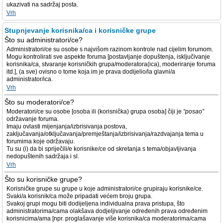
ukazivati na sadržaj posta.
Vrh
Stupnjevanje korisnika/ca i korisničke grupe
Što su administratori/ce?
Administratori/ce su osobe s najvišom razinom kontrole nad cijelim forumom.
Mogu kontrolirati sve aspekte foruma [postavljanje dopuštenja, isključivanje
korisnika/ca, stvaranje korisničkih grupa/moderatora(ica), moderiranje foruma
itd.], (a sve) ovisno o tome koja im je prava dodijelio/la glavni/a
administrator/ica.
Vrh
Što su moderatori/ce?
Moderatori/ce su osobe [osoba ili (korisnička) grupa osoba] čiji je
“posao”
održavanje foruma.
Imaju ovlasti mijenjanja/izbrisivanja postova,
zaključavanja/otključavanja/premještanja/izbrisivanja/razdvajanja tema u
forumima koje održavaju.
Tu su (i) da bi spriječili/e korisnike/ce od skretanja s tema/objavljivanja
nedopuštenih sadržaja i sl.
Vrh
Što su korisničke grupe?
Korisničke grupe su grupe u koje administratori/ce grupiraju korisnike/ce.
Svaki/a korisnik/ca može pripadati većem broju grupa.
Svakoj grupi mogu biti dodijeljena individualna prava pristupa, što
administratorima/cama olakšava dodjeljivanje određenih prava određenim
korisnicima/ama [npr. proglašavanje više korisnika/ca moderatorima/cama