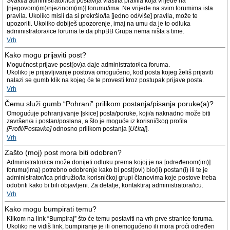
Svaki/a administrator/ica postavlja vlastita pravila koja vrijede na
[njegovom(im)/njezinom(im)] forumu/ima. Ne vrijede na svim forumima ista
pravila. Ukoliko misli da si prekršio/la [jedno od/više] pravila, može te
upozoriti. Ukoliko dobiješ upozorenje, imaj na umu da je to odluka
administratora/ice foruma te da phpBB Grupa nema ništa s time.
Vrh
Kako mogu prijaviti post?
Mogućnost prijave post(ov)a daje administrator/ica foruma.
Ukoliko je prijavljivanje postova omogućeno, kod posta kojeg želiš prijaviti
nalazi se gumb klik na kojeg će te provesti kroz postupak prijave posta.
Vrh
Čemu služi gumb “Pohrani” prilikom postanja/pisanja poruke(a)?
Omogućuje pohranjivanje [skice] posta/poruke, koji/a naknadno može biti
završen/a i postan/poslana, a što je moguće iz korisničkog profila
[Profil/Postavke]
odnosno prilikom postanja [
Učitaj
].
Vrh
Zašto (moj) post mora biti odobren?
Administrator/ica može donijeti odluku prema kojoj je na [određenom(im)]
forumu(ima) potrebno odobrenje kako bi post(ovi) bio(li) postan(i) ili te je
administrator/ica pridružio/la korisničkoj grupi članovima koje postove treba
odobriti kako bi bili objavljeni. Za detalje, kontaktiraj administratora/icu.
Vrh
Kako mogu bumpirati temu?
Klikom na link “Bumpiraj” što će temu postaviti na vrh prve stranice foruma.
Ukoliko ne vidiš link, bumpiranje je ili onemogućeno ili mora proći određen