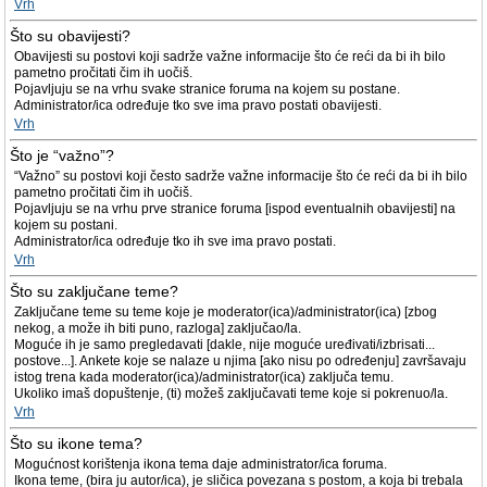
Vrh
Što su obavijesti?
Obavijesti su postovi koji sadrže važne informacije što će reći da bi ih bilo
pametno pročitati čim ih uočiš.
Pojavljuju se na vrhu svake stranice foruma na kojem su postane.
Administrator/ica određuje tko sve ima pravo postati obavijesti.
Vrh
Što je “važno”?
“Važno” su postovi koji često sadrže važne informacije što će reći da bi ih bilo
pametno pročitati čim ih uočiš.
Pojavljuju se na vrhu prve stranice foruma [ispod eventualnih obavijesti] na
kojem su postani.
Administrator/ica određuje tko ih sve ima pravo postati.
Vrh
Što su zaključane teme?
Zaključane teme su teme koje je moderator(ica)/administrator(ica) [zbog
nekog, a može ih biti puno, razloga] zaključao/la.
Moguće ih je samo pregledavati [dakle, nije moguće uređivati/izbrisati...
postove...]. Ankete koje se nalaze u njima [ako nisu po određenju] završavaju
istog trena kada moderator(ica)/administrator(ica) zaključa temu.
Ukoliko imaš dopuštenje, (ti) možeš zaključavati teme koje si pokrenuo/la.
Vrh
Što su ikone tema?
Mogućnost korištenja ikona tema daje administrator/ica foruma.
Ikona teme, (bira ju autor/ica), je sličica povezana s postom, a koja bi trebala