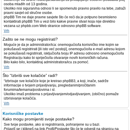
osoba mlađih od 13 godina.
Ukoliko nisi siguran/na odnosi li se spomenuto pravno pravilo na tebe, zatraži
pravni savjet od stručne osobe.
phpBB Tim ne daje pravne savjete što će reći da je potpuno besmisleno
kontaktirati phpBB Tim u vezi bilo kakve pravne stvari koja nije direktno
vezana uz phpbb.com Web stranice odnosno phpBB software.
Vrh
Zašto se ne mogu registrirati?
Moguće je da je administrator/ica: onemogućio/la korisničko ime kojim se
pokušavaš registrirati [ili isto već postoji], onemogućio/la e-mail adresu kojom
se pokušavaš registrirati, isključio/la tvoju IP adresu odnosno onemogućio/la
Registraciju kako bi spriječio/la otvaranje novih korisničkih računa.
Bilo kako bilo, kontaktiraj administratora/icu za pomoć.
Vrh
Što “Izbriši sve kolačiće” radi?
“Izbrisuje sve kolačiće koje je kreirao phpBB3, a koji, inače, sadrže
informacije o tvojem prijavljivanju, pregledanim/pročitanim
forumima/temama/postovima i sl.
Ukoliko imaš problema s prijavljivanjem/odjavljivanjem, (obično) pomaže
izbrisivanje kolačića.
Vrh
Korisničke postavke
Kako mogu promijeniti svoje postavke?
Sve tvoje postavke, ako si registriran/a, pohranjene su u bazi.
Prijaviš se
i klikneš na link
Profil/Postavke
što će te odvesti na stranicu na