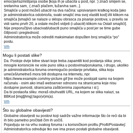
emocije/razmišljanja osobe [koja ih je
ubacila
u post, npr. :) znači smijem se,
sretan/na sam, :( znači plačem, tužan/na sam...].
Smajliće u post možeš
ubaciti
na dva načina: upisivanjem kratkog koda [ako
je administrator/ica odobrio/la, svaki smajlić ima svoj vlastiti kod] i/ili klikom na
smajlića [smajlići se nalaze u sklopu obrasca za pisanje postova; u pravilu se
vidi samo
prvih
20, a ostale možeš vidjeti (i
ubaciti
) klikom na
Ostali smajlići
].
Nije preporučljivo ubacivati/ubaciti puno smajlića u post jer se time gube
čitljivost i preglednost.
Administrator/ica može odrediti maksimalan dopušten broj smajlića “po”
postu.
Vrh
Mogu li postati slike?
Da. Postoje dvije bitne stvari koje treba zapamtiti kod postanja slika: prvo,
mnogi/e korisnici/e ne vole puno slika u postovima/porukama, i drugo, ukoliko
je administrator/ica foruma onemogućio postanje privitaka, slika koju
umećeš/umetneš mora biti dostupna na Internetu, npr.
https://www.example.com/my-picture.gif [ne može postojati samo na tvojem
računalu - osim ako imaš webserver odnosno na stranicama koje nisu
dostupne javnosti, stranicama zaštićenima zaporkama i sl.].
Da bi postao/la sliku: moraš obuhvatiti URL, na kojem se slika nalazi, sa
BBKod [img][/img] tago(vi)m(a).
Vrh
Što su globalne obavijesti?
Globalne obavijesti su postovi koji sadrže važne informacije što će reći da bi
ih bilo pametno pročitati čim ih uočiš.
Pojavljuju se na vrhu svakog foruma i u korisničkom profilu
[Profil/Postavke]
.
Administrator/ica određuje tko sve ima pravo postati globalne obavijesti.