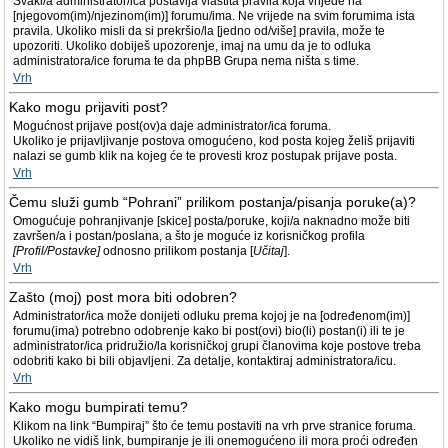
Svaki/a administrator/ica postavlja vlastita pravila koja vrijede na
[njegovom(im)/njezinom(im)] forumu/ima. Ne vrijede na svim forumima ista
pravila. Ukoliko misli da si prekršio/la [jedno od/više] pravila, može te
upozoriti. Ukoliko dobiješ upozorenje, imaj na umu da je to odluka
administratora/ice foruma te da phpBB Grupa nema ništa s time.
Vrh
Kako mogu prijaviti post?
Mogućnost prijave post(ov)a daje administrator/ica foruma.
Ukoliko je prijavljivanje postova omogućeno, kod posta kojeg želiš prijaviti
nalazi se gumb klik na kojeg će te provesti kroz postupak prijave posta.
Vrh
Čemu služi gumb “Pohrani” prilikom postanja/pisanja poruke(a)?
Omogućuje pohranjivanje [skice] posta/poruke, koji/a naknadno može biti
završen/a i postan/poslana, a što je moguće iz korisničkog profila
[Profil/Postavke]
odnosno prilikom postanja [
Učitaj
].
Vrh
Zašto (moj) post mora biti odobren?
Administrator/ica može donijeti odluku prema kojoj je na [određenom(im)]
forumu(ima) potrebno odobrenje kako bi post(ovi) bio(li) postan(i) ili te je
administrator/ica pridružio/la korisničkoj grupi članovima koje postove treba
odobriti kako bi bili objavljeni. Za detalje, kontaktiraj administratora/icu.
Vrh
Kako mogu bumpirati temu?
Klikom na link “Bumpiraj” što će temu postaviti na vrh prve stranice foruma.
Ukoliko ne vidiš link, bumpiranje je ili onemogućeno ili mora proći određen