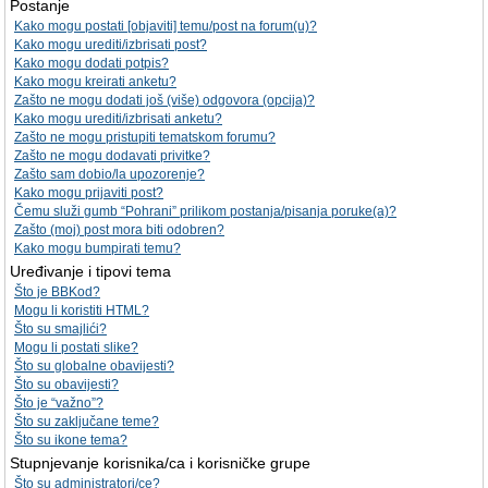
Postanje
Kako mogu postati [objaviti] temu/post na forum(u)?
Kako mogu urediti/izbrisati post?
Kako mogu dodati potpis?
Kako mogu kreirati anketu?
Zašto ne mogu dodati još (više) odgovora (opcija)?
Kako mogu urediti/izbrisati anketu?
Zašto ne mogu pristupiti tematskom forumu?
Zašto ne mogu dodavati privitke?
Zašto sam dobio/la upozorenje?
Kako mogu prijaviti post?
Čemu služi gumb “Pohrani” prilikom postanja/pisanja poruke(a)?
Zašto (moj) post mora biti odobren?
Kako mogu bumpirati temu?
Uređivanje i tipovi tema
Što je BBKod?
Mogu li koristiti HTML?
Što su smajlići?
Mogu li postati slike?
Što su globalne obavijesti?
Što su obavijesti?
Što je “važno”?
Što su zaključane teme?
Što su ikone tema?
Stupnjevanje korisnika/ca i korisničke grupe
Što su administratori/ce?