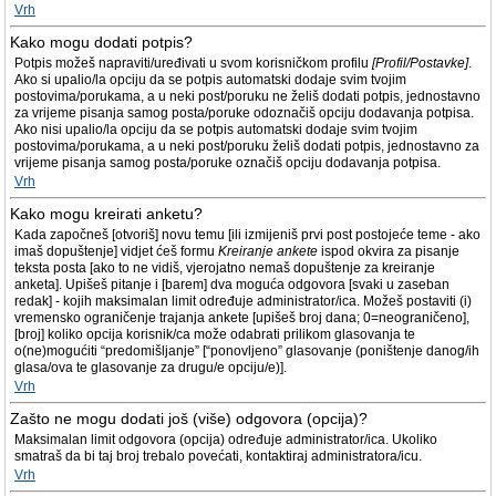
Vrh
Kako mogu dodati potpis?
Potpis možeš napraviti/uređivati u svom korisničkom profilu
[Profil/Postavke]
.
Ako si upalio/la opciju da se potpis automatski dodaje svim tvojim
postovima/porukama, a u neki post/poruku ne želiš dodati potpis, jednostavno
za vrijeme pisanja samog posta/poruke odoznačiš opciju dodavanja potpisa.
Ako nisi upalio/la opciju da se potpis automatski dodaje svim tvojim
postovima/porukama, a u neki post/poruku želiš dodati potpis, jednostavno za
vrijeme pisanja samog posta/poruke označiš opciju dodavanja potpisa.
Vrh
Kako mogu kreirati anketu?
Kada započneš [otvoriš] novu temu [ili izmijeniš prvi post postojeće teme - ako
imaš dopuštenje] vidjet ćeš formu
Kreiranje ankete
ispod okvira za pisanje
teksta posta [ako to ne vidiš, vjerojatno nemaš dopuštenje za kreiranje
anketa]. Upišeš pitanje i [barem] dva moguća odgovora [svaki u zaseban
redak] - kojih maksimalan limit određuje administrator/ica. Možeš postaviti (i)
vremensko ograničenje trajanja ankete [upišeš broj dana; 0=neograničeno],
[broj] koliko opcija korisnik/ca može odabrati prilikom glasovanja te
o(ne)mogućiti “predomišljanje” [“ponovljeno” glasovanje (poništenje danog/ih
glasa/ova te glasovanje za drugu/e opciju/e)].
Vrh
Zašto ne mogu dodati još (više) odgovora (opcija)?
Maksimalan limit odgovora (opcija) određuje administrator/ica. Ukoliko
smatraš da bi taj broj trebalo povećati, kontaktiraj administratora/icu.
Vrh