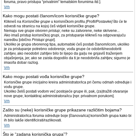
foruma, pravo pristupa “privatnim” tematskim forumima itd.].
Vrh
Kako mogu postati članom/icom korisničke grupe?
Klikneš na
Korisničke grupe
u korisničkom profilu
[Profil/Postavke]
što će te
odvesti na stranicu na kojoj ćeš vidjeti korisničke grupe.
Nemaju sve grupe
otvoren pristup
; neke su zatvorene, neke skrivene...
Ako imaš pristup korisničkoj grupi, za pristupanje klikneš na odgovarajuću
naredbu [obično
Pristupi grupi
].
Ukoliko je grupa otvorenog tipa, automatski ćeš postati članom/icom, ukoliko
je za pristupanje potrebno odobrenje, vođa grupe će odobriti/neodobriti
zahtjev, ako neodobri zahtjev bilo bi lijepo da ga/ju ne gnjaviš traženjem
objašnjenja, jer, ako se zaista dogodilo da ti je neodobri/la zahtjev, sigurno je
imao/la dobar razlog.
Vrh
Kako mogu postati vođa korisničke grupe?
Korisničke grupe inicijalno kreira administrator/ica pri čemu odmah određuje i
vođu grupe.
Ukoliko želiš postati vođom već postojeće grupe ili, pak, (za)tražiti otvaranje
nove grupe, kontaktiraj administratora/icu [npr. privatnom porukom].
Vrh
Zašto su (neke) korisničke grupe prikazane različitim bojama?
Administrator/ica foruma određuje boje [članova/ica] korisničkih grupa kako bi
ih bilo lakše identificirati/razlikovati.
Vrh
Što je “zadana korisnička grupa”?