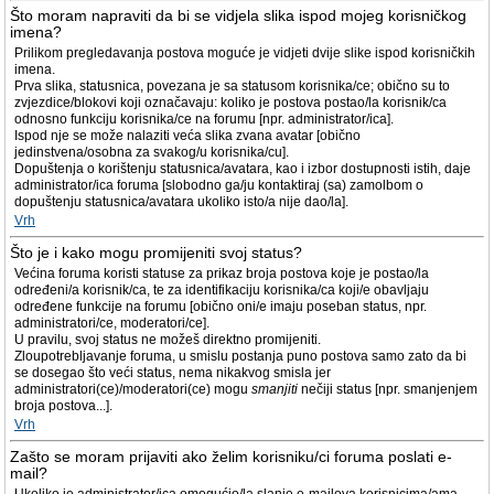
Što moram napraviti da bi se vidjela slika ispod mojeg korisničkog
imena?
Prilikom pregledavanja postova moguće je vidjeti dvije slike ispod korisničkih
imena.
Prva slika, statusnica, povezana je sa statusom korisnika/ce; obično su to
zvjezdice/blokovi koji označavaju: koliko je postova postao/la korisnik/ca
odnosno funkciju korisnika/ce na forumu [npr. administrator/ica].
Ispod nje se može nalaziti veća slika zvana avatar [obično
jedinstvena/osobna za svakog/u korisnika/cu].
Dopuštenja o korištenju statusnica/avatara, kao i izbor dostupnosti istih, daje
administrator/ica foruma [slobodno ga/ju kontaktiraj (sa) zamolbom o
dopuštenju statusnica/avatara ukoliko isto/a nije dao/la].
Vrh
Što je i kako mogu promijeniti svoj status?
Većina foruma koristi statuse za prikaz broja postova koje je postao/la
određeni/a korisnik/ca, te za identifikaciju korisnika/ca koji/e obavljaju
određene funkcije na forumu [obično oni/e imaju poseban status, npr.
administratori/ce, moderatori/ce].
U pravilu, svoj status ne možeš direktno promijeniti.
Zloupotrebljavanje foruma, u smislu postanja puno postova samo zato da bi
se dosegao što veći status, nema nikakvog smisla jer
administratori(ce)/moderatori(ce) mogu
smanjiti
nečiji status [npr. smanjenjem
broja postova...].
Vrh
Zašto se moram prijaviti ako želim korisniku/ci foruma poslati e-
mail?