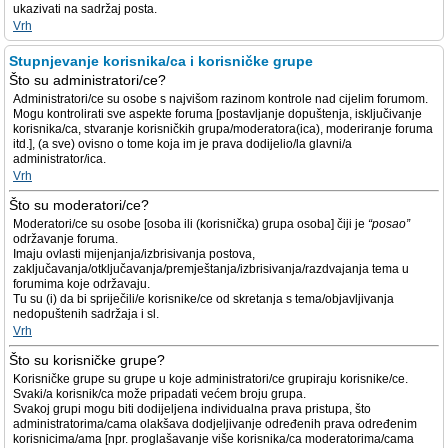
ukazivati na sadržaj posta.
Vrh
Stupnjevanje korisnika/ca i korisničke grupe
Što su administratori/ce?
Administratori/ce su osobe s najvišom razinom kontrole nad cijelim forumom.
Mogu kontrolirati sve aspekte foruma [postavljanje dopuštenja, isključivanje
korisnika/ca, stvaranje korisničkih grupa/moderatora(ica), moderiranje foruma
itd.], (a sve) ovisno o tome koja im je prava dodijelio/la glavni/a
administrator/ica.
Vrh
Što su moderatori/ce?
Moderatori/ce su osobe [osoba ili (korisnička) grupa osoba] čiji je
“posao”
održavanje foruma.
Imaju ovlasti mijenjanja/izbrisivanja postova,
zaključavanja/otključavanja/premještanja/izbrisivanja/razdvajanja tema u
forumima koje održavaju.
Tu su (i) da bi spriječili/e korisnike/ce od skretanja s tema/objavljivanja
nedopuštenih sadržaja i sl.
Vrh
Što su korisničke grupe?
Korisničke grupe su grupe u koje administratori/ce grupiraju korisnike/ce.
Svaki/a korisnik/ca može pripadati većem broju grupa.
Svakoj grupi mogu biti dodijeljena individualna prava pristupa, što
administratorima/cama olakšava dodjeljivanje određenih prava određenim
korisnicima/ama [npr. proglašavanje više korisnika/ca moderatorima/cama