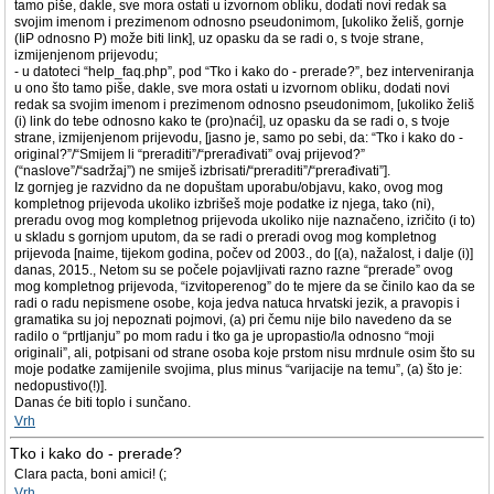
tamo piše, dakle, sve mora ostati u izvornom obliku, dodati novi redak sa
svojim imenom i prezimenom odnosno pseudonimom, [ukoliko želiš, gornje
(IiP odnosno P) može biti link], uz opasku da se radi o, s tvoje strane,
izmijenjenom prijevodu;
- u datoteci “help_faq.php”, pod “Tko i kako do - prerade?”, bez interveniranja
u ono što tamo piše, dakle, sve mora ostati u izvornom obliku, dodati novi
redak sa svojim imenom i prezimenom odnosno pseudonimom, [ukoliko želiš
(i) link do tebe odnosno kako te (pro)naći], uz opasku da se radi o, s tvoje
strane, izmijenjenom prijevodu, [jasno je, samo po sebi, da: “Tko i kako do -
original?”/“Smijem li “preraditi”/“prerađivati” ovaj prijevod?”
(“naslove”/“sadržaj”) ne smiješ izbrisati/“preraditi”/“prerađivati”].
Iz gornjeg je razvidno da ne dopuštam uporabu/objavu, kako, ovog mog
kompletnog prijevoda ukoliko izbrišeš moje podatke iz njega, tako (ni),
preradu ovog mog kompletnog prijevoda ukoliko nije naznačeno, izričito (i to)
u skladu s gornjom uputom, da se radi o preradi ovog mog kompletnog
prijevoda [naime, tijekom godina, počev od 2003., do [(a), nažalost, i dalje (i)]
danas, 2015., Netom su se počele pojavljivati razno razne “prerade” ovog
mog kompletnog prijevoda, “izvitoperenog” do te mjere da se činilo kao da se
radi o radu nepismene osobe, koja jedva natuca hrvatski jezik, a pravopis i
gramatika su joj nepoznati pojmovi, (a) pri čemu nije bilo navedeno da se
radilo o “prtljanju” po mom radu i tko ga je upropastio/la odnosno “moji
originali”, ali, potpisani od strane osoba koje prstom nisu mrdnule osim što su
moje podatke zamijenile svojima, plus minus “varijacije na temu”, (a) što je:
nedopustivo(!)].
Danas će biti toplo i sunčano.
Vrh
Tko i kako do - prerade?
Clara pacta, boni amici! (;
Vrh