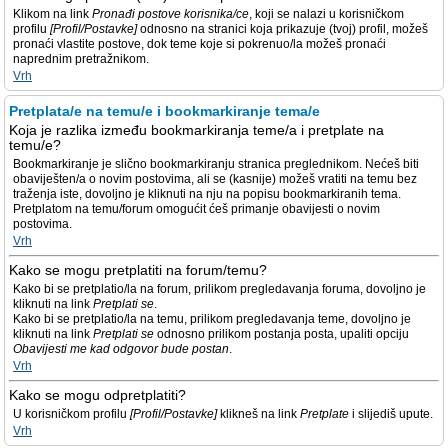
Klikom na link
Pronađi postove korisnika/ce
, koji se nalazi u korisničkom
profilu
[Profil/Postavke]
odnosno na stranici koja prikazuje (tvoj) profil, možeš
pronaći vlastite postove, dok teme koje si pokrenuo/la možeš pronaći
naprednim pretražnikom.
Vrh
Pretplata/e na temu/e i bookmarkiranje tema/e
Koja je razlika između bookmarkiranja teme/a i pretplate na
temu/e?
Bookmarkiranje je slično bookmarkiranju stranica preglednikom. Nećeš biti
obaviješten/a o novim postovima, ali se (kasnije) možeš vratiti na temu bez
traženja iste, dovoljno je kliknuti na nju na popisu bookmarkiranih tema.
Pretplatom na temu/forum omogućit ćeš primanje obavijesti o novim
postovima.
Vrh
Kako se mogu pretplatiti na forum/temu?
Kako bi se pretplatio/la na forum, prilikom pregledavanja foruma, dovoljno je
kliknuti na link
Pretplati se
.
Kako bi se pretplatio/la na temu, prilikom pregledavanja teme, dovoljno je
kliknuti na link
Pretplati se
odnosno prilikom postanja posta, upaliti opciju
Obavijesti me kad odgovor bude postan
.
Vrh
Kako se mogu odpretplatiti?
U korisničkom profilu
[Profil/Postavke]
klikneš na link
Pretplate
i slijediš upute.
Vrh