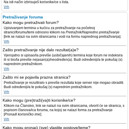
Na isti način izbrisuješ korisnike/ce s lista.
Vrh
Pretraživanje foruma
Kako mogu pretraživati forum?
Upisivanjem termina u kućicu za pretraživanje na početnoj
stranici/forumu/temi odnosno klikom na
Pretražnik/Napredno pretraživanje
[link se nalazi na svim stranicama i vodi na formu naprednog pretraživanja].
Vrh
Zašto pretraživanje nije dalo rezultat(a)e?
Vjerojatno si upisao/la previše (uobičajenih) termina koje forum ne indeksira
ili si bio/la previše nejasan(a)/neodređen(a). Budi određeniji/a te pokušaj (s)
naprednim pretražnikom.
Vrh
Zašto mi se pojavila prazna stranica?
Pretraživanje je rezultiralo s previše rezultata koje server nije mogao obraditi.
Budi određeniji/a te pokušaj (s) naprednim pretražnikom.
Vrh
Kako mogu (pre)traži(va)ti korisnike/ce?
Klikom na
Članstvo
, link se nalazi na svim stranicama, otvorit će se stranica, s
popisom članova/ica foruma, na kojoj se nalazi forma za pretraživanje
[
Pronađi korisničko ime
].
Vrh
Kako mogu pronaći (sve) vlastite postove/teme?