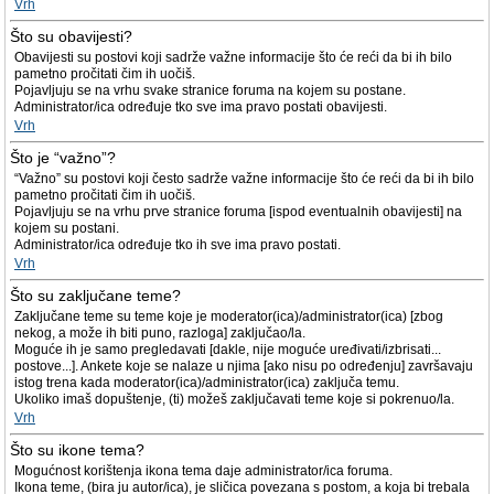
Vrh
Što su obavijesti?
Obavijesti su postovi koji sadrže važne informacije što će reći da bi ih bilo
pametno pročitati čim ih uočiš.
Pojavljuju se na vrhu svake stranice foruma na kojem su postane.
Administrator/ica određuje tko sve ima pravo postati obavijesti.
Vrh
Što je “važno”?
“Važno” su postovi koji često sadrže važne informacije što će reći da bi ih bilo
pametno pročitati čim ih uočiš.
Pojavljuju se na vrhu prve stranice foruma [ispod eventualnih obavijesti] na
kojem su postani.
Administrator/ica određuje tko ih sve ima pravo postati.
Vrh
Što su zaključane teme?
Zaključane teme su teme koje je moderator(ica)/administrator(ica) [zbog
nekog, a može ih biti puno, razloga] zaključao/la.
Moguće ih je samo pregledavati [dakle, nije moguće uređivati/izbrisati...
postove...]. Ankete koje se nalaze u njima [ako nisu po određenju] završavaju
istog trena kada moderator(ica)/administrator(ica) zaključa temu.
Ukoliko imaš dopuštenje, (ti) možeš zaključavati teme koje si pokrenuo/la.
Vrh
Što su ikone tema?
Mogućnost korištenja ikona tema daje administrator/ica foruma.
Ikona teme, (bira ju autor/ica), je sličica povezana s postom, a koja bi trebala