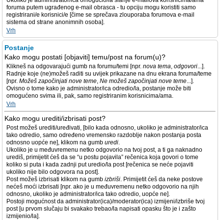
Ukoliko je administrator/ica omogućio/la slanje e-mailova korisnicima/ama
foruma putem ugrađenog e-mail obrasca - tu opciju mogu koristiti samo
registrirani/e korisnici/e [čime se sprečava zlouporaba forumova e-mail
sistema od strane anonimnih osoba].
Vrh
Postanje
Kako mogu postati [objaviti] temu/post na forum(u)?
Klikneš na odgovarajući gumb na forumu/temi [npr.
nova tema
,
odgovori
...].
Radnje koje (ne)možeš raditi su uvijek prikazane na dnu ekrana foruma/teme
[npr.
Možeš započinjati nove teme
,
Ne možeš započinjati nove teme
...].
Ovisno o tome kako je administrator/ica odredio/la, postanje može biti
omogućeno svima ili, pak, samo registriranim korisnicima/ama.
Vrh
Kako mogu urediti/izbrisati post?
Post možeš urediti/uređivati, [bilo kada odnosno, ukoliko je administrator/ica
tako odredio, samo određeno vremensko razdoblje nakon postanja posta
odnosno uopće ne], klikom na gumb
uredi
.
Ukoliko je u međuvremenu netko odgovorio na tvoj post, a ti ga naknadno
urediš, primijetit ćeš da se “u postu pojavila” rečenica koja govori o tome
koliko si puta i kada zadnji put uredio/la post [rečenica se neće pojaviti
ukoliko nije bilo odgovora na post].
Post možeš izbrisati klikom na gumb
izbriši
. Primijetit ćeš da neke postove
nećeš moći izbrisati [npr. ako je u međuvremenu netko odgovorio na njih
odnosno, ukoliko je administrator/ica tako odredio, uopće ne].
Postoji mogućnost da administrator(ica)/moderator(ica) izmijeni/izbriše tvoj
post [u prvom slučaju bi svakako trebao/la napisati opasku što je i zašto
izmijenio/la].