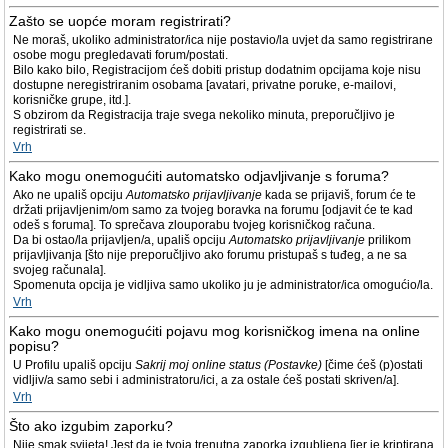
Zašto se uopće moram registrirati?
Ne moraš, ukoliko administrator/ica nije postavio/la uvjet da samo registrirane
osobe mogu pregledavati forum/postati.
Bilo kako bilo, Registracijom ćeš dobiti pristup dodatnim opcijama koje nisu
dostupne neregistriranim osobama [avatari, privatne poruke, e-mailovi,
korisničke grupe, itd.].
S obzirom da Registracija traje svega nekoliko minuta, preporučljivo je
registrirati se.
Vrh
Kako mogu onemogućiti automatsko odjavljivanje s foruma?
Ako ne upališ opciju
Automatsko prijavljivanje
kada se prijaviš, forum će te
držati prijavljenim/om samo za tvojeg boravka na forumu [odjavit će te kad
odeš s foruma]. To sprečava zlouporabu tvojeg korisničkog računa.
Da bi ostao/la prijavljen/a, upališ opciju
Automatsko prijavljivanje
prilikom
prijavljivanja [što nije preporučljivo ako forumu pristupaš s tuđeg, a ne sa
svojeg računala].
Spomenuta opcija je vidljiva samo ukoliko ju je administrator/ica omogućio/la.
Vrh
Kako mogu onemogućiti pojavu mog korisničkog imena na online
popisu?
U Profilu upališ opciju
Sakrij moj online status (Postavke)
[čime ćeš (p)ostati
vidljiv/a samo sebi i administratoru/ici, a za ostale ćeš postati skriven/a].
Vrh
Što ako izgubim zaporku?
Nije smak svijeta! Jest da je tvoja trenutna zaporka izgubljena [jer je kriptirana