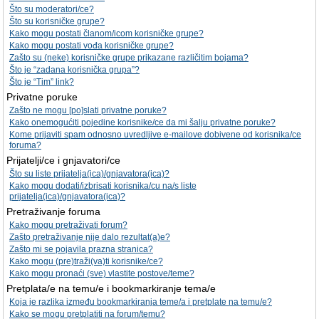
Što su moderatori/ce?
Što su korisničke grupe?
Kako mogu postati članom/icom korisničke grupe?
Kako mogu postati vođa korisničke grupe?
Zašto su (neke) korisničke grupe prikazane različitim bojama?
Što je “zadana korisnička grupa”?
Što je “Tim” link?
Privatne poruke
Zašto ne mogu [po]slati privatne poruke?
Kako onemogućiti pojedine korisnike/ce da mi šalju privatne poruke?
Kome prijaviti spam odnosno uvredljive e-mailove dobivene od korisnika/ce
foruma?
Prijatelji/ce i gnjavatori/ce
Što su liste prijatelja(ica)/gnjavatora(ica)?
Kako mogu dodati/izbrisati korisnika/cu na/s liste
prijatelja(ica)/gnjavatora(ica)?
Pretraživanje foruma
Kako mogu pretraživati forum?
Zašto pretraživanje nije dalo rezultat(a)e?
Zašto mi se pojavila prazna stranica?
Kako mogu (pre)traži(va)ti korisnike/ce?
Kako mogu pronaći (sve) vlastite postove/teme?
Pretplata/e na temu/e i bookmarkiranje tema/e
Koja je razlika između bookmarkiranja teme/a i pretplate na temu/e?
Kako se mogu pretplatiti na forum/temu?