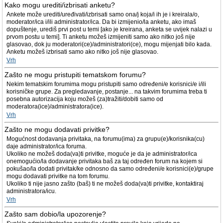
Kako mogu urediti/izbrisati anketu?
Ankete može urediti/uređivati/izbrisati samo ona/j koja/i ih je i kreirala/o,
moderator/ica i/ili administrator/ica. Da bi izmijenio/la anketu, ako imaš
dopuštenje, urediš prvi post u temi [ako je kreirana, anketa se uvijek nalazi u
prvom postu u temi]. Ti anketu možeš izmijeniti samo ako nitko još nije
glasovao, dok ju moderatori(ce)/administratori(ce), mogu mijenjati bilo kada.
Anketu možeš izbrisati samo ako nitko još nije glasovao.
Vrh
Zašto ne mogu pristupiti tematskom forumu?
Nekim tematskim forumima mogu pristupiti samo određeni/e korisnici/e i/ili
korisničke grupe. Za pregledavanje, postanje... na takvim forumima treba ti
posebna autorizacija koju možeš (za)tražiti/dobiti samo od
moderatora(ice)/administratora(ice).
Vrh
Zašto ne mogu dodavati privitke?
Mogućnost dodavanja privitaka, na forumu(ima) za grupu(e)/korisnika(cu)
daje administrator/ica foruma.
Ukoliko ne možeš doda(va)ti privitke, moguće je da je administrator/ica
onemogućio/la dodavanje privitaka baš za taj određen forum na kojem si
pokušao/la dodati privitak/ke odnosno da samo određeni/e korisnici(e)/grupe
mogu dodavati privitke na tom forumu.
Ukoliko ti nije jasno zašto (baš) ti ne možeš doda(va)ti privitke, kontaktiraj
administratora/icu.
Vrh
Zašto sam dobio/la upozorenje?