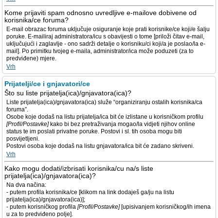
Kome prijaviti spam odnosno uvredljive e-mailove dobivene od
korisnika/ce foruma?
E-mail obrazac foruma uključuje osiguranje koje prati korisnike/ce koji/e šalju
poruke. E-mailiraj administratora/icu s obavijesti o tome [priloži čitav e-mail,
uključujući i zaglavlje - ono sadrži detalje o korisniku/ci koji/a je poslao/la e-
mail]. Po primitku tvojeg e-maila, administrator/ica može poduzeti (za to
predviđene) mjere.
Vrh
Prijatelji/ce i gnjavatori/ce
Što su liste prijatelja(ica)/gnjavatora(ica)?
Liste prijatelja(ica)/gnjavatora(ica) služe “organiziranju ostalih korisnika/ca
foruma”.
Osobe koje dodaš na listu prijatelja/ica bit će izlistane u korisničkom profilu
[Profil/Postavke]
kako bi bez pretraživanja mogao/la vidjeti njihov online
status te im poslati privatne poruke. Postovi i sl. tih osoba mogu biti
posvijetljeni.
Postovi osoba koje dodaš na listu gnjavatora/ica bit će zadano skriveni.
Vrh
Kako mogu dodati/izbrisati korisnika/cu na/s liste
prijatelja(ica)/gnjavatora(ica)?
Na dva načina:
- putem profila korisnika/ce [klikom na link dodaješ ga/ju na listu
prijatelja(ica)/gnjavatora(ica)];
- putem korisničkog profila
[Profil/Postavke]
[upisivanjem korisničkog/ih imena
u za to predviđeno polje].