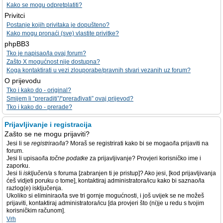
Kako se mogu odpretplatiti?
Privitci
Postanje kojih privitaka je dopušteno?
Kako mogu pronaći (sve) vlastite privitke?
phpBB3
Tko je napisao/la ovaj forum?
Zašto X mogućnost nije dostupna?
Koga kontaktirati u vezi zlouporabe/pravnih stvari vezanih uz forum?
O prijevodu
Tko i kako do - original?
Smijem li “preraditi”/“prerađivati” ovaj prijevod?
Tko i kako do - prerade?
Prijavljivanje i registracija
Zašto se ne mogu prijaviti?
Jesi li se
registrirao/la
? Moraš se registrirati kako bi se mogao/la prijaviti na
forum.
Jesi li upisao/la
točne podatke
za prijavljivanje? Provjeri korisničko ime i
zaporku.
Jesi li
isključen/a
s foruma [zabranjen ti je pristup]? Ako jesi, [kod prijavljivanja
ćeš vidjeti poruku o tome], kontaktiraj administratora/icu kako bi saznao/la
razlog(e) isključenja.
Ukoliko si eliminirao/la sve tri gornje mogućnosti, i još uvijek se ne možeš
prijaviti, kontaktiraj administratora/icu [da provjeri što (ni)je u redu s tvojim
korisničkim računom].
Vrh