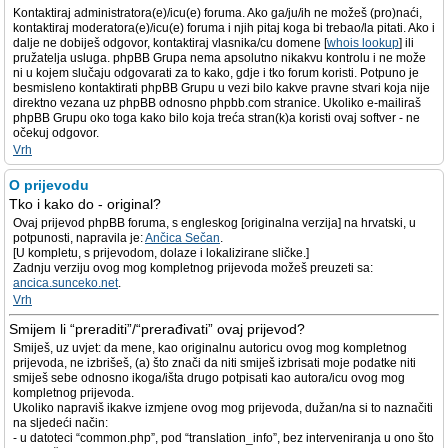
Kontaktiraj administratora(e)/icu(e) foruma. Ako ga/ju/ih ne možeš (pro)naći,
kontaktiraj moderatora(e)/icu(e) foruma i njih pitaj koga bi trebao/la pitati. Ako i
dalje ne dobiješ odgovor, kontaktiraj vlasnika/cu domene [
whois lookup
] ili
pružatelja usluga. phpBB Grupa nema apsolutno nikakvu kontrolu i ne može
ni u kojem slučaju odgovarati za to kako, gdje i tko forum koristi. Potpuno je
besmisleno kontaktirati phpBB Grupu u vezi bilo kakve pravne stvari koja nije
direktno vezana uz phpBB odnosno phpbb.com stranice. Ukoliko e-mailiraš
phpBB Grupu oko toga kako bilo koja treća stran(k)a koristi ovaj softver - ne
očekuj odgovor.
Vrh
O prijevodu
Tko i kako do - original?
Ovaj prijevod phpBB foruma, s engleskog [originalna verzija] na hrvatski, u
potpunosti, napravila je:
Ančica Sečan
.
[U kompletu, s prijevodom, dolaze i lokalizirane sličke.]
Zadnju verziju ovog mog kompletnog prijevoda možeš preuzeti sa:
ancica.sunceko.net
.
Vrh
Smijem li “preraditi”/“prerađivati” ovaj prijevod?
Smiješ, uz uvjet: da mene, kao originalnu autoricu ovog mog kompletnog
prijevoda, ne izbrišeš, (a) što znači da niti smiješ izbrisati moje podatke niti
smiješ sebe odnosno ikoga/išta drugo potpisati kao autora/icu ovog mog
kompletnog prijevoda.
Ukoliko napraviš ikakve izmjene ovog mog prijevoda, dužan/na si to naznačiti
na sljedeći način:
- u datoteci “common.php”, pod “translation_info”, bez interveniranja u ono što