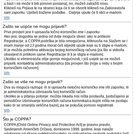
u bazi i ne može ti biti ponovo poslana], no, možeš zatražiti novu.
Klikneš na
Prijava
te na stranici koja će ti se otvoriti klikneš na
Zaboravio/la
sam zaporku
. Upišeš tražene podatke... Daljnje upute će ti stići e-mailom.
Vrh
Zašto se uopće ne mogu prijaviti?
Prvo provjeri jesi li upisao/la točno
korisničko ime
i
zaporku
.
Ako jesi, dogodila se jedna od dvije moguće stvari: ako si prilikom
Registracije, a COPPA podrška je bila omogućena, kliknuo/la na
Slažem se i
imam manje od 13 godina
morat ćeš slijediti upute koje su ti stigle e-mailom;
ili je možda potrebna aktivacija tvojeg korisničkog računa [za što si vidio/la
obavijest ili prilikom same Registracije ili ti je stigla e-mailom].
Ukoliko si eliminirao/la obje gornje mogućnosti, i još uvijek se ne možeš
prijaviti, kontaktiraj administratora/icu [da provjeri što (ni)je u redu s tvojim
korisničkim računom].
Vrh
Zašto se više ne mogu prijaviti?
Dva su moguća razloga: ili si upisao/la
netočno
korisničko ime i/ili zaporku; ili
je administrator/ica
izbrisao/la
tvoj korisnički račun.
Ukoliko je u pitanju potonje: možda nikada nisi ništa postao/la, [uobičajeno je
periodično izbrisivanje korisničkih računa korisnika/ca koji/e ništa ne postaju
kako bi se smanjila veličina baze], pa se pokušaj ponovo registrirati.
Vrh
Što je COPPA?
COPPA [Child Online Privacy and Protection Act] je pravno pravilo,
Sjedinjenih Američkih Država, doneseno 1998. godine, koje nalaže
odobrenje od strane roditelja/staratelja za prikupljanje osobnih podataka [od]