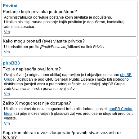
Privitci
Postanje kojih privitaka je dopušteno?
Administrator/ica određuje postanje kojih privitaka je dopušteno.
Ukoliko nisi siguran/na postanje kojih privitaka je dopušteno, kontaktiraj
administratora/icu.
Vrh
Kako mogu pronaći (sve) vlastite privitke?
U korisničkom profilu
[Profil/Postavke]
klikneš na link
Privitci
.
Vrh
phpBB3
Tko je napisao/la ovaj forum?
Ovaj softver [u originalnom obliku] napravljen je i objavljen od strane
phpBB
Grupe
. Dostupan je pod GNU General Public Licence i može biti slobodno
distribuiran [posjeti vezu u prethodnoj rečenici za detalje]. phpBB Grupa
zadržava sva autorska prava na ovaj softver.
Vrh
Zašto X mogućnost nije dostupna?
Ukoliko smatraš da neka mogućnost treba biti dodana, posjeti
phpBB Centar
Ideja
, (a) gdje možeš vidjeti [i glasovati za] već predložene ideje i/ili predložiti
vlastite.
Vrh
Koga kontaktirati u vezi zlouporabe/pravnih stvari vezanih uz
forum?