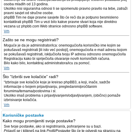
osoba mlađih od 13 godina.
Ukoliko nisi siguran/na odnosi li se spomenuto pravno pravilo na tebe, zatraži
pravni savjet od stručne osobe.
phpBB Tim ne daje pravne savjete što će reći da je potpuno besmisleno
kontaktirati phpBB Tim u vezi bilo kakve pravne stvari koja nije direktno
vezana uz phpbb.com Web stranice odnosno phpBB software.
Vrh
Zašto se ne mogu registrirati?
Moguće je da je administrator/ica: onemogućio/la korisničko ime kojim se
pokušavaš registrirati [ili isto već postoji], onemogućio/la e-mail adresu kojom
se pokušavaš registrirati, isključio/la tvoju IP adresu odnosno onemogućio/la
Registraciju kako bi spriječio/la otvaranje novih korisničkih računa.
Bilo kako bilo, kontaktiraj administratora/icu za pomoć.
Vrh
Što “Izbriši sve kolačiće” radi?
“Izbrisuje sve kolačiće koje je kreirao phpBB3, a koji, inače, sadrže
informacije o tvojem prijavljivanju, pregledanim/pročitanim
forumima/temama/postovima i sl.
Ukoliko imaš problema s prijavljivanjem/odjavljivanjem, (obično) pomaže
izbrisivanje kolačića.
Vrh
Korisničke postavke
Kako mogu promijeniti svoje postavke?
Sve tvoje postavke, ako si registriran/a, pohranjene su u bazi.
Prijaviš se
i klikneš na link
Profil/Postavke
što će te odvesti na stranicu na