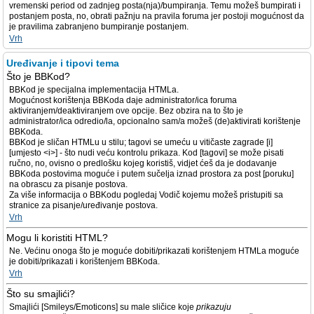
vremenski period od zadnjeg posta(nja)/bumpiranja. Temu možeš bumpirati i
postanjem posta, no, obrati pažnju na pravila foruma jer postoji mogućnost da
je pravilima zabranjeno bumpiranje postanjem.
Vrh
Uređivanje i tipovi tema
Što je BBKod?
BBKod je specijalna implementacija HTMLa.
Mogućnost korištenja BBKoda daje administrator/ica foruma
aktiviranjem/deaktiviranjem ove opcije. Bez obzira na to što je
administrator/ica odredio/la, opcionalno sam/a možeš (de)aktivirati korištenje
BBKoda.
BBKod je sličan HTMLu u stilu; tagovi se umeću u vitičaste zagrade [i]
[umjesto <i>] - što nudi veću kontrolu prikaza. Kod [tagovi] se može pisati
ručno, no, ovisno o predlošku kojeg koristiš, vidjet ćeš da je dodavanje
BBKoda postovima moguće i putem sučelja iznad prostora za post [poruku]
na obrascu za pisanje postova.
Za više informacija o BBKodu pogledaj Vodič kojemu možeš pristupiti sa
stranice za pisanje/uređivanje postova.
Vrh
Mogu li koristiti HTML?
Ne. Većinu onoga što je moguće dobiti/prikazati korištenjem HTMLa moguće
je dobiti/prikazati i korištenjem BBKoda.
Vrh
Što su smajlići?
Smajlići [Smileys/Emoticons] su male sličice koje
prikazuju