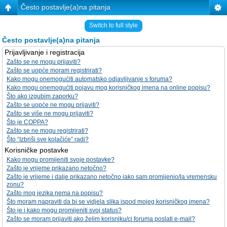
Često postavlje(a)na pitanja
Switch to full style
Često postavlje(a)na pitanja
Prijavljivanje i registracija
Zašto se ne mogu prijaviti?
Zašto se uopće moram registrirati?
Kako mogu onemogućiti automatsko odjavljivanje s foruma?
Kako mogu onemogućiti pojavu mog korisničkog imena na online popisu?
Što ako izgubim zaporku?
Zašto se uopće ne mogu prijaviti?
Zašto se više ne mogu prijaviti?
Što je COPPA?
Zašto se ne mogu registrirati?
Što “Izbriši sve kolačiće” radi?
Korisničke postavke
Kako mogu promijeniti svoje postavke?
Zašto je vrijeme prikazano netočno?
Zašto je vrijeme i dalje prikazano netočno iako sam promijenio/la vremensku
zonu?
Zašto mog jezika nema na popisu?
Što moram napraviti da bi se vidjela slika ispod mojeg korisničkog imena?
Što je i kako mogu promijeniti svoj status?
Zašto se moram prijaviti ako želim korisniku/ci foruma poslati e-mail?