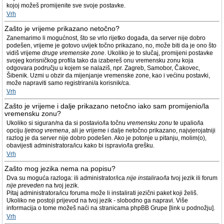
kojoj možeš promijenite sve svoje postavke.
Vrh
Zašto je vrijeme prikazano netočno?
Zanemarimo li mogućnost, što se vrlo rijetko događa, da server nije dobro
podešen, vrijeme je gotovo uvijek točno prikazano, no, može biti da je ono što
vidiš vrijeme
druge vremenske zone
. Ukoliko je to slučaj, promijeni postavke
svojeg korisničkog profila tako da izabereš onu vremensku zonu koja
odgovara području u kojem se nalaziš, npr. Zagreb, Samobor, Čakovec,
Šibenik. Uzmi u obzir da mijenjanje vremenske zone, kao i većinu postavki,
može napraviti samo registrirani/a korisnik/ca.
Vrh
Zašto je vrijeme i dalje prikazano netočno iako sam promijenio/la
vremensku zonu?
Ukoliko si siguran/na da si postavio/la točnu
vremensku zonu
te upalio/la
opciju
ljetnog vremena
, ali je vrijeme i dalje netočno prikazano, najvjerojatniji
razlog je da server nije dobro podešen. Ako je potonje u pitanju, molim(o),
obavijesti administratora/icu kako bi ispravio/la grešku.
Vrh
Zašto mog jezika nema na popisu?
Dva su moguća razloga: ili administrator/ica
nije instalirao/la
tvoj jezik ili forum
nije preveden
na tvoj jezik.
Pitaj administratora/icu foruma može li instalirati jezični paket koji želiš.
Ukoliko ne postoji prijevod na tvoj jezik - slobodno ga napravi. Više
informacija o tome možeš naći na stranicama phpBB Grupe [link u podnožju].
Vrh