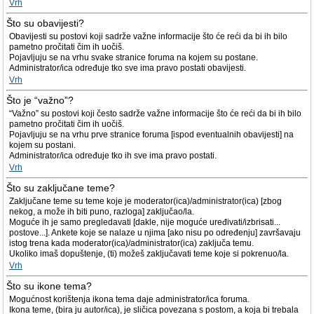
Vrh
Što su obavijesti?
Obavijesti su postovi koji sadrže važne informacije što će reći da bi ih bilo
pametno pročitati čim ih uočiš.
Pojavljuju se na vrhu svake stranice foruma na kojem su postane.
Administrator/ica određuje tko sve ima pravo postati obavijesti.
Vrh
Što je “važno”?
“Važno” su postovi koji često sadrže važne informacije što će reći da bi ih bilo
pametno pročitati čim ih uočiš.
Pojavljuju se na vrhu prve stranice foruma [ispod eventualnih obavijesti] na
kojem su postani.
Administrator/ica određuje tko ih sve ima pravo postati.
Vrh
Što su zaključane teme?
Zaključane teme su teme koje je moderator(ica)/administrator(ica) [zbog
nekog, a može ih biti puno, razloga] zaključao/la.
Moguće ih je samo pregledavati [dakle, nije moguće uređivati/izbrisati...
postove...]. Ankete koje se nalaze u njima [ako nisu po određenju] završavaju
istog trena kada moderator(ica)/administrator(ica) zaključa temu.
Ukoliko imaš dopuštenje, (ti) možeš zaključavati teme koje si pokrenuo/la.
Vrh
Što su ikone tema?
Mogućnost korištenja ikona tema daje administrator/ica foruma.
Ikona teme, (bira ju autor/ica), je sličica povezana s postom, a koja bi trebala