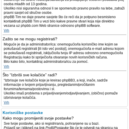
osoba mlađih od 13 godina.
Ukoliko nisi siguran/na odnosi li se spomenuto pravno pravilo na tebe, zatraži
pravni savjet od stručne osobe.
phpBB Tim ne daje pravne savjete što će reći da je potpuno besmisleno
kontaktirati phpBB Tim u vezi bilo kakve pravne stvari koja nije direktno
vezana uz phpbb.com Web stranice odnosno phpBB software.
Vrh
Zašto se ne mogu registrirati?
Moguće je da je administrator/ica: onemogućio/la korisničko ime kojim se
pokušavaš registrirati [ili isto već postoji], onemogućio/la e-mail adresu kojom
se pokušavaš registrirati, isključio/la tvoju IP adresu odnosno onemogućio/la
Registraciju kako bi spriječio/la otvaranje novih korisničkih računa.
Bilo kako bilo, kontaktiraj administratora/icu za pomoć.
Vrh
Što “Izbriši sve kolačiće” radi?
“Izbrisuje sve kolačiće koje je kreirao phpBB3, a koji, inače, sadrže
informacije o tvojem prijavljivanju, pregledanim/pročitanim
forumima/temama/postovima i sl.
Ukoliko imaš problema s prijavljivanjem/odjavljivanjem, (obično) pomaže
izbrisivanje kolačića.
Vrh
Korisničke postavke
Kako mogu promijeniti svoje postavke?
Sve tvoje postavke, ako si registriran/a, pohranjene su u bazi.
Prijaviš se
i klikneš na link
Profil/Postavke
što će te odvesti na stranicu na