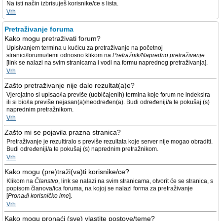
Na isti način izbrisuješ korisnike/ce s lista.
Vrh
Pretraživanje foruma
Kako mogu pretraživati forum?
Upisivanjem termina u kućicu za pretraživanje na početnoj
stranici/forumu/temi odnosno klikom na
Pretražnik/Napredno pretraživanje
[link se nalazi na svim stranicama i vodi na formu naprednog pretraživanja].
Vrh
Zašto pretraživanje nije dalo rezultat(a)e?
Vjerojatno si upisao/la previše (uobičajenih) termina koje forum ne indeksira
ili si bio/la previše nejasan(a)/neodređen(a). Budi određeniji/a te pokušaj (s)
naprednim pretražnikom.
Vrh
Zašto mi se pojavila prazna stranica?
Pretraživanje je rezultiralo s previše rezultata koje server nije mogao obraditi.
Budi određeniji/a te pokušaj (s) naprednim pretražnikom.
Vrh
Kako mogu (pre)traži(va)ti korisnike/ce?
Klikom na
Članstvo
, link se nalazi na svim stranicama, otvorit će se stranica, s
popisom članova/ica foruma, na kojoj se nalazi forma za pretraživanje
[
Pronađi korisničko ime
].
Vrh
Kako mogu pronaći (sve) vlastite postove/teme?