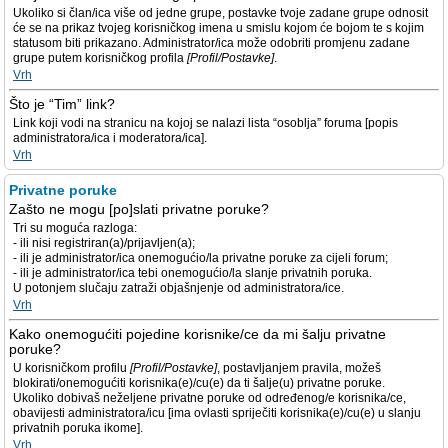
Ukoliko si član/ica više od jedne grupe, postavke tvoje zadane grupe odnosit
će se na prikaz tvojeg korisničkog imena u smislu kojom će bojom te s kojim
statusom biti prikazano. Administrator/ica može odobriti promjenu zadane
grupe putem korisničkog profila
[Profil/Postavke]
.
Vrh
Što je “Tim” link?
Link koji vodi na stranicu na kojoj se nalazi lista “osoblja” foruma [popis
administratora/ica i moderatora/ica].
Vrh
Privatne poruke
Zašto ne mogu [po]slati privatne poruke?
Tri su moguća razloga:
- ili nisi registriran(a)/prijavljen(a);
- ili je administrator/ica onemogućio/la privatne poruke za cijeli forum;
- ili je administrator/ica tebi onemogućio/la slanje privatnih poruka.
U potonjem slučaju zatraži objašnjenje od administratora/ice.
Vrh
Kako onemogućiti pojedine korisnike/ce da mi šalju privatne
poruke?
U korisničkom profilu
[Profil/Postavke]
, postavljanjem pravila, možeš
blokirati/onemogućiti korisnika(e)/cu(e) da ti šalje(u) privatne poruke.
Ukoliko dobivaš neželjene privatne poruke od određenog/e korisnika/ce,
obavijesti administratora/icu [ima ovlasti spriječiti korisnika(e)/cu(e) u slanju
privatnih poruka ikome].
Vrh