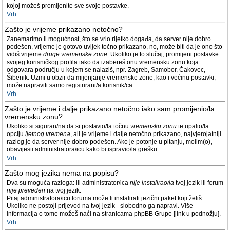
kojoj možeš promijenite sve svoje postavke.
Vrh
Zašto je vrijeme prikazano netočno?
Zanemarimo li mogućnost, što se vrlo rijetko događa, da server nije dobro
podešen, vrijeme je gotovo uvijek točno prikazano, no, može biti da je ono što
vidiš vrijeme
druge vremenske zone
. Ukoliko je to slučaj, promijeni postavke
svojeg korisničkog profila tako da izabereš onu vremensku zonu koja
odgovara području u kojem se nalaziš, npr. Zagreb, Samobor, Čakovec,
Šibenik. Uzmi u obzir da mijenjanje vremenske zone, kao i većinu postavki,
može napraviti samo registrirani/a korisnik/ca.
Vrh
Zašto je vrijeme i dalje prikazano netočno iako sam promijenio/la
vremensku zonu?
Ukoliko si siguran/na da si postavio/la točnu
vremensku zonu
te upalio/la
opciju
ljetnog vremena
, ali je vrijeme i dalje netočno prikazano, najvjerojatniji
razlog je da server nije dobro podešen. Ako je potonje u pitanju, molim(o),
obavijesti administratora/icu kako bi ispravio/la grešku.
Vrh
Zašto mog jezika nema na popisu?
Dva su moguća razloga: ili administrator/ica
nije instalirao/la
tvoj jezik ili forum
nije preveden
na tvoj jezik.
Pitaj administratora/icu foruma može li instalirati jezični paket koji želiš.
Ukoliko ne postoji prijevod na tvoj jezik - slobodno ga napravi. Više
informacija o tome možeš naći na stranicama phpBB Grupe [link u podnožju].
Vrh