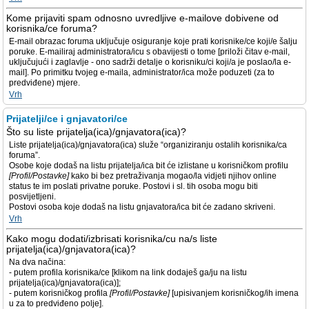
Kome prijaviti spam odnosno uvredljive e-mailove dobivene od
korisnika/ce foruma?
E-mail obrazac foruma uključuje osiguranje koje prati korisnike/ce koji/e šalju
poruke. E-mailiraj administratora/icu s obavijesti o tome [priloži čitav e-mail,
uključujući i zaglavlje - ono sadrži detalje o korisniku/ci koji/a je poslao/la e-
mail]. Po primitku tvojeg e-maila, administrator/ica može poduzeti (za to
predviđene) mjere.
Vrh
Prijatelji/ce i gnjavatori/ce
Što su liste prijatelja(ica)/gnjavatora(ica)?
Liste prijatelja(ica)/gnjavatora(ica) služe “organiziranju ostalih korisnika/ca
foruma”.
Osobe koje dodaš na listu prijatelja/ica bit će izlistane u korisničkom profilu
[Profil/Postavke]
kako bi bez pretraživanja mogao/la vidjeti njihov online
status te im poslati privatne poruke. Postovi i sl. tih osoba mogu biti
posvijetljeni.
Postovi osoba koje dodaš na listu gnjavatora/ica bit će zadano skriveni.
Vrh
Kako mogu dodati/izbrisati korisnika/cu na/s liste
prijatelja(ica)/gnjavatora(ica)?
Na dva načina:
- putem profila korisnika/ce [klikom na link dodaješ ga/ju na listu
prijatelja(ica)/gnjavatora(ica)];
- putem korisničkog profila
[Profil/Postavke]
[upisivanjem korisničkog/ih imena
u za to predviđeno polje].