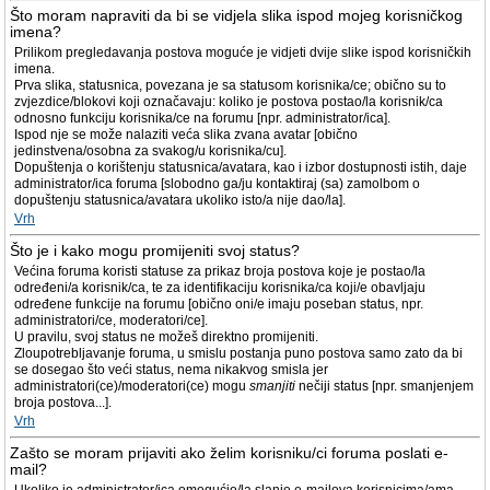
Što moram napraviti da bi se vidjela slika ispod mojeg korisničkog
imena?
Prilikom pregledavanja postova moguće je vidjeti dvije slike ispod korisničkih
imena.
Prva slika, statusnica, povezana je sa statusom korisnika/ce; obično su to
zvjezdice/blokovi koji označavaju: koliko je postova postao/la korisnik/ca
odnosno funkciju korisnika/ce na forumu [npr. administrator/ica].
Ispod nje se može nalaziti veća slika zvana avatar [obično
jedinstvena/osobna za svakog/u korisnika/cu].
Dopuštenja o korištenju statusnica/avatara, kao i izbor dostupnosti istih, daje
administrator/ica foruma [slobodno ga/ju kontaktiraj (sa) zamolbom o
dopuštenju statusnica/avatara ukoliko isto/a nije dao/la].
Vrh
Što je i kako mogu promijeniti svoj status?
Većina foruma koristi statuse za prikaz broja postova koje je postao/la
određeni/a korisnik/ca, te za identifikaciju korisnika/ca koji/e obavljaju
određene funkcije na forumu [obično oni/e imaju poseban status, npr.
administratori/ce, moderatori/ce].
U pravilu, svoj status ne možeš direktno promijeniti.
Zloupotrebljavanje foruma, u smislu postanja puno postova samo zato da bi
se dosegao što veći status, nema nikakvog smisla jer
administratori(ce)/moderatori(ce) mogu
smanjiti
nečiji status [npr. smanjenjem
broja postova...].
Vrh
Zašto se moram prijaviti ako želim korisniku/ci foruma poslati e-
mail?