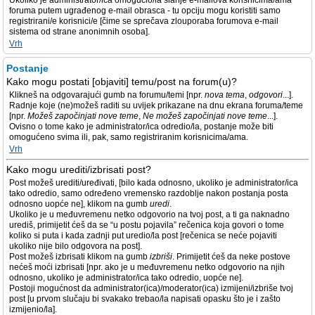
Ukoliko je administrator/ica omogućio/la slanje e-mailova korisnicima/ama
foruma putem ugrađenog e-mail obrasca - tu opciju mogu koristiti samo
registrirani/e korisnici/e [čime se sprečava zlouporaba forumova e-mail
sistema od strane anonimnih osoba].
Vrh
Postanje
Kako mogu postati [objaviti] temu/post na forum(u)?
Klikneš na odgovarajući gumb na forumu/temi [npr.
nova tema
,
odgovori
...].
Radnje koje (ne)možeš raditi su uvijek prikazane na dnu ekrana foruma/teme
[npr.
Možeš započinjati nove teme
,
Ne možeš započinjati nove teme
...].
Ovisno o tome kako je administrator/ica odredio/la, postanje može biti
omogućeno svima ili, pak, samo registriranim korisnicima/ama.
Vrh
Kako mogu urediti/izbrisati post?
Post možeš urediti/uređivati, [bilo kada odnosno, ukoliko je administrator/ica
tako odredio, samo određeno vremensko razdoblje nakon postanja posta
odnosno uopće ne], klikom na gumb
uredi
.
Ukoliko je u međuvremenu netko odgovorio na tvoj post, a ti ga naknadno
urediš, primijetit ćeš da se “u postu pojavila” rečenica koja govori o tome
koliko si puta i kada zadnji put uredio/la post [rečenica se neće pojaviti
ukoliko nije bilo odgovora na post].
Post možeš izbrisati klikom na gumb
izbriši
. Primijetit ćeš da neke postove
nećeš moći izbrisati [npr. ako je u međuvremenu netko odgovorio na njih
odnosno, ukoliko je administrator/ica tako odredio, uopće ne].
Postoji mogućnost da administrator(ica)/moderator(ica) izmijeni/izbriše tvoj
post [u prvom slučaju bi svakako trebao/la napisati opasku što je i zašto
izmijenio/la].