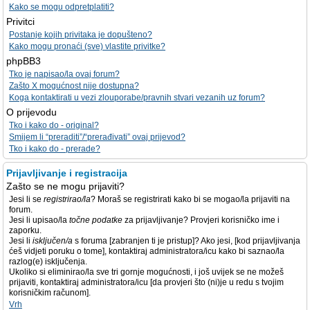
Kako se mogu odpretplatiti?
Privitci
Postanje kojih privitaka je dopušteno?
Kako mogu pronaći (sve) vlastite privitke?
phpBB3
Tko je napisao/la ovaj forum?
Zašto X mogućnost nije dostupna?
Koga kontaktirati u vezi zlouporabe/pravnih stvari vezanih uz forum?
O prijevodu
Tko i kako do - original?
Smijem li “preraditi”/“prerađivati” ovaj prijevod?
Tko i kako do - prerade?
Prijavljivanje i registracija
Zašto se ne mogu prijaviti?
Jesi li se
registrirao/la
? Moraš se registrirati kako bi se mogao/la prijaviti na
forum.
Jesi li upisao/la
točne podatke
za prijavljivanje? Provjeri korisničko ime i
zaporku.
Jesi li
isključen/a
s foruma [zabranjen ti je pristup]? Ako jesi, [kod prijavljivanja
ćeš vidjeti poruku o tome], kontaktiraj administratora/icu kako bi saznao/la
razlog(e) isključenja.
Ukoliko si eliminirao/la sve tri gornje mogućnosti, i još uvijek se ne možeš
prijaviti, kontaktiraj administratora/icu [da provjeri što (ni)je u redu s tvojim
korisničkim računom].
Vrh