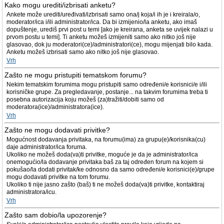
Kako mogu urediti/izbrisati anketu?
Ankete može urediti/uređivati/izbrisati samo ona/j koja/i ih je i kreirala/o,
moderator/ica i/ili administrator/ica. Da bi izmijenio/la anketu, ako imaš
dopuštenje, urediš prvi post u temi [ako je kreirana, anketa se uvijek nalazi u
prvom postu u temi]. Ti anketu možeš izmijeniti samo ako nitko još nije
glasovao, dok ju moderatori(ce)/administratori(ce), mogu mijenjati bilo kada.
Anketu možeš izbrisati samo ako nitko još nije glasovao.
Vrh
Zašto ne mogu pristupiti tematskom forumu?
Nekim tematskim forumima mogu pristupiti samo određeni/e korisnici/e i/ili
korisničke grupe. Za pregledavanje, postanje... na takvim forumima treba ti
posebna autorizacija koju možeš (za)tražiti/dobiti samo od
moderatora(ice)/administratora(ice).
Vrh
Zašto ne mogu dodavati privitke?
Mogućnost dodavanja privitaka, na forumu(ima) za grupu(e)/korisnika(cu)
daje administrator/ica foruma.
Ukoliko ne možeš doda(va)ti privitke, moguće je da je administrator/ica
onemogućio/la dodavanje privitaka baš za taj određen forum na kojem si
pokušao/la dodati privitak/ke odnosno da samo određeni/e korisnici(e)/grupe
mogu dodavati privitke na tom forumu.
Ukoliko ti nije jasno zašto (baš) ti ne možeš doda(va)ti privitke, kontaktiraj
administratora/icu.
Vrh
Zašto sam dobio/la upozorenje?