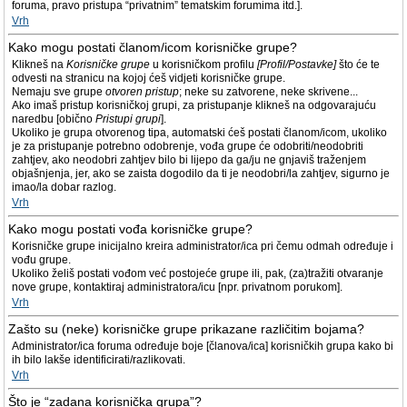
foruma, pravo pristupa “privatnim” tematskim forumima itd.].
Vrh
Kako mogu postati članom/icom korisničke grupe?
Klikneš na
Korisničke grupe
u korisničkom profilu
[Profil/Postavke]
što će te
odvesti na stranicu na kojoj ćeš vidjeti korisničke grupe.
Nemaju sve grupe
otvoren pristup
; neke su zatvorene, neke skrivene...
Ako imaš pristup korisničkoj grupi, za pristupanje klikneš na odgovarajuću
naredbu [obično
Pristupi grupi
].
Ukoliko je grupa otvorenog tipa, automatski ćeš postati članom/icom, ukoliko
je za pristupanje potrebno odobrenje, vođa grupe će odobriti/neodobriti
zahtjev, ako neodobri zahtjev bilo bi lijepo da ga/ju ne gnjaviš traženjem
objašnjenja, jer, ako se zaista dogodilo da ti je neodobri/la zahtjev, sigurno je
imao/la dobar razlog.
Vrh
Kako mogu postati vođa korisničke grupe?
Korisničke grupe inicijalno kreira administrator/ica pri čemu odmah određuje i
vođu grupe.
Ukoliko želiš postati vođom već postojeće grupe ili, pak, (za)tražiti otvaranje
nove grupe, kontaktiraj administratora/icu [npr. privatnom porukom].
Vrh
Zašto su (neke) korisničke grupe prikazane različitim bojama?
Administrator/ica foruma određuje boje [članova/ica] korisničkih grupa kako bi
ih bilo lakše identificirati/razlikovati.
Vrh
Što je “zadana korisnička grupa”?