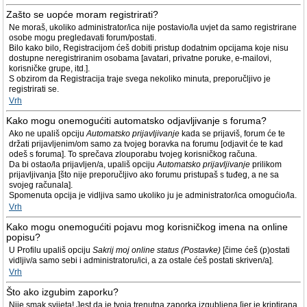
Zašto se uopće moram registrirati?
Ne moraš, ukoliko administrator/ica nije postavio/la uvjet da samo registrirane
osobe mogu pregledavati forum/postati.
Bilo kako bilo, Registracijom ćeš dobiti pristup dodatnim opcijama koje nisu
dostupne neregistriranim osobama [avatari, privatne poruke, e-mailovi,
korisničke grupe, itd.].
S obzirom da Registracija traje svega nekoliko minuta, preporučljivo je
registrirati se.
Vrh
Kako mogu onemogućiti automatsko odjavljivanje s foruma?
Ako ne upališ opciju
Automatsko prijavljivanje
kada se prijaviš, forum će te
držati prijavljenim/om samo za tvojeg boravka na forumu [odjavit će te kad
odeš s foruma]. To sprečava zlouporabu tvojeg korisničkog računa.
Da bi ostao/la prijavljen/a, upališ opciju
Automatsko prijavljivanje
prilikom
prijavljivanja [što nije preporučljivo ako forumu pristupaš s tuđeg, a ne sa
svojeg računala].
Spomenuta opcija je vidljiva samo ukoliko ju je administrator/ica omogućio/la.
Vrh
Kako mogu onemogućiti pojavu mog korisničkog imena na online
popisu?
U Profilu upališ opciju
Sakrij moj online status (Postavke)
[čime ćeš (p)ostati
vidljiv/a samo sebi i administratoru/ici, a za ostale ćeš postati skriven/a].
Vrh
Što ako izgubim zaporku?
Nije smak svijeta! Jest da je tvoja trenutna zaporka izgubljena [jer je kriptirana