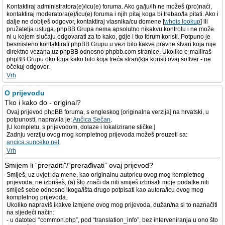
Kontaktiraj administratora(e)/icu(e) foruma. Ako ga/ju/ih ne možeš (pro)naći,
kontaktiraj moderatora(e)/icu(e) foruma i njih pitaj koga bi trebao/la pitati. Ako i
dalje ne dobiješ odgovor, kontaktiraj vlasnika/cu domene [
whois lookup
] ili
pružatelja usluga. phpBB Grupa nema apsolutno nikakvu kontrolu i ne može
ni u kojem slučaju odgovarati za to kako, gdje i tko forum koristi. Potpuno je
besmisleno kontaktirati phpBB Grupu u vezi bilo kakve pravne stvari koja nije
direktno vezana uz phpBB odnosno phpbb.com stranice. Ukoliko e-mailiraš
phpBB Grupu oko toga kako bilo koja treća stran(k)a koristi ovaj softver - ne
očekuj odgovor.
Vrh
O prijevodu
Tko i kako do - original?
Ovaj prijevod phpBB foruma, s engleskog [originalna verzija] na hrvatski, u
potpunosti, napravila je:
Ančica Sečan
.
[U kompletu, s prijevodom, dolaze i lokalizirane sličke.]
Zadnju verziju ovog mog kompletnog prijevoda možeš preuzeti sa:
ancica.sunceko.net
.
Vrh
Smijem li “preraditi”/“prerađivati” ovaj prijevod?
Smiješ, uz uvjet: da mene, kao originalnu autoricu ovog mog kompletnog
prijevoda, ne izbrišeš, (a) što znači da niti smiješ izbrisati moje podatke niti
smiješ sebe odnosno ikoga/išta drugo potpisati kao autora/icu ovog mog
kompletnog prijevoda.
Ukoliko napraviš ikakve izmjene ovog mog prijevoda, dužan/na si to naznačiti
na sljedeći način:
- u datoteci “common.php”, pod “translation_info”, bez interveniranja u ono što