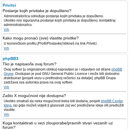
Privitci
Postanje kojih privitaka je dopušteno?
Administrator/ica određuje postanje kojih privitaka je dopušteno.
Ukoliko nisi siguran/na postanje kojih privitaka je dopušteno, kontaktiraj
administratora/icu.
Vrh
Kako mogu pronaći (sve) vlastite privitke?
U korisničkom profilu
[Profil/Postavke]
klikneš na link
Privitci
.
Vrh
phpBB3
Tko je napisao/la ovaj forum?
Ovaj softver [u originalnom obliku] napravljen je i objavljen od strane
phpBB
Grupe
. Dostupan je pod GNU General Public Licence i može biti slobodno
distribuiran [posjeti vezu u prethodnoj rečenici za detalje]. phpBB Grupa
zadržava sva autorska prava na ovaj softver.
Vrh
Zašto X mogućnost nije dostupna?
Ukoliko smatraš da neka mogućnost treba biti dodana, posjeti
phpBB Centar
Ideja
, (a) gdje možeš vidjeti [i glasovati za] već predložene ideje i/ili predložiti
vlastite.
Vrh
Koga kontaktirati u vezi zlouporabe/pravnih stvari vezanih uz
forum?