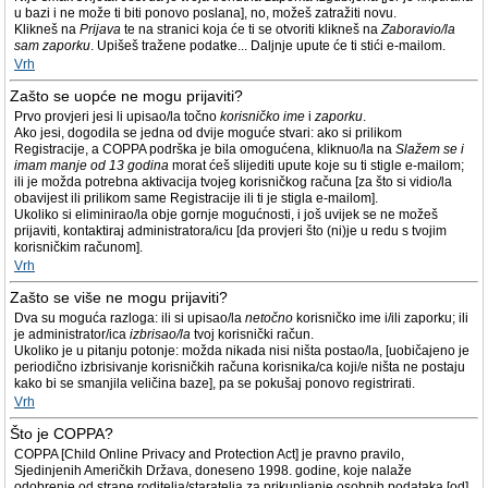
u bazi i ne može ti biti ponovo poslana], no, možeš zatražiti novu.
Klikneš na
Prijava
te na stranici koja će ti se otvoriti klikneš na
Zaboravio/la
sam zaporku
. Upišeš tražene podatke... Daljnje upute će ti stići e-mailom.
Vrh
Zašto se uopće ne mogu prijaviti?
Prvo provjeri jesi li upisao/la točno
korisničko ime
i
zaporku
.
Ako jesi, dogodila se jedna od dvije moguće stvari: ako si prilikom
Registracije, a COPPA podrška je bila omogućena, kliknuo/la na
Slažem se i
imam manje od 13 godina
morat ćeš slijediti upute koje su ti stigle e-mailom;
ili je možda potrebna aktivacija tvojeg korisničkog računa [za što si vidio/la
obavijest ili prilikom same Registracije ili ti je stigla e-mailom].
Ukoliko si eliminirao/la obje gornje mogućnosti, i još uvijek se ne možeš
prijaviti, kontaktiraj administratora/icu [da provjeri što (ni)je u redu s tvojim
korisničkim računom].
Vrh
Zašto se više ne mogu prijaviti?
Dva su moguća razloga: ili si upisao/la
netočno
korisničko ime i/ili zaporku; ili
je administrator/ica
izbrisao/la
tvoj korisnički račun.
Ukoliko je u pitanju potonje: možda nikada nisi ništa postao/la, [uobičajeno je
periodično izbrisivanje korisničkih računa korisnika/ca koji/e ništa ne postaju
kako bi se smanjila veličina baze], pa se pokušaj ponovo registrirati.
Vrh
Što je COPPA?
COPPA [Child Online Privacy and Protection Act] je pravno pravilo,
Sjedinjenih Američkih Država, doneseno 1998. godine, koje nalaže
odobrenje od strane roditelja/staratelja za prikupljanje osobnih podataka [od]