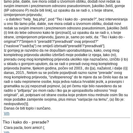
tamo piše, dakle, sve mora ostati u izvornom obliku, dodati novi redak sa
svojim imenom i prezimenom odnosno pseudonimom, [ukoliko želiš, gornje
(IiP odnosno P) može biti link], uz opasku da se radi o, s tvoje strane,
izmijenjenom prijevodu;
- u datoteci “help_faq.php”, pod “Tko i kako do - prerade?”, bez interveniranja
u ono što tamo piše, dakle, sve mora ostati u izvornom obliku, dodati novi
redak sa svojim imenom i prezimenom odnosno pseudonimom, [ukoliko želiš
(i) link do tebe odnosno kako te (pro)naći], uz opasku da se radi o, s tvoje
strane, izmijenjenom prijevodu, [jasno je, samo po sebi, da: “Tko i kako do -
original?”/“Smijem li “preraditi”/“prerađivati” ovaj prijevod?”
(“naslove”/“sadržaj”) ne smiješ izbrisati/“preraditi”/“prerađivati”].
Iz gornjeg je razvidno da ne dopuštam uporabu/objavu, kako, ovog mog
kompletnog prijevoda ukoliko izbrišeš moje podatke iz njega, tako (ni),
preradu ovog mog kompletnog prijevoda ukoliko nije naznačeno, izričito (i to)
u skladu s gornjom uputom, da se radi o preradi ovog mog kompletnog
prijevoda [naime, tijekom godina, počev od 2003., do [(a), nažalost, i dalje (i)]
danas, 2015., Netom su se počele pojavljivati razno razne “prerade” ovog
mog kompletnog prijevoda, “izvitoperenog” do te mjere da se činilo kao da se
radi o radu nepismene osobe, koja jedva natuca hrvatski jezik, a pravopis i
gramatika su joj nepoznati pojmovi, (a) pri čemu nije bilo navedeno da se
radilo o “prtljanju” po mom radu i tko ga je upropastio/la odnosno “moji
originali”, ali, potpisani od strane osoba koje prstom nisu mrdnule osim što su
moje podatke zamijenile svojima, plus minus “varijacije na temu”, (a) što je:
nedopustivo(!)].
Danas će biti toplo i sunčano.
Vrh
Tko i kako do - prerade?
Clara pacta, boni amici! (;
Vrh