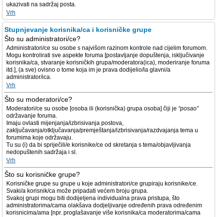
ukazivati na sadržaj posta.
Vrh
Stupnjevanje korisnika/ca i korisničke grupe
Što su administratori/ce?
Administratori/ce su osobe s najvišom razinom kontrole nad cijelim forumom.
Mogu kontrolirati sve aspekte foruma [postavljanje dopuštenja, isključivanje
korisnika/ca, stvaranje korisničkih grupa/moderatora(ica), moderiranje foruma
itd.], (a sve) ovisno o tome koja im je prava dodijelio/la glavni/a
administrator/ica.
Vrh
Što su moderatori/ce?
Moderatori/ce su osobe [osoba ili (korisnička) grupa osoba] čiji je
“posao”
održavanje foruma.
Imaju ovlasti mijenjanja/izbrisivanja postova,
zaključavanja/otključavanja/premještanja/izbrisivanja/razdvajanja tema u
forumima koje održavaju.
Tu su (i) da bi spriječili/e korisnike/ce od skretanja s tema/objavljivanja
nedopuštenih sadržaja i sl.
Vrh
Što su korisničke grupe?
Korisničke grupe su grupe u koje administratori/ce grupiraju korisnike/ce.
Svaki/a korisnik/ca može pripadati većem broju grupa.
Svakoj grupi mogu biti dodijeljena individualna prava pristupa, što
administratorima/cama olakšava dodjeljivanje određenih prava određenim
korisnicima/ama [npr. proglašavanje više korisnika/ca moderatorima/cama