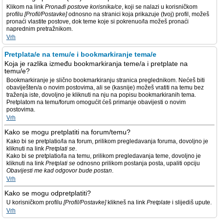
Klikom na link
Pronađi postove korisnika/ce
, koji se nalazi u korisničkom
profilu
[Profil/Postavke]
odnosno na stranici koja prikazuje (tvoj) profil, možeš
pronaći vlastite postove, dok teme koje si pokrenuo/la možeš pronaći
naprednim pretražnikom.
Vrh
Pretplata/e na temu/e i bookmarkiranje tema/e
Koja je razlika između bookmarkiranja teme/a i pretplate na
temu/e?
Bookmarkiranje je slično bookmarkiranju stranica preglednikom. Nećeš biti
obaviješten/a o novim postovima, ali se (kasnije) možeš vratiti na temu bez
traženja iste, dovoljno je kliknuti na nju na popisu bookmarkiranih tema.
Pretplatom na temu/forum omogućit ćeš primanje obavijesti o novim
postovima.
Vrh
Kako se mogu pretplatiti na forum/temu?
Kako bi se pretplatio/la na forum, prilikom pregledavanja foruma, dovoljno je
kliknuti na link
Pretplati se
.
Kako bi se pretplatio/la na temu, prilikom pregledavanja teme, dovoljno je
kliknuti na link
Pretplati se
odnosno prilikom postanja posta, upaliti opciju
Obavijesti me kad odgovor bude postan
.
Vrh
Kako se mogu odpretplatiti?
U korisničkom profilu
[Profil/Postavke]
klikneš na link
Pretplate
i slijediš upute.
Vrh