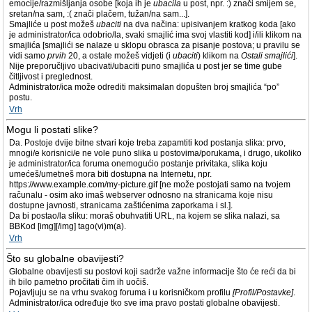
emocije/razmišljanja osobe [koja ih je
ubacila
u post, npr. :) znači smijem se,
sretan/na sam, :( znači plačem, tužan/na sam...].
Smajliće u post možeš
ubaciti
na dva načina: upisivanjem kratkog koda [ako
je administrator/ica odobrio/la, svaki smajlić ima svoj vlastiti kod] i/ili klikom na
smajlića [smajlići se nalaze u sklopu obrasca za pisanje postova; u pravilu se
vidi samo
prvih
20, a ostale možeš vidjeti (i
ubaciti
) klikom na
Ostali smajlići
].
Nije preporučljivo ubacivati/ubaciti puno smajlića u post jer se time gube
čitljivost i preglednost.
Administrator/ica može odrediti maksimalan dopušten broj smajlića “po”
postu.
Vrh
Mogu li postati slike?
Da. Postoje dvije bitne stvari koje treba zapamtiti kod postanja slika: prvo,
mnogi/e korisnici/e ne vole puno slika u postovima/porukama, i drugo, ukoliko
je administrator/ica foruma onemogućio postanje privitaka, slika koju
umećeš/umetneš mora biti dostupna na Internetu, npr.
https://www.example.com/my-picture.gif [ne može postojati samo na tvojem
računalu - osim ako imaš webserver odnosno na stranicama koje nisu
dostupne javnosti, stranicama zaštićenima zaporkama i sl.].
Da bi postao/la sliku: moraš obuhvatiti URL, na kojem se slika nalazi, sa
BBKod [img][/img] tago(vi)m(a).
Vrh
Što su globalne obavijesti?
Globalne obavijesti su postovi koji sadrže važne informacije što će reći da bi
ih bilo pametno pročitati čim ih uočiš.
Pojavljuju se na vrhu svakog foruma i u korisničkom profilu
[Profil/Postavke]
.
Administrator/ica određuje tko sve ima pravo postati globalne obavijesti.