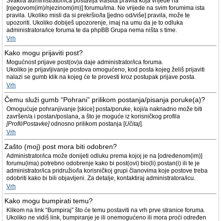
Svaki/a administrator/ica postavlja vlastita pravila koja vrijede na
[njegovom(im)/njezinom(im)] forumu/ima. Ne vrijede na svim forumima ista
pravila. Ukoliko misli da si prekršio/la [jedno od/više] pravila, može te
upozoriti. Ukoliko dobiješ upozorenje, imaj na umu da je to odluka
administratora/ice foruma te da phpBB Grupa nema ništa s time.
Vrh
Kako mogu prijaviti post?
Mogućnost prijave post(ov)a daje administrator/ica foruma.
Ukoliko je prijavljivanje postova omogućeno, kod posta kojeg želiš prijaviti
nalazi se gumb klik na kojeg će te provesti kroz postupak prijave posta.
Vrh
Čemu služi gumb “Pohrani” prilikom postanja/pisanja poruke(a)?
Omogućuje pohranjivanje [skice] posta/poruke, koji/a naknadno može biti
završen/a i postan/poslana, a što je moguće iz korisničkog profila
[Profil/Postavke]
odnosno prilikom postanja [
Učitaj
].
Vrh
Zašto (moj) post mora biti odobren?
Administrator/ica može donijeti odluku prema kojoj je na [određenom(im)]
forumu(ima) potrebno odobrenje kako bi post(ovi) bio(li) postan(i) ili te je
administrator/ica pridružio/la korisničkoj grupi članovima koje postove treba
odobriti kako bi bili objavljeni. Za detalje, kontaktiraj administratora/icu.
Vrh
Kako mogu bumpirati temu?
Klikom na link “Bumpiraj” što će temu postaviti na vrh prve stranice foruma.
Ukoliko ne vidiš link, bumpiranje je ili onemogućeno ili mora proći određen