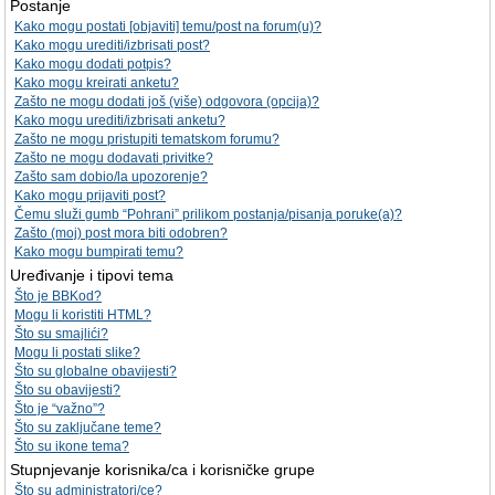
Postanje
Kako mogu postati [objaviti] temu/post na forum(u)?
Kako mogu urediti/izbrisati post?
Kako mogu dodati potpis?
Kako mogu kreirati anketu?
Zašto ne mogu dodati još (više) odgovora (opcija)?
Kako mogu urediti/izbrisati anketu?
Zašto ne mogu pristupiti tematskom forumu?
Zašto ne mogu dodavati privitke?
Zašto sam dobio/la upozorenje?
Kako mogu prijaviti post?
Čemu služi gumb “Pohrani” prilikom postanja/pisanja poruke(a)?
Zašto (moj) post mora biti odobren?
Kako mogu bumpirati temu?
Uređivanje i tipovi tema
Što je BBKod?
Mogu li koristiti HTML?
Što su smajlići?
Mogu li postati slike?
Što su globalne obavijesti?
Što su obavijesti?
Što je “važno”?
Što su zaključane teme?
Što su ikone tema?
Stupnjevanje korisnika/ca i korisničke grupe
Što su administratori/ce?