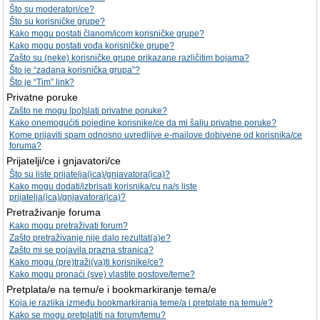
Što su moderatori/ce?
Što su korisničke grupe?
Kako mogu postati članom/icom korisničke grupe?
Kako mogu postati vođa korisničke grupe?
Zašto su (neke) korisničke grupe prikazane različitim bojama?
Što je “zadana korisnička grupa”?
Što je “Tim” link?
Privatne poruke
Zašto ne mogu [po]slati privatne poruke?
Kako onemogućiti pojedine korisnike/ce da mi šalju privatne poruke?
Kome prijaviti spam odnosno uvredljive e-mailove dobivene od korisnika/ce
foruma?
Prijatelji/ce i gnjavatori/ce
Što su liste prijatelja(ica)/gnjavatora(ica)?
Kako mogu dodati/izbrisati korisnika/cu na/s liste
prijatelja(ica)/gnjavatora(ica)?
Pretraživanje foruma
Kako mogu pretraživati forum?
Zašto pretraživanje nije dalo rezultat(a)e?
Zašto mi se pojavila prazna stranica?
Kako mogu (pre)traži(va)ti korisnike/ce?
Kako mogu pronaći (sve) vlastite postove/teme?
Pretplata/e na temu/e i bookmarkiranje tema/e
Koja je razlika između bookmarkiranja teme/a i pretplate na temu/e?
Kako se mogu pretplatiti na forum/temu?