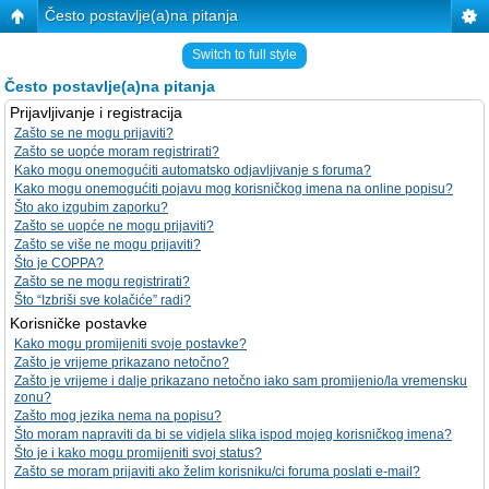
Često postavlje(a)na pitanja
Switch to full style
Često postavlje(a)na pitanja
Prijavljivanje i registracija
Zašto se ne mogu prijaviti?
Zašto se uopće moram registrirati?
Kako mogu onemogućiti automatsko odjavljivanje s foruma?
Kako mogu onemogućiti pojavu mog korisničkog imena na online popisu?
Što ako izgubim zaporku?
Zašto se uopće ne mogu prijaviti?
Zašto se više ne mogu prijaviti?
Što je COPPA?
Zašto se ne mogu registrirati?
Što “Izbriši sve kolačiće” radi?
Korisničke postavke
Kako mogu promijeniti svoje postavke?
Zašto je vrijeme prikazano netočno?
Zašto je vrijeme i dalje prikazano netočno iako sam promijenio/la vremensku
zonu?
Zašto mog jezika nema na popisu?
Što moram napraviti da bi se vidjela slika ispod mojeg korisničkog imena?
Što je i kako mogu promijeniti svoj status?
Zašto se moram prijaviti ako želim korisniku/ci foruma poslati e-mail?