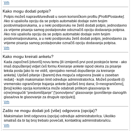
Vrh
Kako mogu dodati potpis?
Potpis možeš napraviti/uređivati u svom korisničkom profilu
[Profil/Postavke]
.
Ako si upalio/la opciju da se potpis automatski dodaje svim tvojim
postovima/porukama, a u neki post/poruku ne želiš dodati potpis, jednostavno
za vrijeme pisanja samog posta/poruke odoznačiš opciju dodavanja potpisa.
Ako nisi upalio/la opciju da se potpis automatski dodaje svim tvojim
postovima/porukama, a u neki post/poruku želiš dodati potpis, jednostavno za
vrijeme pisanja samog posta/poruke označiš opciju dodavanja potpisa.
Vrh
Kako mogu kreirati anketu?
Kada započneš [otvoriš] novu temu [ili izmijeniš prvi post postojeće teme - ako
imaš dopuštenje] vidjet ćeš formu
Kreiranje ankete
ispod okvira za pisanje
teksta posta [ako to ne vidiš, vjerojatno nemaš dopuštenje za kreiranje
anketa]. Upišeš pitanje i [barem] dva moguća odgovora [svaki u zaseban
redak] - kojih maksimalan limit određuje administrator/ica. Možeš postaviti (i)
vremensko ograničenje trajanja ankete [upišeš broj dana; 0=neograničeno],
[broj] koliko opcija korisnik/ca može odabrati prilikom glasovanja te
o(ne)mogućiti “predomišljanje” [“ponovljeno” glasovanje (poništenje danog/ih
glasa/ova te glasovanje za drugu/e opciju/e)].
Vrh
Zašto ne mogu dodati još (više) odgovora (opcija)?
Maksimalan limit odgovora (opcija) određuje administrator/ica. Ukoliko
smatraš da bi taj broj trebalo povećati, kontaktiraj administratora/icu.
Vrh