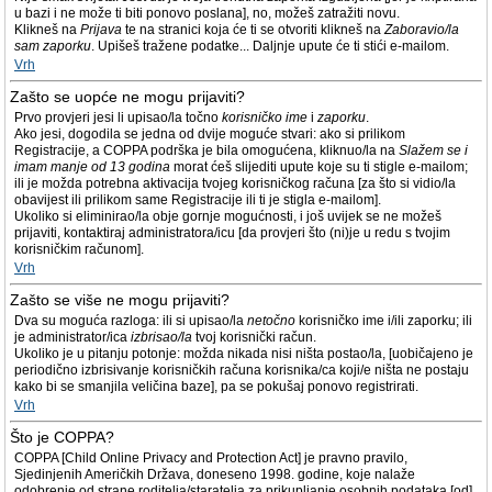
u bazi i ne može ti biti ponovo poslana], no, možeš zatražiti novu.
Klikneš na
Prijava
te na stranici koja će ti se otvoriti klikneš na
Zaboravio/la
sam zaporku
. Upišeš tražene podatke... Daljnje upute će ti stići e-mailom.
Vrh
Zašto se uopće ne mogu prijaviti?
Prvo provjeri jesi li upisao/la točno
korisničko ime
i
zaporku
.
Ako jesi, dogodila se jedna od dvije moguće stvari: ako si prilikom
Registracije, a COPPA podrška je bila omogućena, kliknuo/la na
Slažem se i
imam manje od 13 godina
morat ćeš slijediti upute koje su ti stigle e-mailom;
ili je možda potrebna aktivacija tvojeg korisničkog računa [za što si vidio/la
obavijest ili prilikom same Registracije ili ti je stigla e-mailom].
Ukoliko si eliminirao/la obje gornje mogućnosti, i još uvijek se ne možeš
prijaviti, kontaktiraj administratora/icu [da provjeri što (ni)je u redu s tvojim
korisničkim računom].
Vrh
Zašto se više ne mogu prijaviti?
Dva su moguća razloga: ili si upisao/la
netočno
korisničko ime i/ili zaporku; ili
je administrator/ica
izbrisao/la
tvoj korisnički račun.
Ukoliko je u pitanju potonje: možda nikada nisi ništa postao/la, [uobičajeno je
periodično izbrisivanje korisničkih računa korisnika/ca koji/e ništa ne postaju
kako bi se smanjila veličina baze], pa se pokušaj ponovo registrirati.
Vrh
Što je COPPA?
COPPA [Child Online Privacy and Protection Act] je pravno pravilo,
Sjedinjenih Američkih Država, doneseno 1998. godine, koje nalaže
odobrenje od strane roditelja/staratelja za prikupljanje osobnih podataka [od]