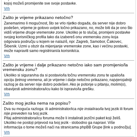
kojoj možeš promijenite sve svoje postavke.
Vrh
Zašto je vrijeme prikazano netočno?
Zanemarimo li mogućnost, što se vrlo rijetko događa, da server nije dobro
podešen, vrijeme je gotovo uvijek točno prikazano, no, može biti da je ono što
vidiš vrijeme
druge vremenske zone
. Ukoliko je to slučaj, promijeni postavke
svojeg korisničkog profila tako da izabereš onu vremensku zonu koja
odgovara području u kojem se nalaziš, npr. Zagreb, Samobor, Čakovec,
Šibenik. Uzmi u obzir da mijenjanje vremenske zone, kao i većinu postavki,
može napraviti samo registrirani/a korisnik/ca.
Vrh
Zašto je vrijeme i dalje prikazano netočno iako sam promijenio/la
vremensku zonu?
Ukoliko si siguran/na da si postavio/la točnu
vremensku zonu
te upalio/la
opciju
ljetnog vremena
, ali je vrijeme i dalje netočno prikazano, najvjerojatniji
razlog je da server nije dobro podešen. Ako je potonje u pitanju, molim(o),
obavijesti administratora/icu kako bi ispravio/la grešku.
Vrh
Zašto mog jezika nema na popisu?
Dva su moguća razloga: ili administrator/ica
nije instalirao/la
tvoj jezik ili forum
nije preveden
na tvoj jezik.
Pitaj administratora/icu foruma može li instalirati jezični paket koji želiš.
Ukoliko ne postoji prijevod na tvoj jezik - slobodno ga napravi. Više
informacija o tome možeš naći na stranicama phpBB Grupe [link u podnožju].
Vrh