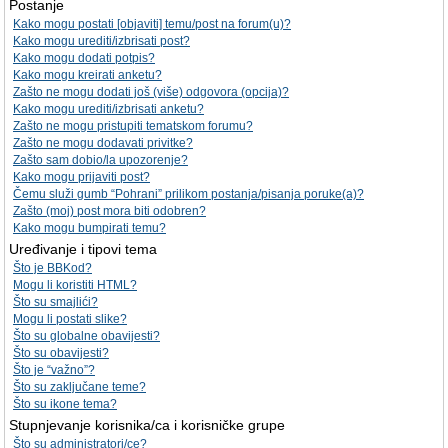
Postanje
Kako mogu postati [objaviti] temu/post na forum(u)?
Kako mogu urediti/izbrisati post?
Kako mogu dodati potpis?
Kako mogu kreirati anketu?
Zašto ne mogu dodati još (više) odgovora (opcija)?
Kako mogu urediti/izbrisati anketu?
Zašto ne mogu pristupiti tematskom forumu?
Zašto ne mogu dodavati privitke?
Zašto sam dobio/la upozorenje?
Kako mogu prijaviti post?
Čemu služi gumb “Pohrani” prilikom postanja/pisanja poruke(a)?
Zašto (moj) post mora biti odobren?
Kako mogu bumpirati temu?
Uređivanje i tipovi tema
Što je BBKod?
Mogu li koristiti HTML?
Što su smajlići?
Mogu li postati slike?
Što su globalne obavijesti?
Što su obavijesti?
Što je “važno”?
Što su zaključane teme?
Što su ikone tema?
Stupnjevanje korisnika/ca i korisničke grupe
Što su administratori/ce?