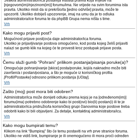
Svaki/a administrator/ica postavlja vlastita pravila koja vrijede na
[njegovom(im)/njezinom(im)] forumu/ima. Ne vrijede na svim forumima ista
pravila. Ukoliko misli da si prekršio/la [jedno od/više] pravila, može te
upozoriti. Ukoliko dobiješ upozorenje, imaj na umu da je to odluka
administratora/ice foruma te da phpBB Grupa nema ništa s time.
Vrh
Kako mogu prijaviti post?
Mogućnost prijave post(ov)a daje administrator/ica foruma.
Ukoliko je prijavljivanje postova omogućeno, kod posta kojeg želiš prijaviti
nalazi se gumb klik na kojeg će te provesti kroz postupak prijave posta.
Vrh
Čemu služi gumb “Pohrani” prilikom postanja/pisanja poruke(a)?
Omogućuje pohranjivanje [skice] posta/poruke, koji/a naknadno može biti
završen/a i postan/poslana, a što je moguće iz korisničkog profila
[Profil/Postavke]
odnosno prilikom postanja [
Učitaj
].
Vrh
Zašto (moj) post mora biti odobren?
Administrator/ica može donijeti odluku prema kojoj je na [određenom(im)]
forumu(ima) potrebno odobrenje kako bi post(ovi) bio(li) postan(i) ili te je
administrator/ica pridružio/la korisničkoj grupi članovima koje postove treba
odobriti kako bi bili objavljeni. Za detalje, kontaktiraj administratora/icu.
Vrh
Kako mogu bumpirati temu?
Klikom na link “Bumpiraj” što će temu postaviti na vrh prve stranice foruma.
Ukoliko ne vidiš link, bumpiranje je ili onemogućeno ili mora proći određen