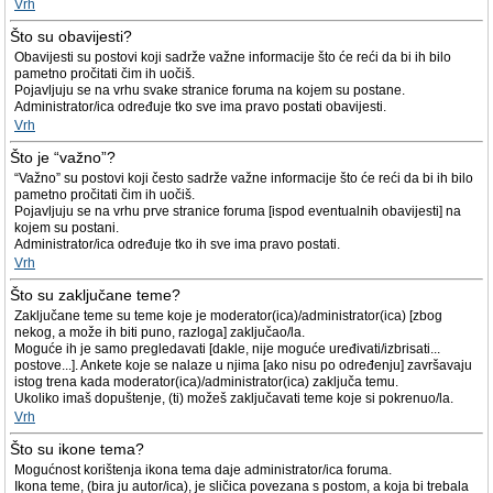
Vrh
Što su obavijesti?
Obavijesti su postovi koji sadrže važne informacije što će reći da bi ih bilo
pametno pročitati čim ih uočiš.
Pojavljuju se na vrhu svake stranice foruma na kojem su postane.
Administrator/ica određuje tko sve ima pravo postati obavijesti.
Vrh
Što je “važno”?
“Važno” su postovi koji često sadrže važne informacije što će reći da bi ih bilo
pametno pročitati čim ih uočiš.
Pojavljuju se na vrhu prve stranice foruma [ispod eventualnih obavijesti] na
kojem su postani.
Administrator/ica određuje tko ih sve ima pravo postati.
Vrh
Što su zaključane teme?
Zaključane teme su teme koje je moderator(ica)/administrator(ica) [zbog
nekog, a može ih biti puno, razloga] zaključao/la.
Moguće ih je samo pregledavati [dakle, nije moguće uređivati/izbrisati...
postove...]. Ankete koje se nalaze u njima [ako nisu po određenju] završavaju
istog trena kada moderator(ica)/administrator(ica) zaključa temu.
Ukoliko imaš dopuštenje, (ti) možeš zaključavati teme koje si pokrenuo/la.
Vrh
Što su ikone tema?
Mogućnost korištenja ikona tema daje administrator/ica foruma.
Ikona teme, (bira ju autor/ica), je sličica povezana s postom, a koja bi trebala