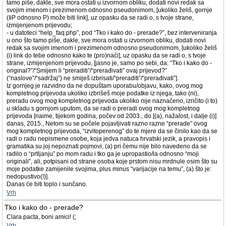
tamo piše, dakle, sve mora ostati u izvornom obliku, dodati novi redak sa
svojim imenom i prezimenom odnosno pseudonimom, [ukoliko želiš, gornje
(IiP odnosno P) može biti link], uz opasku da se radi o, s tvoje strane,
izmijenjenom prijevodu;
- u datoteci “help_faq.php”, pod “Tko i kako do - prerade?”, bez interveniranja
u ono što tamo piše, dakle, sve mora ostati u izvornom obliku, dodati novi
redak sa svojim imenom i prezimenom odnosno pseudonimom, [ukoliko želiš
(i) link do tebe odnosno kako te (pro)naći], uz opasku da se radi o, s tvoje
strane, izmijenjenom prijevodu, [jasno je, samo po sebi, da: “Tko i kako do -
original?”/“Smijem li “preraditi”/“prerađivati” ovaj prijevod?”
(“naslove”/“sadržaj”) ne smiješ izbrisati/“preraditi”/“prerađivati”].
Iz gornjeg je razvidno da ne dopuštam uporabu/objavu, kako, ovog mog
kompletnog prijevoda ukoliko izbrišeš moje podatke iz njega, tako (ni),
preradu ovog mog kompletnog prijevoda ukoliko nije naznačeno, izričito (i to)
u skladu s gornjom uputom, da se radi o preradi ovog mog kompletnog
prijevoda [naime, tijekom godina, počev od 2003., do [(a), nažalost, i dalje (i)]
danas, 2015., Netom su se počele pojavljivati razno razne “prerade” ovog
mog kompletnog prijevoda, “izvitoperenog” do te mjere da se činilo kao da se
radi o radu nepismene osobe, koja jedva natuca hrvatski jezik, a pravopis i
gramatika su joj nepoznati pojmovi, (a) pri čemu nije bilo navedeno da se
radilo o “prtljanju” po mom radu i tko ga je upropastio/la odnosno “moji
originali”, ali, potpisani od strane osoba koje prstom nisu mrdnule osim što su
moje podatke zamijenile svojima, plus minus “varijacije na temu”, (a) što je:
nedopustivo(!)].
Danas će biti toplo i sunčano.
Vrh
Tko i kako do - prerade?
Clara pacta, boni amici! (;
Vrh