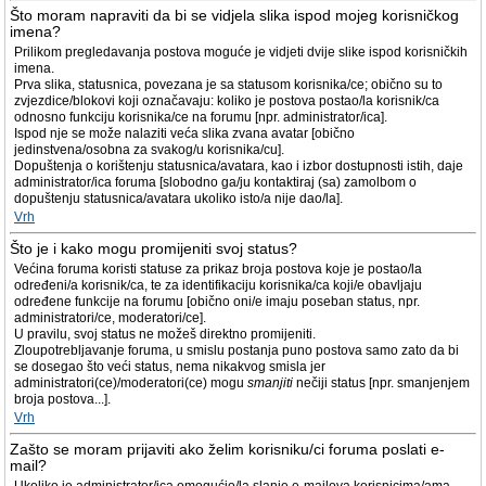
Što moram napraviti da bi se vidjela slika ispod mojeg korisničkog
imena?
Prilikom pregledavanja postova moguće je vidjeti dvije slike ispod korisničkih
imena.
Prva slika, statusnica, povezana je sa statusom korisnika/ce; obično su to
zvjezdice/blokovi koji označavaju: koliko je postova postao/la korisnik/ca
odnosno funkciju korisnika/ce na forumu [npr. administrator/ica].
Ispod nje se može nalaziti veća slika zvana avatar [obično
jedinstvena/osobna za svakog/u korisnika/cu].
Dopuštenja o korištenju statusnica/avatara, kao i izbor dostupnosti istih, daje
administrator/ica foruma [slobodno ga/ju kontaktiraj (sa) zamolbom o
dopuštenju statusnica/avatara ukoliko isto/a nije dao/la].
Vrh
Što je i kako mogu promijeniti svoj status?
Većina foruma koristi statuse za prikaz broja postova koje je postao/la
određeni/a korisnik/ca, te za identifikaciju korisnika/ca koji/e obavljaju
određene funkcije na forumu [obično oni/e imaju poseban status, npr.
administratori/ce, moderatori/ce].
U pravilu, svoj status ne možeš direktno promijeniti.
Zloupotrebljavanje foruma, u smislu postanja puno postova samo zato da bi
se dosegao što veći status, nema nikakvog smisla jer
administratori(ce)/moderatori(ce) mogu
smanjiti
nečiji status [npr. smanjenjem
broja postova...].
Vrh
Zašto se moram prijaviti ako želim korisniku/ci foruma poslati e-
mail?