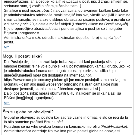
emocije/razmišljanja osobe [koja ih je
ubacila
u post, npr. :) znači smijem se,
sretan/na sam, :( znači plačem, tužan/na sam...].
Smajliće u post možeš
ubaciti
na dva načina: upisivanjem kratkog koda [ako
je administrator/ica odobrio/la, svaki smajlić ima svoj vlastiti kod] i/ili klikom na
smajlića [smajlići se nalaze u sklopu obrasca za pisanje postova; u pravilu se
vidi samo
prvih
20, a ostale možeš vidjeti (i
ubaciti
) klikom na
Ostali smajlići
].
Nije preporučljivo ubacivati/ubaciti puno smajlića u post jer se time gube
čitljivost i preglednost.
Administrator/ica može odrediti maksimalan dopušten broj smajlića “po”
postu.
Vrh
Mogu li postati slike?
Da. Postoje dvije bitne stvari koje treba zapamtiti kod postanja slika: prvo,
mnogi/e korisnici/e ne vole puno slika u postovima/porukama, i drugo, ukoliko
je administrator/ica foruma onemogućio postanje privitaka, slika koju
umećeš/umetneš mora biti dostupna na Internetu, npr.
https://www.example.com/my-picture.gif [ne može postojati samo na tvojem
računalu - osim ako imaš webserver odnosno na stranicama koje nisu
dostupne javnosti, stranicama zaštićenima zaporkama i sl.].
Da bi postao/la sliku: moraš obuhvatiti URL, na kojem se slika nalazi, sa
BBKod [img][/img] tago(vi)m(a).
Vrh
Što su globalne obavijesti?
Globalne obavijesti su postovi koji sadrže važne informacije što će reći da bi
ih bilo pametno pročitati čim ih uočiš.
Pojavljuju se na vrhu svakog foruma i u korisničkom profilu
[Profil/Postavke]
.
Administrator/ica određuje tko sve ima pravo postati globalne obavijesti.