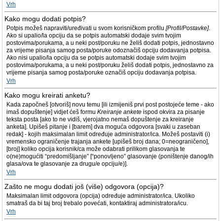
Vrh
Kako mogu dodati potpis?
Potpis možeš napraviti/uređivati u svom korisničkom profilu
[Profil/Postavke]
.
Ako si upalio/la opciju da se potpis automatski dodaje svim tvojim
postovima/porukama, a u neki post/poruku ne želiš dodati potpis, jednostavno
za vrijeme pisanja samog posta/poruke odoznačiš opciju dodavanja potpisa.
Ako nisi upalio/la opciju da se potpis automatski dodaje svim tvojim
postovima/porukama, a u neki post/poruku želiš dodati potpis, jednostavno za
vrijeme pisanja samog posta/poruke označiš opciju dodavanja potpisa.
Vrh
Kako mogu kreirati anketu?
Kada započneš [otvoriš] novu temu [ili izmijeniš prvi post postojeće teme - ako
imaš dopuštenje] vidjet ćeš formu
Kreiranje ankete
ispod okvira za pisanje
teksta posta [ako to ne vidiš, vjerojatno nemaš dopuštenje za kreiranje
anketa]. Upišeš pitanje i [barem] dva moguća odgovora [svaki u zaseban
redak] - kojih maksimalan limit određuje administrator/ica. Možeš postaviti (i)
vremensko ograničenje trajanja ankete [upišeš broj dana; 0=neograničeno],
[broj] koliko opcija korisnik/ca može odabrati prilikom glasovanja te
o(ne)mogućiti “predomišljanje” [“ponovljeno” glasovanje (poništenje danog/ih
glasa/ova te glasovanje za drugu/e opciju/e)].
Vrh
Zašto ne mogu dodati još (više) odgovora (opcija)?
Maksimalan limit odgovora (opcija) određuje administrator/ica. Ukoliko
smatraš da bi taj broj trebalo povećati, kontaktiraj administratora/icu.
Vrh