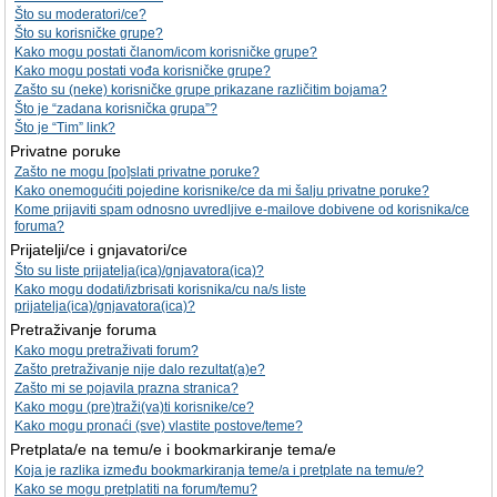
Što su moderatori/ce?
Što su korisničke grupe?
Kako mogu postati članom/icom korisničke grupe?
Kako mogu postati vođa korisničke grupe?
Zašto su (neke) korisničke grupe prikazane različitim bojama?
Što je “zadana korisnička grupa”?
Što je “Tim” link?
Privatne poruke
Zašto ne mogu [po]slati privatne poruke?
Kako onemogućiti pojedine korisnike/ce da mi šalju privatne poruke?
Kome prijaviti spam odnosno uvredljive e-mailove dobivene od korisnika/ce
foruma?
Prijatelji/ce i gnjavatori/ce
Što su liste prijatelja(ica)/gnjavatora(ica)?
Kako mogu dodati/izbrisati korisnika/cu na/s liste
prijatelja(ica)/gnjavatora(ica)?
Pretraživanje foruma
Kako mogu pretraživati forum?
Zašto pretraživanje nije dalo rezultat(a)e?
Zašto mi se pojavila prazna stranica?
Kako mogu (pre)traži(va)ti korisnike/ce?
Kako mogu pronaći (sve) vlastite postove/teme?
Pretplata/e na temu/e i bookmarkiranje tema/e
Koja je razlika između bookmarkiranja teme/a i pretplate na temu/e?
Kako se mogu pretplatiti na forum/temu?