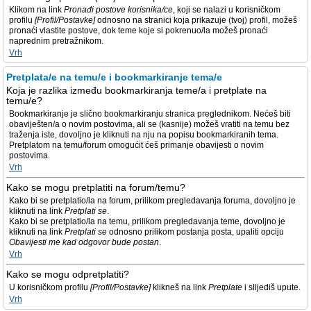
Klikom na link
Pronađi postove korisnika/ce
, koji se nalazi u korisničkom
profilu
[Profil/Postavke]
odnosno na stranici koja prikazuje (tvoj) profil, možeš
pronaći vlastite postove, dok teme koje si pokrenuo/la možeš pronaći
naprednim pretražnikom.
Vrh
Pretplata/e na temu/e i bookmarkiranje tema/e
Koja je razlika između bookmarkiranja teme/a i pretplate na
temu/e?
Bookmarkiranje je slično bookmarkiranju stranica preglednikom. Nećeš biti
obaviješten/a o novim postovima, ali se (kasnije) možeš vratiti na temu bez
traženja iste, dovoljno je kliknuti na nju na popisu bookmarkiranih tema.
Pretplatom na temu/forum omogućit ćeš primanje obavijesti o novim
postovima.
Vrh
Kako se mogu pretplatiti na forum/temu?
Kako bi se pretplatio/la na forum, prilikom pregledavanja foruma, dovoljno je
kliknuti na link
Pretplati se
.
Kako bi se pretplatio/la na temu, prilikom pregledavanja teme, dovoljno je
kliknuti na link
Pretplati se
odnosno prilikom postanja posta, upaliti opciju
Obavijesti me kad odgovor bude postan
.
Vrh
Kako se mogu odpretplatiti?
U korisničkom profilu
[Profil/Postavke]
klikneš na link
Pretplate
i slijediš upute.
Vrh