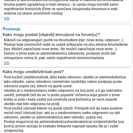
Ukoliko je administrator/ica omogućio/la slanje e-mailova korisnicima/ama
foruma putem ugrađenog e-mail obrasca - tu opciju mogu koristiti samo
registrirani/e korisnici/e [čime se sprečava zlouporaba forumova e-mail
sistema od strane anonimnih osoba].
Vrh
Postanje
Kako mogu postati [objaviti] temu/post na forum(u)?
Klikneš na odgovarajući gumb na forumu/temi [npr.
nova tema
,
odgovori
...].
Radnje koje (ne)možeš raditi su uvijek prikazane na dnu ekrana foruma/teme
[npr.
Možeš započinjati nove teme
,
Ne možeš započinjati nove teme
...].
Ovisno o tome kako je administrator/ica odredio/la, postanje može biti
omogućeno svima ili, pak, samo registriranim korisnicima/ama.
Vrh
Kako mogu urediti/izbrisati post?
Post možeš urediti/uređivati, [bilo kada odnosno, ukoliko je administrator/ica
tako odredio, samo određeno vremensko razdoblje nakon postanja posta
odnosno uopće ne], klikom na gumb
uredi
.
Ukoliko je u međuvremenu netko odgovorio na tvoj post, a ti ga naknadno
urediš, primijetit ćeš da se “u postu pojavila” rečenica koja govori o tome
koliko si puta i kada zadnji put uredio/la post [rečenica se neće pojaviti
ukoliko nije bilo odgovora na post].
Post možeš izbrisati klikom na gumb
izbriši
. Primijetit ćeš da neke postove
nećeš moći izbrisati [npr. ako je u međuvremenu netko odgovorio na njih
odnosno, ukoliko je administrator/ica tako odredio, uopće ne].
Postoji mogućnost da administrator(ica)/moderator(ica) izmijeni/izbriše tvoj
post [u prvom slučaju bi svakako trebao/la napisati opasku što je i zašto
izmijenio/la].