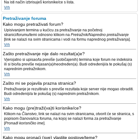
Na isti način izbrisuješ korisnike/ce s lista.
Vrh
Pretraživanje foruma
Kako mogu pretraživati forum?
Upisivanjem termina u kućicu za pretraživanje na početnoj
stranici/forumu/temi odnosno klikom na
Pretražnik/Napredno pretraživanje
[link se nalazi na svim stranicama i vodi na formu naprednog pretraživanja].
Vrh
Zašto pretraživanje nije dalo rezultat(a)e?
Vjerojatno si upisao/la previše (uobičajenih) termina koje forum ne indeksira
ili si bio/la previše nejasan(a)/neodređen(a). Budi određeniji/a te pokušaj (s)
naprednim pretražnikom.
Vrh
Zašto mi se pojavila prazna stranica?
Pretraživanje je rezultiralo s previše rezultata koje server nije mogao obraditi.
Budi određeniji/a te pokušaj (s) naprednim pretražnikom.
Vrh
Kako mogu (pre)traži(va)ti korisnike/ce?
Klikom na
Članstvo
, link se nalazi na svim stranicama, otvorit će se stranica, s
popisom članova/ica foruma, na kojoj se nalazi forma za pretraživanje
[
Pronađi korisničko ime
].
Vrh
Kako mogu pronaći (sve) vlastite postove/teme?