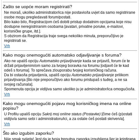
Zašto se uopće moram registrirati?
Ne moraš, ukoliko administrator/ica nije postavio/la uvjet da samo registrirane
osobe mogu pregledavati forum/postati.
Bilo kako bilo, Registracijom ćeš dobiti pristup dodatnim opcijama koje nisu
dostupne neregistriranim osobama [avatari, privatne poruke, e-mailovi,
korisničke grupe, itd.].
S obzirom da Registracija traje svega nekoliko minuta, preporučljivo je
registrirati se.
Vrh
Kako mogu onemogućiti automatsko odjavljivanje s foruma?
Ako ne upališ opciju
Automatsko prijavljivanje
kada se prijaviš, forum će te
držati prijavljenim/om samo za tvojeg boravka na forumu [odjavit će te kad
odeš s foruma]. To sprečava zlouporabu tvojeg korisničkog računa.
Da bi ostao/la prijavljen/a, upališ opciju
Automatsko prijavljivanje
prilikom
prijavljivanja [što nije preporučljivo ako forumu pristupaš s tuđeg, a ne sa
svojeg računala].
Spomenuta opcija je vidljiva samo ukoliko ju je administrator/ica omogućio/la.
Vrh
Kako mogu onemogućiti pojavu mog korisničkog imena na online
popisu?
U Profilu upališ opciju
Sakrij moj online status (Postavke)
[čime ćeš (p)ostati
vidljiv/a samo sebi i administratoru/ici, a za ostale ćeš postati skriven/a].
Vrh
Što ako izgubim zaporku?
Nije smak svijeta! Jest da je tvoja trenutna zaporka izgubljena [jer je kriptirana