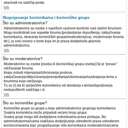
ukazivati na sadržaj posta.
Vrh
Stupnjevanje korisnika/ca i korisničke grupe
Što su administratori/ce?
Administratori/ce su osobe s najvišom razinom kontrole nad cijelim forumom.
Mogu kontrolirati sve aspekte foruma [postavljanje dopuštenja, isključivanje
korisnika/ca, stvaranje korisničkih grupa/moderatora(ica), moderiranje foruma
itd.], (a sve) ovisno o tome koja im je prava dodijelio/la glavni/a
administrator/ica.
Vrh
Što su moderatori/ce?
Moderatori/ce su osobe [osoba ili (korisnička) grupa osoba] čiji je
“posao”
održavanje foruma.
Imaju ovlasti mijenjanja/izbrisivanja postova,
zaključavanja/otključavanja/premještanja/izbrisivanja/razdvajanja tema u
forumima koje održavaju.
Tu su (i) da bi spriječili/e korisnike/ce od skretanja s tema/objavljivanja
nedopuštenih sadržaja i sl.
Vrh
Što su korisničke grupe?
Korisničke grupe su grupe u koje administratori/ce grupiraju korisnike/ce.
Svaki/a korisnik/ca može pripadati većem broju grupa.
Svakoj grupi mogu biti dodijeljena individualna prava pristupa, što
administratorima/cama olakšava dodjeljivanje određenih prava određenim
korisnicima/ama [npr. proglašavanje više korisnika/ca moderatorima/cama