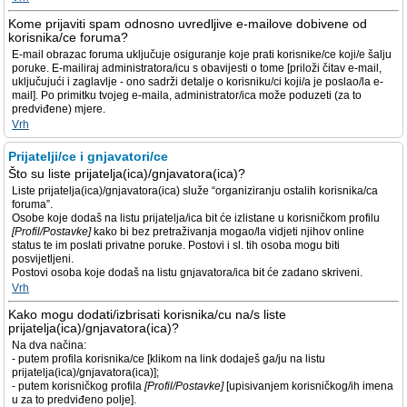
Kome prijaviti spam odnosno uvredljive e-mailove dobivene od
korisnika/ce foruma?
E-mail obrazac foruma uključuje osiguranje koje prati korisnike/ce koji/e šalju
poruke. E-mailiraj administratora/icu s obavijesti o tome [priloži čitav e-mail,
uključujući i zaglavlje - ono sadrži detalje o korisniku/ci koji/a je poslao/la e-
mail]. Po primitku tvojeg e-maila, administrator/ica može poduzeti (za to
predviđene) mjere.
Vrh
Prijatelji/ce i gnjavatori/ce
Što su liste prijatelja(ica)/gnjavatora(ica)?
Liste prijatelja(ica)/gnjavatora(ica) služe “organiziranju ostalih korisnika/ca
foruma”.
Osobe koje dodaš na listu prijatelja/ica bit će izlistane u korisničkom profilu
[Profil/Postavke]
kako bi bez pretraživanja mogao/la vidjeti njihov online
status te im poslati privatne poruke. Postovi i sl. tih osoba mogu biti
posvijetljeni.
Postovi osoba koje dodaš na listu gnjavatora/ica bit će zadano skriveni.
Vrh
Kako mogu dodati/izbrisati korisnika/cu na/s liste
prijatelja(ica)/gnjavatora(ica)?
Na dva načina:
- putem profila korisnika/ce [klikom na link dodaješ ga/ju na listu
prijatelja(ica)/gnjavatora(ica)];
- putem korisničkog profila
[Profil/Postavke]
[upisivanjem korisničkog/ih imena
u za to predviđeno polje].