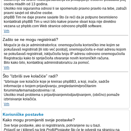
osoba mlađih od 13 godina.
Ukoliko nisi siguran/na odnosi li se spomenuto pravno pravilo na tebe, zatraži
pravni savjet od stručne osobe.
phpBB Tim ne daje pravne savjete što će reći da je potpuno besmisleno
kontaktirati phpBB Tim u vezi bilo kakve pravne stvari koja nije direktno
vezana uz phpbb.com Web stranice odnosno phpBB software.
Vrh
Zašto se ne mogu registrirati?
Moguće je da je administrator/ica: onemogućio/la korisničko ime kojim se
pokušavaš registrirati [ili isto već postoji], onemogućio/la e-mail adresu kojom
se pokušavaš registrirati, isključio/la tvoju IP adresu odnosno onemogućio/la
Registraciju kako bi spriječio/la otvaranje novih korisničkih računa.
Bilo kako bilo, kontaktiraj administratora/icu za pomoć.
Vrh
Što “Izbriši sve kolačiće” radi?
“Izbrisuje sve kolačiće koje je kreirao phpBB3, a koji, inače, sadrže
informacije o tvojem prijavljivanju, pregledanim/pročitanim
forumima/temama/postovima i sl.
Ukoliko imaš problema s prijavljivanjem/odjavljivanjem, (obično) pomaže
izbrisivanje kolačića.
Vrh
Korisničke postavke
Kako mogu promijeniti svoje postavke?
Sve tvoje postavke, ako si registriran/a, pohranjene su u bazi.
Prijaviš se
i klikneš na link
Profil/Postavke
što će te odvesti na stranicu na