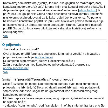
Kontaktiraj administratora(e)/icu(e) foruma. Ako ga/ju/ih ne možeš (pro)naći,
kontaktiraj moderatora(e)/icu(e) foruma i njih pitaj koga bi trebao/la pitati. Ako i
dalje ne dobiješ odgovor, kontaktiraj vlasnika/cu domene [
whois lookup
] ili
pružatelja usluga. phpBB Grupa nema apsolutno nikakvu kontrolu i ne može
ni u kojem slučaju odgovarati za to kako, gdje i tko forum koristi. Potpuno je
besmisleno kontaktirati phpBB Grupu u vezi bilo kakve pravne stvari koja nije
direktno vezana uz phpBB odnosno phpbb.com stranice. Ukoliko e-mailiraš
phpBB Grupu oko toga kako bilo koja treća stran(k)a koristi ovaj softver - ne
očekuj odgovor.
Vrh
O prijevodu
Tko i kako do - original?
Ovaj prijevod phpBB foruma, s engleskog [originalna verzija] na hrvatski, u
potpunosti, napravila je:
Ančica Sečan
.
[U kompletu, s prijevodom, dolaze i lokalizirane sličke.]
Zadnju verziju ovog mog kompletnog prijevoda možeš preuzeti sa:
ancica.sunceko.net
.
Vrh
Smijem li “preraditi”/“prerađivati” ovaj prijevod?
Smiješ, uz uvjet: da mene, kao originalnu autoricu ovog mog kompletnog
prijevoda, ne izbrišeš, (a) što znači da niti smiješ izbrisati moje podatke niti
smiješ sebe odnosno ikoga/išta drugo potpisati kao autora/icu ovog mog
kompletnog prijevoda.
Ukoliko napraviš ikakve izmjene ovog mog prijevoda, dužan/na si to naznačiti
na sljedeći način:
- u datoteci “common.php”, pod “translation_info”, bez interveniranja u ono što