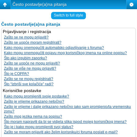
Često postavlje(a)na pitanja
Switch to full style
Često postavlje(a)na pitanja
Prijavljivanje i registracija
Zašto se ne mogu prijaviti?
Zašto se uopće moram registrirati?
Kako mogu onemogućiti automatsko odjavljivanje s foruma?
Kako mogu onemogućiti pojavu mog korisničkog imena na online popisu?
Što ako izgubim zaporku?
Zašto se uopće ne mogu prijaviti?
Zašto se više ne mogu prijaviti?
Što je COPPA?
Zašto se ne mogu registrirati?
Što “Izbriši sve kolačiće” radi?
Korisničke postavke
Kako mogu promijeniti svoje postavke?
Zašto je vrijeme prikazano netočno?
Zašto je vrijeme i dalje prikazano netočno iako sam promijenio/la vremensku
zonu?
Zašto mog jezika nema na popisu?
Što moram napraviti da bi se vidjela slika ispod mojeg korisničkog imena?
Što je i kako mogu promijeniti svoj status?
Zašto se moram prijaviti ako želim korisniku/ci foruma poslati e-mail?