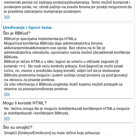
vremenski period od zadnjeg posta(nja)/bumpiranja. Temu možeš bumpirati i
postanjem posta, no, obrati pažnju na pravila foruma jer postoji mogućnost da
je pravilima zabranjeno bumpiranje postanjem.
Vrh
Uređivanje i tipovi tema
Što je BBKod?
BBKod je specijalna implementacija HTMLa.
Mogućnost korištenja BBKoda daje administrator/ica foruma
aktiviranjem/deaktiviranjem ove opcije. Bez obzira na to što je
administrator/ica odredio/la, opcionalno sam/a možeš (de)aktivirati korištenje
BBKoda.
BBKod je sličan HTMLu u stilu; tagovi se umeću u vitičaste zagrade [i]
[umjesto <i>] - što nudi veću kontrolu prikaza. Kod [tagovi] se može pisati
ručno, no, ovisno o predlošku kojeg koristiš, vidjet ćeš da je dodavanje
BBKoda postovima moguće i putem sučelja iznad prostora za post [poruku]
na obrascu za pisanje postova.
Za više informacija o BBKodu pogledaj Vodič kojemu možeš pristupiti sa
stranice za pisanje/uređivanje postova.
Vrh
Mogu li koristiti HTML?
Ne. Većinu onoga što je moguće dobiti/prikazati korištenjem HTMLa moguće
je dobiti/prikazati i korištenjem BBKoda.
Vrh
Što su smajlići?
Smajlići [Smileys/Emoticons] su male sličice koje
prikazuju