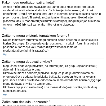
Kako mogu urediti/izbrisati anketu?
Ankete može urediti/uređivati/izbrisati samo ona/j koja/i ih je i kreirala/o,
moderator/ica i/ili administrator/ica. Da bi izmijenio/la anketu, ako imaš
dopuštenje, urediš prvi post u temi [ako je kreirana, anketa se uvijek nalazi u
prvom postu u temi]. Ti anketu možeš izmijeniti samo ako nitko još nije
glasovao, dok ju moderatori(ce)/administratori(ce), mogu mijenjati bilo kada.
Anketu možeš izbrisati samo ako nitko još nije glasovao.
Vrh
Zašto ne mogu pristupiti tematskom forumu?
Nekim tematskim forumima mogu pristupiti samo određeni/e korisnici/e i/ili
korisničke grupe. Za pregledavanje, postanje... na takvim forumima treba ti
posebna autorizacija koju možeš (za)tražiti/dobiti samo od
moderatora(ice)/administratora(ice).
Vrh
Zašto ne mogu dodavati privitke?
Mogućnost dodavanja privitaka, na forumu(ima) za grupu(e)/korisnika(cu)
daje administrator/ica foruma.
Ukoliko ne možeš doda(va)ti privitke, moguće je da je administrator/ica
onemogućio/la dodavanje privitaka baš za taj određen forum na kojem si
pokušao/la dodati privitak/ke odnosno da samo određeni/e korisnici(e)/grupe
mogu dodavati privitke na tom forumu.
Ukoliko ti nije jasno zašto (baš) ti ne možeš doda(va)ti privitke, kontaktiraj
administratora/icu.
Vrh
Zašto sam dobio/la upozorenje?