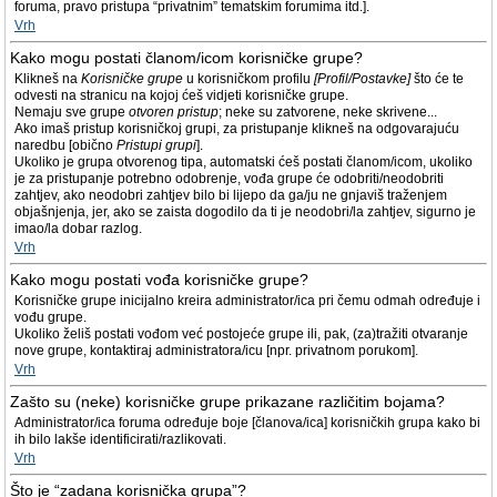
foruma, pravo pristupa “privatnim” tematskim forumima itd.].
Vrh
Kako mogu postati članom/icom korisničke grupe?
Klikneš na
Korisničke grupe
u korisničkom profilu
[Profil/Postavke]
što će te
odvesti na stranicu na kojoj ćeš vidjeti korisničke grupe.
Nemaju sve grupe
otvoren pristup
; neke su zatvorene, neke skrivene...
Ako imaš pristup korisničkoj grupi, za pristupanje klikneš na odgovarajuću
naredbu [obično
Pristupi grupi
].
Ukoliko je grupa otvorenog tipa, automatski ćeš postati članom/icom, ukoliko
je za pristupanje potrebno odobrenje, vođa grupe će odobriti/neodobriti
zahtjev, ako neodobri zahtjev bilo bi lijepo da ga/ju ne gnjaviš traženjem
objašnjenja, jer, ako se zaista dogodilo da ti je neodobri/la zahtjev, sigurno je
imao/la dobar razlog.
Vrh
Kako mogu postati vođa korisničke grupe?
Korisničke grupe inicijalno kreira administrator/ica pri čemu odmah određuje i
vođu grupe.
Ukoliko želiš postati vođom već postojeće grupe ili, pak, (za)tražiti otvaranje
nove grupe, kontaktiraj administratora/icu [npr. privatnom porukom].
Vrh
Zašto su (neke) korisničke grupe prikazane različitim bojama?
Administrator/ica foruma određuje boje [članova/ica] korisničkih grupa kako bi
ih bilo lakše identificirati/razlikovati.
Vrh
Što je “zadana korisnička grupa”?