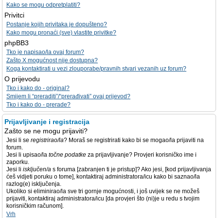
Kako se mogu odpretplatiti?
Privitci
Postanje kojih privitaka je dopušteno?
Kako mogu pronaći (sve) vlastite privitke?
phpBB3
Tko je napisao/la ovaj forum?
Zašto X mogućnost nije dostupna?
Koga kontaktirati u vezi zlouporabe/pravnih stvari vezanih uz forum?
O prijevodu
Tko i kako do - original?
Smijem li “preraditi”/“prerađivati” ovaj prijevod?
Tko i kako do - prerade?
Prijavljivanje i registracija
Zašto se ne mogu prijaviti?
Jesi li se
registrirao/la
? Moraš se registrirati kako bi se mogao/la prijaviti na
forum.
Jesi li upisao/la
točne podatke
za prijavljivanje? Provjeri korisničko ime i
zaporku.
Jesi li
isključen/a
s foruma [zabranjen ti je pristup]? Ako jesi, [kod prijavljivanja
ćeš vidjeti poruku o tome], kontaktiraj administratora/icu kako bi saznao/la
razlog(e) isključenja.
Ukoliko si eliminirao/la sve tri gornje mogućnosti, i još uvijek se ne možeš
prijaviti, kontaktiraj administratora/icu [da provjeri što (ni)je u redu s tvojim
korisničkim računom].
Vrh