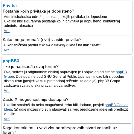
Privitci
Postanje kojih privitaka je dopušteno?
Administrator/ica određuje postanje kojih privitaka je dopušteno.
Ukoliko nisi siguran/na postanje kojih privitaka je dopušteno, kontaktiraj
administratora/icu.
Vrh
Kako mogu pronaći (sve) vlastite privitke?
U korisničkom profilu
[Profil/Postavke]
klikneš na link
Privitci
.
Vrh
phpBB3
Tko je napisao/la ovaj forum?
Ovaj softver [u originalnom obliku] napravljen je i objavljen od strane
phpBB
Grupe
. Dostupan je pod GNU General Public Licence i može biti slobodno
distribuiran [posjeti vezu u prethodnoj rečenici za detalje]. phpBB Grupa
zadržava sva autorska prava na ovaj softver.
Vrh
Zašto X mogućnost nije dostupna?
Ukoliko smatraš da neka mogućnost treba biti dodana, posjeti
phpBB Centar
Ideja
, (a) gdje možeš vidjeti [i glasovati za] već predložene ideje i/ili predložiti
vlastite.
Vrh
Koga kontaktirati u vezi zlouporabe/pravnih stvari vezanih uz
forum?