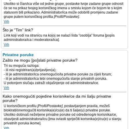
Ukoliko si član/ica više od jedne grupe, postavke tvoje zadane grupe odnosit
će se na prikaz tvojeg korisničkog imena u smislu kojom će bojom te s kojim
statusom biti prikazano. Administrator/ica može odobriti promjenu zadane
grupe putem korisničkog profila
[Profil/Postavke]
.
Vrh
Što je “Tim” link?
Link koji vodi na stranicu na kojoj se nalazi lista “osoblja” foruma [popis
administratora/ica i moderatora/ica].
Vrh
Privatne poruke
Zašto ne mogu [po]slati privatne poruke?
Tri su moguća razloga:
- ili nisi registriran(a)/prijavljen(a);
- ili je administrator/ica onemogućio/la privatne poruke za cijeli forum;
- ili je administrator/ica tebi onemogućio/la slanje privatnih poruka.
U potonjem slučaju zatraži objašnjenje od administratora/ice.
Vrh
Kako onemogućiti pojedine korisnike/ce da mi šalju privatne
poruke?
U korisničkom profilu
[Profil/Postavke]
, postavljanjem pravila, možeš
blokirati/onemogućiti korisnika(e)/cu(e) da ti šalje(u) privatne poruke.
Ukoliko dobivaš neželjene privatne poruke od određenog/e korisnika/ce,
obavijesti administratora/icu [ima ovlasti spriječiti korisnika(e)/cu(e) u slanju
privatnih poruka ikome].
Vrh