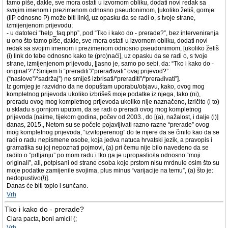
tamo piše, dakle, sve mora ostati u izvornom obliku, dodati novi redak sa
svojim imenom i prezimenom odnosno pseudonimom, [ukoliko želiš, gornje
(IiP odnosno P) može biti link], uz opasku da se radi o, s tvoje strane,
izmijenjenom prijevodu;
- u datoteci “help_faq.php”, pod “Tko i kako do - prerade?”, bez interveniranja
u ono što tamo piše, dakle, sve mora ostati u izvornom obliku, dodati novi
redak sa svojim imenom i prezimenom odnosno pseudonimom, [ukoliko želiš
(i) link do tebe odnosno kako te (pro)naći], uz opasku da se radi o, s tvoje
strane, izmijenjenom prijevodu, [jasno je, samo po sebi, da: “Tko i kako do -
original?”/“Smijem li “preraditi”/“prerađivati” ovaj prijevod?”
(“naslove”/“sadržaj”) ne smiješ izbrisati/“preraditi”/“prerađivati”].
Iz gornjeg je razvidno da ne dopuštam uporabu/objavu, kako, ovog mog
kompletnog prijevoda ukoliko izbrišeš moje podatke iz njega, tako (ni),
preradu ovog mog kompletnog prijevoda ukoliko nije naznačeno, izričito (i to)
u skladu s gornjom uputom, da se radi o preradi ovog mog kompletnog
prijevoda [naime, tijekom godina, počev od 2003., do [(a), nažalost, i dalje (i)]
danas, 2015., Netom su se počele pojavljivati razno razne “prerade” ovog
mog kompletnog prijevoda, “izvitoperenog” do te mjere da se činilo kao da se
radi o radu nepismene osobe, koja jedva natuca hrvatski jezik, a pravopis i
gramatika su joj nepoznati pojmovi, (a) pri čemu nije bilo navedeno da se
radilo o “prtljanju” po mom radu i tko ga je upropastio/la odnosno “moji
originali”, ali, potpisani od strane osoba koje prstom nisu mrdnule osim što su
moje podatke zamijenile svojima, plus minus “varijacije na temu”, (a) što je:
nedopustivo(!)].
Danas će biti toplo i sunčano.
Vrh
Tko i kako do - prerade?
Clara pacta, boni amici! (;
Vrh