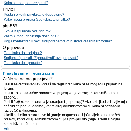
Kako se mogu odpretplatiti?
Privitci
Postanje kojih privitaka je dopušteno?
Kako mogu pronaći (sve) vlastite privitke?
phpBB3
Tko je napisao/la ovaj forum?
Zašto X mogućnost nije dostupna?
Koga kontaktirati u vezi zlouporabe/pravnih stvari vezanih uz forum?
O prijevodu
Tko i kako do - original?
Smijem li “preraditi”/“prerađivati” ovaj prijevod?
Tko i kako do - prerade?
Prijavljivanje i registracija
Zašto se ne mogu prijaviti?
Jesi li se
registrirao/la
? Moraš se registrirati kako bi se mogao/la prijaviti na
forum.
Jesi li upisao/la
točne podatke
za prijavljivanje? Provjeri korisničko ime i
zaporku.
Jesi li
isključen/a
s foruma [zabranjen ti je pristup]? Ako jesi, [kod prijavljivanja
ćeš vidjeti poruku o tome], kontaktiraj administratora/icu kako bi saznao/la
razlog(e) isključenja.
Ukoliko si eliminirao/la sve tri gornje mogućnosti, i još uvijek se ne možeš
prijaviti, kontaktiraj administratora/icu [da provjeri što (ni)je u redu s tvojim
korisničkim računom].
Vrh