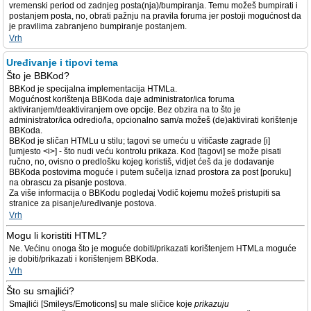
vremenski period od zadnjeg posta(nja)/bumpiranja. Temu možeš bumpirati i
postanjem posta, no, obrati pažnju na pravila foruma jer postoji mogućnost da
je pravilima zabranjeno bumpiranje postanjem.
Vrh
Uređivanje i tipovi tema
Što je BBKod?
BBKod je specijalna implementacija HTMLa.
Mogućnost korištenja BBKoda daje administrator/ica foruma
aktiviranjem/deaktiviranjem ove opcije. Bez obzira na to što je
administrator/ica odredio/la, opcionalno sam/a možeš (de)aktivirati korištenje
BBKoda.
BBKod je sličan HTMLu u stilu; tagovi se umeću u vitičaste zagrade [i]
[umjesto <i>] - što nudi veću kontrolu prikaza. Kod [tagovi] se može pisati
ručno, no, ovisno o predlošku kojeg koristiš, vidjet ćeš da je dodavanje
BBKoda postovima moguće i putem sučelja iznad prostora za post [poruku]
na obrascu za pisanje postova.
Za više informacija o BBKodu pogledaj Vodič kojemu možeš pristupiti sa
stranice za pisanje/uređivanje postova.
Vrh
Mogu li koristiti HTML?
Ne. Većinu onoga što je moguće dobiti/prikazati korištenjem HTMLa moguće
je dobiti/prikazati i korištenjem BBKoda.
Vrh
Što su smajlići?
Smajlići [Smileys/Emoticons] su male sličice koje
prikazuju