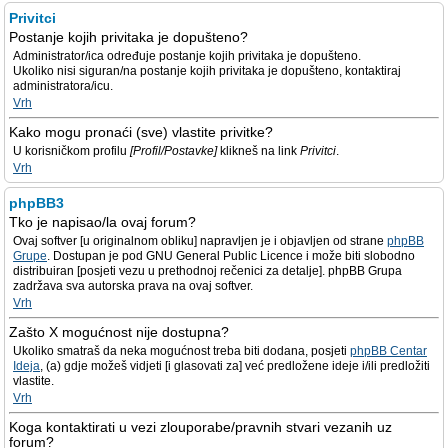
Privitci
Postanje kojih privitaka je dopušteno?
Administrator/ica određuje postanje kojih privitaka je dopušteno.
Ukoliko nisi siguran/na postanje kojih privitaka je dopušteno, kontaktiraj
administratora/icu.
Vrh
Kako mogu pronaći (sve) vlastite privitke?
U korisničkom profilu
[Profil/Postavke]
klikneš na link
Privitci
.
Vrh
phpBB3
Tko je napisao/la ovaj forum?
Ovaj softver [u originalnom obliku] napravljen je i objavljen od strane
phpBB
Grupe
. Dostupan je pod GNU General Public Licence i može biti slobodno
distribuiran [posjeti vezu u prethodnoj rečenici za detalje]. phpBB Grupa
zadržava sva autorska prava na ovaj softver.
Vrh
Zašto X mogućnost nije dostupna?
Ukoliko smatraš da neka mogućnost treba biti dodana, posjeti
phpBB Centar
Ideja
, (a) gdje možeš vidjeti [i glasovati za] već predložene ideje i/ili predložiti
vlastite.
Vrh
Koga kontaktirati u vezi zlouporabe/pravnih stvari vezanih uz
forum?