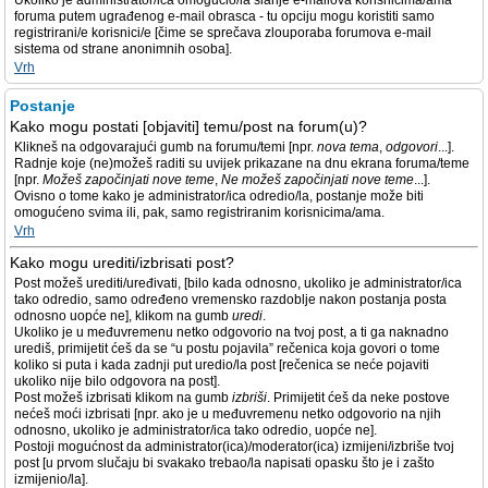
Ukoliko je administrator/ica omogućio/la slanje e-mailova korisnicima/ama
foruma putem ugrađenog e-mail obrasca - tu opciju mogu koristiti samo
registrirani/e korisnici/e [čime se sprečava zlouporaba forumova e-mail
sistema od strane anonimnih osoba].
Vrh
Postanje
Kako mogu postati [objaviti] temu/post na forum(u)?
Klikneš na odgovarajući gumb na forumu/temi [npr.
nova tema
,
odgovori
...].
Radnje koje (ne)možeš raditi su uvijek prikazane na dnu ekrana foruma/teme
[npr.
Možeš započinjati nove teme
,
Ne možeš započinjati nove teme
...].
Ovisno o tome kako je administrator/ica odredio/la, postanje može biti
omogućeno svima ili, pak, samo registriranim korisnicima/ama.
Vrh
Kako mogu urediti/izbrisati post?
Post možeš urediti/uređivati, [bilo kada odnosno, ukoliko je administrator/ica
tako odredio, samo određeno vremensko razdoblje nakon postanja posta
odnosno uopće ne], klikom na gumb
uredi
.
Ukoliko je u međuvremenu netko odgovorio na tvoj post, a ti ga naknadno
urediš, primijetit ćeš da se “u postu pojavila” rečenica koja govori o tome
koliko si puta i kada zadnji put uredio/la post [rečenica se neće pojaviti
ukoliko nije bilo odgovora na post].
Post možeš izbrisati klikom na gumb
izbriši
. Primijetit ćeš da neke postove
nećeš moći izbrisati [npr. ako je u međuvremenu netko odgovorio na njih
odnosno, ukoliko je administrator/ica tako odredio, uopće ne].
Postoji mogućnost da administrator(ica)/moderator(ica) izmijeni/izbriše tvoj
post [u prvom slučaju bi svakako trebao/la napisati opasku što je i zašto
izmijenio/la].