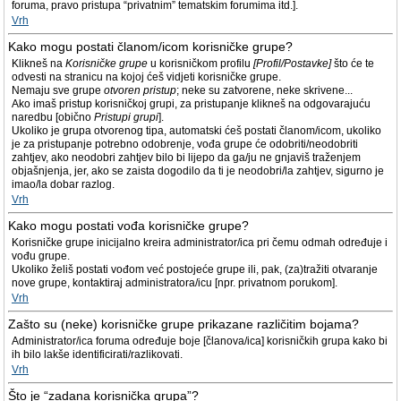
foruma, pravo pristupa “privatnim” tematskim forumima itd.].
Vrh
Kako mogu postati članom/icom korisničke grupe?
Klikneš na
Korisničke grupe
u korisničkom profilu
[Profil/Postavke]
što će te
odvesti na stranicu na kojoj ćeš vidjeti korisničke grupe.
Nemaju sve grupe
otvoren pristup
; neke su zatvorene, neke skrivene...
Ako imaš pristup korisničkoj grupi, za pristupanje klikneš na odgovarajuću
naredbu [obično
Pristupi grupi
].
Ukoliko je grupa otvorenog tipa, automatski ćeš postati članom/icom, ukoliko
je za pristupanje potrebno odobrenje, vođa grupe će odobriti/neodobriti
zahtjev, ako neodobri zahtjev bilo bi lijepo da ga/ju ne gnjaviš traženjem
objašnjenja, jer, ako se zaista dogodilo da ti je neodobri/la zahtjev, sigurno je
imao/la dobar razlog.
Vrh
Kako mogu postati vođa korisničke grupe?
Korisničke grupe inicijalno kreira administrator/ica pri čemu odmah određuje i
vođu grupe.
Ukoliko želiš postati vođom već postojeće grupe ili, pak, (za)tražiti otvaranje
nove grupe, kontaktiraj administratora/icu [npr. privatnom porukom].
Vrh
Zašto su (neke) korisničke grupe prikazane različitim bojama?
Administrator/ica foruma određuje boje [članova/ica] korisničkih grupa kako bi
ih bilo lakše identificirati/razlikovati.
Vrh
Što je “zadana korisnička grupa”?