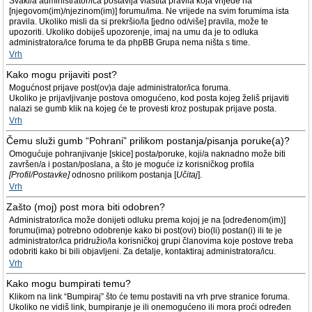
Svaki/a administrator/ica postavlja vlastita pravila koja vrijede na
[njegovom(im)/njezinom(im)] forumu/ima. Ne vrijede na svim forumima ista
pravila. Ukoliko misli da si prekršio/la [jedno od/više] pravila, može te
upozoriti. Ukoliko dobiješ upozorenje, imaj na umu da je to odluka
administratora/ice foruma te da phpBB Grupa nema ništa s time.
Vrh
Kako mogu prijaviti post?
Mogućnost prijave post(ov)a daje administrator/ica foruma.
Ukoliko je prijavljivanje postova omogućeno, kod posta kojeg želiš prijaviti
nalazi se gumb klik na kojeg će te provesti kroz postupak prijave posta.
Vrh
Čemu služi gumb “Pohrani” prilikom postanja/pisanja poruke(a)?
Omogućuje pohranjivanje [skice] posta/poruke, koji/a naknadno može biti
završen/a i postan/poslana, a što je moguće iz korisničkog profila
[Profil/Postavke]
odnosno prilikom postanja [
Učitaj
].
Vrh
Zašto (moj) post mora biti odobren?
Administrator/ica može donijeti odluku prema kojoj je na [određenom(im)]
forumu(ima) potrebno odobrenje kako bi post(ovi) bio(li) postan(i) ili te je
administrator/ica pridružio/la korisničkoj grupi članovima koje postove treba
odobriti kako bi bili objavljeni. Za detalje, kontaktiraj administratora/icu.
Vrh
Kako mogu bumpirati temu?
Klikom na link “Bumpiraj” što će temu postaviti na vrh prve stranice foruma.
Ukoliko ne vidiš link, bumpiranje je ili onemogućeno ili mora proći određen