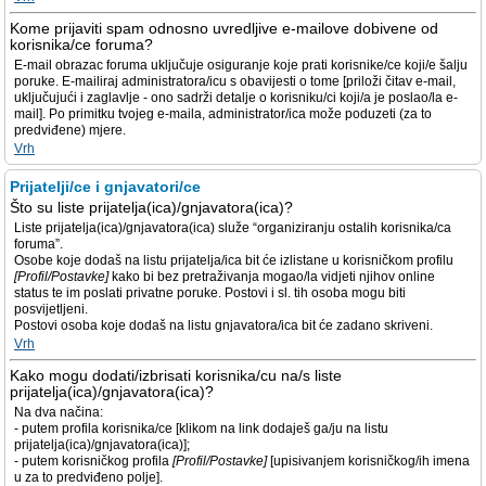
Kome prijaviti spam odnosno uvredljive e-mailove dobivene od
korisnika/ce foruma?
E-mail obrazac foruma uključuje osiguranje koje prati korisnike/ce koji/e šalju
poruke. E-mailiraj administratora/icu s obavijesti o tome [priloži čitav e-mail,
uključujući i zaglavlje - ono sadrži detalje o korisniku/ci koji/a je poslao/la e-
mail]. Po primitku tvojeg e-maila, administrator/ica može poduzeti (za to
predviđene) mjere.
Vrh
Prijatelji/ce i gnjavatori/ce
Što su liste prijatelja(ica)/gnjavatora(ica)?
Liste prijatelja(ica)/gnjavatora(ica) služe “organiziranju ostalih korisnika/ca
foruma”.
Osobe koje dodaš na listu prijatelja/ica bit će izlistane u korisničkom profilu
[Profil/Postavke]
kako bi bez pretraživanja mogao/la vidjeti njihov online
status te im poslati privatne poruke. Postovi i sl. tih osoba mogu biti
posvijetljeni.
Postovi osoba koje dodaš na listu gnjavatora/ica bit će zadano skriveni.
Vrh
Kako mogu dodati/izbrisati korisnika/cu na/s liste
prijatelja(ica)/gnjavatora(ica)?
Na dva načina:
- putem profila korisnika/ce [klikom na link dodaješ ga/ju na listu
prijatelja(ica)/gnjavatora(ica)];
- putem korisničkog profila
[Profil/Postavke]
[upisivanjem korisničkog/ih imena
u za to predviđeno polje].