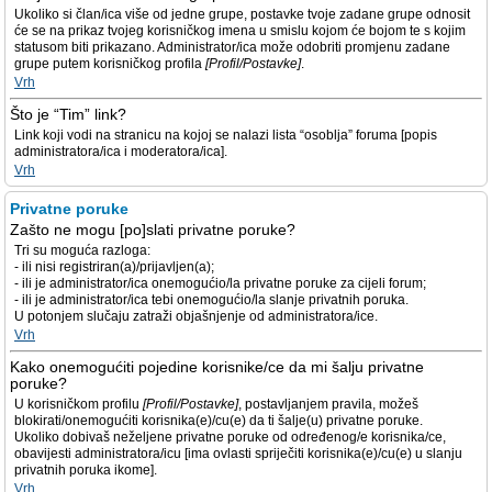
Ukoliko si član/ica više od jedne grupe, postavke tvoje zadane grupe odnosit
će se na prikaz tvojeg korisničkog imena u smislu kojom će bojom te s kojim
statusom biti prikazano. Administrator/ica može odobriti promjenu zadane
grupe putem korisničkog profila
[Profil/Postavke]
.
Vrh
Što je “Tim” link?
Link koji vodi na stranicu na kojoj se nalazi lista “osoblja” foruma [popis
administratora/ica i moderatora/ica].
Vrh
Privatne poruke
Zašto ne mogu [po]slati privatne poruke?
Tri su moguća razloga:
- ili nisi registriran(a)/prijavljen(a);
- ili je administrator/ica onemogućio/la privatne poruke za cijeli forum;
- ili je administrator/ica tebi onemogućio/la slanje privatnih poruka.
U potonjem slučaju zatraži objašnjenje od administratora/ice.
Vrh
Kako onemogućiti pojedine korisnike/ce da mi šalju privatne
poruke?
U korisničkom profilu
[Profil/Postavke]
, postavljanjem pravila, možeš
blokirati/onemogućiti korisnika(e)/cu(e) da ti šalje(u) privatne poruke.
Ukoliko dobivaš neželjene privatne poruke od određenog/e korisnika/ce,
obavijesti administratora/icu [ima ovlasti spriječiti korisnika(e)/cu(e) u slanju
privatnih poruka ikome].
Vrh