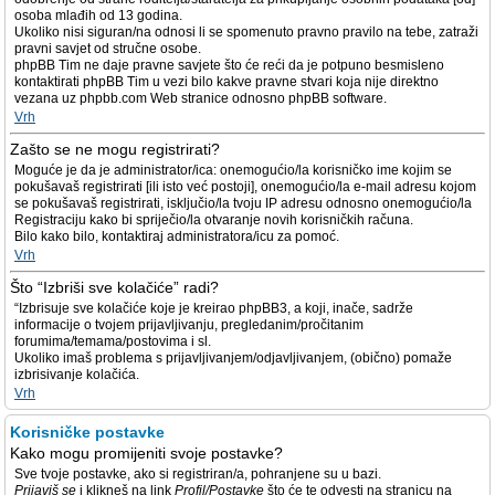
osoba mlađih od 13 godina.
Ukoliko nisi siguran/na odnosi li se spomenuto pravno pravilo na tebe, zatraži
pravni savjet od stručne osobe.
phpBB Tim ne daje pravne savjete što će reći da je potpuno besmisleno
kontaktirati phpBB Tim u vezi bilo kakve pravne stvari koja nije direktno
vezana uz phpbb.com Web stranice odnosno phpBB software.
Vrh
Zašto se ne mogu registrirati?
Moguće je da je administrator/ica: onemogućio/la korisničko ime kojim se
pokušavaš registrirati [ili isto već postoji], onemogućio/la e-mail adresu kojom
se pokušavaš registrirati, isključio/la tvoju IP adresu odnosno onemogućio/la
Registraciju kako bi spriječio/la otvaranje novih korisničkih računa.
Bilo kako bilo, kontaktiraj administratora/icu za pomoć.
Vrh
Što “Izbriši sve kolačiće” radi?
“Izbrisuje sve kolačiće koje je kreirao phpBB3, a koji, inače, sadrže
informacije o tvojem prijavljivanju, pregledanim/pročitanim
forumima/temama/postovima i sl.
Ukoliko imaš problema s prijavljivanjem/odjavljivanjem, (obično) pomaže
izbrisivanje kolačića.
Vrh
Korisničke postavke
Kako mogu promijeniti svoje postavke?
Sve tvoje postavke, ako si registriran/a, pohranjene su u bazi.
Prijaviš se
i klikneš na link
Profil/Postavke
što će te odvesti na stranicu na