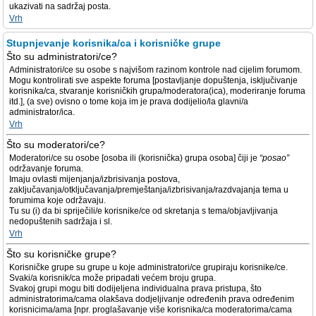
ukazivati na sadržaj posta.
Vrh
Stupnjevanje korisnika/ca i korisničke grupe
Što su administratori/ce?
Administratori/ce su osobe s najvišom razinom kontrole nad cijelim forumom.
Mogu kontrolirati sve aspekte foruma [postavljanje dopuštenja, isključivanje
korisnika/ca, stvaranje korisničkih grupa/moderatora(ica), moderiranje foruma
itd.], (a sve) ovisno o tome koja im je prava dodijelio/la glavni/a
administrator/ica.
Vrh
Što su moderatori/ce?
Moderatori/ce su osobe [osoba ili (korisnička) grupa osoba] čiji je
“posao”
održavanje foruma.
Imaju ovlasti mijenjanja/izbrisivanja postova,
zaključavanja/otključavanja/premještanja/izbrisivanja/razdvajanja tema u
forumima koje održavaju.
Tu su (i) da bi spriječili/e korisnike/ce od skretanja s tema/objavljivanja
nedopuštenih sadržaja i sl.
Vrh
Što su korisničke grupe?
Korisničke grupe su grupe u koje administratori/ce grupiraju korisnike/ce.
Svaki/a korisnik/ca može pripadati većem broju grupa.
Svakoj grupi mogu biti dodijeljena individualna prava pristupa, što
administratorima/cama olakšava dodjeljivanje određenih prava određenim
korisnicima/ama [npr. proglašavanje više korisnika/ca moderatorima/cama