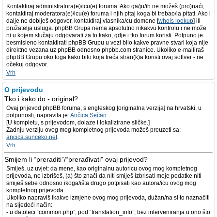
Kontaktiraj administratora(e)/icu(e) foruma. Ako ga/ju/ih ne možeš (pro)naći,
kontaktiraj moderatora(e)/icu(e) foruma i njih pitaj koga bi trebao/la pitati. Ako i
dalje ne dobiješ odgovor, kontaktiraj vlasnika/cu domene [
whois lookup
] ili
pružatelja usluga. phpBB Grupa nema apsolutno nikakvu kontrolu i ne može
ni u kojem slučaju odgovarati za to kako, gdje i tko forum koristi. Potpuno je
besmisleno kontaktirati phpBB Grupu u vezi bilo kakve pravne stvari koja nije
direktno vezana uz phpBB odnosno phpbb.com stranice. Ukoliko e-mailiraš
phpBB Grupu oko toga kako bilo koja treća stran(k)a koristi ovaj softver - ne
očekuj odgovor.
Vrh
O prijevodu
Tko i kako do - original?
Ovaj prijevod phpBB foruma, s engleskog [originalna verzija] na hrvatski, u
potpunosti, napravila je:
Ančica Sečan
.
[U kompletu, s prijevodom, dolaze i lokalizirane sličke.]
Zadnju verziju ovog mog kompletnog prijevoda možeš preuzeti sa:
ancica.sunceko.net
.
Vrh
Smijem li “preraditi”/“prerađivati” ovaj prijevod?
Smiješ, uz uvjet: da mene, kao originalnu autoricu ovog mog kompletnog
prijevoda, ne izbrišeš, (a) što znači da niti smiješ izbrisati moje podatke niti
smiješ sebe odnosno ikoga/išta drugo potpisati kao autora/icu ovog mog
kompletnog prijevoda.
Ukoliko napraviš ikakve izmjene ovog mog prijevoda, dužan/na si to naznačiti
na sljedeći način:
- u datoteci “common.php”, pod “translation_info”, bez interveniranja u ono što