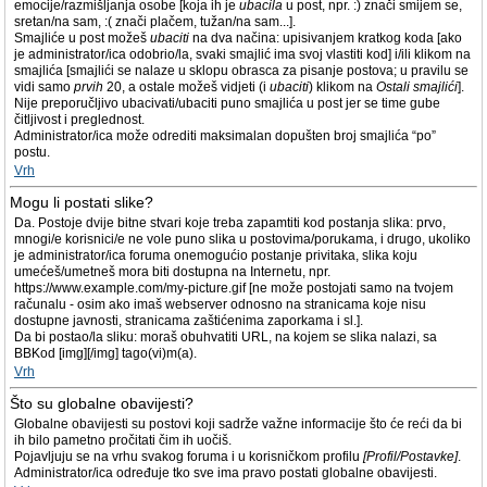
emocije/razmišljanja osobe [koja ih je
ubacila
u post, npr. :) znači smijem se,
sretan/na sam, :( znači plačem, tužan/na sam...].
Smajliće u post možeš
ubaciti
na dva načina: upisivanjem kratkog koda [ako
je administrator/ica odobrio/la, svaki smajlić ima svoj vlastiti kod] i/ili klikom na
smajlića [smajlići se nalaze u sklopu obrasca za pisanje postova; u pravilu se
vidi samo
prvih
20, a ostale možeš vidjeti (i
ubaciti
) klikom na
Ostali smajlići
].
Nije preporučljivo ubacivati/ubaciti puno smajlića u post jer se time gube
čitljivost i preglednost.
Administrator/ica može odrediti maksimalan dopušten broj smajlića “po”
postu.
Vrh
Mogu li postati slike?
Da. Postoje dvije bitne stvari koje treba zapamtiti kod postanja slika: prvo,
mnogi/e korisnici/e ne vole puno slika u postovima/porukama, i drugo, ukoliko
je administrator/ica foruma onemogućio postanje privitaka, slika koju
umećeš/umetneš mora biti dostupna na Internetu, npr.
https://www.example.com/my-picture.gif [ne može postojati samo na tvojem
računalu - osim ako imaš webserver odnosno na stranicama koje nisu
dostupne javnosti, stranicama zaštićenima zaporkama i sl.].
Da bi postao/la sliku: moraš obuhvatiti URL, na kojem se slika nalazi, sa
BBKod [img][/img] tago(vi)m(a).
Vrh
Što su globalne obavijesti?
Globalne obavijesti su postovi koji sadrže važne informacije što će reći da bi
ih bilo pametno pročitati čim ih uočiš.
Pojavljuju se na vrhu svakog foruma i u korisničkom profilu
[Profil/Postavke]
.
Administrator/ica određuje tko sve ima pravo postati globalne obavijesti.