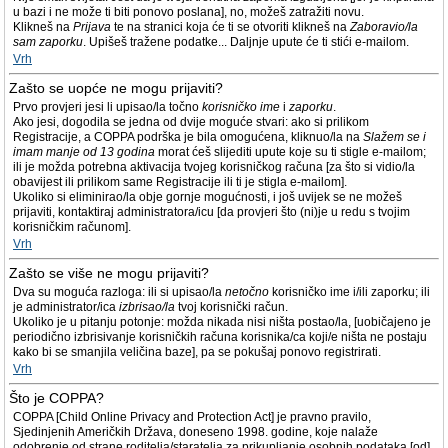
u bazi i ne može ti biti ponovo poslana], no, možeš zatražiti novu.
Klikneš na
Prijava
te na stranici koja će ti se otvoriti klikneš na
Zaboravio/la
sam zaporku
. Upišeš tražene podatke... Daljnje upute će ti stići e-mailom.
Vrh
Zašto se uopće ne mogu prijaviti?
Prvo provjeri jesi li upisao/la točno
korisničko ime
i
zaporku
.
Ako jesi, dogodila se jedna od dvije moguće stvari: ako si prilikom
Registracije, a COPPA podrška je bila omogućena, kliknuo/la na
Slažem se i
imam manje od 13 godina
morat ćeš slijediti upute koje su ti stigle e-mailom;
ili je možda potrebna aktivacija tvojeg korisničkog računa [za što si vidio/la
obavijest ili prilikom same Registracije ili ti je stigla e-mailom].
Ukoliko si eliminirao/la obje gornje mogućnosti, i još uvijek se ne možeš
prijaviti, kontaktiraj administratora/icu [da provjeri što (ni)je u redu s tvojim
korisničkim računom].
Vrh
Zašto se više ne mogu prijaviti?
Dva su moguća razloga: ili si upisao/la
netočno
korisničko ime i/ili zaporku; ili
je administrator/ica
izbrisao/la
tvoj korisnički račun.
Ukoliko je u pitanju potonje: možda nikada nisi ništa postao/la, [uobičajeno je
periodično izbrisivanje korisničkih računa korisnika/ca koji/e ništa ne postaju
kako bi se smanjila veličina baze], pa se pokušaj ponovo registrirati.
Vrh
Što je COPPA?
COPPA [Child Online Privacy and Protection Act] je pravno pravilo,
Sjedinjenih Američkih Država, doneseno 1998. godine, koje nalaže
odobrenje od strane roditelja/staratelja za prikupljanje osobnih podataka [od]