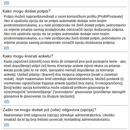
Vrh
Kako mogu dodati potpis?
Potpis možeš napraviti/uređivati u svom korisničkom profilu
[Profil/Postavke]
.
Ako si upalio/la opciju da se potpis automatski dodaje svim tvojim
postovima/porukama, a u neki post/poruku ne želiš dodati potpis, jednostavno
za vrijeme pisanja samog posta/poruke odoznačiš opciju dodavanja potpisa.
Ako nisi upalio/la opciju da se potpis automatski dodaje svim tvojim
postovima/porukama, a u neki post/poruku želiš dodati potpis, jednostavno za
vrijeme pisanja samog posta/poruke označiš opciju dodavanja potpisa.
Vrh
Kako mogu kreirati anketu?
Kada započneš [otvoriš] novu temu [ili izmijeniš prvi post postojeće teme - ako
imaš dopuštenje] vidjet ćeš formu
Kreiranje ankete
ispod okvira za pisanje
teksta posta [ako to ne vidiš, vjerojatno nemaš dopuštenje za kreiranje
anketa]. Upišeš pitanje i [barem] dva moguća odgovora [svaki u zaseban
redak] - kojih maksimalan limit određuje administrator/ica. Možeš postaviti (i)
vremensko ograničenje trajanja ankete [upišeš broj dana; 0=neograničeno],
[broj] koliko opcija korisnik/ca može odabrati prilikom glasovanja te
o(ne)mogućiti “predomišljanje” [“ponovljeno” glasovanje (poništenje danog/ih
glasa/ova te glasovanje za drugu/e opciju/e)].
Vrh
Zašto ne mogu dodati još (više) odgovora (opcija)?
Maksimalan limit odgovora (opcija) određuje administrator/ica. Ukoliko
smatraš da bi taj broj trebalo povećati, kontaktiraj administratora/icu.
Vrh