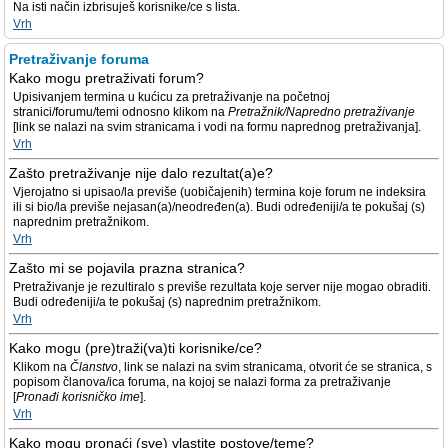
Na isti način izbrisuješ korisnike/ce s lista.
Vrh
Pretraživanje foruma
Kako mogu pretraživati forum?
Upisivanjem termina u kućicu za pretraživanje na početnoj
stranici/forumu/temi odnosno klikom na
Pretražnik/Napredno pretraživanje
[link se nalazi na svim stranicama i vodi na formu naprednog pretraživanja].
Vrh
Zašto pretraživanje nije dalo rezultat(a)e?
Vjerojatno si upisao/la previše (uobičajenih) termina koje forum ne indeksira
ili si bio/la previše nejasan(a)/neodređen(a). Budi određeniji/a te pokušaj (s)
naprednim pretražnikom.
Vrh
Zašto mi se pojavila prazna stranica?
Pretraživanje je rezultiralo s previše rezultata koje server nije mogao obraditi.
Budi određeniji/a te pokušaj (s) naprednim pretražnikom.
Vrh
Kako mogu (pre)traži(va)ti korisnike/ce?
Klikom na
Članstvo
, link se nalazi na svim stranicama, otvorit će se stranica, s
popisom članova/ica foruma, na kojoj se nalazi forma za pretraživanje
[
Pronađi korisničko ime
].
Vrh
Kako mogu pronaći (sve) vlastite postove/teme?