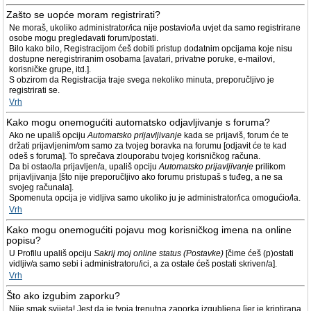
Zašto se uopće moram registrirati?
Ne moraš, ukoliko administrator/ica nije postavio/la uvjet da samo registrirane
osobe mogu pregledavati forum/postati.
Bilo kako bilo, Registracijom ćeš dobiti pristup dodatnim opcijama koje nisu
dostupne neregistriranim osobama [avatari, privatne poruke, e-mailovi,
korisničke grupe, itd.].
S obzirom da Registracija traje svega nekoliko minuta, preporučljivo je
registrirati se.
Vrh
Kako mogu onemogućiti automatsko odjavljivanje s foruma?
Ako ne upališ opciju
Automatsko prijavljivanje
kada se prijaviš, forum će te
držati prijavljenim/om samo za tvojeg boravka na forumu [odjavit će te kad
odeš s foruma]. To sprečava zlouporabu tvojeg korisničkog računa.
Da bi ostao/la prijavljen/a, upališ opciju
Automatsko prijavljivanje
prilikom
prijavljivanja [što nije preporučljivo ako forumu pristupaš s tuđeg, a ne sa
svojeg računala].
Spomenuta opcija je vidljiva samo ukoliko ju je administrator/ica omogućio/la.
Vrh
Kako mogu onemogućiti pojavu mog korisničkog imena na online
popisu?
U Profilu upališ opciju
Sakrij moj online status (Postavke)
[čime ćeš (p)ostati
vidljiv/a samo sebi i administratoru/ici, a za ostale ćeš postati skriven/a].
Vrh
Što ako izgubim zaporku?
Nije smak svijeta! Jest da je tvoja trenutna zaporka izgubljena [jer je kriptirana