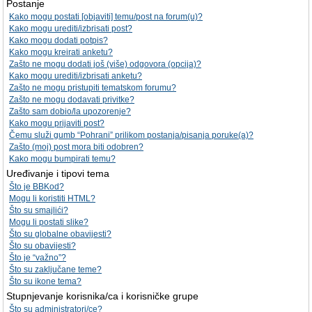
Postanje
Kako mogu postati [objaviti] temu/post na forum(u)?
Kako mogu urediti/izbrisati post?
Kako mogu dodati potpis?
Kako mogu kreirati anketu?
Zašto ne mogu dodati još (više) odgovora (opcija)?
Kako mogu urediti/izbrisati anketu?
Zašto ne mogu pristupiti tematskom forumu?
Zašto ne mogu dodavati privitke?
Zašto sam dobio/la upozorenje?
Kako mogu prijaviti post?
Čemu služi gumb “Pohrani” prilikom postanja/pisanja poruke(a)?
Zašto (moj) post mora biti odobren?
Kako mogu bumpirati temu?
Uređivanje i tipovi tema
Što je BBKod?
Mogu li koristiti HTML?
Što su smajlići?
Mogu li postati slike?
Što su globalne obavijesti?
Što su obavijesti?
Što je “važno”?
Što su zaključane teme?
Što su ikone tema?
Stupnjevanje korisnika/ca i korisničke grupe
Što su administratori/ce?