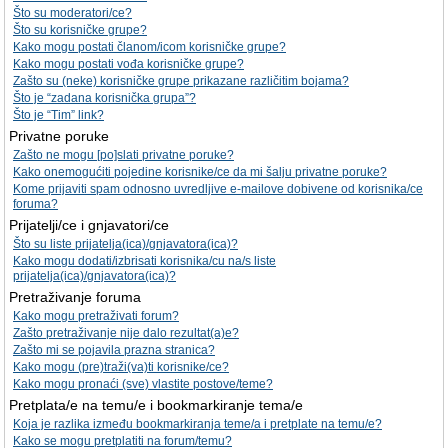
Što su moderatori/ce?
Što su korisničke grupe?
Kako mogu postati članom/icom korisničke grupe?
Kako mogu postati vođa korisničke grupe?
Zašto su (neke) korisničke grupe prikazane različitim bojama?
Što je “zadana korisnička grupa”?
Što je “Tim” link?
Privatne poruke
Zašto ne mogu [po]slati privatne poruke?
Kako onemogućiti pojedine korisnike/ce da mi šalju privatne poruke?
Kome prijaviti spam odnosno uvredljive e-mailove dobivene od korisnika/ce
foruma?
Prijatelji/ce i gnjavatori/ce
Što su liste prijatelja(ica)/gnjavatora(ica)?
Kako mogu dodati/izbrisati korisnika/cu na/s liste
prijatelja(ica)/gnjavatora(ica)?
Pretraživanje foruma
Kako mogu pretraživati forum?
Zašto pretraživanje nije dalo rezultat(a)e?
Zašto mi se pojavila prazna stranica?
Kako mogu (pre)traži(va)ti korisnike/ce?
Kako mogu pronaći (sve) vlastite postove/teme?
Pretplata/e na temu/e i bookmarkiranje tema/e
Koja je razlika između bookmarkiranja teme/a i pretplate na temu/e?
Kako se mogu pretplatiti na forum/temu?