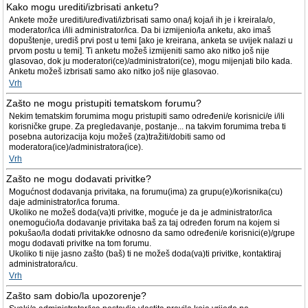
Kako mogu urediti/izbrisati anketu?
Ankete može urediti/uređivati/izbrisati samo ona/j koja/i ih je i kreirala/o,
moderator/ica i/ili administrator/ica. Da bi izmijenio/la anketu, ako imaš
dopuštenje, urediš prvi post u temi [ako je kreirana, anketa se uvijek nalazi u
prvom postu u temi]. Ti anketu možeš izmijeniti samo ako nitko još nije
glasovao, dok ju moderatori(ce)/administratori(ce), mogu mijenjati bilo kada.
Anketu možeš izbrisati samo ako nitko još nije glasovao.
Vrh
Zašto ne mogu pristupiti tematskom forumu?
Nekim tematskim forumima mogu pristupiti samo određeni/e korisnici/e i/ili
korisničke grupe. Za pregledavanje, postanje... na takvim forumima treba ti
posebna autorizacija koju možeš (za)tražiti/dobiti samo od
moderatora(ice)/administratora(ice).
Vrh
Zašto ne mogu dodavati privitke?
Mogućnost dodavanja privitaka, na forumu(ima) za grupu(e)/korisnika(cu)
daje administrator/ica foruma.
Ukoliko ne možeš doda(va)ti privitke, moguće je da je administrator/ica
onemogućio/la dodavanje privitaka baš za taj određen forum na kojem si
pokušao/la dodati privitak/ke odnosno da samo određeni/e korisnici(e)/grupe
mogu dodavati privitke na tom forumu.
Ukoliko ti nije jasno zašto (baš) ti ne možeš doda(va)ti privitke, kontaktiraj
administratora/icu.
Vrh
Zašto sam dobio/la upozorenje?