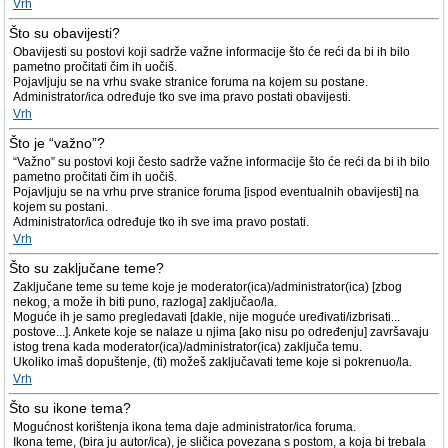
Vrh
Što su obavijesti?
Obavijesti su postovi koji sadrže važne informacije što će reći da bi ih bilo
pametno pročitati čim ih uočiš.
Pojavljuju se na vrhu svake stranice foruma na kojem su postane.
Administrator/ica određuje tko sve ima pravo postati obavijesti.
Vrh
Što je “važno”?
“Važno” su postovi koji često sadrže važne informacije što će reći da bi ih bilo
pametno pročitati čim ih uočiš.
Pojavljuju se na vrhu prve stranice foruma [ispod eventualnih obavijesti] na
kojem su postani.
Administrator/ica određuje tko ih sve ima pravo postati.
Vrh
Što su zaključane teme?
Zaključane teme su teme koje je moderator(ica)/administrator(ica) [zbog
nekog, a može ih biti puno, razloga] zaključao/la.
Moguće ih je samo pregledavati [dakle, nije moguće uređivati/izbrisati...
postove...]. Ankete koje se nalaze u njima [ako nisu po određenju] završavaju
istog trena kada moderator(ica)/administrator(ica) zaključa temu.
Ukoliko imaš dopuštenje, (ti) možeš zaključavati teme koje si pokrenuo/la.
Vrh
Što su ikone tema?
Mogućnost korištenja ikona tema daje administrator/ica foruma.
Ikona teme, (bira ju autor/ica), je sličica povezana s postom, a koja bi trebala