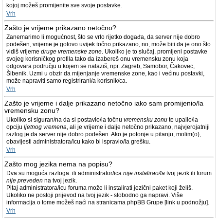
kojoj možeš promijenite sve svoje postavke.
Vrh
Zašto je vrijeme prikazano netočno?
Zanemarimo li mogućnost, što se vrlo rijetko događa, da server nije dobro
podešen, vrijeme je gotovo uvijek točno prikazano, no, može biti da je ono što
vidiš vrijeme
druge vremenske zone
. Ukoliko je to slučaj, promijeni postavke
svojeg korisničkog profila tako da izabereš onu vremensku zonu koja
odgovara području u kojem se nalaziš, npr. Zagreb, Samobor, Čakovec,
Šibenik. Uzmi u obzir da mijenjanje vremenske zone, kao i većinu postavki,
može napraviti samo registrirani/a korisnik/ca.
Vrh
Zašto je vrijeme i dalje prikazano netočno iako sam promijenio/la
vremensku zonu?
Ukoliko si siguran/na da si postavio/la točnu
vremensku zonu
te upalio/la
opciju
ljetnog vremena
, ali je vrijeme i dalje netočno prikazano, najvjerojatniji
razlog je da server nije dobro podešen. Ako je potonje u pitanju, molim(o),
obavijesti administratora/icu kako bi ispravio/la grešku.
Vrh
Zašto mog jezika nema na popisu?
Dva su moguća razloga: ili administrator/ica
nije instalirao/la
tvoj jezik ili forum
nije preveden
na tvoj jezik.
Pitaj administratora/icu foruma može li instalirati jezični paket koji želiš.
Ukoliko ne postoji prijevod na tvoj jezik - slobodno ga napravi. Više
informacija o tome možeš naći na stranicama phpBB Grupe [link u podnožju].
Vrh