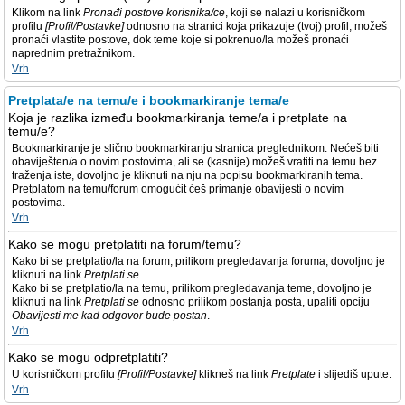
Klikom na link
Pronađi postove korisnika/ce
, koji se nalazi u korisničkom
profilu
[Profil/Postavke]
odnosno na stranici koja prikazuje (tvoj) profil, možeš
pronaći vlastite postove, dok teme koje si pokrenuo/la možeš pronaći
naprednim pretražnikom.
Vrh
Pretplata/e na temu/e i bookmarkiranje tema/e
Koja je razlika između bookmarkiranja teme/a i pretplate na
temu/e?
Bookmarkiranje je slično bookmarkiranju stranica preglednikom. Nećeš biti
obaviješten/a o novim postovima, ali se (kasnije) možeš vratiti na temu bez
traženja iste, dovoljno je kliknuti na nju na popisu bookmarkiranih tema.
Pretplatom na temu/forum omogućit ćeš primanje obavijesti o novim
postovima.
Vrh
Kako se mogu pretplatiti na forum/temu?
Kako bi se pretplatio/la na forum, prilikom pregledavanja foruma, dovoljno je
kliknuti na link
Pretplati se
.
Kako bi se pretplatio/la na temu, prilikom pregledavanja teme, dovoljno je
kliknuti na link
Pretplati se
odnosno prilikom postanja posta, upaliti opciju
Obavijesti me kad odgovor bude postan
.
Vrh
Kako se mogu odpretplatiti?
U korisničkom profilu
[Profil/Postavke]
klikneš na link
Pretplate
i slijediš upute.
Vrh