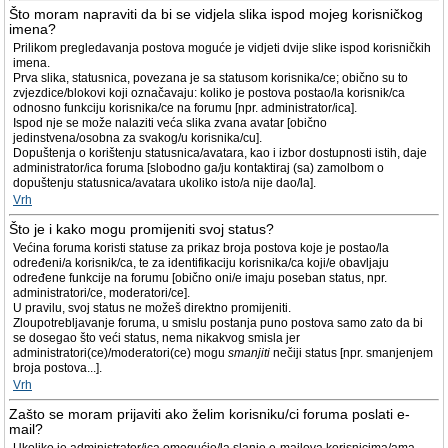
Što moram napraviti da bi se vidjela slika ispod mojeg korisničkog
imena?
Prilikom pregledavanja postova moguće je vidjeti dvije slike ispod korisničkih
imena.
Prva slika, statusnica, povezana je sa statusom korisnika/ce; obično su to
zvjezdice/blokovi koji označavaju: koliko je postova postao/la korisnik/ca
odnosno funkciju korisnika/ce na forumu [npr. administrator/ica].
Ispod nje se može nalaziti veća slika zvana avatar [obično
jedinstvena/osobna za svakog/u korisnika/cu].
Dopuštenja o korištenju statusnica/avatara, kao i izbor dostupnosti istih, daje
administrator/ica foruma [slobodno ga/ju kontaktiraj (sa) zamolbom o
dopuštenju statusnica/avatara ukoliko isto/a nije dao/la].
Vrh
Što je i kako mogu promijeniti svoj status?
Većina foruma koristi statuse za prikaz broja postova koje je postao/la
određeni/a korisnik/ca, te za identifikaciju korisnika/ca koji/e obavljaju
određene funkcije na forumu [obično oni/e imaju poseban status, npr.
administratori/ce, moderatori/ce].
U pravilu, svoj status ne možeš direktno promijeniti.
Zloupotrebljavanje foruma, u smislu postanja puno postova samo zato da bi
se dosegao što veći status, nema nikakvog smisla jer
administratori(ce)/moderatori(ce) mogu
smanjiti
nečiji status [npr. smanjenjem
broja postova...].
Vrh
Zašto se moram prijaviti ako želim korisniku/ci foruma poslati e-
mail?