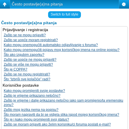
Često postavlje(a)na pitanja
Switch to full style
Često postavlje(a)na pitanja
Prijavljivanje i registracija
Zašto se ne mogu prijaviti?
Zašto se uopće moram registrirati?
Kako mogu onemogućiti automatsko odjavljivanje s foruma?
Kako mogu onemogućiti pojavu mog korisničkog imena na online popisu?
Što ako izgubim zaporku?
Zašto se uopće ne mogu prijaviti?
Zašto se više ne mogu prijaviti?
Što je COPPA?
Zašto se ne mogu registrirati?
Što “Izbriši sve kolačiće” radi?
Korisničke postavke
Kako mogu promijeniti svoje postavke?
Zašto je vrijeme prikazano netočno?
Zašto je vrijeme i dalje prikazano netočno iako sam promijenio/la vremensku
zonu?
Zašto mog jezika nema na popisu?
Što moram napraviti da bi se vidjela slika ispod mojeg korisničkog imena?
Što je i kako mogu promijeniti svoj status?
Zašto se moram prijaviti ako želim korisniku/ci foruma poslati e-mail?