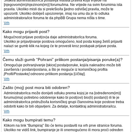
Svaki/a administrator/ica postavlja vlastita pravila koja vrijede na
[njegovom(im)/njezinom(im)] forumu/ima. Ne vrijede na svim forumima ista
pravila. Ukoliko misli da si prekršio/la [jedno od/više] pravila, može te
upozoriti. Ukoliko dobiješ upozorenje, imaj na umu da je to odluka
administratora/ice foruma te da phpBB Grupa nema ništa s time.
Vrh
Kako mogu prijaviti post?
Mogućnost prijave post(ov)a daje administrator/ica foruma.
Ukoliko je prijavljivanje postova omogućeno, kod posta kojeg želiš prijaviti
nalazi se gumb klik na kojeg će te provesti kroz postupak prijave posta.
Vrh
Čemu služi gumb “Pohrani” prilikom postanja/pisanja poruke(a)?
Omogućuje pohranjivanje [skice] posta/poruke, koji/a naknadno može biti
završen/a i postan/poslana, a što je moguće iz korisničkog profila
[Profil/Postavke]
odnosno prilikom postanja [
Učitaj
].
Vrh
Zašto (moj) post mora biti odobren?
Administrator/ica može donijeti odluku prema kojoj je na [određenom(im)]
forumu(ima) potrebno odobrenje kako bi post(ovi) bio(li) postan(i) ili te je
administrator/ica pridružio/la korisničkoj grupi članovima koje postove treba
odobriti kako bi bili objavljeni. Za detalje, kontaktiraj administratora/icu.
Vrh
Kako mogu bumpirati temu?
Klikom na link “Bumpiraj” što će temu postaviti na vrh prve stranice foruma.
Ukoliko ne vidiš link, bumpiranje je ili onemogućeno ili mora proći određen