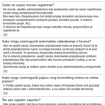
Zašto se uopće moram registrirati?
Ne moraš, ukoliko administrator/ica nije postavio/la uvjet da samo registrirane
osobe mogu pregledavati forum/postati.
Bilo kako bilo, Registracijom ćeš dobiti pristup dodatnim opcijama koje nisu
dostupne neregistriranim osobama [avatari, privatne poruke, e-mailovi,
korisničke grupe, itd.].
S obzirom da Registracija traje svega nekoliko minuta, preporučljivo je
registrirati se.
Vrh
Kako mogu onemogućiti automatsko odjavljivanje s foruma?
Ako ne upališ opciju
Automatsko prijavljivanje
kada se prijaviš, forum će te
držati prijavljenim/om samo za tvojeg boravka na forumu [odjavit će te kad
odeš s foruma]. To sprečava zlouporabu tvojeg korisničkog računa.
Da bi ostao/la prijavljen/a, upališ opciju
Automatsko prijavljivanje
prilikom
prijavljivanja [što nije preporučljivo ako forumu pristupaš s tuđeg, a ne sa
svojeg računala].
Spomenuta opcija je vidljiva samo ukoliko ju je administrator/ica omogućio/la.
Vrh
Kako mogu onemogućiti pojavu mog korisničkog imena na online
popisu?
U Profilu upališ opciju
Sakrij moj online status (Postavke)
[čime ćeš (p)ostati
vidljiv/a samo sebi i administratoru/ici, a za ostale ćeš postati skriven/a].
Vrh
Što ako izgubim zaporku?
Nije smak svijeta! Jest da je tvoja trenutna zaporka izgubljena [jer je kriptirana