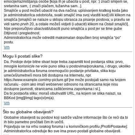
emocije/razmišljanja osobe [koja ih je
ubacila
u post, npr. :) znači smijem se,
sretan/na sam, :( znači plačem, tužan/na sam...].
Smajliće u post možeš
ubaciti
na dva načina: upisivanjem kratkog koda [ako
je administrator/ica odobrio/la, svaki smajlić ima svoj vlastiti kod] i/ili klikom na
smajlića [smajlići se nalaze u sklopu obrasca za pisanje postova; u pravilu se
vidi samo
prvih
20, a ostale možeš vidjeti (i
ubaciti
) klikom na
Ostali smajlići
].
Nije preporučljivo ubacivati/ubaciti puno smajlića u post jer se time gube
čitljivost i preglednost.
Administrator/ica može odrediti maksimalan dopušten broj smajlića “po”
postu.
Vrh
Mogu li postati slike?
Da. Postoje dvije bitne stvari koje treba zapamtiti kod postanja slika: prvo,
mnogi/e korisnici/e ne vole puno slika u postovima/porukama, i drugo, ukoliko
je administrator/ica foruma onemogućio postanje privitaka, slika koju
umećeš/umetneš mora biti dostupna na Internetu, npr.
https://www.example.com/my-picture.gif [ne može postojati samo na tvojem
računalu - osim ako imaš webserver odnosno na stranicama koje nisu
dostupne javnosti, stranicama zaštićenima zaporkama i sl.].
Da bi postao/la sliku: moraš obuhvatiti URL, na kojem se slika nalazi, sa
BBKod [img][/img] tago(vi)m(a).
Vrh
Što su globalne obavijesti?
Globalne obavijesti su postovi koji sadrže važne informacije što će reći da bi
ih bilo pametno pročitati čim ih uočiš.
Pojavljuju se na vrhu svakog foruma i u korisničkom profilu
[Profil/Postavke]
.
Administrator/ica određuje tko sve ima pravo postati globalne obavijesti.