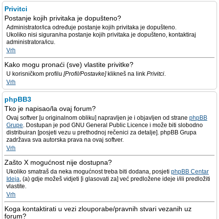
Privitci
Postanje kojih privitaka je dopušteno?
Administrator/ica određuje postanje kojih privitaka je dopušteno.
Ukoliko nisi siguran/na postanje kojih privitaka je dopušteno, kontaktiraj
administratora/icu.
Vrh
Kako mogu pronaći (sve) vlastite privitke?
U korisničkom profilu
[Profil/Postavke]
klikneš na link
Privitci
.
Vrh
phpBB3
Tko je napisao/la ovaj forum?
Ovaj softver [u originalnom obliku] napravljen je i objavljen od strane
phpBB
Grupe
. Dostupan je pod GNU General Public Licence i može biti slobodno
distribuiran [posjeti vezu u prethodnoj rečenici za detalje]. phpBB Grupa
zadržava sva autorska prava na ovaj softver.
Vrh
Zašto X mogućnost nije dostupna?
Ukoliko smatraš da neka mogućnost treba biti dodana, posjeti
phpBB Centar
Ideja
, (a) gdje možeš vidjeti [i glasovati za] već predložene ideje i/ili predložiti
vlastite.
Vrh
Koga kontaktirati u vezi zlouporabe/pravnih stvari vezanih uz
forum?