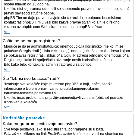
osoba mlađih od 13 godina.
Ukoliko nisi siguran/na odnosi li se spomenuto pravno pravilo na tebe, zatraži
pravni savjet od stručne osobe.
phpBB Tim ne daje pravne savjete što će reći da je potpuno besmisleno
kontaktirati phpBB Tim u vezi bilo kakve pravne stvari koja nije direktno
vezana uz phpbb.com Web stranice odnosno phpBB software.
Vrh
Zašto se ne mogu registrirati?
Moguće je da je administrator/ica: onemogućio/la korisničko ime kojim se
pokušavaš registrirati [ili isto već postoji], onemogućio/la e-mail adresu kojom
se pokušavaš registrirati, isključio/la tvoju IP adresu odnosno onemogućio/la
Registraciju kako bi spriječio/la otvaranje novih korisničkih računa.
Bilo kako bilo, kontaktiraj administratora/icu za pomoć.
Vrh
Što “Izbriši sve kolačiće” radi?
“Izbrisuje sve kolačiće koje je kreirao phpBB3, a koji, inače, sadrže
informacije o tvojem prijavljivanju, pregledanim/pročitanim
forumima/temama/postovima i sl.
Ukoliko imaš problema s prijavljivanjem/odjavljivanjem, (obično) pomaže
izbrisivanje kolačića.
Vrh
Korisničke postavke
Kako mogu promijeniti svoje postavke?
Sve tvoje postavke, ako si registriran/a, pohranjene su u bazi.
Prijaviš se
i klikneš na link
Profil/Postavke
što će te odvesti na stranicu na