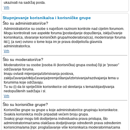
ukazivati na sadržaj posta.
Vrh
Stupnjevanje korisnika/ca i korisničke grupe
Što su administratori/ce?
Administratori/ce su osobe s najvišom razinom kontrole nad cijelim forumom.
Mogu kontrolirati sve aspekte foruma [postavljanje dopuštenja, isključivanje
korisnika/ca, stvaranje korisničkih grupa/moderatora(ica), moderiranje foruma
itd.], (a sve) ovisno o tome koja im je prava dodijelio/la glavni/a
administrator/ica.
Vrh
Što su moderatori/ce?
Moderatori/ce su osobe [osoba ili (korisnička) grupa osoba] čiji je
“posao”
održavanje foruma.
Imaju ovlasti mijenjanja/izbrisivanja postova,
zaključavanja/otključavanja/premještanja/izbrisivanja/razdvajanja tema u
forumima koje održavaju.
Tu su (i) da bi spriječili/e korisnike/ce od skretanja s tema/objavljivanja
nedopuštenih sadržaja i sl.
Vrh
Što su korisničke grupe?
Korisničke grupe su grupe u koje administratori/ce grupiraju korisnike/ce.
Svaki/a korisnik/ca može pripadati većem broju grupa.
Svakoj grupi mogu biti dodijeljena individualna prava pristupa, što
administratorima/cama olakšava dodjeljivanje određenih prava određenim
korisnicima/ama [npr. proglašavanje više korisnika/ca moderatorima/cama