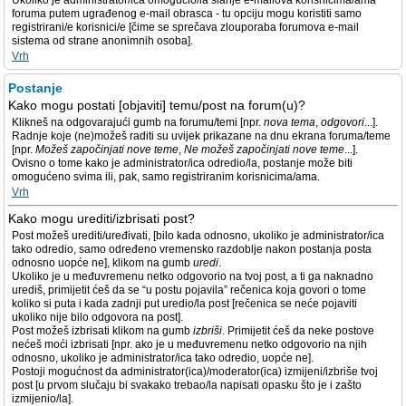
Ukoliko je administrator/ica omogućio/la slanje e-mailova korisnicima/ama
foruma putem ugrađenog e-mail obrasca - tu opciju mogu koristiti samo
registrirani/e korisnici/e [čime se sprečava zlouporaba forumova e-mail
sistema od strane anonimnih osoba].
Vrh
Postanje
Kako mogu postati [objaviti] temu/post na forum(u)?
Klikneš na odgovarajući gumb na forumu/temi [npr.
nova tema
,
odgovori
...].
Radnje koje (ne)možeš raditi su uvijek prikazane na dnu ekrana foruma/teme
[npr.
Možeš započinjati nove teme
,
Ne možeš započinjati nove teme
...].
Ovisno o tome kako je administrator/ica odredio/la, postanje može biti
omogućeno svima ili, pak, samo registriranim korisnicima/ama.
Vrh
Kako mogu urediti/izbrisati post?
Post možeš urediti/uređivati, [bilo kada odnosno, ukoliko je administrator/ica
tako odredio, samo određeno vremensko razdoblje nakon postanja posta
odnosno uopće ne], klikom na gumb
uredi
.
Ukoliko je u međuvremenu netko odgovorio na tvoj post, a ti ga naknadno
urediš, primijetit ćeš da se “u postu pojavila” rečenica koja govori o tome
koliko si puta i kada zadnji put uredio/la post [rečenica se neće pojaviti
ukoliko nije bilo odgovora na post].
Post možeš izbrisati klikom na gumb
izbriši
. Primijetit ćeš da neke postove
nećeš moći izbrisati [npr. ako je u međuvremenu netko odgovorio na njih
odnosno, ukoliko je administrator/ica tako odredio, uopće ne].
Postoji mogućnost da administrator(ica)/moderator(ica) izmijeni/izbriše tvoj
post [u prvom slučaju bi svakako trebao/la napisati opasku što je i zašto
izmijenio/la].