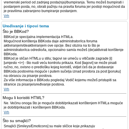
vremenski period od zadnjeg posta(nja)/bumpiranja. Temu možeš bumpirati i
postanjem posta, no, obrati pažnju na pravila foruma jer postoji mogućnost da
je pravilima zabranjeno bumpiranje postanjem.
Vrh
Uređivanje i tipovi tema
Što je BBKod?
BBKod je specijalna implementacija HTMLa.
Mogućnost korištenja BBKoda daje administrator/ica foruma
aktiviranjem/deaktiviranjem ove opcije. Bez obzira na to što je
administrator/ica odredio/la, opcionalno sam/a možeš (de)aktivirati korištenje
BBKoda.
BBKod je sličan HTMLu u stilu; tagovi se umeću u vitičaste zagrade [i]
[umjesto <i>] - što nudi veću kontrolu prikaza. Kod [tagovi] se može pisati
ručno, no, ovisno o predlošku kojeg koristiš, vidjet ćeš da je dodavanje
BBKoda postovima moguće i putem sučelja iznad prostora za post [poruku]
na obrascu za pisanje postova.
Za više informacija o BBKodu pogledaj Vodič kojemu možeš pristupiti sa
stranice za pisanje/uređivanje postova.
Vrh
Mogu li koristiti HTML?
Ne. Većinu onoga što je moguće dobiti/prikazati korištenjem HTMLa moguće
je dobiti/prikazati i korištenjem BBKoda.
Vrh
Što su smajlići?
Smajlići [Smileys/Emoticons] su male sličice koje
prikazuju