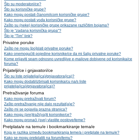
Što su moderatori/ce?
Što su korisničke grupe?
Kako mogu postati članom/icom korisničke grupe?
Kako mogu postati vođa korisničke grupe?
Zašto su (neke) korisničke grupe prikazane različitim bojama?
Što je “zadana korisnička grupa”?
Što je “Tim” link?
Privatne poruke
Zašto ne mogu [po]slati privatne poruke?
Kako onemogućiti pojedine korisnike/ce da mi šalju privatne poruke?
Kome prijaviti spam odnosno uvredljive e-mailove dobivene od korisnika/ce
foruma?
Prijatelji/ce i gnjavatori/ce
Što su liste prijatelja(ica)/gnjavatora(ica)?
Kako mogu dodati/izbrisati korisnika/cu na/s liste
prijatelja(ica)/gnjavatora(ica)?
Pretraživanje foruma
Kako mogu pretraživati forum?
Zašto pretraživanje nije dalo rezultat(a)e?
Zašto mi se pojavila prazna stranica?
Kako mogu (pre)traži(va)ti korisnike/ce?
Kako mogu pronaći (sve) vlastite postove/teme?
Pretplata/e na temu/e i bookmarkiranje tema/e
Koja je razlika između bookmarkiranja teme/a i pretplate na temu/e?
Kako se mogu pretplatiti na forum/temu?