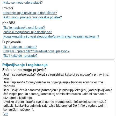
Kako se mogu odpretplatiti?
Privitci
Postanje kojih privitaka je dopušteno?
Kako mogu pronaći (sve) vlastite privitke?
phpBB3
Tko je napisao/la ovaj forum?
Zašto X mogućnost nije dostupna?
Koga kontaktirati u vezi zlouporabe/pravnih stvari vezanih uz forum?
O prijevodu
Tko i kako do - original?
Smijem li “preraditi”/“prerađivati” ovaj prijevod?
Tko i kako do - prerade?
Prijavljivanje i registracija
Zašto se ne mogu prijaviti?
Jesi li se
registrirao/la
? Moraš se registrirati kako bi se mogao/la prijaviti na
forum.
Jesi li upisao/la
točne podatke
za prijavljivanje? Provjeri korisničko ime i
zaporku.
Jesi li
isključen/a
s foruma [zabranjen ti je pristup]? Ako jesi, [kod prijavljivanja
ćeš vidjeti poruku o tome], kontaktiraj administratora/icu kako bi saznao/la
razlog(e) isključenja.
Ukoliko si eliminirao/la sve tri gornje mogućnosti, i još uvijek se ne možeš
prijaviti, kontaktiraj administratora/icu [da provjeri što (ni)je u redu s tvojim
korisničkim računom].
Vrh