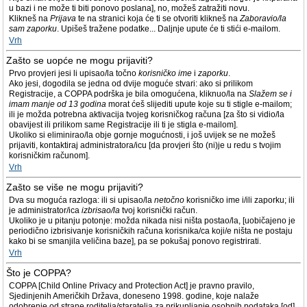
u bazi i ne može ti biti ponovo poslana], no, možeš zatražiti novu.
Klikneš na
Prijava
te na stranici koja će ti se otvoriti klikneš na
Zaboravio/la
sam zaporku
. Upišeš tražene podatke... Daljnje upute će ti stići e-mailom.
Vrh
Zašto se uopće ne mogu prijaviti?
Prvo provjeri jesi li upisao/la točno
korisničko ime
i
zaporku
.
Ako jesi, dogodila se jedna od dvije moguće stvari: ako si prilikom
Registracije, a COPPA podrška je bila omogućena, kliknuo/la na
Slažem se i
imam manje od 13 godina
morat ćeš slijediti upute koje su ti stigle e-mailom;
ili je možda potrebna aktivacija tvojeg korisničkog računa [za što si vidio/la
obavijest ili prilikom same Registracije ili ti je stigla e-mailom].
Ukoliko si eliminirao/la obje gornje mogućnosti, i još uvijek se ne možeš
prijaviti, kontaktiraj administratora/icu [da provjeri što (ni)je u redu s tvojim
korisničkim računom].
Vrh
Zašto se više ne mogu prijaviti?
Dva su moguća razloga: ili si upisao/la
netočno
korisničko ime i/ili zaporku; ili
je administrator/ica
izbrisao/la
tvoj korisnički račun.
Ukoliko je u pitanju potonje: možda nikada nisi ništa postao/la, [uobičajeno je
periodično izbrisivanje korisničkih računa korisnika/ca koji/e ništa ne postaju
kako bi se smanjila veličina baze], pa se pokušaj ponovo registrirati.
Vrh
Što je COPPA?
COPPA [Child Online Privacy and Protection Act] je pravno pravilo,
Sjedinjenih Američkih Država, doneseno 1998. godine, koje nalaže
odobrenje od strane roditelja/staratelja za prikupljanje osobnih podataka [od]