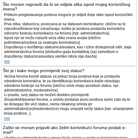
Što moram napraviti da bi se vidjela slika ispod mojeg korisničkog
imena?
Prilikom pregledavanja postova moguće je vidjeti dvije slike ispod korisničkih
imena.
Prva slika, statusnica, povezana je sa statusom korisnika/ce; obično su to
zvjezdice/blokovi koji označavaju: koliko je postova postao/la korisnik/ca
odnosno funkciju korisnika/ce na forumu [npr. administrator/ica].
Ispod nje se može nalaziti veća slika zvana avatar [obično
jedinstvena/osobna za svakog/u korisnika/cu].
Dopuštenja o korištenju statusnica/avatara, kao i izbor dostupnosti istih, daje
administrator/ica foruma [slobodno ga/ju kontaktiraj (sa) zamolbom o
dopuštenju statusnica/avatara ukoliko isto/a nije dao/la].
Vrh
Što je i kako mogu promijeniti svoj status?
Većina foruma koristi statuse za prikaz broja postova koje je postao/la
određeni/a korisnik/ca, te za identifikaciju korisnika/ca koji/e obavljaju
određene funkcije na forumu [obično oni/e imaju poseban status, npr.
administratori/ce, moderatori/ce].
U pravilu, svoj status ne možeš direktno promijeniti.
Zloupotrebljavanje foruma, u smislu postanja puno postova samo zato da bi
se dosegao što veći status, nema nikakvog smisla jer
administratori(ce)/moderatori(ce) mogu
smanjiti
nečiji status [npr. smanjenjem
broja postova...].
Vrh
Zašto se moram prijaviti ako želim korisniku/ci foruma poslati e-
mail?