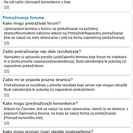
Na isti način izbrisuješ korisnike/ce s lista.
Vrh
Pretraživanje foruma
Kako mogu pretraživati forum?
Upisivanjem termina u kućicu za pretraživanje na početnoj
stranici/forumu/temi odnosno klikom na
Pretražnik/Napredno pretraživanje
[link se nalazi na svim stranicama i vodi na formu naprednog pretraživanja].
Vrh
Zašto pretraživanje nije dalo rezultat(a)e?
Vjerojatno si upisao/la previše (uobičajenih) termina koje forum ne indeksira
ili si bio/la previše nejasan(a)/neodređen(a). Budi određeniji/a te pokušaj (s)
naprednim pretražnikom.
Vrh
Zašto mi se pojavila prazna stranica?
Pretraživanje je rezultiralo s previše rezultata koje server nije mogao obraditi.
Budi određeniji/a te pokušaj (s) naprednim pretražnikom.
Vrh
Kako mogu (pre)traži(va)ti korisnike/ce?
Klikom na
Članstvo
, link se nalazi na svim stranicama, otvorit će se stranica, s
popisom članova/ica foruma, na kojoj se nalazi forma za pretraživanje
[
Pronađi korisničko ime
].
Vrh
Kako mogu pronaći (sve) vlastite postove/teme?