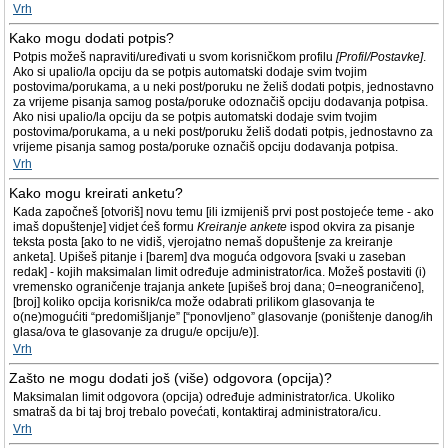
Vrh
Kako mogu dodati potpis?
Potpis možeš napraviti/uređivati u svom korisničkom profilu
[Profil/Postavke]
.
Ako si upalio/la opciju da se potpis automatski dodaje svim tvojim
postovima/porukama, a u neki post/poruku ne želiš dodati potpis, jednostavno
za vrijeme pisanja samog posta/poruke odoznačiš opciju dodavanja potpisa.
Ako nisi upalio/la opciju da se potpis automatski dodaje svim tvojim
postovima/porukama, a u neki post/poruku želiš dodati potpis, jednostavno za
vrijeme pisanja samog posta/poruke označiš opciju dodavanja potpisa.
Vrh
Kako mogu kreirati anketu?
Kada započneš [otvoriš] novu temu [ili izmijeniš prvi post postojeće teme - ako
imaš dopuštenje] vidjet ćeš formu
Kreiranje ankete
ispod okvira za pisanje
teksta posta [ako to ne vidiš, vjerojatno nemaš dopuštenje za kreiranje
anketa]. Upišeš pitanje i [barem] dva moguća odgovora [svaki u zaseban
redak] - kojih maksimalan limit određuje administrator/ica. Možeš postaviti (i)
vremensko ograničenje trajanja ankete [upišeš broj dana; 0=neograničeno],
[broj] koliko opcija korisnik/ca može odabrati prilikom glasovanja te
o(ne)mogućiti “predomišljanje” [“ponovljeno” glasovanje (poništenje danog/ih
glasa/ova te glasovanje za drugu/e opciju/e)].
Vrh
Zašto ne mogu dodati još (više) odgovora (opcija)?
Maksimalan limit odgovora (opcija) određuje administrator/ica. Ukoliko
smatraš da bi taj broj trebalo povećati, kontaktiraj administratora/icu.
Vrh