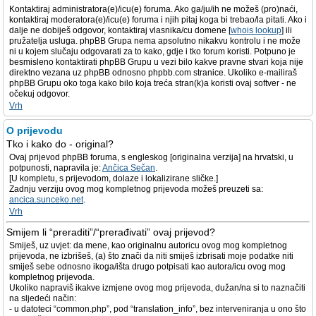
Kontaktiraj administratora(e)/icu(e) foruma. Ako ga/ju/ih ne možeš (pro)naći,
kontaktiraj moderatora(e)/icu(e) foruma i njih pitaj koga bi trebao/la pitati. Ako i
dalje ne dobiješ odgovor, kontaktiraj vlasnika/cu domene [
whois lookup
] ili
pružatelja usluga. phpBB Grupa nema apsolutno nikakvu kontrolu i ne može
ni u kojem slučaju odgovarati za to kako, gdje i tko forum koristi. Potpuno je
besmisleno kontaktirati phpBB Grupu u vezi bilo kakve pravne stvari koja nije
direktno vezana uz phpBB odnosno phpbb.com stranice. Ukoliko e-mailiraš
phpBB Grupu oko toga kako bilo koja treća stran(k)a koristi ovaj softver - ne
očekuj odgovor.
Vrh
O prijevodu
Tko i kako do - original?
Ovaj prijevod phpBB foruma, s engleskog [originalna verzija] na hrvatski, u
potpunosti, napravila je:
Ančica Sečan
.
[U kompletu, s prijevodom, dolaze i lokalizirane sličke.]
Zadnju verziju ovog mog kompletnog prijevoda možeš preuzeti sa:
ancica.sunceko.net
.
Vrh
Smijem li “preraditi”/“prerađivati” ovaj prijevod?
Smiješ, uz uvjet: da mene, kao originalnu autoricu ovog mog kompletnog
prijevoda, ne izbrišeš, (a) što znači da niti smiješ izbrisati moje podatke niti
smiješ sebe odnosno ikoga/išta drugo potpisati kao autora/icu ovog mog
kompletnog prijevoda.
Ukoliko napraviš ikakve izmjene ovog mog prijevoda, dužan/na si to naznačiti
na sljedeći način:
- u datoteci “common.php”, pod “translation_info”, bez interveniranja u ono što