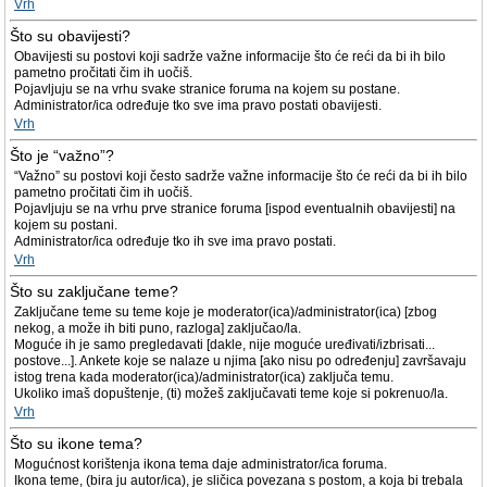
Vrh
Što su obavijesti?
Obavijesti su postovi koji sadrže važne informacije što će reći da bi ih bilo
pametno pročitati čim ih uočiš.
Pojavljuju se na vrhu svake stranice foruma na kojem su postane.
Administrator/ica određuje tko sve ima pravo postati obavijesti.
Vrh
Što je “važno”?
“Važno” su postovi koji često sadrže važne informacije što će reći da bi ih bilo
pametno pročitati čim ih uočiš.
Pojavljuju se na vrhu prve stranice foruma [ispod eventualnih obavijesti] na
kojem su postani.
Administrator/ica određuje tko ih sve ima pravo postati.
Vrh
Što su zaključane teme?
Zaključane teme su teme koje je moderator(ica)/administrator(ica) [zbog
nekog, a može ih biti puno, razloga] zaključao/la.
Moguće ih je samo pregledavati [dakle, nije moguće uređivati/izbrisati...
postove...]. Ankete koje se nalaze u njima [ako nisu po određenju] završavaju
istog trena kada moderator(ica)/administrator(ica) zaključa temu.
Ukoliko imaš dopuštenje, (ti) možeš zaključavati teme koje si pokrenuo/la.
Vrh
Što su ikone tema?
Mogućnost korištenja ikona tema daje administrator/ica foruma.
Ikona teme, (bira ju autor/ica), je sličica povezana s postom, a koja bi trebala