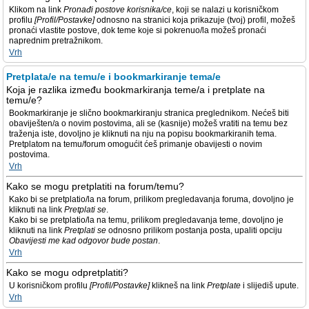
Klikom na link
Pronađi postove korisnika/ce
, koji se nalazi u korisničkom
profilu
[Profil/Postavke]
odnosno na stranici koja prikazuje (tvoj) profil, možeš
pronaći vlastite postove, dok teme koje si pokrenuo/la možeš pronaći
naprednim pretražnikom.
Vrh
Pretplata/e na temu/e i bookmarkiranje tema/e
Koja je razlika između bookmarkiranja teme/a i pretplate na
temu/e?
Bookmarkiranje je slično bookmarkiranju stranica preglednikom. Nećeš biti
obaviješten/a o novim postovima, ali se (kasnije) možeš vratiti na temu bez
traženja iste, dovoljno je kliknuti na nju na popisu bookmarkiranih tema.
Pretplatom na temu/forum omogućit ćeš primanje obavijesti o novim
postovima.
Vrh
Kako se mogu pretplatiti na forum/temu?
Kako bi se pretplatio/la na forum, prilikom pregledavanja foruma, dovoljno je
kliknuti na link
Pretplati se
.
Kako bi se pretplatio/la na temu, prilikom pregledavanja teme, dovoljno je
kliknuti na link
Pretplati se
odnosno prilikom postanja posta, upaliti opciju
Obavijesti me kad odgovor bude postan
.
Vrh
Kako se mogu odpretplatiti?
U korisničkom profilu
[Profil/Postavke]
klikneš na link
Pretplate
i slijediš upute.
Vrh