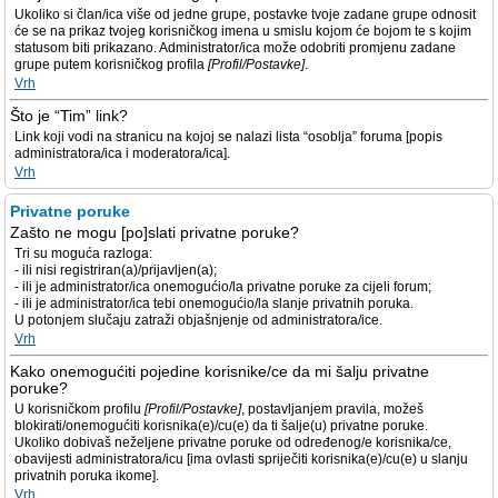
Ukoliko si član/ica više od jedne grupe, postavke tvoje zadane grupe odnosit
će se na prikaz tvojeg korisničkog imena u smislu kojom će bojom te s kojim
statusom biti prikazano. Administrator/ica može odobriti promjenu zadane
grupe putem korisničkog profila
[Profil/Postavke]
.
Vrh
Što je “Tim” link?
Link koji vodi na stranicu na kojoj se nalazi lista “osoblja” foruma [popis
administratora/ica i moderatora/ica].
Vrh
Privatne poruke
Zašto ne mogu [po]slati privatne poruke?
Tri su moguća razloga:
- ili nisi registriran(a)/prijavljen(a);
- ili je administrator/ica onemogućio/la privatne poruke za cijeli forum;
- ili je administrator/ica tebi onemogućio/la slanje privatnih poruka.
U potonjem slučaju zatraži objašnjenje od administratora/ice.
Vrh
Kako onemogućiti pojedine korisnike/ce da mi šalju privatne
poruke?
U korisničkom profilu
[Profil/Postavke]
, postavljanjem pravila, možeš
blokirati/onemogućiti korisnika(e)/cu(e) da ti šalje(u) privatne poruke.
Ukoliko dobivaš neželjene privatne poruke od određenog/e korisnika/ce,
obavijesti administratora/icu [ima ovlasti spriječiti korisnika(e)/cu(e) u slanju
privatnih poruka ikome].
Vrh