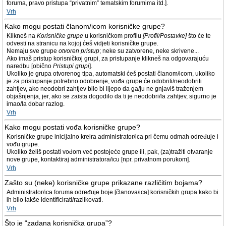
foruma, pravo pristupa “privatnim” tematskim forumima itd.].
Vrh
Kako mogu postati članom/icom korisničke grupe?
Klikneš na
Korisničke grupe
u korisničkom profilu
[Profil/Postavke]
što će te
odvesti na stranicu na kojoj ćeš vidjeti korisničke grupe.
Nemaju sve grupe
otvoren pristup
; neke su zatvorene, neke skrivene...
Ako imaš pristup korisničkoj grupi, za pristupanje klikneš na odgovarajuću
naredbu [obično
Pristupi grupi
].
Ukoliko je grupa otvorenog tipa, automatski ćeš postati članom/icom, ukoliko
je za pristupanje potrebno odobrenje, vođa grupe će odobriti/neodobriti
zahtjev, ako neodobri zahtjev bilo bi lijepo da ga/ju ne gnjaviš traženjem
objašnjenja, jer, ako se zaista dogodilo da ti je neodobri/la zahtjev, sigurno je
imao/la dobar razlog.
Vrh
Kako mogu postati vođa korisničke grupe?
Korisničke grupe inicijalno kreira administrator/ica pri čemu odmah određuje i
vođu grupe.
Ukoliko želiš postati vođom već postojeće grupe ili, pak, (za)tražiti otvaranje
nove grupe, kontaktiraj administratora/icu [npr. privatnom porukom].
Vrh
Zašto su (neke) korisničke grupe prikazane različitim bojama?
Administrator/ica foruma određuje boje [članova/ica] korisničkih grupa kako bi
ih bilo lakše identificirati/razlikovati.
Vrh
Što je “zadana korisnička grupa”?