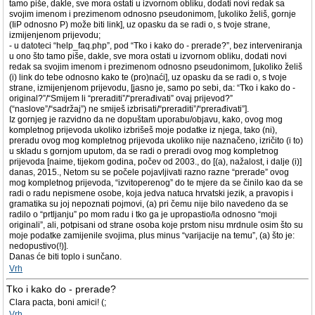
tamo piše, dakle, sve mora ostati u izvornom obliku, dodati novi redak sa
svojim imenom i prezimenom odnosno pseudonimom, [ukoliko želiš, gornje
(IiP odnosno P) može biti link], uz opasku da se radi o, s tvoje strane,
izmijenjenom prijevodu;
- u datoteci “help_faq.php”, pod “Tko i kako do - prerade?”, bez interveniranja
u ono što tamo piše, dakle, sve mora ostati u izvornom obliku, dodati novi
redak sa svojim imenom i prezimenom odnosno pseudonimom, [ukoliko želiš
(i) link do tebe odnosno kako te (pro)naći], uz opasku da se radi o, s tvoje
strane, izmijenjenom prijevodu, [jasno je, samo po sebi, da: “Tko i kako do -
original?”/“Smijem li “preraditi”/“prerađivati” ovaj prijevod?”
(“naslove”/“sadržaj”) ne smiješ izbrisati/“preraditi”/“prerađivati”].
Iz gornjeg je razvidno da ne dopuštam uporabu/objavu, kako, ovog mog
kompletnog prijevoda ukoliko izbrišeš moje podatke iz njega, tako (ni),
preradu ovog mog kompletnog prijevoda ukoliko nije naznačeno, izričito (i to)
u skladu s gornjom uputom, da se radi o preradi ovog mog kompletnog
prijevoda [naime, tijekom godina, počev od 2003., do [(a), nažalost, i dalje (i)]
danas, 2015., Netom su se počele pojavljivati razno razne “prerade” ovog
mog kompletnog prijevoda, “izvitoperenog” do te mjere da se činilo kao da se
radi o radu nepismene osobe, koja jedva natuca hrvatski jezik, a pravopis i
gramatika su joj nepoznati pojmovi, (a) pri čemu nije bilo navedeno da se
radilo o “prtljanju” po mom radu i tko ga je upropastio/la odnosno “moji
originali”, ali, potpisani od strane osoba koje prstom nisu mrdnule osim što su
moje podatke zamijenile svojima, plus minus “varijacije na temu”, (a) što je:
nedopustivo(!)].
Danas će biti toplo i sunčano.
Vrh
Tko i kako do - prerade?
Clara pacta, boni amici! (;
Vrh