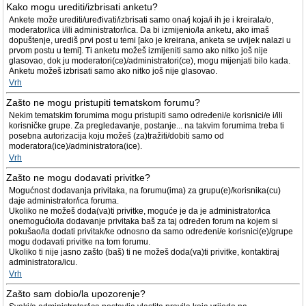
Kako mogu urediti/izbrisati anketu?
Ankete može urediti/uređivati/izbrisati samo ona/j koja/i ih je i kreirala/o,
moderator/ica i/ili administrator/ica. Da bi izmijenio/la anketu, ako imaš
dopuštenje, urediš prvi post u temi [ako je kreirana, anketa se uvijek nalazi u
prvom postu u temi]. Ti anketu možeš izmijeniti samo ako nitko još nije
glasovao, dok ju moderatori(ce)/administratori(ce), mogu mijenjati bilo kada.
Anketu možeš izbrisati samo ako nitko još nije glasovao.
Vrh
Zašto ne mogu pristupiti tematskom forumu?
Nekim tematskim forumima mogu pristupiti samo određeni/e korisnici/e i/ili
korisničke grupe. Za pregledavanje, postanje... na takvim forumima treba ti
posebna autorizacija koju možeš (za)tražiti/dobiti samo od
moderatora(ice)/administratora(ice).
Vrh
Zašto ne mogu dodavati privitke?
Mogućnost dodavanja privitaka, na forumu(ima) za grupu(e)/korisnika(cu)
daje administrator/ica foruma.
Ukoliko ne možeš doda(va)ti privitke, moguće je da je administrator/ica
onemogućio/la dodavanje privitaka baš za taj određen forum na kojem si
pokušao/la dodati privitak/ke odnosno da samo određeni/e korisnici(e)/grupe
mogu dodavati privitke na tom forumu.
Ukoliko ti nije jasno zašto (baš) ti ne možeš doda(va)ti privitke, kontaktiraj
administratora/icu.
Vrh
Zašto sam dobio/la upozorenje?