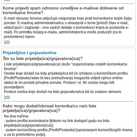
Kome prijaviti spam odnosno uvredljive e-mailove dobivene od
korisnika/ce foruma?
E-mail obrazac foruma uključuje osiguranje koje prati korisnike/ce koji/e šalju
poruke. E-mailiraj administratora/icu s obavijesti o tome [priloži čitav e-mail,
uključujući i zaglavlje - ono sadrži detalje o korisniku/ci koji/a je poslao/la e-
mail]. Po primitku tvojeg e-maila, administrator/ica može poduzeti (za to
predviđene) mjere.
Vrh
Prijatelji/ce i gnjavatori/ce
Što su liste prijatelja(ica)/gnjavatora(ica)?
Liste prijatelja(ica)/gnjavatora(ica) služe “organiziranju ostalih korisnika/ca
foruma”.
Osobe koje dodaš na listu prijatelja/ica bit će izlistane u korisničkom profilu
[Profil/Postavke]
kako bi bez pretraživanja mogao/la vidjeti njihov online
status te im poslati privatne poruke. Postovi i sl. tih osoba mogu biti
posvijetljeni.
Postovi osoba koje dodaš na listu gnjavatora/ica bit će zadano skriveni.
Vrh
Kako mogu dodati/izbrisati korisnika/cu na/s liste
prijatelja(ica)/gnjavatora(ica)?
Na dva načina:
- putem profila korisnika/ce [klikom na link dodaješ ga/ju na listu
prijatelja(ica)/gnjavatora(ica)];
- putem korisničkog profila
[Profil/Postavke]
[upisivanjem korisničkog/ih imena
u za to predviđeno polje].