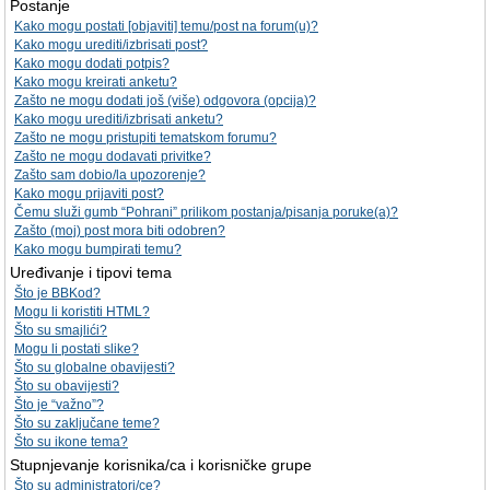
Postanje
Kako mogu postati [objaviti] temu/post na forum(u)?
Kako mogu urediti/izbrisati post?
Kako mogu dodati potpis?
Kako mogu kreirati anketu?
Zašto ne mogu dodati još (više) odgovora (opcija)?
Kako mogu urediti/izbrisati anketu?
Zašto ne mogu pristupiti tematskom forumu?
Zašto ne mogu dodavati privitke?
Zašto sam dobio/la upozorenje?
Kako mogu prijaviti post?
Čemu služi gumb “Pohrani” prilikom postanja/pisanja poruke(a)?
Zašto (moj) post mora biti odobren?
Kako mogu bumpirati temu?
Uređivanje i tipovi tema
Što je BBKod?
Mogu li koristiti HTML?
Što su smajlići?
Mogu li postati slike?
Što su globalne obavijesti?
Što su obavijesti?
Što je “važno”?
Što su zaključane teme?
Što su ikone tema?
Stupnjevanje korisnika/ca i korisničke grupe
Što su administratori/ce?