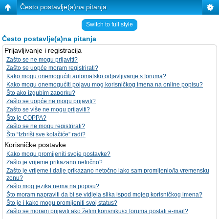
Često postavlje(a)na pitanja
Switch to full style
Često postavlje(a)na pitanja
Prijavljivanje i registracija
Zašto se ne mogu prijaviti?
Zašto se uopće moram registrirati?
Kako mogu onemogućiti automatsko odjavljivanje s foruma?
Kako mogu onemogućiti pojavu mog korisničkog imena na online popisu?
Što ako izgubim zaporku?
Zašto se uopće ne mogu prijaviti?
Zašto se više ne mogu prijaviti?
Što je COPPA?
Zašto se ne mogu registrirati?
Što “Izbriši sve kolačiće” radi?
Korisničke postavke
Kako mogu promijeniti svoje postavke?
Zašto je vrijeme prikazano netočno?
Zašto je vrijeme i dalje prikazano netočno iako sam promijenio/la vremensku
zonu?
Zašto mog jezika nema na popisu?
Što moram napraviti da bi se vidjela slika ispod mojeg korisničkog imena?
Što je i kako mogu promijeniti svoj status?
Zašto se moram prijaviti ako želim korisniku/ci foruma poslati e-mail?