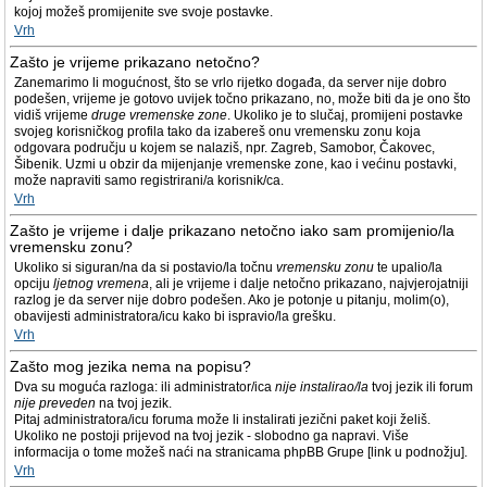
kojoj možeš promijenite sve svoje postavke.
Vrh
Zašto je vrijeme prikazano netočno?
Zanemarimo li mogućnost, što se vrlo rijetko događa, da server nije dobro
podešen, vrijeme je gotovo uvijek točno prikazano, no, može biti da je ono što
vidiš vrijeme
druge vremenske zone
. Ukoliko je to slučaj, promijeni postavke
svojeg korisničkog profila tako da izabereš onu vremensku zonu koja
odgovara području u kojem se nalaziš, npr. Zagreb, Samobor, Čakovec,
Šibenik. Uzmi u obzir da mijenjanje vremenske zone, kao i većinu postavki,
može napraviti samo registrirani/a korisnik/ca.
Vrh
Zašto je vrijeme i dalje prikazano netočno iako sam promijenio/la
vremensku zonu?
Ukoliko si siguran/na da si postavio/la točnu
vremensku zonu
te upalio/la
opciju
ljetnog vremena
, ali je vrijeme i dalje netočno prikazano, najvjerojatniji
razlog je da server nije dobro podešen. Ako je potonje u pitanju, molim(o),
obavijesti administratora/icu kako bi ispravio/la grešku.
Vrh
Zašto mog jezika nema na popisu?
Dva su moguća razloga: ili administrator/ica
nije instalirao/la
tvoj jezik ili forum
nije preveden
na tvoj jezik.
Pitaj administratora/icu foruma može li instalirati jezični paket koji želiš.
Ukoliko ne postoji prijevod na tvoj jezik - slobodno ga napravi. Više
informacija o tome možeš naći na stranicama phpBB Grupe [link u podnožju].
Vrh