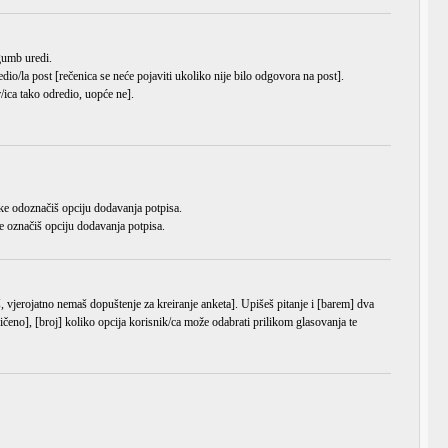
a gumb
uredi
.
dio/la post [rečenica se neće pojaviti ukoliko nije bilo odgovora na post].
/ica tako odredio, uopće ne].
ke odoznačiš opciju dodavanja potpisa.
e označiš opciju dodavanja potpisa.
š, vjerojatno nemaš dopuštenje za kreiranje anketa]. Upišeš pitanje i [barem] dva
čeno], [broj] koliko opcija korisnik/ca može odabrati prilikom glasovanja te