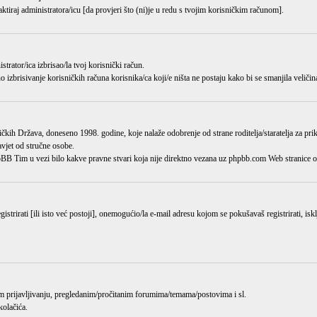
aktiraj administratora/icu [da provjeri što (ni)je u redu s tvojim korisničkim računom].
istrator/ica
izbrisao/la
tvoj korisnički račun.
o izbrisivanje korisničkih računa korisnika/ca koji/e ništa ne postaju kako bi se smanjila veličin
kih Država, doneseno 1998. godine, koje nalaže odobrenje od strane roditelja/staratelja za pr
avjet od stručne osobe.
hpBB Tim u vezi bilo kakve pravne stvari koja nije direktno vezana uz phpbb.com Web stranic
trirati [ili isto već postoji], onemogućio/la e-mail adresu kojom se pokušavaš registrirati, isk
jem prijavljivanju, pregledanim/pročitanim forumima/temama/postovima i sl.
kolačića.