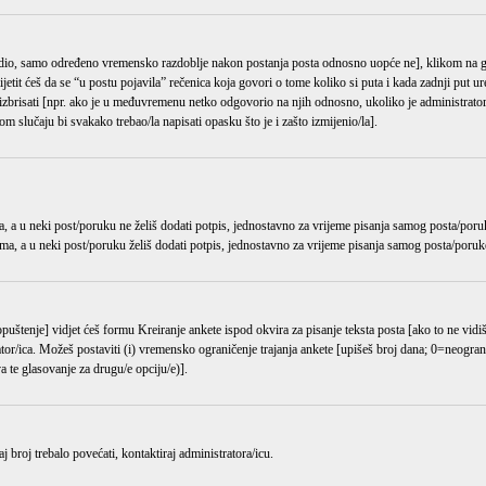
odredio, samo određeno vremensko razdoblje nakon postanja posta odnosno uopće ne], klikom n
it ćeš da se “u postu pojavila” rečenica koja govori o tome koliko si puta i kada zadnji put ure
 izbrisati [npr. ako je u međuvremenu netko odgovorio na njih odnosno, ukoliko je administrator
m slučaju bi svakako trebao/la napisati opasku što je i zašto izmijenio/la].
, a u neki post/poruku ne želiš dodati potpis, jednostavno za vrijeme pisanja samog posta/poru
ma, a u neki post/poruku želiš dodati potpis, jednostavno za vrijeme pisanja samog posta/poruk
opuštenje] vidjet ćeš formu
Kreiranje ankete
ispod okvira za pisanje teksta posta [ako to ne vidi
r/ica. Možeš postaviti (i) vremensko ograničenje trajanja ankete [upišeš broj dana; 0=neograni
 te glasovanje za drugu/e opciju/e)].
 broj trebalo povećati, kontaktiraj administratora/icu.