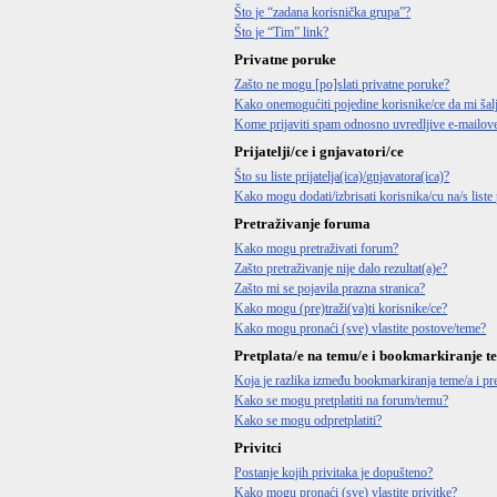
Što je “zadana korisnička grupa”?
Što je “Tim” link?
Privatne poruke
Zašto ne mogu [po]slati privatne poruke?
Kako onemogućiti pojedine korisnike/ce da mi šal
Kome prijaviti spam odnosno uvredljive e-mailov
Prijatelji/ce i gnjavatori/ce
Što su liste prijatelja(ica)/gnjavatora(ica)?
Kako mogu dodati/izbrisati korisnika/cu na/s liste p
Pretraživanje foruma
Kako mogu pretraživati forum?
Zašto pretraživanje nije dalo rezultat(a)e?
Zašto mi se pojavila prazna stranica?
Kako mogu (pre)traži(va)ti korisnike/ce?
Kako mogu pronaći (sve) vlastite postove/teme?
Pretplata/e na temu/e i bookmarkiranje t
Koja je razlika između bookmarkiranja teme/a i pre
Kako se mogu pretplatiti na forum/temu?
Kako se mogu odpretplatiti?
Privitci
Postanje kojih privitaka je dopušteno?
Kako mogu pronaći (sve) vlastite privitke?