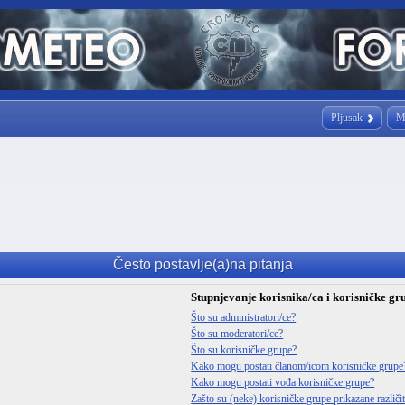
Pljusak
M
Često postavlje(a)na pitanja
Stupnjevanje korisnika/ca i korisničke gr
Što su administratori/ce?
Što su moderatori/ce?
Što su korisničke grupe?
Kako mogu postati članom/icom korisničke grupe
Kako mogu postati vođa korisničke grupe?
Zašto su (neke) korisničke grupe prikazane različ