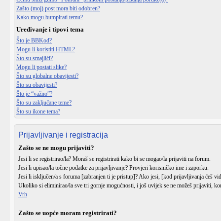
Zašto (moj) post mora biti odobren?
Kako mogu bumpirati temu?
Uređivanje i tipovi tema
Što je BBKod?
Mogu li koristiti HTML?
Što su smajlići?
Mogu li postati slike?
Što su globalne obavijesti?
Što su obavijesti?
Što je “važno”?
Što su zaključane teme?
Što su ikone tema?
Prijavljivanje i registracija
Zašto se ne mogu prijaviti?
Jesi li se
registrirao/la
? Moraš se registrirati kako bi se mogao/la prijaviti na forum.
Jesi li upisao/la
točne podatke
za prijavljivanje? Provjeri korisničko ime i zaporku.
Jesi li
isključen/a
s foruma [zabranjen ti je pristup]? Ako jesi, [kod prijavljivanja ćeš vi
Ukoliko si eliminirao/la sve tri gornje mogućnosti, i još uvijek se ne možeš prijaviti, ko
Vrh
Zašto se uopće moram registrirati?