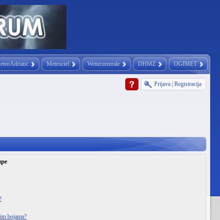
eteoAdriatic
Meteociel
Wetterzentrale
DHMZ
OGIMET
Prijava
|
Registracija
upe
?
itim bojama?