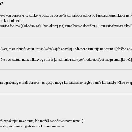
a?
kovi koji označavaju: koliko je postova postao/la korisnik/ca odnosno funkciju korisnika/ce na f
/u korisnika/cu].
ator/ica foruma [slobodno ga/ju kontaktiraj (sa) zamolbom o dopuštenju statusnica/avatara ukoliko
ik/ca, te za identifikaciju korisnika/ca koji/e obavljaju određene funkcije na forumu [obično oni/
što veći status, nema nikakvog smisla jer administratori(ce)/moderatori(ce) mogu
smanjiti
nečij
m ugrađenog e-mail obrasca - tu opciju mogu koristiti samo registrirani/e korisnici/e [čime se
š započinjati nove teme
,
Ne možeš započinjati nove teme
...].
 ili, pak, samo registriranim korisnicima/ama.