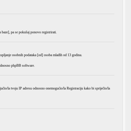
a baze], pa se pokušaj ponovo registrirati.
ikupljanje osobnih podataka [od] osoba mlađih od 13 godina.
e odnosno phpBB software.
ljučio/la tvoju IP adresu odnosno onemogućio/la Registraciju kako bi spriječio/la