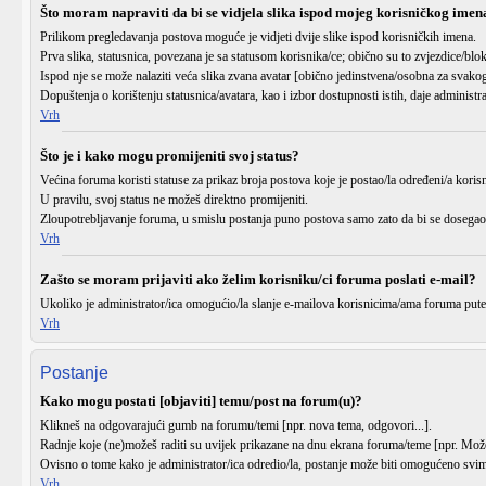
Što moram napraviti da bi se vidjela slika ispod mojeg korisničkog imen
Prilikom pregledavanja postova moguće je vidjeti dvije slike ispod korisničkih imena.
Prva slika, statusnica, povezana je sa statusom korisnika/ce; obično su to zvjezdice/blo
Ispod nje se može nalaziti veća slika zvana avatar [obično jedinstvena/osobna za svakog
Dopuštenja o korištenju statusnica/avatara, kao i izbor dostupnosti istih, daje administr
Vrh
Što je i kako mogu promijeniti svoj status?
Većina foruma koristi statuse za prikaz broja postova koje je postao/la određeni/a korisn
U pravilu, svoj status ne možeš direktno promijeniti.
Zloupotrebljavanje foruma, u smislu postanja puno postova samo zato da bi se dosegao 
Vrh
Zašto se moram prijaviti ako želim korisniku/ci foruma poslati e-mail?
Ukoliko je administrator/ica omogućio/la slanje e-mailova korisnicima/ama foruma pute
Vrh
Postanje
Kako mogu postati [objaviti] temu/post na forum(u)?
Klikneš na odgovarajući gumb na forumu/temi [npr.
nova tema
,
odgovori
...].
Radnje koje (ne)možeš raditi su uvijek prikazane na dnu ekrana foruma/teme [npr.
Može
Ovisno o tome kako je administrator/ica odredio/la, postanje može biti omogućeno svima
Vrh