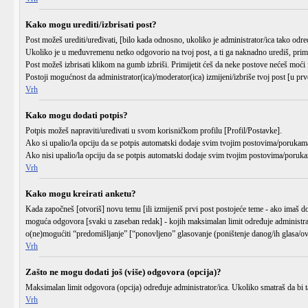
Kako mogu urediti/izbrisati post?
Post možeš urediti/uređivati, [bilo kada odnosno, ukoliko je administrator/ica tako 
Ukoliko je u međuvremenu netko odgovorio na tvoj post, a ti ga naknadno urediš, primijet
Post možeš izbrisati klikom na gumb
izbriši
. Primijetit ćeš da neke postove nećeš moći
Postoji mogućnost da administrator(ica)/moderator(ica) izmijeni/izbriše tvoj post [u prvo
Vrh
Kako mogu dodati potpis?
Potpis možeš napraviti/uređivati u svom korisničkom profilu
[Profil/Postavke]
.
Ako si upalio/la opciju da se potpis automatski dodaje svim tvojim postovima/porukama
Ako nisi upalio/la opciju da se potpis automatski dodaje svim tvojim postovima/poruka
Vrh
Kako mogu kreirati anketu?
Kada započneš [otvoriš] novu temu [ili izmijeniš prvi post postojeće teme - ako imaš d
moguća odgovora [svaki u zaseban redak] - kojih maksimalan limit određuje administrato
o(ne)mogućiti “predomišljanje” [“ponovljeno” glasovanje (poništenje danog/ih glasa/ova
Vrh
Zašto ne mogu dodati još (više) odgovora (opcija)?
Maksimalan limit odgovora (opcija) određuje administrator/ica. Ukoliko smatraš da bi taj
Vrh