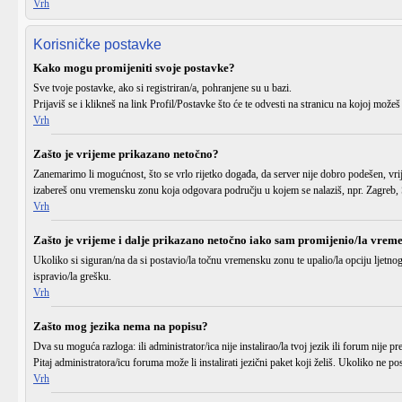
Vrh
Korisničke postavke
Kako mogu promijeniti svoje postavke?
Sve tvoje postavke, ako si registriran/a, pohranjene su u bazi.
Prijaviš se
i klikneš na link
Profil/Postavke
što će te odvesti na stranicu na kojoj možeš
Vrh
Zašto je vrijeme prikazano netočno?
Zanemarimo li mogućnost, što se vrlo rijetko događa, da server nije dobro podešen, vri
izabereš onu vremensku zonu koja odgovara području u kojem se nalaziš, npr. Zagreb, S
Vrh
Zašto je vrijeme i dalje prikazano netočno iako sam promijenio/la vrem
Ukoliko si siguran/na da si postavio/la točnu
vremensku zonu
te upalio/la opciju
ljetno
ispravio/la grešku.
Vrh
Zašto mog jezika nema na popisu?
Dva su moguća razloga: ili administrator/ica
nije instalirao/la
tvoj jezik ili forum
nije pr
Pitaj administratora/icu foruma može li instalirati jezični paket koji želiš. Ukoliko ne
Vrh