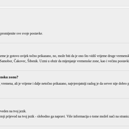
 promijenite sve svoje postavke.
jeme je gotovo uvijek točno prikazano, no, može biti da je ono što vidiš vrijeme
druge vremens
amobor, Čakovec, Šibenik. Uzmi u obzir da mijenjanje vremenske zone, kao i većinu postavki, 
ensku zonu?
g vremena
, ali je vrijeme i dalje netočno prikazano, najvjerojatniji razlog je da server nije dobr
eveden
na tvoj jezik.
 postoji prijevod na tvoj jezik - slobodno ga napravi. Više informacija o tome možeš naći na str