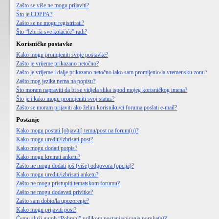
Zašto se više ne mogu prijaviti?
Što je COPPA?
Zašto se ne mogu registrirati?
Što “Izbriši sve kolačiće” radi?
Korisničke postavke
Kako mogu promijeniti svoje postavke?
Zašto je vrijeme prikazano netočno?
Zašto je vrijeme i dalje prikazano netočno iako sam promijenio/la vremensku zonu?
Zašto mog jezika nema na popisu?
Što moram napraviti da bi se vidjela slika ispod mojeg korisničkog imena?
Što je i kako mogu promijeniti svoj status?
Zašto se moram prijaviti ako želim korisniku/ci foruma poslati e-mail?
Postanje
Kako mogu postati [objaviti] temu/post na forum(u)?
Kako mogu urediti/izbrisati post?
Kako mogu dodati potpis?
Kako mogu kreirati anketu?
Zašto ne mogu dodati još (više) odgovora (opcija)?
Kako mogu urediti/izbrisati anketu?
Zašto ne mogu pristupiti tematskom forumu?
Zašto ne mogu dodavati privitke?
Zašto sam dobio/la upozorenje?
Kako mogu prijaviti post?
Čemu služi gumb “Pohrani” prilikom postanja/pisanja poruke(a)?