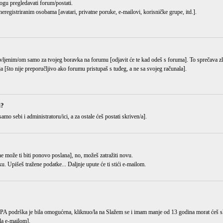
ogu pregledavati forum/postati.
eregistriranim osobama [avatari, privatne poruke, e-mailovi, korisničke grupe, itd.].
ijavljenim/om samo za tvojeg boravka na forumu [odjavit će te kad odeš s foruma]. To sprečava 
ja [što nije preporučljivo ako forumu pristupaš s tuđeg, a ne sa svojeg računala].
u?
samo sebi i administratoru/ici, a za ostale ćeš postati skriven/a].
i ne može ti biti ponovo poslana], no, možeš zatražiti novu.
ku
. Upišeš tražene podatke... Daljnje upute će ti stići e-mailom.
OPPA podrška je bila omogućena, kliknuo/la na
Slažem se i imam manje od 13 godina
morat ćeš sl
gla e-mailom].