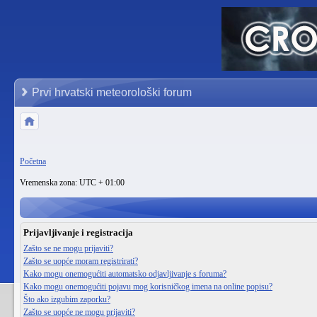
Prvi hrvatski meteorološki forum
Početna
Vremenska zona: UTC + 01:00
Prijavljivanje i registracija
Zašto se ne mogu prijaviti?
Zašto se uopće moram registrirati?
Kako mogu onemogućiti automatsko odjavljivanje s foruma?
Kako mogu onemogućiti pojavu mog korisničkog imena na online popisu?
Što ako izgubim zaporku?
Zašto se uopće ne mogu prijaviti?