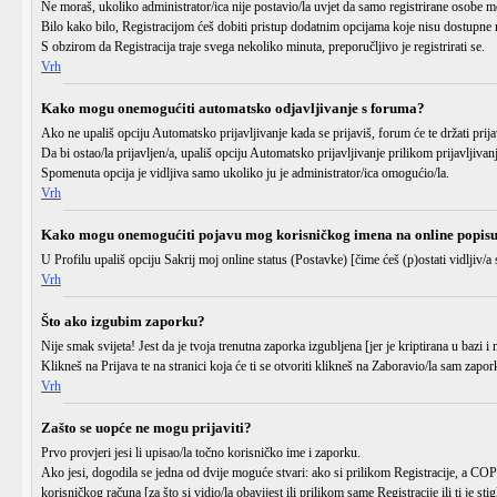
Ne moraš, ukoliko administrator/ica nije postavio/la uvjet da samo registrirane osobe m
Bilo kako bilo, Registracijom ćeš dobiti pristup dodatnim opcijama koje nisu dostupne n
S obzirom da Registracija traje svega nekoliko minuta, preporučljivo je registrirati se.
Vrh
Kako mogu onemogućiti automatsko odjavljivanje s foruma?
Ako ne upališ opciju
Automatsko prijavljivanje
kada se prijaviš, forum će te držati pr
Da bi ostao/la prijavljen/a, upališ opciju
Automatsko prijavljivanje
prilikom prijavljivan
Spomenuta opcija je vidljiva samo ukoliko ju je administrator/ica omogućio/la.
Vrh
Kako mogu onemogućiti pojavu mog korisničkog imena na online popis
U Profilu upališ opciju
Sakrij moj online status (Postavke)
[čime ćeš (p)ostati vidljiv/a 
Vrh
Što ako izgubim zaporku?
Nije smak svijeta! Jest da je tvoja trenutna zaporka izgubljena [jer je kriptirana u bazi 
Klikneš na
Prijava
te na stranici koja će ti se otvoriti klikneš na
Zaboravio/la sam zapor
Vrh
Zašto se uopće ne mogu prijaviti?
Prvo provjeri jesi li upisao/la točno
korisničko ime
i
zaporku
.
Ako jesi, dogodila se jedna od dvije moguće stvari: ako si prilikom Registracije, a C
korisničkog računa [za što si vidio/la obavijest ili prilikom same Registracije ili ti je sti