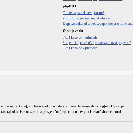
phpBB3
Tko je napisao/la ovaj forum?
Zašto X mogućnost nije dostupna?
Koga kontaktirati u vezi zlouporabe/pravnih stvar
O prijevodu
Tko i kako do - original?
Smijem li “preraditi”/“prerađivati” ovaj prijevod?
Tko i kako do - prerade?
djeti poruku o tome], kontaktiraj administratora/icu kako bi saznao/la razlog(e) isključenja.
ntaktiraj administratora/icu [da provjeri što (ni)je u redu s tvojim korisničkim računom].