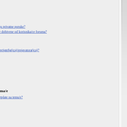
ju privatne poruke?
e dobivene od korisnika/ce foruma?
rijatelja(ica)/gnjavatora(ica)?
ema/e
tplate na temu/e?