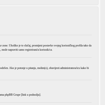
ke zone
. Ukoliko je to slučaj, promijeni postavke svojeg korisničkog profila tako da
može napraviti samo registrirani/a korisnik/ca.
o podešen. Ako je potonje u pitanju, molim(o), obavijesti administratora/icu kako bi
anicama phpBB Grupe [link u podnožju].