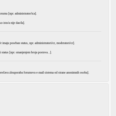
orumu [npr. administrator/ica].
 isto/a nije dao/la].
e imaju poseban status, npr. administratori/ce, moderatori/ce].
i status [npr. smanjenjem broja postova...].
 sprečava zlouporaba forumova e-mail sistema od strane anonimnih osoba].