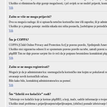
Ukoliko si eliminirao/la obje gornje mogućnosti, i još uvijek se ne možeš prijaviti, kont
Vrh
Zašto se više ne mogu prijaviti?
Dva su moguća razloga: ili si upisao/la
netočno
korisničko ime i/ili zaporku; ili je admin
Ukoliko je u pitanju potonje: možda nikada nisi ništa postao/la, [uobičajeno je periodičn
Vrh
Što je COPPA?
COPPA [Child Online Privacy and Protection Act] je pravno pravilo, Sjedinjenih Američ
Ukoliko nisi siguran/na odnosi li se spomenuto pravno pravilo na tebe, zatraži pravni s
phpBB Tim ne daje pravne savjete što će reći da je potpuno besmisleno kontaktirati p
Vrh
Zašto se ne mogu registrirati?
Moguće je da je administrator/ica: onemogućio/la korisničko ime kojim se pokušavaš regis
otvaranje novih korisničkih računa.
Bilo kako bilo, kontaktiraj administratora/icu za pomoć.
Vrh
Što “Izbriši sve kolačiće” radi?
“Izbrisuje sve kolačiće koje je kreirao phpBB3, a koji, inače, sadrže informacije o tvo
Ukoliko imaš problema s prijavljivanjem/odjavljivanjem, (obično) pomaže izbrisivanje 