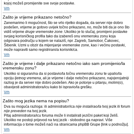
kojoj možeš promijenite sve svoje postavke.
Vrh
Zašto je vrijeme prikazano netočno?
Zanemarimo li mogućnost, što se vrlo rijetko događa, da server nije dobro
podešen, vrijeme je gotovo uvijek točno prikazano, no, može biti da je ono što
vidiš vrijeme
druge vremenske zone
. Ukoliko je to slučaj, promijeni postavke
svojeg korisničkog profila tako da izabereš onu vremensku zonu koja
odgovara području u kojem se nalaziš, npr. Zagreb, Samobor, Čakovec,
Šibenik. Uzmi u obzir da mijenjanje vremenske zone, kao i većinu postavki,
može napraviti samo registrirani/a korisnik/ca.
Vrh
Zašto je vrijeme i dalje prikazano netočno iako sam promijenio/la
vremensku zonu?
Ukoliko si siguran/na da si postavio/la točnu
vremensku zonu
te upalio/la
opciju
ljetnog vremena
, ali je vrijeme i dalje netočno prikazano, najvjerojatniji
razlog je da server nije dobro podešen. Ako je potonje u pitanju, molim(o),
obavijesti administratora/icu kako bi ispravio/la grešku.
Vrh
Zašto mog jezika nema na popisu?
Dva su moguća razloga: ili administrator/ica
nije instalirao/la
tvoj jezik ili forum
nije preveden
na tvoj jezik.
Pitaj administratora/icu foruma može li instalirati jezični paket koji želiš.
Ukoliko ne postoji prijevod na tvoj jezik - slobodno ga napravi. Više
informacija o tome možeš naći na stranicama phpBB Grupe [link u podnožju].
Vrh