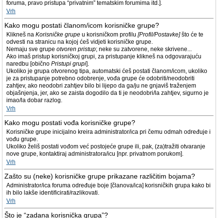
foruma, pravo pristupa “privatnim” tematskim forumima itd.].
Vrh
Kako mogu postati članom/icom korisničke grupe?
Klikneš na
Korisničke grupe
u korisničkom profilu
[Profil/Postavke]
što će te
odvesti na stranicu na kojoj ćeš vidjeti korisničke grupe.
Nemaju sve grupe
otvoren pristup
; neke su zatvorene, neke skrivene...
Ako imaš pristup korisničkoj grupi, za pristupanje klikneš na odgovarajuću
naredbu [obično
Pristupi grupi
].
Ukoliko je grupa otvorenog tipa, automatski ćeš postati članom/icom, ukoliko
je za pristupanje potrebno odobrenje, vođa grupe će odobriti/neodobriti
zahtjev, ako neodobri zahtjev bilo bi lijepo da ga/ju ne gnjaviš traženjem
objašnjenja, jer, ako se zaista dogodilo da ti je neodobri/la zahtjev, sigurno je
imao/la dobar razlog.
Vrh
Kako mogu postati vođa korisničke grupe?
Korisničke grupe inicijalno kreira administrator/ica pri čemu odmah određuje i
vođu grupe.
Ukoliko želiš postati vođom već postojeće grupe ili, pak, (za)tražiti otvaranje
nove grupe, kontaktiraj administratora/icu [npr. privatnom porukom].
Vrh
Zašto su (neke) korisničke grupe prikazane različitim bojama?
Administrator/ica foruma određuje boje [članova/ica] korisničkih grupa kako bi
ih bilo lakše identificirati/razlikovati.
Vrh
Što je “zadana korisnička grupa”?