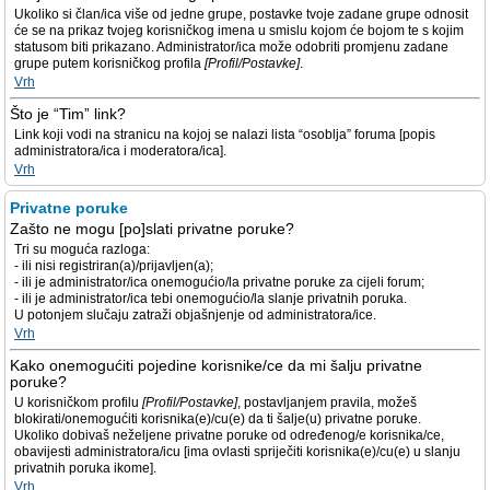
Ukoliko si član/ica više od jedne grupe, postavke tvoje zadane grupe odnosit
će se na prikaz tvojeg korisničkog imena u smislu kojom će bojom te s kojim
statusom biti prikazano. Administrator/ica može odobriti promjenu zadane
grupe putem korisničkog profila
[Profil/Postavke]
.
Vrh
Što je “Tim” link?
Link koji vodi na stranicu na kojoj se nalazi lista “osoblja” foruma [popis
administratora/ica i moderatora/ica].
Vrh
Privatne poruke
Zašto ne mogu [po]slati privatne poruke?
Tri su moguća razloga:
- ili nisi registriran(a)/prijavljen(a);
- ili je administrator/ica onemogućio/la privatne poruke za cijeli forum;
- ili je administrator/ica tebi onemogućio/la slanje privatnih poruka.
U potonjem slučaju zatraži objašnjenje od administratora/ice.
Vrh
Kako onemogućiti pojedine korisnike/ce da mi šalju privatne
poruke?
U korisničkom profilu
[Profil/Postavke]
, postavljanjem pravila, možeš
blokirati/onemogućiti korisnika(e)/cu(e) da ti šalje(u) privatne poruke.
Ukoliko dobivaš neželjene privatne poruke od određenog/e korisnika/ce,
obavijesti administratora/icu [ima ovlasti spriječiti korisnika(e)/cu(e) u slanju
privatnih poruka ikome].
Vrh