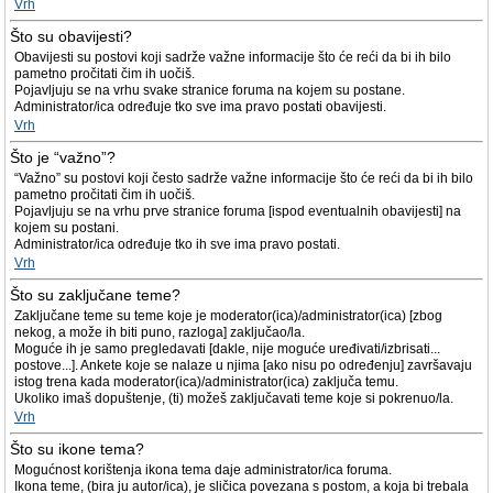
Vrh
Što su obavijesti?
Obavijesti su postovi koji sadrže važne informacije što će reći da bi ih bilo
pametno pročitati čim ih uočiš.
Pojavljuju se na vrhu svake stranice foruma na kojem su postane.
Administrator/ica određuje tko sve ima pravo postati obavijesti.
Vrh
Što je “važno”?
“Važno” su postovi koji često sadrže važne informacije što će reći da bi ih bilo
pametno pročitati čim ih uočiš.
Pojavljuju se na vrhu prve stranice foruma [ispod eventualnih obavijesti] na
kojem su postani.
Administrator/ica određuje tko ih sve ima pravo postati.
Vrh
Što su zaključane teme?
Zaključane teme su teme koje je moderator(ica)/administrator(ica) [zbog
nekog, a može ih biti puno, razloga] zaključao/la.
Moguće ih je samo pregledavati [dakle, nije moguće uređivati/izbrisati...
postove...]. Ankete koje se nalaze u njima [ako nisu po određenju] završavaju
istog trena kada moderator(ica)/administrator(ica) zaključa temu.
Ukoliko imaš dopuštenje, (ti) možeš zaključavati teme koje si pokrenuo/la.
Vrh
Što su ikone tema?
Mogućnost korištenja ikona tema daje administrator/ica foruma.
Ikona teme, (bira ju autor/ica), je sličica povezana s postom, a koja bi trebala