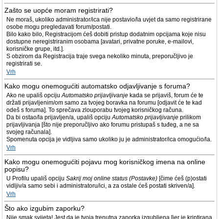
Zašto se uopće moram registrirati?
Ne moraš, ukoliko administrator/ica nije postavio/la uvjet da samo registrirane
osobe mogu pregledavati forum/postati.
Bilo kako bilo, Registracijom ćeš dobiti pristup dodatnim opcijama koje nisu
dostupne neregistriranim osobama [avatari, privatne poruke, e-mailovi,
korisničke grupe, itd.].
S obzirom da Registracija traje svega nekoliko minuta, preporučljivo je
registrirati se.
Vrh
Kako mogu onemogućiti automatsko odjavljivanje s foruma?
Ako ne upališ opciju
Automatsko prijavljivanje
kada se prijaviš, forum će te
držati prijavljenim/om samo za tvojeg boravka na forumu [odjavit će te kad
odeš s foruma]. To sprečava zlouporabu tvojeg korisničkog računa.
Da bi ostao/la prijavljen/a, upališ opciju
Automatsko prijavljivanje
prilikom
prijavljivanja [što nije preporučljivo ako forumu pristupaš s tuđeg, a ne sa
svojeg računala].
Spomenuta opcija je vidljiva samo ukoliko ju je administrator/ica omogućio/la.
Vrh
Kako mogu onemogućiti pojavu mog korisničkog imena na online
popisu?
U Profilu upališ opciju
Sakrij moj online status (Postavke)
[čime ćeš (p)ostati
vidljiv/a samo sebi i administratoru/ici, a za ostale ćeš postati skriven/a].
Vrh
Što ako izgubim zaporku?
Nije smak svijeta! Jest da je tvoja trenutna zaporka izgubljena [jer je kriptirana