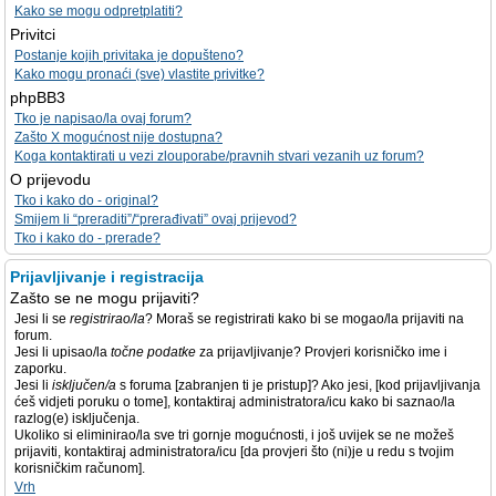
Kako se mogu odpretplatiti?
Privitci
Postanje kojih privitaka je dopušteno?
Kako mogu pronaći (sve) vlastite privitke?
phpBB3
Tko je napisao/la ovaj forum?
Zašto X mogućnost nije dostupna?
Koga kontaktirati u vezi zlouporabe/pravnih stvari vezanih uz forum?
O prijevodu
Tko i kako do - original?
Smijem li “preraditi”/“prerađivati” ovaj prijevod?
Tko i kako do - prerade?
Prijavljivanje i registracija
Zašto se ne mogu prijaviti?
Jesi li se
registrirao/la
? Moraš se registrirati kako bi se mogao/la prijaviti na
forum.
Jesi li upisao/la
točne podatke
za prijavljivanje? Provjeri korisničko ime i
zaporku.
Jesi li
isključen/a
s foruma [zabranjen ti je pristup]? Ako jesi, [kod prijavljivanja
ćeš vidjeti poruku o tome], kontaktiraj administratora/icu kako bi saznao/la
razlog(e) isključenja.
Ukoliko si eliminirao/la sve tri gornje mogućnosti, i još uvijek se ne možeš
prijaviti, kontaktiraj administratora/icu [da provjeri što (ni)je u redu s tvojim
korisničkim računom].
Vrh