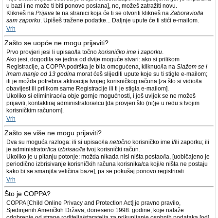
u bazi i ne može ti biti ponovo poslana], no, možeš zatražiti novu.
Klikneš na
Prijava
te na stranici koja će ti se otvoriti klikneš na
Zaboravio/la
sam zaporku
. Upišeš tražene podatke... Daljnje upute će ti stići e-mailom.
Vrh
Zašto se uopće ne mogu prijaviti?
Prvo provjeri jesi li upisao/la točno
korisničko ime
i
zaporku
.
Ako jesi, dogodila se jedna od dvije moguće stvari: ako si prilikom
Registracije, a COPPA podrška je bila omogućena, kliknuo/la na
Slažem se i
imam manje od 13 godina
morat ćeš slijediti upute koje su ti stigle e-mailom;
ili je možda potrebna aktivacija tvojeg korisničkog računa [za što si vidio/la
obavijest ili prilikom same Registracije ili ti je stigla e-mailom].
Ukoliko si eliminirao/la obje gornje mogućnosti, i još uvijek se ne možeš
prijaviti, kontaktiraj administratora/icu [da provjeri što (ni)je u redu s tvojim
korisničkim računom].
Vrh
Zašto se više ne mogu prijaviti?
Dva su moguća razloga: ili si upisao/la
netočno
korisničko ime i/ili zaporku; ili
je administrator/ica
izbrisao/la
tvoj korisnički račun.
Ukoliko je u pitanju potonje: možda nikada nisi ništa postao/la, [uobičajeno je
periodično izbrisivanje korisničkih računa korisnika/ca koji/e ništa ne postaju
kako bi se smanjila veličina baze], pa se pokušaj ponovo registrirati.
Vrh
Što je COPPA?
COPPA [Child Online Privacy and Protection Act] je pravno pravilo,
Sjedinjenih Američkih Država, doneseno 1998. godine, koje nalaže
odobrenje od strane roditelja/staratelja za prikupljanje osobnih podataka [od]