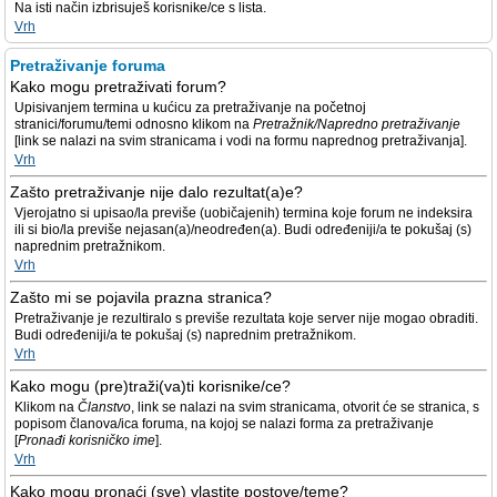
Na isti način izbrisuješ korisnike/ce s lista.
Vrh
Pretraživanje foruma
Kako mogu pretraživati forum?
Upisivanjem termina u kućicu za pretraživanje na početnoj
stranici/forumu/temi odnosno klikom na
Pretražnik/Napredno pretraživanje
[link se nalazi na svim stranicama i vodi na formu naprednog pretraživanja].
Vrh
Zašto pretraživanje nije dalo rezultat(a)e?
Vjerojatno si upisao/la previše (uobičajenih) termina koje forum ne indeksira
ili si bio/la previše nejasan(a)/neodređen(a). Budi određeniji/a te pokušaj (s)
naprednim pretražnikom.
Vrh
Zašto mi se pojavila prazna stranica?
Pretraživanje je rezultiralo s previše rezultata koje server nije mogao obraditi.
Budi određeniji/a te pokušaj (s) naprednim pretražnikom.
Vrh
Kako mogu (pre)traži(va)ti korisnike/ce?
Klikom na
Članstvo
, link se nalazi na svim stranicama, otvorit će se stranica, s
popisom članova/ica foruma, na kojoj se nalazi forma za pretraživanje
[
Pronađi korisničko ime
].
Vrh
Kako mogu pronaći (sve) vlastite postove/teme?