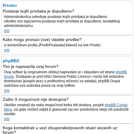
Privitci
Postanje kojih privitaka je dopušteno?
Administrator/ica određuje postanje kojih privitaka je dopušteno.
Ukoliko nisi siguran/na postanje kojih privitaka je dopušteno, kontaktiraj
administratora/icu.
Vrh
Kako mogu pronaći (sve) vlastite privitke?
U korisničkom profilu
[Profil/Postavke]
klikneš na link
Privitci
.
Vrh
phpBB3
Tko je napisao/la ovaj forum?
Ovaj softver [u originalnom obliku] napravljen je i objavljen od strane
phpBB
Grupe
. Dostupan je pod GNU General Public Licence i može biti slobodno
distribuiran [posjeti vezu u prethodnoj rečenici za detalje]. phpBB Grupa
zadržava sva autorska prava na ovaj softver.
Vrh
Zašto X mogućnost nije dostupna?
Ukoliko smatraš da neka mogućnost treba biti dodana, posjeti
phpBB Centar
Ideja
, (a) gdje možeš vidjeti [i glasovati za] već predložene ideje i/ili predložiti
vlastite.
Vrh
Koga kontaktirati u vezi zlouporabe/pravnih stvari vezanih uz
forum?