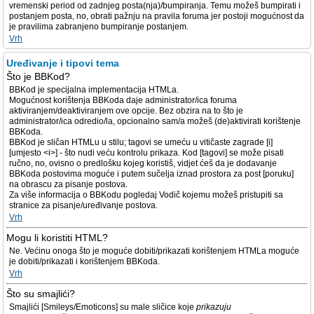
vremenski period od zadnjeg posta(nja)/bumpiranja. Temu možeš bumpirati i
postanjem posta, no, obrati pažnju na pravila foruma jer postoji mogućnost da
je pravilima zabranjeno bumpiranje postanjem.
Vrh
Uređivanje i tipovi tema
Što je BBKod?
BBKod je specijalna implementacija HTMLa.
Mogućnost korištenja BBKoda daje administrator/ica foruma
aktiviranjem/deaktiviranjem ove opcije. Bez obzira na to što je
administrator/ica odredio/la, opcionalno sam/a možeš (de)aktivirati korištenje
BBKoda.
BBKod je sličan HTMLu u stilu; tagovi se umeću u vitičaste zagrade [i]
[umjesto <i>] - što nudi veću kontrolu prikaza. Kod [tagovi] se može pisati
ručno, no, ovisno o predlošku kojeg koristiš, vidjet ćeš da je dodavanje
BBKoda postovima moguće i putem sučelja iznad prostora za post [poruku]
na obrascu za pisanje postova.
Za više informacija o BBKodu pogledaj Vodič kojemu možeš pristupiti sa
stranice za pisanje/uređivanje postova.
Vrh
Mogu li koristiti HTML?
Ne. Većinu onoga što je moguće dobiti/prikazati korištenjem HTMLa moguće
je dobiti/prikazati i korištenjem BBKoda.
Vrh
Što su smajlići?
Smajlići [Smileys/Emoticons] su male sličice koje
prikazuju