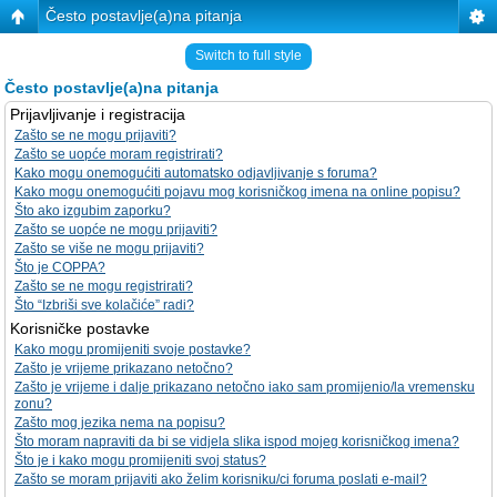
Često postavlje(a)na pitanja
Switch to full style
Često postavlje(a)na pitanja
Prijavljivanje i registracija
Zašto se ne mogu prijaviti?
Zašto se uopće moram registrirati?
Kako mogu onemogućiti automatsko odjavljivanje s foruma?
Kako mogu onemogućiti pojavu mog korisničkog imena na online popisu?
Što ako izgubim zaporku?
Zašto se uopće ne mogu prijaviti?
Zašto se više ne mogu prijaviti?
Što je COPPA?
Zašto se ne mogu registrirati?
Što “Izbriši sve kolačiće” radi?
Korisničke postavke
Kako mogu promijeniti svoje postavke?
Zašto je vrijeme prikazano netočno?
Zašto je vrijeme i dalje prikazano netočno iako sam promijenio/la vremensku
zonu?
Zašto mog jezika nema na popisu?
Što moram napraviti da bi se vidjela slika ispod mojeg korisničkog imena?
Što je i kako mogu promijeniti svoj status?
Zašto se moram prijaviti ako želim korisniku/ci foruma poslati e-mail?