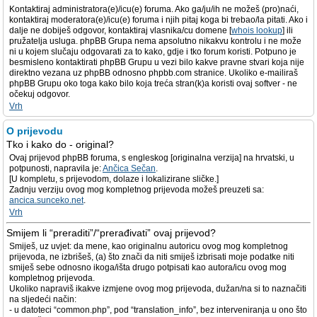
Kontaktiraj administratora(e)/icu(e) foruma. Ako ga/ju/ih ne možeš (pro)naći,
kontaktiraj moderatora(e)/icu(e) foruma i njih pitaj koga bi trebao/la pitati. Ako i
dalje ne dobiješ odgovor, kontaktiraj vlasnika/cu domene [
whois lookup
] ili
pružatelja usluga. phpBB Grupa nema apsolutno nikakvu kontrolu i ne može
ni u kojem slučaju odgovarati za to kako, gdje i tko forum koristi. Potpuno je
besmisleno kontaktirati phpBB Grupu u vezi bilo kakve pravne stvari koja nije
direktno vezana uz phpBB odnosno phpbb.com stranice. Ukoliko e-mailiraš
phpBB Grupu oko toga kako bilo koja treća stran(k)a koristi ovaj softver - ne
očekuj odgovor.
Vrh
O prijevodu
Tko i kako do - original?
Ovaj prijevod phpBB foruma, s engleskog [originalna verzija] na hrvatski, u
potpunosti, napravila je:
Ančica Sečan
.
[U kompletu, s prijevodom, dolaze i lokalizirane sličke.]
Zadnju verziju ovog mog kompletnog prijevoda možeš preuzeti sa:
ancica.sunceko.net
.
Vrh
Smijem li “preraditi”/“prerađivati” ovaj prijevod?
Smiješ, uz uvjet: da mene, kao originalnu autoricu ovog mog kompletnog
prijevoda, ne izbrišeš, (a) što znači da niti smiješ izbrisati moje podatke niti
smiješ sebe odnosno ikoga/išta drugo potpisati kao autora/icu ovog mog
kompletnog prijevoda.
Ukoliko napraviš ikakve izmjene ovog mog prijevoda, dužan/na si to naznačiti
na sljedeći način:
- u datoteci “common.php”, pod “translation_info”, bez interveniranja u ono što