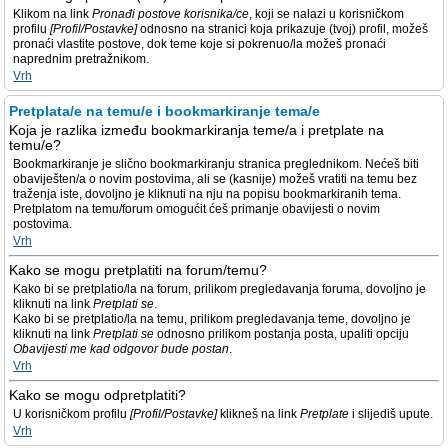
Klikom na link
Pronađi postove korisnika/ce
, koji se nalazi u korisničkom
profilu
[Profil/Postavke]
odnosno na stranici koja prikazuje (tvoj) profil, možeš
pronaći vlastite postove, dok teme koje si pokrenuo/la možeš pronaći
naprednim pretražnikom.
Vrh
Pretplata/e na temu/e i bookmarkiranje tema/e
Koja je razlika između bookmarkiranja teme/a i pretplate na
temu/e?
Bookmarkiranje je slično bookmarkiranju stranica preglednikom. Nećeš biti
obaviješten/a o novim postovima, ali se (kasnije) možeš vratiti na temu bez
traženja iste, dovoljno je kliknuti na nju na popisu bookmarkiranih tema.
Pretplatom na temu/forum omogućit ćeš primanje obavijesti o novim
postovima.
Vrh
Kako se mogu pretplatiti na forum/temu?
Kako bi se pretplatio/la na forum, prilikom pregledavanja foruma, dovoljno je
kliknuti na link
Pretplati se
.
Kako bi se pretplatio/la na temu, prilikom pregledavanja teme, dovoljno je
kliknuti na link
Pretplati se
odnosno prilikom postanja posta, upaliti opciju
Obavijesti me kad odgovor bude postan
.
Vrh
Kako se mogu odpretplatiti?
U korisničkom profilu
[Profil/Postavke]
klikneš na link
Pretplate
i slijediš upute.
Vrh