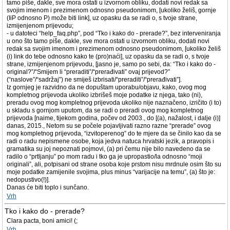
tamo piše, dakle, sve mora ostati u izvornom obliku, dodati novi redak sa
svojim imenom i prezimenom odnosno pseudonimom, [ukoliko želiš, gornje
(IiP odnosno P) može biti link], uz opasku da se radi o, s tvoje strane,
izmijenjenom prijevodu;
- u datoteci “help_faq.php”, pod “Tko i kako do - prerade?”, bez interveniranja
u ono što tamo piše, dakle, sve mora ostati u izvornom obliku, dodati novi
redak sa svojim imenom i prezimenom odnosno pseudonimom, [ukoliko želiš
(i) link do tebe odnosno kako te (pro)naći], uz opasku da se radi o, s tvoje
strane, izmijenjenom prijevodu, [jasno je, samo po sebi, da: “Tko i kako do -
original?”/“Smijem li “preraditi”/“prerađivati” ovaj prijevod?”
(“naslove”/“sadržaj”) ne smiješ izbrisati/“preraditi”/“prerađivati”].
Iz gornjeg je razvidno da ne dopuštam uporabu/objavu, kako, ovog mog
kompletnog prijevoda ukoliko izbrišeš moje podatke iz njega, tako (ni),
preradu ovog mog kompletnog prijevoda ukoliko nije naznačeno, izričito (i to)
u skladu s gornjom uputom, da se radi o preradi ovog mog kompletnog
prijevoda [naime, tijekom godina, počev od 2003., do [(a), nažalost, i dalje (i)]
danas, 2015., Netom su se počele pojavljivati razno razne “prerade” ovog
mog kompletnog prijevoda, “izvitoperenog” do te mjere da se činilo kao da se
radi o radu nepismene osobe, koja jedva natuca hrvatski jezik, a pravopis i
gramatika su joj nepoznati pojmovi, (a) pri čemu nije bilo navedeno da se
radilo o “prtljanju” po mom radu i tko ga je upropastio/la odnosno “moji
originali”, ali, potpisani od strane osoba koje prstom nisu mrdnule osim što su
moje podatke zamijenile svojima, plus minus “varijacije na temu”, (a) što je:
nedopustivo(!)].
Danas će biti toplo i sunčano.
Vrh
Tko i kako do - prerade?
Clara pacta, boni amici! (;
Vrh