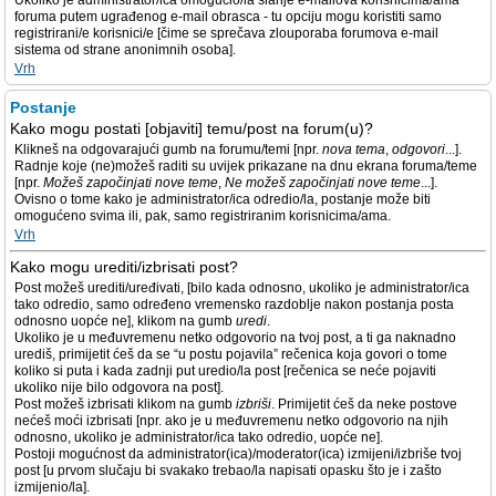
Ukoliko je administrator/ica omogućio/la slanje e-mailova korisnicima/ama
foruma putem ugrađenog e-mail obrasca - tu opciju mogu koristiti samo
registrirani/e korisnici/e [čime se sprečava zlouporaba forumova e-mail
sistema od strane anonimnih osoba].
Vrh
Postanje
Kako mogu postati [objaviti] temu/post na forum(u)?
Klikneš na odgovarajući gumb na forumu/temi [npr.
nova tema
,
odgovori
...].
Radnje koje (ne)možeš raditi su uvijek prikazane na dnu ekrana foruma/teme
[npr.
Možeš započinjati nove teme
,
Ne možeš započinjati nove teme
...].
Ovisno o tome kako je administrator/ica odredio/la, postanje može biti
omogućeno svima ili, pak, samo registriranim korisnicima/ama.
Vrh
Kako mogu urediti/izbrisati post?
Post možeš urediti/uređivati, [bilo kada odnosno, ukoliko je administrator/ica
tako odredio, samo određeno vremensko razdoblje nakon postanja posta
odnosno uopće ne], klikom na gumb
uredi
.
Ukoliko je u međuvremenu netko odgovorio na tvoj post, a ti ga naknadno
urediš, primijetit ćeš da se “u postu pojavila” rečenica koja govori o tome
koliko si puta i kada zadnji put uredio/la post [rečenica se neće pojaviti
ukoliko nije bilo odgovora na post].
Post možeš izbrisati klikom na gumb
izbriši
. Primijetit ćeš da neke postove
nećeš moći izbrisati [npr. ako je u međuvremenu netko odgovorio na njih
odnosno, ukoliko je administrator/ica tako odredio, uopće ne].
Postoji mogućnost da administrator(ica)/moderator(ica) izmijeni/izbriše tvoj
post [u prvom slučaju bi svakako trebao/la napisati opasku što je i zašto
izmijenio/la].