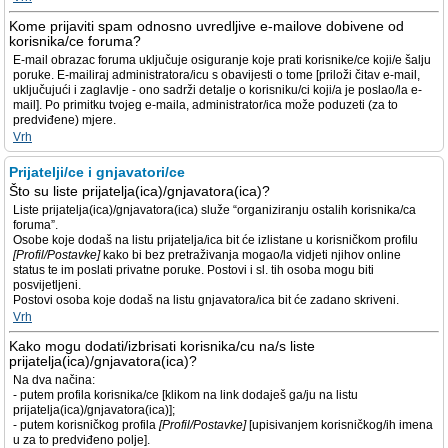
Kome prijaviti spam odnosno uvredljive e-mailove dobivene od
korisnika/ce foruma?
E-mail obrazac foruma uključuje osiguranje koje prati korisnike/ce koji/e šalju
poruke. E-mailiraj administratora/icu s obavijesti o tome [priloži čitav e-mail,
uključujući i zaglavlje - ono sadrži detalje o korisniku/ci koji/a je poslao/la e-
mail]. Po primitku tvojeg e-maila, administrator/ica može poduzeti (za to
predviđene) mjere.
Vrh
Prijatelji/ce i gnjavatori/ce
Što su liste prijatelja(ica)/gnjavatora(ica)?
Liste prijatelja(ica)/gnjavatora(ica) služe “organiziranju ostalih korisnika/ca
foruma”.
Osobe koje dodaš na listu prijatelja/ica bit će izlistane u korisničkom profilu
[Profil/Postavke]
kako bi bez pretraživanja mogao/la vidjeti njihov online
status te im poslati privatne poruke. Postovi i sl. tih osoba mogu biti
posvijetljeni.
Postovi osoba koje dodaš na listu gnjavatora/ica bit će zadano skriveni.
Vrh
Kako mogu dodati/izbrisati korisnika/cu na/s liste
prijatelja(ica)/gnjavatora(ica)?
Na dva načina:
- putem profila korisnika/ce [klikom na link dodaješ ga/ju na listu
prijatelja(ica)/gnjavatora(ica)];
- putem korisničkog profila
[Profil/Postavke]
[upisivanjem korisničkog/ih imena
u za to predviđeno polje].