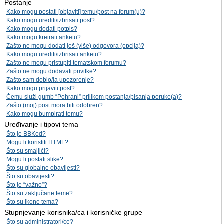
Postanje
Kako mogu postati [objaviti] temu/post na forum(u)?
Kako mogu urediti/izbrisati post?
Kako mogu dodati potpis?
Kako mogu kreirati anketu?
Zašto ne mogu dodati još (više) odgovora (opcija)?
Kako mogu urediti/izbrisati anketu?
Zašto ne mogu pristupiti tematskom forumu?
Zašto ne mogu dodavati privitke?
Zašto sam dobio/la upozorenje?
Kako mogu prijaviti post?
Čemu služi gumb “Pohrani” prilikom postanja/pisanja poruke(a)?
Zašto (moj) post mora biti odobren?
Kako mogu bumpirati temu?
Uređivanje i tipovi tema
Što je BBKod?
Mogu li koristiti HTML?
Što su smajlići?
Mogu li postati slike?
Što su globalne obavijesti?
Što su obavijesti?
Što je “važno”?
Što su zaključane teme?
Što su ikone tema?
Stupnjevanje korisnika/ca i korisničke grupe
Što su administratori/ce?