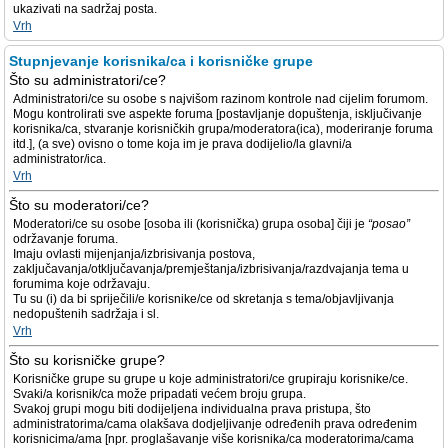
ukazivati na sadržaj posta.
Vrh
Stupnjevanje korisnika/ca i korisničke grupe
Što su administratori/ce?
Administratori/ce su osobe s najvišom razinom kontrole nad cijelim forumom.
Mogu kontrolirati sve aspekte foruma [postavljanje dopuštenja, isključivanje
korisnika/ca, stvaranje korisničkih grupa/moderatora(ica), moderiranje foruma
itd.], (a sve) ovisno o tome koja im je prava dodijelio/la glavni/a
administrator/ica.
Vrh
Što su moderatori/ce?
Moderatori/ce su osobe [osoba ili (korisnička) grupa osoba] čiji je
“posao”
održavanje foruma.
Imaju ovlasti mijenjanja/izbrisivanja postova,
zaključavanja/otključavanja/premještanja/izbrisivanja/razdvajanja tema u
forumima koje održavaju.
Tu su (i) da bi spriječili/e korisnike/ce od skretanja s tema/objavljivanja
nedopuštenih sadržaja i sl.
Vrh
Što su korisničke grupe?
Korisničke grupe su grupe u koje administratori/ce grupiraju korisnike/ce.
Svaki/a korisnik/ca može pripadati većem broju grupa.
Svakoj grupi mogu biti dodijeljena individualna prava pristupa, što
administratorima/cama olakšava dodjeljivanje određenih prava određenim
korisnicima/ama [npr. proglašavanje više korisnika/ca moderatorima/cama