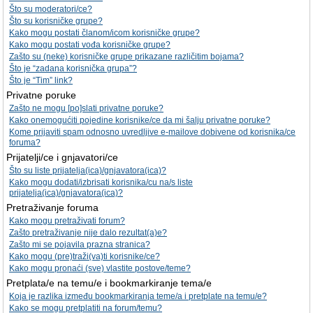
Što su moderatori/ce?
Što su korisničke grupe?
Kako mogu postati članom/icom korisničke grupe?
Kako mogu postati vođa korisničke grupe?
Zašto su (neke) korisničke grupe prikazane različitim bojama?
Što je “zadana korisnička grupa”?
Što je “Tim” link?
Privatne poruke
Zašto ne mogu [po]slati privatne poruke?
Kako onemogućiti pojedine korisnike/ce da mi šalju privatne poruke?
Kome prijaviti spam odnosno uvredljive e-mailove dobivene od korisnika/ce
foruma?
Prijatelji/ce i gnjavatori/ce
Što su liste prijatelja(ica)/gnjavatora(ica)?
Kako mogu dodati/izbrisati korisnika/cu na/s liste
prijatelja(ica)/gnjavatora(ica)?
Pretraživanje foruma
Kako mogu pretraživati forum?
Zašto pretraživanje nije dalo rezultat(a)e?
Zašto mi se pojavila prazna stranica?
Kako mogu (pre)traži(va)ti korisnike/ce?
Kako mogu pronaći (sve) vlastite postove/teme?
Pretplata/e na temu/e i bookmarkiranje tema/e
Koja je razlika između bookmarkiranja teme/a i pretplate na temu/e?
Kako se mogu pretplatiti na forum/temu?