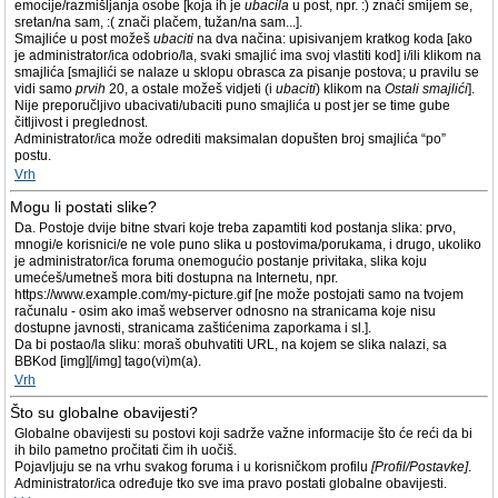
emocije/razmišljanja osobe [koja ih je
ubacila
u post, npr. :) znači smijem se,
sretan/na sam, :( znači plačem, tužan/na sam...].
Smajliće u post možeš
ubaciti
na dva načina: upisivanjem kratkog koda [ako
je administrator/ica odobrio/la, svaki smajlić ima svoj vlastiti kod] i/ili klikom na
smajlića [smajlići se nalaze u sklopu obrasca za pisanje postova; u pravilu se
vidi samo
prvih
20, a ostale možeš vidjeti (i
ubaciti
) klikom na
Ostali smajlići
].
Nije preporučljivo ubacivati/ubaciti puno smajlića u post jer se time gube
čitljivost i preglednost.
Administrator/ica može odrediti maksimalan dopušten broj smajlića “po”
postu.
Vrh
Mogu li postati slike?
Da. Postoje dvije bitne stvari koje treba zapamtiti kod postanja slika: prvo,
mnogi/e korisnici/e ne vole puno slika u postovima/porukama, i drugo, ukoliko
je administrator/ica foruma onemogućio postanje privitaka, slika koju
umećeš/umetneš mora biti dostupna na Internetu, npr.
https://www.example.com/my-picture.gif [ne može postojati samo na tvojem
računalu - osim ako imaš webserver odnosno na stranicama koje nisu
dostupne javnosti, stranicama zaštićenima zaporkama i sl.].
Da bi postao/la sliku: moraš obuhvatiti URL, na kojem se slika nalazi, sa
BBKod [img][/img] tago(vi)m(a).
Vrh
Što su globalne obavijesti?
Globalne obavijesti su postovi koji sadrže važne informacije što će reći da bi
ih bilo pametno pročitati čim ih uočiš.
Pojavljuju se na vrhu svakog foruma i u korisničkom profilu
[Profil/Postavke]
.
Administrator/ica određuje tko sve ima pravo postati globalne obavijesti.