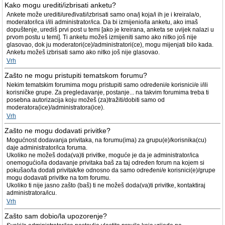
Kako mogu urediti/izbrisati anketu?
Ankete može urediti/uređivati/izbrisati samo ona/j koja/i ih je i kreirala/o,
moderator/ica i/ili administrator/ica. Da bi izmijenio/la anketu, ako imaš
dopuštenje, urediš prvi post u temi [ako je kreirana, anketa se uvijek nalazi u
prvom postu u temi]. Ti anketu možeš izmijeniti samo ako nitko još nije
glasovao, dok ju moderatori(ce)/administratori(ce), mogu mijenjati bilo kada.
Anketu možeš izbrisati samo ako nitko još nije glasovao.
Vrh
Zašto ne mogu pristupiti tematskom forumu?
Nekim tematskim forumima mogu pristupiti samo određeni/e korisnici/e i/ili
korisničke grupe. Za pregledavanje, postanje... na takvim forumima treba ti
posebna autorizacija koju možeš (za)tražiti/dobiti samo od
moderatora(ice)/administratora(ice).
Vrh
Zašto ne mogu dodavati privitke?
Mogućnost dodavanja privitaka, na forumu(ima) za grupu(e)/korisnika(cu)
daje administrator/ica foruma.
Ukoliko ne možeš doda(va)ti privitke, moguće je da je administrator/ica
onemogućio/la dodavanje privitaka baš za taj određen forum na kojem si
pokušao/la dodati privitak/ke odnosno da samo određeni/e korisnici(e)/grupe
mogu dodavati privitke na tom forumu.
Ukoliko ti nije jasno zašto (baš) ti ne možeš doda(va)ti privitke, kontaktiraj
administratora/icu.
Vrh
Zašto sam dobio/la upozorenje?