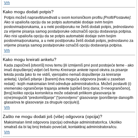
Vrh
Kako mogu dodati potpis?
Potpis možeš napraviti/uređivati u svom korisničkom profilu
[Profil/Postavke]
.
Ako si upalio/la opciju da se potpis automatski dodaje svim tvojim
postovima/porukama, a u neki post/poruku ne želiš dodati potpis, jednostavno
za vrijeme pisanja samog posta/poruke odoznačiš opciju dodavanja potpisa.
Ako nisi upalio/la opciju da se potpis automatski dodaje svim tvojim
postovima/porukama, a u neki post/poruku želiš dodati potpis, jednostavno za
vrijeme pisanja samog posta/poruke označiš opciju dodavanja potpisa.
Vrh
Kako mogu kreirati anketu?
Kada započneš [otvoriš] novu temu [ili izmijeniš prvi post postojeće teme - ako
imaš dopuštenje] vidjet ćeš formu
Kreiranje ankete
ispod okvira za pisanje
teksta posta [ako to ne vidiš, vjerojatno nemaš dopuštenje za kreiranje
anketa]. Upišeš pitanje i [barem] dva moguća odgovora [svaki u zaseban
redak] - kojih maksimalan limit određuje administrator/ica. Možeš postaviti (i)
vremensko ograničenje trajanja ankete [upišeš broj dana; 0=neograničeno],
[broj] koliko opcija korisnik/ca može odabrati prilikom glasovanja te
o(ne)mogućiti “predomišljanje” [“ponovljeno” glasovanje (poništenje danog/ih
glasa/ova te glasovanje za drugu/e opciju/e)].
Vrh
Zašto ne mogu dodati još (više) odgovora (opcija)?
Maksimalan limit odgovora (opcija) određuje administrator/ica. Ukoliko
smatraš da bi taj broj trebalo povećati, kontaktiraj administratora/icu.
Vrh