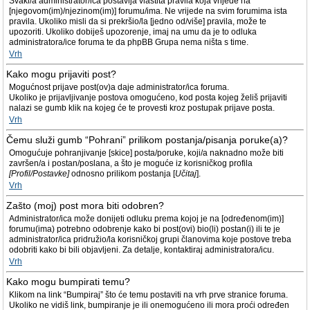
Svaki/a administrator/ica postavlja vlastita pravila koja vrijede na
[njegovom(im)/njezinom(im)] forumu/ima. Ne vrijede na svim forumima ista
pravila. Ukoliko misli da si prekršio/la [jedno od/više] pravila, može te
upozoriti. Ukoliko dobiješ upozorenje, imaj na umu da je to odluka
administratora/ice foruma te da phpBB Grupa nema ništa s time.
Vrh
Kako mogu prijaviti post?
Mogućnost prijave post(ov)a daje administrator/ica foruma.
Ukoliko je prijavljivanje postova omogućeno, kod posta kojeg želiš prijaviti
nalazi se gumb klik na kojeg će te provesti kroz postupak prijave posta.
Vrh
Čemu služi gumb “Pohrani” prilikom postanja/pisanja poruke(a)?
Omogućuje pohranjivanje [skice] posta/poruke, koji/a naknadno može biti
završen/a i postan/poslana, a što je moguće iz korisničkog profila
[Profil/Postavke]
odnosno prilikom postanja [
Učitaj
].
Vrh
Zašto (moj) post mora biti odobren?
Administrator/ica može donijeti odluku prema kojoj je na [određenom(im)]
forumu(ima) potrebno odobrenje kako bi post(ovi) bio(li) postan(i) ili te je
administrator/ica pridružio/la korisničkoj grupi članovima koje postove treba
odobriti kako bi bili objavljeni. Za detalje, kontaktiraj administratora/icu.
Vrh
Kako mogu bumpirati temu?
Klikom na link “Bumpiraj” što će temu postaviti na vrh prve stranice foruma.
Ukoliko ne vidiš link, bumpiranje je ili onemogućeno ili mora proći određen