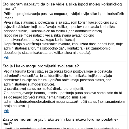
Što moram napraviti da bi se vidjela slika ispod mojeg korisničkog
imena?
Prilikom pregledavanja postova moguće je vidjeti dvije slike ispod korisničkih
imena.
Prva slika, statusnica, povezana je sa statusom korisnika/ce; obično su to
zvjezdice/blokovi koji označavaju: koliko je postova postao/la korisnik/ca
odnosno funkciju korisnika/ce na forumu [npr. administrator/ica].
Ispod nje se može nalaziti veća slika zvana avatar [obično
jedinstvena/osobna za svakog/u korisnika/cu].
Dopuštenja o korištenju statusnica/avatara, kao i izbor dostupnosti istih, daje
administrator/ica foruma [slobodno ga/ju kontaktiraj (sa) zamolbom o
dopuštenju statusnica/avatara ukoliko isto/a nije dao/la].
Vrh
Što je i kako mogu promijeniti svoj status?
Većina foruma koristi statuse za prikaz broja postova koje je postao/la
određeni/a korisnik/ca, te za identifikaciju korisnika/ca koji/e obavljaju
određene funkcije na forumu [obično oni/e imaju poseban status, npr.
administratori/ce, moderatori/ce].
U pravilu, svoj status ne možeš direktno promijeniti.
Zloupotrebljavanje foruma, u smislu postanja puno postova samo zato da bi
se dosegao što veći status, nema nikakvog smisla jer
administratori(ce)/moderatori(ce) mogu
smanjiti
nečiji status [npr. smanjenjem
broja postova...].
Vrh
Zašto se moram prijaviti ako želim korisniku/ci foruma poslati e-
mail?