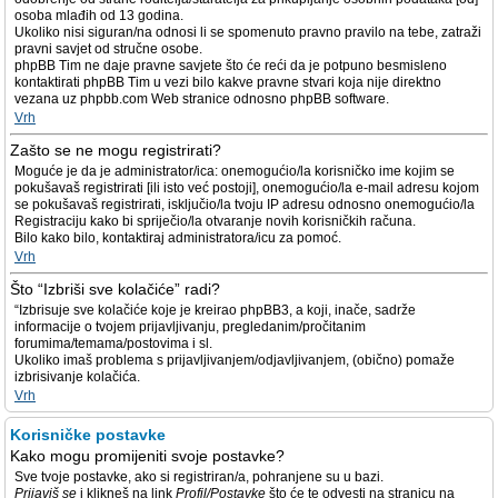
osoba mlađih od 13 godina.
Ukoliko nisi siguran/na odnosi li se spomenuto pravno pravilo na tebe, zatraži
pravni savjet od stručne osobe.
phpBB Tim ne daje pravne savjete što će reći da je potpuno besmisleno
kontaktirati phpBB Tim u vezi bilo kakve pravne stvari koja nije direktno
vezana uz phpbb.com Web stranice odnosno phpBB software.
Vrh
Zašto se ne mogu registrirati?
Moguće je da je administrator/ica: onemogućio/la korisničko ime kojim se
pokušavaš registrirati [ili isto već postoji], onemogućio/la e-mail adresu kojom
se pokušavaš registrirati, isključio/la tvoju IP adresu odnosno onemogućio/la
Registraciju kako bi spriječio/la otvaranje novih korisničkih računa.
Bilo kako bilo, kontaktiraj administratora/icu za pomoć.
Vrh
Što “Izbriši sve kolačiće” radi?
“Izbrisuje sve kolačiće koje je kreirao phpBB3, a koji, inače, sadrže
informacije o tvojem prijavljivanju, pregledanim/pročitanim
forumima/temama/postovima i sl.
Ukoliko imaš problema s prijavljivanjem/odjavljivanjem, (obično) pomaže
izbrisivanje kolačića.
Vrh
Korisničke postavke
Kako mogu promijeniti svoje postavke?
Sve tvoje postavke, ako si registriran/a, pohranjene su u bazi.
Prijaviš se
i klikneš na link
Profil/Postavke
što će te odvesti na stranicu na