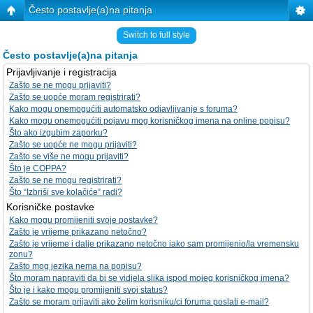
Često postavlje(a)na pitanja
Switch to full style
Često postavlje(a)na pitanja
Prijavljivanje i registracija
Zašto se ne mogu prijaviti?
Zašto se uopće moram registrirati?
Kako mogu onemogućiti automatsko odjavljivanje s foruma?
Kako mogu onemogućiti pojavu mog korisničkog imena na online popisu?
Što ako izgubim zaporku?
Zašto se uopće ne mogu prijaviti?
Zašto se više ne mogu prijaviti?
Što je COPPA?
Zašto se ne mogu registrirati?
Što “Izbriši sve kolačiće” radi?
Korisničke postavke
Kako mogu promijeniti svoje postavke?
Zašto je vrijeme prikazano netočno?
Zašto je vrijeme i dalje prikazano netočno iako sam promijenio/la vremensku
zonu?
Zašto mog jezika nema na popisu?
Što moram napraviti da bi se vidjela slika ispod mojeg korisničkog imena?
Što je i kako mogu promijeniti svoj status?
Zašto se moram prijaviti ako želim korisniku/ci foruma poslati e-mail?