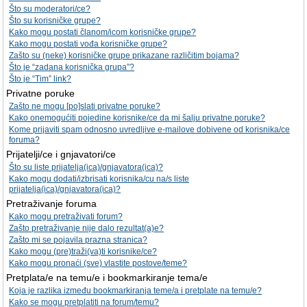
Što su moderatori/ce?
Što su korisničke grupe?
Kako mogu postati članom/icom korisničke grupe?
Kako mogu postati vođa korisničke grupe?
Zašto su (neke) korisničke grupe prikazane različitim bojama?
Što je “zadana korisnička grupa”?
Što je “Tim” link?
Privatne poruke
Zašto ne mogu [po]slati privatne poruke?
Kako onemogućiti pojedine korisnike/ce da mi šalju privatne poruke?
Kome prijaviti spam odnosno uvredljive e-mailove dobivene od korisnika/ce
foruma?
Prijatelji/ce i gnjavatori/ce
Što su liste prijatelja(ica)/gnjavatora(ica)?
Kako mogu dodati/izbrisati korisnika/cu na/s liste
prijatelja(ica)/gnjavatora(ica)?
Pretraživanje foruma
Kako mogu pretraživati forum?
Zašto pretraživanje nije dalo rezultat(a)e?
Zašto mi se pojavila prazna stranica?
Kako mogu (pre)traži(va)ti korisnike/ce?
Kako mogu pronaći (sve) vlastite postove/teme?
Pretplata/e na temu/e i bookmarkiranje tema/e
Koja je razlika između bookmarkiranja teme/a i pretplate na temu/e?
Kako se mogu pretplatiti na forum/temu?