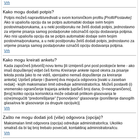
Vrh
Kako mogu dodati potpis?
Potpis možeš napraviti/uređivati u svom korisničkom profilu
[Profil/Postavke]
.
Ako si upalio/la opciju da se potpis automatski dodaje svim tvojim
postovima/porukama, a u neki post/poruku ne želiš dodati potpis, jednostavno
za vrijeme pisanja samog posta/poruke odoznačiš opciju dodavanja potpisa.
Ako nisi upalio/la opciju da se potpis automatski dodaje svim tvojim
postovima/porukama, a u neki post/poruku želiš dodati potpis, jednostavno za
vrijeme pisanja samog posta/poruke označiš opciju dodavanja potpisa.
Vrh
Kako mogu kreirati anketu?
Kada započneš [otvoriš] novu temu [ili izmijeniš prvi post postojeće teme - ako
imaš dopuštenje] vidjet ćeš formu
Kreiranje ankete
ispod okvira za pisanje
teksta posta [ako to ne vidiš, vjerojatno nemaš dopuštenje za kreiranje
anketa]. Upišeš pitanje i [barem] dva moguća odgovora [svaki u zaseban
redak] - kojih maksimalan limit određuje administrator/ica. Možeš postaviti (i)
vremensko ograničenje trajanja ankete [upišeš broj dana; 0=neograničeno],
[broj] koliko opcija korisnik/ca može odabrati prilikom glasovanja te
o(ne)mogućiti “predomišljanje” [“ponovljeno” glasovanje (poništenje danog/ih
glasa/ova te glasovanje za drugu/e opciju/e)].
Vrh
Zašto ne mogu dodati još (više) odgovora (opcija)?
Maksimalan limit odgovora (opcija) određuje administrator/ica. Ukoliko
smatraš da bi taj broj trebalo povećati, kontaktiraj administratora/icu.
Vrh