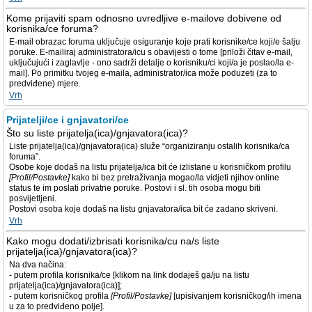
Kome prijaviti spam odnosno uvredljive e-mailove dobivene od
korisnika/ce foruma?
E-mail obrazac foruma uključuje osiguranje koje prati korisnike/ce koji/e šalju
poruke. E-mailiraj administratora/icu s obavijesti o tome [priloži čitav e-mail,
uključujući i zaglavlje - ono sadrži detalje o korisniku/ci koji/a je poslao/la e-
mail]. Po primitku tvojeg e-maila, administrator/ica može poduzeti (za to
predviđene) mjere.
Vrh
Prijatelji/ce i gnjavatori/ce
Što su liste prijatelja(ica)/gnjavatora(ica)?
Liste prijatelja(ica)/gnjavatora(ica) služe “organiziranju ostalih korisnika/ca
foruma”.
Osobe koje dodaš na listu prijatelja/ica bit će izlistane u korisničkom profilu
[Profil/Postavke]
kako bi bez pretraživanja mogao/la vidjeti njihov online
status te im poslati privatne poruke. Postovi i sl. tih osoba mogu biti
posvijetljeni.
Postovi osoba koje dodaš na listu gnjavatora/ica bit će zadano skriveni.
Vrh
Kako mogu dodati/izbrisati korisnika/cu na/s liste
prijatelja(ica)/gnjavatora(ica)?
Na dva načina:
- putem profila korisnika/ce [klikom na link dodaješ ga/ju na listu
prijatelja(ica)/gnjavatora(ica)];
- putem korisničkog profila
[Profil/Postavke]
[upisivanjem korisničkog/ih imena
u za to predviđeno polje].