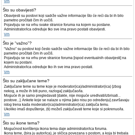
Vrh
Što su obavijesti?
Obavijesti su postovi koji sadrže važne informacije što će reći da bi ih bilo
pametno pročitati čim ih uočiš.
Pojavljuju se na vrhu svake stranice foruma na kojem su postane.
Administrator/ica određuje tko sve ima pravo postati obavijesti.
Vrh
Što je “važno”?
“Važno” su postovi koji često sadrže važne informacije što će reći da bi ih bilo
pametno pročitati čim ih uočiš.
Pojavljuju se na vrhu prve stranice foruma [ispod eventualnih obavijesti] na
kojem su postani.
Administrator/ica određuje tko ih sve ima pravo postati.
Vrh
Što su zaključane teme?
Zaključane teme su teme koje je moderator(ica)/administrator(ica) [zbog
nekog, a može ih biti puno, razloga] zaključao/la.
Moguće ih je samo pregledavati [dakle, nije moguće uređivati/izbrisati...
postove...]. Ankete koje se nalaze u njima [ako nisu po određenju] završavaju
istog trena kada moderator(ica)/administrator(ica) zaključa temu.
Ukoliko imaš dopuštenje, (ti) možeš zaključavati teme koje si pokrenuo/la.
Vrh
Što su ikone tema?
Mogućnost korištenja ikona tema daje administrator/ica foruma.
Ikona teme, (bira ju autor/ica), je sličica povezana s postom, a koja bi trebala