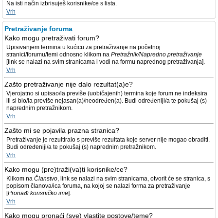
Na isti način izbrisuješ korisnike/ce s lista.
Vrh
Pretraživanje foruma
Kako mogu pretraživati forum?
Upisivanjem termina u kućicu za pretraživanje na početnoj
stranici/forumu/temi odnosno klikom na
Pretražnik/Napredno pretraživanje
[link se nalazi na svim stranicama i vodi na formu naprednog pretraživanja].
Vrh
Zašto pretraživanje nije dalo rezultat(a)e?
Vjerojatno si upisao/la previše (uobičajenih) termina koje forum ne indeksira
ili si bio/la previše nejasan(a)/neodređen(a). Budi određeniji/a te pokušaj (s)
naprednim pretražnikom.
Vrh
Zašto mi se pojavila prazna stranica?
Pretraživanje je rezultiralo s previše rezultata koje server nije mogao obraditi.
Budi određeniji/a te pokušaj (s) naprednim pretražnikom.
Vrh
Kako mogu (pre)traži(va)ti korisnike/ce?
Klikom na
Članstvo
, link se nalazi na svim stranicama, otvorit će se stranica, s
popisom članova/ica foruma, na kojoj se nalazi forma za pretraživanje
[
Pronađi korisničko ime
].
Vrh
Kako mogu pronaći (sve) vlastite postove/teme?