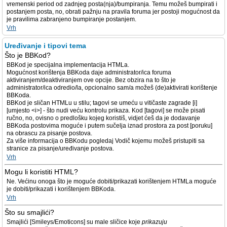
vremenski period od zadnjeg posta(nja)/bumpiranja. Temu možeš bumpirati i
postanjem posta, no, obrati pažnju na pravila foruma jer postoji mogućnost da
je pravilima zabranjeno bumpiranje postanjem.
Vrh
Uređivanje i tipovi tema
Što je BBKod?
BBKod je specijalna implementacija HTMLa.
Mogućnost korištenja BBKoda daje administrator/ica foruma
aktiviranjem/deaktiviranjem ove opcije. Bez obzira na to što je
administrator/ica odredio/la, opcionalno sam/a možeš (de)aktivirati korištenje
BBKoda.
BBKod je sličan HTMLu u stilu; tagovi se umeću u vitičaste zagrade [i]
[umjesto <i>] - što nudi veću kontrolu prikaza. Kod [tagovi] se može pisati
ručno, no, ovisno o predlošku kojeg koristiš, vidjet ćeš da je dodavanje
BBKoda postovima moguće i putem sučelja iznad prostora za post [poruku]
na obrascu za pisanje postova.
Za više informacija o BBKodu pogledaj Vodič kojemu možeš pristupiti sa
stranice za pisanje/uređivanje postova.
Vrh
Mogu li koristiti HTML?
Ne. Većinu onoga što je moguće dobiti/prikazati korištenjem HTMLa moguće
je dobiti/prikazati i korištenjem BBKoda.
Vrh
Što su smajlići?
Smajlići [Smileys/Emoticons] su male sličice koje
prikazuju