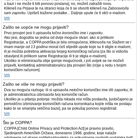
u bazi i ne može ti biti ponovo poslana], no, možeš zatražiti novu.
Klikneš na
Prijava
te na stranici koja će ti se otvoriti klikneš na
Zaboravio/la
sam zaporku
. Upišeš tražene podatke... Daljnje upute će ti stići e-mailom.
Vrh
Zašto se uopće ne mogu prijaviti?
Prvo provjeri jesi li upisao/la točno
korisničko ime
i
zaporku
.
Ako jesi, dogodila se jedna od dvije moguće stvari: ako si prilikom
Registracije, a COPPA podrška je bila omogućena, kliknuo/la na
Slažem se i
imam manje od 13 godina
morat ćeš slijediti upute koje su ti stigle e-mailom;
ili je možda potrebna aktivacija tvojeg korisničkog računa [za što si vidio/la
obavijest ili prilikom same Registracije ili ti je stigla e-mailom].
Ukoliko si eliminirao/la obje gornje mogućnosti, i još uvijek se ne možeš
prijaviti, kontaktiraj administratora/icu [da provjeri što (ni)je u redu s tvojim
korisničkim računom].
Vrh
Zašto se više ne mogu prijaviti?
Dva su moguća razloga: ili si upisao/la
netočno
korisničko ime i/ili zaporku; ili
je administrator/ica
izbrisao/la
tvoj korisnički račun.
Ukoliko je u pitanju potonje: možda nikada nisi ništa postao/la, [uobičajeno je
periodično izbrisivanje korisničkih računa korisnika/ca koji/e ništa ne postaju
kako bi se smanjila veličina baze], pa se pokušaj ponovo registrirati.
Vrh
Što je COPPA?
COPPA [Child Online Privacy and Protection Act] je pravno pravilo,
Sjedinjenih Američkih Država, doneseno 1998. godine, koje nalaže
odobrenje od strane roditelja/staratelja za prikupljanje osobnih podataka [od]