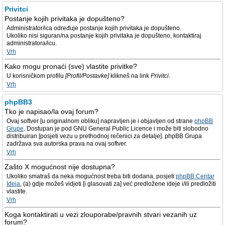
Privitci
Postanje kojih privitaka je dopušteno?
Administrator/ica određuje postanje kojih privitaka je dopušteno.
Ukoliko nisi siguran/na postanje kojih privitaka je dopušteno, kontaktiraj
administratora/icu.
Vrh
Kako mogu pronaći (sve) vlastite privitke?
U korisničkom profilu
[Profil/Postavke]
klikneš na link
Privitci
.
Vrh
phpBB3
Tko je napisao/la ovaj forum?
Ovaj softver [u originalnom obliku] napravljen je i objavljen od strane
phpBB
Grupe
. Dostupan je pod GNU General Public Licence i može biti slobodno
distribuiran [posjeti vezu u prethodnoj rečenici za detalje]. phpBB Grupa
zadržava sva autorska prava na ovaj softver.
Vrh
Zašto X mogućnost nije dostupna?
Ukoliko smatraš da neka mogućnost treba biti dodana, posjeti
phpBB Centar
Ideja
, (a) gdje možeš vidjeti [i glasovati za] već predložene ideje i/ili predložiti
vlastite.
Vrh
Koga kontaktirati u vezi zlouporabe/pravnih stvari vezanih uz
forum?