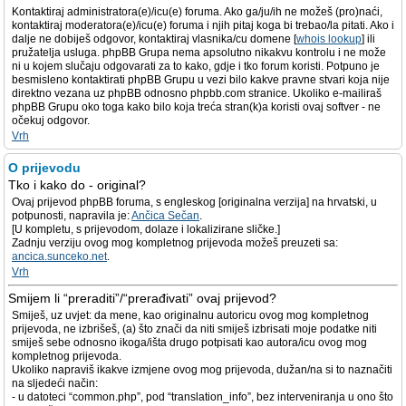
Kontaktiraj administratora(e)/icu(e) foruma. Ako ga/ju/ih ne možeš (pro)naći,
kontaktiraj moderatora(e)/icu(e) foruma i njih pitaj koga bi trebao/la pitati. Ako i
dalje ne dobiješ odgovor, kontaktiraj vlasnika/cu domene [
whois lookup
] ili
pružatelja usluga. phpBB Grupa nema apsolutno nikakvu kontrolu i ne može
ni u kojem slučaju odgovarati za to kako, gdje i tko forum koristi. Potpuno je
besmisleno kontaktirati phpBB Grupu u vezi bilo kakve pravne stvari koja nije
direktno vezana uz phpBB odnosno phpbb.com stranice. Ukoliko e-mailiraš
phpBB Grupu oko toga kako bilo koja treća stran(k)a koristi ovaj softver - ne
očekuj odgovor.
Vrh
O prijevodu
Tko i kako do - original?
Ovaj prijevod phpBB foruma, s engleskog [originalna verzija] na hrvatski, u
potpunosti, napravila je:
Ančica Sečan
.
[U kompletu, s prijevodom, dolaze i lokalizirane sličke.]
Zadnju verziju ovog mog kompletnog prijevoda možeš preuzeti sa:
ancica.sunceko.net
.
Vrh
Smijem li “preraditi”/“prerađivati” ovaj prijevod?
Smiješ, uz uvjet: da mene, kao originalnu autoricu ovog mog kompletnog
prijevoda, ne izbrišeš, (a) što znači da niti smiješ izbrisati moje podatke niti
smiješ sebe odnosno ikoga/išta drugo potpisati kao autora/icu ovog mog
kompletnog prijevoda.
Ukoliko napraviš ikakve izmjene ovog mog prijevoda, dužan/na si to naznačiti
na sljedeći način:
- u datoteci “common.php”, pod “translation_info”, bez interveniranja u ono što