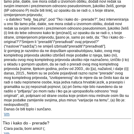
tamo piše, dakle, sve mora ostati u izvornom obliku, dodati novi redak sa
svojim imenom i prezimenom odnosno pseudonimom, [ukoliko želiš, gornje
(IiP odnosno P) može biti link], uz opasku da se radi o, s tvoje strane,
izmijenjenom prijevodu;
- u datoteci “help_faq.php”, pod “Tko i kako do - prerade?”, bez interveniranja
u ono što tamo piše, dakle, sve mora ostati u izvornom obliku, dodati novi
redak sa svojim imenom i prezimenom odnosno pseudonimom, [ukoliko želiš
(i) link do tebe odnosno kako te (pro)naći], uz opasku da se radi o, s tvoje
strane, izmijenjenom prijevodu, [jasno je, samo po sebi, da: “Tko i kako do -
original?”/“Smijem li “preraditi”/“prerađivati” ovaj prijevod?”
(“naslove”/“sadržaj”) ne smiješ izbrisati/“preraditi”/“prerađivati”].
Iz gornjeg je razvidno da ne dopuštam uporabu/objavu, kako, ovog mog
kompletnog prijevoda ukoliko izbrišeš moje podatke iz njega, tako (ni),
preradu ovog mog kompletnog prijevoda ukoliko nije naznačeno, izričito (i to)
u skladu s gornjom uputom, da se radi o preradi ovog mog kompletnog
prijevoda [naime, tijekom godina, počev od 2003., do [(a), nažalost, i dalje (i)]
danas, 2015., Netom su se počele pojavljivati razno razne “prerade” ovog
mog kompletnog prijevoda, “izvitoperenog” do te mjere da se činilo kao da se
radi o radu nepismene osobe, koja jedva natuca hrvatski jezik, a pravopis i
gramatika su joj nepoznati pojmovi, (a) pri čemu nije bilo navedeno da se
radilo o “prtljanju” po mom radu i tko ga je upropastio/la odnosno “moji
originali”, ali, potpisani od strane osoba koje prstom nisu mrdnule osim što su
moje podatke zamijenile svojima, plus minus “varijacije na temu”, (a) što je:
nedopustivo(!)].
Danas će biti toplo i sunčano.
Vrh
Tko i kako do - prerade?
Clara pacta, boni amici! (;
Vrh