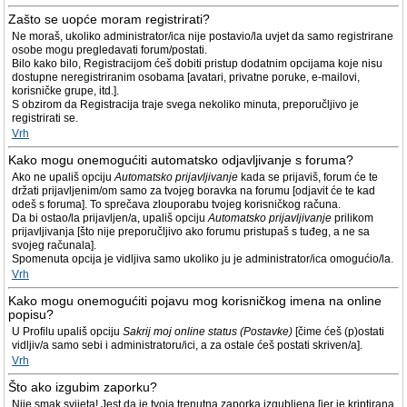
Zašto se uopće moram registrirati?
Ne moraš, ukoliko administrator/ica nije postavio/la uvjet da samo registrirane
osobe mogu pregledavati forum/postati.
Bilo kako bilo, Registracijom ćeš dobiti pristup dodatnim opcijama koje nisu
dostupne neregistriranim osobama [avatari, privatne poruke, e-mailovi,
korisničke grupe, itd.].
S obzirom da Registracija traje svega nekoliko minuta, preporučljivo je
registrirati se.
Vrh
Kako mogu onemogućiti automatsko odjavljivanje s foruma?
Ako ne upališ opciju
Automatsko prijavljivanje
kada se prijaviš, forum će te
držati prijavljenim/om samo za tvojeg boravka na forumu [odjavit će te kad
odeš s foruma]. To sprečava zlouporabu tvojeg korisničkog računa.
Da bi ostao/la prijavljen/a, upališ opciju
Automatsko prijavljivanje
prilikom
prijavljivanja [što nije preporučljivo ako forumu pristupaš s tuđeg, a ne sa
svojeg računala].
Spomenuta opcija je vidljiva samo ukoliko ju je administrator/ica omogućio/la.
Vrh
Kako mogu onemogućiti pojavu mog korisničkog imena na online
popisu?
U Profilu upališ opciju
Sakrij moj online status (Postavke)
[čime ćeš (p)ostati
vidljiv/a samo sebi i administratoru/ici, a za ostale ćeš postati skriven/a].
Vrh
Što ako izgubim zaporku?
Nije smak svijeta! Jest da je tvoja trenutna zaporka izgubljena [jer je kriptirana