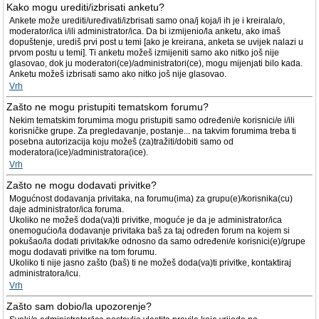
Kako mogu urediti/izbrisati anketu?
Ankete može urediti/uređivati/izbrisati samo ona/j koja/i ih je i kreirala/o,
moderator/ica i/ili administrator/ica. Da bi izmijenio/la anketu, ako imaš
dopuštenje, urediš prvi post u temi [ako je kreirana, anketa se uvijek nalazi u
prvom postu u temi]. Ti anketu možeš izmijeniti samo ako nitko još nije
glasovao, dok ju moderatori(ce)/administratori(ce), mogu mijenjati bilo kada.
Anketu možeš izbrisati samo ako nitko još nije glasovao.
Vrh
Zašto ne mogu pristupiti tematskom forumu?
Nekim tematskim forumima mogu pristupiti samo određeni/e korisnici/e i/ili
korisničke grupe. Za pregledavanje, postanje... na takvim forumima treba ti
posebna autorizacija koju možeš (za)tražiti/dobiti samo od
moderatora(ice)/administratora(ice).
Vrh
Zašto ne mogu dodavati privitke?
Mogućnost dodavanja privitaka, na forumu(ima) za grupu(e)/korisnika(cu)
daje administrator/ica foruma.
Ukoliko ne možeš doda(va)ti privitke, moguće je da je administrator/ica
onemogućio/la dodavanje privitaka baš za taj određen forum na kojem si
pokušao/la dodati privitak/ke odnosno da samo određeni/e korisnici(e)/grupe
mogu dodavati privitke na tom forumu.
Ukoliko ti nije jasno zašto (baš) ti ne možeš doda(va)ti privitke, kontaktiraj
administratora/icu.
Vrh
Zašto sam dobio/la upozorenje?