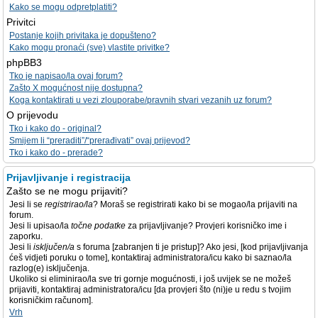
Kako se mogu odpretplatiti?
Privitci
Postanje kojih privitaka je dopušteno?
Kako mogu pronaći (sve) vlastite privitke?
phpBB3
Tko je napisao/la ovaj forum?
Zašto X mogućnost nije dostupna?
Koga kontaktirati u vezi zlouporabe/pravnih stvari vezanih uz forum?
O prijevodu
Tko i kako do - original?
Smijem li “preraditi”/“prerađivati” ovaj prijevod?
Tko i kako do - prerade?
Prijavljivanje i registracija
Zašto se ne mogu prijaviti?
Jesi li se
registrirao/la
? Moraš se registrirati kako bi se mogao/la prijaviti na
forum.
Jesi li upisao/la
točne podatke
za prijavljivanje? Provjeri korisničko ime i
zaporku.
Jesi li
isključen/a
s foruma [zabranjen ti je pristup]? Ako jesi, [kod prijavljivanja
ćeš vidjeti poruku o tome], kontaktiraj administratora/icu kako bi saznao/la
razlog(e) isključenja.
Ukoliko si eliminirao/la sve tri gornje mogućnosti, i još uvijek se ne možeš
prijaviti, kontaktiraj administratora/icu [da provjeri što (ni)je u redu s tvojim
korisničkim računom].
Vrh