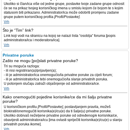
Ukoliko si član/ica više od jedne grupe, postavke tvoje zadane grupe odnosit
će se na prikaz tvojeg korisničkog imena u smislu kojom će bojom te s kojim
statusom biti prikazano. Administrator/ica može odobriti promjenu zadane
grupe putem korisničkog profila
[Profil/Postavke]
.
Vrh
Što je “Tim” link?
Link koji vodi na stranicu na kojoj se nalazi lista “osoblja” foruma [popis
administratora/ica i moderatora/ica].
Vrh
Privatne poruke
Zašto ne mogu [po]slati privatne poruke?
Tri su moguća razloga:
- ili nisi registriran(a)/prijavljen(a);
- ili je administrator/ica onemogućio/la privatne poruke za cijeli forum;
- ili je administrator/ica tebi onemogućio/la slanje privatnih poruka.
U potonjem slučaju zatraži objašnjenje od administratora/ice.
Vrh
Kako onemogućiti pojedine korisnike/ce da mi šalju privatne
poruke?
U korisničkom profilu
[Profil/Postavke]
, postavljanjem pravila, možeš
blokirati/onemogućiti korisnika(e)/cu(e) da ti šalje(u) privatne poruke.
Ukoliko dobivaš neželjene privatne poruke od određenog/e korisnika/ce,
obavijesti administratora/icu [ima ovlasti spriječiti korisnika(e)/cu(e) u slanju
privatnih poruka ikome].
Vrh