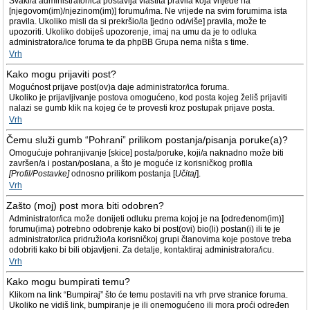
Svaki/a administrator/ica postavlja vlastita pravila koja vrijede na
[njegovom(im)/njezinom(im)] forumu/ima. Ne vrijede na svim forumima ista
pravila. Ukoliko misli da si prekršio/la [jedno od/više] pravila, može te
upozoriti. Ukoliko dobiješ upozorenje, imaj na umu da je to odluka
administratora/ice foruma te da phpBB Grupa nema ništa s time.
Vrh
Kako mogu prijaviti post?
Mogućnost prijave post(ov)a daje administrator/ica foruma.
Ukoliko je prijavljivanje postova omogućeno, kod posta kojeg želiš prijaviti
nalazi se gumb klik na kojeg će te provesti kroz postupak prijave posta.
Vrh
Čemu služi gumb “Pohrani” prilikom postanja/pisanja poruke(a)?
Omogućuje pohranjivanje [skice] posta/poruke, koji/a naknadno može biti
završen/a i postan/poslana, a što je moguće iz korisničkog profila
[Profil/Postavke]
odnosno prilikom postanja [
Učitaj
].
Vrh
Zašto (moj) post mora biti odobren?
Administrator/ica može donijeti odluku prema kojoj je na [određenom(im)]
forumu(ima) potrebno odobrenje kako bi post(ovi) bio(li) postan(i) ili te je
administrator/ica pridružio/la korisničkoj grupi članovima koje postove treba
odobriti kako bi bili objavljeni. Za detalje, kontaktiraj administratora/icu.
Vrh
Kako mogu bumpirati temu?
Klikom na link “Bumpiraj” što će temu postaviti na vrh prve stranice foruma.
Ukoliko ne vidiš link, bumpiranje je ili onemogućeno ili mora proći određen