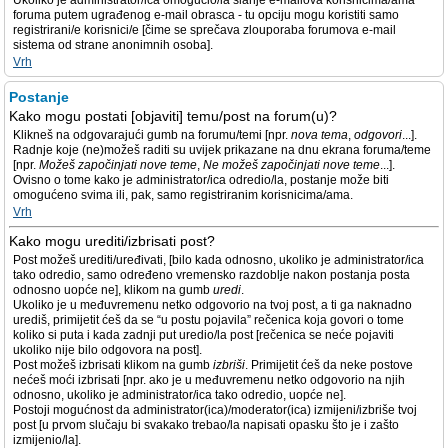
Ukoliko je administrator/ica omogućio/la slanje e-mailova korisnicima/ama
foruma putem ugrađenog e-mail obrasca - tu opciju mogu koristiti samo
registrirani/e korisnici/e [čime se sprečava zlouporaba forumova e-mail
sistema od strane anonimnih osoba].
Vrh
Postanje
Kako mogu postati [objaviti] temu/post na forum(u)?
Klikneš na odgovarajući gumb na forumu/temi [npr.
nova tema
,
odgovori
...].
Radnje koje (ne)možeš raditi su uvijek prikazane na dnu ekrana foruma/teme
[npr.
Možeš započinjati nove teme
,
Ne možeš započinjati nove teme
...].
Ovisno o tome kako je administrator/ica odredio/la, postanje može biti
omogućeno svima ili, pak, samo registriranim korisnicima/ama.
Vrh
Kako mogu urediti/izbrisati post?
Post možeš urediti/uređivati, [bilo kada odnosno, ukoliko je administrator/ica
tako odredio, samo određeno vremensko razdoblje nakon postanja posta
odnosno uopće ne], klikom na gumb
uredi
.
Ukoliko je u međuvremenu netko odgovorio na tvoj post, a ti ga naknadno
urediš, primijetit ćeš da se “u postu pojavila” rečenica koja govori o tome
koliko si puta i kada zadnji put uredio/la post [rečenica se neće pojaviti
ukoliko nije bilo odgovora na post].
Post možeš izbrisati klikom na gumb
izbriši
. Primijetit ćeš da neke postove
nećeš moći izbrisati [npr. ako je u međuvremenu netko odgovorio na njih
odnosno, ukoliko je administrator/ica tako odredio, uopće ne].
Postoji mogućnost da administrator(ica)/moderator(ica) izmijeni/izbriše tvoj
post [u prvom slučaju bi svakako trebao/la napisati opasku što je i zašto
izmijenio/la].