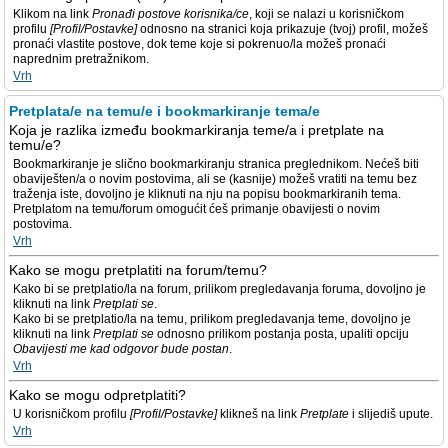
Klikom na link
Pronađi postove korisnika/ce
, koji se nalazi u korisničkom
profilu
[Profil/Postavke]
odnosno na stranici koja prikazuje (tvoj) profil, možeš
pronaći vlastite postove, dok teme koje si pokrenuo/la možeš pronaći
naprednim pretražnikom.
Vrh
Pretplata/e na temu/e i bookmarkiranje tema/e
Koja je razlika između bookmarkiranja teme/a i pretplate na
temu/e?
Bookmarkiranje je slično bookmarkiranju stranica preglednikom. Nećeš biti
obaviješten/a o novim postovima, ali se (kasnije) možeš vratiti na temu bez
traženja iste, dovoljno je kliknuti na nju na popisu bookmarkiranih tema.
Pretplatom na temu/forum omogućit ćeš primanje obavijesti o novim
postovima.
Vrh
Kako se mogu pretplatiti na forum/temu?
Kako bi se pretplatio/la na forum, prilikom pregledavanja foruma, dovoljno je
kliknuti na link
Pretplati se
.
Kako bi se pretplatio/la na temu, prilikom pregledavanja teme, dovoljno je
kliknuti na link
Pretplati se
odnosno prilikom postanja posta, upaliti opciju
Obavijesti me kad odgovor bude postan
.
Vrh
Kako se mogu odpretplatiti?
U korisničkom profilu
[Profil/Postavke]
klikneš na link
Pretplate
i slijediš upute.
Vrh