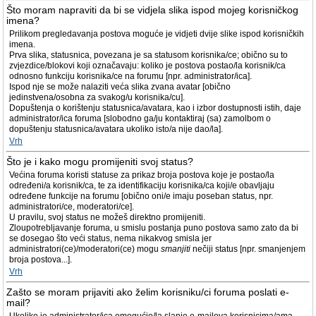
Što moram napraviti da bi se vidjela slika ispod mojeg korisničkog
imena?
Prilikom pregledavanja postova moguće je vidjeti dvije slike ispod korisničkih
imena.
Prva slika, statusnica, povezana je sa statusom korisnika/ce; obično su to
zvjezdice/blokovi koji označavaju: koliko je postova postao/la korisnik/ca
odnosno funkciju korisnika/ce na forumu [npr. administrator/ica].
Ispod nje se može nalaziti veća slika zvana avatar [obično
jedinstvena/osobna za svakog/u korisnika/cu].
Dopuštenja o korištenju statusnica/avatara, kao i izbor dostupnosti istih, daje
administrator/ica foruma [slobodno ga/ju kontaktiraj (sa) zamolbom o
dopuštenju statusnica/avatara ukoliko isto/a nije dao/la].
Vrh
Što je i kako mogu promijeniti svoj status?
Većina foruma koristi statuse za prikaz broja postova koje je postao/la
određeni/a korisnik/ca, te za identifikaciju korisnika/ca koji/e obavljaju
određene funkcije na forumu [obično oni/e imaju poseban status, npr.
administratori/ce, moderatori/ce].
U pravilu, svoj status ne možeš direktno promijeniti.
Zloupotrebljavanje foruma, u smislu postanja puno postova samo zato da bi
se dosegao što veći status, nema nikakvog smisla jer
administratori(ce)/moderatori(ce) mogu
smanjiti
nečiji status [npr. smanjenjem
broja postova...].
Vrh
Zašto se moram prijaviti ako želim korisniku/ci foruma poslati e-
mail?