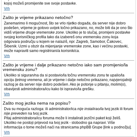
kojoj možeš promijenite sve svoje postavke.
Vrh
Zašto je vrijeme prikazano netočno?
Zanemarimo li mogućnost, što se vrlo rijetko događa, da server nije dobro
podešen, vrijeme je gotovo uvijek točno prikazano, no, može biti da je ono što
vidiš vrijeme
druge vremenske zone
. Ukoliko je to slučaj, promijeni postavke
svojeg korisničkog profila tako da izabereš onu vremensku zonu koja
odgovara području u kojem se nalaziš, npr. Zagreb, Samobor, Čakovec,
Šibenik. Uzmi u obzir da mijenjanje vremenske zone, kao i većinu postavki,
može napraviti samo registrirani/a korisnik/ca.
Vrh
Zašto je vrijeme i dalje prikazano netočno iako sam promijenio/la
vremensku zonu?
Ukoliko si siguran/na da si postavio/la točnu
vremensku zonu
te upalio/la
opciju
ljetnog vremena
, ali je vrijeme i dalje netočno prikazano, najvjerojatniji
razlog je da server nije dobro podešen. Ako je potonje u pitanju, molim(o),
obavijesti administratora/icu kako bi ispravio/la grešku.
Vrh
Zašto mog jezika nema na popisu?
Dva su moguća razloga: ili administrator/ica
nije instalirao/la
tvoj jezik ili forum
nije preveden
na tvoj jezik.
Pitaj administratora/icu foruma može li instalirati jezični paket koji želiš.
Ukoliko ne postoji prijevod na tvoj jezik - slobodno ga napravi. Više
informacija o tome možeš naći na stranicama phpBB Grupe [link u podnožju].
Vrh