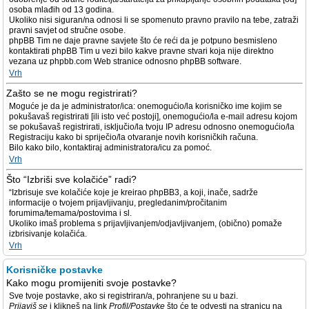
osoba mlađih od 13 godina.
Ukoliko nisi siguran/na odnosi li se spomenuto pravno pravilo na tebe, zatraži
pravni savjet od stručne osobe.
phpBB Tim ne daje pravne savjete što će reći da je potpuno besmisleno
kontaktirati phpBB Tim u vezi bilo kakve pravne stvari koja nije direktno
vezana uz phpbb.com Web stranice odnosno phpBB software.
Vrh
Zašto se ne mogu registrirati?
Moguće je da je administrator/ica: onemogućio/la korisničko ime kojim se
pokušavaš registrirati [ili isto već postoji], onemogućio/la e-mail adresu kojom
se pokušavaš registrirati, isključio/la tvoju IP adresu odnosno onemogućio/la
Registraciju kako bi spriječio/la otvaranje novih korisničkih računa.
Bilo kako bilo, kontaktiraj administratora/icu za pomoć.
Vrh
Što “Izbriši sve kolačiće” radi?
“Izbrisuje sve kolačiće koje je kreirao phpBB3, a koji, inače, sadrže
informacije o tvojem prijavljivanju, pregledanim/pročitanim
forumima/temama/postovima i sl.
Ukoliko imaš problema s prijavljivanjem/odjavljivanjem, (obično) pomaže
izbrisivanje kolačića.
Vrh
Korisničke postavke
Kako mogu promijeniti svoje postavke?
Sve tvoje postavke, ako si registriran/a, pohranjene su u bazi.
Prijaviš se
i klikneš na link
Profil/Postavke
što će te odvesti na stranicu na