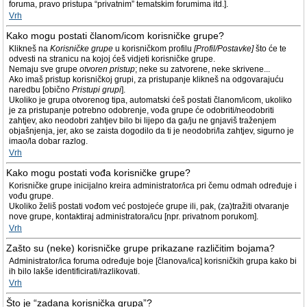
foruma, pravo pristupa “privatnim” tematskim forumima itd.].
Vrh
Kako mogu postati članom/icom korisničke grupe?
Klikneš na
Korisničke grupe
u korisničkom profilu
[Profil/Postavke]
što će te
odvesti na stranicu na kojoj ćeš vidjeti korisničke grupe.
Nemaju sve grupe
otvoren pristup
; neke su zatvorene, neke skrivene...
Ako imaš pristup korisničkoj grupi, za pristupanje klikneš na odgovarajuću
naredbu [obično
Pristupi grupi
].
Ukoliko je grupa otvorenog tipa, automatski ćeš postati članom/icom, ukoliko
je za pristupanje potrebno odobrenje, vođa grupe će odobriti/neodobriti
zahtjev, ako neodobri zahtjev bilo bi lijepo da ga/ju ne gnjaviš traženjem
objašnjenja, jer, ako se zaista dogodilo da ti je neodobri/la zahtjev, sigurno je
imao/la dobar razlog.
Vrh
Kako mogu postati vođa korisničke grupe?
Korisničke grupe inicijalno kreira administrator/ica pri čemu odmah određuje i
vođu grupe.
Ukoliko želiš postati vođom već postojeće grupe ili, pak, (za)tražiti otvaranje
nove grupe, kontaktiraj administratora/icu [npr. privatnom porukom].
Vrh
Zašto su (neke) korisničke grupe prikazane različitim bojama?
Administrator/ica foruma određuje boje [članova/ica] korisničkih grupa kako bi
ih bilo lakše identificirati/razlikovati.
Vrh
Što je “zadana korisnička grupa”?