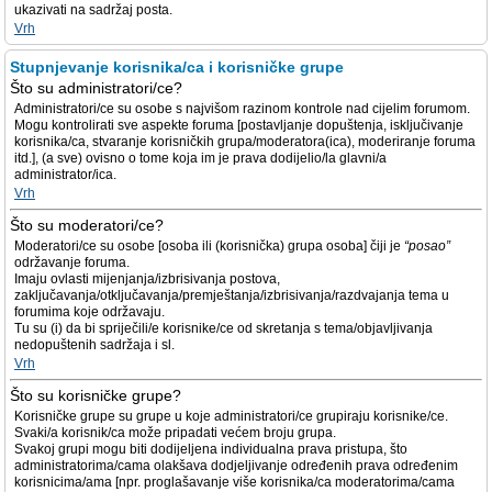
ukazivati na sadržaj posta.
Vrh
Stupnjevanje korisnika/ca i korisničke grupe
Što su administratori/ce?
Administratori/ce su osobe s najvišom razinom kontrole nad cijelim forumom.
Mogu kontrolirati sve aspekte foruma [postavljanje dopuštenja, isključivanje
korisnika/ca, stvaranje korisničkih grupa/moderatora(ica), moderiranje foruma
itd.], (a sve) ovisno o tome koja im je prava dodijelio/la glavni/a
administrator/ica.
Vrh
Što su moderatori/ce?
Moderatori/ce su osobe [osoba ili (korisnička) grupa osoba] čiji je
“posao”
održavanje foruma.
Imaju ovlasti mijenjanja/izbrisivanja postova,
zaključavanja/otključavanja/premještanja/izbrisivanja/razdvajanja tema u
forumima koje održavaju.
Tu su (i) da bi spriječili/e korisnike/ce od skretanja s tema/objavljivanja
nedopuštenih sadržaja i sl.
Vrh
Što su korisničke grupe?
Korisničke grupe su grupe u koje administratori/ce grupiraju korisnike/ce.
Svaki/a korisnik/ca može pripadati većem broju grupa.
Svakoj grupi mogu biti dodijeljena individualna prava pristupa, što
administratorima/cama olakšava dodjeljivanje određenih prava određenim
korisnicima/ama [npr. proglašavanje više korisnika/ca moderatorima/cama