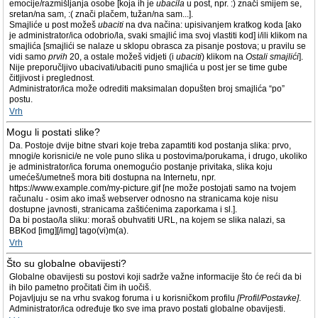
emocije/razmišljanja osobe [koja ih je
ubacila
u post, npr. :) znači smijem se,
sretan/na sam, :( znači plačem, tužan/na sam...].
Smajliće u post možeš
ubaciti
na dva načina: upisivanjem kratkog koda [ako
je administrator/ica odobrio/la, svaki smajlić ima svoj vlastiti kod] i/ili klikom na
smajlića [smajlići se nalaze u sklopu obrasca za pisanje postova; u pravilu se
vidi samo
prvih
20, a ostale možeš vidjeti (i
ubaciti
) klikom na
Ostali smajlići
].
Nije preporučljivo ubacivati/ubaciti puno smajlića u post jer se time gube
čitljivost i preglednost.
Administrator/ica može odrediti maksimalan dopušten broj smajlića “po”
postu.
Vrh
Mogu li postati slike?
Da. Postoje dvije bitne stvari koje treba zapamtiti kod postanja slika: prvo,
mnogi/e korisnici/e ne vole puno slika u postovima/porukama, i drugo, ukoliko
je administrator/ica foruma onemogućio postanje privitaka, slika koju
umećeš/umetneš mora biti dostupna na Internetu, npr.
https://www.example.com/my-picture.gif [ne može postojati samo na tvojem
računalu - osim ako imaš webserver odnosno na stranicama koje nisu
dostupne javnosti, stranicama zaštićenima zaporkama i sl.].
Da bi postao/la sliku: moraš obuhvatiti URL, na kojem se slika nalazi, sa
BBKod [img][/img] tago(vi)m(a).
Vrh
Što su globalne obavijesti?
Globalne obavijesti su postovi koji sadrže važne informacije što će reći da bi
ih bilo pametno pročitati čim ih uočiš.
Pojavljuju se na vrhu svakog foruma i u korisničkom profilu
[Profil/Postavke]
.
Administrator/ica određuje tko sve ima pravo postati globalne obavijesti.