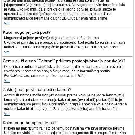
Svaki/a administrator/ica postavlja vlastita pravila koja vrijede na
[njegovom(im)/njezinom(im)] forumu/ima. Ne vrijede na svim forumima ista
pravila. Ukoliko misli da si prekršio/la [jedno od/više] pravila, može te
upozoriti. Ukoliko dobiješ upozorenje, imaj na umu da je to odluka
administratora/ice foruma te da phpBB Grupa nema ništa s time.
Vrh
Kako mogu prijaviti post?
Mogućnost prijave post(ov)a daje administrator/ica foruma.
Ukoliko je prijavljivanje postova omogućeno, kod posta kojeg želiš prijaviti
nalazi se gumb klik na kojeg će te provesti kroz postupak prijave posta.
Vrh
Čemu služi gumb “Pohrani” prilikom postanja/pisanja poruke(a)?
Omogućuje pohranjivanje [skice] posta/poruke, koji/a naknadno može biti
završen/a i postan/poslana, a što je moguće iz korisničkog profila
[Profil/Postavke]
odnosno prilikom postanja [
Učitaj
].
Vrh
Zašto (moj) post mora biti odobren?
Administrator/ica može donijeti odluku prema kojoj je na [određenom(im)]
forumu(ima) potrebno odobrenje kako bi post(ovi) bio(li) postan(i) ili te je
administrator/ica pridružio/la korisničkoj grupi članovima koje postove treba
odobriti kako bi bili objavljeni. Za detalje, kontaktiraj administratora/icu.
Vrh
Kako mogu bumpirati temu?
Klikom na link “Bumpiraj” što će temu postaviti na vrh prve stranice foruma.
Ukoliko ne vidiš link, bumpiranje je ili onemogućeno ili mora proći određen