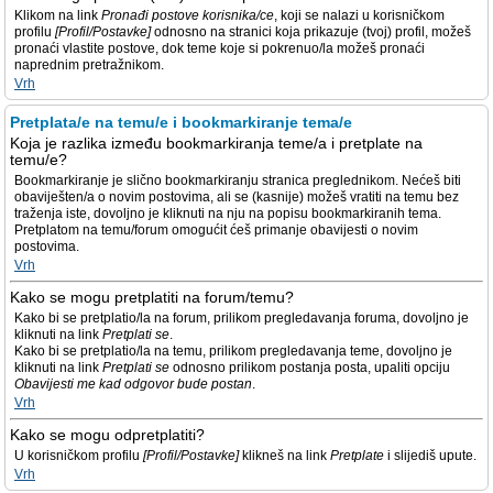
Klikom na link
Pronađi postove korisnika/ce
, koji se nalazi u korisničkom
profilu
[Profil/Postavke]
odnosno na stranici koja prikazuje (tvoj) profil, možeš
pronaći vlastite postove, dok teme koje si pokrenuo/la možeš pronaći
naprednim pretražnikom.
Vrh
Pretplata/e na temu/e i bookmarkiranje tema/e
Koja je razlika između bookmarkiranja teme/a i pretplate na
temu/e?
Bookmarkiranje je slično bookmarkiranju stranica preglednikom. Nećeš biti
obaviješten/a o novim postovima, ali se (kasnije) možeš vratiti na temu bez
traženja iste, dovoljno je kliknuti na nju na popisu bookmarkiranih tema.
Pretplatom na temu/forum omogućit ćeš primanje obavijesti o novim
postovima.
Vrh
Kako se mogu pretplatiti na forum/temu?
Kako bi se pretplatio/la na forum, prilikom pregledavanja foruma, dovoljno je
kliknuti na link
Pretplati se
.
Kako bi se pretplatio/la na temu, prilikom pregledavanja teme, dovoljno je
kliknuti na link
Pretplati se
odnosno prilikom postanja posta, upaliti opciju
Obavijesti me kad odgovor bude postan
.
Vrh
Kako se mogu odpretplatiti?
U korisničkom profilu
[Profil/Postavke]
klikneš na link
Pretplate
i slijediš upute.
Vrh