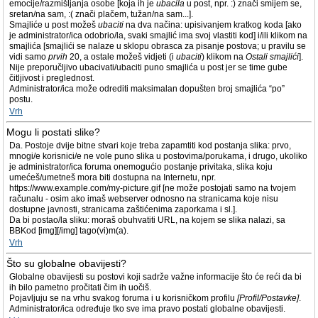
emocije/razmišljanja osobe [koja ih je
ubacila
u post, npr. :) znači smijem se,
sretan/na sam, :( znači plačem, tužan/na sam...].
Smajliće u post možeš
ubaciti
na dva načina: upisivanjem kratkog koda [ako
je administrator/ica odobrio/la, svaki smajlić ima svoj vlastiti kod] i/ili klikom na
smajlića [smajlići se nalaze u sklopu obrasca za pisanje postova; u pravilu se
vidi samo
prvih
20, a ostale možeš vidjeti (i
ubaciti
) klikom na
Ostali smajlići
].
Nije preporučljivo ubacivati/ubaciti puno smajlića u post jer se time gube
čitljivost i preglednost.
Administrator/ica može odrediti maksimalan dopušten broj smajlića “po”
postu.
Vrh
Mogu li postati slike?
Da. Postoje dvije bitne stvari koje treba zapamtiti kod postanja slika: prvo,
mnogi/e korisnici/e ne vole puno slika u postovima/porukama, i drugo, ukoliko
je administrator/ica foruma onemogućio postanje privitaka, slika koju
umećeš/umetneš mora biti dostupna na Internetu, npr.
https://www.example.com/my-picture.gif [ne može postojati samo na tvojem
računalu - osim ako imaš webserver odnosno na stranicama koje nisu
dostupne javnosti, stranicama zaštićenima zaporkama i sl.].
Da bi postao/la sliku: moraš obuhvatiti URL, na kojem se slika nalazi, sa
BBKod [img][/img] tago(vi)m(a).
Vrh
Što su globalne obavijesti?
Globalne obavijesti su postovi koji sadrže važne informacije što će reći da bi
ih bilo pametno pročitati čim ih uočiš.
Pojavljuju se na vrhu svakog foruma i u korisničkom profilu
[Profil/Postavke]
.
Administrator/ica određuje tko sve ima pravo postati globalne obavijesti.