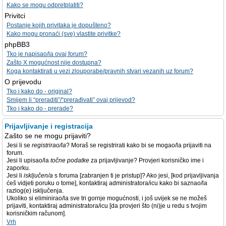
Kako se mogu odpretplatiti?
Privitci
Postanje kojih privitaka je dopušteno?
Kako mogu pronaći (sve) vlastite privitke?
phpBB3
Tko je napisao/la ovaj forum?
Zašto X mogućnost nije dostupna?
Koga kontaktirati u vezi zlouporabe/pravnih stvari vezanih uz forum?
O prijevodu
Tko i kako do - original?
Smijem li “preraditi”/“prerađivati” ovaj prijevod?
Tko i kako do - prerade?
Prijavljivanje i registracija
Zašto se ne mogu prijaviti?
Jesi li se
registrirao/la
? Moraš se registrirati kako bi se mogao/la prijaviti na
forum.
Jesi li upisao/la
točne podatke
za prijavljivanje? Provjeri korisničko ime i
zaporku.
Jesi li
isključen/a
s foruma [zabranjen ti je pristup]? Ako jesi, [kod prijavljivanja
ćeš vidjeti poruku o tome], kontaktiraj administratora/icu kako bi saznao/la
razlog(e) isključenja.
Ukoliko si eliminirao/la sve tri gornje mogućnosti, i još uvijek se ne možeš
prijaviti, kontaktiraj administratora/icu [da provjeri što (ni)je u redu s tvojim
korisničkim računom].
Vrh