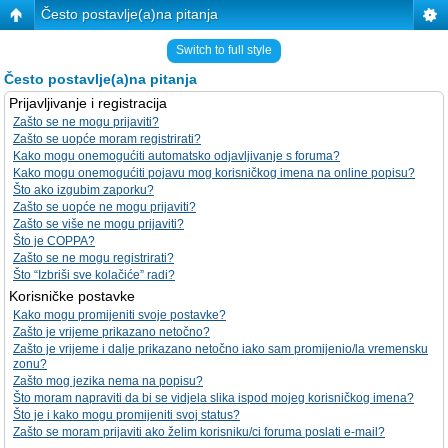
Često postavlje(a)na pitanja
Switch to full style
Često postavlje(a)na pitanja
Prijavljivanje i registracija
Zašto se ne mogu prijaviti?
Zašto se uopće moram registrirati?
Kako mogu onemogućiti automatsko odjavljivanje s foruma?
Kako mogu onemogućiti pojavu mog korisničkog imena na online popisu?
Što ako izgubim zaporku?
Zašto se uopće ne mogu prijaviti?
Zašto se više ne mogu prijaviti?
Što je COPPA?
Zašto se ne mogu registrirati?
Što “Izbriši sve kolačiće” radi?
Korisničke postavke
Kako mogu promijeniti svoje postavke?
Zašto je vrijeme prikazano netočno?
Zašto je vrijeme i dalje prikazano netočno iako sam promijenio/la vremensku
zonu?
Zašto mog jezika nema na popisu?
Što moram napraviti da bi se vidjela slika ispod mojeg korisničkog imena?
Što je i kako mogu promijeniti svoj status?
Zašto se moram prijaviti ako želim korisniku/ci foruma poslati e-mail?