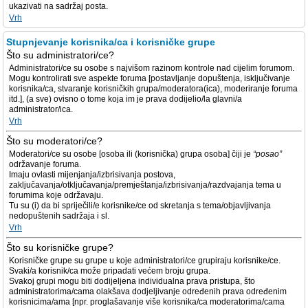
ukazivati na sadržaj posta.
Vrh
Stupnjevanje korisnika/ca i korisničke grupe
Što su administratori/ce?
Administratori/ce su osobe s najvišom razinom kontrole nad cijelim forumom.
Mogu kontrolirati sve aspekte foruma [postavljanje dopuštenja, isključivanje
korisnika/ca, stvaranje korisničkih grupa/moderatora(ica), moderiranje foruma
itd.], (a sve) ovisno o tome koja im je prava dodijelio/la glavni/a
administrator/ica.
Vrh
Što su moderatori/ce?
Moderatori/ce su osobe [osoba ili (korisnička) grupa osoba] čiji je
“posao”
održavanje foruma.
Imaju ovlasti mijenjanja/izbrisivanja postova,
zaključavanja/otključavanja/premještanja/izbrisivanja/razdvajanja tema u
forumima koje održavaju.
Tu su (i) da bi spriječili/e korisnike/ce od skretanja s tema/objavljivanja
nedopuštenih sadržaja i sl.
Vrh
Što su korisničke grupe?
Korisničke grupe su grupe u koje administratori/ce grupiraju korisnike/ce.
Svaki/a korisnik/ca može pripadati većem broju grupa.
Svakoj grupi mogu biti dodijeljena individualna prava pristupa, što
administratorima/cama olakšava dodjeljivanje određenih prava određenim
korisnicima/ama [npr. proglašavanje više korisnika/ca moderatorima/cama