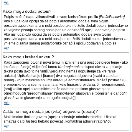
Vrh
Kako mogu dodati potpis?
Potpis možeš napraviti/uređivati u svom korisničkom profilu
[Profil/Postavke]
.
Ako si upalio/la opciju da se potpis automatski dodaje svim tvojim
postovima/porukama, a u neki post/poruku ne želiš dodati potpis, jednostavno
za vrijeme pisanja samog posta/poruke odoznačiš opciju dodavanja potpisa.
Ako nisi upalio/la opciju da se potpis automatski dodaje svim tvojim
postovima/porukama, a u neki post/poruku želiš dodati potpis, jednostavno za
vrijeme pisanja samog posta/poruke označiš opciju dodavanja potpisa.
Vrh
Kako mogu kreirati anketu?
Kada započneš [otvoriš] novu temu [ili izmijeniš prvi post postojeće teme - ako
imaš dopuštenje] vidjet ćeš formu
Kreiranje ankete
ispod okvira za pisanje
teksta posta [ako to ne vidiš, vjerojatno nemaš dopuštenje za kreiranje
anketa]. Upišeš pitanje i [barem] dva moguća odgovora [svaki u zaseban
redak] - kojih maksimalan limit određuje administrator/ica. Možeš postaviti (i)
vremensko ograničenje trajanja ankete [upišeš broj dana; 0=neograničeno],
[broj] koliko opcija korisnik/ca može odabrati prilikom glasovanja te
o(ne)mogućiti “predomišljanje” [“ponovljeno” glasovanje (poništenje danog/ih
glasa/ova te glasovanje za drugu/e opciju/e)].
Vrh
Zašto ne mogu dodati još (više) odgovora (opcija)?
Maksimalan limit odgovora (opcija) određuje administrator/ica. Ukoliko
smatraš da bi taj broj trebalo povećati, kontaktiraj administratora/icu.
Vrh