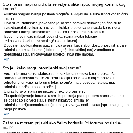
Što moram napraviti da bi se vidjela slika ispod mojeg korisničkog
imena?
Prilikom pregledavanja postova moguće je vidjeti dvije slike ispod korisničkih
imena.
Prva slika, statusnica, povezana je sa statusom korisnika/ce; obično su to
zvjezdice/blokovi koji označavaju: koliko je postova postao/la korisnik/ca
odnosno funkciju korisnika/ce na forumu [npr. administrator/ica].
Ispod nje se može nalaziti veća slika zvana avatar [obično
jedinstvena/osobna za svakog/u korisnika/cu].
Dopuštenja o korištenju statusnica/avatara, kao i izbor dostupnosti istih, daje
administrator/ica foruma [slobodno ga/ju kontaktiraj (sa) zamolbom o
dopuštenju statusnica/avatara ukoliko isto/a nije dao/la].
Vrh
Što je i kako mogu promijeniti svoj status?
Većina foruma koristi statuse za prikaz broja postova koje je postao/la
određeni/a korisnik/ca, te za identifikaciju korisnika/ca koji/e obavljaju
određene funkcije na forumu [obično oni/e imaju poseban status, npr.
administratori/ce, moderatori/ce].
U pravilu, svoj status ne možeš direktno promijeniti.
Zloupotrebljavanje foruma, u smislu postanja puno postova samo zato da bi
se dosegao što veći status, nema nikakvog smisla jer
administratori(ce)/moderatori(ce) mogu
smanjiti
nečiji status [npr. smanjenjem
broja postova...].
Vrh
Zašto se moram prijaviti ako želim korisniku/ci foruma poslati e-
mail?