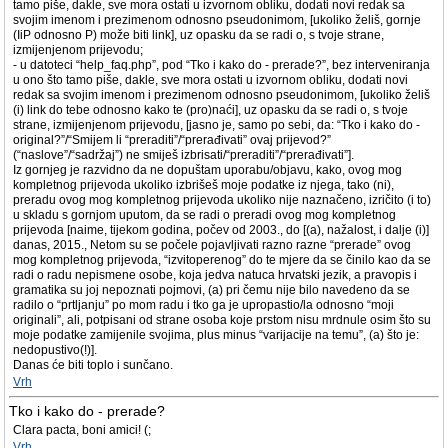
tamo piše, dakle, sve mora ostati u izvornom obliku, dodati novi redak sa
svojim imenom i prezimenom odnosno pseudonimom, [ukoliko želiš, gornje
(IiP odnosno P) može biti link], uz opasku da se radi o, s tvoje strane,
izmijenjenom prijevodu;
- u datoteci “help_faq.php”, pod “Tko i kako do - prerade?”, bez interveniranja
u ono što tamo piše, dakle, sve mora ostati u izvornom obliku, dodati novi
redak sa svojim imenom i prezimenom odnosno pseudonimom, [ukoliko želiš
(i) link do tebe odnosno kako te (pro)naći], uz opasku da se radi o, s tvoje
strane, izmijenjenom prijevodu, [jasno je, samo po sebi, da: “Tko i kako do -
original?”/“Smijem li “preraditi”/“prerađivati” ovaj prijevod?”
(“naslove”/“sadržaj”) ne smiješ izbrisati/“preraditi”/“prerađivati”].
Iz gornjeg je razvidno da ne dopuštam uporabu/objavu, kako, ovog mog
kompletnog prijevoda ukoliko izbrišeš moje podatke iz njega, tako (ni),
preradu ovog mog kompletnog prijevoda ukoliko nije naznačeno, izričito (i to)
u skladu s gornjom uputom, da se radi o preradi ovog mog kompletnog
prijevoda [naime, tijekom godina, počev od 2003., do [(a), nažalost, i dalje (i)]
danas, 2015., Netom su se počele pojavljivati razno razne “prerade” ovog
mog kompletnog prijevoda, “izvitoperenog” do te mjere da se činilo kao da se
radi o radu nepismene osobe, koja jedva natuca hrvatski jezik, a pravopis i
gramatika su joj nepoznati pojmovi, (a) pri čemu nije bilo navedeno da se
radilo o “prtljanju” po mom radu i tko ga je upropastio/la odnosno “moji
originali”, ali, potpisani od strane osoba koje prstom nisu mrdnule osim što su
moje podatke zamijenile svojima, plus minus “varijacije na temu”, (a) što je:
nedopustivo(!)].
Danas će biti toplo i sunčano.
Vrh
Tko i kako do - prerade?
Clara pacta, boni amici! (;
Vrh