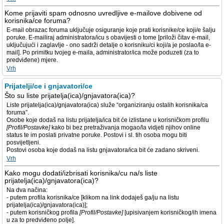
Kome prijaviti spam odnosno uvredljive e-mailove dobivene od
korisnika/ce foruma?
E-mail obrazac foruma uključuje osiguranje koje prati korisnike/ce koji/e šalju
poruke. E-mailiraj administratora/icu s obavijesti o tome [priloži čitav e-mail,
uključujući i zaglavlje - ono sadrži detalje o korisniku/ci koji/a je poslao/la e-
mail]. Po primitku tvojeg e-maila, administrator/ica može poduzeti (za to
predviđene) mjere.
Vrh
Prijatelji/ce i gnjavatori/ce
Što su liste prijatelja(ica)/gnjavatora(ica)?
Liste prijatelja(ica)/gnjavatora(ica) služe “organiziranju ostalih korisnika/ca
foruma”.
Osobe koje dodaš na listu prijatelja/ica bit će izlistane u korisničkom profilu
[Profil/Postavke]
kako bi bez pretraživanja mogao/la vidjeti njihov online
status te im poslati privatne poruke. Postovi i sl. tih osoba mogu biti
posvijetljeni.
Postovi osoba koje dodaš na listu gnjavatora/ica bit će zadano skriveni.
Vrh
Kako mogu dodati/izbrisati korisnika/cu na/s liste
prijatelja(ica)/gnjavatora(ica)?
Na dva načina:
- putem profila korisnika/ce [klikom na link dodaješ ga/ju na listu
prijatelja(ica)/gnjavatora(ica)];
- putem korisničkog profila
[Profil/Postavke]
[upisivanjem korisničkog/ih imena
u za to predviđeno polje].