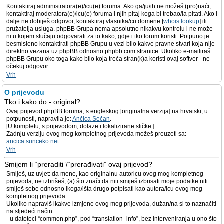
Kontaktiraj administratora(e)/icu(e) foruma. Ako ga/ju/ih ne možeš (pro)naći,
kontaktiraj moderatora(e)/icu(e) foruma i njih pitaj koga bi trebao/la pitati. Ako i
dalje ne dobiješ odgovor, kontaktiraj vlasnika/cu domene [
whois lookup
] ili
pružatelja usluga. phpBB Grupa nema apsolutno nikakvu kontrolu i ne može
ni u kojem slučaju odgovarati za to kako, gdje i tko forum koristi. Potpuno je
besmisleno kontaktirati phpBB Grupu u vezi bilo kakve pravne stvari koja nije
direktno vezana uz phpBB odnosno phpbb.com stranice. Ukoliko e-mailiraš
phpBB Grupu oko toga kako bilo koja treća stran(k)a koristi ovaj softver - ne
očekuj odgovor.
Vrh
O prijevodu
Tko i kako do - original?
Ovaj prijevod phpBB foruma, s engleskog [originalna verzija] na hrvatski, u
potpunosti, napravila je:
Ančica Sečan
.
[U kompletu, s prijevodom, dolaze i lokalizirane sličke.]
Zadnju verziju ovog mog kompletnog prijevoda možeš preuzeti sa:
ancica.sunceko.net
.
Vrh
Smijem li “preraditi”/“prerađivati” ovaj prijevod?
Smiješ, uz uvjet: da mene, kao originalnu autoricu ovog mog kompletnog
prijevoda, ne izbrišeš, (a) što znači da niti smiješ izbrisati moje podatke niti
smiješ sebe odnosno ikoga/išta drugo potpisati kao autora/icu ovog mog
kompletnog prijevoda.
Ukoliko napraviš ikakve izmjene ovog mog prijevoda, dužan/na si to naznačiti
na sljedeći način:
- u datoteci “common.php”, pod “translation_info”, bez interveniranja u ono što