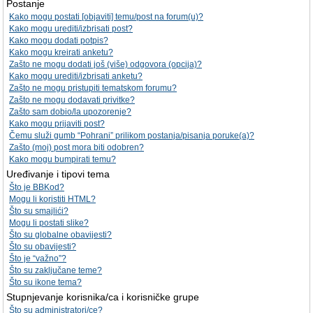
Postanje
Kako mogu postati [objaviti] temu/post na forum(u)?
Kako mogu urediti/izbrisati post?
Kako mogu dodati potpis?
Kako mogu kreirati anketu?
Zašto ne mogu dodati još (više) odgovora (opcija)?
Kako mogu urediti/izbrisati anketu?
Zašto ne mogu pristupiti tematskom forumu?
Zašto ne mogu dodavati privitke?
Zašto sam dobio/la upozorenje?
Kako mogu prijaviti post?
Čemu služi gumb “Pohrani” prilikom postanja/pisanja poruke(a)?
Zašto (moj) post mora biti odobren?
Kako mogu bumpirati temu?
Uređivanje i tipovi tema
Što je BBKod?
Mogu li koristiti HTML?
Što su smajlići?
Mogu li postati slike?
Što su globalne obavijesti?
Što su obavijesti?
Što je “važno”?
Što su zaključane teme?
Što su ikone tema?
Stupnjevanje korisnika/ca i korisničke grupe
Što su administratori/ce?