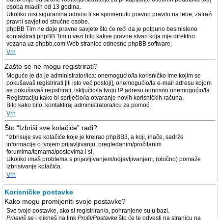
osoba mlađih od 13 godina.
Ukoliko nisi siguran/na odnosi li se spomenuto pravno pravilo na tebe, zatraži
pravni savjet od stručne osobe.
phpBB Tim ne daje pravne savjete što će reći da je potpuno besmisleno
kontaktirati phpBB Tim u vezi bilo kakve pravne stvari koja nije direktno
vezana uz phpbb.com Web stranice odnosno phpBB software.
Vrh
Zašto se ne mogu registrirati?
Moguće je da je administrator/ica: onemogućio/la korisničko ime kojim se
pokušavaš registrirati [ili isto već postoji], onemogućio/la e-mail adresu kojom
se pokušavaš registrirati, isključio/la tvoju IP adresu odnosno onemogućio/la
Registraciju kako bi spriječio/la otvaranje novih korisničkih računa.
Bilo kako bilo, kontaktiraj administratora/icu za pomoć.
Vrh
Što “Izbriši sve kolačiće” radi?
“Izbrisuje sve kolačiće koje je kreirao phpBB3, a koji, inače, sadrže
informacije o tvojem prijavljivanju, pregledanim/pročitanim
forumima/temama/postovima i sl.
Ukoliko imaš problema s prijavljivanjem/odjavljivanjem, (obično) pomaže
izbrisivanje kolačića.
Vrh
Korisničke postavke
Kako mogu promijeniti svoje postavke?
Sve tvoje postavke, ako si registriran/a, pohranjene su u bazi.
Prijaviš se
i klikneš na link
Profil/Postavke
što će te odvesti na stranicu na