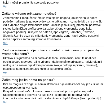
kojoj možeš promijenite sve svoje postavke.
Vrh
Zašto je vrijeme prikazano netočno?
Zanemarimo li mogućnost, što se vrlo rijetko događa, da server nije dobro
podešen, vrijeme je gotovo uvijek točno prikazano, no, može biti da je ono što
vidiš vrijeme
druge vremenske zone
. Ukoliko je to slučaj, promijeni postavke
svojeg korisničkog profila tako da izabereš onu vremensku zonu koja
odgovara području u kojem se nalaziš, npr. Zagreb, Samobor, Čakovec,
Šibenik. Uzmi u obzir da mijenjanje vremenske zone, kao i većinu postavki,
može napraviti samo registrirani/a korisnik/ca.
Vrh
Zašto je vrijeme i dalje prikazano netočno iako sam promijenio/la
vremensku zonu?
Ukoliko si siguran/na da si postavio/la točnu
vremensku zonu
te upalio/la
opciju
ljetnog vremena
, ali je vrijeme i dalje netočno prikazano, najvjerojatniji
razlog je da server nije dobro podešen. Ako je potonje u pitanju, molim(o),
obavijesti administratora/icu kako bi ispravio/la grešku.
Vrh
Zašto mog jezika nema na popisu?
Dva su moguća razloga: ili administrator/ica
nije instalirao/la
tvoj jezik ili forum
nije preveden
na tvoj jezik.
Pitaj administratora/icu foruma može li instalirati jezični paket koji želiš.
Ukoliko ne postoji prijevod na tvoj jezik - slobodno ga napravi. Više
informacija o tome možeš naći na stranicama phpBB Grupe [link u podnožju].
Vrh