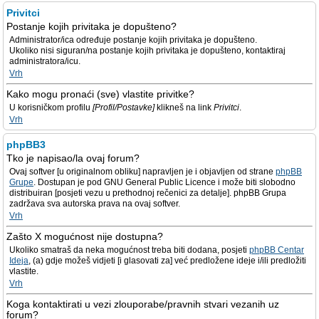
Privitci
Postanje kojih privitaka je dopušteno?
Administrator/ica određuje postanje kojih privitaka je dopušteno.
Ukoliko nisi siguran/na postanje kojih privitaka je dopušteno, kontaktiraj
administratora/icu.
Vrh
Kako mogu pronaći (sve) vlastite privitke?
U korisničkom profilu
[Profil/Postavke]
klikneš na link
Privitci
.
Vrh
phpBB3
Tko je napisao/la ovaj forum?
Ovaj softver [u originalnom obliku] napravljen je i objavljen od strane
phpBB
Grupe
. Dostupan je pod GNU General Public Licence i može biti slobodno
distribuiran [posjeti vezu u prethodnoj rečenici za detalje]. phpBB Grupa
zadržava sva autorska prava na ovaj softver.
Vrh
Zašto X mogućnost nije dostupna?
Ukoliko smatraš da neka mogućnost treba biti dodana, posjeti
phpBB Centar
Ideja
, (a) gdje možeš vidjeti [i glasovati za] već predložene ideje i/ili predložiti
vlastite.
Vrh
Koga kontaktirati u vezi zlouporabe/pravnih stvari vezanih uz
forum?