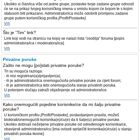
Ukoliko si član/ica više od jedne grupe, postavke tvoje zadane grupe odnosit
će se na prikaz tvojeg korisničkog imena u smislu kojom će bojom te s kojim
statusom biti prikazano. Administrator/ica može odobriti promjenu zadane
grupe putem korisničkog profila
[Profil/Postavke]
.
Vrh
Što je “Tim” link?
Link koji vodi na stranicu na kojoj se nalazi lista “osoblja” foruma [popis
administratora/ica i moderatora/ica].
Vrh
Privatne poruke
Zašto ne mogu [po]slati privatne poruke?
Tri su moguća razloga:
- ili nisi registriran(a)/prijavljen(a);
- ili je administrator/ica onemogućio/la privatne poruke za cijeli forum;
- ili je administrator/ica tebi onemogućio/la slanje privatnih poruka.
U potonjem slučaju zatraži objašnjenje od administratora/ice.
Vrh
Kako onemogućiti pojedine korisnike/ce da mi šalju privatne
poruke?
U korisničkom profilu
[Profil/Postavke]
, postavljanjem pravila, možeš
blokirati/onemogućiti korisnika(e)/cu(e) da ti šalje(u) privatne poruke.
Ukoliko dobivaš neželjene privatne poruke od određenog/e korisnika/ce,
obavijesti administratora/icu [ima ovlasti spriječiti korisnika(e)/cu(e) u slanju
privatnih poruka ikome].
Vrh