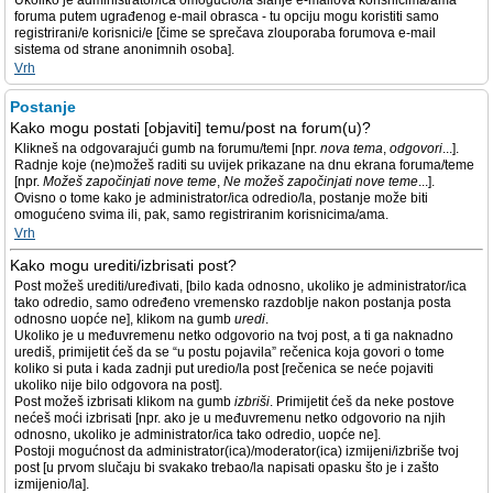
Ukoliko je administrator/ica omogućio/la slanje e-mailova korisnicima/ama
foruma putem ugrađenog e-mail obrasca - tu opciju mogu koristiti samo
registrirani/e korisnici/e [čime se sprečava zlouporaba forumova e-mail
sistema od strane anonimnih osoba].
Vrh
Postanje
Kako mogu postati [objaviti] temu/post na forum(u)?
Klikneš na odgovarajući gumb na forumu/temi [npr.
nova tema
,
odgovori
...].
Radnje koje (ne)možeš raditi su uvijek prikazane na dnu ekrana foruma/teme
[npr.
Možeš započinjati nove teme
,
Ne možeš započinjati nove teme
...].
Ovisno o tome kako je administrator/ica odredio/la, postanje može biti
omogućeno svima ili, pak, samo registriranim korisnicima/ama.
Vrh
Kako mogu urediti/izbrisati post?
Post možeš urediti/uređivati, [bilo kada odnosno, ukoliko je administrator/ica
tako odredio, samo određeno vremensko razdoblje nakon postanja posta
odnosno uopće ne], klikom na gumb
uredi
.
Ukoliko je u međuvremenu netko odgovorio na tvoj post, a ti ga naknadno
urediš, primijetit ćeš da se “u postu pojavila” rečenica koja govori o tome
koliko si puta i kada zadnji put uredio/la post [rečenica se neće pojaviti
ukoliko nije bilo odgovora na post].
Post možeš izbrisati klikom na gumb
izbriši
. Primijetit ćeš da neke postove
nećeš moći izbrisati [npr. ako je u međuvremenu netko odgovorio na njih
odnosno, ukoliko je administrator/ica tako odredio, uopće ne].
Postoji mogućnost da administrator(ica)/moderator(ica) izmijeni/izbriše tvoj
post [u prvom slučaju bi svakako trebao/la napisati opasku što je i zašto
izmijenio/la].