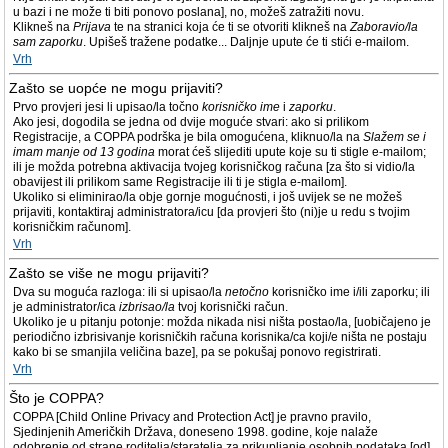
u bazi i ne može ti biti ponovo poslana], no, možeš zatražiti novu.
Klikneš na
Prijava
te na stranici koja će ti se otvoriti klikneš na
Zaboravio/la
sam zaporku
. Upišeš tražene podatke... Daljnje upute će ti stići e-mailom.
Vrh
Zašto se uopće ne mogu prijaviti?
Prvo provjeri jesi li upisao/la točno
korisničko ime
i
zaporku
.
Ako jesi, dogodila se jedna od dvije moguće stvari: ako si prilikom
Registracije, a COPPA podrška je bila omogućena, kliknuo/la na
Slažem se i
imam manje od 13 godina
morat ćeš slijediti upute koje su ti stigle e-mailom;
ili je možda potrebna aktivacija tvojeg korisničkog računa [za što si vidio/la
obavijest ili prilikom same Registracije ili ti je stigla e-mailom].
Ukoliko si eliminirao/la obje gornje mogućnosti, i još uvijek se ne možeš
prijaviti, kontaktiraj administratora/icu [da provjeri što (ni)je u redu s tvojim
korisničkim računom].
Vrh
Zašto se više ne mogu prijaviti?
Dva su moguća razloga: ili si upisao/la
netočno
korisničko ime i/ili zaporku; ili
je administrator/ica
izbrisao/la
tvoj korisnički račun.
Ukoliko je u pitanju potonje: možda nikada nisi ništa postao/la, [uobičajeno je
periodično izbrisivanje korisničkih računa korisnika/ca koji/e ništa ne postaju
kako bi se smanjila veličina baze], pa se pokušaj ponovo registrirati.
Vrh
Što je COPPA?
COPPA [Child Online Privacy and Protection Act] je pravno pravilo,
Sjedinjenih Američkih Država, doneseno 1998. godine, koje nalaže
odobrenje od strane roditelja/staratelja za prikupljanje osobnih podataka [od]