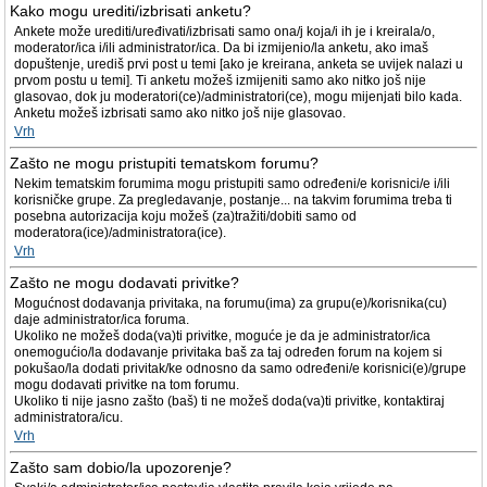
Kako mogu urediti/izbrisati anketu?
Ankete može urediti/uređivati/izbrisati samo ona/j koja/i ih je i kreirala/o,
moderator/ica i/ili administrator/ica. Da bi izmijenio/la anketu, ako imaš
dopuštenje, urediš prvi post u temi [ako je kreirana, anketa se uvijek nalazi u
prvom postu u temi]. Ti anketu možeš izmijeniti samo ako nitko još nije
glasovao, dok ju moderatori(ce)/administratori(ce), mogu mijenjati bilo kada.
Anketu možeš izbrisati samo ako nitko još nije glasovao.
Vrh
Zašto ne mogu pristupiti tematskom forumu?
Nekim tematskim forumima mogu pristupiti samo određeni/e korisnici/e i/ili
korisničke grupe. Za pregledavanje, postanje... na takvim forumima treba ti
posebna autorizacija koju možeš (za)tražiti/dobiti samo od
moderatora(ice)/administratora(ice).
Vrh
Zašto ne mogu dodavati privitke?
Mogućnost dodavanja privitaka, na forumu(ima) za grupu(e)/korisnika(cu)
daje administrator/ica foruma.
Ukoliko ne možeš doda(va)ti privitke, moguće je da je administrator/ica
onemogućio/la dodavanje privitaka baš za taj određen forum na kojem si
pokušao/la dodati privitak/ke odnosno da samo određeni/e korisnici(e)/grupe
mogu dodavati privitke na tom forumu.
Ukoliko ti nije jasno zašto (baš) ti ne možeš doda(va)ti privitke, kontaktiraj
administratora/icu.
Vrh
Zašto sam dobio/la upozorenje?