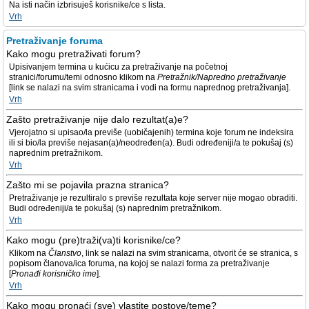
Na isti način izbrisuješ korisnike/ce s lista.
Vrh
Pretraživanje foruma
Kako mogu pretraživati forum?
Upisivanjem termina u kućicu za pretraživanje na početnoj
stranici/forumu/temi odnosno klikom na
Pretražnik/Napredno pretraživanje
[link se nalazi na svim stranicama i vodi na formu naprednog pretraživanja].
Vrh
Zašto pretraživanje nije dalo rezultat(a)e?
Vjerojatno si upisao/la previše (uobičajenih) termina koje forum ne indeksira
ili si bio/la previše nejasan(a)/neodređen(a). Budi određeniji/a te pokušaj (s)
naprednim pretražnikom.
Vrh
Zašto mi se pojavila prazna stranica?
Pretraživanje je rezultiralo s previše rezultata koje server nije mogao obraditi.
Budi određeniji/a te pokušaj (s) naprednim pretražnikom.
Vrh
Kako mogu (pre)traži(va)ti korisnike/ce?
Klikom na
Članstvo
, link se nalazi na svim stranicama, otvorit će se stranica, s
popisom članova/ica foruma, na kojoj se nalazi forma za pretraživanje
[
Pronađi korisničko ime
].
Vrh
Kako mogu pronaći (sve) vlastite postove/teme?