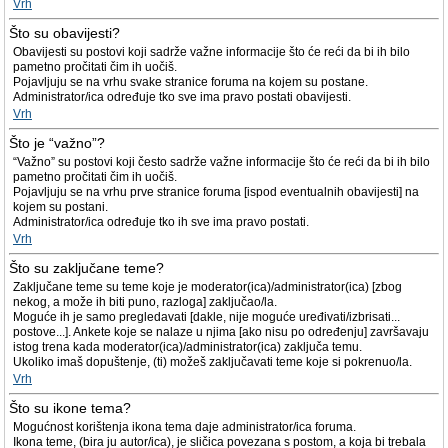
Vrh
Što su obavijesti?
Obavijesti su postovi koji sadrže važne informacije što će reći da bi ih bilo
pametno pročitati čim ih uočiš.
Pojavljuju se na vrhu svake stranice foruma na kojem su postane.
Administrator/ica određuje tko sve ima pravo postati obavijesti.
Vrh
Što je “važno”?
“Važno” su postovi koji često sadrže važne informacije što će reći da bi ih bilo
pametno pročitati čim ih uočiš.
Pojavljuju se na vrhu prve stranice foruma [ispod eventualnih obavijesti] na
kojem su postani.
Administrator/ica određuje tko ih sve ima pravo postati.
Vrh
Što su zaključane teme?
Zaključane teme su teme koje je moderator(ica)/administrator(ica) [zbog
nekog, a može ih biti puno, razloga] zaključao/la.
Moguće ih je samo pregledavati [dakle, nije moguće uređivati/izbrisati...
postove...]. Ankete koje se nalaze u njima [ako nisu po određenju] završavaju
istog trena kada moderator(ica)/administrator(ica) zaključa temu.
Ukoliko imaš dopuštenje, (ti) možeš zaključavati teme koje si pokrenuo/la.
Vrh
Što su ikone tema?
Mogućnost korištenja ikona tema daje administrator/ica foruma.
Ikona teme, (bira ju autor/ica), je sličica povezana s postom, a koja bi trebala