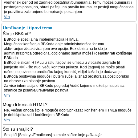
vremenski period od zadnjeg posta(nja)/bumpiranja. Temu možeš bumpirati i
postanjem posta, no, obrati pažnju na pravila foruma jer postoji mogućnost da
je pravilima zabranjeno bumpiranje postanjem.
Vrh
Uređivanje i tipovi tema
Što je BBKod?
BBKod je specijalna implementacija HTMLa.
Mogućnost korištenja BBKoda daje administrator/ica foruma
aktiviranjem/deaktiviranjem ove opcije. Bez obzira na to što je
administrator/ica odredio/la, opcionalno sam/a možeš (de)aktivirati korištenje
BBKoda.
BBKod je sličan HTMLu u stilu; tagovi se umeću u vitičaste zagrade [i]
[umjesto <i>] - što nudi veću kontrolu prikaza. Kod [tagovi] se može pisati
ručno, no, ovisno o predlošku kojeg koristiš, vidjet ćeš da je dodavanje
BBKoda postovima moguće i putem sučelja iznad prostora za post [poruku]
na obrascu za pisanje postova.
Za više informacija o BBKodu pogledaj Vodič kojemu možeš pristupiti sa
stranice za pisanje/uređivanje postova.
Vrh
Mogu li koristiti HTML?
Ne. Većinu onoga što je moguće dobiti/prikazati korištenjem HTMLa moguće
je dobiti/prikazati i korištenjem BBKoda.
Vrh
Što su smajlići?
Smajlići [Smileys/Emoticons] su male sličice koje
prikazuju