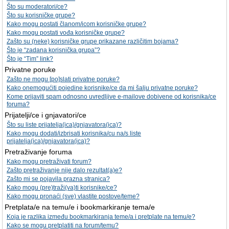
Što su moderatori/ce?
Što su korisničke grupe?
Kako mogu postati članom/icom korisničke grupe?
Kako mogu postati vođa korisničke grupe?
Zašto su (neke) korisničke grupe prikazane različitim bojama?
Što je “zadana korisnička grupa”?
Što je “Tim” link?
Privatne poruke
Zašto ne mogu [po]slati privatne poruke?
Kako onemogućiti pojedine korisnike/ce da mi šalju privatne poruke?
Kome prijaviti spam odnosno uvredljive e-mailove dobivene od korisnika/ce
foruma?
Prijatelji/ce i gnjavatori/ce
Što su liste prijatelja(ica)/gnjavatora(ica)?
Kako mogu dodati/izbrisati korisnika/cu na/s liste
prijatelja(ica)/gnjavatora(ica)?
Pretraživanje foruma
Kako mogu pretraživati forum?
Zašto pretraživanje nije dalo rezultat(a)e?
Zašto mi se pojavila prazna stranica?
Kako mogu (pre)traži(va)ti korisnike/ce?
Kako mogu pronaći (sve) vlastite postove/teme?
Pretplata/e na temu/e i bookmarkiranje tema/e
Koja je razlika između bookmarkiranja teme/a i pretplate na temu/e?
Kako se mogu pretplatiti na forum/temu?