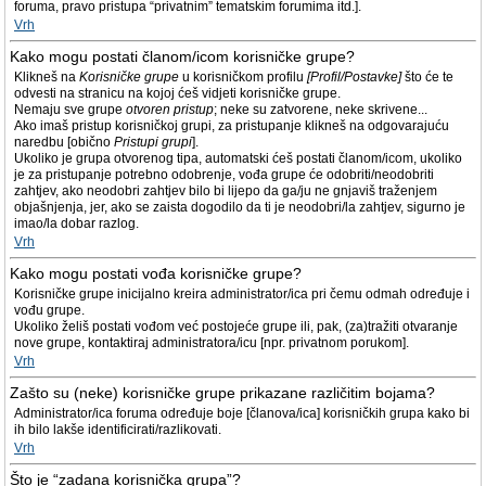
foruma, pravo pristupa “privatnim” tematskim forumima itd.].
Vrh
Kako mogu postati članom/icom korisničke grupe?
Klikneš na
Korisničke grupe
u korisničkom profilu
[Profil/Postavke]
što će te
odvesti na stranicu na kojoj ćeš vidjeti korisničke grupe.
Nemaju sve grupe
otvoren pristup
; neke su zatvorene, neke skrivene...
Ako imaš pristup korisničkoj grupi, za pristupanje klikneš na odgovarajuću
naredbu [obično
Pristupi grupi
].
Ukoliko je grupa otvorenog tipa, automatski ćeš postati članom/icom, ukoliko
je za pristupanje potrebno odobrenje, vođa grupe će odobriti/neodobriti
zahtjev, ako neodobri zahtjev bilo bi lijepo da ga/ju ne gnjaviš traženjem
objašnjenja, jer, ako se zaista dogodilo da ti je neodobri/la zahtjev, sigurno je
imao/la dobar razlog.
Vrh
Kako mogu postati vođa korisničke grupe?
Korisničke grupe inicijalno kreira administrator/ica pri čemu odmah određuje i
vođu grupe.
Ukoliko želiš postati vođom već postojeće grupe ili, pak, (za)tražiti otvaranje
nove grupe, kontaktiraj administratora/icu [npr. privatnom porukom].
Vrh
Zašto su (neke) korisničke grupe prikazane različitim bojama?
Administrator/ica foruma određuje boje [članova/ica] korisničkih grupa kako bi
ih bilo lakše identificirati/razlikovati.
Vrh
Što je “zadana korisnička grupa”?