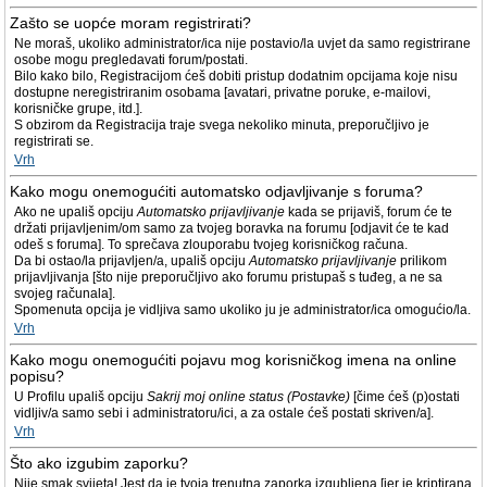
Zašto se uopće moram registrirati?
Ne moraš, ukoliko administrator/ica nije postavio/la uvjet da samo registrirane
osobe mogu pregledavati forum/postati.
Bilo kako bilo, Registracijom ćeš dobiti pristup dodatnim opcijama koje nisu
dostupne neregistriranim osobama [avatari, privatne poruke, e-mailovi,
korisničke grupe, itd.].
S obzirom da Registracija traje svega nekoliko minuta, preporučljivo je
registrirati se.
Vrh
Kako mogu onemogućiti automatsko odjavljivanje s foruma?
Ako ne upališ opciju
Automatsko prijavljivanje
kada se prijaviš, forum će te
držati prijavljenim/om samo za tvojeg boravka na forumu [odjavit će te kad
odeš s foruma]. To sprečava zlouporabu tvojeg korisničkog računa.
Da bi ostao/la prijavljen/a, upališ opciju
Automatsko prijavljivanje
prilikom
prijavljivanja [što nije preporučljivo ako forumu pristupaš s tuđeg, a ne sa
svojeg računala].
Spomenuta opcija je vidljiva samo ukoliko ju je administrator/ica omogućio/la.
Vrh
Kako mogu onemogućiti pojavu mog korisničkog imena na online
popisu?
U Profilu upališ opciju
Sakrij moj online status (Postavke)
[čime ćeš (p)ostati
vidljiv/a samo sebi i administratoru/ici, a za ostale ćeš postati skriven/a].
Vrh
Što ako izgubim zaporku?
Nije smak svijeta! Jest da je tvoja trenutna zaporka izgubljena [jer je kriptirana