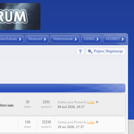
eteoAdriatic
Meteociel
Wetterzentrale
DHMZ
OGIMET
Prijava
|
Registracija
33
2331
Zadnji post
Postao/la
Luka
ubrici nam
teme
postovi
06 kol 2026, 19:17
116
22218
Zadnji post
Postao/la
Luka
teme
postovi
29 svi 2026, 17:37