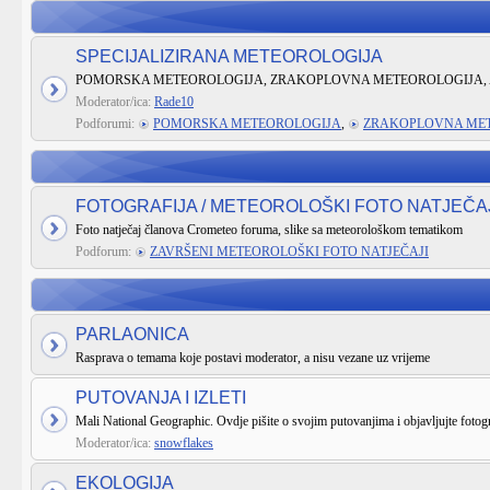
SPECIJALIZIRANA METEOROLOGIJA
POMORSKA METEOROLOGIJA, ZRAKOPLOVNA METEOROLOGIJA, 
Moderator/ica:
Rade10
Podforumi:
POMORSKA METEOROLOGIJA
,
ZRAKOPLOVNA ME
FOTOGRAFIJA / METEOROLOŠKI FOTO NATJEČA
Foto natječaj članova Crometeo foruma, slike sa meteorološkom tematikom
Podforum:
ZAVRŠENI METEOROLOŠKI FOTO NATJEČAJI
PARLAONICA
Rasprava o temama koje postavi moderator, a nisu vezane uz vrijeme
PUTOVANJA I IZLETI
Mali National Geographic. Ovdje pišite o svojim putovanjima i objavljujte fotogr
Moderator/ica:
snowflakes
EKOLOGIJA