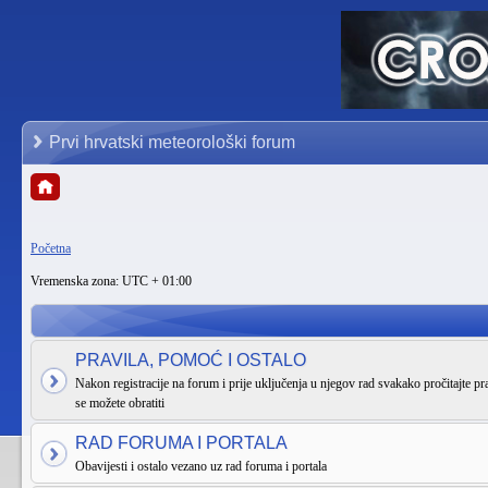
Prvi hrvatski meteorološki forum
Početna
Vremenska zona: UTC + 01:00
PRAVILA, POMOĆ I OSTALO
Nakon registracije na forum i prije uključenja u njegov rad svakako pročitajte pra
se možete obratiti
RAD FORUMA I PORTALA
Obavijesti i ostalo vezano uz rad foruma i portala