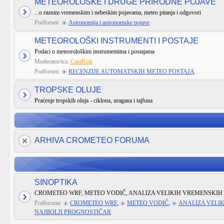
METEOROLOŠKE I DRUGE PRIRODNE POJAVE
...o raznim vremenskim i nebeskim pojavama, meteo pitanja i odgovori
Podforum:
Astronomija i astronomske pojave
METEOROLOŠKI INSTRUMENTI I POSTAJE
Podaci o meteorološkim instrumentima i postajama
Moderator/ica:
CaptKirk
Podforum:
RECENZIJE AUTOMATSKIH METEO POSTAJA
TROPSKE OLUJE
Praćenje tropskih oluja - ciklona, uragana i tajfuna
ARHIVA CROMETEO FORUMA
SINOPTIKA
CROMETEO WRF, METEO VODIČ, ANALIZA VELIKIH VREMENSKIH 
Podforumi:
CROMETEO WRF
,
METEO VODIČ
,
ANALIZA VELI
NAJBOLJI PROGNOSTIČAR