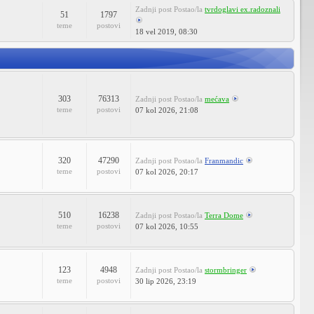
Zadnji post
Postao/la
tvrdoglavi ex.radoznali
51
1797
teme
postovi
18 vel 2019, 08:30
303
76313
Zadnji post
Postao/la
mećava
teme
postovi
07 kol 2026, 21:08
320
47290
Zadnji post
Postao/la
Franmandic
teme
postovi
07 kol 2026, 20:17
510
16238
Zadnji post
Postao/la
Terra Dome
teme
postovi
07 kol 2026, 10:55
123
4948
Zadnji post
Postao/la
stormbringer
teme
postovi
30 lip 2026, 23:19