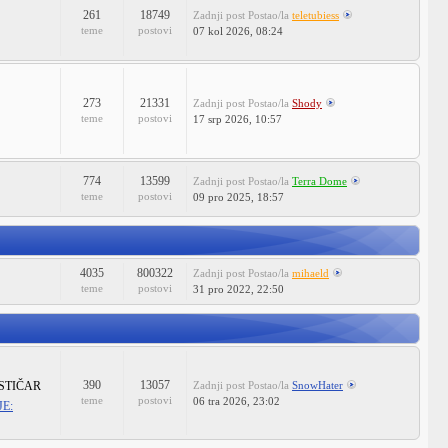
261
18749
Zadnji post
Postao/la
teletubiess
teme
postovi
07 kol 2026, 08:24
273
21331
Zadnji post
Postao/la
Shody
teme
postovi
17 srp 2026, 10:57
774
13599
Zadnji post
Postao/la
Terra Dome
teme
postovi
09 pro 2025, 18:57
4035
800322
Zadnji post
Postao/la
mihaeld
teme
postovi
31 pro 2022, 22:50
390
13057
STIČAR
Zadnji post
Postao/la
SnowHater
teme
postovi
06 tra 2026, 23:02
E: