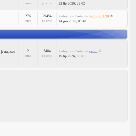
teme
postovi
22 lip 2026, 22:02
276
29454
Zadnji post
Postao/la
Karlitos ST 98
teme
postovi
14 pro 2025, 09:48
2
5404
Zadnji post
Postao/la
gstoro
 je napisao
teme
postovi
19 lip 2026, 09:51