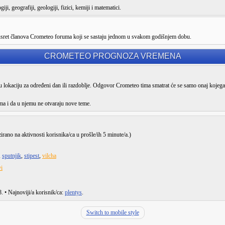
ji, geografiji, geologiji, fizici, kemiji i matematici.
susret članova Crometeo foruma koji se sastaju jednom u svakom godišnjem dobu.
CROMETEO PROGNOZA VREMENA
lokaciju za određeni dan ili razdoblje. Odgovor Crometeo tima smatrat će se samo onaj kojega
ma i da u njemu ne otvaraju nove teme.
zirano na aktivnosti korisnika/ca u prošle/ih 5 minute/a.)
,
sputnjik
,
stipest
,
vilcha
i
8
. • Najnoviji/a korisnik/ca:
plentys
.
Switch to mobile style