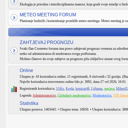
Ekologija je prirodna i interdisciplinarna znanost, koja gradi svoje temelje u biologi
METEO MEETING FORUM
Planiranje budućih i komentiranje proteklih meteo meetinga. Meteo meeting je 
ZAHTJEVAJ PROGNOZU
Svaki član Crometeo foruma ima pravo zahtjevati prognozu vremena za određenu 
netko od administratora ili moderatora ovoga podforuma.
Molimo članove da svoje zahtjeve za prognozu pišu isključivo unutar ovog foru
Online
Ukupno je:
43
korisnika/ca online; 11 registriranih, 0 skrivenih i 32 gostiju. (Ba
Najviše korisnika/ca istovremeno online bilo je:
3092
, dana 27 vel 2026, 16:01.
Registriranih korisnika/ca:
JAKe
,
Kegla
,
kemicar48
,
Ljiljanas
,
mećava
,
MilnerII
Legenda:
Administratori/ce
,
Globalni/e moderatori/ce
,
Moderatori/ce
,
VIP članov
Statistika
Ukupno postova:
1403445
. • Ukupno tema:
10050
. • Ukupno korisnika/ca:
389