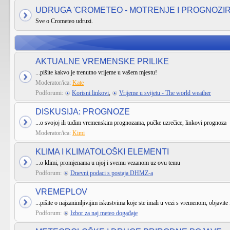
UDRUGA 'CROMETEO - MOTRENJE I PROGNOZI
Sve o Crometeo udruzi.
AKTUALNE VREMENSKE PRILIKE
...pišite kakvo je trenutno vrijeme u vašem mjestu!
Moderator/ica:
Kate
Podforumi:
Korisni linkovi
,
Vrijeme u svijetu - The world weather
DISKUSIJA: PROGNOZE
...o svojoj ili tuđim vremenskim prognozama, pučke uzrečice, linkovi prognoza
Moderator/ica:
Kimi
KLIMA I KLIMATOLOŠKI ELEMENTI
...o klimi, promjenama u njoj i svemu vezanom uz ovu temu
Podforum:
Dnevni podaci s postaja DHMZ-a
VREMEPLOV
...pišite o najzanimljivijim iskustvima koje ste imali u vezi s vremenom, objavite 
Podforum:
Izbor za naj meteo događaje