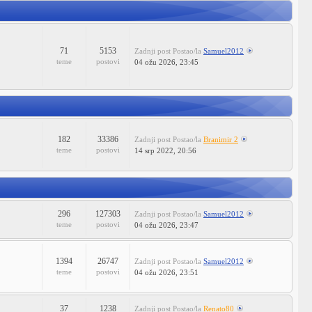
71
5153
Zadnji post
Postao/la
Samuel2012
teme
postovi
04 ožu 2026, 23:45
182
33386
Zadnji post
Postao/la
Branimir 2
teme
postovi
14 srp 2022, 20:56
296
127303
Zadnji post
Postao/la
Samuel2012
teme
postovi
04 ožu 2026, 23:47
1394
26747
Zadnji post
Postao/la
Samuel2012
teme
postovi
04 ožu 2026, 23:51
37
1238
Zadnji post
Postao/la
Renato80