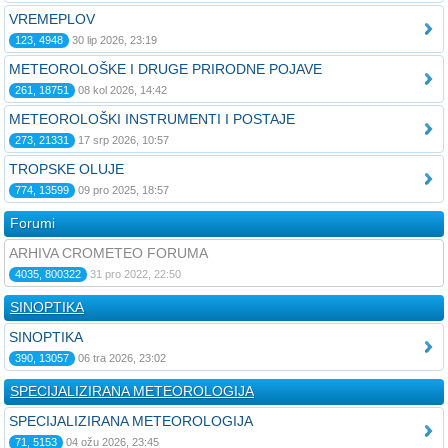
VREMEPLOV
123, 4948
30 lip 2026, 23:19
METEOROLOŠKE I DRUGE PRIRODNE POJAVE
261, 18751
08 kol 2026, 14:42
METEOROLOŠKI INSTRUMENTI I POSTAJE
273, 21331
17 srp 2026, 10:57
TROPSKE OLUJE
774, 13599
09 pro 2025, 18:57
Forumi
ARHIVA CROMETEO FORUMA
4035, 800322
31 pro 2022, 22:50
SINOPTIKA
SINOPTIKA
390, 13057
06 tra 2026, 23:02
SPECIJALIZIRANA METEOROLOGIJA
SPECIJALIZIRANA METEOROLOGIJA
71, 5153
04 ožu 2026, 23:45