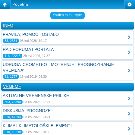
Početna
Switch to full style
INFO
PRAVILA, POMOĆ I OSTALO
33, 2331
06 kol 2026, 19:17
RAD FORUMA I PORTALA
116, 22218
29 svi 2026, 17:37
UDRUGA 'CROMETEO - MOTRENJE I PROGNOZIRANJE
VREMENA'
51, 1797
18 vel 2019, 08:30
VRIJEME
AKTUALNE VREMENSKE PRILIKE
303, 76390
08 kol 2026, 17:24
DISKUSIJA: PROGNOZE
320, 47294
08 kol 2026, 13:21
KLIMA I KLIMATOLOŠKI ELEMENTI
510, 16238
07 kol 2026, 10:55