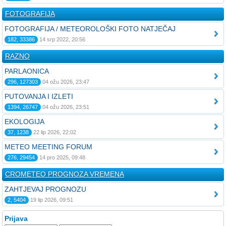
FOTOGRAFIJA
FOTOGRAFIJA / METEOROLOŠKI FOTO NATJEČAJ
182, 33386
14 srp 2022, 20:56
RAZNO
PARLAONICA
296, 127303
04 ožu 2026, 23:47
PUTOVANJA I IZLETI
1394, 26747
04 ožu 2026, 23:51
EKOLOGIJA
37, 1238
22 lip 2026, 22:02
METEO MEETING FORUM
276, 29454
14 pro 2025, 09:48
CROMETEO PROGNOZA VREMENA
ZAHTJEVAJ PROGNOZU
2, 5404
19 lip 2026, 09:51
Prijava