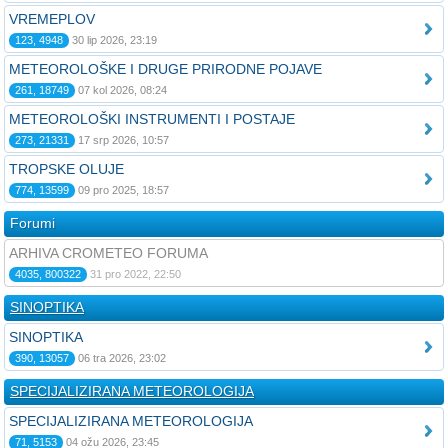
VREMEPLOV
123, 4948
30 lip 2026, 23:19
METEOROLOŠKE I DRUGE PRIRODNE POJAVE
261, 18749
07 kol 2026, 08:24
METEOROLOŠKI INSTRUMENTI I POSTAJE
273, 21331
17 srp 2026, 10:57
TROPSKE OLUJE
774, 13599
09 pro 2025, 18:57
Forumi
ARHIVA CROMETEO FORUMA
4035, 800322
31 pro 2022, 22:50
SINOPTIKA
SINOPTIKA
390, 13057
06 tra 2026, 23:02
SPECIJALIZIRANA METEOROLOGIJA
SPECIJALIZIRANA METEOROLOGIJA
71, 5153
04 ožu 2026, 23:45