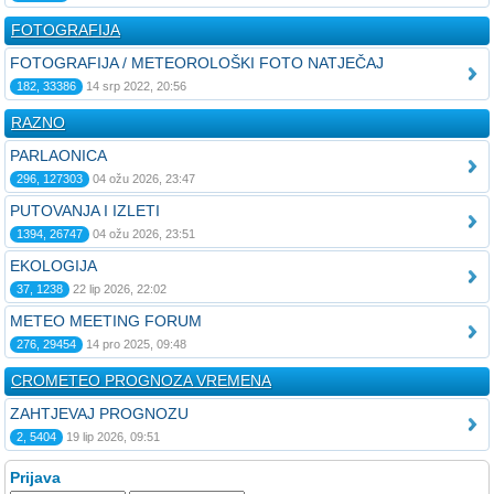
FOTOGRAFIJA
FOTOGRAFIJA / METEOROLOŠKI FOTO NATJEČAJ
182, 33386
14 srp 2022, 20:56
RAZNO
PARLAONICA
296, 127303
04 ožu 2026, 23:47
PUTOVANJA I IZLETI
1394, 26747
04 ožu 2026, 23:51
EKOLOGIJA
37, 1238
22 lip 2026, 22:02
METEO MEETING FORUM
276, 29454
14 pro 2025, 09:48
CROMETEO PROGNOZA VREMENA
ZAHTJEVAJ PROGNOZU
2, 5404
19 lip 2026, 09:51
Prijava