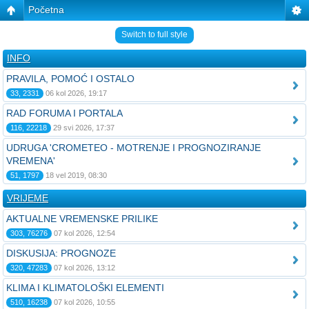
Početna
Switch to full style
INFO
PRAVILA, POMOĆ I OSTALO
33, 2331
06 kol 2026, 19:17
RAD FORUMA I PORTALA
116, 22218
29 svi 2026, 17:37
UDRUGA 'CROMETEO - MOTRENJE I PROGNOZIRANJE
VREMENA'
51, 1797
18 vel 2019, 08:30
VRIJEME
AKTUALNE VREMENSKE PRILIKE
303, 76276
07 kol 2026, 12:54
DISKUSIJA: PROGNOZE
320, 47283
07 kol 2026, 13:12
KLIMA I KLIMATOLOŠKI ELEMENTI
510, 16238
07 kol 2026, 10:55