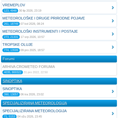
VREMEPLOV
123, 4948
30 lip 2026, 23:19
METEOROLOŠKE I DRUGE PRIRODNE POJAVE
261, 18749
07 kol 2026, 08:24
METEOROLOŠKI INSTRUMENTI I POSTAJE
273, 21331
17 srp 2026, 10:57
TROPSKE OLUJE
774, 13599
09 pro 2025, 18:57
Forumi
ARHIVA CROMETEO FORUMA
4035, 800322
31 pro 2022, 22:50
SINOPTIKA
SINOPTIKA
390, 13057
06 tra 2026, 23:02
SPECIJALIZIRANA METEOROLOGIJA
SPECIJALIZIRANA METEOROLOGIJA
71, 5153
04 ožu 2026, 23:45