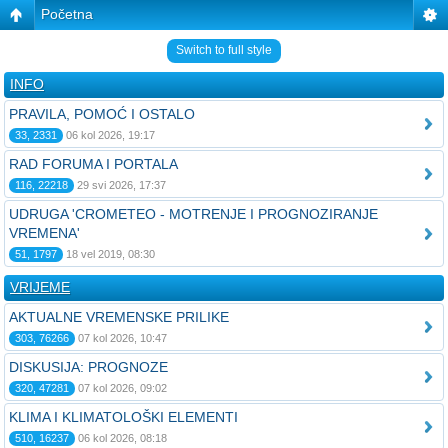
Početna
Switch to full style
INFO
PRAVILA, POMOĆ I OSTALO
33, 2331
06 kol 2026, 19:17
RAD FORUMA I PORTALA
116, 22218
29 svi 2026, 17:37
UDRUGA 'CROMETEO - MOTRENJE I PROGNOZIRANJE
VREMENA'
51, 1797
18 vel 2019, 08:30
VRIJEME
AKTUALNE VREMENSKE PRILIKE
303, 76266
07 kol 2026, 10:47
DISKUSIJA: PROGNOZE
320, 47281
07 kol 2026, 09:02
KLIMA I KLIMATOLOŠKI ELEMENTI
510, 16237
06 kol 2026, 08:18