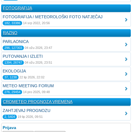
FOTOGRAFIJA
FOTOGRAFIJA / METEOROLOŠKI FOTO NATJEČAJ
182, 33386
14 srp 2022, 20:56
RAZNO
PARLAONICA
296, 127303
04 ožu 2026, 23:47
PUTOVANJA I IZLETI
1394, 26747
04 ožu 2026, 23:51
EKOLOGIJA
37, 1238
22 lip 2026, 22:02
METEO MEETING FORUM
276, 29454
14 pro 2025, 09:48
CROMETEO PROGNOZA VREMENA
ZAHTJEVAJ PROGNOZU
2, 5404
19 lip 2026, 09:51
Prijava