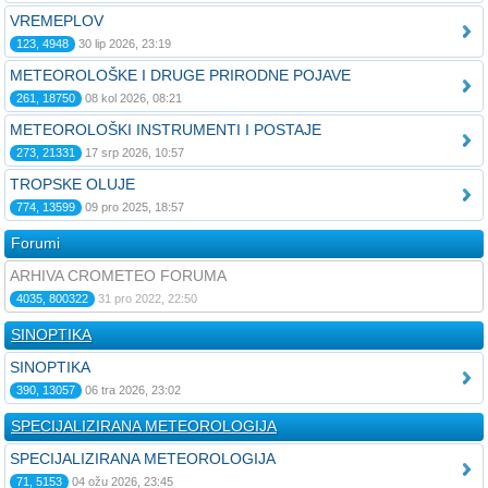
VREMEPLOV
123, 4948
30 lip 2026, 23:19
METEOROLOŠKE I DRUGE PRIRODNE POJAVE
261, 18750
08 kol 2026, 08:21
METEOROLOŠKI INSTRUMENTI I POSTAJE
273, 21331
17 srp 2026, 10:57
TROPSKE OLUJE
774, 13599
09 pro 2025, 18:57
Forumi
ARHIVA CROMETEO FORUMA
4035, 800322
31 pro 2022, 22:50
SINOPTIKA
SINOPTIKA
390, 13057
06 tra 2026, 23:02
SPECIJALIZIRANA METEOROLOGIJA
SPECIJALIZIRANA METEOROLOGIJA
71, 5153
04 ožu 2026, 23:45