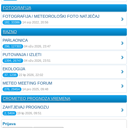
FOTOGRAFIJA
FOTOGRAFIJA / METEOROLOŠKI FOTO NATJEČAJ
182, 33386
14 srp 2022, 20:56
RAZNO
PARLAONICA
296, 127303
04 ožu 2026, 23:47
PUTOVANJA I IZLETI
1394, 26747
04 ožu 2026, 23:51
EKOLOGIJA
37, 1238
22 lip 2026, 22:02
METEO MEETING FORUM
276, 29454
14 pro 2025, 09:48
CROMETEO PROGNOZA VREMENA
ZAHTJEVAJ PROGNOZU
2, 5404
19 lip 2026, 09:51
Prijava