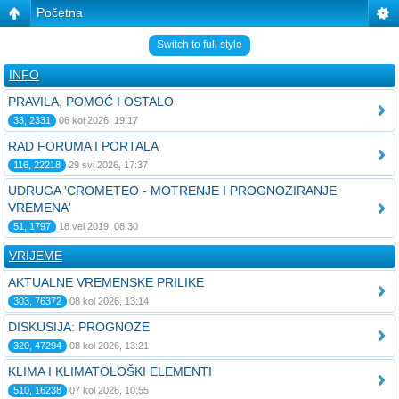
Početna
Switch to full style
INFO
PRAVILA, POMOĆ I OSTALO
33, 2331
06 kol 2026, 19:17
RAD FORUMA I PORTALA
116, 22218
29 svi 2026, 17:37
UDRUGA 'CROMETEO - MOTRENJE I PROGNOZIRANJE
VREMENA'
51, 1797
18 vel 2019, 08:30
VRIJEME
AKTUALNE VREMENSKE PRILIKE
303, 76372
08 kol 2026, 13:14
DISKUSIJA: PROGNOZE
320, 47294
08 kol 2026, 13:21
KLIMA I KLIMATOLOŠKI ELEMENTI
510, 16238
07 kol 2026, 10:55