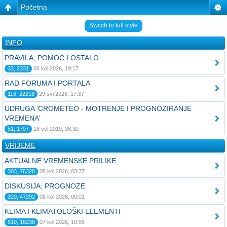
Početna
Switch to full style
INFO
PRAVILA, POMOĆ I OSTALO
33, 2331
06 kol 2026, 19:17
RAD FORUMA I PORTALA
116, 22218
29 svi 2026, 17:37
UDRUGA 'CROMETEO - MOTRENJE I PROGNOZIRANJE
VREMENA'
51, 1797
18 vel 2019, 08:30
VRIJEME
AKTUALNE VREMENSKE PRILIKE
303, 76328
08 kol 2026, 03:37
DISKUSIJA: PROGNOZE
320, 47292
08 kol 2026, 00:01
KLIMA I KLIMATOLOŠKI ELEMENTI
510, 16238
07 kol 2026, 10:55