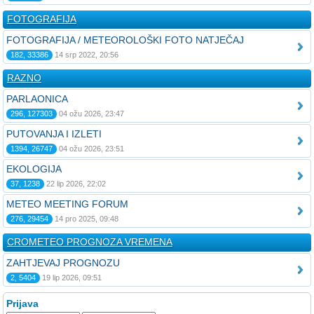
FOTOGRAFIJA
FOTOGRAFIJA / METEOROLOŠKI FOTO NATJEČAJ
182, 33386
14 srp 2022, 20:56
RAZNO
PARLAONICA
296, 127303
04 ožu 2026, 23:47
PUTOVANJA I IZLETI
1394, 26747
04 ožu 2026, 23:51
EKOLOGIJA
37, 1238
22 lip 2026, 22:02
METEO MEETING FORUM
276, 29454
14 pro 2025, 09:48
CROMETEO PROGNOZA VREMENA
ZAHTJEVAJ PROGNOZU
2, 5404
19 lip 2026, 09:51
Prijava