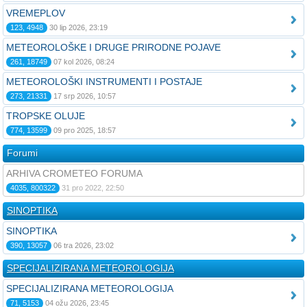
VREMEPLOV
123, 4948
30 lip 2026, 23:19
METEOROLOŠKE I DRUGE PRIRODNE POJAVE
261, 18749
07 kol 2026, 08:24
METEOROLOŠKI INSTRUMENTI I POSTAJE
273, 21331
17 srp 2026, 10:57
TROPSKE OLUJE
774, 13599
09 pro 2025, 18:57
Forumi
ARHIVA CROMETEO FORUMA
4035, 800322
31 pro 2022, 22:50
SINOPTIKA
SINOPTIKA
390, 13057
06 tra 2026, 23:02
SPECIJALIZIRANA METEOROLOGIJA
SPECIJALIZIRANA METEOROLOGIJA
71, 5153
04 ožu 2026, 23:45