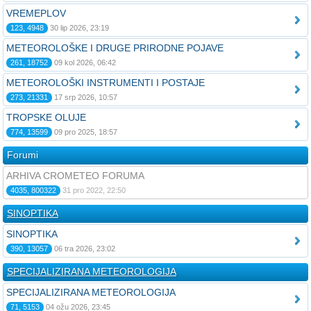
VREMEPLOV
123, 4948
30 lip 2026, 23:19
METEOROLOŠKE I DRUGE PRIRODNE POJAVE
261, 18752
09 kol 2026, 06:42
METEOROLOŠKI INSTRUMENTI I POSTAJE
273, 21331
17 srp 2026, 10:57
TROPSKE OLUJE
774, 13599
09 pro 2025, 18:57
Forumi
ARHIVA CROMETEO FORUMA
4035, 800322
31 pro 2022, 22:50
SINOPTIKA
SINOPTIKA
390, 13057
06 tra 2026, 23:02
SPECIJALIZIRANA METEOROLOGIJA
SPECIJALIZIRANA METEOROLOGIJA
71, 5153
04 ožu 2026, 23:45