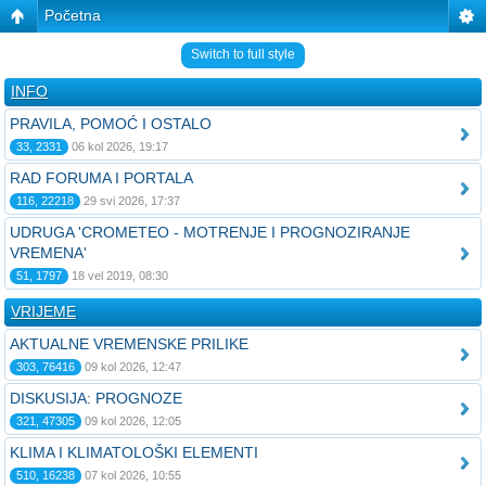
Početna
Switch to full style
INFO
PRAVILA, POMOĆ I OSTALO
33, 2331
06 kol 2026, 19:17
RAD FORUMA I PORTALA
116, 22218
29 svi 2026, 17:37
UDRUGA 'CROMETEO - MOTRENJE I PROGNOZIRANJE
VREMENA'
51, 1797
18 vel 2019, 08:30
VRIJEME
AKTUALNE VREMENSKE PRILIKE
303, 76416
09 kol 2026, 12:47
DISKUSIJA: PROGNOZE
321, 47305
09 kol 2026, 12:05
KLIMA I KLIMATOLOŠKI ELEMENTI
510, 16238
07 kol 2026, 10:55