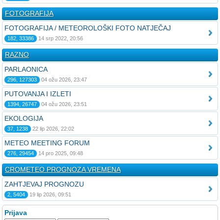
FOTOGRAFIJA
FOTOGRAFIJA / METEOROLOŠKI FOTO NATJEČAJ
182, 33386
14 srp 2022, 20:56
RAZNO
PARLAONICA
296, 127303
04 ožu 2026, 23:47
PUTOVANJA I IZLETI
1394, 26747
04 ožu 2026, 23:51
EKOLOGIJA
37, 1238
22 lip 2026, 22:02
METEO MEETING FORUM
276, 29454
14 pro 2025, 09:48
CROMETEO PROGNOZA VREMENA
ZAHTJEVAJ PROGNOZU
2, 5404
19 lip 2026, 09:51
Prijava